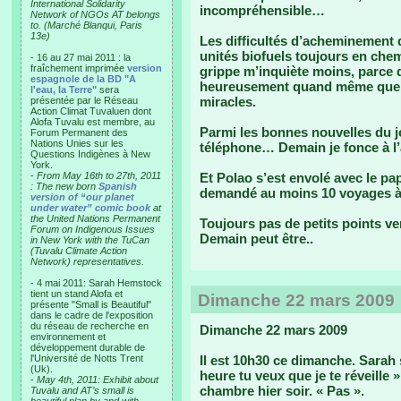
International Solidarity
incompréhensible…
Network of NGOs AT belongs
to. (Marché Blanqui, Paris
13e)
Les difficultés d’acheminement
unités biofuels toujours en che
- 16 au 27 mai 2011 : la
fraîchement imprimée
version
grippe m’inquiète moins, parce
espagnole de la BD "A
heureusement quand même que 
l'eau, la Terre"
sera
miracles.
présentée par le Réseau
Action Climat Tuvaluen dont
Alofa Tuvalu est membre, au
Parmi les bonnes nouvelles du jo
Forum Permanent des
Nations Unies sur les
téléphone… Demain je fonce à l
Questions Indigènes à New
York.
-
From May 16th to 27th, 2011
Et Polao s’est envolé avec le pa
: The new born
Spanish
demandé au moins 10 voyages à l
version of “our planet
under water” comic book
at
the United Nations Permanent
Toujours pas de petits points ver
Forum on Indigenous Issues
Demain peut être..
in New York with the TuCan
(Tuvalu Climate Action
Network) representatives.
- 4 mai 2011: Sarah Hemstock
tient un stand Alofa et
Dimanche 22 mars 2009
présente "Small is Beautiful"
dans le cadre de l'exposition
du réseau de recherche en
Dimanche 22 mars 2009
environnement et
développement durable de
l'Université de Notts Trent
Il est 10h30 ce dimanche. Sarah 
(Uk).
heure tu veux que je te réveille 
-
May 4th, 2011: Exhibit about
chambre hier soir. « Pas ».
Tuvalu and AT’s small is