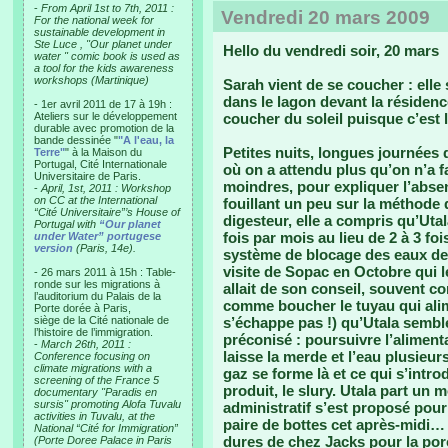
-
From April 1st to 7th, 2011 :
Vendredi 20 mars 2009
For the national week for
sustainable development in
Ste Luce , "Our planet under
Hello du vendredi soir, 20 mars
water " comic book is used as
a tool for the kids awareness
workshops (Martinique)
Sarah vient de se coucher : elle 
dans le lagon devant la résidence
- 1er avril 2011 de 17 à 19h :
Ateliers sur le développement
coucher du soleil puisque c’est 
durable avec promotion de la
bande dessinée "
"A l'eau, la
Petites nuits, longues journées 
Terre"
" à la Maison du
Portugal, Cité Internationale
où on a attendu plus qu’on n’a fa
Universitaire de Paris.
moindres, pour expliquer l’abse
-
April, 1st, 2011 : Workshop
on CC at the International
fouillant un peu sur la méthode 
“Cité Universitaire”’s House of
digesteur, elle a compris qu’Uta
Portugal with
“Our planet
fois par mois au lieu de 2 à 3 f
under Water” portugese
version
(Paris, 14e).
système de blocage des eaux de p
visite de Sopac en Octobre qui l
- 26 mars 2011 à 15h : Table-
ronde sur les migrations à
allait de son conseil, souvent co
l’auditorium du Palais de la
comme boucher le tuyau qui alim
Porte dorée à Paris,
siège de la Cité nationale de
s’échappe pas !) qu’Utala semble
l’histoire de l’immigration.
préconisé : poursuivre l’alimen
-
March 26th, 2011 :
laisse la merde et l’eau plusieur
Conference focusing on
climate migrations with a
gaz se forme là et ce qui s’intro
screening of the France 5
produit, le slury. Utala part un
documentary "Paradis en
sursis" promoting Alofa Tuvalu
administratif s’est proposé pour 
activities in Tuvalu, at the
paire de bottes cet après-midi… 
National “Cité for Immigration”
dures de chez Jacks pour la porc
(Porte Doree Palace in Paris