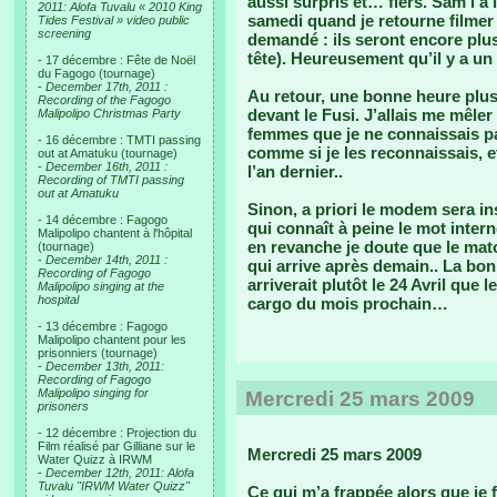
aussi surpris et… fiers. Sam l’a 
2011: Alofa Tuvalu « 2010 King
samedi quand je retourne filmer 
Tides Festival » video public
screening
demandé : ils seront encore plus
tête). Heureusement qu’il y a un
- 17 décembre : Fête de Noël
du Fagogo (tournage)
-
December 17th, 2011 :
Au retour, une bonne heure plus 
Recording of the Fagogo
devant le Fusi. J’allais me mêle
Malipolipo Christmas Party
femmes que je ne connaissais pa
- 16 décembre : TMTI passing
comme si je les reconnaissais, 
out at Amatuku (tournage)
-
December 16th, 2011 :
l’an dernier..
Recording of TMTI passing
out at Amatuku
Sinon, a priori le modem sera in
- 14 décembre : Fagogo
qui connaît à peine le mot intern
Malipolipo chantent à l'hôpital
en revanche je doute que le mat
(tournage)
-
December 14th, 2011 :
qui arrive après demain.. La bon
Recording of Fagogo
arriverait plutôt le 24 Avril qu
Malipolipo singing at the
hospital
cargo du mois prochain…
- 13 décembre : Fagogo
Malipolipo chantent pour les
prisonniers (tournage)
-
December 13th, 2011:
Recording of Fagogo
Malipolipo singing for
Mercredi 25 mars 2009
prisoners
- 12 décembre : Projection du
Film réalisé par Gilliane sur le
Mercredi 25 mars 2009
Water Quizz à IRWM
-
December 12th, 2011: Alofa
Tuvalu "IRWM Water Quizz"
Ce qui m’a frappée alors que je f