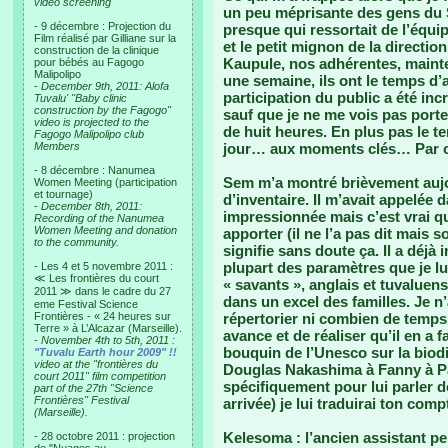
video screening
un peu méprisante des gens du 
- 9 décembre : Projection du
presque qui ressortait de l’équip
Film réalisé par Gilliane sur la
et le petit mignon de la direction
construction de la clinique
Kaupule, nos adhérentes, main
pour bébés au Fagogo
Malipolipo
une semaine, ils ont le temps d
-
December 9th, 2011: Alofa
participation du public a été inc
Tuvalu' "Baby clinic
construction by the Fagogo"
sauf que je ne me vois pas porte
video is projected to the
de huit heures. En plus pas le 
Fagogo Malipolipo club
Members
jour… aux moments clés… Par ch
- 8 décembre : Nanumea
Sem m’a montré brièvement aujou
Women Meeting (participation
et tournage)
d’inventaire. Il m’avait appelée
-
December 8th, 2011:
impressionnée mais c’est vrai q
Recording of the Nanumea
Women Meeting and donation
apporter (il ne l’a pas dit mais
to the community.
signifie sans doute ça. Il a déjà 
plupart des paramètres que je lu
- Les 4 et 5 novembre 2011 :
≪ Les frontières du court
« savants », anglais et tuvaluen
2011 ≫ dans le cadre du 27
dans un excel des familles. Je 
eme Festival Science
Frontières - « 24 heures sur
répertorier ni combien de temps 
Terre » à L’Alcazar (Marseille).
avance et de réaliser qu’il en a f
-
November 4th to 5th, 2011 :
bouquin de l’Unesco sur la biodi
"Tuvalu Earth hour 2009" !!
video at the "frontières du
Douglas Nakashima à Fanny à Par
court 2011" film competition
spécifiquement pour lui parler d
part of the 27th "Science
Frontières" Festival
arrivée) je lui traduirai ton com
(Marseille).
Kelesoma : l’ancien assistant p
- 28 octobre 2011 : projection