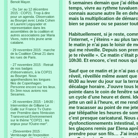
Benoit Mayer.
5 semaines demain que j’ai débar
temps, vivre au rythme tuvaluen
- Du 1er au 12 décembre
connais aucune autre île en deho
2015 : COP21. Trop à dire
pour un agenda. Observation
mais la multiplication de démar
au Bourget avec Linda Cohen
bien se passer ou se passer tout
et Laurent Leguyader et
representation dans les
assemblées de la coalition et
Habituellement, si je reste, com
autres associations par Maria
l’internet, « j’éteins » au plus ta
Vives, notre très jeune amie
catalane.
le matin je n’ai pas le loisir de
qui me réveille. Depuis son prem
- 29 novembre 2015 : marche
de la Coalition Climat 21 dans
je te réveille ». Ce matin c’étai
les rues de Paris.
10h30. Et encore, c’est nous qui 
- 27 novembre 2015 : Retrait
de nos badges
Sauf que ce matin et je n’ai pas
d’observateurs, à la COP21
réveil, réveillée même avant que l
au Bourget. Nous
appréhendions les longues
6h30 au lever du jour sur la ter
files de Copenhagen.
décalage horaire. J’ouvre tous l
Personne encore sur les lieux.
En 3mn nous avions nos
pointe dans le coin de fenêtre s
Sesames.
un cycle d’une heure et demi. Ide
jette un œil à l’heure, et me ren
- 26 novembre 2015 - 14h30 :
Intervention de Gilliane Le
me tracasser au point de me jeter
Gallic sur France Tv Outre-
par télépathie les heures de so
mer Première dans l'émission
Transversal Environnement
c’est presque caricatural. Nous 
sur le thème "COP21 : les
dysfonctionnements intestinal, 
enjeux pour l'Outre-mer".
les glaçons remis par Elena apr
- 25novembre 2015 :
prendre pour son fils… J’ai insist
Vernissage de l’exposition