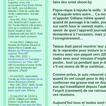
faire des sreet shoot-by
organise, avec son
association
Pala Dalik
(l’écho
du récif), une conférence
Pique-nique à tepuka la veille :
intitulée « Etat de santé des
du Kaupule entre autre… Ca me f
récifs calédoniens: Qui fait
quoi ? »
m’appeler Gilliane même quand j
-
June 6th, 2012: Sandrine
quand de passage à la radio, po
Job, AlofaTuvalu’s expert on
the Tuvalu Marine Life project,
sur earth hour le samedi matin
sets up a conference about
savoir de quoi l’apprenti journali
Reefs’ health in New
Caledonia with her NGO:
Pala
demanderai à l’occasion, mais y’
Dalik
(the reef’s echoes).
l’enregistrement…
- 15 mai 2012: Gilliane est
l'invitée de Patricia Ricard et
Tataua était passé montrer leur 
Marie-Pierre Cabello aux
de le reprendre pour inclure la 
Mardis de l'Environnement
spécial "Rio+20"
revenu avec son paquet vers 22
-
May 15th, 2012:
«
matin avec pour mission d’expl
Environment on Tuesday »
poster.. tout ça pendant que je d
conference on “Rio +20”
with screening of some of the
s’il est moins de 9h je continue.. 
video shot during the last
missions. (Paris)
Comme prévu, je suis retourné vo
- 13 mai 2012: stand Alofa
quand ils ont coupé pour le déj e
Tuvalu au
Vide-Grenier de la
Butte Bergeyre
(Paris)
confesser ma grasse mat en disa
-
May 13th, 2012: Alofa Tuvalu
eux qui travaillaient depuis l’a
booth at the
Bergeyre hill
l’esprit (rarement) de me retrou
back yard sale
. (Paris)
ces réunions.
- 13 mai 2012 de 11h10 à
11h30: Gilliane est l'invitée
d'Anne Cécile Bras dans
Aujourd’hui tous et toutes sont 
l'émission
C'est pas du Vent