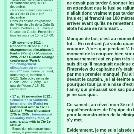
ne devait pas tarder à sonner les 
et d’artisanat jusqu’au 12
décembre.
en attendant que le fusi se rallu
- Rencontre avec des élèves
n’allait donc vraiment pas tarder.
de la Celle St Cloud le 5
décembre
frais et j’ai franchi les 100 mèt
Dans les salons d’exposition
arriver avant qu’ils ne remettent
de l’Hôtel de ville de la Celle St
alofa house se rallumant…
Cloud (Yvelines) - 8E, avenue
Charles de Gaulle. Entrée libre
tous les jours de 15h à 18h00.
Manque de bol, c’est au moment 
- 29 novembre 2012 :
fut… En rentrant j’ai voulu quan
Rencontre-débat sur les
coupure. Alors que pendant ½ he
changements climatiques à
moment de la coupure bien sûr e
Pantin (Paris) /
- November
29th, 2012 : Climate Change
gouvernement est en plan très l
conference (Paris)
:
suis dit qu’il manquait quelque 
"Le changement
climatique: où en sommes-
l’interview du capitaine n’y éta
nous?"
avec Hervé Le Treut,
par mon premier manqué, j’ai all
climatologue, membre du
GIEC. Salle polyvalente de
devant le captain, je l’ai éteinte
l’Ecole Saint-Exupéry - 40,
pourquoi tout ça m’a mise d’ex
quai de l’Aisne. A 18h30,
Fanny qui préparait son sac pour
entrée libre.
je ne sais quoi.
- 17 au 25 novembre 2012 :
Semaine de la Solidarité
Internationale (Paris)
en
Ce samedi, au réveil mon 3e œil 
partenariat avec la Cie Le
supplémentaires de l’équipe du 
Makila /
- From November
pour la construction de la clini
17th to 25th :
International
Solidarity Week (Paris)
in
s’y met.
partnership with la Cie Le
Makila
:
- Exposition photographique :
Evidemment, je me suis laissée 
Tuvalu, la première nation du