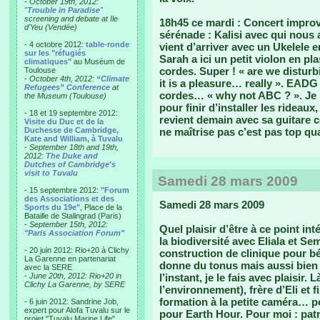
- October 19th, 2012:
"
Trouble in Paradise
"
screening and debate at Ile
18h45 ce mardi : Concert improv
d'Yeu (Vendée)
sérénade : Kalisi avec qui nous a
- 4 octobre 2012:
table-ronde
vient d’arriver avec un Ukelele e
sur les "réfugiés
Sarah a ici un petit violon en pl
climatiques"
au Muséum de
cordes. Super ! « are we distur
Toulouse
-
October 4th, 2012:
“Climate
it is a pleasure… really ». EADG
Refugees” Conference
at
cordes… « why not ABC ? ». Je le
the Museum (Toulouse)
pour finir d’installer les rideaux
- 18 et 19 septembre 2012:
revient demain avec sa guitare c
Visite du Duc et de la
Duchesse de Cambridge,
ne maîtrise pas c’est pas top qu
Kate and William, à Tuvalu
-
September 18th and 19th,
2012:
The Duke and
Dutches of Cambridge's
visit to Tuvalu
Samedi 28 mars 2009
- 15 septembre 2012:
"Forum
des Associations et des
Samedi 28 mars 2009
Sports du 19e"
, Place de la
Bataille de Stalingrad (Paris)
-
September 15th, 2012:
Quel plaisir d’être à ce point i
"Paris Association Forum"
la biodiversité avec Eliala et S
- 20 juin 2012: Rio+20 à Clichy
construction de clinique pour b
La Garenne en partenariat
donne du tonus mais aussi bien 
avec la SERE
-
June 20th, 2012: Rio+20 in
l’instant, je le fais avec plaisir
Clichy La Garenne, by SERE
l’environnement), frère d’Eli et 
formation à la petite caméra… pou
- 6 juin 2012: Sandrine Job,
expert pour Alofa Tuvalu sur le
pour Earth Hour. Pour moi : patr
projet "Tuvalu Marine Life",