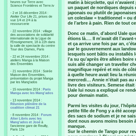
matin à bicyclette, qui n’avaient 
heures sur Terre avec
Science Frontières et Terre.tv
un paquet de nordiques depuis qu
japonais ou plutôt de japonaises
- 2 et 16 décembre 2014 :
Atelier Our Life 21, prises de
un coleslaw « traditionnel » ou d
vue 1/4 et 2/4 à la
de l’arbre à pain. Rien de tout
ressourcerie
- 22 novembre 2014 : village
Donc ce matin, d’abord Uale que
des associations de solidarité
étions là…. Il m’avait dit l’avan
internationale de la Ligue de
l'Enseignement, 18 à 22h dans
et ça arrive une fois par an, c’é
la salle de spectacle du centre
par le gouvernement aux landown
Tour des Dames, Paris
lesquels sont bâtis ou installé
- 22 et 24 novembre 2014 :
l’a su qu’après être allées boire
ateliers Manga à la Maison
suis allé changer un traveller c
des Ensembles
magnifique repéré et mis de cô
- 21 novembre 2014 : Soirée
à quelle heure avait lieu la réu
Maison des Ensembles,
présentation du projet Manga
mercredi… Annie n’était pas au c
par les Mang'ados
livre des visiteurs. Semese était 
- 15 novembre 2014 :
Paris
Uale lui nous a expliqué ce ren
Manga avec les Mang'ados
pour demain matin.
- 13 novembre 2014 :
Réunion plénière de la
Parmi les visites du jour, l’hôpit
coalition climat 21
petite fille de Fong y a été acc
- 8 novembre 2014 :
Forum
des sacs de sodium et je ne sai
Alter Libris avec les
dont nous avons moins besoin à 
Mang'ados et José
à
manque.
l'ancienne gare de Reuilly,
Paris 12e
Sur le chemin de Tango pour revér