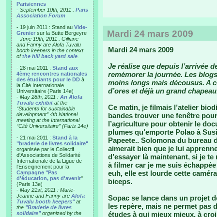
Parisiennes
-
September 10th, 2011 :
Paris
Association Forum
- 19 juin 2011 : Stand au
Vide-
Mardi 24 mars 2009
Grenier
sur la Butte Bergeyre
-
June 19th, 2011 : Gilliane
and Fanny are Alofa Tuvalu
Mardi 24 mars 2009
booth keepers in the context
of
the hill back yard sale
.
Je réalise que depuis l’arrivée d
- 28 mai 2011 :
Stand aux
remémorer la journée. Les blogs 
4ème rencontres nationales
des étudiants pour le DD
à
moins longs mais décousus. A ce
la Cité Internationale
d’ores et déjà un grand chapeau
Universitaire (Paris 14e)
-
May 28th, 2011 :
An Alofa
Tuvalu exhibit
at the
Ce matin, je filmais l’atelier bio
“Students for sustainable
development” 4th National
bandes trouver une fenêtre pour
meeting at the International
l’agriculture pour obtenir le do
“Cité Universitaire” (Paris 14e)
plumes qu’emporte Polao à Susi
- 21 mai 2011 :
Stand à la
Papeete.. Solomona du bureau de
"braderie de livres solidaire"
aimerait bien que je lui apprenne
organisée par le Collectif
d'Associations de Solidarité
d’essayer là maintenant, si je te
Internationale de la Ligue de
à filmer car je me suis échappé
l'Enseignement pour la
euh, elle est lourde cette camér
Campagne "Pas
d'éducation, pas d'avenir
"
biceps.
(Paris 13e)
-
May 21st, 2011 : Marie-
Jeanne and Fanny are
Alofa
Sopac se lance dans un projet 
Tuvalu booth keepers"
at
les repère, mais ne permet pas de
the
"Braderie de livres
solidaire"
organized by the
études à qui mieux mieux, à croi