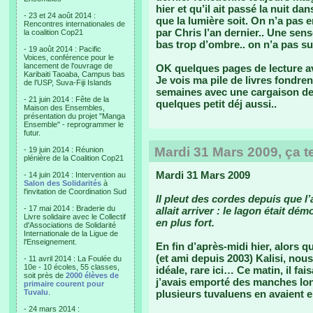
hier et qu’il ait passé la nuit 
- 23 et 24 août 2014 :
que la lumière soit. On n’a pas e
Rencontres internationales de
par Chris l’an dernier.. Une sens
la coalition Cop21
bas trop d’ombre.. on n’a pas s
- 19 août 2014 : Pacific
Voices, conférence pour le
lancement de l'ouvrage de
OK quelques pages de lecture av
Karibaiti Taoaba, Campus bas
Je vois ma pile de livres fondr
de l'USP, Suva-Fiji Islands
semaines avec une cargaison d
- 21 juin 2014 : Fête de la
quelques petit déj aussi..
Maison des Ensembles,
présentation du projet "Manga
Ensemble" - reprogrammer le
futur.
Mardi 31 Mars 2009, ça 
- 19 juin 2014 : Réunion
plénière de la Coalition Cop21
Mardi 31 Mars 2009
- 14 juin 2014 : Intervention au
Salon des Solidarités
à
l'invitation de Coordination Sud
Il pleut des cordes depuis que l’
- 17 mai 2014 : Braderie du
allait arriver : le lagon était dé
Livre solidaire avec le Collectif
en plus fort.
d'Associations de Solidarité
Internationale de la Ligue de
l'Enseignement.
En fin d’après-midi hier, alors 
(et ami depuis 2003) Kalisi, nou
- 11 avril 2014 : La Foulée du
10e - 10 écoles, 55 classes,
idéale, rare ici… Ce matin, il fai
soit près de
2000 élèves de
j’avais emporté des manches long
primaire courent pour
Tuvalu
.
plusieurs tuvaluens en avaient en
- 24 mars 2014 :