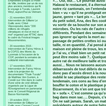
»… Oui, oui… Ce pourrait aussi ê
Empreintes d’Argos à l’Hotel
de Ville, invitées par un de nos
Halavai le restaurant, il a éternu
plus anciens membres qui fit
notre riz cantonais, on l’entenda
le voyage à Tuvalu, Laurent
Weyl, aujourd’hui au Vietnam.
bien « vu » qu’il ne protégeait e
jaune, genre « tant pis »… Le le
- 21 novembre 2015 :
du petit soleil, Ana, des Iles cook
Intervention de Gilliane Le
Gallic avec Chloé
vu sortir de sa bouche sur son a
Vlassopoulos dans "200
microbes. Ou les rats de l’autre 
millions de réfugiés
climatiques et moi et moi et
différents. Pendant des semaines
moi" organisé par ATTAC dans
pas ignorer qu’après la mort au 
le cadre du Festival Images
Mouvementées.
passage de petites crottes ici o
taille, ni en quantité. J’ai pensé
- 20 novembre 2015 :
maison est pleine de trous, les
Intervention de Fanny Héros à
la COP21 des Monts du
je l’ai vu, c’était bien un peti
Lyonnais à l'occasion de la
peut être moins sale ?.. Quelque
COP, pendant la semaine de
solidarité internationale.
autre rat de meilleure taille et t
aussi… Nous ne laissons aucune 
- 17 novembre 2015 :
débarrassés de tout débris de nou
Intervention de Fanny Héros
suite à la projection du
donc pas d’accès direct à la nour
documentaire "Thule Tuvalu"
oublié le sac plastique des rest
de Matthias Von Gunten, à
Condé-sur-Vire dans le cadre
lendemain, ces cons au lieu d’en
d'une série de ciné-débats
bouffer le coton et le plastique 
organisés par la Ligue de
l'Enseignement en partenariat
Bizarrement, ils n’en ont que trè
avec le Conseil Régional de
le « sofa ». C’est comme ça qu’on
Basse-Normandie.
bag dans mon sac…. Depuis, c’est c
- 19 octobre 2015 :
On ne sait jamais. Sarah, un mat
Intervention de Gilliane Le
précédents autour de notre faito
Gallic avec Christel Cournil,