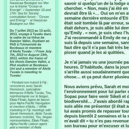
savoir si quelqu’un de la lodge où
Nausicaa-Boulogne sur Mer
sur le thème "Océan et
chercher. « Non, mais j’ai été e
Energie". /
September 16 and
devrait être là »… Oui on m’en av
17th: Sea for Society
consultation forum - "Ocean
semaine dernière entourée d’Eti e
and Energy" - at Nausicaa-
était soit tombée là par erreur, so
Boulogne sur Mer.
était dehors, je suis allée lui d
Du 7 juillet 2013 au 13 août,
qu’Emily . « non, je suis chez l’h
2013, voyage à Tuvalu dans
J’ai recommandé à Emily de ne pa
le cadre de sa thèse de
Damien Vallot, étudiant en
suis là depuis une semaine, sans 
PhD à l'Université de
faut dire qu’il n’a pas fait très 
Bordeaux et membre
d'Alofa Tuvalu : /
From July
pisser quand je les ai quittées.
7th, 2013 to August 13th,
2013, within the frame of
Je n’ai jamais vu une journée par
his thesis Damien Vallot, a
Phd student at Bordeaux
heures. D’habitude, dans la jour
Uni and a member of Alofa
s’arrête aussi soudainement que 
Tuvalu is traveling to
Tuvalu:
chose… et ça peut durer plusieu
- Pendant son transit à Fiji :
rencontres avec Sarah
Nous avions prévu, Sarah et moi,
Hemstock, spécialiste
l’environnement pour lui parler 
biomasse d’Alofa Tuvalu, Teu,
Sopac pour faire venir Sikeli et d
représentante sur le biogaz,
Eliala Fihaki, Agent de liaison
biodiversité… J’avais abordé rap
pour Alpha Pacific Navigation
suis allée me présenter (il étai
et membre d’Alofa.. /
While
transiting in Fiji: meetings with
lui avais promis de repasser tout
Sarah Hemstock, Alofa Tuvalu
depuis bientôt 2 semaines et la se
biomass scientist, Teu, biogas
m’avait dit « tu n’es pas revenu
representative, Eliala Fihaki,
Alpha Pacific Liaison agent
son bureau pour m’excuser et lui
and a member of Alofa