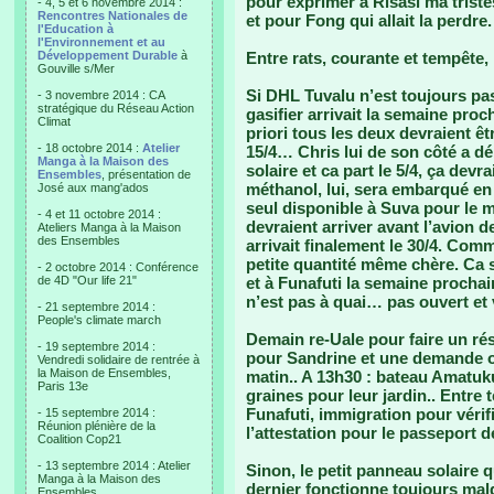
pour exprimer à Risasi ma tristes
- 4, 5 et 6 novembre 2014 :
Rencontres Nationales de
et pour Fong qui allait la perdre.
l'Education à
l'Environnement et au
Développement Durable
à
Entre rats, courante et tempête,
Gouville s/Mer
Si DHL Tuvalu n’est toujours pa
- 3 novembre 2014 : CA
stratégique du Réseau Action
gasifier arrivait la semaine proc
Climat
priori tous les deux devraient êt
- 18 octobre 2014 :
Atelier
15/4… Chris lui de son côté a dé
Manga à la Maison des
solaire et ca part le 5/4, ça devrai
Ensembles
, présentation de
méthanol, lui, sera embarqué en 
José aux mang'ados
seul disponible à Suva pour le 
- 4 et 11 octobre 2014 :
devraient arriver avant l’avion d
Ateliers Manga à la Maison
des Ensembles
arrivait finalement le 30/4. Com
petite quantité même chère. Ca s
- 2 octobre 2014 : Conférence
de 4D "Our life 21"
et à Funafuti la semaine prochai
n’est pas à quai… pas ouvert et v
- 21 septembre 2014 :
People's climate march
Demain re-Uale pour faire un résu
- 19 septembre 2014 :
pour Sandrine et une demande off
Vendredi solidaire de rentrée à
la Maison de Ensembles,
matin.. A 13h30 : bateau Amatuku
Paris 13e
graines pour leur jardin.. Entre 
Funafuti, immigration pour vérifi
- 15 septembre 2014 :
Réunion plénière de la
l’attestation pour le passeport 
Coalition Cop21
- 13 septembre 2014 : Atelier
Sinon, le petit panneau solaire qu
Manga à la Maison des
dernier fonctionne toujours malgré
Ensembles