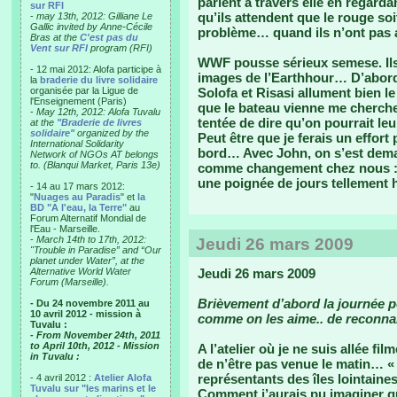
parlent à travers elle en regarda
sur RFI
qu’ils attendent que le rouge s
-
may 13th, 2012: Gilliane Le
Gallic invited by Anne-Cécile
problème… quand ils n’ont pas a
Bras at the
C'est pas du
Vent sur RFI
program (RFI)
WWF pousse sérieux semese. Ils 
- 12 mai 2012: Alofa participe à
images de l’Earthhour… D’abord j
la
braderie du livre solidaire
organisée par la Ligue de
Solofa et Risasi allument bien l
l'Enseignement (Paris)
que le bateau vienne me chercher
-
May 12th, 2012: Alofa Tuvalu
tentée de dire qu’on pourrait l
at the
"Braderie de livres
solidaire"
organized by the
Peut être que je ferais un effor
International Solidarity
bord… Avec John, on s’est dema
Network of NGOs AT belongs
to. (Blanqui Market, Paris 13e)
comme changement chez nous : 
une poignée de jours tellement h
- 14 au 17 mars 2012:
"
Nuages au Paradis
" et
la
BD "A l'eau, la Terre"
au
Forum Alternatif Mondial de
l'Eau - Marseille.
-
March 14th to 17th, 2012:
Jeudi 26 mars 2009
"Trouble in Paradise” and “Our
planet under Water”, at the
Alternative World Water
Jeudi 26 mars 2009
Forum (Marseille).
Brièvement d’abord la journée po
- Du 24 novembre 2011 au
10 avril 2012 - mission à
comme on les aime.. de reconnai
Tuvalu :
- From November 24th, 2011
to April 10th, 2012 - Mission
A l’atelier où je ne suis allée f
in Tuvalu :
de n’être pas venue le matin… « 
représentants des îles lointain
- 4 avril 2012 :
Atelier Alofa
Tuvalu sur "les marins et le
Comment j’aurais pu imaginer que