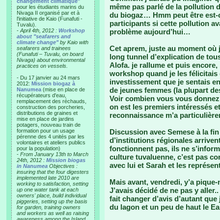
changement climatique"
même pas parlé de la pollution 
pour les étudiants marins du
Nivaga II organisé par et à
du biogaz… Hmm peut être est-c
l'initiative de Kaio (Funafuti -
participants si cette pollution av
Tuvalu).
-
April 4th, 2012 :
Workshop
problème aujourd’hui…
about "seafarers and
climate change"
by Kaio with
Cet aprem, juste au moment où 
seafarers and trainees
(Funafuti – Tuvalu, on board
long tunnel d’explication de tous
Nivaga) about environmental
Alofa. je rallume et puis encore,
practices on vessels.
workshop quand je les félicitais
- Du 17 janvier au 24 mars
investissement que je sentais e
2012:
Mission biogaz à
de jeunes femmes (la plupart de
Nanumea
(mise en place de
récupérateurs d'eau,
Voir combien vous vous donnez 
remplacement des réchauds,
on est les premiers intéressés et 
construction des porcheries,
distributions de graines et
reconnaissance m’a particulièreme
mise en place de jardins
potagers, nouveau train de
formation pour un usage
Discussion avec Semese à la fin 
pérenne des 4 unités par les
d’institutions régionales arrive
volontaires et ateliers publics
fonctionnent pas, ils ne s’inform
pour la population)
-
From January 13th to March
culture tuvaluenne, c’est pas co
24th, 2012 :
Mission biogas
avec lui et Sarah et les représent
in Nanumea
Objectives :
insuring that the four digesters
implemented late 2010 are
Mais avant, vendredi, y’a pique
working to satisfaction, setting
J’avais décidé de ne pas y aller..
up one water tank at each
owners' place, build individual
fait changer d’avis d’autant que 
piggeries, setting up the basis
du lagon et un peu de haut le 
for garden, training owners
and workers as well as raising
awareness among the Island