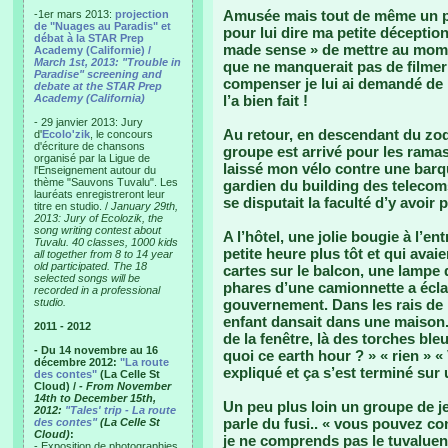
Amusée mais tout de même un peu
-1er mars 2013:
projection
de "Nuages au Paradis" et
pour lui dire ma petite déceptio
débat à la STAR Prep
made sense » de mettre au momen
Academy (Californie) /
March 1st, 2013: "Trouble in
que ne manquerait pas de filmer 
Paradise" screening and
compenser je lui ai demandé de 
debate at the STAR Prep
Academy (California)
l’a bien fait !
- 29 janvier 2013: Jury
Au retour, en descendant du zod
d'
Ecolo'zik
, le concours
d'écriture de chansons
groupe est arrivé pour les ram
organisé par la Ligue de
laissé mon vélo contre une barque
l'Enseignement autour du
thème "Sauvons Tuvalu". Les
gardien du building des telecoms 
lauréats enregistreront leur
se disputait la faculté d’y avoir 
titre en studio. /
January 29th,
2013: Jury of Ecolozik, the
song writing contest about
A l’hôtel, une jolie bougie à l’e
Tuvalu. 40 classes, 1000 kids
petite heure plus tôt et qui avaie
all together from 8 to 14 year
old participated. The 18
cartes sur le balcon, une lampe 
selected songs will be
phares d’une camionnette a écl
recorded in a professional
studio.
gouvernement. Dans les rais de 
enfant dansait dans une maison. 
2011 - 2012
de la fenêtre, là des torches ble
- Du 14 novembre au 16
quoi ce earth hour ? » « rien » 
décembre 2012:
"La route
expliqué et ça s’est terminé sur
des contes"
(La Celle St
Cloud) /
- From November
14th to December 15th,
Un peu plus loin un groupe de j
2012:
"Tales' trip - La route
parle du fusi.. « vous pouvez con
des contes"
(La Celle St
Cloud)
:
je ne comprends pas le tuvaluen
- Exposition de photographies