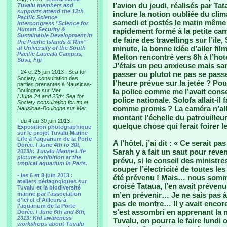
l’avion du jeudi, réalisés par T
Tuvalu members and
supports attend the 12th
inclure la notion oubliée du cli
Pacific Science
samedi et postés le matin même 
Intercongress "Science for
Human Security &
rapidement formé à la petite ca
Sustainable Development in
de faire des travellings sur l’il
the Pacific Islands & Rim"
minute, la bonne idée d’aller fil
at University of the South
Pacific Laucala Campus,
Melton rencontré vers 8h à l’hotel
Suva, Fiji
J’étais un peu anxieuse mais san
- 24 et 25 juin 2013 : Sea for
passer ou plutot ne pas se passer
Society, consultation des
l’heure prévue sur la jetée ? Po
parties prenantes à Nausicaa-
Boulogne sur Mer
la police comme me l’avait conse
/
June 24 and 25th: Sea for
police nationale. Solofa allait-i
Society consultation forum at
comme promis ? La caméra n’allai
Nausicaa-Boulogne sur Mer.
montant l’échelle du patrouilleur 
- du 4 au 30 juin 2013 :
quelque chose qui ferait foirer le
Exposition photographique
sur le projet Tuvalu Marine
Life à l'aquarium de la Porte
A l’hôtel, j’ai dit : « Ce serait 
Dorée. /
June 4th to 30t,
Sarah y a fait un saut pour reveni
2013h: Tuvalu Marine Life
picture exhibition at the
prévu, si le conseil des ministres
tropical aquarium in Paris.
couper l’électricité de toutes les
- les 6 et 8 juin 2013 :
été prévenu ! Mais… nous sommes
ateliers pédagogiques sur
croisé Tataua, l’en avait préven
Tuvalu et la biodiversité
marine par l'association
m’en prévenir… Je ne sais pas à 
d'Ici et d'Ailleurs à
pas de montre… Il y avait encore
l'aquarium de la Porte
s’est assombri en apprenant la n
Dorée. /
June 6th and 8th,
2013: Kid awareness
Tuvalu, on pourra le faire lundi
workshops about Tuvalu