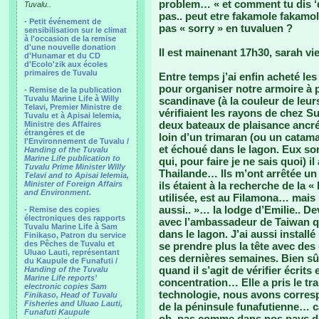
problem… « et comment tu dis ‘d
Tuvalu..
pas.. peut etre fakamole fakamol
-
Petit événement de
pas « sorry » en tuvaluen ?
sensibilisation sur le climat
à l'occasion de la remise
d'une nouvelle donation
Il est mainenant 17h30, sarah vi
d'Hunamar et du CD
d'Ecolo'zik aux écoles
primaires de Tuvalu
Entre temps j’ai enfin acheté l
pour organiser notre armoire à 
-
Remise de la publication
Tuvalu Marine Life à Willy
scandinave (à la couleur de leu
Telavi, Premier Ministre de
vérifiaient les rayons de chez Su
Tuvalu et à Apisai Ielemia,
deux bateaux de plaisance ancré
Ministre des Affaires
étrangères et de
loin d’un trimaran (ou un catam
l'Environnement de Tuvalu /
et échoué dans le lagon. Eux sont
Handing of the Tuvalu
Marine Life publication to
qui, pour faire je ne sais quoi) il
Tuvalu Prime Minister Willy
Thailande… Ils m’ont arrêtée un 
Telavi and to Apisai Ielemia,
Minister of Foreign Affairs
ils étaient à la recherche de la «
and Environment.
utilisée, est au Filamona… mais p
aussi.. »… la lodge d’Emilie.. D
- Remise des copies
électroniques des rapports
avec l’ambassadeur de Taiwan qu
Tuvalu Marine Life à Sam
dans le lagon. J’ai aussi install
Finikaso, Patron du service
des Pêches de Tuvalu et
se prendre plus la tête avec de
Uluao Lauti, représentant
ces dernières semaines. Bien sûr 
du Kaupule de Funafuti /
quand il s’agit de vérifier écrit
Handing of the Tuvalu
Marine Life reports’
concentration… Elle a pris le tr
electronic copies Sam
technologie, nous avons corresp
Finikaso, Head of Tuvalu
Fisheries and Uluao Lauti,
de la péninsule funafutienne… c
Funafuti Kaupule
oh, pas comme dans nos pays dé