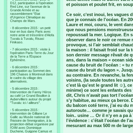
D12, participation à l’opération
et poisson et poulet frit, en soup
Red Line, sur l’avenue de la
Grande Armée et au
rassemblement “Etat
Ce soir, c‘est inoui, les vagues
d’Urgence Climatique au
que je connais de l’océan. En 2
Champs de Mars.
Laure et moi, couru, le vent dans
- 8 décembre 2015 : un petit
que nous pensions monstrueuses. 
tour en bus dans Paris avec
repoussait la mer. Logique. En so
notre amie et trésorière d’Alofa
Tuvalu à Tuvalu, Risasi
observer dans le noir ce remue 
Finikaso.
provoque, si l’air semblait chaud
la maison : il faisait froid sur l
- 7 décembre 2015 : visite à
l’opération Paris-Terre du Jour
son dernier message rêvait de qu
de la Terre a l’Espace
ans, dans la maison « ocean side 
Ephémère.
cause du bruit de l’océan : « tu
- 6 décembre 2015 :
cause du bruit du lagon ». Jusqu
participation au Sommet des
196 Chaises à Montreuil dans
au contraire. En revanche, la f
le cadre du village des
voisins, (la seule toutes les au
alternatives.
c’est là qu’est le grand lit ☺), 
- 5 décembre 2015 :
minime) ce sont les enfants des v
Intervention de Fanny Héros
dit, Chris n’avait pas tort l’océa
au café Le Grand Bouillon à
Aubervilliers autour du projet
s’y habitue, au mieux ça berce. 
"Tuvalu: ici / ailleurs".
du balcon coté terre, j’ai eu du m
autoroute… comme je savais que 
- 5 décembre 2015 :
intervention de Gilliane Le
loin.. usine … Or il n’y en a pa 
Gallic au Musée national de
l’évidence : c’était l’océan de l’
l’histoire de l’immigration, à la
projection-débat organisee par
mesurant au max 500 m de large
l’OIM avec Dominique
Duchene, Guigone Camus et