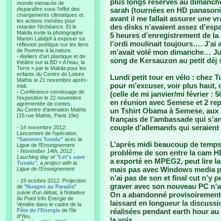
plus longs réservés au dimanche
monde menacée de
disparaître sous l’effet des
sarah (tournées en HD panasonic
changements climatiques et
avant il me fallait assurer une vr
les actions menées pour
des disks n’avaient assez d’esp
retarder l’échéance. Et le
Makila invite la photographe
5 heures d’enregistrement de la
Marion Labéjof à exposer sa
l’ordi moulinait toujours…. J’a
réflexion poétique sur les liens
de l’homme à la nature.
m’avait volé mon dimanche… Jus
- Ateliers d’art plastique et de
song de Kersauzon au petit déj 
théâtre sur la BD « A l’eau, la
Terre » par le Makila pour les
enfants du Centre de Loisirs
Lundi petit tour en vélo : chez 
Mathis le 21 novembre après-
pour m’excuser, voir plus haut, 
midi.
- Conférence-vernissage de
(celle de mi janvier/mi février :
l’exposition le 22 novembre
en réunion avec Semese et 2 rep
agrémentée de contes.
Au Centre d’animation Mathis
un Tshirt Obama à Semese, aux af
(15 rue Mathis, Paris 19e)
français de l’ambassade qui s’ann
couple d’allemands qui seraient 
- 14 novembre 2012:
Lancement de l'opération
"Sauvons Tuvalu"
avec la
L’après midi beaucoup de temps 
Ligue de l'Enseignement
- November 14th, 2012 :
problème de son entre la cam HD
Lauching day of
"Let's save
a exporté en MPEG2, peut lire la
Tuvalu"
, a project with la
mais pas avec Windows media pl
Ligue de l'Enseignement
n’ai pas de son et final cut n’y 
- 19 octobre 2012: Projection
graver avec son nouveau PC n’a 
de "
Nuages au Paradis
"
suivie d'un débat, à l'initiative
On a abandonné provisoirement et
du Point Info Energie de
laissant en longueur la discussi
Vendée dans le cadre de la
Fête de l'Energie
de l'île
réalisées pendant earth hour au 
d'Yeu.
la voix.