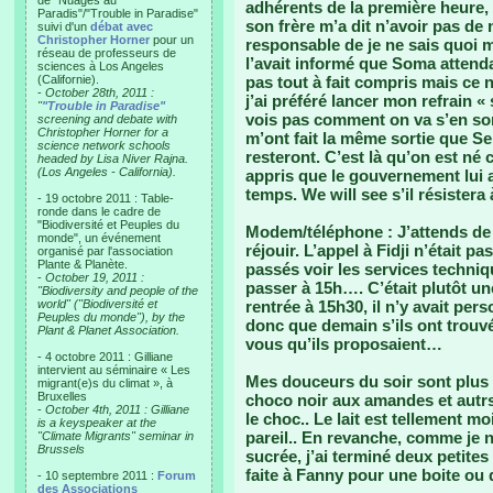
de "Nuages au
adhérents de la première heure, 
Paradis"/"Trouble in Paradise"
son frère m’a dit n’avoir pas de
suivi d'un
débat avec
Christopher Horner
pour un
responsable de je ne sais quoi 
réseau de professeurs de
l’avait informé que Soma attend
sciences à Los Angeles
(Californie).
pas tout à fait compris mais ce n
-
October 28th, 2011 :
j’ai préféré lancer mon refrain «
"
"Trouble in Paradise"
vois pas comment on va s’en sort
screening and debate with
Christopher Horner for a
m’ont fait la même sortie que Se
science network schools
resteront. C’est là qu’on est né c
headed by Lisa Niver Rajna.
(Los Angeles - California).
appris que le gouvernement lui 
temps. We will see s’il résistera 
- 19 octobre 2011 : Table-
ronde dans le cadre de
"Biodiversité et Peuples du
Modem/téléphone : J’attends de 
monde", un événement
réjouir. L’appel à Fidji n’était p
organisé par l'association
Plante & Planète.
passés voir les services techniq
-
October 19, 2011 :
passer à 15h…. C’était plutôt u
"Biodiversity and people of the
world" ("Biodiversité et
rentrée à 15h30, il n’y avait per
Peuples du monde"), by the
donc que demain s’ils ont trouvé
Plant & Planet Association.
vous qu’ils proposaient…
- 4 octobre 2011 : Gilliane
intervient au séminaire « Les
Mes douceurs du soir sont plus 
migrant(e)s du climat », à
Bruxelles
choco noir aux amandes et autr
-
October 4th, 2011 : Gilliane
le choc.. Le lait est tellement 
is a keyspeaker at the
pareil.. En revanche, comme je
"Climate Migrants" seminar in
Brussels
sucrée, j’ai terminé deux petite
faite à Fanny pour une boite ou 
- 10 septembre 2011 :
Forum
des Associations