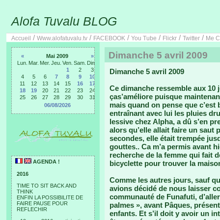
Alofa Tuvalu BLOG
/
/
/
/
/
/
Accueil
Www.alofatuvalu.tv
FACEBOOK
You Tube
Flickr
Twitter
Me C
Dimanche 5 avril 2009
«
Mai 2009
»
Lun.
Mar.
Mer.
Jeu.
Ven.
Sam.
Dim.
1
2
3
Dimanche 5 avril 2009
4
5
6
7
8
9
10
11
12
13
14
15
16
17
Ce dimanche ressemble aux 10 jo
18
19
20
21
22
23
24
ças’améliore puisque maintenant
25
26
27
28
29
30
31
mais quand on pense que c’est bo
06/08/2026
entraînant avec lui les pluies dr
lessive chez Alpha, a dû s’en 
alors qu’elle allait faire un sau
secondes, elle était trempée jus
gouttes.. Ca m’a permis avant hie
recherche de la femme qui fait d
AGENDA !
bicyclette pour trouver la maison
2016
Comme les autres jours, sauf q
TIME TO SIT BACK AND
avions décidé de nous laisser co
THINK
communauté de Funafuti, d’aller
ENFIN LA POSSIBILITE DE
FAIRE PAUSE POUR
palmes », avant Pâques, présenta
REFLECHIR
enfants. Et s’il doit y avoir un i