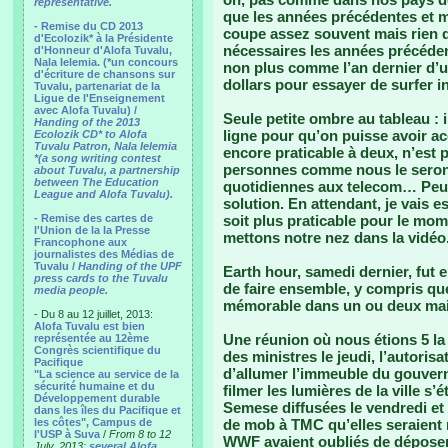
representative.
que les années précédentes et 
- Remise du CD 2013
coupe assez souvent mais rien d
d'Ecolozik* à la Présidente
nécessaires les années précéden
d'Honneur d'Alofa Tuvalu,
Nala Ielemia. (*un concours
non plus comme l’an dernier d’ut
d'écriture de chansons sur
dollars pour essayer de surfer 
Tuvalu, partenariat de la
Ligue de l'Enseignement
avec Alofa Tuvalu) /
Seule petite ombre au tableau : 
Handing of the 2013
ligne pour qu’on puisse avoir ac
Ecolozik CD* to Alofa
Tuvalu Patron, Nala Ielemia
encore praticable à deux, n’est 
*(a song writing contest
personnes comme nous le serons
about Tuvalu, a partnership
between The Education
quotidiennes aux telecom… Peut-
League and Alofa Tuvalu).
solution. En attendant, je vais e
- Remise des cartes de
soit plus praticable pour le mo
l'Union de la la Presse
mettons notre nez dans la vidéo
Francophone aux
journalistes des Médias de
Tuvalu /
Handing of the UPF
Earth hour, samedi dernier, fut 
press cards to the Tuvalu
de faire ensemble, y compris que
media people.
mémorable dans un ou deux mai
- Du 8 au 12 juillet, 2013:
Alofa Tuvalu est bien
Une réunion où nous étions 5 la
représentée au 12ème
Congrès scientifique du
des ministres le jeudi, l’autorisa
Pacifique
d’allumer l’immeuble du gouvern
"La science au service de la
sécurité humaine et du
filmer les lumières de la ville 
Développement durable
Semese diffusées le vendredi et 
dans les îles du Pacifique et
les côtes", Campus de
de mob à TMC qu’elles seraient 
l'USP à Suva
/
From 8 to 12
WWF avaient oubliés de déposer
July, 2013:
several Alofa