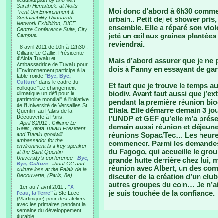
beautiful plan by and with
Sarah Hemstock. at Notts
Moi donc d’abord à 6h30 comme t
Trent Uni Environment &
Sustainability Research
urbain.. Petit dej et shower pris
Network Exhibition, DICE
ensemble. Elle a réparé son viol
Centre Conference Suite, City
jeté un œil aux graines plantées 
Campus.
reviendrai.
- 8 avril 2011 de 10h à 12h30 :
Gilliane Le Gallic, Présidente
d'Alofa Tuvalu et
Mais d’abord assurer que je ne 
Ambassadrice de Tuvalu pour
dois à Fanny en essayant de gar
l'Environnement participe à la
table-ronde "
Bye, Bye,
Culture
" dans le cadre du
Et faut que je trouve le temps a
colloque "Le changement
biodiv. Avant faut aussi que j’ex
climatique un défi pour le
patrimoine mondial" à l'initiative
pendant la première réunion bi
de l'Université de Versailles St
Eliala. Elle démarre demain 3 jou
Quentin, au Palais de la
Découverte à Paris.
l’UNDP et GEF qu’elle m’a présen
-
April 8,2011 : Gilliane Le
demain aussi réunion et déjeun
Gallic, Alofa Tuvalu President
réunions Sopac/Tec… Les heures
and Tuvalu goodwill
ambassador for the
commencer. Parmi les demandes
environment is a key speaker
du Fagogo, qui accueille le group
at the Saint Quentin
University’s conference, "
Bye,
grande hutte derrière chez lui,
Bye, Culture
" about CC and
réunion avec Albert, un des co
culture loss at the Palais de la
Decouverte, (Paris, 8e).
discuter de la création d’un clu
autres groupes du coin… Je n’a
- 1er au 7 avril 2011 :
"A
je suis touchée de la confiance.
l'eau, la Terre"
à Ste Luce
(Martinique) pour des ateliers
avec les primaires pendant la
semaine du développement
durable.