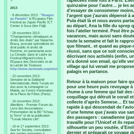
rapiécées mille fois à Paris. Ell
?"
quinzaine pour l’autre… je les 
2013
d’essayer de consommer moins, s
l’argent que j’aurais dépensé à 
- 8 décembre 2013 :
"Nuages
au Paradis"
à l'Ecopass Film
Pula était là et nous avons parta
Festival au Japan Pacific ICT
au départ, Ana la fille du sprep
Center à Suva (Iles Fidji)
fois l’atelier terminé. Peut être 
- 28 novembre 2013 :
vacances, mais aussi sans doute 
"Changements climatiques et
droits des états" par Natacha
toute la semaine et fait le rapp
Bracq, avocate spécialisée en
que filmant.. et quand au pique-n
droit public et droits de
réussi, sans que ce soit conscie
l'homme, en partenariat avec
La Cimade, dans le cadre du
décrivant nos activités (enfin, 
Festival Migrant'scène à
m’a donné son email, qu’elle ven
l'Espace des Diversités et de
la Laïcité de Toulouse.
village qui lui venait me propos
http://www.lacimade.org/minisites/migrantscene
palagis en partance.
- 22 novembre 2013 :
Semaine de la Solidarité
Retour à la maison pour faire q
Internationale, Alofa Tuvalu en
pour une heure puis revoyage à
duo avec la compagnie Le
Makila, au Centre d'animation
rhume à une femme qui fait des co
de la Place de Fêtes (Paris)
coquillage qui détruit le corail e
- 16 novembre 2013 :
collecte d’après Semese… Et tant 
Alterlibris - Premier Forum du
rapide à qui descendait de l’avio
Livre des Associations -
d’une femme que j’avais vue sans 
Présentation de la BD "A l'eau,
la Terre" et de la publication
des passagers : canadienne (parl
"Tuvalu Marine Life".
travaille pour l’Unicef et ils re
- 16 et 17 septembre 2013 :
silhouette un peu voutée, d’Emili
Sea for Society, consultation
dernier et préparait ce voyage d
des parties prenantes à