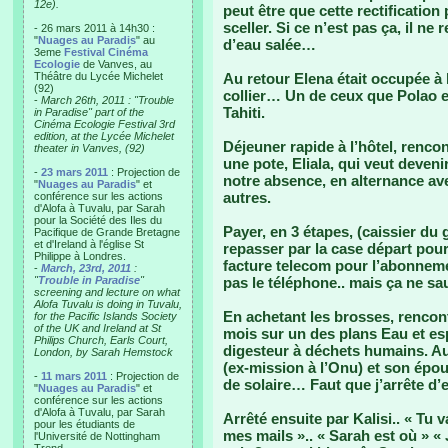
12e).
peut être que cette rectification 
sceller. Si ce n’est pas ça, il ne 
- 26 mars 2011 à 14h30 :
"
Nuages au Paradis
" au
d’eau salée…
3eme
Festival Cinéma
Ecologie
de Vanves, au
Théâtre du Lycée Michelet
Au retour Elena était occupée à 
(92)
collier… Un de ceux que Polao 
-
March 26th, 2011 : "Trouble
Tahiti.
in Paradise" part of the
Cinéma Ecologie Festival 3rd
edition, at the Lycée Michelet
Déjeuner rapide à l’hôtel, rencon
theater in Vanves, (92)
une pote, Eliala, qui veut deven
-
23 mars 2011
: Projection de
notre absence, en alternance a
"
Nuages au Paradis
" et
autres.
conférence sur les actions
d'Alofa à Tuvalu, par Sarah
pour la Société des Iles du
Payer, en 3 étapes, (caissier du
Pacifique de Grande Bretagne
et d'Ireland à l'église St
repasser par la case départ pour
Philippe à Londres.
facture telecom pour l’abonneme
-
March, 23rd, 2011
:
"
Trouble in Paradise
"
pas le téléphone.. mais ça ne sa
screening and lecture on what
Alofa Tuvalu is doing in Tuvalu,
En achetant les brosses, rencont
for the Pacific Islands Society
of the UK and Ireland at St
mois sur un des plans Eau et es
Philips Church, Earls Court,
digesteur à déchets humains. Au 
London, by Sarah Hemstock
(ex-mission à l’Onu) et son épo
-
11 mars 2011
: Projection de
de solaire… Faut que j’arrête d’
"
Nuages au Paradis
" et
conférence sur les actions
d'Alofa à Tuvalu, par Sarah
Arrêté ensuite par Kalisi.. « Tu v
pour les étudiants de
mes mails ».. « Sarah est où » «
l'Université de Nottingham