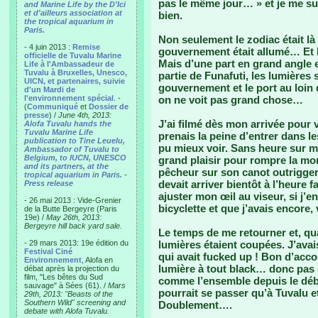
pas le même jour… » et je me sui
and Marine Life by the D'Ici
et d'ailleurs association at
bien.
the tropical aquarium in
Paris.
Non seulement le zodiac était là
- 4 juin 2013 :
Remise
gouvernement était allumé… Et L
officielle de Tuvalu Marine
Mais d’une part en grand angle 
Life à l'Ambassadeur de
Tuvalu à Bruxelles, Unesco,
partie de Funafuti, les lumières
UICN, et partenaires, suivie
gouvernement et le port au loin 
d'un Mardi de
l'environnement spécial
. -
on ne voit pas grand chose…
(
Communiqué
et
Dossier de
presse
) /
June 4th, 2013:
J’ai filmé dès mon arrivée pour v
Alofa Tuvalu hands the
Tuvalu Marine Life
prenais la peine d’entrer dans l
publication to Tine Leuelu,
pu mieux voir. Sans heure sur moi
Ambassador of Tuvalu to
Belgium, to IUCN, UNESCO
grand plaisir pour rompre la mon
and its partners, at the
pêcheur sur son canot outrigger
tropical aquarium in Paris.
-
devait arriver bientôt à l’heure f
Press release
ajuster mon œil au viseur, si j’en
- 26 mai 2013 : Vide-Grenier
bicyclette et que j’avais encore
de la Butte Bergeyre (Paris
19e) /
May 26th, 2013:
Bergeyre hill back yard sale.
Le temps de me retourner et, quan
- 29 mars 2013: 19e édition du
lumières étaient coupées. J’avai
Festival Ciné
qui avait fucked up ! Bon d’acc
Environnement
, Alofa en
lumière à tout black… donc pas 
débat après la projection du
film, "Les bêtes du Sud
comme l’ensemble depuis le débu
sauvage" à Sées (61). /
Mars
pourrait se passer qu’à Tuvalu et 
29th, 2013: "Beasts of the
Southern Wild" screening and
Doublement….
debate with Alofa Tuvalu.