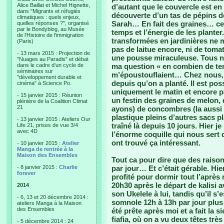
Alice Baillat et Michel Hignette,
d’autant que le couvercle est en
dans "Migrants et réfugiés
découverte d’un tas de pépins 
climatiques : quels enjeux,
Sarah… En fait des graines… cel
quelles réponses ?", organisé
par le Bondyblog, au Musée
temps et l’énergie de les planter
de l'Histoire de l'immigration
transformées en jardinières ne m
(Paris)
pas de laitue encore, ni de tom
- 13 mars 2015 : Projection de
une pousse miraculeuse. Tous nos
"Nuages au Paradis" et débat
dans le cadre d'un cycle de
ma question « en combien de te
séminaires sur
m’époustouflaient… Chez nous, c
"développement durable et
depuis qu’on a planté. Il est pos
cinéma" à Science Po.
uniquement le matin et encore pas
- 15 janvier 2015 : Réunion
un festin des graines de melon,
plénière de la Coalition Climat
21
ayons) de concombres (la aussi l
plastique pleins d’autres sacs p
- 13 janvier 2015 : Ateliers Our
traîné là depuis 10 jours. Hier j
Life 21, prises de vue 3/4
avec 4D
l’énorme coquille qui nous sert d
ont trouvé ça intéressant.
- 10 janvier 2015 :
Atelier
Manga de rentrée à la
Maison des Ensembles
Tout ca pour dire que des raison
- 8 janvier 2015 :
Charlie
par jour… Et c’était gérable. Hie
forever
profité pour dormir tout l’après
20h30 après le départ de kalisi 
2014
son Ukelele à lui, tandis qu’il s’
- 6, 13 et 20 décembre 2014 :
somnole 12h à 13h par jour plus
ateliers Manga à la Maison
des Ensembles
été prête après moi et a fait la s
fiafia, où on a vu deux têtes trè
- 5 décembre 2014 : 24