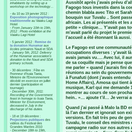
Aussitôt après j’avais prévu d’
inhabitants by setting up a
workshop on the technology…
Fagogo tous investis dans la con
chemin blabla avec Tito et Sara
- du 10 au 19 janvier 2012 :
bouquin sur Tuvalu .. Sont pass
Exposition photographique
traditionnelle
au Vaiaku Lagi
africain. Les ai présentés et les 
Hotel
petite » clinique… Y’avait pas to
-
From January 10th to 19th,
2012 : Photo exhibition at the
m’avait parlé du projet le premie
Vaiaku Lagi Hotel
l’accueil a été étonnant là aussi.
- 5 janvier 2012 :
Remise de
la donation Hunamar
aux
Le Fagogo est une communauté 
écoles primaires Nauti et SDA
occupations diverses : y’avait l
-
January 5th, 2012: Delivery
of the Hunamar association's
avais jamais vu…. Avec lui, il aur
donation to the Nauti and SDA
de sa coquille mais je pense que
primary schools.
me parler « quand j’aurais fini d
- 30 décembre : Fête en
réunions au sein du gouvernemen
l'honneur d'Isaia Taeia,
à Funafuti (dont j’avais entendu
Ministre de l'Environnement
décédé en exercice en juillet
Home Affairs), Amosa qui tient 
dernier (participation et
musique, Karl qui me demande 1
tournage)
-
December 30th, 2011:
montrer au cours de son procha
Recording of the Government
hein.. »… ajoute t’il… Je verrai
feast in homage to Isaia Taeia,
Minister for Environment,
deceased in July in the
Quand j’ai passé à Malo la BD en 
discharge of his duties.
là l’an dernier et ignorait son ex
- 18 et 19 décembre :
versions. En fait très peu de ge
Projections publiques
des
Tuvalu, le conseil des ministres
vidéos du Festival des
Grandes Marées 2010
campagne radio sur nos autres ac
-
December 18th to 19th,