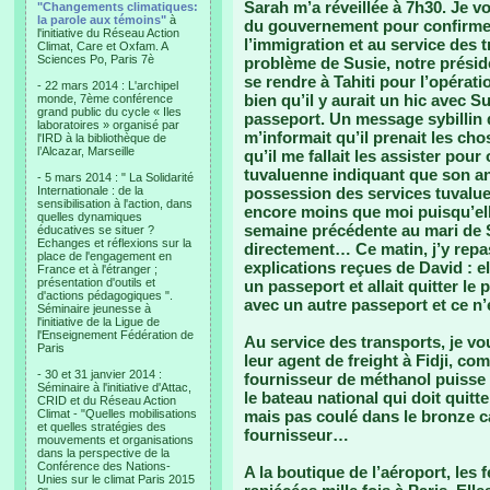
Sarah m’a réveillée à 7h30. Je v
"Changements climatiques:
la parole aux témoins"
à
du gouvernement pour confirmer 
l'initiative du Réseau Action
l’immigration et au service des 
Climat, Care et Oxfam. A
Sciences Po, Paris 7è
problème de Susie, notre présiden
se rendre à Tahiti pour l’opérati
- 22 mars 2014 : L'archipel
bien qu’il y aurait un hic avec S
monde, 7ème conférence
grand public du cycle « Iles
passeport. Un message sybillin d
laboratoires » organisé par
m’informait qu’il prenait les ch
l'IRD à la bibliothèque de
l’Alcazar, Marseille
qu’il me fallait les assister pour
tuvaluenne indiquant que son anc
- 5 mars 2014 : " La Solidarité
Internationale : de la
possession des services tuvalu
sensibilisation à l'action, dans
encore moins que moi puisqu’ell
quelles dynamiques
semaine précédente au mari de S
éducatives se situer ?
Echanges et réflexions sur la
directement… Ce matin, j’y repa
place de l'engagement en
explications reçues de David : ell
France et à l'étranger ;
présentation d'outils et
un passeport et allait quitter le
d'actions pédagogiques ".
avec un autre passeport et ce n’
Séminaire jeunesse à
l'initiative de la Ligue de
l'Enseignement Fédération de
Au service des transports, je v
Paris
leur agent de freight à Fidji, com
- 30 et 31 janvier 2014 :
fournisseur de méthanol puisse e
Séminaire à l'initiative d'Attac,
le bateau national qui doit quitt
CRID et du Réseau Action
Climat - "Quelles mobilisations
mais pas coulé dans le bronze c
et quelles stratégies des
fournisseur…
mouvements et organisations
dans la perspective de la
Conférence des Nations-
A la boutique de l’aéroport, le
Unies sur le climat Paris 2015