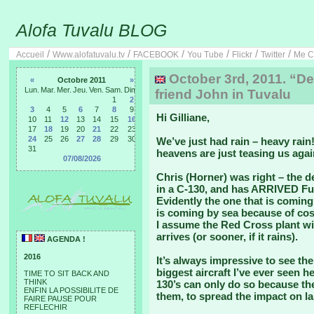
Alofa Tuvalu BLOG
/
/
/
/
/
/
Accueil
Www.alofatuvalu.tv
FACEBOOK
You Tube
Flickr
Twitter
Me C
October 3rd, 2011. “De
«
Octobre 2011
»
Lun.
Mar.
Mer.
Jeu.
Ven.
Sam.
Dim.
friend John in Tuvalu
1
2
3
4
5
6
7
8
9
Hi Gilliane,
10
11
12
13
14
15
16
17
18
19
20
21
22
23
24
25
26
27
28
29
30
We’ve just had rain – heavy rain!
31
heavens are just teasing us agai
07/08/2026
Chris (Horner) was right – the d
in a C-130, and has ARRIVED Fun
Evidently the one that is coming 
is coming by sea because of cost
I assume the Red Cross plant wi
arrives (or sooner, if it rains).
AGENDA !
2016
It’s always impressive to see the
biggest aircraft I’ve ever seen h
TIME TO SIT BACK AND
THINK
130’s can only do so because th
ENFIN LA POSSIBILITE DE
them, to spread the impact on l
FAIRE PAUSE POUR
REFLECHIR