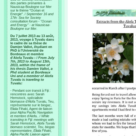
des parties prenantes à
Nausicaa-Boulogne sur Mer
sur le thème "Océan et
Energie". /
September 16 and
17th: Sea for Society
consultation forum - "Ocean
and Energy" - at Nausicaa-
Boulogne sur Mer.
Du 7 juillet 2013 au 13 août,
2013, voyage à Tuvalu dans
le cadre de sa thèse de
Damien Vallot, étudiant en
PhD à l'Université de
Bordeaux et membre
d'Alofa Tuvalu : /
From July
7th, 2013 to August 13th,
2013, within the frame of
his thesis Damien Vallot, a
Phd student at Bordeaux
Uni and a member of Alofa
Tuvalu is traveling to
Tuvalu:
- Pendant son transit à Fiji :
rencontres avec Sarah
Hemstock, spécialiste
biomasse d’Alofa Tuvalu, Teu,
représentante sur le biogaz,
Eliala Fihaki, Agent de liaison
pour Alpha Pacific Navigation
et membre d’Alofa.. /
While
transiting in Fiji: meetings with
Sarah Hemstock, Alofa Tuvalu
biomass scientist, Teu, biogas
representative, Eliala Fihaki,
Alpha Pacific Liaison agent