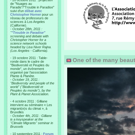
- 28 octobre 2011 : projection
de "Nuages au
Paradis"/"Trouble in Paradise"
suivi d'un
débat avec
Christopher Horner
pour un
réseau de professeurs de
sciences à Los Angeles
(Californie).
-
October 28th, 2011 :
"
"Trouble in Paradise"
screening and debate with
Christopher Horner for a
science network schools
headed by Lisa Niver Rajna.
(Los Angeles - California).
- 19 octobre 2011 : Table-
One of the many beautif
ronde dans le cadre de
"Biodiversité et Peuples du
monde", un événement
organisé par l'association
Plante & Planète.
-
October 19, 2011 :
"Biodiversity and people of the
world" ("Biodiversité et
Peuples du monde"), by the
Plant & Planet Association.
- 4 octobre 2011 : Gilliane
intervient au séminaire « Les
migrant(e)s du climat », à
Bruxelles
-
October 4th, 2011 : Gilliane
is a keyspeaker at the
"Climate Migrants" seminar in
Brussels
- 10 septembre 2011 :
Forum