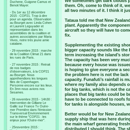
We sometimes get dark clouds pa
Duchene, Guigone Camus et
them. Oh, come to think of it, we
Benoit Mayer.
all two minutes of it. I think it j
- Du 1er au 12 décembre
2015 : COP21. Trop à dire
pour un agenda. Observation
Tataua told me that New Zealand
au Bourget avec Linda Cohen
plant. Apparently the components 
et Laurent Leguyader et
aircraft so they will have to co
representation dans les
assemblées de la coalition et
fix.
autres associations par Maria
Vives, notre très jeune amie
catalane.
Supplementing the existing shor
bigger capacity sounds like the b
- 29 novembre 2015 : marche
de la Coalition Climat 21 dans
term increasing the island’s sto
les rues de Paris.
The capacity has been very much
because every house was issued 
- 27 novembre 2015 : Retrait
de nos badges
is hoping to give everyone a se
d’observateurs, à la COP21
the problem here is not the lack 
au Bourget. Nous
appréhendions les longues
capacity. Funafuti’s rainfall is
files de Copenhagen.
where my family also depends on
Personne encore sur les lieux.
for big tanks, which is not the c
En 3mn nous avions nos
Sesames.
places that big tanks could be bui
have to be connected to roofs fo
- 26 novembre 2015 - 14h30 :
Intervention de Gilliane Le
for tanks is alongside houses, w
Gallic sur France Tv Outre-
mer Première dans l'émission
Transversal Environnement
Better would be for New Zealan
sur le thème "COP21 : les
supply ship that was here during 
enjeux pour l'Outre-mer".
the main wharf generating freshwa
- 25novembre 2015 :
distributed I should think. The 