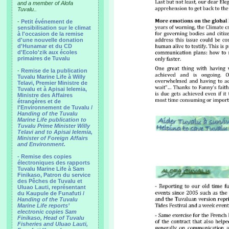
and a member of Alofa
Tuvalu..
-
Petit événement de
sensibilisation sur le climat
à l'occasion de la remise
d'une nouvelle donation
d'Hunamar et du CD
d'Ecolo'zik aux écoles
primaires de Tuvalu
-
Remise de la publication
Tuvalu Marine Life à Willy
Telavi, Premier Ministre de
Tuvalu et à Apisai Ielemia,
Ministre des Affaires
étrangères et de
l'Environnement de Tuvalu /
Handing of the Tuvalu
Marine Life publication to
Tuvalu Prime Minister Willy
Telavi and to Apisai Ielemia,
Minister of Foreign Affairs
and Environment.
- Remise des copies
électroniques des rapports
Tuvalu Marine Life à Sam
Finikaso, Patron du service
des Pêches de Tuvalu et
Uluao Lauti, représentant
du Kaupule de Funafuti /
Handing of the Tuvalu
Marine Life reports’
electronic copies Sam
Finikaso, Head of Tuvalu
Fisheries and Uluao Lauti,