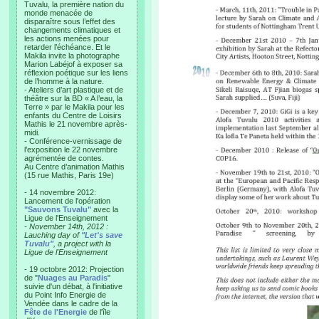
Tuvalu, la première nation du
monde menacée de
disparaître sous l’effet des
changements climatiques et
les actions menées pour
retarder l’échéance. Et le
Makila invite la photographe
Marion Labéjof à exposer sa
réflexion poétique sur les liens
de l’homme à la nature.
- Ateliers d’art plastique et de
théâtre sur la BD « A l’eau, la
Terre » par le Makila pour les
enfants du Centre de Loisirs
Mathis le 21 novembre après-
midi.
- Conférence-vernissage de
l’exposition le 22 novembre
agrémentée de contes.
Au Centre d’animation Mathis
(15 rue Mathis, Paris 19e)
- 14 novembre 2012:
Lancement de l'opération
"Sauvons Tuvalu"
avec la
Ligue de l'Enseignement
- November 14th, 2012 :
Lauching day of
"Let's save
Tuvalu"
, a project with la
Ligue de l'Enseignement
- 19 octobre 2012: Projection
de "
Nuages au Paradis
"
suivie d'un débat, à l'initiative
du Point Info Energie de
Vendée dans le cadre de la
Fête de l'Energie
de l'île