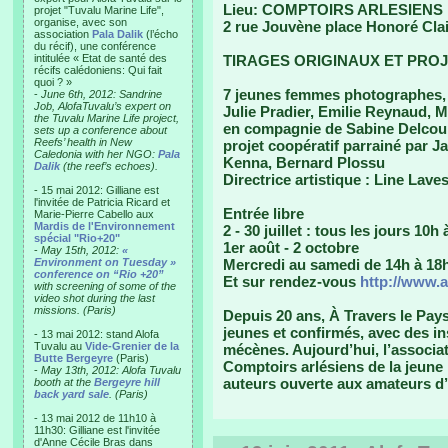
Lieu: COMPTOIRS ARLESIENS
projet "Tuvalu Marine Life",
organise, avec son
2 rue Jouvène place Honoré Clai
association
Pala Dalik
(l’écho
du récif), une conférence
intitulée « Etat de santé des
TIRAGES ORIGINAUX ET PROJ
récifs calédoniens: Qui fait
quoi ? »
7 jeunes femmes photographes, 
-
June 6th, 2012: Sandrine
Job, AlofaTuvalu’s expert on
Julie Pradier, Emilie Reynaud, M
the Tuvalu Marine Life project,
en compagnie de Sabine Delcou
sets up a conference about
Reefs’ health in New
projet coopératif parrainé par 
Caledonia with her NGO:
Pala
Kenna, Bernard Plossu
Dalik
(the reef’s echoes).
Directrice artistique : Line Lave
- 15 mai 2012: Gilliane est
l'invitée de Patricia Ricard et
Entrée libre
Marie-Pierre Cabello aux
Mardis de l'Environnement
2 - 30 juillet : tous les jours 10h
spécial "Rio+20"
1er août - 2 octobre
-
May 15th, 2012:
«
Environment on Tuesday »
Mercredi au samedi de 14h à 18
conference on “Rio +20”
Et sur rendez-vous
http://www.
with screening of some of the
video shot during the last
missions. (Paris)
Depuis 20 ans, À Travers le Pay
jeunes et confirmés, avec des in
- 13 mai 2012: stand Alofa
Tuvalu au
Vide-Grenier de la
mécènes. Aujourd’hui, l’associat
Butte Bergeyre
(Paris)
Comptoirs arlésiens de la jeune
-
May 13th, 2012: Alofa Tuvalu
auteurs ouverte aux amateurs d
booth at the
Bergeyre hill
back yard sale
. (Paris)
- 13 mai 2012 de 11h10 à
11h30: Gilliane est l'invitée
d'Anne Cécile Bras dans