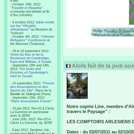
d'Yeu.
- October 19th, 2012:
"
Trouble in Paradise
"
screening and debate at Ile
d'Yeu (Vendée)
- 4 octobre 2012:
table-ronde
sur les "réfugiés
climatiques"
au Muséum de
Toulouse
-
October 4th, 2012:
“Climate
Refugees” Conference
at
the Museum (Toulouse)
- 18 et 19 septembre 2012:
Visite du Duc et de la
Duchesse de Cambridge,
Kate and William, à Tuvalu
Alofa fait de la pub au
-
September 18th and 19th,
2012:
The Duke and
Dutches of Cambridge's
visit to Tuvalu
- 15 septembre 2012:
"Forum
des Associations et des
Sports du 19e"
, Place de la
Bataille de Stalingrad (Paris)
-
September 15th, 2012:
"Paris Association Forum"
Notre copine Line, membre d'Alo
- 20 juin 2012: Rio+20 à Clichy
travers le Paysage” :
La Garenne en partenariat
avec la SERE
-
June 20th, 2012: Rio+20 in
LES COMPTOIRS ARLESIENS 
Clichy La Garenne, by SERE
- 6 juin 2012: Sandrine Job,
Dates : du 02/07/2011 au 02/10/2
expert pour Alofa Tuvalu sur le