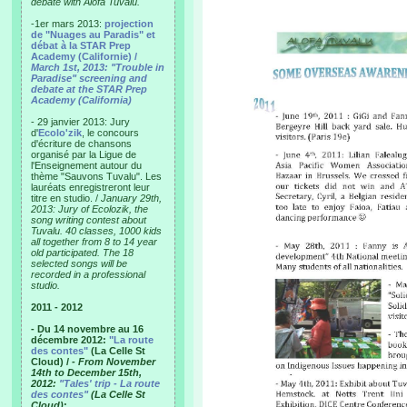
debate with Alofa Tuvalu.
-1er mars 2013:
projection
de "Nuages au Paradis" et
débat à la STAR Prep
Academy (Californie) /
March 1st, 2013: "Trouble in
Paradise" screening and
debate at the STAR Prep
Academy (California)
- 29 janvier 2013: Jury
d'
Ecolo'zik
, le concours
d'écriture de chansons
organisé par la Ligue de
l'Enseignement autour du
thème "Sauvons Tuvalu". Les
lauréats enregistreront leur
titre en studio. /
January 29th,
2013: Jury of Ecolozik, the
song writing contest about
Tuvalu. 40 classes, 1000 kids
all together from 8 to 14 year
old participated. The 18
selected songs will be
recorded in a professional
studio.
2011 - 2012
- Du 14 novembre au 16
décembre 2012:
"La route
des contes"
(La Celle St
Cloud) /
- From November
14th to December 15th,
2012:
"Tales' trip - La route
des contes"
(La Celle St
Cloud)
: