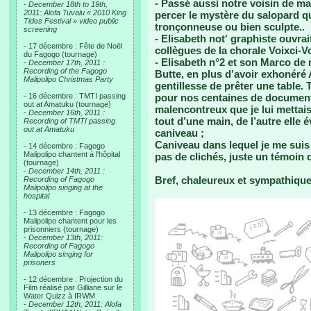
- Passé aussi notre voisin de ma
-
December 18th to 19th,
2011: Alofa Tuvalu « 2010 King
percer le mystère du salopard q
Tides Festival » video public
tronçonneuse ou bien sculpte..
screening
- Elisabeth not' graphiste ouvra
- 17 décembre : Fête de Noël
collègues de la chorale Voixci-Vo
du Fagogo (tournage)
- Elisabeth n°2 et son Marco de 
-
December 17th, 2011 :
Recording of the Fagogo
Butte, en plus d’avoir exhonéré 
Malipolipo Christmas Party
gentillesse de prêter une table. T
- 16 décembre : TMTI passing
pour nos centaines de documen
out at Amatuku (tournage)
malencontreux que je lui mettais 
-
December 16th, 2011 :
tout d’une main, de l’autre elle 
Recording of TMTI passing
out at Amatuku
caniveau ;
Caniveau dans lequel je me suis 
- 14 décembre : Fagogo
Malipolipo chantent à l'hôpital
pas de clichés, juste un témoin q
(tournage)
-
December 14th, 2011 :
Bref, chaleureux et sympathique, 
Recording of Fagogo
Malipolipo singing at the
hospital
- 13 décembre : Fagogo
Malipolipo chantent pour les
prisonniers (tournage)
-
December 13th, 2011:
Recording of Fagogo
Malipolipo singing for
prisoners
- 12 décembre : Projection du
Film réalisé par Gilliane sur le
Water Quizz à IRWM
-
December 12th, 2011: Alofa