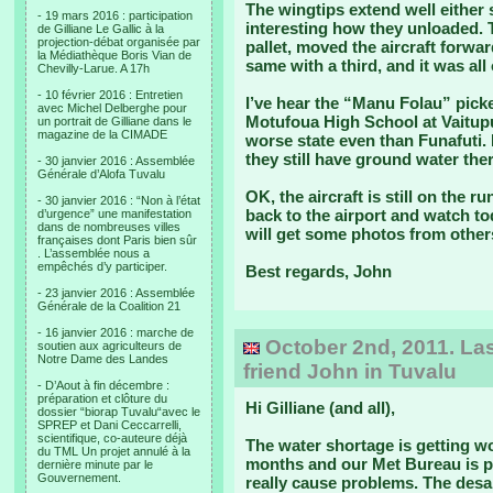
The wingtips extend well either 
- 19 mars 2016 : participation
interesting how they unloaded. 
de Gilliane Le Gallic à la
projection-débat organisée par
pallet, moved the aircraft forwa
la Médiathèque Boris Vian de
same with a third, and it was all
Chevilly-Larue. A 17h
- 10 février 2016 : Entretien
I’ve hear the “Manu Folau” picke
avec Michel Delberghe pour
Motufoua High School at Vaitupu
un portrait de Gilliane dans le
magazine de la CIMADE
worse state even than Funafuti. 
they still have ground water the
- 30 janvier 2016 : Assemblée
Générale d’Alofa Tuvalu
OK, the aircraft is still on the r
- 30 janvier 2016 : “Non à l’état
back to the airport and watch tod
d’urgence” une manifestation
dans de nombreuses villes
will get some photos from others
françaises dont Paris bien sûr
. L’assemblée nous a
empêchés d’y participer.
Best regards, John
- 23 janvier 2016 : Assemblée
Générale de la Coalition 21
- 16 janvier 2016 : marche de
October 2nd, 2011. Las
soutien aux agriculteurs de
Notre Dame des Landes
friend John in Tuvalu
- D’Aout à fin décembre :
préparation et clôture du
Hi Gilliane (and all),
dossier “biorap Tuvalu“avec le
SPREP et Dani Ceccarrelli,
scientifique, co-auteure déjà
The water shortage is getting wor
du TML Un projet annulé à la
months and our Met Bureau is pr
dernière minute par le
Gouvernement.
really cause problems. The desal