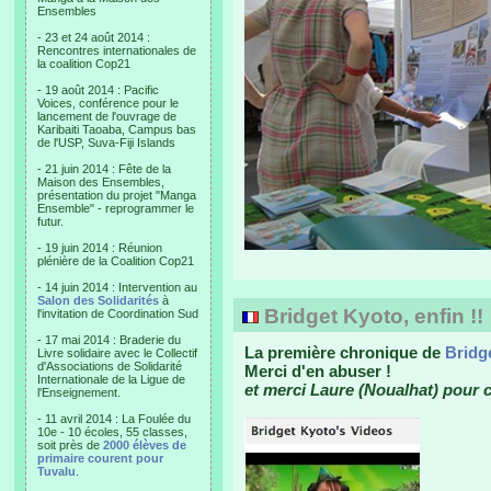
Ensembles
- 23 et 24 août 2014 :
Rencontres internationales de
la coalition Cop21
- 19 août 2014 : Pacific
Voices, conférence pour le
lancement de l'ouvrage de
Karibaiti Taoaba, Campus bas
de l'USP, Suva-Fiji Islands
- 21 juin 2014 : Fête de la
Maison des Ensembles,
présentation du projet "Manga
Ensemble" - reprogrammer le
futur.
- 19 juin 2014 : Réunion
plénière de la Coalition Cop21
- 14 juin 2014 : Intervention au
Salon des Solidarités
à
Bridget Kyoto, enfin !!
l'invitation de Coordination Sud
- 17 mai 2014 : Braderie du
La première chronique de
Bridg
Livre solidaire avec le Collectif
d'Associations de Solidarité
Merci d'en abuser !
Internationale de la Ligue de
et merci Laure (Noualhat) pour ce
l'Enseignement.
- 11 avril 2014 : La Foulée du
10e - 10 écoles, 55 classes,
soit près de
2000 élèves de
primaire courent pour
Tuvalu
.