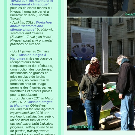
Tuvalu sur "les marins et le
changement climatique"
pour les étudiants marins du
Nivaga II organisé par et à
l'initiative de Kaio (Funafuti -
Tuvalu).
-
April 4th, 2012 :
Workshop
about "seafarers and
climate change"
by Kaio with
seafarers and trainees
(Funafuti – Tuvalu, on board
Nivaga) about environmental
practices on vessels.
- Du 17 janvier au 24 mars
2012:
Mission biogaz à
Nanumea
(mise en place de
récupérateurs d'eau,
remplacement des réchauds,
construction des porcheries,
distributions de graines et
mise en place de jardins
potagers, nouveau train de
formation pour un usage
pérenne des 4 unités par les
volontaires et ateliers publics
pour la population)
-
From January 13th to March
24th, 2012 :
Mission biogas
in Nanumea
Objectives :
insuring that the four digesters
implemented late 2010 are
working to satisfaction, setting
up one water tank at each
owners' place, build individual
piggeries, setting up the basis
for garden, training owners
and workers as well as raising