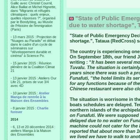
Gallic avec Christel Cournil,
Alice Baillat et Michel Hignette,
dans "Migrants et réfugiés
climatiques : quels enjeux,
"State of Public Emerg
quelles réponses ?", organisé
par le Bondyblog, au Musée
due to water shortage", 
de l'Histoire de l'immigration
(Paris)
"
State of Public Emergency Decl
- 13 mars 2015 : Projection de
shortage.
", Tataua (RedCross) s
"Nuages au Paradis" et débat
dans le cadre d'un cycle de
séminaires sur
The country is experiencing one 
"développement durable et
cinéma" à Science Po.
On September 18th, our friend J
writing : “
It has been several mo
- 15 janvier 2015 : Réunion
Tuvalu. The situation is certainl
plénière de la Coalition Climat
21
years since there was such a pro
Funafuti, “the hotel limits its s
- 13 janvier 2015 : Ateliers Our
Life 21, prises de vue 3/4
for any functions because of th
avec 4D
Chinese restaurant were also cl
- 10 janvier 2015 :
Atelier
Manga de rentrée à la
The situation is worrisome in the
Maison des Ensembles
boats schedules are delayed. Te
- 8 janvier 2015 :
Charlie
northern islands of the archipel
forever
on Funafuti. We were supposed 
2014
delayed due to no water on Funaf
machine could not cater for the 
- 6, 13 et 20 décembre 2014 :
reported that about more than 1
ateliers Manga à la Maison
des Ensembles
we lived we have to walk to an