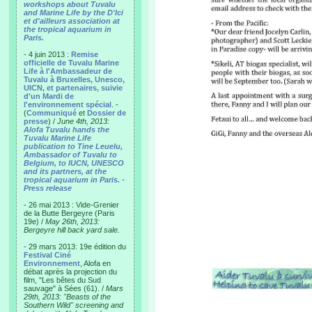
workshops about Tuvalu
and Marine Life by the D'Ici
et d'ailleurs association at
the tropical aquarium in
Paris.
- 4 juin 2013 :
Remise
officielle de Tuvalu Marine
Life à l'Ambassadeur de
Tuvalu à Bruxelles, Unesco,
UICN, et partenaires, suivie
d'un Mardi de
l'environnement spécial
. -
(
Communiqué
et
Dossier de
presse
) /
June 4th, 2013:
Alofa Tuvalu hands the
Tuvalu Marine Life
publication to Tine Leuelu,
Ambassador of Tuvalu to
Belgium, to IUCN, UNESCO
and its partners, at the
tropical aquarium in Paris.
-
Press release
- 26 mai 2013 : Vide-Grenier
de la Butte Bergeyre (Paris
19e) /
May 26th, 2013:
Bergeyre hill back yard sale.
- 29 mars 2013: 19e édition du
Festival Ciné
Environnement
, Alofa en
débat après la projection du
film, "Les bêtes du Sud
sauvage" à Sées (61). /
Mars
29th, 2013: "Beasts of the
Southern Wild" screening and