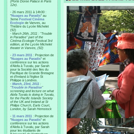
(Porte Doree Palace in Paris
12e).
- 26 mars 2011 à 14h30 :
"
Nuages au Paradis
" au
3eme
Festival Cinéma
Ecologie
de Vanves, au
Théâtre du Lycée Michelet
(92)
-
March 26th, 2011 : "Trouble
in Paradise" part of the
Cinéma Ecologie Festival 3rd
edition, at the Lycée Michelet
theater in Vanves, (92)
-
23 mars 2011
: Projection de
"
Nuages au Paradis
" et
conférence sur les actions
d'Alofa à Tuvalu, par Sarah
pour la Société des Iles du
Pacifique de Grande Bretagne
et d'Ireland à l'église St
Philippe à Londres.
-
March, 23rd, 2011
:
"
Trouble in Paradise
"
screening and lecture on what
Alofa Tuvalu is doing in Tuvalu,
for the Pacific Islands Society
of the UK and Ireland at St
Philips Church, Earls Court,
London, by Sarah Hemstock
-
11 mars 2011
: Projection de
"
Nuages au Paradis
" et
conférence sur les actions
d'Alofa à Tuvalu, par Sarah
pour les étudiants de