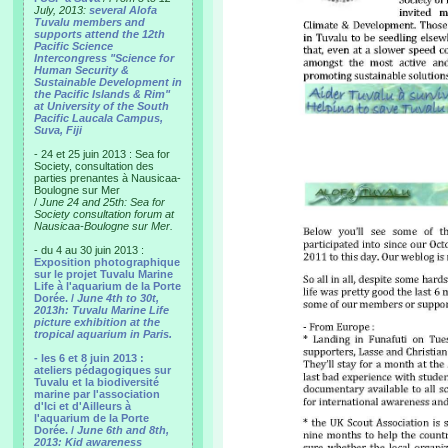
July, 2013:
several Alofa
Tuvalu members and
supports attend the 12th
Pacific Science
Intercongress "Science for
Human Security &
Sustainable Development in
the Pacific Islands & Rim"
at University of the South
Pacific Laucala Campus,
Suva, Fiji
- 24 et 25 juin 2013 : Sea for
Society, consultation des
parties prenantes à Nausicaa-
Boulogne sur Mer
/
June 24 and 25th: Sea for
Society consultation forum at
Nausicaa-Boulogne sur Mer.
- du 4 au 30 juin 2013 :
Exposition photographique
sur le projet Tuvalu Marine
Life à l'aquarium de la Porte
Dorée. /
June 4th to 30t,
2013h: Tuvalu Marine Life
picture exhibition at the
tropical aquarium in Paris.
- les 6 et 8 juin 2013 :
ateliers pédagogiques sur
Tuvalu et la biodiversité
marine par l'association
d'Ici et d'Ailleurs à
l'aquarium de la Porte
Dorée. /
June 6th and 8th,
2013: Kid awareness