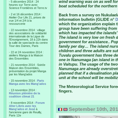
wind warning was on as well for
- 5 décembre 2014 : 24
heures sur Terre avec
boat scheduled for the northern 
Science Frontières et Terre.tv
- 2 et 16 décembre 2014 :
Back from a survey on Nukulael
Atelier Our Life 21, prises de
information bulletin (GLIDE n°
D
vue 1/4 et 2/4 à la
which the organization explain 
ressourcerie
group have been suffering from l
- 22 novembre 2014 : village
which has impacted the islands
des associations de solidarité
internationale de la Ligue de
The island is very low on fresh 
l'Enseignement, 18 à 22h dans
government for assistance.. Popu
la salle de spectacle du centre
family per day… The island nurs
Tour des Dames, Paris
children and three adults are s
- 22 et 24 novembre 2014 :
Tuvalu government has three desa
ateliers Manga à la Maison
des Ensembles
one in Nanumaga (an island in t
in Vaitupu. The usage of the two
- 21 novembre 2014 : Soirée
Maison des Ensembles,
Nanumaga are already overstretch
présentation du projet Manga
planned that if a desalination pl
par les Mang'ados
unit at the school will be mobili
- 15 novembre 2014 :
Paris
Manga avec les Mang'ados
The Meteorological Service fore
- 13 novembre 2014 :
fingers.
Réunion plénière de la
coalition climat 21
- 8 novembre 2014 :
Forum
Alter Libris avec les
September 10th, 201
Mang'ados et José
à
l'ancienne gare de Reuilly,
Paris 12e