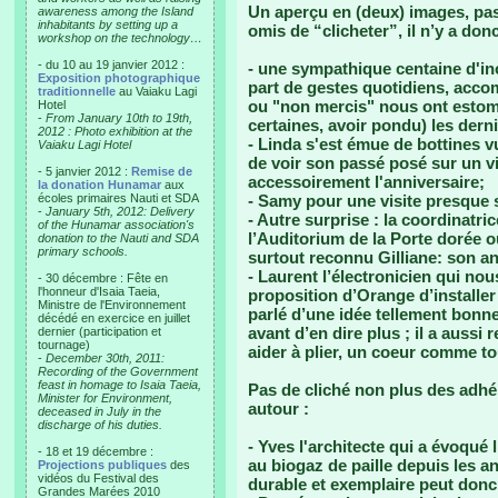
Un aperçu en (deux) images, pas
awareness among the Island
inhabitants by setting up a
omis de “clicheter”, il n’y a don
workshop on the technology…
- du 10 au 19 janvier 2012 :
- une sympathique centaine d'inc
Exposition photographique
part de gestes quotidiens, acco
traditionnelle
au Vaiaku Lagi
ou "non mercis" nous ont estoma
Hotel
-
From January 10th to 19th,
certaines, avoir pondu) les derni
2012 : Photo exhibition at the
- Linda s'est émue de bottines v
Vaiaku Lagi Hotel
de voir son passé posé sur un vi
- 5 janvier 2012 :
Remise de
accessoirement l'anniversaire;
la donation Hunamar
aux
écoles primaires Nauti et SDA
- Samy pour une visite presque
-
January 5th, 2012: Delivery
- Autre surprise : la coordinatri
of the Hunamar association's
l’Auditorium de la Porte dorée où
donation to the Nauti and SDA
primary schools.
surtout reconnu Gilliane: son an
- Laurent l’électronicien qui nou
- 30 décembre : Fête en
l'honneur d'Isaia Taeia,
proposition d’Orange d’installer
Ministre de l'Environnement
parlé d’une idée tellement bonne
décédé en exercice en juillet
avant d’en dire plus ; il a auss
dernier (participation et
tournage)
aider à plier, un coeur comme to
-
December 30th, 2011:
Recording of the Government
feast in homage to Isaia Taeia,
Pas de cliché non plus des adhér
Minister for Environment,
autour :
deceased in July in the
discharge of his duties.
- Yves l'architecte qui a évoqué 
- 18 et 19 décembre :
au biogaz de paille depuis les a
Projections publiques
des
vidéos du Festival des
durable et exemplaire peut donc a
Grandes Marées 2010