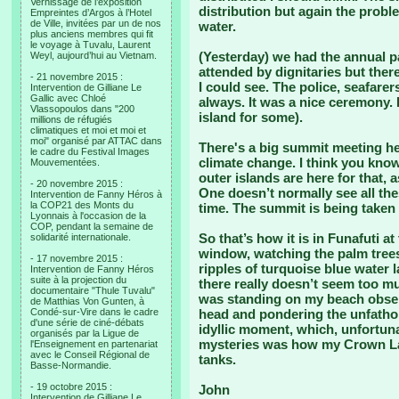
Vernissage de l’exposition
distribution but again the probl
Empreintes d’Argos à l’Hotel
de Ville, invitées par un de nos
water.
plus anciens membres qui fit
le voyage à Tuvalu, Laurent
(Yesterday) we had the annual pa
Weyl, aujourd’hui au Vietnam.
attended by dignitaries but there
- 21 novembre 2015 :
I could see. The police, seafare
Intervention de Gilliane Le
Gallic avec Chloé
always. It was a nice ceremony. 
Vlassopoulos dans "200
island for some).
millions de réfugiés
climatiques et moi et moi et
moi" organisé par ATTAC dans
There's a big summit meeting h
le cadre du Festival Images
climate change. I think you know
Mouvementées.
outer islands are here for that, 
- 20 novembre 2015 :
One doesn’t normally see all th
Intervention de Fanny Héros à
la COP21 des Monts du
time. The summit is being taken 
Lyonnais à l'occasion de la
COP, pendant la semaine de
So that’s how it is in Funafuti 
solidarité internationale.
window, watching the palm trees
- 17 novembre 2015 :
ripples of turquoise blue water 
Intervention de Fanny Héros
suite à la projection du
there really doesn’t seem too m
documentaire "Thule Tuvalu"
was standing on my beach observ
de Matthias Von Gunten, à
Condé-sur-Vire dans le cadre
head and pondering the unfathom
d'une série de ciné-débats
idyllic moment, which, unfortuna
organisés par la Ligue de
mysteries was how my Crown Lag
l'Enseignement en partenariat
avec le Conseil Régional de
tanks.
Basse-Normandie.
- 19 octobre 2015 :
John
Intervention de Gilliane Le