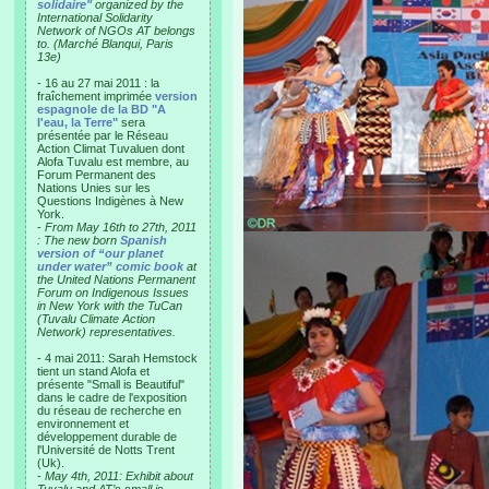
solidaire"
organized by the
International Solidarity
Network of NGOs AT belongs
to. (Marché Blanqui, Paris
13e)
- 16 au 27 mai 2011 : la
fraîchement imprimée
version
espagnole de la BD "A
l'eau, la Terre"
sera
présentée par le Réseau
Action Climat Tuvaluen dont
Alofa Tuvalu est membre, au
Forum Permanent des
Nations Unies sur les
Questions Indigènes à New
York.
-
From May 16th to 27th, 2011
: The new born
Spanish
version of “our planet
under water” comic book
at
the United Nations Permanent
Forum on Indigenous Issues
in New York with the TuCan
(Tuvalu Climate Action
Network) representatives.
- 4 mai 2011: Sarah Hemstock
tient un stand Alofa et
présente "Small is Beautiful"
dans le cadre de l'exposition
du réseau de recherche en
environnement et
développement durable de
l'Université de Notts Trent
(Uk).
-
May 4th, 2011: Exhibit about