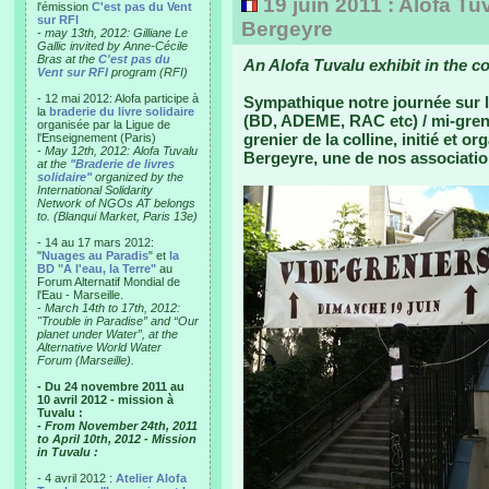
19 juin 2011 : Alofa Tu
l'émission
C'est pas du Vent
sur RFI
Bergeyre
-
may 13th, 2012: Gilliane Le
Gallic invited by Anne-Cécile
Bras at the
C'est pas du
An Alofa Tuvalu exhibit in the co
Vent sur RFI
program (RFI)
- 12 mai 2012: Alofa participe à
Sympathique notre journée sur l
la
braderie du livre solidaire
(BD, ADEME, RAC etc) / mi-grenie
organisée par la Ligue de
grenier de la colline, initié et o
l'Enseignement (Paris)
-
May 12th, 2012: Alofa Tuvalu
Bergeyre, une de nos associatio
at the
"Braderie de livres
solidaire"
organized by the
International Solidarity
Network of NGOs AT belongs
to. (Blanqui Market, Paris 13e)
- 14 au 17 mars 2012:
"
Nuages au Paradis
" et
la
BD "A l'eau, la Terre"
au
Forum Alternatif Mondial de
l'Eau - Marseille.
-
March 14th to 17th, 2012:
"Trouble in Paradise” and “Our
planet under Water”, at the
Alternative World Water
Forum (Marseille).
- Du 24 novembre 2011 au
10 avril 2012 - mission à
Tuvalu :
- From November 24th, 2011
to April 10th, 2012 - Mission
in Tuvalu :
- 4 avril 2012 :
Atelier Alofa