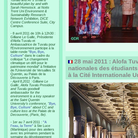
Tuvalu and AT’s small is
beautiful plan by and with
Sarah Hemstock. at Notts
Trent Uni Environment &
Sustainability Research
Network Exhibition, DICE
Centre Conference Suite, City
Campus.
- 8 avril 2011 de 10h à 12h30 :
Gilliane Le Gallic, Présidente
d'Alofa Tuvalu et
Ambassadrice de Tuvalu pour
l'Environnement participe à la
table-ronde "
Bye, Bye,
Culture
" dans le cadre du
colloque "Le changement
28 mai 2011 : Alofa Tu
climatique un défi pour le
patrimoine mondial" à l'initiative
nationales des étudiant
de l'Université de Versailles St
à la Cité Internationale U
Quentin, au Palais de la
Découverte à Paris.
-
April 8,2011 : Gilliane Le
Gallic, Alofa Tuvalu President
and Tuvalu goodwill
ambassador for the
environment is a key speaker
at the Saint Quentin
University’s conference, "
Bye,
Bye, Culture
" about CC and
culture loss at the Palais de la
Decouverte, (Paris, 8e).
- 1er au 7 avril 2011 :
"A
l'eau, la Terre"
à Ste Luce
(Martinique) pour des ateliers
avec les primaires pendant la
semaine du développement