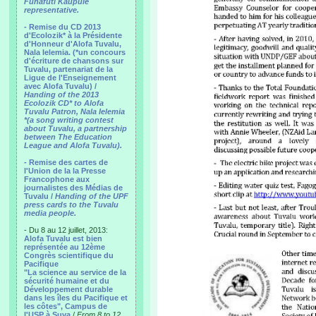
Funafuti Kaupule
representative.
- Remise du CD 2013
d'Ecolozik* à la Présidente
d'Honneur d'Alofa Tuvalu,
Nala Ielemia. (*un concours
d'écriture de chansons sur
Tuvalu, partenariat de la
Ligue de l'Enseignement
avec Alofa Tuvalu) /
Handing of the 2013
Ecolozik CD* to Alofa
Tuvalu Patron, Nala Ielemia
*(a song writing contest
about Tuvalu, a partnership
between The Education
League and Alofa Tuvalu).
- Remise des cartes de
l'Union de la la Presse
Francophone aux
journalistes des Médias de
Tuvalu /
Handing of the UPF
press cards to the Tuvalu
media people.
- Du 8 au 12 juillet, 2013:
Alofa Tuvalu est bien
représentée au 12ème
Congrès scientifique du
Pacifique
"La science au service de la
sécurité humaine et du
Développement durable
dans les îles du Pacifique et
les côtes", Campus de
l'USP à Suva
/
From 8 to 12