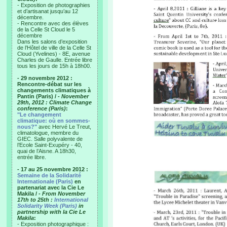
- Exposition de photographies
et d’artisanat jusqu’au 12
décembre.
- Rencontre avec des élèves
de la Celle St Cloud le 5
décembre
Dans les salons d’exposition
de l’Hôtel de ville de la Celle St
Cloud (Yvelines) - 8E, avenue
Charles de Gaulle. Entrée libre
tous les jours de 15h à 18h00.
- 29 novembre 2012 :
Rencontre-débat sur les
changements climatiques à
Pantin (Paris) /
- November
29th, 2012 : Climate Change
conference (Paris)
:
"Le changement
climatique: où en sommes-
nous?"
avec Hervé Le Treut,
climatologue, membre du
GIEC. Salle polyvalente de
l’Ecole Saint-Exupéry - 40,
quai de l’Aisne. A 18h30,
entrée libre.
- 17 au 25 novembre 2012 :
Semaine de la Solidarité
Internationale (Paris)
en
partenariat avec la Cie Le
Makila /
- From November
17th to 25th :
International
Solidarity Week (Paris)
in
partnership with la Cie Le
Makila
:
- Exposition photographique :