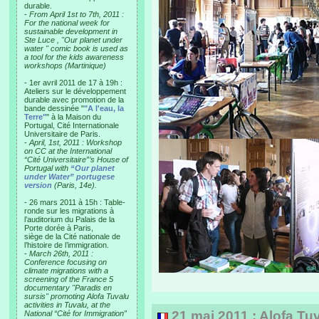
durable.
-
From April 1st to 7th, 2011 :
For the national week for
sustainable development in
Ste Luce , "Our planet under
water " comic book is used as
a tool for the kids awareness
workshops (Martinique)
- 1er avril 2011 de 17 à 19h :
Ateliers sur le développement
durable avec promotion de la
bande dessinée "
"A l'eau, la
Terre"
" à la Maison du
Portugal, Cité Internationale
Universitaire de Paris.
-
April, 1st, 2011 : Workshop
on CC at the International
“Cité Universitaire”’s House of
Portugal with
“Our planet
under Water” portugese
version
(Paris, 14e).
- 26 mars 2011 à 15h : Table-
ronde sur les migrations à
l’auditorium du Palais de la
Porte dorée à Paris,
siège de la Cité nationale de
l’histoire de l’immigration.
-
March 26th, 2011 :
Conference focusing on
climate migrations with a
screening of the France 5
documentary "Paradis en
sursis" promoting Alofa Tuvalu
activities in Tuvalu, at the
21 mai 2011 : Alofa Tuva
National “Cité for Immigration”