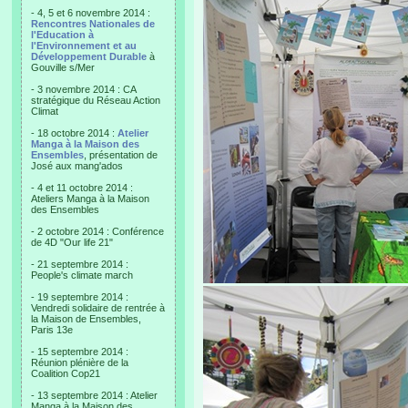
- 4, 5 et 6 novembre 2014 :
Rencontres Nationales de
l'Education à
l'Environnement et au
Développement Durable
à
Gouville s/Mer
- 3 novembre 2014 : CA
stratégique du Réseau Action
Climat
- 18 octobre 2014 :
Atelier
Manga à la Maison des
Ensembles
, présentation de
José aux mang'ados
- 4 et 11 octobre 2014 :
Ateliers Manga à la Maison
des Ensembles
- 2 octobre 2014 : Conférence
de 4D "Our life 21"
- 21 septembre 2014 :
People's climate march
- 19 septembre 2014 :
Vendredi solidaire de rentrée à
la Maison de Ensembles,
Paris 13e
- 15 septembre 2014 :
Réunion plénière de la
Coalition Cop21
- 13 septembre 2014 : Atelier
Manga à la Maison des