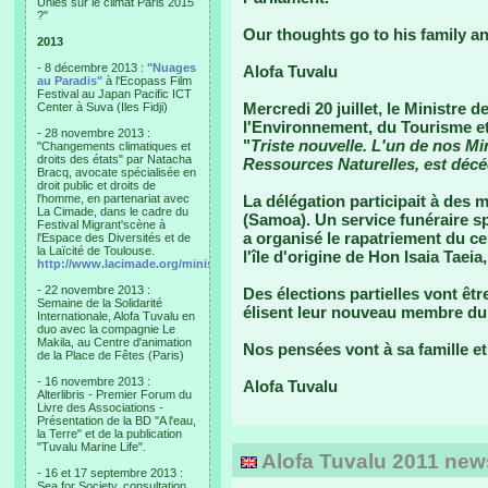
Unies sur le climat Paris 2015
?"
Our thoughts go to his family an
2013
- 8 décembre 2013 :
"Nuages
Alofa Tuvalu
au Paradis"
à l'Ecopass Film
Festival au Japan Pacific ICT
Mercredi 20 juillet, le Ministre
Center à Suva (Iles Fidji)
l'Environnement, du Tourisme et 
- 28 novembre 2013 :
"
Triste nouvelle. L'un de nos Min
"Changements climatiques et
droits des états" par Natacha
Ressources Naturelles, est décéd
Bracq, avocate spécialisée en
droit public et droits de
l'homme, en partenariat avec
La délégation participait à des 
La Cimade, dans le cadre du
(Samoa). Un service funéraire sp
Festival Migrant'scène à
a organisé le rapatriement du cer
l'Espace des Diversités et de
la Laïcité de Toulouse.
l'île d'origine de Hon Isaia Taeia,
http://www.lacimade.org/minisites/migrantscene
- 22 novembre 2013 :
Des élections partielles vont êt
Semaine de la Solidarité
élisent leur nouveau membre du
Internationale, Alofa Tuvalu en
duo avec la compagnie Le
Makila, au Centre d'animation
Nos pensées vont à sa famille et
de la Place de Fêtes (Paris)
- 16 novembre 2013 :
Alofa Tuvalu
Alterlibris - Premier Forum du
Livre des Associations -
Présentation de la BD "A l'eau,
la Terre" et de la publication
"Tuvalu Marine Life".
Alofa Tuvalu 2011 newsl
- 16 et 17 septembre 2013 :
Sea for Society, consultation