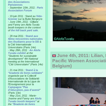
des Associations
Parisiennes
-
September 10th, 2011 :
Paris
Association Forum
- 19 juin 2011 : Stand au
Vide-
Grenier
sur la Butte Bergeyre
-
June 19th, 2011 : Gilliane
and Fanny are Alofa Tuvalu
booth keepers in the context
of
the hill back yard sale
.
- 28 mai 2011 :
Stand aux
4ème rencontres nationales
des étudiants pour le DD
à
la Cité Internationale
Universitaire (Paris 14e)
-
May 28th, 2011 :
An Alofa
Tuvalu exhibit
at the
June 4th, 2011: Lilian, 
“Students for sustainable
development” 4th National
Pacific Women Associati
meeting at the International
“Cité Universitaire” (Paris 14e)
Belgium)
- 21 mai 2011 :
Stand à la
"braderie de livres solidaire"
organisée par le Collectif
d'Associations de Solidarité
Internationale de la Ligue de
l'Enseignement pour la
Campagne "Pas
d'éducation, pas d'avenir
"
(Paris 13e)
-
May 21st, 2011 : Marie-
Jeanne and Fanny are
Alofa
Tuvalu booth keepers"
at
the
"Braderie de livres