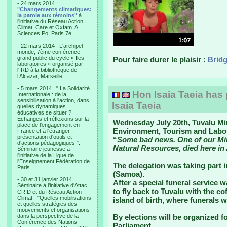
- 24 mars 2014 :
"Changements climatiques:
la parole aux témoins"
à
l'initiative du Réseau Action
Climat, Care et Oxfam. A
Sciences Po, Paris 7è
- 22 mars 2014 : L'archipel
monde, 7ème conférence
grand public du cycle « Iles
Pour faire durer le plaisir :
Bridg
laboratoires » organisé par
l'IRD à la bibliothèque de
l’Alcazar, Marseille
- 5 mars 2014 : " La Solidarité
Hon Isaia Taeia has
Internationale : de la
sensibilisation à l'action, dans
Isaia Taeia
quelles dynamiques
éducatives se situer ?
Echanges et réflexions sur la
Wednesday July 20th, Tuvalu Min
place de l'engagement en
Environment, Tourism and Labour
France et à l'étranger ;
présentation d'outils et
“
Some bad news. One of our Minis
d'actions pédagogiques ".
Natural Resources, died here in
Séminaire jeunesse à
l'initiative de la Ligue de
l'Enseignement Fédération de
The delegation was taking part i
Paris
(Samoa).
- 30 et 31 janvier 2014 :
After a special funeral service 
Séminaire à l'initiative d'Attac,
to fly back to Tuvalu with the co
CRID et du Réseau Action
Climat - "Quelles mobilisations
island of birth, where funerals w
et quelles stratégies des
mouvements et organisations
dans la perspective de la
By elections will be organized f
Conférence des Nations-
Parliament.