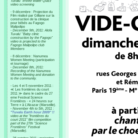
Tuvalu "IRWM Water Quizz"
video screening
- 9 décembre : Projection du
Film réalisé par Gilliane sur la
construction de la clinique
pour bébés au Fagogo
Malipolipo
-
December 9th, 2011: Alofa
Tuvalu' "Baby clinic
construction by the Fagogo"
video is projected to the
Fagogo Malipolipo club
Members
- 8 décembre : Nanumea
Women Meeting (participation
et tournage)
-
December 8th, 2011:
Recording of the Nanumea
Women Meeting and donation
to the community.
- Les 4 et 5 novembre 2011 :
≪ Les frontières du court
2011 ≫ dans le cadre du 27
eme Festival Science
Frontières - « 24 heures sur
Terre » à L’Alcazar (Marseille).
-
November 4th to 5th, 2011 :
"Tuvalu Earth hour 2009" !!
video at the "frontières du
court 2011" film competition
part of the 27th "Science
Frontières" Festival
(Marseille).