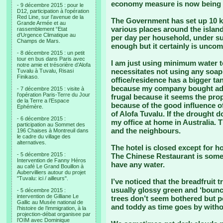
economy measure is now being 
- 9 décembre 2015 : pour le
D12, participation à l’opération
Red Line, sur l’avenue de la
The Government has set up 10 kil
Grande Armée et au
various places around the island
rassemblement “Etat
d’Urgence Climatique au
per day per household, under su
Champs de Mars.
enough but it certainly is uncom
- 8 décembre 2015 : un petit
tour en bus dans Paris avec
I am just using minimum water t
notre amie et trésorière d’Alofa
necessitates not using any soap
Tuvalu à Tuvalu, Risasi
Finikaso.
office/residence has a bigger t
because my company bought addit
- 7 décembre 2015 : visite à
l’opération Paris-Terre du Jour
frugal because it seems the pro
de la Terre a l’Espace
because of the good influence o
Ephémère.
of Alofa Tuvalu. If the drought d
- 6 décembre 2015 :
my office at home in Australia. T
participation au Sommet des
and the neighbours.
196 Chaises à Montreuil dans
le cadre du village des
alternatives.
The hotel is closed except for h
- 5 décembre 2015 :
The Chinese Restaurant is some
Intervention de Fanny Héros
have any water.
au café Le Grand Bouillon à
Aubervilliers autour du projet
"Tuvalu: ici / ailleurs".
I’ve noticed that the breadfruit t
usually glossy green and ‘boun
- 5 décembre 2015 :
intervention de Gilliane Le
trees don’t seem bothered but p
Gallic au Musée national de
and toddy as time goes by witho
l’histoire de l’immigration, à la
projection-débat organisee par
l’OIM avec Dominique