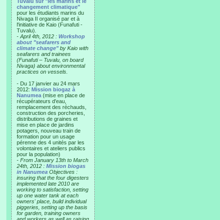
Tuvalu sur "les marins et le
changement climatique"
pour les étudiants marins du
Nivaga II organisé par et à
l'initiative de Kaio (Funafuti -
Tuvalu).
-
April 4th, 2012 :
Workshop
about "seafarers and
climate change"
by Kaio with
seafarers and trainees
(Funafuti – Tuvalu, on board
Nivaga) about environmental
practices on vessels.
- Du 17 janvier au 24 mars
2012:
Mission biogaz à
Nanumea
(mise en place de
récupérateurs d'eau,
remplacement des réchauds,
construction des porcheries,
distributions de graines et
mise en place de jardins
potagers, nouveau train de
formation pour un usage
pérenne des 4 unités par les
volontaires et ateliers publics
pour la population)
-
From January 13th to March
24th, 2012 :
Mission biogas
in Nanumea
Objectives :
insuring that the four digesters
implemented late 2010 are
working to satisfaction, setting
up one water tank at each
owners' place, build individual
piggeries, setting up the basis
for garden, training owners
and workers as well as raising