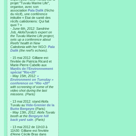
projet "Tuvalu Marine Life",
organise, avec son
association
Pala Dalik
(l’écho
du récif), une conférence
intitulée « Etat de santé des
récifs calédoniens: Qui fait
quoi ? »
-
June 6th, 2012: Sandrine
Job, AlofaTuvalu’s expert on
the Tuvalu Marine Life project,
sets up a conference about
Reefs’ health in New
Caledonia with her NGO:
Pala
Dalik
(the reef’s echoes).
- 15 mai 2012: Gilliane est
l'invitée de Patricia Ricard et
Marie-Pierre Cabello aux
Mardis de l'Environnement
spécial "Rio+20"
-
May 15th, 2012:
«
Environment on Tuesday »
conference on “Rio +20”
with screening of some of the
video shot during the last
missions. (Paris)
- 13 mai 2012: stand Alofa
Tuvalu au
Vide-Grenier de la
Butte Bergeyre
(Paris)
-
May 13th, 2012: Alofa Tuvalu
booth at the
Bergeyre hill
back yard sale
. (Paris)
- 13 mai 2012 de 11h10 à
11h30: Gilliane est l'invitée
d'Anne Cécile Bras dans