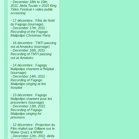
-
December 18th to 19th,
2011: Alofa Tuvalu « 2010 King
Tides Festival » video public
screening
- 17 décembre : Fête de Noël
du Fagogo (tournage)
-
December 17th, 2011 :
Recording of the Fagogo
Malipolipo Christmas Party
- 16 décembre : TMTI passing
out at Amatuku (tournage)
-
December 16th, 2011 :
Recording of TMTI passing
out at Amatuku
- 14 décembre : Fagogo
Malipolipo chantent à l'hôpital
(tournage)
-
December 14th, 2011 :
Recording of Fagogo
Malipolipo singing at the
hospital
- 13 décembre : Fagogo
Malipolipo chantent pour les
prisonniers (tournage)
-
December 13th, 2011:
Recording of Fagogo
Malipolipo singing for
prisoners
- 12 décembre : Projection du
Film réalisé par Gilliane sur le
Water Quizz à IRWM
-
December 12th, 2011: Alofa