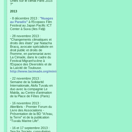
Unies sur le climat Paris 2015
?"
2013
- 8 décembre 2013 :
"Nuages
au Paradis"
à l'Ecopass Film
Festival au Japan Pacific ICT
Center à Suva (Iles Fidji)
- 28 novembre 2013 :
"Changements climatiques et
droits des états" par Natacha
Bracq, avocate spécialisée en
droit public et droits de
l'homme, en partenariat avec
La Cimade, dans le cadre du
Festival Migrant'scène à
l'Espace des Diversités et de
la Laïcité de Toulouse.
http://www.lacimade.org/minisites/migrantscene
- 22 novembre 2013 :
Semaine de la Solidarité
Internationale, Alofa Tuvalu en
duo avec la compagnie Le
Makila, au Centre d'animation
de la Place de Fêtes (Paris)
- 16 novembre 2013 :
Alterlibris - Premier Forum du
Livre des Associations -
Présentation de la BD "A l'eau,
la Terre" et de la publication
"Tuvalu Marine Life".
- 16 et 17 septembre 2013 :
Sea for Society, consultation