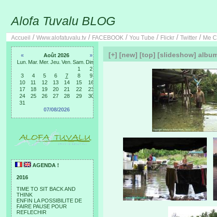
Alofa Tuvalu BLOG
/
/
/
/
/
/
Accueil
Www.alofatuvalu.tv
FACEBOOK
You Tube
Flickr
Twitter
Me C
[+]
[new]
[top]
[slideshow]
albu
«
Août 2026
»
Lun.
Mar.
Mer.
Jeu.
Ven.
Sam.
Dim.
1
2
3
4
5
6
7
8
9
10
11
12
13
14
15
16
17
18
19
20
21
22
23
24
25
26
27
28
29
30
31
07/08/2026
AGENDA !
2016
TIME TO SIT BACK AND
THINK
ENFIN LA POSSIBILITE DE
FAIRE PAUSE POUR
REFLECHIR