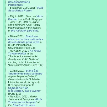
des Associations
Parisiennes
-
September 10th, 2011 :
Paris
Association Forum
- 19 juin 2011 : Stand au
Vide-
Grenier
sur la Butte Bergeyre
-
June 19th, 2011 : Gilliane
and Fanny are Alofa Tuvalu
booth keepers in the context
of
the hill back yard sale
.
- 28 mai 2011 :
Stand aux
4ème rencontres nationales
des étudiants pour le DD
à
la Cité Internationale
Universitaire (Paris 14e)
-
May 28th, 2011 :
An Alofa
Tuvalu exhibit
at the
“Students for sustainable
development” 4th National
meeting at the International
“Cité Universitaire” (Paris 14e)
- 21 mai 2011 :
Stand à la
"braderie de livres solidaire"
organisée par le Collectif
d'Associations de Solidarité
Internationale de la Ligue de
l'Enseignement pour la
Campagne "Pas
d'éducation, pas d'avenir
"
(Paris 13e)
-
May 21st, 2011 : Marie-
Jeanne and Fanny are
Alofa
Tuvalu booth keepers"
at
the
"Braderie de livres