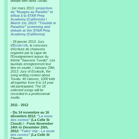
debate with Alofa Tuvalu.
-1er mars 2013:
projection
de "Nuages au Paradis" et
débat à la STAR Prep
Academy (Californie) /
March 1st, 2013: "Trouble in
Paradise" screening and
debate at the STAR Prep
Academy (California)
- 29 janvier 2013: Jury
d'
Ecolo'zik
, le concours
d'écriture de chansons
organisé par la Ligue de
l'Enseignement autour du
thème "Sauvons Tuvalu". Les
lauréats enregistreront leur
titre en studio. /
January 29th,
2013: Jury of Ecolozik, the
song writing contest about
Tuvalu. 40 classes, 1000 kids
all together from 8 to 14 year
old participated. The 18
selected songs will be
recorded in a professional
studio.
2011 - 2012
- Du 14 novembre au 16
décembre 2012:
"La route
des contes"
(La Celle St
Cloud) /
- From November
14th to December 15th,
2012:
"Tales' trip - La route
des contes"
(La Celle St
Cloud)
: