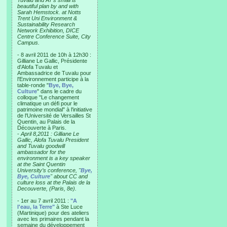
Tuvalu and AT’s small is
beautiful plan by and with
Sarah Hemstock. at Notts
Trent Uni Environment &
Sustainability Research
Network Exhibition, DICE
Centre Conference Suite, City
Campus.
- 8 avril 2011 de 10h à 12h30 :
Gilliane Le Gallic, Présidente
d'Alofa Tuvalu et
Ambassadrice de Tuvalu pour
l'Environnement participe à la
table-ronde "
Bye, Bye,
Culture
" dans le cadre du
colloque "Le changement
climatique un défi pour le
patrimoine mondial" à l'initiative
de l'Université de Versailles St
Quentin, au Palais de la
Découverte à Paris.
-
April 8,2011 : Gilliane Le
Gallic, Alofa Tuvalu President
and Tuvalu goodwill
ambassador for the
environment is a key speaker
at the Saint Quentin
University’s conference, "
Bye,
Bye, Culture
" about CC and
culture loss at the Palais de la
Decouverte, (Paris, 8e).
- 1er au 7 avril 2011 :
"A
l'eau, la Terre"
à Ste Luce
(Martinique) pour des ateliers
avec les primaires pendant la
semaine du développement