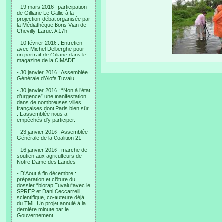
- 19 mars 2016 : participation
de Gilliane Le Gallic à la
projection-débat organisée par
la Médiathèque Boris Vian de
Chevilly-Larue. A 17h
- 10 février 2016 : Entretien
avec Michel Delberghe pour
un portrait de Gilliane dans le
magazine de la CIMADE
- 30 janvier 2016 : Assemblée
Générale d’Alofa Tuvalu
- 30 janvier 2016 : “Non à l’état
d’urgence” une manifestation
dans de nombreuses villes
françaises dont Paris bien sûr
. L’assemblée nous a
empêchés d’y participer.
- 23 janvier 2016 : Assemblée
Générale de la Coalition 21
- 16 janvier 2016 : marche de
soutien aux agriculteurs de
Notre Dame des Landes
- D’Aout à fin décembre :
préparation et clôture du
dossier “biorap Tuvalu“avec le
SPREP et Dani Ceccarrelli,
scientifique, co-auteure déjà
du TML Un projet annulé à la
dernière minute par le
Gouvernement.