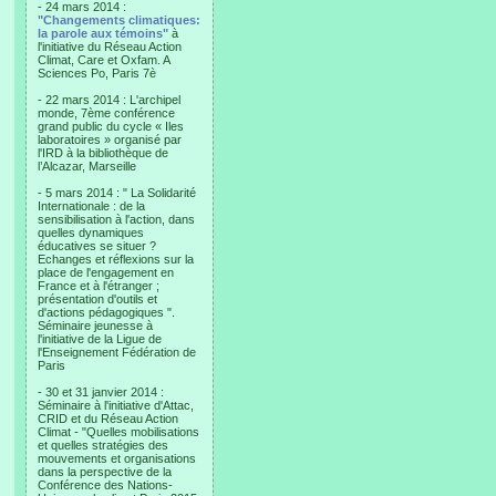
- 24 mars 2014 :
"Changements climatiques:
la parole aux témoins"
à
l'initiative du Réseau Action
Climat, Care et Oxfam. A
Sciences Po, Paris 7è
- 22 mars 2014 : L'archipel
monde, 7ème conférence
grand public du cycle « Iles
laboratoires » organisé par
l'IRD à la bibliothèque de
l’Alcazar, Marseille
- 5 mars 2014 : " La Solidarité
Internationale : de la
sensibilisation à l'action, dans
quelles dynamiques
éducatives se situer ?
Echanges et réflexions sur la
place de l'engagement en
France et à l'étranger ;
présentation d'outils et
d'actions pédagogiques ".
Séminaire jeunesse à
l'initiative de la Ligue de
l'Enseignement Fédération de
Paris
- 30 et 31 janvier 2014 :
Séminaire à l'initiative d'Attac,
CRID et du Réseau Action
Climat - "Quelles mobilisations
et quelles stratégies des
mouvements et organisations
dans la perspective de la
Conférence des Nations-