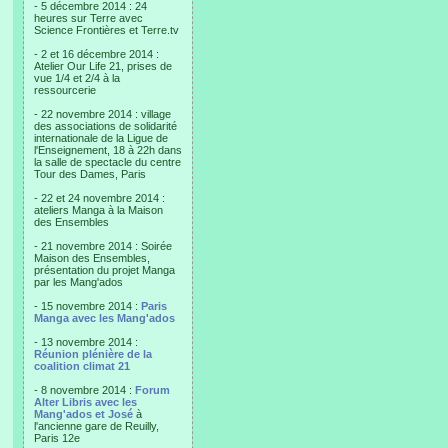
- 5 décembre 2014 : 24
heures sur Terre avec
Science Frontières et Terre.tv
- 2 et 16 décembre 2014 :
Atelier Our Life 21, prises de
vue 1/4 et 2/4 à la
ressourcerie
- 22 novembre 2014 : village
des associations de solidarité
internationale de la Ligue de
l'Enseignement, 18 à 22h dans
la salle de spectacle du centre
Tour des Dames, Paris
- 22 et 24 novembre 2014 :
ateliers Manga à la Maison
des Ensembles
- 21 novembre 2014 : Soirée
Maison des Ensembles,
présentation du projet Manga
par les Mang'ados
- 15 novembre 2014 :
Paris
Manga avec les Mang'ados
- 13 novembre 2014 :
Réunion plénière de la
coalition climat 21
- 8 novembre 2014 :
Forum
Alter Libris avec les
Mang'ados et José
à
l'ancienne gare de Reuilly,
Paris 12e