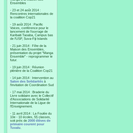
Ensembles
- 23 et 24 août 2014 :
Rencontres internationales de
la coalition Cop21
- 19 août 2014 : Pacific
Voices, conférence pour le
lancement de l'ouvrage de
Karibaiti Taoaba, Campus bas
de l'USP, Suva-Fiji Islands
- 21 juin 2014 : Fête de la
Maison des Ensembles,
présentation du projet "Manga
Ensemble" - reprogrammer le
futur.
- 19 juin 2014 : Réunion
plénière de la Coalition Cop21
- 14 juin 2014 : Intervention au
Salon des Solidarités
à
l'invitation de Coordination Sud
- 17 mai 2014 : Braderie du
Livre solidaire avec le Collectif
d'Associations de Solidarité
Internationale de la Ligue de
l'Enseignement.
- 11 avril 2014 : La Foulée du
10e - 10 écoles, 55 classes,
soit près de
2000 élèves de
primaire courent pour
Tuvalu
.