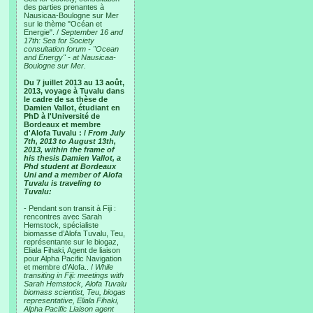
des parties prenantes à
Nausicaa-Boulogne sur Mer
sur le thème "Océan et
Energie". /
September 16 and
17th: Sea for Society
consultation forum - "Ocean
and Energy" - at Nausicaa-
Boulogne sur Mer.
Du 7 juillet 2013 au 13 août,
2013, voyage à Tuvalu dans
le cadre de sa thèse de
Damien Vallot, étudiant en
PhD à l'Université de
Bordeaux et membre
d'Alofa Tuvalu : /
From July
7th, 2013 to August 13th,
2013, within the frame of
his thesis Damien Vallot, a
Phd student at Bordeaux
Uni and a member of Alofa
Tuvalu is traveling to
Tuvalu:
- Pendant son transit à Fiji :
rencontres avec Sarah
Hemstock, spécialiste
biomasse d’Alofa Tuvalu, Teu,
représentante sur le biogaz,
Eliala Fihaki, Agent de liaison
pour Alpha Pacific Navigation
et membre d’Alofa.. /
While
transiting in Fiji: meetings with
Sarah Hemstock, Alofa Tuvalu
biomass scientist, Teu, biogas
representative, Eliala Fihaki,
Alpha Pacific Liaison agent