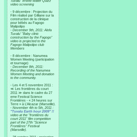
Tuvalu "IRWM Water Quizz"
video screening
- 9 décembre : Projection du
Film réalisé par Gilliane sur la
construction de la clinique
pour bébés au Fagogo
Malipolipo
-
December 9th, 2011: Alofa
Tuvalu' "Baby clinic
construction by the Fagogo"
video is projected to the
Fagogo Malipolipo club
Members
- 8 décembre : Nanumea
Women Meeting (participation
et tournage)
-
December 8th, 2011:
Recording of the Nanumea
Women Meeting and donation
to the community.
- Les 4 et 5 novembre 2011 :
≪ Les frontières du court
2011 ≫ dans le cadre du 27
eme Festival Science
Frontières - « 24 heures sur
Terre » à L’Alcazar (Marseille).
-
November 4th to 5th, 2011 :
"Tuvalu Earth hour 2009" !!
video at the "frontières du
court 2011" film competition
part of the 27th "Science
Frontières" Festival
(Marseille).