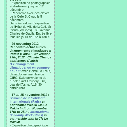
- Exposition de photographies
et d’artisanat jusqu’au 12
décembre.
- Rencontre avec des élèves
de la Celle St Cloud le 5
décembre
Dans les salons d’exposition
de l’Hôtel de ville de la Celle St
Cloud (Yvelines) - 8E, avenue
Charles de Gaulle. Entrée libre
tous les jours de 15h à 18h00.
- 29 novembre 2012 :
Rencontre-débat sur les
changements climatiques à
Pantin (Paris) /
- November
29th, 2012 : Climate Change
conference (Paris)
:
"Le changement
climatique: où en sommes-
nous?"
avec Hervé Le Treut,
climatologue, membre du
GIEC. Salle polyvalente de
l’Ecole Saint-Exupéry - 40,
quai de l’Aisne. A 18h30,
entrée libre.
- 17 au 25 novembre 2012 :
Semaine de la Solidarité
Internationale (Paris)
en
partenariat avec la Cie Le
Makila /
- From November
17th to 25th :
International
Solidarity Week (Paris)
in
partnership with la Cie Le
Makila
:
- Exposition photographique :