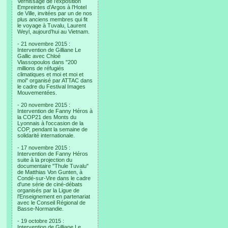
Vernissage de l’exposition
Empreintes d’Argos à l’Hotel
de Ville, invitées par un de nos
plus anciens membres qui fit
le voyage à Tuvalu, Laurent
Weyl, aujourd’hui au Vietnam.
- 21 novembre 2015 :
Intervention de Gilliane Le
Gallic avec Chloé
Vlassopoulos dans "200
millions de réfugiés
climatiques et moi et moi et
moi" organisé par ATTAC dans
le cadre du Festival Images
Mouvementées.
- 20 novembre 2015 :
Intervention de Fanny Héros à
la COP21 des Monts du
Lyonnais à l'occasion de la
COP, pendant la semaine de
solidarité internationale.
- 17 novembre 2015 :
Intervention de Fanny Héros
suite à la projection du
documentaire "Thule Tuvalu"
de Matthias Von Gunten, à
Condé-sur-Vire dans le cadre
d'une série de ciné-débats
organisés par la Ligue de
l'Enseignement en partenariat
avec le Conseil Régional de
Basse-Normandie.
- 19 octobre 2015 :
Intervention de Gilliane Le