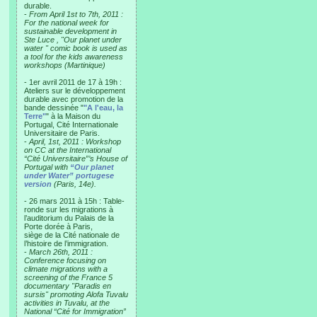
durable.
-
From April 1st to 7th, 2011 :
For the national week for
sustainable development in
Ste Luce , "Our planet under
water " comic book is used as
a tool for the kids awareness
workshops (Martinique)
- 1er avril 2011 de 17 à 19h :
Ateliers sur le développement
durable avec promotion de la
bande dessinée "
"A l'eau, la
Terre"
" à la Maison du
Portugal, Cité Internationale
Universitaire de Paris.
-
April, 1st, 2011 : Workshop
on CC at the International
“Cité Universitaire”’s House of
Portugal with
“Our planet
under Water” portugese
version
(Paris, 14e).
- 26 mars 2011 à 15h : Table-
ronde sur les migrations à
l’auditorium du Palais de la
Porte dorée à Paris,
siège de la Cité nationale de
l’histoire de l’immigration.
-
March 26th, 2011 :
Conference focusing on
climate migrations with a
screening of the France 5
documentary "Paradis en
sursis" promoting Alofa Tuvalu
activities in Tuvalu, at the
National “Cité for Immigration”