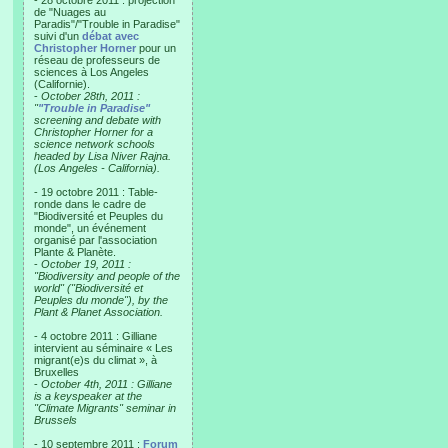
- 28 octobre 2011 : projection
de "Nuages au
Paradis"/"Trouble in Paradise"
suivi d'un
débat avec
Christopher Horner
pour un
réseau de professeurs de
sciences à Los Angeles
(Californie).
-
October 28th, 2011 :
"
"Trouble in Paradise"
screening and debate with
Christopher Horner for a
science network schools
headed by Lisa Niver Rajna.
(Los Angeles - California).
- 19 octobre 2011 : Table-
ronde dans le cadre de
"Biodiversité et Peuples du
monde", un événement
organisé par l'association
Plante & Planète.
-
October 19, 2011 :
"Biodiversity and people of the
world" ("Biodiversité et
Peuples du monde"), by the
Plant & Planet Association.
- 4 octobre 2011 : Gilliane
intervient au séminaire « Les
migrant(e)s du climat », à
Bruxelles
-
October 4th, 2011 : Gilliane
is a keyspeaker at the
"Climate Migrants" seminar in
Brussels
- 10 septembre 2011 :
Forum