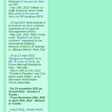
l'émission
C'est pas du Vent
sur RFI
-
may 13th, 2012: Gilliane Le
Gallic invited by Anne-Cécile
Bras at the
C'est pas du
Vent sur RFI
program (RFI)
- 12 mai 2012: Alofa participe à
la
braderie du livre solidaire
organisée par la Ligue de
l'Enseignement (Paris)
-
May 12th, 2012: Alofa Tuvalu
at the
"Braderie de livres
solidaire"
organized by the
International Solidarity
Network of NGOs AT belongs
to. (Blanqui Market, Paris 13e)
- 14 au 17 mars 2012:
"
Nuages au Paradis
" et
la
BD "A l'eau, la Terre"
au
Forum Alternatif Mondial de
l'Eau - Marseille.
-
March 14th to 17th, 2012:
"Trouble in Paradise” and “Our
planet under Water”, at the
Alternative World Water
Forum (Marseille).
- Du 24 novembre 2011 au
10 avril 2012 - mission à
Tuvalu :
- From November 24th, 2011
to April 10th, 2012 - Mission
in Tuvalu :
- 4 avril 2012 :
Atelier Alofa