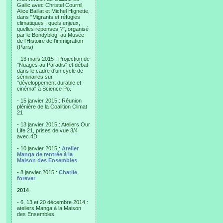
Gallic avec Christel Cournil,
Alice Baillat et Michel Hignette,
dans "Migrants et réfugiés
climatiques : quels enjeux,
quelles réponses ?", organisé
par le Bondyblog, au Musée
de l'Histoire de l'immigration
(Paris)
- 13 mars 2015 : Projection de
"Nuages au Paradis" et débat
dans le cadre d'un cycle de
séminaires sur
"développement durable et
cinéma" à Science Po.
- 15 janvier 2015 : Réunion
plénière de la Coalition Climat
21
- 13 janvier 2015 : Ateliers Our
Life 21, prises de vue 3/4
avec 4D
- 10 janvier 2015 :
Atelier
Manga de rentrée à la
Maison des Ensembles
- 8 janvier 2015 :
Charlie
forever
2014
- 6, 13 et 20 décembre 2014 :
ateliers Manga à la Maison
des Ensembles