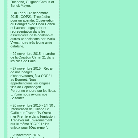
Duchene, Guigone Camus et
Benoit Mayer.
- Du 1er au 12 décembre
2015 : COP21. Trop à dire
pour un agenda. Observation
au Bourget avec Linda Cohen
et Laurent Leguyader et
representation dans les
assemblées de la coalition et
autres associations par Maria
Vives, notre très jeune amie
catalane.
- 29 novembre 2015 : marche
de la Coalition Climat 21 dans
les rues de Paris.
- 27 novembre 2015 : Retrait
de nos badges
d’observateurs, à la COP21
au Bourget. Nous
appréhendions les longues
files de Copenhagen.
Personne encore sur les lieux.
En 3mn nous avions nos
Sesames.
- 26 novembre 2015 - 14h30 :
Intervention de Gilliane Le
Gallic sur France Tv Outre-
mer Première dans l'émission
Transversal Environnement
sur le thème "COP21 : les
enjeux pour l'Outre-mer".
- 25novembre 2015 :