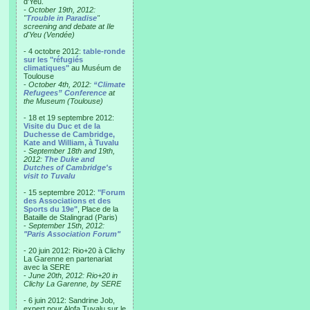
d'Yeu.
- October 19th, 2012:
"
Trouble in Paradise
"
screening and debate at Ile
d'Yeu (Vendée)
- 4 octobre 2012:
table-ronde
sur les "réfugiés
climatiques"
au Muséum de
Toulouse
-
October 4th, 2012:
“Climate
Refugees” Conference
at
the Museum (Toulouse)
- 18 et 19 septembre 2012:
Visite du Duc et de la
Duchesse de Cambridge,
Kate and William, à Tuvalu
-
September 18th and 19th,
2012:
The Duke and
Dutches of Cambridge's
visit to Tuvalu
- 15 septembre 2012:
"Forum
des Associations et des
Sports du 19e"
, Place de la
Bataille de Stalingrad (Paris)
-
September 15th, 2012:
"Paris Association Forum"
- 20 juin 2012: Rio+20 à Clichy
La Garenne en partenariat
avec la SERE
-
June 20th, 2012: Rio+20 in
Clichy La Garenne, by SERE
- 6 juin 2012: Sandrine Job,
expert pour Alofa Tuvalu sur le