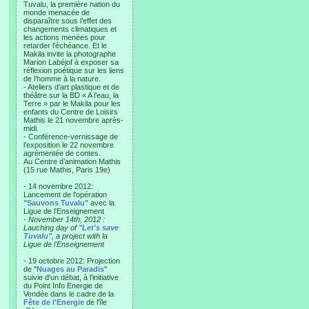
Tuvalu, la première nation du
monde menacée de
disparaître sous l’effet des
changements climatiques et
les actions menées pour
retarder l’échéance. Et le
Makila invite la photographe
Marion Labéjof à exposer sa
réflexion poétique sur les liens
de l’homme à la nature.
- Ateliers d’art plastique et de
théâtre sur la BD « A l’eau, la
Terre » par le Makila pour les
enfants du Centre de Loisirs
Mathis le 21 novembre après-
midi.
- Conférence-vernissage de
l’exposition le 22 novembre
agrémentée de contes.
Au Centre d’animation Mathis
(15 rue Mathis, Paris 19e)
- 14 novembre 2012:
Lancement de l'opération
"Sauvons Tuvalu"
avec la
Ligue de l'Enseignement
- November 14th, 2012 :
Lauching day of
"Let's save
Tuvalu"
, a project with la
Ligue de l'Enseignement
- 19 octobre 2012: Projection
de "
Nuages au Paradis
"
suivie d'un débat, à l'initiative
du Point Info Energie de
Vendée dans le cadre de la
Fête de l'Energie
de l'île