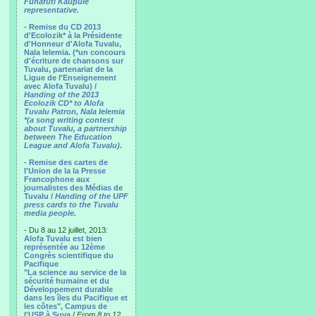
Funafuti Kaupule
representative.
- Remise du CD 2013
d'Ecolozik* à la Présidente
d'Honneur d'Alofa Tuvalu,
Nala Ielemia. (*un concours
d'écriture de chansons sur
Tuvalu, partenariat de la
Ligue de l'Enseignement
avec Alofa Tuvalu) /
Handing of the 2013
Ecolozik CD* to Alofa
Tuvalu Patron, Nala Ielemia
*(a song writing contest
about Tuvalu, a partnership
between The Education
League and Alofa Tuvalu).
- Remise des cartes de
l'Union de la la Presse
Francophone aux
journalistes des Médias de
Tuvalu /
Handing of the UPF
press cards to the Tuvalu
media people.
- Du 8 au 12 juillet, 2013:
Alofa Tuvalu est bien
représentée au 12ème
Congrès scientifique du
Pacifique
"La science au service de la
sécurité humaine et du
Développement durable
dans les îles du Pacifique et
les côtes", Campus de
l'USP à Suva
/
From 8 to 12