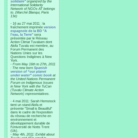
solidaire"
organized by the
International Solidarity
Network of NGOs AT belongs
to. (Marché Blanqui, Paris
13e)
- 16 au 27 mai 2011 : la
fraîchement imprimée
version
espagnole de la BD "A
l'eau, la Terre"
sera
présentée par le Réseau
Action Climat Tuvaluen dont
Alofa Tuvalu est membre, au
Forum Permanent des
Nations Unies sur les
Questions Indigènes à New
York.
-
From May 16th to 27th, 2011
: The new born
Spanish
version of “our planet
under water” comic book
at
the United Nations Permanent
Forum on Indigenous Issues
in New York with the TuCan
(Tuvalu Climate Action
Network) representatives.
- 4 mai 2011: Sarah Hemstock
tient un stand Alofa et
présente "Small is Beautiful"
dans le cadre de l'exposition
du réseau de recherche en
environnement et
développement durable de
l'Université de Notts Trent
(Uk).
-
May 4th, 2011: Exhibit about