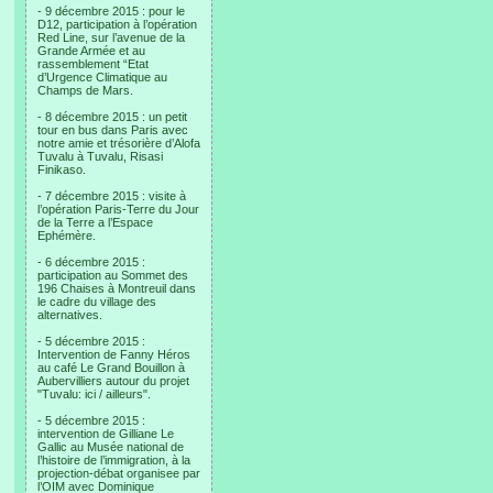
- 9 décembre 2015 : pour le
D12, participation à l’opération
Red Line, sur l’avenue de la
Grande Armée et au
rassemblement “Etat
d’Urgence Climatique au
Champs de Mars.
- 8 décembre 2015 : un petit
tour en bus dans Paris avec
notre amie et trésorière d’Alofa
Tuvalu à Tuvalu, Risasi
Finikaso.
- 7 décembre 2015 : visite à
l’opération Paris-Terre du Jour
de la Terre a l’Espace
Ephémère.
- 6 décembre 2015 :
participation au Sommet des
196 Chaises à Montreuil dans
le cadre du village des
alternatives.
- 5 décembre 2015 :
Intervention de Fanny Héros
au café Le Grand Bouillon à
Aubervilliers autour du projet
"Tuvalu: ici / ailleurs".
- 5 décembre 2015 :
intervention de Gilliane Le
Gallic au Musée national de
l’histoire de l’immigration, à la
projection-débat organisee par
l’OIM avec Dominique