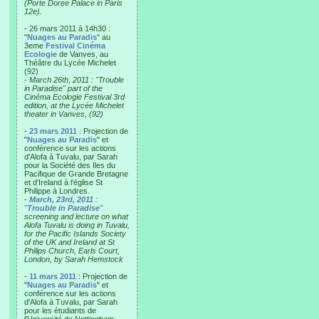
(Porte Doree Palace in Paris
12e).
- 26 mars 2011 à 14h30 :
"
Nuages au Paradis
" au
3eme
Festival Cinéma
Ecologie
de Vanves, au
Théâtre du Lycée Michelet
(92)
-
March 26th, 2011 : "Trouble
in Paradise" part of the
Cinéma Ecologie Festival 3rd
edition, at the Lycée Michelet
theater in Vanves, (92)
-
23 mars 2011
: Projection de
"
Nuages au Paradis
" et
conférence sur les actions
d'Alofa à Tuvalu, par Sarah
pour la Société des Iles du
Pacifique de Grande Bretagne
et d'Ireland à l'église St
Philippe à Londres.
-
March, 23rd, 2011
:
"
Trouble in Paradise
"
screening and lecture on what
Alofa Tuvalu is doing in Tuvalu,
for the Pacific Islands Society
of the UK and Ireland at St
Philips Church, Earls Court,
London, by Sarah Hemstock
-
11 mars 2011
: Projection de
"
Nuages au Paradis
" et
conférence sur les actions
d'Alofa à Tuvalu, par Sarah
pour les étudiants de