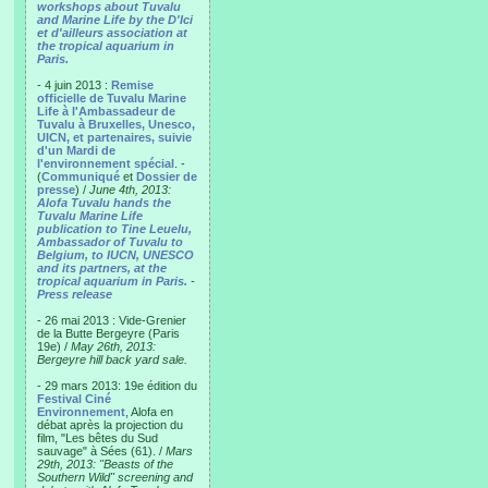
workshops about Tuvalu
and Marine Life by the D'Ici
et d'ailleurs association at
the tropical aquarium in
Paris.
- 4 juin 2013 :
Remise
officielle de Tuvalu Marine
Life à l'Ambassadeur de
Tuvalu à Bruxelles, Unesco,
UICN, et partenaires, suivie
d'un Mardi de
l'environnement spécial
. -
(
Communiqué
et
Dossier de
presse
) /
June 4th, 2013:
Alofa Tuvalu hands the
Tuvalu Marine Life
publication to Tine Leuelu,
Ambassador of Tuvalu to
Belgium, to IUCN, UNESCO
and its partners, at the
tropical aquarium in Paris.
-
Press release
- 26 mai 2013 : Vide-Grenier
de la Butte Bergeyre (Paris
19e) /
May 26th, 2013:
Bergeyre hill back yard sale.
- 29 mars 2013: 19e édition du
Festival Ciné
Environnement
, Alofa en
débat après la projection du
film, "Les bêtes du Sud
sauvage" à Sées (61). /
Mars
29th, 2013: "Beasts of the
Southern Wild" screening and