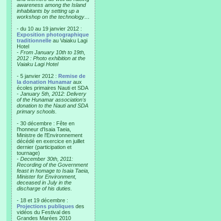
awareness among the Island
inhabitants by setting up a
workshop on the technology…
- du 10 au 19 janvier 2012 :
Exposition photographique
traditionnelle
au Vaiaku Lagi
Hotel
-
From January 10th to 19th,
2012 : Photo exhibition at the
Vaiaku Lagi Hotel
- 5 janvier 2012 :
Remise de
la donation Hunamar
aux
écoles primaires Nauti et SDA
-
January 5th, 2012: Delivery
of the Hunamar association's
donation to the Nauti and SDA
primary schools.
- 30 décembre : Fête en
l'honneur d'Isaia Taeia,
Ministre de l'Environnement
décédé en exercice en juillet
dernier (participation et
tournage)
-
December 30th, 2011:
Recording of the Government
feast in homage to Isaia Taeia,
Minister for Environment,
deceased in July in the
discharge of his duties.
- 18 et 19 décembre :
Projections publiques
des
vidéos du Festival des
Grandes Marées 2010