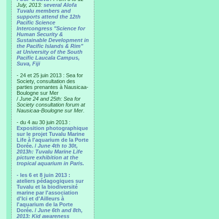
July, 2013:
several Alofa
Tuvalu members and
supports attend the 12th
Pacific Science
Intercongress "Science for
Human Security &
Sustainable Development in
the Pacific Islands & Rim"
at University of the South
Pacific Laucala Campus,
Suva, Fiji
- 24 et 25 juin 2013 : Sea for
Society, consultation des
parties prenantes à Nausicaa-
Boulogne sur Mer
/
June 24 and 25th: Sea for
Society consultation forum at
Nausicaa-Boulogne sur Mer.
- du 4 au 30 juin 2013 :
Exposition photographique
sur le projet Tuvalu Marine
Life à l'aquarium de la Porte
Dorée. /
June 4th to 30t,
2013h: Tuvalu Marine Life
picture exhibition at the
tropical aquarium in Paris.
- les 6 et 8 juin 2013 :
ateliers pédagogiques sur
Tuvalu et la biodiversité
marine par l'association
d'Ici et d'Ailleurs à
l'aquarium de la Porte
Dorée. /
June 6th and 8th,
2013: Kid awareness