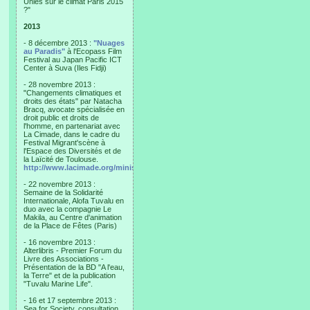
Unies sur le climat Paris 2015
?"
2013
- 8 décembre 2013 :
"Nuages
au Paradis"
à l'Ecopass Film
Festival au Japan Pacific ICT
Center à Suva (Iles Fidji)
- 28 novembre 2013 :
"Changements climatiques et
droits des états" par Natacha
Bracq, avocate spécialisée en
droit public et droits de
l'homme, en partenariat avec
La Cimade, dans le cadre du
Festival Migrant'scène à
l'Espace des Diversités et de
la Laïcité de Toulouse.
http://www.lacimade.org/minisites/migrantscene
- 22 novembre 2013 :
Semaine de la Solidarité
Internationale, Alofa Tuvalu en
duo avec la compagnie Le
Makila, au Centre d'animation
de la Place de Fêtes (Paris)
- 16 novembre 2013 :
Alterlibris - Premier Forum du
Livre des Associations -
Présentation de la BD "A l'eau,
la Terre" et de la publication
"Tuvalu Marine Life".
- 16 et 17 septembre 2013 :
Sea for Society, consultation