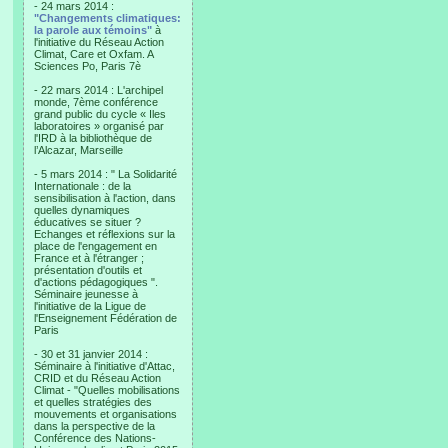
- 24 mars 2014 :
"Changements climatiques:
la parole aux témoins"
à
l'initiative du Réseau Action
Climat, Care et Oxfam. A
Sciences Po, Paris 7è
- 22 mars 2014 : L'archipel
monde, 7ème conférence
grand public du cycle « Iles
laboratoires » organisé par
l'IRD à la bibliothèque de
l’Alcazar, Marseille
- 5 mars 2014 : " La Solidarité
Internationale : de la
sensibilisation à l'action, dans
quelles dynamiques
éducatives se situer ?
Echanges et réflexions sur la
place de l'engagement en
France et à l'étranger ;
présentation d'outils et
d'actions pédagogiques ".
Séminaire jeunesse à
l'initiative de la Ligue de
l'Enseignement Fédération de
Paris
- 30 et 31 janvier 2014 :
Séminaire à l'initiative d'Attac,
CRID et du Réseau Action
Climat - "Quelles mobilisations
et quelles stratégies des
mouvements et organisations
dans la perspective de la
Conférence des Nations-