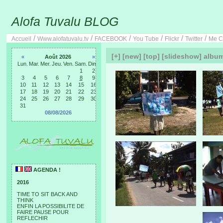
Alofa Tuvalu BLOG
/
/
/
/
/
/
Accueil
Www.alofatuvalu.tv
FACEBOOK
You Tube
Flickr
Twitter
Me C
[+]
[new]
[top]
[slideshow]
albu
«
Août 2026
»
Lun.
Mar.
Mer.
Jeu.
Ven.
Sam.
Dim.
1
2
3
4
5
6
7
8
9
10
11
12
13
14
15
16
17
18
19
20
21
22
23
24
25
26
27
28
29
30
31
08/08/2026
AGENDA !
2016
TIME TO SIT BACK AND
THINK
ENFIN LA POSSIBILITE DE
FAIRE PAUSE POUR
REFLECHIR