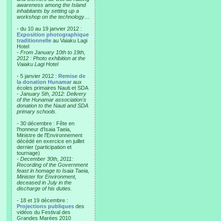
awareness among the Island
inhabitants by setting up a
workshop on the technology…
- du 10 au 19 janvier 2012 :
Exposition photographique
traditionnelle
au Vaiaku Lagi
Hotel
-
From January 10th to 19th,
2012 : Photo exhibition at the
Vaiaku Lagi Hotel
- 5 janvier 2012 :
Remise de
la donation Hunamar
aux
écoles primaires Nauti et SDA
-
January 5th, 2012: Delivery
of the Hunamar association's
donation to the Nauti and SDA
primary schools.
- 30 décembre : Fête en
l'honneur d'Isaia Taeia,
Ministre de l'Environnement
décédé en exercice en juillet
dernier (participation et
tournage)
-
December 30th, 2011:
Recording of the Government
feast in homage to Isaia Taeia,
Minister for Environment,
deceased in July in the
discharge of his duties.
- 18 et 19 décembre :
Projections publiques
des
vidéos du Festival des
Grandes Marées 2010