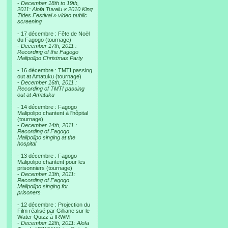
-
December 18th to 19th,
2011: Alofa Tuvalu « 2010 King
Tides Festival » video public
screening
- 17 décembre : Fête de Noël
du Fagogo (tournage)
-
December 17th, 2011 :
Recording of the Fagogo
Malipolipo Christmas Party
- 16 décembre : TMTI passing
out at Amatuku (tournage)
-
December 16th, 2011 :
Recording of TMTI passing
out at Amatuku
- 14 décembre : Fagogo
Malipolipo chantent à l'hôpital
(tournage)
-
December 14th, 2011 :
Recording of Fagogo
Malipolipo singing at the
hospital
- 13 décembre : Fagogo
Malipolipo chantent pour les
prisonniers (tournage)
-
December 13th, 2011:
Recording of Fagogo
Malipolipo singing for
prisoners
- 12 décembre : Projection du
Film réalisé par Gilliane sur le
Water Quizz à IRWM
-
December 12th, 2011: Alofa