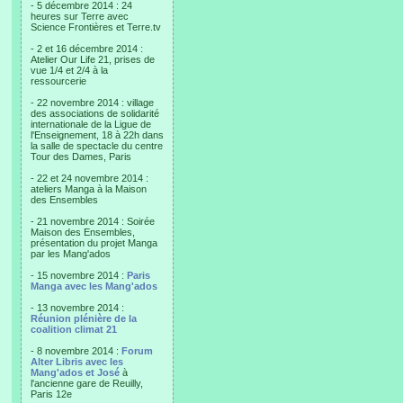
- 5 décembre 2014 : 24
heures sur Terre avec
Science Frontières et Terre.tv
- 2 et 16 décembre 2014 :
Atelier Our Life 21, prises de
vue 1/4 et 2/4 à la
ressourcerie
- 22 novembre 2014 : village
des associations de solidarité
internationale de la Ligue de
l'Enseignement, 18 à 22h dans
la salle de spectacle du centre
Tour des Dames, Paris
- 22 et 24 novembre 2014 :
ateliers Manga à la Maison
des Ensembles
- 21 novembre 2014 : Soirée
Maison des Ensembles,
présentation du projet Manga
par les Mang'ados
- 15 novembre 2014 :
Paris
Manga avec les Mang'ados
- 13 novembre 2014 :
Réunion plénière de la
coalition climat 21
- 8 novembre 2014 :
Forum
Alter Libris avec les
Mang'ados et José
à
l'ancienne gare de Reuilly,
Paris 12e