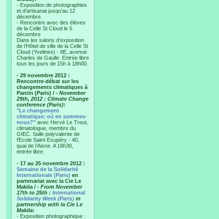
- Exposition de photographies
et d’artisanat jusqu’au 12
décembre.
- Rencontre avec des élèves
de la Celle St Cloud le 5
décembre
Dans les salons d’exposition
de l’Hôtel de ville de la Celle St
Cloud (Yvelines) - 8E, avenue
Charles de Gaulle. Entrée libre
tous les jours de 15h à 18h00.
- 29 novembre 2012 :
Rencontre-débat sur les
changements climatiques à
Pantin (Paris) /
- November
29th, 2012 : Climate Change
conference (Paris)
:
"Le changement
climatique: où en sommes-
nous?"
avec Hervé Le Treut,
climatologue, membre du
GIEC. Salle polyvalente de
l’Ecole Saint-Exupéry - 40,
quai de l’Aisne. A 18h30,
entrée libre.
- 17 au 25 novembre 2012 :
Semaine de la Solidarité
Internationale (Paris)
en
partenariat avec la Cie Le
Makila /
- From November
17th to 25th :
International
Solidarity Week (Paris)
in
partnership with la Cie Le
Makila
:
- Exposition photographique :