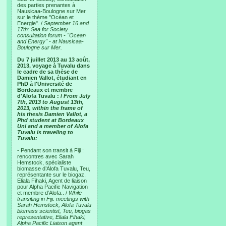
des parties prenantes à
Nausicaa-Boulogne sur Mer
sur le thème "Océan et
Energie". /
September 16 and
17th: Sea for Society
consultation forum - "Ocean
and Energy" - at Nausicaa-
Boulogne sur Mer.
Du 7 juillet 2013 au 13 août,
2013, voyage à Tuvalu dans
le cadre de sa thèse de
Damien Vallot, étudiant en
PhD à l'Université de
Bordeaux et membre
d'Alofa Tuvalu : /
From July
7th, 2013 to August 13th,
2013, within the frame of
his thesis Damien Vallot, a
Phd student at Bordeaux
Uni and a member of Alofa
Tuvalu is traveling to
Tuvalu:
- Pendant son transit à Fiji :
rencontres avec Sarah
Hemstock, spécialiste
biomasse d’Alofa Tuvalu, Teu,
représentante sur le biogaz,
Eliala Fihaki, Agent de liaison
pour Alpha Pacific Navigation
et membre d’Alofa.. /
While
transiting in Fiji: meetings with
Sarah Hemstock, Alofa Tuvalu
biomass scientist, Teu, biogas
representative, Eliala Fihaki,
Alpha Pacific Liaison agent