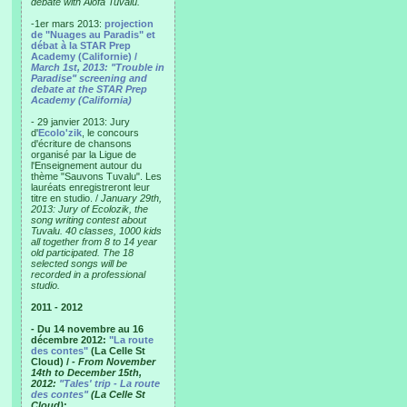
debate with Alofa Tuvalu.
-1er mars 2013:
projection
de "Nuages au Paradis" et
débat à la STAR Prep
Academy (Californie) /
March 1st, 2013: "Trouble in
Paradise" screening and
debate at the STAR Prep
Academy (California)
- 29 janvier 2013: Jury
d'
Ecolo'zik
, le concours
d'écriture de chansons
organisé par la Ligue de
l'Enseignement autour du
thème "Sauvons Tuvalu". Les
lauréats enregistreront leur
titre en studio. /
January 29th,
2013: Jury of Ecolozik, the
song writing contest about
Tuvalu. 40 classes, 1000 kids
all together from 8 to 14 year
old participated. The 18
selected songs will be
recorded in a professional
studio.
2011 - 2012
- Du 14 novembre au 16
décembre 2012:
"La route
des contes"
(La Celle St
Cloud) /
- From November
14th to December 15th,
2012:
"Tales' trip - La route
des contes"
(La Celle St
Cloud)
: