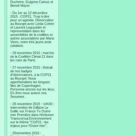
Duchene, Guigone Camus et
Benoit Mayer.
- Du 1er au 12 décembre
2015 : COP21. Trop à dire
pour un agenda. Observation
au Bourget avec Linda Cohen
et Laurent Leguyader et
representation dans les
assemblées de la coalition et
autres associations par Maria
Vives, notre très jeune amie
catalane.
- 29 novembre 2015 : marche
de la Coalition Climat 21 dans
les rues de Paris.
- 27 novembre 2015 : Retrait
de nos badges
d’observateurs, à la COP21
au Bourget. Nous
appréhendions les longues
files de Copenhagen.
Personne encore sur les lieux.
En 3mn nous avions nos
Sesames.
- 26 novembre 2015 - 14h30 :
Intervention de Gilliane Le
Gallic sur France Tv Outre-
mer Première dans l'émission
Transversal Environnement
sur le thème "COP21 : les
enjeux pour l'Outre-mer".
- 25novembre 2015 :