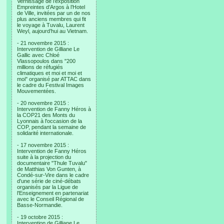
Vernissage de l’exposition
Empreintes d’Argos à l’Hotel
de Ville, invitées par un de nos
plus anciens membres qui fit
le voyage à Tuvalu, Laurent
Weyl, aujourd’hui au Vietnam.
- 21 novembre 2015 :
Intervention de Gilliane Le
Gallic avec Chloé
Vlassopoulos dans "200
millions de réfugiés
climatiques et moi et moi et
moi" organisé par ATTAC dans
le cadre du Festival Images
Mouvementées.
- 20 novembre 2015 :
Intervention de Fanny Héros à
la COP21 des Monts du
Lyonnais à l'occasion de la
COP, pendant la semaine de
solidarité internationale.
- 17 novembre 2015 :
Intervention de Fanny Héros
suite à la projection du
documentaire "Thule Tuvalu"
de Matthias Von Gunten, à
Condé-sur-Vire dans le cadre
d'une série de ciné-débats
organisés par la Ligue de
l'Enseignement en partenariat
avec le Conseil Régional de
Basse-Normandie.
- 19 octobre 2015 :
Intervention de Gilliane Le