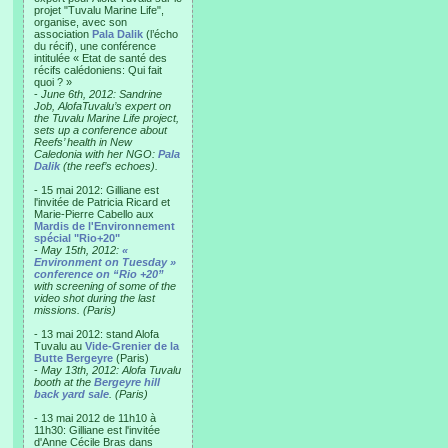
projet "Tuvalu Marine Life",
organise, avec son
association
Pala Dalik
(l’écho
du récif), une conférence
intitulée « Etat de santé des
récifs calédoniens: Qui fait
quoi ? »
-
June 6th, 2012: Sandrine
Job, AlofaTuvalu’s expert on
the Tuvalu Marine Life project,
sets up a conference about
Reefs’ health in New
Caledonia with her NGO:
Pala
Dalik
(the reef’s echoes).
- 15 mai 2012: Gilliane est
l'invitée de Patricia Ricard et
Marie-Pierre Cabello aux
Mardis de l'Environnement
spécial "Rio+20"
-
May 15th, 2012:
«
Environment on Tuesday »
conference on “Rio +20”
with screening of some of the
video shot during the last
missions. (Paris)
- 13 mai 2012: stand Alofa
Tuvalu au
Vide-Grenier de la
Butte Bergeyre
(Paris)
-
May 13th, 2012: Alofa Tuvalu
booth at the
Bergeyre hill
back yard sale
. (Paris)
- 13 mai 2012 de 11h10 à
11h30: Gilliane est l'invitée
d'Anne Cécile Bras dans