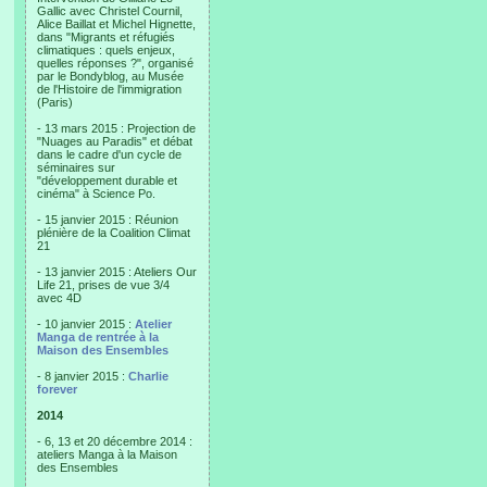
Gallic avec Christel Cournil,
Alice Baillat et Michel Hignette,
dans "Migrants et réfugiés
climatiques : quels enjeux,
quelles réponses ?", organisé
par le Bondyblog, au Musée
de l'Histoire de l'immigration
(Paris)
- 13 mars 2015 : Projection de
"Nuages au Paradis" et débat
dans le cadre d'un cycle de
séminaires sur
"développement durable et
cinéma" à Science Po.
- 15 janvier 2015 : Réunion
plénière de la Coalition Climat
21
- 13 janvier 2015 : Ateliers Our
Life 21, prises de vue 3/4
avec 4D
- 10 janvier 2015 :
Atelier
Manga de rentrée à la
Maison des Ensembles
- 8 janvier 2015 :
Charlie
forever
2014
- 6, 13 et 20 décembre 2014 :
ateliers Manga à la Maison
des Ensembles