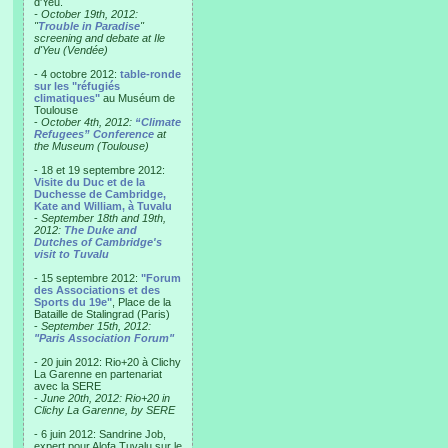
d'Yeu.
- October 19th, 2012:
"
Trouble in Paradise
"
screening and debate at Ile
d'Yeu (Vendée)
- 4 octobre 2012:
table-ronde
sur les "réfugiés
climatiques"
au Muséum de
Toulouse
-
October 4th, 2012:
“Climate
Refugees” Conference
at
the Museum (Toulouse)
- 18 et 19 septembre 2012:
Visite du Duc et de la
Duchesse de Cambridge,
Kate and William, à Tuvalu
-
September 18th and 19th,
2012:
The Duke and
Dutches of Cambridge's
visit to Tuvalu
- 15 septembre 2012:
"Forum
des Associations et des
Sports du 19e"
, Place de la
Bataille de Stalingrad (Paris)
-
September 15th, 2012:
"Paris Association Forum"
- 20 juin 2012: Rio+20 à Clichy
La Garenne en partenariat
avec la SERE
-
June 20th, 2012: Rio+20 in
Clichy La Garenne, by SERE
- 6 juin 2012: Sandrine Job,
expert pour Alofa Tuvalu sur le