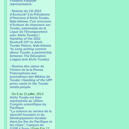
Funafuti Kaupule
representative.
- Remise du CD 2013
d'Ecolozik* à la Présidente
d'Honneur d'Alofa Tuvalu,
Nala Ielemia. (*un concours
d'écriture de chansons sur
Tuvalu, partenariat de la
Ligue de l'Enseignement
avec Alofa Tuvalu) /
Handing of the 2013
Ecolozik CD* to Alofa
Tuvalu Patron, Nala Ielemia
*(a song writing contest
about Tuvalu, a partnership
between The Education
League and Alofa Tuvalu).
- Remise des cartes de
l'Union de la la Presse
Francophone aux
journalistes des Médias de
Tuvalu /
Handing of the UPF
press cards to the Tuvalu
media people.
- Du 8 au 12 juillet, 2013:
Alofa Tuvalu est bien
représentée au 12ème
Congrès scientifique du
Pacifique
"La science au service de la
sécurité humaine et du
Développement durable
dans les îles du Pacifique et
les côtes", Campus de
l'USP à Suva
/
From 8 to 12