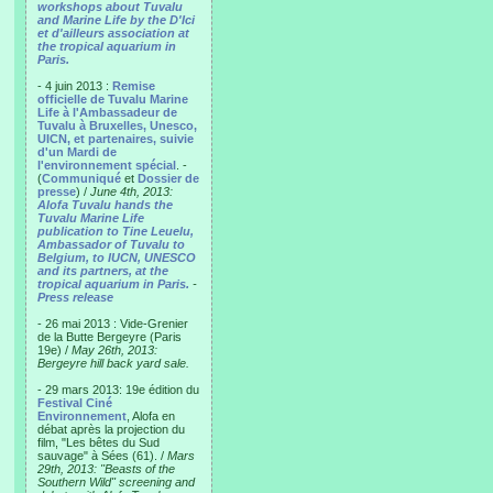
workshops about Tuvalu
and Marine Life by the D'Ici
et d'ailleurs association at
the tropical aquarium in
Paris.
- 4 juin 2013 :
Remise
officielle de Tuvalu Marine
Life à l'Ambassadeur de
Tuvalu à Bruxelles, Unesco,
UICN, et partenaires, suivie
d'un Mardi de
l'environnement spécial
. -
(
Communiqué
et
Dossier de
presse
) /
June 4th, 2013:
Alofa Tuvalu hands the
Tuvalu Marine Life
publication to Tine Leuelu,
Ambassador of Tuvalu to
Belgium, to IUCN, UNESCO
and its partners, at the
tropical aquarium in Paris.
-
Press release
- 26 mai 2013 : Vide-Grenier
de la Butte Bergeyre (Paris
19e) /
May 26th, 2013:
Bergeyre hill back yard sale.
- 29 mars 2013: 19e édition du
Festival Ciné
Environnement
, Alofa en
débat après la projection du
film, "Les bêtes du Sud
sauvage" à Sées (61). /
Mars
29th, 2013: "Beasts of the
Southern Wild" screening and