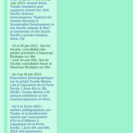
July, 2013:
several Alofa
Tuvalu members and
supports attend the 12th
Pacific Science
Intercongress "Science for
Human Security &
Sustainable Development in
the Pacific Islands & Rim"
at University of the South
Pacific Laucala Campus,
Suva, Fiji
- 24 et 25 juin 2013 : Sea for
Society, consultation des
parties prenantes à Nausicaa-
Boulogne sur Mer
/
June 24 and 25th: Sea for
Society consultation forum at
Nausicaa-Boulogne sur Mer.
- du 4 au 30 juin 2013 :
Exposition photographique
sur le projet Tuvalu Marine
Life à l'aquarium de la Porte
Dorée. /
June 4th to 30t,
2013h: Tuvalu Marine Life
picture exhibition at the
tropical aquarium in Paris.
- les 6 et 8 juin 2013 :
ateliers pédagogiques sur
Tuvalu et la biodiversité
marine par l'association
d'Ici et d'Ailleurs à
l'aquarium de la Porte
Dorée. /
June 6th and 8th,
2013: Kid awareness