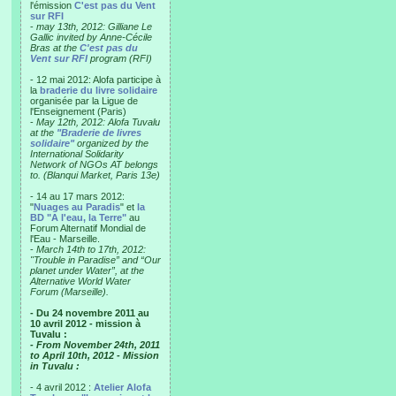
l'émission
C'est pas du Vent
sur RFI
-
may 13th, 2012: Gilliane Le
Gallic invited by Anne-Cécile
Bras at the
C'est pas du
Vent sur RFI
program (RFI)
- 12 mai 2012: Alofa participe à
la
braderie du livre solidaire
organisée par la Ligue de
l'Enseignement (Paris)
-
May 12th, 2012: Alofa Tuvalu
at the
"Braderie de livres
solidaire"
organized by the
International Solidarity
Network of NGOs AT belongs
to. (Blanqui Market, Paris 13e)
- 14 au 17 mars 2012:
"
Nuages au Paradis
" et
la
BD "A l'eau, la Terre"
au
Forum Alternatif Mondial de
l'Eau - Marseille.
-
March 14th to 17th, 2012:
"Trouble in Paradise” and “Our
planet under Water”, at the
Alternative World Water
Forum (Marseille).
- Du 24 novembre 2011 au
10 avril 2012 - mission à
Tuvalu :
- From November 24th, 2011
to April 10th, 2012 - Mission
in Tuvalu :
- 4 avril 2012 :
Atelier Alofa