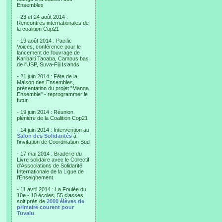
Ensembles
- 23 et 24 août 2014 :
Rencontres internationales de
la coalition Cop21
- 19 août 2014 : Pacific
Voices, conférence pour le
lancement de l'ouvrage de
Karibaiti Taoaba, Campus bas
de l'USP, Suva-Fiji Islands
- 21 juin 2014 : Fête de la
Maison des Ensembles,
présentation du projet "Manga
Ensemble" - reprogrammer le
futur.
- 19 juin 2014 : Réunion
plénière de la Coalition Cop21
- 14 juin 2014 : Intervention au
Salon des Solidarités
à
l'invitation de Coordination Sud
- 17 mai 2014 : Braderie du
Livre solidaire avec le Collectif
d'Associations de Solidarité
Internationale de la Ligue de
l'Enseignement.
- 11 avril 2014 : La Foulée du
10e - 10 écoles, 55 classes,
soit près de
2000 élèves de
primaire courent pour
Tuvalu
.