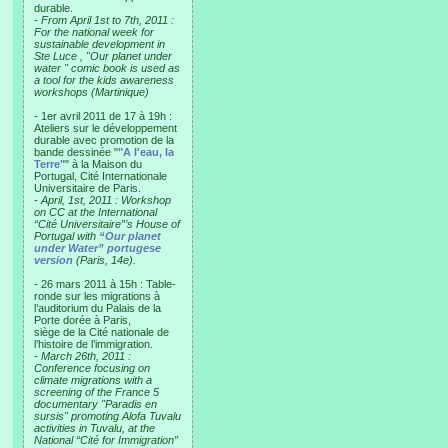
durable.
-
From April 1st to 7th, 2011 :
For the national week for
sustainable development in
Ste Luce , "Our planet under
water " comic book is used as
a tool for the kids awareness
workshops (Martinique)
- 1er avril 2011 de 17 à 19h :
Ateliers sur le développement
durable avec promotion de la
bande dessinée "
"A l'eau, la
Terre"
" à la Maison du
Portugal, Cité Internationale
Universitaire de Paris.
-
April, 1st, 2011 : Workshop
on CC at the International
“Cité Universitaire”’s House of
Portugal with
“Our planet
under Water” portugese
version
(Paris, 14e).
- 26 mars 2011 à 15h : Table-
ronde sur les migrations à
l’auditorium du Palais de la
Porte dorée à Paris,
siège de la Cité nationale de
l’histoire de l’immigration.
-
March 26th, 2011 :
Conference focusing on
climate migrations with a
screening of the France 5
documentary "Paradis en
sursis" promoting Alofa Tuvalu
activities in Tuvalu, at the
National “Cité for Immigration”