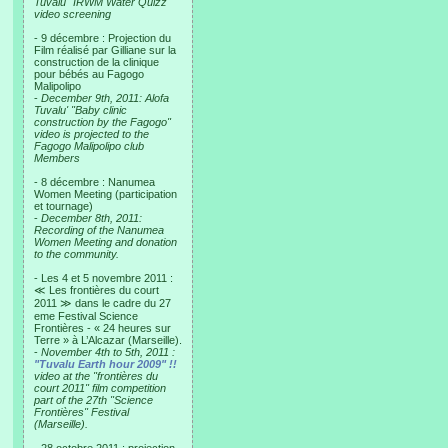
Tuvalu "IRWM Water Quizz"
video screening
- 9 décembre : Projection du
Film réalisé par Gilliane sur la
construction de la clinique
pour bébés au Fagogo
Malipolipo
-
December 9th, 2011: Alofa
Tuvalu' "Baby clinic
construction by the Fagogo"
video is projected to the
Fagogo Malipolipo club
Members
- 8 décembre : Nanumea
Women Meeting (participation
et tournage)
-
December 8th, 2011:
Recording of the Nanumea
Women Meeting and donation
to the community.
- Les 4 et 5 novembre 2011 :
≪ Les frontières du court
2011 ≫ dans le cadre du 27
eme Festival Science
Frontières - « 24 heures sur
Terre » à L’Alcazar (Marseille).
-
November 4th to 5th, 2011 :
"Tuvalu Earth hour 2009" !!
video at the "frontières du
court 2011" film competition
part of the 27th "Science
Frontières" Festival
(Marseille).