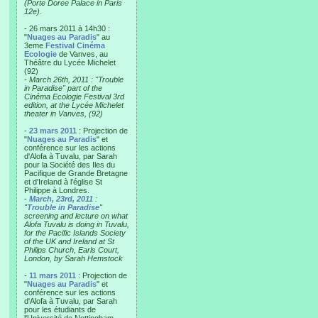
(Porte Doree Palace in Paris
12e).
- 26 mars 2011 à 14h30 :
"
Nuages au Paradis
" au
3eme
Festival Cinéma
Ecologie
de Vanves, au
Théâtre du Lycée Michelet
(92)
-
March 26th, 2011 : "Trouble
in Paradise" part of the
Cinéma Ecologie Festival 3rd
edition, at the Lycée Michelet
theater in Vanves, (92)
-
23 mars 2011
: Projection de
"
Nuages au Paradis
" et
conférence sur les actions
d'Alofa à Tuvalu, par Sarah
pour la Société des Iles du
Pacifique de Grande Bretagne
et d'Ireland à l'église St
Philippe à Londres.
-
March, 23rd, 2011
:
"
Trouble in Paradise
"
screening and lecture on what
Alofa Tuvalu is doing in Tuvalu,
for the Pacific Islands Society
of the UK and Ireland at St
Philips Church, Earls Court,
London, by Sarah Hemstock
-
11 mars 2011
: Projection de
"
Nuages au Paradis
" et
conférence sur les actions
d'Alofa à Tuvalu, par Sarah
pour les étudiants de