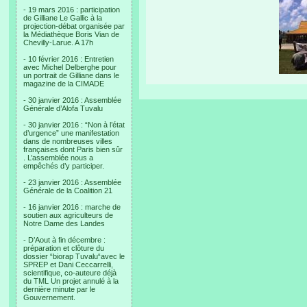
- 19 mars 2016 : participation
de Gilliane Le Gallic à la
projection-débat organisée par
la Médiathèque Boris Vian de
Chevilly-Larue. A 17h
- 10 février 2016 : Entretien
avec Michel Delberghe pour
un portrait de Gilliane dans le
magazine de la CIMADE
- 30 janvier 2016 : Assemblée
Générale d’Alofa Tuvalu
- 30 janvier 2016 : “Non à l’état
d’urgence” une manifestation
dans de nombreuses villes
françaises dont Paris bien sûr
. L’assemblée nous a
empêchés d’y participer.
- 23 janvier 2016 : Assemblée
Générale de la Coalition 21
- 16 janvier 2016 : marche de
soutien aux agriculteurs de
Notre Dame des Landes
- D’Aout à fin décembre :
préparation et clôture du
dossier “biorap Tuvalu“avec le
SPREP et Dani Ceccarrelli,
scientifique, co-auteure déjà
du TML Un projet annulé à la
dernière minute par le
Gouvernement.