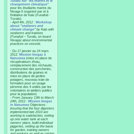
Tuvalu sur "les marins et le
changement climatique"
pour les étudiants marins du
Nivaga II organisé par et à
l'initiative de Kaio (Funafuti -
Tuvalu).
-
April 4th, 2012 :
Workshop
about "seafarers and
climate change"
by Kaio with
seafarers and trainees
(Funafuti – Tuvalu, on board
Nivaga) about environmental
practices on vessels.
- Du 17 janvier au 24 mars
2012:
Mission biogaz à
Nanumea
(mise en place de
récupérateurs d'eau,
remplacement des réchauds,
construction des porcheries,
distributions de graines et
mise en place de jardins
potagers, nouveau train de
formation pour un usage
pérenne des 4 unités par les
volontaires et ateliers publics
pour la population)
-
From January 13th to March
24th, 2012 :
Mission biogas
in Nanumea
Objectives :
insuring that the four digesters
implemented late 2010 are
working to satisfaction, setting
up one water tank at each
owners' place, build individual
piggeries, setting up the basis
for garden, training owners
and workers as well as raising