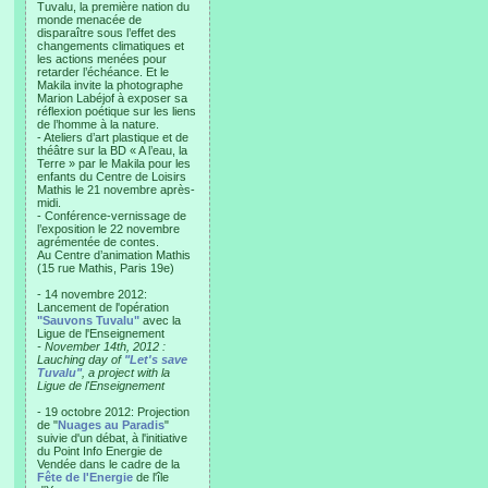
Tuvalu, la première nation du
monde menacée de
disparaître sous l’effet des
changements climatiques et
les actions menées pour
retarder l’échéance. Et le
Makila invite la photographe
Marion Labéjof à exposer sa
réflexion poétique sur les liens
de l’homme à la nature.
- Ateliers d’art plastique et de
théâtre sur la BD « A l’eau, la
Terre » par le Makila pour les
enfants du Centre de Loisirs
Mathis le 21 novembre après-
midi.
- Conférence-vernissage de
l’exposition le 22 novembre
agrémentée de contes.
Au Centre d’animation Mathis
(15 rue Mathis, Paris 19e)
- 14 novembre 2012:
Lancement de l'opération
"Sauvons Tuvalu"
avec la
Ligue de l'Enseignement
- November 14th, 2012 :
Lauching day of
"Let's save
Tuvalu"
, a project with la
Ligue de l'Enseignement
- 19 octobre 2012: Projection
de "
Nuages au Paradis
"
suivie d'un débat, à l'initiative
du Point Info Energie de
Vendée dans le cadre de la
Fête de l'Energie
de l'île