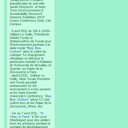
Tuvalu and AT’s small is
beautiful plan by and with
Sarah Hemstock. at Notts
Trent Uni Environment &
Sustainability Research
Network Exhibition, DICE
Centre Conference Suite, City
Campus.
- 8 avril 2011 de 10h à 12h30 :
Gilliane Le Gallic, Présidente
d'Alofa Tuvalu et
Ambassadrice de Tuvalu pour
l'Environnement participe à la
table-ronde "
Bye, Bye,
Culture
" dans le cadre du
colloque "Le changement
climatique un défi pour le
patrimoine mondial" à l'initiative
de l'Université de Versailles St
Quentin, au Palais de la
Découverte à Paris.
-
April 8,2011 : Gilliane Le
Gallic, Alofa Tuvalu President
and Tuvalu goodwill
ambassador for the
environment is a key speaker
at the Saint Quentin
University’s conference, "
Bye,
Bye, Culture
" about CC and
culture loss at the Palais de la
Decouverte, (Paris, 8e).
- 1er au 7 avril 2011 :
"A
l'eau, la Terre"
à Ste Luce
(Martinique) pour des ateliers
avec les primaires pendant la
semaine du développement