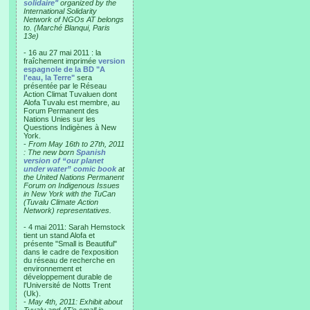
solidaire"
organized by the
International Solidarity
Network of NGOs AT belongs
to. (Marché Blanqui, Paris
13e)
- 16 au 27 mai 2011 : la
fraîchement imprimée
version
espagnole de la BD "A
l'eau, la Terre"
sera
présentée par le Réseau
Action Climat Tuvaluen dont
Alofa Tuvalu est membre, au
Forum Permanent des
Nations Unies sur les
Questions Indigènes à New
York.
-
From May 16th to 27th, 2011
: The new born
Spanish
version of “our planet
under water” comic book
at
the United Nations Permanent
Forum on Indigenous Issues
in New York with the TuCan
(Tuvalu Climate Action
Network) representatives.
- 4 mai 2011: Sarah Hemstock
tient un stand Alofa et
présente "Small is Beautiful"
dans le cadre de l'exposition
du réseau de recherche en
environnement et
développement durable de
l'Université de Notts Trent
(Uk).
-
May 4th, 2011: Exhibit about