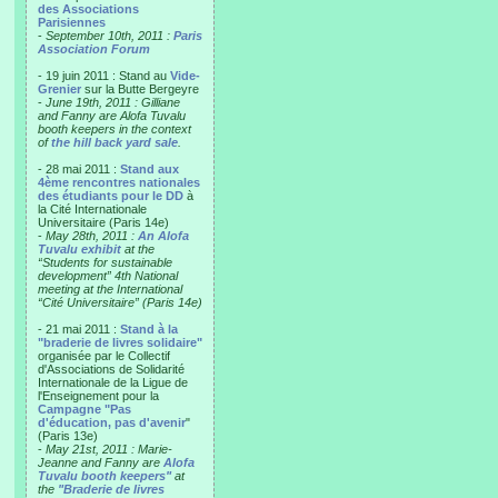
des Associations
Parisiennes
-
September 10th, 2011 :
Paris
Association Forum
- 19 juin 2011 : Stand au
Vide-
Grenier
sur la Butte Bergeyre
-
June 19th, 2011 : Gilliane
and Fanny are Alofa Tuvalu
booth keepers in the context
of
the hill back yard sale
.
- 28 mai 2011 :
Stand aux
4ème rencontres nationales
des étudiants pour le DD
à
la Cité Internationale
Universitaire (Paris 14e)
-
May 28th, 2011 :
An Alofa
Tuvalu exhibit
at the
“Students for sustainable
development” 4th National
meeting at the International
“Cité Universitaire” (Paris 14e)
- 21 mai 2011 :
Stand à la
"braderie de livres solidaire"
organisée par le Collectif
d'Associations de Solidarité
Internationale de la Ligue de
l'Enseignement pour la
Campagne "Pas
d'éducation, pas d'avenir
"
(Paris 13e)
-
May 21st, 2011 : Marie-
Jeanne and Fanny are
Alofa
Tuvalu booth keepers"
at
the
"Braderie de livres