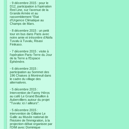
- 9 décembre 2015 : pour le
D12, participation à l’opération
Red Line, sur l’avenue de la
Grande Armée et au
rassemblement “Etat
d’Urgence Climatique au
Champs de Mars.
- 8 décembre 2015 : un petit
tour en bus dans Paris avec
notre amie et trésorière d’Alofa
Tuvalu à Tuvalu, Risasi
Finikaso.
- 7 décembre 2015 : visite à
l’opération Paris-Terre du Jour
de la Terre a l’Espace
Ephémère.
- 6 décembre 2015 :
participation au Sommet des
196 Chaises à Montreuil dans
le cadre du village des
alternatives.
- 5 décembre 2015 :
Intervention de Fanny Héros
au café Le Grand Bouillon à
Aubervilliers autour du projet
"Tuvalu: ici / ailleurs".
- 5 décembre 2015 :
intervention de Gilliane Le
Gallic au Musée national de
l’histoire de l’immigration, à la
projection-débat organisee par
l’OIM avec Dominique