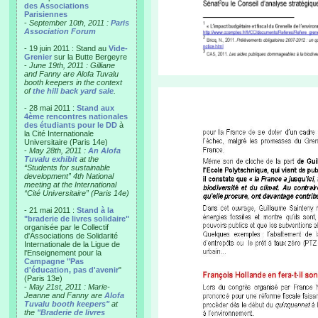
des Associations
Parisiennes
-
September 10th, 2011 :
Paris
Association Forum
- 19 juin 2011 : Stand au
Vide-
Grenier
sur la Butte Bergeyre
-
June 19th, 2011 : Gilliane
and Fanny are Alofa Tuvalu
booth keepers in the context
of
the hill back yard sale
.
- 28 mai 2011 :
Stand aux
4ème rencontres nationales
des étudiants pour le DD
à
la Cité Internationale
Universitaire (Paris 14e)
-
May 28th, 2011 :
An Alofa
Tuvalu exhibit
at the
“Students for sustainable
development” 4th National
meeting at the International
“Cité Universitaire” (Paris 14e)
- 21 mai 2011 :
Stand à la
"braderie de livres solidaire"
organisée par le Collectif
d'Associations de Solidarité
Internationale de la Ligue de
l'Enseignement pour la
Campagne "Pas
d'éducation, pas d'avenir
"
(Paris 13e)
-
May 21st, 2011 : Marie-
Jeanne and Fanny are
Alofa
Tuvalu booth keepers"
at
the
"Braderie de livres