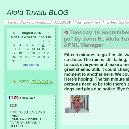
Alofa Tuvalu BLOG
/
/
/
/
/
/
Home
Www.alofatuvalu.tv
FACEBOOK
You Tube
Flickr
Twitter
Conta
Tuesday 18 September, 
«
August 2026
»
Mon
Tue
Wed
Thu
Fri
Sat
Sun
go" by John H., Alofa Tu
1
2
APNL Manager
3
4
5
6
7
8
9
10
11
12
13
14
15
16
17
18
19
20
21
22
23
Fifteen minutes to go. I’m still w
24
25
26
27
28
29
30
so close. The rain is still falli
31
to soak everyone and make a mes
08/08/2026
great shame. Still, it could chan
moment to another here. We coul
Here’s hoping! The ten minute 
persons need to be told there’s 
dogs and pigs due notice. Bye f
AGENDA !
2016
TIME TO SIT BACK AND
THINK
ENFIN LA POSSIBILITE DE
FAIRE PAUSE POUR
REFLECHIR