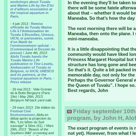
workshops about Tuvalu
In the evening they’ll be taken t
and Marine Life by the D'Ici
there will be some fatele afterw
et d'ailleurs association at
about that – whether it would be
the tropical aquarium in
Paris.
Maneaba. So that’s how the day 
- 4 juin 2013 :
Remise
officielle de Tuvalu Marine
The next morning there will be a
Life à l'Ambassadeur de
Maneaba, then onto the plane. I 
Tuvalu à Bruxelles, Unesco,
mini-maneaba.
UICN, et partenaires, suivie
d'un Mardi de
l'environnement spécial
. -
It is a little disappointing that th
(
Communiqué
et
Dossier de
presse
) /
June 4th, 2013:
community would have liked long
Alofa Tuvalu hands the
Princess Margaret Hospital but t
Tuvalu Marine Life
publication to Tine Leuelu,
structure has long gone and bee
Ambassador of Tuvalu to
So that’s it. Quite a bit packed in
Belgium, to IUCN, UNESCO
memorable day, not only for the 
and its partners, at the
tropical aquarium in Paris.
-
Perhaps the Governor General wi
Press release
the Queen of Tuvalu”. I hope so.
- 26 mai 2013 : Vide-Grenier
Best regards, John
de la Butte Bergeyre (Paris
19e) /
May 26th, 2013:
Bergeyre hill back yard sale.
- 29 mars 2013: 19e édition du
Friday september 10th: 
Festival Ciné
Environnement
, Alofa en
program, by John H, Alof
débat après la projection du
film, "Les bêtes du Sud
sauvage" à Sées (61). /
Mars
The exact program of events is n
29th, 2013: "Beasts of the
not yet). However, from what I le
Southern Wild" screening and