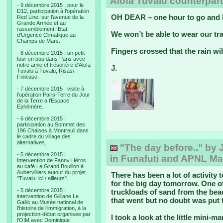
Alofa Tuvalu counterpar
- 9 décembre 2015 : pour le
D12, participation à l’opération
OH DEAR – one hour to go and heav
Red Line, sur l’avenue de la
Grande Armée et au
rassemblement “Etat
We won’t be able to wear our tra
d’Urgence Climatique au
Champs de Mars.
Fingers crossed that the rain wil
- 8 décembre 2015 : un petit
tour en bus dans Paris avec
notre amie et trésorière d’Alofa
J.
Tuvalu à Tuvalu, Risasi
Finikaso.
- 7 décembre 2015 : visite à
l’opération Paris-Terre du Jour
de la Terre a l’Espace
Ephémère.
- 6 décembre 2015 :
participation au Sommet des
196 Chaises à Montreuil dans
le cadre du village des
alternatives.
"The day before.." by 
- 5 décembre 2015 :
in Funafuti and APNL M
Intervention de Fanny Héros
au café Le Grand Bouillon à
Aubervilliers autour du projet
There has been a lot of activity 
"Tuvalu: ici / ailleurs".
for the big day tomorrow. One of
- 5 décembre 2015 :
truckloads of sand from the beac
intervention de Gilliane Le
that went but no doubt was put 
Gallic au Musée national de
l’histoire de l’immigration, à la
projection-débat organisee par
I took a look at the little mini-
l’OIM avec Dominique