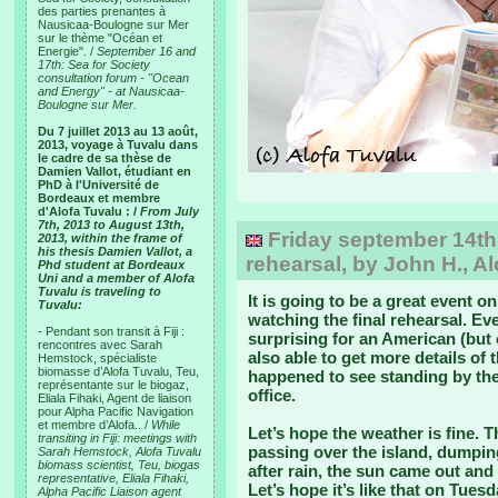
des parties prenantes à
Nausicaa-Boulogne sur Mer
sur le thème "Océan et
Energie". /
September 16 and
17th: Sea for Society
consultation forum - "Ocean
and Energy" - at Nausicaa-
Boulogne sur Mer.
Du 7 juillet 2013 au 13 août,
2013, voyage à Tuvalu dans
le cadre de sa thèse de
Damien Vallot, étudiant en
PhD à l'Université de
Bordeaux et membre
d'Alofa Tuvalu : /
From July
7th, 2013 to August 13th,
Friday september 14th: 
2013, within the frame of
his thesis Damien Vallot, a
rehearsal, by John H., Al
Phd student at Bordeaux
Uni and a member of Alofa
Tuvalu is traveling to
It is going to be a great event o
Tuvalu:
watching the final rehearsal. Ev
- Pendant son transit à Fiji :
surprising for an American (but 
rencontres avec Sarah
also able to get more details 
Hemstock, spécialiste
biomasse d’Alofa Tuvalu, Teu,
happened to see standing by the
représentante sur le biogaz,
office.
Eliala Fihaki, Agent de liaison
pour Alpha Pacific Navigation
et membre d’Alofa.. /
While
Let’s hope the weather is fine.
transiting in Fiji: meetings with
passing over the island, dumpin
Sarah Hemstock, Alofa Tuvalu
biomass scientist, Teu, biogas
after rain, the sun came out and 
representative, Eliala Fihaki,
Let’s hope it’s like that on Tuesd
Alpha Pacific Liaison agent