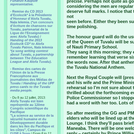
precise. Perhaps not quite as g
Funafuti Kaupule
representative.
considering the men are regular 
deserve full marks. I notice that 
- Remise du CD 2013
d'Ecolozik* à la Présidente
not
d'Honneur d'Alofa Tuvalu,
seen before. Either they been su
Nala Ielemia. (*un concours
d'écriture de chansons sur
time polishing.
Tuvalu, partenariat de la
Ligue de l'Enseignement
The honour guard will do the us
avec Alofa Tuvalu) /
Handing of the 2013
of the Queen of Tuvalu will be s
Ecolozik CD* to Alofa
of Nauti Primary School.
Tuvalu Patron, Nala Ielemia
*(a song writing contest
They sang it this morning; they
about Tuvalu, a partnership
remember learning that verse six
between The Education
the words now. After that anthe
League and Alofa Tuvalu).
the Tuvalu National Anthem.
- Remise des cartes de
l'Union de la la Presse
Francophone aux
Next the Royal Couple will (pre
journalistes des Médias de
and his wife and the Prime Minist
Tuvalu /
Handing of the UPF
press cards to the Tuvalu
rehearsal so I’m not sure about t
media people.
thrilled about the forthcoming ev
Police Commissioner so I stopped
- Du 8 au 12 juillet, 2013:
Alofa Tuvalu est bien
had a word with her too. Lots of
représentée au 12ème
Congrès scientifique du
Pacifique
So after meeting the GG and PM
"La science au service de la
elders who will be lined up at th
sécurité humaine et du
Lounge. I think they’ll pass bri
Développement durable
dans les îles du Pacifique et
Maneaba. There will be one wel
les côtes", Campus de
reply – certainly by Prince Willi
l'USP à Suva
/
From 8 to 12