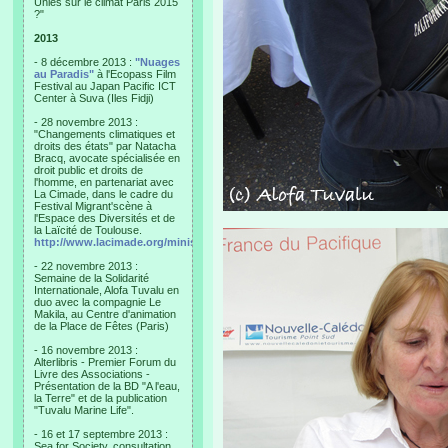
Unies sur le climat Paris 2015
?"
2013
- 8 décembre 2013 :
"Nuages
au Paradis"
à l'Ecopass Film
Festival au Japan Pacific ICT
Center à Suva (Iles Fidji)
- 28 novembre 2013 :
"Changements climatiques et
droits des états" par Natacha
Bracq, avocate spécialisée en
droit public et droits de
l'homme, en partenariat avec
La Cimade, dans le cadre du
Festival Migrant'scène à
l'Espace des Diversités et de
la Laïcité de Toulouse.
http://www.lacimade.org/minisites/migrantscene
- 22 novembre 2013 :
Semaine de la Solidarité
Internationale, Alofa Tuvalu en
duo avec la compagnie Le
Makila, au Centre d'animation
de la Place de Fêtes (Paris)
- 16 novembre 2013 :
Alterlibris - Premier Forum du
Livre des Associations -
Présentation de la BD "A l'eau,
la Terre" et de la publication
"Tuvalu Marine Life".
- 16 et 17 septembre 2013 :
Sea for Society, consultation