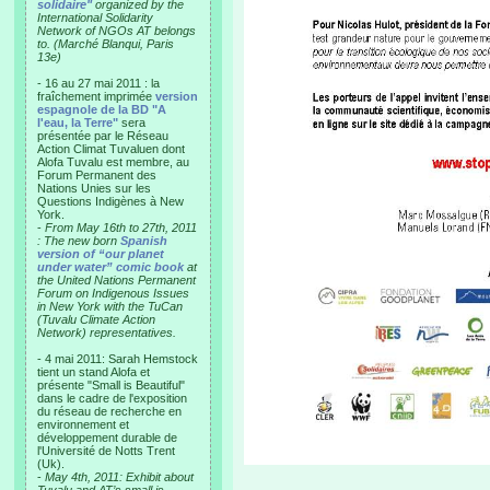
solidaire"
organized by the
International Solidarity
Network of NGOs AT belongs
to. (Marché Blanqui, Paris
13e)
- 16 au 27 mai 2011 : la
fraîchement imprimée
version
espagnole de la BD "A
l'eau, la Terre"
sera
présentée par le Réseau
Action Climat Tuvaluen dont
Alofa Tuvalu est membre, au
Forum Permanent des
Nations Unies sur les
Questions Indigènes à New
York.
-
From May 16th to 27th, 2011
: The new born
Spanish
version of “our planet
under water” comic book
at
the United Nations Permanent
Forum on Indigenous Issues
in New York with the TuCan
(Tuvalu Climate Action
Network) representatives.
- 4 mai 2011: Sarah Hemstock
tient un stand Alofa et
présente "Small is Beautiful"
dans le cadre de l'exposition
du réseau de recherche en
environnement et
développement durable de
l'Université de Notts Trent
(Uk).
-
May 4th, 2011: Exhibit about