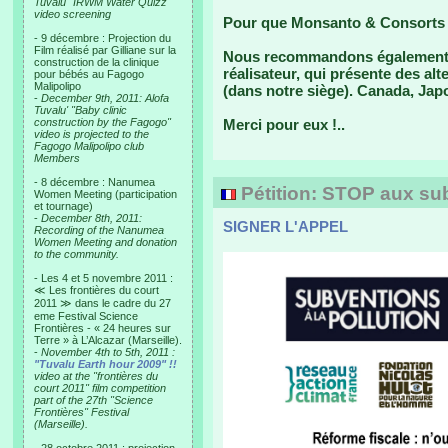
Tuvalu "IRWM Water Quizz"
video screening
Pour que Monsanto & Consorts ne
- 9 décembre : Projection du
Film réalisé par Gilliane sur la
Nous recommandons également "
construction de la clinique
réalisateur, qui présente des alt
pour bébés au Fagogo
Malipolipo
(dans notre siège). Canada, Jap
-
December 9th, 2011: Alofa
Tuvalu' "Baby clinic
construction by the Fagogo"
Merci pour eux !..
video is projected to the
Fagogo Malipolipo club
Members
- 8 décembre : Nanumea
Pétition: STOP aux subv
Women Meeting (participation
et tournage)
-
December 8th, 2011:
SIGNER L'APPEL
Recording of the Nanumea
Women Meeting and donation
to the community.
- Les 4 et 5 novembre 2011 :
≪ Les frontières du court
2011 ≫ dans le cadre du 27
eme Festival Science
Frontières - « 24 heures sur
Terre » à L’Alcazar (Marseille).
-
November 4th to 5th, 2011 :
"Tuvalu Earth hour 2009" !!
video at the "frontières du
court 2011" film competition
part of the 27th "Science
Frontières" Festival
(Marseille).