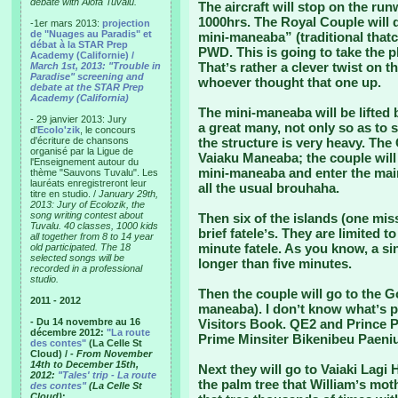
debate with Alofa Tuvalu.
The aircraft will stop on the runw
1000hrs. The Royal Couple will d
-1er mars 2013:
projection
de "Nuages au Paradis" et
mini-maneaba” (traditional that
débat à la STAR Prep
PWD. This is going to take the p
Academy (Californie) /
Thatʼs rather a clever twist on t
March 1st, 2013: "Trouble in
Paradise" screening and
whoever thought that one up.
debate at the STAR Prep
Academy (California)
The mini-maneaba will be lifted
- 29 janvier 2013: Jury
a great many, not only so as to
d'
Ecolo'zik
, le concours
d'écriture de chansons
the structure is very heavy. The 
organisé par la Ligue de
Vaiaku Maneaba; the couple will 
l'Enseignement autour du
mini-maneaba and enter the ma
thème "Sauvons Tuvalu". Les
lauréats enregistreront leur
all the usual brouhaha.
titre en studio. /
January 29th,
2013: Jury of Ecolozik, the
song writing contest about
Then six of the islands (one mis
Tuvalu. 40 classes, 1000 kids
brief fateleʼs. They are limited t
all together from 8 to 14 year
minute fatele. As you know, a s
old participated. The 18
selected songs will be
longer than five minutes.
recorded in a professional
studio.
Then the couple will go to the G
2011 - 2012
maneaba). I donʼt know whatʼs p
- Du 14 novembre au 16
Visitors Book. QE2 and Prince Ph
décembre 2012:
"La route
Prime Minsiter Bikenibeu Paeniu
des contes"
(La Celle St
Cloud) /
- From November
14th to December 15th,
Next they will go to Vaiaki Lagi H
2012:
"Tales' trip - La route
the palm tree that Williamʼs mot
des contes"
(La Celle St
Cloud)
: