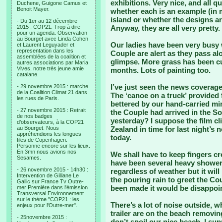
exhibitions. Very nice, and all q
Duchene, Guigone Camus et
Benoit Mayer.
whether each is an example (in m
island or whether the designs are
- Du 1er au 12 décembre
2015 : COP21. Trop à dire
Anyway, they are all very pretty.
pour un agenda. Observation
au Bourget avec Linda Cohen
Our ladies have been very busy w
et Laurent Leguyader et
representation dans les
Couple are alert as they pass al
assemblées de la coalition et
glimpse. More grass has been cut
autres associations par Maria
Vives, notre très jeune amie
months. Lots of painting too.
catalane.
I’ve just seen the news coverage
- 29 novembre 2015 : marche
de la Coalition Climat 21 dans
The ‘canoe on a truck’ provided f
les rues de Paris.
bettered by our hand-carried mi
- 27 novembre 2015 : Retrait
the Couple had arrived in the So
de nos badges
yesterday? I suppose the film cl
d’observateurs, à la COP21
au Bourget. Nous
Zealand in time for last night’s
appréhendions les longues
today.
files de Copenhagen.
Personne encore sur les lieux.
En 3mn nous avions nos
We shall have to keep fingers c
Sesames.
have been several heavy showers
- 26 novembre 2015 - 14h30 :
regardless of weather but it will
Intervention de Gilliane Le
the pouring rain to greet the Cou
Gallic sur France Tv Outre-
been made it would be disappoint
mer Première dans l'émission
Transversal Environnement
sur le thème "COP21 : les
There’s a lot of noise outside, 
enjeux pour l'Outre-mer".
trailer are on the beach removin
- 25novembre 2015 :
don’t spoil our nice beach. I s