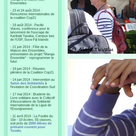
Ensembles
- 23 et 24 août 2014 :
Rencontres internationales de
la coalition Cop21
- 19 août 2014 : Pacific
Voices, conférence pour le
lancement de l'ouvrage de
Karibaiti Taoaba, Campus bas
de l'USP, Suva-Fiji Islands
- 21 juin 2014 : Fête de la
Maison des Ensembles,
présentation du projet "Manga
Ensemble" - reprogrammer le
futur.
- 19 juin 2014 : Réunion
plénière de la Coalition Cop21
- 14 juin 2014 : Intervention au
Salon des Solidarités
à
l'invitation de Coordination Sud
- 17 mai 2014 : Braderie du
Livre solidaire avec le Collectif
d'Associations de Solidarité
Internationale de la Ligue de
l'Enseignement.
- 11 avril 2014 : La Foulée du
10e - 10 écoles, 55 classes,
soit près de
2000 élèves de
primaire courent pour
Tuvalu
.