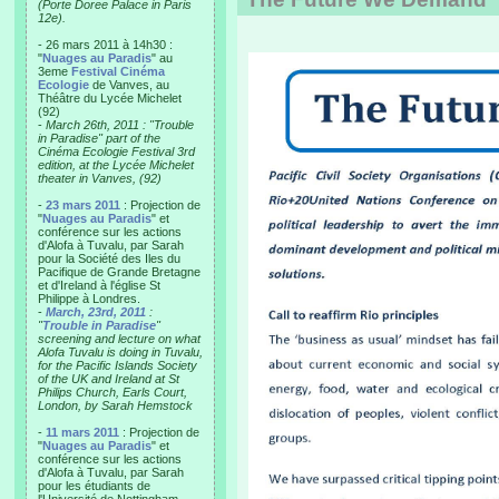
(Porte Doree Palace in Paris
12e).
- 26 mars 2011 à 14h30 :
"
Nuages au Paradis
" au
3eme
Festival Cinéma
Ecologie
de Vanves, au
Théâtre du Lycée Michelet
(92)
-
March 26th, 2011 : "Trouble
in Paradise" part of the
Cinéma Ecologie Festival 3rd
edition, at the Lycée Michelet
theater in Vanves, (92)
-
23 mars 2011
: Projection de
"
Nuages au Paradis
" et
conférence sur les actions
d'Alofa à Tuvalu, par Sarah
pour la Société des Iles du
Pacifique de Grande Bretagne
et d'Ireland à l'église St
Philippe à Londres.
-
March, 23rd, 2011
:
"
Trouble in Paradise
"
screening and lecture on what
Alofa Tuvalu is doing in Tuvalu,
for the Pacific Islands Society
of the UK and Ireland at St
Philips Church, Earls Court,
London, by Sarah Hemstock
-
11 mars 2011
: Projection de
"
Nuages au Paradis
" et
conférence sur les actions
d'Alofa à Tuvalu, par Sarah
pour les étudiants de