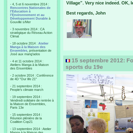
Village”. Very nice indeed. OK, l
- 4, 5 et 6 novembre 2014 :
Rencontres Nationales de
l'Education à
Best regards, John
l'Environnement et au
Développement Durable
à
Gouville s/Mer
- 3 novembre 2014 : CA
stratégique du Réseau Action
Climat
- 18 octobre 2014 :
Atelier
Manga à la Maison des
Ensembles
, présentation de
José aux mang'ados
15 septembre 2012: Fo
- 4 et 11 octobre 2014 :
Ateliers Manga à la Maison
sports du 19e
des Ensembles
- 2 octobre 2014 : Conférence
de 4D "Our life 21"
- 21 septembre 2014 :
People's climate march
- 19 septembre 2014 :
Vendredi solidaire de rentrée à
la Maison de Ensembles,
Paris 13e
- 15 septembre 2014 :
Réunion plénière de la
Coalition Cop21
- 13 septembre 2014 : Atelier
Manga à la Maison des