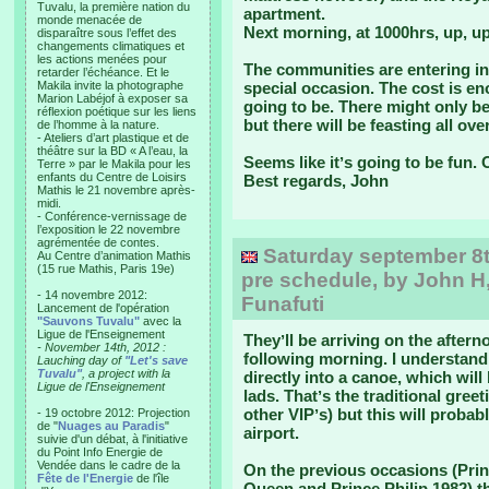
Tuvalu, la première nation du
apartment.
monde menacée de
Next morning, at 1000hrs, up, u
disparaître sous l’effet des
changements climatiques et
les actions menées pour
The communities are entering into 
retarder l’échéance. Et le
Makila invite la photographe
special occasion. The cost is 
Marion Labéjof à exposer sa
going to be. There might only be 
réflexion poétique sur les liens
but there will be feasting all ove
de l’homme à la nature.
- Ateliers d’art plastique et de
théâtre sur la BD « A l’eau, la
Seems like itʼs going to be fun. 
Terre » par le Makila pour les
enfants du Centre de Loisirs
Best regards, John
Mathis le 21 novembre après-
midi.
- Conférence-vernissage de
l’exposition le 22 novembre
agrémentée de contes.
Saturday september 8th:
Au Centre d’animation Mathis
(15 rue Mathis, Paris 19e)
pre schedule, by John H,
- 14 novembre 2012:
Funafuti
Lancement de l'opération
"Sauvons Tuvalu"
avec la
Ligue de l'Enseignement
Theyʼll be arriving on the after
- November 14th, 2012 :
following morning. I understand
Lauching day of
"Let's save
Tuvalu"
, a project with la
directly into a canoe, which wil
Ligue de l'Enseignement
lads. Thatʼs the traditional gre
other VIPʼs) but this will probabl
- 19 octobre 2012: Projection
de "
Nuages au Paradis
"
airport.
suivie d'un débat, à l'initiative
du Point Info Energie de
Vendée dans le cadre de la
On the previous occasions (Prin
Fête de l'Energie
de l'île
Queen and Prince Philip 1982) t