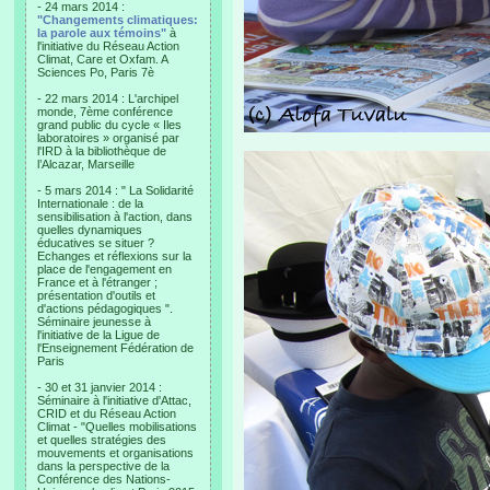
- 24 mars 2014 :
"Changements climatiques:
la parole aux témoins"
à
l'initiative du Réseau Action
Climat, Care et Oxfam. A
Sciences Po, Paris 7è
- 22 mars 2014 : L'archipel
monde, 7ème conférence
grand public du cycle « Iles
laboratoires » organisé par
l'IRD à la bibliothèque de
l’Alcazar, Marseille
- 5 mars 2014 : " La Solidarité
Internationale : de la
sensibilisation à l'action, dans
quelles dynamiques
éducatives se situer ?
Echanges et réflexions sur la
place de l'engagement en
France et à l'étranger ;
présentation d'outils et
d'actions pédagogiques ".
Séminaire jeunesse à
l'initiative de la Ligue de
l'Enseignement Fédération de
Paris
- 30 et 31 janvier 2014 :
Séminaire à l'initiative d'Attac,
CRID et du Réseau Action
Climat - "Quelles mobilisations
et quelles stratégies des
mouvements et organisations
dans la perspective de la
Conférence des Nations-