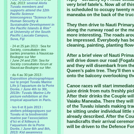
July, 2013:
several Alofa
very brief fatele’s. Now all of thi
Tuvalu members and
is scheduled to occupy twenty m
supports attend the 12th
Pacific Science
maneaba on the back of the truc
Intercongress "Science for
Human Security &
They then drive to Nauti Primary
Sustainable Development in
the Pacific Islands & Rim"
along the runway road or the mai
at University of the South
more interesting. The roads aro
Pacific Laucala Campus,
Suva, Fiji
be impressed. Everybody has bee
cleaning, painting, planting flow
- 24 et 25 juin 2013 : Sea for
Society, consultation des
parties prenantes à Nausicaa-
After a brief view of Nauti Prim
Boulogne sur Mer
will drive down our road (Fogafal
/
June 24 and 25th: Sea for
Society consultation forum at
and they will disembark from the
Nausicaa-Boulogne sur Mer.
Queen’s palm tree. They’ll then 
- du 4 au 30 juin 2013 :
onto the balcony overlooking th
Exposition photographique
sur le projet Tuvalu Marine
Canoe races will start immediate
Life à l'aquarium de la Porte
Dorée. /
June 4th to 30t,
juice drink from nuts freshly pi
2013h: Tuvalu Marine Life
After their drinks the Couple wil
picture exhibition at the
tropical aquarium in Paris.
Vaiaku Maneaba. There they wil
of the Tuvalu islands making tra
- les 6 et 8 juin 2013 :
be sitting under individual littl
ateliers pédagogiques sur
Tuvalu et la biodiversité
already described. After the Cou
marine par l'association
handicrafts their arrival ceremo
d'Ici et d'Ailleurs à
l'aquarium de la Porte
will be driven to the Defence Fo
Dorée. /
June 6th and 8th,
2013: Kid awareness