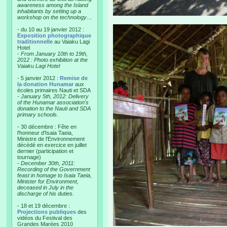
awareness among the Island
inhabitants by setting up a
workshop on the technology…
- du 10 au 19 janvier 2012 :
Exposition photographique
traditionnelle
au Vaiaku Lagi
Hotel
-
From January 10th to 19th,
2012 : Photo exhibition at the
Vaiaku Lagi Hotel
- 5 janvier 2012 :
Remise de
la donation Hunamar
aux
écoles primaires Nauti et SDA
-
January 5th, 2012: Delivery
of the Hunamar association's
donation to the Nauti and SDA
primary schools.
- 30 décembre : Fête en
l'honneur d'Isaia Taeia,
Ministre de l'Environnement
décédé en exercice en juillet
dernier (participation et
tournage)
-
December 30th, 2011:
Recording of the Government
feast in homage to Isaia Taeia,
Minister for Environment,
deceased in July in the
discharge of his duties.
- 18 et 19 décembre :
Projections publiques
des
vidéos du Festival des
Grandes Marées 2010