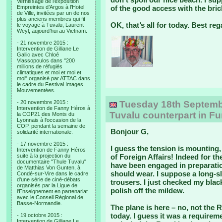
Vernissage de l’exposition
Empreintes d’Argos à l’Hotel
of the good access with the bri
de Ville, invitées par un de nos
plus anciens membres qui fit
OK, that’s all for today. Best re
le voyage à Tuvalu, Laurent
Weyl, aujourd’hui au Vietnam.
- 21 novembre 2015 :
Intervention de Gilliane Le
Gallic avec Chloé
Vlassopoulos dans "200
millions de réfugiés
climatiques et moi et moi et
moi" organisé par ATTAC dans
le cadre du Festival Images
Mouvementées.
- 20 novembre 2015 :
Tuesday 18th September
Intervention de Fanny Héros à
Tuvalu counterpart in F
la COP21 des Monts du
Lyonnais à l'occasion de la
COP, pendant la semaine de
Bonjour G,
solidarité internationale.
- 17 novembre 2015 :
I guess the tension is mounting,
Intervention de Fanny Héros
suite à la projection du
of Foreign Affairs! Indeed for t
documentaire "Thule Tuvalu"
have been engaged in preparation
de Matthias Von Gunten, à
should wear. I suppose a long-sl
Condé-sur-Vire dans le cadre
d'une série de ciné-débats
trousers. I just checked my black
organisés par la Ligue de
polish off the mildew.
l'Enseignement en partenariat
avec le Conseil Régional de
Basse-Normandie.
The plane is here – no, not the R
today. I guess it was a requirem
- 19 octobre 2015 :
Intervention de Gilliane Le