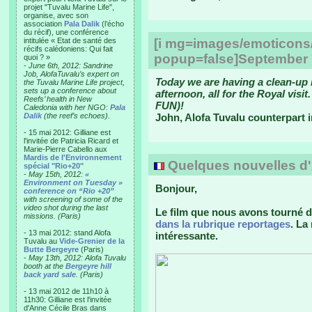
projet "Tuvalu Marine Life",
organise, avec son
association
Pala Dalik
(l’écho
du récif), une conférence
intitulée « Etat de santé des
[i mg=images/emoticons/
récifs calédoniens: Qui fait
popup=false]September 7
quoi ? »
-
June 6th, 2012: Sandrine
Job, AlofaTuvalu’s expert on
Today we are having a clean-up 
the Tuvalu Marine Life project,
sets up a conference about
afternoon, all for the Royal visi
Reefs’ health in New
FUN)!
Caledonia with her NGO:
Pala
Dalik
(the reef’s echoes).
John, Alofa Tuvalu counterpart i
- 15 mai 2012: Gilliane est
l'invitée de Patricia Ricard et
Marie-Pierre Cabello aux
Mardis de l'Environnement
Quelques nouvelles d'Au
spécial "Rio+20"
-
May 15th, 2012:
«
Environment on Tuesday »
Bonjour,
conference on “Rio +20”
with screening of some of the
video shot during the last
Le film que nous avons tourné da
missions. (Paris)
dans la rubrique reportages
. La
- 13 mai 2012: stand Alofa
intéressante.
Tuvalu au
Vide-Grenier de la
Butte Bergeyre
(Paris)
-
May 13th, 2012: Alofa Tuvalu
booth at the
Bergeyre hill
back yard sale
. (Paris)
- 13 mai 2012 de 11h10 à
11h30: Gilliane est l'invitée
d'Anne Cécile Bras dans