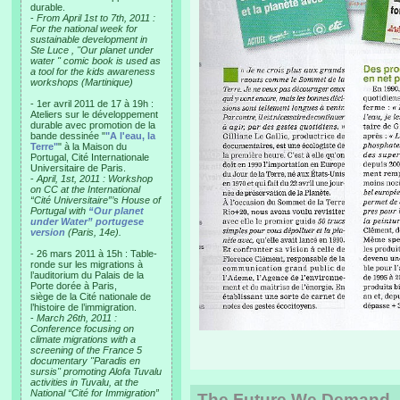
durable.
-
From April 1st to 7th, 2011 :
For the national week for
sustainable development in
Ste Luce , "Our planet under
water " comic book is used as
a tool for the kids awareness
workshops (Martinique)
- 1er avril 2011 de 17 à 19h :
Ateliers sur le développement
durable avec promotion de la
bande dessinée "
"A l'eau, la
Terre"
" à la Maison du
Portugal, Cité Internationale
Universitaire de Paris.
-
April, 1st, 2011 : Workshop
on CC at the International
“Cité Universitaire”’s House of
Portugal with
“Our planet
under Water” portugese
version
(Paris, 14e).
- 26 mars 2011 à 15h : Table-
ronde sur les migrations à
l’auditorium du Palais de la
Porte dorée à Paris,
siège de la Cité nationale de
l’histoire de l’immigration.
-
March 26th, 2011 :
Conference focusing on
climate migrations with a
screening of the France 5
documentary "Paradis en
sursis" promoting Alofa Tuvalu
activities in Tuvalu, at the
National “Cité for Immigration”
The Future We Demand