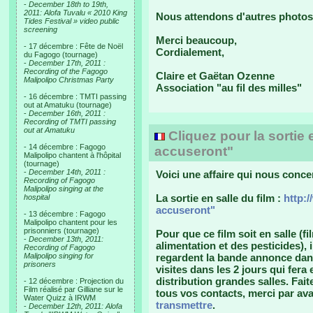
-
December 18th to 19th,
2011: Alofa Tuvalu « 2010 King
Nous attendons d'autres photos 
Tides Festival » video public
screening
Merci beaucoup,
- 17 décembre : Fête de Noël
Cordialement,
du Fagogo (tournage)
-
December 17th, 2011 :
Recording of the Fagogo
Claire et Gaëtan Ozenne
Malipolipo Christmas Party
Association "au fil des milles"
- 16 décembre : TMTI passing
out at Amatuku (tournage)
-
December 16th, 2011 :
Recording of TMTI passing
out at Amatuku
Cliquez pour la sortie
- 14 décembre : Fagogo
accuseront"
Malipolipo chantent à l'hôpital
(tournage)
-
December 14th, 2011 :
Voici une affaire qui nous con
Recording of Fagogo
Malipolipo singing at the
La sortie en salle du film :
http:
hospital
accuseront"
- 13 décembre : Fagogo
Malipolipo chantent pour les
prisonniers (tournage)
Pour que ce film soit en salle (
-
December 13th, 2011:
alimentation et des pesticides)
Recording of Fagogo
Malipolipo singing for
regardent la bande annonce dans
prisoners
visites dans les 2 jours qui fera
distribution grandes salles. Faite
- 12 décembre : Projection du
Film réalisé par Gilliane sur le
tous vos contacts, merci par av
Water Quizz à IRWM
transmettre
.
-
December 12th, 2011: Alofa