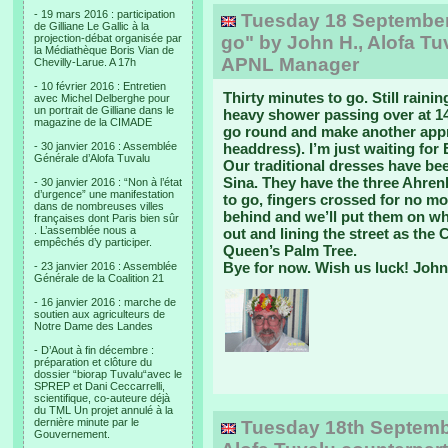
- 19 mars 2016 : participation
Tuesday 18 September, 
de Gilliane Le Gallic à la
projection-débat organisée par
go" by John H., Alofa Tu
la Médiathèque Boris Vian de
APNL Manager
Chevilly-Larue. A 17h
- 10 février 2016 : Entretien
Thirty minutes to go. Still rainin
avec Michel Delberghe pour
un portrait de Gilliane dans le
heavy shower passing over at 1
magazine de la CIMADE
go round and make another appr
- 30 janvier 2016 : Assemblée
headdress). I’m just waiting for 
Générale d’Alofa Tuvalu
Our traditional dresses have b
Sina. They have the three Ahrenki
- 30 janvier 2016 : “Non à l’état
d’urgence” une manifestation
to go, fingers crossed for no mo
dans de nombreuses villes
behind and we’ll put them on wh
françaises dont Paris bien sûr
. L’assemblée nous a
out and lining the street as the
empêchés d’y participer.
Queen’s Palm Tree.
Bye for now. Wish us luck! John
- 23 janvier 2016 : Assemblée
Générale de la Coalition 21
- 16 janvier 2016 : marche de
soutien aux agriculteurs de
Notre Dame des Landes
- D’Aout à fin décembre :
préparation et clôture du
dossier “biorap Tuvalu“avec le
SPREP et Dani Ceccarrelli,
scientifique, co-auteure déjà
du TML Un projet annulé à la
dernière minute par le
Tuesday 18th September
Gouvernement.