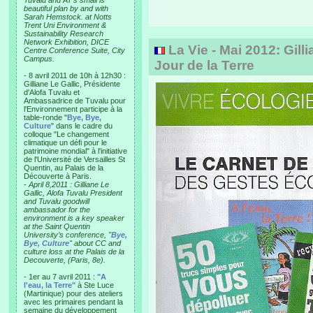
Tuvalu and AT’s small is
beautiful plan by and with
Sarah Hemstock. at Notts
Trent Uni Environment &
Sustainability Research
Network Exhibition, DICE
La Vie - Mai 2012: Gill
Centre Conference Suite, City
Campus.
Jour de la Terre
- 8 avril 2011 de 10h à 12h30 :
Gilliane Le Gallic, Présidente
d'Alofa Tuvalu et
Ambassadrice de Tuvalu pour
l'Environnement participe à la
table-ronde "
Bye, Bye,
Culture
" dans le cadre du
colloque "Le changement
climatique un défi pour le
patrimoine mondial" à l'initiative
de l'Université de Versailles St
Quentin, au Palais de la
Découverte à Paris.
-
April 8,2011 : Gilliane Le
Gallic, Alofa Tuvalu President
and Tuvalu goodwill
ambassador for the
environment is a key speaker
at the Saint Quentin
University’s conference, "
Bye,
Bye, Culture
" about CC and
culture loss at the Palais de la
Decouverte, (Paris, 8e).
- 1er au 7 avril 2011 :
"A
l'eau, la Terre"
à Ste Luce
(Martinique) pour des ateliers
avec les primaires pendant la
semaine du développement