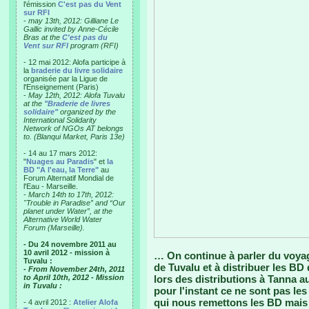
l'émission
C'est pas du Vent
sur RFI
-
may 13th, 2012: Gilliane Le
Gallic invited by Anne-Cécile
Bras at the
C'est pas du
Vent sur RFI
program (RFI)
- 12 mai 2012: Alofa participe à
la
braderie du livre solidaire
organisée par la Ligue de
l'Enseignement (Paris)
-
May 12th, 2012: Alofa Tuvalu
at the
"Braderie de livres
solidaire"
organized by the
International Solidarity
Network of NGOs AT belongs
to. (Blanqui Market, Paris 13e)
- 14 au 17 mars 2012:
"
Nuages au Paradis
" et
la
BD "A l'eau, la Terre"
au
Forum Alternatif Mondial de
l'Eau - Marseille.
-
March 14th to 17th, 2012:
"Trouble in Paradise” and “Our
planet under Water”, at the
Alternative World Water
Forum (Marseille).
- Du 24 novembre 2011 au
10 avril 2012 - mission à
… On continue à parler du voyag
Tuvalu :
de Tuvalu et à distribuer les BD
- From November 24th, 2011
to April 10th, 2012 - Mission
lors des distributions à Tanna a
in Tuvalu :
pour l'instant ce ne sont pas les
qui nous remettons les BD mais la
- 4 avril 2012 :
Atelier Alofa