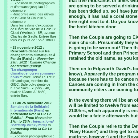
that tree thousands of times with
- Exposition de photographies
are going to be served a drinking
et d’artisanat jusqu’au 12
has been tidied up, so I have jus
décembre.
- Rencontre avec des élèves
enough, it has had a coral stone
de la Celle St Cloud le 5
tree right next to it. Do you kno
décembre
Dans les salons d’exposition
the hotel kitchen door.
de l’Hôtel de ville de la Celle St
Cloud (Yvelines) - 8E, avenue
Charles de Gaulle. Entrée libre
Then the Couple are going to EKT
tous les jours de 15h à 18h00.
main church. Presumably they wi
is going to be worn out! Then th
- 29 novembre 2012 :
Rencontre-débat sur les
Primary School and then Princes
changements climatiques à
retained the old name, as you k
Pantin (Paris) /
- November
29th, 2012 : Climate Change
conference (Paris)
:
Then on to Edgworth Davidʼs bor
"Le changement
know). Apparently the program en
climatique: où en sommes-
nous?"
avec Hervé Le Treut,
because there has to be canoe ra
climatologue, membre du
Canoes are coming in from the o
GIEC. Salle polyvalente de
l’Ecole Saint-Exupéry - 40,
community elders are coming to
quai de l’Aisne. A 18h30,
entrée libre.
In the evening there will be an o
- 17 au 25 novembre 2012 :
will be limited to twelve from ea
Semaine de la Solidarité
2130hrs, which apparently is end 
Internationale (Paris)
en
partenariat avec la Cie Le
would be a fatele afterwards but
Makila /
- From November
17th to 25th :
International
Solidarity Week (Paris)
in
Then the Couple retire to the De
partnership with la Cie Le
ʻNavy Houseʼ) and they get to s
Makila
:
mattress however) and the Royal
- Exposition photographique :