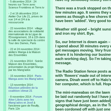
- 5 décembre 2014 : 24
heures sur Terre avec
Science Frontières et Terre.tv
There was a truck stopped on th
few minutes ago. It seems they we
- 2 et 16 décembre 2014 :
seems as though a few chores that
Atelier Our Life 21, prises de
vue 1/4 et 2/4 à la
have been ‘added’. Very good to
ressourcerie
- 22 novembre 2014 : village
Weather still good – bright suns
des associations de solidarité
and iron my shirt. Bye.
internationale de la Ligue de
l'Enseignement, 18 à 22h dans
la salle de spectacle du centre
So, our Internet is down again
Tour des Dames, Paris
I spend about 30 minutes every d
- 22 et 24 novembre 2014 :
get messages moving. Very frust
ateliers Manga à la Maison
where it is hindering our busines
des Ensembles
each working day). So I’m taking
- 21 novembre 2014 : Soirée
message.
Maison des Ensembles,
présentation du projet Manga
par les Mang'ados
The Radio Station fence posts ar
with ‘flowers’ made out of inter
- 15 novembre 2014 :
Paris
Manga avec les Mang'ados
camera. Dinah went off to Halo’
her computer, which is full. Hope
- 13 novembre 2014 :
Réunion plénière de la
coalition climat 21
The mini-maneabas on the lawn 
be laid out randomly but I have j
- 8 novembre 2014 :
Forum
Alter Libris avec les
signs that have just been added) 
Mang'ados et José
à
geographical design, as in the T
l'ancienne gare de Reuilly,
Paris 12e
been cordoned off with just one