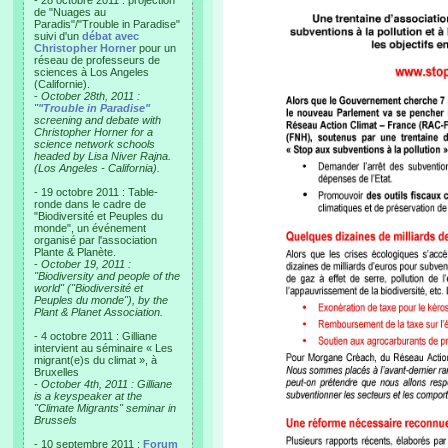
- 28 octobre 2011 : projection
de "Nuages au
Paradis"/"Trouble in Paradise"
suivi d'un
débat avec
Christopher Horner
pour un
réseau de professeurs de
sciences à Los Angeles
(Californie).
-
October 28th, 2011 :
"
"Trouble in Paradise"
screening and debate with
Christopher Horner for a
science network schools
headed by Lisa Niver Rajna.
(Los Angeles - California).
- 19 octobre 2011 : Table-
ronde dans le cadre de
"Biodiversité et Peuples du
monde", un événement
organisé par l'association
Plante & Planète.
-
October 19, 2011 :
"Biodiversity and people of the
world" ("Biodiversité et
Peuples du monde"), by the
Plant & Planet Association.
- 4 octobre 2011 : Gilliane
intervient au séminaire « Les
migrant(e)s du climat », à
Bruxelles
-
October 4th, 2011 : Gilliane
is a keyspeaker at the
"Climate Migrants" seminar in
Brussels
- 10 septembre 2011 :
Forum