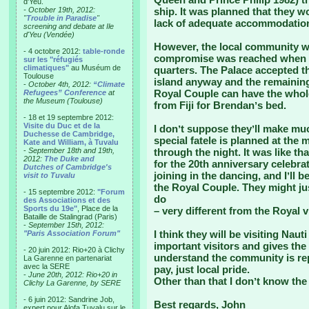
d'Yeu.
- October 19th, 2012:
ship. It was planned that they w
"
Trouble in Paradise
"
lack of adequate accommodation 
screening and debate at Ile
d'Yeu (Vendée)
However, the local community wer
- 4 octobre 2012:
table-ronde
compromise was reached when 
sur les "réfugiés
climatiques"
au Muséum de
quarters. The Palace accepted tha
Toulouse
island anyway and the remaining
-
October 4th, 2012:
“Climate
Royal Couple can have the who
Refugees” Conference
at
the Museum (Toulouse)
from Fiji for Brendanʼs bed.
- 18 et 19 septembre 2012:
Visite du Duc et de la
I donʼt suppose theyʼll make muc
Duchesse de Cambridge,
special fatele is planned at the 
Kate and William, à Tuvalu
-
September 18th and 19th,
through the night. It was like 
2012:
The Duke and
for the 20th anniversary celebra
Dutches of Cambridge's
joining in the dancing, and Iʼll 
visit to Tuvalu
the Royal Couple. They might just
- 15 septembre 2012:
"Forum
do
des Associations et des
Sports du 19e"
, Place de la
– very different from the Royal vi
Bataille de Stalingrad (Paris)
-
September 15th, 2012:
I think they will be visiting Nau
"Paris Association Forum"
important visitors and gives the
- 20 juin 2012: Rio+20 à Clichy
understand the community is repa
La Garenne en partenariat
avec la SERE
pay, just local pride.
-
June 20th, 2012: Rio+20 in
Other than that I donʼt know the 
Clichy La Garenne, by SERE
- 6 juin 2012: Sandrine Job,
Best regards, John
expert pour Alofa Tuvalu sur le