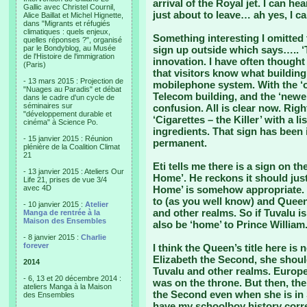
arrival of the Royal jet. I can h
Gallic avec Christel Cournil,
just about to leave… ah yes, I c
Alice Baillat et Michel Hignette,
dans "Migrants et réfugiés
climatiques : quels enjeux,
Something interesting I omitted
quelles réponses ?", organisé
par le Bondyblog, au Musée
sign up outside which says….. ‘
de l'Histoire de l'immigration
innovation. I have often thought
(Paris)
that visitors know what building 
- 13 mars 2015 : Projection de
mobilephone system. With the ‘ol
"Nuages au Paradis" et débat
Telecom building, and the ‘newe
dans le cadre d'un cycle de
séminaires sur
confusion. All is clear now. Righ
"développement durable et
‘Cigarettes – the Killer’ with a l
cinéma" à Science Po.
ingredients. That sign has been 
- 15 janvier 2015 : Réunion
permanent.
plénière de la Coalition Climat
21
Eti tells me there is a sign on 
- 13 janvier 2015 : Ateliers Our
Home’. He reckons it should jus
Life 21, prises de vue 3/4
avec 4D
Home’ is somehow appropriate. 
to (as you well know) and Quee
- 10 janvier 2015 :
Atelier
and other realms. So if Tuvalu i
Manga de rentrée à la
Maison des Ensembles
also be ‘home’ to Prince William
- 8 janvier 2015 :
Charlie
forever
I think the Queen’s title here is
Elizabeth the Second, she shou
2014
Tuvalu and other realms. Europ
- 6, 13 et 20 décembre 2014 :
was on the throne. But then, the
ateliers Manga à la Maison
the Second even when she is in S
des Ensembles
have my schoolboy history corre