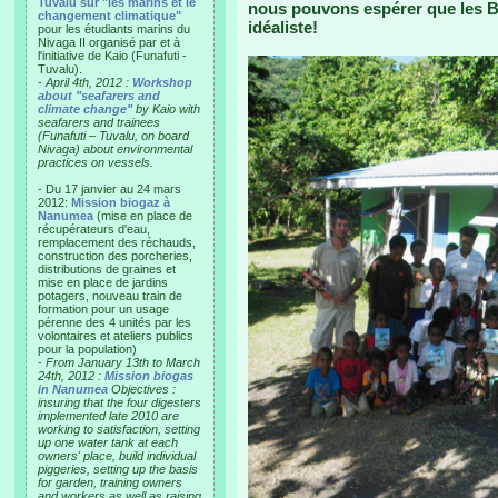
Tuvalu sur "les marins et le
nous pouvons espérer que les 
changement climatique"
idéaliste!
pour les étudiants marins du
Nivaga II organisé par et à
l'initiative de Kaio (Funafuti -
Tuvalu).
-
April 4th, 2012 :
Workshop
about "seafarers and
climate change"
by Kaio with
seafarers and trainees
(Funafuti – Tuvalu, on board
Nivaga) about environmental
practices on vessels.
- Du 17 janvier au 24 mars
2012:
Mission biogaz à
Nanumea
(mise en place de
récupérateurs d'eau,
remplacement des réchauds,
construction des porcheries,
distributions de graines et
mise en place de jardins
potagers, nouveau train de
formation pour un usage
pérenne des 4 unités par les
volontaires et ateliers publics
pour la population)
-
From January 13th to March
24th, 2012 :
Mission biogas
in Nanumea
Objectives :
insuring that the four digesters
implemented late 2010 are
working to satisfaction, setting
up one water tank at each
owners' place, build individual
piggeries, setting up the basis
for garden, training owners
and workers as well as raising