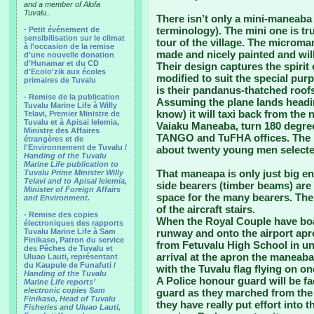
and a member of Alofa
Tuvalu..
There isn’t only a mini-maneaba
terminology). The mini one is tr
-
Petit événement de
sensibilisation sur le climat
tour of the village. The microma
à l'occasion de la remise
made and nicely painted and wil
d'une nouvelle donation
d'Hunamar et du CD
Their design captures the spirit 
d'Ecolo'zik aux écoles
modified to suit the special pur
primaires de Tuvalu
is their pandanus-thatched roofs
-
Remise de la publication
Assuming the plane lands headin
Tuvalu Marine Life à Willy
know) it will taxi back from the
Telavi, Premier Ministre de
Tuvalu et à Apisai Ielemia,
Vaiaku Maneaba, turn 180 degree
Ministre des Affaires
TANGO and TuFHA offices. The m
étrangères et de
l'Environnement de Tuvalu /
about twenty young men selected
Handing of the Tuvalu
Marine Life publication to
That maneapa is only just big en
Tuvalu Prime Minister Willy
Telavi and to Apisai Ielemia,
side bearers (timber beams) are 
Minister of Foreign Affairs
space for the many bearers. The 
and Environment.
of the aircraft stairs.
- Remise des copies
When the Royal Couple have boar
électroniques des rapports
Tuvalu Marine Life à Sam
runway and onto the airport apro
Finikaso, Patron du service
from Fetuvalu High School in un
des Pêches de Tuvalu et
arrival at the apron the maneaba 
Uluao Lauti, représentant
du Kaupule de Funafuti /
with the Tuvalu flag flying on o
Handing of the Tuvalu
A Police honour guard will be f
Marine Life reports’
electronic copies Sam
guard as they marched from the P
Finikaso, Head of Tuvalu
they have really put effort into t
Fisheries and Uluao Lauti,