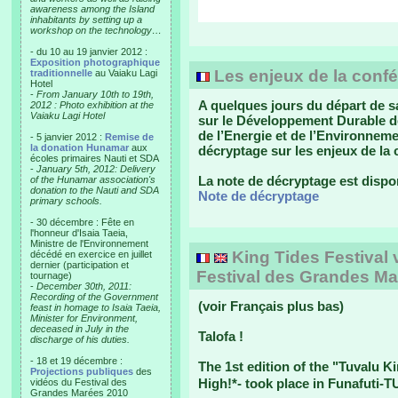
awareness among the Island
inhabitants by setting up a
workshop on the technology…
- du 10 au 19 janvier 2012 :
Exposition photographique
Les enjeux de la confé
traditionnelle
au Vaiaku Lagi
Hotel
-
From January 10th to 19th,
A quelques jours du départ de 
2012 : Photo exhibition at the
Vaiaku Lagi Hotel
sur le Développement Durable de 
de l’Energie et de l’Environnem
- 5 janvier 2012 :
Remise de
la donation Hunamar
aux
décryptage sur les enjeux de la 
écoles primaires Nauti et SDA
-
January 5th, 2012: Delivery
La note de décryptage est dispon
of the Hunamar association's
donation to the Nauti and SDA
Note de décryptage
primary schools.
- 30 décembre : Fête en
l'honneur d'Isaia Taeia,
Ministre de l'Environnement
King Tides Festival 
décédé en exercice en juillet
dernier (participation et
Festival des Grandes M
tournage)
-
December 30th, 2011:
Recording of the Government
(voir Français plus bas)
feast in homage to Isaia Taeia,
Minister for Environment,
deceased in July in the
Talofa !
discharge of his duties.
- 18 et 19 décembre :
The 1st edition of the "Tuvalu Ki
Projections publiques
des
High!*- took place in Funafuti-
vidéos du Festival des
Grandes Marées 2010