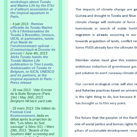
workshops about Tuvalu
and Marine Life by the D'Ici
et d'ailleurs association at
the tropical aquarium in
Paris.
- 4 juin 2013 :
Remise
officielle de Tuvalu Marine
Life à l'Ambassadeur de
Tuvalu à Bruxelles, Unesco,
UICN, et partenaires, suivie
d'un Mardi de
l'environnement spécial
. -
(
Communiqué
et
Dossier de
presse
) /
June 4th, 2013:
Alofa Tuvalu hands the
Tuvalu Marine Life
publication to Tine Leuelu,
Ambassador of Tuvalu to
Belgium, to IUCN, UNESCO
and its partners, at the
tropical aquarium in Paris.
-
Press release
- 26 mai 2013 : Vide-Grenier
de la Butte Bergeyre (Paris
19e) /
May 26th, 2013:
Bergeyre hill back yard sale.
- 29 mars 2013: 19e édition du
Festival Ciné
Environnement
, Alofa en
débat après la projection du
film, "Les bêtes du Sud
sauvage" à Sées (61). /
Mars
29th, 2013: "Beasts of the
Southern Wild" screening and