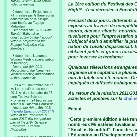
Tuvalu "IRWM Water Quizz"
La 1ère edition du Festival des
video screening
High!*- s’est déroulée à Funafu
- 9 décembre : Projection du
Film réalisé par Gilliane sur la
construction de la clinique
Pendant deux jours, différents a
pour bébés au Fagogo
exposés au travers de compétiti
Malipolipo
-
December 9th, 2011: Alofa
sports, danses, chants, nourritu
Tuvalu' "Baby clinic
tuvaluens pour l’improvisation de
construction by the Fagogo"
L’objectif était d’amplifiier la p
video is projected to the
Fagogo Malipolipo club
nation de Tuvalu disparaissait. En
Members
ciblaient petits et grands focal
- 8 décembre : Nanumea
pour inverser la tendance.
Women Meeting (participation
et tournage)
Quelques télévisions étrangères
-
December 8th, 2011:
Recording of the Nanumea
organisé une captation à plusie
Women Meeting and donation
min de fatele ont été montés. C
to the community.
impliqués et diffusés publique
- Les 4 et 5 novembre 2011 :
≪ Les frontières du court
Au retour de la mission 2011/201
2011 ≫ dans le cadre du 27
eme Festival Science
activités et postées sur la
chaîne
Frontières - « 24 heures sur
Terre » à L’Alcazar (Marseille).
-
November 4th to 5th, 2011 :
Fetaui
"Tuvalu Earth hour 2009" !!
video at the "frontières du
*Cette première édition a été re
court 2011" film competition
part of the 27th "Science
nombreux Ministères tuvaluens et
Frontières" Festival
“Small is Beautiful”, l’une des 
(Marseille).
l’Education au Développement D