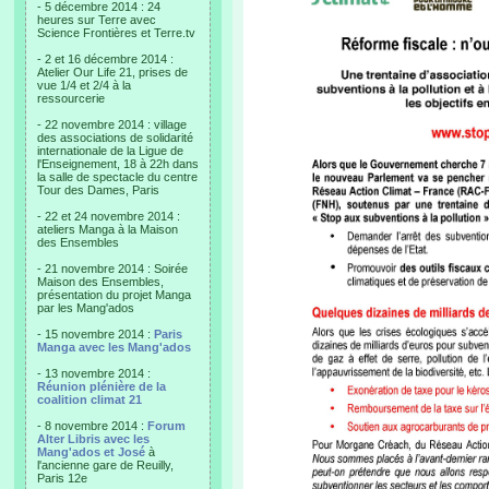
- 5 décembre 2014 : 24
heures sur Terre avec
Science Frontières et Terre.tv
- 2 et 16 décembre 2014 :
Atelier Our Life 21, prises de
vue 1/4 et 2/4 à la
ressourcerie
- 22 novembre 2014 : village
des associations de solidarité
internationale de la Ligue de
l'Enseignement, 18 à 22h dans
la salle de spectacle du centre
Tour des Dames, Paris
- 22 et 24 novembre 2014 :
ateliers Manga à la Maison
des Ensembles
- 21 novembre 2014 : Soirée
Maison des Ensembles,
présentation du projet Manga
par les Mang'ados
- 15 novembre 2014 :
Paris
Manga avec les Mang'ados
- 13 novembre 2014 :
Réunion plénière de la
coalition climat 21
- 8 novembre 2014 :
Forum
Alter Libris avec les
Mang'ados et José
à
l'ancienne gare de Reuilly,
Paris 12e