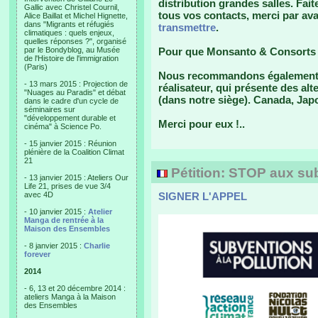
distribution grandes salles. Faite
Gallic avec Christel Cournil,
tous vos contacts, merci par av
Alice Baillat et Michel Hignette,
dans "Migrants et réfugiés
transmettre
.
climatiques : quels enjeux,
quelles réponses ?", organisé
par le Bondyblog, au Musée
Pour que Monsanto & Consorts ne
de l'Histoire de l'immigration
(Paris)
Nous recommandons également "
- 13 mars 2015 : Projection de
réalisateur, qui présente des alt
"Nuages au Paradis" et débat
(dans notre siège). Canada, Jap
dans le cadre d'un cycle de
séminaires sur
"développement durable et
Merci pour eux !..
cinéma" à Science Po.
- 15 janvier 2015 : Réunion
plénière de la Coalition Climat
21
Pétition: STOP aux subv
- 13 janvier 2015 : Ateliers Our
Life 21, prises de vue 3/4
avec 4D
SIGNER L'APPEL
- 10 janvier 2015 :
Atelier
Manga de rentrée à la
Maison des Ensembles
- 8 janvier 2015 :
Charlie
forever
2014
- 6, 13 et 20 décembre 2014 :
ateliers Manga à la Maison
des Ensembles