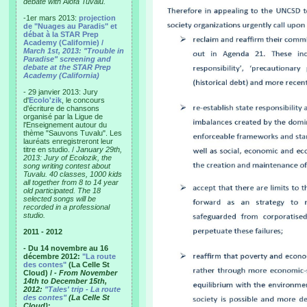
debate with Alofa Tuvalu.
-1er mars 2013:
projection
de "Nuages au Paradis" et
débat à la STAR Prep
Academy (Californie) /
March 1st, 2013: "Trouble in
Paradise" screening and
debate at the STAR Prep
Academy (California)
- 29 janvier 2013: Jury
d'
Ecolo'zik
, le concours
d'écriture de chansons
organisé par la Ligue de
l'Enseignement autour du
thème "Sauvons Tuvalu". Les
lauréats enregistreront leur
titre en studio. /
January 29th,
2013: Jury of Ecolozik, the
song writing contest about
Tuvalu. 40 classes, 1000 kids
all together from 8 to 14 year
old participated. The 18
selected songs will be
recorded in a professional
studio.
2011 - 2012
- Du 14 novembre au 16
décembre 2012:
"La route
des contes"
(La Celle St
Cloud) /
- From November
14th to December 15th,
2012:
"Tales' trip - La route
des contes"
(La Celle St
Cloud)
: