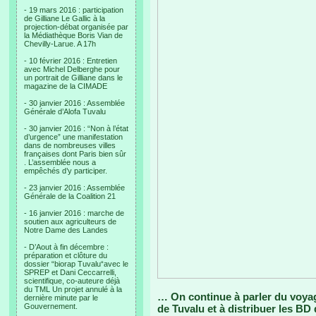
- 19 mars 2016 : participation
de Gilliane Le Gallic à la
projection-débat organisée par
la Médiathèque Boris Vian de
Chevilly-Larue. A 17h
- 10 février 2016 : Entretien
avec Michel Delberghe pour
un portrait de Gilliane dans le
magazine de la CIMADE
- 30 janvier 2016 : Assemblée
Générale d’Alofa Tuvalu
- 30 janvier 2016 : “Non à l’état
d’urgence” une manifestation
dans de nombreuses villes
françaises dont Paris bien sûr
. L’assemblée nous a
empêchés d’y participer.
- 23 janvier 2016 : Assemblée
Générale de la Coalition 21
- 16 janvier 2016 : marche de
soutien aux agriculteurs de
Notre Dame des Landes
- D’Aout à fin décembre :
préparation et clôture du
dossier “biorap Tuvalu“avec le
SPREP et Dani Ceccarrelli,
scientifique, co-auteure déjà
du TML Un projet annulé à la
… On continue à parler du voyag
dernière minute par le
Gouvernement.
de Tuvalu et à distribuer les BD