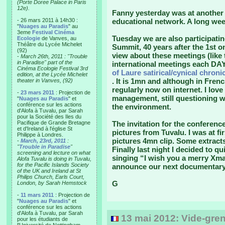
(Porte Doree Palace in Paris
12e).
Fanny yesterday was at another 
- 26 mars 2011 à 14h30 :
educational network. A long wee
"
Nuages au Paradis
" au
3eme
Festival Cinéma
Tuesday we are also participati
Ecologie
de Vanves, au
Théâtre du Lycée Michelet
Summit, 40 years after the 1st 
(92)
view about these meetings (like t
-
March 26th, 2011 : "Trouble
in Paradise" part of the
international meetings each DAY 
Cinéma Ecologie Festival 3rd
of Laure satirical/cynical chron
edition, at the Lycée Michelet
. It is 1mn and although in Fren
theater in Vanves, (92)
regularly now on internet. I love
-
23 mars 2011
: Projection de
management, still questioning 
"
Nuages au Paradis
" et
conférence sur les actions
the environment.
d'Alofa à Tuvalu, par Sarah
pour la Société des Iles du
Pacifique de Grande Bretagne
The invitation for the conferenc
et d'Ireland à l'église St
pictures from Tuvalu. I was at fir
Philippe à Londres.
pictures 4mn clip. Some extracts
-
March, 23rd, 2011
:
"
Trouble in Paradise
"
Finally last night I decided to 
screening and lecture on what
singing “I wish you a merry Xma
Alofa Tuvalu is doing in Tuvalu,
for the Pacific Islands Society
announce our next documentary 
of the UK and Ireland at St
Philips Church, Earls Court,
G
London, by Sarah Hemstock
-
11 mars 2011
: Projection de
"
Nuages au Paradis
" et
conférence sur les actions
d'Alofa à Tuvalu, par Sarah
13 mai 2012: Vide-gren
pour les étudiants de