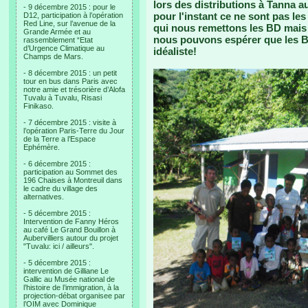
lors des distributions à Tanna a
- 9 décembre 2015 : pour le
pour l'instant ce ne sont pas les
D12, participation à l’opération
Red Line, sur l’avenue de la
qui nous remettons les BD mais la
Grande Armée et au
nous pouvons espérer que les 
rassemblement “Etat
d’Urgence Climatique au
idéaliste!
Champs de Mars.
- 8 décembre 2015 : un petit
tour en bus dans Paris avec
notre amie et trésorière d’Alofa
Tuvalu à Tuvalu, Risasi
Finikaso.
- 7 décembre 2015 : visite à
l’opération Paris-Terre du Jour
de la Terre a l’Espace
Ephémère.
- 6 décembre 2015 :
participation au Sommet des
196 Chaises à Montreuil dans
le cadre du village des
alternatives.
- 5 décembre 2015 :
Intervention de Fanny Héros
au café Le Grand Bouillon à
Aubervilliers autour du projet
"Tuvalu: ici / ailleurs".
- 5 décembre 2015 :
intervention de Gilliane Le
Gallic au Musée national de
l’histoire de l’immigration, à la
projection-débat organisee par
l’OIM avec Dominique