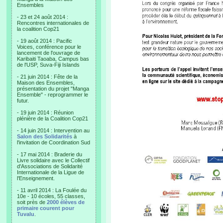
Ensembles
- 23 et 24 août 2014 :
Rencontres internationales de
la coalition Cop21
- 19 août 2014 : Pacific
Voices, conférence pour le
lancement de l'ouvrage de
Karibaiti Taoaba, Campus bas
de l'USP, Suva-Fiji Islands
- 21 juin 2014 : Fête de la
Maison des Ensembles,
présentation du projet "Manga
Ensemble" - reprogrammer le
futur.
- 19 juin 2014 : Réunion
plénière de la Coalition Cop21
- 14 juin 2014 : Intervention au
Salon des Solidarités
à
l'invitation de Coordination Sud
- 17 mai 2014 : Braderie du
Livre solidaire avec le Collectif
d'Associations de Solidarité
Internationale de la Ligue de
l'Enseignement.
- 11 avril 2014 : La Foulée du
10e - 10 écoles, 55 classes,
soit près de
2000 élèves de
primaire courent pour
Tuvalu
.