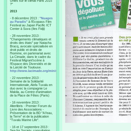
Unies sur le climat Paris 2015
?"
2013
- 8 décembre 2013 :
"Nuages
au Paradis"
à l'Ecopass Film
Festival au Japan Pacific ICT
Center à Suva (Iles Fidji)
- 28 novembre 2013 :
"Changements climatiques et
droits des états" par Natacha
Bracq, avocate spécialisée en
droit public et droits de
l'homme, en partenariat avec
La Cimade, dans le cadre du
Festival Migrant'scène à
l'Espace des Diversités et de
la Laïcité de Toulouse.
http://www.lacimade.org/minisites/migrantscene
- 22 novembre 2013 :
Semaine de la Solidarité
Internationale, Alofa Tuvalu en
duo avec la compagnie Le
Makila, au Centre d'animation
de la Place de Fêtes (Paris)
- 16 novembre 2013 :
Alterlibris - Premier Forum du
Livre des Associations -
Présentation de la BD "A l'eau,
la Terre" et de la publication
"Tuvalu Marine Life".
- 16 et 17 septembre 2013 :
Sea for Society, consultation