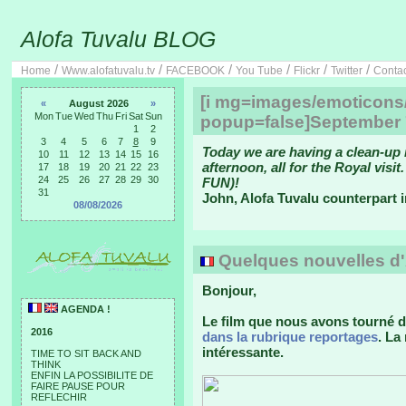
Alofa Tuvalu BLOG
/
/
/
/
/
/
Home
Www.alofatuvalu.tv
FACEBOOK
You Tube
Flickr
Twitter
Conta
[i mg=images/emoticons/
«
August 2026
»
Mon
Tue
Wed
Thu
Fri
Sat
Sun
popup=false]September 7
1
2
3
4
5
6
7
8
9
Today we are having a clean-up 
10
11
12
13
14
15
16
afternoon, all for the Royal visi
17
18
19
20
21
22
23
24
25
26
27
28
29
30
FUN)!
31
John, Alofa Tuvalu counterpart i
08/08/2026
Quelques nouvelles d'Au
Bonjour,
AGENDA !
Le film que nous avons tourné da
2016
dans la rubrique reportages
. La
intéressante.
TIME TO SIT BACK AND
THINK
ENFIN LA POSSIBILITE DE
FAIRE PAUSE POUR
REFLECHIR