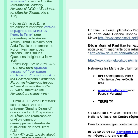
solidaire"
organized by the
International Solidarity
Network of NGOs AT belongs
to. (Marché Blanqui, Paris
13e)
- 16 au 27 mai 2011 : la
fraîchement imprimée
version
espagnole de la BD "A
l'eau, la Terre"
sera
présentée par le Réseau
Action Climat Tuvaluen dont
Alofa Tuvalu est membre, au
Forum Permanent des
Nations Unies sur les
Questions Indigènes à New
York.
-
From May 16th to 27th, 2011
: The new born
Spanish
version of “our planet
under water” comic book
at
the United Nations Permanent
Forum on Indigenous Issues
in New York with the TuCan
(Tuvalu Climate Action
Network) representatives.
- 4 mai 2011: Sarah Hemstock
tient un stand Alofa et
présente "Small is Beautiful"
dans le cadre de l'exposition
du réseau de recherche en
environnement et
développement durable de
l'Université de Notts Trent
(Uk).
-
May 4th, 2011: Exhibit about