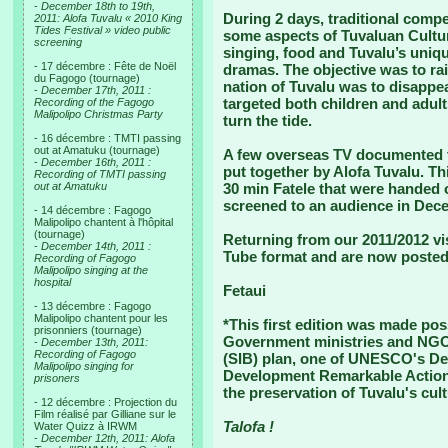
-
December 18th to 19th,
During 2 days, traditional com
2011: Alofa Tuvalu « 2010 King
Tides Festival » video public
some aspects of Tuvaluan Cultur
screening
singing, food and Tuvalu’s uniqu
- 17 décembre : Fête de Noël
dramas. The objective was to rai
du Fagogo (tournage)
nation of Tuvalu was to disappea
-
December 17th, 2011 :
targeted both children and adult
Recording of the Fagogo
Malipolipo Christmas Party
turn the tide.
- 16 décembre : TMTI passing
out at Amatuku (tournage)
A few overseas TV documented t
-
December 16th, 2011 :
put together by Alofa Tuvalu. Th
Recording of TMTI passing
out at Amatuku
30 min Fatele that were handed
screened to an audience in Dec
- 14 décembre : Fagogo
Malipolipo chantent à l'hôpital
(tournage)
Returning from our 2011/2012 visi
-
December 14th, 2011 :
Tube format and are now posted
Recording of Fagogo
Malipolipo singing at the
hospital
Fetaui
- 13 décembre : Fagogo
Malipolipo chantent pour les
*This first edition was made pos
prisonniers (tournage)
Government ministries and NGO's.
-
December 13th, 2011:
Recording of Fagogo
(SIB) plan, one of UNESCO's De
Malipolipo singing for
Development Remarkable Actions,
prisoners
the preservation of Tuvalu's cult
- 12 décembre : Projection du
Film réalisé par Gilliane sur le
Talofa !
Water Quizz à IRWM
-
December 12th, 2011: Alofa