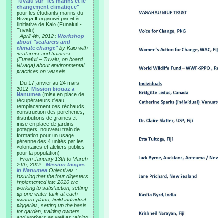
Tuvalu sur "les marins et le
changement climatique"
pour les étudiants marins du
Nivaga II organisé par et à
l'initiative de Kaio (Funafuti -
Tuvalu).
-
April 4th, 2012 :
Workshop
about "seafarers and
climate change"
by Kaio with
seafarers and trainees
(Funafuti – Tuvalu, on board
Nivaga) about environmental
practices on vessels.
- Du 17 janvier au 24 mars
2012:
Mission biogaz à
Nanumea
(mise en place de
récupérateurs d'eau,
remplacement des réchauds,
construction des porcheries,
distributions de graines et
mise en place de jardins
potagers, nouveau train de
formation pour un usage
pérenne des 4 unités par les
volontaires et ateliers publics
pour la population)
-
From January 13th to March
24th, 2012 :
Mission biogas
in Nanumea
Objectives :
insuring that the four digesters
implemented late 2010 are
working to satisfaction, setting
up one water tank at each
owners' place, build individual
piggeries, setting up the basis
for garden, training owners
and workers as well as raising