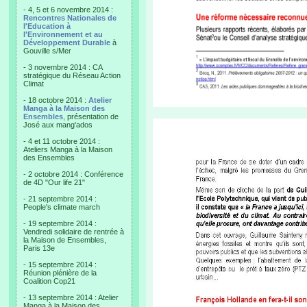
- 4, 5 et 6 novembre 2014 :
Rencontres Nationales de
l'Education à
l'Environnement et au
Développement Durable
à
Gouville s/Mer
- 3 novembre 2014 : CA
stratégique du Réseau Action
Climat
- 18 octobre 2014 :
Atelier
Manga à la Maison des
Ensembles
, présentation de
José aux mang'ados
- 4 et 11 octobre 2014 :
Ateliers Manga à la Maison
des Ensembles
- 2 octobre 2014 : Conférence
de 4D "Our life 21"
- 21 septembre 2014 :
People's climate march
- 19 septembre 2014 :
Vendredi solidaire de rentrée à
la Maison de Ensembles,
Paris 13e
- 15 septembre 2014 :
Réunion plénière de la
Coalition Cop21
- 13 septembre 2014 : Atelier
Manga à la Maison des