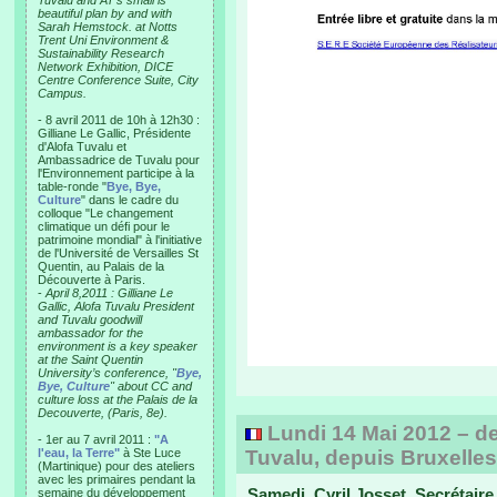
Tuvalu and AT’s small is
beautiful plan by and with
Sarah Hemstock. at Notts
Trent Uni Environment &
Sustainability Research
Network Exhibition, DICE
Centre Conference Suite, City
Campus.
- 8 avril 2011 de 10h à 12h30 :
Gilliane Le Gallic, Présidente
d'Alofa Tuvalu et
Ambassadrice de Tuvalu pour
l'Environnement participe à la
table-ronde "
Bye, Bye,
Culture
" dans le cadre du
colloque "Le changement
climatique un défi pour le
patrimoine mondial" à l'initiative
de l'Université de Versailles St
Quentin, au Palais de la
Découverte à Paris.
-
April 8,2011 : Gilliane Le
Gallic, Alofa Tuvalu President
and Tuvalu goodwill
ambassador for the
environment is a key speaker
at the Saint Quentin
University’s conference, "
Bye,
Bye, Culture
" about CC and
culture loss at the Palais de la
Decouverte, (Paris, 8e).
Lundi 14 Mai 2012 – de 
- 1er au 7 avril 2011 :
"A
l'eau, la Terre"
à Ste Luce
Tuvalu, depuis Bruxelles
(Martinique) pour des ateliers
avec les primaires pendant la
Samedi, Cyril Josset, Secrétaire 
semaine du développement