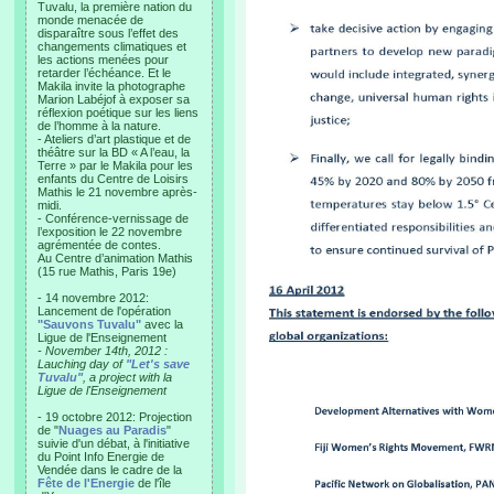
Tuvalu, la première nation du
monde menacée de
disparaître sous l’effet des
changements climatiques et
les actions menées pour
retarder l’échéance. Et le
Makila invite la photographe
Marion Labéjof à exposer sa
réflexion poétique sur les liens
de l’homme à la nature.
- Ateliers d’art plastique et de
théâtre sur la BD « A l’eau, la
Terre » par le Makila pour les
enfants du Centre de Loisirs
Mathis le 21 novembre après-
midi.
- Conférence-vernissage de
l’exposition le 22 novembre
agrémentée de contes.
Au Centre d’animation Mathis
(15 rue Mathis, Paris 19e)
- 14 novembre 2012:
Lancement de l'opération
"Sauvons Tuvalu"
avec la
Ligue de l'Enseignement
- November 14th, 2012 :
Lauching day of
"Let's save
Tuvalu"
, a project with la
Ligue de l'Enseignement
- 19 octobre 2012: Projection
de "
Nuages au Paradis
"
suivie d'un débat, à l'initiative
du Point Info Energie de
Vendée dans le cadre de la
Fête de l'Energie
de l'île