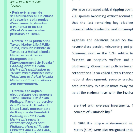
and a member of Alofa
Tuvalu..
-
Petit événement de
sensibilisation sur le climat
à l'occasion de la remise
d'une nouvelle donation
d'Hunamar et du CD
d'Ecolo'zik aux écoles
primaires de Tuvalu
-
Remise de la publication
Tuvalu Marine Life à Willy
Telavi, Premier Ministre de
Tuvalu et à Apisai Ielemia,
Ministre des Affaires
étrangères et de
l'Environnement de Tuvalu /
Handing of the Tuvalu
Marine Life publication to
Tuvalu Prime Minister Willy
Telavi and to Apisai Ielemia,
Minister of Foreign Affairs
and Environment.
- Remise des copies
électroniques des rapports
Tuvalu Marine Life à Sam
Finikaso, Patron du service
des Pêches de Tuvalu et
Uluao Lauti, représentant
du Kaupule de Funafuti /
Handing of the Tuvalu
Marine Life reports’
electronic copies Sam
Finikaso, Head of Tuvalu
Fisheries and Uluao Lauti,