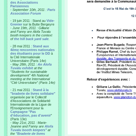
des Associations
Parisiennes
-
September 10th, 2011 :
Paris
Association Forum
- 19 juin 2011 : Stand au
Vide-
Grenier
sur la Butte Bergeyre
-
June 19th, 2011 : Gilliane
and Fanny are Alofa Tuvalu
booth keepers in the context
of
the hill back yard sale
.
- 28 mai 2011 :
Stand aux
4ème rencontres nationales
des étudiants pour le DD
à
la Cité Internationale
Universitaire (Paris 14e)
-
May 28th, 2011 :
An Alofa
Tuvalu exhibit
at the
“Students for sustainable
development” 4th National
meeting at the International
“Cité Universitaire” (Paris 14e)
- 21 mai 2011 :
Stand à la
"braderie de livres solidaire"
organisée par le Collectif
d'Associations de Solidarité
Internationale de la Ligue de
l'Enseignement pour la
Campagne "Pas
d'éducation, pas d'avenir
"
(Paris 13e)
-
May 21st, 2011 : Marie-
Jeanne and Fanny are
Alofa
Tuvalu booth keepers"
at
the
"Braderie de livres