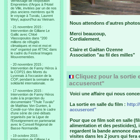
Vernissage de l’exposition
Empreintes d’Argos à l’Hotel
de Ville, invitées par un de nos
plus anciens membres qui fit
le voyage à Tuvalu, Laurent
Weyl, aujourd’hui au Vietnam.
Nous attendons d'autres photos 
- 21 novembre 2015 :
Intervention de Gilliane Le
Merci beaucoup,
Gallic avec Chloé
Vlassopoulos dans "200
Cordialement,
millions de réfugiés
climatiques et moi et moi et
Claire et Gaëtan Ozenne
moi" organisé par ATTAC dans
le cadre du Festival Images
Association "au fil des milles"
Mouvementées.
- 20 novembre 2015 :
Intervention de Fanny Héros à
la COP21 des Monts du
Cliquez pour la sortie
Lyonnais à l'occasion de la
COP, pendant la semaine de
accuseront"
solidarité internationale.
- 17 novembre 2015 :
Voici une affaire qui nous con
Intervention de Fanny Héros
suite à la projection du
documentaire "Thule Tuvalu"
La sortie en salle du film :
http:
de Matthias Von Gunten, à
accuseront"
Condé-sur-Vire dans le cadre
d'une série de ciné-débats
organisés par la Ligue de
Pour que ce film soit en salle (
l'Enseignement en partenariat
avec le Conseil Régional de
alimentation et des pesticides)
Basse-Normandie.
regardent la bande annonce dans
visites dans les 2 jours qui fera
- 19 octobre 2015 :
Intervention de Gilliane Le