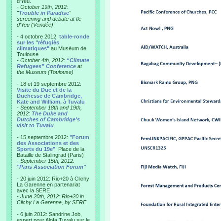
d'Yeu.
- October 19th, 2012:
"
Trouble in Paradise
"
screening and debate at Ile
d'Yeu (Vendée)
- 4 octobre 2012:
table-ronde
sur les "réfugiés
climatiques"
au Muséum de
Toulouse
-
October 4th, 2012:
“Climate
Refugees” Conference
at
the Museum (Toulouse)
- 18 et 19 septembre 2012:
Visite du Duc et de la
Duchesse de Cambridge,
Kate and William, à Tuvalu
-
September 18th and 19th,
2012:
The Duke and
Dutches of Cambridge's
visit to Tuvalu
- 15 septembre 2012:
"Forum
des Associations et des
Sports du 19e"
, Place de la
Bataille de Stalingrad (Paris)
-
September 15th, 2012:
"Paris Association Forum"
- 20 juin 2012: Rio+20 à Clichy
La Garenne en partenariat
avec la SERE
-
June 20th, 2012: Rio+20 in
Clichy La Garenne, by SERE
- 6 juin 2012: Sandrine Job,
expert pour Alofa Tuvalu sur le