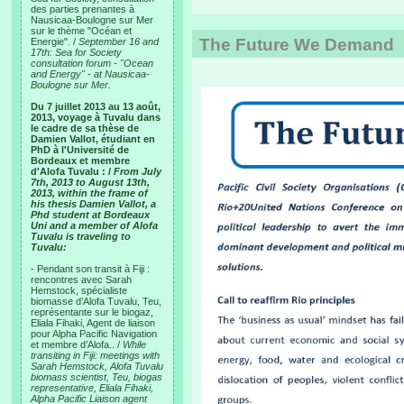
des parties prenantes à
Nausicaa-Boulogne sur Mer
sur le thème "Océan et
The Future We Demand
Energie". /
September 16 and
17th: Sea for Society
consultation forum - "Ocean
and Energy" - at Nausicaa-
Boulogne sur Mer.
Du 7 juillet 2013 au 13 août,
2013, voyage à Tuvalu dans
le cadre de sa thèse de
Damien Vallot, étudiant en
PhD à l'Université de
Bordeaux et membre
d'Alofa Tuvalu : /
From July
7th, 2013 to August 13th,
2013, within the frame of
his thesis Damien Vallot, a
Phd student at Bordeaux
Uni and a member of Alofa
Tuvalu is traveling to
Tuvalu:
- Pendant son transit à Fiji :
rencontres avec Sarah
Hemstock, spécialiste
biomasse d’Alofa Tuvalu, Teu,
représentante sur le biogaz,
Eliala Fihaki, Agent de liaison
pour Alpha Pacific Navigation
et membre d’Alofa.. /
While
transiting in Fiji: meetings with
Sarah Hemstock, Alofa Tuvalu
biomass scientist, Teu, biogas
representative, Eliala Fihaki,
Alpha Pacific Liaison agent