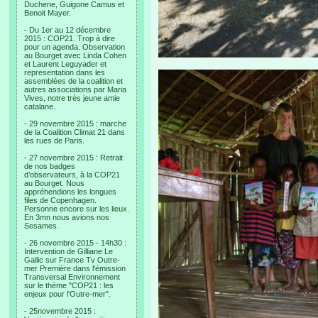
Duchene, Guigone Camus et
Benoit Mayer.
- Du 1er au 12 décembre
2015 : COP21. Trop à dire
pour un agenda. Observation
au Bourget avec Linda Cohen
et Laurent Leguyader et
representation dans les
assemblées de la coalition et
autres associations par Maria
Vives, notre très jeune amie
catalane.
- 29 novembre 2015 : marche
de la Coalition Climat 21 dans
les rues de Paris.
- 27 novembre 2015 : Retrait
de nos badges
d’observateurs, à la COP21
au Bourget. Nous
appréhendions les longues
files de Copenhagen.
Personne encore sur les lieux.
En 3mn nous avions nos
Sesames.
- 26 novembre 2015 - 14h30 :
Intervention de Gilliane Le
Gallic sur France Tv Outre-
mer Première dans l'émission
Transversal Environnement
sur le thème "COP21 : les
enjeux pour l'Outre-mer".
- 25novembre 2015 :