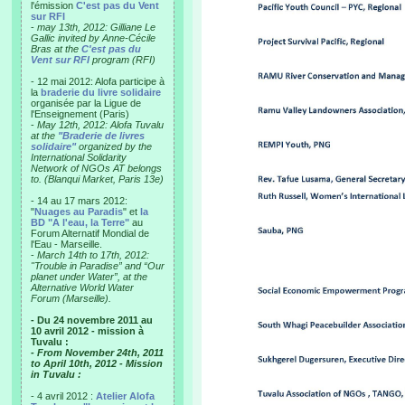
l'émission
C'est pas du Vent
sur RFI
-
may 13th, 2012: Gilliane Le
Gallic invited by Anne-Cécile
Bras at the
C'est pas du
Vent sur RFI
program (RFI)
- 12 mai 2012: Alofa participe à
la
braderie du livre solidaire
organisée par la Ligue de
l'Enseignement (Paris)
-
May 12th, 2012: Alofa Tuvalu
at the
"Braderie de livres
solidaire"
organized by the
International Solidarity
Network of NGOs AT belongs
to. (Blanqui Market, Paris 13e)
- 14 au 17 mars 2012:
"
Nuages au Paradis
" et
la
BD "A l'eau, la Terre"
au
Forum Alternatif Mondial de
l'Eau - Marseille.
-
March 14th to 17th, 2012:
"Trouble in Paradise” and “Our
planet under Water”, at the
Alternative World Water
Forum (Marseille).
- Du 24 novembre 2011 au
10 avril 2012 - mission à
Tuvalu :
- From November 24th, 2011
to April 10th, 2012 - Mission
in Tuvalu :
- 4 avril 2012 :
Atelier Alofa