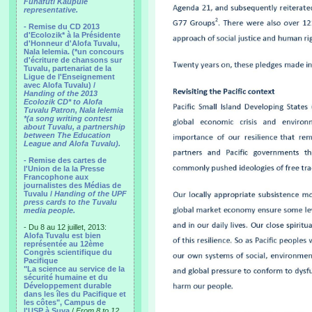
Funafuti Kaupule
representative.
- Remise du CD 2013
d'Ecolozik* à la Présidente
d'Honneur d'Alofa Tuvalu,
Nala Ielemia. (*un concours
d'écriture de chansons sur
Tuvalu, partenariat de la
Ligue de l'Enseignement
avec Alofa Tuvalu) /
Handing of the 2013
Ecolozik CD* to Alofa
Tuvalu Patron, Nala Ielemia
*(a song writing contest
about Tuvalu, a partnership
between The Education
League and Alofa Tuvalu).
- Remise des cartes de
l'Union de la la Presse
Francophone aux
journalistes des Médias de
Tuvalu /
Handing of the UPF
press cards to the Tuvalu
media people.
- Du 8 au 12 juillet, 2013:
Alofa Tuvalu est bien
représentée au 12ème
Congrès scientifique du
Pacifique
"La science au service de la
sécurité humaine et du
Développement durable
dans les îles du Pacifique et
les côtes", Campus de
l'USP à Suva
/
From 8 to 12