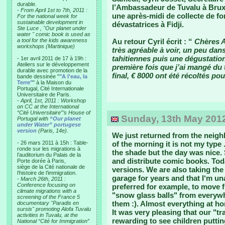
durable.
l’Ambassadeur de Tuvalu à Bruxel
-
From April 1st to 7th, 2011 :
une après-midi de collecte de f
For the national week for
sustainable development in
dévastatrices à Fidji.
Ste Luce , "Our planet under
water " comic book is used as
a tool for the kids awareness
Au retour Cyril écrit : “
Chères A
workshops (Martinique)
très agréable à voir, un peu dan
tahitiennes puis une dégustation
- 1er avril 2011 de 17 à 19h :
Ateliers sur le développement
première fois que j’ai mangé du t
durable avec promotion de la
final, € 8000 ont été récoltés po
bande dessinée "
"A l'eau, la
Terre"
" à la Maison du
Portugal, Cité Internationale
Universitaire de Paris.
-
April, 1st, 2011 : Workshop
on CC at the International
“Cité Universitaire”’s House of
Sunday, 13th May 2012 
Portugal with
“Our planet
under Water” portugese
version
(Paris, 14e).
We just returned from the neigh
- 26 mars 2011 à 15h : Table-
of the morning it is not my type 
ronde sur les migrations à
the shade but the day was nice. 
l’auditorium du Palais de la
and distribute comic books. To
Porte dorée à Paris,
siège de la Cité nationale de
versions. We are also taking the
l’histoire de l’immigration.
garage for years and that I‘m un
-
March 26th, 2011 :
Conference focusing on
preferred for example, to move f
climate migrations with a
"snow glass balls" from everywh
screening of the France 5
them :). Almost everything at h
documentary "Paradis en
sursis" promoting Alofa Tuvalu
It was very pleasing that our "t
activities in Tuvalu, at the
rewarding to see children puttin
National “Cité for Immigration”