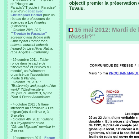
- 28 octobre 2011 : projection
objectif premier la préservation d
de "Nuages au
Paradis"/"Trouble in Paradise"
Tuvalu.
suivi d'un
débat avec
Christopher Horner
pour un
réseau de professeurs de
sciences à Los Angeles
(Californie).
15 mai 2012: Mardi de 
-
October 28th, 2011 :
"
"Trouble in Paradise"
réussir?"
screening and debate with
Christopher Horner for a
science network schools
headed by Lisa Niver Rajna.
(Los Angeles - California).
- 19 octobre 2011 : Table-
ronde dans le cadre de
"Biodiversité et Peuples du
monde", un événement
organisé par l'association
Plante & Planète.
-
October 19, 2011 :
"Biodiversity and people of the
world" ("Biodiversité et
Peuples du monde"), by the
Plant & Planet Association.
- 4 octobre 2011 : Gilliane
intervient au séminaire « Les
migrant(e)s du climat », à
Bruxelles
-
October 4th, 2011 : Gilliane
is a keyspeaker at the
"Climate Migrants" seminar in
Brussels
- 10 septembre 2011 :
Forum