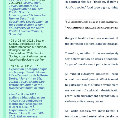
July, 2013:
several Alofa
Tuvalu members and
supports attend the 12th
Pacific Science
Intercongress "Science for
Human Security &
Sustainable Development in
the Pacific Islands & Rim"
at University of the South
Pacific Laucala Campus,
Suva, Fiji
- 24 et 25 juin 2013 : Sea for
Society, consultation des
parties prenantes à Nausicaa-
Boulogne sur Mer
/
June 24 and 25th: Sea for
Society consultation forum at
Nausicaa-Boulogne sur Mer.
- du 4 au 30 juin 2013 :
Exposition photographique
sur le projet Tuvalu Marine
Life à l'aquarium de la Porte
Dorée. /
June 4th to 30t,
2013h: Tuvalu Marine Life
picture exhibition at the
tropical aquarium in Paris.
- les 6 et 8 juin 2013 :
ateliers pédagogiques sur
Tuvalu et la biodiversité
marine par l'association
d'Ici et d'Ailleurs à
l'aquarium de la Porte
Dorée. /
June 6th and 8th,
2013: Kid awareness