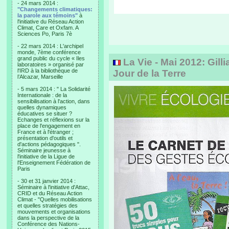
- 24 mars 2014 :
"Changements climatiques:
la parole aux témoins"
à
l'initiative du Réseau Action
Climat, Care et Oxfam. A
Sciences Po, Paris 7è
- 22 mars 2014 : L'archipel
monde, 7ème conférence
grand public du cycle « Iles
La Vie - Mai 2012: Gill
laboratoires » organisé par
l'IRD à la bibliothèque de
Jour de la Terre
l’Alcazar, Marseille
- 5 mars 2014 : " La Solidarité
Internationale : de la
sensibilisation à l'action, dans
quelles dynamiques
éducatives se situer ?
Echanges et réflexions sur la
place de l'engagement en
France et à l'étranger ;
présentation d'outils et
d'actions pédagogiques ".
Séminaire jeunesse à
l'initiative de la Ligue de
l'Enseignement Fédération de
Paris
- 30 et 31 janvier 2014 :
Séminaire à l'initiative d'Attac,
CRID et du Réseau Action
Climat - "Quelles mobilisations
et quelles stratégies des
mouvements et organisations
dans la perspective de la
Conférence des Nations-