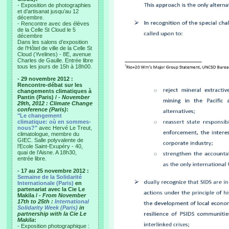
- Exposition de photographies
et d’artisanat jusqu’au 12
décembre.
- Rencontre avec des élèves
de la Celle St Cloud le 5
décembre
Dans les salons d’exposition
de l’Hôtel de ville de la Celle St
Cloud (Yvelines) - 8E, avenue
Charles de Gaulle. Entrée libre
tous les jours de 15h à 18h00.
- 29 novembre 2012 :
Rencontre-débat sur les
changements climatiques à
Pantin (Paris) /
- November
29th, 2012 : Climate Change
conference (Paris)
:
"Le changement
climatique: où en sommes-
nous?"
avec Hervé Le Treut,
climatologue, membre du
GIEC. Salle polyvalente de
l’Ecole Saint-Exupéry - 40,
quai de l’Aisne. A 18h30,
entrée libre.
- 17 au 25 novembre 2012 :
Semaine de la Solidarité
Internationale (Paris)
en
partenariat avec la Cie Le
Makila /
- From November
17th to 25th :
International
Solidarity Week (Paris)
in
partnership with la Cie Le
Makila
:
- Exposition photographique :