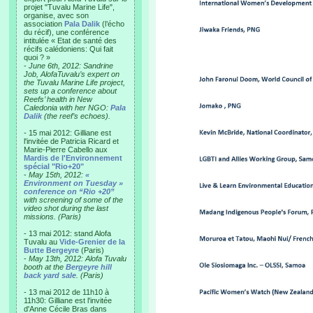
projet "Tuvalu Marine Life",
organise, avec son
association
Pala Dalik
(l’écho
du récif), une conférence
intitulée « Etat de santé des
récifs calédoniens: Qui fait
quoi ? »
-
June 6th, 2012: Sandrine
Job, AlofaTuvalu’s expert on
the Tuvalu Marine Life project,
sets up a conference about
Reefs’ health in New
Caledonia with her NGO:
Pala
Dalik
(the reef’s echoes).
- 15 mai 2012: Gilliane est
l'invitée de Patricia Ricard et
Marie-Pierre Cabello aux
Mardis de l'Environnement
spécial "Rio+20"
-
May 15th, 2012:
«
Environment on Tuesday »
conference on “Rio +20”
with screening of some of the
video shot during the last
missions. (Paris)
- 13 mai 2012: stand Alofa
Tuvalu au
Vide-Grenier de la
Butte Bergeyre
(Paris)
-
May 13th, 2012: Alofa Tuvalu
booth at the
Bergeyre hill
back yard sale
. (Paris)
- 13 mai 2012 de 11h10 à
11h30: Gilliane est l'invitée
d'Anne Cécile Bras dans