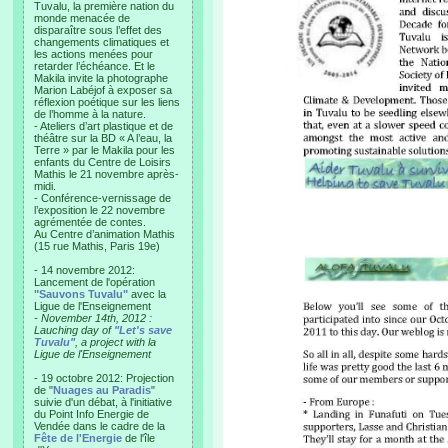
Tuvalu, la première nation du
monde menacée de
disparaître sous l’effet des
changements climatiques et
les actions menées pour
retarder l’échéance. Et le
Makila invite la photographe
Marion Labéjof à exposer sa
réflexion poétique sur les liens
de l’homme à la nature.
- Ateliers d’art plastique et de
théâtre sur la BD « A l’eau, la
Terre » par le Makila pour les
enfants du Centre de Loisirs
Mathis le 21 novembre après-
midi.
- Conférence-vernissage de
l’exposition le 22 novembre
agrémentée de contes.
Au Centre d’animation Mathis
(15 rue Mathis, Paris 19e)
- 14 novembre 2012:
Lancement de l'opération
"Sauvons Tuvalu"
avec la
Ligue de l'Enseignement
- November 14th, 2012 :
Lauching day of
"Let's save
Tuvalu"
, a project with la
Ligue de l'Enseignement
- 19 octobre 2012: Projection
de "
Nuages au Paradis
"
suivie d'un débat, à l'initiative
du Point Info Energie de
Vendée dans le cadre de la
Fête de l'Energie
de l'île