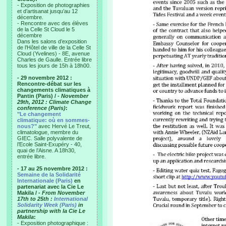
- Exposition de photographies
et d’artisanat jusqu’au 12
décembre.
- Rencontre avec des élèves
de la Celle St Cloud le 5
décembre
Dans les salons d’exposition
de l’Hôtel de ville de la Celle St
Cloud (Yvelines) - 8E, avenue
Charles de Gaulle. Entrée libre
tous les jours de 15h à 18h00.
- 29 novembre 2012 :
Rencontre-débat sur les
changements climatiques à
Pantin (Paris) /
- November
29th, 2012 : Climate Change
conference (Paris)
:
"Le changement
climatique: où en sommes-
nous?"
avec Hervé Le Treut,
climatologue, membre du
GIEC. Salle polyvalente de
l’Ecole Saint-Exupéry - 40,
quai de l’Aisne. A 18h30,
entrée libre.
- 17 au 25 novembre 2012 :
Semaine de la Solidarité
Internationale (Paris)
en
partenariat avec la Cie Le
Makila /
- From November
17th to 25th :
International
Solidarity Week (Paris)
in
partnership with la Cie Le
Makila
:
- Exposition photographique :