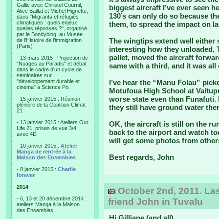
Gallic avec Christel Cournil,
biggest aircraft I’ve ever seen h
Alice Baillat et Michel Hignette,
130’s can only do so because th
dans "Migrants et réfugiés
climatiques : quels enjeux,
them, to spread the impact on l
quelles réponses ?", organisé
par le Bondyblog, au Musée
The wingtips extend well either 
de l'Histoire de l'immigration
(Paris)
interesting how they unloaded. 
pallet, moved the aircraft forwa
- 13 mars 2015 : Projection de
"Nuages au Paradis" et débat
same with a third, and it was all
dans le cadre d'un cycle de
séminaires sur
"développement durable et
I’ve hear the “Manu Folau” picke
cinéma" à Science Po.
Motufoua High School at Vaitupu
worse state even than Funafuti. 
- 15 janvier 2015 : Réunion
plénière de la Coalition Climat
they still have ground water the
21
- 13 janvier 2015 : Ateliers Our
OK, the aircraft is still on the r
Life 21, prises de vue 3/4
back to the airport and watch tod
avec 4D
will get some photos from others
- 10 janvier 2015 :
Atelier
Manga de rentrée à la
Best regards, John
Maison des Ensembles
- 8 janvier 2015 :
Charlie
forever
2014
October 2nd, 2011. Las
- 6, 13 et 20 décembre 2014 :
friend John in Tuvalu
ateliers Manga à la Maison
des Ensembles
Hi Gilliane (and all),