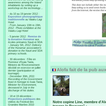
awareness among the Island
inhabitants by setting up a
workshop on the technology…
- du 10 au 19 janvier 2012 :
Exposition photographique
traditionnelle
au Vaiaku Lagi
Hotel
-
From January 10th to 19th,
2012 : Photo exhibition at the
Vaiaku Lagi Hotel
- 5 janvier 2012 :
Remise de
la donation Hunamar
aux
écoles primaires Nauti et SDA
-
January 5th, 2012: Delivery
of the Hunamar association's
donation to the Nauti and SDA
primary schools.
- 30 décembre : Fête en
l'honneur d'Isaia Taeia,
Ministre de l'Environnement
décédé en exercice en juillet
Alofa fait de la pub au
dernier (participation et
tournage)
-
December 30th, 2011:
Recording of the Government
feast in homage to Isaia Taeia,
Minister for Environment,
deceased in July in the
discharge of his duties.
- 18 et 19 décembre :
Projections publiques
des
Notre copine Line, membre d'Alo
vidéos du Festival des
Grandes Marées 2010
travers le Paysage” :