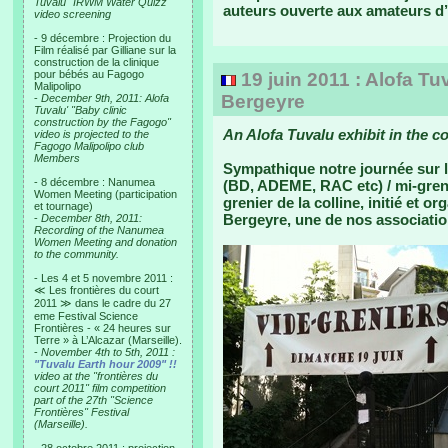
Tuvalu "IRWM Water Quizz"
auteurs ouverte aux amateurs d
video screening
- 9 décembre : Projection du
Film réalisé par Gilliane sur la
construction de la clinique
pour bébés au Fagogo
19 juin 2011 : Alofa Tu
Malipolipo
Bergeyre
-
December 9th, 2011: Alofa
Tuvalu' "Baby clinic
construction by the Fagogo"
An Alofa Tuvalu exhibit in the co
video is projected to the
Fagogo Malipolipo club
Members
Sympathique notre journée sur l
- 8 décembre : Nanumea
(BD, ADEME, RAC etc) / mi-grenie
Women Meeting (participation
grenier de la colline, initié et o
et tournage)
Bergeyre, une de nos associatio
-
December 8th, 2011:
Recording of the Nanumea
Women Meeting and donation
to the community.
- Les 4 et 5 novembre 2011 :
≪ Les frontières du court
2011 ≫ dans le cadre du 27
eme Festival Science
Frontières - « 24 heures sur
Terre » à L’Alcazar (Marseille).
-
November 4th to 5th, 2011 :
"Tuvalu Earth hour 2009" !!
video at the "frontières du
court 2011" film competition
part of the 27th "Science
Frontières" Festival
(Marseille).