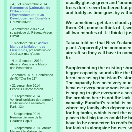
usually glossy green and ‘boun
- 4, 5 et 6 novembre 2014 :
trees don’t seem bothered but p
Rencontres Nationales de
l'Education à
and toddy as time goes by witho
l'Environnement et au
Développement Durable
à
Gouville s/Mer
We sometimes get dark clouds pa
them. Oh, come to think of it, we
- 3 novembre 2014 : CA
all two minutes of it. I think it j
stratégique du Réseau Action
Climat
Tataua told me that New Zealand
- 18 octobre 2014 :
Atelier
Manga à la Maison des
plant. Apparently the components 
Ensembles
, présentation de
aircraft so they will have to co
José aux mang'ados
fix.
- 4 et 11 octobre 2014 :
Ateliers Manga à la Maison
Supplementing the existing shor
des Ensembles
bigger capacity sounds like the b
- 2 octobre 2014 : Conférence
term increasing the island’s sto
de 4D "Our life 21"
The capacity has been very much
- 21 septembre 2014 :
because every house was issued 
People's climate march
is hoping to give everyone a se
- 19 septembre 2014 :
the problem here is not the lack 
Vendredi solidaire de rentrée à
capacity. Funafuti’s rainfall is
la Maison de Ensembles,
Paris 13e
where my family also depends on
for big tanks, which is not the c
- 15 septembre 2014 :
places that big tanks could be bui
Réunion plénière de la
Coalition Cop21
have to be connected to roofs fo
for tanks is alongside houses, w
- 13 septembre 2014 : Atelier
Manga à la Maison des