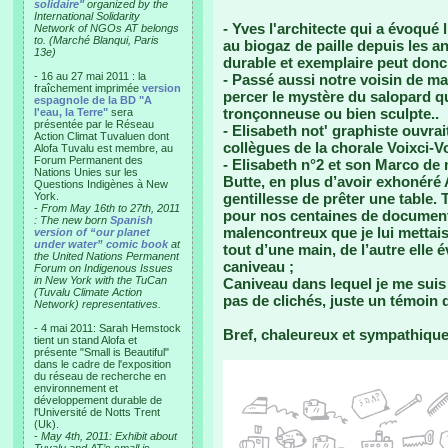
solidaire"
organized by the
International Solidarity
- Yves l'architecte qui a évoqué 
Network of NGOs AT belongs
to. (Marché Blanqui, Paris
au biogaz de paille depuis les a
13e)
durable et exemplaire peut donc a
- 16 au 27 mai 2011 : la
- Passé aussi notre voisin de ma
fraîchement imprimée
version
percer le mystère du salopard q
espagnole de la BD "A
tronçonneuse ou bien sculpte..
l'eau, la Terre"
sera
présentée par le Réseau
- Elisabeth not' graphiste ouvra
Action Climat Tuvaluen dont
collègues de la chorale Voixci-Vo
Alofa Tuvalu est membre, au
Forum Permanent des
- Elisabeth n°2 et son Marco de 
Nations Unies sur les
Butte, en plus d’avoir exhonéré 
Questions Indigènes à New
York.
gentillesse de prêter une table. T
-
From May 16th to 27th, 2011
pour nos centaines de documen
: The new born
Spanish
malencontreux que je lui mettais 
version of “our planet
under water” comic book
at
tout d’une main, de l’autre elle 
the United Nations Permanent
caniveau ;
Forum on Indigenous Issues
in New York with the TuCan
Caniveau dans lequel je me suis 
(Tuvalu Climate Action
pas de clichés, juste un témoin q
Network) representatives.
- 4 mai 2011: Sarah Hemstock
Bref, chaleureux et sympathique, 
tient un stand Alofa et
présente "Small is Beautiful"
dans le cadre de l'exposition
du réseau de recherche en
environnement et
développement durable de
l'Université de Notts Trent
(Uk).
-
May 4th, 2011: Exhibit about