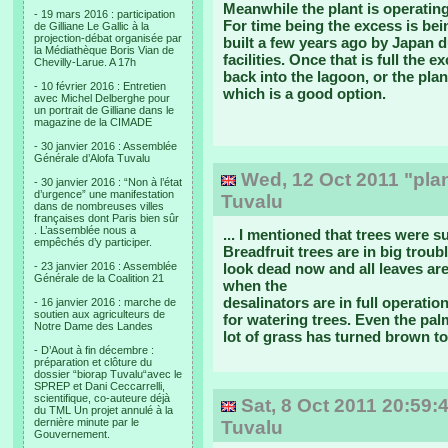
Meanwhile the plant is operating
- 19 mars 2016 : participation
For time being the excess is bei
de Gilliane Le Gallic à la
projection-débat organisée par
built a few years ago by Japan d
la Médiathèque Boris Vian de
facilities. Once that is full the
Chevilly-Larue. A 17h
back into the lagoon, or the plan
- 10 février 2016 : Entretien
which is a good option.
avec Michel Delberghe pour
un portrait de Gilliane dans le
magazine de la CIMADE
- 30 janvier 2016 : Assemblée
Générale d’Alofa Tuvalu
Wed, 12 Oct 2011 "plan
- 30 janvier 2016 : “Non à l’état
d’urgence” une manifestation
Tuvalu
dans de nombreuses villes
françaises dont Paris bien sûr
. L’assemblée nous a
... I mentioned that trees were s
empêchés d’y participer.
Breadfruit trees are in big troub
- 23 janvier 2016 : Assemblée
look dead now and all leaves are 
Générale de la Coalition 21
when the
desalinators are in full operation
- 16 janvier 2016 : marche de
soutien aux agriculteurs de
for watering trees. Even the pal
Notre Dame des Landes
lot of grass has turned brown to
- D’Aout à fin décembre :
préparation et clôture du
dossier “biorap Tuvalu“avec le
SPREP et Dani Ceccarrelli,
scientifique, co-auteure déjà
Sat, 8 Oct 2011 20:59:4
du TML Un projet annulé à la
dernière minute par le
Tuvalu
Gouvernement.