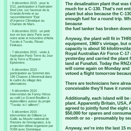
- 9 décembre 2015 : pour le
The desalination plant that was 
D12, participation à l’opération
much for a C-130. That's not ent
Red Line, sur l’avenue de la
plant but also because the C-130 
Grande Armée et au
rassemblement “Etat
enough fuel for a round trip. Why
d’Urgence Climatique au
because
Champs de Mars.
the fuel tanker has broken down
- 8 décembre 2015 : un petit
tour en bus dans Paris avec
Anyway, the plant will fit in THR
notre amie et trésorière d’Alofa
Tuvalu à Tuvalu, Risasi
equipment, 1960's vintage, but o
Finikaso.
capacity is about 50 kilolitres/da
- 7 décembre 2015 : visite à
Royal Australian Air Force C-17 
l’opération Paris-Terre du Jour
yesterday and carried the plant 
de la Terre a l’Espace
Ephémère.
land at Funafuti. Today the RNZAF
will come again on Monday and 
- 6 décembre 2015 :
vetoed a flight tomorrow becaus
participation au Sommet des
196 Chaises à Montreuil dans
le cadre du village des
There are technicians here alrea
alternatives.
conceivable they'll have it runni
- 5 décembre 2015 :
Intervention de Fanny Héros
Additionally, each island will b
au café Le Grand Bouillon à
Aubervilliers autour du projet
plant. Apparently Britain, USA,
"Tuvalu: ici / ailleurs".
agreed to jointly fund the eight 
- 5 décembre 2015 :
$50,000 for spares and consumab
intervention de Gilliane Le
month or so - presumably by se
Gallic au Musée national de
l’histoire de l’immigration, à la
projection-débat organisee par
Anyway, we're into the last 15 
l’OIM avec Dominique