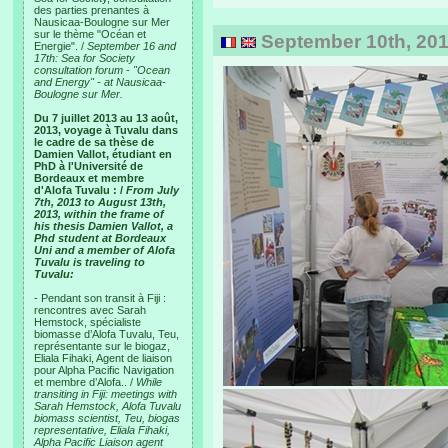
des parties prenantes à
Nausicaa-Boulogne sur Mer
sur le thème "Océan et
September 10th, 201
Energie". /
September 16 and
17th: Sea for Society
consultation forum - "Ocean
and Energy" - at Nausicaa-
Boulogne sur Mer.
Du 7 juillet 2013 au 13 août,
2013, voyage à Tuvalu dans
le cadre de sa thèse de
Damien Vallot, étudiant en
PhD à l'Université de
Bordeaux et membre
d'Alofa Tuvalu : /
From July
7th, 2013 to August 13th,
2013, within the frame of
his thesis Damien Vallot, a
Phd student at Bordeaux
Uni and a member of Alofa
Tuvalu is traveling to
Tuvalu:
- Pendant son transit à Fiji :
rencontres avec Sarah
Hemstock, spécialiste
biomasse d’Alofa Tuvalu, Teu,
représentante sur le biogaz,
Eliala Fihaki, Agent de liaison
pour Alpha Pacific Navigation
et membre d’Alofa.. /
While
transiting in Fiji: meetings with
Sarah Hemstock, Alofa Tuvalu
biomass scientist, Teu, biogas
representative, Eliala Fihaki,
Alpha Pacific Liaison agent