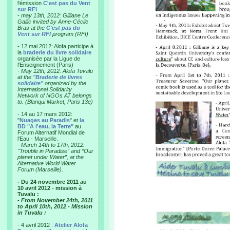
l'émission
C'est pas du Vent
sur RFI
-
may 13th, 2012: Gilliane Le
Gallic invited by Anne-Cécile
Bras at the
C'est pas du
Vent sur RFI
program (RFI)
- 12 mai 2012: Alofa participe à
la
braderie du livre solidaire
organisée par la Ligue de
l'Enseignement (Paris)
-
May 12th, 2012: Alofa Tuvalu
at the
"Braderie de livres
solidaire"
organized by the
International Solidarity
Network of NGOs AT belongs
to. (Blanqui Market, Paris 13e)
- 14 au 17 mars 2012:
"
Nuages au Paradis
" et
la
BD "A l'eau, la Terre"
au
Forum Alternatif Mondial de
l'Eau - Marseille.
-
March 14th to 17th, 2012:
"Trouble in Paradise” and “Our
planet under Water”, at the
Alternative World Water
Forum (Marseille).
- Du 24 novembre 2011 au
10 avril 2012 - mission à
Tuvalu :
- From November 24th, 2011
to April 10th, 2012 - Mission
in Tuvalu :
- 4 avril 2012 :
Atelier Alofa