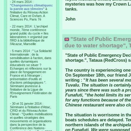
- 24 mars 2014 :
mysteries was how my Crown Lag
"Changements climatiques:
tanks.
la parole aux témoins"
à
l'initiative du Réseau Action
Climat, Care et Oxfam. A
John
Sciences Po, Paris 7è
- 22 mars 2014 : L'archipel
monde, 7ème conférence
grand public du cycle « Iles
laboratoires » organisé par
"State of Public Emerg
l'IRD à la bibliothèque de
l’Alcazar, Marseille
due to water shortage", 
- 5 mars 2014 : " La Solidarité
Internationale : de la
"
State of Public Emergency Decl
sensibilisation à l'action, dans
shortage.
", Tataua (RedCross) s
quelles dynamiques
éducatives se situer ?
Echanges et réflexions sur la
The country is experiencing one 
place de l'engagement en
On September 18th, our friend J
France et à l'étranger ;
présentation d'outils et
writing : “
It has been several mo
d'actions pédagogiques ".
Tuvalu. The situation is certainl
Séminaire jeunesse à
years since there was such a pro
l'initiative de la Ligue de
l'Enseignement Fédération de
Funafuti, “the hotel limits its s
Paris
for any functions because of th
- 30 et 31 janvier 2014 :
Chinese restaurant were also cl
Séminaire à l'initiative d'Attac,
CRID et du Réseau Action
Climat - "Quelles mobilisations
The situation is worrisome in the
et quelles stratégies des
boats schedules are delayed. Te
mouvements et organisations
northern islands of the archipel
dans la perspective de la
Conférence des Nations-
on Funafuti. We were supposed 