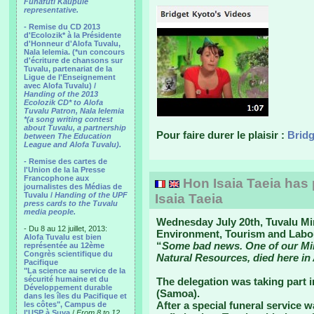
Funafuti Kaupule
representative.
- Remise du CD 2013
d'Ecolozik* à la Présidente
d'Honneur d'Alofa Tuvalu,
Nala Ielemia. (*un concours
d'écriture de chansons sur
Tuvalu, partenariat de la
Ligue de l'Enseignement
avec Alofa Tuvalu) /
Handing of the 2013
Ecolozik CD* to Alofa
Tuvalu Patron, Nala Ielemia
*(a song writing contest
about Tuvalu, a partnership
Pour faire durer le plaisir :
Bridg
between The Education
League and Alofa Tuvalu).
- Remise des cartes de
l'Union de la la Presse
Francophone aux
Hon Isaia Taeia has
journalistes des Médias de
Tuvalu /
Handing of the UPF
Isaia Taeia
press cards to the Tuvalu
media people.
Wednesday July 20th, Tuvalu Min
- Du 8 au 12 juillet, 2013:
Environment, Tourism and Labour
Alofa Tuvalu est bien
“
Some bad news. One of our Minis
représentée au 12ème
Congrès scientifique du
Natural Resources, died here in
Pacifique
"La science au service de la
sécurité humaine et du
The delegation was taking part i
Développement durable
(Samoa).
dans les îles du Pacifique et
After a special funeral service 
les côtes", Campus de
l'USP à Suva
/
From 8 to 12