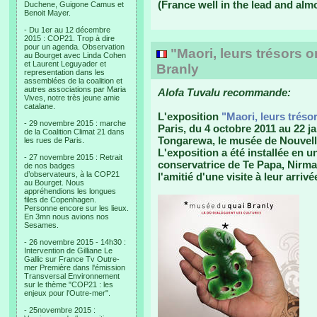
(France well in the lead and alm
Duchene, Guigone Camus et
Benoit Mayer.
- Du 1er au 12 décembre
2015 : COP21. Trop à dire
pour un agenda. Observation
"Maori, leurs trésors 
au Bourget avec Linda Cohen
et Laurent Leguyader et
Branly
representation dans les
assemblées de la coalition et
autres associations par Maria
Alofa Tuvalu recommande:
Vives, notre très jeune amie
catalane.
L'exposition
"Maori, leurs tréso
- 29 novembre 2015 : marche
Paris, du 4 octobre 2011 au 22 j
de la Coalition Climat 21 dans
Tongarewa, le musée de Nouvell
les rues de Paris.
L'exposition a été installée en u
- 27 novembre 2015 : Retrait
conservatrice de Te Papa, Nirmal
de nos badges
d’observateurs, à la COP21
l'amitié d'une visite à leur arrivé
au Bourget. Nous
appréhendions les longues
files de Copenhagen.
Personne encore sur les lieux.
En 3mn nous avions nos
Sesames.
- 26 novembre 2015 - 14h30 :
Intervention de Gilliane Le
Gallic sur France Tv Outre-
mer Première dans l'émission
Transversal Environnement
sur le thème "COP21 : les
enjeux pour l'Outre-mer".
- 25novembre 2015 :