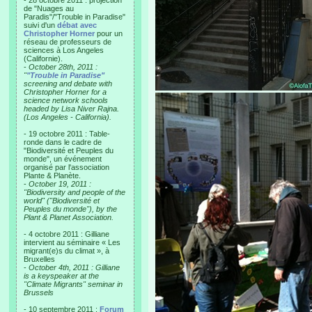
- 28 octobre 2011 : projection
de "Nuages au
Paradis"/"Trouble in Paradise"
suivi d'un
débat avec
Christopher Horner
pour un
réseau de professeurs de
sciences à Los Angeles
(Californie).
-
October 28th, 2011 :
"
"Trouble in Paradise"
screening and debate with
Christopher Horner for a
science network schools
headed by Lisa Niver Rajna.
(Los Angeles - California).
- 19 octobre 2011 : Table-
ronde dans le cadre de
"Biodiversité et Peuples du
monde", un événement
organisé par l'association
Plante & Planète.
-
October 19, 2011 :
"Biodiversity and people of the
world" ("Biodiversité et
Peuples du monde"), by the
Plant & Planet Association.
- 4 octobre 2011 : Gilliane
intervient au séminaire « Les
migrant(e)s du climat », à
Bruxelles
-
October 4th, 2011 : Gilliane
is a keyspeaker at the
"Climate Migrants" seminar in
Brussels
- 10 septembre 2011 :
Forum