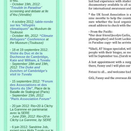
d'Yeu.
- October 19th, 2012:
"
Trouble in Paradise
"
screening and debate at Ile
d'Yeu (Vendée)
- 4 octobre 2012:
table-ronde
sur les "réfugiés
climatiques"
au Muséum de
Toulouse
-
October 4th, 2012:
“Climate
Refugees” Conference
at
the Museum (Toulouse)
- 18 et 19 septembre 2012:
Visite du Duc et de la
Duchesse de Cambridge,
Kate and William, à Tuvalu
-
September 18th and 19th,
2012:
The Duke and
Dutches of Cambridge's
visit to Tuvalu
- 15 septembre 2012:
"Forum
des Associations et des
Sports du 19e"
, Place de la
Bataille de Stalingrad (Paris)
-
September 15th, 2012:
"Paris Association Forum"
- 20 juin 2012: Rio+20 à Clichy
La Garenne en partenariat
avec la SERE
-
June 20th, 2012: Rio+20 in
Clichy La Garenne, by SERE
- 6 juin 2012: Sandrine Job,
expert pour Alofa Tuvalu sur le