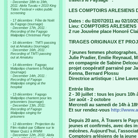
-
December 18th to 19th,
2011: Alofa Tuvalu « 2010 King
Tides Festival » video public
LES COMPTOIRS ARLESIENS 
screening
Dates : du 02/07/2011 au 02/10/2
- 17 décembre : Fête de Noël
du Fagogo (tournage)
Lieu: COMPTOIRS ARLESIENS
-
December 17th, 2011 :
2 rue Jouvène place Honoré Clai
Recording of the Fagogo
Malipolipo Christmas Party
TIRAGES ORIGINAUX ET PROJ
- 16 décembre : TMTI passing
out at Amatuku (tournage)
-
December 16th, 2011 :
7 jeunes femmes photographes, 
Recording of TMTI passing
Julie Pradier, Emilie Reynaud, M
out at Amatuku
en compagnie de Sabine Delcou
- 14 décembre : Fagogo
projet coopératif parrainé par 
Malipolipo chantent à l'hôpital
(tournage)
Kenna, Bernard Plossu
-
December 14th, 2011 :
Directrice artistique : Line Lave
Recording of Fagogo
Malipolipo singing at the
hospital
Entrée libre
2 - 30 juillet : tous les jours 10h
- 13 décembre : Fagogo
Malipolipo chantent pour les
1er août - 2 octobre
prisonniers (tournage)
Mercredi au samedi de 14h à 18
-
December 13th, 2011:
Recording of Fagogo
Et sur rendez-vous
http://www.
Malipolipo singing for
prisoners
Depuis 20 ans, À Travers le Pay
- 12 décembre : Projection du
jeunes et confirmés, avec des in
Film réalisé par Gilliane sur le
mécènes. Aujourd’hui, l’associat
Water Quizz à IRWM
-
December 12th, 2011: Alofa
Comptoirs arlésiens de la jeune