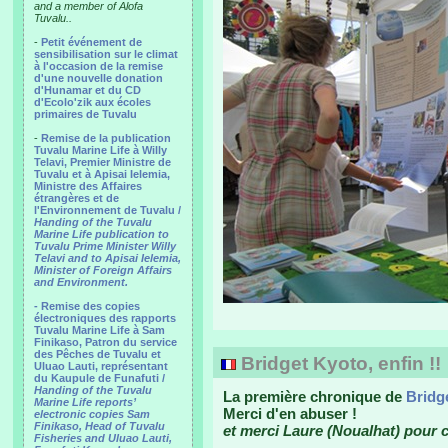
and a member of Alofa
Tuvalu..
-
Petit événement de
sensibilisation sur le climat
à l'occasion de la remise
d'une nouvelle donation
d'Hunamar et du CD
d'Ecolo'zik aux écoles
primaires de Tuvalu
-
Remise de la publication
Tuvalu Marine Life à Willy
Telavi, Premier Ministre de
Tuvalu et à Apisai Ielemia,
Ministre des Affaires
étrangères et de
l'Environnement de Tuvalu /
Handing of the Tuvalu
Marine Life publication to
Tuvalu Prime Minister Willy
Telavi and to Apisai Ielemia,
Minister of Foreign Affairs
and Environment.
- Remise des copies
électroniques des rapports
Tuvalu Marine Life à Sam
Finikaso, Patron du service
des Pêches de Tuvalu et
Bridget Kyoto, enfin !!
Uluao Lauti, représentant
du Kaupule de Funafuti /
Handing of the Tuvalu
La première chronique de
Bridg
Marine Life reports’
Merci d'en abuser !
electronic copies Sam
Finikaso, Head of Tuvalu
et merci Laure (Noualhat) pour ce
Fisheries and Uluao Lauti,