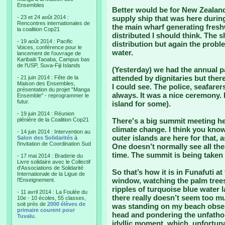
Ensembles
Better would be for New Zealan
- 23 et 24 août 2014 :
supply ship that was here during 
Rencontres internationales de
the main wharf generating freshwa
la coalition Cop21
distributed I should think. The 
- 19 août 2014 : Pacific
distribution but again the probl
Voices, conférence pour le
water.
lancement de l'ouvrage de
Karibaiti Taoaba, Campus bas
de l'USP, Suva-Fiji Islands
(Yesterday) we had the annual pa
attended by dignitaries but there
- 21 juin 2014 : Fête de la
Maison des Ensembles,
I could see. The police, seafare
présentation du projet "Manga
always. It was a nice ceremony. 
Ensemble" - reprogrammer le
futur.
island for some).
- 19 juin 2014 : Réunion
plénière de la Coalition Cop21
There's a big summit meeting h
climate change. I think you know
- 14 juin 2014 : Intervention au
outer islands are here for that, 
Salon des Solidarités
à
l'invitation de Coordination Sud
One doesn’t normally see all th
time. The summit is being taken 
- 17 mai 2014 : Braderie du
Livre solidaire avec le Collectif
d'Associations de Solidarité
So that’s how it is in Funafuti 
Internationale de la Ligue de
window, watching the palm trees
l'Enseignement.
ripples of turquoise blue water 
- 11 avril 2014 : La Foulée du
there really doesn’t seem too m
10e - 10 écoles, 55 classes,
soit près de
2000 élèves de
was standing on my beach observ
primaire courent pour
head and pondering the unfathom
Tuvalu
.
idyllic moment, which, unfortuna