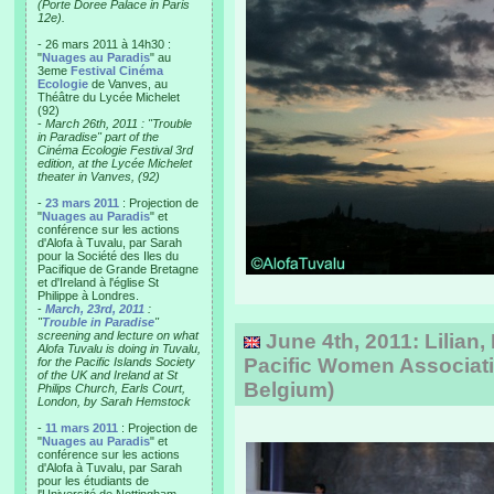
(Porte Doree Palace in Paris
12e).
- 26 mars 2011 à 14h30 :
"
Nuages au Paradis
" au
3eme
Festival Cinéma
Ecologie
de Vanves, au
Théâtre du Lycée Michelet
(92)
-
March 26th, 2011 : "Trouble
in Paradise" part of the
Cinéma Ecologie Festival 3rd
edition, at the Lycée Michelet
theater in Vanves, (92)
-
23 mars 2011
: Projection de
"
Nuages au Paradis
" et
conférence sur les actions
d'Alofa à Tuvalu, par Sarah
pour la Société des Iles du
Pacifique de Grande Bretagne
et d'Ireland à l'église St
Philippe à Londres.
-
March, 23rd, 2011
:
"
Trouble in Paradise
"
screening and lecture on what
June 4th, 2011: Lilian, 
Alofa Tuvalu is doing in Tuvalu,
Pacific Women Associati
for the Pacific Islands Society
of the UK and Ireland at St
Belgium)
Philips Church, Earls Court,
London, by Sarah Hemstock
-
11 mars 2011
: Projection de
"
Nuages au Paradis
" et
conférence sur les actions
d'Alofa à Tuvalu, par Sarah
pour les étudiants de