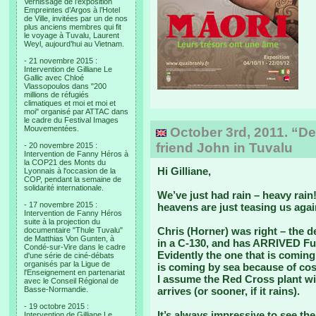
Vernissage de l’exposition
Empreintes d’Argos à l’Hotel
de Ville, invitées par un de nos
plus anciens membres qui fit
le voyage à Tuvalu, Laurent
Weyl, aujourd’hui au Vietnam.
- 21 novembre 2015 :
Intervention de Gilliane Le
Gallic avec Chloé
Vlassopoulos dans "200
millions de réfugiés
climatiques et moi et moi et
moi" organisé par ATTAC dans
le cadre du Festival Images
Mouvementées.
October 3rd, 2011. “De
friend John in Tuvalu
- 20 novembre 2015 :
Intervention de Fanny Héros à
la COP21 des Monts du
Hi Gilliane,
Lyonnais à l'occasion de la
COP, pendant la semaine de
solidarité internationale.
We’ve just had rain – heavy rain!
- 17 novembre 2015 :
heavens are just teasing us agai
Intervention de Fanny Héros
suite à la projection du
Chris (Horner) was right – the d
documentaire "Thule Tuvalu"
de Matthias Von Gunten, à
in a C-130, and has ARRIVED Fun
Condé-sur-Vire dans le cadre
Evidently the one that is coming 
d'une série de ciné-débats
organisés par la Ligue de
is coming by sea because of cost
l'Enseignement en partenariat
I assume the Red Cross plant wi
avec le Conseil Régional de
Basse-Normandie.
arrives (or sooner, if it rains).
- 19 octobre 2015 :
It’s always impressive to see the
Intervention de Gilliane Le