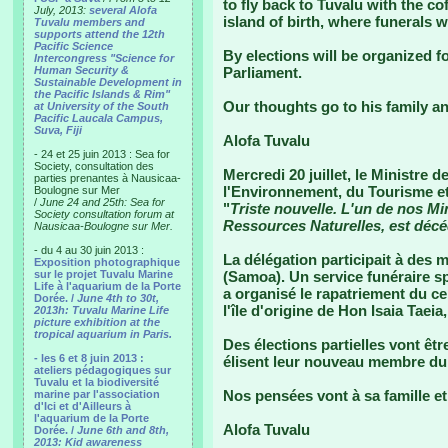
to fly back to Tuvalu with the co
July, 2013:
several Alofa
island of birth, where funerals w
Tuvalu members and
supports attend the 12th
Pacific Science
By elections will be organized f
Intercongress "Science for
Human Security &
Parliament.
Sustainable Development in
the Pacific Islands & Rim"
Our thoughts go to his family an
at University of the South
Pacific Laucala Campus,
Suva, Fiji
Alofa Tuvalu
- 24 et 25 juin 2013 : Sea for
Society, consultation des
Mercredi 20 juillet, le Ministre
parties prenantes à Nausicaa-
l'Environnement, du Tourisme et 
Boulogne sur Mer
/
June 24 and 25th: Sea for
"
Triste nouvelle. L'un de nos Min
Society consultation forum at
Ressources Naturelles, est décéd
Nausicaa-Boulogne sur Mer.
- du 4 au 30 juin 2013 :
La délégation participait à des 
Exposition photographique
sur le projet Tuvalu Marine
(Samoa). Un service funéraire sp
Life à l'aquarium de la Porte
a organisé le rapatriement du cer
Dorée. /
June 4th to 30t,
l'île d'origine de Hon Isaia Taeia,
2013h: Tuvalu Marine Life
picture exhibition at the
tropical aquarium in Paris.
Des élections partielles vont êt
- les 6 et 8 juin 2013 :
élisent leur nouveau membre du
ateliers pédagogiques sur
Tuvalu et la biodiversité
Nos pensées vont à sa famille et
marine par l'association
d'Ici et d'Ailleurs à
l'aquarium de la Porte
Alofa Tuvalu
Dorée. /
June 6th and 8th,
2013: Kid awareness