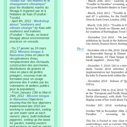
Tuvalu sur "les marins et le
changement climatique"
pour les étudiants marins du
Nivaga II organisé par et à
l'initiative de Kaio (Funafuti -
Tuvalu).
-
April 4th, 2012 :
Workshop
about "seafarers and
climate change"
by Kaio with
seafarers and trainees
(Funafuti – Tuvalu, on board
Nivaga) about environmental
practices on vessels.
- Du 17 janvier au 24 mars
2012:
Mission biogaz à
Nanumea
(mise en place de
récupérateurs d'eau,
remplacement des réchauds,
construction des porcheries,
distributions de graines et
mise en place de jardins
potagers, nouveau train de
formation pour un usage
pérenne des 4 unités par les
volontaires et ateliers publics
pour la population)
-
From January 13th to March
24th, 2012 :
Mission biogas
in Nanumea
Objectives :
insuring that the four digesters
implemented late 2010 are
working to satisfaction, setting
up one water tank at each
owners' place, build individual
piggeries, setting up the basis
for garden, training owners
and workers as well as raising