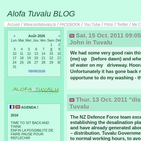
Alofa Tuvalu BLOG
/
/
/
/
/
/
Accueil
Www.alofatuvalu.tv
FACEBOOK
You Tube
Flickr
Twitter
Me C
Sat. 15 Oct. 2011 09:0
«
Août 2026
»
Lun.
Mar.
Mer.
Jeu.
Ven.
Sam.
Dim.
John in Tuvalu
1
2
3
4
5
6
7
8
9
We had some very good rain thi
10
11
12
13
14
15
16
17
18
19
20
21
22
23
(me) up (before dawn) and when 
24
25
26
27
28
29
30
of water on my driveway. Hoor
31
Unfortunately it has gone back 
08/08/2026
opportune to do my washing - the
Thur. 13 Oct. 2011 "dist
Tuvalu
AGENDA !
2016
The NZ Defence Force team exce
establishing the desalination pl
TIME TO SIT BACK AND
THINK
and have already generated about
ENFIN LA POSSIBILITE DE
– distribution. Tuvalu Governmen
FAIRE PAUSE POUR
to normal working hours, to avoi
REFLECHIR