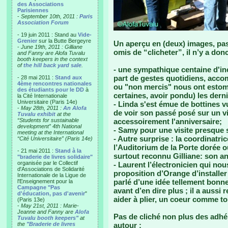
des Associations
Parisiennes
-
September 10th, 2011 :
Paris
Association Forum
- 19 juin 2011 : Stand au
Vide-
Grenier
sur la Butte Bergeyre
Un aperçu en (deux) images, pas
-
June 19th, 2011 : Gilliane
omis de “clicheter”, il n’y a don
and Fanny are Alofa Tuvalu
booth keepers in the context
of
the hill back yard sale
.
- une sympathique centaine d'inc
part de gestes quotidiens, acco
- 28 mai 2011 :
Stand aux
4ème rencontres nationales
ou "non mercis" nous ont estoma
des étudiants pour le DD
à
certaines, avoir pondu) les derni
la Cité Internationale
Universitaire (Paris 14e)
- Linda s'est émue de bottines v
-
May 28th, 2011 :
An Alofa
de voir son passé posé sur un vi
Tuvalu exhibit
at the
“Students for sustainable
accessoirement l'anniversaire;
development” 4th National
- Samy pour une visite presque
meeting at the International
- Autre surprise : la coordinatri
“Cité Universitaire” (Paris 14e)
l’Auditorium de la Porte dorée où
- 21 mai 2011 :
Stand à la
surtout reconnu Gilliane: son an
"braderie de livres solidaire"
organisée par le Collectif
- Laurent l’électronicien qui nou
d'Associations de Solidarité
proposition d’Orange d’installer
Internationale de la Ligue de
parlé d’une idée tellement bonne
l'Enseignement pour la
Campagne "Pas
avant d’en dire plus ; il a auss
d'éducation, pas d'avenir
"
aider à plier, un coeur comme to
(Paris 13e)
-
May 21st, 2011 : Marie-
Jeanne and Fanny are
Alofa
Pas de cliché non plus des adhér
Tuvalu booth keepers"
at
the
"Braderie de livres
autour :