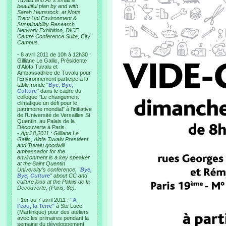
Tuvalu and AT’s small is
beautiful plan by and with
Sarah Hemstock. at Notts
Trent Uni Environment &
Sustainability Research
Network Exhibition, DICE
Centre Conference Suite, City
Campus.
- 8 avril 2011 de 10h à 12h30 :
Gilliane Le Gallic, Présidente
d'Alofa Tuvalu et
Ambassadrice de Tuvalu pour
l'Environnement participe à la
table-ronde "
Bye, Bye,
Culture
" dans le cadre du
colloque "Le changement
climatique un défi pour le
patrimoine mondial" à l'initiative
de l'Université de Versailles St
Quentin, au Palais de la
Découverte à Paris.
-
April 8,2011 : Gilliane Le
Gallic, Alofa Tuvalu President
and Tuvalu goodwill
ambassador for the
environment is a key speaker
at the Saint Quentin
University’s conference, "
Bye,
Bye, Culture
" about CC and
culture loss at the Palais de la
Decouverte, (Paris, 8e).
- 1er au 7 avril 2011 :
"A
l'eau, la Terre"
à Ste Luce
(Martinique) pour des ateliers
avec les primaires pendant la
semaine du développement