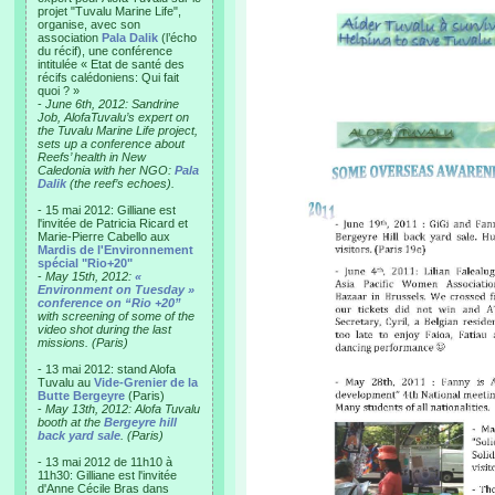
projet "Tuvalu Marine Life",
organise, avec son
association
Pala Dalik
(l’écho
du récif), une conférence
intitulée « Etat de santé des
récifs calédoniens: Qui fait
quoi ? »
-
June 6th, 2012: Sandrine
Job, AlofaTuvalu’s expert on
the Tuvalu Marine Life project,
sets up a conference about
Reefs’ health in New
Caledonia with her NGO:
Pala
Dalik
(the reef’s echoes).
- 15 mai 2012: Gilliane est
l'invitée de Patricia Ricard et
Marie-Pierre Cabello aux
Mardis de l'Environnement
spécial "Rio+20"
-
May 15th, 2012:
«
Environment on Tuesday »
conference on “Rio +20”
with screening of some of the
video shot during the last
missions. (Paris)
- 13 mai 2012: stand Alofa
Tuvalu au
Vide-Grenier de la
Butte Bergeyre
(Paris)
-
May 13th, 2012: Alofa Tuvalu
booth at the
Bergeyre hill
back yard sale
. (Paris)
- 13 mai 2012 de 11h10 à
11h30: Gilliane est l'invitée
d'Anne Cécile Bras dans