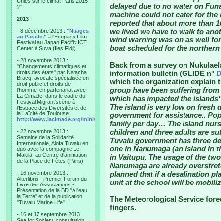
Unies sur le climat Paris 2015
delayed due to no water on Funaf
?"
machine could not cater for the 
2013
reported that about more than 1
we lived we have to walk to an
- 8 décembre 2013 :
"Nuages
au Paradis"
à l'Ecopass Film
wind warning was on as well for
Festival au Japan Pacific ICT
boat scheduled for the northern 
Center à Suva (Iles Fidji)
- 28 novembre 2013 :
Back from a survey on Nukulael
"Changements climatiques et
droits des états" par Natacha
information bulletin (GLIDE n°
D
Bracq, avocate spécialisée en
which the organization explain 
droit public et droits de
group have been suffering from l
l'homme, en partenariat avec
La Cimade, dans le cadre du
which has impacted the islands
Festival Migrant'scène à
The island is very low on fresh 
l'Espace des Diversités et de
la Laïcité de Toulouse.
government for assistance.. Popu
http://www.lacimade.org/minisites/migrantscene
family per day… The island nurs
children and three adults are s
- 22 novembre 2013 :
Semaine de la Solidarité
Tuvalu government has three desa
Internationale, Alofa Tuvalu en
one in Nanumaga (an island in t
duo avec la compagnie Le
Makila, au Centre d'animation
in Vaitupu. The usage of the two
de la Place de Fêtes (Paris)
Nanumaga are already overstretch
- 16 novembre 2013 :
planned that if a desalination pl
Alterlibris - Premier Forum du
unit at the school will be mobili
Livre des Associations -
Présentation de la BD "A l'eau,
la Terre" et de la publication
The Meteorological Service fore
"Tuvalu Marine Life".
fingers.
- 16 et 17 septembre 2013 :
Sea for Society, consultation