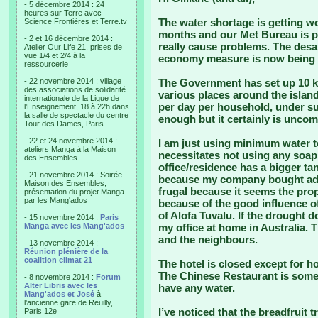
- 5 décembre 2014 : 24
heures sur Terre avec
The water shortage is getting wor
Science Frontières et Terre.tv
months and our Met Bureau is pr
- 2 et 16 décembre 2014 :
really cause problems. The desal
Atelier Our Life 21, prises de
vue 1/4 et 2/4 à la
economy measure is now being 
ressourcerie
- 22 novembre 2014 : village
The Government has set up 10 kil
des associations de solidarité
various places around the island
internationale de la Ligue de
per day per household, under su
l'Enseignement, 18 à 22h dans
la salle de spectacle du centre
enough but it certainly is uncom
Tour des Dames, Paris
- 22 et 24 novembre 2014 :
I am just using minimum water t
ateliers Manga à la Maison
necessitates not using any soap
des Ensembles
office/residence has a bigger t
- 21 novembre 2014 : Soirée
because my company bought addit
Maison des Ensembles,
frugal because it seems the pro
présentation du projet Manga
par les Mang'ados
because of the good influence o
of Alofa Tuvalu. If the drought d
- 15 novembre 2014 :
Paris
Manga avec les Mang'ados
my office at home in Australia. T
and the neighbours.
- 13 novembre 2014 :
Réunion plénière de la
coalition climat 21
The hotel is closed except for h
The Chinese Restaurant is some
- 8 novembre 2014 :
Forum
Alter Libris avec les
have any water.
Mang'ados et José
à
l'ancienne gare de Reuilly,
I’ve noticed that the breadfruit t
Paris 12e