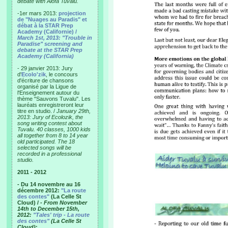
debate with Alofa Tuvalu.
-1er mars 2013:
projection
de "Nuages au Paradis" et
débat à la STAR Prep
Academy (Californie) /
March 1st, 2013: "Trouble in
Paradise" screening and
debate at the STAR Prep
Academy (California)
- 29 janvier 2013: Jury
d'
Ecolo'zik
, le concours
d'écriture de chansons
organisé par la Ligue de
l'Enseignement autour du
thème "Sauvons Tuvalu". Les
lauréats enregistreront leur
titre en studio. /
January 29th,
2013: Jury of Ecolozik, the
song writing contest about
Tuvalu. 40 classes, 1000 kids
all together from 8 to 14 year
old participated. The 18
selected songs will be
recorded in a professional
studio.
2011 - 2012
- Du 14 novembre au 16
décembre 2012:
"La route
des contes"
(La Celle St
Cloud) /
- From November
14th to December 15th,
2012:
"Tales' trip - La route
des contes"
(La Celle St
Cloud)
: