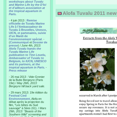
workshops about Tuvalu
and Marine Life by the D'Ici
et d'ailleurs association at
the tropical aquarium in
Alofa Tuvalu 2011 newsl
Paris.
- 4 juin 2013 :
Remise
officielle de Tuvalu Marine
Life à l'Ambassadeur de
Tuvalu à Bruxelles, Unesco,
UICN, et partenaires, suivie
d'un Mardi de
l'environnement spécial
. -
(
Communiqué
et
Dossier de
presse
) /
June 4th, 2013:
Alofa Tuvalu hands the
Tuvalu Marine Life
publication to Tine Leuelu,
Ambassador of Tuvalu to
Belgium, to IUCN, UNESCO
and its partners, at the
tropical aquarium in Paris.
-
Press release
- 26 mai 2013 : Vide-Grenier
de la Butte Bergeyre (Paris
19e) /
May 26th, 2013:
Bergeyre hill back yard sale.
- 29 mars 2013: 19e édition du
Festival Ciné
Environnement
, Alofa en
débat après la projection du
film, "Les bêtes du Sud
sauvage" à Sées (61). /
Mars
29th, 2013: "Beasts of the
Southern Wild" screening and