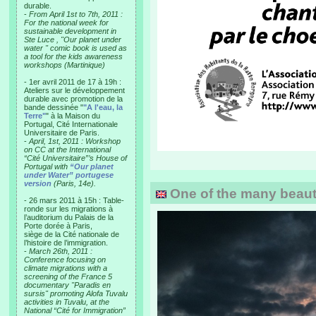
durable.
-
From April 1st to 7th, 2011 :
For the national week for
sustainable development in
Ste Luce , "Our planet under
water " comic book is used as
a tool for the kids awareness
workshops (Martinique)
- 1er avril 2011 de 17 à 19h :
Ateliers sur le développement
durable avec promotion de la
bande dessinée "
"A l'eau, la
Terre"
" à la Maison du
Portugal, Cité Internationale
Universitaire de Paris.
-
April, 1st, 2011 : Workshop
on CC at the International
“Cité Universitaire”’s House of
Portugal with
“Our planet
under Water” portugese
version
(Paris, 14e).
One of the many beautif
- 26 mars 2011 à 15h : Table-
ronde sur les migrations à
l’auditorium du Palais de la
Porte dorée à Paris,
siège de la Cité nationale de
l’histoire de l’immigration.
-
March 26th, 2011 :
Conference focusing on
climate migrations with a
screening of the France 5
documentary "Paradis en
sursis" promoting Alofa Tuvalu
activities in Tuvalu, at the
National “Cité for Immigration”