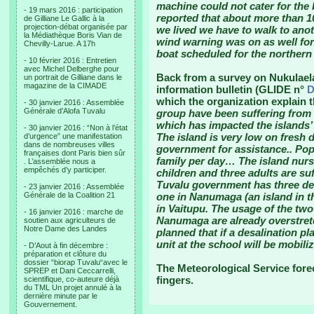
machine could not cater for the 
- 19 mars 2016 : participation
reported that about more than 1
de Gilliane Le Gallic à la
projection-débat organisée par
we lived we have to walk to an
la Médiathèque Boris Vian de
wind warning was on as well for
Chevilly-Larue. A 17h
boat scheduled for the northern 
- 10 février 2016 : Entretien
avec Michel Delberghe pour
Back from a survey on Nukulael
un portrait de Gilliane dans le
magazine de la CIMADE
information bulletin (GLIDE n°
D
which the organization explain 
- 30 janvier 2016 : Assemblée
Générale d’Alofa Tuvalu
group have been suffering from l
which has impacted the islands
- 30 janvier 2016 : “Non à l’état
The island is very low on fresh 
d’urgence” une manifestation
dans de nombreuses villes
government for assistance.. Popu
françaises dont Paris bien sûr
family per day… The island nurs
. L’assemblée nous a
empêchés d’y participer.
children and three adults are s
Tuvalu government has three desa
- 23 janvier 2016 : Assemblée
Générale de la Coalition 21
one in Nanumaga (an island in t
in Vaitupu. The usage of the two
- 16 janvier 2016 : marche de
Nanumaga are already overstretch
soutien aux agriculteurs de
Notre Dame des Landes
planned that if a desalination pl
unit at the school will be mobili
- D’Aout à fin décembre :
préparation et clôture du
dossier “biorap Tuvalu“avec le
The Meteorological Service fore
SPREP et Dani Ceccarrelli,
fingers.
scientifique, co-auteure déjà
du TML Un projet annulé à la
dernière minute par le
Gouvernement.