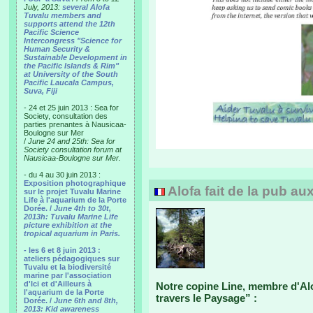
July, 2013:
several Alofa
Tuvalu members and
supports attend the 12th
Pacific Science
Intercongress "Science for
Human Security &
Sustainable Development in
the Pacific Islands & Rim"
at University of the South
Pacific Laucala Campus,
Suva, Fiji
- 24 et 25 juin 2013 : Sea for
Society, consultation des
parties prenantes à Nausicaa-
Boulogne sur Mer
/
June 24 and 25th: Sea for
Society consultation forum at
Nausicaa-Boulogne sur Mer.
- du 4 au 30 juin 2013 :
Exposition photographique
Alofa fait de la pub au
sur le projet Tuvalu Marine
Life à l'aquarium de la Porte
Dorée. /
June 4th to 30t,
2013h: Tuvalu Marine Life
picture exhibition at the
tropical aquarium in Paris.
- les 6 et 8 juin 2013 :
ateliers pédagogiques sur
Tuvalu et la biodiversité
marine par l'association
d'Ici et d'Ailleurs à
Notre copine Line, membre d'Alo
l'aquarium de la Porte
travers le Paysage” :
Dorée. /
June 6th and 8th,
2013: Kid awareness