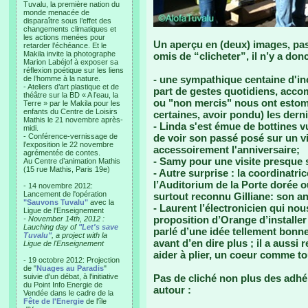
Tuvalu, la première nation du
monde menacée de
disparaître sous l’effet des
changements climatiques et
les actions menées pour
Un aperçu en (deux) images, pas
retarder l’échéance. Et le
Makila invite la photographe
omis de “clicheter”, il n’y a don
Marion Labéjof à exposer sa
réflexion poétique sur les liens
- une sympathique centaine d'inc
de l’homme à la nature.
- Ateliers d’art plastique et de
part de gestes quotidiens, acco
théâtre sur la BD « A l’eau, la
ou "non mercis" nous ont estoma
Terre » par le Makila pour les
enfants du Centre de Loisirs
certaines, avoir pondu) les derni
Mathis le 21 novembre après-
- Linda s'est émue de bottines v
midi.
- Conférence-vernissage de
de voir son passé posé sur un vi
l’exposition le 22 novembre
accessoirement l'anniversaire;
agrémentée de contes.
- Samy pour une visite presque
Au Centre d’animation Mathis
(15 rue Mathis, Paris 19e)
- Autre surprise : la coordinatri
l’Auditorium de la Porte dorée où
- 14 novembre 2012:
Lancement de l'opération
surtout reconnu Gilliane: son an
"Sauvons Tuvalu"
avec la
- Laurent l’électronicien qui nou
Ligue de l'Enseignement
proposition d’Orange d’installer
- November 14th, 2012 :
Lauching day of
"Let's save
parlé d’une idée tellement bonne
Tuvalu"
, a project with la
avant d’en dire plus ; il a auss
Ligue de l'Enseignement
aider à plier, un coeur comme to
- 19 octobre 2012: Projection
de "
Nuages au Paradis
"
suivie d'un débat, à l'initiative
Pas de cliché non plus des adhér
du Point Info Energie de
autour :
Vendée dans le cadre de la
Fête de l'Energie
de l'île