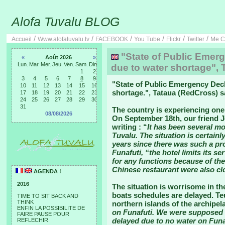
Alofa Tuvalu BLOG
/
/
/
/
/
/
Accueil
Www.alofatuvalu.tv
FACEBOOK
You Tube
Flickr
Twitter
Me C
"State of Public Emerg
«
Août 2026
»
Lun.
Mar.
Mer.
Jeu.
Ven.
Sam.
Dim.
due to water shortage", 
1
2
3
4
5
6
7
8
9
"
State of Public Emergency Decl
10
11
12
13
14
15
16
shortage.
", Tataua (RedCross) s
17
18
19
20
21
22
23
24
25
26
27
28
29
30
31
The country is experiencing one 
08/08/2026
On September 18th, our friend J
writing : “
It has been several mo
Tuvalu. The situation is certainl
years since there was such a pro
Funafuti, “the hotel limits its s
for any functions because of th
Chinese restaurant were also cl
AGENDA !
2016
The situation is worrisome in the
boats schedules are delayed. Te
TIME TO SIT BACK AND
THINK
northern islands of the archipel
ENFIN LA POSSIBILITE DE
on Funafuti. We were supposed 
FAIRE PAUSE POUR
delayed due to no water on Funaf
REFLECHIR