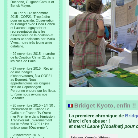
Duchene, Guigone Camus et
Benoit Mayer.
- Du 1er au 12 décembre
2015 : COP21. Trop à dire
pour un agenda. Observation
au Bourget avec Linda Cohen
et Laurent Leguyader et
representation dans les
assemblées de la coalition et
autres associations par Maria
Vives, notre très jeune amie
catalane.
- 29 novembre 2015 : marche
de la Coalition Climat 21 dans
les rues de Paris.
- 27 novembre 2015 : Retrait
de nos badges
d’observateurs, à la COP21
au Bourget. Nous
appréhendions les longues
files de Copenhagen.
Personne encore sur les lieux.
En 3mn nous avions nos
Sesames.
Bridget Kyoto, enfin !!
- 26 novembre 2015 - 14h30 :
Intervention de Gilliane Le
Gallic sur France Tv Outre-
La première chronique de
Bridg
mer Première dans l'émission
Transversal Environnement
Merci d'en abuser !
sur le thème "COP21 : les
et merci Laure (Noualhat) pour ce
enjeux pour l'Outre-mer".
- 25novembre 2015 :