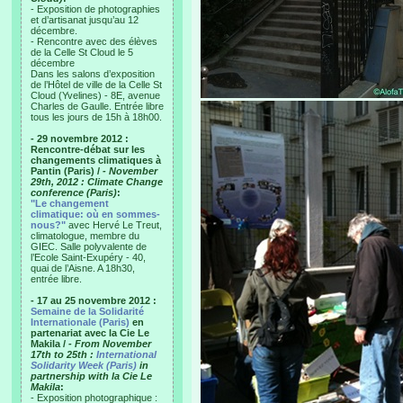
- Exposition de photographies
et d’artisanat jusqu’au 12
décembre.
- Rencontre avec des élèves
de la Celle St Cloud le 5
décembre
Dans les salons d’exposition
de l’Hôtel de ville de la Celle St
Cloud (Yvelines) - 8E, avenue
Charles de Gaulle. Entrée libre
tous les jours de 15h à 18h00.
- 29 novembre 2012 :
Rencontre-débat sur les
changements climatiques à
Pantin (Paris) /
- November
29th, 2012 : Climate Change
conference (Paris)
:
"Le changement
climatique: où en sommes-
nous?"
avec Hervé Le Treut,
climatologue, membre du
GIEC. Salle polyvalente de
l’Ecole Saint-Exupéry - 40,
quai de l’Aisne. A 18h30,
entrée libre.
- 17 au 25 novembre 2012 :
Semaine de la Solidarité
Internationale (Paris)
en
partenariat avec la Cie Le
Makila /
- From November
17th to 25th :
International
Solidarity Week (Paris)
in
partnership with la Cie Le
Makila
:
- Exposition photographique :