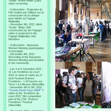
Tuvalu "IRWM Water Quizz"
video screening
- 9 décembre : Projection du
Film réalisé par Gilliane sur la
construction de la clinique
pour bébés au Fagogo
Malipolipo
-
December 9th, 2011: Alofa
Tuvalu' "Baby clinic
construction by the Fagogo"
video is projected to the
Fagogo Malipolipo club
Members
- 8 décembre : Nanumea
Women Meeting (participation
et tournage)
-
December 8th, 2011:
Recording of the Nanumea
Women Meeting and donation
to the community.
- Les 4 et 5 novembre 2011 :
≪ Les frontières du court
2011 ≫ dans le cadre du 27
eme Festival Science
Frontières - « 24 heures sur
Terre » à L’Alcazar (Marseille).
-
November 4th to 5th, 2011 :
"Tuvalu Earth hour 2009" !!
video at the "frontières du
court 2011" film competition
part of the 27th "Science
Frontières" Festival
(Marseille).