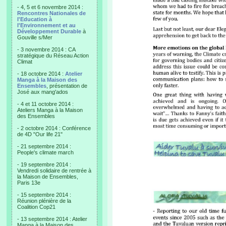
- 4, 5 et 6 novembre 2014 :
Rencontres Nationales de
l'Education à
l'Environnement et au
Développement Durable
à
Gouville s/Mer
- 3 novembre 2014 : CA
stratégique du Réseau Action
Climat
- 18 octobre 2014 :
Atelier
Manga à la Maison des
Ensembles
, présentation de
José aux mang'ados
- 4 et 11 octobre 2014 :
Ateliers Manga à la Maison
des Ensembles
- 2 octobre 2014 : Conférence
de 4D "Our life 21"
- 21 septembre 2014 :
People's climate march
- 19 septembre 2014 :
Vendredi solidaire de rentrée à
la Maison de Ensembles,
Paris 13e
- 15 septembre 2014 :
Réunion plénière de la
Coalition Cop21
- 13 septembre 2014 : Atelier
Manga à la Maison des