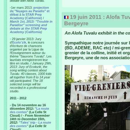
debate with Alofa Tuvalu.
-1er mars 2013:
projection
de "Nuages au Paradis" et
débat à la STAR Prep
19 juin 2011 : Alofa Tu
Academy (Californie) /
March 1st, 2013: "Trouble in
Bergeyre
Paradise" screening and
debate at the STAR Prep
Academy (California)
An Alofa Tuvalu exhibit in the co
- 29 janvier 2013: Jury
Sympathique notre journée sur l
d'
Ecolo'zik
, le concours
d'écriture de chansons
(BD, ADEME, RAC etc) / mi-grenie
organisé par la Ligue de
grenier de la colline, initié et o
l'Enseignement autour du
thème "Sauvons Tuvalu". Les
Bergeyre, une de nos associatio
lauréats enregistreront leur
titre en studio. /
January 29th,
2013: Jury of Ecolozik, the
song writing contest about
Tuvalu. 40 classes, 1000 kids
all together from 8 to 14 year
old participated. The 18
selected songs will be
recorded in a professional
studio.
2011 - 2012
- Du 14 novembre au 16
décembre 2012:
"La route
des contes"
(La Celle St
Cloud) /
- From November
14th to December 15th,
2012:
"Tales' trip - La route
des contes"
(La Celle St
Cloud)
: