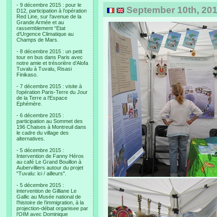
- 9 décembre 2015 : pour le
September 10th, 201
D12, participation à l’opération
Red Line, sur l’avenue de la
Grande Armée et au
rassemblement “Etat
d’Urgence Climatique au
Champs de Mars.
- 8 décembre 2015 : un petit
tour en bus dans Paris avec
notre amie et trésorière d’Alofa
Tuvalu à Tuvalu, Risasi
Finikaso.
- 7 décembre 2015 : visite à
l’opération Paris-Terre du Jour
de la Terre a l’Espace
Ephémère.
- 6 décembre 2015 :
participation au Sommet des
196 Chaises à Montreuil dans
le cadre du village des
alternatives.
- 5 décembre 2015 :
Intervention de Fanny Héros
au café Le Grand Bouillon à
Aubervilliers autour du projet
"Tuvalu: ici / ailleurs".
- 5 décembre 2015 :
intervention de Gilliane Le
Gallic au Musée national de
l’histoire de l’immigration, à la
projection-débat organisee par
l’OIM avec Dominique