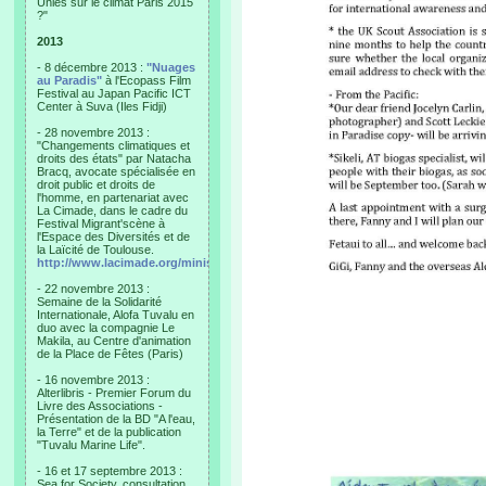
Unies sur le climat Paris 2015
?"
2013
- 8 décembre 2013 :
"Nuages
au Paradis"
à l'Ecopass Film
Festival au Japan Pacific ICT
Center à Suva (Iles Fidji)
- 28 novembre 2013 :
"Changements climatiques et
droits des états" par Natacha
Bracq, avocate spécialisée en
droit public et droits de
l'homme, en partenariat avec
La Cimade, dans le cadre du
Festival Migrant'scène à
l'Espace des Diversités et de
la Laïcité de Toulouse.
http://www.lacimade.org/minisites/migrantscene
- 22 novembre 2013 :
Semaine de la Solidarité
Internationale, Alofa Tuvalu en
duo avec la compagnie Le
Makila, au Centre d'animation
de la Place de Fêtes (Paris)
- 16 novembre 2013 :
Alterlibris - Premier Forum du
Livre des Associations -
Présentation de la BD "A l'eau,
la Terre" et de la publication
"Tuvalu Marine Life".
- 16 et 17 septembre 2013 :
Sea for Society, consultation