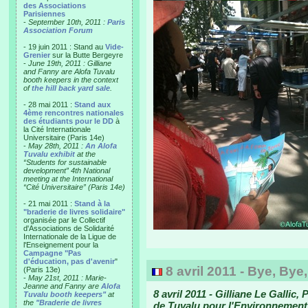
des Associations
Parisiennes
-
September 10th, 2011 :
Paris
Association Forum
- 19 juin 2011 : Stand au
Vide-
Grenier
sur la Butte Bergeyre
-
June 19th, 2011 : Gilliane
and Fanny are Alofa Tuvalu
booth keepers in the context
of
the hill back yard sale
.
- 28 mai 2011 :
Stand aux
4ème rencontres nationales
des étudiants pour le DD
à
la Cité Internationale
Universitaire (Paris 14e)
-
May 28th, 2011 :
An Alofa
Tuvalu exhibit
at the
“Students for sustainable
development” 4th National
meeting at the International
“Cité Universitaire” (Paris 14e)
- 21 mai 2011 :
Stand à la
"braderie de livres solidaire"
organisée par le Collectif
d'Associations de Solidarité
Internationale de la Ligue de
l'Enseignement pour la
Campagne "Pas
d'éducation, pas d'avenir
"
8 avril 2011 - Bye, Bye
(Paris 13e)
-
May 21st, 2011 : Marie-
Jeanne and Fanny are
Alofa
8 avril 2011 - Gilliane Le Gallic
Tuvalu booth keepers"
at
the
"Braderie de livres
de Tuvalu pour l'Environnement p