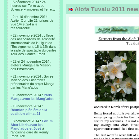
- 5 décembre 2014 : 24
heures sur Terre avec
Alofa Tuvalu 2011 newsl
Science Frontières et Terre.tv
- 2 et 16 décembre 2014 :
Atelier Our Life 21, prises de
vue 1/4 et 2/4 à la
ressourcerie
- 22 novembre 2014 : village
des associations de solidarité
internationale de la Ligue de
l'Enseignement, 18 à 22h dans
la salle de spectacle du centre
Tour des Dames, Paris
- 22 et 24 novembre 2014 :
ateliers Manga à la Maison
des Ensembles
- 21 novembre 2014 : Soirée
Maison des Ensembles,
présentation du projet Manga
par les Mang'ados
- 15 novembre 2014 :
Paris
Manga avec les Mang'ados
- 13 novembre 2014 :
Réunion plénière de la
coalition climat 21
- 8 novembre 2014 :
Forum
Alter Libris avec les
Mang'ados et José
à
l'ancienne gare de Reuilly,
Paris 12e