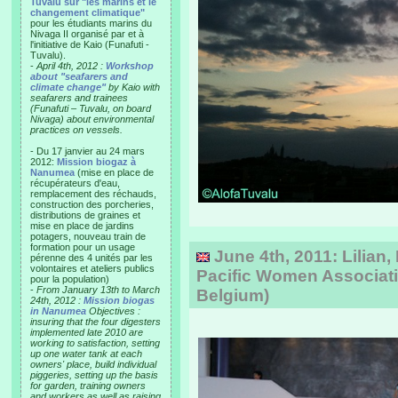
Tuvalu sur "les marins et le
changement climatique"
pour les étudiants marins du
Nivaga II organisé par et à
l'initiative de Kaio (Funafuti -
Tuvalu).
-
April 4th, 2012 :
Workshop
about "seafarers and
climate change"
by Kaio with
seafarers and trainees
(Funafuti – Tuvalu, on board
Nivaga) about environmental
practices on vessels.
- Du 17 janvier au 24 mars
2012:
Mission biogaz à
Nanumea
(mise en place de
récupérateurs d'eau,
remplacement des réchauds,
construction des porcheries,
distributions de graines et
mise en place de jardins
potagers, nouveau train de
formation pour un usage
June 4th, 2011: Lilian, 
pérenne des 4 unités par les
volontaires et ateliers publics
Pacific Women Associati
pour la population)
-
From January 13th to March
Belgium)
24th, 2012 :
Mission biogas
in Nanumea
Objectives :
insuring that the four digesters
implemented late 2010 are
working to satisfaction, setting
up one water tank at each
owners' place, build individual
piggeries, setting up the basis
for garden, training owners
and workers as well as raising