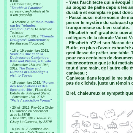
d'Yeu.
- Yves l'architecte qui a évoqué 
- October 19th, 2012:
au biogaz de paille depuis les a
"
Trouble in Paradise
"
screening and debate at Ile
durable et exemplaire peut donc a
d'Yeu (Vendée)
- Passé aussi notre voisin de ma
percer le mystère du salopard q
- 4 octobre 2012:
table-ronde
sur les "réfugiés
tronçonneuse ou bien sculpte..
climatiques"
au Muséum de
- Elisabeth not' graphiste ouvra
Toulouse
-
October 4th, 2012:
“Climate
collègues de la chorale Voixci-Vo
Refugees” Conference
at
- Elisabeth n°2 et son Marco de 
the Museum (Toulouse)
Butte, en plus d’avoir exhonéré 
- 18 et 19 septembre 2012:
gentillesse de prêter une table. T
Visite du Duc et de la
pour nos centaines de documen
Duchesse de Cambridge,
Kate and William, à Tuvalu
malencontreux que je lui mettais 
-
September 18th and 19th,
tout d’une main, de l’autre elle 
2012:
The Duke and
Dutches of Cambridge's
caniveau ;
visit to Tuvalu
Caniveau dans lequel je me suis 
pas de clichés, juste un témoin q
- 15 septembre 2012:
"Forum
des Associations et des
Sports du 19e"
, Place de la
Bref, chaleureux et sympathique, 
Bataille de Stalingrad (Paris)
-
September 15th, 2012:
"Paris Association Forum"
- 20 juin 2012: Rio+20 à Clichy
La Garenne en partenariat
avec la SERE
-
June 20th, 2012: Rio+20 in
Clichy La Garenne, by SERE
- 6 juin 2012: Sandrine Job,
expert pour Alofa Tuvalu sur le