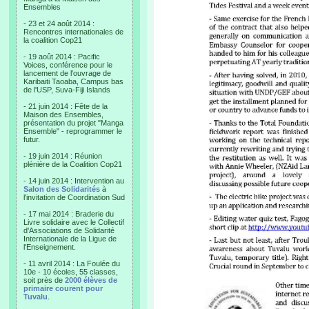
Ensembles
- 23 et 24 août 2014 :
Rencontres internationales de
la coalition Cop21
- 19 août 2014 : Pacific
Voices, conférence pour le
lancement de l'ouvrage de
Karibaiti Taoaba, Campus bas
de l'USP, Suva-Fiji Islands
- 21 juin 2014 : Fête de la
Maison des Ensembles,
présentation du projet "Manga
Ensemble" - reprogrammer le
futur.
- 19 juin 2014 : Réunion
plénière de la Coalition Cop21
- 14 juin 2014 : Intervention au
Salon des Solidarités
à
l'invitation de Coordination Sud
- 17 mai 2014 : Braderie du
Livre solidaire avec le Collectif
d'Associations de Solidarité
Internationale de la Ligue de
l'Enseignement.
- 11 avril 2014 : La Foulée du
10e - 10 écoles, 55 classes,
soit près de
2000 élèves de
primaire courent pour
Tuvalu
.