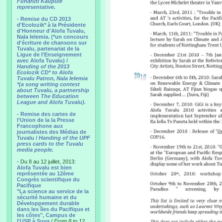
Funafuti Kaupule
representative.
- Remise du CD 2013
d'Ecolozik* à la Présidente
d'Honneur d'Alofa Tuvalu,
Nala Ielemia. (*un concours
d'écriture de chansons sur
Tuvalu, partenariat de la
Ligue de l'Enseignement
avec Alofa Tuvalu) /
Handing of the 2013
Ecolozik CD* to Alofa
Tuvalu Patron, Nala Ielemia
*(a song writing contest
about Tuvalu, a partnership
between The Education
League and Alofa Tuvalu).
- Remise des cartes de
l'Union de la la Presse
Francophone aux
journalistes des Médias de
Tuvalu /
Handing of the UPF
press cards to the Tuvalu
media people.
- Du 8 au 12 juillet, 2013:
Alofa Tuvalu est bien
représentée au 12ème
Congrès scientifique du
Pacifique
"La science au service de la
sécurité humaine et du
Développement durable
dans les îles du Pacifique et
les côtes", Campus de
l'USP à Suva
/
From 8 to 12