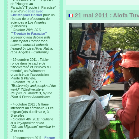
- 28 octobre 2011 : projection
de "Nuages au
Paradis"/"Trouble in Paradise"
suivi d'un
débat avec
21 mai 2011 : Alofa Tuva
Christopher Horner
pour un
réseau de professeurs de
sciences à Los Angeles
(Californie).
-
October 28th, 2011 :
"
"Trouble in Paradise"
screening and debate with
Christopher Horner for a
science network schools
headed by Lisa Niver Rajna.
(Los Angeles - California).
- 19 octobre 2011 : Table-
ronde dans le cadre de
"Biodiversité et Peuples du
monde", un événement
organisé par l'association
Plante & Planète.
-
October 19, 2011 :
"Biodiversity and people of the
world" ("Biodiversité et
Peuples du monde"), by the
Plant & Planet Association.
- 4 octobre 2011 : Gilliane
intervient au séminaire « Les
migrant(e)s du climat », à
Bruxelles
-
October 4th, 2011 : Gilliane
is a keyspeaker at the
"Climate Migrants" seminar in
Brussels
- 10 septembre 2011 :
Forum