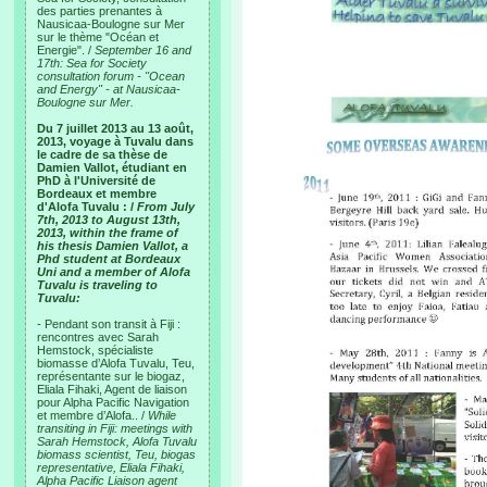
des parties prenantes à
Nausicaa-Boulogne sur Mer
sur le thème "Océan et
Energie". /
September 16 and
17th: Sea for Society
consultation forum - "Ocean
and Energy" - at Nausicaa-
Boulogne sur Mer.
Du 7 juillet 2013 au 13 août,
2013, voyage à Tuvalu dans
le cadre de sa thèse de
Damien Vallot, étudiant en
PhD à l'Université de
Bordeaux et membre
d'Alofa Tuvalu : /
From July
7th, 2013 to August 13th,
2013, within the frame of
his thesis Damien Vallot, a
Phd student at Bordeaux
Uni and a member of Alofa
Tuvalu is traveling to
Tuvalu:
- Pendant son transit à Fiji :
rencontres avec Sarah
Hemstock, spécialiste
biomasse d’Alofa Tuvalu, Teu,
représentante sur le biogaz,
Eliala Fihaki, Agent de liaison
pour Alpha Pacific Navigation
et membre d’Alofa.. /
While
transiting in Fiji: meetings with
Sarah Hemstock, Alofa Tuvalu
biomass scientist, Teu, biogas
representative, Eliala Fihaki,
Alpha Pacific Liaison agent