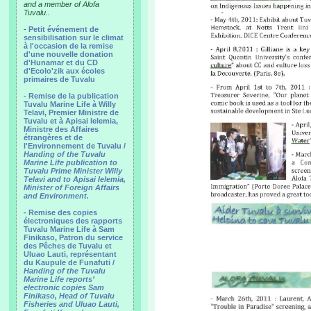
and a member of Alofa
Tuvalu..
-
Petit événement de
sensibilisation sur le climat
à l'occasion de la remise
d'une nouvelle donation
d'Hunamar et du CD
d'Ecolo'zik aux écoles
primaires de Tuvalu
-
Remise de la publication
Tuvalu Marine Life à Willy
Telavi, Premier Ministre de
Tuvalu et à Apisai Ielemia,
Ministre des Affaires
étrangères et de
l'Environnement de Tuvalu /
Handing of the Tuvalu
Marine Life publication to
Tuvalu Prime Minister Willy
Telavi and to Apisai Ielemia,
Minister of Foreign Affairs
and Environment.
- Remise des copies
électroniques des rapports
Tuvalu Marine Life à Sam
Finikaso, Patron du service
des Pêches de Tuvalu et
Uluao Lauti, représentant
du Kaupule de Funafuti /
Handing of the Tuvalu
Marine Life reports’
electronic copies Sam
Finikaso, Head of Tuvalu
Fisheries and Uluao Lauti,