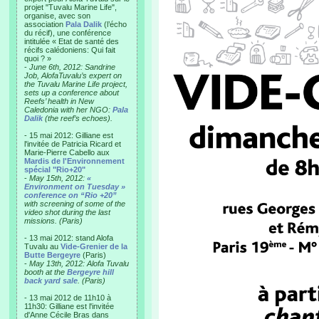
projet "Tuvalu Marine Life",
organise, avec son
association
Pala Dalik
(l’écho
du récif), une conférence
intitulée « Etat de santé des
récifs calédoniens: Qui fait
quoi ? »
-
June 6th, 2012: Sandrine
Job, AlofaTuvalu’s expert on
the Tuvalu Marine Life project,
sets up a conference about
Reefs’ health in New
Caledonia with her NGO:
Pala
Dalik
(the reef’s echoes).
- 15 mai 2012: Gilliane est
l'invitée de Patricia Ricard et
Marie-Pierre Cabello aux
Mardis de l'Environnement
spécial "Rio+20"
-
May 15th, 2012:
«
Environment on Tuesday »
conference on “Rio +20”
with screening of some of the
video shot during the last
missions. (Paris)
- 13 mai 2012: stand Alofa
Tuvalu au
Vide-Grenier de la
Butte Bergeyre
(Paris)
-
May 13th, 2012: Alofa Tuvalu
booth at the
Bergeyre hill
back yard sale
. (Paris)
- 13 mai 2012 de 11h10 à
11h30: Gilliane est l'invitée
d'Anne Cécile Bras dans