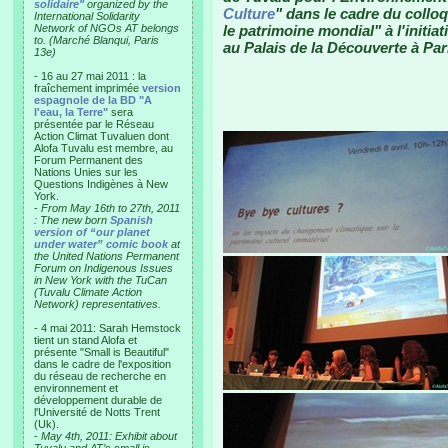
solidaire"
organized by the
Culture
" dans le cadre du collo
International Solidarity
Network of NGOs AT belongs
le patrimoine mondial" à l'initiat
to. (Marché Blanqui, Paris
au Palais de la Découverte à Par
13e)
- 16 au 27 mai 2011 : la
fraîchement imprimée
version
espagnole de la BD "A
l'eau, la Terre"
sera
présentée par le Réseau
Action Climat Tuvaluen dont
Alofa Tuvalu est membre, au
Forum Permanent des
Nations Unies sur les
Questions Indigènes à New
York.
-
From May 16th to 27th, 2011
: The new born
Spanish
version of “our planet
under water” comic book
at
the United Nations Permanent
Forum on Indigenous Issues
in New York with the TuCan
(Tuvalu Climate Action
Network) representatives.
- 4 mai 2011: Sarah Hemstock
tient un stand Alofa et
présente "Small is Beautiful"
dans le cadre de l'exposition
du réseau de recherche en
environnement et
développement durable de
l'Université de Notts Trent
(Uk).
-
May 4th, 2011: Exhibit about