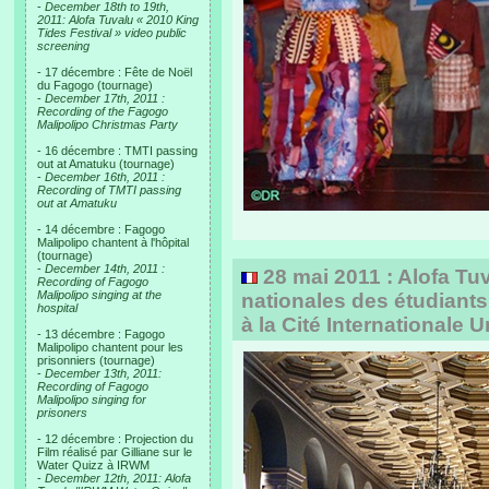
-
December 18th to 19th,
2011: Alofa Tuvalu « 2010 King
Tides Festival » video public
screening
- 17 décembre : Fête de Noël
du Fagogo (tournage)
-
December 17th, 2011 :
Recording of the Fagogo
Malipolipo Christmas Party
- 16 décembre : TMTI passing
out at Amatuku (tournage)
-
December 16th, 2011 :
Recording of TMTI passing
out at Amatuku
- 14 décembre : Fagogo
Malipolipo chantent à l'hôpital
(tournage)
-
December 14th, 2011 :
28 mai 2011 : Alofa Tu
Recording of Fagogo
Malipolipo singing at the
nationales des étudiant
hospital
à la Cité Internationale U
- 13 décembre : Fagogo
Malipolipo chantent pour les
prisonniers (tournage)
-
December 13th, 2011:
Recording of Fagogo
Malipolipo singing for
prisoners
- 12 décembre : Projection du
Film réalisé par Gilliane sur le
Water Quizz à IRWM
-
December 12th, 2011: Alofa