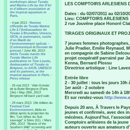
workshops about Tuvalu
LES COMPTOIRS ARLESIENS 
and Marine Life by the D'Ici
et d'ailleurs association at
the tropical aquarium in
Dates : du 02/07/2011 au 02/10/2
Paris.
Lieu: COMPTOIRS ARLESIENS
- 4 juin 2013 :
Remise
2 rue Jouvène place Honoré Clai
officielle de Tuvalu Marine
Life à l'Ambassadeur de
TIRAGES ORIGINAUX ET PROJ
Tuvalu à Bruxelles, Unesco,
UICN, et partenaires, suivie
d'un Mardi de
7 jeunes femmes photographes, 
l'environnement spécial
. -
(
Communiqué
et
Dossier de
Julie Pradier, Emilie Reynaud, M
presse
) /
June 4th, 2013:
en compagnie de Sabine Delcou
Alofa Tuvalu hands the
projet coopératif parrainé par 
Tuvalu Marine Life
publication to Tine Leuelu,
Kenna, Bernard Plossu
Ambassador of Tuvalu to
Directrice artistique : Line Lave
Belgium, to IUCN, UNESCO
and its partners, at the
tropical aquarium in Paris.
-
Entrée libre
Press release
2 - 30 juillet : tous les jours 10h
- 26 mai 2013 : Vide-Grenier
1er août - 2 octobre
de la Butte Bergeyre (Paris
Mercredi au samedi de 14h à 18
19e) /
May 26th, 2013:
Bergeyre hill back yard sale.
Et sur rendez-vous
http://www.
- 29 mars 2013: 19e édition du
Festival Ciné
Depuis 20 ans, À Travers le Pay
Environnement
, Alofa en
jeunes et confirmés, avec des in
débat après la projection du
mécènes. Aujourd’hui, l’associat
film, "Les bêtes du Sud
sauvage" à Sées (61). /
Mars
Comptoirs arlésiens de la jeune
29th, 2013: "Beasts of the
auteurs ouverte aux amateurs d
Southern Wild" screening and