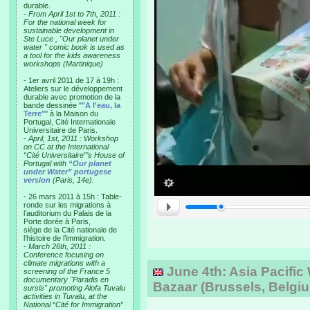
durable.
-
From April 1st to 7th, 2011 :
For the national week for
sustainable development in
Ste Luce , "Our planet under
water " comic book is used as
a tool for the kids awareness
workshops (Martinique)
- 1er avril 2011 de 17 à 19h :
Ateliers sur le développement
durable avec promotion de la
bande dessinée "
"A l'eau, la
Terre"
" à la Maison du
Portugal, Cité Internationale
Universitaire de Paris.
-
April, 1st, 2011 : Workshop
on CC at the International
“Cité Universitaire”’s House of
Portugal with
“Our planet
under Water” portugese
version
(Paris, 14e).
- 26 mars 2011 à 15h : Table-
ronde sur les migrations à
l’auditorium du Palais de la
Porte dorée à Paris,
siège de la Cité nationale de
l’histoire de l’immigration.
-
March 26th, 2011 :
Conference focusing on
climate migrations with a
June 4th: Asia Pacifi
screening of the France 5
documentary "Paradis en
Bazaar (Brussels, Belgi
sursis" promoting Alofa Tuvalu
activities in Tuvalu, at the
National “Cité for Immigration”