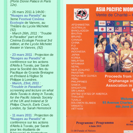
(Porte Doree Palace in Paris
12e).
- 26 mars 2011 à 14h30 :
"
Nuages au Paradis
" au
3eme
Festival Cinéma
Ecologie
de Vanves, au
Théâtre du Lycée Michelet
(92)
-
March 26th, 2011 : "Trouble
in Paradise" part of the
Cinéma Ecologie Festival 3rd
edition, at the Lycée Michelet
theater in Vanves, (92)
-
23 mars 2011
: Projection de
"
Nuages au Paradis
" et
conférence sur les actions
d'Alofa à Tuvalu, par Sarah
pour la Société des Iles du
Pacifique de Grande Bretagne
et d'Ireland à l'église St
Philippe à Londres.
-
March, 23rd, 2011
:
"
Trouble in Paradise
"
screening and lecture on what
Alofa Tuvalu is doing in Tuvalu,
for the Pacific Islands Society
of the UK and Ireland at St
Philips Church, Earls Court,
London, by Sarah Hemstock
-
11 mars 2011
: Projection de
"
Nuages au Paradis
" et
conférence sur les actions
d'Alofa à Tuvalu, par Sarah
pour les étudiants de