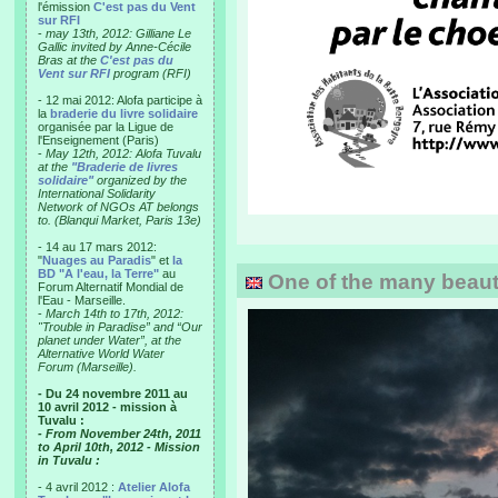
l'émission
C'est pas du Vent
sur RFI
-
may 13th, 2012: Gilliane Le
Gallic invited by Anne-Cécile
Bras at the
C'est pas du
Vent sur RFI
program (RFI)
- 12 mai 2012: Alofa participe à
la
braderie du livre solidaire
organisée par la Ligue de
l'Enseignement (Paris)
-
May 12th, 2012: Alofa Tuvalu
at the
"Braderie de livres
solidaire"
organized by the
International Solidarity
Network of NGOs AT belongs
to. (Blanqui Market, Paris 13e)
- 14 au 17 mars 2012:
"
Nuages au Paradis
" et
la
BD "A l'eau, la Terre"
au
One of the many beautif
Forum Alternatif Mondial de
l'Eau - Marseille.
-
March 14th to 17th, 2012:
"Trouble in Paradise” and “Our
planet under Water”, at the
Alternative World Water
Forum (Marseille).
- Du 24 novembre 2011 au
10 avril 2012 - mission à
Tuvalu :
- From November 24th, 2011
to April 10th, 2012 - Mission
in Tuvalu :
- 4 avril 2012 :
Atelier Alofa