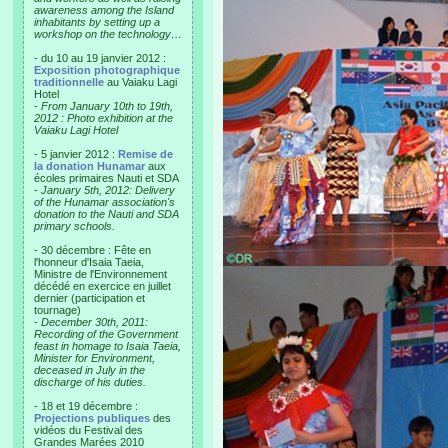
awareness among the Island
inhabitants by setting up a
workshop on the technology…
- du 10 au 19 janvier 2012 :
Exposition photographique
traditionnelle
au Vaiaku Lagi
Hotel
-
From January 10th to 19th,
2012 : Photo exhibition at the
Vaiaku Lagi Hotel
- 5 janvier 2012 :
Remise de
la donation Hunamar
aux
écoles primaires Nauti et SDA
-
January 5th, 2012: Delivery
of the Hunamar association's
donation to the Nauti and SDA
primary schools.
- 30 décembre : Fête en
l'honneur d'Isaia Taeia,
Ministre de l'Environnement
décédé en exercice en juillet
dernier (participation et
tournage)
-
December 30th, 2011:
Recording of the Government
feast in homage to Isaia Taeia,
Minister for Environment,
deceased in July in the
discharge of his duties.
- 18 et 19 décembre :
Projections publiques
des
vidéos du Festival des
Grandes Marées 2010