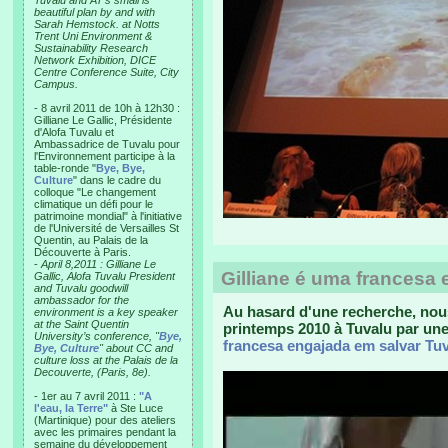
Tuvalu and AT’s small is
beautiful plan by and with
Sarah Hemstock. at Notts
Trent Uni Environment &
Sustainability Research
Network Exhibition, DICE
Centre Conference Suite, City
Campus.
- 8 avril 2011 de 10h à 12h30 :
Gilliane Le Gallic, Présidente
d'Alofa Tuvalu et
Ambassadrice de Tuvalu pour
l'Environnement participe à la
table-ronde "
Bye, Bye,
Culture
" dans le cadre du
colloque "Le changement
climatique un défi pour le
patrimoine mondial" à l'initiative
de l'Université de Versailles St
Quentin, au Palais de la
Découverte à Paris.
-
April 8,2011 : Gilliane Le
Gilliane é uma francesa
Gallic, Alofa Tuvalu President
and Tuvalu goodwill
ambassador for the
Au hasard d'une recherche, nou
environment is a key speaker
at the Saint Quentin
printemps 2010 à Tuvalu par un
University’s conference, "
Bye,
francesa engajada em salvar Tu
Bye, Culture
" about CC and
culture loss at the Palais de la
Decouverte, (Paris, 8e).
- 1er au 7 avril 2011 :
"A
l'eau, la Terre"
à Ste Luce
(Martinique) pour des ateliers
avec les primaires pendant la
semaine du développement