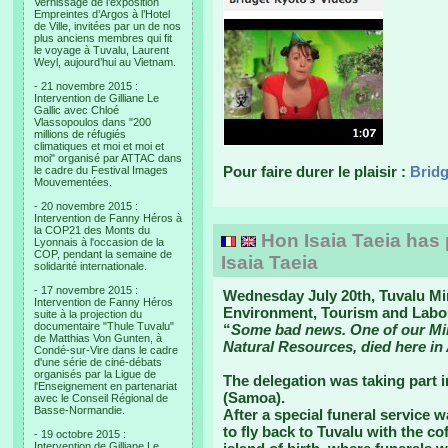
Vernissage de l’exposition
Empreintes d’Argos à l’Hotel
de Ville, invitées par un de nos
plus anciens membres qui fit
le voyage à Tuvalu, Laurent
Weyl, aujourd’hui au Vietnam.
- 21 novembre 2015 :
Intervention de Gilliane Le
Gallic avec Chloé
Vlassopoulos dans "200
millions de réfugiés
climatiques et moi et moi et
moi" organisé par ATTAC dans
Pour faire durer le plaisir :
Bridg
le cadre du Festival Images
Mouvementées.
- 20 novembre 2015 :
Intervention de Fanny Héros à
la COP21 des Monts du
Hon Isaia Taeia has
Lyonnais à l'occasion de la
COP, pendant la semaine de
Isaia Taeia
solidarité internationale.
- 17 novembre 2015 :
Wednesday July 20th, Tuvalu Min
Intervention de Fanny Héros
Environment, Tourism and Labour
suite à la projection du
documentaire "Thule Tuvalu"
“
Some bad news. One of our Minis
de Matthias Von Gunten, à
Natural Resources, died here in
Condé-sur-Vire dans le cadre
d'une série de ciné-débats
organisés par la Ligue de
The delegation was taking part i
l'Enseignement en partenariat
(Samoa).
avec le Conseil Régional de
Basse-Normandie.
After a special funeral service 
to fly back to Tuvalu with the co
- 19 octobre 2015 :
Intervention de Gilliane Le