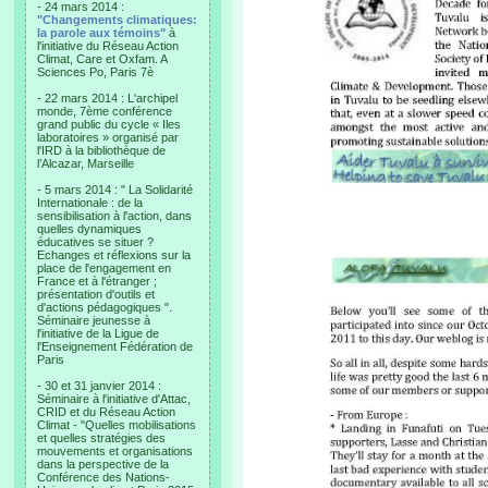
- 24 mars 2014 :
"Changements climatiques:
la parole aux témoins"
à
l'initiative du Réseau Action
Climat, Care et Oxfam. A
Sciences Po, Paris 7è
- 22 mars 2014 : L'archipel
monde, 7ème conférence
grand public du cycle « Iles
laboratoires » organisé par
l'IRD à la bibliothèque de
l’Alcazar, Marseille
- 5 mars 2014 : " La Solidarité
Internationale : de la
sensibilisation à l'action, dans
quelles dynamiques
éducatives se situer ?
Echanges et réflexions sur la
place de l'engagement en
France et à l'étranger ;
présentation d'outils et
d'actions pédagogiques ".
Séminaire jeunesse à
l'initiative de la Ligue de
l'Enseignement Fédération de
Paris
- 30 et 31 janvier 2014 :
Séminaire à l'initiative d'Attac,
CRID et du Réseau Action
Climat - "Quelles mobilisations
et quelles stratégies des
mouvements et organisations
dans la perspective de la
Conférence des Nations-