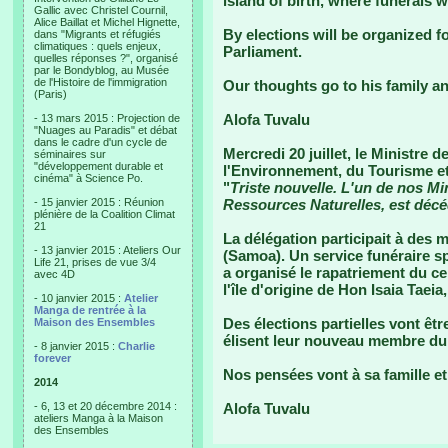
island of birth, where funerals w
Gallic avec Christel Cournil,
Alice Baillat et Michel Hignette,
By elections will be organized f
dans "Migrants et réfugiés
climatiques : quels enjeux,
Parliament.
quelles réponses ?", organisé
par le Bondyblog, au Musée
de l'Histoire de l'immigration
Our thoughts go to his family an
(Paris)
Alofa Tuvalu
- 13 mars 2015 : Projection de
"Nuages au Paradis" et débat
dans le cadre d'un cycle de
Mercredi 20 juillet, le Ministre
séminaires sur
"développement durable et
l'Environnement, du Tourisme et 
cinéma" à Science Po.
"
Triste nouvelle. L'un de nos Min
- 15 janvier 2015 : Réunion
Ressources Naturelles, est décéd
plénière de la Coalition Climat
21
La délégation participait à des 
- 13 janvier 2015 : Ateliers Our
(Samoa). Un service funéraire sp
Life 21, prises de vue 3/4
a organisé le rapatriement du cer
avec 4D
l'île d'origine de Hon Isaia Taeia,
- 10 janvier 2015 :
Atelier
Manga de rentrée à la
Des élections partielles vont êt
Maison des Ensembles
élisent leur nouveau membre du
- 8 janvier 2015 :
Charlie
forever
Nos pensées vont à sa famille et
2014
- 6, 13 et 20 décembre 2014 :
Alofa Tuvalu
ateliers Manga à la Maison
des Ensembles