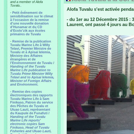
and a member of Alofa
Tuvalu..
Alofa Tuvalu s'est activée pend
-
Petit événement de
sensibilisation sur le climat
- du 1er au 12 Décembre 2015 : 3 
à l'occasion de la remise
d'une nouvelle donation
Laurent, ont passé 4 jours au Bo
d'Hunamar et du CD
d'Ecolo'zik aux écoles
primaires de Tuvalu
-
Remise de la publication
Tuvalu Marine Life à Willy
Telavi, Premier Ministre de
Tuvalu et à Apisai Ielemia,
Ministre des Affaires
étrangères et de
l'Environnement de Tuvalu /
Handing of the Tuvalu
Marine Life publication to
Tuvalu Prime Minister Willy
Telavi and to Apisai Ielemia,
Minister of Foreign Affairs
and Environment.
- Remise des copies
électroniques des rapports
Tuvalu Marine Life à Sam
Finikaso, Patron du service
des Pêches de Tuvalu et
Uluao Lauti, représentant
du Kaupule de Funafuti /
Handing of the Tuvalu
Marine Life reports’
electronic copies Sam
Finikaso, Head of Tuvalu
Fisheries and Uluao Lauti,