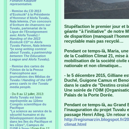
Funafuti Kaupule
representative.
- Remise du CD 2013
d'Ecolozik* à la Présidente
d'Honneur d'Alofa Tuvalu,
Nala Ielemia. (*un concours
d'écriture de chansons sur
Stupéfaction le premier jour et 
Tuvalu, partenariat de la
géante “à l'initiative” de notre 
Ligue de l'Enseignement
avec Alofa Tuvalu) /
de disparition (manquait l’homme
Handing of the 2013
recyclable mais pas recyclé…
Ecolozik CD* to Alofa
Tuvalu Patron, Nala Ielemia
*(a song writing contest
Pendant ce temps-là, Maria, une 
about Tuvalu, a partnership
de la Coalition Climat 21, mise 
between The Education
League and Alofa Tuvalu).
mobilisation de la société civil
nationale et non climatique...
- Remise des cartes de
l'Union de la la Presse
Francophone aux
- le 5 décembre 2015, Gilliane e
journalistes des Médias de
Duché, Guigone Camus et Benoît
Tuvalu /
Handing of the UPF
press cards to the Tuvalu
dans le cadre de "Destins croisé
media people.
Une soirée de l'OIM (Organisatio
- Du 8 au 12 juillet, 2013:
Palais de la Porte Dorée.
Alofa Tuvalu est bien
représentée au 12ème
Pendant ce temps-là, au Grand Bo
Congrès scientifique du
Pacifique
l'inauguration du projet Tuvalu 
"La science au service de la
passage Henri Alleg. Un retour s
sécurité humaine et du
Développement durable
http://regismarzin.blogspot.fr/2
dans les îles du Pacifique et
climat.html
les côtes", Campus de
l'USP à Suva
/
From 8 to 12