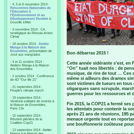
- 4, 5 et 6 novembre 2014 :
Rencontres Nationales de
l'Education à
l'Environnement et au
Développement Durable
à
Gouville s/Mer
- 3 novembre 2014 : CA
stratégique du Réseau Action
Climat
- 18 octobre 2014 :
Atelier
Manga à la Maison des
Ensembles
, présentation de
Bon débarras 2015 !
José aux mang'ados
- 4 et 11 octobre 2014 :
Cette année sidérante s’est, en 
Ateliers Manga à la Maison
“On” tuait nos libertés : de pens
des Ensembles
musique, de rire de tout … Ces a
- 2 octobre 2014 : Conférence
même si ailleurs des drames simi
de 4D "Our life 21"
sont victimes de tueurs en tous 
- 21 septembre 2014 :
oligarques sans scrupule, marc
People's climate march
guerres pour les ressources et d
- 19 septembre 2014 :
Vendredi solidaire de rentrée à
Fin 2015, la COP21 a fermé ses 
la Maison de Ensembles,
les attentats pour contenir la so
Paris 13e
après 21 ans de réunions, 195 pa
- 15 septembre 2014 :
menace urgente tout en reportan
Réunion plénière de la
Coalition Cop21
une bouffonnerie coûteuse pour u
- 13 septembre 2014 : Atelier
Manga à la Maison des