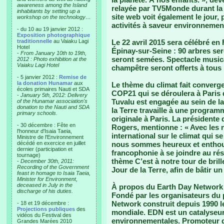
awareness among the Island
relayée par TV5Monde durant la
inhabitants by setting up a
site web voit également le jour, 
workshop on the technology…
activités à saveur environnemen
- du 10 au 19 janvier 2012 :
Exposition photographique
traditionnelle
au Vaiaku Lagi
Le 22 avril 2015 sera célébré en
Hotel
Épinay-sur-Seine : 90 arbres se
-
From January 10th to 19th,
seront semées. Spectacle musical
2012 : Photo exhibition at the
Vaiaku Lagi Hotel
champêtre seront offerts à tous 
- 5 janvier 2012 :
Remise de
la donation Hunamar
aux
Le thème du climat fait converge
écoles primaires Nauti et SDA
COP21 qui se déroulera à Paris
-
January 5th, 2012: Delivery
Tuvalu est engagée au sein de la
of the Hunamar association's
donation to the Nauti and SDA
la Terre travaille à une program
primary schools.
originale à Paris. La présidente
- 30 décembre : Fête en
Rogers, mentionne : « Avec les 
l'honneur d'Isaia Taeia,
international sur le climat qui 
Ministre de l'Environnement
décédé en exercice en juillet
nous sommes heureux et enthous
dernier (participation et
francophonie à se joindre au rés
tournage)
thème C’est à notre tour de brille
-
December 30th, 2011:
Recording of the Government
Jour de la Terre, afin de bâtir 
feast in homage to Isaia Taeia,
Minister for Environment,
deceased in July in the
À propos du Earth Day Network 
discharge of his duties.
Fondé par les organisateurs du 
Network construit depuis 1990 
- 18 et 19 décembre :
Projections publiques
des
mondiale. EDN est un catalyseur 
vidéos du Festival des
environnementales. Promoteur de 
Grandes Marées 2010