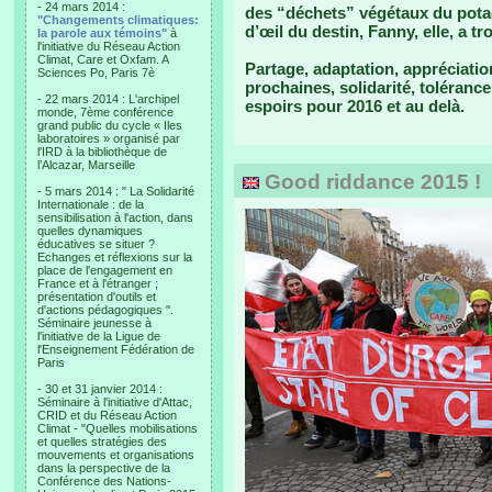
- 24 mars 2014 :
des “déchets” végétaux du potage
"Changements climatiques:
d’œil du destin, Fanny, elle, a t
la parole aux témoins"
à
l'initiative du Réseau Action
Climat, Care et Oxfam. A
Partage, adaptation, appréciatio
Sciences Po, Paris 7è
prochaines, solidarité, toléran
- 22 mars 2014 : L'archipel
espoirs pour 2016 et au delà.
monde, 7ème conférence
grand public du cycle « Iles
laboratoires » organisé par
l'IRD à la bibliothèque de
l’Alcazar, Marseille
Good riddance 2015 !
- 5 mars 2014 : " La Solidarité
Internationale : de la
sensibilisation à l'action, dans
quelles dynamiques
éducatives se situer ?
Echanges et réflexions sur la
place de l'engagement en
France et à l'étranger ;
présentation d'outils et
d'actions pédagogiques ".
Séminaire jeunesse à
l'initiative de la Ligue de
l'Enseignement Fédération de
Paris
- 30 et 31 janvier 2014 :
Séminaire à l'initiative d'Attac,
CRID et du Réseau Action
Climat - "Quelles mobilisations
et quelles stratégies des
mouvements et organisations
dans la perspective de la
Conférence des Nations-