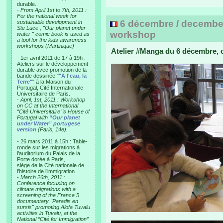
durable.
-
From April 1st to 7th, 2011 :
For the national week for
6 décembre / december
sustainable development in
Ste Luce , "Our planet under
workshop
water " comic book is used as
a tool for the kids awareness
workshops (Martinique)
Atelier #Manga du 6 décembre, c
- 1er avril 2011 de 17 à 19h :
Ateliers sur le développement
durable avec promotion de la
bande dessinée "
"A l'eau, la
Terre"
" à la Maison du
Portugal, Cité Internationale
Universitaire de Paris.
-
April, 1st, 2011 : Workshop
on CC at the International
“Cité Universitaire”’s House of
Portugal with
“Our planet
under Water” portugese
version
(Paris, 14e).
- 26 mars 2011 à 15h : Table-
ronde sur les migrations à
l’auditorium du Palais de la
Porte dorée à Paris,
siège de la Cité nationale de
l’histoire de l’immigration.
-
March 26th, 2011 :
Conference focusing on
climate migrations with a
screening of the France 5
documentary "Paradis en
sursis" promoting Alofa Tuvalu
activities in Tuvalu, at the
National “Cité for Immigration”