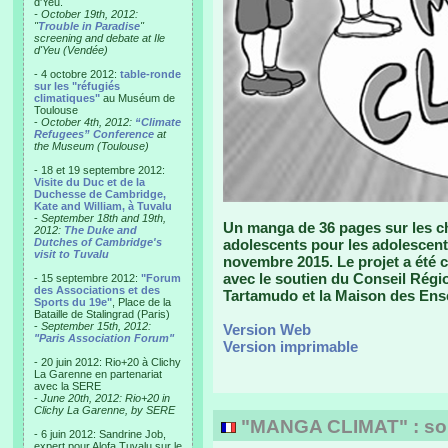
d'Yeu.
- October 19th, 2012:
"
Trouble in Paradise
"
screening and debate at Ile
d'Yeu (Vendée)
- 4 octobre 2012:
table-ronde
sur les "réfugiés
climatiques"
au Muséum de
Toulouse
-
October 4th, 2012:
“Climate
Refugees” Conference
at
the Museum (Toulouse)
- 18 et 19 septembre 2012:
Visite du Duc et de la
Duchesse de Cambridge,
Kate and William, à Tuvalu
-
September 18th and 19th,
Un manga de 36 pages sur les ch
2012:
The Duke and
Dutches of Cambridge's
adolescents pour les adolescent
visit to Tuvalu
novembre 2015. Le projet a été 
avec le soutien du Conseil Région
- 15 septembre 2012:
"Forum
des Associations et des
Tartamudo et la Maison des Ens
Sports du 19e"
, Place de la
Bataille de Stalingrad (Paris)
-
September 15th, 2012:
Version Web
"Paris Association Forum"
Version imprimable
- 20 juin 2012: Rio+20 à Clichy
La Garenne en partenariat
avec la SERE
-
June 20th, 2012: Rio+20 in
Clichy La Garenne, by SERE
"MANGA CLIMAT" : sort
- 6 juin 2012: Sandrine Job,
expert pour Alofa Tuvalu sur le