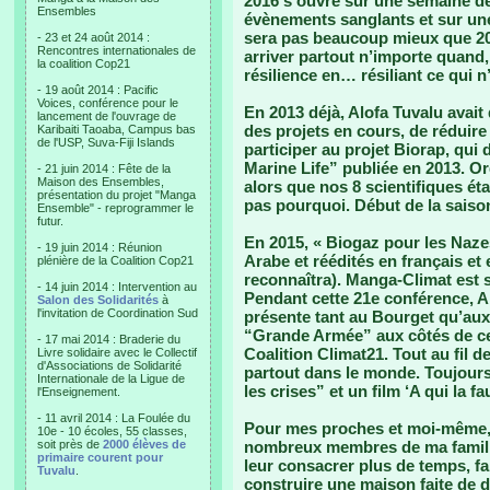
2016 s’ouvre sur une semaine 
Ensembles
évènements sanglants et sur une
sera pas beaucoup mieux que 201
- 23 et 24 août 2014 :
Rencontres internationales de
arriver partout n’importe quand,
la coalition Cop21
résilience en… résiliant ce qui n
- 19 août 2014 : Pacific
Voices, conférence pour le
En 2013 déjà, Alofa Tuvalu avait 
lancement de l'ouvrage de
des projets en cours, de réduire
Karibaiti Taoaba, Campus bas
de l'USP, Suva-Fiji Islands
participer au projet Biorap, qui 
Marine Life” publiée en 2013. O
- 21 juin 2014 : Fête de la
Maison des Ensembles,
alors que nos 8 scientifiques ét
présentation du projet "Manga
pas pourquoi. Début de la saiso
Ensemble" - reprogrammer le
futur.
En 2015, « Biogaz pour les Nazes 
- 19 juin 2014 : Réunion
Arabe et réédités en français et
plénière de la Coalition Cop21
reconnaîtra). Manga-Climat est so
- 14 juin 2014 : Intervention au
Pendant cette 21e conférence, Alo
Salon des Solidarités
à
l'invitation de Coordination Sud
présente tant au Bourget qu’au
“Grande Armée” aux côtés de c
- 17 mai 2014 : Braderie du
Coalition Climat21. Tout au fil 
Livre solidaire avec le Collectif
d'Associations de Solidarité
partout dans le monde. Toujours 
Internationale de la Ligue de
les crises” et un film ‘A qui la f
l'Enseignement.
- 11 avril 2014 : La Foulée du
Pour mes proches et moi-même, 2
10e - 10 écoles, 55 classes,
soit près de
2000 élèves de
nombreux membres de ma famille
primaire courent pour
leur consacrer plus de temps, fa
Tuvalu
.
construire une maison faite de d