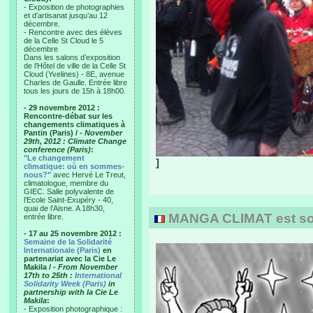
- Exposition de photographies
et d’artisanat jusqu’au 12
décembre.
- Rencontre avec des élèves
de la Celle St Cloud le 5
décembre
Dans les salons d’exposition
de l’Hôtel de ville de la Celle St
Cloud (Yvelines) - 8E, avenue
Charles de Gaulle. Entrée libre
tous les jours de 15h à 18h00.
- 29 novembre 2012 :
Rencontre-débat sur les
changements climatiques à
Pantin (Paris) /
- November
29th, 2012 : Climate Change
conference (Paris)
:
"Le changement
]
climatique: où en sommes-
nous?"
avec Hervé Le Treut,
climatologue, membre du
GIEC. Salle polyvalente de
l’Ecole Saint-Exupéry - 40,
quai de l’Aisne. A 18h30,
MANGA CLIMAT est sort
entrée libre.
- 17 au 25 novembre 2012 :
Semaine de la Solidarité
Internationale (Paris)
en
partenariat avec la Cie Le
Makila /
- From November
17th to 25th :
International
Solidarity Week (Paris)
in
partnership with la Cie Le
Makila
:
- Exposition photographique :