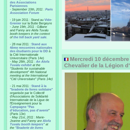
des Associations
Parisiennes
-
September 10th, 2011 :
Paris
Association Forum
- 19 juin 2011 : Stand au
Vide-
Grenier
sur la Butte Bergeyre
-
June 19th, 2011 : Gilliane
and Fanny are Alofa Tuvalu
booth keepers in the context
of
the hill back yard sale
.
- 28 mai 2011 :
Stand aux
4ème rencontres nationales
des étudiants pour le DD
à
la Cité Internationale
Mercredi 10 décembre
Universitaire (Paris 14e)
-
May 28th, 2011 :
An Alofa
Chevalier de la Légion 
Tuvalu exhibit
at the
“Students for sustainable
development” 4th National
meeting at the International
“Cité Universitaire” (Paris 14e)
- 21 mai 2011 :
Stand à la
"braderie de livres solidaire"
organisée par le Collectif
d'Associations de Solidarité
Internationale de la Ligue de
l'Enseignement pour la
Campagne "Pas
d'éducation, pas d'avenir
"
(Paris 13e)
-
May 21st, 2011 : Marie-
Jeanne and Fanny are
Alofa
Tuvalu booth keepers"
at
the
"Braderie de livres