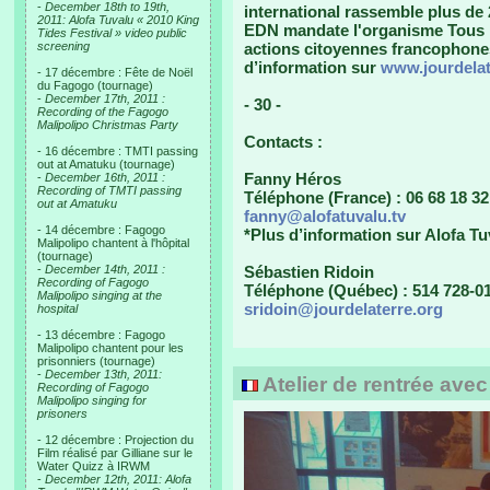
-
December 18th to 19th,
international rassemble plus de
2011: Alofa Tuvalu « 2010 King
EDN mandate l'organisme Tous l
Tides Festival » video public
screening
actions citoyennes francophones, 
d’information sur
www.jourdelat
- 17 décembre : Fête de Noël
du Fagogo (tournage)
-
December 17th, 2011 :
- 30 -
Recording of the Fagogo
Malipolipo Christmas Party
Contacts :
- 16 décembre : TMTI passing
out at Amatuku (tournage)
Fanny Héros
-
December 16th, 2011 :
Recording of TMTI passing
Téléphone (France) : 06 68 18 32
out at Amatuku
fanny@alofatuvalu.tv
- 14 décembre : Fagogo
*Plus d’information sur Alofa Tu
Malipolipo chantent à l'hôpital
(tournage)
-
December 14th, 2011 :
Sébastien Ridoin
Recording of Fagogo
Téléphone (Québec) : 514 728-01
Malipolipo singing at the
sridoin@jourdelaterre.org
hospital
- 13 décembre : Fagogo
Malipolipo chantent pour les
prisonniers (tournage)
-
December 13th, 2011:
Atelier de rentrée ave
Recording of Fagogo
Malipolipo singing for
prisoners
- 12 décembre : Projection du
Film réalisé par Gilliane sur le
Water Quizz à IRWM
-
December 12th, 2011: Alofa