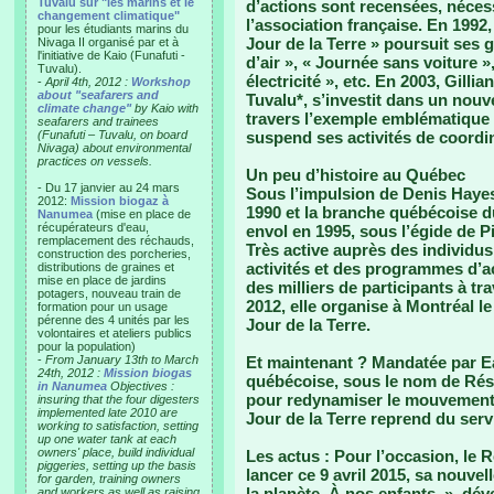
Tuvalu sur "les marins et le
d’actions sont recensées, nécess
changement climatique"
l’association française. En 1992,
pour les étudiants marins du
Jour de la Terre » poursuit ses
Nivaga II organisé par et à
l'initiative de Kaio (Funafuti -
d’air », « Journée sans voiture 
Tuvalu).
électricité », etc. En 2003, Gilli
-
April 4th, 2012 :
Workshop
about "seafarers and
Tuvalu*, s’investit dans un nou
climate change"
by Kaio with
travers l’exemple emblématique 
seafarers and trainees
(Funafuti – Tuvalu, on board
suspend ses activités de coordi
Nivaga) about environmental
practices on vessels.
Un peu d’histoire au Québec
- Du 17 janvier au 24 mars
Sous l’impulsion de Denis Hayes
2012:
Mission biogaz à
1990 et la branche québécoise 
Nanumea
(mise en place de
récupérateurs d'eau,
envol en 1995, sous l’égide de Pi
remplacement des réchauds,
Très active auprès des individus
construction des porcheries,
activités et des programmes d’
distributions de graines et
mise en place de jardins
des milliers de participants à tr
potagers, nouveau train de
2012, elle organise à Montréal 
formation pour un usage
pérenne des 4 unités par les
Jour de la Terre.
volontaires et ateliers publics
pour la population)
-
From January 13th to March
Et maintenant ?
Mandatée par Ea
24th, 2012 :
Mission biogas
québécoise, sous le nom de Rése
in Nanumea
Objectives :
pour redynamiser le mouvement d
insuring that the four digesters
implemented late 2010 are
Jour de la Terre reprend du serv
working to satisfaction, setting
up one water tank at each
owners' place, build individual
Les actus :
Pour l’occasion, le R
piggeries, setting up the basis
lancer ce 9 avril 2015, sa nouv
for garden, training owners
la planète. À nos enfants. », dév
and workers as well as raising