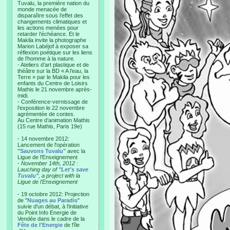
Tuvalu, la première nation du
monde menacée de
disparaître sous l’effet des
changements climatiques et
les actions menées pour
retarder l’échéance. Et le
Makila invite la photographe
Marion Labéjof à exposer sa
réflexion poétique sur les liens
de l’homme à la nature.
- Ateliers d’art plastique et de
théâtre sur la BD « A l’eau, la
Terre » par le Makila pour les
enfants du Centre de Loisirs
Mathis le 21 novembre après-
midi.
- Conférence-vernissage de
l’exposition le 22 novembre
agrémentée de contes.
Au Centre d’animation Mathis
(15 rue Mathis, Paris 19e)
- 14 novembre 2012:
Lancement de l'opération
"Sauvons Tuvalu"
avec la
Ligue de l'Enseignement
- November 14th, 2012 :
Lauching day of
"Let's save
Tuvalu"
, a project with la
Ligue de l'Enseignement
- 19 octobre 2012: Projection
de "
Nuages au Paradis
"
suivie d'un débat, à l'initiative
du Point Info Energie de
Vendée dans le cadre de la
Fête de l'Energie
de l'île