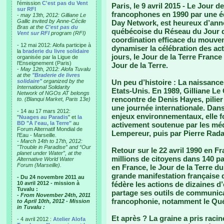
l'émission
C'est pas du Vent
Paris, le 9 avril 2015 -
Le Jour de 
sur RFI
francophones en 1990 par une éq
-
may 13th, 2012: Gilliane Le
Gallic invited by Anne-Cécile
Day Network, est heureux d’ann
Bras at the
C'est pas du
québécoise du Réseau du Jour d
Vent sur RFI
program (RFI)
coordination efficace du mouve
- 12 mai 2012: Alofa participe à
dynamiser la célébration des act
la
braderie du livre solidaire
jours, le Jour de la Terre France
organisée par la Ligue de
l'Enseignement (Paris)
Jour de la Terre.
-
May 12th, 2012: Alofa Tuvalu
at the
"Braderie de livres
solidaire"
organized by the
Un peu d’histoire :
La naissance 
International Solidarity
Etats-Unis. En 1989, Gilliane Le G
Network of NGOs AT belongs
rencontre de Denis Hayes, pilier
to. (Blanqui Market, Paris 13e)
une journée internationale. Dans
- 14 au 17 mars 2012:
enjeux environnementaux, elle fo
"
Nuages au Paradis
" et
la
BD "A l'eau, la Terre"
au
activement soutenue par les méd
Forum Alternatif Mondial de
Lempereur, puis par Pierre Rad
l'Eau - Marseille.
-
March 14th to 17th, 2012:
"Trouble in Paradise” and “Our
Retour sur le 22 avril 1990 en F
planet under Water”, at the
millions de citoyens dans 140 p
Alternative World Water
Forum (Marseille).
en France, le Jour de la Terre du
grande manifestation française 
- Du 24 novembre 2011 au
10 avril 2012 - mission à
fédère les actions de dizaines d’
Tuvalu :
partage ses outils de communicat
- From November 24th, 2011
francophonie, notamment le Qu
to April 10th, 2012 - Mission
in Tuvalu :
Et après ?
La graine a pris racin
- 4 avril 2012 :
Atelier Alofa