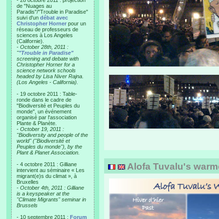
- 28 octobre 2011 : projection
de "Nuages au
Paradis"/"Trouble in Paradise"
suivi d'un
débat avec
Christopher Horner
pour un
réseau de professeurs de
sciences à Los Angeles
(Californie).
-
October 28th, 2011 :
"
"Trouble in Paradise"
screening and debate with
Christopher Horner for a
science network schools
headed by Lisa Niver Rajna.
(Los Angeles - California).
- 19 octobre 2011 : Table-
ronde dans le cadre de
"Biodiversité et Peuples du
monde", un événement
organisé par l'association
Plante & Planète.
-
October 19, 2011 :
"Biodiversity and people of the
world" ("Biodiversité et
Peuples du monde"), by the
Plant & Planet Association.
- 4 octobre 2011 : Gilliane
Alofa Tuvalu's warm
intervient au séminaire « Les
migrant(e)s du climat », à
Bruxelles
-
October 4th, 2011 : Gilliane
is a keyspeaker at the
"Climate Migrants" seminar in
Brussels
- 10 septembre 2011 :
Forum