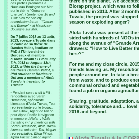
there on the planet. We accepted
des parties prenantes à
Biorap project, which was to fo
Nausicaa-Boulogne sur Mer
sur le thème "Océan et
published in 2013. After 3 month
Energie". /
September 16 and
Tuvalu, the project was stopped
17th: Sea for Society
season or exploding anger?
consultation forum - "Ocean
and Energy" - at Nausicaa-
Boulogne sur Mer.
Alofa Tuvalu was present at the 
Du 7 juillet 2013 au 13 août,
sided with hundreds of NGOs in 
2013, voyage à Tuvalu dans
along the avenue of “Grande Armé
le cadre de sa thèse de
drawers: “How to Live Better th
Damien Vallot, étudiant en
PhD à l'Université de
here?”
Bordeaux et membre
d'Alofa Tuvalu : /
From July
7th, 2013 to August 13th,
For me and my close circle, 20
2013, within the frame of
friends leaving us. My resolutio
his thesis Damien Vallot, a
Phd student at Bordeaux
people around me, to take a brea
Uni and a member of Alofa
from waste, and to produce ene
Tuvalu is traveling to
communal orchard and vegetabl
Tuvalu:
found a job in organic agricultur
- Pendant son transit à Fiji :
.
rencontres avec Sarah
Hemstock, spécialiste
Sharing, gratitude, adaptation, a
biomasse d’Alofa Tuvalu, Teu,
solidarity, tolerance and… love!
représentante sur le biogaz,
2016 and beyond.
Eliala Fihaki, Agent de liaison
pour Alpha Pacific Navigation
et membre d’Alofa.. /
While
transiting in Fiji: meetings with
Sarah Hemstock, Alofa Tuvalu
biomass scientist, Teu, biogas
representative, Eliala Fihaki,
Alofa Tuvalu à la COP
Alpha Pacific Liaison agent