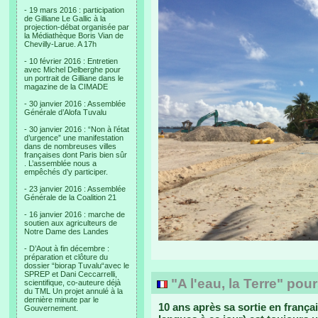
- 19 mars 2016 : participation
de Gilliane Le Gallic à la
projection-débat organisée par
la Médiathèque Boris Vian de
Chevilly-Larue. A 17h
- 10 février 2016 : Entretien
avec Michel Delberghe pour
un portrait de Gilliane dans le
magazine de la CIMADE
- 30 janvier 2016 : Assemblée
Générale d’Alofa Tuvalu
- 30 janvier 2016 : “Non à l’état
d’urgence” une manifestation
dans de nombreuses villes
françaises dont Paris bien sûr
. L’assemblée nous a
empêchés d’y participer.
- 23 janvier 2016 : Assemblée
Générale de la Coalition 21
- 16 janvier 2016 : marche de
soutien aux agriculteurs de
Notre Dame des Landes
- D’Aout à fin décembre :
préparation et clôture du
dossier “biorap Tuvalu“avec le
SPREP et Dani Ceccarrelli,
"A l'eau, la Terre" pour
scientifique, co-auteure déjà
du TML Un projet annulé à la
dernière minute par le
10 ans après sa sortie en françai
Gouvernement.