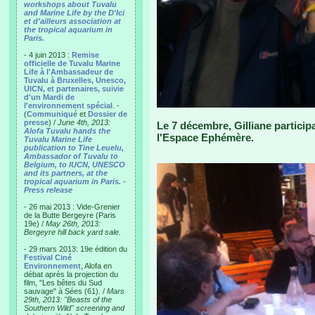
workshops about Tuvalu
and Marine Life by the D'Ici
et d'ailleurs association at
the tropical aquarium in
Paris.
- 4 juin 2013 :
Remise
officielle de Tuvalu Marine
Life à l'Ambassadeur de
Tuvalu à Bruxelles, Unesco,
UICN, et partenaires, suivie
d'un Mardi de
l'environnement spécial
. -
(
Communiqué
et
Dossier de
presse
) /
June 4th, 2013:
Le 7 décembre, Gilliane participa
Alofa Tuvalu hands the
l'Espace Ephémère.
Tuvalu Marine Life
publication to Tine Leuelu,
Ambassador of Tuvalu to
Belgium, to IUCN, UNESCO
and its partners, at the
tropical aquarium in Paris.
-
Press release
- 26 mai 2013 : Vide-Grenier
de la Butte Bergeyre (Paris
19e) /
May 26th, 2013:
Bergeyre hill back yard sale.
- 29 mars 2013: 19e édition du
Festival Ciné
Environnement
, Alofa en
débat après la projection du
film, "Les bêtes du Sud
sauvage" à Sées (61). /
Mars
29th, 2013: "Beasts of the
Southern Wild" screening and