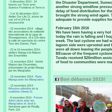
- 5 décembre 2014 : 24
the Disaster Department, Sumeo 
heures sur Terre avec
another strong wind/low pressur
Science Frontières et Terre.tv
delay of food distribution for t
- 2 et 16 décembre 2014 :
brought the strong wind again. T
Atelier Our Life 21, prises de
adequate to provide supplies for
vue 1/4 et 2/4 à la
ressourcerie
February 15th 2016
- 22 novembre 2014 : village
des associations de solidarité
We have been having a very hot 
internationale de la Ligue de
today the rain is falling and I h
l'Enseignement, 18 à 22h dans
week. The last cyclone we had w
la salle de spectacle du centre
Tour des Dames, Paris
lagoon side were uprooted and 
were all down leaving the people
- 22 et 24 novembre 2014 :
ateliers Manga à la Maison
BEcause of the frequent cyclon
des Ensembles
Tuvalu received $20million assi
of food to communities were ma
- 21 novembre 2014 : Soirée
Maison des Ensembles,
présentation du projet Manga
par les Mang'ados
- 15 novembre 2014 :
Paris
Bon débarras 2015!
Manga avec les Mang'ados
- 13 novembre 2014 :
Réunion plénière de la
coalition climat 21
- 8 novembre 2014 :
Forum
Alter Libris avec les
Mang'ados et José
à
l'ancienne gare de Reuilly,
Paris 12e