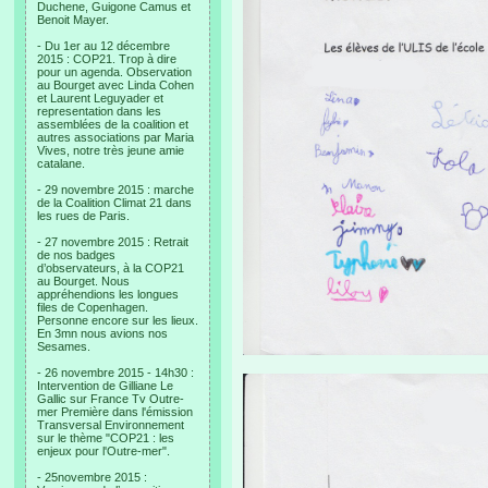
Duchene, Guigone Camus et
Benoit Mayer.
- Du 1er au 12 décembre
2015 : COP21. Trop à dire
pour un agenda. Observation
au Bourget avec Linda Cohen
et Laurent Leguyader et
representation dans les
assemblées de la coalition et
autres associations par Maria
Vives, notre très jeune amie
catalane.
- 29 novembre 2015 : marche
de la Coalition Climat 21 dans
les rues de Paris.
- 27 novembre 2015 : Retrait
de nos badges
d’observateurs, à la COP21
au Bourget. Nous
appréhendions les longues
files de Copenhagen.
Personne encore sur les lieux.
En 3mn nous avions nos
Sesames.
- 26 novembre 2015 - 14h30 :
Intervention de Gilliane Le
Gallic sur France Tv Outre-
mer Première dans l'émission
Transversal Environnement
sur le thème "COP21 : les
enjeux pour l'Outre-mer".
- 25novembre 2015 :