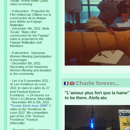
Tuvalu "IRWM Water Quizz"
video screening
- 9 décembre : Projection du
Film réalisé par Gilliane sur la
construction de la clinique
pour bébés au Fagogo
Malipolipo
-
December 9th, 2011: Alofa
Tuvalu' "Baby clinic
construction by the Fagogo"
video is projected to the
Fagogo Malipolipo club
Members
- 8 décembre : Nanumea
Women Meeting (participation
et tournage)
-
December 8th, 2011:
Recording of the Nanumea
Women Meeting and donation
to the community.
- Les 4 et 5 novembre 2011 :
Charlie forever...
≪ Les frontières du court
2011 ≫ dans le cadre du 27
eme Festival Science
"L'amour plus fort que la haine
Frontières - « 24 heures sur
to be there. Alofa atu
Terre » à L’Alcazar (Marseille).
-
November 4th to 5th, 2011 :
"Tuvalu Earth hour 2009" !!
video at the "frontières du
court 2011" film competition
part of the 27th "Science
Frontières" Festival
(Marseille).