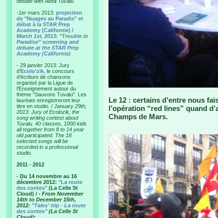
debate with Alofa Tuvalu.
-1er mars 2013:
projection
de "Nuages au Paradis" et
débat à la STAR Prep
Academy (Californie) /
March 1st, 2013: "Trouble in
Paradise" screening and
debate at the STAR Prep
Academy (California)
- 29 janvier 2013: Jury
d'
Ecolo'zik
, le concours
d'écriture de chansons
organisé par la Ligue de
l'Enseignement autour du
thème "Sauvons Tuvalu". Les
Le 12 : certains d’entre nous fa
lauréats enregistreront leur
titre en studio. /
January 29th,
l’opération “red lines” quand d’
2013: Jury of Ecolozik, the
Champs de Mars.
song writing contest about
Tuvalu. 40 classes, 1000 kids
all together from 8 to 14 year
old participated. The 18
selected songs will be
recorded in a professional
studio.
2011 - 2012
- Du 14 novembre au 16
décembre 2012:
"La route
des contes"
(La Celle St
Cloud) /
- From November
14th to December 15th,
2012:
"Tales' trip - La route
des contes"
(La Celle St
Cloud)
: