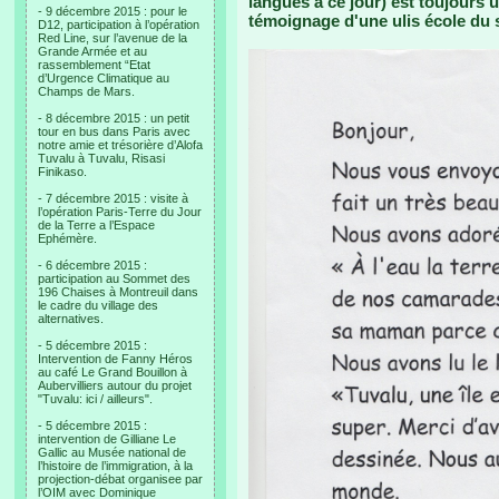
langues à ce jour) est toujours ut
- 9 décembre 2015 : pour le
témoignage d'une ulis école du 
D12, participation à l’opération
Red Line, sur l’avenue de la
Grande Armée et au
rassemblement “Etat
d’Urgence Climatique au
Champs de Mars.
- 8 décembre 2015 : un petit
tour en bus dans Paris avec
notre amie et trésorière d’Alofa
Tuvalu à Tuvalu, Risasi
Finikaso.
- 7 décembre 2015 : visite à
l’opération Paris-Terre du Jour
de la Terre a l’Espace
Ephémère.
- 6 décembre 2015 :
participation au Sommet des
196 Chaises à Montreuil dans
le cadre du village des
alternatives.
- 5 décembre 2015 :
Intervention de Fanny Héros
au café Le Grand Bouillon à
Aubervilliers autour du projet
"Tuvalu: ici / ailleurs".
- 5 décembre 2015 :
intervention de Gilliane Le
Gallic au Musée national de
l’histoire de l’immigration, à la
projection-débat organisee par
l’OIM avec Dominique