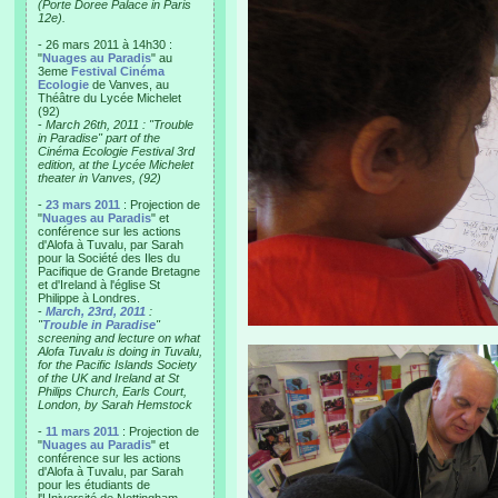
(Porte Doree Palace in Paris
12e).
- 26 mars 2011 à 14h30 :
"
Nuages au Paradis
" au
3eme
Festival Cinéma
Ecologie
de Vanves, au
Théâtre du Lycée Michelet
(92)
-
March 26th, 2011 : "Trouble
in Paradise" part of the
Cinéma Ecologie Festival 3rd
edition, at the Lycée Michelet
theater in Vanves, (92)
-
23 mars 2011
: Projection de
"
Nuages au Paradis
" et
conférence sur les actions
d'Alofa à Tuvalu, par Sarah
pour la Société des Iles du
Pacifique de Grande Bretagne
et d'Ireland à l'église St
Philippe à Londres.
-
March, 23rd, 2011
:
"
Trouble in Paradise
"
screening and lecture on what
Alofa Tuvalu is doing in Tuvalu,
for the Pacific Islands Society
of the UK and Ireland at St
Philips Church, Earls Court,
London, by Sarah Hemstock
-
11 mars 2011
: Projection de
"
Nuages au Paradis
" et
conférence sur les actions
d'Alofa à Tuvalu, par Sarah
pour les étudiants de