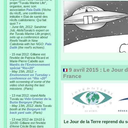
projet "Tuvalu Marine Life",
organise, avec son
association
Pala Dalik
(l’écho
du récif), une conférence
intitulée « Etat de santé des
récifs calédoniens: Qui fait
quoi ? »
-
June 6th, 2012: Sandrine
Job, AlofaTuvalu’s expert on
the Tuvalu Marine Life project,
sets up a conference about
Reefs’ health in New
Caledonia with her NGO:
Pala
Dalik
(the reef’s echoes).
- 15 mai 2012: Gilliane est
l'invitée de Patricia Ricard et
Marie-Pierre Cabello aux
Mardis de l'Environnement
spécial "Rio+20"
9 avril 2015 : Le Jour 
-
May 15th, 2012:
«
Environment on Tuesday »
France
conference on “Rio +20”
with screening of some of the
video shot during the last
missions. (Paris)
- 13 mai 2012: stand Alofa
Tuvalu au
Vide-Grenier de la
Butte Bergeyre
(Paris)
-
May 13th, 2012: Alofa Tuvalu
booth at the
Bergeyre hill
back yard sale
. (Paris)
- 13 mai 2012 de 11h10 à
Le Jour de la Terre reprend du 
11h30: Gilliane est l'invitée
d'Anne Cécile Bras dans