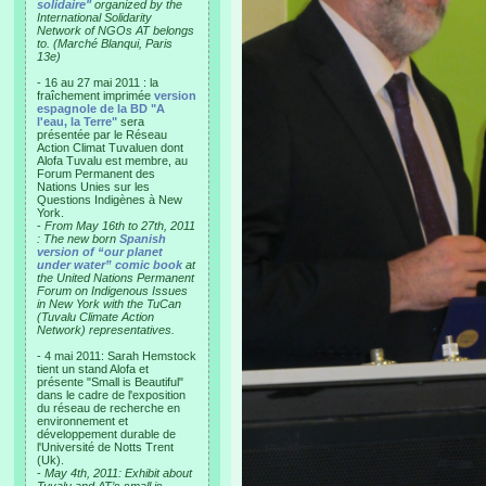
solidaire"
organized by the
International Solidarity
Network of NGOs AT belongs
to. (Marché Blanqui, Paris
13e)
- 16 au 27 mai 2011 : la
fraîchement imprimée
version
espagnole de la BD "A
l'eau, la Terre"
sera
présentée par le Réseau
Action Climat Tuvaluen dont
Alofa Tuvalu est membre, au
Forum Permanent des
Nations Unies sur les
Questions Indigènes à New
York.
-
From May 16th to 27th, 2011
: The new born
Spanish
version of “our planet
under water” comic book
at
the United Nations Permanent
Forum on Indigenous Issues
in New York with the TuCan
(Tuvalu Climate Action
Network) representatives.
- 4 mai 2011: Sarah Hemstock
tient un stand Alofa et
présente "Small is Beautiful"
dans le cadre de l'exposition
du réseau de recherche en
environnement et
développement durable de
l'Université de Notts Trent
(Uk).
-
May 4th, 2011: Exhibit about