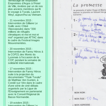
Vernissage de l’exposition
Empreintes d’Argos à l’Hotel
de Ville, invitées par un de nos
plus anciens membres qui fit
le voyage à Tuvalu, Laurent
Weyl, aujourd’hui au Vietnam.
- 21 novembre 2015 :
Intervention de Gilliane Le
Gallic avec Chloé
Vlassopoulos dans "200
millions de réfugiés
climatiques et moi et moi et
moi" organisé par ATTAC dans
le cadre du Festival Images
Mouvementées.
- 20 novembre 2015 :
Intervention de Fanny Héros à
la COP21 des Monts du
Lyonnais à l'occasion de la
COP, pendant la semaine de
solidarité internationale.
- 17 novembre 2015 :
Intervention de Fanny Héros
suite à la projection du
documentaire "Thule Tuvalu"
de Matthias Von Gunten, à
Condé-sur-Vire dans le cadre
d'une série de ciné-débats
organisés par la Ligue de
l'Enseignement en partenariat
avec le Conseil Régional de
Basse-Normandie.
- 19 octobre 2015 :
Intervention de Gilliane Le