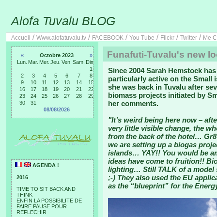
Alofa Tuvalu BLOG
/
/
/
/
/
/
Accueil
Www.alofatuvalu.tv
FACEBOOK
You Tube
Flickr
Twitter
Me C
Funafuti-Tuvalu's new l
«
Octobre 2023
»
Lun.
Mar.
Mer.
Jeu.
Ven.
Sam.
Dim.
1
Since 2004 Sarah Hemstock has 
2
3
4
5
6
7
8
particularly active on the Small
9
10
11
12
13
14
15
she was back in Tuvalu after se
16
17
18
19
20
21
22
biomass projects initiated by Sm
23
24
25
26
27
28
29
her comments.
30
31
08/08/2026
"It’s weird being here now – aft
very little visible change, the w
from the back of the hotel… Gr8
we are setting up a biogas proje
islands… YAY!! You would be am
ideas have come to fruition!! Bi
AGENDA !
lighting… Still TALK of a mode
;-) They also used the EU applic
2016
as the “blueprint” for the Energ
TIME TO SIT BACK AND
THINK
ENFIN LA POSSIBILITE DE
FAIRE PAUSE POUR
REFLECHIR