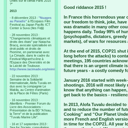
Unies sur le climat Paris 2015
?"
Good riddance 2015 !
2013
In France this horrendous year 
- 8 décembre 2013 :
"Nuages
au Paradis"
à l'Ecopass Film
our freedom to think, joke, have 
Festival au Japan Pacific ICT
was dramatic in many other coun
Center à Suva (Iles Fidji)
happens daily. Today 99% of huma
- 28 novembre 2013 :
(psychopaths, dictators, greedy 
"Changements climatiques et
markets), of wars for resources
droits des états" par Natacha
Bracq, avocate spécialisée en
droit public et droits de
At the end of 2015, COP21 shut 
l'homme, en partenariat avec
long before the attacks) to contai
La Cimade, dans le cadre du
Festival Migrant'scène à
meetings, 195 countries acknow
l'Espace des Diversités et de
that there is an urgent climate i
la Laïcité de Toulouse.
http://www.lacimade.org/minisites/migrantscene
future years - a costly comedy fo
- 22 novembre 2013 :
Semaine de la Solidarité
January 2016 started with week
Internationale, Alofa Tuvalu en
shootings. 2016 will most likely
duo avec la compagnie Le
know that anything can happen, 
Makila, au Centre d'animation
de la Place de Fêtes (Paris)
get back to the basics - resilien
- 16 novembre 2013 :
Alterlibris - Premier Forum du
In 2013, Alofa Tuvalu decided to
Livre des Associations -
and to reduce the number of futur
Présentation de la BD "A l'eau,
Cooking” and “Our Planet Under
la Terre" et de la publication
"Tuvalu Marine Life".
more French and English versio
in time for the COP21. All year 
- 16 et 17 septembre 2013 :
Sea for Society, consultation