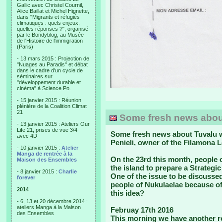
Gallic avec Christel Cournil,
Alice Baillat et Michel Hignette,
dans "Migrants et réfugiés
climatiques : quels enjeux,
quelles réponses ?", organisé
par le Bondyblog, au Musée
de l'Histoire de l'immigration
(Paris)
- 13 mars 2015 : Projection de
"Nuages au Paradis" et débat
dans le cadre d'un cycle de
séminaires sur
"développement durable et
cinéma" à Science Po.
- 15 janvier 2015 : Réunion
plénière de la Coalition Climat
21
Some fresh news abou
- 13 janvier 2015 : Ateliers Our
Life 21, prises de vue 3/4
Some fresh news about Tuvalu we
avec 4D
Penieli, owner of the Filamona 
- 10 janvier 2015 :
Atelier
Manga de rentrée à la
On the 23rd this month
, people 
Maison des Ensembles
the island to prepare a Strategic 
- 8 janvier 2015 :
Charlie
One of the issue to be discussed
forever
people of Nukulaelae because of
2014
this idea?
- 6, 13 et 20 décembre 2014 :
ateliers Manga à la Maison
Februay 17th 2016
des Ensembles
This morning we have another r