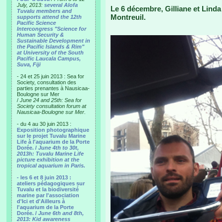
July, 2013:
several Alofa
Le 6 décembre, Gilliane et Lind
Tuvalu members and
Montreuil.
supports attend the 12th
Pacific Science
Intercongress "Science for
Human Security &
Sustainable Development in
the Pacific Islands & Rim"
at University of the South
Pacific Laucala Campus,
Suva, Fiji
- 24 et 25 juin 2013 : Sea for
Society, consultation des
parties prenantes à Nausicaa-
Boulogne sur Mer
/
June 24 and 25th: Sea for
Society consultation forum at
Nausicaa-Boulogne sur Mer.
- du 4 au 30 juin 2013 :
Exposition photographique
sur le projet Tuvalu Marine
Life à l'aquarium de la Porte
Dorée. /
June 4th to 30t,
2013h: Tuvalu Marine Life
picture exhibition at the
tropical aquarium in Paris.
- les 6 et 8 juin 2013 :
ateliers pédagogiques sur
Tuvalu et la biodiversité
marine par l'association
d'Ici et d'Ailleurs à
l'aquarium de la Porte
Dorée. /
June 6th and 8th,
2013: Kid awareness