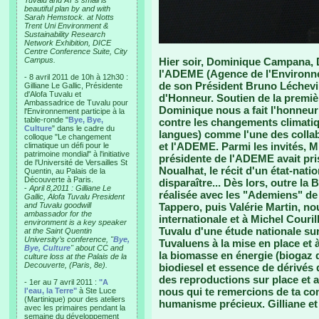
Tuvalu and AT’s small is
beautiful plan by and with
Sarah Hemstock. at Notts
Trent Uni Environment &
Sustainability Research
Network Exhibition, DICE
Centre Conference Suite, City
Campus.
Hier soir, Dominique Campana, Di
l'ADEME (Agence de l'Environnem
- 8 avril 2011 de 10h à 12h30 :
de son Président Bruno Léchevin
Gilliane Le Gallic, Présidente
d'Alofa Tuvalu et
d'Honneur. Soutien de la premiè
Ambassadrice de Tuvalu pour
Dominique nous a fait l'honneur 
l'Environnement participe à la
table-ronde "
Bye, Bye,
contre les changements climatique
Culture
" dans le cadre du
langues) comme l'une des colla
colloque "Le changement
et l'ADEME. Parmi les invités, Mi
climatique un défi pour le
patrimoine mondial" à l'initiative
présidente de l'ADEME avait pris
de l'Université de Versailles St
Noualhat, le récit d'un état-nat
Quentin, au Palais de la
Découverte à Paris.
disparaître... Dès lors, outre la
-
April 8,2011 : Gilliane Le
réalisée avec les "Ademiens" d
Gallic, Alofa Tuvalu President
and Tuvalu goodwill
Tappero, puis Valérie Martin, no
ambassador for the
internationale et à Michel Couril
environment is a key speaker
Tuvalu d'une étude nationale sur
at the Saint Quentin
University’s conference, "
Bye,
Tuvaluens à la mise en place et à
Bye, Culture
" about CC and
la biomasse en énergie (biogaz d
culture loss at the Palais de la
Decouverte, (Paris, 8e).
biodiesel et essence de dérivés d
des reproductions sur place et a
- 1er au 7 avril 2011 :
"A
nous qui te remercions de ta con
l'eau, la Terre"
à Ste Luce
(Martinique) pour des ateliers
humanisme précieux. Gilliane e
avec les primaires pendant la
semaine du développement