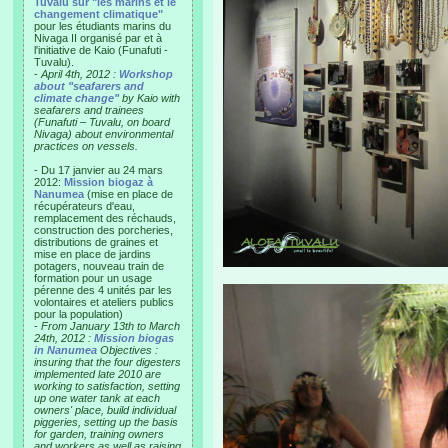
Tuvalu sur "les marins et le
changement climatique"
pour les étudiants marins du
Nivaga II organisé par et à
l'initiative de Kaio (Funafuti -
Tuvalu).
-
April 4th, 2012 :
Workshop
about "seafarers and
climate change"
by Kaio with
seafarers and trainees
(Funafuti – Tuvalu, on board
Nivaga) about environmental
practices on vessels.
- Du 17 janvier au 24 mars
2012:
Mission biogaz à
Nanumea
(mise en place de
récupérateurs d'eau,
remplacement des réchauds,
construction des porcheries,
distributions de graines et
mise en place de jardins
potagers, nouveau train de
formation pour un usage
pérenne des 4 unités par les
volontaires et ateliers publics
pour la population)
-
From January 13th to March
24th, 2012 :
Mission biogas
in Nanumea
Objectives :
insuring that the four digesters
implemented late 2010 are
working to satisfaction, setting
up one water tank at each
owners' place, build individual
piggeries, setting up the basis
for garden, training owners
and workers as well as raising