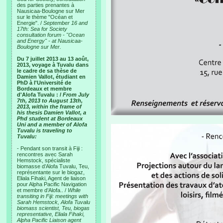
des parties prenantes à
Nausicaa-Boulogne sur Mer
sur le thème "Océan et
Energie". /
September 16 and
17th: Sea for Society
consultation forum - "Ocean
and Energy" - at Nausicaa-
Boulogne sur Mer.
Du 7 juillet 2013 au 13 août,
2013, voyage à Tuvalu dans
le cadre de sa thèse de
Damien Vallot, étudiant en
PhD à l'Université de
Bordeaux et membre
d'Alofa Tuvalu : /
From July
7th, 2013 to August 13th,
2013, within the frame of
his thesis Damien Vallot, a
Phd student at Bordeaux
Uni and a member of Alofa
Tuvalu is traveling to
Tuvalu:
- Pendant son transit à Fiji :
rencontres avec Sarah
Hemstock, spécialiste
biomasse d’Alofa Tuvalu, Teu,
représentante sur le biogaz,
Eliala Fihaki, Agent de liaison
pour Alpha Pacific Navigation
et membre d’Alofa.. /
While
transiting in Fiji: meetings with
Sarah Hemstock, Alofa Tuvalu
biomass scientist, Teu, biogas
representative, Eliala Fihaki,
Alpha Pacific Liaison agent