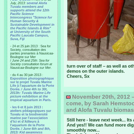
July, 2013:
several Alofa
Tuvalu members and
supports attend the 12th
Pacific Science
Intercongress "Science for
Human Security &
Sustainable Development in
the Pacific Islands & Rim"
at University of the South
Pacific Laucala Campus,
Suva, Fiji
- 24 et 25 juin 2013 : Sea for
Society, consultation des
parties prenantes à Nausicaa-
Boulogne sur Mer
/
June 24 and 25th: Sea for
Society consultation forum at
turn over of staff – as well as o
Nausicaa-Boulogne sur Mer.
demos on the outer islands.
- du 4 au 30 juin 2013 :
Cheers, Sx
Exposition photographique
sur le projet Tuvalu Marine
Life à l'aquarium de la Porte
Dorée. /
June 4th to 30t,
2013h: Tuvalu Marine Life
November 20th, 2012 –
picture exhibition at the
tropical aquarium in Paris.
come, by Sarah Hemstock,
- les 6 et 8 juin 2013 :
and Alofa Tuvalu biomass
ateliers pédagogiques sur
Tuvalu et la biodiversité
marine par l'association
Still here - leave next week... It
d'Ici et d'Ailleurs à
And yes!! We can fund more dige
l'aquarium de la Porte
Dorée. /
June 6th and 8th,
smoothly now...
2013: Kid awareness