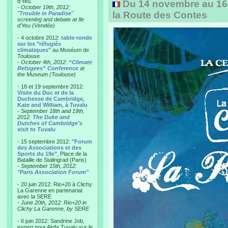
d'Yeu.
Du 14 novembre au 16 
- October 19th, 2012:
la Route des Contes
"
Trouble in Paradise
"
screening and debate at Ile
d'Yeu (Vendée)
- 4 octobre 2012:
table-ronde
sur les "réfugiés
climatiques"
au Muséum de
Toulouse
-
October 4th, 2012:
“Climate
Refugees” Conference
at
the Museum (Toulouse)
- 18 et 19 septembre 2012:
Visite du Duc et de la
Duchesse de Cambridge,
Kate and William, à Tuvalu
-
September 18th and 19th,
2012:
The Duke and
Dutches of Cambridge's
visit to Tuvalu
- 15 septembre 2012:
"Forum
des Associations et des
Sports du 19e"
, Place de la
Bataille de Stalingrad (Paris)
-
September 15th, 2012:
"Paris Association Forum"
- 20 juin 2012: Rio+20 à Clichy
La Garenne en partenariat
avec la SERE
-
June 20th, 2012: Rio+20 in
Clichy La Garenne, by SERE
- 6 juin 2012: Sandrine Job,
expert pour Alofa Tuvalu sur le