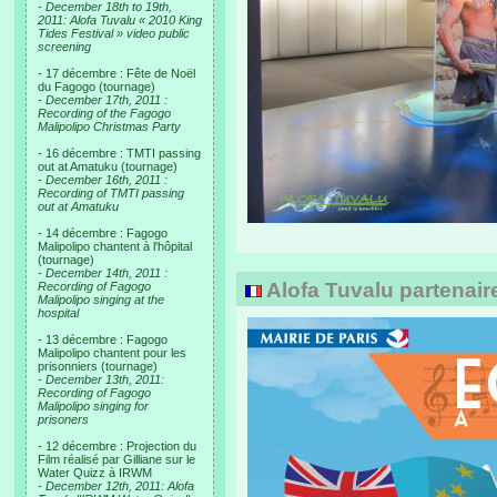
-
December 18th to 19th,
2011: Alofa Tuvalu « 2010 King
Tides Festival » video public
screening
- 17 décembre : Fête de Noël
du Fagogo (tournage)
-
December 17th, 2011 :
Recording of the Fagogo
Malipolipo Christmas Party
- 16 décembre : TMTI passing
out at Amatuku (tournage)
-
December 16th, 2011 :
Recording of TMTI passing
out at Amatuku
- 14 décembre : Fagogo
Malipolipo chantent à l'hôpital
(tournage)
-
December 14th, 2011 :
Alofa Tuvalu partenaire
Recording of Fagogo
Malipolipo singing at the
hospital
- 13 décembre : Fagogo
Malipolipo chantent pour les
prisonniers (tournage)
-
December 13th, 2011:
Recording of Fagogo
Malipolipo singing for
prisoners
- 12 décembre : Projection du
Film réalisé par Gilliane sur le
Water Quizz à IRWM
-
December 12th, 2011: Alofa