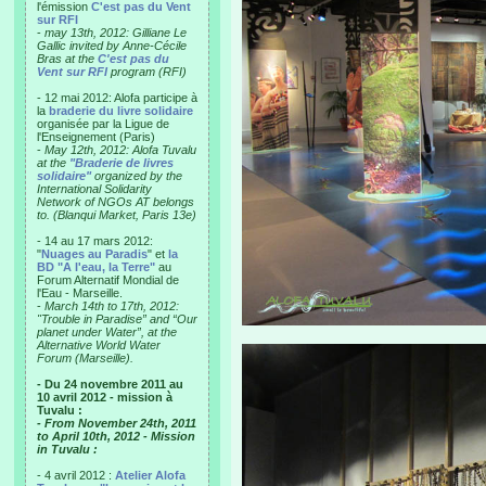
l'émission
C'est pas du Vent
sur RFI
-
may 13th, 2012: Gilliane Le
Gallic invited by Anne-Cécile
Bras at the
C'est pas du
Vent sur RFI
program (RFI)
- 12 mai 2012: Alofa participe à
la
braderie du livre solidaire
organisée par la Ligue de
l'Enseignement (Paris)
-
May 12th, 2012: Alofa Tuvalu
at the
"Braderie de livres
solidaire"
organized by the
International Solidarity
Network of NGOs AT belongs
to. (Blanqui Market, Paris 13e)
- 14 au 17 mars 2012:
"
Nuages au Paradis
" et
la
BD "A l'eau, la Terre"
au
Forum Alternatif Mondial de
l'Eau - Marseille.
-
March 14th to 17th, 2012:
"Trouble in Paradise” and “Our
planet under Water”, at the
Alternative World Water
Forum (Marseille).
- Du 24 novembre 2011 au
10 avril 2012 - mission à
Tuvalu :
- From November 24th, 2011
to April 10th, 2012 - Mission
in Tuvalu :
- 4 avril 2012 :
Atelier Alofa