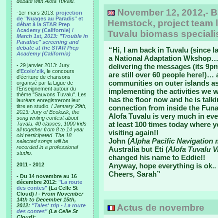
debate with Alofa Tuvalu.
November 12, 2012,- B
-1er mars 2013:
projection
de "Nuages au Paradis" et
Hemstock, project team l
débat à la STAR Prep
Academy (Californie) /
Tuvalu biomass speciali
March 1st, 2013: "Trouble in
Paradise" screening and
debate at the STAR Prep
“Hi, I am back in Tuvalu (since 
Academy (California)
a National Adaptation Wkshop…. 
- 29 janvier 2013: Jury
delivering the messages (its 9p
d'
Ecolo'zik
, le concours
are still over 60 people here!)
d'écriture de chansons
communities on outer islands as
organisé par la Ligue de
l'Enseignement autour du
implementing the activities we w
thème "Sauvons Tuvalu". Les
has the floor now and he is talk
lauréats enregistreront leur
titre en studio. /
January 29th,
connection from inside the Funa
2013: Jury of Ecolozik, the
Alofa Tuvalu is very much in ev
song writing contest about
at least 100 times today where 
Tuvalu. 40 classes, 1000 kids
all together from 8 to 14 year
visiting again!!
old participated. The 18
John (
Alpha Pacific Navigation
selected songs will be
recorded in a professional
Australia but Eti (
Alofa Tuvalu V
studio.
changed his name to Eddie!!
2011 - 2012
Anyway, hope everything is ok..
Cheers, Sarah”
- Du 14 novembre au 16
décembre 2012:
"La route
des contes"
(La Celle St
Cloud) /
- From November
14th to December 15th,
2012:
"Tales' trip - La route
Actus de novembre
des contes"
(La Celle St
Cloud)
: