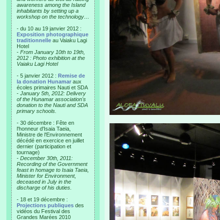
awareness among the Island
inhabitants by setting up a
workshop on the technology…
- du 10 au 19 janvier 2012 :
Exposition photographique
traditionnelle
au Vaiaku Lagi
Hotel
-
From January 10th to 19th,
2012 : Photo exhibition at the
Vaiaku Lagi Hotel
- 5 janvier 2012 :
Remise de
la donation Hunamar
aux
écoles primaires Nauti et SDA
-
January 5th, 2012: Delivery
of the Hunamar association's
donation to the Nauti and SDA
primary schools.
- 30 décembre : Fête en
l'honneur d'Isaia Taeia,
Ministre de l'Environnement
décédé en exercice en juillet
dernier (participation et
tournage)
-
December 30th, 2011:
Recording of the Government
feast in homage to Isaia Taeia,
Minister for Environment,
deceased in July in the
discharge of his duties.
- 18 et 19 décembre :
Projections publiques
des
vidéos du Festival des
Grandes Marées 2010