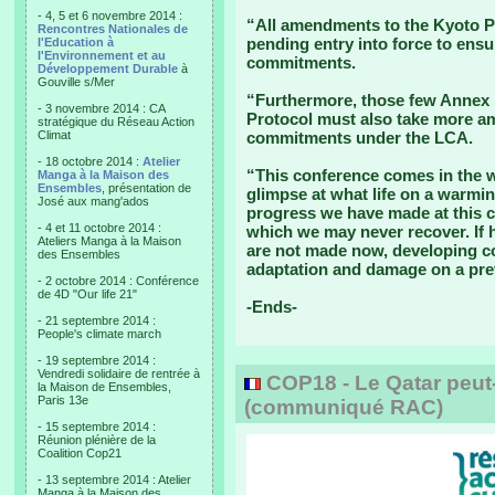
- 4, 5 et 6 novembre 2014 :
“All amendments to the Kyoto Pr
Rencontres Nationales de
pending entry into force to ensu
l'Education à
l'Environnement et au
commitments.
Développement Durable
à
Gouville s/Mer
“Furthermore, those few Annex 1
- 3 novembre 2014 : CA
Protocol must also take more a
stratégique du Réseau Action
Climat
commitments under the LCA.
- 18 octobre 2014 :
Atelier
“This conference comes in the w
Manga à la Maison des
Ensembles
, présentation de
glimpse at what life on a warming
José aux mang'ados
progress we have made at this cr
- 4 et 11 octobre 2014 :
which we may never recover. If 
Ateliers Manga à la Maison
are not made now, developing co
des Ensembles
adaptation and damage on a pre
- 2 octobre 2014 : Conférence
de 4D "Our life 21"
-Ends-
- 21 septembre 2014 :
People's climate march
- 19 septembre 2014 :
Vendredi solidaire de rentrée à
COP18 - Le Qatar peut-i
la Maison de Ensembles,
Paris 13e
(communiqué RAC)
- 15 septembre 2014 :
Réunion plénière de la
Coalition Cop21
- 13 septembre 2014 : Atelier
Manga à la Maison des