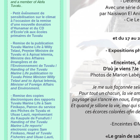
and a member of Alofa
Tuvalu..
-
Petit événement de
sensibilisation sur le climat
à l'occasion de la remise
d'une nouvelle donation
d'Hunamar et du CD
d'Ecolo'zik aux écoles
primaires de Tuvalu
-
Remise de la publication
Tuvalu Marine Life à Willy
Telavi, Premier Ministre de
Tuvalu et à Apisai Ielemia,
Ministre des Affaires
étrangères et de
l'Environnement de Tuvalu /
Handing of the Tuvalu
Marine Life publication to
Tuvalu Prime Minister Willy
Telavi and to Apisai Ielemia,
Minister of Foreign Affairs
and Environment.
- Remise des copies
électroniques des rapports
Tuvalu Marine Life à Sam
Finikaso, Patron du service
des Pêches de Tuvalu et
Uluao Lauti, représentant
du Kaupule de Funafuti /
Handing of the Tuvalu
Marine Life reports’
electronic copies Sam
Finikaso, Head of Tuvalu
Fisheries and Uluao Lauti,