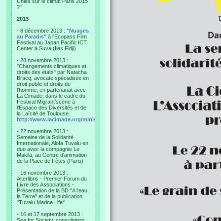
Unies sur le climat Paris 2015
?"
2013
- 8 décembre 2013 :
"Nuages
au Paradis"
à l'Ecopass Film
Festival au Japan Pacific ICT
Center à Suva (Iles Fidji)
- 28 novembre 2013 :
"Changements climatiques et
droits des états" par Natacha
Bracq, avocate spécialisée en
droit public et droits de
l'homme, en partenariat avec
La Cimade, dans le cadre du
Festival Migrant'scène à
l'Espace des Diversités et de
la Laïcité de Toulouse.
http://www.lacimade.org/minisites/migrantscene
- 22 novembre 2013 :
Semaine de la Solidarité
Internationale, Alofa Tuvalu en
duo avec la compagnie Le
Makila, au Centre d'animation
de la Place de Fêtes (Paris)
- 16 novembre 2013 :
Alterlibris - Premier Forum du
Livre des Associations -
Présentation de la BD "A l'eau,
la Terre" et de la publication
"Tuvalu Marine Life".
- 16 et 17 septembre 2013 :
Sea for Society, consultation