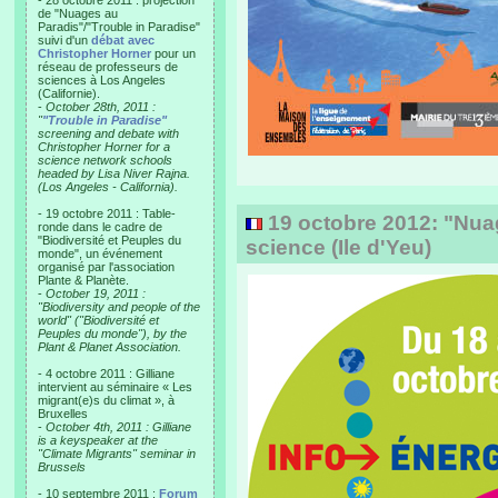
- 28 octobre 2011 : projection
de "Nuages au
Paradis"/"Trouble in Paradise"
suivi d'un
débat avec
Christopher Horner
pour un
réseau de professeurs de
sciences à Los Angeles
(Californie).
-
October 28th, 2011 :
"
"Trouble in Paradise"
screening and debate with
Christopher Horner for a
science network schools
headed by Lisa Niver Rajna.
(Los Angeles - California).
- 19 octobre 2011 : Table-
19 octobre 2012: "Nuag
ronde dans le cadre de
"Biodiversité et Peuples du
science (Ile d'Yeu)
monde", un événement
organisé par l'association
Plante & Planète.
-
October 19, 2011 :
"Biodiversity and people of the
world" ("Biodiversité et
Peuples du monde"), by the
Plant & Planet Association.
- 4 octobre 2011 : Gilliane
intervient au séminaire « Les
migrant(e)s du climat », à
Bruxelles
-
October 4th, 2011 : Gilliane
is a keyspeaker at the
"Climate Migrants" seminar in
Brussels
- 10 septembre 2011 :
Forum