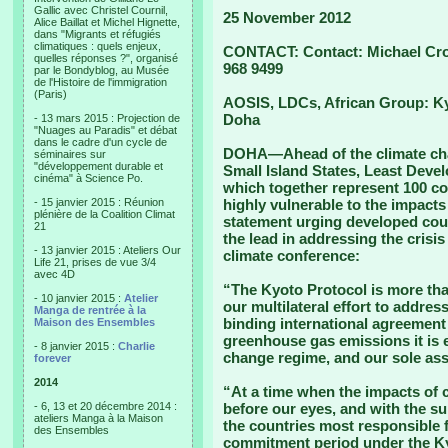
Gallic avec Christel Cournil,
25 November 2012
Alice Baillat et Michel Hignette,
dans "Migrants et réfugiés
climatiques : quels enjeux,
CONTACT: Contact: Michael Cr
quelles réponses ?", organisé
968 9499
par le Bondyblog, au Musée
de l'Histoire de l'immigration
(Paris)
AOSIS, LDCs, African Group: Ky
Doha
- 13 mars 2015 : Projection de
"Nuages au Paradis" et débat
dans le cadre d'un cycle de
DOHA—Ahead of the climate chan
séminaires sur
"développement durable et
Small Island States, Least Deve
cinéma" à Science Po.
which together represent 100 co
- 15 janvier 2015 : Réunion
highly vulnerable to the impacts
plénière de la Coalition Climat
statement urging developed countr
21
the lead in addressing the crisi
- 13 janvier 2015 : Ateliers Our
climate conference:
Life 21, prises de vue 3/4
avec 4D
“The Kyoto Protocol is more than
- 10 janvier 2015 :
Atelier
our multilateral effort to addres
Manga de rentrée à la
binding international agreement 
Maison des Ensembles
greenhouse gas emissions it is e
- 8 janvier 2015 :
Charlie
change regime, and our sole assu
forever
2014
“At a time when the impacts of
- 6, 13 et 20 décembre 2014 :
before our eyes, and with the su
ateliers Manga à la Maison
the countries most responsible f
des Ensembles
commitment period under the Kyo