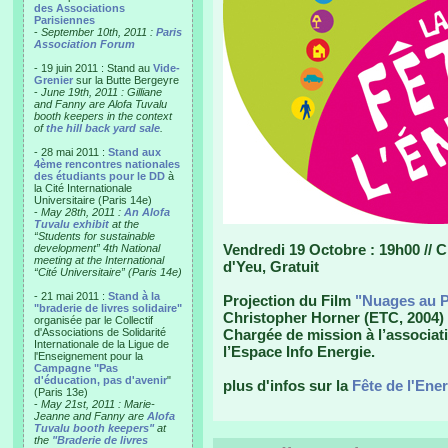
des Associations
Parisiennes
-
September 10th, 2011 :
Paris
Association Forum
- 19 juin 2011 : Stand au
Vide-
Grenier
sur la Butte Bergeyre
-
June 19th, 2011 : Gilliane
and Fanny are Alofa Tuvalu
booth keepers in the context
of
the hill back yard sale
.
- 28 mai 2011 :
Stand aux
4ème rencontres nationales
des étudiants pour le DD
à
la Cité Internationale
Universitaire (Paris 14e)
-
May 28th, 2011 :
An Alofa
Tuvalu exhibit
at the
“Students for sustainable
Vendredi 19 Octobre : 19h00 // Ci
development” 4th National
meeting at the International
d'Yeu, Gratuit
“Cité Universitaire” (Paris 14e)
- 21 mai 2011 :
Stand à la
Projection du Film
"Nuages au P
"braderie de livres solidaire"
Christopher Horner (ETC, 2004) 
organisée par le Collectif
d'Associations de Solidarité
Chargée de mission à l’associati
Internationale de la Ligue de
l’Espace Info Energie.
l'Enseignement pour la
Campagne "Pas
d'éducation, pas d'avenir
"
plus d'infos sur la
Fête de l'Ene
(Paris 13e)
-
May 21st, 2011 : Marie-
Jeanne and Fanny are
Alofa
Tuvalu booth keepers"
at
the
"Braderie de livres