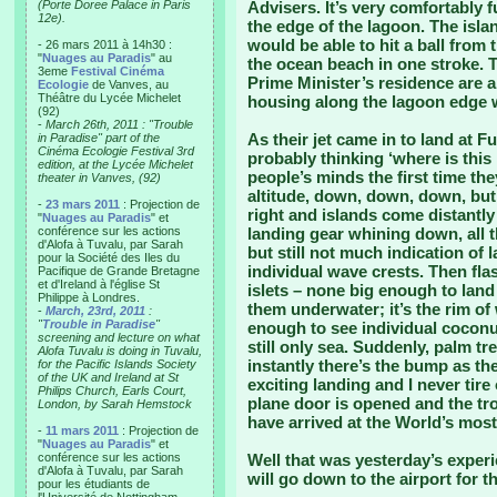
(Porte Doree Palace in Paris
Advisers. It’s very comfortably fu
12e).
the edge of the lagoon. The islan
would be able to hit a ball from 
- 26 mars 2011 à 14h30 :
"
Nuages au Paradis
" au
the ocean beach in one stroke. 
3eme
Festival Cinéma
Prime Minister’s residence are al
Ecologie
de Vanves, au
Théâtre du Lycée Michelet
housing along the lagoon edge w
(92)
-
March 26th, 2011 : "Trouble
As their jet came in to land at 
in Paradise" part of the
Cinéma Ecologie Festival 3rd
probably thinking ‘where is thi
edition, at the Lycée Michelet
people’s minds the first time th
theater in Vanves, (92)
altitude, down, down, down, but 
-
23 mars 2011
: Projection de
right and islands come distantly 
"
Nuages au Paradis
" et
conférence sur les actions
landing gear whining down, all 
d'Alofa à Tuvalu, par Sarah
but still not much indication of 
pour la Société des Iles du
individual wave crests. Then fla
Pacifique de Grande Bretagne
et d'Ireland à l'église St
islets – none big enough to lan
Philippe à Londres.
them underwater; it’s the rim o
-
March, 23rd, 2011
:
"
Trouble in Paradise
"
enough to see individual coconu
screening and lecture on what
still only sea. Suddenly, palm t
Alofa Tuvalu is doing in Tuvalu,
instantly there’s the bump as th
for the Pacific Islands Society
of the UK and Ireland at St
exciting landing and I never tire 
Philips Church, Earls Court,
plane door is opened and the tro
London, by Sarah Hemstock
have arrived at the World’s most 
-
11 mars 2011
: Projection de
"
Nuages au Paradis
" et
conférence sur les actions
Well that was yesterday’s experi
d'Alofa à Tuvalu, par Sarah
will go down to the airport for 
pour les étudiants de