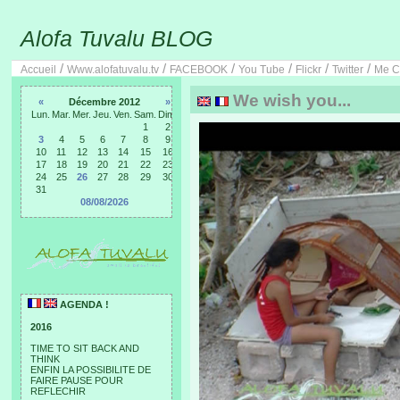
Alofa Tuvalu BLOG
/
/
/
/
/
/
Accueil
Www.alofatuvalu.tv
FACEBOOK
You Tube
Flickr
Twitter
Me C
We wish you...
«
Décembre 2012
»
Lun.
Mar.
Mer.
Jeu.
Ven.
Sam.
Dim.
1
2
3
4
5
6
7
8
9
10
11
12
13
14
15
16
17
18
19
20
21
22
23
24
25
26
27
28
29
30
31
08/08/2026
AGENDA !
2016
TIME TO SIT BACK AND
THINK
ENFIN LA POSSIBILITE DE
FAIRE PAUSE POUR
REFLECHIR