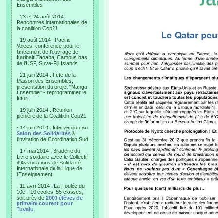
Ensembles
- 23 et 24 août 2014 :
Rencontres internationales de
la coalition Cop21
- 19 août 2014 : Pacific
Voices, conférence pour le
lancement de l'ouvrage de
Karibaiti Taoaba, Campus bas
de l'USP, Suva-Fiji Islands
- 21 juin 2014 : Fête de la
Maison des Ensembles,
présentation du projet "Manga
Ensemble" - reprogrammer le
futur.
- 19 juin 2014 : Réunion
plénière de la Coalition Cop21
- 14 juin 2014 : Intervention au
Salon des Solidarités
à
l'invitation de Coordination Sud
- 17 mai 2014 : Braderie du
Livre solidaire avec le Collectif
d'Associations de Solidarité
Internationale de la Ligue de
l'Enseignement.
- 11 avril 2014 : La Foulée du
10e - 10 écoles, 55 classes,
soit près de
2000 élèves de
primaire courent pour
Tuvalu
.