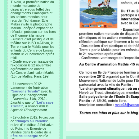
Tuvalu, la première nation du
monde menacée de
disparaître sous l’effet des
changements climatiques et
les actions menées pour
retarder l’échéance. Et le
Makila invite la photographe
Marion Labéjof à exposer sa
réflexion poétique sur les liens
de l’homme à la nature.
- Ateliers d’art plastique et de
théâtre sur la BD « A l’eau, la
Terre » par le Makila pour les
enfants du Centre de Loisirs
Mathis le 21 novembre après-
midi.
- Conférence-vernissage de
l’exposition le 22 novembre
agrémentée de contes.
Au Centre d’animation Mathis
(15 rue Mathis, Paris 19e)
- 14 novembre 2012:
Lancement de l'opération
"Sauvons Tuvalu"
avec la
Ligue de l'Enseignement
- November 14th, 2012 :
Lauching day of
"Let's save
Tuvalu"
, a project with la
Ligue de l'Enseignement
- 19 octobre 2012: Projection
de "
Nuages au Paradis
"
suivie d'un débat, à l'initiative
du Point Info Energie de
Vendée dans le cadre de la
Fête de l'Energie
de l'île