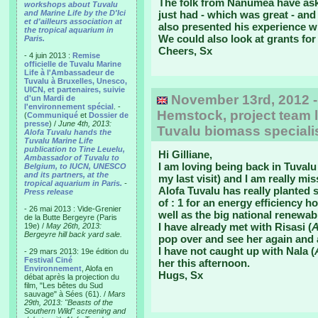
The folk from Nanumea have ask
workshops about Tuvalu
and Marine Life by the D'Ici
just had - which was great - a
et d'ailleurs association at
also presented his experience wi
the tropical aquarium in
We could also look at grants for
Paris.
Cheers, Sx
- 4 juin 2013 :
Remise
officielle de Tuvalu Marine
Life à l'Ambassadeur de
Tuvalu à Bruxelles, Unesco,
UICN, et partenaires, suivie
November 13rd, 2012 -
d'un Mardi de
l'environnement spécial
. -
Hemstock, project team l
(
Communiqué
et
Dossier de
presse
) /
June 4th, 2013:
Tuvalu biomass speciali
Alofa Tuvalu hands the
Tuvalu Marine Life
publication to Tine Leuelu,
Hi Gilliane,
Ambassador of Tuvalu to
I am loving being back in Tuvalu 
Belgium, to IUCN, UNESCO
and its partners, at the
my last visit) and I am really mi
tropical aquarium in Paris.
-
Alofa Tuvalu has really planted 
Press release
of : 1 for an energy efficiency
- 26 mai 2013 : Vide-Grenier
well as the big national renewa
de la Butte Bergeyre (Paris
I have already met with Risasi (
A
19e) /
May 26th, 2013:
Bergeyre hill back yard sale.
pop over and see her again and
I have not caught up with Nala (
- 29 mars 2013: 19e édition du
Festival Ciné
her this afternoon.
Environnement
, Alofa en
Hugs, Sx
débat après la projection du
film, "Les bêtes du Sud
sauvage" à Sées (61). /
Mars
29th, 2013: "Beasts of the
Southern Wild" screening and