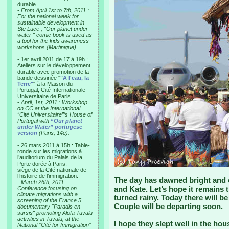
durable.
-
From April 1st to 7th, 2011 :
For the national week for
sustainable development in
Ste Luce , "Our planet under
water " comic book is used as
a tool for the kids awareness
workshops (Martinique)
- 1er avril 2011 de 17 à 19h :
Ateliers sur le développement
durable avec promotion de la
bande dessinée "
"A l'eau, la
Terre"
" à la Maison du
Portugal, Cité Internationale
Universitaire de Paris.
-
April, 1st, 2011 : Workshop
on CC at the International
“Cité Universitaire”’s House of
Portugal with
“Our planet
under Water” portugese
version
(Paris, 14e).
- 26 mars 2011 à 15h : Table-
ronde sur les migrations à
l’auditorium du Palais de la
Porte dorée à Paris,
siège de la Cité nationale de
l’histoire de l’immigration.
The day has dawned bright and c
-
March 26th, 2011 :
and Kate. Let’s hope it remains t
Conference focusing on
climate migrations with a
turned rainy. Today there will b
screening of the France 5
Couple will be departing soon.
documentary "Paradis en
sursis" promoting Alofa Tuvalu
activities in Tuvalu, at the
I hope they slept well in the ho
National “Cité for Immigration”