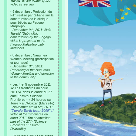
Tuvalu "IRWM Water Quizz"
video screening
- 9 décembre : Projection du
Film réalisé par Gilliane sur la
construction de la clinique
pour bébés au Fagogo
Malipolipo
-
December 9th, 2011: Alofa
Tuvalu' "Baby clinic
construction by the Fagogo"
video is projected to the
Fagogo Malipolipo club
Members
- 8 décembre : Nanumea
Women Meeting (participation
et tournage)
-
December 8th, 2011:
Recording of the Nanumea
Women Meeting and donation
to the community.
- Les 4 et 5 novembre 2011 :
≪ Les frontières du court
2011 ≫ dans le cadre du 27
eme Festival Science
Frontières - « 24 heures sur
Terre » à L’Alcazar (Marseille).
-
November 4th to 5th, 2011 :
"Tuvalu Earth hour 2009" !!
video at the "frontières du
court 2011" film competition
part of the 27th "Science
Frontières" Festival
(Marseille).