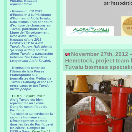
Funafuti Kaupule
representative.
- Remise du CD 2013
d'Ecolozik* à la Présidente
d'Honneur d'Alofa Tuvalu,
Nala Ielemia. (*un concours
d'écriture de chansons sur
Tuvalu, partenariat de la
Ligue de l'Enseignement
avec Alofa Tuvalu) /
Handing of the 2013
Ecolozik CD* to Alofa
Tuvalu Patron, Nala Ielemia
*(a song writing contest
November 27th, 2012 – 
about Tuvalu, a partnership
between The Education
Hemstock, project team l
League and Alofa Tuvalu).
Tuvalu biomass speciali
- Remise des cartes de
l'Union de la la Presse
Francophone aux
journalistes des Médias de
Tuvalu /
Handing of the UPF
press cards to the Tuvalu
media people.
- Du 8 au 12 juillet, 2013:
Alofa Tuvalu est bien
représentée au 12ème
Congrès scientifique du
Pacifique
"La science au service de la
sécurité humaine et du
Développement durable
dans les îles du Pacifique et
les côtes", Campus de
l'USP à Suva
/
From 8 to 12