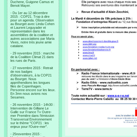
Duchene, Guigone Camus et
Benoit Mayer.
- Du 1er au 12 décembre
2015 : COP21. Trop à dire
pour un agenda. Observation
au Bourget avec Linda Cohen
et Laurent Leguyader et
representation dans les
assemblées de la coalition et
autres associations par Maria
Vives, notre très jeune amie
catalane.
- 29 novembre 2015 : marche
de la Coalition Climat 21 dans
les rues de Paris.
- 27 novembre 2015 : Retrait
de nos badges
d’observateurs, à la COP21
au Bourget. Nous
appréhendions les longues
files de Copenhagen.
Personne encore sur les lieux.
En 3mn nous avions nos
Sesames.
- 26 novembre 2015 - 14h30 :
Intervention de Gilliane Le
Gallic sur France Tv Outre-
mer Première dans l'émission
Transversal Environnement
sur le thème "COP21 : les
enjeux pour l'Outre-mer".
- 25novembre 2015 :