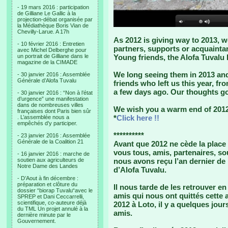
- 19 mars 2016 : participation
de Gilliane Le Gallic à la
projection-débat organisée par
la Médiathèque Boris Vian de
Chevilly-Larue. A 17h
As 2012 is giving way to 2013, we
- 10 février 2016 : Entretien
partners, supports or acquaintan
avec Michel Delberghe pour
un portrait de Gilliane dans le
Young friends, the Alofa Tuvalu
magazine de la CIMADE
We long seeing them in 2013 an
- 30 janvier 2016 : Assemblée
Générale d’Alofa Tuvalu
friends who left us this year, fr
a few days ago. Our thoughts go 
- 30 janvier 2016 : “Non à l’état
d’urgence” une manifestation
dans de nombreuses villes
We wish you a warm end of 2012
françaises dont Paris bien sûr
*
Click here !!
. L’assemblée nous a
empêchés d’y participer.
**********
- 23 janvier 2016 : Assemblée
Générale de la Coalition 21
Avant que 2012 ne cède la place
vous tous, amis, partenaires, s
- 16 janvier 2016 : marche de
soutien aux agriculteurs de
nous avons reçu l’an dernier de 
Notre Dame des Landes
d’Alofa Tuvalu.
- D’Aout à fin décembre :
préparation et clôture du
Il nous tarde de les retrouver e
dossier “biorap Tuvalu“avec le
amis qui nous ont quittés cette 
SPREP et Dani Ceccarrelli,
scientifique, co-auteure déjà
2012 à Loto, il y a quelques jour
du TML Un projet annulé à la
amis.
dernière minute par le
Gouvernement.