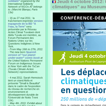
Jeudi 4 octobre 2012: t
solidaire"
organized by the
International Solidarity
climatiques" au Museum
Network of NGOs AT belongs
to. (Marché Blanqui, Paris
13e)
- 16 au 27 mai 2011 : la
fraîchement imprimée
version
espagnole de la BD "A
l'eau, la Terre"
sera
présentée par le Réseau
Action Climat Tuvaluen dont
Alofa Tuvalu est membre, au
Forum Permanent des
Nations Unies sur les
Questions Indigènes à New
York.
-
From May 16th to 27th, 2011
: The new born
Spanish
version of “our planet
under water” comic book
at
the United Nations Permanent
Forum on Indigenous Issues
in New York with the TuCan
(Tuvalu Climate Action
Network) representatives.
- 4 mai 2011: Sarah Hemstock
tient un stand Alofa et
présente "Small is Beautiful"
dans le cadre de l'exposition
du réseau de recherche en
environnement et
développement durable de
l'Université de Notts Trent
(Uk).
-
May 4th, 2011: Exhibit about