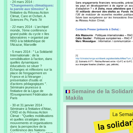
- 24 mars 2014 :
"Changements climatiques:
la parole aux témoins"
à
l'initiative du Réseau Action
Climat, Care et Oxfam. A
Sciences Po, Paris 7è
- 22 mars 2014 : L'archipel
monde, 7ème conférence
grand public du cycle « Iles
laboratoires » organisé par
l'IRD à la bibliothèque de
l’Alcazar, Marseille
- 5 mars 2014 : " La Solidarité
Internationale : de la
sensibilisation à l'action, dans
quelles dynamiques
éducatives se situer ?
Echanges et réflexions sur la
place de l'engagement en
France et à l'étranger ;
présentation d'outils et
d'actions pédagogiques ".
Séminaire jeunesse à
Semaine de la Solidarit
l'initiative de la Ligue de
l'Enseignement Fédération de
Makila
Paris
- 30 et 31 janvier 2014 :
Séminaire à l'initiative d'Attac,
CRID et du Réseau Action
Climat - "Quelles mobilisations
et quelles stratégies des
mouvements et organisations
dans la perspective de la
Conférence des Nations-