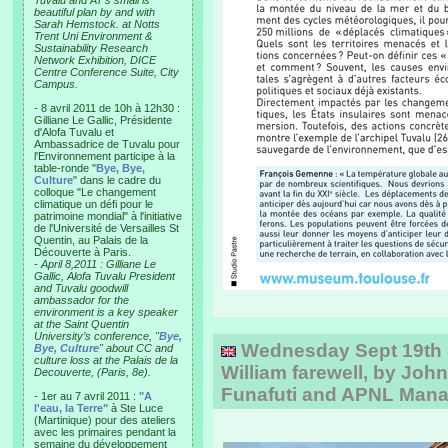
Tuvalu and AT’s small is
beautiful plan by and with
Sarah Hemstock. at Notts
Trent Uni Environment &
Sustainability Research
Network Exhibition, DICE
Centre Conference Suite, City
Campus.
- 8 avril 2011 de 10h à 12h30 :
Gilliane Le Gallic, Présidente
d'Alofa Tuvalu et
Ambassadrice de Tuvalu pour
l'Environnement participe à la
table-ronde "
Bye, Bye,
Culture
" dans le cadre du
colloque "Le changement
climatique un défi pour le
patrimoine mondial" à l'initiative
de l'Université de Versailles St
Quentin, au Palais de la
Découverte à Paris.
-
April 8,2011 : Gilliane Le
Gallic, Alofa Tuvalu President
and Tuvalu goodwill
ambassador for the
environment is a key speaker
at the Saint Quentin
University’s conference, "
Bye,
Wednesday Sept 19th 
Bye, Culture
" about CC and
culture loss at the Palais de la
William farewell, by John
Decouverte, (Paris, 8e).
Funafuti and APNL Man
- 1er au 7 avril 2011 :
"A
l'eau, la Terre"
à Ste Luce
(Martinique) pour des ateliers
avec les primaires pendant la
semaine du développement