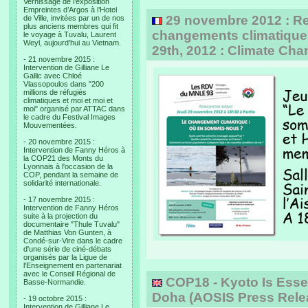
Vernissage de l’exposition
Empreintes d’Argos à l’Hotel
29 novembre 2012 : Re
de Ville, invitées par un de nos
plus anciens membres qui fit
changements climatiques
le voyage à Tuvalu, Laurent
Weyl, aujourd’hui au Vietnam.
29th, 2012 : Climate Cha
- 21 novembre 2015 :
Intervention de Gilliane Le
Gallic avec Chloé
Vlassopoulos dans "200
millions de réfugiés
climatiques et moi et moi et
moi" organisé par ATTAC dans
le cadre du Festival Images
Mouvementées.
- 20 novembre 2015 :
Intervention de Fanny Héros à
la COP21 des Monts du
Lyonnais à l'occasion de la
COP, pendant la semaine de
solidarité internationale.
- 17 novembre 2015 :
Intervention de Fanny Héros
suite à la projection du
documentaire "Thule Tuvalu"
de Matthias Von Gunten, à
Condé-sur-Vire dans le cadre
d'une série de ciné-débats
organisés par la Ligue de
l'Enseignement en partenariat
avec le Conseil Régional de
COP18 - Kyoto Is Esse
Basse-Normandie.
Doha (AOSIS Press Rele
- 19 octobre 2015 :
Intervention de Gilliane Le