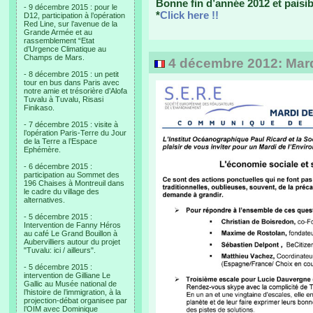
Bonne fin d’année 2012 et paisib
- 9 décembre 2015 : pour le
*
Click here !!
D12, participation à l’opération
Red Line, sur l’avenue de la
Grande Armée et au
rassemblement “Etat
d’Urgence Climatique au
Champs de Mars.
4 décembre 2012: Mard
- 8 décembre 2015 : un petit
tour en bus dans Paris avec
notre amie et trésorière d’Alofa
Tuvalu à Tuvalu, Risasi
Finikaso.
- 7 décembre 2015 : visite à
l’opération Paris-Terre du Jour
de la Terre a l’Espace
Ephémère.
- 6 décembre 2015 :
participation au Sommet des
196 Chaises à Montreuil dans
le cadre du village des
alternatives.
- 5 décembre 2015 :
Intervention de Fanny Héros
au café Le Grand Bouillon à
Aubervilliers autour du projet
"Tuvalu: ici / ailleurs".
- 5 décembre 2015 :
intervention de Gilliane Le
Gallic au Musée national de
l’histoire de l’immigration, à la
projection-débat organisee par
l’OIM avec Dominique