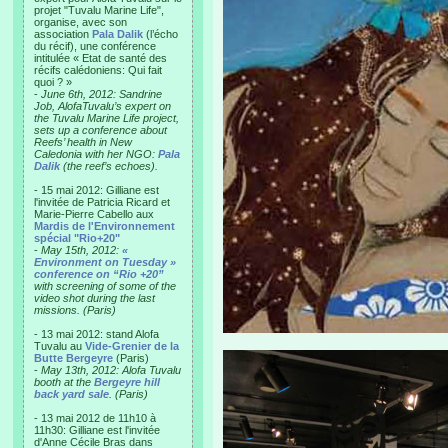
projet "Tuvalu Marine Life",
organise, avec son
association
Pala Dalik
(l’écho
du récif), une conférence
intitulée « Etat de santé des
récifs calédoniens: Qui fait
quoi ? »
-
June 6th, 2012: Sandrine
Job, AlofaTuvalu’s expert on
the Tuvalu Marine Life project,
sets up a conference about
Reefs’ health in New
Caledonia with her NGO:
Pala
Dalik
(the reef’s echoes).
- 15 mai 2012: Gilliane est
l'invitée de Patricia Ricard et
Marie-Pierre Cabello aux
Mardis de l'Environnement
spécial "Rio+20"
-
May 15th, 2012:
«
Environment on Tuesday »
conference on “Rio +20”
with screening of some of the
video shot during the last
missions. (Paris)
- 13 mai 2012: stand Alofa
Tuvalu au
Vide-Grenier de la
Butte Bergeyre
(Paris)
-
May 13th, 2012: Alofa Tuvalu
booth at the
Bergeyre hill
back yard sale
. (Paris)
- 13 mai 2012 de 11h10 à
11h30: Gilliane est l'invitée
d'Anne Cécile Bras dans