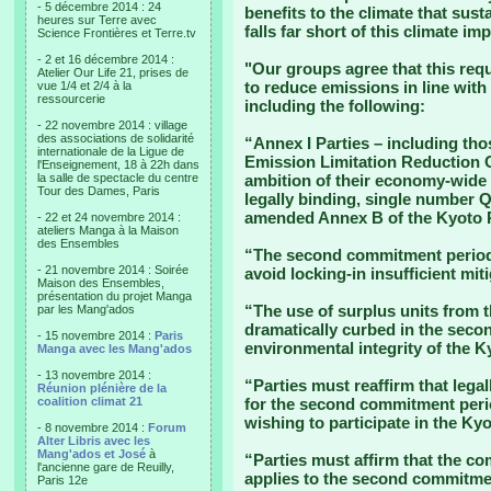
- 5 décembre 2014 : 24
benefits to the climate that susta
heures sur Terre avec
falls far short of this climate imp
Science Frontières et Terre.tv
- 2 et 16 décembre 2014 :
"Our groups agree that this req
Atelier Our Life 21, prises de
to reduce emissions in line with
vue 1/4 et 2/4 à la
ressourcerie
including the following:
- 22 novembre 2014 : village
des associations de solidarité
“Annex I Parties – including tho
internationale de la Ligue de
Emission Limitation Reduction 
l'Enseignement, 18 à 22h dans
la salle de spectacle du centre
ambition of their economy-wide
Tour des Dames, Paris
legally binding, single number 
amended Annex B of the Kyoto P
- 22 et 24 novembre 2014 :
ateliers Manga à la Maison
des Ensembles
“The second commitment period s
- 21 novembre 2014 : Soirée
avoid locking-in insufficient mit
Maison des Ensembles,
présentation du projet Manga
“The use of surplus units from 
par les Mang'ados
dramatically curbed in the seco
- 15 novembre 2014 :
Paris
environmental integrity of the K
Manga avec les Mang'ados
- 13 novembre 2014 :
“Parties must reaffirm that leg
Réunion plénière de la
coalition climat 21
for the second commitment period
wishing to participate in the Ky
- 8 novembre 2014 :
Forum
Alter Libris avec les
Mang'ados et José
à
“Parties must affirm that the c
l'ancienne gare de Reuilly,
applies to the second commitme
Paris 12e