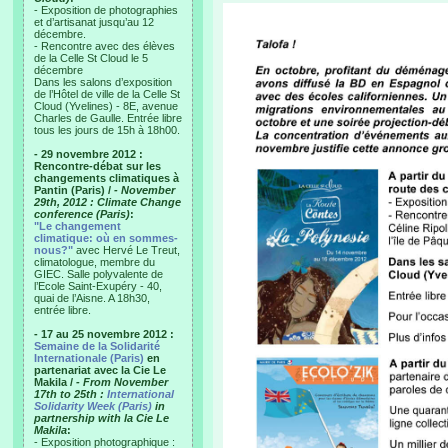
- Exposition de photographies
et d’artisanat jusqu’au 12
décembre.
- Rencontre avec des élèves
de la Celle St Cloud le 5
décembre
Dans les salons d’exposition
de l’Hôtel de ville de la Celle St
Cloud (Yvelines) - 8E, avenue
Charles de Gaulle. Entrée libre
tous les jours de 15h à 18h00.
- 29 novembre 2012 :
Rencontre-débat sur les
changements climatiques à
Pantin (Paris) /
- November
29th, 2012 : Climate Change
conference (Paris)
:
"Le changement
climatique: où en sommes-
nous?"
avec Hervé Le Treut,
climatologue, membre du
GIEC. Salle polyvalente de
l’Ecole Saint-Exupéry - 40,
quai de l’Aisne. A 18h30,
entrée libre.
- 17 au 25 novembre 2012 :
Semaine de la Solidarité
Internationale (Paris)
en
partenariat avec la Cie Le
Makila /
- From November
17th to 25th :
International
Solidarity Week (Paris)
in
partnership with la Cie Le
Makila
:
- Exposition photographique :