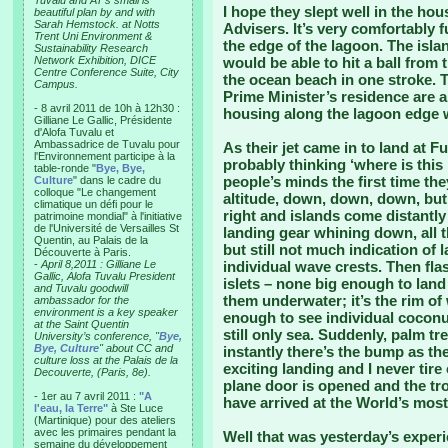
Tuvalu and AT’s small is
I hope they slept well in the ho
beautiful plan by and with
Sarah Hemstock. at Notts
Advisers. It’s very comfortably fu
Trent Uni Environment &
the edge of the lagoon. The islan
Sustainability Research
Network Exhibition, DICE
would be able to hit a ball from 
Centre Conference Suite, City
the ocean beach in one stroke. 
Campus.
Prime Minister’s residence are al
- 8 avril 2011 de 10h à 12h30 :
housing along the lagoon edge w
Gilliane Le Gallic, Présidente
d'Alofa Tuvalu et
Ambassadrice de Tuvalu pour
As their jet came in to land at 
l'Environnement participe à la
probably thinking ‘where is thi
table-ronde "
Bye, Bye,
people’s minds the first time th
Culture
" dans le cadre du
colloque "Le changement
altitude, down, down, down, but 
climatique un défi pour le
right and islands come distantly 
patrimoine mondial" à l'initiative
de l'Université de Versailles St
landing gear whining down, all 
Quentin, au Palais de la
but still not much indication of 
Découverte à Paris.
-
April 8,2011 : Gilliane Le
individual wave crests. Then fla
Gallic, Alofa Tuvalu President
islets – none big enough to lan
and Tuvalu goodwill
them underwater; it’s the rim o
ambassador for the
environment is a key speaker
enough to see individual coconu
at the Saint Quentin
still only sea. Suddenly, palm t
University’s conference, "
Bye,
Bye, Culture
" about CC and
instantly there’s the bump as th
culture loss at the Palais de la
exciting landing and I never tire 
Decouverte, (Paris, 8e).
plane door is opened and the tro
- 1er au 7 avril 2011 :
"A
have arrived at the World’s most 
l'eau, la Terre"
à Ste Luce
(Martinique) pour des ateliers
avec les primaires pendant la
Well that was yesterday’s experi
semaine du développement