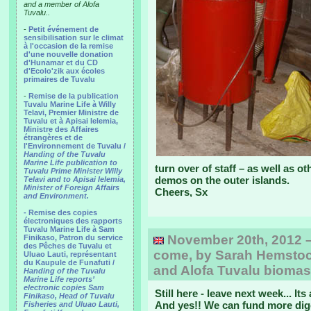
and a member of Alofa
Tuvalu..
-
Petit événement de
sensibilisation sur le climat
à l'occasion de la remise
d'une nouvelle donation
d'Hunamar et du CD
d'Ecolo'zik aux écoles
primaires de Tuvalu
-
Remise de la publication
Tuvalu Marine Life à Willy
Telavi, Premier Ministre de
Tuvalu et à Apisai Ielemia,
Ministre des Affaires
étrangères et de
l'Environnement de Tuvalu /
Handing of the Tuvalu
Marine Life publication to
turn over of staff – as well as o
Tuvalu Prime Minister Willy
demos on the outer islands.
Telavi and to Apisai Ielemia,
Minister of Foreign Affairs
Cheers, Sx
and Environment.
- Remise des copies
électroniques des rapports
Tuvalu Marine Life à Sam
November 20th, 2012 –
Finikaso, Patron du service
des Pêches de Tuvalu et
come, by Sarah Hemstock,
Uluao Lauti, représentant
du Kaupule de Funafuti /
and Alofa Tuvalu biomass
Handing of the Tuvalu
Marine Life reports’
electronic copies Sam
Still here - leave next week... It
Finikaso, Head of Tuvalu
And yes!! We can fund more dige
Fisheries and Uluao Lauti,