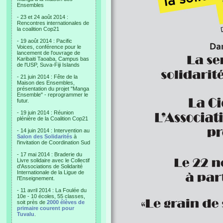
Ensembles
- 23 et 24 août 2014 :
Rencontres internationales de
la coalition Cop21
- 19 août 2014 : Pacific
Voices, conférence pour le
lancement de l'ouvrage de
Karibaiti Taoaba, Campus bas
de l'USP, Suva-Fiji Islands
- 21 juin 2014 : Fête de la
Maison des Ensembles,
présentation du projet "Manga
Ensemble" - reprogrammer le
futur.
- 19 juin 2014 : Réunion
plénière de la Coalition Cop21
- 14 juin 2014 : Intervention au
Salon des Solidarités
à
l'invitation de Coordination Sud
- 17 mai 2014 : Braderie du
Livre solidaire avec le Collectif
d'Associations de Solidarité
Internationale de la Ligue de
l'Enseignement.
- 11 avril 2014 : La Foulée du
10e - 10 écoles, 55 classes,
soit près de
2000 élèves de
primaire courent pour
Tuvalu
.