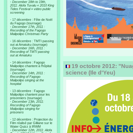
-
December 18th to 19th,
2011: Alofa Tuvalu « 2010 King
Tides Festival » video public
screening
- 17 décembre : Fête de Noël
du Fagogo (tournage)
-
December 17th, 2011 :
Recording of the Fagogo
Malipolipo Christmas Party
- 16 décembre : TMTI passing
out at Amatuku (tournage)
-
December 16th, 2011 :
Recording of TMTI passing
out at Amatuku
- 14 décembre : Fagogo
19 octobre 2012: "Nuag
Malipolipo chantent à l'hôpital
(tournage)
science (Ile d'Yeu)
-
December 14th, 2011 :
Recording of Fagogo
Malipolipo singing at the
hospital
- 13 décembre : Fagogo
Malipolipo chantent pour les
prisonniers (tournage)
-
December 13th, 2011:
Recording of Fagogo
Malipolipo singing for
prisoners
- 12 décembre : Projection du
Film réalisé par Gilliane sur le
Water Quizz à IRWM
-
December 12th, 2011: Alofa