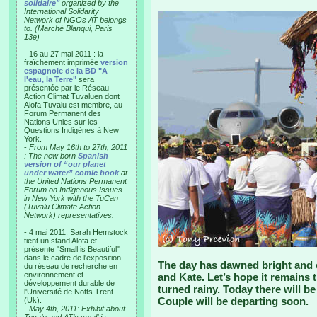
solidaire"
organized by the
International Solidarity
Network of NGOs AT belongs
to. (Marché Blanqui, Paris
13e)
- 16 au 27 mai 2011 : la
fraîchement imprimée
version
espagnole de la BD "A
l'eau, la Terre"
sera
présentée par le Réseau
Action Climat Tuvaluen dont
Alofa Tuvalu est membre, au
Forum Permanent des
Nations Unies sur les
Questions Indigènes à New
York.
-
From May 16th to 27th, 2011
: The new born
Spanish
version of “our planet
under water” comic book
at
the United Nations Permanent
Forum on Indigenous Issues
in New York with the TuCan
(Tuvalu Climate Action
Network) representatives.
- 4 mai 2011: Sarah Hemstock
tient un stand Alofa et
présente "Small is Beautiful"
dans le cadre de l'exposition
The day has dawned bright and c
du réseau de recherche en
environnement et
and Kate. Let’s hope it remains t
développement durable de
turned rainy. Today there will b
l'Université de Notts Trent
Couple will be departing soon.
(Uk).
-
May 4th, 2011: Exhibit about