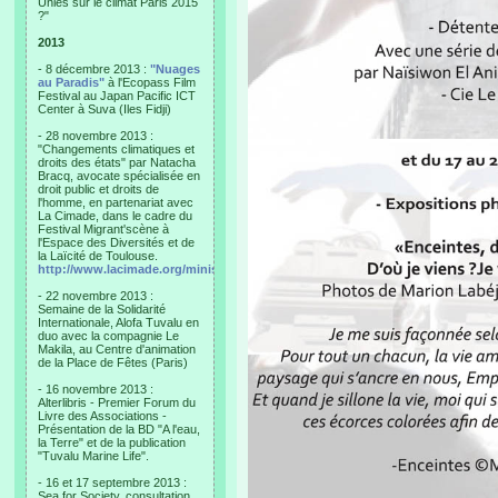
Unies sur le climat Paris 2015
?"
2013
- 8 décembre 2013 :
"Nuages
au Paradis"
à l'Ecopass Film
Festival au Japan Pacific ICT
Center à Suva (Iles Fidji)
- 28 novembre 2013 :
"Changements climatiques et
droits des états" par Natacha
Bracq, avocate spécialisée en
droit public et droits de
l'homme, en partenariat avec
La Cimade, dans le cadre du
Festival Migrant'scène à
l'Espace des Diversités et de
la Laïcité de Toulouse.
http://www.lacimade.org/minisites/migrantscene
- 22 novembre 2013 :
Semaine de la Solidarité
Internationale, Alofa Tuvalu en
duo avec la compagnie Le
Makila, au Centre d'animation
de la Place de Fêtes (Paris)
- 16 novembre 2013 :
Alterlibris - Premier Forum du
Livre des Associations -
Présentation de la BD "A l'eau,
la Terre" et de la publication
"Tuvalu Marine Life".
- 16 et 17 septembre 2013 :
Sea for Society, consultation