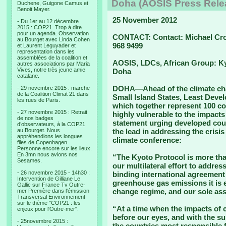
Doha (AOSIS Press Rele
Duchene, Guigone Camus et
Benoit Mayer.
25 November 2012
- Du 1er au 12 décembre
2015 : COP21. Trop à dire
pour un agenda. Observation
CONTACT: Contact: Michael Cr
au Bourget avec Linda Cohen
968 9499
et Laurent Leguyader et
representation dans les
assemblées de la coalition et
AOSIS, LDCs, African Group: Ky
autres associations par Maria
Vives, notre très jeune amie
Doha
catalane.
DOHA—Ahead of the climate chan
- 29 novembre 2015 : marche
de la Coalition Climat 21 dans
Small Island States, Least Deve
les rues de Paris.
which together represent 100 co
- 27 novembre 2015 : Retrait
highly vulnerable to the impacts
de nos badges
statement urging developed countr
d’observateurs, à la COP21
au Bourget. Nous
the lead in addressing the crisi
appréhendions les longues
climate conference:
files de Copenhagen.
Personne encore sur les lieux.
En 3mn nous avions nos
“The Kyoto Protocol is more than
Sesames.
our multilateral effort to addres
- 26 novembre 2015 - 14h30 :
binding international agreement 
Intervention de Gilliane Le
greenhouse gas emissions it is e
Gallic sur France Tv Outre-
change regime, and our sole assu
mer Première dans l'émission
Transversal Environnement
sur le thème "COP21 : les
“At a time when the impacts of
enjeux pour l'Outre-mer".
before our eyes, and with the su
- 25novembre 2015 :
the countries most responsible f