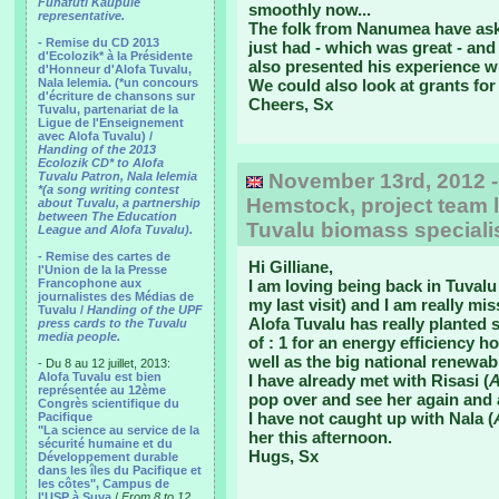
Funafuti Kaupule
smoothly now...
representative.
The folk from Nanumea have ask
- Remise du CD 2013
just had - which was great - a
d'Ecolozik* à la Présidente
also presented his experience wi
d'Honneur d'Alofa Tuvalu,
Nala Ielemia. (*un concours
We could also look at grants for
d'écriture de chansons sur
Cheers, Sx
Tuvalu, partenariat de la
Ligue de l'Enseignement
avec Alofa Tuvalu) /
Handing of the 2013
Ecolozik CD* to Alofa
Tuvalu Patron, Nala Ielemia
November 13rd, 2012 -
*(a song writing contest
Hemstock, project team l
about Tuvalu, a partnership
between The Education
Tuvalu biomass speciali
League and Alofa Tuvalu).
- Remise des cartes de
Hi Gilliane,
l'Union de la la Presse
Francophone aux
I am loving being back in Tuvalu 
journalistes des Médias de
my last visit) and I am really mi
Tuvalu /
Handing of the UPF
Alofa Tuvalu has really planted 
press cards to the Tuvalu
media people.
of : 1 for an energy efficiency
well as the big national renewa
- Du 8 au 12 juillet, 2013:
Alofa Tuvalu est bien
I have already met with Risasi (
A
représentée au 12ème
pop over and see her again and
Congrès scientifique du
I have not caught up with Nala (
Pacifique
"La science au service de la
her this afternoon.
sécurité humaine et du
Hugs, Sx
Développement durable
dans les îles du Pacifique et
les côtes", Campus de
l'USP à Suva
/
From 8 to 12