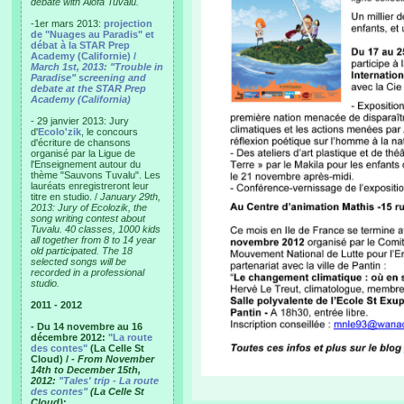
debate with Alofa Tuvalu.
-1er mars 2013:
projection
de "Nuages au Paradis" et
débat à la STAR Prep
Academy (Californie) /
March 1st, 2013: "Trouble in
Paradise" screening and
debate at the STAR Prep
Academy (California)
- 29 janvier 2013: Jury
d'
Ecolo'zik
, le concours
d'écriture de chansons
organisé par la Ligue de
l'Enseignement autour du
thème "Sauvons Tuvalu". Les
lauréats enregistreront leur
titre en studio. /
January 29th,
2013: Jury of Ecolozik, the
song writing contest about
Tuvalu. 40 classes, 1000 kids
all together from 8 to 14 year
old participated. The 18
selected songs will be
recorded in a professional
studio.
2011 - 2012
- Du 14 novembre au 16
décembre 2012:
"La route
des contes"
(La Celle St
Cloud) /
- From November
14th to December 15th,
2012:
"Tales' trip - La route
des contes"
(La Celle St
Cloud)
: