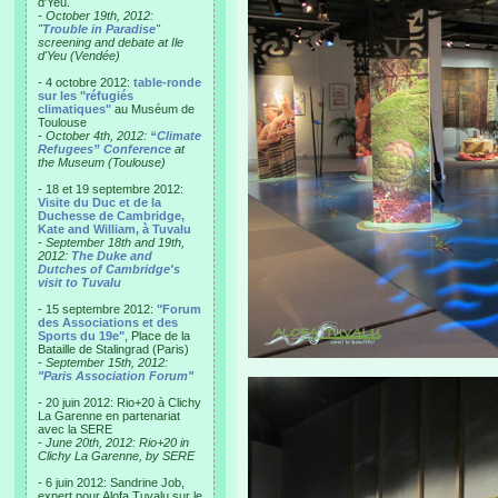
d'Yeu.
- October 19th, 2012:
"
Trouble in Paradise
"
screening and debate at Ile
d'Yeu (Vendée)
- 4 octobre 2012:
table-ronde
sur les "réfugiés
climatiques"
au Muséum de
Toulouse
-
October 4th, 2012:
“Climate
Refugees” Conference
at
the Museum (Toulouse)
- 18 et 19 septembre 2012:
Visite du Duc et de la
Duchesse de Cambridge,
Kate and William, à Tuvalu
-
September 18th and 19th,
2012:
The Duke and
Dutches of Cambridge's
visit to Tuvalu
- 15 septembre 2012:
"Forum
des Associations et des
Sports du 19e"
, Place de la
Bataille de Stalingrad (Paris)
-
September 15th, 2012:
"Paris Association Forum"
- 20 juin 2012: Rio+20 à Clichy
La Garenne en partenariat
avec la SERE
-
June 20th, 2012: Rio+20 in
Clichy La Garenne, by SERE
- 6 juin 2012: Sandrine Job,
expert pour Alofa Tuvalu sur le