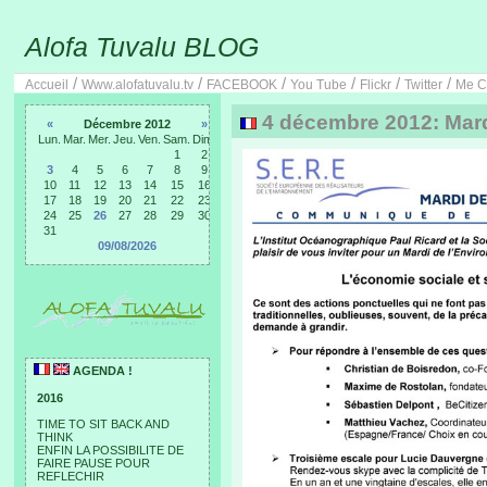
Alofa Tuvalu BLOG
/
/
/
/
/
/
Accueil
Www.alofatuvalu.tv
FACEBOOK
You Tube
Flickr
Twitter
Me C
4 décembre 2012: Mard
«
Décembre 2012
»
Lun.
Mar.
Mer.
Jeu.
Ven.
Sam.
Dim.
1
2
3
4
5
6
7
8
9
10
11
12
13
14
15
16
17
18
19
20
21
22
23
24
25
26
27
28
29
30
31
09/08/2026
AGENDA !
2016
TIME TO SIT BACK AND
THINK
ENFIN LA POSSIBILITE DE
FAIRE PAUSE POUR
REFLECHIR