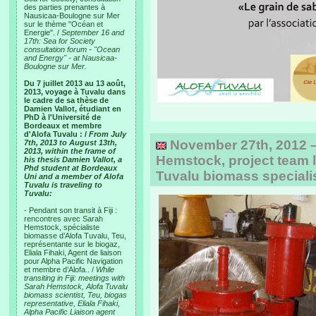
des parties prenantes à
Nausicaa-Boulogne sur Mer
sur le thème "Océan et
Energie". /
September 16 and
17th: Sea for Society
consultation forum - "Ocean
and Energy" - at Nausicaa-
Boulogne sur Mer.
Du 7 juillet 2013 au 13 août,
2013, voyage à Tuvalu dans
le cadre de sa thèse de
Damien Vallot, étudiant en
PhD à l'Université de
Bordeaux et membre
d'Alofa Tuvalu : /
From July
November 27th, 2012 – 
7th, 2013 to August 13th,
2013, within the frame of
Hemstock, project team l
his thesis Damien Vallot, a
Phd student at Bordeaux
Tuvalu biomass speciali
Uni and a member of Alofa
Tuvalu is traveling to
Tuvalu:
- Pendant son transit à Fiji :
rencontres avec Sarah
Hemstock, spécialiste
biomasse d’Alofa Tuvalu, Teu,
représentante sur le biogaz,
Eliala Fihaki, Agent de liaison
pour Alpha Pacific Navigation
et membre d’Alofa.. /
While
transiting in Fiji: meetings with
Sarah Hemstock, Alofa Tuvalu
biomass scientist, Teu, biogas
representative, Eliala Fihaki,
Alpha Pacific Liaison agent