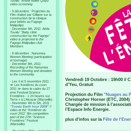
Tuvalu "IRWM Water Quizz"
video screening
- 9 décembre : Projection du
Film réalisé par Gilliane sur la
construction de la clinique
pour bébés au Fagogo
Malipolipo
-
December 9th, 2011: Alofa
Tuvalu' "Baby clinic
construction by the Fagogo"
video is projected to the
Fagogo Malipolipo club
Members
- 8 décembre : Nanumea
Women Meeting (participation
et tournage)
-
December 8th, 2011:
Recording of the Nanumea
Women Meeting and donation
to the community.
Vendredi 19 Octobre : 19h00 // Ci
- Les 4 et 5 novembre 2011 :
d'Yeu, Gratuit
≪ Les frontières du court
2011 ≫ dans le cadre du 27
eme Festival Science
Projection du Film
"Nuages au P
Frontières - « 24 heures sur
Christopher Horner (ETC, 2004) 
Terre » à L’Alcazar (Marseille).
-
November 4th to 5th, 2011 :
Chargée de mission à l’associati
"Tuvalu Earth hour 2009" !!
l’Espace Info Energie.
video at the "frontières du
court 2011" film competition
part of the 27th "Science
plus d'infos sur la
Fête de l'Ene
Frontières" Festival
(Marseille).