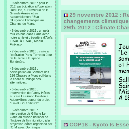
- 9 décembre 2015 : pour le
D12, participation à l’opération
Red Line, sur l’avenue de la
Grande Armée et au
29 novembre 2012 : Re
rassemblement “Etat
changements climatiques
d’Urgence Climatique au
Champs de Mars.
29th, 2012 : Climate Cha
- 8 décembre 2015 : un petit
tour en bus dans Paris avec
notre amie et trésorière d’Alofa
Tuvalu à Tuvalu, Risasi
Finikaso.
- 7 décembre 2015 : visite à
l’opération Paris-Terre du Jour
de la Terre a l’Espace
Ephémère.
- 6 décembre 2015 :
participation au Sommet des
196 Chaises à Montreuil dans
le cadre du village des
alternatives.
- 5 décembre 2015 :
Intervention de Fanny Héros
au café Le Grand Bouillon à
Aubervilliers autour du projet
"Tuvalu: ici / ailleurs".
- 5 décembre 2015 :
intervention de Gilliane Le
Gallic au Musée national de
l’histoire de l’immigration, à la
COP18 - Kyoto Is Esse
projection-débat organisee par
l’OIM avec Dominique