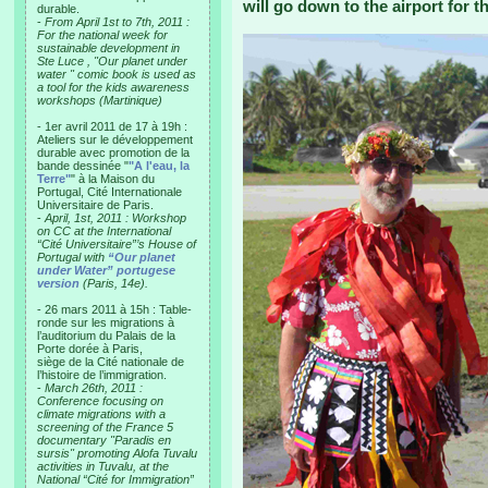
will go down to the airport for 
durable.
-
From April 1st to 7th, 2011 :
For the national week for
sustainable development in
Ste Luce , "Our planet under
water " comic book is used as
a tool for the kids awareness
workshops (Martinique)
- 1er avril 2011 de 17 à 19h :
Ateliers sur le développement
durable avec promotion de la
bande dessinée "
"A l'eau, la
Terre"
" à la Maison du
Portugal, Cité Internationale
Universitaire de Paris.
-
April, 1st, 2011 : Workshop
on CC at the International
“Cité Universitaire”’s House of
Portugal with
“Our planet
under Water” portugese
version
(Paris, 14e).
- 26 mars 2011 à 15h : Table-
ronde sur les migrations à
l’auditorium du Palais de la
Porte dorée à Paris,
siège de la Cité nationale de
l’histoire de l’immigration.
-
March 26th, 2011 :
Conference focusing on
climate migrations with a
screening of the France 5
documentary "Paradis en
sursis" promoting Alofa Tuvalu
activities in Tuvalu, at the
National “Cité for Immigration”