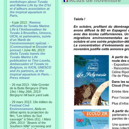
Actus de novembre
workshops about Tuvalu
and Marine Life by the D'Ici
et d'ailleurs association at
the tropical aquarium in
Paris.
- 4 juin 2013 :
Remise
officielle de Tuvalu Marine
Life à l'Ambassadeur de
Tuvalu à Bruxelles, Unesco,
UICN, et partenaires, suivie
d'un Mardi de
l'environnement spécial
. -
(
Communiqué
et
Dossier de
presse
) /
June 4th, 2013:
Alofa Tuvalu hands the
Tuvalu Marine Life
publication to Tine Leuelu,
Ambassador of Tuvalu to
Belgium, to IUCN, UNESCO
and its partners, at the
tropical aquarium in Paris.
-
Press release
- 26 mai 2013 : Vide-Grenier
de la Butte Bergeyre (Paris
19e) /
May 26th, 2013:
Bergeyre hill back yard sale.
- 29 mars 2013: 19e édition du
Festival Ciné
Environnement
, Alofa en
débat après la projection du
film, "Les bêtes du Sud
sauvage" à Sées (61). /
Mars
29th, 2013: "Beasts of the
Southern Wild" screening and