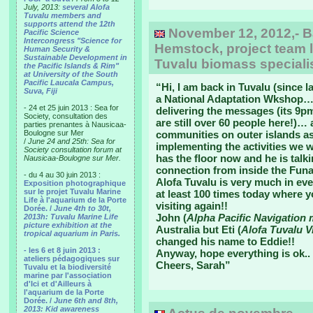
July, 2013:
several Alofa
Tuvalu members and
supports attend the 12th
November 12, 2012,- B
Pacific Science
Intercongress "Science for
Hemstock, project team l
Human Security &
Sustainable Development in
Tuvalu biomass speciali
the Pacific Islands & Rim"
at University of the South
Pacific Laucala Campus,
“Hi, I am back in Tuvalu (since 
Suva, Fiji
a National Adaptation Wkshop…. 
- 24 et 25 juin 2013 : Sea for
delivering the messages (its 9p
Society, consultation des
are still over 60 people here!)
parties prenantes à Nausicaa-
Boulogne sur Mer
communities on outer islands as
/
June 24 and 25th: Sea for
implementing the activities we w
Society consultation forum at
has the floor now and he is talk
Nausicaa-Boulogne sur Mer.
connection from inside the Funa
- du 4 au 30 juin 2013 :
Alofa Tuvalu is very much in ev
Exposition photographique
sur le projet Tuvalu Marine
at least 100 times today where 
Life à l'aquarium de la Porte
visiting again!!
Dorée. /
June 4th to 30t,
John (
Alpha Pacific Navigation
2013h: Tuvalu Marine Life
picture exhibition at the
Australia but Eti (
Alofa Tuvalu V
tropical aquarium in Paris.
changed his name to Eddie!!
- les 6 et 8 juin 2013 :
Anyway, hope everything is ok..
ateliers pédagogiques sur
Cheers, Sarah”
Tuvalu et la biodiversité
marine par l'association
d'Ici et d'Ailleurs à
l'aquarium de la Porte
Dorée. /
June 6th and 8th,
2013: Kid awareness