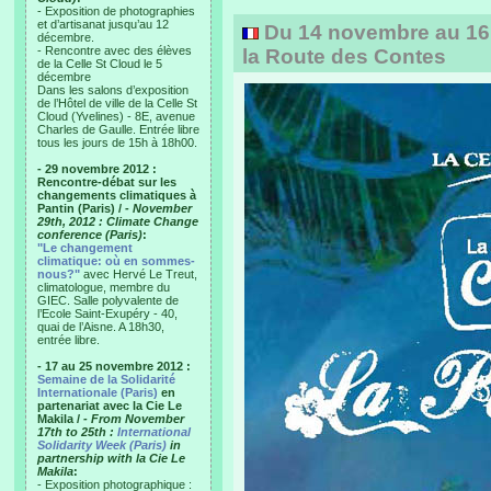
- Exposition de photographies
et d’artisanat jusqu’au 12
Du 14 novembre au 16 
décembre.
- Rencontre avec des élèves
la Route des Contes
de la Celle St Cloud le 5
décembre
Dans les salons d’exposition
de l’Hôtel de ville de la Celle St
Cloud (Yvelines) - 8E, avenue
Charles de Gaulle. Entrée libre
tous les jours de 15h à 18h00.
- 29 novembre 2012 :
Rencontre-débat sur les
changements climatiques à
Pantin (Paris) /
- November
29th, 2012 : Climate Change
conference (Paris)
:
"Le changement
climatique: où en sommes-
nous?"
avec Hervé Le Treut,
climatologue, membre du
GIEC. Salle polyvalente de
l’Ecole Saint-Exupéry - 40,
quai de l’Aisne. A 18h30,
entrée libre.
- 17 au 25 novembre 2012 :
Semaine de la Solidarité
Internationale (Paris)
en
partenariat avec la Cie Le
Makila /
- From November
17th to 25th :
International
Solidarity Week (Paris)
in
partnership with la Cie Le
Makila
:
- Exposition photographique :