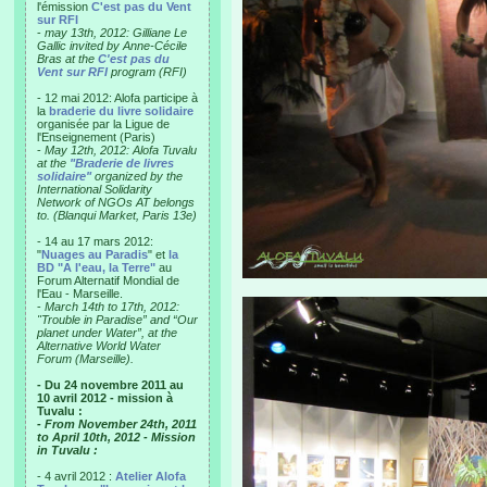
l'émission
C'est pas du Vent
sur RFI
-
may 13th, 2012: Gilliane Le
Gallic invited by Anne-Cécile
Bras at the
C'est pas du
Vent sur RFI
program (RFI)
- 12 mai 2012: Alofa participe à
la
braderie du livre solidaire
organisée par la Ligue de
l'Enseignement (Paris)
-
May 12th, 2012: Alofa Tuvalu
at the
"Braderie de livres
solidaire"
organized by the
International Solidarity
Network of NGOs AT belongs
to. (Blanqui Market, Paris 13e)
- 14 au 17 mars 2012:
"
Nuages au Paradis
" et
la
BD "A l'eau, la Terre"
au
Forum Alternatif Mondial de
l'Eau - Marseille.
-
March 14th to 17th, 2012:
"Trouble in Paradise” and “Our
planet under Water”, at the
Alternative World Water
Forum (Marseille).
- Du 24 novembre 2011 au
10 avril 2012 - mission à
Tuvalu :
- From November 24th, 2011
to April 10th, 2012 - Mission
in Tuvalu :
- 4 avril 2012 :
Atelier Alofa