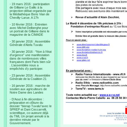
- 19 mars 2016 : participation
de Gilliane Le Gallic à la
projection-débat organisée par
la Médiathèque Boris Vian de
Chevilly-Larue. A 17h
- 10 février 2016 : Entretien
avec Michel Delberghe pour
un portrait de Gilliane dans le
magazine de la CIMADE
- 30 janvier 2016 : Assemblée
Générale d’Alofa Tuvalu
- 30 janvier 2016 : “Non à l’état
d’urgence” une manifestation
dans de nombreuses villes
françaises dont Paris bien sûr
. L’assemblée nous a
empêchés d’y participer.
- 23 janvier 2016 : Assemblée
Générale de la Coalition 21
- 16 janvier 2016 : marche de
soutien aux agriculteurs de
Notre Dame des Landes
- D’Aout à fin décembre :
préparation et clôture du
dossier “biorap Tuvalu“avec le
SPREP et Dani Ceccarrelli,
scientifique, co-auteure déjà
du TML Un projet annulé à la
dernière minute par le
Gouvernement.