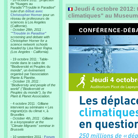
- 28 octobre 2011 : projection
de "Nuages au
Paradis"/"Trouble in Paradise"
Jeudi 4 octobre 2012: t
suivi d'un
débat avec
climatiques" au Museum
Christopher Horner
pour un
réseau de professeurs de
sciences à Los Angeles
(Californie).
-
October 28th, 2011 :
"
"Trouble in Paradise"
screening and debate with
Christopher Horner for a
science network schools
headed by Lisa Niver Rajna.
(Los Angeles - California).
- 19 octobre 2011 : Table-
ronde dans le cadre de
"Biodiversité et Peuples du
monde", un événement
organisé par l'association
Plante & Planète.
-
October 19, 2011 :
"Biodiversity and people of the
world" ("Biodiversité et
Peuples du monde"), by the
Plant & Planet Association.
- 4 octobre 2011 : Gilliane
intervient au séminaire « Les
migrant(e)s du climat », à
Bruxelles
-
October 4th, 2011 : Gilliane
is a keyspeaker at the
"Climate Migrants" seminar in
Brussels
- 10 septembre 2011 :
Forum