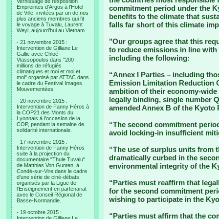
Vernissage de l’exposition
Empreintes d’Argos à l’Hotel
commitment period under the Kyo
de Ville, invitées par un de nos
benefits to the climate that susta
plus anciens membres qui fit
falls far short of this climate imp
le voyage à Tuvalu, Laurent
Weyl, aujourd’hui au Vietnam.
"Our groups agree that this req
- 21 novembre 2015 :
Intervention de Gilliane Le
to reduce emissions in line with
Gallic avec Chloé
including the following:
Vlassopoulos dans "200
millions de réfugiés
climatiques et moi et moi et
“Annex I Parties – including tho
moi" organisé par ATTAC dans
Emission Limitation Reduction 
le cadre du Festival Images
Mouvementées.
ambition of their economy-wide
legally binding, single number 
- 20 novembre 2015 :
Intervention de Fanny Héros à
amended Annex B of the Kyoto P
la COP21 des Monts du
Lyonnais à l'occasion de la
“The second commitment period s
COP, pendant la semaine de
solidarité internationale.
avoid locking-in insufficient mit
- 17 novembre 2015 :
Intervention de Fanny Héros
“The use of surplus units from 
suite à la projection du
dramatically curbed in the seco
documentaire "Thule Tuvalu"
environmental integrity of the K
de Matthias Von Gunten, à
Condé-sur-Vire dans le cadre
d'une série de ciné-débats
“Parties must reaffirm that leg
organisés par la Ligue de
l'Enseignement en partenariat
for the second commitment period
avec le Conseil Régional de
wishing to participate in the Ky
Basse-Normandie.
- 19 octobre 2015 :
“Parties must affirm that the c
Intervention de Gilliane Le