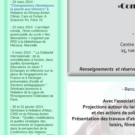
- 24 mars 2014 :
"Changements climatiques:
la parole aux témoins"
à
l'initiative du Réseau Action
Climat, Care et Oxfam. A
Sciences Po, Paris 7è
- 22 mars 2014 : L'archipel
monde, 7ème conférence
grand public du cycle « Iles
laboratoires » organisé par
l'IRD à la bibliothèque de
l’Alcazar, Marseille
- 5 mars 2014 : " La Solidarité
Internationale : de la
sensibilisation à l'action, dans
quelles dynamiques
éducatives se situer ?
Echanges et réflexions sur la
place de l'engagement en
France et à l'étranger ;
présentation d'outils et
d'actions pédagogiques ".
Séminaire jeunesse à
l'initiative de la Ligue de
l'Enseignement Fédération de
Paris
- 30 et 31 janvier 2014 :
Séminaire à l'initiative d'Attac,
CRID et du Réseau Action
Climat - "Quelles mobilisations
et quelles stratégies des
mouvements et organisations
dans la perspective de la
Conférence des Nations-