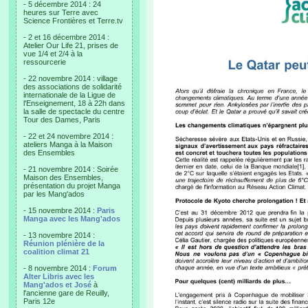
- 5 décembre 2014 : 24
heures sur Terre avec
Science Frontières et Terre.tv
- 2 et 16 décembre 2014 :
Atelier Our Life 21, prises de
vue 1/4 et 2/4 à la
ressourcerie
- 22 novembre 2014 : village
des associations de solidarité
internationale de la Ligue de
l'Enseignement, 18 à 22h dans
la salle de spectacle du centre
Tour des Dames, Paris
- 22 et 24 novembre 2014 :
ateliers Manga à la Maison
des Ensembles
- 21 novembre 2014 : Soirée
Maison des Ensembles,
présentation du projet Manga
par les Mang'ados
- 15 novembre 2014 :
Paris
Manga avec les Mang'ados
- 13 novembre 2014 :
Réunion plénière de la
coalition climat 21
- 8 novembre 2014 :
Forum
Alter Libris avec les
Mang'ados et José
à
l'ancienne gare de Reuilly,
Paris 12e