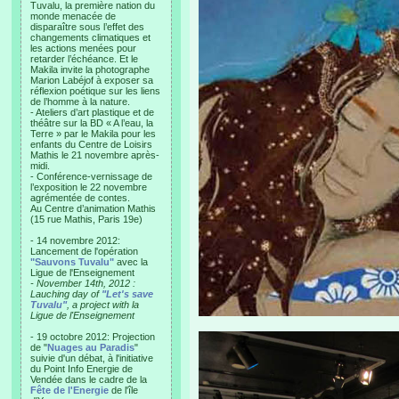
Tuvalu, la première nation du
monde menacée de
disparaître sous l’effet des
changements climatiques et
les actions menées pour
retarder l’échéance. Et le
Makila invite la photographe
Marion Labéjof à exposer sa
réflexion poétique sur les liens
de l’homme à la nature.
- Ateliers d’art plastique et de
théâtre sur la BD « A l’eau, la
Terre » par le Makila pour les
enfants du Centre de Loisirs
Mathis le 21 novembre après-
midi.
- Conférence-vernissage de
l’exposition le 22 novembre
agrémentée de contes.
Au Centre d’animation Mathis
(15 rue Mathis, Paris 19e)
- 14 novembre 2012:
Lancement de l'opération
"Sauvons Tuvalu"
avec la
Ligue de l'Enseignement
- November 14th, 2012 :
Lauching day of
"Let's save
Tuvalu"
, a project with la
Ligue de l'Enseignement
- 19 octobre 2012: Projection
de "
Nuages au Paradis
"
suivie d'un débat, à l'initiative
du Point Info Energie de
Vendée dans le cadre de la
Fête de l'Energie
de l'île