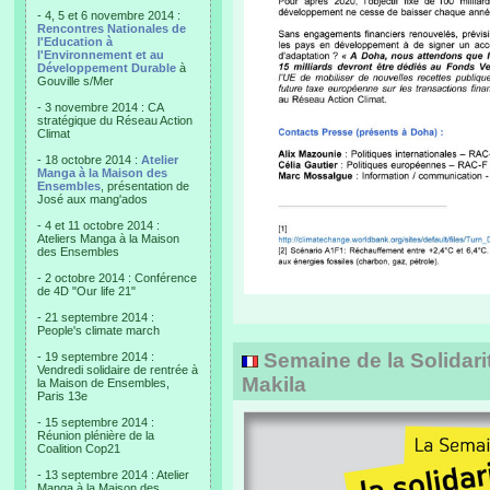
- 4, 5 et 6 novembre 2014 :
Rencontres Nationales de
l'Education à
l'Environnement et au
Développement Durable
à
Gouville s/Mer
- 3 novembre 2014 : CA
stratégique du Réseau Action
Climat
- 18 octobre 2014 :
Atelier
Manga à la Maison des
Ensembles
, présentation de
José aux mang'ados
- 4 et 11 octobre 2014 :
Ateliers Manga à la Maison
des Ensembles
- 2 octobre 2014 : Conférence
de 4D "Our life 21"
- 21 septembre 2014 :
People's climate march
Semaine de la Solidarit
- 19 septembre 2014 :
Vendredi solidaire de rentrée à
Makila
la Maison de Ensembles,
Paris 13e
- 15 septembre 2014 :
Réunion plénière de la
Coalition Cop21
- 13 septembre 2014 : Atelier
Manga à la Maison des