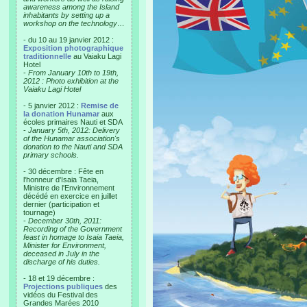
awareness among the Island
inhabitants by setting up a
workshop on the technology…
- du 10 au 19 janvier 2012 :
Exposition photographique
traditionnelle
au Vaiaku Lagi
Hotel
-
From January 10th to 19th,
2012 : Photo exhibition at the
Vaiaku Lagi Hotel
- 5 janvier 2012 :
Remise de
la donation Hunamar
aux
écoles primaires Nauti et SDA
-
January 5th, 2012: Delivery
of the Hunamar association's
donation to the Nauti and SDA
primary schools.
- 30 décembre : Fête en
l'honneur d'Isaia Taeia,
Ministre de l'Environnement
décédé en exercice en juillet
dernier (participation et
tournage)
-
December 30th, 2011:
Recording of the Government
feast in homage to Isaia Taeia,
Minister for Environment,
deceased in July in the
discharge of his duties.
- 18 et 19 décembre :
Projections publiques
des
vidéos du Festival des
Grandes Marées 2010