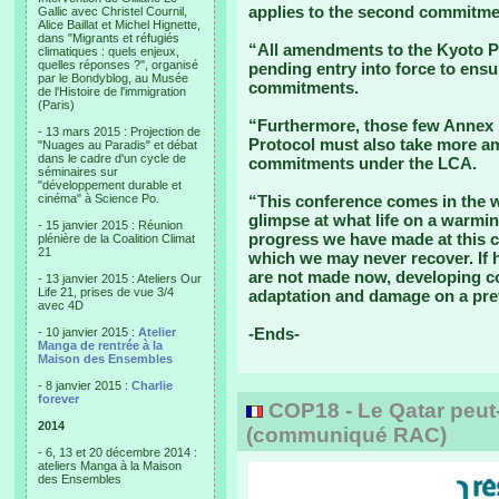
applies to the second commitme
Gallic avec Christel Cournil,
Alice Baillat et Michel Hignette,
dans "Migrants et réfugiés
“All amendments to the Kyoto Pr
climatiques : quels enjeux,
quelles réponses ?", organisé
pending entry into force to ensu
par le Bondyblog, au Musée
commitments.
de l'Histoire de l'immigration
(Paris)
“Furthermore, those few Annex 1
- 13 mars 2015 : Projection de
Protocol must also take more a
"Nuages au Paradis" et débat
dans le cadre d'un cycle de
commitments under the LCA.
séminaires sur
"développement durable et
cinéma" à Science Po.
“This conference comes in the w
glimpse at what life on a warming
- 15 janvier 2015 : Réunion
progress we have made at this cr
plénière de la Coalition Climat
21
which we may never recover. If 
are not made now, developing co
- 13 janvier 2015 : Ateliers Our
Life 21, prises de vue 3/4
adaptation and damage on a pre
avec 4D
-Ends-
- 10 janvier 2015 :
Atelier
Manga de rentrée à la
Maison des Ensembles
- 8 janvier 2015 :
Charlie
forever
COP18 - Le Qatar peut-i
2014
(communiqué RAC)
- 6, 13 et 20 décembre 2014 :
ateliers Manga à la Maison
des Ensembles