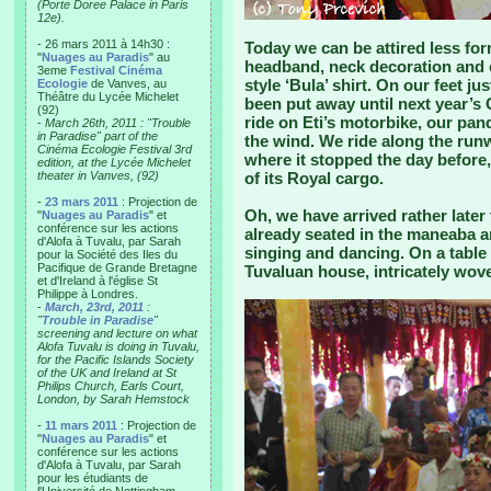
(Porte Doree Palace in Paris
12e).
- 26 mars 2011 à 14h30 :
Today we can be attired less form
"
Nuages au Paradis
" au
headband, neck decoration and co
3eme
Festival Cinéma
style ‘Bula’ shirt. On our feet j
Ecologie
de Vanves, au
Théâtre du Lycée Michelet
been put away until next year’
(92)
ride on Eti’s motorbike, our pan
-
March 26th, 2011 : "Trouble
in Paradise" part of the
the wind. We ride along the runw
Cinéma Ecologie Festival 3rd
where it stopped the day before,
edition, at the Lycée Michelet
theater in Vanves, (92)
of its Royal cargo.
-
23 mars 2011
: Projection de
Oh, we have arrived rather late
"
Nuages au Paradis
" et
conférence sur les actions
already seated in the maneaba an
d'Alofa à Tuvalu, par Sarah
singing and dancing. On a table i
pour la Société des Iles du
Pacifique de Grande Bretagne
Tuvaluan house, intricately wov
et d'Ireland à l'église St
Philippe à Londres.
-
March, 23rd, 2011
:
"
Trouble in Paradise
"
screening and lecture on what
Alofa Tuvalu is doing in Tuvalu,
for the Pacific Islands Society
of the UK and Ireland at St
Philips Church, Earls Court,
London, by Sarah Hemstock
-
11 mars 2011
: Projection de
"
Nuages au Paradis
" et
conférence sur les actions
d'Alofa à Tuvalu, par Sarah
pour les étudiants de