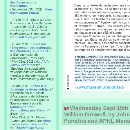
des Associations
Parisiennes
-
September 10th, 2011 :
Paris
Association Forum
- 19 juin 2011 : Stand au
Vide-
Grenier
sur la Butte Bergeyre
-
June 19th, 2011 : Gilliane
and Fanny are Alofa Tuvalu
booth keepers in the context
of
the hill back yard sale
.
- 28 mai 2011 :
Stand aux
4ème rencontres nationales
des étudiants pour le DD
à
la Cité Internationale
Universitaire (Paris 14e)
-
May 28th, 2011 :
An Alofa
Tuvalu exhibit
at the
“Students for sustainable
development” 4th National
meeting at the International
“Cité Universitaire” (Paris 14e)
- 21 mai 2011 :
Stand à la
"braderie de livres solidaire"
organisée par le Collectif
d'Associations de Solidarité
Internationale de la Ligue de
l'Enseignement pour la
Campagne "Pas
Wednesday Sept 19th 
d'éducation, pas d'avenir
"
William farewell, by John
(Paris 13e)
-
May 21st, 2011 : Marie-
Funafuti and APNL Man
Jeanne and Fanny are
Alofa
Tuvalu booth keepers"
at
the
"Braderie de livres