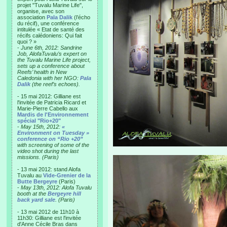
projet "Tuvalu Marine Life",
organise, avec son
association
Pala Dalik
(l’écho
du récif), une conférence
intitulée « Etat de santé des
récifs calédoniens: Qui fait
quoi ? »
-
June 6th, 2012: Sandrine
Job, AlofaTuvalu’s expert on
the Tuvalu Marine Life project,
sets up a conference about
Reefs’ health in New
Caledonia with her NGO:
Pala
Dalik
(the reef’s echoes).
- 15 mai 2012: Gilliane est
l'invitée de Patricia Ricard et
Marie-Pierre Cabello aux
Mardis de l'Environnement
spécial "Rio+20"
-
May 15th, 2012:
«
Environment on Tuesday »
conference on “Rio +20”
with screening of some of the
video shot during the last
missions. (Paris)
- 13 mai 2012: stand Alofa
Tuvalu au
Vide-Grenier de la
Butte Bergeyre
(Paris)
-
May 13th, 2012: Alofa Tuvalu
booth at the
Bergeyre hill
back yard sale
. (Paris)
- 13 mai 2012 de 11h10 à
11h30: Gilliane est l'invitée
d'Anne Cécile Bras dans