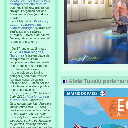
Tuvalu sur "les marins et le
changement climatique"
pour les étudiants marins du
Nivaga II organisé par et à
l'initiative de Kaio (Funafuti -
Tuvalu).
-
April 4th, 2012 :
Workshop
about "seafarers and
climate change"
by Kaio with
seafarers and trainees
(Funafuti – Tuvalu, on board
Nivaga) about environmental
practices on vessels.
- Du 17 janvier au 24 mars
2012:
Mission biogaz à
Nanumea
(mise en place de
récupérateurs d'eau,
remplacement des réchauds,
construction des porcheries,
distributions de graines et
mise en place de jardins
potagers, nouveau train de
formation pour un usage
Alofa Tuvalu partenaire
pérenne des 4 unités par les
volontaires et ateliers publics
pour la population)
-
From January 13th to March
24th, 2012 :
Mission biogas
in Nanumea
Objectives :
insuring that the four digesters
implemented late 2010 are
working to satisfaction, setting
up one water tank at each
owners' place, build individual
piggeries, setting up the basis
for garden, training owners
and workers as well as raising