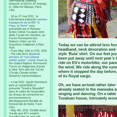
International Solidarity
Network of NGOs AT belongs
to. (Marché Blanqui, Paris
13e)
- 16 au 27 mai 2011 : la
fraîchement imprimée
version
espagnole de la BD "A
l'eau, la Terre"
sera
présentée par le Réseau
Action Climat Tuvaluen dont
Alofa Tuvalu est membre, au
Forum Permanent des
Nations Unies sur les
Today we can be attired less form
Questions Indigènes à New
York.
headband, neck decoration and co
-
From May 16th to 27th, 2011
style ‘Bula’ shirt. On our feet j
: The new born
Spanish
version of “our planet
been put away until next year’
under water” comic book
at
ride on Eti’s motorbike, our pan
the United Nations Permanent
Forum on Indigenous Issues
the wind. We ride along the runw
in New York with the TuCan
where it stopped the day before,
(Tuvalu Climate Action
of its Royal cargo.
Network) representatives.
- 4 mai 2011: Sarah Hemstock
Oh, we have arrived rather late
tient un stand Alofa et
présente "Small is Beautiful"
already seated in the maneaba an
dans le cadre de l'exposition
singing and dancing. On a table i
du réseau de recherche en
Tuvaluan house, intricately wov
environnement et
développement durable de
l'Université de Notts Trent
(Uk).
-
May 4th, 2011: Exhibit about
Tuvalu and AT’s small is
beautiful plan by and with