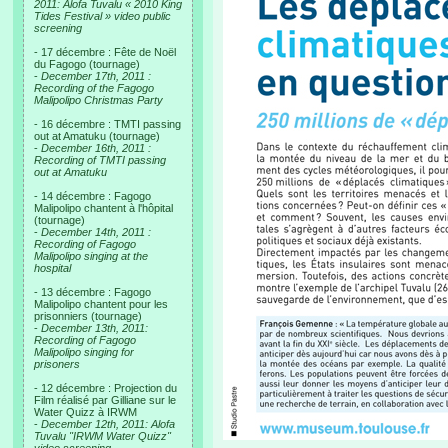
2011: Alofa Tuvalu « 2010 King
Tides Festival » video public
screening
- 17 décembre : Fête de Noël
du Fagogo (tournage)
-
December 17th, 2011 :
Recording of the Fagogo
Malipolipo Christmas Party
- 16 décembre : TMTI passing
out at Amatuku (tournage)
-
December 16th, 2011 :
Recording of TMTI passing
out at Amatuku
- 14 décembre : Fagogo
Malipolipo chantent à l'hôpital
(tournage)
-
December 14th, 2011 :
Recording of Fagogo
Malipolipo singing at the
hospital
- 13 décembre : Fagogo
Malipolipo chantent pour les
prisonniers (tournage)
-
December 13th, 2011:
Recording of Fagogo
Malipolipo singing for
prisoners
- 12 décembre : Projection du
Film réalisé par Gilliane sur le
Water Quizz à IRWM
-
December 12th, 2011: Alofa
Tuvalu "IRWM Water Quizz"