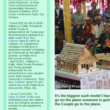
Sarah Hemstock. at Notts
Trent Uni Environment &
Sustainability Research
Network Exhibition, DICE
Centre Conference Suite, City
Campus.
- 8 avril 2011 de 10h à 12h30 :
Gilliane Le Gallic, Présidente
d'Alofa Tuvalu et
Ambassadrice de Tuvalu pour
l'Environnement participe à la
table-ronde "
Bye, Bye,
Culture
" dans le cadre du
colloque "Le changement
climatique un défi pour le
patrimoine mondial" à l'initiative
de l'Université de Versailles St
Quentin, au Palais de la
Découverte à Paris.
-
April 8,2011 : Gilliane Le
Gallic, Alofa Tuvalu President
and Tuvalu goodwill
ambassador for the
environment is a key speaker
at the Saint Quentin
University’s conference, "
Bye,
Bye, Culture
" about CC and
culture loss at the Palais de la
Decouverte, (Paris, 8e).
- 1er au 7 avril 2011 :
"A
It’s the biggest such model I have 
l'eau, la Terre"
à Ste Luce
go on the plane someone is goin
(Martinique) pour des ateliers
avec les primaires pendant la
the Couple go to the plane.
semaine du développement
durable.