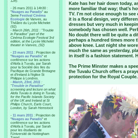
12e).
Kate has her hair down today, as 
more familiar that way; that’s 
- 26 mars 2011 à 14h30 :
"
Nuages au Paradis
" au
TV. I’m not close enough to see 
3eme
Festival Cinéma
it is a floral design, very differe
Ecologie
de Vanves, au
Théâtre du Lycée Michelet
dresses but very much in keepin
(92)
somebody has chosen well. Per
-
March 26th, 2011 : "Trouble
in Paradise" part of the
No doubt there will be quite a di
Cinéma Ecologie Festival 3rd
perhaps a hundred times more th
edition, at the Lycée Michelet
above knee. Last night she wore 
theater in Vanves, (92)
much the same as yesterday, pla
-
23 mars 2011
: Projection de
in itself is a fashion statement. 
"
Nuages au Paradis
" et
conférence sur les actions
d'Alofa à Tuvalu, par Sarah
The Prime Minster makes a speec
pour la Société des Iles du
the Tuvalu Church offers a praye
Pacifique de Grande Bretagne
et d'Ireland à l'église St
protection for the Royal Couple. 
Philippe à Londres.
-
March, 23rd, 2011
:
"
Trouble in Paradise
"
screening and lecture on what
Alofa Tuvalu is doing in Tuvalu,
for the Pacific Islands Society
of the UK and Ireland at St
Philips Church, Earls Court,
London, by Sarah Hemstock
-
11 mars 2011
: Projection de
"
Nuages au Paradis
" et
conférence sur les actions
d'Alofa à Tuvalu, par Sarah
pour les étudiants de
l'Université de Nottingham
Trend