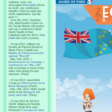
organise, avec son
association
Pala Dalik
(l’écho
du récif), une conférence
intitulée « Etat de santé des
récifs calédoniens: Qui fait
quoi ? »
-
June 6th, 2012: Sandrine
Job, AlofaTuvalu’s expert on
the Tuvalu Marine Life project,
sets up a conference about
Reefs’ health in New
Caledonia with her NGO:
Pala
Dalik
(the reef’s echoes).
- 15 mai 2012: Gilliane est
l'invitée de Patricia Ricard et
Marie-Pierre Cabello aux
Mardis de l'Environnement
spécial "Rio+20"
-
May 15th, 2012:
«
Environment on Tuesday »
conference on “Rio +20”
with screening of some of the
video shot during the last
missions. (Paris)
- 13 mai 2012: stand Alofa
Tuvalu au
Vide-Grenier de la
Butte Bergeyre
(Paris)
-
May 13th, 2012: Alofa Tuvalu
booth at the
Bergeyre hill
back yard sale
. (Paris)
- 13 mai 2012 de 11h10 à
11h30: Gilliane est l'invitée
d'Anne Cécile Bras dans
l'émission
C'est pas du Vent