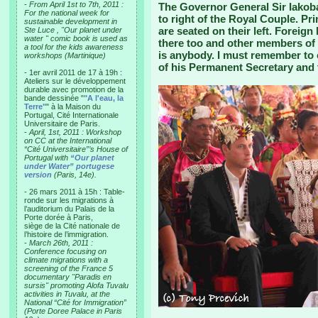
-
From April 1st to 7th, 2011 :
The Governor General Sir Iakoba 
For the national week for
to right of the Royal Couple. Pri
sustainable development in
are seated on their left. Foreign
Ste Luce , "Our planet under
water " comic book is used as
there too and other members of
a tool for the kids awareness
is anybody. I must remember to 
workshops (Martinique)
of his Permanent Secretary and t
- 1er avril 2011 de 17 à 19h :
Ateliers sur le développement
durable avec promotion de la
bande dessinée "
"A l'eau, la
Terre"
" à la Maison du
Portugal, Cité Internationale
Universitaire de Paris.
-
April, 1st, 2011 : Workshop
on CC at the International
“Cité Universitaire”’s House of
Portugal with
“Our planet
under Water” portugese
version
(Paris, 14e).
- 26 mars 2011 à 15h : Table-
ronde sur les migrations à
l’auditorium du Palais de la
Porte dorée à Paris,
siège de la Cité nationale de
l’histoire de l’immigration.
-
March 26th, 2011 :
Conference focusing on
climate migrations with a
screening of the France 5
documentary "Paradis en
sursis" promoting Alofa Tuvalu
activities in Tuvalu, at the
National “Cité for Immigration”
(Porte Doree Palace in Paris