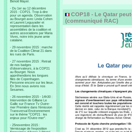
Benoit Mayer.
- Du 1er au 12 décembre
2015 : COP21. Trop à dire
COP18 - Le Qatar peut-i
pour un agenda. Observation
au Bourget avec Linda Cohen
(communiqué RAC)
et Laurent Leguyader et
representation dans les
assemblées de la coalition et
autres associations par Maria
Vives, notre très jeune amie
catalane.
- 29 novembre 2015 : marche
de la Coalition Climat 21 dans
les rues de Paris.
- 27 novembre 2015 : Retrait
de nos badges
d’observateurs, à la COP21
au Bourget. Nous
appréhendions les longues
files de Copenhagen.
Personne encore sur les lieux.
En 3mn nous avions nos
Sesames.
- 26 novembre 2015 - 14h30 :
Intervention de Gilliane Le
Gallic sur France Tv Outre-
mer Première dans l'émission
Transversal Environnement
sur le thème "COP21 : les
enjeux pour l'Outre-mer".
- 25novembre 2015 :
Vernissage de l’exposition