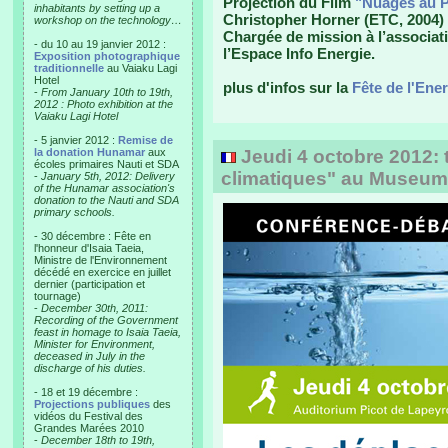
Projection du Film
"Nuages au P
inhabitants by setting up a
Christopher Horner (ETC, 2004) 
workshop on the technology…
Chargée de mission à l’associati
- du 10 au 19 janvier 2012 :
l’Espace Info Energie.
Exposition photographique
traditionnelle
au Vaiaku Lagi
Hotel
plus d'infos sur la
Fête de l'Ene
-
From January 10th to 19th,
2012 : Photo exhibition at the
Vaiaku Lagi Hotel
- 5 janvier 2012 :
Remise de
la donation Hunamar
aux
Jeudi 4 octobre 2012: t
écoles primaires Nauti et SDA
climatiques" au Museum
-
January 5th, 2012: Delivery
of the Hunamar association's
donation to the Nauti and SDA
primary schools.
- 30 décembre : Fête en
l'honneur d'Isaia Taeia,
Ministre de l'Environnement
décédé en exercice en juillet
dernier (participation et
tournage)
-
December 30th, 2011:
Recording of the Government
feast in homage to Isaia Taeia,
Minister for Environment,
deceased in July in the
discharge of his duties.
- 18 et 19 décembre :
Projections publiques
des
vidéos du Festival des
Grandes Marées 2010
-
December 18th to 19th,