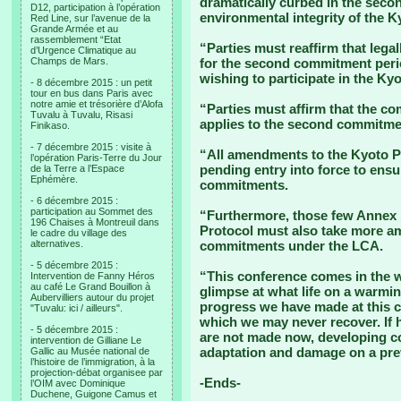
dramatically curbed in the seco
D12, participation à l’opération
environmental integrity of the K
Red Line, sur l’avenue de la
Grande Armée et au
rassemblement “Etat
“Parties must reaffirm that leg
d’Urgence Climatique au
Champs de Mars.
for the second commitment period
wishing to participate in the Ky
- 8 décembre 2015 : un petit
tour en bus dans Paris avec
notre amie et trésorière d’Alofa
“Parties must affirm that the c
Tuvalu à Tuvalu, Risasi
applies to the second commitme
Finikaso.
- 7 décembre 2015 : visite à
“All amendments to the Kyoto Pr
l’opération Paris-Terre du Jour
pending entry into force to ensu
de la Terre a l’Espace
Ephémère.
commitments.
- 6 décembre 2015 :
participation au Sommet des
“Furthermore, those few Annex 1
196 Chaises à Montreuil dans
Protocol must also take more a
le cadre du village des
alternatives.
commitments under the LCA.
- 5 décembre 2015 :
“This conference comes in the w
Intervention de Fanny Héros
au café Le Grand Bouillon à
glimpse at what life on a warming
Aubervilliers autour du projet
progress we have made at this cr
"Tuvalu: ici / ailleurs".
which we may never recover. If 
- 5 décembre 2015 :
are not made now, developing co
intervention de Gilliane Le
adaptation and damage on a pre
Gallic au Musée national de
l’histoire de l’immigration, à la
projection-débat organisee par
-Ends-
l’OIM avec Dominique
Duchene, Guigone Camus et