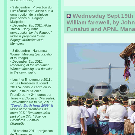
video screening
- 9 décembre : Projection du
Film réalisé par Gilliane sur la
construction de la clinique
Wednesday Sept 19th 
pour bébés au Fagogo
William farewell, by John
Malipolipo
-
December 9th, 2011: Alofa
Funafuti and APNL Man
Tuvalu' "Baby clinic
construction by the Fagogo"
video is projected to the
Fagogo Malipolipo club
Members
- 8 décembre : Nanumea
Women Meeting (participation
et tournage)
-
December 8th, 2011:
Recording of the Nanumea
Women Meeting and donation
to the community.
- Les 4 et 5 novembre 2011 :
≪ Les frontières du court
2011 ≫ dans le cadre du 27
eme Festival Science
Frontières - « 24 heures sur
Terre » à L’Alcazar (Marseille).
-
November 4th to 5th, 2011 :
"Tuvalu Earth hour 2009" !!
video at the "frontières du
court 2011" film competition
part of the 27th "Science
Frontières" Festival
(Marseille).
- 28 octobre 2011 : projection
de "Nuages au