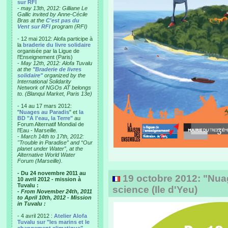
sur RFI
-
may 13th, 2012: Gilliane Le
Gallic invited by Anne-Cécile
Bras at the
C'est pas du
Vent sur RFI
program (RFI)
- 12 mai 2012: Alofa participe à
la
braderie du livre solidaire
organisée par la Ligue de
l'Enseignement (Paris)
-
May 12th, 2012: Alofa Tuvalu
at the
"Braderie de livres
solidaire"
organized by the
International Solidarity
Network of NGOs AT belongs
to. (Blanqui Market, Paris 13e)
- 14 au 17 mars 2012:
"
Nuages au Paradis
" et
la
BD "A l'eau, la Terre"
au
Forum Alternatif Mondial de
l'Eau - Marseille.
-
March 14th to 17th, 2012:
"Trouble in Paradise” and “Our
planet under Water”, at the
Alternative World Water
Forum (Marseille).
- Du 24 novembre 2011 au
19 octobre 2012: "Nuag
10 avril 2012 - mission à
Tuvalu :
science (Ile d'Yeu)
- From November 24th, 2011
to April 10th, 2012 - Mission
in Tuvalu :
- 4 avril 2012 :
Atelier Alofa
Tuvalu sur "les marins et le