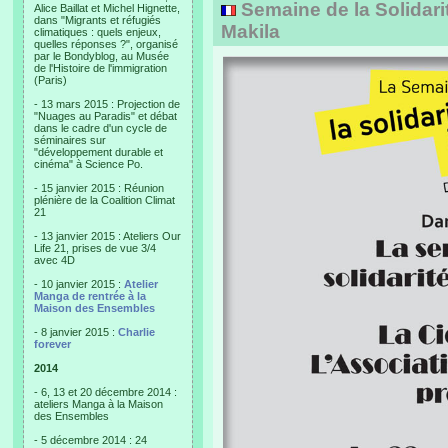
Semaine de la Solidarit
Alice Baillat et Michel Hignette,
dans "Migrants et réfugiés
Makila
climatiques : quels enjeux,
quelles réponses ?", organisé
par le Bondyblog, au Musée
de l'Histoire de l'immigration
(Paris)
- 13 mars 2015 : Projection de
"Nuages au Paradis" et débat
dans le cadre d'un cycle de
séminaires sur
"développement durable et
cinéma" à Science Po.
- 15 janvier 2015 : Réunion
plénière de la Coalition Climat
21
- 13 janvier 2015 : Ateliers Our
Life 21, prises de vue 3/4
avec 4D
- 10 janvier 2015 :
Atelier
Manga de rentrée à la
Maison des Ensembles
- 8 janvier 2015 :
Charlie
forever
2014
- 6, 13 et 20 décembre 2014 :
ateliers Manga à la Maison
des Ensembles
- 5 décembre 2014 : 24