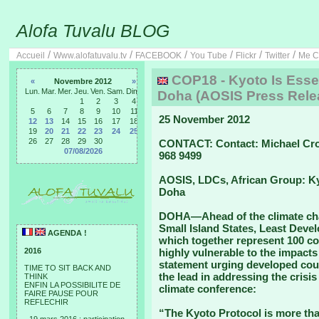
Alofa Tuvalu BLOG
/
/
/
/
/
/
Accueil
Www.alofatuvalu.tv
FACEBOOK
You Tube
Flickr
Twitter
Me C
COP18 - Kyoto Is Esse
«
Novembre 2012
»
Lun.
Mar.
Mer.
Jeu.
Ven.
Sam.
Dim.
Doha (AOSIS Press Rele
1
2
3
4
5
6
7
8
9
10
11
25 November 2012
12
13
14
15
16
17
18
19
20
21
22
23
24
25
26
27
28
29
30
CONTACT: Contact: Michael Cr
07/08/2026
968 9499
AOSIS, LDCs, African Group: Ky
Doha
DOHA—Ahead of the climate chan
Small Island States, Least Deve
AGENDA !
which together represent 100 co
2016
highly vulnerable to the impacts
statement urging developed countr
TIME TO SIT BACK AND
the lead in addressing the crisi
THINK
ENFIN LA POSSIBILITE DE
climate conference:
FAIRE PAUSE POUR
REFLECHIR
“The Kyoto Protocol is more than