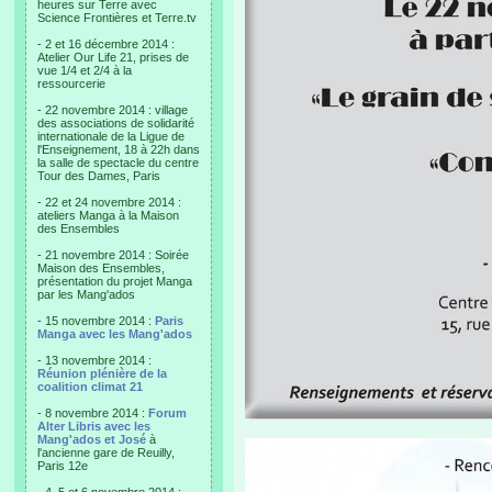
heures sur Terre avec
Science Frontières et Terre.tv
- 2 et 16 décembre 2014 :
Atelier Our Life 21, prises de
vue 1/4 et 2/4 à la
ressourcerie
- 22 novembre 2014 : village
des associations de solidarité
internationale de la Ligue de
l'Enseignement, 18 à 22h dans
la salle de spectacle du centre
Tour des Dames, Paris
- 22 et 24 novembre 2014 :
ateliers Manga à la Maison
des Ensembles
- 21 novembre 2014 : Soirée
Maison des Ensembles,
présentation du projet Manga
par les Mang'ados
- 15 novembre 2014 :
Paris
Manga avec les Mang'ados
- 13 novembre 2014 :
Réunion plénière de la
coalition climat 21
- 8 novembre 2014 :
Forum
Alter Libris avec les
Mang'ados et José
à
l'ancienne gare de Reuilly,
Paris 12e