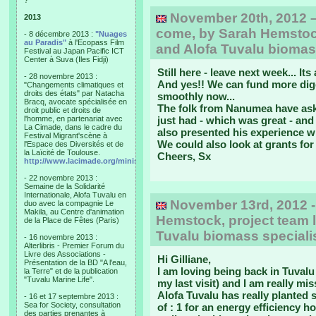
?"
November 20th, 2012 –
2013
come, by Sarah Hemstock,
- 8 décembre 2013 :
"Nuages
au Paradis"
à l'Ecopass Film
and Alofa Tuvalu biomass
Festival au Japan Pacific ICT
Center à Suva (Iles Fidji)
Still here - leave next week... It
- 28 novembre 2013 :
And yes!! We can fund more dige
"Changements climatiques et
droits des états" par Natacha
smoothly now...
Bracq, avocate spécialisée en
The folk from Nanumea have ask
droit public et droits de
l'homme, en partenariat avec
just had - which was great - a
La Cimade, dans le cadre du
also presented his experience wi
Festival Migrant'scène à
We could also look at grants for
l'Espace des Diversités et de
la Laïcité de Toulouse.
Cheers, Sx
http://www.lacimade.org/minisites/migrantscene
- 22 novembre 2013 :
Semaine de la Solidarité
Internationale, Alofa Tuvalu en
November 13rd, 2012 -
duo avec la compagnie Le
Makila, au Centre d'animation
Hemstock, project team l
de la Place de Fêtes (Paris)
Tuvalu biomass speciali
- 16 novembre 2013 :
Alterlibris - Premier Forum du
Livre des Associations -
Hi Gilliane,
Présentation de la BD "A l'eau,
I am loving being back in Tuvalu 
la Terre" et de la publication
"Tuvalu Marine Life".
my last visit) and I am really mi
Alofa Tuvalu has really planted 
- 16 et 17 septembre 2013 :
Sea for Society, consultation
of : 1 for an energy efficiency
des parties prenantes à