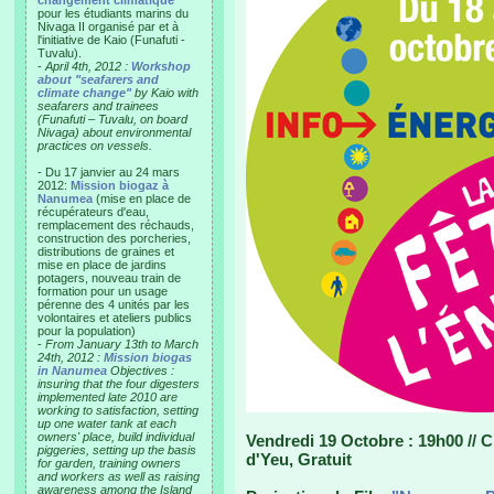
changement climatique"
pour les étudiants marins du
Nivaga II organisé par et à
l'initiative de Kaio (Funafuti -
Tuvalu).
-
April 4th, 2012 :
Workshop
about "seafarers and
climate change"
by Kaio with
seafarers and trainees
(Funafuti – Tuvalu, on board
Nivaga) about environmental
practices on vessels.
- Du 17 janvier au 24 mars
2012:
Mission biogaz à
Nanumea
(mise en place de
récupérateurs d'eau,
remplacement des réchauds,
construction des porcheries,
distributions de graines et
mise en place de jardins
potagers, nouveau train de
formation pour un usage
pérenne des 4 unités par les
volontaires et ateliers publics
pour la population)
-
From January 13th to March
24th, 2012 :
Mission biogas
in Nanumea
Objectives :
insuring that the four digesters
implemented late 2010 are
working to satisfaction, setting
up one water tank at each
owners' place, build individual
Vendredi 19 Octobre : 19h00 // Ci
piggeries, setting up the basis
d'Yeu, Gratuit
for garden, training owners
and workers as well as raising
awareness among the Island