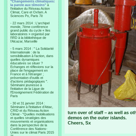
"Changements climatiques:
la parole aux témoins"
à
l'initiative du Réseau Action
Climat, Care et Oxfam. A
Sciences Po, Paris 7è
- 22 mars 2014 : L'archipel
monde, 7ème conférence
grand public du cycle « Iles
laboratoires » organisé par
l'IRD à la bibliothèque de
l’Alcazar, Marseille
- 5 mars 2014 : " La Solidarité
Internationale : de la
sensibilisation à l'action, dans
quelles dynamiques
éducatives se situer ?
Echanges et réflexions sur la
place de l'engagement en
France et à l'étranger ;
présentation d'outils et
d'actions pédagogiques ".
Séminaire jeunesse à
l'initiative de la Ligue de
l'Enseignement Fédération de
Paris
- 30 et 31 janvier 2014 :
Séminaire à l'initiative d'Attac,
CRID et du Réseau Action
turn over of staff – as well as o
Climat - "Quelles mobilisations
demos on the outer islands.
et quelles stratégies des
mouvements et organisations
Cheers, Sx
dans la perspective de la
Conférence des Nations-
Unies sur le climat Paris 2015