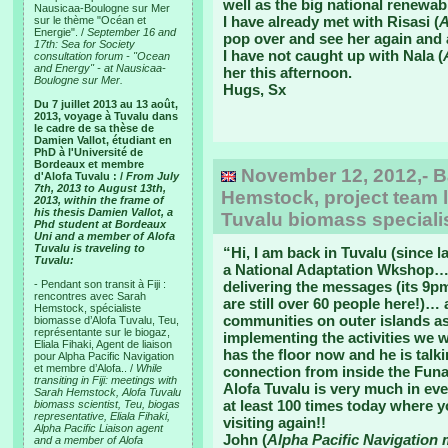
well as the big national renewa
Nausicaa-Boulogne sur Mer
I have already met with Risasi (
A
sur le thème "Océan et
Energie". /
September 16 and
pop over and see her again and
17th: Sea for Society
I have not caught up with Nala (
consultation forum - "Ocean
and Energy" - at Nausicaa-
her this afternoon.
Boulogne sur Mer.
Hugs, Sx
Du 7 juillet 2013 au 13 août,
2013, voyage à Tuvalu dans
le cadre de sa thèse de
Damien Vallot, étudiant en
PhD à l'Université de
Bordeaux et membre
November 12, 2012,- B
d'Alofa Tuvalu : /
From July
7th, 2013 to August 13th,
Hemstock, project team l
2013, within the frame of
his thesis Damien Vallot, a
Tuvalu biomass speciali
Phd student at Bordeaux
Uni and a member of Alofa
Tuvalu is traveling to
“Hi, I am back in Tuvalu (since 
Tuvalu:
a National Adaptation Wkshop…. 
- Pendant son transit à Fiji :
delivering the messages (its 9p
rencontres avec Sarah
are still over 60 people here!)
Hemstock, spécialiste
communities on outer islands as
biomasse d’Alofa Tuvalu, Teu,
représentante sur le biogaz,
implementing the activities we w
Eliala Fihaki, Agent de liaison
has the floor now and he is talk
pour Alpha Pacific Navigation
et membre d’Alofa.. /
While
connection from inside the Funa
transiting in Fiji: meetings with
Alofa Tuvalu is very much in ev
Sarah Hemstock, Alofa Tuvalu
at least 100 times today where 
biomass scientist, Teu, biogas
representative, Eliala Fihaki,
visiting again!!
Alpha Pacific Liaison agent
John (
Alpha Pacific Navigation
and a member of Alofa