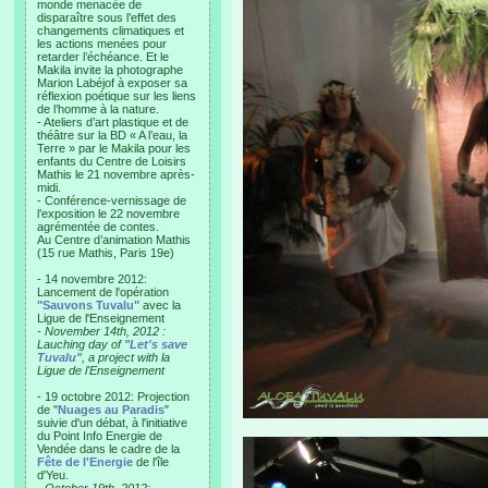
monde menacée de
disparaître sous l’effet des
changements climatiques et
les actions menées pour
retarder l’échéance. Et le
Makila invite la photographe
Marion Labéjof à exposer sa
réflexion poétique sur les liens
de l’homme à la nature.
- Ateliers d’art plastique et de
théâtre sur la BD « A l’eau, la
Terre » par le Makila pour les
enfants du Centre de Loisirs
Mathis le 21 novembre après-
midi.
- Conférence-vernissage de
l’exposition le 22 novembre
agrémentée de contes.
Au Centre d’animation Mathis
(15 rue Mathis, Paris 19e)
- 14 novembre 2012:
Lancement de l'opération
"Sauvons Tuvalu"
avec la
Ligue de l'Enseignement
- November 14th, 2012 :
Lauching day of
"Let's save
Tuvalu"
, a project with la
Ligue de l'Enseignement
- 19 octobre 2012: Projection
de "
Nuages au Paradis
"
suivie d'un débat, à l'initiative
du Point Info Energie de
Vendée dans le cadre de la
Fête de l'Energie
de l'île
d'Yeu.