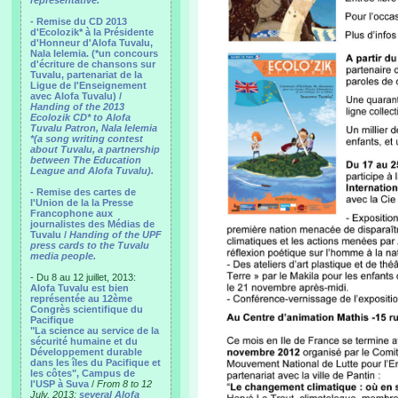
representative.
- Remise du CD 2013
d'Ecolozik* à la Présidente
d'Honneur d'Alofa Tuvalu,
Nala Ielemia. (*un concours
d'écriture de chansons sur
Tuvalu, partenariat de la
Ligue de l'Enseignement
avec Alofa Tuvalu) /
Handing of the 2013
Ecolozik CD* to Alofa
Tuvalu Patron, Nala Ielemia
*(a song writing contest
about Tuvalu, a partnership
between The Education
League and Alofa Tuvalu).
- Remise des cartes de
l'Union de la la Presse
Francophone aux
journalistes des Médias de
Tuvalu /
Handing of the UPF
press cards to the Tuvalu
media people.
- Du 8 au 12 juillet, 2013:
Alofa Tuvalu est bien
représentée au 12ème
Congrès scientifique du
Pacifique
"La science au service de la
sécurité humaine et du
Développement durable
dans les îles du Pacifique et
les côtes", Campus de
l'USP à Suva
/
From 8 to 12
July, 2013:
several Alofa