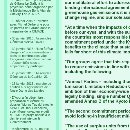
- 19 mars 2016 : participation
our multilateral effort to addres
de Gilliane Le Gallic à la
binding international agreement 
projection-débat organisée par
la Médiathèque Boris Vian de
greenhouse gas emissions it is e
Chevilly-Larue. A 17h
change regime, and our sole assu
- 10 février 2016 : Entretien
avec Michel Delberghe pour
“At a time when the impacts of
un portrait de Gilliane dans le
magazine de la CIMADE
before our eyes, and with the su
the countries most responsible f
- 30 janvier 2016 : Assemblée
commitment period under the Kyo
Générale d’Alofa Tuvalu
benefits to the climate that susta
- 30 janvier 2016 : “Non à l’état
falls far short of this climate imp
d’urgence” une manifestation
dans de nombreuses villes
françaises dont Paris bien sûr
"Our groups agree that this req
. L’assemblée nous a
to reduce emissions in line with
empêchés d’y participer.
including the following:
- 23 janvier 2016 : Assemblée
Générale de la Coalition 21
“Annex I Parties – including tho
- 16 janvier 2016 : marche de
Emission Limitation Reduction 
soutien aux agriculteurs de
Notre Dame des Landes
ambition of their economy-wide
legally binding, single number 
- D’Aout à fin décembre :
amended Annex B of the Kyoto P
préparation et clôture du
dossier “biorap Tuvalu“avec le
SPREP et Dani Ceccarrelli,
“The second commitment period s
scientifique, co-auteure déjà
du TML Un projet annulé à la
avoid locking-in insufficient mit
dernière minute par le
Gouvernement.
“The use of surplus units from 
- 9 décembre 2015 : pour le