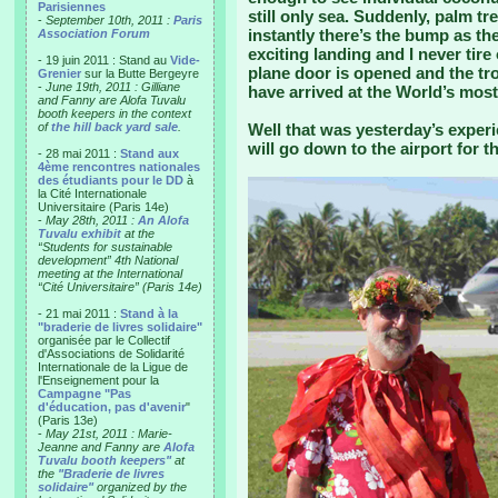
Parisiennes
still only sea. Suddenly, palm t
-
September 10th, 2011 :
Paris
instantly there’s the bump as th
Association Forum
exciting landing and I never tire 
- 19 juin 2011 : Stand au
Vide-
plane door is opened and the tro
Grenier
sur la Butte Bergeyre
-
June 19th, 2011 : Gilliane
have arrived at the World’s most 
and Fanny are Alofa Tuvalu
booth keepers in the context
of
the hill back yard sale
.
Well that was yesterday’s experi
will go down to the airport for 
- 28 mai 2011 :
Stand aux
4ème rencontres nationales
des étudiants pour le DD
à
la Cité Internationale
Universitaire (Paris 14e)
-
May 28th, 2011 :
An Alofa
Tuvalu exhibit
at the
“Students for sustainable
development” 4th National
meeting at the International
“Cité Universitaire” (Paris 14e)
- 21 mai 2011 :
Stand à la
"braderie de livres solidaire"
organisée par le Collectif
d'Associations de Solidarité
Internationale de la Ligue de
l'Enseignement pour la
Campagne "Pas
d'éducation, pas d'avenir
"
(Paris 13e)
-
May 21st, 2011 : Marie-
Jeanne and Fanny are
Alofa
Tuvalu booth keepers"
at
the
"Braderie de livres
solidaire"
organized by the