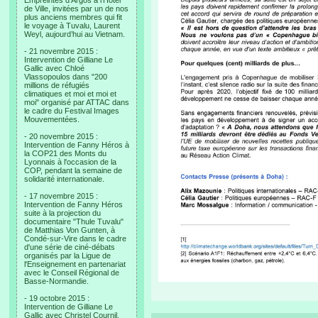
Empreintes d’Argos à l’Hotel
de Ville, invitées par un de nos
plus anciens membres qui fit
le voyage à Tuvalu, Laurent
Weyl, aujourd’hui au Vietnam.
- 21 novembre 2015 :
Intervention de Gilliane Le
Gallic avec Chloé
Vlassopoulos dans "200
millions de réfugiés
climatiques et moi et moi et
moi" organisé par ATTAC dans
le cadre du Festival Images
Mouvementées.
- 20 novembre 2015 :
Intervention de Fanny Héros à
la COP21 des Monts du
Lyonnais à l'occasion de la
COP, pendant la semaine de
solidarité internationale.
- 17 novembre 2015 :
Intervention de Fanny Héros
suite à la projection du
documentaire "Thule Tuvalu"
de Matthias Von Gunten, à
Condé-sur-Vire dans le cadre
d'une série de ciné-débats
organisés par la Ligue de
l'Enseignement en partenariat
avec le Conseil Régional de
Basse-Normandie.
- 19 octobre 2015 :
Intervention de Gilliane Le
Gallic avec Christel Cournil,