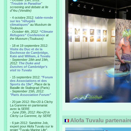
- October 19th, 2012:
"
Trouble in Paradise
"
screening and debate at Ile
d'Yeu (Vendée)
- 4 octobre 2012:
table-ronde
sur les "réfugiés
climatiques"
au Muséum de
Toulouse
-
October 4th, 2012:
“Climate
Refugees” Conference
at
the Museum (Toulouse)
- 18 et 19 septembre 2012:
Visite du Duc et de la
Duchesse de Cambridge,
Kate and William, à Tuvalu
-
September 18th and 19th,
2012:
The Duke and
Dutches of Cambridge's
visit to Tuvalu
- 15 septembre 2012:
"Forum
des Associations et des
Sports du 19e"
, Place de la
Bataille de Stalingrad (Paris)
-
September 15th, 2012:
"Paris Association Forum"
- 20 juin 2012: Rio+20 à Clichy
La Garenne en partenariat
avec la SERE
-
June 20th, 2012: Rio+20 in
Clichy La Garenne, by SERE
Alofa Tuvalu partenaire
- 6 juin 2012: Sandrine Job,
expert pour Alofa Tuvalu sur le
projet "Tuvalu Marine Life",