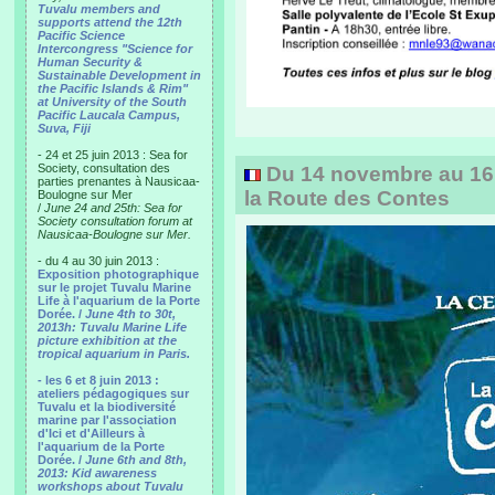
Tuvalu members and
supports attend the 12th
Pacific Science
Intercongress "Science for
Human Security &
Sustainable Development in
the Pacific Islands & Rim"
at University of the South
Pacific Laucala Campus,
Suva, Fiji
- 24 et 25 juin 2013 : Sea for
Society, consultation des
Du 14 novembre au 16 
parties prenantes à Nausicaa-
la Route des Contes
Boulogne sur Mer
/
June 24 and 25th: Sea for
Society consultation forum at
Nausicaa-Boulogne sur Mer.
- du 4 au 30 juin 2013 :
Exposition photographique
sur le projet Tuvalu Marine
Life à l'aquarium de la Porte
Dorée. /
June 4th to 30t,
2013h: Tuvalu Marine Life
picture exhibition at the
tropical aquarium in Paris.
- les 6 et 8 juin 2013 :
ateliers pédagogiques sur
Tuvalu et la biodiversité
marine par l'association
d'Ici et d'Ailleurs à
l'aquarium de la Porte
Dorée. /
June 6th and 8th,
2013: Kid awareness
workshops about Tuvalu