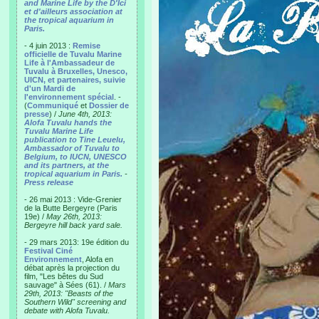
and Marine Life by the D'Ici
et d'ailleurs association at
the tropical aquarium in
Paris.
- 4 juin 2013 :
Remise
officielle de Tuvalu Marine
Life à l'Ambassadeur de
Tuvalu à Bruxelles, Unesco,
UICN, et partenaires, suivie
d'un Mardi de
l'environnement spécial
. -
(
Communiqué
et
Dossier de
presse
) /
June 4th, 2013:
Alofa Tuvalu hands the
Tuvalu Marine Life
publication to Tine Leuelu,
Ambassador of Tuvalu to
Belgium, to IUCN, UNESCO
and its partners, at the
tropical aquarium in Paris.
-
Press release
- 26 mai 2013 : Vide-Grenier
de la Butte Bergeyre (Paris
19e) /
May 26th, 2013:
Bergeyre hill back yard sale.
- 29 mars 2013: 19e édition du
Festival Ciné
Environnement
, Alofa en
débat après la projection du
film, "Les bêtes du Sud
sauvage" à Sées (61). /
Mars
29th, 2013: "Beasts of the
Southern Wild" screening and
debate with Alofa Tuvalu.