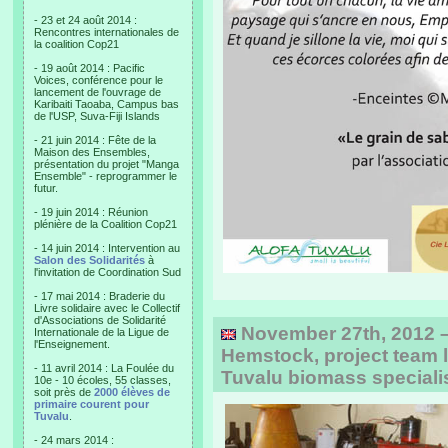
- 23 et 24 août 2014 :
Rencontres internationales de
la coalition Cop21
- 19 août 2014 : Pacific
Voices, conférence pour le
lancement de l'ouvrage de
Karibaiti Taoaba, Campus bas
de l'USP, Suva-Fiji Islands
- 21 juin 2014 : Fête de la
Maison des Ensembles,
présentation du projet "Manga
Ensemble" - reprogrammer le
futur.
- 19 juin 2014 : Réunion
plénière de la Coalition Cop21
- 14 juin 2014 : Intervention au
Salon des Solidarités
à
l'invitation de Coordination Sud
- 17 mai 2014 : Braderie du
Livre solidaire avec le Collectif
d'Associations de Solidarité
November 27th, 2012 – 
Internationale de la Ligue de
l'Enseignement.
Hemstock, project team l
- 11 avril 2014 : La Foulée du
Tuvalu biomass speciali
10e - 10 écoles, 55 classes,
soit près de
2000 élèves de
primaire courent pour
Tuvalu
.
- 24 mars 2014 :