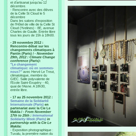
et d’artisanat jusqu’au 12
décembre.
- Rencontre avec des élèves
de la Celle St Cloud le 5
décembre
Dans les salons d’exposition
de l’Hôtel de ville de la Celle St
Cloud (Yvelines) - 8E, avenue
Charles de Gaulle. Entrée libre
tous les jours de 15h à 18h00.
- 29 novembre 2012 :
Rencontre-débat sur les
changements climatiques à
Pantin (Paris) /
- November
29th, 2012 : Climate Change
conference (Paris)
:
"Le changement
climatique: où en sommes-
nous?"
avec Hervé Le Treut,
climatologue, membre du
GIEC. Salle polyvalente de
l’Ecole Saint-Exupéry - 40,
quai de l’Aisne. A 18h30,
entrée libre.
- 17 au 25 novembre 2012 :
Semaine de la Solidarité
Internationale (Paris)
en
partenariat avec la Cie Le
Makila /
- From November
17th to 25th :
International
Solidarity Week (Paris)
in
partnership with la Cie Le
Makila
:
- Exposition photographique :
Tuvalu, la première nation du