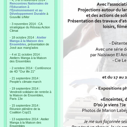
- 4, 5 et 6 novembre 2014 :
Rencontres Nationales de
l'Education à
l'Environnement et au
Développement Durable
à
Gouville s/Mer
- 3 novembre 2014 : CA
stratégique du Réseau Action
Climat
- 18 octobre 2014 :
Atelier
Manga à la Maison des
Ensembles
, présentation de
José aux mang'ados
- 4 et 11 octobre 2014 :
Ateliers Manga à la Maison
des Ensembles
- 2 octobre 2014 : Conférence
de 4D "Our life 21"
- 21 septembre 2014 :
People's climate march
- 19 septembre 2014 :
Vendredi solidaire de rentrée à
la Maison de Ensembles,
Paris 13e
- 15 septembre 2014 :
Réunion plénière de la
Coalition Cop21
- 13 septembre 2014 : Atelier
Manga à la Maison des
Ensembles