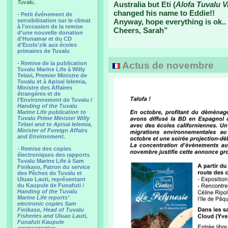
Tuvalu..
Australia but Eti (
Alofa Tuvalu V
changed his name to Eddie!!
-
Petit événement de
sensibilisation sur le climat
Anyway, hope everything is ok..
à l'occasion de la remise
Cheers, Sarah”
d'une nouvelle donation
d'Hunamar et du CD
d'Ecolo'zik aux écoles
primaires de Tuvalu
-
Remise de la publication
Actus de novembre
Tuvalu Marine Life à Willy
Telavi, Premier Ministre de
Tuvalu et à Apisai Ielemia,
Ministre des Affaires
étrangères et de
l'Environnement de Tuvalu /
Handing of the Tuvalu
Marine Life publication to
Tuvalu Prime Minister Willy
Telavi and to Apisai Ielemia,
Minister of Foreign Affairs
and Environment.
- Remise des copies
électroniques des rapports
Tuvalu Marine Life à Sam
Finikaso, Patron du service
des Pêches de Tuvalu et
Uluao Lauti, représentant
du Kaupule de Funafuti /
Handing of the Tuvalu
Marine Life reports’
electronic copies Sam
Finikaso, Head of Tuvalu
Fisheries and Uluao Lauti,
Funafuti Kaupule