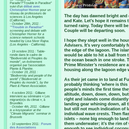
Paradis"/"Trouble in Paradise"
suivi d'un
débat avec
Christopher Horner
pour un
réseau de professeurs de
The day has dawned bright and c
sciences à Los Angeles
and Kate. Let’s hope it remains t
(Californie).
-
October 28th, 2011 :
turned rainy. Today there will b
"
"Trouble in Paradise"
Couple will be departing soon.
screening and debate with
Christopher Horner for a
science network schools
I hope they slept well in the ho
headed by Lisa Niver Rajna.
(Los Angeles - California).
Advisers. It’s very comfortably fu
the edge of the lagoon. The islan
- 19 octobre 2011 : Table-
would be able to hit a ball from 
ronde dans le cadre de
"Biodiversité et Peuples du
the ocean beach in one stroke. 
monde", un événement
Prime Minister’s residence are al
organisé par l'association
Plante & Planète.
housing along the lagoon edge w
-
October 19, 2011 :
"Biodiversity and people of the
As their jet came in to land at 
world" ("Biodiversité et
Peuples du monde"), by the
probably thinking ‘where is thi
Plant & Planet Association.
people’s minds the first time th
- 4 octobre 2011 : Gilliane
altitude, down, down, down, but 
intervient au séminaire « Les
right and islands come distantly 
migrant(e)s du climat », à
Bruxelles
landing gear whining down, all 
-
October 4th, 2011 : Gilliane
but still not much indication of 
is a keyspeaker at the
individual wave crests. Then fla
"Climate Migrants" seminar in
Brussels
islets – none big enough to lan
them underwater; it’s the rim o
- 10 septembre 2011 :
Forum
des Associations
enough to see individual coconu