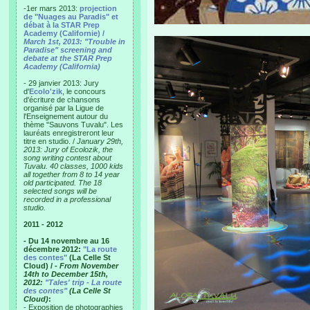
-1er mars 2013:
projection
de "Nuages au Paradis" et
débat à la STAR Prep
Academy (Californie) /
March 1st, 2013: "Trouble in
Paradise" screening and
debate at the STAR Prep
Academy (California)
- 29 janvier 2013: Jury
d'
Ecolo'zik
, le concours
d'écriture de chansons
organisé par la Ligue de
l'Enseignement autour du
thème "Sauvons Tuvalu". Les
lauréats enregistreront leur
titre en studio. /
January 29th,
2013: Jury of Ecolozik, the
song writing contest about
Tuvalu. 40 classes, 1000 kids
all together from 8 to 14 year
old participated. The 18
selected songs will be
recorded in a professional
studio.
2011 - 2012
- Du 14 novembre au 16
décembre 2012:
"La route
des contes"
(La Celle St
Cloud) /
- From November
14th to December 15th,
2012:
"Tales' trip - La route
des contes"
(La Celle St
Cloud)
:
- Exposition de photographies