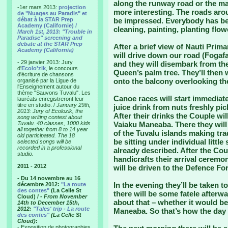
along the runway road or the mai
-1er mars 2013:
projection
more interesting. The roads aro
de "Nuages au Paradis" et
débat à la STAR Prep
be impressed. Everybody has bee
Academy (Californie) /
cleaning, painting, planting flow
March 1st, 2013: "Trouble in
Paradise" screening and
debate at the STAR Prep
After a brief view of Nauti Prim
Academy (California)
will drive down our road (Fogafal
- 29 janvier 2013: Jury
and they will disembark from the
d'
Ecolo'zik
, le concours
Queen’s palm tree. They’ll then 
d'écriture de chansons
onto the balcony overlooking th
organisé par la Ligue de
l'Enseignement autour du
thème "Sauvons Tuvalu". Les
Canoe races will start immediate
lauréats enregistreront leur
titre en studio. /
January 29th,
juice drink from nuts freshly pi
2013: Jury of Ecolozik, the
After their drinks the Couple wil
song writing contest about
Tuvalu. 40 classes, 1000 kids
Vaiaku Maneaba. There they wil
all together from 8 to 14 year
of the Tuvalu islands making tra
old participated. The 18
be sitting under individual littl
selected songs will be
recorded in a professional
already described. After the Cou
studio.
handicrafts their arrival ceremo
2011 - 2012
will be driven to the Defence Fo
- Du 14 novembre au 16
In the evening they’ll be taken t
décembre 2012:
"La route
des contes"
(La Celle St
there will be some fatele afterw
Cloud) /
- From November
about that – whether it would be
14th to December 15th,
2012:
"Tales' trip - La route
Maneaba. So that’s how the day 
des contes"
(La Celle St
Cloud)
:
- Exposition de photographies