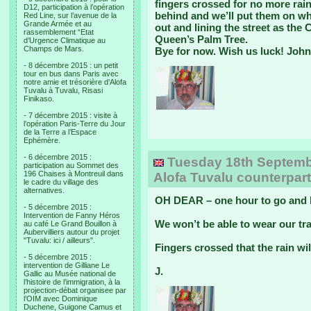
fingers crossed for no more rain
D12, participation à l’opération
behind and we’ll put them on wh
Red Line, sur l’avenue de la
Grande Armée et au
out and lining the street as the
rassemblement “Etat
Queen’s Palm Tree.
d’Urgence Climatique au
Champs de Mars.
Bye for now. Wish us luck! John
- 8 décembre 2015 : un petit
tour en bus dans Paris avec
notre amie et trésorière d’Alofa
Tuvalu à Tuvalu, Risasi
Finikaso.
- 7 décembre 2015 : visite à
l’opération Paris-Terre du Jour
de la Terre a l’Espace
Ephémère.
- 6 décembre 2015 :
Tuesday 18th September
participation au Sommet des
196 Chaises à Montreuil dans
Alofa Tuvalu counterpar
le cadre du village des
alternatives.
OH DEAR – one hour to go and heav
- 5 décembre 2015 :
Intervention de Fanny Héros
We won’t be able to wear our tra
au café Le Grand Bouillon à
Aubervilliers autour du projet
"Tuvalu: ici / ailleurs".
Fingers crossed that the rain wil
- 5 décembre 2015 :
intervention de Gilliane Le
J.
Gallic au Musée national de
l’histoire de l’immigration, à la
projection-débat organisee par
l’OIM avec Dominique
Duchene, Guigone Camus et