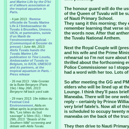
and Marine Life by the D'Ici
et d'ailleurs association at
The honour guard will do the us
the tropical aquarium in
Paris.
of the Queen of Tuvalu will be s
of Nauti Primary School.
- 4 juin 2013 :
Remise
officielle de Tuvalu Marine
They sang it this morning; they
Life à l'Ambassadeur de
remember learning that verse six
Tuvalu à Bruxelles, Unesco,
the words now. After that anthe
UICN, et partenaires, suivie
d'un Mardi de
the Tuvalu National Anthem.
l'environnement spécial
. -
(
Communiqué
et
Dossier de
presse
) /
June 4th, 2013:
Next the Royal Couple will (pre
Alofa Tuvalu hands the
and his wife and the Prime Minist
Tuvalu Marine Life
rehearsal so I’m not sure about t
publication to Tine Leuelu,
Ambassador of Tuvalu to
thrilled about the forthcoming ev
Belgium, to IUCN, UNESCO
Police Commissioner so I stopped
and its partners, at the
tropical aquarium in Paris.
-
had a word with her too. Lots of
Press release
- 26 mai 2013 : Vide-Grenier
So after meeting the GG and PM
de la Butte Bergeyre (Paris
elders who will be lined up at th
19e) /
May 26th, 2013:
Lounge. I think they’ll pass bri
Bergeyre hill back yard sale.
Maneaba. There will be one wel
- 29 mars 2013: 19e édition du
reply – certainly by Prince Willi
Festival Ciné
Environnement
, Alofa en
very brief fatele’s. Now all of thi
débat après la projection du
is scheduled to occupy twenty m
film, "Les bêtes du Sud
maneaba on the back of the truc
sauvage" à Sées (61). /
Mars
29th, 2013: "Beasts of the
Southern Wild" screening and
They then drive to Nauti Primary
debate with Alofa Tuvalu.