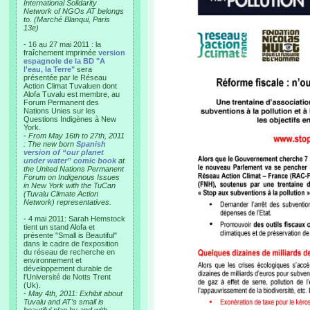
International Solidarity
Network of NGOs AT belongs
to. (Marché Blanqui, Paris
13e)
- 16 au 27 mai 2011 : la
fraîchement imprimée
version
espagnole de la BD "A
l'eau, la Terre"
sera
présentée par le Réseau
Action Climat Tuvaluen dont
Alofa Tuvalu est membre, au
Forum Permanent des
Nations Unies sur les
Questions Indigènes à New
York.
-
From May 16th to 27th, 2011
: The new born
Spanish
version of “our planet
under water” comic book
at
the United Nations Permanent
Forum on Indigenous Issues
in New York with the TuCan
(Tuvalu Climate Action
Network) representatives.
- 4 mai 2011: Sarah Hemstock
tient un stand Alofa et
présente "Small is Beautiful"
dans le cadre de l'exposition
du réseau de recherche en
environnement et
développement durable de
l'Université de Notts Trent
(Uk).
-
May 4th, 2011: Exhibit about
Tuvalu and AT’s small is