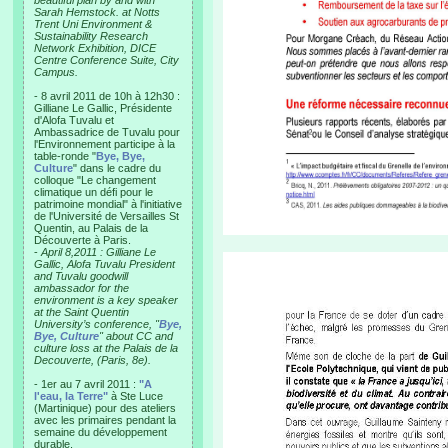
beautiful plan by and with
Sarah Hemstock. at Notts
Trent Uni Environment &
Sustainability Research
Network Exhibition, DICE
Centre Conference Suite, City
Campus.
- 8 avril 2011 de 10h à 12h30 :
Gilliane Le Gallic, Présidente
d'Alofa Tuvalu et
Ambassadrice de Tuvalu pour
l'Environnement participe à la
table-ronde "
Bye, Bye,
Culture
" dans le cadre du
colloque "Le changement
climatique un défi pour le
patrimoine mondial" à l'initiative
de l'Université de Versailles St
Quentin, au Palais de la
Découverte à Paris.
-
April 8,2011 : Gilliane Le
Gallic, Alofa Tuvalu President
and Tuvalu goodwill
ambassador for the
environment is a key speaker
at the Saint Quentin
University’s conference, "
Bye,
Bye, Culture
" about CC and
culture loss at the Palais de la
Decouverte, (Paris, 8e).
- 1er au 7 avril 2011 :
"A
l'eau, la Terre"
à Ste Luce
(Martinique) pour des ateliers
avec les primaires pendant la
semaine du développement
durable.