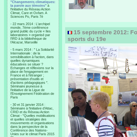
"Changements climatiques:
la parole aux témoins"
à
l'initiative du Réseau Action
Climat, Care et Oxfam. A
Sciences Po, Paris 7è
- 22 mars 2014 : L'archipel
monde, 7ème conférence
15 septembre 2012: Fo
grand public du cycle « Iles
laboratoires » organisé par
sports du 19e
l'IRD à la bibliothèque de
l’Alcazar, Marseille
- 5 mars 2014 : " La Solidarité
Internationale : de la
sensibilisation à l'action, dans
quelles dynamiques
éducatives se situer ?
Echanges et réflexions sur la
place de l'engagement en
France et à l'étranger ;
présentation d'outils et
d'actions pédagogiques ".
Séminaire jeunesse à
l'initiative de la Ligue de
l'Enseignement Fédération de
Paris
- 30 et 31 janvier 2014 :
Séminaire à l'initiative d'Attac,
CRID et du Réseau Action
Climat - "Quelles mobilisations
et quelles stratégies des
mouvements et organisations
dans la perspective de la
Conférence des Nations-
Unies sur le climat Paris 2015