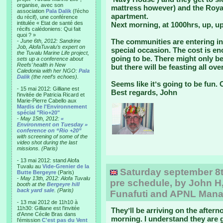
organise, avec son
mattress however) and the Royal
association
Pala Dalik
(l’écho
apartment.
du récif), une conférence
intitulée « Etat de santé des
Next morning, at 1000hrs, up, u
récifs calédoniens: Qui fait
quoi ? »
The communities are entering into 
-
June 6th, 2012: Sandrine
Job, AlofaTuvalu’s expert on
special occasion. The cost is 
the Tuvalu Marine Life project,
going to be. There might only be 
sets up a conference about
Reefs’ health in New
but there will be feasting all ove
Caledonia with her NGO:
Pala
Dalik
(the reef’s echoes).
Seems like itʼs going to be fun. 
- 15 mai 2012: Gilliane est
Best regards, John
l'invitée de Patricia Ricard et
Marie-Pierre Cabello aux
Mardis de l'Environnement
spécial "Rio+20"
-
May 15th, 2012:
«
Environment on Tuesday »
conference on “Rio +20”
with screening of some of the
video shot during the last
missions. (Paris)
- 13 mai 2012: stand Alofa
Tuvalu au
Vide-Grenier de la
Saturday september 8th:
Butte Bergeyre
(Paris)
-
May 13th, 2012: Alofa Tuvalu
pre schedule, by John H,
booth at the
Bergeyre hill
back yard sale
. (Paris)
Funafuti and APNL Man
- 13 mai 2012 de 11h10 à
11h30: Gilliane est l'invitée
Theyʼll be arriving on the after
d'Anne Cécile Bras dans
morning. I understand they are g
l'émission
C'est pas du Vent