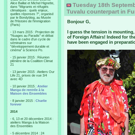
Alice Baillat et Michel Hignette,
Tuesday 18th September
dans "Migrants et réfugiés
climatiques : quels enjeux,
Tuvalu counterpart in F
quelles réponses ?", organisé
par le Bondyblog, au Musée
Bonjour G,
de l'Histoire de l'immigration
(Paris)
I guess the tension is mounting,
- 13 mars 2015 : Projection de
"Nuages au Paradis" et débat
of Foreign Affairs! Indeed for t
dans le cadre d'un cycle de
have been engaged in preparati
séminaires sur
"développement durable et
cinéma" à Science Po.
- 15 janvier 2015 : Réunion
plénière de la Coalition Climat
21
- 13 janvier 2015 : Ateliers Our
Life 21, prises de vue 3/4
avec 4D
- 10 janvier 2015 :
Atelier
Manga de rentrée à la
Maison des Ensembles
- 8 janvier 2015 :
Charlie
forever
2014
- 6, 13 et 20 décembre 2014 :
ateliers Manga à la Maison
des Ensembles
- 5 décembre 2014 : 24