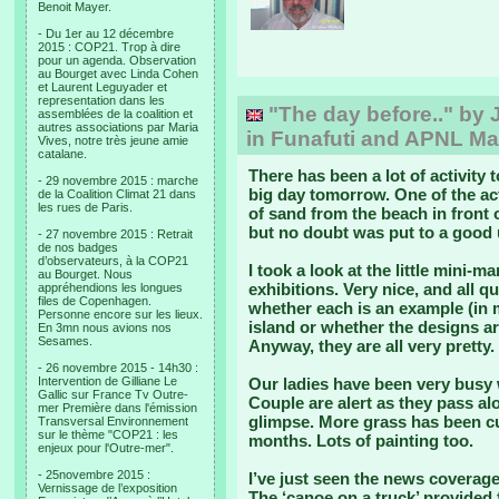
Benoit Mayer.
- Du 1er au 12 décembre
2015 : COP21. Trop à dire
pour un agenda. Observation
au Bourget avec Linda Cohen
et Laurent Leguyader et
representation dans les
"The day before.." by 
assemblées de la coalition et
autres associations par Maria
in Funafuti and APNL M
Vives, notre très jeune amie
catalane.
There has been a lot of activity 
- 29 novembre 2015 : marche
big day tomorrow. One of the act
de la Coalition Climat 21 dans
les rues de Paris.
of sand from the beach in front 
but no doubt was put to a good 
- 27 novembre 2015 : Retrait
de nos badges
d’observateurs, à la COP21
I took a look at the little mini-
au Bourget. Nous
exhibitions. Very nice, and all q
appréhendions les longues
files de Copenhagen.
whether each is an example (in m
Personne encore sur les lieux.
island or whether the designs are
En 3mn nous avions nos
Sesames.
Anyway, they are all very pretty.
- 26 novembre 2015 - 14h30 :
Intervention de Gilliane Le
Our ladies have been very busy w
Gallic sur France Tv Outre-
Couple are alert as they pass al
mer Première dans l'émission
glimpse. More grass has been cut
Transversal Environnement
sur le thème "COP21 : les
months. Lots of painting too.
enjeux pour l'Outre-mer".
- 25novembre 2015 :
I’ve just seen the news coverage
Vernissage de l’exposition
The ‘canoe on a truck’ provided f