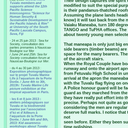
Their design captures the spirit 
Tuvalu members and
modified to suit the special pur
supports attend the 12th
is their pandanus-thatched roofs
Pacific Science
Intercongress "Science for
Assuming the plane lands headin
Human Security &
know) it will taxi back from the
Sustainable Development in
the Pacific Islands & Rim"
Vaiaku Maneaba, turn 180 degree
at University of the South
TANGO and TuFHA offices. The m
Pacific Laucala Campus,
Suva, Fiji
about twenty young men selected
- 24 et 25 juin 2013 : Sea for
That maneapa is only just big en
Society, consultation des
parties prenantes à Nausicaa-
side bearers (timber beams) are 
Boulogne sur Mer
space for the many bearers. The 
/
June 24 and 25th: Sea for
Society consultation forum at
of the aircraft stairs.
Nausicaa-Boulogne sur Mer.
When the Royal Couple have boar
runway and onto the airport apro
- du 4 au 30 juin 2013 :
Exposition photographique
from Fetuvalu High School in un
sur le projet Tuvalu Marine
arrival at the apron the maneaba 
Life à l'aquarium de la Porte
Dorée. /
June 4th to 30t,
with the Tuvalu flag flying on o
2013h: Tuvalu Marine Life
A Police honour guard will be f
picture exhibition at the
tropical aquarium in Paris.
guard as they marched from the P
they have really put effort into t
- les 6 et 8 juin 2013 :
precise. Perhaps not quite as g
ateliers pédagogiques sur
Tuvalu et la biodiversité
considering the men are regular 
marine par l'association
deserve full marks. I notice that 
d'Ici et d'Ailleurs à
l'aquarium de la Porte
not
Dorée. /
June 6th and 8th,
seen before. Either they been su
2013: Kid awareness
time polishing.
workshops about Tuvalu