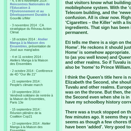
- 4, 5 et 6 novembre 2014 :
that visitors know what building 
Rencontres Nationales de
mobilephone system. With the ‘ol
l'Education à
l'Environnement et au
Telecom building, and the ‘newe
Développement Durable
à
confusion. All is clear now. Righ
Gouville s/Mer
‘Cigarettes – the Killer’ with a l
- 3 novembre 2014 : CA
ingredients. That sign has been 
stratégique du Réseau Action
permanent.
Climat
- 18 octobre 2014 :
Atelier
Eti tells me there is a sign on 
Manga à la Maison des
Ensembles
, présentation de
Home’. He reckons it should jus
José aux mang'ados
Home’ is somehow appropriate. 
to (as you well know) and Quee
- 4 et 11 octobre 2014 :
Ateliers Manga à la Maison
and other realms. So if Tuvalu i
des Ensembles
also be ‘home’ to Prince William
- 2 octobre 2014 : Conférence
de 4D "Our life 21"
I think the Queen’s title here is
- 21 septembre 2014 :
Elizabeth the Second, she shou
People's climate march
Tuvalu and other realms. Europ
was on the throne. But then, the
- 19 septembre 2014 :
Vendredi solidaire de rentrée à
the Second even when she is in S
la Maison de Ensembles,
have my schoolboy history corre
Paris 13e
- 15 septembre 2014 :
There was a truck stopped on th
Réunion plénière de la
few minutes ago. It seems they we
Coalition Cop21
seems as though a few chores that
- 13 septembre 2014 : Atelier
have been ‘added’. Very good to
Manga à la Maison des
Ensembles