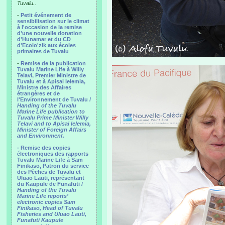
Tuvalu..
-
Petit événement de
sensibilisation sur le climat
à l'occasion de la remise
d'une nouvelle donation
d'Hunamar et du CD
d'Ecolo'zik aux écoles
primaires de Tuvalu
-
Remise de la publication
Tuvalu Marine Life à Willy
Telavi, Premier Ministre de
Tuvalu et à Apisai Ielemia,
Ministre des Affaires
étrangères et de
l'Environnement de Tuvalu /
Handing of the Tuvalu
Marine Life publication to
Tuvalu Prime Minister Willy
Telavi and to Apisai Ielemia,
Minister of Foreign Affairs
and Environment.
- Remise des copies
électroniques des rapports
Tuvalu Marine Life à Sam
Finikaso, Patron du service
des Pêches de Tuvalu et
Uluao Lauti, représentant
du Kaupule de Funafuti /
Handing of the Tuvalu
Marine Life reports’
electronic copies Sam
Finikaso, Head of Tuvalu
Fisheries and Uluao Lauti,
Funafuti Kaupule