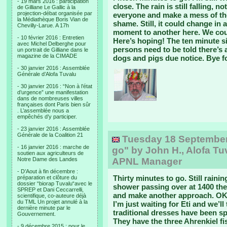
- 19 mars 2016 : participation
close. The rain is still falling,
de Gilliane Le Gallic à la
projection-débat organisée par
everyone and make a mess of the
la Médiathèque Boris Vian de
shame. Still, it could change in 
Chevilly-Larue. A 17h
moment to another here. We coul
- 10 février 2016 : Entretien
Here’s hoping! The ten minute 
avec Michel Delberghe pour
persons need to be told there’s 
un portrait de Gilliane dans le
magazine de la CIMADE
dogs and pigs due notice. Bye f
- 30 janvier 2016 : Assemblée
Générale d’Alofa Tuvalu
- 30 janvier 2016 : “Non à l’état
d’urgence” une manifestation
dans de nombreuses villes
françaises dont Paris bien sûr
. L’assemblée nous a
empêchés d’y participer.
- 23 janvier 2016 : Assemblée
Générale de la Coalition 21
Tuesday 18 September, 
- 16 janvier 2016 : marche de
go" by John H., Alofa Tu
soutien aux agriculteurs de
Notre Dame des Landes
APNL Manager
- D’Aout à fin décembre :
Thirty minutes to go. Still raini
préparation et clôture du
dossier “biorap Tuvalu“avec le
shower passing over at 1400 th
SPREP et Dani Ceccarrelli,
and make another approach. OK, 
scientifique, co-auteure déjà
du TML Un projet annulé à la
I’m just waiting for Eti and we’l
dernière minute par le
traditional dresses have been s
Gouvernement.
They have the three Ahrenkiel fis
- 9 décembre 2015 : pour le