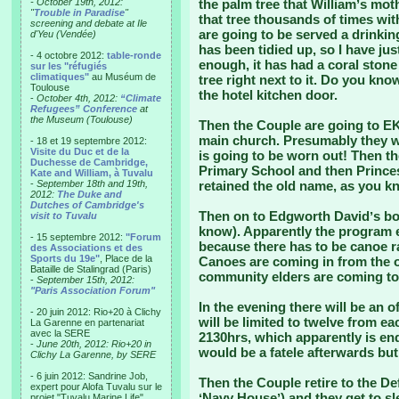
- October 19th, 2012:
the palm tree that Williamʼs mot
"
Trouble in Paradise
"
that tree thousands of times with
screening and debate at Ile
are going to be served a drinking
d'Yeu (Vendée)
has been tidied up, so I have jus
- 4 octobre 2012:
table-ronde
enough, it has had a coral stone
sur les "réfugiés
climatiques"
au Muséum de
tree right next to it. Do you kno
Toulouse
the hotel kitchen door.
-
October 4th, 2012:
“Climate
Refugees” Conference
at
the Museum (Toulouse)
Then the Couple are going to EKT
main church. Presumably they wi
- 18 et 19 septembre 2012:
Visite du Duc et de la
is going to be worn out! Then th
Duchesse de Cambridge,
Primary School and then Princes
Kate and William, à Tuvalu
-
September 18th and 19th,
retained the old name, as you k
2012:
The Duke and
Dutches of Cambridge's
Then on to Edgworth Davidʼs bor
visit to Tuvalu
know). Apparently the program en
- 15 septembre 2012:
"Forum
because there has to be canoe ra
des Associations et des
Sports du 19e"
, Place de la
Canoes are coming in from the o
Bataille de Stalingrad (Paris)
community elders are coming to
-
September 15th, 2012:
"Paris Association Forum"
In the evening there will be an o
- 20 juin 2012: Rio+20 à Clichy
will be limited to twelve from ea
La Garenne en partenariat
avec la SERE
2130hrs, which apparently is end 
-
June 20th, 2012: Rio+20 in
would be a fatele afterwards but
Clichy La Garenne, by SERE
- 6 juin 2012: Sandrine Job,
Then the Couple retire to the De
expert pour Alofa Tuvalu sur le
ʻNavy Houseʼ) and they get to s
projet "Tuvalu Marine Life",