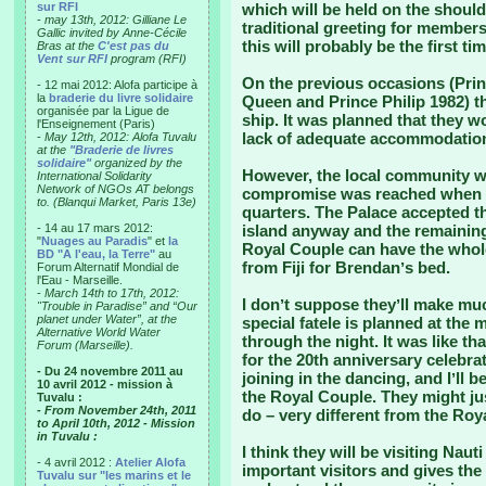
sur RFI
which will be held on the should
-
may 13th, 2012: Gilliane Le
traditional greeting for members
Gallic invited by Anne-Cécile
this will probably be the first tim
Bras at the
C'est pas du
Vent sur RFI
program (RFI)
On the previous occasions (Prin
- 12 mai 2012: Alofa participe à
la
braderie du livre solidaire
Queen and Prince Philip 1982) t
organisée par la Ligue de
ship. It was planned that they w
l'Enseignement (Paris)
lack of adequate accommodation 
-
May 12th, 2012: Alofa Tuvalu
at the
"Braderie de livres
solidaire"
organized by the
However, the local community wer
International Solidarity
Network of NGOs AT belongs
compromise was reached when 
to. (Blanqui Market, Paris 13e)
quarters. The Palace accepted tha
- 14 au 17 mars 2012:
island anyway and the remaining
"
Nuages au Paradis
" et
la
Royal Couple can have the who
BD "A l'eau, la Terre"
au
from Fiji for Brendanʼs bed.
Forum Alternatif Mondial de
l'Eau - Marseille.
-
March 14th to 17th, 2012:
I donʼt suppose theyʼll make muc
"Trouble in Paradise” and “Our
planet under Water”, at the
special fatele is planned at the 
Alternative World Water
through the night. It was like 
Forum (Marseille).
for the 20th anniversary celebra
- Du 24 novembre 2011 au
joining in the dancing, and Iʼll 
10 avril 2012 - mission à
the Royal Couple. They might just
Tuvalu :
- From November 24th, 2011
do – very different from the Royal
to April 10th, 2012 - Mission
in Tuvalu :
I think they will be visiting Nau
- 4 avril 2012 :
Atelier Alofa
important visitors and gives the
Tuvalu sur "les marins et le