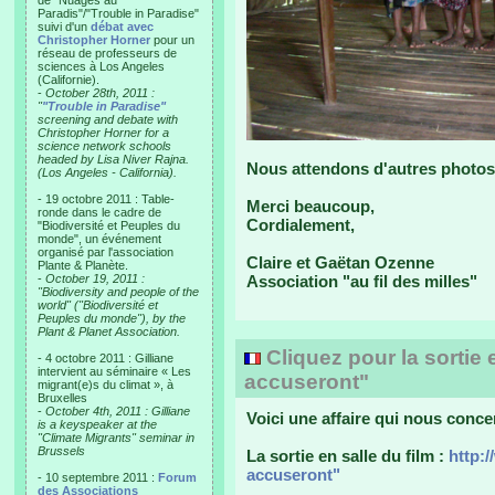
de "Nuages au
Paradis"/"Trouble in Paradise"
suivi d'un
débat avec
Christopher Horner
pour un
réseau de professeurs de
sciences à Los Angeles
(Californie).
-
October 28th, 2011 :
"
"Trouble in Paradise"
screening and debate with
Christopher Horner for a
science network schools
headed by Lisa Niver Rajna.
Nous attendons d'autres photos 
(Los Angeles - California).
- 19 octobre 2011 : Table-
Merci beaucoup,
ronde dans le cadre de
Cordialement,
"Biodiversité et Peuples du
monde", un événement
organisé par l'association
Claire et Gaëtan Ozenne
Plante & Planète.
-
October 19, 2011 :
Association "au fil des milles"
"Biodiversity and people of the
world" ("Biodiversité et
Peuples du monde"), by the
Plant & Planet Association.
Cliquez pour la sortie
- 4 octobre 2011 : Gilliane
intervient au séminaire « Les
accuseront"
migrant(e)s du climat », à
Bruxelles
-
October 4th, 2011 : Gilliane
Voici une affaire qui nous con
is a keyspeaker at the
"Climate Migrants" seminar in
Brussels
La sortie en salle du film :
http:
accuseront"
- 10 septembre 2011 :
Forum
des Associations