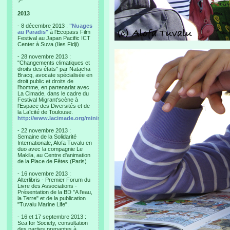
?"
2013
- 8 décembre 2013 :
"Nuages
au Paradis"
à l'Ecopass Film
Festival au Japan Pacific ICT
Center à Suva (Iles Fidji)
- 28 novembre 2013 :
"Changements climatiques et
droits des états" par Natacha
Bracq, avocate spécialisée en
droit public et droits de
l'homme, en partenariat avec
La Cimade, dans le cadre du
Festival Migrant'scène à
l'Espace des Diversités et de
la Laïcité de Toulouse.
http://www.lacimade.org/minisites/migrantscene
- 22 novembre 2013 :
Semaine de la Solidarité
Internationale, Alofa Tuvalu en
duo avec la compagnie Le
Makila, au Centre d'animation
de la Place de Fêtes (Paris)
- 16 novembre 2013 :
Alterlibris - Premier Forum du
Livre des Associations -
Présentation de la BD "A l'eau,
la Terre" et de la publication
"Tuvalu Marine Life".
- 16 et 17 septembre 2013 :
Sea for Society, consultation
des parties prenantes à