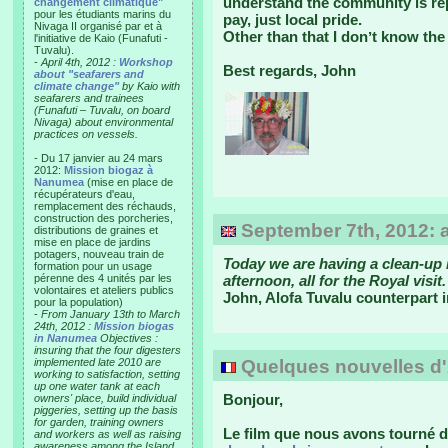
understand the community is repa
changement climatique"
pour les étudiants marins du
pay, just local pride.
Nivaga II organisé par et à
Other than that I donʼt know the 
l'initiative de Kaio (Funafuti -
Tuvalu).
-
April 4th, 2012 :
Workshop
Best regards, John
about "seafarers and
climate change"
by Kaio with
seafarers and trainees
(Funafuti – Tuvalu, on board
Nivaga) about environmental
practices on vessels.
- Du 17 janvier au 24 mars
2012:
Mission biogaz à
Nanumea
(mise en place de
récupérateurs d'eau,
remplacement des réchauds,
construction des porcheries,
September 7th, 2012: 
distributions de graines et
mise en place de jardins
potagers, nouveau train de
Today we are having a clean-up 
formation pour un usage
pérenne des 4 unités par les
afternoon, all for the Royal visi
volontaires et ateliers publics
John, Alofa Tuvalu counterpart
pour la population)
-
From January 13th to March
24th, 2012 :
Mission biogas
in Nanumea
Objectives :
insuring that the four digesters
implemented late 2010 are
Quelques nouvelles d'Au
working to satisfaction, setting
up one water tank at each
Bonjour,
owners' place, build individual
piggeries, setting up the basis
for garden, training owners
Le film que nous avons tourné da
and workers as well as raising
awareness among the Island