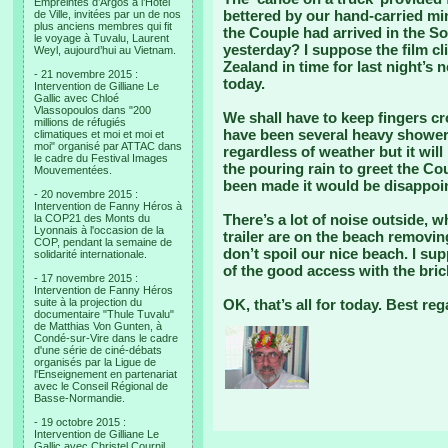
Empreintes d’Argos à l’Hotel
bettered by our hand-carried mi
de Ville, invitées par un de nos
plus anciens membres qui fit
the Couple had arrived in the So
le voyage à Tuvalu, Laurent
yesterday? I suppose the film cl
Weyl, aujourd’hui au Vietnam.
Zealand in time for last night’s
- 21 novembre 2015 :
today.
Intervention de Gilliane Le
Gallic avec Chloé
Vlassopoulos dans "200
We shall have to keep fingers c
millions de réfugiés
have been several heavy showers
climatiques et moi et moi et
moi" organisé par ATTAC dans
regardless of weather but it will
le cadre du Festival Images
the pouring rain to greet the Cou
Mouvementées.
been made it would be disappoint
- 20 novembre 2015 :
Intervention de Fanny Héros à
There’s a lot of noise outside, 
la COP21 des Monts du
Lyonnais à l'occasion de la
trailer are on the beach removin
COP, pendant la semaine de
don’t spoil our nice beach. I s
solidarité internationale.
of the good access with the bri
- 17 novembre 2015 :
Intervention de Fanny Héros
suite à la projection du
OK, that’s all for today. Best re
documentaire "Thule Tuvalu"
de Matthias Von Gunten, à
Condé-sur-Vire dans le cadre
d'une série de ciné-débats
organisés par la Ligue de
l'Enseignement en partenariat
avec le Conseil Régional de
Basse-Normandie.
- 19 octobre 2015 :
Intervention de Gilliane Le
Gallic avec Christel Cournil,