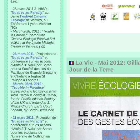
12e).
- 26 mars 2011 à 14h30 :
"
Nuages au Paradis
" au
3eme
Festival Cinéma
Ecologie
de Vanves, au
Théâtre du Lycée Michelet
(92)
-
March 26th, 2011 : "Trouble
in Paradise" part of the
Cinéma Ecologie Festival 3rd
edition, at the Lycée Michelet
theater in Vanves, (92)
-
23 mars 2011
: Projection de
"
Nuages au Paradis
" et
conférence sur les actions
La Vie - Mai 2012: Gill
d'Alofa à Tuvalu, par Sarah
Jour de la Terre
pour la Société des Iles du
Pacifique de Grande Bretagne
et d'Ireland à l'église St
Philippe à Londres.
-
March, 23rd, 2011
:
"
Trouble in Paradise
"
screening and lecture on what
Alofa Tuvalu is doing in Tuvalu,
for the Pacific Islands Society
of the UK and Ireland at St
Philips Church, Earls Court,
London, by Sarah Hemstock
-
11 mars 2011
: Projection de
"
Nuages au Paradis
" et
conférence sur les actions
d'Alofa à Tuvalu, par Sarah
pour les étudiants de
l'Université de Nottingham