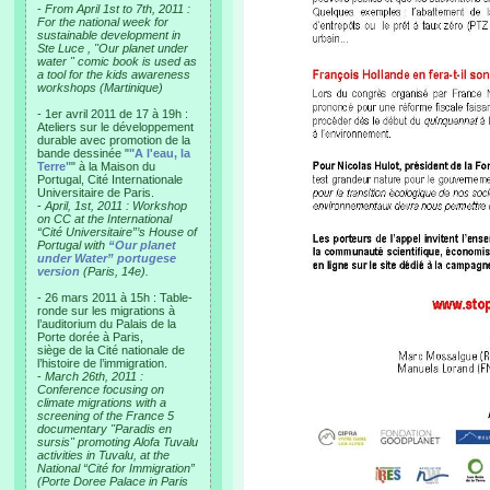
-
From April 1st to 7th, 2011 :
For the national week for
sustainable development in
Ste Luce , "Our planet under
water " comic book is used as
a tool for the kids awareness
workshops (Martinique)
- 1er avril 2011 de 17 à 19h :
Ateliers sur le développement
durable avec promotion de la
bande dessinée "
"A l'eau, la
Terre"
" à la Maison du
Portugal, Cité Internationale
Universitaire de Paris.
-
April, 1st, 2011 : Workshop
on CC at the International
“Cité Universitaire”’s House of
Portugal with
“Our planet
under Water” portugese
version
(Paris, 14e).
- 26 mars 2011 à 15h : Table-
ronde sur les migrations à
l’auditorium du Palais de la
Porte dorée à Paris,
siège de la Cité nationale de
l’histoire de l’immigration.
-
March 26th, 2011 :
Conference focusing on
climate migrations with a
screening of the France 5
documentary "Paradis en
sursis" promoting Alofa Tuvalu
activities in Tuvalu, at the
National “Cité for Immigration”
(Porte Doree Palace in Paris