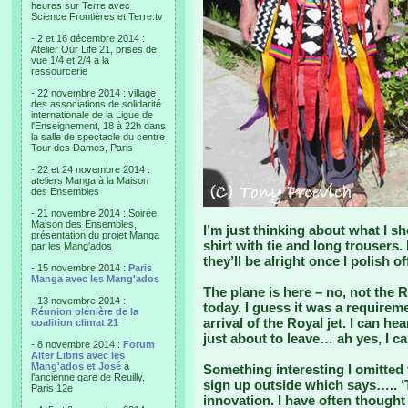
heures sur Terre avec
Science Frontières et Terre.tv
- 2 et 16 décembre 2014 :
Atelier Our Life 21, prises de
vue 1/4 et 2/4 à la
ressourcerie
- 22 novembre 2014 : village
des associations de solidarité
internationale de la Ligue de
l'Enseignement, 18 à 22h dans
la salle de spectacle du centre
Tour des Dames, Paris
- 22 et 24 novembre 2014 :
ateliers Manga à la Maison
des Ensembles
- 21 novembre 2014 : Soirée
Maison des Ensembles,
I’m just thinking about what I s
présentation du projet Manga
shirt with tie and long trousers.
par les Mang'ados
they’ll be alright once I polish o
- 15 novembre 2014 :
Paris
Manga avec les Mang'ados
The plane is here – no, not the R
- 13 novembre 2014 :
today. I guess it was a requirem
Réunion plénière de la
arrival of the Royal jet. I can h
coalition climat 21
just about to leave… ah yes, I c
- 8 novembre 2014 :
Forum
Alter Libris avec les
Mang'ados et José
à
Something interesting I omitted
l'ancienne gare de Reuilly,
sign up outside which says….. ‘
Paris 12e
innovation. I have often thought