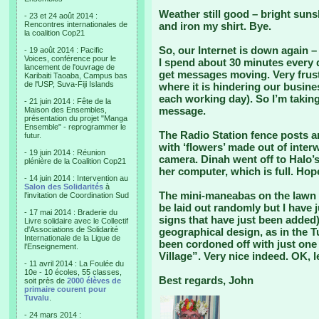
Weather still good – bright suns
- 23 et 24 août 2014 :
Rencontres internationales de
and iron my shirt. Bye.
la coalition Cop21
So, our Internet is down again
- 19 août 2014 : Pacific
Voices, conférence pour le
I spend about 30 minutes every d
lancement de l'ouvrage de
get messages moving. Very frust
Karibaiti Taoaba, Campus bas
de l'USP, Suva-Fiji Islands
where it is hindering our busines
each working day). So I’m taking
- 21 juin 2014 : Fête de la
message.
Maison des Ensembles,
présentation du projet "Manga
Ensemble" - reprogrammer le
The Radio Station fence posts ar
futur.
with ‘flowers’ made out of inter
- 19 juin 2014 : Réunion
camera. Dinah went off to Halo’
plénière de la Coalition Cop21
her computer, which is full. Hope
- 14 juin 2014 : Intervention au
Salon des Solidarités
à
The mini-maneabas on the lawn 
l'invitation de Coordination Sud
be laid out randomly but I have j
- 17 mai 2014 : Braderie du
signs that have just been added) 
Livre solidaire avec le Collectif
d'Associations de Solidarité
geographical design, as in the T
Internationale de la Ligue de
been cordoned off with just one
l'Enseignement.
Village”. Very nice indeed. OK, l
- 11 avril 2014 : La Foulée du
10e - 10 écoles, 55 classes,
Best regards, John
soit près de
2000 élèves de
primaire courent pour
Tuvalu
.
- 24 mars 2014 :