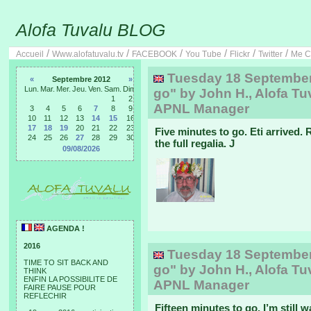
Alofa Tuvalu BLOG
/
/
/
/
/
/
Accueil
Www.alofatuvalu.tv
FACEBOOK
You Tube
Flickr
Twitter
Me C
Tuesday 18 September, 
«
Septembre 2012
»
Lun.
Mar.
Mer.
Jeu.
Ven.
Sam.
Dim.
go" by John H., Alofa Tu
1
2
APNL Manager
3
4
5
6
7
8
9
10
11
12
13
14
15
16
17
18
19
20
21
22
23
Five minutes to go. Eti arrived
24
25
26
27
28
29
30
the full regalia. J
09/08/2026
AGENDA !
2016
Tuesday 18 September, 
TIME TO SIT BACK AND
go" by John H., Alofa Tu
THINK
ENFIN LA POSSIBILITE DE
APNL Manager
FAIRE PAUSE POUR
REFLECHIR
Fifteen minutes to go. I’m still w