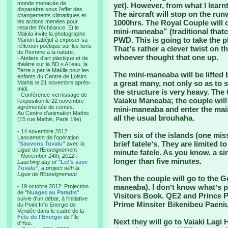
monde menacée de
yet). However, from what I learnt
disparaître sous l’effet des
The aircraft will stop on the runw
changements climatiques et
les actions menées pour
1000hrs. The Royal Couple will d
retarder l’échéance. Et le
mini-maneaba” (traditional that
Makila invite la photographe
PWD. This is going to take the p
Marion Labéjof à exposer sa
réflexion poétique sur les liens
Thatʼs rather a clever twist on t
de l’homme à la nature.
whoever thought that one up.
- Ateliers d’art plastique et de
théâtre sur la BD « A l’eau, la
Terre » par le Makila pour les
The mini-maneaba will be lifted
enfants du Centre de Loisirs
a great many, not only so as to
Mathis le 21 novembre après-
midi.
the structure is very heavy. The 
- Conférence-vernissage de
Vaiaku Maneaba; the couple will 
l’exposition le 22 novembre
agrémentée de contes.
mini-maneaba and enter the ma
Au Centre d’animation Mathis
all the usual brouhaha.
(15 rue Mathis, Paris 19e)
- 14 novembre 2012:
Then six of the islands (one mis
Lancement de l'opération
brief fateleʼs. They are limited t
"Sauvons Tuvalu"
avec la
Ligue de l'Enseignement
minute fatele. As you know, a s
- November 14th, 2012 :
longer than five minutes.
Lauching day of
"Let's save
Tuvalu"
, a project with la
Ligue de l'Enseignement
Then the couple will go to the G
maneaba). I donʼt know whatʼs p
- 19 octobre 2012: Projection
de "
Nuages au Paradis
"
Visitors Book. QE2 and Prince Ph
suivie d'un débat, à l'initiative
Prime Minsiter Bikenibeu Paeniu
du Point Info Energie de
Vendée dans le cadre de la
Fête de l'Energie
de l'île
Next they will go to Vaiaki Lagi H
d'Yeu.