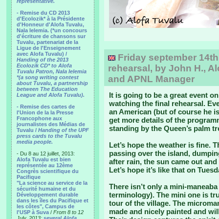
representative.
- Remise du CD 2013
d'Ecolozik* à la Présidente
d'Honneur d'Alofa Tuvalu,
Nala Ielemia. (*un concours
d'écriture de chansons sur
Tuvalu, partenariat de la
Ligue de l'Enseignement
avec Alofa Tuvalu) /
Friday september 14th: 
Handing of the 2013
Ecolozik CD* to Alofa
rehearsal, by John H., Al
Tuvalu Patron, Nala Ielemia
and APNL Manager
*(a song writing contest
about Tuvalu, a partnership
between The Education
It is going to be a great event o
League and Alofa Tuvalu).
watching the final rehearsal. Ev
- Remise des cartes de
an American (but of course he is
l'Union de la la Presse
Francophone aux
get more details of the progra
journalistes des Médias de
standing by the Queen’s palm tree
Tuvalu /
Handing of the UPF
press cards to the Tuvalu
media people.
Let’s hope the weather is fine.
passing over the island, dumpin
- Du 8 au 12 juillet, 2013:
Alofa Tuvalu est bien
after rain, the sun came out and 
représentée au 12ème
Let’s hope it’s like that on Tuesd
Congrès scientifique du
Pacifique
"La science au service de la
There isn’t only a mini-maneaba
sécurité humaine et du
terminology). The mini one is tr
Développement durable
dans les îles du Pacifique et
tour of the village. The microma
les côtes", Campus de
made and nicely painted and wil
l'USP à Suva
/
From 8 to 12
July, 2013:
several Alofa