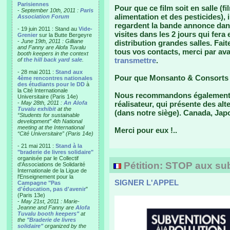
Parisiennes
Pour que ce film soit en salle (
-
September 10th, 2011 :
Paris
alimentation et des pesticides)
Association Forum
regardent la bande annonce dans
- 19 juin 2011 : Stand au
Vide-
visites dans les 2 jours qui fera
Grenier
sur la Butte Bergeyre
-
June 19th, 2011 : Gilliane
distribution grandes salles. Faite
and Fanny are Alofa Tuvalu
tous vos contacts, merci par av
booth keepers in the context
transmettre
.
of
the hill back yard sale
.
- 28 mai 2011 :
Stand aux
Pour que Monsanto & Consorts ne
4ème rencontres nationales
des étudiants pour le DD
à
la Cité Internationale
Nous recommandons également "
Universitaire (Paris 14e)
-
May 28th, 2011 :
An Alofa
réalisateur, qui présente des alt
Tuvalu exhibit
at the
(dans notre siège). Canada, Jap
“Students for sustainable
development” 4th National
meeting at the International
Merci pour eux !..
“Cité Universitaire” (Paris 14e)
- 21 mai 2011 :
Stand à la
"braderie de livres solidaire"
organisée par le Collectif
Pétition: STOP aux subv
d'Associations de Solidarité
Internationale de la Ligue de
l'Enseignement pour la
SIGNER L'APPEL
Campagne "Pas
d'éducation, pas d'avenir
"
(Paris 13e)
-
May 21st, 2011 : Marie-
Jeanne and Fanny are
Alofa
Tuvalu booth keepers"
at
the
"Braderie de livres
solidaire"
organized by the