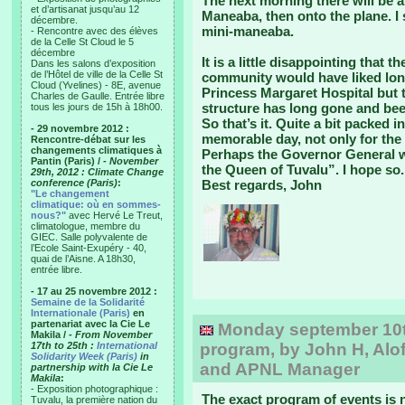
The next morning there will be a
et d’artisanat jusqu’au 12
Maneaba, then onto the plane. I 
décembre.
mini-maneaba.
- Rencontre avec des élèves
de la Celle St Cloud le 5
décembre
It is a little disappointing that th
Dans les salons d’exposition
de l’Hôtel de ville de la Celle St
community would have liked long
Cloud (Yvelines) - 8E, avenue
Princess Margaret Hospital but t
Charles de Gaulle. Entrée libre
structure has long gone and bee
tous les jours de 15h à 18h00.
So that’s it. Quite a bit packed in
- 29 novembre 2012 :
memorable day, not only for the 
Rencontre-débat sur les
changements climatiques à
Perhaps the Governor General wi
Pantin (Paris) /
- November
the Queen of Tuvalu”. I hope so.
29th, 2012 : Climate Change
conference (Paris)
:
Best regards, John
"Le changement
climatique: où en sommes-
nous?"
avec Hervé Le Treut,
climatologue, membre du
GIEC. Salle polyvalente de
l’Ecole Saint-Exupéry - 40,
quai de l’Aisne. A 18h30,
entrée libre.
- 17 au 25 novembre 2012 :
Semaine de la Solidarité
Internationale (Paris)
en
partenariat avec la Cie Le
Monday september 10th:
Makila /
- From November
17th to 25th :
International
program, by John H, Alof
Solidarity Week (Paris)
in
and APNL Manager
partnership with la Cie Le
Makila
:
- Exposition photographique :
The exact program of events is n
Tuvalu, la première nation du