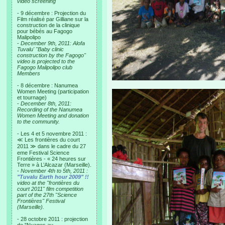
video screening
- 9 décembre : Projection du
Film réalisé par Gilliane sur la
construction de la clinique
pour bébés au Fagogo
Malipolipo
-
December 9th, 2011: Alofa
Tuvalu' "Baby clinic
construction by the Fagogo"
video is projected to the
Fagogo Malipolipo club
Members
- 8 décembre : Nanumea
Women Meeting (participation
et tournage)
-
December 8th, 2011:
Recording of the Nanumea
Women Meeting and donation
to the community.
- Les 4 et 5 novembre 2011 :
≪ Les frontières du court
2011 ≫ dans le cadre du 27
eme Festival Science
Frontières - « 24 heures sur
Terre » à L’Alcazar (Marseille).
-
November 4th to 5th, 2011 :
"Tuvalu Earth hour 2009" !!
video at the "frontières du
court 2011" film competition
part of the 27th "Science
Frontières" Festival
(Marseille).
- 28 octobre 2011 : projection