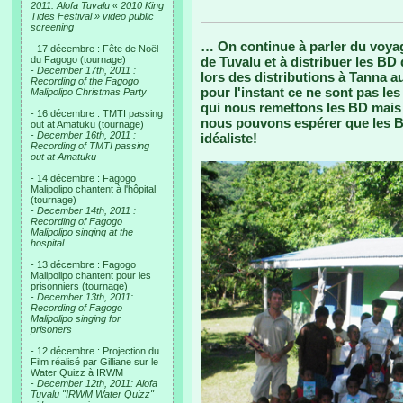
2011: Alofa Tuvalu « 2010 King
Tides Festival » video public
screening
… On continue à parler du voyag
- 17 décembre : Fête de Noël
du Fagogo (tournage)
de Tuvalu et à distribuer les BD
-
December 17th, 2011 :
lors des distributions à Tanna a
Recording of the Fagogo
pour l'instant ce ne sont pas les
Malipolipo Christmas Party
qui nous remettons les BD mais la
- 16 décembre : TMTI passing
nous pouvons espérer que les 
out at Amatuku (tournage)
-
December 16th, 2011 :
idéaliste!
Recording of TMTI passing
out at Amatuku
- 14 décembre : Fagogo
Malipolipo chantent à l'hôpital
(tournage)
-
December 14th, 2011 :
Recording of Fagogo
Malipolipo singing at the
hospital
- 13 décembre : Fagogo
Malipolipo chantent pour les
prisonniers (tournage)
-
December 13th, 2011:
Recording of Fagogo
Malipolipo singing for
prisoners
- 12 décembre : Projection du
Film réalisé par Gilliane sur le
Water Quizz à IRWM
-
December 12th, 2011: Alofa
Tuvalu "IRWM Water Quizz"