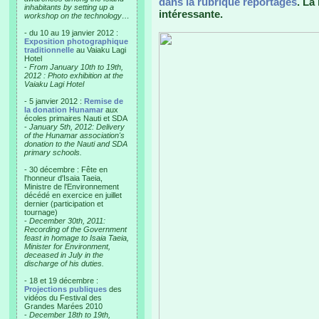
dans la rubrique reportages
. La
inhabitants by setting up a
intéressante.
workshop on the technology…
- du 10 au 19 janvier 2012 :
Exposition photographique
traditionnelle
au Vaiaku Lagi
Hotel
-
From January 10th to 19th,
2012 : Photo exhibition at the
Vaiaku Lagi Hotel
- 5 janvier 2012 :
Remise de
la donation Hunamar
aux
écoles primaires Nauti et SDA
-
January 5th, 2012: Delivery
of the Hunamar association's
donation to the Nauti and SDA
primary schools.
- 30 décembre : Fête en
l'honneur d'Isaia Taeia,
Ministre de l'Environnement
décédé en exercice en juillet
dernier (participation et
tournage)
-
December 30th, 2011:
Recording of the Government
feast in homage to Isaia Taeia,
Minister for Environment,
deceased in July in the
discharge of his duties.
- 18 et 19 décembre :
Projections publiques
des
vidéos du Festival des
Grandes Marées 2010
-
December 18th to 19th,