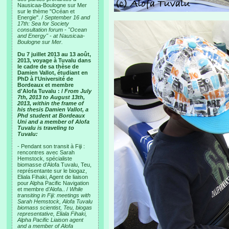
Nausicaa-Boulogne sur Mer
sur le thème "Océan et
Energie". /
September 16 and
17th: Sea for Society
consultation forum - "Ocean
and Energy" - at Nausicaa-
Boulogne sur Mer.
Du 7 juillet 2013 au 13 août,
2013, voyage à Tuvalu dans
le cadre de sa thèse de
Damien Vallot, étudiant en
PhD à l'Université de
Bordeaux et membre
d'Alofa Tuvalu : /
From July
7th, 2013 to August 13th,
2013, within the frame of
his thesis Damien Vallot, a
Phd student at Bordeaux
Uni and a member of Alofa
Tuvalu is traveling to
Tuvalu:
- Pendant son transit à Fiji :
rencontres avec Sarah
Hemstock, spécialiste
biomasse d’Alofa Tuvalu, Teu,
représentante sur le biogaz,
Eliala Fihaki, Agent de liaison
pour Alpha Pacific Navigation
et membre d’Alofa.. /
While
transiting in Fiji: meetings with
Sarah Hemstock, Alofa Tuvalu
biomass scientist, Teu, biogas
representative, Eliala Fihaki,
Alpha Pacific Liaison agent
and a member of Alofa