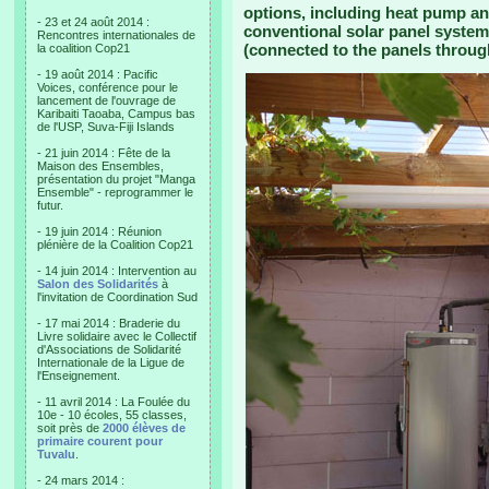
options, including heat pump an
- 23 et 24 août 2014 :
conventional solar panel system 
Rencontres internationales de
(connected to the panels throug
la coalition Cop21
- 19 août 2014 : Pacific
Voices, conférence pour le
lancement de l'ouvrage de
Karibaiti Taoaba, Campus bas
de l'USP, Suva-Fiji Islands
- 21 juin 2014 : Fête de la
Maison des Ensembles,
présentation du projet "Manga
Ensemble" - reprogrammer le
futur.
- 19 juin 2014 : Réunion
plénière de la Coalition Cop21
- 14 juin 2014 : Intervention au
Salon des Solidarités
à
l'invitation de Coordination Sud
- 17 mai 2014 : Braderie du
Livre solidaire avec le Collectif
d'Associations de Solidarité
Internationale de la Ligue de
l'Enseignement.
- 11 avril 2014 : La Foulée du
10e - 10 écoles, 55 classes,
soit près de
2000 élèves de
primaire courent pour
Tuvalu
.
- 24 mars 2014 :