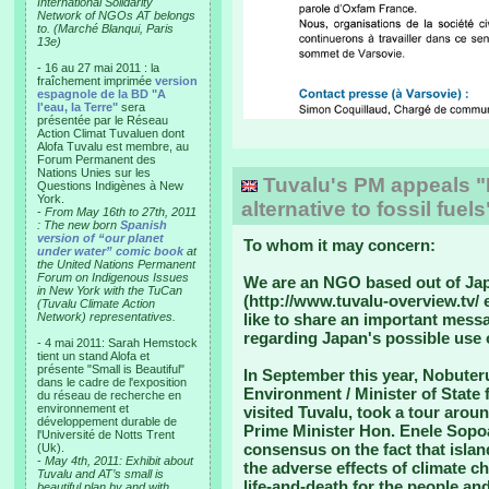
International Solidarity
Network of NGOs AT belongs
to. (Marché Blanqui, Paris
13e)
- 16 au 27 mai 2011 : la
fraîchement imprimée
version
espagnole de la BD "A
l'eau, la Terre"
sera
présentée par le Réseau
Action Climat Tuvaluen dont
Alofa Tuvalu est membre, au
Forum Permanent des
Nations Unies sur les
Tuvalu's PM appeals "
Questions Indigènes à New
York.
alternative to fossil fue
-
From May 16th to 27th, 2011
: The new born
Spanish
version of “our planet
To whom it may concern:
under water” comic book
at
the United Nations Permanent
Forum on Indigenous Issues
We are an NGO based out of Jap
in New York with the TuCan
(http://www.tuvalu-overview.tv/
(Tuvalu Climate Action
Network) representatives.
like to share an important mess
regarding Japan's possible use 
- 4 mai 2011: Sarah Hemstock
tient un stand Alofa et
présente "Small is Beautiful"
In September this year, Nobuteru
dans le cadre de l'exposition
Environment / Minister of State
du réseau de recherche en
environnement et
visited Tuvalu, took a tour arou
développement durable de
Prime Minister Hon. Enele Sopo
l'Université de Notts Trent
consensus on the fact that islan
(Uk).
-
May 4th, 2011: Exhibit about
the adverse effects of climate c
Tuvalu and AT’s small is
life-and-death for the people and
beautiful plan by and with