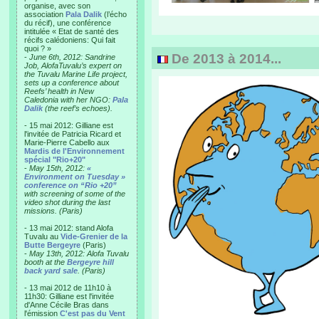
organise, avec son
association
Pala Dalik
(l’écho
du récif), une conférence
intitulée « Etat de santé des
récifs calédoniens: Qui fait
quoi ? »
De 2013 à 2014...
-
June 6th, 2012: Sandrine
Job, AlofaTuvalu’s expert on
the Tuvalu Marine Life project,
sets up a conference about
Reefs’ health in New
Caledonia with her NGO:
Pala
Dalik
(the reef’s echoes).
- 15 mai 2012: Gilliane est
l'invitée de Patricia Ricard et
Marie-Pierre Cabello aux
Mardis de l'Environnement
spécial "Rio+20"
-
May 15th, 2012:
«
Environment on Tuesday »
conference on “Rio +20”
with screening of some of the
video shot during the last
missions. (Paris)
- 13 mai 2012: stand Alofa
Tuvalu au
Vide-Grenier de la
Butte Bergeyre
(Paris)
-
May 13th, 2012: Alofa Tuvalu
booth at the
Bergeyre hill
back yard sale
. (Paris)
- 13 mai 2012 de 11h10 à
11h30: Gilliane est l'invitée
d'Anne Cécile Bras dans
l'émission
C'est pas du Vent