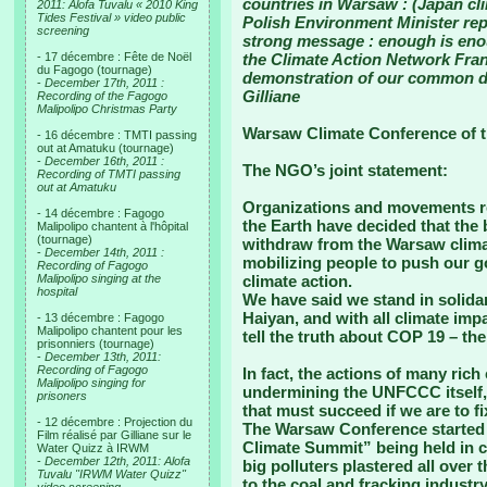
countries in Warsaw : (Japan cli
2011: Alofa Tuvalu « 2010 King
Tides Festival » video public
Polish Environment Minister rep
screening
strong message : enough is enou
- 17 décembre : Fête de Noël
the Climate Action Network Fran
du Fagogo (tournage)
demonstration of our common d
-
December 17th, 2011 :
Gilliane
Recording of the Fagogo
Malipolipo Christmas Party
Warsaw Climate Conference of 
- 16 décembre : TMTI passing
out at Amatuku (tournage)
-
December 16th, 2011 :
The NGO’s joint statement:
Recording of TMTI passing
out at Amatuku
Organizations and movements re
- 14 décembre : Fagogo
the Earth have decided that the b
Malipolipo chantent à l'hôpital
(tournage)
withdraw from the Warsaw climat
-
December 14th, 2011 :
mobilizing people to push our g
Recording of Fagogo
Malipolipo singing at the
climate action.
hospital
We have said we stand in solida
Haiyan, and with all climate imp
- 13 décembre : Fagogo
Malipolipo chantent pour les
tell the truth about COP 19 – t
prisonniers (tournage)
-
December 13th, 2011:
Recording of Fagogo
In fact, the actions of many rich
Malipolipo singing for
undermining the UNFCCC itself, 
prisoners
that must succeed if we are to fix
- 12 décembre : Projection du
The Warsaw Conference started o
Film réalisé par Gilliane sur le
Climate Summit” being held in 
Water Quizz à IRWM
-
December 12th, 2011: Alofa
big polluters plastered all over
Tuvalu "IRWM Water Quizz"
to the coal and fracking industry