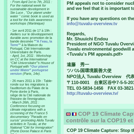
-
From April 1st to 7th, 2011 :
PM appeals not to consider nucle
For the national week for
and we feel that it is important 
sustainable development in
Ste Luce , "Our planet under
water " comic book is used as
If you have any questions on the 
a tool for the kids awareness
info@tuvalu-overview.tv
workshops (Martinique)
- 1er avril 2011 de 17 à 19h :
Regards,
Ateliers sur le développement
durable avec promotion de la
Mr. Shuuichi Endou
bande dessinée "
"A l'eau, la
President of NGO Tuvalu Overv
Terre"
" à la Maison du
Tuvalu environmental goodwill
Portugal, Cité Internationale
Universitaire de Paris.
<Tuvalu's PM appeals.pdf>
-
April, 1st, 2011 : Workshop
on CC at the International
“Cité Universitaire”’s House of
遠藤 秀一
Portugal with
“Our planet
ツバル国環境親善大使
under Water” portugese
version
(Paris, 14e).
NPO法人 Tuvalu Overview 
- 26 mars 2011 à 15h : Table-
〒110-0001 台東区谷中7-5-5-20
ronde sur les migrations à
TEL 03-5834-1456 FAX 03-3821
l’auditorium du Palais de la
Porte dorée à Paris,
http://tuvalu-overview.tv/
siège de la Cité nationale de
l’histoire de l’immigration.
-
March 26th, 2011 :
Conference focusing on
climate migrations with a
COP 19 Climate Captu
screening of the France 5
documentary "Paradis en
contrôle sur la COP19 et 
sursis" promoting Alofa Tuvalu
activities in Tuvalu, at the
National “Cité for Immigration”
COP 19 Climate Capture: Stop t
(Porte Doree Palace in Paris