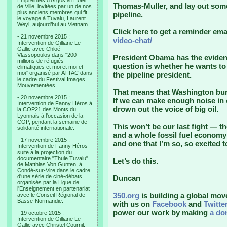
Empreintes d’Argos à l’Hotel
Thomas-Muller, and lay out some 
de Ville, invitées par un de nos
plus anciens membres qui fit
pipeline.
le voyage à Tuvalu, Laurent
Weyl, aujourd’hui au Vietnam.
Click here to get a reminder ema
- 21 novembre 2015 :
video-chat/
Intervention de Gilliane Le
Gallic avec Chloé
Vlassopoulos dans "200
President Obama has the evidenc
millions de réfugiés
question is whether he wants t
climatiques et moi et moi et
moi" organisé par ATTAC dans
the pipeline president.
le cadre du Festival Images
Mouvementées.
That means that Washington bure
- 20 novembre 2015 :
If we can make enough noise in
Intervention de Fanny Héros à
drown out the voice of big oil.
la COP21 des Monts du
Lyonnais à l'occasion de la
COP, pendant la semaine de
This won’t be our last fight — th
solidarité internationale.
and a whole fossil fuel economy 
- 17 novembre 2015 :
and one that I’m so, so excited 
Intervention de Fanny Héros
suite à la projection du
documentaire "Thule Tuvalu"
Let’s do this.
de Matthias Von Gunten, à
Condé-sur-Vire dans le cadre
d'une série de ciné-débats
Duncan
organisés par la Ligue de
l'Enseignement en partenariat
350.org
is building a global mov
avec le Conseil Régional de
Basse-Normandie.
with us on
Facebook
and
Twitte
power our work by making
a do
- 19 octobre 2015 :
Intervention de Gilliane Le
Gallic avec Christel Cournil,