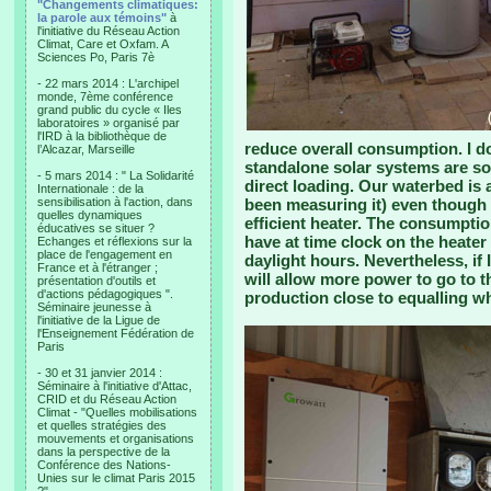
"Changements climatiques:
la parole aux témoins"
à
l'initiative du Réseau Action
Climat, Care et Oxfam. A
Sciences Po, Paris 7è
- 22 mars 2014 : L'archipel
monde, 7ème conférence
grand public du cycle « Iles
laboratoires » organisé par
l'IRD à la bibliothèque de
reduce overall consumption. I d
l’Alcazar, Marseille
standalone solar systems are so
- 5 mars 2014 : " La Solidarité
direct loading. Our waterbed is 
Internationale : de la
sensibilisation à l'action, dans
been measuring it) even though 
quelles dynamiques
efficient heater. The consumptio
éducatives se situer ?
have at time clock on the heater 
Echanges et réflexions sur la
place de l'engagement en
daylight hours. Nevertheless, if 
France et à l'étranger ;
will allow more power to go to t
présentation d'outils et
d'actions pédagogiques ".
production close to equalling wh
Séminaire jeunesse à
l'initiative de la Ligue de
l'Enseignement Fédération de
Paris
- 30 et 31 janvier 2014 :
Séminaire à l'initiative d'Attac,
CRID et du Réseau Action
Climat - "Quelles mobilisations
et quelles stratégies des
mouvements et organisations
dans la perspective de la
Conférence des Nations-
Unies sur le climat Paris 2015