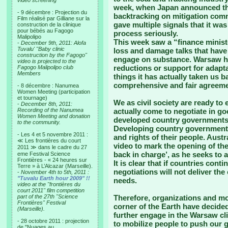
video screening
week, when Japan announced tha
- 9 décembre : Projection du
backtracking on mitigation com
Film réalisé par Gilliane sur la
gave multiple signals that it was
construction de la clinique
pour bébés au Fagogo
process seriously.
Malipolipo
This week saw a “finance ministe
-
December 9th, 2011: Alofa
Tuvalu' "Baby clinic
loss and damage talks that have 
construction by the Fagogo"
engage on substance. Warsaw ha
video is projected to the
reductions or support for adapt
Fagogo Malipolipo club
Members
things it has actually taken us 
comprehensive and fair agreemen
- 8 décembre : Nanumea
Women Meeting (participation
et tournage)
We as civil society are ready t
-
December 8th, 2011:
Recording of the Nanumea
actually come to negotiate in go
Women Meeting and donation
developed country governments 
to the community.
Developing country governments 
- Les 4 et 5 novembre 2011 :
and rights of their people. Aust
≪ Les frontières du court
video to mark the opening of the
2011 ≫ dans le cadre du 27
back in charge’, as he seeks to 
eme Festival Science
Frontières - « 24 heures sur
It is clear that if countries cont
Terre » à L’Alcazar (Marseille).
negotiations will not deliver the
-
November 4th to 5th, 2011 :
"Tuvalu Earth hour 2009" !!
needs.
video at the "frontières du
court 2011" film competition
part of the 27th "Science
Therefore, organizations and m
Frontières" Festival
corner of the Earth have decided 
(Marseille).
further engage in the Warsaw cl
- 28 octobre 2011 : projection
to mobilize people to push our 
de "Nuages au