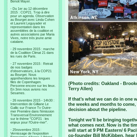
Benoit Mayer.
- Du 1er au 12 décembre
2015 : COP21. Trop à dire
pour un agenda. Observation
au Bourget avec Linda Cohen
et Laurent Leguyader et
representation dans les
assemblées de la coalition et
autres associations par Maria
Vives, notre très jeune amie
catalane.
- 29 novembre 2015 : marche
de la Coalition Climat 21 dans
les rues de Paris.
- 27 novembre 2015 : Retrait
de nos badges
d’observateurs, à la COP21
au Bourget. Nous
appréhendions les longues
files de Copenhagen.
(Photo credits: Oakland - Brook
Personne encore sur les lieux.
Terry Allen)
En 3mn nous avions nos
Sesames.
If that’s what we can do in one 
- 26 novembre 2015 - 14h30 :
the weeks and months to come, 
Intervention de Gilliane Le
Gallic sur France Tv Outre-
decision about the pipeline.
mer Première dans l'émission
Transversal Environnement
sur le thème "COP21 : les
Tonight we’ll be bringing togeth
enjeux pour l'Outre-mer".
what comes next. Now is the tim
will start at 9 PM Eastern/ 6 Pa
- 25novembre 2015 :
Vernissage de l’exposition
co-founder Bill McKibben, hear 