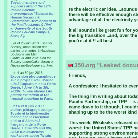
Tuvalu members and
supports attend the 12th
re the electric car idea....sound
Pacific Science
Intercongress "Science for
there will be effective enough s
Human Security &
advantage of all the electricity 
Sustainable Development in
the Pacific Islands & Rim"
at University of the South
it all sounds like great fun for 
Pacific Laucala Campus,
the big transition...and, over th
Suva, Fiji
you're at it !! all best.
- 24 et 25 juin 2013 : Sea for
Society, consultation des
parties prenantes à Nausicaa-
Boulogne sur Mer
/
June 24 and 25th: Sea for
Society consultation forum at
350.org "Leaked docum
Nausicaa-Boulogne sur Mer.
- du 4 au 30 juin 2013 :
Friends,
Exposition photographique
sur le projet Tuvalu Marine
Life à l'aquarium de la Porte
A confession: I hesitated to even
Dorée. /
June 4th to 30t,
2013h: Tuvalu Marine Life
picture exhibition at the
The thing I’m writing about toda
tropical aquarium in Paris.
Pacific Partnership, or TPP -- i
- les 6 et 8 juin 2013 :
came down to it though, I couldn
ateliers pédagogiques sur
shaping up to be the worst kind
Tuvalu et la biodiversité
marine par l'association
d'Ici et d'Ailleurs à
This week, Wikileaks released n
l'aquarium de la Porte
worst: the United States' TPP n
Dorée. /
June 6th and 8th,
2013: Kid awareness
supporting strong environmental
workshops about Tuvalu