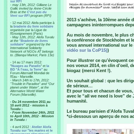
sur RFI
-
may 13th, 2012: Gilliane Le
Gallic invited by Anne-Cécile
Bras at the
C'est pas du
Vent sur RFI
program (RFI)
2013 s’achève, la 10ème année d
- 12 mai 2012: Alofa participe à
campagnes ininterrompues depui
la
braderie du livre solidaire
organisée par la Ligue de
l'Enseignement (Paris)
Au mois de novembre, le plus ch
-
May 12th, 2012: Alofa Tuvalu
la conférence de Stockholm et le
at the
"Braderie de livres
solidaire"
organized by the
vous annuel international sur le 
International Solidarity
vidéo sur la CoP15)
)
Network of NGOs AT belongs
to. (Blanqui Market, Paris 13e)
Pour illustrer ce qu’évoquent c
- 14 au 17 mars 2012:
nos voeux 2014, en clin d’oeil, de
"
Nuages au Paradis
" et
la
BD "A l'eau, la Terre"
au
biogaz (merci Kent !).
Forum Alternatif Mondial de
l'Eau - Marseille.
Un souhait global : que les diri
-
March 14th to 17th, 2012:
"Trouble in Paradise” and “Our
de sérieux…
planet under Water”, at the
Et pour tous et chacun de vous, 
Alternative World Water
Forum (Marseille).
avec le “all we need is love” de
humanité.
- Du 24 novembre 2011 au
10 avril 2012 - mission à
Tuvalu :
Le bureau parisien d’Alofa Tuva
- From November 24th, 2011
*ci-dessous un aperçu de nos ac
to April 10th, 2012 - Mission
in Tuvalu :
- 4 avril 2012 :
Atelier Alofa
Tuvalu sur "les marins et le