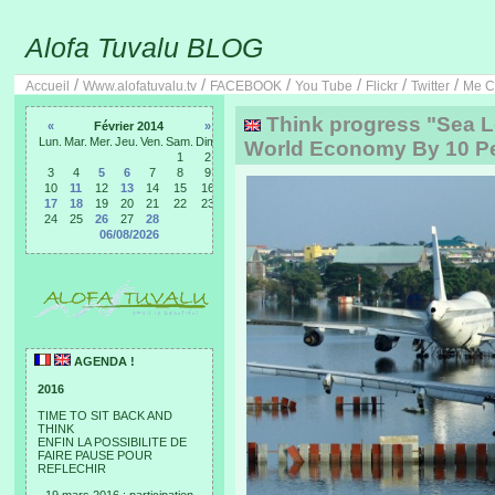
Alofa Tuvalu BLOG
/
/
/
/
/
/
Accueil
Www.alofatuvalu.tv
FACEBOOK
You Tube
Flickr
Twitter
Me C
Think progress "Sea L
«
Février 2014
»
Lun.
Mar.
Mer.
Jeu.
Ven.
Sam.
Dim.
World Economy By 10 Pe
1
2
3
4
5
6
7
8
9
10
11
12
13
14
15
16
17
18
19
20
21
22
23
24
25
26
27
28
06/08/2026
AGENDA !
2016
TIME TO SIT BACK AND
THINK
ENFIN LA POSSIBILITE DE
FAIRE PAUSE POUR
REFLECHIR