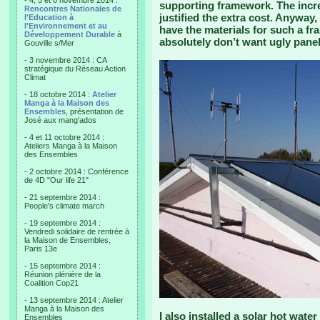
- 4, 5 et 6 novembre 2014 :
supporting framework. The incr
Rencontres Nationales de
justified the extra cost. Anyway, 
l'Education à
l'Environnement et au
have the materials for such a fr
Développement Durable
à
absolutely don’t want ugly panels
Gouville s/Mer
- 3 novembre 2014 : CA
stratégique du Réseau Action
Climat
- 18 octobre 2014 :
Atelier
Manga à la Maison des
Ensembles
, présentation de
José aux mang'ados
- 4 et 11 octobre 2014 :
Ateliers Manga à la Maison
des Ensembles
- 2 octobre 2014 : Conférence
de 4D "Our life 21"
- 21 septembre 2014 :
People's climate march
- 19 septembre 2014 :
Vendredi solidaire de rentrée à
la Maison de Ensembles,
Paris 13e
- 15 septembre 2014 :
Réunion plénière de la
Coalition Cop21
- 13 septembre 2014 : Atelier
Manga à la Maison des
I also installed a solar hot wate
Ensembles