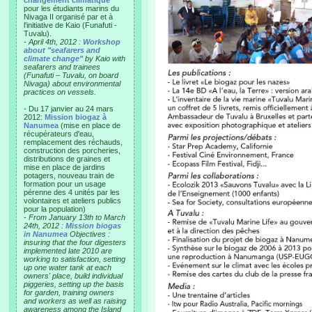
changement climatique"
pour les étudiants marins du
Nivaga II organisé par et à
l'initiative de Kaio (Funafuti -
Tuvalu).
-
April 4th, 2012 :
Workshop
about "seafarers and
climate change"
by Kaio with
seafarers and trainees
(Funafuti – Tuvalu, on board
Nivaga) about environmental
practices on vessels.
- Du 17 janvier au 24 mars
2012:
Mission biogaz à
Nanumea
(mise en place de
récupérateurs d'eau,
remplacement des réchauds,
construction des porcheries,
distributions de graines et
mise en place de jardins
potagers, nouveau train de
formation pour un usage
pérenne des 4 unités par les
volontaires et ateliers publics
pour la population)
-
From January 13th to March
24th, 2012 :
Mission biogas
in Nanumea
Objectives :
insuring that the four digesters
implemented late 2010 are
working to satisfaction, setting
up one water tank at each
owners' place, build individual
piggeries, setting up the basis
for garden, training owners
and workers as well as raising
awareness among the Island