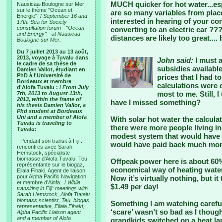
MUCH quicker for hot water...esp
Nausicaa-Boulogne sur Mer
sur le thème "Océan et
are so many variables from place 
Energie". /
September 16 and
interested in hearing of your c
17th: Sea for Society
consultation forum - "Ocean
converting to an electric car ??? 
and Energy" - at Nausicaa-
distances are likely too great...
Boulogne sur Mer.
Du 7 juillet 2013 au 13 août,
2013, voyage à Tuvalu dans
John said:
I must a
le cadre de sa thèse de
subsidies availabl
Damien Vallot, étudiant en
PhD à l'Université de
prices that I had 
Bordeaux et membre
calculations were 
d'Alofa Tuvalu : /
From July
most to me. Still, I
7th, 2013 to August 13th,
2013, within the frame of
have I missed something?
his thesis Damien Vallot, a
Phd student at Bordeaux
Uni and a member of Alofa
With solar hot water the calcula
Tuvalu is traveling to
there were more people living i
Tuvalu:
modest system that would have 
- Pendant son transit à Fiji :
would have paid back much more
rencontres avec Sarah
Hemstock, spécialiste
biomasse d’Alofa Tuvalu, Teu,
Offpeak power here is about 60%
représentante sur le biogaz,
economical way of heating water
Eliala Fihaki, Agent de liaison
pour Alpha Pacific Navigation
Now it’s virtually nothing, but it
et membre d’Alofa.. /
While
$1.49 per day!
transiting in Fiji: meetings with
Sarah Hemstock, Alofa Tuvalu
biomass scientist, Teu, biogas
Something I am watching careful
representative, Eliala Fihaki,
‘scare’ wasn’t so bad as I though
Alpha Pacific Liaison agent
and a member of Alofa
grandkids switched on a heat lam