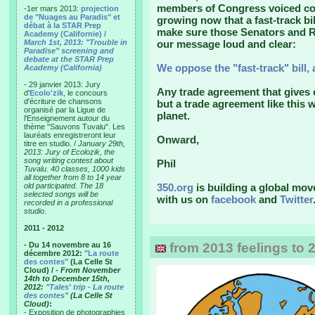
members of Congress voiced con
-1er mars 2013:
projection
de "Nuages au Paradis" et
growing now that a fast-track bi
débat à la STAR Prep
make sure those Senators and R
Academy (Californie) /
March 1st, 2013: "Trouble in
our message loud and clear:
Paradise" screening and
debate at the STAR Prep
We oppose the "fast-track" bill, 
Academy (California)
- 29 janvier 2013: Jury
Any trade agreement that gives 
d'
Ecolo'zik
, le concours
d'écriture de chansons
but a trade agreement like this 
organisé par la Ligue de
planet.
l'Enseignement autour du
thème "Sauvons Tuvalu". Les
lauréats enregistreront leur
Onward,
titre en studio. /
January 29th,
2013: Jury of Ecolozik, the
song writing contest about
Phil
Tuvalu. 40 classes, 1000 kids
all together from 8 to 14 year
old participated. The 18
350.org
is building a global mov
selected songs will be
with us on
facebook
and
Twitter
recorded in a professional
studio.
2011 - 2012
- Du 14 novembre au 16
from 2013 feelings to 
décembre 2012:
"La route
des contes"
(La Celle St
Cloud) /
- From November
14th to December 15th,
2012:
"Tales' trip - La route
des contes"
(La Celle St
Cloud)
:
- Exposition de photographies