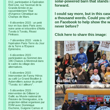
solar-powered barn that stands i
D12, participation à l’opération
forward.
Red Line, sur l’avenue de la
Grande Armée et au
rassemblement “Etat
I could say more, but in this case
d’Urgence Climatique au
Champs de Mars.
a thousand words. Could you sha
on Facebook to help show the wo
- 8 décembre 2015 : un petit
tour en bus dans Paris avec
never before?
notre amie et trésorière d’Alofa
Tuvalu à Tuvalu, Risasi
Click here to share this image:
Finikaso.
- 7 décembre 2015 : visite à
l’opération Paris-Terre du Jour
de la Terre a l’Espace
Ephémère.
- 6 décembre 2015 :
participation au Sommet des
196 Chaises à Montreuil dans
le cadre du village des
alternatives.
- 5 décembre 2015 :
Intervention de Fanny Héros
au café Le Grand Bouillon à
Aubervilliers autour du projet
"Tuvalu: ici / ailleurs".
- 5 décembre 2015 :
intervention de Gilliane Le
Gallic au Musée national de
l’histoire de l’immigration, à la
projection-débat organisee par
l’OIM avec Dominique
Duchene, Guigone Camus et