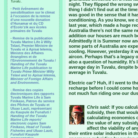
Tuvalu..
night. They flipped the wrong swi
-
Petit événement de
thing I didn’t find out at the tim
sensibilisation sur le climat
was good in the sense that it ha
à l'occasion de la remise
conditioning. As you know, we c
d'une nouvelle donation
d'Hunamar et du CD
last year, which made a huge re
d'Ecolo'zik aux écoles
Australia there’s not the same n
primaires de Tuvalu
addition our houses are much be
-
Remise de la publication
Admittedly it is Summer now and
Tuvalu Marine Life à Willy
some parts of Australia are expe
Telavi, Premier Ministre de
Tuvalu et à Apisai Ielemia,
cooling. However, yesterday it w
Ministre des Affaires
aircon. Perhaps that’s a legacy of
étrangères et de
l'Environnement de Tuvalu /
also a question of humidity. It’
Handing of the Tuvalu
average day in Tuvalu, despite b
Marine Life publication to
Tuvalu Prime Minister Willy
average in Tuvalu.
Telavi and to Apisai Ielemia,
Minister of Foreign Affairs
Electric car? Huh, if I went to t
and Environment.
recharge before I could come hom
- Remise des copies
not much fun riding one our dus
électroniques des rapports
Tuvalu Marine Life à Sam
Finikaso, Patron du service
des Pêches de Tuvalu et
Chris said:
If you calcul
Uluao Lauti, représentant
subsidy, then that woul
du Kaupule de Funafuti /
Handing of the Tuvalu
calculating economics of
Marine Life reports’
the value of any subsidy 
electronic copies Sam
Finikaso, Head of Tuvalu
affect the viability of 
Fisheries and Uluao Lauti,
their entire solar industries in t
Funafuti Kaupule