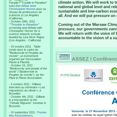
climate action. We will work to
Paradis"/"Trouble in Paradise"
suivi d'un
débat avec
national and global level and re
Christopher Horner
pour un
sustainable and low-carbon econ
réseau de professeurs de
all. And we will put pressure on
sciences à Los Angeles
(Californie).
-
October 28th, 2011 :
Coming out of the Warsaw Climat
"
"Trouble in Paradise"
screening and debate with
pressure, our governments canno
Christopher Horner for a
We will return with the voice of
science network schools
headed by Lisa Niver Rajna.
accountable to the vision of a su
(Los Angeles - California).
- 19 octobre 2011 : Table-
ronde dans le cadre de
"Biodiversité et Peuples du
monde", un événement
ASSEZ ! Conférence
organisé par l'association
Plante & Planète.
-
October 19, 2011 :
"Biodiversity and people of the
world" ("Biodiversité et
Peuples du monde"), by the
Plant & Planet Association.
- 4 octobre 2011 : Gilliane
intervient au séminaire « Les
migrant(e)s du climat », à
Bruxelles
-
October 4th, 2011 : Gilliane
is a keyspeaker at the
"Climate Migrants" seminar in
Brussels
- 10 septembre 2011 :
Forum
des Associations