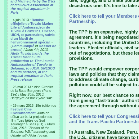
use, logging, and climate pollut
and Marine Life by the D'Ici
disastrous one. It's time to take 
et d'ailleurs association at
the tropical aquarium in
Paris.
Click here to tell your Members 
- 4 juin 2013 :
Remise
Partnership.
officielle de Tuvalu Marine
Life à l'Ambassadeur de
Tuvalu à Bruxelles, Unesco,
The TPP is an expansive, highly 
UICN, et partenaires, suivie
agreement. It's being negotiated
d'un Mardi de
countries, including the United 
l'environnement spécial
. -
(
Communiqué
et
Dossier de
leaders. Elected officials, civil
presse
) /
June 4th, 2013:
out of negotiations, but these 
Alofa Tuvalu hands the
Tuvalu Marine Life
provisions.
publication to Tine Leuelu,
Ambassador of Tuvalu to
The TPP would empower corpora
Belgium, to IUCN, UNESCO
and its partners, at the
laws and policies that they claim
tropical aquarium in Paris.
-
to address climate change, curb 
Press release
pollution could all be subject to 
- 26 mai 2013 : Vide-Grenier
de la Butte Bergeyre (Paris
19e) /
May 26th, 2013:
Right now, our best chance to st
Bergeyre hill back yard sale.
from giving “fast-track” author
the agreement through without a
- 29 mars 2013: 19e édition du
Festival Ciné
Environnement
, Alofa en
Click here to tell your Congressi
débat après la projection du
film, "Les bêtes du Sud
and the Trans-Pacific Partnershi
sauvage" à Sées (61). /
Mars
29th, 2013: "Beasts of the
In Australia, New Zealand, Peru,
Southern Wild" screening and
debate with Alofa Tuvalu.
the U.S., citizens have taken to 