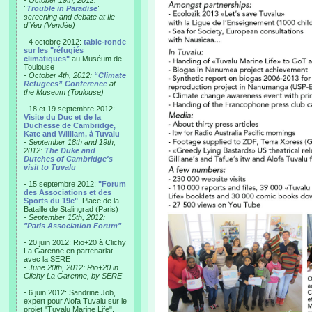
- October 19th, 2012:
"
Trouble in Paradise
"
screening and debate at Ile
d'Yeu (Vendée)
- 4 octobre 2012:
table-ronde
sur les "réfugiés
climatiques"
au Muséum de
Toulouse
-
October 4th, 2012:
“Climate
Refugees” Conference
at
the Museum (Toulouse)
- 18 et 19 septembre 2012:
Visite du Duc et de la
Duchesse de Cambridge,
Kate and William, à Tuvalu
-
September 18th and 19th,
2012:
The Duke and
Dutches of Cambridge's
visit to Tuvalu
- 15 septembre 2012:
"Forum
des Associations et des
Sports du 19e"
, Place de la
Bataille de Stalingrad (Paris)
-
September 15th, 2012:
"Paris Association Forum"
- 20 juin 2012: Rio+20 à Clichy
La Garenne en partenariat
avec la SERE
-
June 20th, 2012: Rio+20 in
Clichy La Garenne, by SERE
- 6 juin 2012: Sandrine Job,
expert pour Alofa Tuvalu sur le
projet "Tuvalu Marine Life",