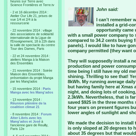
heures sur Terre avec
Science Frontières et Terre.tv
John said:
- 2 et 16 décembre 2014 :
Atelier Our Life 21, prises de
I can’t remember w
vue 1/4 et 2/4 à la
ressourcerie
installed a grid-c
opportunity came 
- 22 novembre 2014 : village
des associations de solidarité
with a small power company to 
internationale de la Ligue de
compared to 34.2 cents buying f
l'Enseignement, 18 à 22h dans
panels). I would like to have gon
la salle de spectacle du centre
Tour des Dames, Paris
company permitted (they want 
- 22 et 24 novembre 2014 :
ateliers Manga à la Maison
They will supposedly install a 
des Ensembles
production and power consumpti
- 21 novembre 2014 : Soirée
time being I still have my old m
Maison des Ensembles,
shining. Thrilling to see that!
présentation du projet Manga
8kWh. My running average dail
par les Mang'ados
but having family here at Xmas 
- 15 novembre 2014 :
Paris
night, and doing lots of cooking
Manga avec les Mang'ados
2.3kWh. Nevertheless, that is far
- 13 novembre 2014 :
saved $925 in the three months 
Réunion plénière de la
four years on present figures bu
coalition climat 21
lower angles of sunlight and sho
- 8 novembre 2014 :
Forum
Alter Libris avec les
Mang'ados et José
à
We made the decision to install 
l'ancienne gare de Reuilly,
is only sloped at 20 degrees to h
Paris 12e
about 35 degrees but that woul