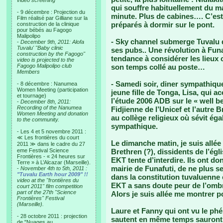
video screening
qui souffre habituellement du ma
- 9 décembre : Projection du
minute. Plus de cabines…. C’est
Film réalisé par Gilliane sur la
préparés à dormir sur le pont.
construction de la clinique
pour bébés au Fagogo
Malipolipo
- Sky channel submerge Tuvalu 
-
December 9th, 2011: Alofa
Tuvalu' "Baby clinic
ses pubs.. Une révolution à Funa
construction by the Fagogo"
tendance à considérer les lieux
video is projected to the
Fagogo Malipolipo club
son temps collé au poste…
Members
- Samedi soir, diner sympathiqu
- 8 décembre : Nanumea
Women Meeting (participation
jeune fille de Tonga, Lisa, qui
et tournage)
l’étude 2006 ADB sur le « well 
-
December 8th, 2011:
Recording of the Nanumea
Fidjienne de l’Unicef et l’autre 
Women Meeting and donation
au collège religieux où sévit ég
to the community.
sympathique.
- Les 4 et 5 novembre 2011 :
≪ Les frontières du court
Le dimanche matin, je suis allée f
2011 ≫ dans le cadre du 27
eme Festival Science
Brethren (?), dissidents de l’égl
Frontières - « 24 heures sur
EKT tente d’interdire. Ils ont d
Terre » à L’Alcazar (Marseille).
mairie de Funafuti, de ne plus se
-
November 4th to 5th, 2011 :
"Tuvalu Earth hour 2009" !!
dans la constitution tuvaluenne 
video at the "frontières du
EKT a sans doute peur de l’omb
court 2011" film competition
part of the 27th "Science
Alors je suis allée me montrer p
Frontières" Festival
(Marseille).
Laure et Fanny qui ont vu le ph
- 28 octobre 2011 : projection
sautent en même temps sauront ap
de "Nuages au