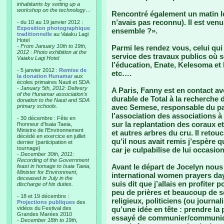
inhabitants by setting up a
workshop on the technology…
Rencontré également un matin le
n’avais pas reconnu). Il est venu
- du 10 au 19 janvier 2012 :
Exposition photographique
ensemble ?».
traditionnelle
au Vaiaku Lagi
Hotel
-
From January 10th to 19th,
Parmi les rendez vous, celui qui
2012 : Photo exhibition at the
service des travaux publics où s
Vaiaku Lagi Hotel
l’éducation, Enate, Kelesoma et
- 5 janvier 2012 :
Remise de
etc….
la donation Hunamar
aux
écoles primaires Nauti et SDA
-
January 5th, 2012: Delivery
A Paris, Fanny est en contact a
of the Hunamar association's
durable de Total à la recherche d
donation to the Nauti and SDA
primary schools.
avec Semese, responsable du pa
l’association des associations à 
- 30 décembre : Fête en
sur la replantation des coraux e
l'honneur d'Isaia Taeia,
Ministre de l'Environnement
et autres arbres du cru. Il reto
décédé en exercice en juillet
qu’il nous avait remis j’espère 
dernier (participation et
tournage)
car je culpabilise de lui occasi
-
December 30th, 2011:
Recording of the Government
Avant le départ de Jocelyn nous 
feast in homage to Isaia Taeia,
Minister for Environment,
international women prayers day
deceased in July in the
suis dit que j’allais en profiter 
discharge of his duties.
peu de prières et beaucoup de
- 18 et 19 décembre :
religieux, politiciens (ou journa
Projections publiques
des
vidéos du Festival des
qu’une idée en tête : prendre la 
Grandes Marées 2010
essayé de communier/communiqu
-
December 18th to 19th,