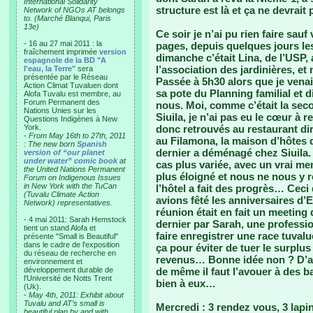
International Solidarity
structure est là et ça ne devrait 
Network of NGOs AT belongs
to. (Marché Blanqui, Paris
13e)
Ce soir je n’ai pu rien faire sa
- 16 au 27 mai 2011 : la
pages, depuis quelques jours les
fraîchement imprimée
version
dimanche c’était Lina, de l’USP, 
espagnole de la BD "A
l’association des jardinières, e
l'eau, la Terre"
sera
présentée par le Réseau
Passée à 5h30 alors que je ven
Action Climat Tuvaluen dont
sa pote du Planning familial et 
Alofa Tuvalu est membre, au
Forum Permanent des
nous. Moi, comme c’était la sec
Nations Unies sur les
Siuila, je n’ai pas eu le cœur
Questions Indigènes à New
York.
donc retrouvés au restaurant dir
-
From May 16th to 27th, 2011
au Filamona, la maison d’hôtes 
: The new born
Spanish
dernier a déménagé chez Siuila. 
version of “our planet
under water” comic book
at
cas plus variée, avec un vrai men
the United Nations Permanent
plus éloigné et nous ne nous y r
Forum on Indigenous Issues
in New York with the TuCan
l’hôtel a fait des progrès… Ceci 
(Tuvalu Climate Action
avions fêté les anniversaires d’
Network) representatives.
réunion était en fait un meeting 
- 4 mai 2011: Sarah Hemstock
dernier par Sarah, une professio
tient un stand Alofa et
faire enregistrer une race tuva
présente "Small is Beautiful"
dans le cadre de l'exposition
ça pour éviter de tuer le surplu
du réseau de recherche en
revenus… Bonne idée non ? D’au
environnement et
développement durable de
de même il faut l’avouer à des b
l'Université de Notts Trent
bien à eux…
(Uk).
-
May 4th, 2011: Exhibit about
Tuvalu and AT’s small is
Mercredi : 3 rendez vous, 3 lapi
beautiful plan by and with