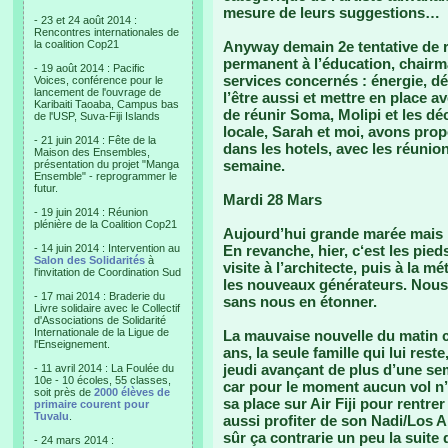
mesure de leurs suggestions…
- 23 et 24 août 2014 :
Rencontres internationales de
la coalition Cop21
Anyway demain 2e tentative de r
permanent à l’éducation, chairm
- 19 août 2014 : Pacific
services concernés : énergie, déc
Voices, conférence pour le
lancement de l'ouvrage de
l’être aussi et mettre en place 
Karibaiti Taoaba, Campus bas
de réunir Soma, Molipi et les dé
de l'USP, Suva-Fiji Islands
locale, Sarah et moi, avons pro
- 21 juin 2014 : Fête de la
dans les hotels, avec les réunion
Maison des Ensembles,
semaine.
présentation du projet "Manga
Ensemble" - reprogrammer le
futur.
Mardi 28 Mars
- 19 juin 2014 : Réunion
plénière de la Coalition Cop21
Aujourd’hui grande marée mais mê
- 14 juin 2014 : Intervention au
En revanche, hier, c‘est les pi
Salon des Solidarités
à
visite à l’architecte, puis à la 
l'invitation de Coordination Sud
les nouveaux générateurs. Nous
- 17 mai 2014 : Braderie du
sans nous en étonner.
Livre solidaire avec le Collectif
d'Associations de Solidarité
Internationale de la Ligue de
La mauvaise nouvelle du matin c
l'Enseignement.
ans, la seule famille qui lui rest
jeudi avançant de plus d’une sem
- 11 avril 2014 : La Foulée du
10e - 10 écoles, 55 classes,
car pour le moment aucun vol n’e
soit près de
2000 élèves de
sa place sur Air Fiji pour rentre
primaire courent pour
Tuvalu
.
aussi profiter de son Nadi/Los A
sûr ça contrarie un peu la suite 
- 24 mars 2014 :