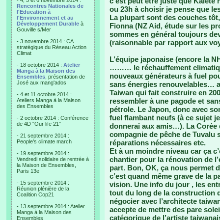
c’est peut etre juste que Kalete n
- 4, 5 et 6 novembre 2014 :
Rencontres Nationales de
ou 23h à choisir je pense que le
l'Education à
La plupart sont des couches tô
l'Environnement et au
Développement Durable
à
Fionna (NZ Aid, étude sur les pr
Gouville s/Mer
sommes en général toujours deva
- 3 novembre 2014 : CA
(raisonnable par rapport aux vo
stratégique du Réseau Action
Climat
L’équipe japonaise (encore la NH
- 18 octobre 2014 :
Atelier
……… le réchauffement climatique
Manga à la Maison des
nouveaux générateurs à fuel pour 
Ensembles
, présentation de
José aux mang'ados
sans énergies renouvelables… ah
Taiwan qui fait construire en 20
- 4 et 11 octobre 2014 :
ressembler à une pagode et sans
Ateliers Manga à la Maison
des Ensembles
pétrole. Le Japon, donc avec son
fuel flambant neufs (à ce sujet je
- 2 octobre 2014 : Conférence
de 4D "Our life 21"
donnerai aux amis…). La Corée 
compagnie de pêche de Tuvalu su
- 21 septembre 2014 :
People's climate march
réparations nécessaires etc.
Et à un moindre niveau car ça c’
- 19 septembre 2014 :
chantier pour la rénovation de l
Vendredi solidaire de rentrée à
la Maison de Ensembles,
part. Bon, OK, ça nous permet d
Paris 13e
c’est quand même grave de la pa
- 15 septembre 2014 :
vision. Une info du jour , les en
Réunion plénière de la
tout du long de la construction
Coalition Cop21
négocier avec l’architecte taiwan
- 13 septembre 2014 : Atelier
accepte de mettre des pare solei
Manga à la Maison des
catégorique de l’artiste taiwanai
Ensembles