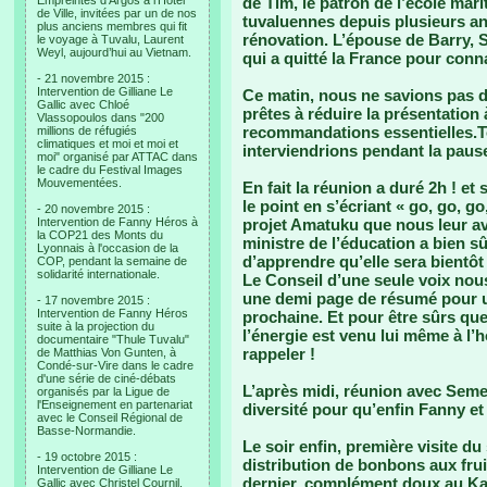
Empreintes d’Argos à l’Hotel
de Tim, le patron de l’école mar
de Ville, invitées par un de nos
tuvaluennes depuis plusieurs ann
plus anciens membres qui fit
rénovation. L’épouse de Barry, S
le voyage à Tuvalu, Laurent
Weyl, aujourd’hui au Vietnam.
qui a quitté la France pour conna
- 21 novembre 2015 :
Intervention de Gilliane Le
Ce matin, nous ne savions pas 
Gallic avec Chloé
prêtes à réduire la présentatio
Vlassopoulos dans "200
recommandations essentielles.T
millions de réfugiés
climatiques et moi et moi et
interviendrions pendant la paus
moi" organisé par ATTAC dans
le cadre du Festival Images
Mouvementées.
En fait la réunion a duré 2h ! et 
le point en s’écriant « go, go, g
- 20 novembre 2015 :
Intervention de Fanny Héros à
projet Amatuku que nous leur av
la COP21 des Monts du
ministre de l’éducation a bien sû
Lyonnais à l'occasion de la
d’apprendre qu’elle sera bientôt
COP, pendant la semaine de
solidarité internationale.
Le Conseil d’une seule voix no
une demi page de résumé pour u
- 17 novembre 2015 :
Intervention de Fanny Héros
prochaine. Et pour être sûrs que
suite à la projection du
l’énergie est venu lui même à l’h
documentaire "Thule Tuvalu"
rappeler !
de Matthias Von Gunten, à
Condé-sur-Vire dans le cadre
d'une série de ciné-débats
L’après midi, réunion avec Seme
organisés par la Ligue de
l'Enseignement en partenariat
diversité pour qu’enfin Fanny et
avec le Conseil Régional de
Basse-Normandie.
Le soir enfin, première visite d
- 19 octobre 2015 :
distribution de bonbons aux frui
Intervention de Gilliane Le
dernier, complément doux au Kav
Gallic avec Christel Cournil,