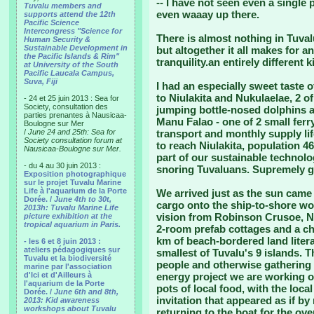
-- I have not seen even a single 
Tuvalu members and
even waaay up there.
supports attend the 12th
Pacific Science
Intercongress "Science for
There is almost nothing in Tuval
Human Security &
Sustainable Development in
but altogether it all makes for a
the Pacific Islands & Rim"
tranquility.an entirely different k
at University of the South
Pacific Laucala Campus,
Suva, Fiji
I had an especially sweet taste o
to Niulakita and Nukulaelae, 2 o
- 24 et 25 juin 2013 : Sea for
Society, consultation des
jumping bottle-nosed dolphins as
parties prenantes à Nausicaa-
Manu Falao - one of 2 small ferr
Boulogne sur Mer
/
June 24 and 25th: Sea for
transport and monthly supply life
Society consultation forum at
to reach Niulakita, population 46
Nausicaa-Boulogne sur Mer.
part of our sustainable technol
- du 4 au 30 juin 2013 :
snoring Tuvaluans. Supremely gi
Exposition photographique
sur le projet Tuvalu Marine
Life à l'aquarium de la Porte
We arrived just as the sun came
Dorée. /
June 4th to 30t,
cargo onto the ship-to-shore wo
2013h: Tuvalu Marine Life
vision from Robinson Crusoe, Ni
picture exhibition at the
tropical aquarium in Paris.
2-room prefab cottages and a ch
km of beach-bordered land litera
- les 6 et 8 juin 2013 :
ateliers pédagogiques sur
smallest of Tuvalu's 9 islands. 
Tuvalu et la biodiversité
people and otherwise gathering 
marine par l'association
d'Ici et d'Ailleurs à
energy project we are working on
l'aquarium de la Porte
pots of local food, with the local
Dorée. /
June 6th and 8th,
invitation that appeared as if b
2013: Kid awareness
workshops about Tuvalu
returning to the boat for the ov