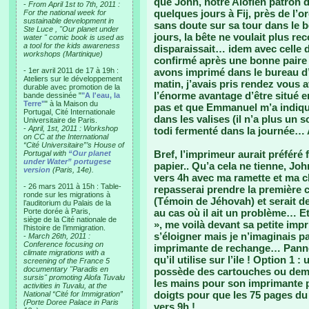
que John, notre Alofien patron d’
-
From April 1st to 7th, 2011 :
quelques jours à Fij, près de l’
For the national week for
sustainable development in
sans doute sur sa tour dans le b
Ste Luce , "Our planet under
jours, la bête ne voulait plus rec
water " comic book is used as
a tool for the kids awareness
disparaissait… idem avec celle d
workshops (Martinique)
confirmé après une bonne paire
- 1er avril 2011 de 17 à 19h :
avons imprimé dans le bureau d
Ateliers sur le développement
matin, j’avais pris rendez vous 
durable avec promotion de la
l’énorme avantage d’être situé en
bande dessinée "
"A l'eau, la
Terre"
" à la Maison du
pas et que Emmanuel m’a indiqu
Portugal, Cité Internationale
dans les valises (il n’a plus un
Universitaire de Paris.
-
April, 1st, 2011 : Workshop
todi fermenté dans la journée… 
on CC at the International
“Cité Universitaire”’s House of
Bref, l’imprimeur aurait préféré 
Portugal with
“Our planet
under Water” portugese
papier.. Qu’a cela ne tienne, Joh
version
(Paris, 14e).
vers 4h avec ma ramette et ma
- 26 mars 2011 à 15h : Table-
repasserai prendre la première cop
ronde sur les migrations à
(Témoin de Jéhovah) et serait d
l’auditorium du Palais de la
Porte dorée à Paris,
au cas où il ait un problème… Et,
siège de la Cité nationale de
», me voilà devant sa petite impr
l’histoire de l’immigration.
s’éloigner mais je n’imaginais pa
-
March 26th, 2011 :
Conference focusing on
imprimante de rechange… Panne 
climate migrations with a
qu’il utilise sur l’ile ! Option 1 
screening of the France 5
documentary "Paradis en
possède des cartouches ou demain
sursis" promoting Alofa Tuvalu
les mains pour son imprimante p
activities in Tuvalu, at the
doigts pour que les 75 pages du
National “Cité for Immigration”
(Porte Doree Palace in Paris
vers 9h !