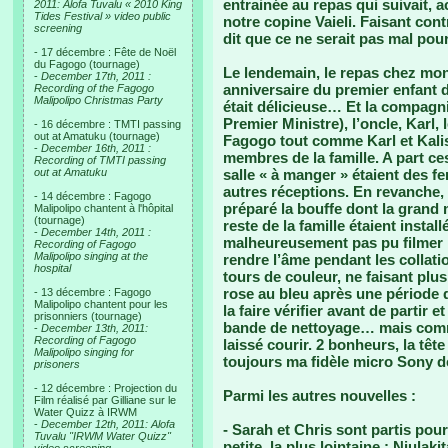
entrainée au repas qui suivait, 
2011: Alofa Tuvalu « 2010 King
Tides Festival » video public
notre copine Vaieli. Faisant con
screening
dit que ce ne serait pas mal p
- 17 décembre : Fête de Noël
du Fagogo (tournage)
Le lendemain, le repas chez mon 
-
December 17th, 2011 :
anniversaire du premier enfant d’
Recording of the Fagogo
Malipolipo Christmas Party
était délicieuse… Et la compagnie
Premier Ministre), l’oncle, Karl
- 16 décembre : TMTI passing
out at Amatuku (tournage)
Fagogo tout comme Karl et Kalisi
-
December 16th, 2011 :
membres de la famille. A part ce
Recording of TMTI passing
out at Amatuku
salle « à manger » étaient des
autres réceptions. En revanche, 
- 14 décembre : Fagogo
préparé la bouffe dont la grand 
Malipolipo chantent à l'hôpital
(tournage)
reste de la famille étaient install
-
December 14th, 2011 :
malheureusement pas pu filmer l
Recording of Fagogo
Malipolipo singing at the
rendre l’âme pendant les collatio
hospital
tours de couleur, ne faisant pl
rose au bleu après une période 
- 13 décembre : Fagogo
Malipolipo chantent pour les
la faire vérifier avant de partir
prisonniers (tournage)
bande de nettoyage… mais comme
-
December 13th, 2011:
Recording of Fagogo
laissé courir. 2 bonheurs, la têt
Malipolipo singing for
toujours ma fidèle micro Sony d
prisoners
- 12 décembre : Projection du
Parmi les autres nouvelles :
Film réalisé par Gilliane sur le
Water Quizz à IRWM
-
December 12th, 2011: Alofa
- Sarah et Chris sont partis pour
Tuvalu "IRWM Water Quizz"
petite, la plus lointaine : Niula