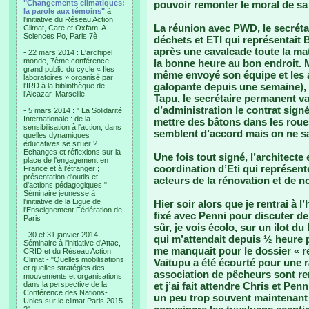
"Changements climatiques:
pouvoir remonter le moral de sa N
la parole aux témoins"
à
l'initiative du Réseau Action
La réunion avec PWD, le secrétai
Climat, Care et Oxfam. A
Sciences Po, Paris 7è
déchets et ETI qui représentait 
après une cavalcade toute la mat
- 22 mars 2014 : L'archipel
monde, 7ème conférence
la bonne heure au bon endroit. M
grand public du cycle « Iles
même envoyé son équipe et les a
laboratoires » organisé par
galopante depuis une semaine), 
l'IRD à la bibliothèque de
l’Alcazar, Marseille
Tapu, le secrétaire permanent va 
d’administration le contrat sign
- 5 mars 2014 : " La Solidarité
Internationale : de la
mettre des bâtons dans les rou
sensibilisation à l'action, dans
semblent d’accord mais on ne sa
quelles dynamiques
éducatives se situer ?
Echanges et réflexions sur la
Une fois tout signé, l’architecte
place de l'engagement en
coordination d’Eti qui représent
France et à l'étranger ;
présentation d'outils et
acteurs de la rénovation et de 
d'actions pédagogiques ".
Séminaire jeunesse à
l'initiative de la Ligue de
Hier soir alors que je rentrai à 
l'Enseignement Fédération de
fixé avec Penni pour discuter de
Paris
sûr, je vois écolo, sur un ilot d
- 30 et 31 janvier 2014 :
qui m’attendait depuis ½ heure 
Séminaire à l'initiative d'Attac,
me manquait pour le dossier « r
CRID et du Réseau Action
Climat - "Quelles mobilisations
Vaitupu a été écourté pour une r
et quelles stratégies des
association de pêcheurs sont rent
mouvements et organisations
dans la perspective de la
et j’ai fait attendre Chris et Pen
Conférence des Nations-
un peu trop souvent maintenan
Unies sur le climat Paris 2015