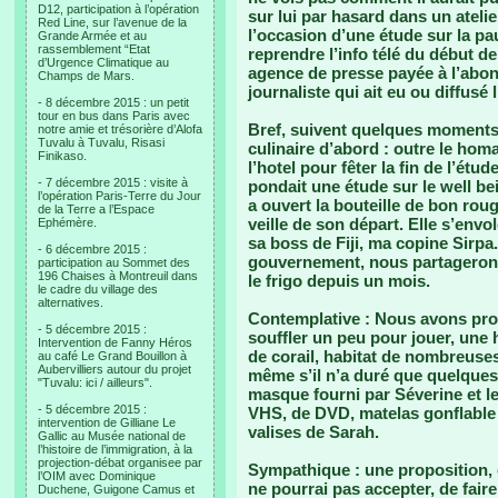
D12, participation à l’opération
sur lui par hasard dans un atel
Red Line, sur l’avenue de la
l’occasion d’une étude sur la p
Grande Armée et au
rassemblement “Etat
reprendre l’info télé du début d
d’Urgence Climatique au
agence de presse payée à l’abon
Champs de Mars.
journaliste qui ait eu ou diffusé 
- 8 décembre 2015 : un petit
tour en bus dans Paris avec
Bref, suivent quelques moments
notre amie et trésorière d’Alofa
Tuvalu à Tuvalu, Risasi
culinaire d’abord : outre le hom
Finikaso.
l’hotel pour fêter la fin de l’étu
- 7 décembre 2015 : visite à
pondait une étude sur le well be
l’opération Paris-Terre du Jour
a ouvert la bouteille de bon rou
de la Terre a l’Espace
veille de son départ. Elle s’env
Ephémère.
sa boss de Fiji, ma copine Sirpa.
- 6 décembre 2015 :
gouvernement, nous partagerons 
participation au Sommet des
196 Chaises à Montreuil dans
le frigo depuis un mois.
le cadre du village des
alternatives.
Contemplative : Nous avons prof
- 5 décembre 2015 :
souffler un peu pour jouer, une 
Intervention de Fanny Héros
de corail, habitat de nombreuses
au café Le Grand Bouillon à
Aubervilliers autour du projet
même s’il n’a duré que quelques
"Tuvalu: ici / ailleurs".
masque fourni par Séverine et le
- 5 décembre 2015 :
VHS, de DVD, matelas gonflable p
intervention de Gilliane Le
valises de Sarah.
Gallic au Musée national de
l’histoire de l’immigration, à la
projection-débat organisee par
Sympathique : une proposition,
l’OIM avec Dominique
ne pourrai pas accepter, de faire
Duchene, Guigone Camus et