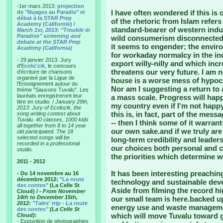
-1er mars 2013:
projection
I have often wondered if this is
de "Nuages au Paradis" et
débat à la STAR Prep
of the rhetoric from Islam refers
Academy (Californie) /
standard-bearer of western indus
March 1st, 2013: "Trouble in
Paradise" screening and
wild consumerism disconnected f
debate at the STAR Prep
it seems to engender; the envir
Academy (California)
for workaday normalcy in the in
- 29 janvier 2013: Jury
export willy-nilly and which incr
d'
Ecolo'zik
, le concours
threatens our very future. I am 
d'écriture de chansons
organisé par la Ligue de
house is a worse mess of hypocr
l'Enseignement autour du
Nor am I suggesting a return to a
thème "Sauvons Tuvalu". Les
lauréats enregistreront leur
a mass scale. Progress will happe
titre en studio. /
January 29th,
my country even if I'm not happy 
2013: Jury of Ecolozik, the
this is, in fact, part of the mes
song writing contest about
Tuvalu. 40 classes, 1000 kids
-- then I think some of it warrant
all together from 8 to 14 year
our own sake.and if we truly are
old participated. The 18
selected songs will be
long-term credibility and leaders
recorded in a professional
our choices both personal and co
studio.
the priorities which determine 
2011 - 2012
It has been interesting preachin
- Du 14 novembre au 16
décembre 2012:
"La route
technology and sustainable dev
des contes"
(La Celle St
Aside from filming the record hig
Cloud) /
- From November
14th to December 15th,
our small team is here.backed u
2012:
"Tales' trip - La route
energy use and waste managemen
des contes"
(La Celle St
which will move Tuvalu toward g
Cloud)
:
- Exposition de photographies