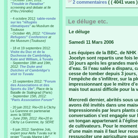
- October 19th, 2012:
2 commentaires
( ( 4041 vues )
"
Trouble in Paradise
"
screening and debate at Ile
d'Yeu (Vendée)
- 4 octobre 2012:
table-ronde
Le déluge etc.
sur les "réfugiés
climatiques"
au Muséum de
Toulouse
Le déluge
-
October 4th, 2012:
“Climate
Refugees” Conference
at
the Museum (Toulouse)
Samedi 11 Mars 2006
- 18 et 19 septembre 2012:
Visite du Duc et de la
Les équipes de la BBC, de NHK e
Duchesse de Cambridge,
Jocelyn sont repartis une fois l
Kate and William, à Tuvalu
10 jours après les grandes marée
-
September 18th and 19th,
2012:
The Duke and
d’eau. Si l’eau salée a disparu, 
Dutches of Cambridge's
cesse de tomber depuis 3 jours, 
visit to Tuvalu
l’empêche de s’infiltrer, sur la p
- 15 septembre 2012:
"Forum
impressionnant que le mètre d’e
des Associations et des
mais tout aussi difficile pour la 
Sports du 19e"
, Place de la
Bataille de Stalingrad (Paris)
-
September 15th, 2012:
Mercredi dernier, abrités sous u
"Paris Association Forum"
avons été invités dans une maison
- 20 juin 2012: Rio+20 à Clichy
Impressionnés par leurs plants 
La Garenne en partenariat
avec la SERE
conversation s’est engagée sur la
-
June 20th, 2012: Rio+20 in
un tongan appartenant à l’église
Clichy La Garenne, by SERE
de cultivateurs. Pour le moment
- 6 juin 2012: Sandrine Job,
d’une main mais il faut leur rec
expert pour Alofa Tuvalu sur le
ressusciter une agriculture quas
projet "Tuvalu Marine Life",