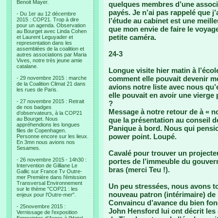
Benoit Mayer.
quelques membres d’une associat
payés. Je n’ai pas rappelé que j’
- Du 1er au 12 décembre
2015 : COP21. Trop à dire
l’étude au cabinet est une meill
pour un agenda. Observation
que mon envie de faire le voyage
au Bourget avec Linda Cohen
petite caméra.
et Laurent Leguyader et
representation dans les
assemblées de la coalition et
24-3
autres associations par Maria
Vives, notre très jeune amie
catalane.
Longue visite hier matin à l’éco
comment elle pouvait devenir m
- 29 novembre 2015 : marche
de la Coalition Climat 21 dans
avions notre liste avec nous qu
les rues de Paris.
elle pouvait en avoir une vierge 
- 27 novembre 2015 : Retrait
?
de nos badges
Message à notre retour de à « n
d’observateurs, à la COP21
au Bourget. Nous
que la présentation au conseil d
appréhendions les longues
Panique à bord. Nous qui pensio
files de Copenhagen.
power point. Loupé.
Personne encore sur les lieux.
En 3mn nous avions nos
Sesames.
Cavalé pour trouver un projecteu
- 26 novembre 2015 - 14h30 :
portes de l’immeuble du gouverne
Intervention de Gilliane Le
bras (merci Teu !).
Gallic sur France Tv Outre-
mer Première dans l'émission
Transversal Environnement
Un peu stressées, nous avons t
sur le thème "COP21 : les
nouveau patron (intérimaire) de 
enjeux pour l'Outre-mer".
Convaincu d’avance du bien fond
- 25novembre 2015 :
John Hensford lui ont décrit les
Vernissage de l’exposition