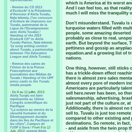
representative.
which is America at its worst and
- Remise du CD 2013
And I can feel too, as that real
d'Ecolozik* à la Présidente
much I will miss the tranquility o
d'Honneur d'Alofa Tuvalu,
Nala Ielemia. (*un concours
d'écriture de chansons sur
Don't misunderstand. Tuvalu is 
Tuvalu, partenariat de la
turquoise waters filled with mult
Ligue de l'Enseignement
avec Alofa Tuvalu) /
people, some amazing deserted b
Handing of the 2013
probably as close to real, unspo
Ecolozik CD* to Alofa
earth. But beyond the surface, Tu
Tuvalu Patron, Nala Ielemia
*(a song writing contest
pettiness and gossip as anyplac
about Tuvalu, a partnership
equation.and a growing list of t
between The Education
League and Alofa Tuvalu).
nations.
- Remise des cartes de
l'Union de la la Presse
One thing, however, still sticks
Francophone aux
has a trickle-down effect reachin
journalistes des Médias de
there is almost zero sales menta
Tuvalu /
Handing of the UPF
press cards to the Tuvalu
almost every pore of modern ind
media people.
Americans are particularly talen
- Du 8 au 12 juillet, 2013:
sell here.never has been, so ther
Alofa Tuvalu est bien
salesmanship, advertising, brash
représentée au 12ème
just not part of the culture.or, at
Congrès scientifique du
Pacifique
Additionally, there is almost no
"La science au service de la
sell to. Tuvalu is just too remote
sécurité humaine et du
Développement durable
compared to other existing and
dans les îles du Pacifique et
destinations. So remote, in fact,
les côtes", Campus de
l'USP à Suva
/
From 8 to 12
- and aside from the twin prop th
July, 2013:
several Alofa