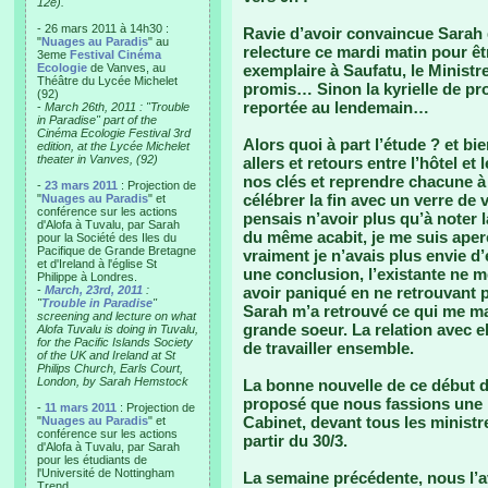
12e).
- 26 mars 2011 à 14h30 :
Ravie d’avoir convaincue Sarah q
"
Nuages au Paradis
" au
relecture ce mardi matin pour êt
3eme
Festival Cinéma
Ecologie
de Vanves, au
exemplaire à Saufatu, le Ministr
Théâtre du Lycée Michelet
promis… Sinon la kyrielle de pr
(92)
reportée au lendemain…
-
March 26th, 2011 : "Trouble
in Paradise" part of the
Cinéma Ecologie Festival 3rd
Alors quoi à part l’étude ? et b
edition, at the Lycée Michelet
theater in Vanves, (92)
allers et retours entre l’hôtel e
nos clés et reprendre chacune à n
-
23 mars 2011
: Projection de
célébrer la fin avec un verre de 
"
Nuages au Paradis
" et
conférence sur les actions
pensais n’avoir plus qu’à noter 
d'Alofa à Tuvalu, par Sarah
du même acabit, je me suis aper
pour la Société des Iles du
Pacifique de Grande Bretagne
vraiment je n’avais plus envie d’
et d'Ireland à l'église St
une conclusion, l’existante ne m
Philippe à Londres.
-
March, 23rd, 2011
:
avoir paniqué en ne retrouvant
"
Trouble in Paradise
"
Sarah m’a retrouvé ce qui me m
screening and lecture on what
grande soeur. La relation avec el
Alofa Tuvalu is doing in Tuvalu,
for the Pacific Islands Society
de travailler ensemble.
of the UK and Ireland at St
Philips Church, Earls Court,
London, by Sarah Hemstock
La bonne nouvelle de ce début d
proposé que nous fassions une p
-
11 mars 2011
: Projection de
Cabinet, devant tous les ministr
"
Nuages au Paradis
" et
conférence sur les actions
partir du 30/3.
d'Alofa à Tuvalu, par Sarah
pour les étudiants de
l'Université de Nottingham
La semaine précédente, nous l’a
Trend