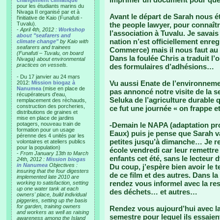
changement climatique"
pour les étudiants marins du
Nivaga II organisé par et à
Avant le départ de Sarah nous éti
l'initiative de Kaio (Funafuti -
Tuvalu).
the people lawyer, pour connaît
-
April 4th, 2012 :
Workshop
l’association à Tuvalu. Je savais
about "seafarers and
nation n’est officiellement enr
climate change"
by Kaio with
seafarers and trainees
Commerce) mais il nous faut au
(Funafuti – Tuvalu, on board
Dans la foulée Chris a traduit l
Nivaga) about environmental
practices on vessels.
des formulaires d’adhésions…
- Du 17 janvier au 24 mars
Vu aussi Enate de l’environneme
2012:
Mission biogaz à
Nanumea
(mise en place de
pas annoncé notre visite de la 
récupérateurs d'eau,
Seluka de l’agriculture durable
remplacement des réchauds,
construction des porcheries,
ce fut une journée « on frappe et
distributions de graines et
mise en place de jardins
potagers, nouveau train de
-Demain le NAPA (adaptation pro
formation pour un usage
Eaux) puis je pense que Sarah va
pérenne des 4 unités par les
petites jusqu’à dimanche… Je re
volontaires et ateliers publics
pour la population)
école vendredi car leur remettre 
-
From January 13th to March
enfants cet été, sans le lecteur
24th, 2012 :
Mission biogas
in Nanumea
Objectives :
Du coup, j’espère bien avoir le 
insuring that the four digesters
de ce film et des autres. Dans la f
implemented late 2010 are
rendez vous informel avec la re
working to satisfaction, setting
up one water tank at each
des déchets… et autres…
owners' place, build individual
piggeries, setting up the basis
for garden, training owners
Rendez vous aujourd’hui avec la 
and workers as well as raising
semestre pour lequel ils essaie
awareness among the Island