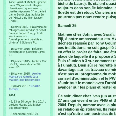
Alice Baillat et Michel Hignette,
biche de Laure). Ils étaient qua
dans "Migrants et réfugiés
toujours dans son île lointaine, 
climatiques : quels enjeux,
quelles réponses ?", organisé
fluette est de retour. Conviés à
par le Bondyblog, au Musée
pourrons pas nous rendre puisq
de l'Histoire de l'immigration
(Paris)
Samedi 25
- 13 mars 2015 : Projection de
"Nuages au Paradis" et débat
dans le cadre d'un cycle de
Matinée chez John, avec Sarah, 
séminaires sur
Fiji, à notre ambassadeur etc. A 
"développement durable et
cinéma" à Science Po.
déchets réalisée par Tony Gourme
ces institutions ne soit gaspillé 
- 15 janvier 2015 : Réunion
en effet le projet de faire une é
plénière de la Coalition Climat
21
place de laquelle il a proposé à 
Puis réunion à 3 sur comment re
- 13 janvier 2015 : Ateliers Our
Life 21, prises de vue 3/4
à Funafuti. Bien sûr je regrett
avec 4D
davantage sur les travaux de mi
n’est pas au programme du mois,
- 10 janvier 2015 :
Atelier
Manga de rentrée à la
conseil d’administation et le PW
Maison des Ensembles
réunir tout le monde avec l’archi
- 8 janvier 2015 :
Charlie
avancer sur les plans et rester 
forever
2014
Ce soir, diner chez Ivan (un aus
27 ans qui vivent entre PNG et 
- 6, 13 et 20 décembre 2014 :
2004. Depuis, comme avec la pl
ateliers Manga à la Maison
des Ensembles
en relations épistolaires. Ils re
c’est qu’outre son business de b
- 5 décembre 2014 : 24