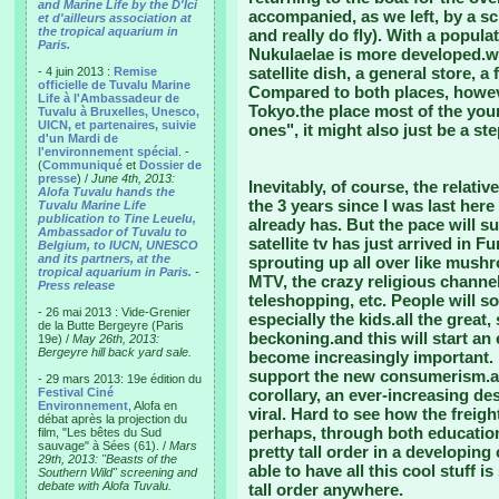
and Marine Life by the D'Ici
accompanied, as we left, by a sc
et d'ailleurs association at
the tropical aquarium in
and really do fly). With a popul
Paris.
Nukulaelae is more developed.wit
satellite dish, a general store,
- 4 juin 2013 :
Remise
officielle de Tuvalu Marine
Compared to both places, howev
Life à l'Ambassadeur de
Tokyo.the place most of the you
Tuvalu à Bruxelles, Unesco,
UICN, et partenaires, suivie
ones", it might also just be a st
d'un Mardi de
l'environnement spécial
. -
(
Communiqué
et
Dossier de
presse
) /
June 4th, 2013:
Inevitably, of course, the relati
Alofa Tuvalu hands the
the 3 years since I was last here
Tuvalu Marine Life
publication to Tine Leuelu,
already has. But the pace will s
Ambassador of Tuvalu to
satellite tv has just arrived in F
Belgium, to IUCN, UNESCO
and its partners, at the
sprouting up all over like mush
tropical aquarium in Paris.
-
MTV, the crazy religious channe
Press release
teleshopping, etc. People will 
- 26 mai 2013 : Vide-Grenier
especially the kids.all the great,
de la Butte Bergeyre (Paris
beckoning.and this will start an
19e) /
May 26th, 2013:
Bergeyre hill back yard sale.
become increasingly important. 
support the new consumerism.and
- 29 mars 2013: 19e édition du
Festival Ciné
corollary, an ever-increasing des
Environnement
, Alofa en
viral. Hard to see how the freigh
débat après la projection du
perhaps, through both educatio
film, "Les bêtes du Sud
sauvage" à Sées (61). /
Mars
pretty tall order in a developing
29th, 2013: "Beasts of the
able to have all this cool stuff is s
Southern Wild" screening and
debate with Alofa Tuvalu.
tall order anywhere.