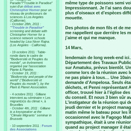
même type de poissons semi vo
Paradis"/"Trouble in Paradise"
suivi d'un
débat avec
Impressionnant. Je l’ai sans dout
Christopher Horner
pour un
plus d’oiseaux et d’espèces diff
réseau de professeurs de
sciences à Los Angeles
mouette.
(Californie).
-
October 28th, 2011 :
Des photos de mon fils et de me
"
"Trouble in Paradise"
screening and debate with
me rappellent que derrière les 
Christopher Horner for a
j’aime et qui me manque.
science network schools
headed by Lisa Niver Rajna.
(Los Angeles - California).
14 Mars,
- 19 octobre 2011 : Table-
ronde dans le cadre de
lendemain de long week-end ici
"Biodiversité et Peuples du
Département des Travaux Public
monde", un événement
organisé par l'association
sur Amatuku, prévus bientôt. Un
Plante & Planète.
comme lors de la réunion avec le
-
October 19, 2011 :
"Biodiversity and people of the
ne pas plaire à tous… Une 10ain
world" ("Biodiversité et
demande d’Ampelosa. Seuls étaie
Peuples du monde"), by the
déchets, et Penni représentant 
Plant & Planet Association.
officer, trouvé hier à l’église d
- 4 octobre 2011 : Gilliane
du conseil. Et nous 3 bien sûr av
intervient au séminaire « Les
migrant(e)s du climat », à
L’instigateur de la réunion qui 
Bruxelles
jeudi dernier et le project manage
-
October 4th, 2011 : Gilliane
matin même le bateau pour les îl
is a keyspeaker at the
"Climate Migrants" seminar in
occasionnel avec le Fagogo Malip
Brussels
sympathique, était à une réunion
- 10 septembre 2011 :
Forum
quand au project manager il étai
des Associations