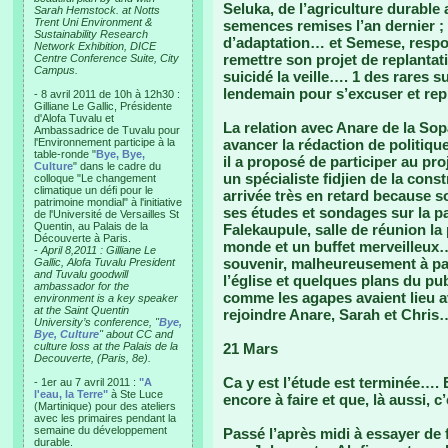
Seluka, de l’agriculture durable 
Sarah Hemstock. at Notts
Trent Uni Environment &
semences remises l’an dernier ;
Sustainability Research
d’adaptation… et Semese, respo
Network Exhibition, DICE
remettre son projet de replantat
Centre Conference Suite, City
Campus.
suicidé la veille…. 1 des rares s
lendemain pour s’excuser et rep
- 8 avril 2011 de 10h à 12h30 :
Gilliane Le Gallic, Présidente
d'Alofa Tuvalu et
La relation avec Anare de la So
Ambassadrice de Tuvalu pour
l'Environnement participe à la
avancer la rédaction de politiq
table-ronde "
Bye, Bye,
il a proposé de participer au pr
Culture
" dans le cadre du
un spécialiste fidjien de la cons
colloque "Le changement
climatique un défi pour le
arrivée très en retard because s
patrimoine mondial" à l'initiative
ses études et sondages sur la pa
de l'Université de Versailles St
Quentin, au Palais de la
Falekaupule, salle de réunion l
Découverte à Paris.
monde et un buffet merveilleux…. J
-
April 8,2011 : Gilliane Le
souvenir, malheureusement à par
Gallic, Alofa Tuvalu President
and Tuvalu goodwill
l’église et quelques plans du pub
ambassador for the
comme les agapes avaient lieu av
environment is a key speaker
at the Saint Quentin
rejoindre Anare, Sarah et Chris
University’s conference, "
Bye,
Bye, Culture
" about CC and
culture loss at the Palais de la
21 Mars
Decouverte, (Paris, 8e).
Ca y est l’étude est terminée….
- 1er au 7 avril 2011 :
"A
l'eau, la Terre"
à Ste Luce
encore à faire et que, là aussi, c
(Martinique) pour des ateliers
avec les primaires pendant la
semaine du développement
Passé l’après midi à essayer de
durable.