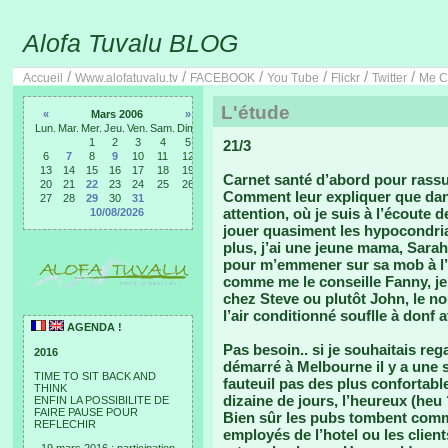
Alofa Tuvalu BLOG
/
/
/
/
/
/
Accueil
Www.alofatuvalu.tv
FACEBOOK
You Tube
Flickr
Twitter
Me C
L'étude
«
Mars 2006
»
Lun.
Mar.
Mer.
Jeu.
Ven.
Sam.
Dim.
1
2
3
4
5
21/3
6
7
8
9
10
11
12
13
14
15
16
17
18
19
Carnet santé d’abord pour rassur
20
21
22
23
24
25
26
Comment leur expliquer que dans
27
28
29
30
31
attention, où je suis à l’écout
10/08/2026
jouer quasiment les hypocondri
plus, j’ai une jeune mama, Sarah,
pour m’emmener sur sa mob à l’
comme me le conseille Fanny, je 
chez Steve ou plutôt John, le 
l’air conditionné souflle à donf
AGENDA !
Pas besoin.. si je souhaitais r
2016
démarré à Melbourne il y a une s
TIME TO SIT BACK AND
fauteuil pas des plus confortabl
THINK
dizaine de jours, l’heureux (heu 
ENFIN LA POSSIBILITE DE
FAIRE PAUSE POUR
Bien sûr les pubs tombent comme
REFLECHIR
employés de l’hotel ou les client