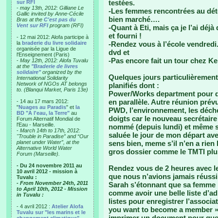
testées.
sur RFI
-
may 13th, 2012: Gilliane Le
-Les femmes rencontrées au dét
Gallic invited by Anne-Cécile
bien marché….
Bras at the
C'est pas du
Vent sur RFI
program (RFI)
-Quant à Eti, mais ça je l’ai déjà 
et fourni !
- 12 mai 2012: Alofa participe à
la
braderie du livre solidaire
-Rendez vous à l’école vendredi.
organisée par la Ligue de
dvd et
l'Enseignement (Paris)
-Pas encore fait un tour chez 
-
May 12th, 2012: Alofa Tuvalu
at the
"Braderie de livres
solidaire"
organized by the
Quelques jours particulièremen
International Solidarity
Network of NGOs AT belongs
planifiés dont :
to. (Blanqui Market, Paris 13e)
Power/Works department pour dis
en parallèle. Autre réunion prévu
- 14 au 17 mars 2012:
"
Nuages au Paradis
" et
la
PWD, l’environnement, les déchet
BD "A l'eau, la Terre"
au
doigts car le nouveau secrétaire
Forum Alternatif Mondial de
l'Eau - Marseille.
nommé (depuis lundi) et même s
-
March 14th to 17th, 2012:
saluée le jour de mon départ ave
"Trouble in Paradise” and “Our
planet under Water”, at the
sens bien, meme s’il n’en a rien 
Alternative World Water
gros dossier comme le TMTI plus
Forum (Marseille).
- Du 24 novembre 2011 au
Rendez vous de 2 heures avec le
10 avril 2012 - mission à
que nous n’avions jamais réussi 
Tuvalu :
- From November 24th, 2011
Sarah s’étonnant que sa femme lu
to April 10th, 2012 - Mission
comme avoir une belle liste d’a
in Tuvalu :
listes pour enregistrer l’associa
- 4 avril 2012 :
Atelier Alofa
you want to become a member »…
Tuvalu sur "les marins et le
imprimer un document pour que