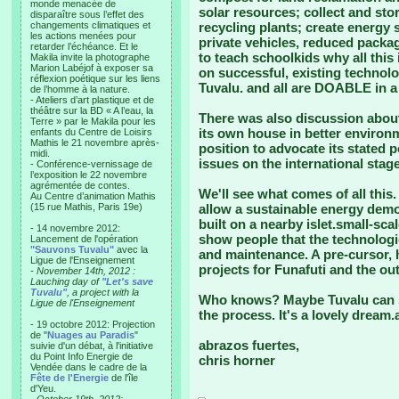
monde menacée de
solar resources; collect and sto
disparaître sous l’effet des
changements climatiques et
recycling plants; create energy
les actions menées pour
private vehicles, reduced packag
retarder l’échéance. Et le
to teach schoolkids why all this 
Makila invite la photographe
Marion Labéjof à exposer sa
on successful, existing technolo
réflexion poétique sur les liens
Tuvalu. and all are DOABLE in a 
de l’homme à la nature.
- Ateliers d’art plastique et de
théâtre sur la BD « A l’eau, la
There was also discussion about 
Terre » par le Makila pour les
its own house in better environm
enfants du Centre de Loisirs
Mathis le 21 novembre après-
position to advocate its stated 
midi.
issues on the international stag
- Conférence-vernissage de
l’exposition le 22 novembre
agrémentée de contes.
We'll see what comes of all this
Au Centre d’animation Mathis
(15 rue Mathis, Paris 19e)
allow a sustainable energy demo
built on a nearby islet.small-sc
- 14 novembre 2012:
show people that the technologie
Lancement de l'opération
"Sauvons Tuvalu"
avec la
and maintenance. A pre-cursor, h
Ligue de l'Enseignement
projects for Funafuti and the out
- November 14th, 2012 :
Lauching day of
"Let's save
Tuvalu"
, a project with la
Who knows? Maybe Tuvalu can sav
Ligue de l'Enseignement
the process. It's a lovely dream.
- 19 octobre 2012: Projection
de "
Nuages au Paradis
"
abrazos fuertes,
suivie d'un débat, à l'initiative
du Point Info Energie de
chris horner
Vendée dans le cadre de la
Fête de l'Energie
de l'île
d'Yeu.