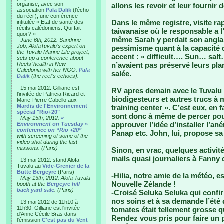
organise, avec son
allons les revoir et leur fournir 
association
Pala Dalik
(l’écho
du récif), une conférence
Dans le même registre, visite ra
intitulée « Etat de santé des
récifs calédoniens: Qui fait
taiwanaise où le responsable a l
quoi ? »
même Sarah y perdait son anglais
-
June 6th, 2012: Sandrine
Job, AlofaTuvalu’s expert on
pessimisme quant à la capacité d
the Tuvalu Marine Life project,
accent : « difficult…. Sun… salt
sets up a conference about
Reefs’ health in New
n’avaient pas préservé leurs plan
Caledonia with her NGO:
Pala
salée.
Dalik
(the reef’s echoes).
- 15 mai 2012: Gilliane est
RV apres demain avec le Tuvalu
l'invitée de Patricia Ricard et
biodigesteurs et autres trucs à 
Marie-Pierre Cabello aux
Mardis de l'Environnement
training center ». C’est eux, en fa
spécial "Rio+20"
sont donc à même de percer pou
-
May 15th, 2012:
«
approuver l’idée d’installer l’an
Environment on Tuesday »
conference on “Rio +20”
Panap etc. John, lui, propose sa
with screening of some of the
video shot during the last
missions. (Paris)
Sinon, en vrac, quelques activit
mails quasi journaliers à Fanny q
- 13 mai 2012: stand Alofa
Tuvalu au
Vide-Grenier de la
Butte Bergeyre
(Paris)
-Hilia, notre amie de la météo, e
-
May 13th, 2012: Alofa Tuvalu
Nouvelle Zélande !
booth at the
Bergeyre hill
back yard sale
. (Paris)
-Croisé Seluka Seluka qui confi
nos soins et à sa demande l’été 
- 13 mai 2012 de 11h10 à
11h30: Gilliane est l'invitée
tomates était tellement grosse qu
d'Anne Cécile Bras dans
Rendez vous pris pour faire un 
l'émission
C'est pas du Vent