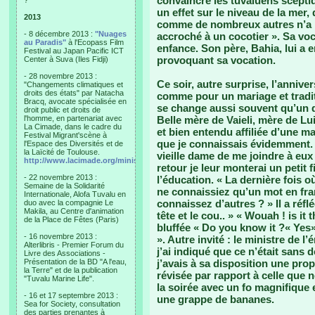
convaincre les tuvaluens scepti
?"
un effet sur le niveau de la mer, q
2013
comme de nombreux autres n’a pas
- 8 décembre 2013 :
"Nuages
accroché à un cocotier ». Sa vo
au Paradis"
à l'Ecopass Film
enfance. Son père, Bahia, lui a e
Festival au Japan Pacific ICT
provoquant sa vocation.
Center à Suva (Iles Fidji)
- 28 novembre 2013 :
Ce soir, autre surprise, l’annive
"Changements climatiques et
droits des états" par Natacha
comme pour un mariage et tradit
Bracq, avocate spécialisée en
se change aussi souvent qu’un de
droit public et droits de
l'homme, en partenariat avec
Belle mère de Vaieli, mère de Lu
La Cimade, dans le cadre du
et bien entendu affiliée d’une m
Festival Migrant'scène à
que je connaissais évidemment. J
l'Espace des Diversités et de
la Laïcité de Toulouse.
vieille dame de me joindre à eux
http://www.lacimade.org/minisites/migrantscene
retour je leur monterai un petit f
- 22 novembre 2013 :
l’éducation. « La dernière fois o
Semaine de la Solidarité
ne connaissiez qu’un mot en fra
Internationale, Alofa Tuvalu en
connaissez d’autres ? » Il a réf
duo avec la compagnie Le
Makila, au Centre d'animation
tête et le cou.. » « Wouah ! is it
de la Place de Fêtes (Paris)
bluffée « Do you know it ?« Yes» 
- 16 novembre 2013 :
». Autre invité : le ministre de 
Alterlibris - Premier Forum du
j’ai indiqué que ce n’était sans
Livre des Associations -
Présentation de la BD "A l'eau,
j’avais à sa disposition une pro
la Terre" et de la publication
révisée par rapport à celle que n
"Tuvalu Marine Life".
la soirée avec un fo magnifique e
- 16 et 17 septembre 2013 :
une grappe de bananes.
Sea for Society, consultation
des parties prenantes à