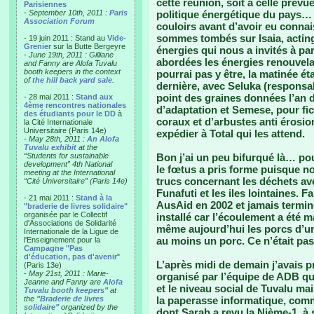
cette réunion, soit à celle prévu
Parisiennes
-
September 10th, 2011 :
Paris
politique énergétique du pays…
Association Forum
couloirs avant d’avoir eu conna
sommes tombés sur Isaia, actin
- 19 juin 2011 : Stand au
Vide-
Grenier
sur la Butte Bergeyre
énergies qui nous a invités à par
-
June 19th, 2011 : Gilliane
abordées les énergies renouvelab
and Fanny are Alofa Tuvalu
booth keepers in the context
pourrai pas y être, la matinée ét
of
the hill back yard sale
.
dernière, avec Seluka (responsabl
point des graines données l’an 
- 28 mai 2011 :
Stand aux
4ème rencontres nationales
d’adaptation et Semese, pour fic
des étudiants pour le DD
à
coraux et d’arbustes anti érosi
la Cité Internationale
Universitaire (Paris 14e)
expédier à Total qui les attend.
-
May 28th, 2011 :
An Alofa
Tuvalu exhibit
at the
“Students for sustainable
Bon j’ai un peu bifurqué là… pou
development” 4th National
le fœtus a pris forme puisque no
meeting at the International
trucs concernant les déchets av
“Cité Universitaire” (Paris 14e)
Funafuti et les iles lointaines. F
- 21 mai 2011 :
Stand à la
AusAid en 2002 et jamais termin
"braderie de livres solidaire"
organisée par le Collectif
installé car l’écoulement a été 
d'Associations de Solidarité
même aujourd’hui les porcs d’une
Internationale de la Ligue de
au moins un porc. Ce n’était pas
l'Enseignement pour la
Campagne "Pas
d'éducation, pas d'avenir
"
L’après midi de demain j’avais p
(Paris 13e)
-
May 21st, 2011 : Marie-
organisé par l’équipe de ADB qui
Jeanne and Fanny are
Alofa
et le niveau social de Tuvalu mais
Tuvalu booth keepers"
at
the
"Braderie de livres
la paperasse informatique, comm
solidaire"
organized by the
dont Sarah a revu la Nième-1, à 