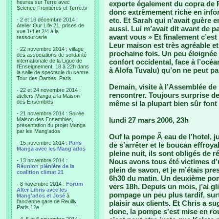
heures sur Terre avec
exporte également du copra de 
Science Frontières et Terre.tv
donc extrêmement riche en infor
etc. Et Sarah qui n’avait guère e
- 2 et 16 décembre 2014 :
Atelier Our Life 21, prises de
aussi. Lui m’avait dit avant de p
vue 1/4 et 2/4 à la
avant vous » Et finalement c’est
ressourcerie
Leur maison est très agréable et
- 22 novembre 2014 : village
prochaine fois. Un peu éloignée m
des associations de solidarité
internationale de la Ligue de
confort occidental, face à l’océan
l'Enseignement, 18 à 22h dans
à Alofa Tuvalu) qu’on ne peut pas 
la salle de spectacle du centre
Tour des Dames, Paris
Demain, visite à l’Assemblée de
- 22 et 24 novembre 2014 :
rencontrer. Toujours surprise de 
ateliers Manga à la Maison
des Ensembles
même si la plupart bien sûr font
- 21 novembre 2014 : Soirée
lundi 27 mars 2006, 23h
Maison des Ensembles,
présentation du projet Manga
par les Mang'ados
Ouf la pompe Ã eau de l’hotel, j
- 15 novembre 2014 :
Paris
de s’arrêter et le boucan effroy
Manga avec les Mang'ados
pleine nuit, ils sont obligés de r
- 13 novembre 2014 :
Nous avons tous été victimes d’u
Réunion plénière de la
plein de savon, et je m’étais pr
coalition climat 21
6h30 du matin. Un deuxième pomp
- 8 novembre 2014 :
Forum
vers 18h. Depuis un mois, j’ai gl
Alter Libris avec les
pompage un peu plus tardif, sur
Mang'ados et José
à
l'ancienne gare de Reuilly,
plaisir aux clients. Et Chris a s
Paris 12e
donc, la pompe s’est mise en rou