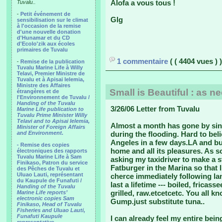
Alofa a vous tous !
Tuvalu..
-
Petit événement de
Glg
sensibilisation sur le climat
à l'occasion de la remise
d'une nouvelle donation
d'Hunamar et du CD
d'Ecolo'zik aux écoles
primaires de Tuvalu
1 commentaire
( ( 4404 vues ) )
-
Remise de la publication
Tuvalu Marine Life à Willy
Telavi, Premier Ministre de
Tuvalu et à Apisai Ielemia,
Ministre des Affaires
Small is Beautiful : as n
étrangères et de
l'Environnement de Tuvalu /
Handing of the Tuvalu
3/26/06 Letter from Tuvalu
Marine Life publication to
Tuvalu Prime Minister Willy
Telavi and to Apisai Ielemia,
Almost a month has gone by sinc
Minister of Foreign Affairs
and Environment.
during the flooding. Hard to bel
Angeles in a few days.LA and bu
- Remise des copies
home and all its pleasures. As s
électroniques des rapports
Tuvalu Marine Life à Sam
asking my taxidriver to make a 
Finikaso, Patron du service
Fatburger in the Marina so that
des Pêches de Tuvalu et
Uluao Lauti, représentant
cherce immediately following la
du Kaupule de Funafuti /
last a lifetime --- boiled, fricasse
Handing of the Tuvalu
grilled, raw.etcetcetc. You all 
Marine Life reports’
electronic copies Sam
Gump.just substitute tuna..
Finikaso, Head of Tuvalu
Fisheries and Uluao Lauti,
Funafuti Kaupule
I can already feel my entire bei