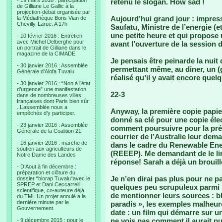
- 19 mars 2016 : participation
retenu le slogan. How sad !
de Gilliane Le Gallic à la
projection-débat organisée par
Aujourd’hui grand jour : impress
la Médiathèque Boris Vian de
Chevilly-Larue. A 17h
Saufatu, Ministre de l’energie (e
une petite heure et qui propose 
- 10 février 2016 : Entretien
avec Michel Delberghe pour
avant l’ouverture de la session
un portrait de Gilliane dans le
magazine de la CIMADE
Je pensais être peinarde la nuit 
- 30 janvier 2016 : Assemblée
permettant même, au diner, un (g
Générale d’Alofa Tuvalu
réalisé qu’il y avait encore que
- 30 janvier 2016 : “Non à l’état
d’urgence” une manifestation
22-3
dans de nombreuses villes
françaises dont Paris bien sûr
. L’assemblée nous a
Anyway, la première copie papier
empêchés d’y participer.
donné sa clé pour une copie élect
- 23 janvier 2016 : Assemblée
comment poursuivre pour la prés
Générale de la Coalition 21
courrier de l’Australie leur dema
- 16 janvier 2016 : marche de
dans le cadre du Renewable Ene
soutien aux agriculteurs de
(REEEP). Me demandant de le lire
Notre Dame des Landes
réponse! Sarah a déjà un brouill
- D’Aout à fin décembre :
préparation et clôture du
Je n’en dirai pas plus pour ne pa
dossier “biorap Tuvalu“avec le
SPREP et Dani Ceccarrelli,
quelques peu scrupuleux parmi 
scientifique, co-auteure déjà
de mentionner leurs sources : bl
du TML Un projet annulé à la
dernière minute par le
paradis », les exemples malhe
Gouvernement.
date : un film qui démarre sur un
ne vois pas comment il aurait p
- 9 décembre 2015 : pour le