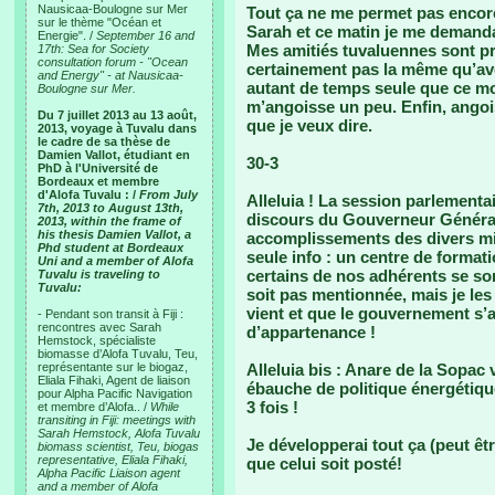
Nausicaa-Boulogne sur Mer
Tout ça ne me permet pas encore
sur le thème "Océan et
Sarah et ce matin je me demandai
Energie". /
September 16 and
Mes amitiés tuvaluennes sont p
17th: Sea for Society
consultation forum - "Ocean
certainement pas la même qu’ave
and Energy" - at Nausicaa-
autant de temps seule que ce moi
Boulogne sur Mer.
m’angoisse un peu. Enfin, angoi
Du 7 juillet 2013 au 13 août,
que je veux dire.
2013, voyage à Tuvalu dans
le cadre de sa thèse de
Damien Vallot, étudiant en
30-3
PhD à l'Université de
Bordeaux et membre
d'Alofa Tuvalu : /
From July
Alleluia ! La session parlementa
7th, 2013 to August 13th,
discours du Gouverneur Général,
2013, within the frame of
his thesis Damien Vallot, a
accomplissements des divers min
Phd student at Bordeaux
seule info : un centre de format
Uni and a member of Alofa
certains de nos adhérents se so
Tuvalu is traveling to
Tuvalu:
soit pas mentionnée, mais je les 
vient et que le gouvernement s’a
- Pendant son transit à Fiji :
rencontres avec Sarah
d’appartenance !
Hemstock, spécialiste
biomasse d’Alofa Tuvalu, Teu,
représentante sur le biogaz,
Alleluia bis : Anare de la Sopac 
Eliala Fihaki, Agent de liaison
ébauche de politique énergétiqu
pour Alpha Pacific Navigation
3 fois !
et membre d’Alofa.. /
While
transiting in Fiji: meetings with
Sarah Hemstock, Alofa Tuvalu
Je développerai tout ça (peut êtr
biomass scientist, Teu, biogas
representative, Eliala Fihaki,
que celui soit posté!
Alpha Pacific Liaison agent
and a member of Alofa