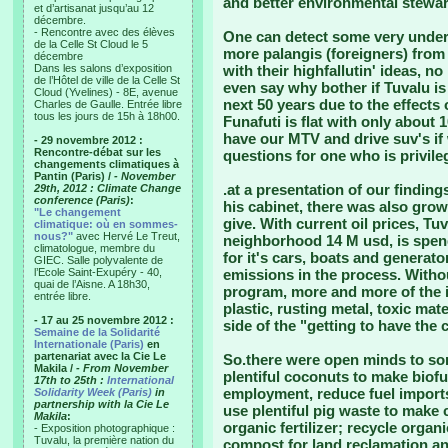
and better environmental stewa
et d’artisanat jusqu’au 12
décembre.
- Rencontre avec des élèves
One can detect some very under
de la Celle St Cloud le 5
more palangis (foreigners) from
décembre
Dans les salons d’exposition
with their highfallutin' ideas, 
de l’Hôtel de ville de la Celle St
even say why bother if Tuvalu is
Cloud (Yvelines) - 8E, avenue
next 50 years due to the effects
Charles de Gaulle. Entrée libre
tous les jours de 15h à 18h00.
Funafuti is flat with only about
have our MTV and drive suv's if
- 29 novembre 2012 :
Rencontre-débat sur les
questions for one who is privile
changements climatiques à
Pantin (Paris) /
- November
.at a presentation of our finding
29th, 2012 : Climate Change
conference (Paris)
:
his cabinet, there was also grow
"Le changement
give. With current oil prices, Tu
climatique: où en sommes-
nous?"
avec Hervé Le Treut,
neighborhood 14 M usd, is spend
climatologue, membre du
for it's cars, boats and generat
GIEC. Salle polyvalente de
l’Ecole Saint-Exupéry - 40,
emissions in the process. Withou
quai de l’Aisne. A 18h30,
program, more and more of the i
entrée libre.
plastic, rusting metal, toxic mate
- 17 au 25 novembre 2012 :
side of the "getting to have the c
Semaine de la Solidarité
Internationale (Paris)
en
partenariat avec la Cie Le
So.there were open minds to so
Makila /
- From November
plentiful coconuts to make biofu
17th to 25th :
International
employment, reduce fuel import
Solidarity Week (Paris)
in
partnership with la Cie Le
use plentiful pig waste to make
Makila
:
organic fertilizer; recycle organi
- Exposition photographique :
Tuvalu, la première nation du
compost for land reclamation a