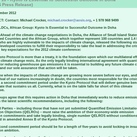
 Press Release)
mber 2012
: Contact: Michael Crocker,
michael.crocker@aosis.org
, + 1 978 968 9499
LDCs, African Group: Kyoto Is Essential to Successful Outcome in Doha
ead of the climate change negotiations in Doha, the Alliance of Small Island States
ed Countries and the African Group, which together represent 100 countries and 1.4 b
ho are highly vulnerable to the impacts of climate change, released the following s
eveloped countries to fulfill their responsibility to take the lead in addressing the cri
 key expectations for the 2012 climate conference:
to Protocol is more than a treaty, it is the foundation upon which our multilateral eff
climate change rests. As the only legally binding international agreement with quanti
for reducing greenhouse gas emissions it is essential to building any future climate
and our sole assurance that action will be taken.
ime when the impacts of climate change are growing more severe before our eyes, and
ival of our nations increasingly in doubt, the countries most responsible for the cris
o a second commitment period under the Kyoto Protocol that will deliver genuine bene
ate that sustains us all. Currently, what is on the table falls far short of this climate
ve.
ups agree that this requires action in Doha that immediately works to reduce emissi
h the latest scientific recommendations, including the following:
 Parties – including those that have not yet submitted Quantified Emission Limitati
on Objectives (QELROs) – must raise the ambition of their economy-wide emission
on commitments and take legally binding, single number QELROS without condition
ed in amended Annex B of the Kyoto Protocol.
ond commitment period should be for a length of five-years to avoid locking-in insuf
on ambition.