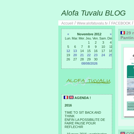
Alofa Tuvalu BLOG
/
/
Accueil
Www.alofatuvalu.tv
FACEBOOK
29 n
«
Novembre 2012
»
Pantin
Lun.
Mar.
Mer.
Jeu.
Ven.
Sam.
Dim.
1
2
3
4
5
6
7
8
9
10
11
12
13
14
15
16
17
18
19
20
21
22
23
24
25
26
27
28
29
30
08/08/2026
AGENDA !
2016
TIME TO SIT BACK AND
THINK
ENFIN LA POSSIBILITE DE
FAIRE PAUSE POUR
REFLECHIR
COP1