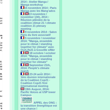
2014 : Atelier Manga /
Manga workshop
15 novembre 2014 : Paris
Manga avec les Mang'ados
13 novembre /
november 13th, 2014 :
Réunion plénière de la
coalition climat 21 / climate
coalition 21 plenary
meeting
8 novembre 2014 : Salon
Paris du livre associatif
5 novembre / november
2014: "Manga, ensemble
pour le climat / standing
together for climate" avec
OurLife21 à Gouville s/Mer
18 octobre / october
2014: "Manga, ensemble
pour le ‎climat / standing
together for climate"
September 21th,
2014: People's climate
march
23-24 août 2014 :
1ère réunion internationale
de la Coalition Cop21 -
Coalition Cop21 first
international meeting
19th August, 2014:
Pacific Voices at USP lower
Campus
APPEL des ONG :
la transition énergétique est
une chance !