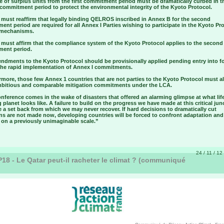
e of surplus units from the first commitment period must be dramatically curbed in t
commitment period to protect the environmental integrity of the Kyoto Protocol.
s must reaffirm that legally binding QELROS inscribed in Annex B for the second
nt period are required for all Annex I Parties wishing to participate in the Kyoto Pr
e mechanisms.
 must affirm that the compliance system of the Kyoto Protocol applies to the second
ent period.
endments to the Kyoto Protocol should be provisionally applied pending entry into fo
the rapid implementation of Annex I commitments.
more, those few Annex 1 countries that are not parties to the Kyoto Protocol must a
bitious and comparable mitigation commitments under the LCA.
nference comes in the wake of disasters that offered an alarming glimpse at what lif
planet looks like. A failure to build on the progress we have made at this critical jun
 a set back from which we may never recover. If hard decisions to dramatically cut
ns are not made now, developing countries will be forced to confront adaptation and
on a previously unimaginable scale.”
24 / 11 / 12
8 - Le Qatar peut-il racheter le climat ? (communiqué