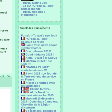
he
- Tuvalu Marine Life
- La BD "A l'eau, la Terre"
dans le monde
- Tuvalu flooding /
otocol
Inondations
Sujets les plus récents
rce to
Funafuti-Tuvalu's new look
"A l'eau, la Terre"
lso take
poursuit sa route
Some fresh news about
Tuvalu weather
e on a
Bon débarras 2015!
cture
Good riddance 2015 !
Alofa Tuvalu à la COP21
MANGA CLIMAT est
sorti !!!
"MANGA CLIMAT" :
sortie imminente !!!
9 avril 2015 : Le Jour de
 - 18 : 00
la Terre reprend du service
en France
Atelier de rentrée avec
les Mang'ados
Charlie forever...
Alofa Tuvalu's
warmest wishes for 2015
Mercredi 10 décembre
2014 : Dominique Campana,
Chevalier de la Légion
d'Honneur
6 décembre / december