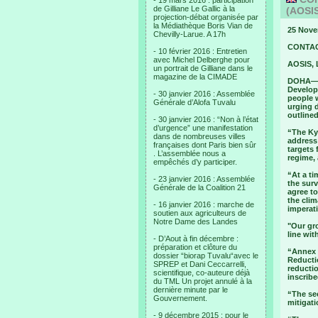
- 19 mars 2016 : participation
de Gilliane Le Gallic à la
(AOSIS
projection-débat organisée par
la Médiathèque Boris Vian de
25 Nove
Chevilly-Larue. A 17h
CONTACT
- 10 février 2016 : Entretien
avec Michel Delberghe pour
AOSIS, 
un portrait de Gilliane dans le
magazine de la CIMADE
DOHA—Ah
Develop
- 30 janvier 2016 : Assemblée
people w
Générale d’Alofa Tuvalu
urging d
outlined
- 30 janvier 2016 : “Non à l’état
d’urgence” une manifestation
“The Kyo
dans de nombreuses villes
address 
françaises dont Paris bien sûr
targets 
. L’assemblée nous a
regime, 
empêchés d’y participer.
“At a t
- 23 janvier 2016 : Assemblée
the surv
Générale de la Coalition 21
agree t
the clim
- 16 janvier 2016 : marche de
imperati
soutien aux agriculteurs de
Notre Dame des Landes
"Our gro
line wit
- D’Aout à fin décembre :
préparation et clôture du
“Annex I
dossier “biorap Tuvalu“avec le
Reducti
SPREP et Dani Ceccarrelli,
reducti
scientifique, co-auteure déjà
inscrib
du TML Un projet annulé à la
dernière minute par le
“The sec
Gouvernement.
mitigati
- 9 décembre 2015 : pour le