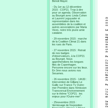
Benoit Mayer.
- Du 1er au 12 décembre
2015 : COP21. Trop à dire
pour un agenda. Observation
au Bourget avec Linda Cohen
et Laurent Leguyader et
representation dans les
assemblées de la coalition et
autres associations par Maria
Vives, notre très jeune amie
catalane.
- 29 novembre 2015 : marche
de la Coalition Climat 21 dans
les rues de Paris.
- 27 novembre 2015 : Retrait
de nos badges
d’observateurs, à la COP21
au Bourget. Nous
appréhendions les longues
files de Copenhagen.
Personne encore sur les lieux.
En 3mn nous avions nos
Sesames.
- 26 novembre 2015 - 14h30 :
Intervention de Gilliane Le
Gallic sur France Tv Outre-
mer Première dans l'émission
Transversal Environnement
sur le thème "COP21 : les
enjeux pour l'Outre-mer".
- 25novembre 2015 :
Vernissage de l’exposition