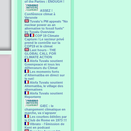
of the Parties : ENOUGH !
ASSEZ !
Conférence climat à
Varsovie
Tuvalu's PM appeals "No
nuclear power as an
alternative to fossil fuels"
by Tuvalu Overview
COP 19 Climate
Capture / Le secteur privé
prend le contrôle sur la
COP19 et le climat
Last hours - THE
GLOBAL CALL FOR
CLIMATE ACTION
Alofa Tuvalu soutient
Greenpeace et tous les
défenseurs du Climat
Les moments forts
d'Alternatiba en direct sur
le net!
Alofa Tuvalu soutient
Alternatiba, le village des
alternatives
Alofa Tuvalu soutient
Reporterre
GIEC : le
changement climatique en
marche, va s'agraver
Les courbes éditées par
le Club de Rome en 1973 !!!
Vibrato - l'émission de
Kent en podcast