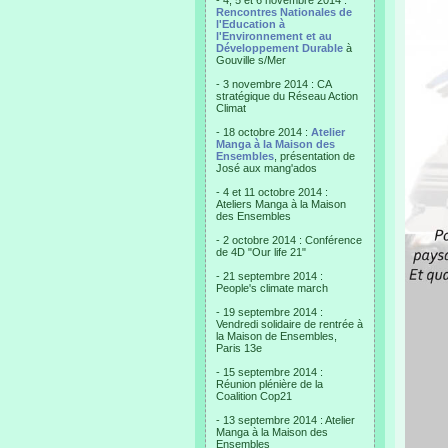
- 4, 5 et 6 novembre 2014 :
Rencontres Nationales de
l'Education à
l'Environnement et au
Développement Durable
à
Gouville s/Mer
- 3 novembre 2014 : CA
stratégique du Réseau Action
Climat
- 18 octobre 2014 :
Atelier
Manga à la Maison des
Ensembles
, présentation de
José aux mang'ados
- 4 et 11 octobre 2014 :
Ateliers Manga à la Maison
des Ensembles
- 2 octobre 2014 : Conférence
de 4D "Our life 21"
- 21 septembre 2014 :
People's climate march
- 19 septembre 2014 :
Vendredi solidaire de rentrée à
la Maison de Ensembles,
Paris 13e
- 15 septembre 2014 :
Réunion plénière de la
Coalition Cop21
- 13 septembre 2014 : Atelier
Manga à la Maison des
Ensembles