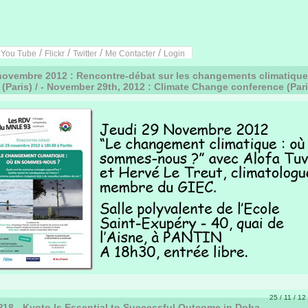
/
/
/
/
/
You Tube
Flickr
Twitter
Me Contacter
Login
ovembre 2012 : Rencontre-débat sur les changements climatique
 (Paris) / - November 29th, 2012 : Climate Change conference (Pari
25 / 11 / 12
8 - Kyoto Is Essential to Successful Outcome in Doha