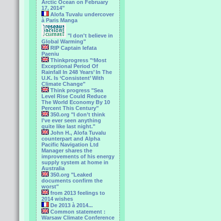
Arctic Ocean on February
17, 2014"
Alofa Tuvalu undercover
à Paris Manga
"I don't believe in
Global Warming"
RIP Captain Iefata
Paeniu
Thinkprogress "‘Most
Exceptional Period Of
Rainfall In 248 Years’ In The
U.K. Is ‘Consistent’ With
Climate Change"
Think progress "Sea
Level Rise Could Reduce
The World Economy By 10
Percent This Century"
350.org "I don’t think
I’ve ever seen anything
quite like last night."
John H., Alofa Tuvalu
counterpart and Alpha
Pacific Navigation Ltd
Manager shares the
improvements of his energy
supply system at home in
Australia
350.org "Leaked
documents confirm the
worst"
from 2013 feelings to
2014 wishes
De 2013 à 2014...
Common statement :
Warsaw Climate Conference