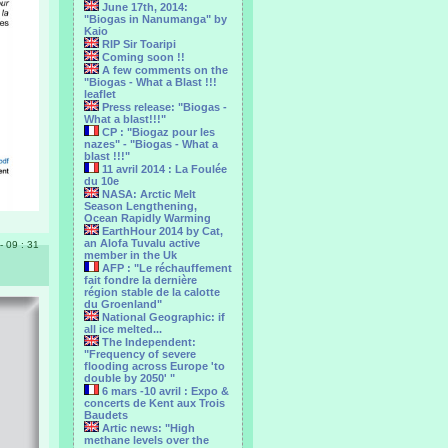
June 17th, 2014:
"Biogas in Nanumanga" by
Kaio
RIP Sir Toaripi
Coming soon !!
A few comments on the
"Biogas - What a Blast !!!
leaflet
Press release: "Biogas -
What a blast!!!"
CP : "Biogaz pour les
nazes" - "Biogas - What a
blast !!!"
11 avril 2014 : La Foulée
du 10e
NASA: Arctic Melt
Season Lengthening,
Ocean Rapidly Warming
EarthHour 2014 by Cat,
an Alofa Tuvalu active
 - 09 : 31
member in the Uk
AFP : "Le réchauffement
fait fondre la dernière
région stable de la calotte
du Groenland"
National Geographic: if
all ice melted...
The Independent:
"Frequency of severe
flooding across Europe 'to
double by 2050' "
6 mars -10 avril : Expo &
concerts de Kent aux Trois
Baudets
Artic news: "High
methane levels over the