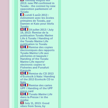
Tuesday August 6th
2013: new PM confirmed in
Tuvalu - the context by new
opposition parliement of
Tuvalu
Lundi 5 août 2013 :
événement avec les écoles
primaires de Tuvalu, par
Damien et Kaio pour Alofa
Tuvalu
19 juillet 2013 / July
19, 2013: Remise de la
publication Tuvalu Marine
Life à Tuvalu / Handing of
the Tuvalu Marine Life
publication to Tuvalu
Remise des copies
électroniques des rapports
Tuvalu Marine Life aux
pêcheries et kaupule /
Handing of the Tuvalu
Marine Life reports’
electronic copies to
Fisheries and Funafuti
Kaupule
Remise du CD 2013
d'Ecolozik à Nala / Handing
of the 2013 Ecolozik CD to
Nala
Remise des cartes
UPF / Handing of the UPF
press card
Tuvalu Marine Life
dans la Presse / in the
media:
July 11, 2013: Good
vibes from Suva, by