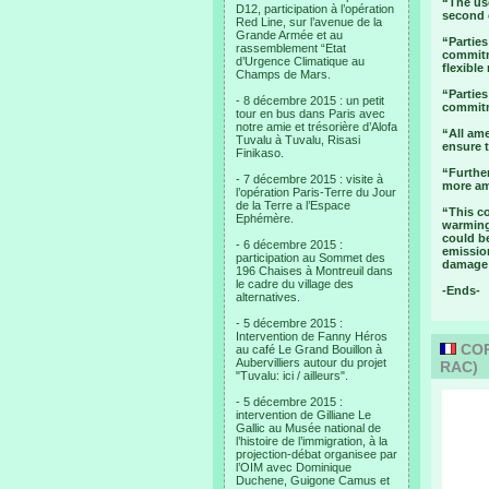
“The us
D12, participation à l’opération
second 
Red Line, sur l’avenue de la
Grande Armée et au
“Partie
rassemblement “Etat
commitme
d’Urgence Climatique au
flexibl
Champs de Mars.
“Parties
- 8 décembre 2015 : un petit
commitm
tour en bus dans Paris avec
notre amie et trésorière d’Alofa
“All am
Tuvalu à Tuvalu, Risasi
ensure 
Finikaso.
“Further
- 7 décembre 2015 : visite à
more am
l’opération Paris-Terre du Jour
de la Terre a l’Espace
“This co
Ephémère.
warming 
could be
- 6 décembre 2015 :
emissio
participation au Sommet des
damage 
196 Chaises à Montreuil dans
le cadre du village des
-Ends-
alternatives.
- 5 décembre 2015 :
Intervention de Fanny Héros
COP1
au café Le Grand Bouillon à
Aubervilliers autour du projet
RAC)
"Tuvalu: ici / ailleurs".
- 5 décembre 2015 :
intervention de Gilliane Le
Gallic au Musée national de
l’histoire de l’immigration, à la
projection-débat organisee par
l’OIM avec Dominique
Duchene, Guigone Camus et