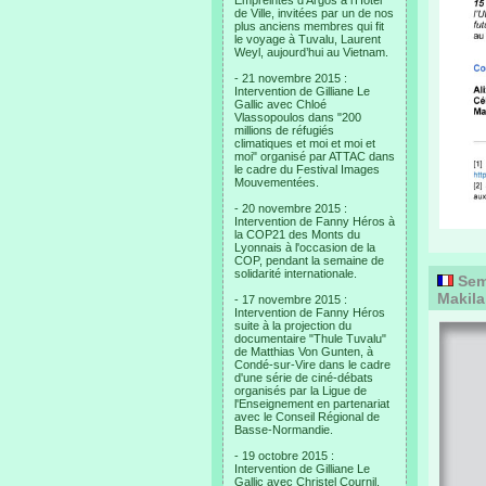
Empreintes d’Argos à l’Hotel
de Ville, invitées par un de nos
plus anciens membres qui fit
le voyage à Tuvalu, Laurent
Weyl, aujourd’hui au Vietnam.
- 21 novembre 2015 :
Intervention de Gilliane Le
Gallic avec Chloé
Vlassopoulos dans "200
millions de réfugiés
climatiques et moi et moi et
moi" organisé par ATTAC dans
le cadre du Festival Images
Mouvementées.
- 20 novembre 2015 :
Intervention de Fanny Héros à
la COP21 des Monts du
Lyonnais à l'occasion de la
COP, pendant la semaine de
solidarité internationale.
Sema
Makila
- 17 novembre 2015 :
Intervention de Fanny Héros
suite à la projection du
documentaire "Thule Tuvalu"
de Matthias Von Gunten, à
Condé-sur-Vire dans le cadre
d'une série de ciné-débats
organisés par la Ligue de
l'Enseignement en partenariat
avec le Conseil Régional de
Basse-Normandie.
- 19 octobre 2015 :
Intervention de Gilliane Le
Gallic avec Christel Cournil,