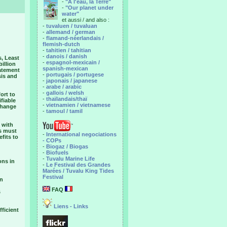
-
"A l'eau, la Terre"
-
"Our planet under
water"
et aussi / and also :
-
tuvaluen / tuvaluan
-
allemand / german
-
flamand-néerlandais /
flemish-dutch
-
tahitien / tahitian
-
danois / danish
, Least
-
espagnol-mexicain /
illion
spanish-mexican
tatement
-
portugais / portugese
sis and
-
japonais / japanese
-
arabe / arabic
-
gallois / welsh
ort to
-
thaïlandais/thaï
fiable
-
vietnamien / vietnamese
 change
-
tamoul / tamil
 with
is must
-
International negociations
fits to
- COPs
-
Biogaz / Biogas
-
Biofuels
-
Tuvalu Marine Life
ons in
-
Le Festival des Grandes
Marées / Tuvalu King Tides
Festival
on
FAQ
s
Liens - Links
ficient