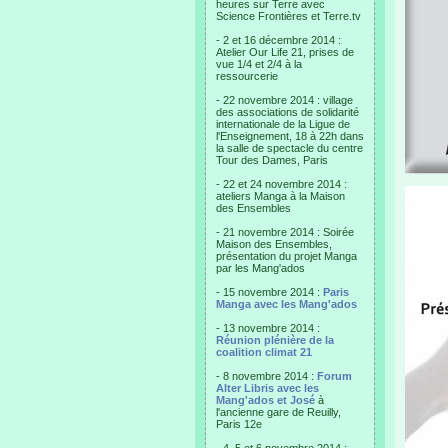
heures sur Terre avec
Science Frontières et Terre.tv
- 2 et 16 décembre 2014 :
Atelier Our Life 21, prises de
vue 1/4 et 2/4 à la
ressourcerie
- 22 novembre 2014 : village
des associations de solidarité
internationale de la Ligue de
l'Enseignement, 18 à 22h dans
la salle de spectacle du centre
Tour des Dames, Paris
- 22 et 24 novembre 2014 :
ateliers Manga à la Maison
des Ensembles
- 21 novembre 2014 : Soirée
Maison des Ensembles,
présentation du projet Manga
par les Mang'ados
- 15 novembre 2014 :
Paris
Manga avec les Mang'ados
- 13 novembre 2014 :
Réunion plénière de la
coalition climat 21
- 8 novembre 2014 :
Forum
Alter Libris avec les
Mang'ados et José
à
l'ancienne gare de Reuilly,
Paris 12e