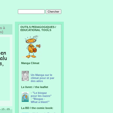
OUTILS PEDAGOGIQUES /
s à
EDUCATIONAL TOOLS
s)
Manga Climat
Un Manga sur le
climat pour et par
des ados
Le livret: / the leaflet
-
"Le biogaz
pour les nazes"
-
"Biogas -
What a blast!"
La BD / the comic book:
 - 15 : 05