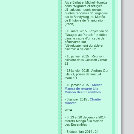
Alice Baillat et Michel Hignette,
dans "Migrants et réfugiés
climatiques : quels enjeux,
quelles réponses ?", organisé
par le Bondyblog, au Musée
de l'Histoire de l'immigration
(Paris)
- 13 mars 2015 : Projection de
"Nuages au Paradis" et débat
dans le cadre d'un cycle de
séminaires sur
"développement durable et
cinéma" à Science Po.
- 15 janvier 2015 : Réunion
plénière de la Coalition Climat
21
- 13 janvier 2015 : Ateliers Our
Life 21, prises de vue 3/4
avec 4D
- 10 janvier 2015 :
Atelier
Manga de rentrée à la
Maison des Ensembles
- 8 janvier 2015 :
Charlie
forever
2014
- 6, 13 et 20 décembre 2014 :
ateliers Manga à la Maison
des Ensembles
- 5 décembre 2014 : 24