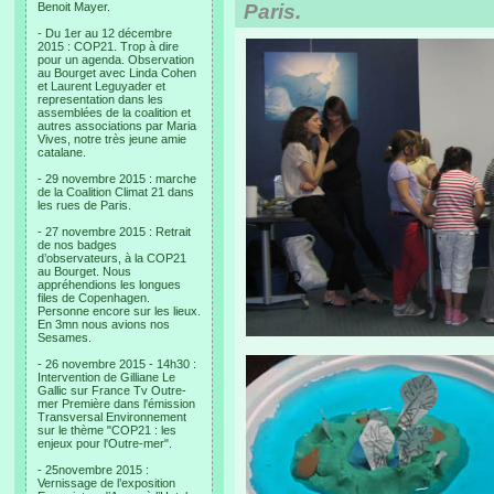
Benoit Mayer.
Paris.
- Du 1er au 12 décembre
2015 : COP21. Trop à dire
pour un agenda. Observation
au Bourget avec Linda Cohen
et Laurent Leguyader et
representation dans les
assemblées de la coalition et
autres associations par Maria
Vives, notre très jeune amie
catalane.
- 29 novembre 2015 : marche
de la Coalition Climat 21 dans
les rues de Paris.
- 27 novembre 2015 : Retrait
de nos badges
d’observateurs, à la COP21
au Bourget. Nous
appréhendions les longues
files de Copenhagen.
Personne encore sur les lieux.
En 3mn nous avions nos
Sesames.
- 26 novembre 2015 - 14h30 :
Intervention de Gilliane Le
Gallic sur France Tv Outre-
mer Première dans l'émission
Transversal Environnement
sur le thème "COP21 : les
enjeux pour l'Outre-mer".
- 25novembre 2015 :
Vernissage de l’exposition