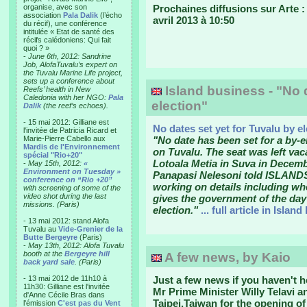
organise, avec son
Prochaines diffusions sur Arte :
association
Pala Dalik
(l’écho
avril 2013 à 10:50
du récif), une conférence
intitulée « Etat de santé des
récifs calédoniens: Qui fait
quoi ? »
-
June 6th, 2012: Sandrine
Job, AlofaTuvalu’s expert on
the Tuvalu Marine Life project,
sets up a conference about
Island business - "No d
Reefs’ health in New
Caledonia with her NGO:
Pala
election"
Dalik
(the reef’s echoes).
- 15 mai 2012: Gilliane est
No dates set yet for Tuvalu by e
l'invitée de Patricia Ricard et
Marie-Pierre Cabello aux
"No date has been set for a by-e
Mardis de l'Environnement
on Tuvalu. The seat was left vac
spécial "Rio+20"
Lotoala Metia in Suva in Decemb
-
May 15th, 2012:
«
Environment on Tuesday »
Panapasi Nelesoni told ISLANDS
conference on “Rio +20”
working on details including whe
with screening of some of the
video shot during the last
gives the government of the day
missions. (Paris)
election."
... full article in Islan
- 13 mai 2012: stand Alofa
Tuvalu au
Vide-Grenier de la
Butte Bergeyre
(Paris)
-
May 13th, 2012: Alofa Tuvalu
booth at the
Bergeyre hill
A few news, by Kaio
back yard sale
. (Paris)
- 13 mai 2012 de 11h10 à
Just a few news if you haven't h
11h30: Gilliane est l'invitée
Mr Prime Minister Willy Telavi an
d'Anne Cécile Bras dans
Taipei,Taiwan for the opening o
l'émission
C'est pas du Vent