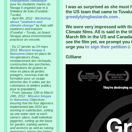
changement climatique"
pour les étudiants marins du
I was as surprised as she must h
Nivaga II organisé par et à
the US team that came to Tuvalu
l'initiative de Kaio (Funafuti -
Tuvalu).
greedylyingbastards.com
.
-
April 4th, 2012 :
Workshop
about "seafarers and
climate change"
by Kaio with
We were very impressed with th
seafarers and trainees
Climate films. All is said in the
(Funafuti – Tuvalu, on board
Nivaga) about environmental
March 8th in the US and Canada
practices on vessels.
see the film yet, we prompt you 
urge you
to sign their petition
☺
- Du 17 janvier au 24 mars
2012:
Mission biogaz à
Nanumea
(mise en place de
Gilliane
récupérateurs d'eau,
remplacement des réchauds,
construction des porcheries,
distributions de graines et
mise en place de jardins
potagers, nouveau train de
formation pour un usage
pérenne des 4 unités par les
volontaires et ateliers publics
pour la population)
-
From January 13th to March
24th, 2012 :
Mission biogas
in Nanumea
Objectives :
insuring that the four digesters
implemented late 2010 are
working to satisfaction, setting
up one water tank at each
owners' place, build individual
piggeries, setting up the basis
for garden, training owners
and workers as well as raising
awareness among the Island