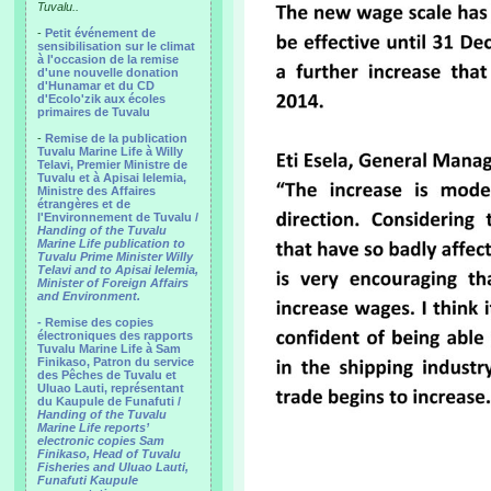
Tuvalu..
-
Petit événement de
sensibilisation sur le climat
à l'occasion de la remise
d'une nouvelle donation
d'Hunamar et du CD
d'Ecolo'zik aux écoles
primaires de Tuvalu
-
Remise de la publication
Tuvalu Marine Life à Willy
Telavi, Premier Ministre de
Tuvalu et à Apisai Ielemia,
Ministre des Affaires
étrangères et de
l'Environnement de Tuvalu /
Handing of the Tuvalu
Marine Life publication to
Tuvalu Prime Minister Willy
Telavi and to Apisai Ielemia,
Minister of Foreign Affairs
and Environment.
- Remise des copies
électroniques des rapports
Tuvalu Marine Life à Sam
Finikaso, Patron du service
des Pêches de Tuvalu et
Uluao Lauti, représentant
du Kaupule de Funafuti /
Handing of the Tuvalu
Marine Life reports’
electronic copies Sam
Finikaso, Head of Tuvalu
Fisheries and Uluao Lauti,
Funafuti Kaupule