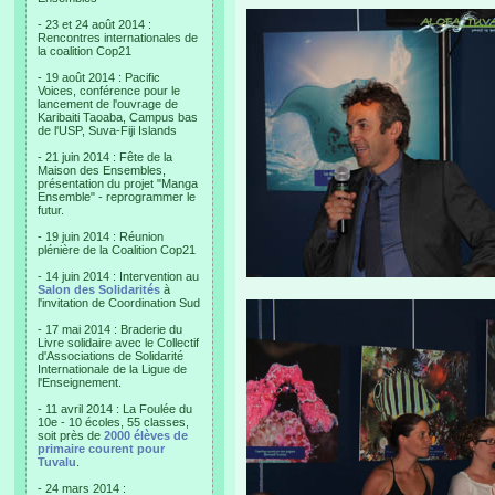
- 23 et 24 août 2014 :
Rencontres internationales de
la coalition Cop21
- 19 août 2014 : Pacific
Voices, conférence pour le
lancement de l'ouvrage de
Karibaiti Taoaba, Campus bas
de l'USP, Suva-Fiji Islands
- 21 juin 2014 : Fête de la
Maison des Ensembles,
présentation du projet "Manga
Ensemble" - reprogrammer le
futur.
- 19 juin 2014 : Réunion
plénière de la Coalition Cop21
- 14 juin 2014 : Intervention au
Salon des Solidarités
à
l'invitation de Coordination Sud
- 17 mai 2014 : Braderie du
Livre solidaire avec le Collectif
d'Associations de Solidarité
Internationale de la Ligue de
l'Enseignement.
- 11 avril 2014 : La Foulée du
10e - 10 écoles, 55 classes,
soit près de
2000 élèves de
primaire courent pour
Tuvalu
.
- 24 mars 2014 :