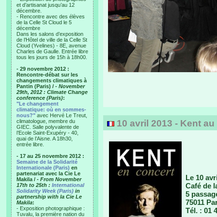
et d’artisanat jusqu’au 12
décembre.
- Rencontre avec des élèves
de la Celle St Cloud le 5
décembre
Dans les salons d’exposition
de l’Hôtel de ville de la Celle St
Cloud (Yvelines) - 8E, avenue
Charles de Gaulle. Entrée libre
tous les jours de 15h à 18h00.
- 29 novembre 2012 :
Rencontre-débat sur les
changements climatiques à
Pantin (Paris) /
- November
29th, 2012 : Climate Change
conference (Paris)
:
"Le changement
climatique: où en sommes-
nous?"
avec Hervé Le Treut,
climatologue, membre du
10 avril 2013 - Kent au
GIEC. Salle polyvalente de
l’Ecole Saint-Exupéry - 40,
quai de l’Aisne. A 18h30,
entrée libre.
- 17 au 25 novembre 2012 :
Semaine de la Solidarité
Internationale (Paris)
en
partenariat avec la Cie Le
Le 10 avr
Makila /
- From November
Café de 
17th to 25th :
International
Solidarity Week (Paris)
in
5 passag
partnership with la Cie Le
75011 Par
Makila
:
- Exposition photographique :
Tél. : 01 
Tuvalu, la première nation du