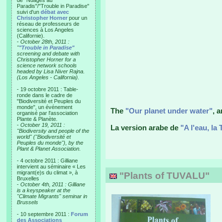
de "Nuages au
Paradis"/"Trouble in Paradise"
suivi d'un
débat avec
Christopher Horner
pour un
réseau de professeurs de
sciences à Los Angeles
(Californie).
-
October 28th, 2011 :
"
"Trouble in Paradise"
screening and debate with
Christopher Horner for a
science network schools
headed by Lisa Niver Rajna.
(Los Angeles - California).
- 19 octobre 2011 : Table-
ronde dans le cadre de
"Biodiversité et Peuples du
monde", un événement
The
"Our planet under water"
, 
organisé par l'association
Plante & Planète.
-
October 19, 2011 :
La version arabe de
"A l'eau, la 
"Biodiversity and people of the
world" ("Biodiversité et
Peuples du monde"), by the
Plant & Planet Association.
- 4 octobre 2011 : Gilliane
intervient au séminaire « Les
migrant(e)s du climat », à
"Plants of TUVALU"
Bruxelles
-
October 4th, 2011 : Gilliane
is a keyspeaker at the
"Climate Migrants" seminar in
Brussels
- 10 septembre 2011 :
Forum
des Associations