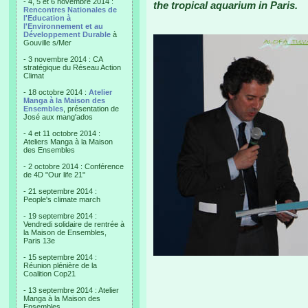
- 4, 5 et 6 novembre 2014 :
the tropical aquarium in Paris.
Rencontres Nationales de
l'Education à
l'Environnement et au
Développement Durable
à
Gouville s/Mer
- 3 novembre 2014 : CA
stratégique du Réseau Action
Climat
- 18 octobre 2014 :
Atelier
Manga à la Maison des
Ensembles
, présentation de
José aux mang'ados
- 4 et 11 octobre 2014 :
Ateliers Manga à la Maison
des Ensembles
- 2 octobre 2014 : Conférence
de 4D "Our life 21"
- 21 septembre 2014 :
People's climate march
- 19 septembre 2014 :
Vendredi solidaire de rentrée à
la Maison de Ensembles,
Paris 13e
- 15 septembre 2014 :
Réunion plénière de la
Coalition Cop21
- 13 septembre 2014 : Atelier
Manga à la Maison des
Ensembles