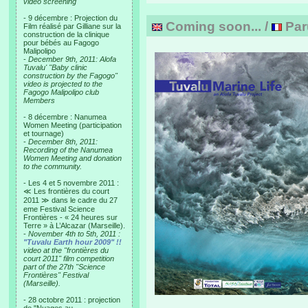
video screening
- 9 décembre : Projection du
Coming soon... /
Par
Film réalisé par Gilliane sur la
construction de la clinique
pour bébés au Fagogo
Malipolipo
-
December 9th, 2011: Alofa
Tuvalu' "Baby clinic
construction by the Fagogo"
video is projected to the
Fagogo Malipolipo club
Members
- 8 décembre : Nanumea
Women Meeting (participation
et tournage)
-
December 8th, 2011:
Recording of the Nanumea
Women Meeting and donation
to the community.
- Les 4 et 5 novembre 2011 :
≪ Les frontières du court
2011 ≫ dans le cadre du 27
eme Festival Science
Frontières - « 24 heures sur
Terre » à L’Alcazar (Marseille).
-
November 4th to 5th, 2011 :
"Tuvalu Earth hour 2009" !!
video at the "frontières du
court 2011" film competition
part of the 27th "Science
Frontières" Festival
(Marseille).
- 28 octobre 2011 : projection