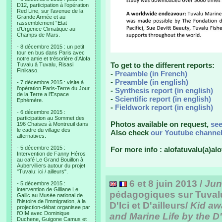
D12, participation à l’opération
Red Line, sur l’avenue de la
Grande Armée et au
rassemblement “Etat
d’Urgence Climatique au
Champs de Mars.
- 8 décembre 2015 : un petit
tour en bus dans Paris avec
notre amie et trésorière d’Alofa
To get to the different reports:
Tuvalu à Tuvalu, Risasi
Finikaso.
-
Preamble (in French)
-
Preamble (in english)
- 7 décembre 2015 : visite à
l’opération Paris-Terre du Jour
-
Synthesis report (in english)
de la Terre a l’Espace
-
Scientific report (in english)
Ephémère.
-
Fieldwork report (in english)
- 6 décembre 2015 :
participation au Sommet des
Photos available on request,
se
196 Chaises à Montreuil dans
le cadre du village des
Also check
our Youtube channe
alternatives.
- 5 décembre 2015 :
For more info : alofatuvalu(a)alo
Intervention de Fanny Héros
au café Le Grand Bouillon à
Aubervilliers autour du projet
"Tuvalu: ici / ailleurs".
6 et 8 juin 2013 /
Jun
- 5 décembre 2015 :
intervention de Gilliane Le
pédagogiques sur Tuvalu 
Gallic au Musée national de
l’histoire de l’immigration, à la
D'Ici et D'ailleurs/
Kid aw
projection-débat organisee par
l’OIM avec Dominique
and Marine Life by the D'I
Duchene, Guigone Camus et