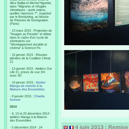
Alice Baillat et Michel Hignette,
dans "Migrants et réfugiés
climatiques : quels enjeux,
quelles réponses ?", organisé
par le Bondyblog, au Musée
de l'Histoire de l'immigration
(Paris)
- 13 mars 2015 : Projection de
"Nuages au Paradis" et débat
dans le cadre d'un cycle de
séminaires sur
"développement durable et
cinéma" à Science Po.
- 15 janvier 2015 : Réunion
plénière de la Coalition Climat
21
- 13 janvier 2015 : Ateliers Our
Life 21, prises de vue 3/4
avec 4D
- 10 janvier 2015 :
Atelier
Manga de rentrée à la
Maison des Ensembles
- 8 janvier 2015 :
Charlie
forever
2014
- 6, 13 et 20 décembre 2014 :
ateliers Manga à la Maison
des Ensembles
4 juin 2013 : Remise 
- 5 décembre 2014 : 24