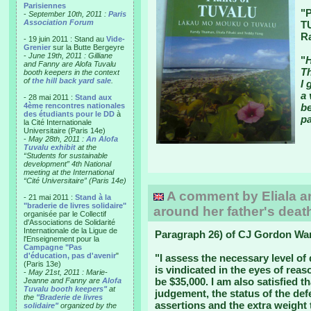
Parisiennes
"
-
September 10th, 2011 :
Paris
Association Forum
T
Ra
- 19 juin 2011 : Stand au
Vide-
Grenier
sur la Butte Bergeyre
-
June 19th, 2011 : Gilliane
"
H
and Fanny are Alofa Tuvalu
Th
booth keepers in the context
of
the hill back yard sale
.
I 
a 
- 28 mai 2011 :
Stand aux
4ème rencontres nationales
be
des étudiants pour le DD
à
p
la Cité Internationale
Universitaire (Paris 14e)
-
May 28th, 2011 :
An Alofa
Tuvalu exhibit
at the
“Students for sustainable
development” 4th National
meeting at the International
“Cité Universitaire” (Paris 14e)
A comment by Eliala an
- 21 mai 2011 :
Stand à la
"braderie de livres solidaire"
around her father's deat
organisée par le Collectif
d'Associations de Solidarité
Internationale de la Ligue de
Paragraph 26) of CJ Gordon War
l'Enseignement pour la
Campagne "Pas
d'éducation, pas d'avenir
"
"I assess the necessary level of 
(Paris 13e)
is vindicated in the eyes of re
-
May 21st, 2011 : Marie-
be $35,000. I am also satisfied th
Jeanne and Fanny are
Alofa
Tuvalu booth keepers"
at
judgement, the status of the d
the
"Braderie de livres
assertions and the extra weight
solidaire"
organized by the