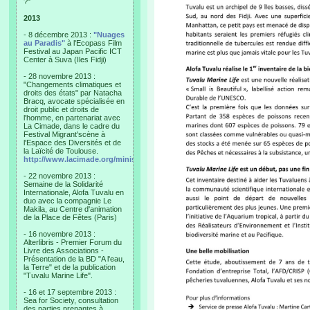
?"
2013
- 8 décembre 2013 :
"Nuages
au Paradis"
à l'Ecopass Film
Festival au Japan Pacific ICT
Center à Suva (Iles Fidji)
- 28 novembre 2013 :
"Changements climatiques et
droits des états" par Natacha
Bracq, avocate spécialisée en
droit public et droits de
l'homme, en partenariat avec
La Cimade, dans le cadre du
Festival Migrant'scène à
l'Espace des Diversités et de
la Laïcité de Toulouse.
http://www.lacimade.org/minisites/migrantscene
- 22 novembre 2013 :
Semaine de la Solidarité
Internationale, Alofa Tuvalu en
duo avec la compagnie Le
Makila, au Centre d'animation
de la Place de Fêtes (Paris)
- 16 novembre 2013 :
Alterlibris - Premier Forum du
Livre des Associations -
Présentation de la BD "A l'eau,
la Terre" et de la publication
"Tuvalu Marine Life".
- 16 et 17 septembre 2013 :
Sea for Society, consultation
des parties prenantes à