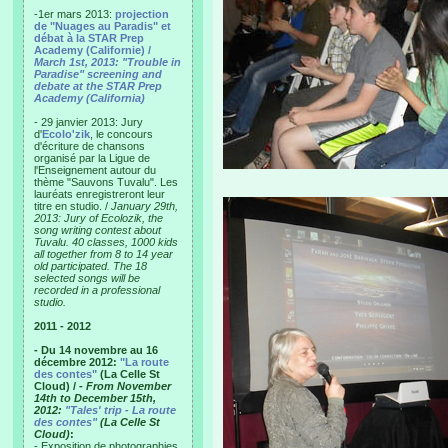
-1er mars 2013:
projection
de "Nuages au Paradis" et
débat à la STAR Prep
Academy (Californie) /
March 1st, 2013: "Trouble in
Paradise" screening and
debate at the STAR Prep
Academy (California)
- 29 janvier 2013: Jury
d'
Ecolo'zik
, le concours
d'écriture de chansons
organisé par la Ligue de
l'Enseignement autour du
thème "Sauvons Tuvalu". Les
lauréats enregistreront leur
titre en studio. /
January 29th,
2013: Jury of Ecolozik, the
song writing contest about
Tuvalu. 40 classes, 1000 kids
all together from 8 to 14 year
old participated. The 18
selected songs will be
recorded in a professional
studio.
2011 - 2012
- Du 14 novembre au 16
décembre 2012:
"La route
des contes"
(La Celle St
Cloud) /
- From November
14th to December 15th,
2012:
"Tales' trip - La route
des contes"
(La Celle St
Cloud)
:
- Exposition de photographies