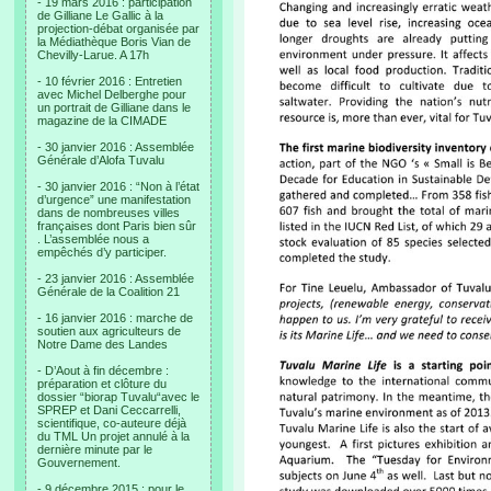
- 19 mars 2016 : participation
de Gilliane Le Gallic à la
projection-débat organisée par
la Médiathèque Boris Vian de
Chevilly-Larue. A 17h
- 10 février 2016 : Entretien
avec Michel Delberghe pour
un portrait de Gilliane dans le
magazine de la CIMADE
- 30 janvier 2016 : Assemblée
Générale d’Alofa Tuvalu
- 30 janvier 2016 : “Non à l’état
d’urgence” une manifestation
dans de nombreuses villes
françaises dont Paris bien sûr
. L’assemblée nous a
empêchés d’y participer.
- 23 janvier 2016 : Assemblée
Générale de la Coalition 21
- 16 janvier 2016 : marche de
soutien aux agriculteurs de
Notre Dame des Landes
- D’Aout à fin décembre :
préparation et clôture du
dossier “biorap Tuvalu“avec le
SPREP et Dani Ceccarrelli,
scientifique, co-auteure déjà
du TML Un projet annulé à la
dernière minute par le
Gouvernement.
- 9 décembre 2015 : pour le