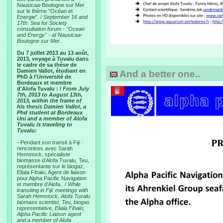
Nausicaa-Boulogne sur Mer
sur le thème "Océan et
Energie". /
September 16 and
17th: Sea for Society
consultation forum - "Ocean
and Energy" - at Nausicaa-
Boulogne sur Mer.
Du 7 juillet 2013 au 13 août,
2013, voyage à Tuvalu dans
le cadre de sa thèse de
Damien Vallot, étudiant en
And a better one..
PhD à l'Université de
Bordeaux et membre
d'Alofa Tuvalu : /
From July
7th, 2013 to August 13th,
2013, within the frame of
his thesis Damien Vallot, a
Phd student at Bordeaux
Uni and a member of Alofa
Tuvalu is traveling to
Tuvalu:
- Pendant son transit à Fiji :
rencontres avec Sarah
Hemstock, spécialiste
biomasse d’Alofa Tuvalu, Teu,
représentante sur le biogaz,
Eliala Fihaki, Agent de liaison
pour Alpha Pacific Navigation
et membre d’Alofa.. /
While
transiting in Fiji: meetings with
Sarah Hemstock, Alofa Tuvalu
biomass scientist, Teu, biogas
representative, Eliala Fihaki,
Alpha Pacific Liaison agent
and a member of Alofa