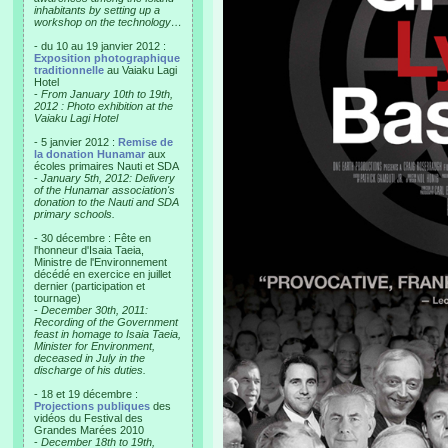
inhabitants by setting up a
workshop on the technology…
- du 10 au 19 janvier 2012 :
Exposition photographique
traditionnelle
au Vaiaku Lagi
Hotel
-
From January 10th to 19th,
2012 : Photo exhibition at the
Vaiaku Lagi Hotel
- 5 janvier 2012 :
Remise de
la donation Hunamar
aux
écoles primaires Nauti et SDA
-
January 5th, 2012: Delivery
of the Hunamar association's
donation to the Nauti and SDA
primary schools.
- 30 décembre : Fête en
l'honneur d'Isaia Taeia,
Ministre de l'Environnement
décédé en exercice en juillet
dernier (participation et
tournage)
-
December 30th, 2011:
Recording of the Government
feast in homage to Isaia Taeia,
Minister for Environment,
deceased in July in the
discharge of his duties.
- 18 et 19 décembre :
Projections publiques
des
vidéos du Festival des
Grandes Marées 2010
-
December 18th to 19th,