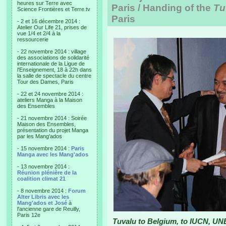
heures sur Terre avec
Paris / Handing of the
Tu
Science Frontières et Terre.tv
Paris
- 2 et 16 décembre 2014 :
Atelier Our Life 21, prises de
vue 1/4 et 2/4 à la
ressourcerie
- 22 novembre 2014 : village
des associations de solidarité
internationale de la Ligue de
l'Enseignement, 18 à 22h dans
la salle de spectacle du centre
Tour des Dames, Paris
- 22 et 24 novembre 2014 :
ateliers Manga à la Maison
des Ensembles
- 21 novembre 2014 : Soirée
Maison des Ensembles,
présentation du projet Manga
par les Mang'ados
- 15 novembre 2014 :
Paris
Manga avec les Mang'ados
- 13 novembre 2014 :
Réunion plénière de la
coalition climat 21
- 8 novembre 2014 :
Forum
Alter Libris avec les
Mang'ados et José
à
l'ancienne gare de Reuilly,
Paris 12e
Tuvalu to Belgium, to IUCN, UN