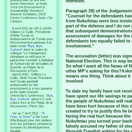
beautiful plan by and with
intention.
Sarah Hemstock. at Notts
Trent Uni Environment &
Paragraph 29) of the Judgement
Sustainability Research
Network Exhibition, DICE
"Counsel for the defendants has
Centre Conference Suite, City
from Nukufetau were less involve
Campus.
part of the defence and I do not
- 8 avril 2011 de 10h à 12h30 :
that subsequent demonstrations 
Gilliane Le Gallic, Présidente
assessment of damages for the 
d'Alofa Tuvalu et
Ambassadrice de Tuvalu pour
defendants too equally failed to 
l'Environnement participe à la
involvement."
table-ronde "
Bye, Bye,
Culture
" dans le cadre du
colloque "Le changement
The accusation (letter) was sig
climatique un défi pour le
patrimoine mondial" à l'initiative
National Election. This is way b
de l'Université de Versailles St
So what I want all the fanau of
Quentin, au Palais de la
other MP's asking for this?Asking
Découverte à Paris.
-
April 8,2011 : Gilliane Le
means one thing. Think about it 
Gallic, Alofa Tuvalu President
involved
and Tuvalu goodwill
ambassador for the
environment is a key speaker
To date my family have not rece
at the Saint Quentin
have spent our life savings to p
University’s conference, "
Bye,
Bye, Culture
" about CC and
the people of Nukufetau will re
culture loss at the Palais de la
have been hurt because of this
Decouverte, (Paris, 8e).
created to try to justify this lie
- 1er au 7 avril 2011 :
"A
facing the real hurt because the
l'eau, la Terre"
à Ste Luce
(Martinique) pour des ateliers
Nukufetau you turned your bac
avec les primaires pendant la
falsely accused my father of st
semaine du développement
through Funafuti asking for his 
durable.