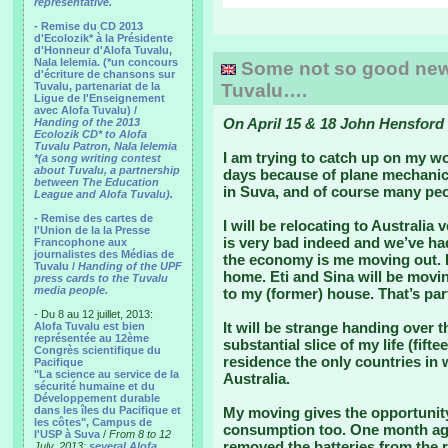
representative.
- Remise du CD 2013
d'Ecolozik* à la Présidente
d'Honneur d'Alofa Tuvalu,
Nala Ielemia. (*un concours
Some not so good news 
d'écriture de chansons sur
Tuvalu, partenariat de la
Tuvalu….
Ligue de l'Enseignement
avec Alofa Tuvalu) /
On April 15 & 18 John Hensford 
Handing of the 2013
Ecolozik CD* to Alofa
Tuvalu Patron, Nala Ielemia
I am trying to catch up on my wo
*(a song writing contest
about Tuvalu, a partnership
days because of plane mechanic
between The Education
in Suva, and of course many peo
League and Alofa Tuvalu).
- Remise des cartes de
I will be relocating to Australia
l'Union de la la Presse
is very bad indeed and we’ve had
Francophone aux
journalistes des Médias de
the economy is me moving out. I’
Tuvalu /
Handing of the UPF
home. Eti and Sina will be movin
press cards to the Tuvalu
media people.
to my (former) house. That’s par
- Du 8 au 12 juillet, 2013:
It will be strange handing over th
Alofa Tuvalu est bien
représentée au 12ème
substantial slice of my life (fift
Congrès scientifique du
residence the only countries in
Pacifique
"La science au service de la
Australia.
sécurité humaine et du
Développement durable
dans les îles du Pacifique et
My moving gives the opportunity
les côtes", Campus de
consumption too. One month ago
l'USP à Suva
/
From 8 to 12
removed the batteries from the
July, 2013:
several Alofa