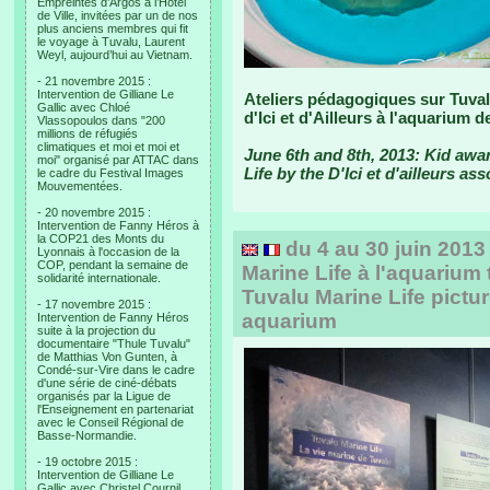
Empreintes d’Argos à l’Hotel
de Ville, invitées par un de nos
plus anciens membres qui fit
le voyage à Tuvalu, Laurent
Weyl, aujourd’hui au Vietnam.
- 21 novembre 2015 :
Intervention de Gilliane Le
Ateliers pédagogiques sur Tuvalu
Gallic avec Chloé
d'Ici et d'Ailleurs à l'aquarium 
Vlassopoulos dans "200
millions de réfugiés
climatiques et moi et moi et
June 6th and 8th, 2013: Kid aw
moi" organisé par ATTAC dans
Life by the D'Ici et d'ailleurs as
le cadre du Festival Images
Mouvementées.
- 20 novembre 2015 :
Intervention de Fanny Héros à
la COP21 des Monts du
du 4 au 30 juin 2013
Lyonnais à l'occasion de la
COP, pendant la semaine de
Marine Life à l'aquarium 
solidarité internationale.
Tuvalu Marine Life pictur
- 17 novembre 2015 :
aquarium
Intervention de Fanny Héros
suite à la projection du
documentaire "Thule Tuvalu"
de Matthias Von Gunten, à
Condé-sur-Vire dans le cadre
d'une série de ciné-débats
organisés par la Ligue de
l'Enseignement en partenariat
avec le Conseil Régional de
Basse-Normandie.
- 19 octobre 2015 :
Intervention de Gilliane Le
Gallic avec Christel Cournil,