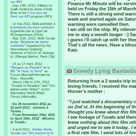
sur RFI
Finance Mr Minute will be ser
-
may 13th, 2012: Gilliane Le
held on Friday the 15th of March
Gallic invited by Anne-Cécile
Bras at the
C'est pas du
There is still a strong wind warn
Vent sur RFI
program (RFI)
week and started again on Satur
warning were cancelled then.
- 12 mai 2012: Alofa participe à
la
braderie du livre solidaire
I am still on the ship. My relie
organisée par la Ligue de
me to stay a month longer :-) Sar
l'Enseignement (Paris)
-
May 12th, 2012: Alofa Tuvalu
i guess i'll catch up with her the
at the
"Braderie de livres
That's all the news. Have a bles
solidaire"
organized by the
International Solidarity
Kaio
Network of NGOs AT belongs
to. (Blanqui Market, Paris 13e)
- 14 au 17 mars 2012:
"
Nuages au Paradis
" et
la
Greedy Lying Bastards
BD "A l'eau, la Terre"
au
Forum Alternatif Mondial de
l'Eau - Marseille.
Returning from a 2 weeks trip in
-
March 14th to 17th, 2012:
loving friends, I received the m
"Trouble in Paradise” and “Our
planet under Water”, at the
Horner’s mother :
Alternative World Water
Forum (Marseille).
“I just watched a documentary c
- Du 24 novembre 2011 au
on 2nd st. At the beginning of th
10 avril 2012 - mission à
Tuvalu :
thought you knew about this film
- From November 24th, 2011
I see footage of Tuvalu and there
to April 10th, 2012 - Mission
knew nothing about this film ot
in Tuvalu :
and urged me to see it today.. I 
- 4 avril 2012 :
Atelier Alofa
a first rate film. I send lots of lo
Tuvalu sur "les marins et le