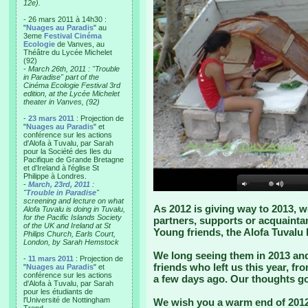
12e).
- 26 mars 2011 à 14h30 :
"
Nuages au Paradis
" au
3eme
Festival Cinéma
Ecologie
de Vanves, au
Théâtre du Lycée Michelet
(92)
-
March 26th, 2011 : "Trouble
in Paradise" part of the
Cinéma Ecologie Festival 3rd
edition, at the Lycée Michelet
theater in Vanves, (92)
-
23 mars 2011
: Projection de
"
Nuages au Paradis
" et
conférence sur les actions
d'Alofa à Tuvalu, par Sarah
pour la Société des Iles du
Pacifique de Grande Bretagne
et d'Ireland à l'église St
Philippe à Londres.
-
March, 23rd, 2011
:
"
Trouble in Paradise
"
screening and lecture on what
As 2012 is giving way to 2013, we
Alofa Tuvalu is doing in Tuvalu,
for the Pacific Islands Society
partners, supports or acquaintan
of the UK and Ireland at St
Young friends, the Alofa Tuvalu
Philips Church, Earls Court,
London, by Sarah Hemstock
We long seeing them in 2013 an
-
11 mars 2011
: Projection de
friends who left us this year, fr
"
Nuages au Paradis
" et
conférence sur les actions
a few days ago. Our thoughts go 
d'Alofa à Tuvalu, par Sarah
pour les étudiants de
l'Université de Nottingham
We wish you a warm end of 2012