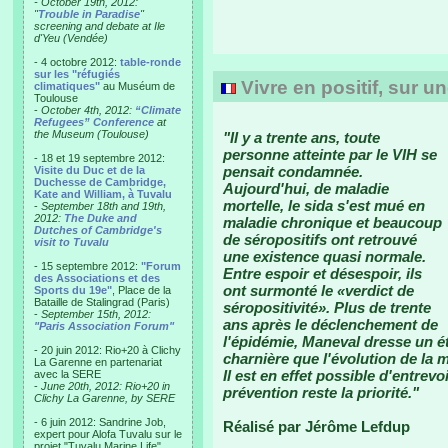
- October 19th, 2012:
"
Trouble in Paradise
"
screening and debate at Ile
d'Yeu (Vendée)
- 4 octobre 2012:
table-ronde
sur les "réfugiés
Vivre en positif, sur u
climatiques"
au Muséum de
Toulouse
-
October 4th, 2012:
“Climate
Refugees” Conference
at
the Museum (Toulouse)
"Il y a trente ans, toute
personne atteinte par le VIH se
- 18 et 19 septembre 2012:
pensait condamnée.
Visite du Duc et de la
Duchesse de Cambridge,
Aujourd'hui, de maladie
Kate and William, à Tuvalu
mortelle, le sida s'est mué en
-
September 18th and 19th,
2012:
The Duke and
maladie chronique et beaucoup
Dutches of Cambridge's
de séropositifs ont retrouvé
visit to Tuvalu
une existence quasi normale.
- 15 septembre 2012:
"Forum
Entre espoir et désespoir, ils
des Associations et des
ont surmonté le «verdict de
Sports du 19e"
, Place de la
Bataille de Stalingrad (Paris)
séropositivité». Plus de trente
-
September 15th, 2012:
ans après le déclenchement de
"Paris Association Forum"
l'épidémie, Maneval dresse un é
- 20 juin 2012: Rio+20 à Clichy
charnière que l'évolution de la 
La Garenne en partenariat
Il est en effet possible d'entrevo
avec la SERE
-
June 20th, 2012: Rio+20 in
prévention reste la priorité."
Clichy La Garenne, by SERE
- 6 juin 2012: Sandrine Job,
Réalisé par Jérôme Lefdup
expert pour Alofa Tuvalu sur le
projet "Tuvalu Marine Life",