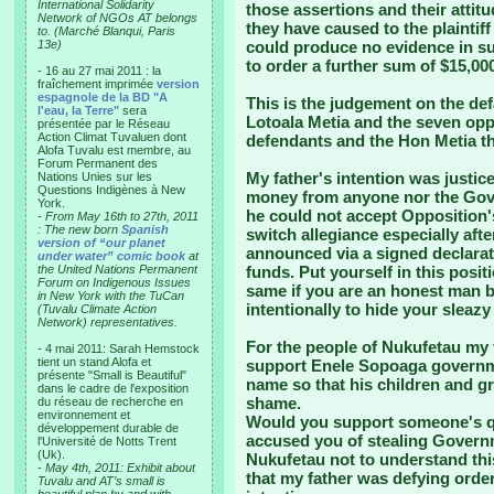
International Solidarity
those assertions and their attitu
Network of NGOs AT belongs
they have caused to the plainti
to. (Marché Blanqui, Paris
13e)
could produce no evidence in su
to order a further sum of $15,0
- 16 au 27 mai 2011 : la
fraîchement imprimée
version
espagnole de la BD "A
This is the judgement on the d
l'eau, la Terre"
sera
Lotoala Metia and the seven op
présentée par le Réseau
Action Climat Tuvaluen dont
defendants and the Hon Metia the
Alofa Tuvalu est membre, au
Forum Permanent des
My father's intention was justic
Nations Unies sur les
Questions Indigènes à New
money from anyone nor the Gove
York.
he could not accept Opposition'
-
From May 16th to 27th, 2011
: The new born
Spanish
switch allegiance especially afte
version of “our planet
announced via a signed declara
under water” comic book
at
the United Nations Permanent
funds. Put yourself in this positi
Forum on Indigenous Issues
same if you are an honest man b
in New York with the TuCan
intentionally to hide your sleaz
(Tuvalu Climate Action
Network) representatives.
For the people of Nukufetau my 
- 4 mai 2011: Sarah Hemstock
tient un stand Alofa et
support Enele Sopoaga governmen
présente "Small is Beautiful"
name so that his children and gra
dans le cadre de l'exposition
shame.
du réseau de recherche en
environnement et
Would you support someone's qu
développement durable de
accused you of stealing Governm
l'Université de Notts Trent
(Uk).
Nukufetau not to understand this
-
May 4th, 2011: Exhibit about
that my father was defying order
Tuvalu and AT’s small is