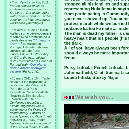
-
From April 1st to 7th, 2011 :
stopped all his families and su
For the national week for
representing Nukufetau in anyth
sustainable development in
Ste Luce , "Our planet under
from participating in Community
water " comic book is used as
you never showed up. You comm
a tool for the kids awareness
protest march while we burried 
workshops (Martinique)
riddance kaitoa ke mate .... mate
- 1er avril 2011 de 17 à 19h :
The man is dead my father is de
Ateliers sur le développement
durable avec promotion de la
heavy heart that his people (his
bande dessinée "
"A l'eau, la
the dark.
Terre"
" à la Maison du
Portugal, Cité Internationale
All of you have always been for
Universitaire de Paris.
should always be more important
-
April, 1st, 2011 : Workshop
fenua.
on CC at the International
“Cité Universitaire”’s House of
Portugal with
“Our planet
Petsy Lotoala, Penieli Lotoala, 
under Water” portugese
version
(Paris, 14e).
Johnmattfield, Cilati Sueina Lis
Lupeti Fihaki, Stuzzy Major
- 26 mars 2011 à 15h : Table-
ronde sur les migrations à
l’auditorium du Palais de la
Porte dorée à Paris,
siège de la Cité nationale de
l’histoire de l’immigration.
We wish you...
-
March 26th, 2011 :
Conference focusing on
climate migrations with a
screening of the France 5
documentary "Paradis en
sursis" promoting Alofa Tuvalu
activities in Tuvalu, at the
National “Cité for Immigration”
(Porte Doree Palace in Paris