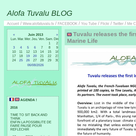
Alofa Tuvalu BLOG
/
/
/
/
/
/
Accueil
Www.alofatuvalu.tv
FACEBOOK
You Tube
Flickr
Twitter
Me C
Tuvalu releases the firs
«
Juin 2013
»
Lun.
Mar.
Mer.
Jeu.
Ven.
Sam.
Dim.
Marine Life
1
2
3
4
5
6
7
8
9
10
11
12
13
14
15
16
17
18
19
20
21
22
23
24
25
26
27
28
29
30
06/08/2026
AGENDA !
2016
TIME TO SIT BACK AND
THINK
ENFIN LA POSSIBILITE DE
FAIRE PAUSE POUR
REFLECHIR