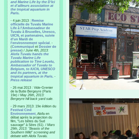
and Marine Life by the D'Ici
et d'ailleurs association at
the tropical aquarium in
Paris.
- 4 juin 2013 :
Remise
officielle de Tuvalu Marine
Life à l'Ambassadeur de
Tuvalu à Bruxelles, Unesco,
UICN, et partenaires, suivie
d'un Mardi de
l'environnement spécial
. -
(
Communiqué
et
Dossier de
presse
) /
June 4th, 2013:
Alofa Tuvalu hands the
Tuvalu Marine Life
publication to Tine Leuelu,
Ambassador of Tuvalu to
Belgium, to IUCN, UNESCO
and its partners, at the
tropical aquarium in Paris.
-
Press release
- 26 mai 2013 : Vide-Grenier
de la Butte Bergeyre (Paris
19e) /
May 26th, 2013:
Bergeyre hill back yard sale.
- 29 mars 2013: 19e édition du
Festival Ciné
Environnement
, Alofa en
débat après la projection du
film, "Les bêtes du Sud
sauvage" à Sées (61). /
Mars
29th, 2013: "Beasts of the
Southern Wild" screening and
debate with Alofa Tuvalu.