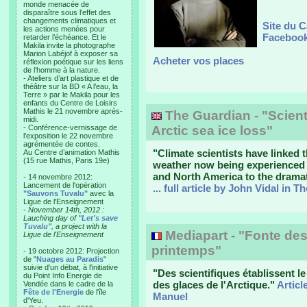
monde menacée de
disparaître sous l’effet des
changements climatiques et
Site du C
les actions menées pour
Facebook
retarder l’échéance. Et le
Makila invite la photographe
Marion Labéjof à exposer sa
Acheter vos places
réflexion poétique sur les liens
de l’homme à la nature.
- Ateliers d’art plastique et de
théâtre sur la BD « A l’eau, la
Terre » par le Makila pour les
enfants du Centre de Loisirs
Mathis le 21 novembre après-
The Guardian - "Scienti
midi.
- Conférence-vernissage de
Arctic sea ice loss"
l’exposition le 22 novembre
agrémentée de contes.
"Climate scientists have linked
Au Centre d’animation Mathis
(15 rue Mathis, Paris 19e)
weather now being experienced a
and North America to the dramati
- 14 novembre 2012:
Lancement de l'opération
... full article by John Vidal in 
"Sauvons Tuvalu"
avec la
Ligue de l'Enseignement
- November 14th, 2012 :
Lauching day of
"Let's save
Tuvalu"
, a project with la
Mediapart - "Fonte des
Ligue de l'Enseignement
printemps"
- 19 octobre 2012: Projection
de "
Nuages au Paradis
"
suivie d'un débat, à l'initiative
"Des scientifiques établissent le 
du Point Info Energie de
des glaces de l'Arctique."
Articl
Vendée dans le cadre de la
Fête de l'Energie
de l'île
Manuel
d'Yeu.