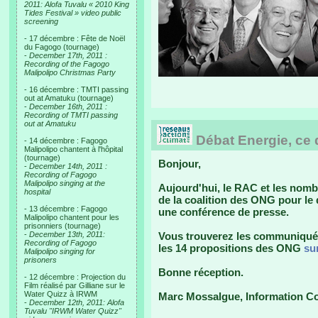
2011: Alofa Tuvalu « 2010 King
Tides Festival » video public
screening
- 17 décembre : Fête de Noël
du Fagogo (tournage)
-
December 17th, 2011 :
Recording of the Fagogo
Malipolipo Christmas Party
- 16 décembre : TMTI passing
out at Amatuku (tournage)
-
December 16th, 2011 :
Recording of TMTI passing
out at Amatuku
Débat Energie, ce 
- 14 décembre : Fagogo
Malipolipo chantent à l'hôpital
(tournage)
Bonjour,
-
December 14th, 2011 :
Recording of Fagogo
Malipolipo singing at the
Aujourd'hui, le RAC et les nom
hospital
de la coalition des ONG pour le 
- 13 décembre : Fagogo
une conférence de presse.
Malipolipo chantent pour les
prisonniers (tournage)
-
December 13th, 2011:
Vous trouverez les communiqué e
Recording of Fagogo
les 14 propositions des ONG
su
Malipolipo singing for
prisoners
Bonne réception.
- 12 décembre : Projection du
Film réalisé par Gilliane sur le
Water Quizz à IRWM
Marc Mossalgue, Information 
-
December 12th, 2011: Alofa
Tuvalu "IRWM Water Quizz"