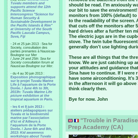
Tuvalu members and
should be read. I’m anxiously wai
supports attend the 12th
our bit to save the environment!
Pacific Science
Intercongress "Science for
monitors from 100% (default) to
Human Security &
to the readability of the screen
Sustainable Development in
that cuts off the monitors after
the Pacific Islands & Rim"
at University of the South
hard drives after a further ten
Pacific Laucala Campus,
The electric jugs are in the cup
Suva, Fiji
stove. The twin tube fluorescen
- 24 et 25 juin 2013 : Sea for
generally don’t use lighting duri
Society, consultation des
parties prenantes à Nausicaa-
Boulogne sur Mer
These are all things that the th
/
June 24 and 25th: Sea for
know. We are just catching up and
Society consultation forum at
Nausicaa-Boulogne sur Mer.
your attitudes and guidance that
Sina have to continue. If I were 
- du 4 au 30 juin 2013 :
Exposition photographique
have some airconditioning. It’s 
sur le projet Tuvalu Marine
in the afternoon it will go above 
Life à l'aquarium de la Porte
think clearly then.
Dorée. /
June 4th to 30t,
2013h: Tuvalu Marine Life
picture exhibition at the
Bye for now. John
tropical aquarium in Paris.
- les 6 et 8 juin 2013 :
ateliers pédagogiques sur
Tuvalu et la biodiversité
marine par l'association
"Trouble in Paradise"
d'Ici et d'Ailleurs à
l'aquarium de la Porte
Prep Academy (CA)
Dorée. /
June 6th and 8th,
2013: Kid awareness
workshops about Tuvalu