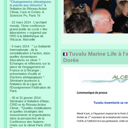
"Changements climatiques:
la parole aux témoins"
à
l'initiative du Réseau Action
Climat, Care et Oxfam. A
Sciences Po, Paris 7è
- 22 mars 2014 : L'archipel
monde, 7ème conférence
grand public du cycle « Iles
laboratoires » organisé par
l'IRD à la bibliothèque de
l’Alcazar, Marseille
- 5 mars 2014 : " La Solidarité
Internationale : de la
Tuvalu Marine Life à l'
sensibilisation à l'action, dans
quelles dynamiques
Dorée
éducatives se situer ?
Echanges et réflexions sur la
place de l'engagement en
France et à l'étranger ;
présentation d'outils et
d'actions pédagogiques ".
Séminaire jeunesse à
l'initiative de la Ligue de
l'Enseignement Fédération de
Paris
- 30 et 31 janvier 2014 :
Séminaire à l'initiative d'Attac,
CRID et du Réseau Action
Climat - "Quelles mobilisations
et quelles stratégies des
mouvements et organisations
dans la perspective de la
Conférence des Nations-
Unies sur le climat Paris 2015