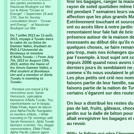
finir les bagages, ranger la mais
des parties prenantes à
rayon de soleil quotidien même l
Nausicaa-Boulogne sur Mer
sur le thème "Océan et
été pendant 7 semaines leurs va
Energie". /
September 16 and
affection que les plus grands Ma
17th: Sea for Society
consultation forum - "Ocean
Extrêmement touchant et source 
and Energy" - at Nausicaa-
ont eu accès libre à notre jardin
Boulogne sur Mer.
remontaient leur fale fait de bri
Du 7 juillet 2013 au 13 août,
présence autour de la maison de 
2013, voyage à Tuvalu dans
incessants au début dès qu’ils 
le cadre de sa thèse de
Damien Vallot, étudiant en
quelques choses, se faire remarq
PhD à l'Université de
peu trop, mais nos échanges quo
Bordeaux et membre
par l’exemple. à tout sujet ont c
d'Alofa Tuvalu : /
From July
7th, 2013 to August 13th,
depuis 2006 quand nous avons in
2013, within the frame of
derniers jours ils semblaient ne
his thesis Damien Vallot, a
Phd student at Bordeaux
comme s’ils nous voulaient le p
Uni and a member of Alofa
Les plus petits ont crié nos no
Tuvalu is traveling to
Tuvalu:
faisons partie de leur famille, 
faisons partie de la nation de 
- Pendant son transit à Fiji :
certains s’égarent sur des rout
rencontres avec Sarah
Hemstock, spécialiste
biomasse d’Alofa Tuvalu, Teu,
On leur a distribué les restes du 
représentante sur le biogaz,
Eliala Fihaki, Agent de liaison
pas de lait, fruits, gâteaux, choc
pour Alpha Pacific Navigation
jardin sur la dalle de béton pou
et membre d’Alofa.. /
While
allait enregistrer les bagages et
transiting in Fiji: meetings with
Sarah Hemstock, Alofa Tuvalu
au revoir.
biomass scientist, Teu, biogas
representative, Eliala Fihaki,
Alpha Pacific Liaison agent
Willy, le fidjien qui gère l’éno