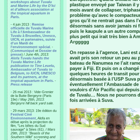
workshops about Tuvalu
plastique envoyé par Taiwan il 
and Marine Life by the D'Ici
mois avant de collapser, tripha
et d'ailleurs association at
the tropical aquarium in
problème qu’avec le compacteur 
Paris.
gros qu’il ne rentrait pas dans l’
- 4 juin 2013 :
Remise
désormais sans avoir jamais ni f
officielle de Tuvalu Marine
puis le kaupule a un autre compa
Life à l'Ambassadeur de
Tuvalu à Bruxelles, Unesco,
plus petit qui irait très bien à
UICN, et partenaires, suivie
Arggggg
d'un Mardi de
l'environnement spécial
. -
(
Communiqué
et
Dossier de
On repasse à l’agence, Lani est a
presse
) /
June 4th, 2013:
avait pris son retour un peu au pif
Alofa Tuvalu hands the
Tuvalu Marine Life
bateau de Nanumea ne l’ait ramené
publication to Tine Leuelu,
payer à Fiji. Et puis on a changé
Ambassador of Tuvalu to
quelques heures de transit pour
Belgium, to IUCN, UNESCO
and its partners, at the
désormais basée à l’USP Suva po
tropical aquarium in Paris.
-
éventuellement l’Ambassade de 
Press release
vouloirs d’Air Pacific qui depuis
- 26 mai 2013 : Vide-Grenier
de Tuvalu… Nous ne pourrons do
de la Butte Bergeyre (Paris
19e) /
May 26th, 2013:
fois arrivées à Suva.
Bergeyre hill back yard sale.
- 29 mars 2013: 19e édition du
Festival Ciné
Environnement
, Alofa en
débat après la projection du
film, "Les bêtes du Sud
sauvage" à Sées (61). /
Mars
29th, 2013: "Beasts of the
Southern Wild" screening and