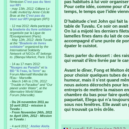
pas habitués à lui voir organis
l'émission
C'est pas du Vent
sur RFI
Pour cette idée, comme pour d’aut
-
may 13th, 2012: Gilliane Le
temps, le temps que l’idée vienn
Gallic invited by Anne-Cécile
Bras at the
C'est pas du
Vent sur RFI
program (RFI)
D’habitude c’est John qui fait la 
table de Tuvalu. Ce soir on avait
- 12 mai 2012: Alofa participe à
la
braderie du livre solidaire
On lui a mijoté les derniers file
organisée par la Ligue de
lamelles fines dans du lait de coc
l'Enseignement (Paris)
-
May 12th, 2012: Alofa Tuvalu
accompagné d’une purée de pomm
at the
"Braderie de livres
épater le cuistot.
solidaire"
organized by the
International Solidarity
Network of NGOs AT belongs
Sans parler du dessert : des rais
to. (Blanqui Market, Paris 13e)
qui venait d’être livrée par le c
- 14 au 17 mars 2012:
"
Nuages au Paradis
" et
la
Avant le dîner, Fong et Melton é
BD "A l'eau, la Terre"
au
Forum Alternatif Mondial de
pour choisir quelques tubes de 
l'Eau - Marseille.
humeur, mais il s’est quand mê
-
March 14th to 17th, 2012:
nous avions décrochés pour les 
"Trouble in Paradise” and “Our
planet under Water”, at the
entrepris de mettre la maison e
Alternative World Water
chambre du bas pour faire quel
Forum (Marseille).
paquetait, Elega qui n’a toujour
- Du 24 novembre 2011 au
sous nos fenêtres. Elle avait un
10 avril 2012 - mission à
qui trouvait ça très drôle.
Tuvalu :
- From November 24th, 2011
to April 10th, 2012 - Mission
in Tuvalu :
- 4 avril 2012 :
Atelier Alofa