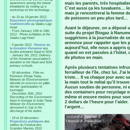
mais les parents, très hospitali
awareness among the Island
inhabitants by setting up a
C’est aussi ça les tuvaluens… le
workshop on the technology…
mais je rencontrerai la femme d
- du 10 au 19 janvier 2012 :
de poissons un peu plus tard…
Exposition photographique
traditionnelle
au Vaiaku Lagi
Avant le déjeuner, on a déposé
Hotel
-
From January 10th to 19th,
suite du projet Biogaz à Nanume
2012 : Photo exhibition at the
suggérions à la journaliste de se
Vaiaku Lagi Hotel
annonce pour rappeler que les ph
- 5 janvier 2012 :
Remise de
aujourd’hui, elle nous a appris q
la donation Hunamar
aux
écoles primaires Nauti et SDA
quand on est passées à l’hôtel, 
-
January 5th, 2012: Delivery
de photos en main.
of the Hunamar association's
donation to the Nauti and SDA
primary schools.
Après plusieurs tentatives infr
ferrailleur de l’île, chez lui. J’a
- 30 décembre : Fête en
l'honneur d'Isaia Taeia,
triste… Il va chaque jour avec sa
Ministre de l'Environnement
la main tout le métal qu’il trouv
décédé en exercice en juillet
Aucun soutien de personne, ni en
dernier (participation et
tournage)
des containers pour recyclage en
-
December 30th, 2011:
même et encore moins pour son t
Recording of the Government
feast in homage to Isaia Taeia,
2 dollars de l’heure pour l’aider
Minister for Environment,
l’argent…
deceased in July in the
discharge of his duties.
- 18 et 19 décembre :
Projections publiques
des
vidéos du Festival des
Grandes Marées 2010