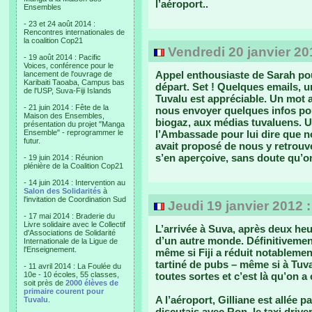
l’aéroport..
Ensembles
- 23 et 24 août 2014 :
Rencontres internationales de
la coalition Cop21
Vendredi 20 janvier 20
- 19 août 2014 : Pacific
Voices, conférence pour le
Appel enthousiaste de Sarah po
lancement de l'ouvrage de
Karibaiti Taoaba, Campus bas
départ. Set ! Quelques emails, u
de l'USP, Suva-Fiji Islands
Tuvalu est appréciable. Un mot
- 21 juin 2014 : Fête de la
nous envoyer quelques infos po
Maison des Ensembles,
biogaz, aux médias tuvaluens. Un
présentation du projet "Manga
Ensemble" - reprogrammer le
l’Ambassade pour lui dire que n
futur.
avait proposé de nous y retrouve
s’en aperçoive, sans doute qu’
- 19 juin 2014 : Réunion
plénière de la Coalition Cop21
- 14 juin 2014 : Intervention au
Salon des Solidarités
à
l'invitation de Coordination Sud
Jeudi 19 janvier 2012 
- 17 mai 2014 : Braderie du
Livre solidaire avec le Collectif
L’arrivée à Suva, après deux heu
d'Associations de Solidarité
d’un autre monde. Définitivemen
Internationale de la Ligue de
l'Enseignement.
même si Fiji a réduit notablemen
tartiné de pubs – même si à Tuva
- 11 avril 2014 : La Foulée du
10e - 10 écoles, 55 classes,
toutes sortes et c’est là qu’on a
soit près de
2000 élèves de
primaire courent pour
A l’aéroport, Gilliane est allée p
Tuvalu
.
discutais avec Ron, le taxi driv