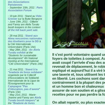
des Associations
Parisiennes
-
September 10th, 2011 :
Paris
Association Forum
- 19 juin 2011 : Stand au
Vide-
Grenier
sur la Butte Bergeyre
-
June 19th, 2011 : Gilliane
and Fanny are Alofa Tuvalu
booth keepers in the context
of
the hill back yard sale
.
- 28 mai 2011 :
Stand aux
4ème rencontres nationales
des étudiants pour le DD
à
la Cité Internationale
Universitaire (Paris 14e)
-
May 28th, 2011 :
An Alofa
Tuvalu exhibit
at the
Il s’est porté volontaire quand
“Students for sustainable
foyers de toilettes à compost. Au 
development” 4th National
meeting at the International
avait coupé l’arrivée d’eau des au
“Cité Universitaire” (Paris 14e)
revenait de déplacement, le robin
- 21 mai 2011 :
Stand à la
expliqué et aujourd’hui il a viré l
"braderie de livres solidaire"
une laverie et, tous utilisent le
organisée par le Collectif
d'Associations de Solidarité
en liberté. Les cochons sont dan
Internationale de la Ligue de
contrairement à la plupart des po
l'Enseignement pour la
et un homme bon et chaleureux q
Campagne "Pas
d'éducation, pas d'avenir
"
assurer de son soutien et a glis
(Paris 13e)
recettes pour ne pas perdre la f
-
May 21st, 2011 : Marie-
Jeanne and Fanny are
Alofa
Tuvalu booth keepers"
at
On allait repartir, ou plus exact
the
"Braderie de livres