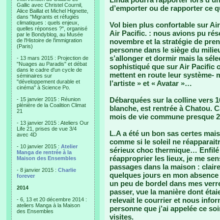
Gallic avec Christel Cournil,
d’emporter ou de rapporter ce q
Alice Baillat et Michel Hignette,
dans "Migrants et réfugiés
climatiques : quels enjeux,
Vol bien plus confortable sur Ai
quelles réponses ?", organisé
Air Pacific. : nous avions pu rés
par le Bondyblog, au Musée
de l'Histoire de l'immigration
novembre et la stratégie de pren
(Paris)
personne dans le siège du mili
s’allonger et dormir mais la séle
- 13 mars 2015 : Projection de
"Nuages au Paradis" et débat
sophistiqué que sur Air Pacific 
dans le cadre d'un cycle de
mettent en route leur système- m
séminaires sur
"développement durable et
l’artiste » et « Avatar »…
cinéma" à Science Po.
Débarquées sur la colline vers 
- 15 janvier 2015 : Réunion
plénière de la Coalition Climat
blanche, est rentrée à Chatou. C
21
mois de vie commune presque 2
- 13 janvier 2015 : Ateliers Our
Life 21, prises de vue 3/4
L.A a été un bon sas certes mais 
avec 4D
comme si le soleil ne réapparai
- 10 janvier 2015 :
Atelier
sérieux choc thermique… Enfilé
Manga de rentrée à la
réapproprier les lieux, je me se
Maison des Ensembles
passages dans la maison : clairem
- 8 janvier 2015 :
Charlie
quelques jours en mon absence 
forever
un peu de bordel dans mes verr
2014
passer, vue la manière dont étaie
relevait le courrier et nous info
- 6, 13 et 20 décembre 2014 :
ateliers Manga à la Maison
personne que j’ai appelée ce soi
des Ensembles
visites.