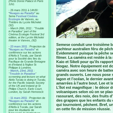
(Porte Doree Palace in Paris
12e).
- 26 mars 2011 à 14h30 :
"
Nuages au Paradis
" au
3eme
Festival Cinéma
Ecologie
de Vanves, au
Théâtre du Lycée Michelet
(92)
-
March 26th, 2011 : "Trouble
in Paradise" part of the
Cinéma Ecologie Festival 3rd
edition, at the Lycée Michelet
theater in Vanves, (92)
Semese conduit une troisième b
-
23 mars 2011
: Projection de
yachteur australien féru de pêch
"
Nuages au Paradis
" et
conférence sur les actions
Evidemment puisque la pêche ser
d'Alofa à Tuvalu, par Sarah
filmer. La caméra est restée à la
pour la Société des Iles du
Kaio et Sikeli pour qu’ils rappo
Pacifique de Grande Bretagne
et d'Ireland à l'église St
biogaz. Notre équipement est don
Philippe à Londres.
caméra avec son heure de batter
-
March, 23rd, 2011
:
"
Trouble in Paradise
"
grands ouverts. Lee nous pose su
screening and lecture on what
lagon et l’océan, le dernier ava
Alofa Tuvalu is doing in Tuvalu,
amarrées à l’autre bout. Lee et 
for the Pacific Islands Society
of the UK and Ireland at St
L’îlot est magnifique : le décor 
Philips Church, Earls Court,
volcaniques selon où on se place
London, by Sarah Hemstock
rassurant, des noix, des fruits 
-
11 mars 2011
: Projection de
des grappes que les enfants du 
"
Nuages au Paradis
" et
conférence sur les actions
qui tournoient, pêchent. Bref,
d'Alofa à Tuvalu, par Sarah
en cette fin de mission réussie.
pour les étudiants de