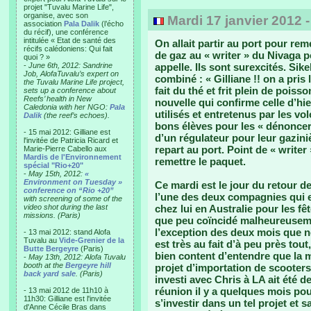
projet "Tuvalu Marine Life",
organise, avec son
Mardi 17 janvier 2012 
association
Pala Dalik
(l’écho
du récif), une conférence
intitulée « Etat de santé des
On allait partir au port pour rem
récifs calédoniens: Qui fait
de gaz au « writer » du Nivaga 
quoi ? »
-
June 6th, 2012: Sandrine
appelle. Ils sont surexcités. Sik
Job, AlofaTuvalu’s expert on
combiné : « Gilliane !! on a pris 
the Tuvalu Marine Life project,
fait du thé et frit plein de poiss
sets up a conference about
Reefs’ health in New
nouvelle qui confirme celle d’hie
Caledonia with her NGO:
Pala
utilisés et entretenus par les v
Dalik
(the reef’s echoes).
bons élèves pour les « dénoncer
- 15 mai 2012: Gilliane est
d’un régulateur pour leur gaziniè
l'invitée de Patricia Ricard et
repart au port. Point de « write
Marie-Pierre Cabello aux
Mardis de l'Environnement
remettre le paquet.
spécial "Rio+20"
-
May 15th, 2012:
«
Environment on Tuesday »
Ce mardi est le jour du retour de
conference on “Rio +20”
l’une des deux compagnies qui em
with screening of some of the
video shot during the last
chez lui en Australie pour les f
missions. (Paris)
que peu coïncidé malheureusemen
l’exception des deux mois que no
- 13 mai 2012: stand Alofa
Tuvalu au
Vide-Grenier de la
est très au fait d’à peu près tou
Butte Bergeyre
(Paris)
bien content d’entendre que la mo
-
May 13th, 2012: Alofa Tuvalu
booth at the
Bergeyre hill
projet d’importation de scooters
back yard sale
. (Paris)
investi avec Chris à LA ait été 
réunion il y a quelques mois pou
- 13 mai 2012 de 11h10 à
11h30: Gilliane est l'invitée
s’investir dans un tel projet et
d'Anne Cécile Bras dans