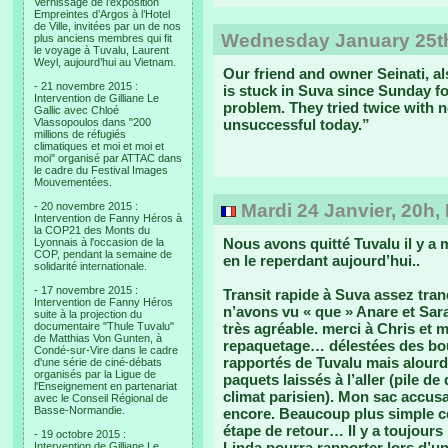
Vernissage de l’exposition
Empreintes d’Argos à l’Hotel
de Ville, invitées par un de nos
Wednesday January 25th
plus anciens membres qui fit
le voyage à Tuvalu, Laurent
Weyl, aujourd’hui au Vietnam.
Our friend and owner Seinati, al
- 21 novembre 2015 :
is stuck in Suva since Sunday f
Intervention de Gilliane Le
problem. They tried twice with n
Gallic avec Chloé
Vlassopoulos dans "200
unsuccessful today.”
millions de réfugiés
climatiques et moi et moi et
moi" organisé par ATTAC dans
le cadre du Festival Images
Mouvementées.
- 20 novembre 2015 :
Mardi 24 Janvier, 20h,
Intervention de Fanny Héros à
la COP21 des Monts du
Nous avons quitté Tuvalu il y a m
Lyonnais à l'occasion de la
COP, pendant la semaine de
en le reperdant aujourd’hui..
solidarité internationale.
- 17 novembre 2015 :
Transit rapide à Suva assez tran
Intervention de Fanny Héros
n’avons vu « que » Anare et Sara
suite à la projection du
documentaire "Thule Tuvalu"
très agréable. merci à Chris et 
de Matthias Von Gunten, à
repaquetage… délestées des bout
Condé-sur-Vire dans le cadre
rapportés de Tuvalu mais alourdi
d'une série de ciné-débats
organisés par la Ligue de
paquets laissés à l’aller (pile de
l'Enseignement en partenariat
climat parisien). Mon sac accusait
avec le Conseil Régional de
Basse-Normandie.
encore. Beaucoup plus simple ce
étape de retour… Il y a toujours
- 19 octobre 2015 :
Linda pourra rapporter lors d’u
Intervention de Gilliane Le