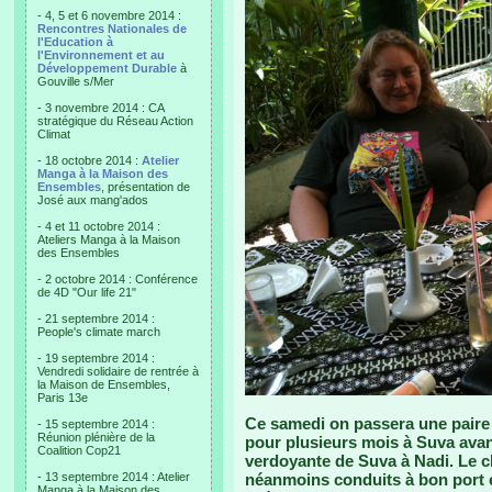
- 4, 5 et 6 novembre 2014 :
Rencontres Nationales de
l'Education à
l'Environnement et au
Développement Durable
à
Gouville s/Mer
- 3 novembre 2014 : CA
stratégique du Réseau Action
Climat
- 18 octobre 2014 :
Atelier
Manga à la Maison des
Ensembles
, présentation de
José aux mang'ados
- 4 et 11 octobre 2014 :
Ateliers Manga à la Maison
des Ensembles
- 2 octobre 2014 : Conférence
de 4D "Our life 21"
- 21 septembre 2014 :
People's climate march
- 19 septembre 2014 :
Vendredi solidaire de rentrée à
la Maison de Ensembles,
Paris 13e
Ce samedi on passera une paire 
- 15 septembre 2014 :
Réunion plénière de la
pour plusieurs mois à Suva avant
Coalition Cop21
verdoyante de Suva à Nadi. Le c
- 13 septembre 2014 : Atelier
néanmoins conduits à bon port 
Manga à la Maison des