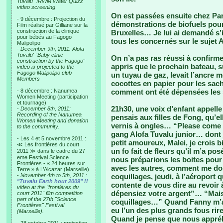
Tuvalu "IRWM Water Quizz"
video screening
On est passées ensuite chez Pa
- 9 décembre : Projection du
démonstrations de biofuels pour l
Film réalisé par Gilliane sur la
construction de la clinique
Bruxelles… Je lui ai demandé s’il
pour bébés au Fagogo
tous les concernés sur le suje
Malipolipo
-
December 9th, 2011: Alofa
Tuvalu' "Baby clinic
On n’a pas ras réussi à confirm
construction by the Fagogo"
appris que le prochain bateau, s
video is projected to the
Fagogo Malipolipo club
un tuyau de gaz, levait l’ancre 
Members
cocottes en papier pour les sach
- 8 décembre : Nanumea
comment ont été dépensées les
Women Meeting (participation
et tournage)
21h30, une voix d’enfant appell
-
December 8th, 2011:
Recording of the Nanumea
pensais aux filles de Fong, qu’e
Women Meeting and donation
vernis à ongles… “Please come 
to the community.
gang Alofa Tuvalu junior… dont j
- Les 4 et 5 novembre 2011 :
petit amoureux, Malei, je crois bi
≪ Les frontières du court
un fo fait de fleurs qu’il m’a po
2011 ≫ dans le cadre du 27
eme Festival Science
nous préparions les boites pour v
Frontières - « 24 heures sur
avec les autres, comment me donn
Terre » à L’Alcazar (Marseille).
-
November 4th to 5th, 2011 :
coquillages, jeudi, à l’aéroport
"Tuvalu Earth hour 2009" !!
contente de vous dire au revoir 
video at the "frontières du
dépensiez votre argent”… “Mais 
court 2011" film competition
part of the 27th "Science
coquillages…” Quand Fanny m’a v
Frontières" Festival
eu l’un des plus grands fous rir
(Marseille).
Quand je pense que nous appréh