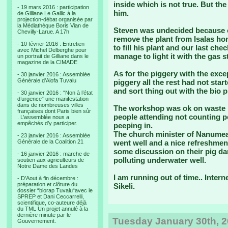
inside which is not true. But th
- 19 mars 2016 : participation
him.
de Gilliane Le Gallic à la
projection-débat organisée par
la Médiathèque Boris Vian de
Steven was undecided because o
Chevilly-Larue. A 17h
remove the plant from Isalas ho
- 10 février 2016 : Entretien
to fill his plant and our last c
avec Michel Delberghe pour
manage to light it with the gas s
un portrait de Gilliane dans le
magazine de la CIMADE
As for the piggery with the exc
- 30 janvier 2016 : Assemblée
Générale d’Alofa Tuvalu
piggery all the rest had not start
and sort thing out with the bio 
- 30 janvier 2016 : “Non à l’état
d’urgence” une manifestation
dans de nombreuses villes
The workshop was ok on waste 
françaises dont Paris bien sûr
people attending not counting p
. L’assemblée nous a
empêchés d’y participer.
peeping in.
The church minister of Nanumea
- 23 janvier 2016 : Assemblée
Générale de la Coalition 21
went well and a nice refreshme
some discussion on their pig da
- 16 janvier 2016 : marche de
polluting underwater well.
soutien aux agriculteurs de
Notre Dame des Landes
I am running out of time.. Intern
- D’Aout à fin décembre :
préparation et clôture du
Sikeli.
dossier “biorap Tuvalu“avec le
SPREP et Dani Ceccarrelli,
scientifique, co-auteure déjà
du TML Un projet annulé à la
dernière minute par le
Tuesday January 30th, 2
Gouvernement.