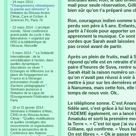
- 24 mars 2014 :
mail pour seule réservation, Gill
"Changements climatiques:
la parole aux témoins"
à
bien sûr qu’on t’a préparé une 
l'initiative du Réseau Action
Climat, Care et Oxfam. A
Ron, courageux indien comme tan
Sciences Po, Paris 7è
perdu son père à 5 ans. Enfants, 
- 22 mars 2014 : L'archipel
partir à l’école pour apporter u
monde, 7ème conférence
grand public du cycle « Iles
apprennent la musique. Ce sont 
laboratoires » organisé par
cordes que Sarah avait laissées
l'IRD à la bibliothèque de
l’Alcazar, Marseille
pas croisé avant de partir.
- 5 mars 2014 : " La Solidarité
Après un plein de fruits, mail à 
Internationale : de la
sensibilisation à l'action, dans
répond qu’elle est en retraite d
quelles dynamiques
paire d’heures de Suva, rentre s
éducatives se situer ?
Echanges et réflexions sur la
Sarah était la raison numéro un 
place de l'engagement en
qu’on n’avait pas réussi à voir à 
France et à l'étranger ;
mettre à jour sur les dernières e
présentation d'outils et
d'actions pédagogiques ".
à Nanumea, mais cette fois, elle
Séminaire jeunesse à
temps de nous voir. Ok..
l'initiative de la Ligue de
l'Enseignement Fédération de
Paris
Le téléphone sonne. C’est Anare
- 30 et 31 janvier 2014 :
fidèle ami, c’est grâce à lui lors
Séminaire à l'initiative d'Attac,
l’ADEME également, on a lancé l
CRID et du Réseau Action
Amatuku et sorti la première mou
Climat - "Quelles mobilisations
et quelles stratégies des
la Terre ». « C’est toi que j’ai vu
mouvements et organisations
Gilliane, qui confirme. « Vous fa
dans la perspective de la
Conférence des Nations-
On est libres ». « Ok je passe vo