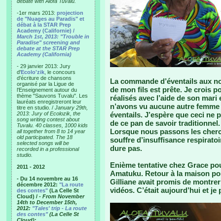
debate with Alofa Tuvalu.
-1er mars 2013:
projection
de "Nuages au Paradis" et
débat à la STAR Prep
Academy (Californie) /
March 1st, 2013: "Trouble in
Paradise" screening and
debate at the STAR Prep
Academy (California)
- 29 janvier 2013: Jury
d'
Ecolo'zik
, le concours
d'écriture de chansons
La commande d’éventails aux noms
organisé par la Ligue de
de mon fils est prête. Je crois po
l'Enseignement autour du
thème "Sauvons Tuvalu". Les
réalisés avec l’aide de son mari 
lauréats enregistreront leur
n’avons vu aucune autre femme d
titre en studio. /
January 29th,
2013: Jury of Ecolozik, the
éventails. J’espère que ceci ne 
song writing contest about
de ce pan de savoir traditionnel.
Tuvalu. 40 classes, 1000 kids
Lorsque nous passons les cherche
all together from 8 to 14 year
old participated. The 18
souffre d’insuffisance respiratoi
selected songs will be
dure pas.
recorded in a professional
studio.
Enième tentative chez Grace pour
2011 - 2012
Amatuku. Retour à la maison po
- Du 14 novembre au 16
Gilliane avait promis de montre
décembre 2012:
"La route
vidéos. C’était aujourd’hui et je
des contes"
(La Celle St
Cloud) /
- From November
14th to December 15th,
2012:
"Tales' trip - La route
des contes"
(La Celle St
Cloud)
: