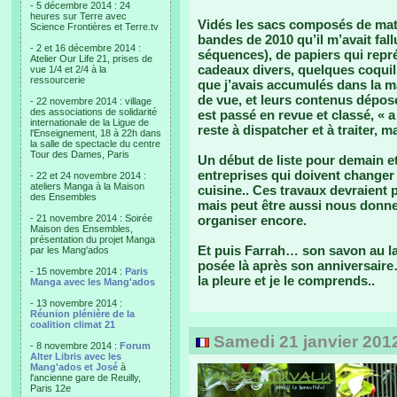
- 5 décembre 2014 : 24
heures sur Terre avec
Vidés les sacs composés de mato
Science Frontières et Terre.tv
bandes de 2010 qu’il m’avait fal
- 2 et 16 décembre 2014 :
séquences), de papiers qui repr
Atelier Our Life 21, prises de
cadeaux divers, quelques coqui
vue 1/4 et 2/4 à la
ressourcerie
que j’avais accumulés dans la m
de vue, et leurs contenus déposé
- 22 novembre 2014 : village
des associations de solidarité
est passé en revue et classé, « a
internationale de la Ligue de
reste à dispatcher et à traiter, 
l'Enseignement, 18 à 22h dans
la salle de spectacle du centre
Tour des Dames, Paris
Un début de liste pour demain e
entreprises qui doivent changer 
- 22 et 24 novembre 2014 :
ateliers Manga à la Maison
cuisine.. Ces travaux devraient
des Ensembles
mais peut être aussi nous donner
- 21 novembre 2014 : Soirée
organiser encore.
Maison des Ensembles,
présentation du projet Manga
Et puis Farrah… son savon au l
par les Mang'ados
posée là après son anniversaire…
- 15 novembre 2014 :
Paris
la pleure et je le comprends..
Manga avec les Mang'ados
- 13 novembre 2014 :
Réunion plénière de la
coalition climat 21
Samedi 21 janvier 201
- 8 novembre 2014 :
Forum
Alter Libris avec les
Mang'ados et José
à
l'ancienne gare de Reuilly,
Paris 12e