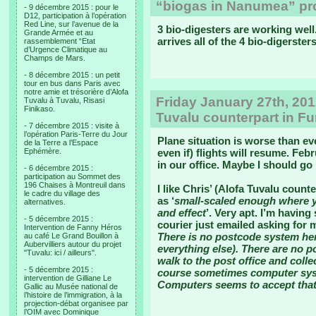
“biogas in Nanumea” proj
- 9 décembre 2015 : pour le
D12, participation à l’opération
Red Line, sur l’avenue de la
3 bio-digesters are working well.
Grande Armée et au
arrives all of the 4 bio-digerster
rassemblement “Etat
d’Urgence Climatique au
Champs de Mars.
- 8 décembre 2015 : un petit
tour en bus dans Paris avec
notre amie et trésorière d’Alofa
Friday January 27th, 201
Tuvalu à Tuvalu, Risasi
Finikaso.
Tuvalu counterpart in Fu
- 7 décembre 2015 : visite à
l’opération Paris-Terre du Jour
Plane situation is worse than ev
de la Terre a l’Espace
Ephémère.
even if) flights will resume. Feb
in our office. Maybe I should g
- 6 décembre 2015 :
participation au Sommet des
196 Chaises à Montreuil dans
I like Chris’ (Alofa Tuvalu count
le cadre du village des
as ‘
small-scaled enough where yo
alternatives.
and effect
’. Very apt. I’m havin
- 5 décembre 2015 :
courier just emailed asking for m
Intervention de Fanny Héros
There is no postcode system here
au café Le Grand Bouillon à
Aubervilliers autour du projet
everything else). There are no pos
"Tuvalu: ici / ailleurs".
walk to the post office and coll
- 5 décembre 2015 :
course sometimes computer syst
intervention de Gilliane Le
Computers seems to accept tha
Gallic au Musée national de
l’histoire de l’immigration, à la
projection-débat organisee par
l’OIM avec Dominique