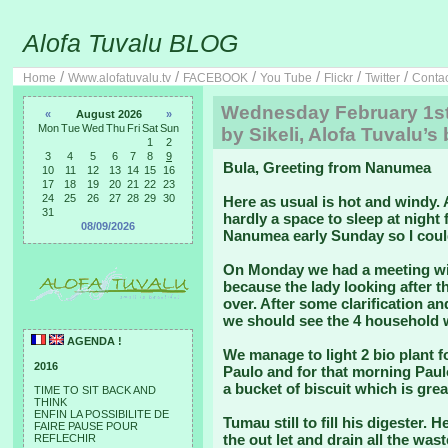
Alofa Tuvalu BLOG
/
/
/
/
/
/
Home
Www.alofatuvalu.tv
FACEBOOK
You Tube
Flickr
Twitter
Conta
Wednesday February 1st
«
August 2026
»
Mon
Tue
Wed
Thu
Fri
Sat
Sun
by Sikeli, Alofa Tuvalu’s
1
2
3
4
5
6
7
8
9
Bula, Greeting from Nanumea
10
11
12
13
14
15
16
17
18
19
20
21
22
23
24
25
26
27
28
29
30
Here as usual is hot and windy. A
31
hardly a space to sleep at night
08/09/2026
Nanumea early Sunday so I coul
On Monday we had a meeting wit
because the lady looking after t
over. After some clarification an
we should see the 4 household w
AGENDA !
We manage to light 2 bio plant fo
2016
Paulo and for that morning Paulo
a bucket of biscuit which is grea
TIME TO SIT BACK AND
THINK
ENFIN LA POSSIBILITE DE
Tumau still to fill his digester. 
FAIRE PAUSE POUR
the out let and drain all the wa
REFLECHIR