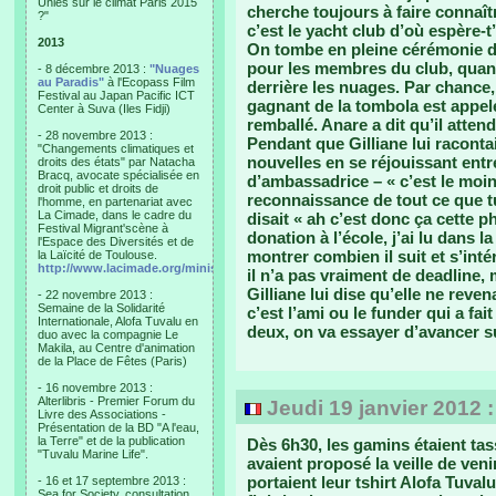
Unies sur le climat Paris 2015
cherche toujours à faire connaîtr
?"
c’est le yacht club d’où espère-t
2013
On tombe en pleine cérémonie d’
pour les membres du club, quant 
- 8 décembre 2013 :
"Nuages
au Paradis"
à l'Ecopass Film
derrière les nuages. Par chance, i
Festival au Japan Pacific ICT
gagnant de la tombola est appelé
Center à Suva (Iles Fidji)
remballé. Anare a dit qu’il atten
- 28 novembre 2013 :
Pendant que Gilliane lui raconta
"Changements climatiques et
nouvelles en se réjouissant entr
droits des états" par Natacha
Bracq, avocate spécialisée en
d’ambassadrice – « c’est le moin
droit public et droits de
reconnaissance de tout ce que tu
l'homme, en partenariat avec
La Cimade, dans le cadre du
disait « ah c’est donc ça cette p
Festival Migrant'scène à
donation à l’école, j’ai lu dans 
l'Espace des Diversités et de
montrer combien il suit et s’inté
la Laïcité de Toulouse.
http://www.lacimade.org/minisites/migrantscene
il n’a pas vraiment de deadline, 
Gilliane lui dise qu’elle ne reven
- 22 novembre 2013 :
Semaine de la Solidarité
c’est l’ami ou le funder qui a fa
Internationale, Alofa Tuvalu en
deux, on va essayer d’avancer su
duo avec la compagnie Le
Makila, au Centre d'animation
de la Place de Fêtes (Paris)
- 16 novembre 2013 :
Alterlibris - Premier Forum du
Jeudi 19 janvier 2012 
Livre des Associations -
Présentation de la BD "A l'eau,
la Terre" et de la publication
Dès 6h30, les gamins étaient tas
"Tuvalu Marine Life".
avaient proposé la veille de ve
portaient leur tshirt Alofa Tuvalu
- 16 et 17 septembre 2013 :
Sea for Society, consultation