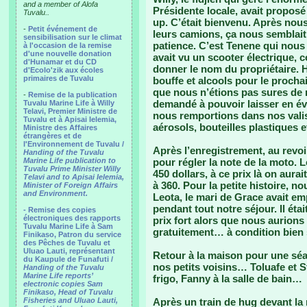
and a member of Alofa
Présidente locale, avait propos
Tuvalu..
up. C’était bienvenu. Après nous
-
Petit événement de
leurs camions, ça nous semblai
sensibilisation sur le climat
patience. C’est Tenene qui nous co
à l'occasion de la remise
d'une nouvelle donation
avait vu un scooter électrique, 
d'Hunamar et du CD
donner le nom du propriétaire. 
d'Ecolo'zik aux écoles
primaires de Tuvalu
bouffe et alcools pour le procha
que nous n’étions pas sures de r
-
Remise de la publication
demandé à pouvoir laisser en év
Tuvalu Marine Life à Willy
Telavi, Premier Ministre de
nous remportions dans nos valise
Tuvalu et à Apisai Ielemia,
aérosols, bouteilles plastiques e
Ministre des Affaires
étrangères et de
l'Environnement de Tuvalu /
Après l’enregistrement, au revoi
Handing of the Tuvalu
Marine Life publication to
pour régler la note de la moto. Le
Tuvalu Prime Minister Willy
450 dollars, à ce prix là on aur
Telavi and to Apisai Ielemia,
à 360. Pour la petite histoire, 
Minister of Foreign Affairs
and Environment.
Leota, le mari de Grace avait em
pendant tout notre séjour. Il ét
- Remise des copies
électroniques des rapports
prix fort alors que nous aurion
Tuvalu Marine Life à Sam
gratuitement… à condition bien 
Finikaso, Patron du service
des Pêches de Tuvalu et
Uluao Lauti, représentant
Retour à la maison pour une sé
du Kaupule de Funafuti /
nos petits voisins… Toluafe et St
Handing of the Tuvalu
Marine Life reports’
frigo, Fanny à la salle de bain…
electronic copies Sam
Finikaso, Head of Tuvalu
Fisheries and Uluao Lauti,
Après un train de hug devant la