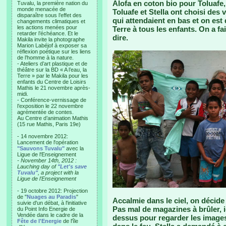
Alofa en coton bio pour Toluafe,
Tuvalu, la première nation du
monde menacée de
Toluafe et Stella ont choisi des v
disparaître sous l’effet des
qui attendaient en bas et on est
changements climatiques et
les actions menées pour
Terre à tous les enfants. On a fa
retarder l’échéance. Et le
dire.
Makila invite la photographe
Marion Labéjof à exposer sa
réflexion poétique sur les liens
de l’homme à la nature.
- Ateliers d’art plastique et de
théâtre sur la BD « A l’eau, la
Terre » par le Makila pour les
enfants du Centre de Loisirs
Mathis le 21 novembre après-
midi.
- Conférence-vernissage de
l’exposition le 22 novembre
agrémentée de contes.
Au Centre d’animation Mathis
(15 rue Mathis, Paris 19e)
- 14 novembre 2012:
Lancement de l'opération
"Sauvons Tuvalu"
avec la
Ligue de l'Enseignement
- November 14th, 2012 :
Lauching day of
"Let's save
Tuvalu"
, a project with la
Ligue de l'Enseignement
- 19 octobre 2012: Projection
de "
Nuages au Paradis
"
Accalmie dans le ciel, on décide 
suivie d'un débat, à l'initiative
Pas mal de magazines à brûler, ici
du Point Info Energie de
Vendée dans le cadre de la
dessus pour regarder les images,
Fête de l'Energie
de l'île