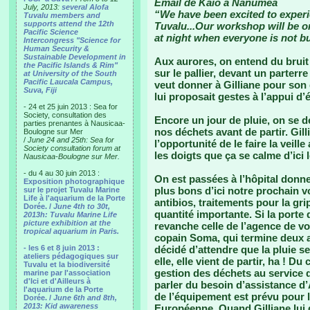
Email de Kaio à Nanumea
July, 2013:
several Alofa
“We have been excited to experie
Tuvalu members and
supports attend the 12th
Tuvalu...Our workshop will be o
Pacific Science
at night when everyone is not bu
Intercongress "Science for
Human Security &
Sustainable Development in
Aux aurores, on entend du bruit d
the Pacific Islands & Rim"
sur le pallier, devant un parterre 
at University of the South
Pacific Laucala Campus,
veut donner à Gilliane pour son d
Suva, Fiji
lui proposait gestes à l’appui 
- 24 et 25 juin 2013 : Sea for
Society, consultation des
Encore un jour de pluie, on se 
parties prenantes à Nausicaa-
nos déchets avant de partir. Gilli
Boulogne sur Mer
/
June 24 and 25th: Sea for
l’opportunité de le faire la veill
Society consultation forum at
les doigts que ça se calme d’ici l
Nausicaa-Boulogne sur Mer.
- du 4 au 30 juin 2013 :
On est passées à l’hôpital donne
Exposition photographique
plus bons d’ici notre prochain v
sur le projet Tuvalu Marine
Life à l'aquarium de la Porte
antibios, traitements pour la gr
Dorée. /
June 4th to 30t,
quantité importante. Si la porte 
2013h: Tuvalu Marine Life
picture exhibition at the
revanche celle de l’agence de vo
tropical aquarium in Paris.
copain Soma, qui termine deux a
- les 6 et 8 juin 2013 :
décidé d’attendre que la pluie s
ateliers pédagogiques sur
elle, elle vient de partir, ha ! D
Tuvalu et la biodiversité
gestion des déchets au service d
marine par l'association
d'Ici et d'Ailleurs à
parler du besoin d’assistance d
l'aquarium de la Porte
de l’équipement est prévu pour l
Dorée. /
June 6th and 8th,
2013: Kid awareness
Européenne. Quand Gilliane lui