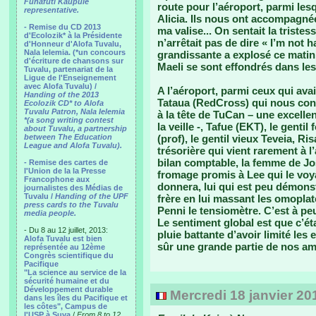
Funafuti Kaupule
route pour l’aéroport, parmi les
representative.
Alicia. Ils nous ont accompagnée
- Remise du CD 2013
ma valise... On sentait la triste
d'Ecolozik* à la Présidente
n’arrêtait pas de dire « I’m not 
d'Honneur d'Alofa Tuvalu,
Nala Ielemia. (*un concours
grandissante a explosé ce matin 
d'écriture de chansons sur
Maeli se sont effondrés dans les 
Tuvalu, partenariat de la
Ligue de l'Enseignement
avec Alofa Tuvalu) /
A l’aéroport, parmi ceux qui avai
Handing of the 2013
Tataua (RedCross) qui nous con
Ecolozik CD* to Alofa
Tuvalu Patron, Nala Ielemia
à la tête de TuCan – une excelle
*(a song writing contest
la veille -, Tafue (EKT), le gentil
about Tuvalu, a partnership
between The Education
(prof), le gentil vieux Teveia, Ri
League and Alofa Tuvalu).
trésorière qui vient rarement à l
bilan comptable, la femme de Josh
- Remise des cartes de
l'Union de la la Presse
fromage promis à Lee qui le voyai
Francophone aux
donnera, lui qui est peu démons
journalistes des Médias de
Tuvalu /
Handing of the UPF
frère en lui massant les omoplat
press cards to the Tuvalu
Penni le tensiomètre. C’est à p
media people.
Le sentiment global est que c’ét
- Du 8 au 12 juillet, 2013:
pluie battante d’avoir limité les
Alofa Tuvalu est bien
sûr une grande partie de nos ami
représentée au 12ème
Congrès scientifique du
Pacifique
"La science au service de la
sécurité humaine et du
Développement durable
Mercredi 18 janvier 20
dans les îles du Pacifique et
les côtes", Campus de
l'USP à Suva
/
From 8 to 12