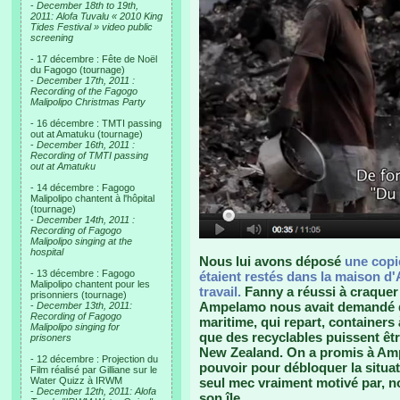
-
December 18th to 19th,
2011: Alofa Tuvalu « 2010 King
Tides Festival » video public
screening
- 17 décembre : Fête de Noël
du Fagogo (tournage)
-
December 17th, 2011 :
Recording of the Fagogo
Malipolipo Christmas Party
- 16 décembre : TMTI passing
out at Amatuku (tournage)
-
December 16th, 2011 :
Recording of TMTI passing
out at Amatuku
- 14 décembre : Fagogo
Malipolipo chantent à l'hôpital
(tournage)
-
December 14th, 2011 :
Recording of Fagogo
Malipolipo singing at the
hospital
Nous lui avons déposé
une copie
- 13 décembre : Fagogo
étaient restés dans la maison d'A
Malipolipo chantent pour les
travail.
Fanny a réussi à craquer 
prisonniers (tournage)
Ampelamo nous avait demandé de
-
December 13th, 2011:
Recording of Fagogo
maritime, qui repart, containers
Malipolipo singing for
que des recyclables puissent êtr
prisoners
New Zealand. On a promis à Ampe
- 12 décembre : Projection du
pouvoir pour débloquer la situati
Film réalisé par Gilliane sur le
Water Quizz à IRWM
seul mec vraiment motivé par, no
-
December 12th, 2011: Alofa
son île.