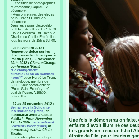
- Exposition de photographies
et d’artisanat jusqu’au 12
décembre.
- Rencontre avec des élèves
de la Celle St Cloud le 5
décembre
Dans les salons d’exposition
de l’Hôtel de ville de la Celle St
Cloud (Yvelines) - 8E, avenue
Charles de Gaulle. Entrée libre
tous les jours de 15h à 18h00.
- 29 novembre 2012 :
Rencontre-débat sur les
changements climatiques à
Pantin (Paris) /
- November
29th, 2012 : Climate Change
conference (Paris)
:
"Le changement
climatique: où en sommes-
nous?"
avec Hervé Le Treut,
climatologue, membre du
GIEC. Salle polyvalente de
l’Ecole Saint-Exupéry - 40,
quai de l’Aisne. A 18h30,
entrée libre.
- 17 au 25 novembre 2012 :
Semaine de la Solidarité
Internationale (Paris)
en
partenariat avec la Cie Le
Makila /
- From November
Une fois la démonstration faite,
17th to 25th :
International
enfants d’avoir illuminé ces deux
Solidarity Week (Paris)
in
partnership with la Cie Le
Les grands ont reçu un tshirt Alo
Makila
:
étroite de l’ile, pour les deux g
- Exposition photographique :