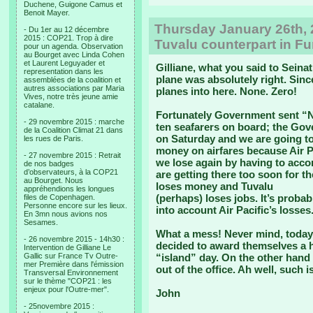
Duchene, Guigone Camus et
Benoit Mayer.
Thursday January 26th, 2
- Du 1er au 12 décembre
2015 : COP21. Trop à dire
Tuvalu counterpart in Fu
pour un agenda. Observation
au Bourget avec Linda Cohen
et Laurent Leguyader et
Gilliane, what you said to Seina
representation dans les
plane was absolutely right. Sinc
assemblées de la coalition et
autres associations par Maria
planes into here. None. Zero!
Vives, notre très jeune amie
catalane.
Fortunately Government sent “N
- 29 novembre 2015 : marche
ten seafarers on board; the Go
de la Coalition Climat 21 dans
on Saturday and we are going to
les rues de Paris.
money on airfares because Air Pa
- 27 novembre 2015 : Retrait
we lose again by having to acco
de nos badges
d’observateurs, à la COP21
are getting there too soon for the
au Bourget. Nous
loses money and Tuvalu
appréhendions les longues
(perhaps) loses jobs. It’s probab
files de Copenhagen.
Personne encore sur les lieux.
into account Air Pacific’s losses
En 3mn nous avions nos
Sesames.
What a mess! Never mind, today 
- 26 novembre 2015 - 14h30 :
decided to award themselves a ha
Intervention de Gilliane Le
Gallic sur France Tv Outre-
“island” day. On the other hand i
mer Première dans l'émission
out of the office. Ah well, such is 
Transversal Environnement
sur le thème "COP21 : les
enjeux pour l'Outre-mer".
John
- 25novembre 2015 :