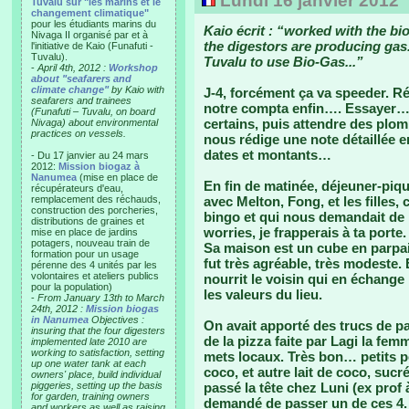
Lundi 16 janvier 2012
Tuvalu sur "les marins et le
changement climatique"
pour les étudiants marins du
Kaio écrit : “worked with the b
Nivaga II organisé par et à
the digestors are producing gas..
l'initiative de Kaio (Funafuti -
Tuvalu).
Tuvalu to use Bio-Gas...”
-
April 4th, 2012 :
Workshop
about "seafarers and
climate change"
by Kaio with
J-4, forcément ça va speeder. 
seafarers and trainees
notre compta enfin…. Essayer… Il
(Funafuti – Tuvalu, on board
certains, puis attendre des plo
Nivaga) about environmental
practices on vessels.
nous rédige une note détaillée 
dates et montants…
- Du 17 janvier au 24 mars
2012:
Mission biogaz à
Nanumea
(mise en place de
En fin de matinée, déjeuner-piqu
récupérateurs d'eau,
remplacement des réchauds,
avec Melton, Fong, et les filles,
construction des porcheries,
bingo et qui nous demandait de 
distributions de graines et
worries, je frapperais à ta porte
mise en place de jardins
potagers, nouveau train de
Sa maison est un cube en parpai
formation pour un usage
fut très agréable, très modeste. E
pérenne des 4 unités par les
volontaires et ateliers publics
nourrit le voisin qui en échange l
pour la population)
les valeurs du lieu.
-
From January 13th to March
24th, 2012 :
Mission biogas
in Nanumea
Objectives :
On avait apporté des trucs de pa
insuring that the four digesters
de la pizza faite par Lagi la fem
implemented late 2010 are
working to satisfaction, setting
mets locaux. Très bon… petits po
up one water tank at each
coco, et autre lait de coco, sucr
owners' place, build individual
piggeries, setting up the basis
passé la tête chez Luni (ex prof 
for garden, training owners
demandé de passer un de ces 4. E
and workers as well as raising