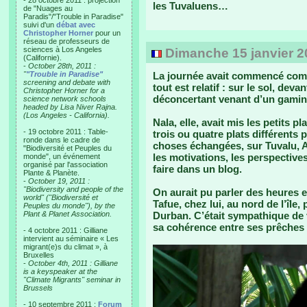
- 28 octobre 2011 : projection
les Tuvaluens…
de "Nuages au
Paradis"/"Trouble in Paradise"
suivi d'un
débat avec
Christopher Horner
pour un
réseau de professeurs de
sciences à Los Angeles
Dimanche 15 janvier 20
(Californie).
-
October 28th, 2011 :
"
"Trouble in Paradise"
La journée avait commencé comm
screening and debate with
tout est relatif : sur le sol, deva
Christopher Horner for a
déconcertant venant d’un gamin 
science network schools
headed by Lisa Niver Rajna.
(Los Angeles - California).
Nala, elle, avait mis les petits 
- 19 octobre 2011 : Table-
trois ou quatre plats différent
ronde dans le cadre de
choses échangées, sur Tuvalu, Al
"Biodiversité et Peuples du
les motivations, les perspectives
monde", un événement
organisé par l'association
faire dans un blog.
Plante & Planète.
-
October 19, 2011 :
"Biodiversity and people of the
On aurait pu parler des heures 
world" ("Biodiversité et
Tafue, chez lui, au nord de l’île
Peuples du monde"), by the
Plant & Planet Association.
Durban. C’était sympathique de 
sa cohérence entre ses prêches 
- 4 octobre 2011 : Gilliane
intervient au séminaire « Les
migrant(e)s du climat », à
Bruxelles
-
October 4th, 2011 : Gilliane
is a keyspeaker at the
"Climate Migrants" seminar in
Brussels
- 10 septembre 2011 :
Forum