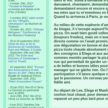
dans le feu. Stella a demandé à
d'Yeu.
- October 19th, 2012:
dansaient, chantaient, demandai
"
Trouble in Paradise
"
demandaient encore et encore qu
screening and debate at Ile
ma mère que tu m’emmènes en Fra
d'Yeu (Vendée)
Quand tu arriveras à Paris, je se
- 4 octobre 2012:
table-ronde
sur les "réfugiés
climatiques"
au Muséum de
Au milieu de cette euphorie d’am
Toulouse
du biogaz, il s’occupe aujourd’h
-
October 4th, 2012:
“Climate
Refugees” Conference
at
pizza. On avait bien gouté celle
the Museum (Toulouse)
(toujours froides), mais on n’a
directe comme on l’avait promis.
- 18 et 19 septembre 2012:
Visite du Duc et de la
une dégustation en bonne et due
Duchesse de Cambridge,
pizza toute chaude absolument di
Kate and William, à Tuvalu
-
September 18th and 19th,
des consignes à Elega et aux aut
2012:
The Duke and
sommes montés partager la pizza 
Dutches of Cambridge's
vue qui permettait de garder un œ
visit to Tuvalu
a de belles et bonnes idées pou
- 15 septembre 2012:
"Forum
manager qui ne gâche rien. On l’
des Associations et des
Sports du 19e"
, Place de la
participation s’il lance quelque
Bataille de Stalingrad (Paris)
qui le passionne. Un cerveau pou
-
September 15th, 2012:
"Paris Association Forum"
fidèle ami.
- 20 juin 2012: Rio+20 à Clichy
Au départ de Lee, Elega et Mael
La Garenne en partenariat
avec la SERE
cochon tout chaud, pour demander
-
June 20th, 2012: Rio+20 in
repassé un peu plus tard pour offr
Clichy La Garenne, by SERE
- 6 juin 2012: Sandrine Job,
expert pour Alofa Tuvalu sur le