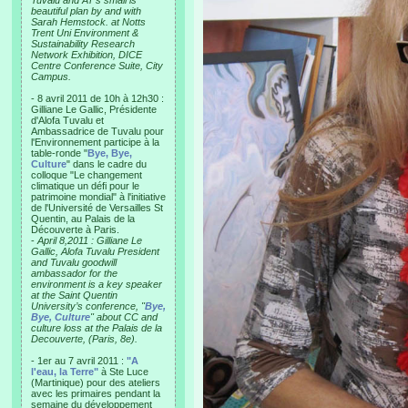
Tuvalu and AT’s small is
beautiful plan by and with
Sarah Hemstock. at Notts
Trent Uni Environment &
Sustainability Research
Network Exhibition, DICE
Centre Conference Suite, City
Campus.
- 8 avril 2011 de 10h à 12h30 :
Gilliane Le Gallic, Présidente
d'Alofa Tuvalu et
Ambassadrice de Tuvalu pour
l'Environnement participe à la
table-ronde "
Bye, Bye,
Culture
" dans le cadre du
colloque "Le changement
climatique un défi pour le
patrimoine mondial" à l'initiative
de l'Université de Versailles St
Quentin, au Palais de la
Découverte à Paris.
-
April 8,2011 : Gilliane Le
Gallic, Alofa Tuvalu President
and Tuvalu goodwill
ambassador for the
environment is a key speaker
at the Saint Quentin
University’s conference, "
Bye,
Bye, Culture
" about CC and
culture loss at the Palais de la
Decouverte, (Paris, 8e).
- 1er au 7 avril 2011 :
"A
l'eau, la Terre"
à Ste Luce
(Martinique) pour des ateliers
avec les primaires pendant la
semaine du développement