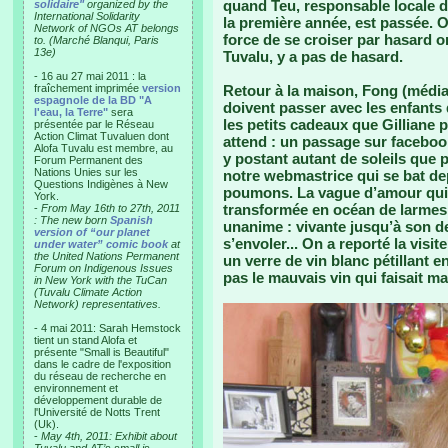
quand Teu, responsable locale d
solidaire"
organized by the
International Solidarity
la première année, est passée. 
Network of NGOs AT belongs
force de se croiser par hasard o
to. (Marché Blanqui, Paris
13e)
Tuvalu, y a pas de hasard.
- 16 au 27 mai 2011 : la
fraîchement imprimée
version
Retour à la maison, Fong (médias
espagnole de la BD "A
doivent passer avec les enfants
l'eau, la Terre"
sera
les petits cadeaux que Gilliane 
présentée par le Réseau
Action Climat Tuvaluen dont
attend : un passage sur faceboo
Alofa Tuvalu est membre, au
y postant autant de soleils que 
Forum Permanent des
Nations Unies sur les
notre webmastrice qui se bat de
Questions Indigènes à New
poumons. La vague d’amour qui 
York.
transformée en océan de larmes 
-
From May 16th to 27th, 2011
: The new born
Spanish
unanime : vivante jusqu’à son der
version of “our planet
s’envoler... On a reporté la visi
under water” comic book
at
the United Nations Permanent
un verre de vin blanc pétillant e
Forum on Indigenous Issues
pas le mauvais vin qui faisait m
in New York with the TuCan
(Tuvalu Climate Action
Network) representatives.
- 4 mai 2011: Sarah Hemstock
tient un stand Alofa et
présente "Small is Beautiful"
dans le cadre de l'exposition
du réseau de recherche en
environnement et
développement durable de
l'Université de Notts Trent
(Uk).
-
May 4th, 2011: Exhibit about