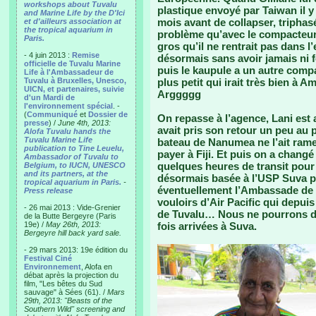
workshops about Tuvalu
plastique envoyé par Taiwan il 
and Marine Life by the D'Ici
mois avant de collapser, tripha
et d'ailleurs association at
the tropical aquarium in
problème qu’avec le compacteur 
Paris.
gros qu’il ne rentrait pas dans l’
- 4 juin 2013 :
Remise
désormais sans avoir jamais ni f
officielle de Tuvalu Marine
puis le kaupule a un autre compa
Life à l'Ambassadeur de
Tuvalu à Bruxelles, Unesco,
plus petit qui irait très bien à
UICN, et partenaires, suivie
Arggggg
d'un Mardi de
l'environnement spécial
. -
(
Communiqué
et
Dossier de
On repasse à l’agence, Lani est a
presse
) /
June 4th, 2013:
avait pris son retour un peu au pif
Alofa Tuvalu hands the
Tuvalu Marine Life
bateau de Nanumea ne l’ait ramené
publication to Tine Leuelu,
payer à Fiji. Et puis on a changé
Ambassador of Tuvalu to
quelques heures de transit pour
Belgium, to IUCN, UNESCO
and its partners, at the
désormais basée à l’USP Suva po
tropical aquarium in Paris.
-
éventuellement l’Ambassade de 
Press release
vouloirs d’Air Pacific qui depuis
- 26 mai 2013 : Vide-Grenier
de Tuvalu… Nous ne pourrons do
de la Butte Bergeyre (Paris
19e) /
May 26th, 2013:
fois arrivées à Suva.
Bergeyre hill back yard sale.
- 29 mars 2013: 19e édition du
Festival Ciné
Environnement
, Alofa en
débat après la projection du
film, "Les bêtes du Sud
sauvage" à Sées (61). /
Mars
29th, 2013: "Beasts of the
Southern Wild" screening and