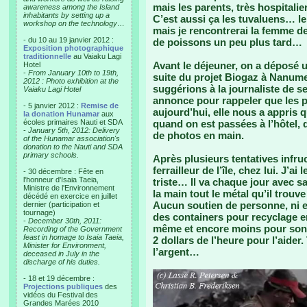
mais les parents, très hospitali
awareness among the Island
inhabitants by setting up a
C’est aussi ça les tuvaluens… le
workshop on the technology…
mais je rencontrerai la femme d
- du 10 au 19 janvier 2012 :
de poissons un peu plus tard…
Exposition photographique
traditionnelle
au Vaiaku Lagi
Avant le déjeuner, on a déposé
Hotel
-
From January 10th to 19th,
suite du projet Biogaz à Nanume
2012 : Photo exhibition at the
suggérions à la journaliste de se
Vaiaku Lagi Hotel
annonce pour rappeler que les ph
- 5 janvier 2012 :
Remise de
aujourd’hui, elle nous a appris q
la donation Hunamar
aux
écoles primaires Nauti et SDA
quand on est passées à l’hôtel, 
-
January 5th, 2012: Delivery
de photos en main.
of the Hunamar association's
donation to the Nauti and SDA
primary schools.
Après plusieurs tentatives infr
ferrailleur de l’île, chez lui. J’a
- 30 décembre : Fête en
l'honneur d'Isaia Taeia,
triste… Il va chaque jour avec sa
Ministre de l'Environnement
la main tout le métal qu’il trouv
décédé en exercice en juillet
Aucun soutien de personne, ni en
dernier (participation et
tournage)
des containers pour recyclage en
-
December 30th, 2011:
même et encore moins pour son t
Recording of the Government
feast in homage to Isaia Taeia,
2 dollars de l’heure pour l’aider
Minister for Environment,
l’argent…
deceased in July in the
discharge of his duties.
- 18 et 19 décembre :
Projections publiques
des
vidéos du Festival des
Grandes Marées 2010