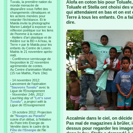
Alofa en coton bio pour Toluafe,
Tuvalu, la première nation du
monde menacée de
Toluafe et Stella ont choisi des v
disparaître sous l’effet des
qui attendaient en bas et on est
changements climatiques et
les actions menées pour
Terre à tous les enfants. On a fa
retarder l’échéance. Et le
dire.
Makila invite la photographe
Marion Labéjof à exposer sa
réflexion poétique sur les liens
de l’homme à la nature.
- Ateliers d’art plastique et de
théâtre sur la BD « A l’eau, la
Terre » par le Makila pour les
enfants du Centre de Loisirs
Mathis le 21 novembre après-
midi.
- Conférence-vernissage de
l’exposition le 22 novembre
agrémentée de contes.
Au Centre d’animation Mathis
(15 rue Mathis, Paris 19e)
- 14 novembre 2012:
Lancement de l'opération
"Sauvons Tuvalu"
avec la
Ligue de l'Enseignement
- November 14th, 2012 :
Lauching day of
"Let's save
Tuvalu"
, a project with la
Ligue de l'Enseignement
- 19 octobre 2012: Projection
de "
Nuages au Paradis
"
Accalmie dans le ciel, on décide 
suivie d'un débat, à l'initiative
Pas mal de magazines à brûler, ici
du Point Info Energie de
Vendée dans le cadre de la
dessus pour regarder les images,
Fête de l'Energie
de l'île