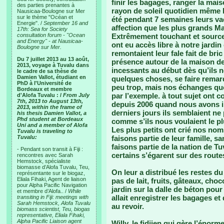
finir les bagages, ranger la mais
des parties prenantes à
rayon de soleil quotidien même l
Nausicaa-Boulogne sur Mer
sur le thème "Océan et
été pendant 7 semaines leurs va
Energie". /
September 16 and
affection que les plus grands Ma
17th: Sea for Society
consultation forum - "Ocean
Extrêmement touchant et source 
and Energy" - at Nausicaa-
ont eu accès libre à notre jardin
Boulogne sur Mer.
remontaient leur fale fait de bri
Du 7 juillet 2013 au 13 août,
présence autour de la maison de 
2013, voyage à Tuvalu dans
incessants au début dès qu’ils 
le cadre de sa thèse de
Damien Vallot, étudiant en
quelques choses, se faire remarq
PhD à l'Université de
peu trop, mais nos échanges quo
Bordeaux et membre
par l’exemple. à tout sujet ont c
d'Alofa Tuvalu : /
From July
7th, 2013 to August 13th,
depuis 2006 quand nous avons in
2013, within the frame of
derniers jours ils semblaient ne
his thesis Damien Vallot, a
Phd student at Bordeaux
comme s’ils nous voulaient le p
Uni and a member of Alofa
Les plus petits ont crié nos no
Tuvalu is traveling to
Tuvalu:
faisons partie de leur famille, 
faisons partie de la nation de 
- Pendant son transit à Fiji :
certains s’égarent sur des rout
rencontres avec Sarah
Hemstock, spécialiste
biomasse d’Alofa Tuvalu, Teu,
On leur a distribué les restes du 
représentante sur le biogaz,
Eliala Fihaki, Agent de liaison
pas de lait, fruits, gâteaux, choc
pour Alpha Pacific Navigation
jardin sur la dalle de béton pou
et membre d’Alofa.. /
While
allait enregistrer les bagages et
transiting in Fiji: meetings with
Sarah Hemstock, Alofa Tuvalu
au revoir.
biomass scientist, Teu, biogas
representative, Eliala Fihaki,
Alpha Pacific Liaison agent
Willy, le fidjien qui gère l’éno