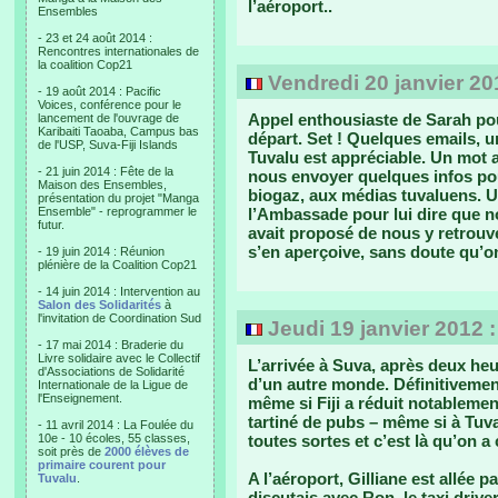
l’aéroport..
Ensembles
- 23 et 24 août 2014 :
Rencontres internationales de
la coalition Cop21
Vendredi 20 janvier 20
- 19 août 2014 : Pacific
Voices, conférence pour le
Appel enthousiaste de Sarah po
lancement de l'ouvrage de
Karibaiti Taoaba, Campus bas
départ. Set ! Quelques emails, u
de l'USP, Suva-Fiji Islands
Tuvalu est appréciable. Un mot
- 21 juin 2014 : Fête de la
nous envoyer quelques infos po
Maison des Ensembles,
biogaz, aux médias tuvaluens. Un
présentation du projet "Manga
Ensemble" - reprogrammer le
l’Ambassade pour lui dire que n
futur.
avait proposé de nous y retrouve
s’en aperçoive, sans doute qu’
- 19 juin 2014 : Réunion
plénière de la Coalition Cop21
- 14 juin 2014 : Intervention au
Salon des Solidarités
à
l'invitation de Coordination Sud
Jeudi 19 janvier 2012 
- 17 mai 2014 : Braderie du
Livre solidaire avec le Collectif
L’arrivée à Suva, après deux heu
d'Associations de Solidarité
d’un autre monde. Définitivemen
Internationale de la Ligue de
l'Enseignement.
même si Fiji a réduit notablemen
tartiné de pubs – même si à Tuva
- 11 avril 2014 : La Foulée du
10e - 10 écoles, 55 classes,
toutes sortes et c’est là qu’on a
soit près de
2000 élèves de
primaire courent pour
A l’aéroport, Gilliane est allée p
Tuvalu
.
discutais avec Ron, le taxi driv