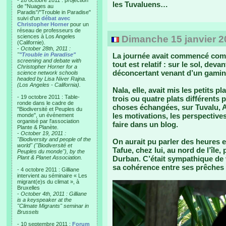
- 28 octobre 2011 : projection
les Tuvaluens…
de "Nuages au
Paradis"/"Trouble in Paradise"
suivi d'un
débat avec
Christopher Horner
pour un
réseau de professeurs de
sciences à Los Angeles
Dimanche 15 janvier 20
(Californie).
-
October 28th, 2011 :
"
"Trouble in Paradise"
La journée avait commencé comm
screening and debate with
tout est relatif : sur le sol, deva
Christopher Horner for a
déconcertant venant d’un gamin 
science network schools
headed by Lisa Niver Rajna.
(Los Angeles - California).
Nala, elle, avait mis les petits 
- 19 octobre 2011 : Table-
trois ou quatre plats différent
ronde dans le cadre de
choses échangées, sur Tuvalu, Al
"Biodiversité et Peuples du
les motivations, les perspectives
monde", un événement
organisé par l'association
faire dans un blog.
Plante & Planète.
-
October 19, 2011 :
"Biodiversity and people of the
On aurait pu parler des heures 
world" ("Biodiversité et
Tafue, chez lui, au nord de l’île
Peuples du monde"), by the
Plant & Planet Association.
Durban. C’était sympathique de 
sa cohérence entre ses prêches 
- 4 octobre 2011 : Gilliane
intervient au séminaire « Les
migrant(e)s du climat », à
Bruxelles
-
October 4th, 2011 : Gilliane
is a keyspeaker at the
"Climate Migrants" seminar in
Brussels
- 10 septembre 2011 :
Forum