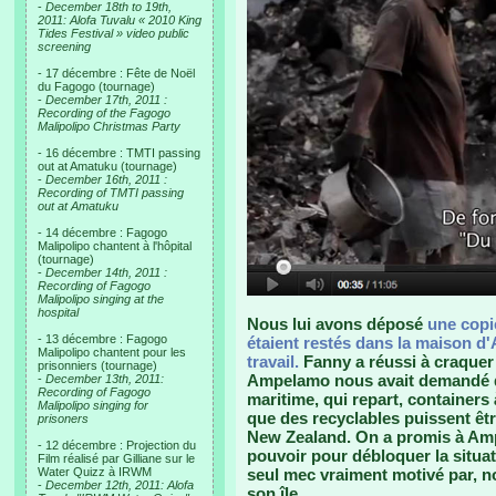
-
December 18th to 19th,
2011: Alofa Tuvalu « 2010 King
Tides Festival » video public
screening
- 17 décembre : Fête de Noël
du Fagogo (tournage)
-
December 17th, 2011 :
Recording of the Fagogo
Malipolipo Christmas Party
- 16 décembre : TMTI passing
out at Amatuku (tournage)
-
December 16th, 2011 :
Recording of TMTI passing
out at Amatuku
- 14 décembre : Fagogo
Malipolipo chantent à l'hôpital
(tournage)
-
December 14th, 2011 :
Recording of Fagogo
Malipolipo singing at the
hospital
Nous lui avons déposé
une copie
- 13 décembre : Fagogo
étaient restés dans la maison d'A
Malipolipo chantent pour les
travail.
Fanny a réussi à craquer 
prisonniers (tournage)
Ampelamo nous avait demandé de
-
December 13th, 2011:
Recording of Fagogo
maritime, qui repart, containers
Malipolipo singing for
que des recyclables puissent êtr
prisoners
New Zealand. On a promis à Ampe
- 12 décembre : Projection du
pouvoir pour débloquer la situati
Film réalisé par Gilliane sur le
Water Quizz à IRWM
seul mec vraiment motivé par, no
-
December 12th, 2011: Alofa
son île.