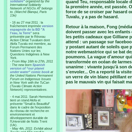
quand Teu, responsable locale d
solidaire"
organized by the
International Solidarity
la première année, est passée. 
Network of NGOs AT belongs
force de se croiser par hasard o
to. (Marché Blanqui, Paris
13e)
Tuvalu, y a pas de hasard.
- 16 au 27 mai 2011 : la
fraîchement imprimée
version
Retour à la maison, Fong (médias
espagnole de la BD "A
doivent passer avec les enfants
l'eau, la Terre"
sera
les petits cadeaux que Gilliane 
présentée par le Réseau
Action Climat Tuvaluen dont
attend : un passage sur faceboo
Alofa Tuvalu est membre, au
y postant autant de soleils que 
Forum Permanent des
Nations Unies sur les
notre webmastrice qui se bat de
Questions Indigènes à New
poumons. La vague d’amour qui 
York.
transformée en océan de larmes 
-
From May 16th to 27th, 2011
: The new born
Spanish
unanime : vivante jusqu’à son der
version of “our planet
s’envoler... On a reporté la visi
under water” comic book
at
the United Nations Permanent
un verre de vin blanc pétillant e
Forum on Indigenous Issues
pas le mauvais vin qui faisait m
in New York with the TuCan
(Tuvalu Climate Action
Network) representatives.
- 4 mai 2011: Sarah Hemstock
tient un stand Alofa et
présente "Small is Beautiful"
dans le cadre de l'exposition
du réseau de recherche en
environnement et
développement durable de
l'Université de Notts Trent
(Uk).
-
May 4th, 2011: Exhibit about