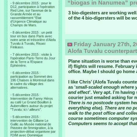
“biogas in Nanumea” proj
- 9 décembre 2015 : pour le
D12, participation à l’opération
Red Line, sur l’avenue de la
3 bio-digesters are working well. 
Grande Armée et au
of the 4 bio-digersters will be w
rassemblement “Etat
d’Urgence Climatique au
Champs de Mars.
- 8 décembre 2015 : un petit
tour en bus dans Paris avec
notre amie et trésorière d’Alofa
Friday January 27th, 2
Tuvalu à Tuvalu, Risasi
Finikaso.
Alofa Tuvalu counterpart
- 7 décembre 2015 : visite à
l’opération Paris-Terre du Jour
Plane situation is worse than ev
de la Terre a l’Espace
Ephémère.
if) flights will resume. February
office. Maybe I should go home 
- 6 décembre 2015 :
participation au Sommet des
196 Chaises à Montreuil dans
I like Chris’ (Alofa Tuvalu count
le cadre du village des
as ‘
small-scaled enough where yo
alternatives.
and effect
’. Very apt. I’m havin
- 5 décembre 2015 :
courier just emailed asking for m
Intervention de Fanny Héros
There is no postcode system here
au café Le Grand Bouillon à
Aubervilliers autour du projet
everything else). There are no pos
"Tuvalu: ici / ailleurs".
walk to the post office and coll
- 5 décembre 2015 :
course sometimes computer syst
intervention de Gilliane Le
Computers seems to accept tha
Gallic au Musée national de
l’histoire de l’immigration, à la
projection-débat organisee par
l’OIM avec Dominique