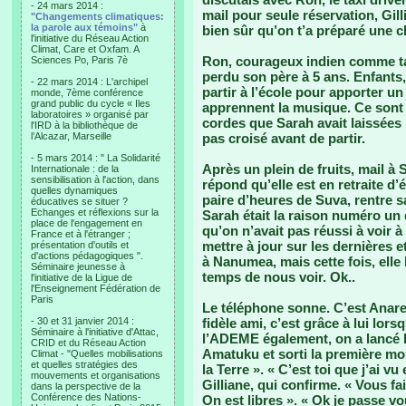
- 24 mars 2014 :
mail pour seule réservation, Gill
"Changements climatiques:
la parole aux témoins"
à
bien sûr qu’on t’a préparé une 
l'initiative du Réseau Action
Climat, Care et Oxfam. A
Ron, courageux indien comme tan
Sciences Po, Paris 7è
perdu son père à 5 ans. Enfants, 
- 22 mars 2014 : L'archipel
partir à l’école pour apporter u
monde, 7ème conférence
grand public du cycle « Iles
apprennent la musique. Ce sont 
laboratoires » organisé par
cordes que Sarah avait laissées
l'IRD à la bibliothèque de
l’Alcazar, Marseille
pas croisé avant de partir.
- 5 mars 2014 : " La Solidarité
Après un plein de fruits, mail à 
Internationale : de la
sensibilisation à l'action, dans
répond qu’elle est en retraite d
quelles dynamiques
paire d’heures de Suva, rentre s
éducatives se situer ?
Echanges et réflexions sur la
Sarah était la raison numéro un 
place de l'engagement en
qu’on n’avait pas réussi à voir à 
France et à l'étranger ;
mettre à jour sur les dernières e
présentation d'outils et
d'actions pédagogiques ".
à Nanumea, mais cette fois, elle
Séminaire jeunesse à
temps de nous voir. Ok..
l'initiative de la Ligue de
l'Enseignement Fédération de
Paris
Le téléphone sonne. C’est Anare
- 30 et 31 janvier 2014 :
fidèle ami, c’est grâce à lui lors
Séminaire à l'initiative d'Attac,
l’ADEME également, on a lancé l
CRID et du Réseau Action
Amatuku et sorti la première mou
Climat - "Quelles mobilisations
et quelles stratégies des
la Terre ». « C’est toi que j’ai vu
mouvements et organisations
Gilliane, qui confirme. « Vous fa
dans la perspective de la
Conférence des Nations-
On est libres ». « Ok je passe vo