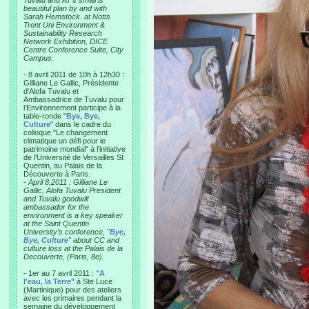
Tuvalu and AT’s small is
beautiful plan by and with
Sarah Hemstock. at Notts
Trent Uni Environment &
Sustainability Research
Network Exhibition, DICE
Centre Conference Suite, City
Campus.
- 8 avril 2011 de 10h à 12h30 :
Gilliane Le Gallic, Présidente
d'Alofa Tuvalu et
Ambassadrice de Tuvalu pour
l'Environnement participe à la
table-ronde "
Bye, Bye,
Culture
" dans le cadre du
colloque "Le changement
climatique un défi pour le
patrimoine mondial" à l'initiative
de l'Université de Versailles St
Quentin, au Palais de la
Découverte à Paris.
-
April 8,2011 : Gilliane Le
Gallic, Alofa Tuvalu President
and Tuvalu goodwill
ambassador for the
environment is a key speaker
at the Saint Quentin
University’s conference, "
Bye,
Bye, Culture
" about CC and
culture loss at the Palais de la
Decouverte, (Paris, 8e).
- 1er au 7 avril 2011 :
"A
l'eau, la Terre"
à Ste Luce
(Martinique) pour des ateliers
avec les primaires pendant la
semaine du développement