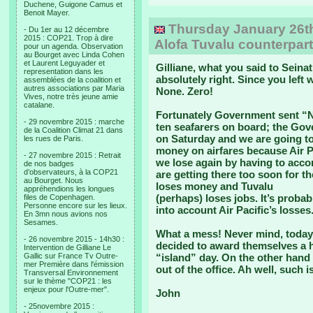
Duchene, Guigone Camus et
Benoit Mayer.
Thursday January 26th,
- Du 1er au 12 décembre
2015 : COP21. Trop à dire
Alofa Tuvalu counterpart
pour un agenda. Observation
au Bourget avec Linda Cohen
et Laurent Leguyader et
Gilliane, what you said to Seina
representation dans les
absolutely right. Since you left
assemblées de la coalition et
autres associations par Maria
None. Zero!
Vives, notre très jeune amie
catalane.
Fortunately Government sent “N
- 29 novembre 2015 : marche
ten seafarers on board; the Go
de la Coalition Climat 21 dans
on Saturday and we are going to
les rues de Paris.
money on airfares because Air Pa
- 27 novembre 2015 : Retrait
we lose again by having to acco
de nos badges
d’observateurs, à la COP21
are getting there too soon for the
au Bourget. Nous
loses money and Tuvalu
appréhendions les longues
(perhaps) loses jobs. It’s probab
files de Copenhagen.
Personne encore sur les lieux.
into account Air Pacific’s losses
En 3mn nous avions nos
Sesames.
What a mess! Never mind, today 
- 26 novembre 2015 - 14h30 :
decided to award themselves a ha
Intervention de Gilliane Le
Gallic sur France Tv Outre-
“island” day. On the other hand i
mer Première dans l'émission
out of the office. Ah well, such is 
Transversal Environnement
sur le thème "COP21 : les
enjeux pour l'Outre-mer".
John
- 25novembre 2015 :