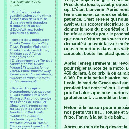
and a member of Alofa
Présidente locale, avait propos
Tuvalu..
up. C’était bienvenu. Après nous
-
Petit événement de
leurs camions, ça nous semblai
sensibilisation sur le climat
patience. C’est Tenene qui nous co
à l'occasion de la remise
d'une nouvelle donation
avait vu un scooter électrique, 
d'Hunamar et du CD
donner le nom du propriétaire. 
d'Ecolo'zik aux écoles
primaires de Tuvalu
bouffe et alcools pour le procha
que nous n’étions pas sures de r
-
Remise de la publication
demandé à pouvoir laisser en év
Tuvalu Marine Life à Willy
Telavi, Premier Ministre de
nous remportions dans nos valise
Tuvalu et à Apisai Ielemia,
aérosols, bouteilles plastiques e
Ministre des Affaires
étrangères et de
l'Environnement de Tuvalu /
Après l’enregistrement, au revoi
Handing of the Tuvalu
Marine Life publication to
pour régler la note de la moto. Le
Tuvalu Prime Minister Willy
450 dollars, à ce prix là on aur
Telavi and to Apisai Ielemia,
à 360. Pour la petite histoire, 
Minister of Foreign Affairs
and Environment.
Leota, le mari de Grace avait em
pendant tout notre séjour. Il ét
- Remise des copies
électroniques des rapports
prix fort alors que nous aurion
Tuvalu Marine Life à Sam
gratuitement… à condition bien 
Finikaso, Patron du service
des Pêches de Tuvalu et
Uluao Lauti, représentant
Retour à la maison pour une sé
du Kaupule de Funafuti /
nos petits voisins… Toluafe et St
Handing of the Tuvalu
Marine Life reports’
frigo, Fanny à la salle de bain…
electronic copies Sam
Finikaso, Head of Tuvalu
Fisheries and Uluao Lauti,
Après un train de hug devant la