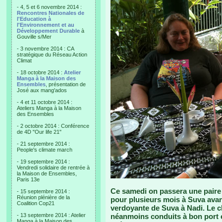
- 4, 5 et 6 novembre 2014 :
Rencontres Nationales de
l'Education à
l'Environnement et au
Développement Durable
à
Gouville s/Mer
- 3 novembre 2014 : CA
stratégique du Réseau Action
Climat
- 18 octobre 2014 :
Atelier
Manga à la Maison des
Ensembles
, présentation de
José aux mang'ados
- 4 et 11 octobre 2014 :
Ateliers Manga à la Maison
des Ensembles
- 2 octobre 2014 : Conférence
de 4D "Our life 21"
- 21 septembre 2014 :
People's climate march
- 19 septembre 2014 :
Vendredi solidaire de rentrée à
la Maison de Ensembles,
Paris 13e
Ce samedi on passera une paire 
- 15 septembre 2014 :
Réunion plénière de la
pour plusieurs mois à Suva avant
Coalition Cop21
verdoyante de Suva à Nadi. Le c
- 13 septembre 2014 : Atelier
néanmoins conduits à bon port 
Manga à la Maison des