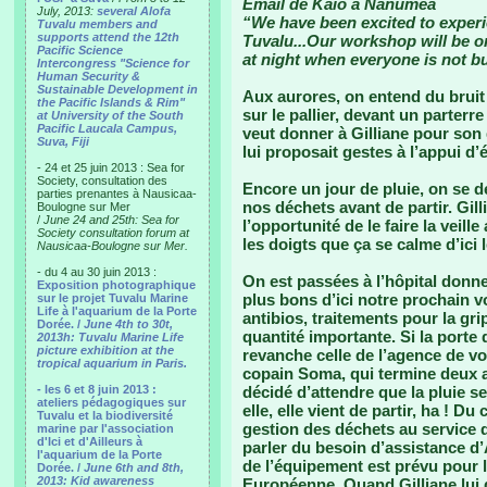
Email de Kaio à Nanumea
July, 2013:
several Alofa
“We have been excited to experie
Tuvalu members and
supports attend the 12th
Tuvalu...Our workshop will be o
Pacific Science
at night when everyone is not bu
Intercongress "Science for
Human Security &
Sustainable Development in
Aux aurores, on entend du bruit d
the Pacific Islands & Rim"
sur le pallier, devant un parterre 
at University of the South
Pacific Laucala Campus,
veut donner à Gilliane pour son d
Suva, Fiji
lui proposait gestes à l’appui 
- 24 et 25 juin 2013 : Sea for
Society, consultation des
Encore un jour de pluie, on se 
parties prenantes à Nausicaa-
nos déchets avant de partir. Gilli
Boulogne sur Mer
/
June 24 and 25th: Sea for
l’opportunité de le faire la veill
Society consultation forum at
les doigts que ça se calme d’ici l
Nausicaa-Boulogne sur Mer.
- du 4 au 30 juin 2013 :
On est passées à l’hôpital donne
Exposition photographique
plus bons d’ici notre prochain v
sur le projet Tuvalu Marine
Life à l'aquarium de la Porte
antibios, traitements pour la gr
Dorée. /
June 4th to 30t,
quantité importante. Si la porte 
2013h: Tuvalu Marine Life
picture exhibition at the
revanche celle de l’agence de vo
tropical aquarium in Paris.
copain Soma, qui termine deux a
- les 6 et 8 juin 2013 :
décidé d’attendre que la pluie s
ateliers pédagogiques sur
elle, elle vient de partir, ha ! D
Tuvalu et la biodiversité
gestion des déchets au service d
marine par l'association
d'Ici et d'Ailleurs à
parler du besoin d’assistance d
l'aquarium de la Porte
de l’équipement est prévu pour l
Dorée. /
June 6th and 8th,
2013: Kid awareness
Européenne. Quand Gilliane lui