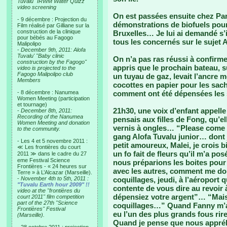
Tuvalu "IRWM Water Quizz"
video screening
On est passées ensuite chez Pa
- 9 décembre : Projection du
démonstrations de biofuels pour l
Film réalisé par Gilliane sur la
construction de la clinique
Bruxelles… Je lui ai demandé s’il
pour bébés au Fagogo
tous les concernés sur le suje
Malipolipo
-
December 9th, 2011: Alofa
Tuvalu' "Baby clinic
On n’a pas ras réussi à confirm
construction by the Fagogo"
appris que le prochain bateau, s
video is projected to the
Fagogo Malipolipo club
un tuyau de gaz, levait l’ancre 
Members
cocottes en papier pour les sach
- 8 décembre : Nanumea
comment ont été dépensées les
Women Meeting (participation
et tournage)
21h30, une voix d’enfant appell
-
December 8th, 2011:
Recording of the Nanumea
pensais aux filles de Fong, qu’e
Women Meeting and donation
vernis à ongles… “Please come 
to the community.
gang Alofa Tuvalu junior… dont j
- Les 4 et 5 novembre 2011 :
petit amoureux, Malei, je crois bi
≪ Les frontières du court
un fo fait de fleurs qu’il m’a po
2011 ≫ dans le cadre du 27
eme Festival Science
nous préparions les boites pour v
Frontières - « 24 heures sur
avec les autres, comment me donn
Terre » à L’Alcazar (Marseille).
-
November 4th to 5th, 2011 :
coquillages, jeudi, à l’aéroport
"Tuvalu Earth hour 2009" !!
contente de vous dire au revoir 
video at the "frontières du
dépensiez votre argent”… “Mais 
court 2011" film competition
part of the 27th "Science
coquillages…” Quand Fanny m’a v
Frontières" Festival
eu l’un des plus grands fous rir
(Marseille).
Quand je pense que nous appréh