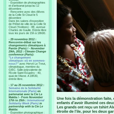
- Exposition de photographies
et d’artisanat jusqu’au 12
décembre.
- Rencontre avec des élèves
de la Celle St Cloud le 5
décembre
Dans les salons d’exposition
de l’Hôtel de ville de la Celle St
Cloud (Yvelines) - 8E, avenue
Charles de Gaulle. Entrée libre
tous les jours de 15h à 18h00.
- 29 novembre 2012 :
Rencontre-débat sur les
changements climatiques à
Pantin (Paris) /
- November
29th, 2012 : Climate Change
conference (Paris)
:
"Le changement
climatique: où en sommes-
nous?"
avec Hervé Le Treut,
climatologue, membre du
GIEC. Salle polyvalente de
l’Ecole Saint-Exupéry - 40,
quai de l’Aisne. A 18h30,
entrée libre.
- 17 au 25 novembre 2012 :
Semaine de la Solidarité
Internationale (Paris)
en
partenariat avec la Cie Le
Makila /
- From November
Une fois la démonstration faite,
17th to 25th :
International
enfants d’avoir illuminé ces deux
Solidarity Week (Paris)
in
partnership with la Cie Le
Les grands ont reçu un tshirt Alo
Makila
:
étroite de l’ile, pour les deux g
- Exposition photographique :