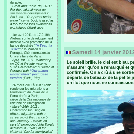
durable.
-
From April 1st to 7th, 2011 :
For the national week for
sustainable development in
Ste Luce , "Our planet under
water " comic book is used as
a tool for the kids awareness
workshops (Martinique)
- 1er avril 2011 de 17 à 19h :
Ateliers sur le développement
durable avec promotion de la
bande dessinée "
"A l'eau, la
Terre"
" à la Maison du
Samedi 14 janvier 2012 -
Portugal, Cité Internationale
Universitaire de Paris.
-
April, 1st, 2011 : Workshop
Le soleil brille, le ciel est ble
on CC at the International
s’assurer qu’on a remarqué et que
“Cité Universitaire”’s House of
Portugal with
“Our planet
confirmée. On a crû à une sortie
under Water” portugese
départs de bateaux de la petite j
version
(Paris, 14e).
un îlot que nous ne connaissio
- 26 mars 2011 à 15h : Table-
ronde sur les migrations à
l’auditorium du Palais de la
Porte dorée à Paris,
siège de la Cité nationale de
l’histoire de l’immigration.
-
March 26th, 2011 :
Conference focusing on
climate migrations with a
screening of the France 5
documentary "Paradis en
sursis" promoting Alofa Tuvalu
activities in Tuvalu, at the
National “Cité for Immigration”