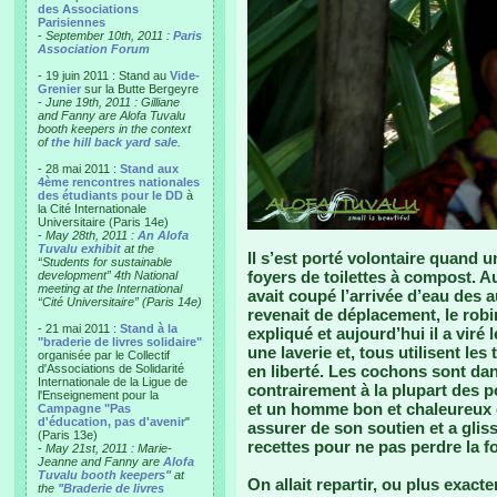
des Associations
Parisiennes
-
September 10th, 2011 :
Paris
Association Forum
- 19 juin 2011 : Stand au
Vide-
Grenier
sur la Butte Bergeyre
-
June 19th, 2011 : Gilliane
and Fanny are Alofa Tuvalu
booth keepers in the context
of
the hill back yard sale
.
- 28 mai 2011 :
Stand aux
4ème rencontres nationales
des étudiants pour le DD
à
la Cité Internationale
Universitaire (Paris 14e)
-
May 28th, 2011 :
An Alofa
Tuvalu exhibit
at the
Il s’est porté volontaire quand
“Students for sustainable
foyers de toilettes à compost. Au 
development” 4th National
meeting at the International
avait coupé l’arrivée d’eau des au
“Cité Universitaire” (Paris 14e)
revenait de déplacement, le robin
- 21 mai 2011 :
Stand à la
expliqué et aujourd’hui il a viré l
"braderie de livres solidaire"
une laverie et, tous utilisent le
organisée par le Collectif
d'Associations de Solidarité
en liberté. Les cochons sont dan
Internationale de la Ligue de
contrairement à la plupart des po
l'Enseignement pour la
et un homme bon et chaleureux q
Campagne "Pas
d'éducation, pas d'avenir
"
assurer de son soutien et a glis
(Paris 13e)
recettes pour ne pas perdre la f
-
May 21st, 2011 : Marie-
Jeanne and Fanny are
Alofa
Tuvalu booth keepers"
at
On allait repartir, ou plus exact
the
"Braderie de livres