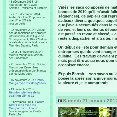
- 5 décembre 2014 : 24
heures sur Terre avec
Vidés les sacs composés de mato
Science Frontières et Terre.tv
bandes de 2010 qu’il m’avait fal
- 2 et 16 décembre 2014 :
séquences), de papiers qui repr
Atelier Our Life 21, prises de
cadeaux divers, quelques coqui
vue 1/4 et 2/4 à la
ressourcerie
que j’avais accumulés dans la m
de vue, et leurs contenus déposé
- 22 novembre 2014 : village
des associations de solidarité
est passé en revue et classé, « a
internationale de la Ligue de
reste à dispatcher et à traiter, 
l'Enseignement, 18 à 22h dans
la salle de spectacle du centre
Tour des Dames, Paris
Un début de liste pour demain e
entreprises qui doivent changer 
- 22 et 24 novembre 2014 :
ateliers Manga à la Maison
cuisine.. Ces travaux devraient
des Ensembles
mais peut être aussi nous donner
- 21 novembre 2014 : Soirée
organiser encore.
Maison des Ensembles,
présentation du projet Manga
Et puis Farrah… son savon au l
par les Mang'ados
posée là après son anniversaire…
- 15 novembre 2014 :
Paris
la pleure et je le comprends..
Manga avec les Mang'ados
- 13 novembre 2014 :
Réunion plénière de la
coalition climat 21
Samedi 21 janvier 201
- 8 novembre 2014 :
Forum
Alter Libris avec les
Mang'ados et José
à
l'ancienne gare de Reuilly,
Paris 12e