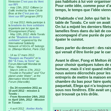
pas habitués à lui voir organis
l'émission
C'est pas du Vent
sur RFI
Pour cette idée, comme pour d’aut
-
may 13th, 2012: Gilliane Le
temps, le temps que l’idée vienn
Gallic invited by Anne-Cécile
Bras at the
C'est pas du
Vent sur RFI
program (RFI)
D’habitude c’est John qui fait la 
table de Tuvalu. Ce soir on avait
- 12 mai 2012: Alofa participe à
la
braderie du livre solidaire
On lui a mijoté les derniers file
organisée par la Ligue de
lamelles fines dans du lait de coc
l'Enseignement (Paris)
-
May 12th, 2012: Alofa Tuvalu
accompagné d’une purée de pomm
at the
"Braderie de livres
épater le cuistot.
solidaire"
organized by the
International Solidarity
Network of NGOs AT belongs
Sans parler du dessert : des rais
to. (Blanqui Market, Paris 13e)
qui venait d’être livrée par le c
- 14 au 17 mars 2012:
"
Nuages au Paradis
" et
la
Avant le dîner, Fong et Melton é
BD "A l'eau, la Terre"
au
Forum Alternatif Mondial de
pour choisir quelques tubes de 
l'Eau - Marseille.
humeur, mais il s’est quand mê
-
March 14th to 17th, 2012:
nous avions décrochés pour les 
"Trouble in Paradise” and “Our
planet under Water”, at the
entrepris de mettre la maison e
Alternative World Water
chambre du bas pour faire quel
Forum (Marseille).
paquetait, Elega qui n’a toujour
- Du 24 novembre 2011 au
sous nos fenêtres. Elle avait un
10 avril 2012 - mission à
qui trouvait ça très drôle.
Tuvalu :
- From November 24th, 2011
to April 10th, 2012 - Mission
in Tuvalu :
- 4 avril 2012 :
Atelier Alofa