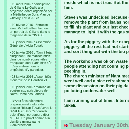
inside which is not true. But th
- 19 mars 2016 : participation
him.
de Gilliane Le Gallic à la
projection-débat organisée par
la Médiathèque Boris Vian de
Steven was undecided because o
Chevilly-Larue. A 17h
remove the plant from Isalas ho
- 10 février 2016 : Entretien
to fill his plant and our last c
avec Michel Delberghe pour
manage to light it with the gas s
un portrait de Gilliane dans le
magazine de la CIMADE
As for the piggery with the exc
- 30 janvier 2016 : Assemblée
Générale d’Alofa Tuvalu
piggery all the rest had not start
and sort thing out with the bio 
- 30 janvier 2016 : “Non à l’état
d’urgence” une manifestation
dans de nombreuses villes
The workshop was ok on waste 
françaises dont Paris bien sûr
people attending not counting p
. L’assemblée nous a
empêchés d’y participer.
peeping in.
The church minister of Nanumea
- 23 janvier 2016 : Assemblée
Générale de la Coalition 21
went well and a nice refreshme
some discussion on their pig da
- 16 janvier 2016 : marche de
polluting underwater well.
soutien aux agriculteurs de
Notre Dame des Landes
I am running out of time.. Intern
- D’Aout à fin décembre :
préparation et clôture du
Sikeli.
dossier “biorap Tuvalu“avec le
SPREP et Dani Ceccarrelli,
scientifique, co-auteure déjà
du TML Un projet annulé à la
dernière minute par le
Tuesday January 30th, 
Gouvernement.