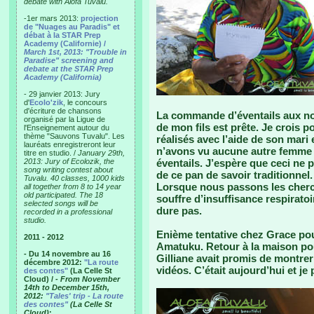
debate with Alofa Tuvalu.
-1er mars 2013:
projection
de "Nuages au Paradis" et
débat à la STAR Prep
Academy (Californie) /
March 1st, 2013: "Trouble in
Paradise" screening and
debate at the STAR Prep
Academy (California)
- 29 janvier 2013: Jury
d'
Ecolo'zik
, le concours
d'écriture de chansons
La commande d’éventails aux noms
organisé par la Ligue de
de mon fils est prête. Je crois po
l'Enseignement autour du
thème "Sauvons Tuvalu". Les
réalisés avec l’aide de son mari 
lauréats enregistreront leur
n’avons vu aucune autre femme d
titre en studio. /
January 29th,
2013: Jury of Ecolozik, the
éventails. J’espère que ceci ne 
song writing contest about
de ce pan de savoir traditionnel.
Tuvalu. 40 classes, 1000 kids
Lorsque nous passons les cherche
all together from 8 to 14 year
old participated. The 18
souffre d’insuffisance respiratoi
selected songs will be
dure pas.
recorded in a professional
studio.
Enième tentative chez Grace pour
2011 - 2012
Amatuku. Retour à la maison po
- Du 14 novembre au 16
Gilliane avait promis de montre
décembre 2012:
"La route
vidéos. C’était aujourd’hui et je
des contes"
(La Celle St
Cloud) /
- From November
14th to December 15th,
2012:
"Tales' trip - La route
des contes"
(La Celle St
Cloud)
: