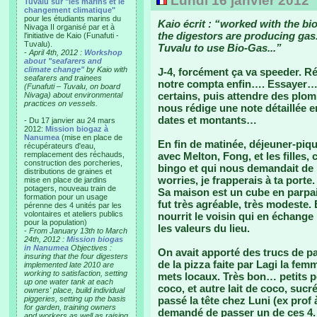
Lundi 16 janvier 2012
Tuvalu sur "les marins et le
changement climatique"
pour les étudiants marins du
Kaio écrit : “worked with the b
Nivaga II organisé par et à
the digestors are producing gas..
l'initiative de Kaio (Funafuti -
Tuvalu).
Tuvalu to use Bio-Gas...”
-
April 4th, 2012 :
Workshop
about "seafarers and
climate change"
by Kaio with
J-4, forcément ça va speeder. 
seafarers and trainees
notre compta enfin…. Essayer… Il
(Funafuti – Tuvalu, on board
certains, puis attendre des plo
Nivaga) about environmental
practices on vessels.
nous rédige une note détaillée 
dates et montants…
- Du 17 janvier au 24 mars
2012:
Mission biogaz à
Nanumea
(mise en place de
En fin de matinée, déjeuner-piqu
récupérateurs d'eau,
remplacement des réchauds,
avec Melton, Fong, et les filles,
construction des porcheries,
bingo et qui nous demandait de 
distributions de graines et
worries, je frapperais à ta porte
mise en place de jardins
potagers, nouveau train de
Sa maison est un cube en parpai
formation pour un usage
fut très agréable, très modeste. E
pérenne des 4 unités par les
volontaires et ateliers publics
nourrit le voisin qui en échange l
pour la population)
les valeurs du lieu.
-
From January 13th to March
24th, 2012 :
Mission biogas
in Nanumea
Objectives :
On avait apporté des trucs de pa
insuring that the four digesters
de la pizza faite par Lagi la fem
implemented late 2010 are
working to satisfaction, setting
mets locaux. Très bon… petits po
up one water tank at each
coco, et autre lait de coco, sucr
owners' place, build individual
piggeries, setting up the basis
passé la tête chez Luni (ex prof 
for garden, training owners
demandé de passer un de ces 4. E
and workers as well as raising