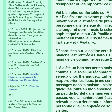
Gallic avec Christel Cournil,
d’emporter ou de rapporter ce q
Alice Baillat et Michel Hignette,
dans "Migrants et réfugiés
climatiques : quels enjeux,
Vol bien plus confortable sur Ai
quelles réponses ?", organisé
Air Pacific. : nous avions pu rés
par le Bondyblog, au Musée
de l'Histoire de l'immigration
novembre et la stratégie de pren
(Paris)
personne dans le siège du mili
s’allonger et dormir mais la séle
- 13 mars 2015 : Projection de
"Nuages au Paradis" et débat
sophistiqué que sur Air Pacific 
dans le cadre d'un cycle de
mettent en route leur système- m
séminaires sur
"développement durable et
l’artiste » et « Avatar »…
cinéma" à Science Po.
Débarquées sur la colline vers 
- 15 janvier 2015 : Réunion
plénière de la Coalition Climat
blanche, est rentrée à Chatou. C
21
mois de vie commune presque 2
- 13 janvier 2015 : Ateliers Our
Life 21, prises de vue 3/4
L.A a été un bon sas certes mais 
avec 4D
comme si le soleil ne réapparai
- 10 janvier 2015 :
Atelier
sérieux choc thermique… Enfilé
Manga de rentrée à la
réapproprier les lieux, je me se
Maison des Ensembles
passages dans la maison : clairem
- 8 janvier 2015 :
Charlie
quelques jours en mon absence 
forever
un peu de bordel dans mes verr
2014
passer, vue la manière dont étaie
relevait le courrier et nous info
- 6, 13 et 20 décembre 2014 :
ateliers Manga à la Maison
personne que j’ai appelée ce soi
des Ensembles
visites.