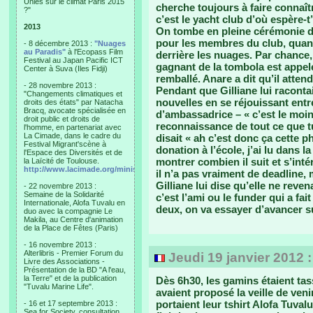
Unies sur le climat Paris 2015
cherche toujours à faire connaîtr
?"
c’est le yacht club d’où espère-t
2013
On tombe en pleine cérémonie d’
pour les membres du club, quant 
- 8 décembre 2013 :
"Nuages
au Paradis"
à l'Ecopass Film
derrière les nuages. Par chance, i
Festival au Japan Pacific ICT
gagnant de la tombola est appelé
Center à Suva (Iles Fidji)
remballé. Anare a dit qu’il atten
- 28 novembre 2013 :
Pendant que Gilliane lui raconta
"Changements climatiques et
nouvelles en se réjouissant entr
droits des états" par Natacha
Bracq, avocate spécialisée en
d’ambassadrice – « c’est le moin
droit public et droits de
reconnaissance de tout ce que tu
l'homme, en partenariat avec
La Cimade, dans le cadre du
disait « ah c’est donc ça cette p
Festival Migrant'scène à
donation à l’école, j’ai lu dans 
l'Espace des Diversités et de
montrer combien il suit et s’inté
la Laïcité de Toulouse.
http://www.lacimade.org/minisites/migrantscene
il n’a pas vraiment de deadline, 
Gilliane lui dise qu’elle ne reven
- 22 novembre 2013 :
Semaine de la Solidarité
c’est l’ami ou le funder qui a fa
Internationale, Alofa Tuvalu en
deux, on va essayer d’avancer su
duo avec la compagnie Le
Makila, au Centre d'animation
de la Place de Fêtes (Paris)
- 16 novembre 2013 :
Alterlibris - Premier Forum du
Jeudi 19 janvier 2012 
Livre des Associations -
Présentation de la BD "A l'eau,
la Terre" et de la publication
Dès 6h30, les gamins étaient tas
"Tuvalu Marine Life".
avaient proposé la veille de ve
portaient leur tshirt Alofa Tuvalu
- 16 et 17 septembre 2013 :
Sea for Society, consultation