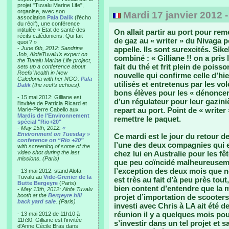
projet "Tuvalu Marine Life",
organise, avec son
Mardi 17 janvier 2012 
association
Pala Dalik
(l’écho
du récif), une conférence
intitulée « Etat de santé des
On allait partir au port pour rem
récifs calédoniens: Qui fait
de gaz au « writer » du Nivaga 
quoi ? »
-
June 6th, 2012: Sandrine
appelle. Ils sont surexcités. Sik
Job, AlofaTuvalu’s expert on
combiné : « Gilliane !! on a pris 
the Tuvalu Marine Life project,
fait du thé et frit plein de poiss
sets up a conference about
Reefs’ health in New
nouvelle qui confirme celle d’hie
Caledonia with her NGO:
Pala
utilisés et entretenus par les v
Dalik
(the reef’s echoes).
bons élèves pour les « dénoncer
- 15 mai 2012: Gilliane est
d’un régulateur pour leur gaziniè
l'invitée de Patricia Ricard et
repart au port. Point de « write
Marie-Pierre Cabello aux
Mardis de l'Environnement
remettre le paquet.
spécial "Rio+20"
-
May 15th, 2012:
«
Environment on Tuesday »
Ce mardi est le jour du retour de
conference on “Rio +20”
l’une des deux compagnies qui em
with screening of some of the
video shot during the last
chez lui en Australie pour les f
missions. (Paris)
que peu coïncidé malheureusemen
l’exception des deux mois que no
- 13 mai 2012: stand Alofa
Tuvalu au
Vide-Grenier de la
est très au fait d’à peu près tou
Butte Bergeyre
(Paris)
bien content d’entendre que la mo
-
May 13th, 2012: Alofa Tuvalu
booth at the
Bergeyre hill
projet d’importation de scooters
back yard sale
. (Paris)
investi avec Chris à LA ait été 
réunion il y a quelques mois pou
- 13 mai 2012 de 11h10 à
11h30: Gilliane est l'invitée
s’investir dans un tel projet et
d'Anne Cécile Bras dans