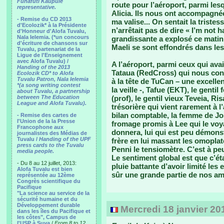
Funafuti Kaupule
route pour l’aéroport, parmi les
representative.
Alicia. Ils nous ont accompagnée
- Remise du CD 2013
ma valise... On sentait la triste
d'Ecolozik* à la Présidente
n’arrêtait pas de dire « I’m not 
d'Honneur d'Alofa Tuvalu,
Nala Ielemia. (*un concours
grandissante a explosé ce matin 
d'écriture de chansons sur
Maeli se sont effondrés dans les 
Tuvalu, partenariat de la
Ligue de l'Enseignement
avec Alofa Tuvalu) /
A l’aéroport, parmi ceux qui avai
Handing of the 2013
Tataua (RedCross) qui nous con
Ecolozik CD* to Alofa
Tuvalu Patron, Nala Ielemia
à la tête de TuCan – une excelle
*(a song writing contest
la veille -, Tafue (EKT), le gentil
about Tuvalu, a partnership
between The Education
(prof), le gentil vieux Teveia, Ri
League and Alofa Tuvalu).
trésorière qui vient rarement à l
bilan comptable, la femme de Josh
- Remise des cartes de
l'Union de la la Presse
fromage promis à Lee qui le voyai
Francophone aux
donnera, lui qui est peu démons
journalistes des Médias de
Tuvalu /
Handing of the UPF
frère en lui massant les omoplat
press cards to the Tuvalu
Penni le tensiomètre. C’est à p
media people.
Le sentiment global est que c’ét
- Du 8 au 12 juillet, 2013:
pluie battante d’avoir limité les
Alofa Tuvalu est bien
sûr une grande partie de nos ami
représentée au 12ème
Congrès scientifique du
Pacifique
"La science au service de la
sécurité humaine et du
Développement durable
Mercredi 18 janvier 20
dans les îles du Pacifique et
les côtes", Campus de
l'USP à Suva
/
From 8 to 12