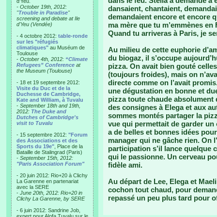
dans le feu. Stella a demandé à
d'Yeu.
- October 19th, 2012:
dansaient, chantaient, demandai
"
Trouble in Paradise
"
demandaient encore et encore qu
screening and debate at Ile
ma mère que tu m’emmènes en Fra
d'Yeu (Vendée)
Quand tu arriveras à Paris, je se
- 4 octobre 2012:
table-ronde
sur les "réfugiés
climatiques"
au Muséum de
Au milieu de cette euphorie d’am
Toulouse
du biogaz, il s’occupe aujourd’h
-
October 4th, 2012:
“Climate
Refugees” Conference
at
pizza. On avait bien gouté celle
the Museum (Toulouse)
(toujours froides), mais on n’a
directe comme on l’avait promis.
- 18 et 19 septembre 2012:
Visite du Duc et de la
une dégustation en bonne et due
Duchesse de Cambridge,
pizza toute chaude absolument di
Kate and William, à Tuvalu
-
September 18th and 19th,
des consignes à Elega et aux aut
2012:
The Duke and
sommes montés partager la pizza 
Dutches of Cambridge's
vue qui permettait de garder un œ
visit to Tuvalu
a de belles et bonnes idées pou
- 15 septembre 2012:
"Forum
manager qui ne gâche rien. On l’
des Associations et des
Sports du 19e"
, Place de la
participation s’il lance quelque
Bataille de Stalingrad (Paris)
qui le passionne. Un cerveau pou
-
September 15th, 2012:
"Paris Association Forum"
fidèle ami.
- 20 juin 2012: Rio+20 à Clichy
Au départ de Lee, Elega et Mael
La Garenne en partenariat
avec la SERE
cochon tout chaud, pour demander
-
June 20th, 2012: Rio+20 in
repassé un peu plus tard pour offr
Clichy La Garenne, by SERE
- 6 juin 2012: Sandrine Job,
expert pour Alofa Tuvalu sur le