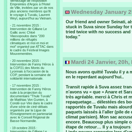
Vernissage de l’exposition
Empreintes d’Argos à l’Hotel
de Ville, invitées par un de nos
Wednesday January 25
plus anciens membres qui fit
le voyage à Tuvalu, Laurent
Weyl, aujourd’hui au Vietnam.
Our friend and owner Seinati, al
- 21 novembre 2015 :
stuck in Suva since Sunday for 
Intervention de Gilliane Le
tried twice with no success and 
Gallic avec Chloé
Vlassopoulos dans "200
today.”
millions de réfugiés
climatiques et moi et moi et
moi" organisé par ATTAC dans
le cadre du Festival Images
Mouvementées.
- 20 novembre 2015 :
Mardi 24 Janvier, 20h,
Intervention de Fanny Héros à
la COP21 des Monts du
Nous avons quitté Tuvalu il y a m
Lyonnais à l'occasion de la
COP, pendant la semaine de
en le reperdant aujourd’hui..
solidarité internationale.
- 17 novembre 2015 :
Transit rapide à Suva assez tran
Intervention de Fanny Héros
n’avons vu « que » Anare et Sara
suite à la projection du
documentaire "Thule Tuvalu"
très agréable. merci à Chris et 
de Matthias Von Gunten, à
repaquetage… délestées des bout
Condé-sur-Vire dans le cadre
rapportés de Tuvalu mais alourdi
d'une série de ciné-débats
organisés par la Ligue de
paquets laissés à l’aller (pile de
l'Enseignement en partenariat
climat parisien). Mon sac accusait
avec le Conseil Régional de
Basse-Normandie.
encore. Beaucoup plus simple ce
étape de retour… Il y a toujours
- 19 octobre 2015 :
Linda pourra rapporter lors d’u
Intervention de Gilliane Le