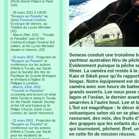
(Porte Doree Palace in Paris
12e).
- 26 mars 2011 à 14h30 :
"
Nuages au Paradis
" au
3eme
Festival Cinéma
Ecologie
de Vanves, au
Théâtre du Lycée Michelet
(92)
-
March 26th, 2011 : "Trouble
in Paradise" part of the
Cinéma Ecologie Festival 3rd
edition, at the Lycée Michelet
theater in Vanves, (92)
Semese conduit une troisième b
-
23 mars 2011
: Projection de
yachteur australien féru de pêch
"
Nuages au Paradis
" et
conférence sur les actions
Evidemment puisque la pêche ser
d'Alofa à Tuvalu, par Sarah
filmer. La caméra est restée à la
pour la Société des Iles du
Kaio et Sikeli pour qu’ils rappo
Pacifique de Grande Bretagne
et d'Ireland à l'église St
biogaz. Notre équipement est don
Philippe à Londres.
caméra avec son heure de batter
-
March, 23rd, 2011
:
"
Trouble in Paradise
"
grands ouverts. Lee nous pose su
screening and lecture on what
lagon et l’océan, le dernier ava
Alofa Tuvalu is doing in Tuvalu,
amarrées à l’autre bout. Lee et 
for the Pacific Islands Society
of the UK and Ireland at St
L’îlot est magnifique : le décor 
Philips Church, Earls Court,
volcaniques selon où on se place
London, by Sarah Hemstock
rassurant, des noix, des fruits 
-
11 mars 2011
: Projection de
des grappes que les enfants du 
"
Nuages au Paradis
" et
conférence sur les actions
qui tournoient, pêchent. Bref,
d'Alofa à Tuvalu, par Sarah
en cette fin de mission réussie.
pour les étudiants de