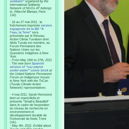
solidaire"
organized by the
International Solidarity
Network of NGOs AT belongs
to. (Marché Blanqui, Paris
13e)
- 16 au 27 mai 2011 : la
fraîchement imprimée
version
espagnole de la BD "A
l'eau, la Terre"
sera
présentée par le Réseau
Action Climat Tuvaluen dont
Alofa Tuvalu est membre, au
Forum Permanent des
Nations Unies sur les
Questions Indigènes à New
York.
-
From May 16th to 27th, 2011
: The new born
Spanish
version of “our planet
under water” comic book
at
the United Nations Permanent
Forum on Indigenous Issues
in New York with the TuCan
(Tuvalu Climate Action
Network) representatives.
- 4 mai 2011: Sarah Hemstock
tient un stand Alofa et
présente "Small is Beautiful"
dans le cadre de l'exposition
du réseau de recherche en
environnement et
développement durable de
l'Université de Notts Trent
(Uk).
-
May 4th, 2011: Exhibit about