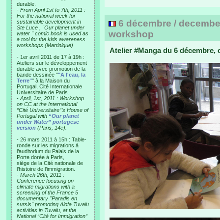
durable.
-
From April 1st to 7th, 2011 :
For the national week for
6 décembre / december
sustainable development in
Ste Luce , "Our planet under
workshop
water " comic book is used as
a tool for the kids awareness
workshops (Martinique)
Atelier #Manga du 6 décembre, c
- 1er avril 2011 de 17 à 19h :
Ateliers sur le développement
durable avec promotion de la
bande dessinée "
"A l'eau, la
Terre"
" à la Maison du
Portugal, Cité Internationale
Universitaire de Paris.
-
April, 1st, 2011 : Workshop
on CC at the International
“Cité Universitaire”’s House of
Portugal with
“Our planet
under Water” portugese
version
(Paris, 14e).
- 26 mars 2011 à 15h : Table-
ronde sur les migrations à
l’auditorium du Palais de la
Porte dorée à Paris,
siège de la Cité nationale de
l’histoire de l’immigration.
-
March 26th, 2011 :
Conference focusing on
climate migrations with a
screening of the France 5
documentary "Paradis en
sursis" promoting Alofa Tuvalu
activities in Tuvalu, at the
National “Cité for Immigration”