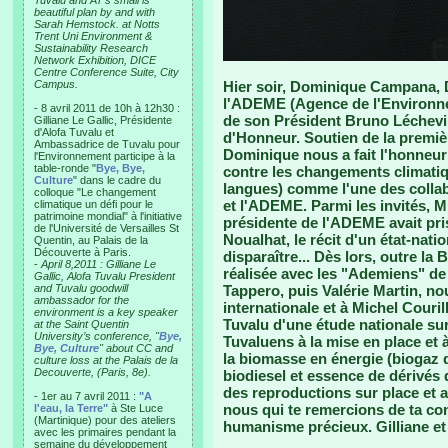
Tuvalu and AT’s small is
beautiful plan by and with
Sarah Hemstock. at Notts
Trent Uni Environment &
Sustainability Research
Network Exhibition, DICE
Centre Conference Suite, City
Campus.
Hier soir, Dominique Campana, Di
l'ADEME (Agence de l'Environnem
- 8 avril 2011 de 10h à 12h30 :
de son Président Bruno Léchevin
Gilliane Le Gallic, Présidente
d'Alofa Tuvalu et
d'Honneur. Soutien de la premiè
Ambassadrice de Tuvalu pour
Dominique nous a fait l'honneur 
l'Environnement participe à la
table-ronde "
Bye, Bye,
contre les changements climatique
Culture
" dans le cadre du
langues) comme l'une des colla
colloque "Le changement
et l'ADEME. Parmi les invités, Mi
climatique un défi pour le
patrimoine mondial" à l'initiative
présidente de l'ADEME avait pris
de l'Université de Versailles St
Noualhat, le récit d'un état-nat
Quentin, au Palais de la
Découverte à Paris.
disparaître... Dès lors, outre la
-
April 8,2011 : Gilliane Le
réalisée avec les "Ademiens" d
Gallic, Alofa Tuvalu President
and Tuvalu goodwill
Tappero, puis Valérie Martin, no
ambassador for the
internationale et à Michel Couril
environment is a key speaker
Tuvalu d'une étude nationale sur
at the Saint Quentin
University’s conference, "
Bye,
Tuvaluens à la mise en place et à
Bye, Culture
" about CC and
la biomasse en énergie (biogaz d
culture loss at the Palais de la
Decouverte, (Paris, 8e).
biodiesel et essence de dérivés d
des reproductions sur place et a
- 1er au 7 avril 2011 :
"A
nous qui te remercions de ta con
l'eau, la Terre"
à Ste Luce
(Martinique) pour des ateliers
humanisme précieux. Gilliane e
avec les primaires pendant la
semaine du développement