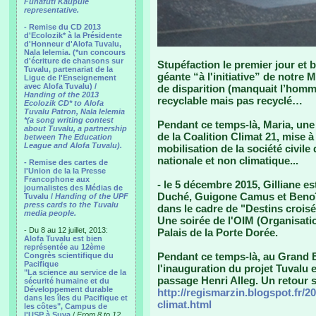
Funafuti Kaupule
representative.
- Remise du CD 2013
d'Ecolozik* à la Présidente
d'Honneur d'Alofa Tuvalu,
Nala Ielemia. (*un concours
d'écriture de chansons sur
Stupéfaction le premier jour et 
Tuvalu, partenariat de la
géante “à l'initiative” de notre 
Ligue de l'Enseignement
avec Alofa Tuvalu) /
de disparition (manquait l’homme
Handing of the 2013
recyclable mais pas recyclé…
Ecolozik CD* to Alofa
Tuvalu Patron, Nala Ielemia
*(a song writing contest
Pendant ce temps-là, Maria, une 
about Tuvalu, a partnership
de la Coalition Climat 21, mise 
between The Education
League and Alofa Tuvalu).
mobilisation de la société civil
nationale et non climatique...
- Remise des cartes de
l'Union de la la Presse
Francophone aux
- le 5 décembre 2015, Gilliane e
journalistes des Médias de
Duché, Guigone Camus et Benoît
Tuvalu /
Handing of the UPF
press cards to the Tuvalu
dans le cadre de "Destins croisé
media people.
Une soirée de l'OIM (Organisatio
- Du 8 au 12 juillet, 2013:
Palais de la Porte Dorée.
Alofa Tuvalu est bien
représentée au 12ème
Pendant ce temps-là, au Grand Bo
Congrès scientifique du
Pacifique
l'inauguration du projet Tuvalu 
"La science au service de la
passage Henri Alleg. Un retour s
sécurité humaine et du
Développement durable
http://regismarzin.blogspot.fr/2
dans les îles du Pacifique et
climat.html
les côtes", Campus de
l'USP à Suva
/
From 8 to 12