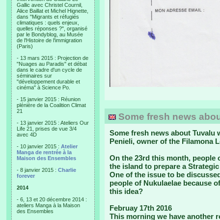
Gallic avec Christel Cournil,
Alice Baillat et Michel Hignette,
dans "Migrants et réfugiés
climatiques : quels enjeux,
quelles réponses ?", organisé
par le Bondyblog, au Musée
de l'Histoire de l'immigration
(Paris)
- 13 mars 2015 : Projection de
"Nuages au Paradis" et débat
dans le cadre d'un cycle de
séminaires sur
"développement durable et
cinéma" à Science Po.
- 15 janvier 2015 : Réunion
plénière de la Coalition Climat
21
Some fresh news abou
- 13 janvier 2015 : Ateliers Our
Life 21, prises de vue 3/4
Some fresh news about Tuvalu we
avec 4D
Penieli, owner of the Filamona 
- 10 janvier 2015 :
Atelier
Manga de rentrée à la
On the 23rd this month
, people 
Maison des Ensembles
the island to prepare a Strategic 
- 8 janvier 2015 :
Charlie
One of the issue to be discussed
forever
people of Nukulaelae because of
2014
this idea?
- 6, 13 et 20 décembre 2014 :
ateliers Manga à la Maison
Februay 17th 2016
des Ensembles
This morning we have another r