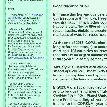
Unies sur le climat Paris 2015
?"
Good riddance 2015 !
2013
In France this horrendous year 
- 8 décembre 2013 :
"Nuages
au Paradis"
à l'Ecopass Film
our freedom to think, joke, have 
Festival au Japan Pacific ICT
was dramatic in many other coun
Center à Suva (Iles Fidji)
happens daily. Today 99% of huma
- 28 novembre 2013 :
(psychopaths, dictators, greedy 
"Changements climatiques et
markets), of wars for resources
droits des états" par Natacha
Bracq, avocate spécialisée en
droit public et droits de
At the end of 2015, COP21 shut 
l'homme, en partenariat avec
long before the attacks) to contai
La Cimade, dans le cadre du
Festival Migrant'scène à
meetings, 195 countries acknow
l'Espace des Diversités et de
that there is an urgent climate i
la Laïcité de Toulouse.
http://www.lacimade.org/minisites/migrantscene
future years - a costly comedy fo
- 22 novembre 2013 :
Semaine de la Solidarité
January 2016 started with week
Internationale, Alofa Tuvalu en
shootings. 2016 will most likely
duo avec la compagnie Le
know that anything can happen, 
Makila, au Centre d'animation
de la Place de Fêtes (Paris)
get back to the basics - resilien
- 16 novembre 2013 :
Alterlibris - Premier Forum du
In 2013, Alofa Tuvalu decided to
Livre des Associations -
and to reduce the number of futur
Présentation de la BD "A l'eau,
Cooking” and “Our Planet Under
la Terre" et de la publication
"Tuvalu Marine Life".
more French and English versio
in time for the COP21. All year 
- 16 et 17 septembre 2013 :
Sea for Society, consultation