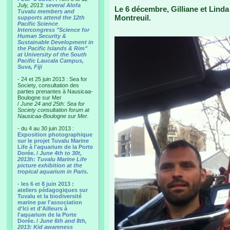
July, 2013:
several Alofa
Le 6 décembre, Gilliane et Lind
Tuvalu members and
Montreuil.
supports attend the 12th
Pacific Science
Intercongress "Science for
Human Security &
Sustainable Development in
the Pacific Islands & Rim"
at University of the South
Pacific Laucala Campus,
Suva, Fiji
- 24 et 25 juin 2013 : Sea for
Society, consultation des
parties prenantes à Nausicaa-
Boulogne sur Mer
/
June 24 and 25th: Sea for
Society consultation forum at
Nausicaa-Boulogne sur Mer.
- du 4 au 30 juin 2013 :
Exposition photographique
sur le projet Tuvalu Marine
Life à l'aquarium de la Porte
Dorée. /
June 4th to 30t,
2013h: Tuvalu Marine Life
picture exhibition at the
tropical aquarium in Paris.
- les 6 et 8 juin 2013 :
ateliers pédagogiques sur
Tuvalu et la biodiversité
marine par l'association
d'Ici et d'Ailleurs à
l'aquarium de la Porte
Dorée. /
June 6th and 8th,
2013: Kid awareness