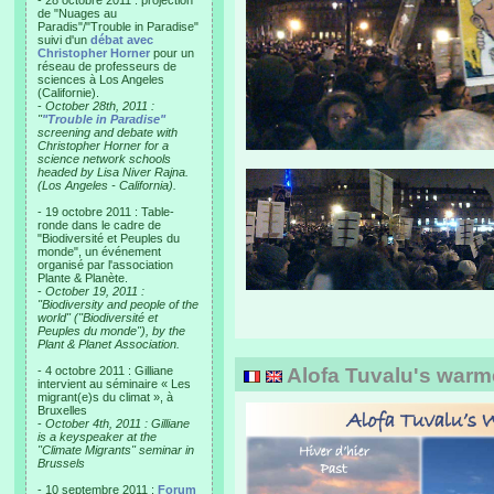
- 28 octobre 2011 : projection
de "Nuages au
Paradis"/"Trouble in Paradise"
suivi d'un
débat avec
Christopher Horner
pour un
réseau de professeurs de
sciences à Los Angeles
(Californie).
-
October 28th, 2011 :
"
"Trouble in Paradise"
screening and debate with
Christopher Horner for a
science network schools
headed by Lisa Niver Rajna.
(Los Angeles - California).
- 19 octobre 2011 : Table-
ronde dans le cadre de
"Biodiversité et Peuples du
monde", un événement
organisé par l'association
Plante & Planète.
-
October 19, 2011 :
"Biodiversity and people of the
world" ("Biodiversité et
Peuples du monde"), by the
Plant & Planet Association.
- 4 octobre 2011 : Gilliane
Alofa Tuvalu's warm
intervient au séminaire « Les
migrant(e)s du climat », à
Bruxelles
-
October 4th, 2011 : Gilliane
is a keyspeaker at the
"Climate Migrants" seminar in
Brussels
- 10 septembre 2011 :
Forum