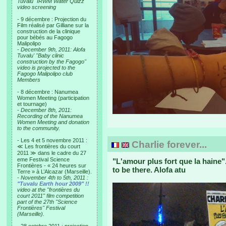
Tuvalu "IRWM Water Quizz"
video screening
- 9 décembre : Projection du
Film réalisé par Gilliane sur la
construction de la clinique
pour bébés au Fagogo
Malipolipo
-
December 9th, 2011: Alofa
Tuvalu' "Baby clinic
construction by the Fagogo"
video is projected to the
Fagogo Malipolipo club
Members
- 8 décembre : Nanumea
Women Meeting (participation
et tournage)
-
December 8th, 2011:
Recording of the Nanumea
Women Meeting and donation
to the community.
- Les 4 et 5 novembre 2011 :
Charlie forever...
≪ Les frontières du court
2011 ≫ dans le cadre du 27
eme Festival Science
"L'amour plus fort que la haine
Frontières - « 24 heures sur
to be there. Alofa atu
Terre » à L’Alcazar (Marseille).
-
November 4th to 5th, 2011 :
"Tuvalu Earth hour 2009" !!
video at the "frontières du
court 2011" film competition
part of the 27th "Science
Frontières" Festival
(Marseille).