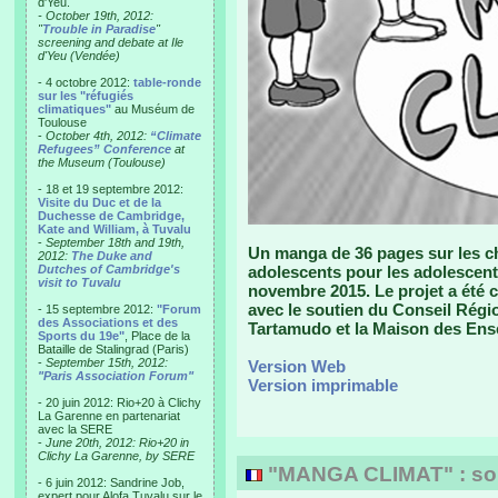
d'Yeu.
- October 19th, 2012:
"
Trouble in Paradise
"
screening and debate at Ile
d'Yeu (Vendée)
- 4 octobre 2012:
table-ronde
sur les "réfugiés
climatiques"
au Muséum de
Toulouse
-
October 4th, 2012:
“Climate
Refugees” Conference
at
the Museum (Toulouse)
- 18 et 19 septembre 2012:
Visite du Duc et de la
Duchesse de Cambridge,
Kate and William, à Tuvalu
-
September 18th and 19th,
Un manga de 36 pages sur les ch
2012:
The Duke and
Dutches of Cambridge's
adolescents pour les adolescent
visit to Tuvalu
novembre 2015. Le projet a été 
avec le soutien du Conseil Région
- 15 septembre 2012:
"Forum
des Associations et des
Tartamudo et la Maison des Ens
Sports du 19e"
, Place de la
Bataille de Stalingrad (Paris)
-
September 15th, 2012:
Version Web
"Paris Association Forum"
Version imprimable
- 20 juin 2012: Rio+20 à Clichy
La Garenne en partenariat
avec la SERE
-
June 20th, 2012: Rio+20 in
Clichy La Garenne, by SERE
"MANGA CLIMAT" : sort
- 6 juin 2012: Sandrine Job,
expert pour Alofa Tuvalu sur le