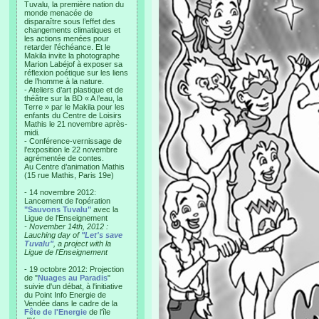
Tuvalu, la première nation du
monde menacée de
disparaître sous l’effet des
changements climatiques et
les actions menées pour
retarder l’échéance. Et le
Makila invite la photographe
Marion Labéjof à exposer sa
réflexion poétique sur les liens
de l’homme à la nature.
- Ateliers d’art plastique et de
théâtre sur la BD « A l’eau, la
Terre » par le Makila pour les
enfants du Centre de Loisirs
Mathis le 21 novembre après-
midi.
- Conférence-vernissage de
l’exposition le 22 novembre
agrémentée de contes.
Au Centre d’animation Mathis
(15 rue Mathis, Paris 19e)
- 14 novembre 2012:
Lancement de l'opération
"Sauvons Tuvalu"
avec la
Ligue de l'Enseignement
- November 14th, 2012 :
Lauching day of
"Let's save
Tuvalu"
, a project with la
Ligue de l'Enseignement
- 19 octobre 2012: Projection
de "
Nuages au Paradis
"
suivie d'un débat, à l'initiative
du Point Info Energie de
Vendée dans le cadre de la
Fête de l'Energie
de l'île