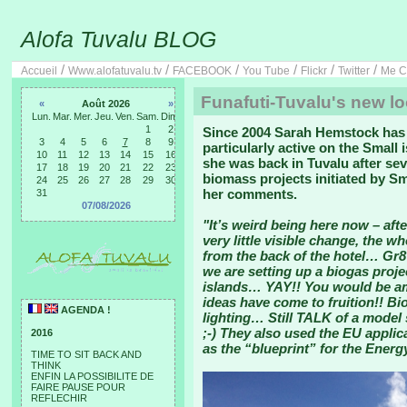
Alofa Tuvalu BLOG
/
/
/
/
/
/
Accueil
Www.alofatuvalu.tv
FACEBOOK
You Tube
Flickr
Twitter
Me C
Funafuti-Tuvalu's new l
«
Août 2026
»
Lun.
Mar.
Mer.
Jeu.
Ven.
Sam.
Dim.
1
2
Since 2004 Sarah Hemstock has 
3
4
5
6
7
8
9
particularly active on the Small
10
11
12
13
14
15
16
she was back in Tuvalu after se
17
18
19
20
21
22
23
biomass projects initiated by Sm
24
25
26
27
28
29
30
her comments.
31
07/08/2026
"It’s weird being here now – aft
very little visible change, the w
from the back of the hotel… Gr8
we are setting up a biogas proje
islands… YAY!! You would be am
ideas have come to fruition!! Bi
AGENDA !
lighting… Still TALK of a mode
;-) They also used the EU applic
2016
as the “blueprint” for the Energ
TIME TO SIT BACK AND
THINK
ENFIN LA POSSIBILITE DE
FAIRE PAUSE POUR
REFLECHIR