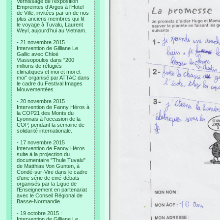
Vernissage de l’exposition
Empreintes d’Argos à l’Hotel
de Ville, invitées par un de nos
plus anciens membres qui fit
le voyage à Tuvalu, Laurent
Weyl, aujourd’hui au Vietnam.
- 21 novembre 2015 :
Intervention de Gilliane Le
Gallic avec Chloé
Vlassopoulos dans "200
millions de réfugiés
climatiques et moi et moi et
moi" organisé par ATTAC dans
le cadre du Festival Images
Mouvementées.
- 20 novembre 2015 :
Intervention de Fanny Héros à
la COP21 des Monts du
Lyonnais à l'occasion de la
COP, pendant la semaine de
solidarité internationale.
- 17 novembre 2015 :
Intervention de Fanny Héros
suite à la projection du
documentaire "Thule Tuvalu"
de Matthias Von Gunten, à
Condé-sur-Vire dans le cadre
d'une série de ciné-débats
organisés par la Ligue de
l'Enseignement en partenariat
avec le Conseil Régional de
Basse-Normandie.
- 19 octobre 2015 :
Intervention de Gilliane Le