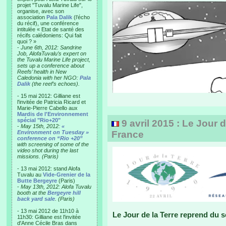
projet "Tuvalu Marine Life",
organise, avec son
association
Pala Dalik
(l’écho
du récif), une conférence
intitulée « Etat de santé des
récifs calédoniens: Qui fait
quoi ? »
-
June 6th, 2012: Sandrine
Job, AlofaTuvalu’s expert on
the Tuvalu Marine Life project,
sets up a conference about
Reefs’ health in New
Caledonia with her NGO:
Pala
Dalik
(the reef’s echoes).
- 15 mai 2012: Gilliane est
l'invitée de Patricia Ricard et
Marie-Pierre Cabello aux
Mardis de l'Environnement
spécial "Rio+20"
9 avril 2015 : Le Jour 
-
May 15th, 2012:
«
Environment on Tuesday »
France
conference on “Rio +20”
with screening of some of the
video shot during the last
missions. (Paris)
- 13 mai 2012: stand Alofa
Tuvalu au
Vide-Grenier de la
Butte Bergeyre
(Paris)
-
May 13th, 2012: Alofa Tuvalu
booth at the
Bergeyre hill
back yard sale
. (Paris)
- 13 mai 2012 de 11h10 à
Le Jour de la Terre reprend du 
11h30: Gilliane est l'invitée
d'Anne Cécile Bras dans