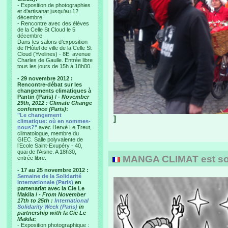
- Exposition de photographies
et d’artisanat jusqu’au 12
décembre.
- Rencontre avec des élèves
de la Celle St Cloud le 5
décembre
Dans les salons d’exposition
de l’Hôtel de ville de la Celle St
Cloud (Yvelines) - 8E, avenue
Charles de Gaulle. Entrée libre
tous les jours de 15h à 18h00.
- 29 novembre 2012 :
Rencontre-débat sur les
changements climatiques à
Pantin (Paris) /
- November
29th, 2012 : Climate Change
conference (Paris)
:
"Le changement
]
climatique: où en sommes-
nous?"
avec Hervé Le Treut,
climatologue, membre du
GIEC. Salle polyvalente de
l’Ecole Saint-Exupéry - 40,
quai de l’Aisne. A 18h30,
MANGA CLIMAT est sort
entrée libre.
- 17 au 25 novembre 2012 :
Semaine de la Solidarité
Internationale (Paris)
en
partenariat avec la Cie Le
Makila /
- From November
17th to 25th :
International
Solidarity Week (Paris)
in
partnership with la Cie Le
Makila
:
- Exposition photographique :