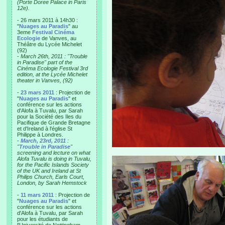
(Porte Doree Palace in Paris
12e).
- 26 mars 2011 à 14h30 :
"
Nuages au Paradis
" au
3eme
Festival Cinéma
Ecologie
de Vanves, au
Théâtre du Lycée Michelet
(92)
-
March 26th, 2011 : "Trouble
in Paradise" part of the
Cinéma Ecologie Festival 3rd
edition, at the Lycée Michelet
theater in Vanves, (92)
-
23 mars 2011
: Projection de
"
Nuages au Paradis
" et
conférence sur les actions
d'Alofa à Tuvalu, par Sarah
pour la Société des Iles du
Pacifique de Grande Bretagne
et d'Ireland à l'église St
Philippe à Londres.
-
March, 23rd, 2011
:
"
Trouble in Paradise
"
screening and lecture on what
Alofa Tuvalu is doing in Tuvalu,
for the Pacific Islands Society
of the UK and Ireland at St
Philips Church, Earls Court,
London, by Sarah Hemstock
-
11 mars 2011
: Projection de
"
Nuages au Paradis
" et
conférence sur les actions
d'Alofa à Tuvalu, par Sarah
pour les étudiants de