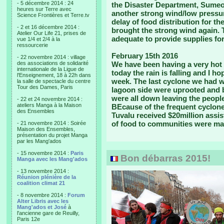
- 5 décembre 2014 : 24
the Disaster Department, Sumeo 
heures sur Terre avec
another strong wind/low pressur
Science Frontières et Terre.tv
delay of food distribution for t
- 2 et 16 décembre 2014 :
brought the strong wind again. T
Atelier Our Life 21, prises de
adequate to provide supplies for
vue 1/4 et 2/4 à la
ressourcerie
February 15th 2016
- 22 novembre 2014 : village
des associations de solidarité
We have been having a very hot 
internationale de la Ligue de
today the rain is falling and I h
l'Enseignement, 18 à 22h dans
week. The last cyclone we had w
la salle de spectacle du centre
Tour des Dames, Paris
lagoon side were uprooted and 
were all down leaving the people
- 22 et 24 novembre 2014 :
ateliers Manga à la Maison
BEcause of the frequent cyclon
des Ensembles
Tuvalu received $20million assi
of food to communities were ma
- 21 novembre 2014 : Soirée
Maison des Ensembles,
présentation du projet Manga
par les Mang'ados
- 15 novembre 2014 :
Paris
Bon débarras 2015!
Manga avec les Mang'ados
- 13 novembre 2014 :
Réunion plénière de la
coalition climat 21
- 8 novembre 2014 :
Forum
Alter Libris avec les
Mang'ados et José
à
l'ancienne gare de Reuilly,
Paris 12e