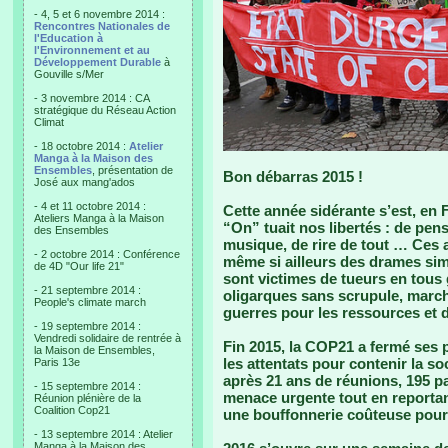
- 4, 5 et 6 novembre 2014 :
Rencontres Nationales de
l'Education à
l'Environnement et au
Développement Durable
à
Gouville s/Mer
- 3 novembre 2014 : CA
stratégique du Réseau Action
Climat
- 18 octobre 2014 :
Atelier
Manga à la Maison des
Ensembles
, présentation de
Bon débarras 2015 !
José aux mang'ados
- 4 et 11 octobre 2014 :
Cette année sidérante s’est, en 
Ateliers Manga à la Maison
“On” tuait nos libertés : de pens
des Ensembles
musique, de rire de tout … Ces a
- 2 octobre 2014 : Conférence
même si ailleurs des drames simi
de 4D "Our life 21"
sont victimes de tueurs en tous 
- 21 septembre 2014 :
oligarques sans scrupule, marc
People's climate march
guerres pour les ressources et d
- 19 septembre 2014 :
Vendredi solidaire de rentrée à
Fin 2015, la COP21 a fermé ses 
la Maison de Ensembles,
les attentats pour contenir la so
Paris 13e
après 21 ans de réunions, 195 pa
- 15 septembre 2014 :
menace urgente tout en reportan
Réunion plénière de la
Coalition Cop21
une bouffonnerie coûteuse pour u
- 13 septembre 2014 : Atelier
Manga à la Maison des