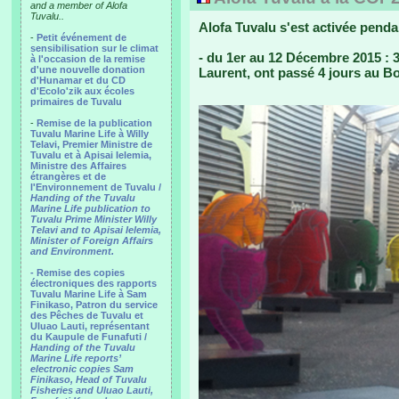
and a member of Alofa
Tuvalu..
Alofa Tuvalu s'est activée pend
-
Petit événement de
sensibilisation sur le climat
- du 1er au 12 Décembre 2015 : 3 
à l'occasion de la remise
d'une nouvelle donation
Laurent, ont passé 4 jours au Bo
d'Hunamar et du CD
d'Ecolo'zik aux écoles
primaires de Tuvalu
-
Remise de la publication
Tuvalu Marine Life à Willy
Telavi, Premier Ministre de
Tuvalu et à Apisai Ielemia,
Ministre des Affaires
étrangères et de
l'Environnement de Tuvalu /
Handing of the Tuvalu
Marine Life publication to
Tuvalu Prime Minister Willy
Telavi and to Apisai Ielemia,
Minister of Foreign Affairs
and Environment.
- Remise des copies
électroniques des rapports
Tuvalu Marine Life à Sam
Finikaso, Patron du service
des Pêches de Tuvalu et
Uluao Lauti, représentant
du Kaupule de Funafuti /
Handing of the Tuvalu
Marine Life reports’
electronic copies Sam
Finikaso, Head of Tuvalu
Fisheries and Uluao Lauti,