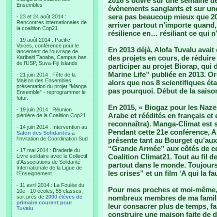
2016 s’ouvre sur une semaine 
Ensembles
évènements sanglants et sur une
sera pas beaucoup mieux que 201
- 23 et 24 août 2014 :
Rencontres internationales de
arriver partout n’importe quand,
la coalition Cop21
résilience en… résiliant ce qui n
- 19 août 2014 : Pacific
Voices, conférence pour le
En 2013 déjà, Alofa Tuvalu avait 
lancement de l'ouvrage de
des projets en cours, de réduire
Karibaiti Taoaba, Campus bas
de l'USP, Suva-Fiji Islands
participer au projet Biorap, qui 
Marine Life” publiée en 2013. O
- 21 juin 2014 : Fête de la
Maison des Ensembles,
alors que nos 8 scientifiques ét
présentation du projet "Manga
pas pourquoi. Début de la saiso
Ensemble" - reprogrammer le
futur.
En 2015, « Biogaz pour les Nazes 
- 19 juin 2014 : Réunion
Arabe et réédités en français et
plénière de la Coalition Cop21
reconnaîtra). Manga-Climat est so
- 14 juin 2014 : Intervention au
Pendant cette 21e conférence, Alo
Salon des Solidarités
à
l'invitation de Coordination Sud
présente tant au Bourget qu’au
“Grande Armée” aux côtés de c
- 17 mai 2014 : Braderie du
Coalition Climat21. Tout au fil 
Livre solidaire avec le Collectif
d'Associations de Solidarité
partout dans le monde. Toujours 
Internationale de la Ligue de
les crises” et un film ‘A qui la f
l'Enseignement.
- 11 avril 2014 : La Foulée du
Pour mes proches et moi-même, 2
10e - 10 écoles, 55 classes,
soit près de
2000 élèves de
nombreux membres de ma famille
primaire courent pour
leur consacrer plus de temps, fa
Tuvalu
.
construire une maison faite de d