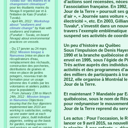
Tuvalu sur "les marins et le
d’actions sont recensées, nécess
changement climatique"
l’association française. En 1992,
pour les étudiants marins du
Jour de la Terre » poursuit ses
Nivaga II organisé par et à
l'initiative de Kaio (Funafuti -
d’air », « Journée sans voiture 
Tuvalu).
électricité », etc. En 2003, Gilli
-
April 4th, 2012 :
Workshop
about "seafarers and
Tuvalu*, s’investit dans un nou
climate change"
by Kaio with
travers l’exemple emblématique 
seafarers and trainees
(Funafuti – Tuvalu, on board
suspend ses activités de coordi
Nivaga) about environmental
practices on vessels.
Un peu d’histoire au Québec
- Du 17 janvier au 24 mars
Sous l’impulsion de Denis Hayes
2012:
Mission biogaz à
1990 et la branche québécoise 
Nanumea
(mise en place de
récupérateurs d'eau,
envol en 1995, sous l’égide de Pi
remplacement des réchauds,
Très active auprès des individus
construction des porcheries,
activités et des programmes d’
distributions de graines et
mise en place de jardins
des milliers de participants à tr
potagers, nouveau train de
2012, elle organise à Montréal 
formation pour un usage
pérenne des 4 unités par les
Jour de la Terre.
volontaires et ateliers publics
pour la population)
-
From January 13th to March
Et maintenant ?
Mandatée par Ea
24th, 2012 :
Mission biogas
québécoise, sous le nom de Rése
in Nanumea
Objectives :
pour redynamiser le mouvement d
insuring that the four digesters
implemented late 2010 are
Jour de la Terre reprend du serv
working to satisfaction, setting
up one water tank at each
owners' place, build individual
Les actus :
Pour l’occasion, le R
piggeries, setting up the basis
lancer ce 9 avril 2015, sa nouv
for garden, training owners
la planète. À nos enfants. », dév
and workers as well as raising