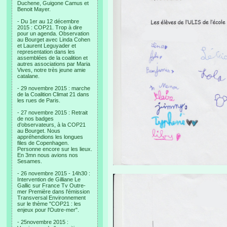
Duchene, Guigone Camus et
Benoit Mayer.
- Du 1er au 12 décembre
2015 : COP21. Trop à dire
pour un agenda. Observation
au Bourget avec Linda Cohen
et Laurent Leguyader et
representation dans les
assemblées de la coalition et
autres associations par Maria
Vives, notre très jeune amie
catalane.
- 29 novembre 2015 : marche
de la Coalition Climat 21 dans
les rues de Paris.
- 27 novembre 2015 : Retrait
de nos badges
d’observateurs, à la COP21
au Bourget. Nous
appréhendions les longues
files de Copenhagen.
Personne encore sur les lieux.
En 3mn nous avions nos
Sesames.
- 26 novembre 2015 - 14h30 :
Intervention de Gilliane Le
Gallic sur France Tv Outre-
mer Première dans l'émission
Transversal Environnement
sur le thème "COP21 : les
enjeux pour l'Outre-mer".
- 25novembre 2015 :