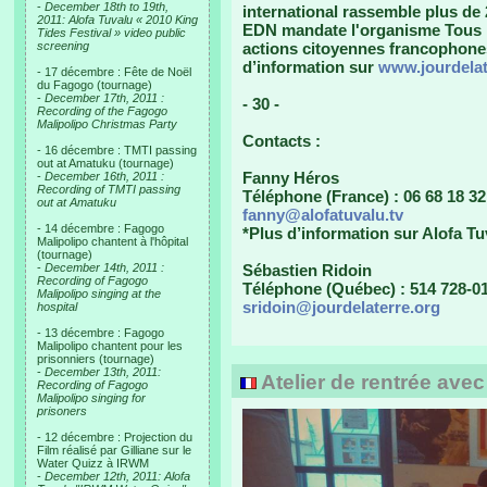
-
December 18th to 19th,
international rassemble plus de
2011: Alofa Tuvalu « 2010 King
EDN mandate l'organisme Tous l
Tides Festival » video public
screening
actions citoyennes francophones, 
d’information sur
www.jourdelat
- 17 décembre : Fête de Noël
du Fagogo (tournage)
-
December 17th, 2011 :
- 30 -
Recording of the Fagogo
Malipolipo Christmas Party
Contacts :
- 16 décembre : TMTI passing
out at Amatuku (tournage)
Fanny Héros
-
December 16th, 2011 :
Recording of TMTI passing
Téléphone (France) : 06 68 18 32
out at Amatuku
fanny@alofatuvalu.tv
- 14 décembre : Fagogo
*Plus d’information sur Alofa Tu
Malipolipo chantent à l'hôpital
(tournage)
-
December 14th, 2011 :
Sébastien Ridoin
Recording of Fagogo
Téléphone (Québec) : 514 728-01
Malipolipo singing at the
sridoin@jourdelaterre.org
hospital
- 13 décembre : Fagogo
Malipolipo chantent pour les
prisonniers (tournage)
-
December 13th, 2011:
Atelier de rentrée ave
Recording of Fagogo
Malipolipo singing for
prisoners
- 12 décembre : Projection du
Film réalisé par Gilliane sur le
Water Quizz à IRWM
-
December 12th, 2011: Alofa