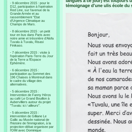
langues à ce jour) est toujours ut
- 9 décembre 2015 : pour le
témoignage d'une ulis école du 
D12, participation à l’opération
Red Line, sur l’avenue de la
Grande Armée et au
rassemblement “Etat
d’Urgence Climatique au
Champs de Mars.
- 8 décembre 2015 : un petit
tour en bus dans Paris avec
notre amie et trésorière d’Alofa
Tuvalu à Tuvalu, Risasi
Finikaso.
- 7 décembre 2015 : visite à
l’opération Paris-Terre du Jour
de la Terre a l’Espace
Ephémère.
- 6 décembre 2015 :
participation au Sommet des
196 Chaises à Montreuil dans
le cadre du village des
alternatives.
- 5 décembre 2015 :
Intervention de Fanny Héros
au café Le Grand Bouillon à
Aubervilliers autour du projet
"Tuvalu: ici / ailleurs".
- 5 décembre 2015 :
intervention de Gilliane Le
Gallic au Musée national de
l’histoire de l’immigration, à la
projection-débat organisee par
l’OIM avec Dominique