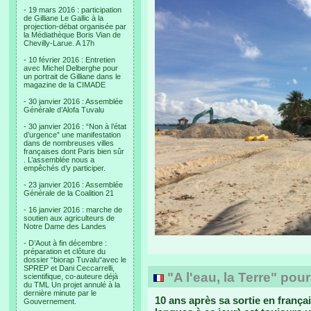
- 19 mars 2016 : participation
de Gilliane Le Gallic à la
projection-débat organisée par
la Médiathèque Boris Vian de
Chevilly-Larue. A 17h
- 10 février 2016 : Entretien
avec Michel Delberghe pour
un portrait de Gilliane dans le
magazine de la CIMADE
- 30 janvier 2016 : Assemblée
Générale d’Alofa Tuvalu
- 30 janvier 2016 : “Non à l’état
d’urgence” une manifestation
dans de nombreuses villes
françaises dont Paris bien sûr
. L’assemblée nous a
empêchés d’y participer.
- 23 janvier 2016 : Assemblée
Générale de la Coalition 21
- 16 janvier 2016 : marche de
soutien aux agriculteurs de
Notre Dame des Landes
- D’Aout à fin décembre :
préparation et clôture du
dossier “biorap Tuvalu“avec le
SPREP et Dani Ceccarrelli,
"A l'eau, la Terre" pour
scientifique, co-auteure déjà
du TML Un projet annulé à la
dernière minute par le
10 ans après sa sortie en françai
Gouvernement.