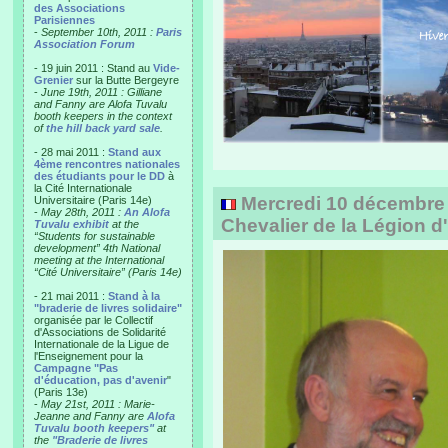
des Associations
Parisiennes
-
September 10th, 2011 :
Paris
Association Forum
- 19 juin 2011 : Stand au
Vide-
Grenier
sur la Butte Bergeyre
-
June 19th, 2011 : Gilliane
and Fanny are Alofa Tuvalu
booth keepers in the context
of
the hill back yard sale
.
- 28 mai 2011 :
Stand aux
4ème rencontres nationales
des étudiants pour le DD
à
la Cité Internationale
Mercredi 10 décembre
Universitaire (Paris 14e)
-
May 28th, 2011 :
An Alofa
Chevalier de la Légion 
Tuvalu exhibit
at the
“Students for sustainable
development” 4th National
meeting at the International
“Cité Universitaire” (Paris 14e)
- 21 mai 2011 :
Stand à la
"braderie de livres solidaire"
organisée par le Collectif
d'Associations de Solidarité
Internationale de la Ligue de
l'Enseignement pour la
Campagne "Pas
d'éducation, pas d'avenir
"
(Paris 13e)
-
May 21st, 2011 : Marie-
Jeanne and Fanny are
Alofa
Tuvalu booth keepers"
at
the
"Braderie de livres