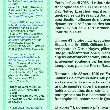
l'émission
C'est pas du Vent
Paris, le 9 avril 2015 -
Le Jour de 
sur RFI
francophones en 1990 par une éq
-
may 13th, 2012: Gilliane Le
Gallic invited by Anne-Cécile
Day Network, est heureux d’ann
Bras at the
C'est pas du
québécoise du Réseau du Jour d
Vent sur RFI
program (RFI)
coordination efficace du mouve
- 12 mai 2012: Alofa participe à
dynamiser la célébration des act
la
braderie du livre solidaire
jours, le Jour de la Terre France
organisée par la Ligue de
l'Enseignement (Paris)
Jour de la Terre.
-
May 12th, 2012: Alofa Tuvalu
at the
"Braderie de livres
solidaire"
organized by the
Un peu d’histoire :
La naissance 
International Solidarity
Etats-Unis. En 1989, Gilliane Le G
Network of NGOs AT belongs
rencontre de Denis Hayes, pilier
to. (Blanqui Market, Paris 13e)
une journée internationale. Dans
- 14 au 17 mars 2012:
enjeux environnementaux, elle fo
"
Nuages au Paradis
" et
la
BD "A l'eau, la Terre"
au
activement soutenue par les méd
Forum Alternatif Mondial de
Lempereur, puis par Pierre Rad
l'Eau - Marseille.
-
March 14th to 17th, 2012:
"Trouble in Paradise” and “Our
Retour sur le 22 avril 1990 en F
planet under Water”, at the
millions de citoyens dans 140 p
Alternative World Water
Forum (Marseille).
en France, le Jour de la Terre du
grande manifestation française 
- Du 24 novembre 2011 au
10 avril 2012 - mission à
fédère les actions de dizaines d’
Tuvalu :
partage ses outils de communicat
- From November 24th, 2011
francophonie, notamment le Qu
to April 10th, 2012 - Mission
in Tuvalu :
Et après ?
La graine a pris racin
- 4 avril 2012 :
Atelier Alofa