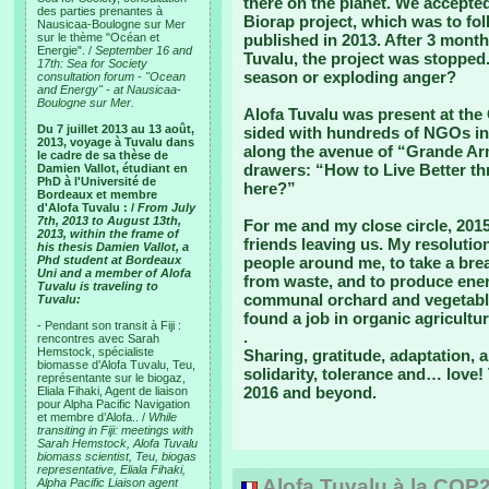
there on the planet. We accepted
des parties prenantes à
Biorap project, which was to fo
Nausicaa-Boulogne sur Mer
sur le thème "Océan et
published in 2013. After 3 month
Energie". /
September 16 and
Tuvalu, the project was stopped
17th: Sea for Society
season or exploding anger?
consultation forum - "Ocean
and Energy" - at Nausicaa-
Boulogne sur Mer.
Alofa Tuvalu was present at the 
Du 7 juillet 2013 au 13 août,
sided with hundreds of NGOs in 
2013, voyage à Tuvalu dans
along the avenue of “Grande Armé
le cadre de sa thèse de
drawers: “How to Live Better th
Damien Vallot, étudiant en
PhD à l'Université de
here?”
Bordeaux et membre
d'Alofa Tuvalu : /
From July
7th, 2013 to August 13th,
For me and my close circle, 20
2013, within the frame of
friends leaving us. My resolutio
his thesis Damien Vallot, a
Phd student at Bordeaux
people around me, to take a brea
Uni and a member of Alofa
from waste, and to produce ene
Tuvalu is traveling to
communal orchard and vegetabl
Tuvalu:
found a job in organic agricultur
- Pendant son transit à Fiji :
.
rencontres avec Sarah
Hemstock, spécialiste
Sharing, gratitude, adaptation, a
biomasse d’Alofa Tuvalu, Teu,
solidarity, tolerance and… love!
représentante sur le biogaz,
2016 and beyond.
Eliala Fihaki, Agent de liaison
pour Alpha Pacific Navigation
et membre d’Alofa.. /
While
transiting in Fiji: meetings with
Sarah Hemstock, Alofa Tuvalu
biomass scientist, Teu, biogas
representative, Eliala Fihaki,
Alofa Tuvalu à la COP
Alpha Pacific Liaison agent