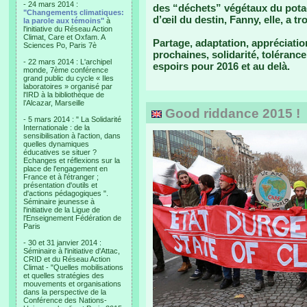
- 24 mars 2014 :
des “déchets” végétaux du potage
"Changements climatiques:
d’œil du destin, Fanny, elle, a t
la parole aux témoins"
à
l'initiative du Réseau Action
Climat, Care et Oxfam. A
Partage, adaptation, appréciatio
Sciences Po, Paris 7è
prochaines, solidarité, toléran
- 22 mars 2014 : L'archipel
espoirs pour 2016 et au delà.
monde, 7ème conférence
grand public du cycle « Iles
laboratoires » organisé par
l'IRD à la bibliothèque de
l’Alcazar, Marseille
Good riddance 2015 !
- 5 mars 2014 : " La Solidarité
Internationale : de la
sensibilisation à l'action, dans
quelles dynamiques
éducatives se situer ?
Echanges et réflexions sur la
place de l'engagement en
France et à l'étranger ;
présentation d'outils et
d'actions pédagogiques ".
Séminaire jeunesse à
l'initiative de la Ligue de
l'Enseignement Fédération de
Paris
- 30 et 31 janvier 2014 :
Séminaire à l'initiative d'Attac,
CRID et du Réseau Action
Climat - "Quelles mobilisations
et quelles stratégies des
mouvements et organisations
dans la perspective de la
Conférence des Nations-