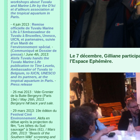
workshops about Tuvalu
and Marine Life by the D'Ici
et d'ailleurs association at
the tropical aquarium in
Paris.
- 4 juin 2013 :
Remise
officielle de Tuvalu Marine
Life à l'Ambassadeur de
Tuvalu à Bruxelles, Unesco,
UICN, et partenaires, suivie
d'un Mardi de
l'environnement spécial
. -
(
Communiqué
et
Dossier de
presse
) /
June 4th, 2013:
Le 7 décembre, Gilliane participa
Alofa Tuvalu hands the
l'Espace Ephémère.
Tuvalu Marine Life
publication to Tine Leuelu,
Ambassador of Tuvalu to
Belgium, to IUCN, UNESCO
and its partners, at the
tropical aquarium in Paris.
-
Press release
- 26 mai 2013 : Vide-Grenier
de la Butte Bergeyre (Paris
19e) /
May 26th, 2013:
Bergeyre hill back yard sale.
- 29 mars 2013: 19e édition du
Festival Ciné
Environnement
, Alofa en
débat après la projection du
film, "Les bêtes du Sud
sauvage" à Sées (61). /
Mars
29th, 2013: "Beasts of the
Southern Wild" screening and