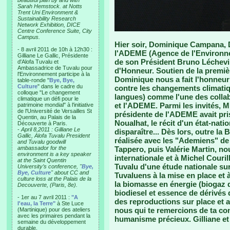
beautiful plan by and with
Sarah Hemstock. at Notts
Trent Uni Environment &
Sustainability Research
Network Exhibition, DICE
Centre Conference Suite, City
Campus.
Hier soir, Dominique Campana, Di
- 8 avril 2011 de 10h à 12h30 :
l'ADEME (Agence de l'Environnem
Gilliane Le Gallic, Présidente
de son Président Bruno Léchevin
d'Alofa Tuvalu et
Ambassadrice de Tuvalu pour
d'Honneur. Soutien de la premiè
l'Environnement participe à la
Dominique nous a fait l'honneur 
table-ronde "
Bye, Bye,
Culture
" dans le cadre du
contre les changements climatique
colloque "Le changement
langues) comme l'une des colla
climatique un défi pour le
et l'ADEME. Parmi les invités, Mi
patrimoine mondial" à l'initiative
de l'Université de Versailles St
présidente de l'ADEME avait pris
Quentin, au Palais de la
Noualhat, le récit d'un état-nat
Découverte à Paris.
-
April 8,2011 : Gilliane Le
disparaître... Dès lors, outre la
Gallic, Alofa Tuvalu President
réalisée avec les "Ademiens" d
and Tuvalu goodwill
ambassador for the
Tappero, puis Valérie Martin, no
environment is a key speaker
internationale et à Michel Couril
at the Saint Quentin
Tuvalu d'une étude nationale sur
University’s conference, "
Bye,
Bye, Culture
" about CC and
Tuvaluens à la mise en place et à
culture loss at the Palais de la
la biomasse en énergie (biogaz d
Decouverte, (Paris, 8e).
biodiesel et essence de dérivés d
- 1er au 7 avril 2011 :
"A
des reproductions sur place et a
l'eau, la Terre"
à Ste Luce
nous qui te remercions de ta con
(Martinique) pour des ateliers
avec les primaires pendant la
humanisme précieux. Gilliane e
semaine du développement
durable.