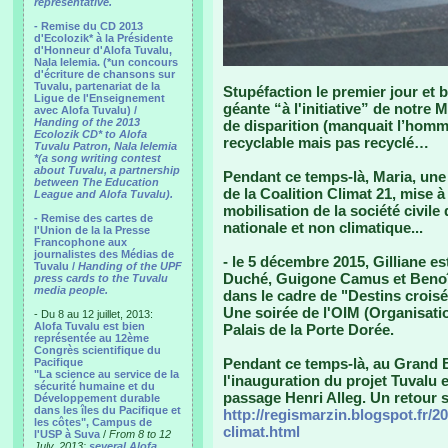
representative.
- Remise du CD 2013
d'Ecolozik* à la Présidente
d'Honneur d'Alofa Tuvalu,
Nala Ielemia. (*un concours
d'écriture de chansons sur
Tuvalu, partenariat de la
Stupéfaction le premier jour et 
Ligue de l'Enseignement
géante “à l'initiative” de notre 
avec Alofa Tuvalu) /
Handing of the 2013
de disparition (manquait l’homme
Ecolozik CD* to Alofa
recyclable mais pas recyclé…
Tuvalu Patron, Nala Ielemia
*(a song writing contest
about Tuvalu, a partnership
Pendant ce temps-là, Maria, une 
between The Education
de la Coalition Climat 21, mise 
League and Alofa Tuvalu).
mobilisation de la société civil
- Remise des cartes de
nationale et non climatique...
l'Union de la la Presse
Francophone aux
journalistes des Médias de
- le 5 décembre 2015, Gilliane e
Tuvalu /
Handing of the UPF
Duché, Guigone Camus et Benoît
press cards to the Tuvalu
media people.
dans le cadre de "Destins croisé
Une soirée de l'OIM (Organisatio
- Du 8 au 12 juillet, 2013:
Alofa Tuvalu est bien
Palais de la Porte Dorée.
représentée au 12ème
Congrès scientifique du
Pendant ce temps-là, au Grand Bo
Pacifique
"La science au service de la
l'inauguration du projet Tuvalu 
sécurité humaine et du
passage Henri Alleg. Un retour s
Développement durable
dans les îles du Pacifique et
http://regismarzin.blogspot.fr/2
les côtes", Campus de
climat.html
l'USP à Suva
/
From 8 to 12
July, 2013:
several Alofa