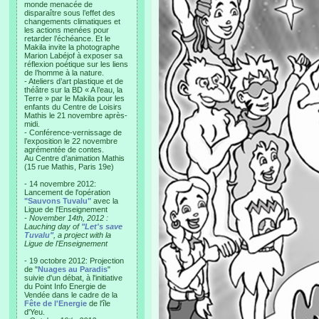
monde menacée de
disparaître sous l’effet des
changements climatiques et
les actions menées pour
retarder l’échéance. Et le
Makila invite la photographe
Marion Labéjof à exposer sa
réflexion poétique sur les liens
de l’homme à la nature.
- Ateliers d’art plastique et de
théâtre sur la BD « A l’eau, la
Terre » par le Makila pour les
enfants du Centre de Loisirs
Mathis le 21 novembre après-
midi.
- Conférence-vernissage de
l’exposition le 22 novembre
agrémentée de contes.
Au Centre d’animation Mathis
(15 rue Mathis, Paris 19e)
- 14 novembre 2012:
Lancement de l'opération
"Sauvons Tuvalu"
avec la
Ligue de l'Enseignement
- November 14th, 2012 :
Lauching day of
"Let's save
Tuvalu"
, a project with la
Ligue de l'Enseignement
- 19 octobre 2012: Projection
de "
Nuages au Paradis
"
suivie d'un débat, à l'initiative
du Point Info Energie de
Vendée dans le cadre de la
Fête de l'Energie
de l'île
d'Yeu.