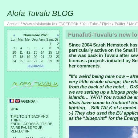
Alofa Tuvalu BLOG
/
/
/
/
/
/
Accueil
Www.alofatuvalu.tv
FACEBOOK
You Tube
Flickr
Twitter
Me C
Funafuti-Tuvalu's new l
«
Novembre 2025
»
Lun.
Mar.
Mer.
Jeu.
Ven.
Sam.
Dim.
1
2
Since 2004 Sarah Hemstock has 
3
4
5
6
7
8
9
particularly active on the Small
10
11
12
13
14
15
16
she was back in Tuvalu after se
17
18
19
20
21
22
23
biomass projects initiated by Sm
24
25
26
27
28
29
30
her comments.
06/08/2026
"It’s weird being here now – aft
very little visible change, the w
from the back of the hotel… Gr8
we are setting up a biogas proje
islands… YAY!! You would be am
AGENDA !
ideas have come to fruition!! Bi
lighting… Still TALK of a mode
2016
;-) They also used the EU applic
TIME TO SIT BACK AND
as the “blueprint” for the Energ
THINK
ENFIN LA POSSIBILITE DE
FAIRE PAUSE POUR
REFLECHIR