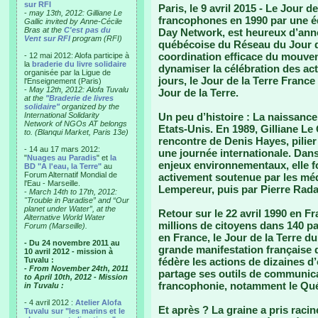
sur RFI
Paris, le 9 avril 2015 -
Le Jour de 
-
may 13th, 2012: Gilliane Le
francophones en 1990 par une éq
Gallic invited by Anne-Cécile
Bras at the
C'est pas du
Day Network, est heureux d’ann
Vent sur RFI
program (RFI)
québécoise du Réseau du Jour d
coordination efficace du mouve
- 12 mai 2012: Alofa participe à
la
braderie du livre solidaire
dynamiser la célébration des act
organisée par la Ligue de
jours, le Jour de la Terre France
l'Enseignement (Paris)
-
May 12th, 2012: Alofa Tuvalu
Jour de la Terre.
at the
"Braderie de livres
solidaire"
organized by the
International Solidarity
Un peu d’histoire :
La naissance 
Network of NGOs AT belongs
Etats-Unis. En 1989, Gilliane Le G
to. (Blanqui Market, Paris 13e)
rencontre de Denis Hayes, pilier
- 14 au 17 mars 2012:
une journée internationale. Dans
"
Nuages au Paradis
" et
la
enjeux environnementaux, elle fo
BD "A l'eau, la Terre"
au
Forum Alternatif Mondial de
activement soutenue par les méd
l'Eau - Marseille.
Lempereur, puis par Pierre Rad
-
March 14th to 17th, 2012:
"Trouble in Paradise” and “Our
planet under Water”, at the
Retour sur le 22 avril 1990 en F
Alternative World Water
millions de citoyens dans 140 p
Forum (Marseille).
en France, le Jour de la Terre du
- Du 24 novembre 2011 au
grande manifestation française 
10 avril 2012 - mission à
Tuvalu :
fédère les actions de dizaines d’
- From November 24th, 2011
partage ses outils de communicat
to April 10th, 2012 - Mission
francophonie, notamment le Qu
in Tuvalu :
- 4 avril 2012 :
Atelier Alofa
Et après ?
La graine a pris racin
Tuvalu sur "les marins et le