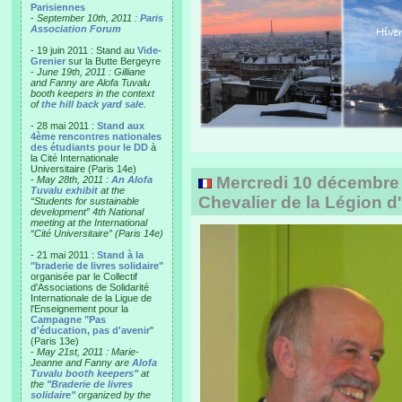
Parisiennes
-
September 10th, 2011 :
Paris
Association Forum
- 19 juin 2011 : Stand au
Vide-
Grenier
sur la Butte Bergeyre
-
June 19th, 2011 : Gilliane
and Fanny are Alofa Tuvalu
booth keepers in the context
of
the hill back yard sale
.
- 28 mai 2011 :
Stand aux
4ème rencontres nationales
des étudiants pour le DD
à
la Cité Internationale
Universitaire (Paris 14e)
Mercredi 10 décembre
-
May 28th, 2011 :
An Alofa
Tuvalu exhibit
at the
Chevalier de la Légion 
“Students for sustainable
development” 4th National
meeting at the International
“Cité Universitaire” (Paris 14e)
- 21 mai 2011 :
Stand à la
"braderie de livres solidaire"
organisée par le Collectif
d'Associations de Solidarité
Internationale de la Ligue de
l'Enseignement pour la
Campagne "Pas
d'éducation, pas d'avenir
"
(Paris 13e)
-
May 21st, 2011 : Marie-
Jeanne and Fanny are
Alofa
Tuvalu booth keepers"
at
the
"Braderie de livres
solidaire"
organized by the