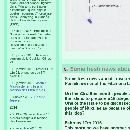
Alice Baillat et Michel Hignette,
dans "Migrants et réfugiés
climatiques : quels enjeux,
quelles réponses ?", organisé
par le Bondyblog, au Musée
de l'Histoire de l'immigration
(Paris)
- 13 mars 2015 : Projection de
"Nuages au Paradis" et débat
dans le cadre d'un cycle de
séminaires sur
"développement durable et
cinéma" à Science Po.
- 15 janvier 2015 : Réunion
plénière de la Coalition Climat
21
Some fresh news abou
- 13 janvier 2015 : Ateliers Our
Life 21, prises de vue 3/4
avec 4D
Some fresh news about Tuvalu we
Penieli, owner of the Filamona 
- 10 janvier 2015 :
Atelier
Manga de rentrée à la
Maison des Ensembles
On the 23rd this month
, people 
- 8 janvier 2015 :
Charlie
the island to prepare a Strategic 
forever
One of the issue to be discussed
2014
people of Nukulaelae because of
this idea?
- 6, 13 et 20 décembre 2014 :
ateliers Manga à la Maison
des Ensembles
Februay 17th 2016
This morning we have another r
- 5 décembre 2014 : 24