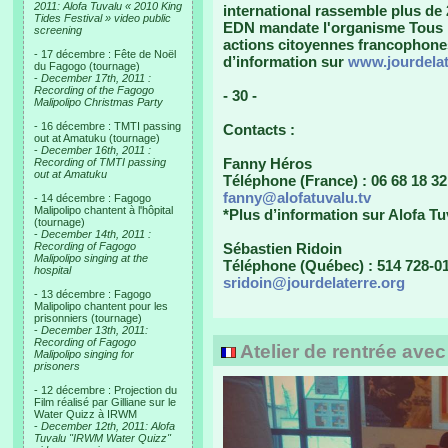
2011: Alofa Tuvalu « 2010 King
international rassemble plus de
Tides Festival » video public
EDN mandate l'organisme Tous l
screening
actions citoyennes francophones, 
- 17 décembre : Fête de Noël
d’information sur
www.jourdelat
du Fagogo (tournage)
-
December 17th, 2011 :
Recording of the Fagogo
- 30 -
Malipolipo Christmas Party
- 16 décembre : TMTI passing
Contacts :
out at Amatuku (tournage)
-
December 16th, 2011 :
Fanny Héros
Recording of TMTI passing
out at Amatuku
Téléphone (France) : 06 68 18 32
fanny@alofatuvalu.tv
- 14 décembre : Fagogo
Malipolipo chantent à l'hôpital
*Plus d’information sur Alofa Tu
(tournage)
-
December 14th, 2011 :
Recording of Fagogo
Sébastien Ridoin
Malipolipo singing at the
Téléphone (Québec) : 514 728-01
hospital
sridoin@jourdelaterre.org
- 13 décembre : Fagogo
Malipolipo chantent pour les
prisonniers (tournage)
-
December 13th, 2011:
Recording of Fagogo
Atelier de rentrée ave
Malipolipo singing for
prisoners
- 12 décembre : Projection du
Film réalisé par Gilliane sur le
Water Quizz à IRWM
-
December 12th, 2011: Alofa
Tuvalu "IRWM Water Quizz"