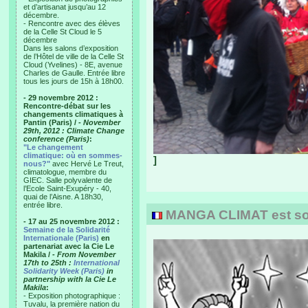
et d’artisanat jusqu’au 12
décembre.
- Rencontre avec des élèves
de la Celle St Cloud le 5
décembre
Dans les salons d’exposition
de l’Hôtel de ville de la Celle St
Cloud (Yvelines) - 8E, avenue
Charles de Gaulle. Entrée libre
tous les jours de 15h à 18h00.
- 29 novembre 2012 :
Rencontre-débat sur les
changements climatiques à
Pantin (Paris) /
- November
29th, 2012 : Climate Change
conference (Paris)
:
"Le changement
climatique: où en sommes-
]
nous?"
avec Hervé Le Treut,
climatologue, membre du
GIEC. Salle polyvalente de
l’Ecole Saint-Exupéry - 40,
quai de l’Aisne. A 18h30,
entrée libre.
MANGA CLIMAT est sort
- 17 au 25 novembre 2012 :
Semaine de la Solidarité
Internationale (Paris)
en
partenariat avec la Cie Le
Makila /
- From November
17th to 25th :
International
Solidarity Week (Paris)
in
partnership with la Cie Le
Makila
:
- Exposition photographique :
Tuvalu, la première nation du