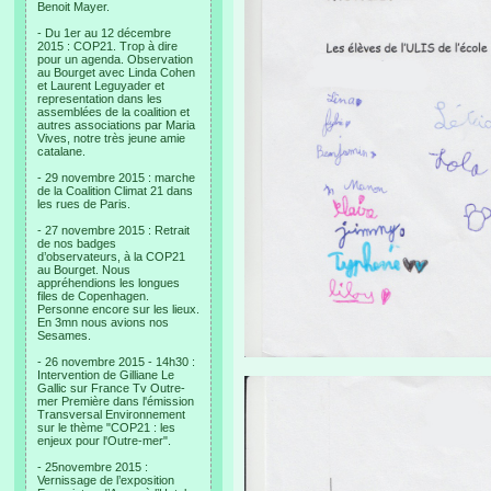
Benoit Mayer.
- Du 1er au 12 décembre
2015 : COP21. Trop à dire
pour un agenda. Observation
au Bourget avec Linda Cohen
et Laurent Leguyader et
representation dans les
assemblées de la coalition et
autres associations par Maria
Vives, notre très jeune amie
catalane.
- 29 novembre 2015 : marche
de la Coalition Climat 21 dans
les rues de Paris.
- 27 novembre 2015 : Retrait
de nos badges
d’observateurs, à la COP21
au Bourget. Nous
appréhendions les longues
files de Copenhagen.
Personne encore sur les lieux.
En 3mn nous avions nos
Sesames.
- 26 novembre 2015 - 14h30 :
Intervention de Gilliane Le
Gallic sur France Tv Outre-
mer Première dans l'émission
Transversal Environnement
sur le thème "COP21 : les
enjeux pour l'Outre-mer".
- 25novembre 2015 :
Vernissage de l’exposition