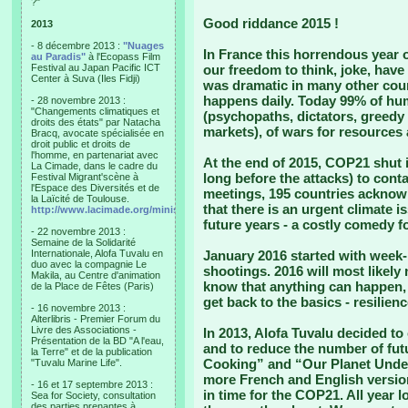
?"
Good riddance 2015 !
2013
- 8 décembre 2013 :
"Nuages
In France this horrendous year 
au Paradis"
à l'Ecopass Film
Festival au Japan Pacific ICT
our freedom to think, joke, have 
Center à Suva (Iles Fidji)
was dramatic in many other coun
happens daily. Today 99% of huma
- 28 novembre 2013 :
"Changements climatiques et
(psychopaths, dictators, greedy 
droits des états" par Natacha
markets), of wars for resources
Bracq, avocate spécialisée en
droit public et droits de
l'homme, en partenariat avec
At the end of 2015, COP21 shut 
La Cimade, dans le cadre du
long before the attacks) to contai
Festival Migrant'scène à
l'Espace des Diversités et de
meetings, 195 countries acknow
la Laïcité de Toulouse.
that there is an urgent climate i
http://www.lacimade.org/minisites/migrantscene
future years - a costly comedy fo
- 22 novembre 2013 :
Semaine de la Solidarité
Internationale, Alofa Tuvalu en
January 2016 started with week
duo avec la compagnie Le
shootings. 2016 will most likely
Makila, au Centre d'animation
know that anything can happen, 
de la Place de Fêtes (Paris)
get back to the basics - resilien
- 16 novembre 2013 :
Alterlibris - Premier Forum du
Livre des Associations -
In 2013, Alofa Tuvalu decided to
Présentation de la BD "A l'eau,
and to reduce the number of futur
la Terre" et de la publication
Cooking” and “Our Planet Under
"Tuvalu Marine Life".
more French and English versio
- 16 et 17 septembre 2013 :
in time for the COP21. All year 
Sea for Society, consultation
des parties prenantes à