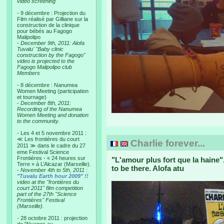
video screening
- 9 décembre : Projection du
Film réalisé par Gilliane sur la
construction de la clinique
pour bébés au Fagogo
Malipolipo
-
December 9th, 2011: Alofa
Tuvalu' "Baby clinic
construction by the Fagogo"
video is projected to the
Fagogo Malipolipo club
Members
- 8 décembre : Nanumea
Women Meeting (participation
et tournage)
-
December 8th, 2011:
Recording of the Nanumea
Women Meeting and donation
to the community.
- Les 4 et 5 novembre 2011 :
≪ Les frontières du court
Charlie forever...
2011 ≫ dans le cadre du 27
eme Festival Science
Frontières - « 24 heures sur
"L'amour plus fort que la haine
Terre » à L’Alcazar (Marseille).
to be there. Alofa atu
-
November 4th to 5th, 2011 :
"Tuvalu Earth hour 2009" !!
video at the "frontières du
court 2011" film competition
part of the 27th "Science
Frontières" Festival
(Marseille).
- 28 octobre 2011 : projection