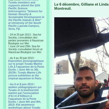
Tuvalu members and
Le 6 décembre, Gilliane et Lind
supports attend the 12th
Montreuil.
Pacific Science
Intercongress "Science for
Human Security &
Sustainable Development in
the Pacific Islands & Rim"
at University of the South
Pacific Laucala Campus,
Suva, Fiji
- 24 et 25 juin 2013 : Sea for
Society, consultation des
parties prenantes à Nausicaa-
Boulogne sur Mer
/
June 24 and 25th: Sea for
Society consultation forum at
Nausicaa-Boulogne sur Mer.
- du 4 au 30 juin 2013 :
Exposition photographique
sur le projet Tuvalu Marine
Life à l'aquarium de la Porte
Dorée. /
June 4th to 30t,
2013h: Tuvalu Marine Life
picture exhibition at the
tropical aquarium in Paris.
- les 6 et 8 juin 2013 :
ateliers pédagogiques sur
Tuvalu et la biodiversité
marine par l'association
d'Ici et d'Ailleurs à
l'aquarium de la Porte
Dorée. /
June 6th and 8th,
2013: Kid awareness
workshops about Tuvalu