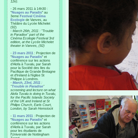
12e).
- 26 mars 2011 à 14h30 :
"
Nuages au Paradis
" au
3eme
Festival Cinéma
Ecologie
de Vanves, au
Théâtre du Lycée Michelet
(92)
-
March 26th, 2011 : "Trouble
in Paradise" part of the
Cinéma Ecologie Festival 3rd
edition, at the Lycée Michelet
theater in Vanves, (92)
-
23 mars 2011
: Projection de
"
Nuages au Paradis
" et
conférence sur les actions
d'Alofa à Tuvalu, par Sarah
pour la Société des Iles du
Pacifique de Grande Bretagne
et d'Ireland à l'église St
Philippe à Londres.
-
March, 23rd, 2011
:
"
Trouble in Paradise
"
screening and lecture on what
Alofa Tuvalu is doing in Tuvalu,
for the Pacific Islands Society
of the UK and Ireland at St
Philips Church, Earls Court,
London, by Sarah Hemstock
-
11 mars 2011
: Projection de
"
Nuages au Paradis
" et
conférence sur les actions
d'Alofa à Tuvalu, par Sarah
pour les étudiants de
l'Université de Nottingham