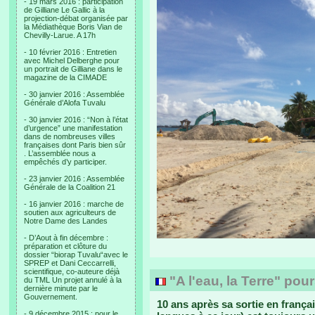
- 19 mars 2016 : participation
de Gilliane Le Gallic à la
projection-débat organisée par
la Médiathèque Boris Vian de
Chevilly-Larue. A 17h
- 10 février 2016 : Entretien
avec Michel Delberghe pour
un portrait de Gilliane dans le
magazine de la CIMADE
- 30 janvier 2016 : Assemblée
Générale d’Alofa Tuvalu
- 30 janvier 2016 : “Non à l’état
d’urgence” une manifestation
dans de nombreuses villes
françaises dont Paris bien sûr
. L’assemblée nous a
empêchés d’y participer.
- 23 janvier 2016 : Assemblée
Générale de la Coalition 21
- 16 janvier 2016 : marche de
soutien aux agriculteurs de
Notre Dame des Landes
- D’Aout à fin décembre :
préparation et clôture du
dossier “biorap Tuvalu“avec le
SPREP et Dani Ceccarrelli,
scientifique, co-auteure déjà
"A l'eau, la Terre" pour
du TML Un projet annulé à la
dernière minute par le
Gouvernement.
10 ans après sa sortie en françai
- 9 décembre 2015 : pour le