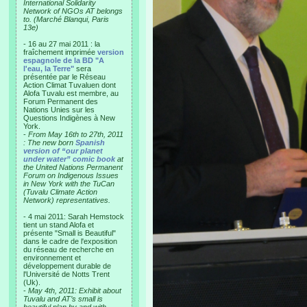
International Solidarity
Network of NGOs AT belongs
to. (Marché Blanqui, Paris
13e)
- 16 au 27 mai 2011 : la
fraîchement imprimée
version
espagnole de la BD "A
l'eau, la Terre"
sera
présentée par le Réseau
Action Climat Tuvaluen dont
Alofa Tuvalu est membre, au
Forum Permanent des
Nations Unies sur les
Questions Indigènes à New
York.
-
From May 16th to 27th, 2011
: The new born
Spanish
version of “our planet
under water” comic book
at
the United Nations Permanent
Forum on Indigenous Issues
in New York with the TuCan
(Tuvalu Climate Action
Network) representatives.
- 4 mai 2011: Sarah Hemstock
tient un stand Alofa et
présente "Small is Beautiful"
dans le cadre de l'exposition
du réseau de recherche en
environnement et
développement durable de
l'Université de Notts Trent
(Uk).
-
May 4th, 2011: Exhibit about
Tuvalu and AT’s small is