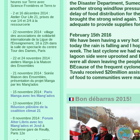
heures sur Terre avec
the Disaster Department, Sumeo 
Science Frontières et Terre.tv
another strong wind/low pressur
delay of food distribution for t
- 2 et 16 décembre 2014 :
Atelier Our Life 21, prises de
brought the strong wind again. T
vue 1/4 et 2/4 à la
adequate to provide supplies for
ressourcerie
- 22 novembre 2014 : village
February 15th 2016
des associations de solidarité
internationale de la Ligue de
We have been having a very hot 
l'Enseignement, 18 à 22h dans
today the rain is falling and I h
la salle de spectacle du centre
week. The last cyclone we had w
Tour des Dames, Paris
lagoon side were uprooted and 
- 22 et 24 novembre 2014 :
were all down leaving the people
ateliers Manga à la Maison
des Ensembles
BEcause of the frequent cyclon
Tuvalu received $20million assi
- 21 novembre 2014 : Soirée
of food to communities were ma
Maison des Ensembles,
présentation du projet Manga
par les Mang'ados
- 15 novembre 2014 :
Paris
Manga avec les Mang'ados
Bon débarras 2015!
- 13 novembre 2014 :
Réunion plénière de la
coalition climat 21
- 8 novembre 2014 :
Forum
Alter Libris avec les
Mang'ados et José
à
l'ancienne gare de Reuilly,
Paris 12e