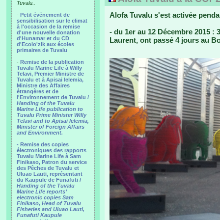
Tuvalu..
Alofa Tuvalu s'est activée pend
-
Petit événement de
sensibilisation sur le climat
à l'occasion de la remise
- du 1er au 12 Décembre 2015 : 3 
d'une nouvelle donation
d'Hunamar et du CD
Laurent, ont passé 4 jours au Bo
d'Ecolo'zik aux écoles
primaires de Tuvalu
-
Remise de la publication
Tuvalu Marine Life à Willy
Telavi, Premier Ministre de
Tuvalu et à Apisai Ielemia,
Ministre des Affaires
étrangères et de
l'Environnement de Tuvalu /
Handing of the Tuvalu
Marine Life publication to
Tuvalu Prime Minister Willy
Telavi and to Apisai Ielemia,
Minister of Foreign Affairs
and Environment.
- Remise des copies
électroniques des rapports
Tuvalu Marine Life à Sam
Finikaso, Patron du service
des Pêches de Tuvalu et
Uluao Lauti, représentant
du Kaupule de Funafuti /
Handing of the Tuvalu
Marine Life reports’
electronic copies Sam
Finikaso, Head of Tuvalu
Fisheries and Uluao Lauti,
Funafuti Kaupule