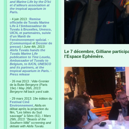
and Marine Life by the D'Ici
et d'ailleurs association at
the tropical aquarium in
Paris.
- 4 juin 2013 :
Remise
officielle de Tuvalu Marine
Life à l'Ambassadeur de
Tuvalu à Bruxelles, Unesco,
UICN, et partenaires, suivie
d'un Mardi de
l'environnement spécial
. -
(
Communiqué
et
Dossier de
presse
) /
June 4th, 2013:
Alofa Tuvalu hands the
Le 7 décembre, Gilliane participa
Tuvalu Marine Life
l'Espace Ephémère.
publication to Tine Leuelu,
Ambassador of Tuvalu to
Belgium, to IUCN, UNESCO
and its partners, at the
tropical aquarium in Paris.
-
Press release
- 26 mai 2013 : Vide-Grenier
de la Butte Bergeyre (Paris
19e) /
May 26th, 2013:
Bergeyre hill back yard sale.
- 29 mars 2013: 19e édition du
Festival Ciné
Environnement
, Alofa en
débat après la projection du
film, "Les bêtes du Sud
sauvage" à Sées (61). /
Mars
29th, 2013: "Beasts of the
Southern Wild" screening and
debate with Alofa Tuvalu.