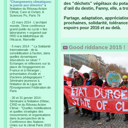
"Changements climatiques:
des “déchets” végétaux du potage
la parole aux témoins"
à
d’œil du destin, Fanny, elle, a t
l'initiative du Réseau Action
Climat, Care et Oxfam. A
Sciences Po, Paris 7è
Partage, adaptation, appréciatio
prochaines, solidarité, toléran
- 22 mars 2014 : L'archipel
monde, 7ème conférence
espoirs pour 2016 et au delà.
grand public du cycle « Iles
laboratoires » organisé par
l'IRD à la bibliothèque de
l’Alcazar, Marseille
Good riddance 2015 !
- 5 mars 2014 : " La Solidarité
Internationale : de la
sensibilisation à l'action, dans
quelles dynamiques
éducatives se situer ?
Echanges et réflexions sur la
place de l'engagement en
France et à l'étranger ;
présentation d'outils et
d'actions pédagogiques ".
Séminaire jeunesse à
l'initiative de la Ligue de
l'Enseignement Fédération de
Paris
- 30 et 31 janvier 2014 :
Séminaire à l'initiative d'Attac,
CRID et du Réseau Action
Climat - "Quelles mobilisations
et quelles stratégies des
mouvements et organisations
dans la perspective de la
Conférence des Nations-
Unies sur le climat Paris 2015