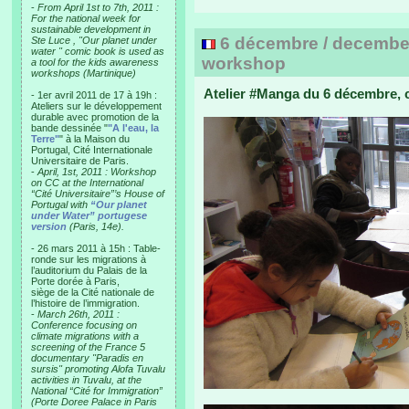
-
From April 1st to 7th, 2011 :
For the national week for
sustainable development in
6 décembre / december
Ste Luce , "Our planet under
water " comic book is used as
workshop
a tool for the kids awareness
workshops (Martinique)
Atelier #Manga du 6 décembre, c
- 1er avril 2011 de 17 à 19h :
Ateliers sur le développement
durable avec promotion de la
bande dessinée "
"A l'eau, la
Terre"
" à la Maison du
Portugal, Cité Internationale
Universitaire de Paris.
-
April, 1st, 2011 : Workshop
on CC at the International
“Cité Universitaire”’s House of
Portugal with
“Our planet
under Water” portugese
version
(Paris, 14e).
- 26 mars 2011 à 15h : Table-
ronde sur les migrations à
l’auditorium du Palais de la
Porte dorée à Paris,
siège de la Cité nationale de
l’histoire de l’immigration.
-
March 26th, 2011 :
Conference focusing on
climate migrations with a
screening of the France 5
documentary "Paradis en
sursis" promoting Alofa Tuvalu
activities in Tuvalu, at the
National “Cité for Immigration”
(Porte Doree Palace in Paris