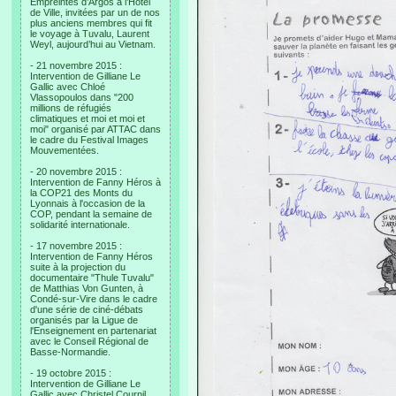
Empreintes d’Argos à l’Hotel
de Ville, invitées par un de nos
plus anciens membres qui fit
le voyage à Tuvalu, Laurent
Weyl, aujourd’hui au Vietnam.
- 21 novembre 2015 :
Intervention de Gilliane Le
Gallic avec Chloé
Vlassopoulos dans "200
millions de réfugiés
climatiques et moi et moi et
moi" organisé par ATTAC dans
le cadre du Festival Images
Mouvementées.
- 20 novembre 2015 :
Intervention de Fanny Héros à
la COP21 des Monts du
Lyonnais à l'occasion de la
COP, pendant la semaine de
solidarité internationale.
- 17 novembre 2015 :
Intervention de Fanny Héros
suite à la projection du
documentaire "Thule Tuvalu"
de Matthias Von Gunten, à
Condé-sur-Vire dans le cadre
d'une série de ciné-débats
organisés par la Ligue de
l'Enseignement en partenariat
avec le Conseil Régional de
Basse-Normandie.
- 19 octobre 2015 :
Intervention de Gilliane Le
Gallic avec Christel Cournil,