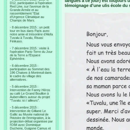
langues à ce jour) est toujours ut
D12, participation à l’opération
témoignage d'une ulis école du 
Red Line, sur l’avenue de la
Grande Armée et au
rassemblement “Etat
d’Urgence Climatique au
Champs de Mars.
- 8 décembre 2015 : un petit
tour en bus dans Paris avec
notre amie et trésorière d’Alofa
Tuvalu à Tuvalu, Risasi
Finikaso.
- 7 décembre 2015 : visite à
l’opération Paris-Terre du Jour
de la Terre a l’Espace
Ephémère.
- 6 décembre 2015 :
participation au Sommet des
196 Chaises à Montreuil dans
le cadre du village des
alternatives.
- 5 décembre 2015 :
Intervention de Fanny Héros
au café Le Grand Bouillon à
Aubervilliers autour du projet
"Tuvalu: ici / ailleurs".
- 5 décembre 2015 :
intervention de Gilliane Le
Gallic au Musée national de
l’histoire de l’immigration, à la
projection-débat organisee par
l’OIM avec Dominique
Duchene, Guigone Camus et