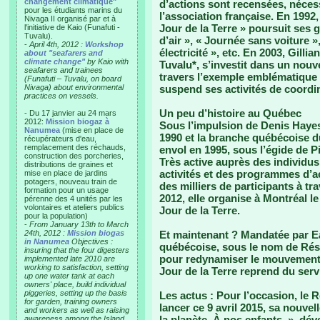
changement climatique"
d’actions sont recensées, nécess
pour les étudiants marins du
l’association française. En 1992,
Nivaga II organisé par et à
Jour de la Terre » poursuit ses
l'initiative de Kaio (Funafuti -
Tuvalu).
d’air », « Journée sans voiture 
-
April 4th, 2012 :
Workshop
électricité », etc. En 2003, Gilli
about "seafarers and
climate change"
by Kaio with
Tuvalu*, s’investit dans un nou
seafarers and trainees
travers l’exemple emblématique 
(Funafuti – Tuvalu, on board
Nivaga) about environmental
suspend ses activités de coordi
practices on vessels.
Un peu d’histoire au Québec
- Du 17 janvier au 24 mars
2012:
Mission biogaz à
Sous l’impulsion de Denis Hayes
Nanumea
(mise en place de
1990 et la branche québécoise 
récupérateurs d'eau,
remplacement des réchauds,
envol en 1995, sous l’égide de Pi
construction des porcheries,
Très active auprès des individus
distributions de graines et
activités et des programmes d’
mise en place de jardins
potagers, nouveau train de
des milliers de participants à tr
formation pour un usage
2012, elle organise à Montréal 
pérenne des 4 unités par les
volontaires et ateliers publics
Jour de la Terre.
pour la population)
-
From January 13th to March
24th, 2012 :
Mission biogas
Et maintenant ?
Mandatée par Ea
in Nanumea
Objectives :
québécoise, sous le nom de Rése
insuring that the four digesters
pour redynamiser le mouvement d
implemented late 2010 are
working to satisfaction, setting
Jour de la Terre reprend du serv
up one water tank at each
owners' place, build individual
piggeries, setting up the basis
Les actus :
Pour l’occasion, le R
for garden, training owners
lancer ce 9 avril 2015, sa nouv
and workers as well as raising
la planète. À nos enfants. », dév
awareness among the Island