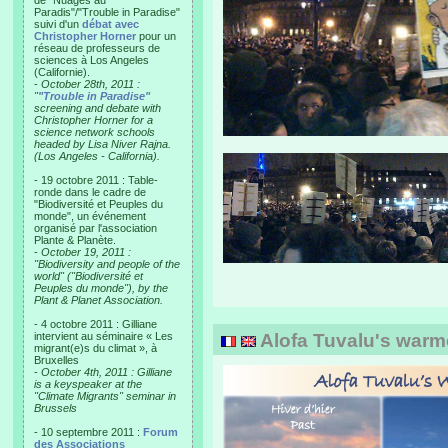
de "Nuages au
Paradis"/"Trouble in Paradise"
suivi d'un
débat avec
Christopher Horner
pour un
réseau de professeurs de
sciences à Los Angeles
(Californie).
-
October 28th, 2011 :
"
"Trouble in Paradise"
screening and debate with
Christopher Horner for a
science network schools
headed by Lisa Niver Rajna.
(Los Angeles - California).
- 19 octobre 2011 : Table-
ronde dans le cadre de
"Biodiversité et Peuples du
monde", un événement
organisé par l'association
Plante & Planète.
-
October 19, 2011 :
"Biodiversity and people of the
world" ("Biodiversité et
Peuples du monde"), by the
Plant & Planet Association.
- 4 octobre 2011 : Gilliane
intervient au séminaire « Les
Alofa Tuvalu's warm
migrant(e)s du climat », à
Bruxelles
-
October 4th, 2011 : Gilliane
is a keyspeaker at the
"Climate Migrants" seminar in
Brussels
- 10 septembre 2011 :
Forum
des Associations