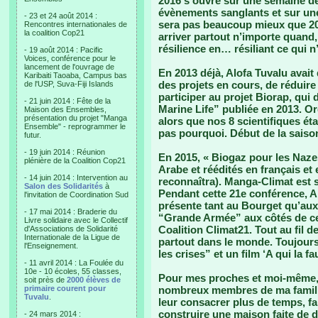
2016 s’ouvre sur une semaine 
évènements sanglants et sur une
- 23 et 24 août 2014 :
sera pas beaucoup mieux que 201
Rencontres internationales de
la coalition Cop21
arriver partout n’importe quand,
résilience en… résiliant ce qui n
- 19 août 2014 : Pacific
Voices, conférence pour le
lancement de l'ouvrage de
En 2013 déjà, Alofa Tuvalu avait 
Karibaiti Taoaba, Campus bas
des projets en cours, de réduire
de l'USP, Suva-Fiji Islands
participer au projet Biorap, qui 
- 21 juin 2014 : Fête de la
Marine Life” publiée en 2013. O
Maison des Ensembles,
présentation du projet "Manga
alors que nos 8 scientifiques ét
Ensemble" - reprogrammer le
pas pourquoi. Début de la saiso
futur.
- 19 juin 2014 : Réunion
En 2015, « Biogaz pour les Nazes 
plénière de la Coalition Cop21
Arabe et réédités en français et
- 14 juin 2014 : Intervention au
reconnaîtra). Manga-Climat est so
Salon des Solidarités
à
Pendant cette 21e conférence, Alo
l'invitation de Coordination Sud
présente tant au Bourget qu’au
- 17 mai 2014 : Braderie du
“Grande Armée” aux côtés de c
Livre solidaire avec le Collectif
Coalition Climat21. Tout au fil 
d'Associations de Solidarité
Internationale de la Ligue de
partout dans le monde. Toujours 
l'Enseignement.
les crises” et un film ‘A qui la f
- 11 avril 2014 : La Foulée du
10e - 10 écoles, 55 classes,
Pour mes proches et moi-même, 2
soit près de
2000 élèves de
primaire courent pour
nombreux membres de ma famille
Tuvalu
.
leur consacrer plus de temps, fa
construire une maison faite de d
- 24 mars 2014 :