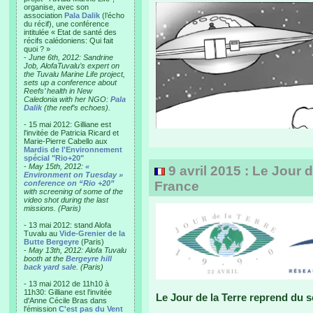
organise, avec son
association
Pala Dalik
(l’écho
du récif), une conférence
intitulée « Etat de santé des
récifs calédoniens: Qui fait
quoi ? »
-
June 6th, 2012: Sandrine
Job, AlofaTuvalu’s expert on
the Tuvalu Marine Life project,
sets up a conference about
Reefs’ health in New
Caledonia with her NGO:
Pala
Dalik
(the reef’s echoes).
- 15 mai 2012: Gilliane est
l'invitée de Patricia Ricard et
Marie-Pierre Cabello aux
Mardis de l'Environnement
spécial "Rio+20"
-
May 15th, 2012:
«
9 avril 2015 : Le Jour 
Environment on Tuesday »
conference on “Rio +20”
France
with screening of some of the
video shot during the last
missions. (Paris)
- 13 mai 2012: stand Alofa
Tuvalu au
Vide-Grenier de la
Butte Bergeyre
(Paris)
-
May 13th, 2012: Alofa Tuvalu
booth at the
Bergeyre hill
back yard sale
. (Paris)
- 13 mai 2012 de 11h10 à
11h30: Gilliane est l'invitée
Le Jour de la Terre reprend du 
d'Anne Cécile Bras dans
l'émission
C'est pas du Vent