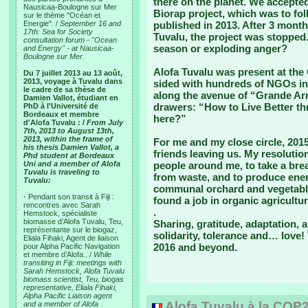
there on the planet. We accepted
Nausicaa-Boulogne sur Mer
Biorap project, which was to fo
sur le thème "Océan et
Energie". /
September 16 and
published in 2013. After 3 month
17th: Sea for Society
Tuvalu, the project was stopped
consultation forum - "Ocean
season or exploding anger?
and Energy" - at Nausicaa-
Boulogne sur Mer.
Alofa Tuvalu was present at the 
Du 7 juillet 2013 au 13 août,
2013, voyage à Tuvalu dans
sided with hundreds of NGOs in 
le cadre de sa thèse de
along the avenue of “Grande Armé
Damien Vallot, étudiant en
drawers: “How to Live Better th
PhD à l'Université de
Bordeaux et membre
here?”
d'Alofa Tuvalu : /
From July
7th, 2013 to August 13th,
2013, within the frame of
For me and my close circle, 20
his thesis Damien Vallot, a
friends leaving us. My resolutio
Phd student at Bordeaux
Uni and a member of Alofa
people around me, to take a brea
Tuvalu is traveling to
from waste, and to produce ene
Tuvalu:
communal orchard and vegetabl
- Pendant son transit à Fiji :
found a job in organic agricultur
rencontres avec Sarah
.
Hemstock, spécialiste
biomasse d’Alofa Tuvalu, Teu,
Sharing, gratitude, adaptation, a
représentante sur le biogaz,
solidarity, tolerance and… love!
Eliala Fihaki, Agent de liaison
2016 and beyond.
pour Alpha Pacific Navigation
et membre d’Alofa.. /
While
transiting in Fiji: meetings with
Sarah Hemstock, Alofa Tuvalu
biomass scientist, Teu, biogas
representative, Eliala Fihaki,
Alpha Pacific Liaison agent
Alofa Tuvalu à la COP
and a member of Alofa