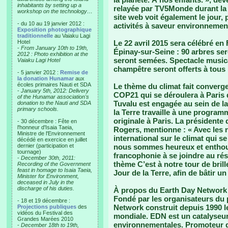
inhabitants by setting up a
relayée par TV5Monde durant la
workshop on the technology…
site web voit également le jour, 
- du 10 au 19 janvier 2012 :
activités à saveur environnemen
Exposition photographique
traditionnelle
au Vaiaku Lagi
Hotel
Le 22 avril 2015 sera célébré en
-
From January 10th to 19th,
Épinay-sur-Seine : 90 arbres se
2012 : Photo exhibition at the
seront semées. Spectacle musical
Vaiaku Lagi Hotel
champêtre seront offerts à tous 
- 5 janvier 2012 :
Remise de
la donation Hunamar
aux
écoles primaires Nauti et SDA
Le thème du climat fait converge
-
January 5th, 2012: Delivery
COP21 qui se déroulera à Paris
of the Hunamar association's
Tuvalu est engagée au sein de la
donation to the Nauti and SDA
primary schools.
la Terre travaille à une program
originale à Paris. La présidente
- 30 décembre : Fête en
l'honneur d'Isaia Taeia,
Rogers, mentionne : « Avec les 
Ministre de l'Environnement
international sur le climat qui 
décédé en exercice en juillet
dernier (participation et
nous sommes heureux et enthous
tournage)
francophonie à se joindre au rés
-
December 30th, 2011:
thème C’est à notre tour de brille
Recording of the Government
feast in homage to Isaia Taeia,
Jour de la Terre, afin de bâtir 
Minister for Environment,
deceased in July in the
discharge of his duties.
À propos du Earth Day Network 
Fondé par les organisateurs du 
- 18 et 19 décembre :
Network construit depuis 1990 
Projections publiques
des
vidéos du Festival des
mondiale. EDN est un catalyseur 
Grandes Marées 2010
environnementales. Promoteur de 
-
December 18th to 19th,