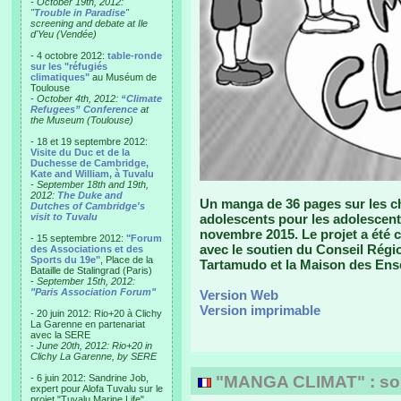
- October 19th, 2012:
"
Trouble in Paradise
"
screening and debate at Ile
d'Yeu (Vendée)
- 4 octobre 2012:
table-ronde
sur les "réfugiés
climatiques"
au Muséum de
Toulouse
-
October 4th, 2012:
“Climate
Refugees” Conference
at
the Museum (Toulouse)
- 18 et 19 septembre 2012:
Visite du Duc et de la
Duchesse de Cambridge,
Kate and William, à Tuvalu
-
September 18th and 19th,
2012:
The Duke and
Un manga de 36 pages sur les ch
Dutches of Cambridge's
visit to Tuvalu
adolescents pour les adolescent
novembre 2015. Le projet a été 
- 15 septembre 2012:
"Forum
avec le soutien du Conseil Région
des Associations et des
Sports du 19e"
, Place de la
Tartamudo et la Maison des Ens
Bataille de Stalingrad (Paris)
-
September 15th, 2012:
"Paris Association Forum"
Version Web
Version imprimable
- 20 juin 2012: Rio+20 à Clichy
La Garenne en partenariat
avec la SERE
-
June 20th, 2012: Rio+20 in
Clichy La Garenne, by SERE
- 6 juin 2012: Sandrine Job,
"MANGA CLIMAT" : sort
expert pour Alofa Tuvalu sur le
projet "Tuvalu Marine Life",