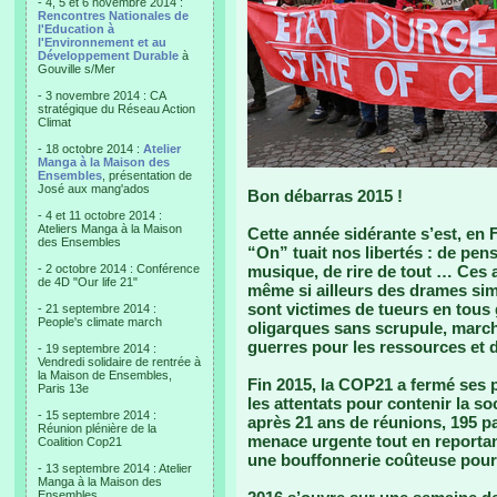
- 4, 5 et 6 novembre 2014 :
Rencontres Nationales de
l'Education à
l'Environnement et au
Développement Durable
à
Gouville s/Mer
- 3 novembre 2014 : CA
stratégique du Réseau Action
Climat
- 18 octobre 2014 :
Atelier
Manga à la Maison des
Ensembles
, présentation de
José aux mang'ados
Bon débarras 2015 !
- 4 et 11 octobre 2014 :
Ateliers Manga à la Maison
Cette année sidérante s’est, en 
des Ensembles
“On” tuait nos libertés : de pens
- 2 octobre 2014 : Conférence
musique, de rire de tout … Ces a
de 4D "Our life 21"
même si ailleurs des drames simi
sont victimes de tueurs en tous 
- 21 septembre 2014 :
People's climate march
oligarques sans scrupule, marc
guerres pour les ressources et d
- 19 septembre 2014 :
Vendredi solidaire de rentrée à
la Maison de Ensembles,
Fin 2015, la COP21 a fermé ses 
Paris 13e
les attentats pour contenir la so
- 15 septembre 2014 :
après 21 ans de réunions, 195 pa
Réunion plénière de la
menace urgente tout en reportan
Coalition Cop21
une bouffonnerie coûteuse pour u
- 13 septembre 2014 : Atelier
Manga à la Maison des
Ensembles