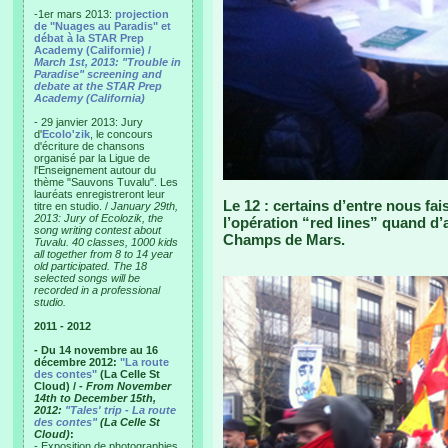
-1er mars 2013:
projection
de "Nuages au Paradis" et
débat à la STAR Prep
Academy (Californie) /
March 1st, 2013: "Trouble in
Paradise" screening and
debate at the STAR Prep
Academy (California)
- 29 janvier 2013: Jury
d'
Ecolo'zik
, le concours
d'écriture de chansons
organisé par la Ligue de
l'Enseignement autour du
thème "Sauvons Tuvalu". Les
lauréats enregistreront leur
Le 12 : certains d’entre nous fa
titre en studio. /
January 29th,
2013: Jury of Ecolozik, the
l’opération “red lines” quand d’
song writing contest about
Champs de Mars.
Tuvalu. 40 classes, 1000 kids
all together from 8 to 14 year
old participated. The 18
selected songs will be
recorded in a professional
studio.
2011 - 2012
- Du 14 novembre au 16
décembre 2012:
"La route
des contes"
(La Celle St
Cloud) /
- From November
14th to December 15th,
2012:
"Tales' trip - La route
des contes"
(La Celle St
Cloud)
:
- Exposition de photographies