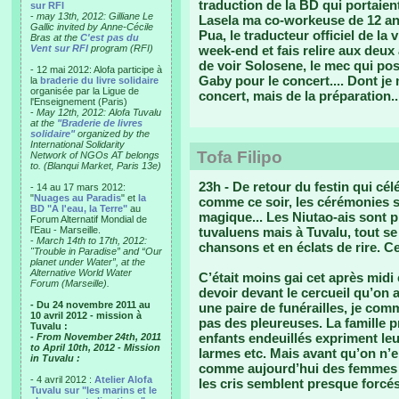
traduction de la BD qui portaien
sur RFI
-
may 13th, 2012: Gilliane Le
Lasela ma co-workeuse de 12 ans
Gallic invited by Anne-Cécile
Pua, le traducteur officiel de la v
Bras at the
C'est pas du
Vent sur RFI
program (RFI)
week-end et fais relire aux deu
de voir Solosene, le mec qui po
- 12 mai 2012: Alofa participe à
Gaby pour le concert.... Dont je 
la
braderie du livre solidaire
organisée par la Ligue de
concert, mais de la préparation..
l'Enseignement (Paris)
-
May 12th, 2012: Alofa Tuvalu
at the
"Braderie de livres
solidaire"
organized by the
International Solidarity
Tofa Filipo
Network of NGOs AT belongs
to. (Blanqui Market, Paris 13e)
23h - De retour du festin qui cél
- 14 au 17 mars 2012:
"
Nuages au Paradis
" et
la
comme ce soir, les cérémonies se
BD "A l'eau, la Terre"
au
magique... Les Niutao-ais sont p
Forum Alternatif Mondial de
l'Eau - Marseille.
tuvaluens mais à Tuvalu, tout
-
March 14th to 17th, 2012:
chansons et en éclats de rire. Ce 
"Trouble in Paradise” and “Our
planet under Water”, at the
Alternative World Water
C’était moins gai cet après midi
Forum (Marseille).
devoir devant le cercueil qu’on 
- Du 24 novembre 2011 au
une paire de funérailles, je co
10 avril 2012 - mission à
pas des pleureuses. La famille 
Tuvalu :
enfants endeuillés expriment le
- From November 24th, 2011
to April 10th, 2012 - Mission
larmes etc. Mais avant qu’on n’en
in Tuvalu :
comme aujourd’hui des femmes d
- 4 avril 2012 :
Atelier Alofa
les cris semblent presque forcés.
Tuvalu sur "les marins et le