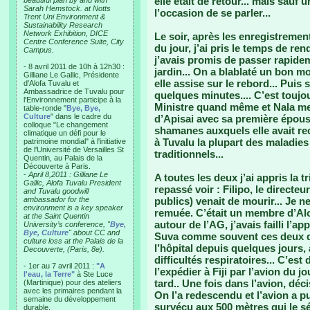
elle était de retour... mais sauf
beautiful plan by and with
Sarah Hemstock. at Notts
l’occasion de se parler...
Trent Uni Environment &
Sustainability Research
Network Exhibition, DICE
Le soir, après les enregistreme
Centre Conference Suite, City
du jour, j’ai pris le temps de re
Campus.
j’avais promis de passer rapidem
- 8 avril 2011 de 10h à 12h30 :
jardin... On a blablaté un bon m
Gilliane Le Gallic, Présidente
elle assise sur le rebord... Puis 
d'Alofa Tuvalu et
Ambassadrice de Tuvalu pour
quelques minutes.... C’est toujo
l'Environnement participe à la
Ministre quand même et Nala me r
table-ronde "
Bye, Bye,
Culture
" dans le cadre du
d’Apisai avec sa première épou
colloque "Le changement
shamanes auxquels elle avait re
climatique un défi pour le
à Tuvalu la plupart des maladies
patrimoine mondial" à l'initiative
de l'Université de Versailles St
traditionnels...
Quentin, au Palais de la
Découverte à Paris.
-
April 8,2011 : Gilliane Le
A toutes les deux j’ai appris la t
Gallic, Alofa Tuvalu President
repassé voir : Filipo, le direct
and Tuvalu goodwill
ambassador for the
publics) venait de mourir... Je n
environment is a key speaker
remuée. C’était un membre d’Alo
at the Saint Quentin
autour de l’AG, j’avais failli l’app
University’s conference, "
Bye,
Bye, Culture
" about CC and
Suva comme souvent ces deux dern
culture loss at the Palais de la
l’hôpital depuis quelques jours,
Decouverte, (Paris, 8e).
difficultés respiratoires... C’est 
- 1er au 7 avril 2011 :
"A
l’expédier à Fiji par l’avion du j
l'eau, la Terre"
à Ste Luce
tard.. Une fois dans l’avion, déci
(Martinique) pour des ateliers
avec les primaires pendant la
On l’a redescendu et l’avion a pu
semaine du développement
survécu aux 500 mètres qui le sé
durable.