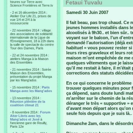
Fetaui Tuvalu
heures sur Terre avec
Science Frontières et Terre.tv
Samedi 30 Juin 2007
- 2 et 16 décembre 2014 :
Atelier Our Life 21, prises de
vue 1/4 et 2/4 à la
Il fait beau, pas trop chaud. Ce 
ressourcerie
jeunes hommes installés dans le
- 22 novembre 2014 : village
alcoolisés à 9h30.. et bien sûr..
des associations de solidarité
voyant sur le balcon, l’un d’entr
internationale de la Ligue de
l'Enseignement, 18 à 22h dans
demandé l’autorisation (déjà ext
la salle de spectacle du centre
habituel « vous pouvez rester s
Tour des Dames, Paris
leurs rires graveleux et leurs ro
- 22 et 24 novembre 2014 :
maison m’ont empêchée de me con
ateliers Manga à la Maison
quelques vêtements que je laisse
des Ensembles
qu’il me restait à faire, il m’était
- 21 novembre 2014 : Soirée
corrections des statuts décidées
Maison des Ensembles,
présentation du projet Manga
par les Mang'ados
En ce qui concerne le problème d
- 15 novembre 2014 :
Paris
trouver quelques minutes pour f
Manga avec les Mang'ados
ça dépend, sans doute lundi matin
m’arrêter sur le chemin de la ré
- 13 novembre 2014 :
Réunion plénière de la
déranger le très « supportive » 
coalition climat 21
d’avant mon départ alors qu’on n
- 8 novembre 2014 :
Forum
seule fois depuis que je suis là..
Alter Libris avec les
Mang'ados et José
à
Dimanche 2am, dans le désordre
l'ancienne gare de Reuilly,
Paris 12e