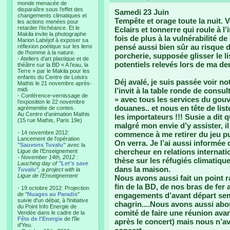
monde menacée de
disparaître sous l’effet des
Samedi 23 Juin
changements climatiques et
Tempête et orage toute la nuit. V
les actions menées pour
retarder l’échéance. Et le
Eclairs et tonnerre qui roule à l
Makila invite la photographe
fois de plus à la vulnérabilité de
Marion Labéjof à exposer sa
pensé aussi bien sûr au risque d
réflexion poétique sur les liens
de l’homme à la nature.
porcherie, supposée glisser le l
- Ateliers d’art plastique et de
potentiels relevés lors de ma de
théâtre sur la BD « A l’eau, la
Terre » par le Makila pour les
enfants du Centre de Loisirs
Déj avalé, je suis passée voir no
Mathis le 21 novembre après-
midi.
l’invit à la table ronde de consu
- Conférence-vernissage de
» avec tous les services du gouv
l’exposition le 22 novembre
douanes.. et nous en tête de lis
agrémentée de contes.
Au Centre d’animation Mathis
les importateurs !!! Susie a dit 
(15 rue Mathis, Paris 19e)
malgré mon envie d’y assister, i
- 14 novembre 2012:
commence à me retirer du jeu pu
Lancement de l'opération
On verra. Je l’ai aussi informée
"Sauvons Tuvalu"
avec la
chercheur en relations internatio
Ligue de l'Enseignement
- November 14th, 2012 :
thèse sur les réfugiés climatiques
Lauching day of
"Let's save
dans la maison.
Tuvalu"
, a project with la
Ligue de l'Enseignement
Nous avons aussi fait un point ra
fin de la BD, de nos bras de fer 
- 19 octobre 2012: Projection
de "
Nuages au Paradis
"
engagements d’avant départ semb
suivie d'un débat, à l'initiative
chagrin....Nous avons aussi ab
du Point Info Energie de
comité de faire une réunion ava
Vendée dans le cadre de la
Fête de l'Energie
de l'île
après le concert) mais nous n’av
d'Yeu.