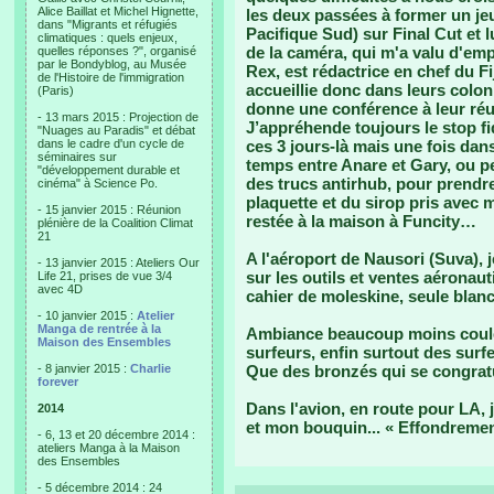
Alice Baillat et Michel Hignette,
les deux passées à former un j
dans "Migrants et réfugiés
Pacifique Sud) sur Final Cut et l
climatiques : quels enjeux,
de la caméra, qui m'a valu d'em
quelles réponses ?", organisé
par le Bondyblog, au Musée
Rex, est rédactrice en chef du Fij
de l'Histoire de l'immigration
accueillie donc dans leurs colo
(Paris)
donne une conférence à leur ré
- 13 mars 2015 : Projection de
J’appréhende toujours le stop f
"Nuages au Paradis" et débat
dans le cadre d'un cycle de
ces 3 jours-là mais une fois dans
séminaires sur
temps entre Anare et Gary, ou pe
"développement durable et
des trucs antirhub, pour prendre
cinéma" à Science Po.
plaquette et du sirop pris avec 
- 15 janvier 2015 : Réunion
restée à la maison à Funcity…
plénière de la Coalition Climat
21
A l'aéroport de Nausori (Suva), 
- 13 janvier 2015 : Ateliers Our
sur les outils et ventes aéronau
Life 21, prises de vue 3/4
avec 4D
cahier de moleskine, seule blanc
- 10 janvier 2015 :
Atelier
Manga de rentrée à la
Ambiance beaucoup moins couleur
Maison des Ensembles
surfeurs, enfin surtout des su
- 8 janvier 2015 :
Charlie
Que des bronzés qui se congratu
forever
Dans l'avion, en route pour LA, j’
2014
et mon bouquin... « Effondremen
- 6, 13 et 20 décembre 2014 :
ateliers Manga à la Maison
des Ensembles
- 5 décembre 2014 : 24