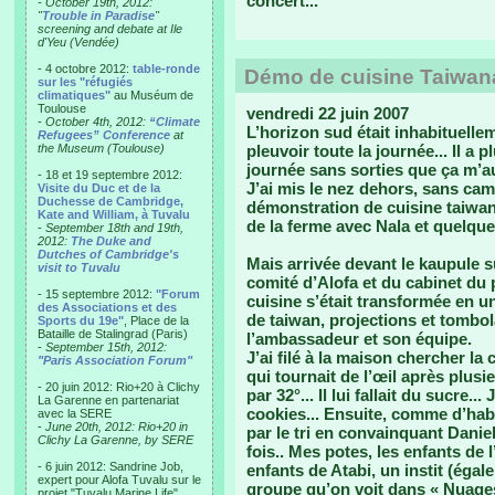
concert...
- October 19th, 2012:
"
Trouble in Paradise
"
screening and debate at Ile
d'Yeu (Vendée)
- 4 octobre 2012:
table-ronde
Démo de cuisine Taiwan
sur les "réfugiés
climatiques"
au Muséum de
Toulouse
vendredi 22 juin 2007
-
October 4th, 2012:
“Climate
L’horizon sud était inhabituellem
Refugees” Conference
at
the Museum (Toulouse)
pleuvoir toute la journée... Il a 
journée sans sorties que ça m’au
- 18 et 19 septembre 2012:
J’ai mis le nez dehors, sans ca
Visite du Duc et de la
Duchesse de Cambridge,
démonstration de cuisine taiwa
Kate and William, à Tuvalu
de la ferme avec Nala et quelque
-
September 18th and 19th,
2012:
The Duke and
Dutches of Cambridge's
Mais arrivée devant le kaupule 
visit to Tuvalu
comité d’Alofa et du cabinet du 
- 15 septembre 2012:
"Forum
cuisine s’était transformée en 
des Associations et des
de taiwan, projections et tombol
Sports du 19e"
, Place de la
Bataille de Stalingrad (Paris)
l’ambassadeur et son équipe.
-
September 15th, 2012:
J’ai filé à la maison chercher l
"Paris Association Forum"
qui tournait de l’œil après plus
- 20 juin 2012: Rio+20 à Clichy
par 32°... Il lui fallait du sucre..
La Garenne en partenariat
cookies... Ensuite, comme d’hab 
avec la SERE
-
June 20th, 2012: Rio+20 in
par le tri en convainquant Danie
Clichy La Garenne, by SERE
fois.. Mes potes, les enfants de
- 6 juin 2012: Sandrine Job,
enfants de Atabi, un instit (ég
expert pour Alofa Tuvalu sur le
groupe qu’on voit dans « Nuages 
projet "Tuvalu Marine Life",