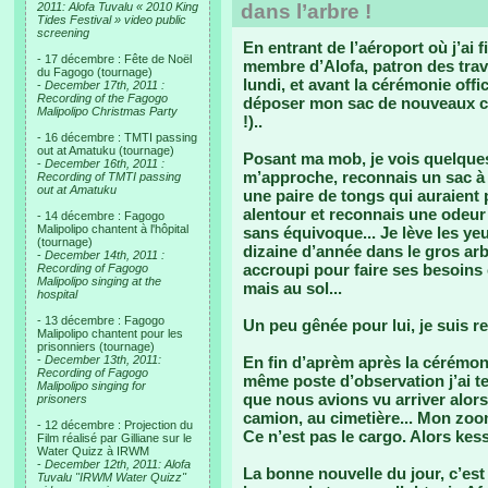
2011: Alofa Tuvalu « 2010 King
dans l’arbre !
Tides Festival » video public
screening
En entrant de l’aéroport où j’ai fi
- 17 décembre : Fête de Noël
membre d’Alofa, patron des trav
du Fagogo (tournage)
lundi, et avant la cérémonie offic
-
December 17th, 2011 :
Recording of the Fagogo
déposer mon sac de nouveaux col
Malipolipo Christmas Party
!)..
- 16 décembre : TMTI passing
out at Amatuku (tournage)
Posant ma mob, je vois quelques 
-
December 16th, 2011 :
m’approche, reconnais un sac à d
Recording of TMTI passing
out at Amatuku
une paire de tongs qui auraient p
alentour et reconnais une odeur 
- 14 décembre : Fagogo
Malipolipo chantent à l'hôpital
sans équivoque... Je lève les y
(tournage)
dizaine d’année dans le gros arbr
-
December 14th, 2011 :
accroupi pour faire ses besoins
Recording of Fagogo
Malipolipo singing at the
mais au sol...
hospital
- 13 décembre : Fagogo
Un peu gênée pour lui, je suis re
Malipolipo chantent pour les
prisonniers (tournage)
-
December 13th, 2011:
En fin d’aprèm après la cérémonie
Recording of Fagogo
même poste d’observation j’ai 
Malipolipo singing for
que nous avions vu arriver alor
prisoners
camion, au cimetière... Mon zoom 
- 12 décembre : Projection du
Ce n’est pas le cargo. Alors kes
Film réalisé par Gilliane sur le
Water Quizz à IRWM
-
December 12th, 2011: Alofa
La bonne nouvelle du jour, c’est
Tuvalu "IRWM Water Quizz"