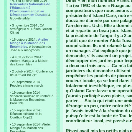
Diner « en mon honneur » chez Ri
- 4, 5 et 6 novembre 2014 :
Rencontres Nationales de
Tia (ex TMC et dans « Nuage au 
l'Education à
compositeurs que nous avions affi
l'Environnement et au
Développement Durable
à
présidente d’Island Care, notre 
Gouville s/Mer
douzaine d’année par une palag
l’an dernier.. Ushi. Elle a don
- 3 novembre 2014 : CA
stratégique du Réseau Action
et ai repartie un beau jour. Isla
Climat
la présidente de Tango il y a 2 
- 18 octobre 2014 :
Atelier
plutôt que de monter Alofa Tuval
Manga à la Maison des
coopération. Ils ont relancé la 
Ensembles
, présentation de
un manager. J’ai expliqué que je
José aux mang'ados
demande, s’ils avaient un projet…
- 4 et 11 octobre 2014 :
développer des jardins pour leq
Ateliers Manga à la Maison
des Ensembles
a deux ou trois ans…. Ca m’a fai
jardiniers du dimanche utilisen
- 2 octobre 2014 : Conférence
de 4D "Our life 21"
empêcher les poulets de picorer l
couleur locale, ça se fond dans l
- 21 septembre 2014 :
totalement inesthétique, en plus
People's climate march
qu’Island Care fasse une opérat
- 19 septembre 2014 :
j’aurais participé avec plaisir, 
Vendredi solidaire de rentrée à
la Maison de Ensembles,
parler…. Siuila qui était une ami
Paris 13e
dérange un peu, notre notoriété
je l’avais invitée à la réunion du 
- 15 septembre 2014 :
Réunion plénière de la
puisqu’elle est la tante de Tau, l
Coalition Cop21
coordinateur local, est passé au
- 13 septembre 2014 : Atelier
Manga à la Maison des
Risasi avait mis les petits plats 
Ensembles