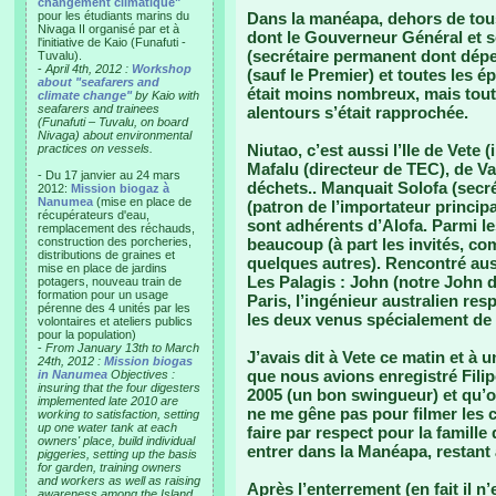
changement climatique"
pour les étudiants marins du
Dans la manéapa, dehors de tous
Nivaga II organisé par et à
dont le Gouverneur Général et 
l'initiative de Kaio (Funafuti -
(secrétaire permanent dont dépend
Tuvalu).
-
April 4th, 2012 :
Workshop
(sauf le Premier) et toutes les 
about "seafarers and
était moins nombreux, mais tout
climate change"
by Kaio with
seafarers and trainees
alentours s’était rapprochée.
(Funafuti – Tuvalu, on board
Nivaga) about environmental
Niutao, c’est aussi l’Ile de Vete (
practices on vessels.
Mafalu (directeur de TEC), de Va
- Du 17 janvier au 24 mars
déchets.. Manquait Solofa (secr
2012:
Mission biogaz à
Nanumea
(mise en place de
(patron de l’importateur principa
récupérateurs d'eau,
sont adhérents d’Alofa. Parmi l
remplacement des réchauds,
construction des porcheries,
beaucoup (à part les invités, co
distributions de graines et
quelques autres). Rencontré auss
mise en place de jardins
Les Palagis : John (notre John 
potagers, nouveau train de
formation pour un usage
Paris, l’ingénieur australien re
pérenne des 4 unités par les
les deux venus spécialement de F
volontaires et ateliers publics
pour la population)
-
From January 13th to March
J’avais dit à Vete ce matin et à 
24th, 2012 :
Mission biogas
que nous avions enregistré Filip
in Nanumea
Objectives :
insuring that the four digesters
2005 (un bon swingueur) et qu’on
implemented late 2010 are
ne me gêne pas pour filmer les c
working to satisfaction, setting
up one water tank at each
faire par respect pour la famille 
owners' place, build individual
entrer dans la Manéapa, restant 
piggeries, setting up the basis
for garden, training owners
and workers as well as raising
Après l’enterrement (en fait il n
awareness among the Island