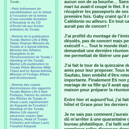
aucun son de sa bouche… Sans dou
Tuvalu..
mari lui avait-il coupé le filet. I
-
Petit événement de
récupérer les passeports de ses 
sensibilisation sur le climat
à l'occasion de la remise
première fois. Gaby craint qu’il
d'une nouvelle donation
Calédonie ou ailleurs. En tout ca
d'Hunamar et du CD
aurait pas de concert !
d'Ecolo'zik aux écoles
primaires de Tuvalu
J’ai profité du montage de l’émi
-
Remise de la publication
Tuvalu Marine Life à Willy
désolés, pas de concert mais pe
Telavi, Premier Ministre de
exécutif »… Tout le monde était 
Tuvalu et à Apisai Ielemia,
demandait une dernière réunion 
Ministre des Affaires
étrangères et de
me permettait de libérer une pa
l'Environnement de Tuvalu /
Handing of the Tuvalu
Marine Life publication to
J’ai fait le tour de la quinzai
Tuvalu Prime Minister Willy
amis pour leur proposer. Tous le
Telavi and to Apisai Ielemia,
Minister of Foreign Affairs
Saufatu, bien embêté d’être re
and Environment.
importante. Finalement Eti non pl
mariage de sa fille qu’il avait appri
- Remise des copies
électroniques des rapports
maison pour préparer la réunion
Tuvalu Marine Life à Sam
Finikaso, Patron du service
des Pêches de Tuvalu et
Entre hier et aujourd’hui, j’ai f
Uluao Lauti, représentant
hôtel et Grace pour les dernier
du Kaupule de Funafuti /
Handing of the Tuvalu
Marine Life reports’
Je ne sais pas comment j’aurais 
electronic copies Sam
dû m’arrêter à une quarantaine 
Finikaso, Head of Tuvalu
Fisheries and Uluao Lauti,
bureau philatélique. J’ai failli 
Funafuti Kaupule
remplacer celles disparues dan