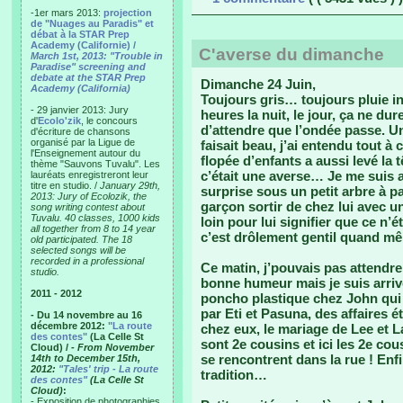
-1er mars 2013:
projection
de "Nuages au Paradis" et
débat à la STAR Prep
Academy (Californie) /
C'averse du dimanche
March 1st, 2013: "Trouble in
Paradise" screening and
debate at the STAR Prep
Dimanche 24 Juin,
Academy (California)
Toujours gris… toujours pluie in
- 29 janvier 2013: Jury
heures la nuit, le jour, ça ne dur
d'
Ecolo'zik
, le concours
d’attendre que l’ondée passe. Un 
d'écriture de chansons
organisé par la Ligue de
faisait beau, j’ai entendu tout à
l'Enseignement autour du
flopée d’enfants a aussi levé la t
thème "Sauvons Tuvalu". Les
c’était une averse… Je me suis a
lauréats enregistreront leur
titre en studio. /
January 29th,
surprise sous un petit arbre à p
2013: Jury of Ecolozik, the
garçon sortir de chez lui avec u
song writing contest about
Tuvalu. 40 classes, 1000 kids
loin pour lui signifier que ce n’ét
all together from 8 to 14 year
c’est drôlement gentil quand mê
old participated. The 18
selected songs will be
recorded in a professional
Ce matin, j’pouvais pas attendre
studio.
bonne humeur mais je suis arr
2011 - 2012
poncho plastique chez John qui 
par Eti et Pasuna, des affaires ét
- Du 14 novembre au 16
décembre 2012:
"La route
chez eux, le mariage de Lee et L
des contes"
(La Celle St
sont 2e cousins et ici les 2e cou
Cloud) /
- From November
se rencontrent dans la rue ! Enfi
14th to December 15th,
2012:
"Tales' trip - La route
tradition…
des contes"
(La Celle St
Cloud)
:
- Exposition de photographies