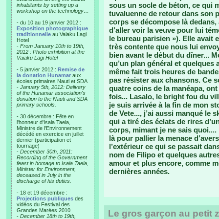
sous un socle de béton, ce qui m
inhabitants by setting up a
workshop on the technology…
tuvaluenne de retour dans son p
corps se décompose là dedans, au
- du 10 au 19 janvier 2012 :
Exposition photographique
d’aller voir la veuve pour lui t
traditionnelle
au Vaiaku Lagi
le bureau parisien »). Elle avait
Hotel
très contente que nous lui envoy
-
From January 10th to 19th,
2012 : Photo exhibition at the
bien avant le début du dîner... Mo
Vaiaku Lagi Hotel
qu’un plan général et quelques a
- 5 janvier 2012 :
Remise de
même fait trois heures de bandes.
la donation Hunamar
aux
pas résister aux chansons. Ce s
écoles primaires Nauti et SDA
-
January 5th, 2012: Delivery
quatre coins de la manéapa, ont 
of the Hunamar association's
fois... Lasalo, le bright fou du v
donation to the Nauti and SDA
je suis arrivée à la fin de mon 
primary schools.
de Vete..., j’ai aussi manqué le 
- 30 décembre : Fête en
qui a tiré des éclats de rires d’
l'honneur d'Isaia Taeia,
Ministre de l'Environnement
corps, mimant je ne sais quoi....
décédé en exercice en juillet
là pour pallier la menace d’aver
dernier (participation et
l’extérieur ce qui se passait dan
tournage)
-
December 30th, 2011:
nom de Filipo et quelques autres 
Recording of the Government
amour et plus encore, comme me
feast in homage to Isaia Taeia,
Minister for Environment,
dernières années.
deceased in July in the
discharge of his duties.
- 18 et 19 décembre :
Projections publiques
des
vidéos du Festival des
Grandes Marées 2010
Le gros garçon au petit zi
-
December 18th to 19th,