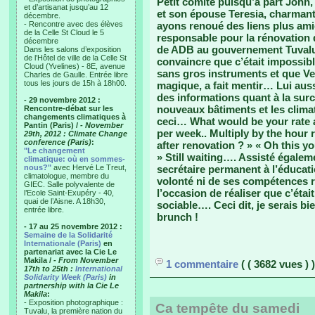
Petit comité puisqu’à part John,
et d’artisanat jusqu’au 12
et son épouse Teresia, charmant
décembre.
- Rencontre avec des élèves
ayons renoué des liens plus amica
de la Celle St Cloud le 5
responsable pour la rénovation d
décembre
de ADB au gouvernement Tuvaluen
Dans les salons d’exposition
de l’Hôtel de ville de la Celle St
convaincre que c’était impossibl
Cloud (Yvelines) - 8E, avenue
sans gros instruments et que Vete,
Charles de Gaulle. Entrée libre
tous les jours de 15h à 18h00.
magique, a fait mentir… Lui auss
des informations quant à la sur
- 29 novembre 2012 :
nouveaux bâtiments et les clim
Rencontre-débat sur les
changements climatiques à
ceci… What would be your rate
Pantin (Paris) /
- November
per week.. Multiply by the hour
29th, 2012 : Climate Change
conference (Paris)
:
after renovation ? » « Oh this y
"Le changement
» Still waiting…. Assisté égaleme
climatique: où en sommes-
nous?"
avec Hervé Le Treut,
secrétaire permanent à l’éducati
climatologue, membre du
volonté ni de ses compétences ré
GIEC. Salle polyvalente de
l’occasion de réaliser que c’éta
l’Ecole Saint-Exupéry - 40,
quai de l’Aisne. A 18h30,
sociable…. Ceci dit, je serais bi
entrée libre.
brunch !
- 17 au 25 novembre 2012 :
Semaine de la Solidarité
Internationale (Paris)
en
partenariat avec la Cie Le
Makila /
- From November
1 commentaire
( ( 3682 vues ) )
17th to 25th :
International
Solidarity Week (Paris)
in
partnership with la Cie Le
Makila
:
- Exposition photographique :
Ca tempête du samedi
Tuvalu, la première nation du