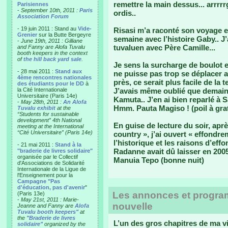
remettre la main dessus... arrrrr
Parisiennes
-
September 10th, 2011 :
Paris
ordis..
Association Forum
- 19 juin 2011 : Stand au
Vide-
Risasi m’a raconté son voyage e
Grenier
sur la Butte Bergeyre
semaine avec l’histoire Gaby.. J’
-
June 19th, 2011 : Gilliane
tuvaluen avec Père Camille...
and Fanny are Alofa Tuvalu
booth keepers in the context
of
the hill back yard sale
.
Je sens la surcharge de boulot e
- 28 mai 2011 :
Stand aux
ne puisse pas trop se déplacer a
4ème rencontres nationales
près, ce serait plus facile de la 
des étudiants pour le DD
à
la Cité Internationale
J’avais même oublié que demain,
Universitaire (Paris 14e)
Kamuta.. J’en ai bien reparlé à S
-
May 28th, 2011 :
An Alofa
Hmm. Pauta Magiso ! (poil à grat
Tuvalu exhibit
at the
“Students for sustainable
development” 4th National
En guise de lecture du soir, ap
meeting at the International
“Cité Universitaire” (Paris 14e)
country », j’ai ouvert « effondr
l’historique et les raisons d’ef
- 21 mai 2011 :
Stand à la
Radanne avait dû laisser en 2005
"braderie de livres solidaire"
organisée par le Collectif
Manuia Tepo (bonne nuit)
d'Associations de Solidarité
Internationale de la Ligue de
l'Enseignement pour la
Campagne "Pas
d'éducation, pas d'avenir
"
Les annonces et program
(Paris 13e)
-
May 21st, 2011 : Marie-
nouvelle
Jeanne and Fanny are
Alofa
Tuvalu booth keepers"
at
the
"Braderie de livres
L’un des gros chapitres de ma v
solidaire"
organized by the