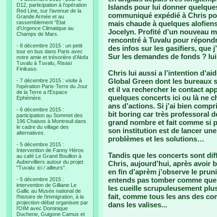
D12, participation à l’opération
Islands pour lui donner quelque
Red Line, sur l’avenue de la
communiqué expédié à Chris pour
Grande Armée et au
rassemblement “Etat
mais chaude à quelques alofiens
d’Urgence Climatique au
Jocelyn. Profité d’un nouveau 
Champs de Mars.
rencontré à Tuvalu pour répondr
- 8 décembre 2015 : un petit
des infos sur les gasifiers, que j
tour en bus dans Paris avec
Sur les demandes de fonds ? lui
notre amie et trésorière d’Alofa
Tuvalu à Tuvalu, Risasi
Finikaso.
Chris lui aussi a l’intention d’ai
Global Green dont les bureaux s
- 7 décembre 2015 : visite à
l’opération Paris-Terre du Jour
et il va rechercher le contact ap
de la Terre a l’Espace
quelques concerts ici ou là ne ch
Ephémère.
ans d’actions. Si j’ai bien compr
- 6 décembre 2015 :
bit boring car très professoral 
participation au Sommet des
196 Chaises à Montreuil dans
grand nombre et fait comme si pe
le cadre du village des
son institution est de lancer un
alternatives.
problèmes et les solutions…
- 5 décembre 2015 :
Intervention de Fanny Héros
Tandis que les concerts sont dif
au café Le Grand Bouillon à
Aubervilliers autour du projet
Chris, aujourd’hui, après avoir b
"Tuvalu: ici / ailleurs".
en fin d’aprèm j’observe le prun
entends pas tomber comme quelq
- 5 décembre 2015 :
intervention de Gilliane Le
les cueille scrupuleusement plus
Gallic au Musée national de
fait, comme tous les ans des com
l’histoire de l’immigration, à la
projection-débat organisee par
dans les valises...
l’OIM avec Dominique
Duchene, Guigone Camus et