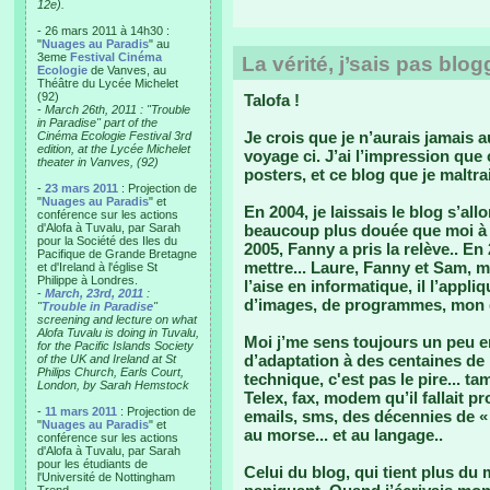
12e).
- 26 mars 2011 à 14h30 :
"
Nuages au Paradis
" au
3eme
Festival Cinéma
La vérité, j’sais pas blogg
Ecologie
de Vanves, au
Théâtre du Lycée Michelet
(92)
Talofa !
-
March 26th, 2011 : "Trouble
in Paradise" part of the
Je crois que je n’aurais jamais 
Cinéma Ecologie Festival 3rd
edition, at the Lycée Michelet
voyage ci. J’ai l’impression que
theater in Vanves, (92)
posters, et ce blog que je maltrai
-
23 mars 2011
: Projection de
"
Nuages au Paradis
" et
En 2004, je laissais le blog s’al
conférence sur les actions
d'Alofa à Tuvalu, par Sarah
beaucoup plus douée que moi à l'e
pour la Société des Iles du
2005, Fanny a pris la relève.. En 
Pacifique de Grande Bretagne
mettre... Laure, Fanny et Sam, mo
et d'Ireland à l'église St
Philippe à Londres.
l’aise en informatique, il l’appl
-
March, 23rd, 2011
:
d’images, de programmes, mon 
"
Trouble in Paradise
"
screening and lecture on what
Alofa Tuvalu is doing in Tuvalu,
Moi j’me sens toujours un peu 
for the Pacific Islands Society
d’adaptation à des centaines de
of the UK and Ireland at St
Philips Church, Earls Court,
technique, c'est pas le pire... t
London, by Sarah Hemstock
Telex, fax, modem qu’il fallait p
-
11 mars 2011
: Projection de
emails, sms, des décennies de «
"
Nuages au Paradis
" et
au morse... et au langage..
conférence sur les actions
d'Alofa à Tuvalu, par Sarah
pour les étudiants de
Celui du blog, qui tient plus d
l'Université de Nottingham