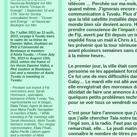
télécom … Perchée sur ma mob, j
Nausicaa-Boulogne sur Mer
sur le thème "Océan et
quand même. J’ignorais encore q
Energie". /
September 16 and
communication à Tuvalu. Plus d’i
17th: Sea for Society
consultation forum - "Ocean
que la télé satellite installée de
and Energy" - at Nausicaa-
monde bien sûr devient accro.
Boulogne sur Mer.
prendre conscience de l’impact 
Du 7 juillet 2013 au 13 août,
de Fiji, averti par Eti depuis un
2013, voyage à Tuvalu dans
expédié fissa un mail à Chris à 
le cadre de sa thèse de
Damien Vallot, étudiant en
les prévenir que la tour sérieu
PhD à l'Université de
avant plusieurs semaines sans d
Bordeaux et membre
d'Alofa Tuvalu : /
From July
à la même heure..
7th, 2013 to August 13th,
2013, within the frame of
Le premier jour, la ville était co
his thesis Damien Vallot, a
Phd student at Bordeaux
personne ne les appelaient forcé
Uni and a member of Alofa
Ce fut une de mes difficultés da
Tuvalu is traveling to
Tuvalu:
Gaby… Le mardi elle est allé ave
elle enregistrait des morceaux da
- Pendant son transit à Fiji :
rencontres avec Sarah
décidait de faire une annonce à 
Hemstock, spécialiste
quelques petits problèmes techn
biomasse d’Alofa Tuvalu, Teu,
pour se voir tous ce vendredi soi
représentante sur le biogaz,
Eliala Fihaki, Agent de liaison
pour Alpha Pacific Navigation
C’est pour faire l’annonce que j’a
et membre d’Alofa.. /
While
transiting in Fiji: meetings with
que j’aille chercher Tala notre 
Sarah Hemstock, Alofa Tuvalu
l’ingé son, à la radio. Faut pas 
biomass scientist, Teu, biogas
remarchait, elle… Le jeudi mati
representative, Eliala Fihaki,
Alpha Pacific Liaison agent
connaître le nombre de titres po
and a member of Alofa