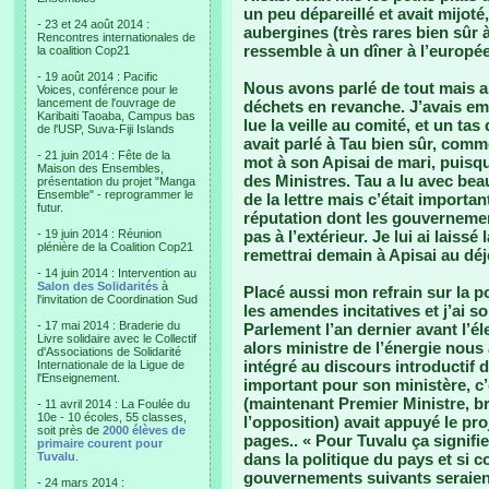
un peu dépareillé et avait mijoté
- 23 et 24 août 2014 :
aubergines (très rares bien sûr 
Rencontres internationales de
ressemble à un dîner à l’europé
la coalition Cop21
- 19 août 2014 : Pacific
Nous avons parlé de tout mais 
Voices, conférence pour le
lancement de l'ouvrage de
déchets en revanche. J’avais emp
Karibaiti Taoaba, Campus bas
lue la veille au comité, et un ta
de l'USP, Suva-Fiji Islands
avait parlé à Tau bien sûr, comm
- 21 juin 2014 : Fête de la
mot à son Apisai de mari, puisque
Maison des Ensembles,
des Ministres. Tau a lu avec bea
présentation du projet "Manga
Ensemble" - reprogrammer le
de la lettre mais c’était importa
futur.
réputation dont les gouvernemen
- 19 juin 2014 : Réunion
pas à l’extérieur. Je lui ai laiss
plénière de la Coalition Cop21
remettrai demain à Apisai au déj
- 14 juin 2014 : Intervention au
Salon des Solidarités
à
Placé aussi mon refrain sur la po
l'invitation de Coordination Sud
les amendes incitatives et j’ai s
- 17 mai 2014 : Braderie du
Parlement l’an dernier avant l’
Livre solidaire avec le Collectif
alors ministre de l’énergie nous 
d'Associations de Solidarité
intégré au discours introductif 
Internationale de la Ligue de
l'Enseignement.
important pour son ministère, c’
(maintenant Premier Ministre, b
- 11 avril 2014 : La Foulée du
10e - 10 écoles, 55 classes,
l’opposition) avait appuyé le pr
soit près de
2000 élèves de
pages.. « Pour Tuvalu ça signifie
primaire courent pour
Tuvalu
.
dans la politique du pays et si co
gouvernements suivants seraient 
- 24 mars 2014 :