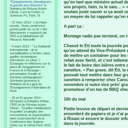
qu’en tant que ministre actuel d
"Changements climatiques:
la parole aux témoins"
à
vos projets, hein, tu le sais… » «
l'initiative du Réseau Action
voulais juste savoir si ça avait 
Climat, Care et Oxfam. A
Sciences Po, Paris 7è
un moyen de lui rappeler qu’on é
- 22 mars 2014 : L'archipel
A part ça :
monde, 7ème conférence
grand public du cycle « Iles
laboratoires » organisé par
Montage radio pas terminé, on r
l'IRD à la bibliothèque de
l’Alcazar, Marseille
Chassé le Eti toute la journée pou
- 5 mars 2014 : " La Solidarité
Internationale : de la
qu’on attend du Vice-Président qu
sensibilisation à l'action, dans
de mettre un container pour les 
quelles dynamiques
refait avec fierté, et c’est tell
éducatives se situer ?
Echanges et réflexions sur la
le fait de boire des bières entre
place de l'engagement en
canettes. « Pas grave, dit Eti, l
France et à l'étranger ;
présentation d'outils et
pouvait tout mettre dans leur gr
d'actions pédagogiques ".
canettes à remporter chez Canca
Séminaire jeunesse à
novembre si notre vice prés’ g
l'initiative de la Ligue de
l'Enseignement Fédération de
promoteur d’un tas de BBQ chez
Paris
- 30 et 31 janvier 2014 :
10h du mat
Séminaire à l'initiative d'Attac,
CRID et du Réseau Action
Climat - "Quelles mobilisations
Petite lessive de départ et dern
et quelles stratégies des
encombré de papiers et je n’ai pa
mouvements et organisations
à Risasi ni encore le dossier in
dans la perspective de la
Conférence des Nations-
dans la journée.
Unies sur le climat Paris 2015