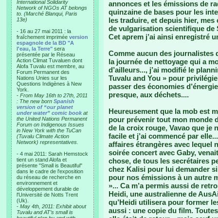
International Solidarity
annonces et les émissions de ra
Network of NGOs AT belongs
quinzaine de bases pour les int
to. (Marché Blanqui, Paris
les traduire, et depuis hier, me
13e)
de vulgarisation scientifique de
- 16 au 27 mai 2011 : la
Cet aprem j’ai ainsi enregistré 
fraîchement imprimée
version
espagnole de la BD "A
l'eau, la Terre"
sera
Comme aucun des journalistes de
présentée par le Réseau
Action Climat Tuvaluen dont
la journée de nettoyage qui a m
Alofa Tuvalu est membre, au
d’ailleurs..., j’ai modifié le plan
Forum Permanent des
Tuvalu and You » pour privilégie
Nations Unies sur les
Questions Indigènes à New
passer des économies d’énergies
York.
presque, aux déchets....
-
From May 16th to 27th, 2011
: The new born
Spanish
version of “our planet
Heureusement que la mob est mat
under water” comic book
at
pour prévenir tout mon monde d
the United Nations Permanent
Forum on Indigenous Issues
de la croix rouge, Vavao que je n
in New York with the TuCan
facile et j’ai commencé par elle.
(Tuvalu Climate Action
Network) representatives.
affaires étrangères avec lequel
soirée concert avec Gaby, venai
- 4 mai 2011: Sarah Hemstock
tient un stand Alofa et
chose, de tous les secrétaires p
présente "Small is Beautiful"
chez Kalisi pour lui demander si 
dans le cadre de l'exposition
pour nos émissions à un autre mar
du réseau de recherche en
environnement et
»... Ca m’a permis aussi de retr
développement durable de
Heidi, une australienne de AusA
l'Université de Notts Trent
(Uk).
qu’Heidi utilisera pour former le
-
May 4th, 2011: Exhibit about
aussi : une copie du film. Toutes
Tuvalu and AT’s small is