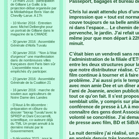
Passeport, bagages et bureau de
- 19 mars 2016 : participation
de Gilliane Le Gallic à la
projection-débat organisée par
Chris lui avait attendu plus d’un
la Médiathèque Boris Vian de
Chevilly-Larue. A 17h
impression que « tout est norm
couve toujours de sa belle amiti
- 10 février 2016 : Entretien
avec Michel Delberghe pour
ni dans l’espace… Le chemin dep
un portrait de Gilliane dans le
pervenche, le jardin. J’ai refait
magazine de la CIMADE
même jour que mon départ à 22h, j
- 30 janvier 2016 : Assemblée
minuit.
Générale d’Alofa Tuvalu
- 30 janvier 2016 : “Non à l’état
C'était bien un vendredi sans re
d’urgence” une manifestation
l'administration de la filiale d’
dans de nombreuses villes
entre les deux structures pour la
françaises dont Paris bien sûr
. L’assemblée nous a
que notre distributeur réalise. C
empêchés d’y participer.
film continue à tourner et à fai
- 23 janvier 2016 : Assemblée
problème. J’ai aussi pris le te
Générale de la Coalition 21
avec mon amie Dee et un dîner av
- 16 janvier 2016 : marche de
l’ami de Joannie, ancien publici
soutien aux agriculteurs de
tout ce qu’on fait. Il s’est pro
Notre Dame des Landes
semblait utile, y compris sur pla
- D’Aout à fin décembre :
conférence de presse à LA à mo
préparation et clôture du
connaître des gens dont Associa
dossier “biorap Tuvalu“avec le
SPREP et Dani Ceccarrelli,
volonté se concrétise. J’ai dema
scientifique, co-auteure déjà
de presse avec film, BD et SiB/
du TML Un projet annulé à la
dernière minute par le
Gouvernement.
La nuit dernière j’ai réalisé, u
en anglais depuis très longtemp
- 9 décembre 2015 : pour le