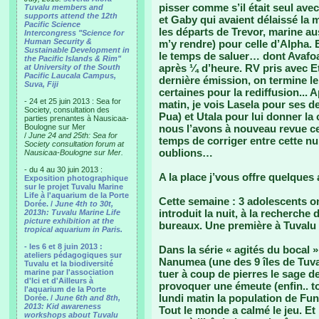
pisser comme s’il était seul avec
Tuvalu members and
supports attend the 12th
et Gaby qui avaient délaissé la 
Pacific Science
les départs de Trevor, marine aus
Intercongress "Science for
Human Security &
m’y rendre) pour celle d’Alpha. E
Sustainable Development in
le temps de saluer… dont Avafoa 
the Pacific Islands & Rim"
après ¼ d’heure. RV pris avec Et
at University of the South
Pacific Laucala Campus,
dernière émission, on termine l
Suva, Fiji
certaines pour la rediffusion...
- 24 et 25 juin 2013 : Sea for
matin, je vois Lasela pour ses d
Society, consultation des
Pua) et Utala pour lui donner la
parties prenantes à Nausicaa-
Boulogne sur Mer
nous l’avons à nouveau revue ce 
/
June 24 and 25th: Sea for
temps de corriger entre cette nu
Society consultation forum at
oublions…
Nausicaa-Boulogne sur Mer.
- du 4 au 30 juin 2013 :
A la place j’vous offre quelques 
Exposition photographique
sur le projet Tuvalu Marine
Life à l'aquarium de la Porte
Cette semaine : 3 adolescents on
Dorée. /
June 4th to 30t,
introduit la nuit, à la recherche 
2013h: Tuvalu Marine Life
picture exhibition at the
bureaux. Une première à Tuvalu 
tropical aquarium in Paris.
- les 6 et 8 juin 2013 :
Dans la série « agités du bocal
ateliers pédagogiques sur
Nanumea (une des 9 îles de Tuvalu
Tuvalu et la biodiversité
marine par l'association
tuer à coup de pierres le sage d
d'Ici et d'Ailleurs à
provoquer une émeute (enfin.. to
l'aquarium de la Porte
lundi matin la population de Fun
Dorée. /
June 6th and 8th,
2013: Kid awareness
Tout le monde a calmé le jeu. Et
workshops about Tuvalu