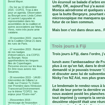
Benoit Mayer.
Un écureuil se balade d’arbre en
softly. OK, aujourd’hui y’a aussi
- Du 1er au 12 décembre
Monica aérodrome et quelques v
2015 : COP21. Trop à dire
pour un agenda. Observation
que la butte Bergeyre, pourtant
au Bourget avec Linda Cohen
microscopique me manquera quan
et Laurent Leguyader et
representation dans les
futur de ce bien commun.
assemblées de la coalition et
autres associations par Maria
Mais bon c’est dans deux ans..
Vives, notre très jeune amie
catalane.
- 29 novembre 2015 : marche
de la Coalition Climat 21 dans
les rues de Paris.
Trois jours à Fiji
- 27 novembre 2015 : Retrait
de nos badges
Trois jours à Fiji, dans l'ordre, j'a
d’observateurs, à la COP21
au Bourget. Nous
appréhendions les longues
lunch avec l'ambassadeur de Fra
files de Copenhagen.
plus à ce qu'on fait, dans le droi
Personne encore sur les lieux.
En 3mn nous avions nos
demandé si je pouvais trouver ¼
Sesames.
et discuter avec lui de subventio
Nicky l’ex NZ Aid, nos plus gran
- 26 novembre 2015 - 14h30 :
Intervention de Gilliane Le
Gallic sur France Tv Outre-
Le lendemain le rendez-vous à l
mer Première dans l'émission
Transversal Environnement
était de leur porter la dernière 
sur le thème "COP21 : les
nous avaient posté les planches 
enjeux pour l'Outre-mer".
tout imprimé (y compris la versi
- 25novembre 2015 :
deuxième objectif était une réuni
Vernissage de l’exposition