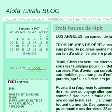
Alofa Tuvalu BLOG
/
/
/
/
/
/
Accueil
Www.alofatuvalu.tv
FACEBOOK
You Tube
Flickr
Twitter
Me C
Trois heures de répit
«
Septembre 2007
»
Lun.
Mar.
Mer.
Jeu.
Ven.
Sam.
Dim.
1
2
LOS ANGELES, un samedi de juil
3
4
5
6
7
8
9
10
11
12
13
14
15
16
TROIS HEURES DE RÉPIT quasi c
17
18
19
20
21
22
23
suis prête. Je pourrais même me
24
25
26
27
28
29
30
coréen d’à côté.. Je préfère pro
08/08/2026
Jeudi, Chris est venu me cherc
sous les feuillages pour un « de
surprise. Pas d’avion qui survol
automobiles, pas non plus d’enfa
paradis, après les 3 derniers jo
AGENDA !
Pourtant si j’apprécie totalemen
2016
de retrouver au voyage aller que 
TIME TO SIT BACK AND
comme à Nadi avec la foule des sur
THINK
m’a donné la nausée... J'ai vrai
ENFIN LA POSSIBILITE DE
FAIRE PAUSE POUR
foutent du monde. Des queues à n
REFLECHIR
pu connaître ces dernières 22 an