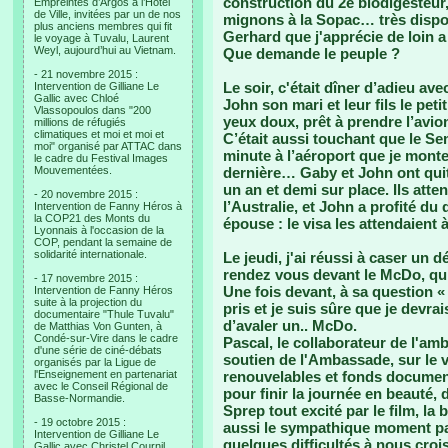
construction du 2e biodigesteur,
Empreintes d’Argos à l’Hotel
de Ville, invitées par un de nos
mignons à la Sopac… très dispo
plus anciens membres qui fit
Gerhard que j'apprécie de loin a
le voyage à Tuvalu, Laurent
Weyl, aujourd’hui au Vietnam.
Que demande le peuple ?
- 21 novembre 2015 :
Le soir, c'était dîner d’adieu av
Intervention de Gilliane Le
Gallic avec Chloé
John son mari et leur fils le pet
Vlassopoulos dans "200
yeux doux, prêt à prendre l’avio
millions de réfugiés
climatiques et moi et moi et
C’était aussi touchant que le Se
moi" organisé par ATTAC dans
minute à l’aéroport que je monte
le cadre du Festival Images
Mouvementées.
dernière… Gaby et John ont qui
un an et demi sur place. Ils atte
- 20 novembre 2015 :
l’Australie, et John a profité d
Intervention de Fanny Héros à
la COP21 des Monts du
épouse : le visa les attendaient
Lyonnais à l'occasion de la
COP, pendant la semaine de
solidarité internationale.
Le jeudi, j'ai réussi à caser un
rendez vous devant le McDo, qu’
- 17 novembre 2015 :
Une fois devant, à sa question « 
Intervention de Fanny Héros
suite à la projection du
pris et je suis sûre que je devra
documentaire "Thule Tuvalu"
d’avaler un.. McDo.
de Matthias Von Gunten, à
Condé-sur-Vire dans le cadre
Pascal, le collaborateur de l'a
d'une série de ciné-débats
soutien de l'Ambassade, sur le 
organisés par la Ligue de
l'Enseignement en partenariat
renouvelables et fonds document
avec le Conseil Régional de
pour finir la journée en beauté, 
Basse-Normandie.
Sprep tout excité par le film, la b
- 19 octobre 2015 :
aussi le sympathique moment pa
Intervention de Gilliane Le
quelques difficultés à nous croi
Gallic avec Christel Cournil,