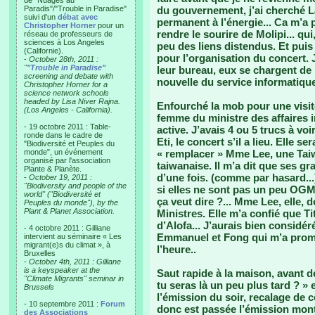
de "Nuages au
Paradis"/"Trouble in Paradise"
du gouvernement, j’ai cherché L
suivi d'un
débat avec
permanent à l’énergie... Ca m’a 
Christopher Horner
pour un
rendre le sourire de Molipi... qu
réseau de professeurs de
sciences à Los Angeles
peu des liens distendus. Et puis 
(Californie).
pour l’organisation du concert. 
-
October 28th, 2011 :
"
"Trouble in Paradise"
leur bureau, eux se chargent de p
screening and debate with
nouvelle du service informatique, 
Christopher Horner for a
science network schools
headed by Lisa Niver Rajna.
Enfourché la mob pour une visite
(Los Angeles - California).
femme du ministre des affaires i
- 19 octobre 2011 : Table-
active. J’avais 4 ou 5 trucs à voi
ronde dans le cadre de
Eti, le concert s’il a lieu. Elle s
"Biodiversité et Peuples du
monde", un événement
« remplacer » Mme Lee, une Tai
organisé par l'association
taiwanaise. Il m’a dit que ses g
Plante & Planète.
d’une fois. (comme par hasard...)
-
October 19, 2011 :
"Biodiversity and people of the
si elles ne sont pas un peu OGM
world" ("Biodiversité et
ça veut dire ?... Mme Lee, elle
Peuples du monde"), by the
Plant & Planet Association.
Ministres. Elle m’a confié que 
d’Alofa... J’aurais bien considéré 
- 4 octobre 2011 : Gilliane
Emmanuel et Fong qui m’a promi
intervient au séminaire « Les
migrant(e)s du climat », à
l’heure..
Bruxelles
-
October 4th, 2011 : Gilliane
is a keyspeaker at the
Saut rapide à la maison, avant de
"Climate Migrants" seminar in
tu seras là un peu plus tard ? »
Brussels
l’émission du soir, recalage de
- 10 septembre 2011 :
Forum
donc est passée l’émission mon
des Associations