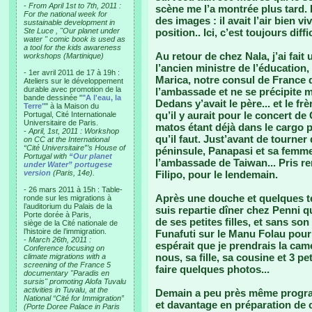
-
From April 1st to 7th, 2011 :
scène me l’a montrée plus tard. 
For the national week for
des images : il avait l’air bien 
sustainable development in
Ste Luce , "Our planet under
position.. Ici, c’est toujours dif
water " comic book is used as
a tool for the kids awareness
Au retour de chez Nala, j’ai fait 
workshops (Martinique)
l’ancien ministre de l’éducation, u
- 1er avril 2011 de 17 à 19h :
Marica, notre consul de France 
Ateliers sur le développement
durable avec promotion de la
l’ambassade et ne se précipite m
bande dessinée "
"A l'eau, la
Dedans y’avait le père... et le fr
Terre"
" à la Maison du
qu’il y aurait pour le concert de
Portugal, Cité Internationale
Universitaire de Paris.
matos étant déjà dans le cargo po
-
April, 1st, 2011 : Workshop
qu’il faut. Just’avant de tourner
on CC at the International
“Cité Universitaire”’s House of
péninsule, Panapasi et sa femme
Portugal with
“Our planet
l’ambassade de Taiwan... Pris r
under Water” portugese
version
(Paris, 14e).
Filipo, pour le lendemain.
- 26 mars 2011 à 15h : Table-
Après une douche et quelques te
ronde sur les migrations à
l’auditorium du Palais de la
suis repartie dîner chez Penni qu
Porte dorée à Paris,
de ses petites filles, et sans son
siège de la Cité nationale de
l’histoire de l’immigration.
Funafuti sur le Manu Folau pour 
-
March 26th, 2011 :
espérait que je prendrais la cam
Conference focusing on
nous, sa fille, sa cousine et 3 pet
climate migrations with a
screening of the France 5
faire quelques photos...
documentary "Paradis en
sursis" promoting Alofa Tuvalu
activities in Tuvalu, at the
Demain a peu près même progr
National “Cité for Immigration”
et davantage en préparation de 
(Porte Doree Palace in Paris