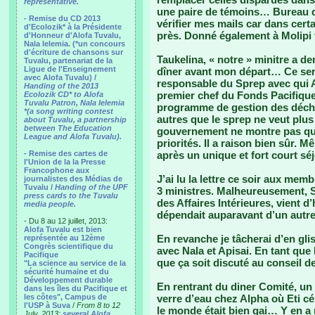
representative.
une paire de témoins… Bureau de
- Remise du CD 2013
vérifier mes mails car dans cert
d'Ecolozik* à la Présidente
près. Donné également à Molipi 
d'Honneur d'Alofa Tuvalu,
Nala Ielemia. (*un concours
d'écriture de chansons sur
Taukelina, « notre » minitre a d
Tuvalu, partenariat de la
Ligue de l'Enseignement
dîner avant mon départ… Ce sera
avec Alofa Tuvalu) /
responsable du Sprep avec qui Al
Handing of the 2013
premier chef du Fonds Pacifique
Ecolozik CD* to Alofa
Tuvalu Patron, Nala Ielemia
programme de gestion des déchets
*(a song writing contest
autres que le sprep ne veut plus 
about Tuvalu, a partnership
between The Education
gouvernement ne montre pas que 
League and Alofa Tuvalu).
priorités. Il a raison bien sûr. 
- Remise des cartes de
après un unique et fort court sé
l'Union de la la Presse
Francophone aux
J’ai lu la lettre ce soir aux mem
journalistes des Médias de
Tuvalu /
Handing of the UPF
3 ministres. Malheureusement, Se
press cards to the Tuvalu
des Affaires Intérieures, vient d
media people.
dépendait auparavant d’un autr
- Du 8 au 12 juillet, 2013:
Alofa Tuvalu est bien
En revanche je tâcherai d’en gl
représentée au 12ème
Congrès scientifique du
avec Nala et Apisai. En tant que 
Pacifique
que ça soit discuté au conseil de
"La science au service de la
sécurité humaine et du
Développement durable
En rentrant du diner Comité, un
dans les îles du Pacifique et
les côtes", Campus de
verre d’eau chez Alpha où Eti cél
l'USP à Suva
/
From 8 to 12
le monde était bien gai… Y en a
July, 2013:
several Alofa