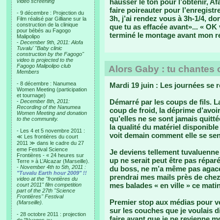
hausser le ton pour l’obtenir, Af
video screening
faire poireauter pour l’enregist
- 9 décembre : Projection du
3h, j’ai rendez vous à 3h-1/4, d
Film réalisé par Gilliane sur la
construction de la clinique
que tu as effacée avant»... « OK
pour bébés au Fagogo
terminé le montage avant mon r
Malipolipo
-
December 9th, 2011: Alofa
Tuvalu' "Baby clinic
construction by the Fagogo"
video is projected to the
Fagogo Malipolipo club
Alors Gaby : tu chantes 
Members
- 8 décembre : Nanumea
Mardi 19 juin : Les journées se 
Women Meeting (participation
et tournage)
Démarré par les coups de fils. L
-
December 8th, 2011:
Recording of the Nanumea
coup de froid, la déprime d’avoir 
Women Meeting and donation
qu’elles ne se sont jamais quittée
to the community.
la qualité du matériel disponible
- Les 4 et 5 novembre 2011 :
voit demain comment elle se sen
≪ Les frontières du court
2011 ≫ dans le cadre du 27
eme Festival Science
Je deviens tellement tuvaluenne 
Frontières - « 24 heures sur
up ne serait peut être pas répar
Terre » à L’Alcazar (Marseille).
-
November 4th to 5th, 2011 :
du boss, ne m’a même pas agacée.
"Tuvalu Earth hour 2009" !!
prendrai mes mails près de chez 
video at the "frontières du
mes balades « en ville » ce matin 
court 2011" film competition
part of the 27th "Science
Frontières" Festival
Premier stop aux médias pour vér
(Marseille).
sur les couches que je voulais di
- 28 octobre 2011 : projection
faire avant que je ne revienne 