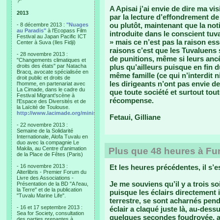
?"
A Apisai j’ai envie de dire ma v
2013
par la lecture d’effondrement de
ou plutôt, maintenant que la not
- 8 décembre 2013 :
"Nuages
au Paradis"
à l'Ecopass Film
introduite dans le conscient tuva
Festival au Japan Pacific ICT
» mais ce n’est pas la raison es
Center à Suva (Iles Fidji)
raisons c’est que les Tuvaluens
- 28 novembre 2013 :
de punitions, même si leurs ancêtr
"Changements climatiques et
droits des états" par Natacha
plus qu’ailleurs puisque en fin 
Bracq, avocate spécialisée en
même famille (ce qui n’interdit ni 
droit public et droits de
les dirigeants n’ont pas envie de
l'homme, en partenariat avec
La Cimade, dans le cadre du
que toute société et surtout tout
Festival Migrant'scène à
récompense.
l'Espace des Diversités et de
la Laïcité de Toulouse.
http://www.lacimade.org/minisites/migrantscene
Fetaui, Gilliane
- 22 novembre 2013 :
Semaine de la Solidarité
Internationale, Alofa Tuvalu en
duo avec la compagnie Le
Makila, au Centre d'animation
Plus que 48 heures à Fu
de la Place de Fêtes (Paris)
- 16 novembre 2013 :
Et les heures précédentes, il s’e
Alterlibris - Premier Forum du
Livre des Associations -
Je me souviens qu’il y a trois so
Présentation de la BD "A l'eau,
la Terre" et de la publication
puisque les éclairs directement
"Tuvalu Marine Life".
terrestre, se sont acharnés pen
- 16 et 17 septembre 2013 :
éclair a claqué juste là, au-dess
Sea for Society, consultation
quelques secondes foudroyée, av
des parties prenantes à