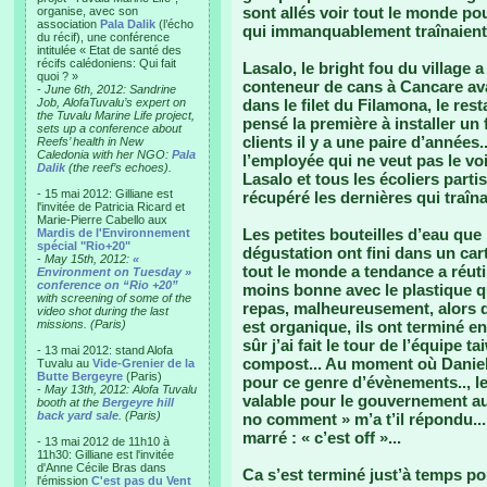
sont allés voir tout le monde po
organise, avec son
association
Pala Dalik
(l’écho
qui immanquablement traînaient pa
du récif), une conférence
intitulée « Etat de santé des
récifs calédoniens: Qui fait
Lasalo, le bright fou du village
quoi ? »
conteneur de cans à Cancare avant
-
June 6th, 2012: Sandrine
Job, AlofaTuvalu’s expert on
dans le filet du Filamona, le res
the Tuvalu Marine Life project,
pensé la première à installer un 
sets up a conference about
clients il y a une paire d’années
Reefs’ health in New
Caledonia with her NGO:
Pala
l’employée qui ne veut pas le voir
Dalik
(the reef’s echoes).
Lasalo et tous les écoliers parti
- 15 mai 2012: Gilliane est
récupéré les dernières qui traîna
l'invitée de Patricia Ricard et
Marie-Pierre Cabello aux
Les petites bouteilles d’eau que
Mardis de l'Environnement
spécial "Rio+20"
dégustation ont fini dans un car
-
May 15th, 2012:
«
tout le monde a tendance a réutil
Environment on Tuesday »
conference on “Rio +20”
moins bonne avec le plastique q
with screening of some of the
repas, malheureusement, alors q
video shot during the last
missions. (Paris)
est organique, ils ont terminé e
sûr j’ai fait le tour de l’équipe
- 13 mai 2012: stand Alofa
compost... Au moment où Daniel 
Tuvalu au
Vide-Grenier de la
Butte Bergeyre
(Paris)
pour ce genre d’évènements.., le
-
May 13th, 2012: Alofa Tuvalu
valable pour le gouvernement aussi
booth at the
Bergeyre hill
back yard sale
. (Paris)
no comment » m’a t’il répondu... 
marré : « c’est off »...
- 13 mai 2012 de 11h10 à
11h30: Gilliane est l'invitée
d'Anne Cécile Bras dans
Ca s’est terminé just’à temps po
l'émission
C'est pas du Vent