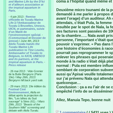
coma à l’hôpital quand même et tr
and Marine Life by the D'Ici
et d'ailleurs association at
the tropical aquarium in
Deuxième micro tsunami de la pé
Paris.
demandé à me parler à propos d’
- 4 juin 2013 :
Remise
avant l’orage) d’un auditeur. Ah
officielle de Tuvalu Marine
attendais, c’était Pula, la femme
Life à l'Ambassadeur de
Tuvalu à Bruxelles, Unesco,
insultée par le spot de Nala, l
UICN, et partenaires, suivie
ses factures sont passées de 100
d'un Mardi de
l'environnement spécial
. -
de la chambre….. Nala avait pr
(
Communiqué
et
Dossier de
personne, l’important c’était qu
presse
) /
June 4th, 2013:
pouvoir s’exprimer. « Pas dans l’é
Alofa Tuvalu hands the
Tuvalu Marine Life
une histoire d’économies à racont
publication to Tine Leuelu,
pourrait pas reprogrammer le spot
Ambassador of Tuvalu to
Belgium, to IUCN, UNESCO
enlever les phrases qui poseraie
and its partners, at the
monde à la radio s’était déjà pla
tropical aquarium in Paris.
-
normal : Pula est membre influen
Press release
semblant de corporation subven
- 26 mai 2013 : Vide-Grenier
aussi qu’Apisai veuille totaleme
de la Butte Bergeyre (Paris
19e) /
May 26th, 2013:
sur j’ai prévenu Nala qui attend
Bergeyre hill back yard sale.
quelconque…
- 29 mars 2013: 19e édition du
Conclusion : ça a eu l’air de se 
Festival Ciné
empêché l’info de se dissémine
Environnement
, Alofa en
débat après la projection du
film, "Les bêtes du Sud
Allez, Manuia Tepo, bonne nuit
sauvage" à Sées (61). /
Mars
29th, 2013: "Beasts of the
Southern Wild" screening and
debate with Alofa Tuvalu.
1 commentaire
( ( 5431 vues ) )