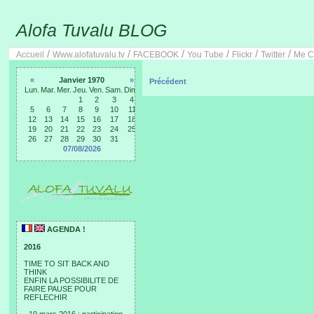
Alofa Tuvalu BLOG
/
/
/
/
/
/
Accueil
Www.alofatuvalu.tv
FACEBOOK
You Tube
Flickr
Twitter
Me C
«
Janvier 1970
»
Précédent
Lun.
Mar.
Mer.
Jeu.
Ven.
Sam.
Dim.
1
2
3
4
5
6
7
8
9
10
11
12
13
14
15
16
17
18
19
20
21
22
23
24
25
26
27
28
29
30
31
07/08/2026
AGENDA !
2016
TIME TO SIT BACK AND
THINK
ENFIN LA POSSIBILITE DE
FAIRE PAUSE POUR
REFLECHIR