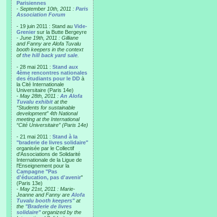
Parisiennes
-
September 10th, 2011 :
Paris
Association Forum
- 19 juin 2011 : Stand au
Vide-
Grenier
sur la Butte Bergeyre
-
June 19th, 2011 : Gilliane
and Fanny are Alofa Tuvalu
booth keepers in the context
of
the hill back yard sale
.
- 28 mai 2011 :
Stand aux
4ème rencontres nationales
des étudiants pour le DD
à
la Cité Internationale
Universitaire (Paris 14e)
-
May 28th, 2011 :
An Alofa
Tuvalu exhibit
at the
“Students for sustainable
development” 4th National
meeting at the International
“Cité Universitaire” (Paris 14e)
- 21 mai 2011 :
Stand à la
"braderie de livres solidaire"
organisée par le Collectif
d'Associations de Solidarité
Internationale de la Ligue de
l'Enseignement pour la
Campagne "Pas
d'éducation, pas d'avenir
"
(Paris 13e)
-
May 21st, 2011 : Marie-
Jeanne and Fanny are
Alofa
Tuvalu booth keepers"
at
the
"Braderie de livres
solidaire"
organized by the