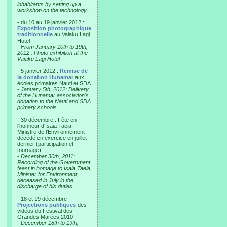
inhabitants by setting up a
workshop on the technology…
- du 10 au 19 janvier 2012 :
Exposition photographique
traditionnelle
au Vaiaku Lagi
Hotel
-
From January 10th to 19th,
2012 : Photo exhibition at the
Vaiaku Lagi Hotel
- 5 janvier 2012 :
Remise de
la donation Hunamar
aux
écoles primaires Nauti et SDA
-
January 5th, 2012: Delivery
of the Hunamar association's
donation to the Nauti and SDA
primary schools.
- 30 décembre : Fête en
l'honneur d'Isaia Taeia,
Ministre de l'Environnement
décédé en exercice en juillet
dernier (participation et
tournage)
-
December 30th, 2011:
Recording of the Government
feast in homage to Isaia Taeia,
Minister for Environment,
deceased in July in the
discharge of his duties.
- 18 et 19 décembre :
Projections publiques
des
vidéos du Festival des
Grandes Marées 2010
-
December 18th to 19th,