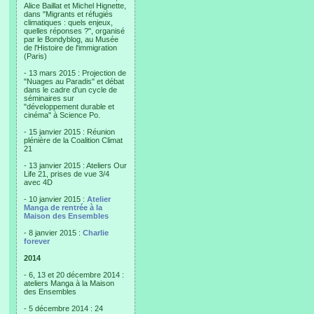
Alice Baillat et Michel Hignette,
dans "Migrants et réfugiés
climatiques : quels enjeux,
quelles réponses ?", organisé
par le Bondyblog, au Musée
de l'Histoire de l'immigration
(Paris)
- 13 mars 2015 : Projection de
"Nuages au Paradis" et débat
dans le cadre d'un cycle de
séminaires sur
"développement durable et
cinéma" à Science Po.
- 15 janvier 2015 : Réunion
plénière de la Coalition Climat
21
- 13 janvier 2015 : Ateliers Our
Life 21, prises de vue 3/4
avec 4D
- 10 janvier 2015 :
Atelier
Manga de rentrée à la
Maison des Ensembles
- 8 janvier 2015 :
Charlie
forever
2014
- 6, 13 et 20 décembre 2014 :
ateliers Manga à la Maison
des Ensembles
- 5 décembre 2014 : 24