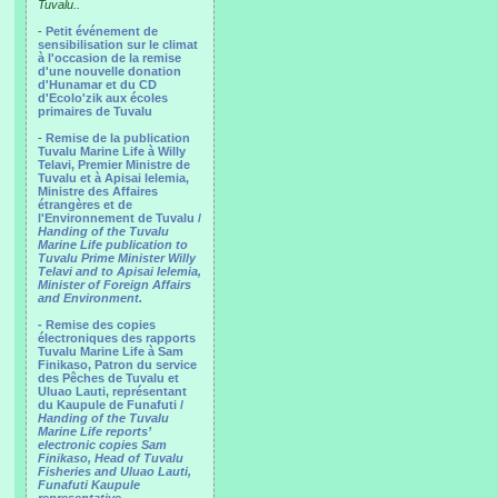
Tuvalu..
-
Petit événement de
sensibilisation sur le climat
à l'occasion de la remise
d'une nouvelle donation
d'Hunamar et du CD
d'Ecolo'zik aux écoles
primaires de Tuvalu
-
Remise de la publication
Tuvalu Marine Life à Willy
Telavi, Premier Ministre de
Tuvalu et à Apisai Ielemia,
Ministre des Affaires
étrangères et de
l'Environnement de Tuvalu /
Handing of the Tuvalu
Marine Life publication to
Tuvalu Prime Minister Willy
Telavi and to Apisai Ielemia,
Minister of Foreign Affairs
and Environment.
- Remise des copies
électroniques des rapports
Tuvalu Marine Life à Sam
Finikaso, Patron du service
des Pêches de Tuvalu et
Uluao Lauti, représentant
du Kaupule de Funafuti /
Handing of the Tuvalu
Marine Life reports’
electronic copies Sam
Finikaso, Head of Tuvalu
Fisheries and Uluao Lauti,
Funafuti Kaupule