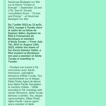
Nausicaa-Boulogne sur Mer
sur le thème "Océan et
Energie". /
September 16 and
17th: Sea for Society
consultation forum - "Ocean
and Energy" - at Nausicaa-
Boulogne sur Mer.
Du 7 juillet 2013 au 13 août,
2013, voyage à Tuvalu dans
le cadre de sa thèse de
Damien Vallot, étudiant en
PhD à l'Université de
Bordeaux et membre
d'Alofa Tuvalu : /
From July
7th, 2013 to August 13th,
2013, within the frame of
his thesis Damien Vallot, a
Phd student at Bordeaux
Uni and a member of Alofa
Tuvalu is traveling to
Tuvalu:
- Pendant son transit à Fiji :
rencontres avec Sarah
Hemstock, spécialiste
biomasse d’Alofa Tuvalu, Teu,
représentante sur le biogaz,
Eliala Fihaki, Agent de liaison
pour Alpha Pacific Navigation
et membre d’Alofa.. /
While
transiting in Fiji: meetings with
Sarah Hemstock, Alofa Tuvalu
biomass scientist, Teu, biogas
representative, Eliala Fihaki,
Alpha Pacific Liaison agent
and a member of Alofa