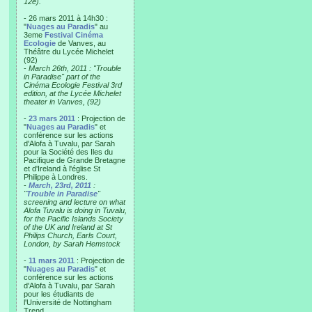
12e).
- 26 mars 2011 à 14h30 :
"
Nuages au Paradis
" au
3eme
Festival Cinéma
Ecologie
de Vanves, au
Théâtre du Lycée Michelet
(92)
-
March 26th, 2011 : "Trouble
in Paradise" part of the
Cinéma Ecologie Festival 3rd
edition, at the Lycée Michelet
theater in Vanves, (92)
-
23 mars 2011
: Projection de
"
Nuages au Paradis
" et
conférence sur les actions
d'Alofa à Tuvalu, par Sarah
pour la Société des Iles du
Pacifique de Grande Bretagne
et d'Ireland à l'église St
Philippe à Londres.
-
March, 23rd, 2011
:
"
Trouble in Paradise
"
screening and lecture on what
Alofa Tuvalu is doing in Tuvalu,
for the Pacific Islands Society
of the UK and Ireland at St
Philips Church, Earls Court,
London, by Sarah Hemstock
-
11 mars 2011
: Projection de
"
Nuages au Paradis
" et
conférence sur les actions
d'Alofa à Tuvalu, par Sarah
pour les étudiants de
l'Université de Nottingham
Trend