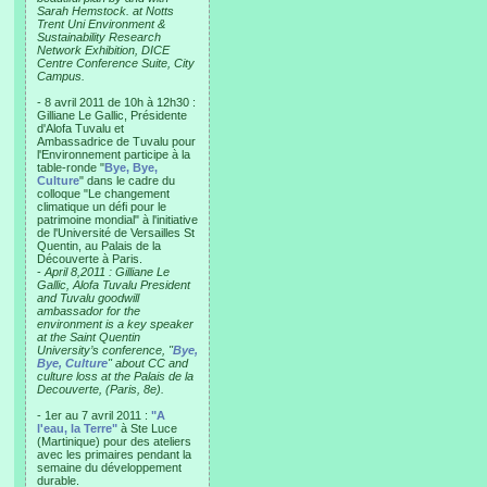
Sarah Hemstock. at Notts
Trent Uni Environment &
Sustainability Research
Network Exhibition, DICE
Centre Conference Suite, City
Campus.
- 8 avril 2011 de 10h à 12h30 :
Gilliane Le Gallic, Présidente
d'Alofa Tuvalu et
Ambassadrice de Tuvalu pour
l'Environnement participe à la
table-ronde "
Bye, Bye,
Culture
" dans le cadre du
colloque "Le changement
climatique un défi pour le
patrimoine mondial" à l'initiative
de l'Université de Versailles St
Quentin, au Palais de la
Découverte à Paris.
-
April 8,2011 : Gilliane Le
Gallic, Alofa Tuvalu President
and Tuvalu goodwill
ambassador for the
environment is a key speaker
at the Saint Quentin
University’s conference, "
Bye,
Bye, Culture
" about CC and
culture loss at the Palais de la
Decouverte, (Paris, 8e).
- 1er au 7 avril 2011 :
"A
l'eau, la Terre"
à Ste Luce
(Martinique) pour des ateliers
avec les primaires pendant la
semaine du développement
durable.