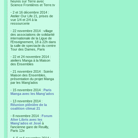
heures sur Terre avec
Science Frontières et Terre.tv
- 2 et 16 décembre 2014 :
Atelier Our Life 21, prises de
vue 1/4 et 2/4 à la
ressourcerie
- 22 novembre 2014 : village
des associations de solidarité
internationale de la Ligue de
l'Enseignement, 18 à 22h dans
la salle de spectacle du centre
Tour des Dames, Paris
- 22 et 24 novembre 2014 :
ateliers Manga à la Maison
des Ensembles
- 21 novembre 2014 : Soirée
Maison des Ensembles,
présentation du projet Manga
par les Mang'ados
- 15 novembre 2014 :
Paris
Manga avec les Mang'ados
- 13 novembre 2014 :
Réunion plénière de la
coalition climat 21
- 8 novembre 2014 :
Forum
Alter Libris avec les
Mang'ados et José
à
l'ancienne gare de Reuilly,
Paris 12e