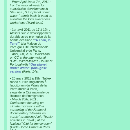
-
From April 1st to 7th, 2011 :
For the national week for
sustainable development in
Ste Luce , "Our planet under
water " comic book is used as
a tool for the kids awareness
workshops (Martinique)
- 1er avril 2011 de 17 à 19h :
Ateliers sur le développement
durable avec promotion de la
bande dessinée "
"A l'eau, la
Terre"
" à la Maison du
Portugal, Cité Internationale
Universitaire de Paris.
-
April, 1st, 2011 : Workshop
on CC at the International
“Cité Universitaire”’s House of
Portugal with
“Our planet
under Water” portugese
version
(Paris, 14e).
- 26 mars 2011 à 15h : Table-
ronde sur les migrations à
l’auditorium du Palais de la
Porte dorée à Paris,
siège de la Cité nationale de
l’histoire de l’immigration.
-
March 26th, 2011 :
Conference focusing on
climate migrations with a
screening of the France 5
documentary "Paradis en
sursis" promoting Alofa Tuvalu
activities in Tuvalu, at the
National “Cité for Immigration”
(Porte Doree Palace in Paris