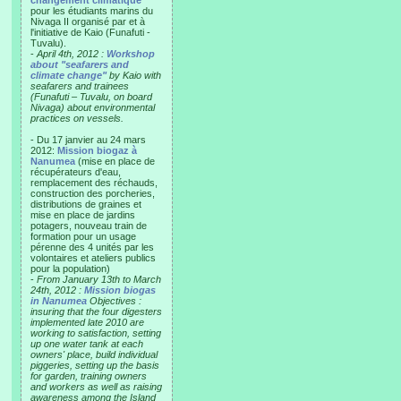
changement climatique"
pour les étudiants marins du
Nivaga II organisé par et à
l'initiative de Kaio (Funafuti -
Tuvalu).
-
April 4th, 2012 :
Workshop
about "seafarers and
climate change"
by Kaio with
seafarers and trainees
(Funafuti – Tuvalu, on board
Nivaga) about environmental
practices on vessels.
- Du 17 janvier au 24 mars
2012:
Mission biogaz à
Nanumea
(mise en place de
récupérateurs d'eau,
remplacement des réchauds,
construction des porcheries,
distributions de graines et
mise en place de jardins
potagers, nouveau train de
formation pour un usage
pérenne des 4 unités par les
volontaires et ateliers publics
pour la population)
-
From January 13th to March
24th, 2012 :
Mission biogas
in Nanumea
Objectives :
insuring that the four digesters
implemented late 2010 are
working to satisfaction, setting
up one water tank at each
owners' place, build individual
piggeries, setting up the basis
for garden, training owners
and workers as well as raising
awareness among the Island