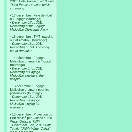
2011: Alofa Tuvalu « 2010 King
Tides Festival » video public
screening
- 17 décembre : Fête de Noël
du Fagogo (tournage)
-
December 17th, 2011 :
Recording of the Fagogo
Malipolipo Christmas Party
- 16 décembre : TMTI passing
out at Amatuku (tournage)
-
December 16th, 2011 :
Recording of TMTI passing
out at Amatuku
- 14 décembre : Fagogo
Malipolipo chantent à l'hôpital
(tournage)
-
December 14th, 2011 :
Recording of Fagogo
Malipolipo singing at the
hospital
- 13 décembre : Fagogo
Malipolipo chantent pour les
prisonniers (tournage)
-
December 13th, 2011:
Recording of Fagogo
Malipolipo singing for
prisoners
- 12 décembre : Projection du
Film réalisé par Gilliane sur le
Water Quizz à IRWM
-
December 12th, 2011: Alofa
Tuvalu "IRWM Water Quizz"