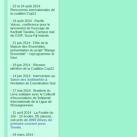
- 23 et 24 août 2014 :
Rencontres internationales de
la coalition Cop21
- 19 août 2014 : Pacific
Voices, conférence pour le
lancement de l'ouvrage de
Karibaiti Taoaba, Campus bas
de l'USP, Suva-Fiji Islands
- 21 juin 2014 : Fête de la
Maison des Ensembles,
présentation du projet "Manga
Ensemble" - reprogrammer le
futur.
- 19 juin 2014 : Réunion
plénière de la Coalition Cop21
- 14 juin 2014 : Intervention au
Salon des Solidarités
à
l'invitation de Coordination Sud
- 17 mai 2014 : Braderie du
Livre solidaire avec le Collectif
d'Associations de Solidarité
Internationale de la Ligue de
l'Enseignement.
- 11 avril 2014 : La Foulée du
10e - 10 écoles, 55 classes,
soit près de
2000 élèves de
primaire courent pour
Tuvalu
.
- 24 mars 2014 :