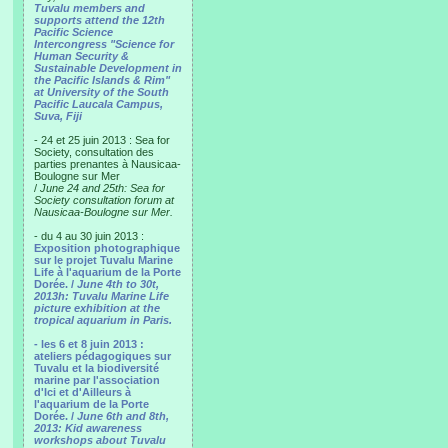
Tuvalu members and
supports attend the 12th
Pacific Science
Intercongress "Science for
Human Security &
Sustainable Development in
the Pacific Islands & Rim"
at University of the South
Pacific Laucala Campus,
Suva, Fiji
- 24 et 25 juin 2013 : Sea for
Society, consultation des
parties prenantes à Nausicaa-
Boulogne sur Mer
/
June 24 and 25th: Sea for
Society consultation forum at
Nausicaa-Boulogne sur Mer.
- du 4 au 30 juin 2013 :
Exposition photographique
sur le projet Tuvalu Marine
Life à l'aquarium de la Porte
Dorée. /
June 4th to 30t,
2013h: Tuvalu Marine Life
picture exhibition at the
tropical aquarium in Paris.
- les 6 et 8 juin 2013 :
ateliers pédagogiques sur
Tuvalu et la biodiversité
marine par l'association
d'Ici et d'Ailleurs à
l'aquarium de la Porte
Dorée. /
June 6th and 8th,
2013: Kid awareness
workshops about Tuvalu