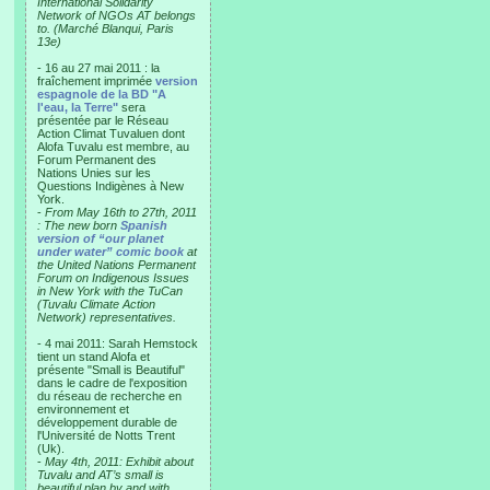
International Solidarity
Network of NGOs AT belongs
to. (Marché Blanqui, Paris
13e)
- 16 au 27 mai 2011 : la
fraîchement imprimée
version
espagnole de la BD "A
l'eau, la Terre"
sera
présentée par le Réseau
Action Climat Tuvaluen dont
Alofa Tuvalu est membre, au
Forum Permanent des
Nations Unies sur les
Questions Indigènes à New
York.
-
From May 16th to 27th, 2011
: The new born
Spanish
version of “our planet
under water” comic book
at
the United Nations Permanent
Forum on Indigenous Issues
in New York with the TuCan
(Tuvalu Climate Action
Network) representatives.
- 4 mai 2011: Sarah Hemstock
tient un stand Alofa et
présente "Small is Beautiful"
dans le cadre de l'exposition
du réseau de recherche en
environnement et
développement durable de
l'Université de Notts Trent
(Uk).
-
May 4th, 2011: Exhibit about
Tuvalu and AT’s small is
beautiful plan by and with