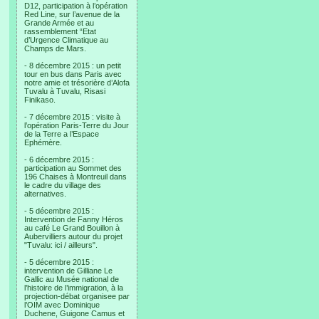
D12, participation à l’opération
Red Line, sur l’avenue de la
Grande Armée et au
rassemblement “Etat
d’Urgence Climatique au
Champs de Mars.
- 8 décembre 2015 : un petit
tour en bus dans Paris avec
notre amie et trésorière d’Alofa
Tuvalu à Tuvalu, Risasi
Finikaso.
- 7 décembre 2015 : visite à
l’opération Paris-Terre du Jour
de la Terre a l’Espace
Ephémère.
- 6 décembre 2015 :
participation au Sommet des
196 Chaises à Montreuil dans
le cadre du village des
alternatives.
- 5 décembre 2015 :
Intervention de Fanny Héros
au café Le Grand Bouillon à
Aubervilliers autour du projet
"Tuvalu: ici / ailleurs".
- 5 décembre 2015 :
intervention de Gilliane Le
Gallic au Musée national de
l’histoire de l’immigration, à la
projection-débat organisee par
l’OIM avec Dominique
Duchene, Guigone Camus et