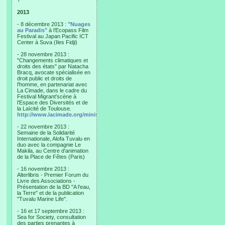
?"
2013
- 8 décembre 2013 :
"Nuages
au Paradis"
à l'Ecopass Film
Festival au Japan Pacific ICT
Center à Suva (Iles Fidji)
- 28 novembre 2013 :
"Changements climatiques et
droits des états" par Natacha
Bracq, avocate spécialisée en
droit public et droits de
l'homme, en partenariat avec
La Cimade, dans le cadre du
Festival Migrant'scène à
l'Espace des Diversités et de
la Laïcité de Toulouse.
http://www.lacimade.org/minisites/migrantscene
- 22 novembre 2013 :
Semaine de la Solidarité
Internationale, Alofa Tuvalu en
duo avec la compagnie Le
Makila, au Centre d'animation
de la Place de Fêtes (Paris)
- 16 novembre 2013 :
Alterlibris - Premier Forum du
Livre des Associations -
Présentation de la BD "A l'eau,
la Terre" et de la publication
"Tuvalu Marine Life".
- 16 et 17 septembre 2013 :
Sea for Society, consultation
des parties prenantes à