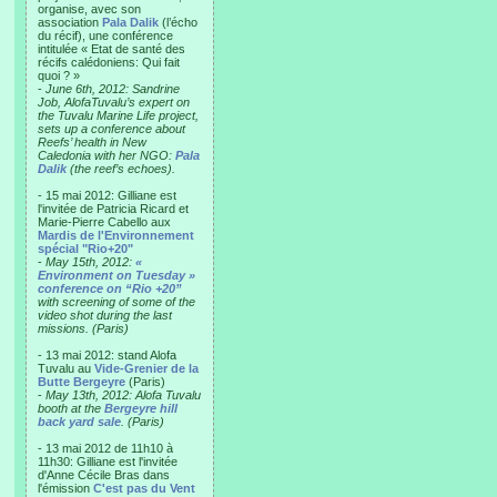
organise, avec son
association
Pala Dalik
(l’écho
du récif), une conférence
intitulée « Etat de santé des
récifs calédoniens: Qui fait
quoi ? »
-
June 6th, 2012: Sandrine
Job, AlofaTuvalu’s expert on
the Tuvalu Marine Life project,
sets up a conference about
Reefs’ health in New
Caledonia with her NGO:
Pala
Dalik
(the reef’s echoes).
- 15 mai 2012: Gilliane est
l'invitée de Patricia Ricard et
Marie-Pierre Cabello aux
Mardis de l'Environnement
spécial "Rio+20"
-
May 15th, 2012:
«
Environment on Tuesday »
conference on “Rio +20”
with screening of some of the
video shot during the last
missions. (Paris)
- 13 mai 2012: stand Alofa
Tuvalu au
Vide-Grenier de la
Butte Bergeyre
(Paris)
-
May 13th, 2012: Alofa Tuvalu
booth at the
Bergeyre hill
back yard sale
. (Paris)
- 13 mai 2012 de 11h10 à
11h30: Gilliane est l'invitée
d'Anne Cécile Bras dans
l'émission
C'est pas du Vent