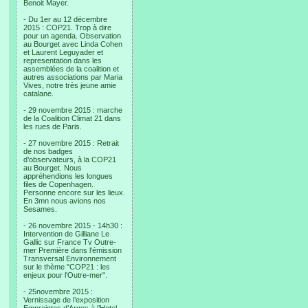
Benoit Mayer.
- Du 1er au 12 décembre
2015 : COP21. Trop à dire
pour un agenda. Observation
au Bourget avec Linda Cohen
et Laurent Leguyader et
representation dans les
assemblées de la coalition et
autres associations par Maria
Vives, notre très jeune amie
catalane.
- 29 novembre 2015 : marche
de la Coalition Climat 21 dans
les rues de Paris.
- 27 novembre 2015 : Retrait
de nos badges
d’observateurs, à la COP21
au Bourget. Nous
appréhendions les longues
files de Copenhagen.
Personne encore sur les lieux.
En 3mn nous avions nos
Sesames.
- 26 novembre 2015 - 14h30 :
Intervention de Gilliane Le
Gallic sur France Tv Outre-
mer Première dans l'émission
Transversal Environnement
sur le thème "COP21 : les
enjeux pour l'Outre-mer".
- 25novembre 2015 :
Vernissage de l’exposition