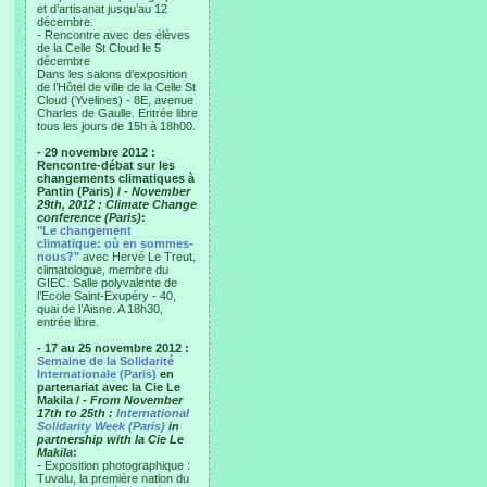
et d’artisanat jusqu’au 12
décembre.
- Rencontre avec des élèves
de la Celle St Cloud le 5
décembre
Dans les salons d’exposition
de l’Hôtel de ville de la Celle St
Cloud (Yvelines) - 8E, avenue
Charles de Gaulle. Entrée libre
tous les jours de 15h à 18h00.
- 29 novembre 2012 :
Rencontre-débat sur les
changements climatiques à
Pantin (Paris) /
- November
29th, 2012 : Climate Change
conference (Paris)
:
"Le changement
climatique: où en sommes-
nous?"
avec Hervé Le Treut,
climatologue, membre du
GIEC. Salle polyvalente de
l’Ecole Saint-Exupéry - 40,
quai de l’Aisne. A 18h30,
entrée libre.
- 17 au 25 novembre 2012 :
Semaine de la Solidarité
Internationale (Paris)
en
partenariat avec la Cie Le
Makila /
- From November
17th to 25th :
International
Solidarity Week (Paris)
in
partnership with la Cie Le
Makila
:
- Exposition photographique :
Tuvalu, la première nation du