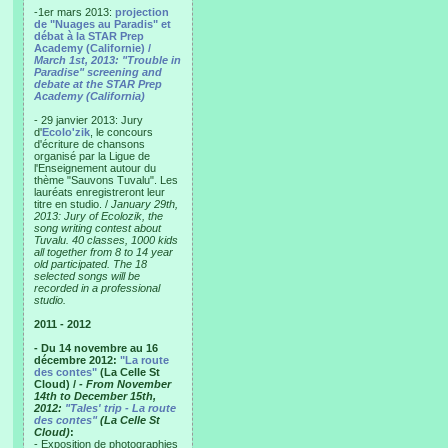
-1er mars 2013:
projection
de "Nuages au Paradis" et
débat à la STAR Prep
Academy (Californie) /
March 1st, 2013: "Trouble in
Paradise" screening and
debate at the STAR Prep
Academy (California)
- 29 janvier 2013: Jury
d'
Ecolo'zik
, le concours
d'écriture de chansons
organisé par la Ligue de
l'Enseignement autour du
thème "Sauvons Tuvalu". Les
lauréats enregistreront leur
titre en studio. /
January 29th,
2013: Jury of Ecolozik, the
song writing contest about
Tuvalu. 40 classes, 1000 kids
all together from 8 to 14 year
old participated. The 18
selected songs will be
recorded in a professional
studio.
2011 - 2012
- Du 14 novembre au 16
décembre 2012:
"La route
des contes"
(La Celle St
Cloud) /
- From November
14th to December 15th,
2012:
"Tales' trip - La route
des contes"
(La Celle St
Cloud)
:
- Exposition de photographies