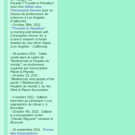
Paradis"/"Trouble in Paradise"
suivi d'un
débat avec
Christopher Horner
pour un
réseau de professeurs de
sciences à Los Angeles
(Californie).
-
October 28th, 2011 :
"
"Trouble in Paradise"
screening and debate with
Christopher Horner for a
science network schools
headed by Lisa Niver Rajna.
(Los Angeles - California).
- 19 octobre 2011 : Table-
ronde dans le cadre de
"Biodiversité et Peuples du
monde", un événement
organisé par l'association
Plante & Planète.
-
October 19, 2011 :
"Biodiversity and people of the
world" ("Biodiversité et
Peuples du monde"), by the
Plant & Planet Association.
- 4 octobre 2011 : Gilliane
intervient au séminaire « Les
migrant(e)s du climat », à
Bruxelles
-
October 4th, 2011 : Gilliane
is a keyspeaker at the
"Climate Migrants" seminar in
Brussels
- 10 septembre 2011 :
Forum
des Associations