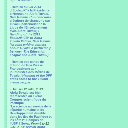
representative.
- Remise du CD 2013
d'Ecolozik* à la Présidente
d'Honneur d'Alofa Tuvalu,
Nala Ielemia. (*un concours
d'écriture de chansons sur
Tuvalu, partenariat de la
Ligue de l'Enseignement
avec Alofa Tuvalu) /
Handing of the 2013
Ecolozik CD* to Alofa
Tuvalu Patron, Nala Ielemia
*(a song writing contest
about Tuvalu, a partnership
between The Education
League and Alofa Tuvalu).
- Remise des cartes de
l'Union de la la Presse
Francophone aux
journalistes des Médias de
Tuvalu /
Handing of the UPF
press cards to the Tuvalu
media people.
- Du 8 au 12 juillet, 2013:
Alofa Tuvalu est bien
représentée au 12ème
Congrès scientifique du
Pacifique
"La science au service de la
sécurité humaine et du
Développement durable
dans les îles du Pacifique et
les côtes", Campus de
l'USP à Suva
/
From 8 to 12
July, 2013:
several Alofa