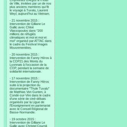
Empreintes d’Argos à l’Hotel
de Ville, invitées par un de nos
plus anciens membres qui fit
le voyage à Tuvalu, Laurent
Weyl, aujourd’hui au Vietnam.
- 21 novembre 2015 :
Intervention de Gilliane Le
Gallic avec Chloé
Vlassopoulos dans "200
millions de réfugiés
climatiques et moi et moi et
moi" organisé par ATTAC dans
le cadre du Festival Images
Mouvementées.
- 20 novembre 2015 :
Intervention de Fanny Héros à
la COP21 des Monts du
Lyonnais à l'occasion de la
COP, pendant la semaine de
solidarité internationale.
- 17 novembre 2015 :
Intervention de Fanny Héros
suite à la projection du
documentaire "Thule Tuvalu"
de Matthias Von Gunten, à
Condé-sur-Vire dans le cadre
d'une série de ciné-débats
organisés par la Ligue de
l'Enseignement en partenariat
avec le Conseil Régional de
Basse-Normandie.
- 19 octobre 2015 :
Intervention de Gilliane Le
Gallic avec Christel Cournil,