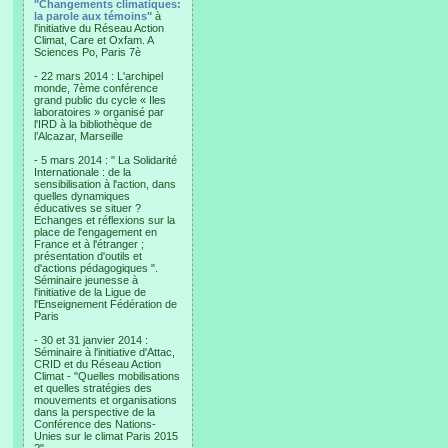
"Changements climatiques:
la parole aux témoins"
à
l'initiative du Réseau Action
Climat, Care et Oxfam. A
Sciences Po, Paris 7è
- 22 mars 2014 : L'archipel
monde, 7ème conférence
grand public du cycle « Iles
laboratoires » organisé par
l'IRD à la bibliothèque de
l’Alcazar, Marseille
- 5 mars 2014 : " La Solidarité
Internationale : de la
sensibilisation à l'action, dans
quelles dynamiques
éducatives se situer ?
Echanges et réflexions sur la
place de l'engagement en
France et à l'étranger ;
présentation d'outils et
d'actions pédagogiques ".
Séminaire jeunesse à
l'initiative de la Ligue de
l'Enseignement Fédération de
Paris
- 30 et 31 janvier 2014 :
Séminaire à l'initiative d'Attac,
CRID et du Réseau Action
Climat - "Quelles mobilisations
et quelles stratégies des
mouvements et organisations
dans la perspective de la
Conférence des Nations-
Unies sur le climat Paris 2015