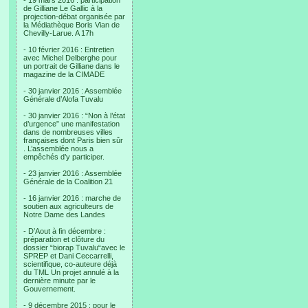
- 19 mars 2016 : participation
de Gilliane Le Gallic à la
projection-débat organisée par
la Médiathèque Boris Vian de
Chevilly-Larue. A 17h
- 10 février 2016 : Entretien
avec Michel Delberghe pour
un portrait de Gilliane dans le
magazine de la CIMADE
- 30 janvier 2016 : Assemblée
Générale d’Alofa Tuvalu
- 30 janvier 2016 : “Non à l’état
d’urgence” une manifestation
dans de nombreuses villes
françaises dont Paris bien sûr
. L’assemblée nous a
empêchés d’y participer.
- 23 janvier 2016 : Assemblée
Générale de la Coalition 21
- 16 janvier 2016 : marche de
soutien aux agriculteurs de
Notre Dame des Landes
- D’Aout à fin décembre :
préparation et clôture du
dossier “biorap Tuvalu“avec le
SPREP et Dani Ceccarrelli,
scientifique, co-auteure déjà
du TML Un projet annulé à la
dernière minute par le
Gouvernement.
- 9 décembre 2015 : pour le