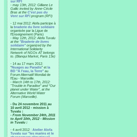
sur RFI
-
may 13th, 2012: Gilliane Le
Gallic invited by Anne-Cécile
Bras at the
C'est pas du
Vent sur RFI
program (RFI)
- 12 mai 2012: Alofa participe à
la
braderie du livre solidaire
organisée par la Ligue de
l'Enseignement (Paris)
-
May 12th, 2012: Alofa Tuvalu
at the
"Braderie de livres
solidaire"
organized by the
International Solidarity
Network of NGOs AT belongs
to. (Blanqui Market, Paris 13e)
- 14 au 17 mars 2012:
"
Nuages au Paradis
" et
la
BD "A l'eau, la Terre"
au
Forum Alternatif Mondial de
l'Eau - Marseille.
-
March 14th to 17th, 2012:
"Trouble in Paradise” and “Our
planet under Water”, at the
Alternative World Water
Forum (Marseille).
- Du 24 novembre 2011 au
10 avril 2012 - mission à
Tuvalu :
- From November 24th, 2011
to April 10th, 2012 - Mission
in Tuvalu :
- 4 avril 2012 :
Atelier Alofa
Tuvalu sur "les marins et le