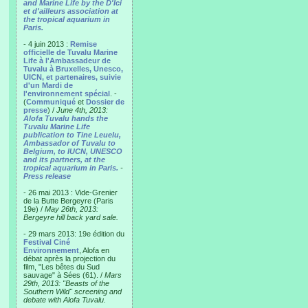
and Marine Life by the D'Ici
et d'ailleurs association at
the tropical aquarium in
Paris.
- 4 juin 2013 :
Remise
officielle de Tuvalu Marine
Life à l'Ambassadeur de
Tuvalu à Bruxelles, Unesco,
UICN, et partenaires, suivie
d'un Mardi de
l'environnement spécial
. -
(
Communiqué
et
Dossier de
presse
) /
June 4th, 2013:
Alofa Tuvalu hands the
Tuvalu Marine Life
publication to Tine Leuelu,
Ambassador of Tuvalu to
Belgium, to IUCN, UNESCO
and its partners, at the
tropical aquarium in Paris.
-
Press release
- 26 mai 2013 : Vide-Grenier
de la Butte Bergeyre (Paris
19e) /
May 26th, 2013:
Bergeyre hill back yard sale.
- 29 mars 2013: 19e édition du
Festival Ciné
Environnement
, Alofa en
débat après la projection du
film, "Les bêtes du Sud
sauvage" à Sées (61). /
Mars
29th, 2013: "Beasts of the
Southern Wild" screening and
debate with Alofa Tuvalu.