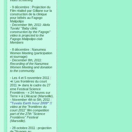
video screening
- 9 décembre : Projection du
Film réalisé par Gilliane sur la
construction de la clinique
pour bébés au Fagogo
Malipolipo
-
December 9th, 2011: Alofa
Tuvalu' "Baby clinic
construction by the Fagogo"
video is projected to the
Fagogo Malipolipo club
Members
- 8 décembre : Nanumea
Women Meeting (participation
et tournage)
-
December 8th, 2011:
Recording of the Nanumea
Women Meeting and donation
to the community.
- Les 4 et 5 novembre 2011 :
≪ Les frontières du court
2011 ≫ dans le cadre du 27
eme Festival Science
Frontières - « 24 heures sur
Terre » à L’Alcazar (Marseille).
-
November 4th to 5th, 2011 :
"Tuvalu Earth hour 2009" !!
video at the "frontières du
court 2011" film competition
part of the 27th "Science
Frontières" Festival
(Marseille).
- 28 octobre 2011 : projection
de "Nuages au