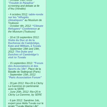
- October 19th, 2012:
"
Trouble in Paradise
"
screening and debate at Ile
d'Yeu (Vendée)
- 4 octobre 2012:
table-ronde
sur les "réfugiés
climatiques"
au Muséum de
Toulouse
-
October 4th, 2012:
“Climate
Refugees” Conference
at
the Museum (Toulouse)
- 18 et 19 septembre 2012:
Visite du Duc et de la
Duchesse de Cambridge,
Kate and William, à Tuvalu
-
September 18th and 19th,
2012:
The Duke and
Dutches of Cambridge's
visit to Tuvalu
- 15 septembre 2012:
"Forum
des Associations et des
Sports du 19e"
, Place de la
Bataille de Stalingrad (Paris)
-
September 15th, 2012:
"Paris Association Forum"
- 20 juin 2012: Rio+20 à Clichy
La Garenne en partenariat
avec la SERE
-
June 20th, 2012: Rio+20 in
Clichy La Garenne, by SERE
- 6 juin 2012: Sandrine Job,
expert pour Alofa Tuvalu sur le
projet "Tuvalu Marine Life",