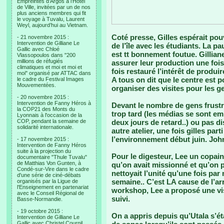
Empreintes d’Argos à l’Hotel
de Ville, invitées par un de nos
plus anciens membres qui fit
le voyage à Tuvalu, Laurent
Weyl, aujourd’hui au Vietnam.
Coté presse, Gilles espérait pou
- 21 novembre 2015 :
Intervention de Gilliane Le
de l’île avec les étudiants. La p
Gallic avec Chloé
est tt bonnement foutue. Gillia
Vlassopoulos dans "200
millions de réfugiés
assurer leur production une fois 
climatiques et moi et moi et
fois restauré l’intérêt de produ
moi" organisé par ATTAC dans
A tous on dit que le centre est 
le cadre du Festival Images
Mouvementées.
organiser des visites pour les g
- 20 novembre 2015 :
Intervention de Fanny Héros à
Devant le nombre de gens frustré
la COP21 des Monts du
trop tard (les médias se sont em
Lyonnais à l'occasion de la
COP, pendant la semaine de
deux jours de retard..) ou pas di
solidarité internationale.
autre atelier, une fois gilles par
l’environnement début juin. John
- 17 novembre 2015 :
Intervention de Fanny Héros
suite à la projection du
Pour le digesteur, Lee un copain
documentaire "Thule Tuvalu"
de Matthias Von Gunten, à
qu’on avait missionné et qu’on pa
Condé-sur-Vire dans le cadre
nettoyait l’unité qu’une fois par
d'une série de ciné-débats
semaine.. C’est LA cause de l’arr
organisés par la Ligue de
l'Enseignement en partenariat
workshop, Lee a proposé une vis
avec le Conseil Régional de
suivi.
Basse-Normandie.
- 19 octobre 2015 :
On a appris depuis qu’Utala s’ét
Intervention de Gilliane Le
Gallic avec Christel Cournil,