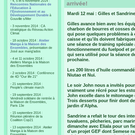
- 4, 5 et 6 novembre 2014 :
arrivée!
Rencontres Nationales de
l'Education à
l'Environnement et au
Mardi 12 mai : Gilles et Sandrine 
Développement Durable
à
Gouville s/Mer
Gilles avance bien avec les équi
- 3 novembre 2014 : CA
charbon de bourres et cosses d
stratégique du Réseau Action
Climat
qui pose quelques problèmes à c
caisse et qu’ils doivent fabrique
- 18 octobre 2014 :
Atelier
une séance de training spéciale a
Manga à la Maison des
Ensembles
, présentation de
fonctionnement du fuelpod et pr
José aux mang'ados
qui sera utilisé pour la séance 
- 4 et 11 octobre 2014 :
prochaine.
Ateliers Manga à la Maison
des Ensembles
Les 200 litres d’huile commandé
- 2 octobre 2014 : Conférence
Niutao et Nui.
de 4D "Our life 21"
- 21 septembre 2014 :
Le soir John nous a invités pour
People's climate march
vraiment une récré pour les esto
- 19 septembre 2014 :
John excelle dans le mitonnage d
Vendredi solidaire de rentrée à
Trois desserts pour finir dont d
la Maison de Ensembles,
jardin d’Alpha.
Paris 13e
- 15 septembre 2014 :
Sandrine a refait le tour des int
Réunion plénière de la
Coalition Cop21
tuvaluens, pêcheries, parc marin
dimanche avec Eliala pour un fiel
- 13 septembre 2014 : Atelier
d’un projet GEF dont Semese rail
Manga à la Maison des
Ensembles