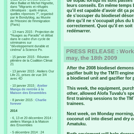
de sopac lorsqu’ils sont passés i
Alice Baillat et Michel Hignette,
leurs conseils. En même temps L
dans "Migrants et réfugiés
qu’il est capable d’avoir dit ça po
climatiques : quels enjeux,
quelles réponses ?", organisé
de s’occuper du biodiesel désor
par le Bondyblog, au Musée
dire qu’il ne s’occupait plus du b
de l'Histoire de l'immigration
(Paris)
correctement. Quoi qu’il en soit
redémarrer.
- 13 mars 2015 : Projection de
"Nuages au Paradis" et débat
dans le cadre d'un cycle de
séminaires sur
"développement durable et
cinéma" à Science Po.
PRESS RELEASE : Work
may, the 18th 2009
- 15 janvier 2015 : Réunion
plénière de la Coalition Climat
21
After the 2008 biodiesel demons
- 13 janvier 2015 : Ateliers Our
gazifier built by the TMTI engin
Life 21, prises de vue 3/4
a biodiesel unit and gazifier fo
avec 4D
- 10 janvier 2015 :
Atelier
This week, the equipment, purch
Manga de rentrée à la
other, allowed Alofa Tuvalu’s spe
Maison des Ensembles
first training sessions to the TM
- 8 janvier 2015 :
Charlie
trainees.
forever
2014
Next week, on Monday morning,
- 6, 13 et 20 décembre 2014 :
coconut oil into diesel and dry o
ateliers Manga à la Maison
Amatuku.
des Ensembles
- 5 décembre 2014 : 24
Both equipment will help decreas