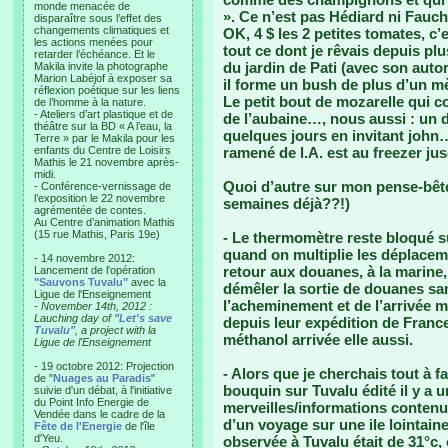
monde menacée de
». Ce n’est pas Hédiard ni Fauch
disparaître sous l’effet des
changements climatiques et
OK, 4 $ les 2 petites tomates, c’
les actions menées pour
tout ce dont je rêvais depuis p
retarder l’échéance. Et le
du jardin de Pati (avec son auto
Makila invite la photographe
Marion Labéjof à exposer sa
il forme un bush de plus d’un mè
réflexion poétique sur les liens
Le petit bout de mozarelle qui c
de l’homme à la nature.
- Ateliers d’art plastique et de
de l’aubaine…, nous aussi : un dé
théâtre sur la BD « A l’eau, la
quelques jours en invitant john
Terre » par le Makila pour les
enfants du Centre de Loisirs
ramené de l.A. est au freezer ju
Mathis le 21 novembre après-
midi.
Quoi d’autre sur mon pense-bêt
- Conférence-vernissage de
l’exposition le 22 novembre
semaines déjà??!)
agrémentée de contes.
Au Centre d’animation Mathis
(15 rue Mathis, Paris 19e)
- Le thermomètre reste bloqué su
quand on multiplie les déplaceme
- 14 novembre 2012:
retour aux douanes, à la marin
Lancement de l'opération
"Sauvons Tuvalu"
avec la
démêler la sortie de douanes san
Ligue de l'Enseignement
l’acheminement et de l’arrivée m
- November 14th, 2012 :
Lauching day of
"Let's save
depuis leur expédition de Franc
Tuvalu"
, a project with la
méthanol arrivée elle aussi.
Ligue de l'Enseignement
- 19 octobre 2012: Projection
- Alors que je cherchais tout à 
de "
Nuages au Paradis
"
bouquin sur Tuvalu édité il y a u
suivie d'un débat, à l'initiative
du Point Info Energie de
merveilles/informations contenu
Vendée dans le cadre de la
d’un voyage sur une ile lointaine
Fête de l'Energie
de l'île
d'Yeu.
observée à Tuvalu était de 31°c,