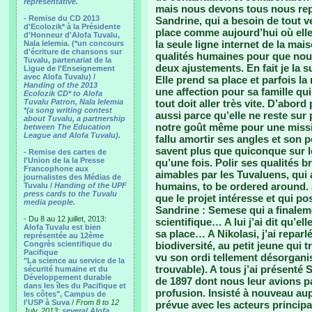
representative.
mais nous devons tous nous repl
- Remise du CD 2013
Sandrine, qui a besoin de tout ve
d'Ecolozik* à la Présidente
place comme aujourd’hui où elle
d'Honneur d'Alofa Tuvalu,
la seule ligne internet de la mai
Nala Ielemia. (*un concours
d'écriture de chansons sur
qualités humaines pour que nou
Tuvalu, partenariat de la
deux ajustements. En fait je la 
Ligue de l'Enseignement
avec Alofa Tuvalu) /
Elle prend sa place et parfois la
Handing of the 2013
une affection pour sa famille qu
Ecolozik CD* to Alofa
Tuvalu Patron, Nala Ielemia
tout doit aller très vite. D’abo
*(a song writing contest
aussi parce qu’elle ne reste sur
about Tuvalu, a partnership
notre goût même pour une missi
between The Education
League and Alofa Tuvalu).
fallu amortir ses angles et son p
savent plus que quiconque sur les
- Remise des cartes de
l'Union de la la Presse
qu’une fois. Polir ses qualités 
Francophone aux
aimables par les Tuvaluens, qui
journalistes des Médias de
humains, to be ordered around. J’
Tuvalu /
Handing of the UPF
press cards to the Tuvalu
que le projet intéresse et qui p
media people.
Sandrine : Semese qui a finalem
- Du 8 au 12 juillet, 2013:
scientifique… A lui j’ai dit qu’el
Alofa Tuvalu est bien
sa place… A Nikolasi, j’ai reparl
représentée au 12ème
Congrès scientifique du
biodiversité, au petit jeune qui 
Pacifique
vu son ordi tellement désorganis
"La science au service de la
trouvable). A tous j’ai présenté
sécurité humaine et du
Développement durable
de 1897 dont nous leur avions p
dans les îles du Pacifique et
profusion. Insisté à nouveau aup
les côtes", Campus de
l'USP à Suva
/
From 8 to 12
prévue avec les acteurs principa
July, 2013:
several Alofa