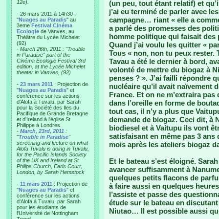
12e).
(un peu, tout étant relatif) et q
j’ai eu terminé de parler avec le
- 26 mars 2011 à 14h30 :
campagne… riant « elle a comme
"
Nuages au Paradis
" au
3eme
Festival Cinéma
a parlé des promesses des politi
Ecologie
de Vanves, au
homme politique qui faisait des 
Théâtre du Lycée Michelet
(92)
Quand j’ai voulu les quitter « p
-
March 26th, 2011 : "Trouble
Tous « non, non tu peux rester. 
in Paradise" part of the
Tavau a été le dernier à bord, av
Cinéma Ecologie Festival 3rd
edition, at the Lycée Michelet
volonté de mettre du biogaz à Ni
theater in Vanves, (92)
penses ? ». J’ai failli répondre 
-
23 mars 2011
: Projection de
nucléaire qu’il avait naïvement
"
Nuages au Paradis
" et
France. Et on ne m’extraira pas de
conférence sur les actions
d'Alofa à Tuvalu, par Sarah
dans l’oreille en forme de bouta
pour la Société des Iles du
tout cas, il n’y a plus que Vaitu
Pacifique de Grande Bretagne
demande de biogaz. Ceci dit, à N
et d'Ireland à l'église St
Philippe à Londres.
biodiesel et à Vaitupu ils vont ê
-
March, 23rd, 2011
:
satisfaisant en même pas 3 ans d
"
Trouble in Paradise
"
screening and lecture on what
mois après les ateliers biogaz d
Alofa Tuvalu is doing in Tuvalu,
for the Pacific Islands Society
Et le bateau s’est éloigné. Sarah
of the UK and Ireland at St
Philips Church, Earls Court,
avancer suffisamment à Nanumea,
London, by Sarah Hemstock
quelques petits flacons de parfu
-
11 mars 2011
: Projection de
à faire aussi en quelques heures
"
Nuages au Paradis
" et
l’assiste et passe des questionn
conférence sur les actions
d'Alofa à Tuvalu, par Sarah
étude sur le bateau en discutant
pour les étudiants de
Niutao… Il est possible aussi qu’e
l'Université de Nottingham