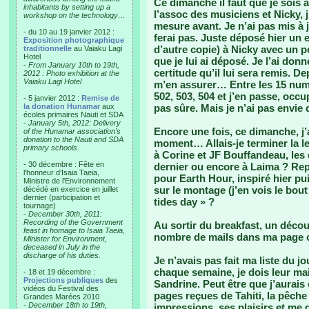
Ce dimanche il faut que je sois à 
inhabitants by setting up a
l’assoc des musiciens et Nicky, 
workshop on the technology…
mesure avant. Je n’ai pas mis à j
- du 10 au 19 janvier 2012 :
ferai pas. Juste déposé hier un 
Exposition photographique
d’autre copie) à Nicky avec un p
traditionnelle
au Vaiaku Lagi
Hotel
que je lui ai déposé. Je l’ai donn
-
From January 10th to 19th,
certitude qu’il lui sera remis. De
2012 : Photo exhibition at the
Vaiaku Lagi Hotel
m’en assurer… Entre les 15 numér
502, 503, 504 et j’en passe, occ
- 5 janvier 2012 :
Remise de
la donation Hunamar
aux
pas sûre. Mais je n’ai pas envie
écoles primaires Nauti et SDA
-
January 5th, 2012: Delivery
Encore une fois, ce dimanche, j’a
of the Hunamar association's
donation to the Nauti and SDA
moment… Allais-je terminer la le
primary schools.
à Corine et JF Bouffandeau, les 
- 30 décembre : Fête en
dernier ou encore à Laima ? Re
l'honneur d'Isaia Taeia,
pour Earth Hour, inspiré hier p
Ministre de l'Environnement
sur le montage (j’en vois le bout 
décédé en exercice en juillet
dernier (participation et
tides day » ?
tournage)
-
December 30th, 2011:
Recording of the Government
Au sortir du breakfast, un déco
feast in homage to Isaia Taeia,
nombre de mails dans ma page c
Minister for Environment,
deceased in July in the
discharge of his duties.
Je n’avais pas fait ma liste du j
chaque semaine, je dois leur mail
- 18 et 19 décembre :
Projections publiques
des
Sandrine. Peut être que j’aurais
vidéos du Festival des
pages reçues de Tahiti, la pêche
Grandes Marées 2010
-
December 18th to 19th,
impressions, ses plaisirs et me 