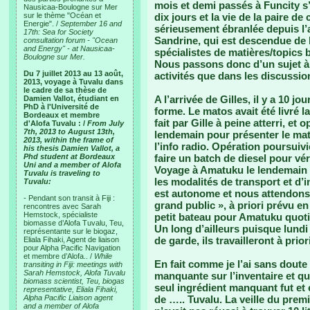
mois et demi passés à Funcity s
Nausicaa-Boulogne sur Mer
sur le thème "Océan et
dix jours et la vie de la paire d
Energie". /
September 16 and
sérieusement ébranlée depuis l’ar
17th: Sea for Society
Sandrine, qui est descendue de 
consultation forum - "Ocean
and Energy" - at Nausicaa-
spécialistes de matières/topics 
Boulogne sur Mer.
Nous passons donc d’un sujet à 
Du 7 juillet 2013 au 13 août,
activités que dans les discussio
2013, voyage à Tuvalu dans
le cadre de sa thèse de
A l’arrivée de Gilles, il y a 10 j
Damien Vallot, étudiant en
PhD à l'Université de
forme. Le matos avait été livré la
Bordeaux et membre
fait par Gille à peine atterri, et
d'Alofa Tuvalu : /
From July
7th, 2013 to August 13th,
lendemain pour présenter le mat
2013, within the frame of
l’info radio. Opération poursuivi
his thesis Damien Vallot, a
Phd student at Bordeaux
faire un batch de diesel pour vér
Uni and a member of Alofa
Voyage à Amatuku le lendemain e
Tuvalu is traveling to
les modalités de transport et d’i
Tuvalu:
est autonome et nous attendons s
- Pendant son transit à Fiji :
grand public », à priori prévu e
rencontres avec Sarah
Hemstock, spécialiste
petit bateau pour Amatuku quot
biomasse d’Alofa Tuvalu, Teu,
Un long d’ailleurs puisque lundi 
représentante sur le biogaz,
de garde, ils travailleront à prio
Eliala Fihaki, Agent de liaison
pour Alpha Pacific Navigation
et membre d’Alofa.. /
While
En fait comme je l’ai sans doute é
transiting in Fiji: meetings with
Sarah Hemstock, Alofa Tuvalu
manquante sur l’inventaire et qui
biomass scientist, Teu, biogas
seul ingrédient manquant fut et 
representative, Eliala Fihaki,
Alpha Pacific Liaison agent
de ….. Tuvalu. La veille du prem
and a member of Alofa