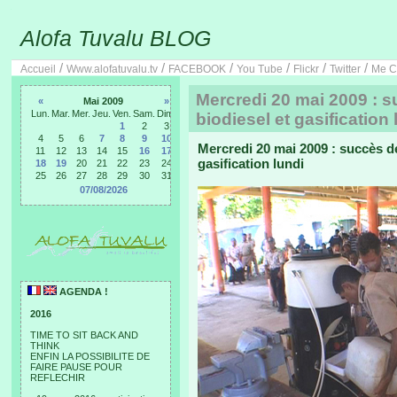
Alofa Tuvalu BLOG
/
/
/
/
/
/
Accueil
Www.alofatuvalu.tv
FACEBOOK
You Tube
Flickr
Twitter
Me C
Mercredi 20 mai 2009 : su
«
Mai 2009
»
Lun.
Mar.
Mer.
Jeu.
Ven.
Sam.
Dim.
biodiesel et gasification 
1
2
3
4
5
6
7
8
9
10
Mercredi 20 mai 2009 : succès de 
11
12
13
14
15
16
17
gasification lundi
18
19
20
21
22
23
24
25
26
27
28
29
30
31
07/08/2026
AGENDA !
2016
TIME TO SIT BACK AND
THINK
ENFIN LA POSSIBILITE DE
FAIRE PAUSE POUR
REFLECHIR