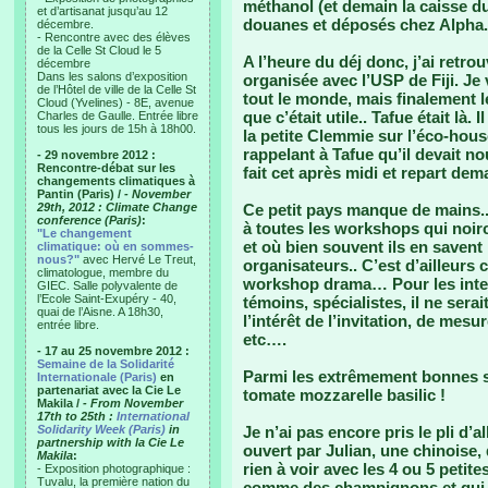
méthanol (et demain la caisse du
et d’artisanat jusqu’au 12
douanes et déposés chez Alpha.
décembre.
- Rencontre avec des élèves
de la Celle St Cloud le 5
A l’heure du déj donc, j’ai retr
décembre
Dans les salons d’exposition
organisée avec l’USP de Fiji. J
de l’Hôtel de ville de la Celle St
tout le monde, mais finalement 
Cloud (Yvelines) - 8E, avenue
que c’était utile.. Tafue était là
Charles de Gaulle. Entrée libre
tous les jours de 15h à 18h00.
la petite Clemmie sur l’éco-hous
rappelant à Tafue qu’il devait no
- 29 novembre 2012 :
Rencontre-débat sur les
fait cet après midi et repart d
changements climatiques à
Pantin (Paris) /
- November
29th, 2012 : Climate Change
Ce petit pays manque de mains.. 
conference (Paris)
:
à toutes les workshops qui noir
"Le changement
et où bien souvent ils en savent
climatique: où en sommes-
nous?"
avec Hervé Le Treut,
organisateurs.. C’est d’ailleu
climatologue, membre du
workshop drama… Pour les interv
GIEC. Salle polyvalente de
l’Ecole Saint-Exupéry - 40,
témoins, spécialistes, il ne sera
quai de l’Aisne. A 18h30,
l’intérêt de l’invitation, de mes
entrée libre.
etc….
- 17 au 25 novembre 2012 :
Semaine de la Solidarité
Parmi les extrêmement bonnes su
Internationale (Paris)
en
partenariat avec la Cie Le
tomate mozzarelle basilic !
Makila /
- From November
17th to 25th :
International
Solidarity Week (Paris)
in
Je n’ai pas encore pris le pli d’a
partnership with la Cie Le
ouvert par Julian, une chinoise,
Makila
:
rien à voir avec les 4 ou 5 peti
- Exposition photographique :
Tuvalu, la première nation du
comme des champignons et qui n