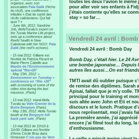
toutes les deux l’avion le même 
organise, avec son
pour aller voir ses enfants à Fidji
association
Pala Dalik
(l’écho
du récif), une conférence
j’étais contente qu’elles se con
intitulée « Etat de santé des
stay » so far…
récifs calédoniens: Qui fait
quoi ? »
-
June 6th, 2012: Sandrine
Job, AlofaTuvalu’s expert on
the Tuvalu Marine Life project,
sets up a conference about
Vendredi 24 avril : Bom
Reefs’ health in New
Caledonia with her NGO:
Pala
Dalik
(the reef’s echoes).
Vendredi 24 avril : Bomb Day
- 15 mai 2012: Gilliane est
Bomb Day, c’était hier. Le 24 Avri
l'invitée de Patricia Ricard et
Marie-Pierre Cabello aux
une bombe japonaise… Depuis le
Mardis de l'Environnement
autres îles aussi…On est friands
spécial "Rio+20"
-
May 15th, 2012:
«
Environment on Tuesday »
TMTI avait dû oublier puisque c’e
conference on “Rio +20”
with screening of some of the
de remise des diplômes. Sarah a
video shot during the last
Apisai, fallait que je m’y colle
missions. (Paris)
principal pour le training et mont
- 13 mai 2012: stand Alofa
suis allée avec John et Eti et n
Tuvalu au
Vide-Grenier de la
discours et le lunch. Pratique d
Butte Bergeyre
(Paris)
-
May 13th, 2012: Alofa Tuvalu
nous représentait, moi j’avais f
booth at the
Bergeyre hill
La première année, j’ai apprécié 
back yard sale
. (Paris)
encore j’ai filmé tout du long, 
- 13 mai 2012 de 11h10 à
d’enthousiasme.
11h30: Gilliane est l'invitée
d'Anne Cécile Bras dans
l'émission
C'est pas du Vent
La veille a minuit moins vingt la