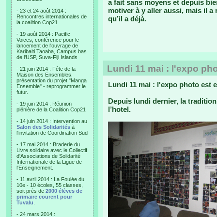
a fait sans moyens et depuis bi
motiver à y aller aussi, mais il 
- 23 et 24 août 2014 :
Rencontres internationales de
qu’il a déjà.
la coalition Cop21
- 19 août 2014 : Pacific
Voices, conférence pour le
lancement de l'ouvrage de
Karibaiti Taoaba, Campus bas
de l'USP, Suva-Fiji Islands
Lundi 11 mai : l'expo ph
- 21 juin 2014 : Fête de la
Maison des Ensembles,
présentation du projet "Manga
Lundi 11 mai : l'expo photo est 
Ensemble" - reprogrammer le
futur.
Depuis lundi dernier, la traditi
- 19 juin 2014 : Réunion
l’hotel.
plénière de la Coalition Cop21
- 14 juin 2014 : Intervention au
Salon des Solidarités
à
l'invitation de Coordination Sud
- 17 mai 2014 : Braderie du
Livre solidaire avec le Collectif
d'Associations de Solidarité
Internationale de la Ligue de
l'Enseignement.
- 11 avril 2014 : La Foulée du
10e - 10 écoles, 55 classes,
soit près de
2000 élèves de
primaire courent pour
Tuvalu
.
- 24 mars 2014 :