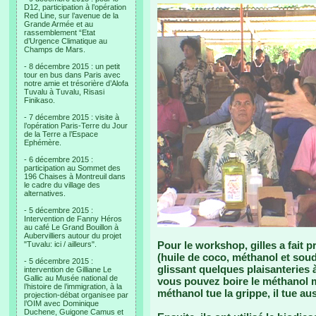
D12, participation à l’opération
Red Line, sur l’avenue de la
Grande Armée et au
rassemblement “Etat
d’Urgence Climatique au
Champs de Mars.
- 8 décembre 2015 : un petit
tour en bus dans Paris avec
notre amie et trésorière d’Alofa
Tuvalu à Tuvalu, Risasi
Finikaso.
- 7 décembre 2015 : visite à
l’opération Paris-Terre du Jour
de la Terre a l’Espace
Ephémère.
- 6 décembre 2015 :
participation au Sommet des
196 Chaises à Montreuil dans
le cadre du village des
alternatives.
- 5 décembre 2015 :
Intervention de Fanny Héros
au café Le Grand Bouillon à
Aubervilliers autour du projet
Pour le workshop, gilles a fait 
"Tuvalu: ici / ailleurs".
(huile de coco, méthanol et soud
- 5 décembre 2015 :
glissant quelques plaisanteries à 
intervention de Gilliane Le
Gallic au Musée national de
vous pouvez boire le méthanol ma
l’histoire de l’immigration, à la
méthanol tue la grippe, il tue aus
projection-débat organisee par
l’OIM avec Dominique
Duchene, Guigone Camus et