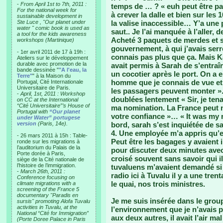
-
From April 1st to 7th, 2011 :
temps de … ? « euh peut être p
For the national week for
à crever la dalle et bien sur les
sustainable development in
Ste Luce , "Our planet under
la valise inaccessible… Y’a une p
water " comic book is used as
saut.. Je l’ai manquée à l’aller,
a tool for the kids awareness
Acheté 3 paquets de merdes et 
workshops (Martinique)
gouvernement, à qui j’avais serré
- 1er avril 2011 de 17 à 19h :
connais pas plus que ça. Mais Kal
Ateliers sur le développement
durable avec promotion de la
avait permis à Sarah de s’entraîn
bande dessinée "
"A l'eau, la
un cocotier après le port. On a
Terre"
" à la Maison du
homme que je connais de vue et q
Portugal, Cité Internationale
Universitaire de Paris.
les passagers peuvent monter ». 
-
April, 1st, 2011 : Workshop
doublées lentement « Sir, je te
on CC at the International
“Cité Universitaire”’s House of
ma nomination. La France peut n
Portugal with
“Our planet
votre confiance »… « It was my r
under Water” portugese
version
(Paris, 14e).
bord, sarah s’est inquiétée de sa
4. Une employée m’a appris qu’el
- 26 mars 2011 à 15h : Table-
Peut être les bagages y avaient il
ronde sur les migrations à
l’auditorium du Palais de la
pour discuter deux minutes avec
Porte dorée à Paris,
croisé souvent sans savoir qui i
siège de la Cité nationale de
l’histoire de l’immigration.
tuvaluens m’avaient demandé si j
-
March 26th, 2011 :
radio ici à Tuvalu il y a une tre
Conference focusing on
le quai, nos trois ministres.
climate migrations with a
screening of the France 5
documentary "Paradis en
Je me suis insérée dans le group
sursis" promoting Alofa Tuvalu
activities in Tuvalu, at the
l’environnement que je n’avais
National “Cité for Immigration”
aux deux autres, il avait l’air mal
(Porte Doree Palace in Paris