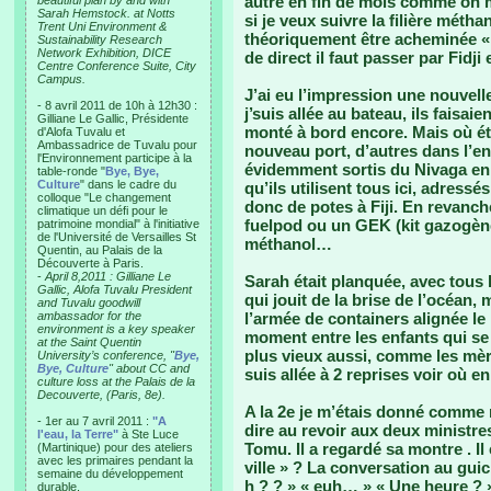
autre en fin de mois comme on me
beautiful plan by and with
Sarah Hemstock. at Notts
si je veux suivre la filière mét
Trent Uni Environment &
théoriquement être acheminée «
Sustainability Research
Network Exhibition, DICE
de direct il faut passer par Fidji
Centre Conference Suite, City
Campus.
J’ai eu l’impression une nouvelle
- 8 avril 2011 de 10h à 12h30 :
j’suis allée au bateau, ils faisai
Gilliane Le Gallic, Présidente
monté à bord encore. Mais où é
d'Alofa Tuvalu et
Ambassadrice de Tuvalu pour
nouveau port, d’autres dans l’e
l'Environnement participe à la
évidemment sortis du Nivaga en
table-ronde "
Bye, Bye,
Culture
" dans le cadre du
qu’ils utilisent tous ici, adress
colloque "Le changement
donc de potes à Fiji. En revanch
climatique un défi pour le
fuelpod ou un GEK (kit gazogène
patrimoine mondial" à l'initiative
de l'Université de Versailles St
méthanol…
Quentin, au Palais de la
Découverte à Paris.
-
April 8,2011 : Gilliane Le
Sarah était planquée, avec tous l
Gallic, Alofa Tuvalu President
qui jouit de la brise de l’océan,
and Tuvalu goodwill
ambassador for the
l’armée de containers alignée le
environment is a key speaker
moment entre les enfants qui se
at the Saint Quentin
plus vieux aussi, comme les mère
University’s conference, "
Bye,
Bye, Culture
" about CC and
suis allée à 2 reprises voir où en
culture loss at the Palais de la
Decouverte, (Paris, 8e).
A la 2e je m’étais donné comme 
- 1er au 7 avril 2011 :
"A
dire au revoir aux deux ministres
l'eau, la Terre"
à Ste Luce
Tomu. Il a regardé sa montre . Il 
(Martinique) pour des ateliers
avec les primaires pendant la
ville » ? La conversation au gui
semaine du développement
h ? ? » « euh… » « Une heure ? »
durable.