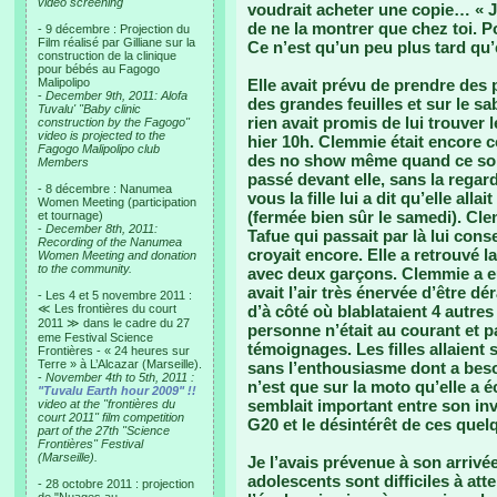
video screening
voudrait acheter une copie… « J
de ne la montrer que chez toi. Po
- 9 décembre : Projection du
Film réalisé par Gilliane sur la
Ce n’est qu’un peu plus tard qu’e
construction de la clinique
pour bébés au Fagogo
Malipolipo
Elle avait prévu de prendre des
-
December 9th, 2011: Alofa
des grandes feuilles et sur le sa
Tuvalu' "Baby clinic
rien avait promis de lui trouver 
construction by the Fagogo"
video is projected to the
hier 10h. Clemmie était encore co
Fagogo Malipolipo club
des no show même quand ce sont 
Members
passé devant elle, sans la regar
- 8 décembre : Nanumea
vous la fille lui a dit qu’elle all
Women Meeting (participation
(fermée bien sûr le samedi). Cl
et tournage)
-
December 8th, 2011:
Tafue qui passait par là lui consei
Recording of the Nanumea
croyait encore. Elle a retrouvé
Women Meeting and donation
to the community.
avec deux garçons. Clemmie a eu e
avait l’air très énervée d’être d
- Les 4 et 5 novembre 2011 :
≪ Les frontières du court
d’à côté où blablataient 4 autre
2011 ≫ dans le cadre du 27
personne n’était au courant et p
eme Festival Science
témoignages. Les filles allaient s
Frontières - « 24 heures sur
Terre » à L’Alcazar (Marseille).
sans l’enthousiasme dont a besoi
-
November 4th to 5th, 2011 :
n’est que sur la moto qu’elle a é
"Tuvalu Earth hour 2009" !!
semblait important entre son inv
video at the "frontières du
court 2011" film competition
G20 et le désintérêt de ces quel
part of the 27th "Science
Frontières" Festival
(Marseille).
Je l’avais prévenue à son arrivé
adolescents sont difficiles à att
- 28 octobre 2011 : projection