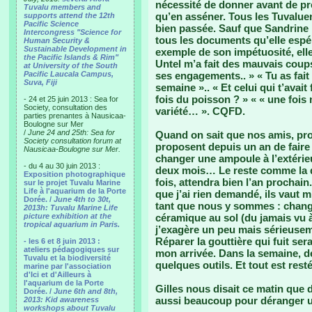
nécessité de donner avant de pre
Tuvalu members and
qu’en asséner. Tous les Tuvaluen
supports attend the 12th
Pacific Science
bien passée. Sauf que Sandrine
Intercongress "Science for
tous les documents qu’elle espé
Human Security &
Sustainable Development in
exemple de son impétuosité, elle 
the Pacific Islands & Rim"
Untel m’a fait des mauvais coup
at University of the South
Pacific Laucala Campus,
ses engagements.. » « Tu as fai
Suva, Fiji
semaine ».. « Et celui qui t’avai
fois du poisson ? » « « une fois 
- 24 et 25 juin 2013 : Sea for
Society, consultation des
variété… ». CQFD.
parties prenantes à Nausicaa-
Boulogne sur Mer
/
June 24 and 25th: Sea for
Quand on sait que nos amis, prop
Society consultation forum at
proposent depuis un an de fair
Nausicaa-Boulogne sur Mer.
changer une ampoule à l’extérieur
- du 4 au 30 juin 2013 :
deux mois… Le reste comme la d
Exposition photographique
fois, attendra bien l’an prochain
sur le projet Tuvalu Marine
Life à l'aquarium de la Porte
que j’ai rien demandé, ils vaut mi
Dorée. /
June 4th to 30t,
tant que nous y sommes : change
2013h: Tuvalu Marine Life
picture exhibition at the
céramique au sol (du jamais vu à
tropical aquarium in Paris.
j’exagère un peu mais sérieusem
Réparer la gouttière qui fuit sera
- les 6 et 8 juin 2013 :
ateliers pédagogiques sur
mon arrivée. Dans la semaine, d
Tuvalu et la biodiversité
quelques outils. Et tout est resté 
marine par l'association
d'Ici et d'Ailleurs à
l'aquarium de la Porte
Gilles nous disait ce matin que 
Dorée. /
June 6th and 8th,
aussi beaucoup pour déranger u
2013: Kid awareness
workshops about Tuvalu