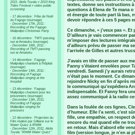
2011: Alofa Tuvalu « 2010 King
textes, donne ses instructions à
Tides Festival » video public
questions à Elena de Te mana o 
screening
et énergie de toute part là bas, 
- 17 décembre : Fête de Noël
devoir répondre à ces 5 pages e
du Fagogo (tournage)
-
December 17th, 2011 :
Recording of the Fagogo
Ce dimanche, « j’veux pas ». Et
Malipolipo Christmas Party
D’ailleurs je vais commencer par
- 16 décembre : TMTI passing
m’imposer des lectures intégrale
out at Amatuku (tournage)
d’ailleurs prévu de passer ma se
-
December 16th, 2011 :
Recording of TMTI passing
l’arrivée de Gilles et autres truc
out at Amatuku
- 14 décembre : Fagogo
J’avais en tête de passer aux med
Malipolipo chantent à l'hôpital
Fanny s’étaient envolées pour Ta
(tournage)
vendredi. Samedi j’y aurais retr
-
December 14th, 2011 :
Recording of Fagogo
n’était pas le moment. Ce dimanc
Malipolipo singing at the
rejoindre Nicky en fin d’après m
hospital
le communiqué qu’expédiera Ang
- 13 décembre : Fagogo
indispensable. Et Fanny fera une
Malipolipo chantent pour les
prisonniers (tournage)
assez communiqué à la radio ces
-
December 13th, 2011:
Recording of Fagogo
Dans la foulée de ces lignes, Cl
Malipolipo singing for
prisoners
d’humeur. Elle l’a senti, c’est sûr
fille, une empathie, un respect d
- 12 décembre : Projection du
Film réalisé par Gilliane sur le
encore du mal quand elle ne tro
Water Quizz à IRWM
en retour. Mais d’abord elle ven
-
December 12th, 2011: Alofa
film (version longue, je n’en ai
Tuvalu "IRWM Water Quizz"