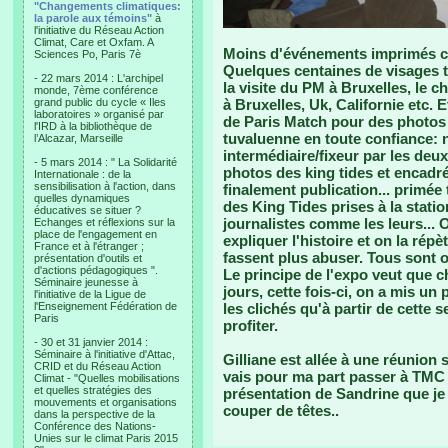
"Changements climatiques:
la parole aux témoins"
à
l'initiative du Réseau Action
Climat, Care et Oxfam. A
Moins d'événements imprimés ce
Sciences Po, Paris 7è
Quelques centaines de visages 
- 22 mars 2014 : L'archipel
la visite du PM à Bruxelles, le c
monde, 7ème conférence
grand public du cycle « Iles
à Bruxelles, Uk, Californie etc. 
laboratoires » organisé par
de Paris Match pour des photos 
l'IRD à la bibliothèque de
tuvaluenne en toute confiance: 
l’Alcazar, Marseille
intermédiaire/fixeur par les deu
- 5 mars 2014 : " La Solidarité
photos des king tides et encadré
Internationale : de la
sensibilisation à l'action, dans
finalement publication... primé
quelles dynamiques
des King Tides prises à la stati
éducatives se situer ?
journalistes comme les leurs...
Echanges et réflexions sur la
place de l'engagement en
expliquer l'histoire et on la rép
France et à l'étranger ;
fassent plus abuser. Tous sont o
présentation d'outils et
d'actions pédagogiques ".
Le principe de l'expo veut que 
Séminaire jeunesse à
jours, cette fois-ci, on a mis u
l'initiative de la Ligue de
l'Enseignement Fédération de
les clichés qu'à partir de cette 
Paris
profiter.
- 30 et 31 janvier 2014 :
Séminaire à l'initiative d'Attac,
Gilliane est allée à une réunion
CRID et du Réseau Action
vais pour ma part passer à TMC in
Climat - "Quelles mobilisations
et quelles stratégies des
présentation de Sandrine que je 
mouvements et organisations
couper de têtes..
dans la perspective de la
Conférence des Nations-
Unies sur le climat Paris 2015