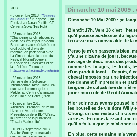
?"
2013
Dimanche 10 mai 2009 : 
- 8 décembre 2013 :
"Nuages
au Paradis"
à l'Ecopass Film
Dimanche 10 Mai 2009 : ça tang
Festival au Japan Pacific ICT
Center à Suva (Iles Fidji)
Bientôt 17h. Vers 18 c’est l’heur
- 28 novembre 2013 :
qu’il pousse au-dessus du lagon
"Changements climatiques et
terrasse mais convivialité de la 
droits des états" par Natacha
Bracq, avocate spécialisée en
droit public et droits de
Perso je m’en passerais bien, mai
l'homme, en partenariat avec
y’a une dizaine de jours, becaus
La Cimade, dans le cadre du
Festival Migrant'scène à
sevrage de deux mois des produ
l'Espace des Diversités et de
comme les laitages, les fruits, 
la Laïcité de Toulouse.
http://www.lacimade.org/minisites/migrantscene
d’un produit local… Depuis, à ce
cheval imposés par une infection
- 22 novembre 2013 :
Semaine de la Solidarité
me donnent l’impression et par
Internationale, Alofa Tuvalu en
tanguer. Je culpabilise de n’êtr
duo avec la compagnie Le
jouer mon rôle de Gentil Animate
Makila, au Centre d'animation
de la Place de Fêtes (Paris)
Hier soir nous avons poussé le 
- 16 novembre 2013 :
Alterlibris - Premier Forum du
les bouteilles de vin dont Willy 
Livre des Associations -
Chong, un des restau chinois e
Présentation de la BD "A l'eau,
arrosés. En nous laissant une no
la Terre" et de la publication
"Tuvalu Marine Life".
qu’il a fallu « que je m’allonge »
- 16 et 17 septembre 2013 :
Sea for Society, consultation
En plus, cette semaine m’a vann
des parties prenantes à