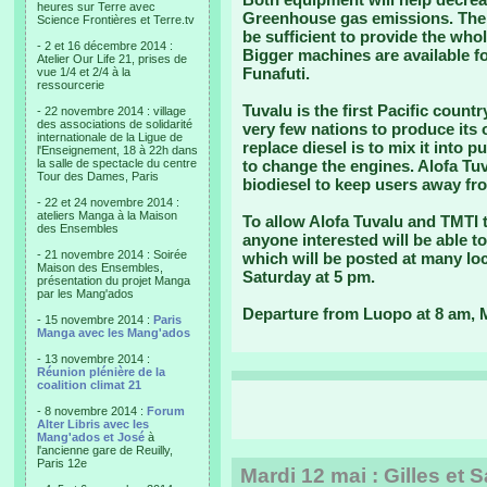
heures sur Terre avec
Greenhouse gas emissions. The 
Science Frontières et Terre.tv
be sufficient to provide the whol
- 2 et 16 décembre 2014 :
Bigger machines are available fo
Atelier Our Life 21, prises de
Funafuti.
vue 1/4 et 2/4 à la
ressourcerie
Tuvalu is the first Pacific countr
- 22 novembre 2014 : village
des associations de solidarité
very few nations to produce its 
internationale de la Ligue de
replace diesel is to mix it into
l'Enseignement, 18 à 22h dans
la salle de spectacle du centre
to change the engines. Alofa Tuv
Tour des Dames, Paris
biodiesel to keep users away fr
- 22 et 24 novembre 2014 :
ateliers Manga à la Maison
To allow Alofa Tuvalu and TMTI 
des Ensembles
anyone interested will be able t
- 21 novembre 2014 : Soirée
which will be posted at many loc
Maison des Ensembles,
Saturday at 5 pm.
présentation du projet Manga
par les Mang'ados
Departure from Luopo at 8 am,
- 15 novembre 2014 :
Paris
Manga avec les Mang'ados
- 13 novembre 2014 :
Réunion plénière de la
coalition climat 21
- 8 novembre 2014 :
Forum
Alter Libris avec les
Mang'ados et José
à
l'ancienne gare de Reuilly,
Paris 12e
Mardi 12 mai : Gilles et S