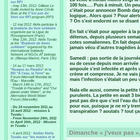
sur RFI
100 fois…. Puis à minuit. Un pe
-
may 13th, 2012: Gilliane Le
Gallic invited by Anne-Cécile
c’était pour annoncer Bomb day 
Bras at the
C'est pas du
logique.. Alors quoi ? Pour aler
Vent sur RFI
program (RFI)
? On s’est endormi en se disant
- 12 mai 2012: Alofa participe à
la
braderie du livre solidaire
En fait c’était pour appeler à la
organisée par la Ligue de
l'Enseignement (Paris)
détenus, depuis plusieurs semain
-
May 12th, 2012: Alofa Tuvalu
cotes somaliennes. En fait depu
at the
"Braderie de livres
jamais vécu d’autres tragédies à 
solidaire"
organized by the
International Solidarity
Network of NGOs AT belongs
Samedi : pas sortie de la journé
to. (Blanqui Market, Paris 13e)
eu de cesse depuis mon arrivée
- 14 au 17 mars 2012:
ampoule s’est infectée et après 
"
Nuages au Paradis
" et
la
BD "A l'eau, la Terre"
au
crème et compresse. Je ne vais 
Forum Alternatif Mondial de
mais l’infection s’étalait un peu v
l'Eau - Marseille.
-
March 14th to 17th, 2012:
"Trouble in Paradise” and “Our
Nala elle aussi, comme la petite f
planet under Water”, at the
purulents. La petite en avait 3 
Alternative World Water
Forum (Marseille).
peut pas dire que c’est l’eau du
pour eux, puisque je ne m’y trem
- Du 24 novembre 2011 au
transpiration ? aoutats ? tout ç
10 avril 2012 - mission à
Tuvalu :
- From November 24th, 2011
to April 10th, 2012 - Mission
in Tuvalu :
Dimanche « j’veux pas »,
- 4 avril 2012 :
Atelier Alofa
Tuvalu sur "les marins et le