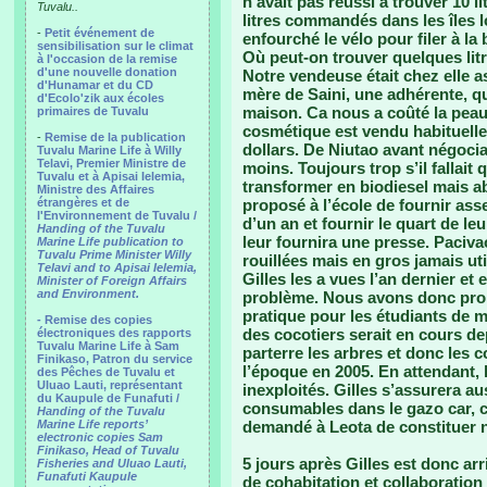
n’avait pas réussi à trouver 10 l
Tuvalu..
litres commandés dans les îles 
-
Petit événement de
enfourché le vélo pour filer à la
sensibilisation sur le climat
Où peut-on trouver quelques litr
à l'occasion de la remise
d'une nouvelle donation
Notre vendeuse était chez elle 
d'Hunamar et du CD
mère de Saini, une adhérente, qu
d'Ecolo'zik aux écoles
maison. Ca nous a coûté la peau 
primaires de Tuvalu
cosmétique est vendu habituellem
-
Remise de la publication
dollars. De Niutao avant négociatio
Tuvalu Marine Life à Willy
Telavi, Premier Ministre de
moins. Toujours trop s’il fallait 
Tuvalu et à Apisai Ielemia,
transformer en biodiesel mais a
Ministre des Affaires
étrangères et de
proposé à l’école de fournir ass
l'Environnement de Tuvalu /
d’un an et fournir le quart de l
Handing of the Tuvalu
leur fournira une presse. Paciv
Marine Life publication to
Tuvalu Prime Minister Willy
rouillées mais en gros jamais uti
Telavi and to Apisai Ielemia,
Gilles les a vues l’an dernier e
Minister of Foreign Affairs
and Environment.
problème. Nous avons donc prop
pratique pour les étudiants de 
- Remise des copies
des cocotiers serait en cours de
électroniques des rapports
Tuvalu Marine Life à Sam
parterre les arbres et donc les 
Finikaso, Patron du service
l’époque en 2005. En attendant, l
des Pêches de Tuvalu et
Uluao Lauti, représentant
inexploités. Gilles s’assurera a
du Kaupule de Funafuti /
consumables dans le gazo car, co
Handing of the Tuvalu
Marine Life reports’
demandé à Leota de constituer n’
electronic copies Sam
Finikaso, Head of Tuvalu
5 jours après Gilles est donc ar
Fisheries and Uluao Lauti,
Funafuti Kaupule
de cohabitation et collaboration 