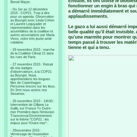
Ensuite, ils ont utilisé le biodie
Benoit Mayer.
fonctionner un engin à bras qui 
- Du 1er au 12 décembre
a démarré immédiatement et sou
2015 : COP21. Trop à dire
applaudissements.
pour un agenda. Observation
au Bourget avec Linda Cohen
et Laurent Leguyader et
Le gazo a lui aussi démarré imp
representation dans les
belle qualité qu’il était invisib
assemblées de la coalition et
autres associations par Maria
qu’une marmite pour montrer qu’
Vives, notre très jeune amie
temps passé à trouver les matéri
catalane.
tienne et qui a tenu.
- 29 novembre 2015 : marche
de la Coalition Climat 21 dans
les rues de Paris.
- 27 novembre 2015 : Retrait
de nos badges
d’observateurs, à la COP21
au Bourget. Nous
appréhendions les longues
files de Copenhagen.
Personne encore sur les lieux.
En 3mn nous avions nos
Sesames.
- 26 novembre 2015 - 14h30 :
Intervention de Gilliane Le
Gallic sur France Tv Outre-
mer Première dans l'émission
Transversal Environnement
sur le thème "COP21 : les
enjeux pour l'Outre-mer".
- 25novembre 2015 :
Vernissage de l’exposition