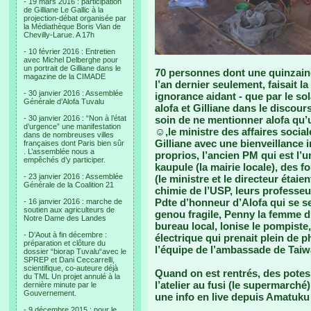
- 19 mars 2016 : participation
de Gilliane Le Gallic à la
projection-débat organisée par
la Médiathèque Boris Vian de
Chevilly-Larue. A 17h
- 10 février 2016 : Entretien
avec Michel Delberghe pour
un portrait de Gilliane dans le
70 personnes dont une quinzaine
magazine de la CIMADE
l’an dernier seulement, faisait la
- 30 janvier 2016 : Assemblée
ignorance aidant - que par le sol
Générale d’Alofa Tuvalu
alofa et Gilliane dans le discours
- 30 janvier 2016 : “Non à l’état
soin de ne mentionner alofa qu’u
d’urgence” une manifestation
☺,le ministre des affaires sociale
dans de nombreuses villes
Gilliane avec une bienveillance 
françaises dont Paris bien sûr
. L’assemblée nous a
proprios, l’ancien PM qui est l’
empêchés d’y participer.
kaupule (la mairie locale), des 
- 23 janvier 2016 : Assemblée
(le ministre et le directeur étai
Générale de la Coalition 21
chimie de l’USP, leurs professeur
Pdte d’honneur d’Alofa qui se s
- 16 janvier 2016 : marche de
soutien aux agriculteurs de
genou fragile, Penny la femme d
Notre Dame des Landes
bureau local, lonise le pompiste
- D’Aout à fin décembre :
électrique qui prenait plein de 
préparation et clôture du
l’équipe de l’ambassade de Taiwa
dossier “biorap Tuvalu“avec le
SPREP et Dani Ceccarrelli,
scientifique, co-auteure déjà
Quand on est rentrés, des potes 
du TML Un projet annulé à la
l’atelier au fusi (le supermarché
dernière minute par le
Gouvernement.
une info en live depuis Amatuku e
- 9 décembre 2015 : pour le