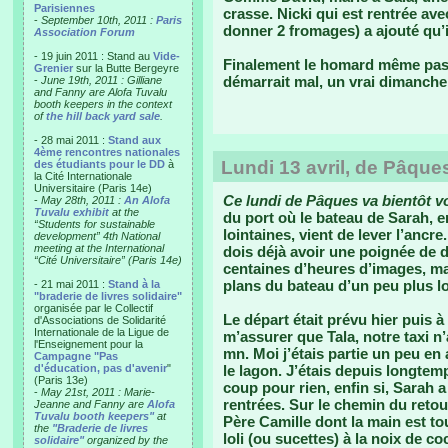
Parisiennes
crasse. Nicki qui est rentrée av
-
September 10th, 2011 :
Paris
donner 2 fromages) a ajouté qu’il
Association Forum
- 19 juin 2011 : Stand au
Vide-
Finalement le homard même pas 
Grenier
sur la Butte Bergeyre
démarrait mal, un vrai dimanche
-
June 19th, 2011 : Gilliane
and Fanny are Alofa Tuvalu
booth keepers in the context
of
the hill back yard sale
.
- 28 mai 2011 :
Stand aux
4ème rencontres nationales
Lundi 13 avril, de Pâque
des étudiants pour le DD
à
la Cité Internationale
Universitaire (Paris 14e)
Ce lundi de Pâques va bientôt vo
-
May 28th, 2011 :
An Alofa
Tuvalu exhibit
at the
du port où le bateau de Sarah, en
“Students for sustainable
lointaines, vient de lever l’ancre
development” 4th National
meeting at the International
dois déjà avoir une poignée de d
“Cité Universitaire” (Paris 14e)
centaines d’heures d’images, mai
plans du bateau d’un peu plus lo
- 21 mai 2011 :
Stand à la
"braderie de livres solidaire"
organisée par le Collectif
Le départ était prévu hier puis à
d'Associations de Solidarité
Internationale de la Ligue de
m’assurer que Tala, notre taxi n’a
l'Enseignement pour la
mn. Moi j’étais partie un peu en
Campagne "Pas
d'éducation, pas d'avenir
"
le lagon. J’étais depuis longtemp
(Paris 13e)
coup pour rien, enfin si, Sarah
-
May 21st, 2011 : Marie-
rentrées. Sur le chemin du retour
Jeanne and Fanny are
Alofa
Tuvalu booth keepers"
at
Père Camille dont la main est to
the
"Braderie de livres
loli (ou sucettes) à la noix de c
solidaire"
organized by the