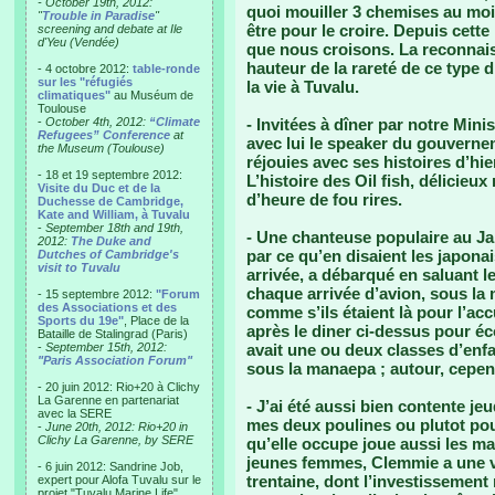
- October 19th, 2012:
quoi mouiller 3 chemises au moin
"
Trouble in Paradise
"
être pour le croire. Depuis cett
screening and debate at Ile
d'Yeu (Vendée)
que nous croisons. La reconnais
hauteur de la rareté de ce type
- 4 octobre 2012:
table-ronde
sur les "réfugiés
la vie à Tuvalu.
climatiques"
au Muséum de
Toulouse
-
October 4th, 2012:
“Climate
- Invitées à dîner par notre Minis
Refugees” Conference
at
avec lui le speaker du gouverne
the Museum (Toulouse)
réjouies avec ses histoires d’hie
- 18 et 19 septembre 2012:
L’histoire des Oil fish, délicieu
Visite du Duc et de la
d’heure de fou rires.
Duchesse de Cambridge,
Kate and William, à Tuvalu
-
September 18th and 19th,
- Une chanteuse populaire au Ja
2012:
The Duke and
par ce qu’en disaient les japonai
Dutches of Cambridge's
visit to Tuvalu
arrivée, a débarqué en saluant 
chaque arrivée d’avion, sous la
- 15 septembre 2012:
"Forum
des Associations et des
comme s’ils étaient là pour l’
Sports du 19e"
, Place de la
après le diner ci-dessus pour éc
Bataille de Stalingrad (Paris)
-
September 15th, 2012:
avait une ou deux classes d’enfa
"Paris Association Forum"
sous la manaepa ; autour, cepe
- 20 juin 2012: Rio+20 à Clichy
La Garenne en partenariat
- J’ai été aussi bien contente je
avec la SERE
mes deux poulines ou plutot pou
-
June 20th, 2012: Rio+20 in
Clichy La Garenne, by SERE
qu’elle occupe joue aussi les ma
jeunes femmes, Clemmie a une vi
- 6 juin 2012: Sandrine Job,
trentaine, dont l’investissement 
expert pour Alofa Tuvalu sur le
projet "Tuvalu Marine Life",