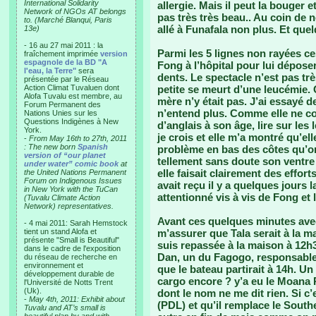
International Solidarity
allergie. Mais il peut la bouger 
Network of NGOs AT belongs
pas très très beau.. Au coin de 
to. (Marché Blanqui, Paris
allé à Funafala non plus. Et que
13e)
- 16 au 27 mai 2011 : la
Parmi les 5 lignes non rayées ces 
fraîchement imprimée
version
espagnole de la BD "A
Fong à l’hôpital pour lui dépos
l'eau, la Terre"
sera
dents. Le spectacle n’est pas tr
présentée par le Réseau
Action Climat Tuvaluen dont
petite se meurt d’une leucémie.
Alofa Tuvalu est membre, au
mère n’y était pas. J’ai essayé 
Forum Permanent des
n’entend plus. Comme elle ne 
Nations Unies sur les
Questions Indigènes à New
d’anglais à son âge, lire sur les 
York.
je crois et elle m’a montré qu’el
-
From May 16th to 27th, 2011
: The new born
Spanish
problème en bas des côtes qu’on
version of “our planet
tellement sans doute son ventre 
under water” comic book
at
elle faisait clairement des effor
the United Nations Permanent
Forum on Indigenous Issues
avait reçu il y a quelques jours l
in New York with the TuCan
attentionné vis à vis de Fong et l
(Tuvalu Climate Action
Network) representatives.
Avant ces quelques minutes avec 
- 4 mai 2011: Sarah Hemstock
tient un stand Alofa et
m’assurer que Tala serait à la m
présente "Small is Beautiful"
suis repassée à la maison à 12h3
dans le cadre de l'exposition
Dan, un du Fagogo, responsable 
du réseau de recherche en
environnement et
que le bateau partirait à 14h. Un
développement durable de
cargo encore ? y’a eu le Moana Ro
l'Université de Notts Trent
(Uk).
dont le nom ne me dit rien. Si c’
-
May 4th, 2011: Exhibit about
(PDL) et qu’il remplace le South
Tuvalu and AT’s small is