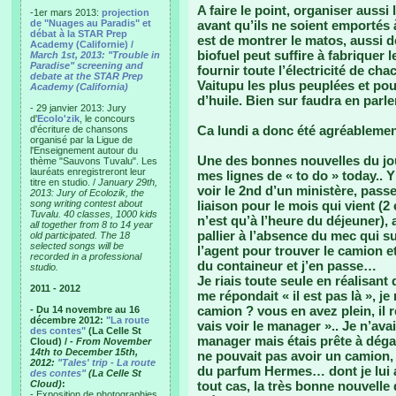
A faire le point, organiser auss
-1er mars 2013:
projection
de "Nuages au Paradis" et
avant qu’ils ne soient emportés 
débat à la STAR Prep
est de montrer le matos, aussi d
Academy (Californie) /
biofuel peut suffire à fabriquer 
March 1st, 2013: "Trouble in
Paradise" screening and
fournir toute l’électricité de c
debate at the STAR Prep
Vaitupu les plus peuplées et po
Academy (California)
d’huile. Bien sur faudra en parler
- 29 janvier 2013: Jury
d'
Ecolo'zik
, le concours
Ca lundi a donc été agréableme
d'écriture de chansons
organisé par la Ligue de
l'Enseignement autour du
Une des bonnes nouvelles du jou
thème "Sauvons Tuvalu". Les
lauréats enregistreront leur
mes lignes de « to do » today.. 
titre en studio. /
January 29th,
voir le 2nd d’un ministère, passe
2013: Jury of Ecolozik, the
song writing contest about
liaison pour le mois qui vient (2 
Tuvalu. 40 classes, 1000 kids
n’est qu’à l’heure du déjeuner), 
all together from 8 to 14 year
pallier à l’absence du mec qui s
old participated. The 18
selected songs will be
l’agent pour trouver le camion e
recorded in a professional
du containeur et j’en passe…
studio.
Je riais toute seule en réalisant
2011 - 2012
me répondait « il est pas là », j
camion ? vous en avez plein, il 
- Du 14 novembre au 16
décembre 2012:
"La route
vais voir le manager ».. Je n’avai
des contes"
(La Celle St
manager mais étais prête à déga
Cloud) /
- From November
14th to December 15th,
ne pouvait pas avoir un camion, t
2012:
"Tales' trip - La route
du parfum Hermes… dont je lui ai
des contes"
(La Celle St
Cloud)
:
tout cas, la très bonne nouvelle 
- Exposition de photographies