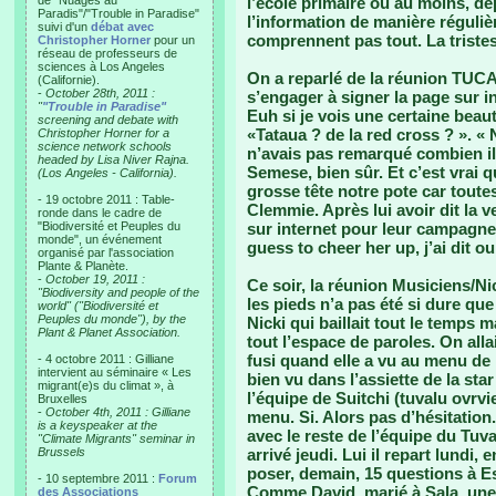
de "Nuages au
l’école primaire où au moins, de
Paradis"/"Trouble in Paradise"
l’information de manière régulièr
suivi d'un
débat avec
comprennent pas tout. La triste
Christopher Horner
pour un
réseau de professeurs de
sciences à Los Angeles
On a reparlé de la réunion TUCAN
(Californie).
-
October 28th, 2011 :
s’engager à signer la page sur i
"
"Trouble in Paradise"
Euh si je vois une certaine beauté
screening and debate with
«Tataua ? de la red cross ? ». « N
Christopher Horner for a
science network schools
n’avais pas remarqué combien il 
headed by Lisa Niver Rajna.
Semese, bien sûr. Et c’est vrai q
(Los Angeles - California).
grosse tête notre pote car tout
- 19 octobre 2011 : Table-
Clemmie. Après lui avoir dit la ve
ronde dans le cadre de
"Biodiversité et Peuples du
sur internet pour leur campagne
monde", un événement
guess to cheer her up, j’ai dit ou
organisé par l'association
Plante & Planète.
-
October 19, 2011 :
Ce soir, la réunion Musiciens/Nick
"Biodiversity and people of the
les pieds n’a pas été si dure qu
world" ("Biodiversité et
Peuples du monde"), by the
Nicki qui baillait tout le temp
Plant & Planet Association.
tout l’espace de paroles. On allai
fusi quand elle a vu au menu de 
- 4 octobre 2011 : Gilliane
intervient au séminaire « Les
bien vu dans l’assiette de la sta
migrant(e)s du climat », à
l’équipe de Suitchi (tuvalu ovrv
Bruxelles
-
October 4th, 2011 : Gilliane
menu. Si. Alors pas d’hésitation
is a keyspeaker at the
avec le reste de l’équipe du Tuv
"Climate Migrants" seminar in
Brussels
arrivé jeudi. Lui il repart lundi
poser, demain, 15 questions à Ese
- 10 septembre 2011 :
Forum
Comme David, marié à Sala, une 
des Associations