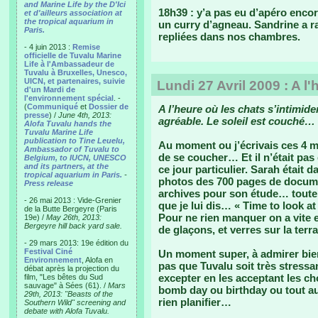
and Marine Life by the D'Ici
18h39 : y’a pas eu d’apéro encore
et d'ailleurs association at
the tropical aquarium in
un curry d’agneau. Sandrine a r
Paris.
repliées dans nos chambres.
- 4 juin 2013 :
Remise
officielle de Tuvalu Marine
Life à l'Ambassadeur de
Tuvalu à Bruxelles, Unesco,
UICN, et partenaires, suivie
Lundi 27 Avril 2009 : A l
d'un Mardi de
l'environnement spécial
. -
(
Communiqué
et
Dossier de
A l’heure où les chats s’intimid
presse
) /
June 4th, 2013:
agréable. Le soleil est couché…
Alofa Tuvalu hands the
Tuvalu Marine Life
publication to Tine Leuelu,
Au moment ou j’écrivais ces 4 mots
Ambassador of Tuvalu to
de se coucher… Et il n’était pa
Belgium, to IUCN, UNESCO
and its partners, at the
ce jour particulier. Sarah était 
tropical aquarium in Paris.
-
photos des 700 pages de documen
Press release
archives pour son étude… toute 
- 26 mai 2013 : Vide-Grenier
que je lui dis… « Time to look a
de la Butte Bergeyre (Paris
Pour ne rien manquer on a vite e
19e) /
May 26th, 2013:
Bergeyre hill back yard sale.
de glaçons, et verres sur la terra
- 29 mars 2013: 19e édition du
Festival Ciné
Un moment super, à admirer bie
Environnement
, Alofa en
pas que Tuvalu soit très stress
débat après la projection du
excepter en les acceptant les ch
film, "Les bêtes du Sud
sauvage" à Sées (61). /
Mars
bomb day ou birthday ou tout au
29th, 2013: "Beasts of the
rien planifier…
Southern Wild" screening and
debate with Alofa Tuvalu.