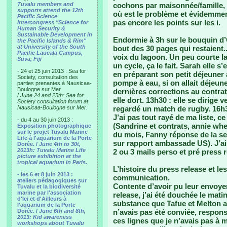
Tuvalu members and
cochons par maisonnée/famille, ç
supports attend the 12th
où est le problème et évidemmen
Pacific Science
pas encore les points sur les i.
Intercongress "Science for
Human Security &
Sustainable Development in
Endormie à 3h sur le bouquin d
the Pacific Islands & Rim"
at University of the South
bout des 30 pages qui restaient.
Pacific Laucala Campus,
voix du lagoon. Un peu courte la
Suva, Fiji
un cycle, ça le fait. Sarah elle s
- 24 et 25 juin 2013 : Sea for
en préparant son petit déjeuner
Society, consultation des
pompe à eau, si on allait déjeuner
parties prenantes à Nausicaa-
Boulogne sur Mer
dernières corrections au contrat
/
June 24 and 25th: Sea for
elle dort. 13h30 : elle se dirige v
Society consultation forum at
Nausicaa-Boulogne sur Mer.
regardé un match de rugby. 16h30 
J’ai pas tout rayé de ma liste, ce
- du 4 au 30 juin 2013 :
(Sandrine et contrats, annie whe
Exposition photographique
sur le projet Tuvalu Marine
du mois, Fanny réponse de la se
Life à l'aquarium de la Porte
sur rapport ambassade US). J’ai
Dorée. /
June 4th to 30t,
2013h: Tuvalu Marine Life
2 ou 3 mails perso et pré press 
picture exhibition at the
tropical aquarium in Paris.
L’histoire du press release et l
- les 6 et 8 juin 2013 :
communication.
ateliers pédagogiques sur
Contente d’avoir pu leur envoyer
Tuvalu et la biodiversité
marine par l'association
release, j’ai été douchée le mat
d'Ici et d'Ailleurs à
substance que Tafue et Melton a
l'aquarium de la Porte
Dorée. /
June 6th and 8th,
n’avais pas été conviée, respons
2013: Kid awareness
ces lignes que je n’avais pas à 
workshops about Tuvalu