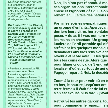
Nausicaa-Boulogne sur Mer
Non, ils n’ont pas répondu à m
sur le thème "Océan et
ces organisations internationale
Energie". /
September 16 and
chose et t’ignorent dès qu’ils ont
17th: Sea for Society
consultation forum - "Ocean
remercier… La télé des nations u
and Energy" - at Nausicaa-
Boulogne sur Mer.
Parmi les scènes sympathiques : 
Du 7 juillet 2013 au 13 août,
un groupe d’enfants. Apercevant
2013, voyage à Tuvalu dans
le cadre de sa thèse de
derrière leurs vitres horizontales
Damien Vallot, étudiant en
poser. « do as if I was not here »
PhD à l'Université de
les mains en chantant. Un groupe
Bordeaux et membre
d'Alofa Tuvalu : /
From July
lumière de l’ordi portable qui dif
7th, 2013 to August 13th,
arrêtaient les quelques mobs qu
2013, within the frame of
his thesis Damien Vallot, a
demandais aux flics s’ils avaie
Phd student at Bordeaux
revenue et la vie avec… Des gen
Uni and a member of Alofa
tous les coins de rue. Alors que 
Tuvalu is traveling to
Tuvalu:
pour filmer ci ou ça, de 3 endro
localiser d’où et surtout de qui ç
- Pendant son transit à Fiji :
rencontres avec Sarah
Fagogo, reparti à Nui.. la deuxiè
Hemstock, spécialiste
biomasse d’Alofa Tuvalu, Teu,
représentante sur le biogaz,
Zoom à la tour pour voir où en é
Eliala Fihaki, Agent de liaison
en bas, le sourire jusqu’aux oreil
pour Alpha Pacific Navigation
terre ferme » Il était fier de lui e
et membre d’Alofa.. /
While
transiting in Fiji: meetings with
s’en est excusé plus tard « j’avai
Sarah Hemstock, Alofa Tuvalu
biomass scientist, Teu, biogas
representative, Eliala Fihaki,
Retrouvé les autres garçons, tou
Alpha Pacific Liaison agent
pour commander le repas… Ils se
and a member of Alofa