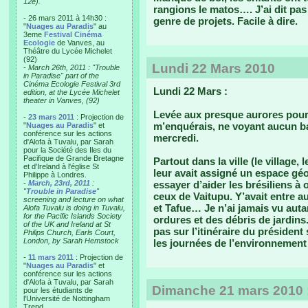
12e).
rangions le matos…. J’ai dit pas
- 26 mars 2011 à 14h30 :
genre de projets. Facile à dire.
"
Nuages au Paradis
" au
3eme
Festival Cinéma
Ecologie
de Vanves, au
Théâtre du Lycée Michelet
(92)
Lundi 22 Mars 2010
-
March 26th, 2011 : "Trouble
in Paradise" part of the
Cinéma Ecologie Festival 3rd
Lundi 22 Mars :
edition, at the Lycée Michelet
theater in Vanves, (92)
Levée aux presque aurores pour 
-
23 mars 2011
: Projection de
m’enquérais, ne voyant aucun bat
"
Nuages au Paradis
" et
conférence sur les actions
mercredi.
d'Alofa à Tuvalu, par Sarah
pour la Société des Iles du
Pacifique de Grande Bretagne
Partout dans la ville (le village
et d'Ireland à l'église St
leur avait assigné un espace g
Philippe à Londres.
-
March, 23rd, 2011
:
essayer d’aider les brésiliens à 
"
Trouble in Paradise
"
ceux de Vaitupu. Y’avait entre au
screening and lecture on what
et Tafue… Je n’ai jamais vu au
Alofa Tuvalu is doing in Tuvalu,
for the Pacific Islands Society
ordures et des débris de jardins.
of the UK and Ireland at St
pas sur l’itinéraire du présiden
Philips Church, Earls Court,
London, by Sarah Hemstock
les journées de l’environnement 
-
11 mars 2011
: Projection de
"
Nuages au Paradis
" et
conférence sur les actions
d'Alofa à Tuvalu, par Sarah
Dimanche 21 mars 2010 : 
pour les étudiants de
l'Université de Nottingham
Trend