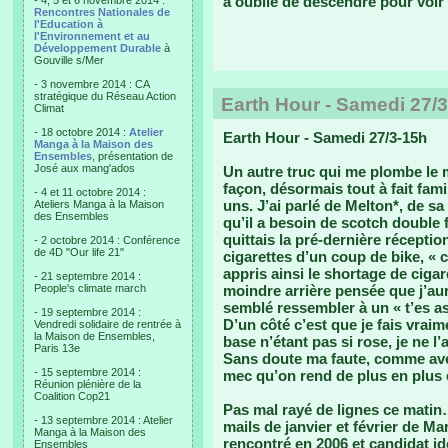
a oublié de descendre pour voir 
- 4, 5 et 6 novembre 2014 :
Rencontres Nationales de
l'Education à
l'Environnement et au
Développement Durable
à
Gouville s/Mer
- 3 novembre 2014 : CA
stratégique du Réseau Action
Earth Hour - Samedi 27/
Climat
- 18 octobre 2014 :
Atelier
Earth Hour - Samedi 27/3-15h
Manga à la Maison des
Ensembles
, présentation de
José aux mang'ados
Un autre truc qui me plombe le m
façon, désormais tout à fait fami
- 4 et 11 octobre 2014 :
uns. J’ai parlé de Melton*, de s
Ateliers Manga à la Maison
des Ensembles
qu’il a besoin de scotch double 
quittais la pré-dernière réceptio
- 2 octobre 2014 : Conférence
de 4D "Our life 21"
cigarettes d’un coup de bike, « c
appris ainsi le shortage de cigare
- 21 septembre 2014 :
People's climate march
moindre arrière pensée que j’aura
semblé ressembler à un « t’es as
- 19 septembre 2014 :
D’un côté c’est que je fais vraim
Vendredi solidaire de rentrée à
la Maison de Ensembles,
base n’étant pas si rose, je ne 
Paris 13e
Sans doute ma faute, comme ave
- 15 septembre 2014 :
mec qu’on rend de plus en plus 
Réunion plénière de la
Coalition Cop21
Pas mal rayé de lignes ce matin
- 13 septembre 2014 : Atelier
mails de janvier et février de M
Manga à la Maison des
rencontré en 2006 et candidat idé
Ensembles