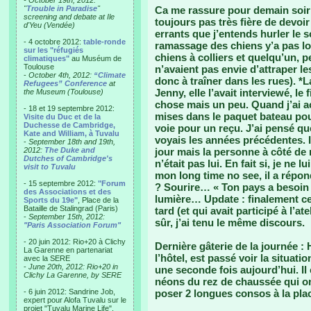
- October 19th, 2012:
"
Trouble in Paradise
"
Ca me rassure pour demain soir
screening and debate at Ile
toujours pas très fière de devoi
d'Yeu (Vendée)
errants que j’entends hurler le soi
- 4 octobre 2012:
table-ronde
ramassage des chiens y’a pas l
sur les "réfugiés
chiens à colliers et quelqu’un, pe
climatiques"
au Muséum de
Toulouse
n’avaient pas envie d’attraper le
-
October 4th, 2012:
“Climate
donc à traîner dans les rues). *
Refugees” Conference
at
Jenny, elle l’avait interviewé, l
the Museum (Toulouse)
chose mais un peu. Quand j’ai a
- 18 et 19 septembre 2012:
mises dans le paquet bateau pour 
Visite du Duc et de la
Duchesse de Cambridge,
voie pour un reçu. J’ai pensé qu
Kate and William, à Tuvalu
voyais les années précédentes. 
-
September 18th and 19th,
2012:
The Duke and
jour mais la personne à côté de m
Dutches of Cambridge's
n’était pas lui. En fait si, je ne 
visit to Tuvalu
mon long time no see, il a répond
- 15 septembre 2012:
"Forum
? Sourire… « Ton pays a besoin d
des Associations et des
lumière… Update : finalement ce 
Sports du 19e"
, Place de la
Bataille de Stalingrad (Paris)
tard (et qui avait participé à l’a
-
September 15th, 2012:
sûr, j’ai tenu le même discours.
"Paris Association Forum"
- 20 juin 2012: Rio+20 à Clichy
Dernière gâterie de la journée :
La Garenne en partenariat
l’hôtel, est passé voir la situati
avec la SERE
-
June 20th, 2012: Rio+20 in
une seconde fois aujourd’hui. Il 
Clichy La Garenne, by SERE
néons du rez de chaussée qui on
- 6 juin 2012: Sandrine Job,
poser 2 longues consos à la pla
expert pour Alofa Tuvalu sur le
projet "Tuvalu Marine Life",