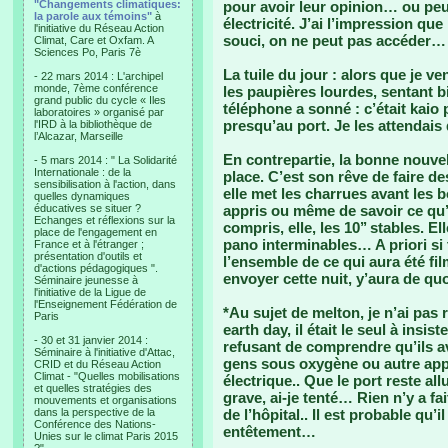
"Changements climatiques:
pour avoir leur opinion… ou peut 
la parole aux témoins"
à
électricité. J’ai l’impression que 
l'initiative du Réseau Action
souci, on ne peut pas accéder…
Climat, Care et Oxfam. A
Sciences Po, Paris 7è
La tuile du jour : alors que je ve
- 22 mars 2014 : L'archipel
monde, 7ème conférence
les paupières lourdes, sentant bi
grand public du cycle « Iles
téléphone a sonné : c’était kaio
laboratoires » organisé par
presqu’au port. Je les attendais
l'IRD à la bibliothèque de
l’Alcazar, Marseille
En contrepartie, la bonne nouvel
- 5 mars 2014 : " La Solidarité
Internationale : de la
place. C’est son rêve de faire d
sensibilisation à l'action, dans
elle met les charrues avant les 
quelles dynamiques
éducatives se situer ?
appris ou même de savoir ce qu’el
Echanges et réflexions sur la
compris, elle, les 10’’ stables. 
place de l'engagement en
pano interminables… A priori si
France et à l'étranger ;
présentation d'outils et
l’ensemble de ce qui aura été fi
d'actions pédagogiques ".
envoyer cette nuit, y’aura de quo
Séminaire jeunesse à
l'initiative de la Ligue de
l'Enseignement Fédération de
*Au sujet de melton, je n’ai pas
Paris
earth day, il était le seul à insis
- 30 et 31 janvier 2014 :
refusant de comprendre qu’ils av
Séminaire à l'initiative d'Attac,
gens sous oxygène ou autre appa
CRID et du Réseau Action
Climat - "Quelles mobilisations
électrique.. Que le port reste a
et quelles stratégies des
grave, ai-je tenté… Rien n’y a fai
mouvements et organisations
dans la perspective de la
de l’hôpital.. Il est probable qu’i
Conférence des Nations-
entêtement…
Unies sur le climat Paris 2015