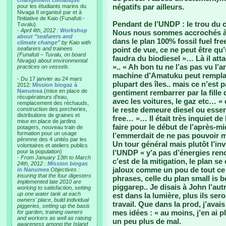
changement climatique"
négatifs par ailleurs.
pour les étudiants marins du
Nivaga II organisé par et à
l'initiative de Kaio (Funafuti -
Pendant de l’UNDP : le trou du c
Tuvalu).
-
April 4th, 2012 :
Workshop
Nous nous sommes accrochés à l
about "seafarers and
dans le plan 100% fossil fuel fr
climate change"
by Kaio with
seafarers and trainees
point de vue, ce ne peut être q
(Funafuti – Tuvalu, on board
faudra du biodiesel »… Là il at
Nivaga) about environmental
».. « Ah bon tu ne l’as pas vu l’a
practices on vessels.
machine d’Amatuku peut remplac
- Du 17 janvier au 24 mars
plupart des îles.. mais ce n’est pa
2012:
Mission biogaz à
Nanumea
(mise en place de
gentiment rembarrer par la fille 
récupérateurs d'eau,
avec les voitures, le gaz etc… « o
remplacement des réchauds,
le reste demeure diesel ou essen
construction des porcheries,
distributions de graines et
free… »… Il était très inquiet d
mise en place de jardins
faire pour le début de l’après-mid
potagers, nouveau train de
formation pour un usage
l’emmerdait de ne pas pouvoir m
pérenne des 4 unités par les
Un tour général mais plutôt l’inve
volontaires et ateliers publics
pour la population)
l’UNDP « y’a pas d’énergies ren
-
From January 13th to March
c’est de la mitigation, le plan se 
24th, 2012 :
Mission biogas
jaloux comme un pou de tout ce 
in Nanumea
Objectives :
insuring that the four digesters
phrases, celle du plan small is 
implemented late 2010 are
piggarep.. Je disais à John l’aut
working to satisfaction, setting
up one water tank at each
est dans la lumière, plus ils se
owners' place, build individual
travail. Que dans la prod, j’ava
piggeries, setting up the basis
mes idées : « au moins, j’en ai pl
for garden, training owners
and workers as well as raising
un peu plus de mal.
awareness among the Island