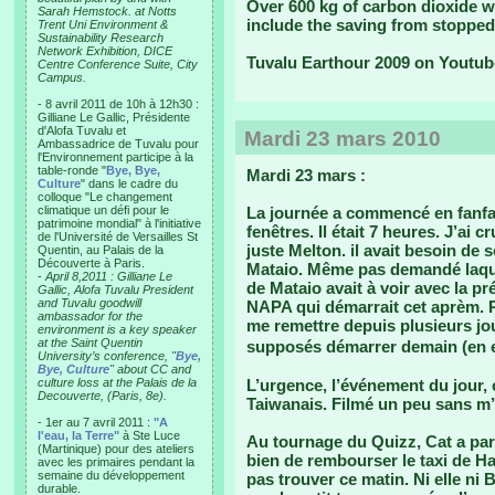
Over 600 kg of carbon dioxide we
Sarah Hemstock. at Notts
include the saving from stopped
Trent Uni Environment &
Sustainability Research
Network Exhibition, DICE
Tuvalu Earthour 2009 on Youtub
Centre Conference Suite, City
Campus.
- 8 avril 2011 de 10h à 12h30 :
Gilliane Le Gallic, Présidente
d'Alofa Tuvalu et
Mardi 23 mars 2010
Ambassadrice de Tuvalu pour
l'Environnement participe à la
table-ronde "
Bye, Bye,
Mardi 23 mars :
Culture
" dans le cadre du
colloque "Le changement
climatique un défi pour le
La journée a commencé en fanfa
patrimoine mondial" à l'initiative
fenêtres. Il était 7 heures. J’ai 
de l'Université de Versailles St
juste Melton. il avait besoin de
Quentin, au Palais de la
Découverte à Paris.
Mataio. Même pas demandé laquel
-
April 8,2011 : Gilliane Le
de Mataio avait à voir avec la p
Gallic, Alofa Tuvalu President
and Tuvalu goodwill
NAPA qui démarrait cet aprèm. Pe
ambassador for the
me remettre depuis plusieurs jo
environment is a key speaker
at the Saint Quentin
supposés démarrer demain (en e
University’s conference, "
Bye,
Bye, Culture
" about CC and
culture loss at the Palais de la
L’urgence, l’événement du jour, c
Decouverte, (Paris, 8e).
Taiwanais. Filmé un peu sans m’in
- 1er au 7 avril 2011 :
"A
l'eau, la Terre"
à Ste Luce
Au tournage du Quizz, Cat a paru
(Martinique) pour des ateliers
bien de rembourser le taxi de Halo
avec les primaires pendant la
semaine du développement
pas trouver ce matin. Ni elle ni B
durable.