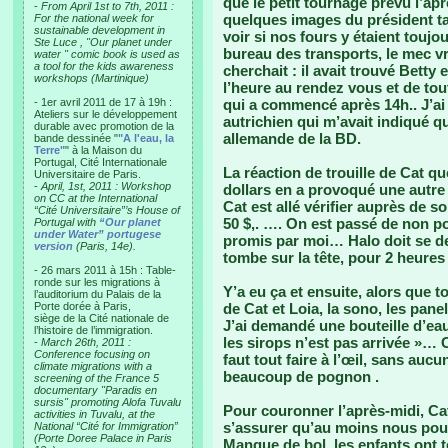
que le petit tournage prévu l’apr
-
From April 1st to 7th, 2011 :
quelques images du président tai
For the national week for
sustainable development in
voir si nos fours y étaient toujo
Ste Luce , "Our planet under
bureau des transports, le mec 
water " comic book is used as
a tool for the kids awareness
cherchait : il avait trouvé Betty
workshops (Martinique)
l’heure au rendez vous et de to
- 1er avril 2011 de 17 à 19h :
qui a commencé après 14h.. J’a
Ateliers sur le développement
autrichien qui m’avait indiqué qu
durable avec promotion de la
allemande de la BD.
bande dessinée "
"A l'eau, la
Terre"
" à la Maison du
Portugal, Cité Internationale
La réaction de trouille de Cat 
Universitaire de Paris.
-
April, 1st, 2011 : Workshop
dollars en a provoqué une autre 
on CC at the International
Cat est allé vérifier auprès de so
“Cité Universitaire”’s House of
50 $,. …. On est passé de non p
Portugal with
“Our planet
under Water” portugese
promis par moi… Halo doit se d
version
(Paris, 14e).
tombe sur la tête, pour 2 heures
- 26 mars 2011 à 15h : Table-
ronde sur les migrations à
Y’a eu ça et ensuite, alors que t
l’auditorium du Palais de la
Porte dorée à Paris,
de Cat et Loia, la sono, les pa
siège de la Cité nationale de
J’ai demandé une bouteille d’eau, 
l’histoire de l’immigration.
les sirops n’est pas arrivée »… 
-
March 26th, 2011 :
Conference focusing on
faut tout faire à l’œil, sans auc
climate migrations with a
beaucoup de pognon .
screening of the France 5
documentary "Paradis en
sursis" promoting Alofa Tuvalu
Pour couronner l’après-midi, Cat
activities in Tuvalu, at the
s’assurer qu’au moins nous pour
National “Cité for Immigration”
(Porte Doree Palace in Paris
Manque de bol, les enfants ont t