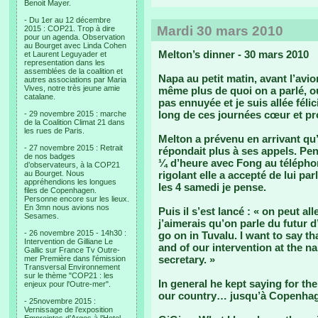
Benoit Mayer.
- Du 1er au 12 décembre
Mardi 30 mars 2010
2015 : COP21. Trop à dire
pour un agenda. Observation
au Bourget avec Linda Cohen
Melton’s dinner - 30 mars 2010
et Laurent Leguyader et
representation dans les
assemblées de la coalition et
Napa au petit matin, avant l’avi
autres associations par Maria
Vives, notre très jeune amie
même plus de quoi on a parlé, ou
catalane.
pas ennuyée et je suis allée fél
long de ces journées cœur et pr
- 29 novembre 2015 : marche
de la Coalition Climat 21 dans
les rues de Paris.
Melton a prévenu en arrivant qu’
- 27 novembre 2015 : Retrait
répondait plus à ses appels. Pen
de nos badges
¼ d’heure avec Fong au télépho
d’observateurs, à la COP21
au Bourget. Nous
rigolant elle a accepté de lui pa
appréhendions les longues
les 4 samedi je pense.
files de Copenhagen.
Personne encore sur les lieux.
En 3mn nous avions nos
Puis il s’est lancé : « on peut al
Sesames.
j’aimerais qu’on parle du futur d
- 26 novembre 2015 - 14h30 :
go on in Tuvalu. I want to say th
Intervention de Gilliane Le
and of our intervention at the n
Gallic sur France Tv Outre-
secretary. »
mer Première dans l'émission
Transversal Environnement
sur le thème "COP21 : les
In general he kept saying for the
enjeux pour l'Outre-mer".
our country… jusqu’à Copenha
- 25novembre 2015 :
Vernissage de l’exposition