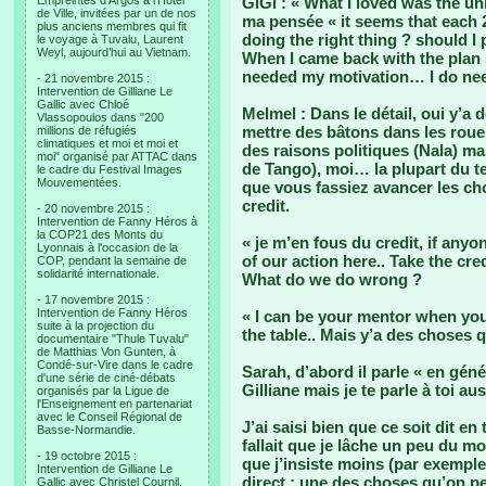
Empreintes d’Argos à l’Hotel
GiGi : « What I loved was the uni
de Ville, invitées par un de nos
ma pensée « it seems that each 2
plus anciens membres qui fit
doing the right thing ? should 
le voyage à Tuvalu, Laurent
Weyl, aujourd’hui au Vietnam.
When I came back with the plan s
needed my motivation… I do nee
- 21 novembre 2015 :
Intervention de Gilliane Le
Gallic avec Chloé
Melmel : Dans le détail, oui y’a 
Vlassopoulos dans "200
mettre des bâtons dans les roue
millions de réfugiés
climatiques et moi et moi et
des raisons politiques (Nala) mai
moi" organisé par ATTAC dans
de Tango), moi… la plupart du te
le cadre du Festival Images
Mouvementées.
que vous fassiez avancer les c
credit.
- 20 novembre 2015 :
Intervention de Fanny Héros à
la COP21 des Monts du
« je m’en fous du credit, if anyo
Lyonnais à l'occasion de la
of our action here.. Take the c
COP, pendant la semaine de
solidarité internationale.
What do we do wrong ?
- 17 novembre 2015 :
Intervention de Fanny Héros
« I can be your mentor when you 
suite à la projection du
the table.. Mais y’a des choses 
documentaire "Thule Tuvalu"
de Matthias Von Gunten, à
Condé-sur-Vire dans le cadre
Sarah, d’abord il parle « en géné
d'une série de ciné-débats
Gilliane mais je te parle à toi aus
organisés par la Ligue de
l'Enseignement en partenariat
avec le Conseil Régional de
J’ai saisi bien que ce soit dit en 
Basse-Normandie.
fallait que je lâche un peu du 
- 19 octobre 2015 :
que j’insiste moins (par exemple 
Intervention de Gilliane Le
direct : une des choses qu’on peu
Gallic avec Christel Cournil,