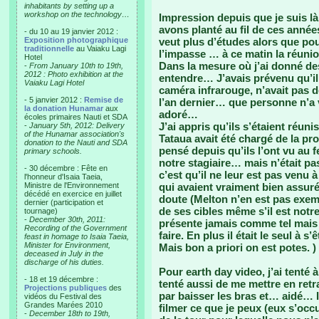
inhabitants by setting up a
workshop on the technology…
Impression depuis que je suis l
avons planté au fil de ces ann
- du 10 au 19 janvier 2012 :
Exposition photographique
veut plus d’études alors que pour l
traditionnelle
au Vaiaku Lagi
l’impasse … à ce matin la réu
Hotel
Dans la mesure où j’ai donné des 
-
From January 10th to 19th,
2012 : Photo exhibition at the
entendre… J’avais prévenu qu’il
Vaiaku Lagi Hotel
caméra infrarouge, n’avait pas de
- 5 janvier 2012 :
Remise de
l’an dernier… que personne n’a 
la donation Hunamar
aux
adoré…
écoles primaires Nauti et SDA
J’ai appris qu’ils s’étaient réuni
-
January 5th, 2012: Delivery
of the Hunamar association's
Tataua avait été chargé de la pro
donation to the Nauti and SDA
pensé depuis qu’ils l’ont vu au f
primary schools.
notre stagiaire… mais n’était pa
- 30 décembre : Fête en
c’est qu’il ne leur est pas venu
l'honneur d'Isaia Taeia,
Ministre de l'Environnement
qui avaient vraiment bien assuré
décédé en exercice en juillet
doute (Melton n’en est pas exem
dernier (participation et
de ses cibles même s’il est notr
tournage)
-
December 30th, 2011:
présente jamais comme tel mais i
Recording of the Government
faire. En plus il était le seul à
feast in homage to Isaia Taeia,
Minister for Environment,
Mais bon a priori on est potes. )
deceased in July in the
discharge of his duties.
Pour earth day video, j’ai tenté
- 18 et 19 décembre :
tenté aussi de me mettre en retrai
Projections publiques
des
par baisser les bras et… aidé… I
vidéos du Festival des
Grandes Marées 2010
filmer ce que je peux (eux s’occ
-
December 18th to 19th,