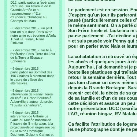
D12, participation à l’opération
Red Line, sur l’avenue de la
Le parlement est en session. En
Grande Armée et au
rassemblement “Etat
J’espère qu’un jour ils parleront
d’Urgence Climatique au
passé (particulièrement celles d
Champs de Mars.
le même sentiment. On a parlé du
- 8 décembre 2015 : un petit
Son Frère Enele et Taukelina m’o
tour en bus dans Paris avec
pause parlement . J’ai décliné « 
notre amie et trésorière d’Alofa
Tuvalu à Tuvalu, Risasi
» et suis passée voir Penny qui
Finikaso.
pour en parler avec Nala et leur
- 7 décembre 2015 : visite à
l’opération Paris-Terre du Jour
La cohabitation a retrouvé un éq
de la Terre a l’Espace
les abcès et quelques jours à ré
Ephémère.
Aujourd’hui, j’ai demandé si je p
- 6 décembre 2015 :
bouteilles plastiques qui traîna
participation au Sommet des
196 Chaises à Montreuil dans
retour la semaine dernière. Tout
le cadre du village des
pas loin d’avoir un devis même 
alternatives.
depuis la Grande Bretagne. Sarah 
- 5 décembre 2015 :
revenir cet été, le décès de sa g
Intervention de Fanny Héros
de sa famille et d’un de ses cous
au café Le Grand Bouillon à
Aubervilliers autour du projet
cette décision et avance un peu l
"Tuvalu: ici / ailleurs".
notre présentation DCC (secréta
- 5 décembre 2015 :
l’AG, réunion biogaz, RV Mafalu
intervention de Gilliane Le
Gallic au Musée national de
Ca facilite l’attribution de logem
l’histoire de l’immigration, à la
projection-débat organisee par
jeune photographe dont je ne pe
l’OIM avec Dominique
Duchene, Guigone Camus et