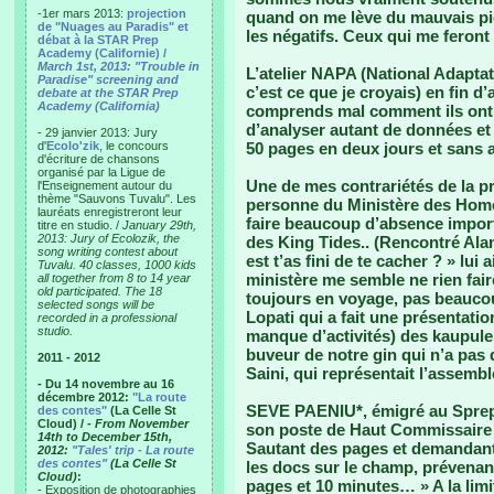
-1er mars 2013:
projection
quand on me lève du mauvais pied
de "Nuages au Paradis" et
les négatifs. Ceux qui me feront
débat à la STAR Prep
Academy (Californie) /
March 1st, 2013: "Trouble in
L’atelier NAPA (National Adaptat
Paradise" screening and
c’est ce que je croyais) en fin d
debate at the STAR Prep
Academy (California)
comprends mal comment ils ont p
d’analyser autant de données et 
- 29 janvier 2013: Jury
d'
Ecolo'zik
, le concours
50 pages en deux jours et sans a
d'écriture de chansons
organisé par la Ligue de
Une de mes contrariétés de la pre
l'Enseignement autour du
thème "Sauvons Tuvalu". Les
personne du Ministère des Home
lauréats enregistreront leur
faire beaucoup d’absence importan
titre en studio. /
January 29th,
2013: Jury of Ecolozik, the
des King Tides.. (Rencontré Ala
song writing contest about
est t’as fini de te cacher ? » lui
Tuvalu. 40 classes, 1000 kids
ministère me semble ne rien faire
all together from 8 to 14 year
old participated. The 18
toujours en voyage, pas beaucou
selected songs will be
Lopati qui a fait une présentati
recorded in a professional
studio.
manque d’activités) des kaupule, 
buveur de notre gin qui n’a pas 
2011 - 2012
Saini, qui représentait l’assem
- Du 14 novembre au 16
décembre 2012:
"La route
SEVE PAENIU*, émigré au Sprep 
des contes"
(La Celle St
Cloud) /
- From November
son poste de Haut Commissaire à 
14th to December 15th,
Sautant des pages et demandan
2012:
"Tales' trip - La route
des contes"
(La Celle St
les docs sur le champ, prévenant
Cloud)
:
pages et 10 minutes… » A la limit
- Exposition de photographies