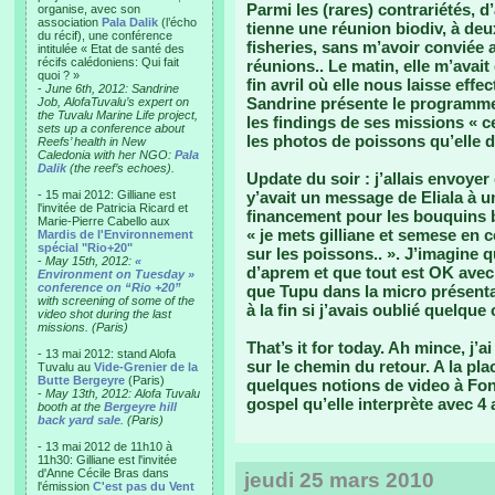
Parmi les (rares) contrariétés, d’
organise, avec son
association
Pala Dalik
(l’écho
tienne une réunion biodiv, à de
du récif), une conférence
fisheries, sans m’avoir conviée 
intitulée « Etat de santé des
récifs calédoniens: Qui fait
réunions.. Le matin, elle m’avai
quoi ? »
fin avril où elle nous laisse ef
-
June 6th, 2012: Sandrine
Sandrine présente le programme 
Job, AlofaTuvalu’s expert on
the Tuvalu Marine Life project,
les findings de ses missions « c
sets up a conference about
les photos de poissons qu’elle di
Reefs’ health in New
Caledonia with her NGO:
Pala
Dalik
(the reef’s echoes).
Update du soir : j’allais envoye
- 15 mai 2012: Gilliane est
y’avait un message de Eliala à 
l'invitée de Patricia Ricard et
financement pour les bouquins bio
Marie-Pierre Cabello aux
« je mets gilliane et semese en c
Mardis de l'Environnement
spécial "Rio+20"
sur les poissons.. ». J’imagine qu
-
May 15th, 2012:
«
d’aprem et que tout est OK avec 
Environment on Tuesday »
conference on “Rio +20”
que Tupu dans la micro présent
with screening of some of the
à la fin si j’avais oublié quelqu
video shot during the last
missions. (Paris)
That’s it for today. Ah mince, j’a
- 13 mai 2012: stand Alofa
sur le chemin du retour. A la pl
Tuvalu au
Vide-Grenier de la
Butte Bergeyre
(Paris)
quelques notions de video à Fon
-
May 13th, 2012: Alofa Tuvalu
gospel qu’elle interprète avec 4
booth at the
Bergeyre hill
back yard sale
. (Paris)
- 13 mai 2012 de 11h10 à
11h30: Gilliane est l'invitée
d'Anne Cécile Bras dans
jeudi 25 mars 2010
l'émission
C'est pas du Vent