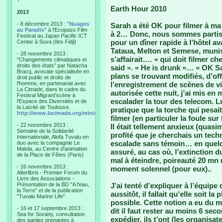
?"
Earth Hour 2010
2013
- 8 décembre 2013 :
"Nuages
Sarah a été OK pour filmer à m
au Paradis"
à l'Ecopass Film
à 2… Donc, nous sommes partis, s
Festival au Japan Pacific ICT
pour un dîner rapide à l’hôtel av
Center à Suva (Iles Fidji)
Tataua, Melton et Semese, munis 
- 28 novembre 2013 :
s’affairait…. « qui doit filmer c
"Changements climatiques et
droits des états" par Natacha
said ». « He is drunk »… « OK Sa
Bracq, avocate spécialisée en
plans se trouvant modifiés, d’of
droit public et droits de
l'homme, en partenariat avec
l’enregistrement de scènes de v
La Cimade, dans le cadre du
autorisée cette nuit, j’ai mis 
Festival Migrant'scène à
escalader la tour des telecom. Lu
l'Espace des Diversités et de
la Laïcité de Toulouse.
pratique que la torche qui pesai
http://www.lacimade.org/minisites/migrantscene
filmer (en particuler la foule sur 
- 22 novembre 2013 :
Il était tellement anxieux (quasime
Semaine de la Solidarité
profité que je cherchais un tec
Internationale, Alofa Tuvalu en
escalade sans témoin… en quelq
duo avec la compagnie Le
Makila, au Centre d'animation
assuré, au cas où, l’extinction 
de la Place de Fêtes (Paris)
mal à éteindre, poireauté 20 mn
- 16 novembre 2013 :
moment solennel (pour eux)..
Alterlibris - Premier Forum du
Livre des Associations -
Présentation de la BD "A l'eau,
J’ai tenté d’expliquer à l’équipe
la Terre" et de la publication
aussitôt, il fallait qu’elle soit l
"Tuvalu Marine Life".
possible. Cette notion a eu du 
- 16 et 17 septembre 2013 :
dit il faut rester au moins 6 sec
Sea for Society, consultation
expédier, ils t’ont (les organisa
des parties prenantes à