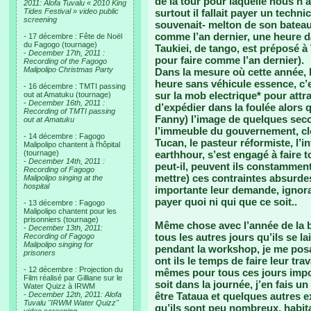
de la tour pour laquelle nous n’a
2011: Alofa Tuvalu « 2010 King
Tides Festival » video public
surtout il fallait payer un techn
screening
souvenait- melton de son bate
comme l’an dernier, une heure d
- 17 décembre : Fête de Noël
du Fagogo (tournage)
Taukiei, de tango, est préposé à
-
December 17th, 2011 :
pour faire comme l’an dernier).
Recording of the Fagogo
Malipolipo Christmas Party
Dans la mesure où cette année,
heure sans véhicule essence, c’est
- 16 décembre : TMTI passing
sur la mob electrique* pour att
out at Amatuku (tournage)
-
December 16th, 2011 :
d’expédier dans la foulée alors q
Recording of TMTI passing
Fanny) l’image de quelques secon
out at Amatuku
l’immeuble du gouvernement, clo
- 14 décembre : Fagogo
Tucan, le pasteur réformiste, l’i
Malipolipo chantent à l'hôpital
(tournage)
earthhour, s’est engagé à fair
-
December 14th, 2011 :
peut-il, peuvent ils constamment
Recording of Fagogo
mettre) ces contraintes absurd
Malipolipo singing at the
hospital
importante leur demande, ignoran
payer quoi ni qui que ce soit..
- 13 décembre : Fagogo
Malipolipo chantent pour les
prisonniers (tournage)
Même chose avec l’année de la bi
-
December 13th, 2011:
tous les autres jours qu’ils se l
Recording of Fagogo
Malipolipo singing for
pendant la workshop, je me pos
prisoners
ont ils le temps de faire leur tra
- 12 décembre : Projection du
mêmes pour tous ces jours imposé
Film réalisé par Gilliane sur le
soit dans la journée, j’en fais un
Water Quizz à IRWM
-
December 12th, 2011: Alofa
être Tataua et quelques autres 
Tuvalu "IRWM Water Quizz"
qu’ils sont peu nombreux, habitan