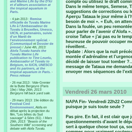
compte ou utilisez le draft com
and Marine Life by the D'Ici
et d'ailleurs association at
Dans le même temps, Semese, Tau
the tropical aquarium in
suggestions de corrections ou
Paris.
Aperçu Tataua le jour même à l’
- 4 juin 2013 :
Remise
besoin de moi ». « Euh, on atten
officielle de Tuvalu Marine
Dans la foulée, un peu remontée,
Life à l'Ambassadeur de
Tuvalu à Bruxelles, Unesco,
pour parler de l’avenir d’Alofa 
UICN, et partenaires, suivie
croise Tafue « j’ai pas eu le tem
d'un Mardi de
l'environnement spécial
. -
heureuse de pouvoir occuper mon
(
Communiqué
et
Dossier de
réveillent..
presse
) /
June 4th, 2013:
Alofa Tuvalu hands the
Update : Alors que la nuit précéd
Tuvalu Marine Life
montée d’adrénaline et l’urgence
publication to Tine Leuelu,
décidé de laisser tout tomber ?…
Ambassador of Tuvalu to
Belgium, to IUCN, UNESCO
message de Tataua me demandait 
and its partners, at the
envoyer mes séquences de l’ext
tropical aquarium in Paris.
-
Press release
- 26 mai 2013 : Vide-Grenier
de la Butte Bergeyre (Paris
19e) /
May 26th, 2013:
Vendredi 26 mars 2010
Bergeyre hill back yard sale.
- 29 mars 2013: 19e édition du
NAPA Fin- Vendredi 22h22 Com
Festival Ciné
puisque je suis toute seule ?
Environnement
, Alofa en
débat après la projection du
film, "Les bêtes du Sud
Pas pire. En fait, il est clair qu
sauvage" à Sées (61). /
Mars
questionnements d’avant le dépar
29th, 2013: "Beasts of the
Southern Wild" screening and
sert à quelque chose tout ça, 
debate with Alofa Tuvalu.
sommes nous vraiment soutenus i