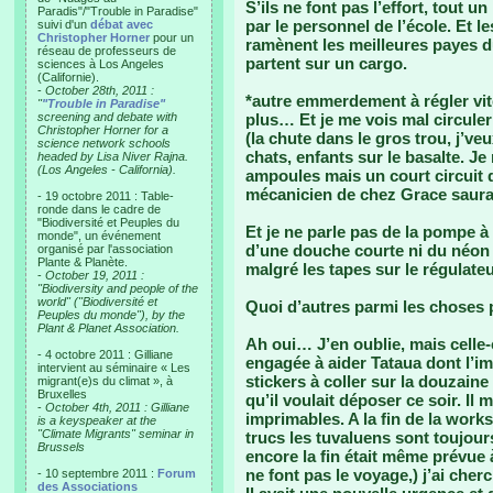
S’ils ne font pas l’effort, tout 
Paradis"/"Trouble in Paradise"
par le personnel de l’école. Et l
suivi d'un
débat avec
Christopher Horner
pour un
ramènent les meilleures payes d
réseau de professeurs de
partent sur un cargo.
sciences à Los Angeles
(Californie).
-
October 28th, 2011 :
*autre emmerdement à régler vit
"
"Trouble in Paradise"
screening and debate with
plus… Et je me vois mal circuler
Christopher Horner for a
(la chute dans le gros trou, j’ve
science network schools
chats, enfants sur le basalte. Je
headed by Lisa Niver Rajna.
(Los Angeles - California).
ampoules mais un court circuit d
mécanicien de chez Grace saura
- 19 octobre 2011 : Table-
ronde dans le cadre de
"Biodiversité et Peuples du
Et je ne parle pas de la pompe à
monde", un événement
d’une douche courte ni du néon
organisé par l'association
Plante & Planète.
malgré les tapes sur le régulat
-
October 19, 2011 :
"Biodiversity and people of the
world" ("Biodiversité et
Quoi d’autres parmi les choses 
Peuples du monde"), by the
Plant & Planet Association.
Ah oui… J’en oublie, mais celle-ci
- 4 octobre 2011 : Gilliane
engagée à aider Tataua dont l’i
intervient au séminaire « Les
stickers à coller sur la douzaine
migrant(e)s du climat », à
Bruxelles
qu’il voulait déposer ce soir. Il
-
October 4th, 2011 : Gilliane
imprimables. A la fin de la works
is a keyspeaker at the
"Climate Migrants" seminar in
trucs les tuvaluens sont toujou
Brussels
encore la fin était même prévue à
ne font pas le voyage,) j’ai che
- 10 septembre 2011 :
Forum
des Associations