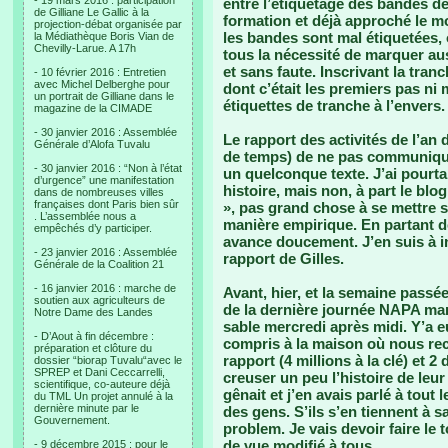
- 19 mars 2016 : participation
entre l’étiquetage des bandes de
de Gilliane Le Gallic à la
formation et déjà approché le m
projection-débat organisée par
les bandes sont mal étiquetées, o
la Médiathèque Boris Vian de
Chevilly-Larue. A 17h
tous la nécessité de marquer auss
et sans faute. Inscrivant la tran
- 10 février 2016 : Entretien
avec Michel Delberghe pour
dont c’était les premiers pas ni
un portrait de Gilliane dans le
étiquettes de tranche à l’envers.
magazine de la CIMADE
- 30 janvier 2016 : Assemblée
Le rapport des activités de l’an 
Générale d’Alofa Tuvalu
de temps) de ne pas communique
- 30 janvier 2016 : “Non à l’état
un quelconque texte. J’ai pourtan
d’urgence” une manifestation
histoire, mais non, à part le bl
dans de nombreuses villes
françaises dont Paris bien sûr
», pas grand chose à se mettre s
. L’assemblée nous a
manière empirique. En partant de
empêchés d’y participer.
avance doucement. J’en suis à in
- 23 janvier 2016 : Assemblée
rapport de Gilles.
Générale de la Coalition 21
- 16 janvier 2016 : marche de
Avant, hier, et la semaine passée
soutien aux agriculteurs de
de la dernière journée NAPA mard
Notre Dame des Landes
sable mercredi après midi. Y’a e
- D’Aout à fin décembre :
compris à la maison où nous rec
préparation et clôture du
rapport (4 millions à la clé) et 
dossier “biorap Tuvalu“avec le
SPREP et Dani Ceccarrelli,
creuser un peu l’histoire de leu
scientifique, co-auteure déjà
gênait et j’en avais parlé à tout
du TML Un projet annulé à la
dernière minute par le
des gens. S’ils s’en tiennent à 
Gouvernement.
problem. Je vais devoir faire le
de vue modifié à tous.
- 9 décembre 2015 : pour le