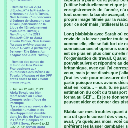
representative.
j’utilise habituellement et que j
- Remise du CD 2013
enregistrements de l’année, n’a r
d'Ecolozik* à la Présidente
d'Honneur d'Alofa Tuvalu,
tout comme, la bande avançait, re
Nala Ielemia. (*un concours
propre image filmée par la wabc
d'écriture de chansons sur
pour ce soir mais j’utiliserai la 
Tuvalu, partenariat de la
Ligue de l'Enseignement
avec Alofa Tuvalu) /
Long blablabla avec Sarah où co
Handing of the 2013
Ecolozik CD* to Alofa
envie de la laisser parler toute 
Tuvalu Patron, Nala Ielemia
comme elle, elle se fait fort de
*(a song writing contest
connaissances et opinions contr
about Tuvalu, a partnership
between The Education
est de plus en plus clair qu’elle
League and Alofa Tuvalu).
l’organisation du travail. Quand j
- Remise des cartes de
pouvait suivre et répondre au de
l'Union de la la Presse
britannique, avec qui j’ai corre
Francophone aux
journalistes des Médias de
veux, mais je me disais que j’all
Tuvalu /
Handing of the UPF
j’irai les voir pour m’assurer de 
press cards to the Tuvalu
partir puisque nous avions décid
media people.
était en route… « euh, tu ne part
- Du 8 au 12 juillet, 2013:
estimation du coût du transport
Alofa Tuvalu est bien
représentée au 12ème
forma au GEF… Et je te donnerai 
Congrès scientifique du
peuvent aider et donner des pist
Pacifique
"La science au service de la
sécurité humaine et du
Blabla sur mes troubles quant à l
Développement durable
m’a dit que le conseil des vieux,
dans les îles du Pacifique et
les côtes", Campus de
avait, y’a quelques mois, voté c
l'USP à Suva
/
From 8 to 12
préférant les laisser gambader su
July, 2013:
several Alofa