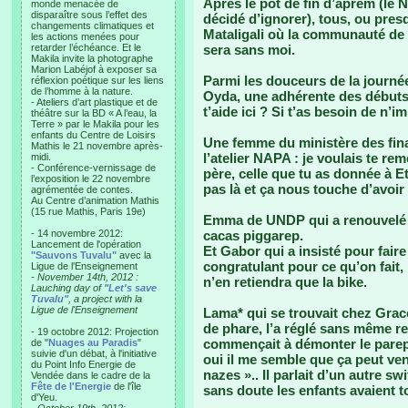
Après le pot de fin d’aprem (le N
monde menacée de
disparaître sous l’effet des
décidé d’ignorer), tous, ou pres
changements climatiques et
Mataligali où la communauté de 
les actions menées pour
retarder l’échéance. Et le
sera sans moi.
Makila invite la photographe
Marion Labéjof à exposer sa
Parmi les douceurs de la journée
réflexion poétique sur les liens
de l’homme à la nature.
Oyda, une adhérente des débuts,
- Ateliers d’art plastique et de
t’aide ici ? Si t’as besoin de n’
théâtre sur la BD « A l’eau, la
Terre » par le Makila pour les
enfants du Centre de Loisirs
Une femme du ministère des finan
Mathis le 21 novembre après-
l’atelier NAPA : je voulais te re
midi.
- Conférence-vernissage de
père, celle que tu as donnée à E
l’exposition le 22 novembre
pas là et ça nous touche d’avoir
agrémentée de contes.
Au Centre d’animation Mathis
(15 rue Mathis, Paris 19e)
Emma de UNDP qui a renouvelé sa
- 14 novembre 2012:
cacas piggarep.
Lancement de l'opération
Et Gabor qui a insisté pour faire
"Sauvons Tuvalu"
avec la
congratulant pour ce qu’on fait,
Ligue de l'Enseignement
- November 14th, 2012 :
n’en retiendra que la bike.
Lauching day of
"Let's save
Tuvalu"
, a project with la
Ligue de l'Enseignement
Lama* qui se trouvait chez Gra
de phare, l’a réglé sans même r
- 19 octobre 2012: Projection
commençait à démonter le parepha
de "
Nuages au Paradis
"
suivie d'un débat, à l'initiative
oui il me semble que ça peut ven
du Point Info Energie de
nazes ».. Il parlait d’un autre sw
Vendée dans le cadre de la
Fête de l'Energie
de l'île
sans doute les enfants avaient to
d'Yeu.