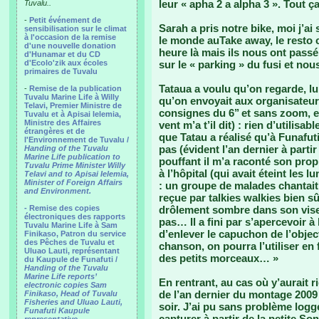
leur « apha 2 a alpha 3 ». Tout ç
Tuvalu..
-
Petit événement de
Sarah a pris notre bike, moi j’ai
sensibilisation sur le climat
à l'occasion de la remise
le monde auTake away, le resto 
d'une nouvelle donation
heure là mais ils nous ont passé
d'Hunamar et du CD
d'Ecolo'zik aux écoles
sur le « parking » du fusi et nou
primaires de Tuvalu
Tataua a voulu qu’on regarde, lu
-
Remise de la publication
Tuvalu Marine Life à Willy
qu’on envoyait aux organisateur
Telavi, Premier Ministre de
consignes du 6’’ et sans zoom, e
Tuvalu et à Apisai Ielemia,
Ministre des Affaires
vent m’a t’il dit) : rien d’utilis
étrangères et de
que Tatau a réalisé qu’à Funafuti 
l'Environnement de Tuvalu /
pas (évident l’an dernier à parti
Handing of the Tuvalu
Marine Life publication to
pouffant il m’a raconté son prop
Tuvalu Prime Minister Willy
à l’hôpital (qui avait éteint les 
Telavi and to Apisai Ielemia,
Minister of Foreign Affairs
: un groupe de malades chantait
and Environment.
reçue par talkies walkies bien sû
- Remise des copies
drôlement sombre dans son viseu
électroniques des rapports
pas… Il a fini par s’apercevoir à 
Tuvalu Marine Life à Sam
d’enlever le capuchon de l’object
Finikaso, Patron du service
des Pêches de Tuvalu et
chanson, on pourra l’utiliser en 
Uluao Lauti, représentant
des petits morceaux… »
du Kaupule de Funafuti /
Handing of the Tuvalu
Marine Life reports’
En rentrant, au cas où y’aurait ri
electronic copies Sam
de l’an dernier du montage 2009 e
Finikaso, Head of Tuvalu
Fisheries and Uluao Lauti,
soir. J’ai pu sans problème log
Funafuti Kaupule
capturer à partir de la petite So