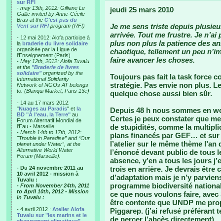
sur RFI
-
may 13th, 2012: Gilliane Le
jeudi 25 mars 2010
Gallic invited by Anne-Cécile
Bras at the
C'est pas du
Je me sens triste depuis plusie
Vent sur RFI
program (RFI)
arrivée. Tout me frustre. Je n’ai 
- 12 mai 2012: Alofa participe à
plus non plus la patience des an
la
braderie du livre solidaire
organisée par la Ligue de
chaotique, tellement un peu n’i
l'Enseignement (Paris)
faire avancer les choses.
-
May 12th, 2012: Alofa Tuvalu
at the
"Braderie de livres
solidaire"
organized by the
Toujours pas fait la task force c
International Solidarity
stratégie. Pas envie non plus. 
Network of NGOs AT belongs
to. (Blanqui Market, Paris 13e)
quelque chose aussi bien sûr.
- 14 au 17 mars 2012:
"
Nuages au Paradis
" et
la
Depuis 48 h nous sommes en wor
BD "A l'eau, la Terre"
au
Certes je peux constater que me
Forum Alternatif Mondial de
de stupidités, comme la multipl
l'Eau - Marseille.
-
March 14th to 17th, 2012:
plans financés par GEF… et sur 
"Trouble in Paradise” and “Our
l’atelier sur le même thème l’an 
planet under Water”, at the
Alternative World Water
l’énoncé devant public de tous
Forum (Marseille).
absence, y’en a tous les jours j’
- Du 24 novembre 2011 au
trois en arrière. Je devrais être
10 avril 2012 - mission à
d’adaptation mais je n’y parviens
Tuvalu :
programme biodiversité national
- From November 24th, 2011
to April 10th, 2012 - Mission
ce que nous voulons faire, avec 
in Tuvalu :
être contente que UNDP me prop
- 4 avril 2012 :
Atelier Alofa
Piggarep. (j’ai refusé préférant 
Tuvalu sur "les marins et le
de percer l’abcès directement)…