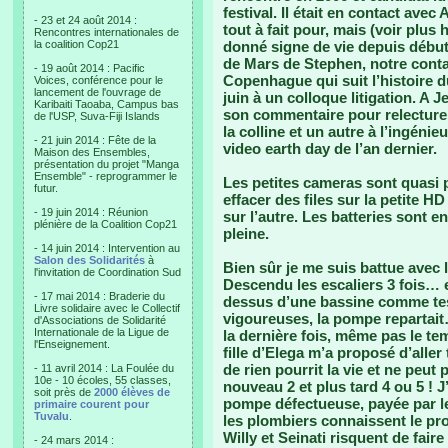
festival. Il était en contact avec 
- 23 et 24 août 2014 :
tout à fait pour, mais (voir plus 
Rencontres internationales de
la coalition Cop21
donné signe de vie depuis débu
de Mars de Stephen, notre contac
- 19 août 2014 : Pacific
Copenhague qui suit l’histoire d
Voices, conférence pour le
lancement de l'ouvrage de
juin à un colloque litigation. A 
Karibaiti Taoaba, Campus bas
son commentaire pour relecture
de l'USP, Suva-Fiji Islands
la colline et un autre à l’ingénieu
- 21 juin 2014 : Fête de la
video earth day de l’an dernier.
Maison des Ensembles,
présentation du projet "Manga
Ensemble" - reprogrammer le
Les petites cameras sont quasi p
futur.
effacer des files sur la petite H
- 19 juin 2014 : Réunion
sur l’autre. Les batteries sont 
plénière de la Coalition Cop21
pleine.
- 14 juin 2014 : Intervention au
Salon des Solidarités
à
Bien sûr je me suis battue ave
l'invitation de Coordination Sud
Descendu les escaliers 3 fois… e
- 17 mai 2014 : Braderie du
dessus d’une bassine comme tes
Livre solidaire avec le Collectif
vigoureuses, la pompe repartai
d'Associations de Solidarité
Internationale de la Ligue de
la dernière fois, même pas le t
l'Enseignement.
fille d’Elega m’a proposé d’aller 
de rien pourrit la vie et ne peu
- 11 avril 2014 : La Foulée du
10e - 10 écoles, 55 classes,
nouveau 2 et plus tard 4 ou 5 ! J
soit près de
2000 élèves de
pompe défectueuse, payée par le 
primaire courent pour
Tuvalu
.
les plombiers connaissent le prob
Willy et Seinati risquent de fai
- 24 mars 2014 :