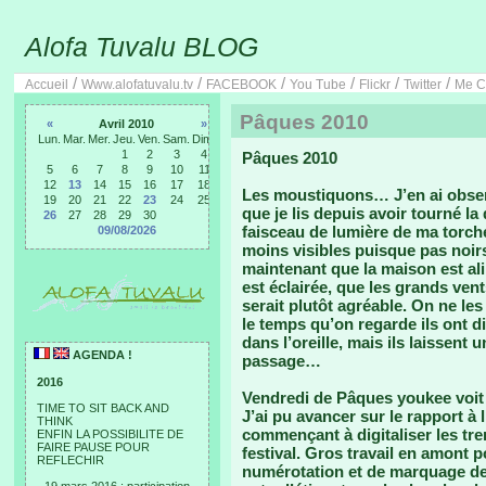
Alofa Tuvalu BLOG
/
/
/
/
/
/
Accueil
Www.alofatuvalu.tv
FACEBOOK
You Tube
Flickr
Twitter
Me C
Pâques 2010
«
Avril 2010
»
Lun.
Mar.
Mer.
Jeu.
Ven.
Sam.
Dim.
1
2
3
4
Pâques 2010
5
6
7
8
9
10
11
12
13
14
15
16
17
18
Les moustiquons… J’en ai obser
19
20
21
22
23
24
25
que je lis depuis avoir tourné 
26
27
28
29
30
faisceau de lumière de ma torc
09/08/2026
moins visibles puisque pas noirs.
maintenant que la maison est a
est éclairée, que les grands vent
serait plutôt agréable. On ne les
le temps qu’on regarde ils ont d
dans l’oreille, mais ils laissent
AGENDA !
passage…
2016
Vendredi de Pâques youkee voit s
TIME TO SIT BACK AND
J’ai pu avancer sur le rapport à
THINK
commençant à digitaliser les tr
ENFIN LA POSSIBILITE DE
FAIRE PAUSE POUR
festival. Gros travail en amont 
REFLECHIR
numérotation et de marquage des