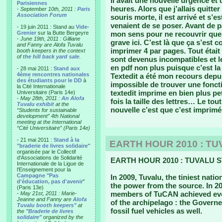
Il avait une nouvelle urgence et 
Parisiennes
heures. Alors que j’allais quitt
-
September 10th, 2011 :
Paris
Association Forum
souris morte, il est arrivé et s’e
venaient de se poser. Avant de pa
- 19 juin 2011 : Stand au
Vide-
Grenier
sur la Butte Bergeyre
mon sens pour ne recouvrir que ce
-
June 19th, 2011 : Gilliane
grave ici. C’est là que ça s’est 
and Fanny are Alofa Tuvalu
imprimer 4 par pages. Tout étai
booth keepers in the context
of
the hill back yard sale
.
sont devenus incompatibles et le
en pdf non plus puisque c’est la
- 28 mai 2011 :
Stand aux
4ème rencontres nationales
Textedit a été mon recours depu
des étudiants pour le DD
à
impossible de trouver une fonc
la Cité Internationale
textedit imprime en bien plus pet
Universitaire (Paris 14e)
-
May 28th, 2011 :
An Alofa
fois la taille des lettres… Le to
Tuvalu exhibit
at the
nouvelle c’est que c’est imprimé 
“Students for sustainable
development” 4th National
meeting at the International
“Cité Universitaire” (Paris 14e)
- 21 mai 2011 :
Stand à la
EARTH HOUR 2010 : TU
"braderie de livres solidaire"
organisée par le Collectif
d'Associations de Solidarité
EARTH HOUR 2010 : TUVALU S
Internationale de la Ligue de
l'Enseignement pour la
Campagne "Pas
In 2009, Tuvalu, the tiniest nati
d'éducation, pas d'avenir
"
the power from the source. In 2
(Paris 13e)
members of TuCAN achieved eve
-
May 21st, 2011 : Marie-
Jeanne and Fanny are
Alofa
of the archipelago : the Governe
Tuvalu booth keepers"
at
fossil fuel vehicles as well.
the
"Braderie de livres
solidaire"
organized by the