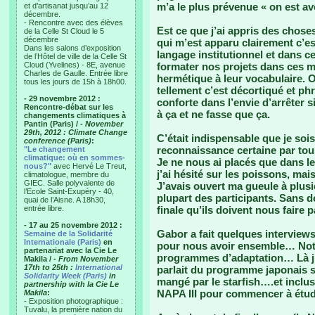
m’a le plus prévenue « on est av
et d’artisanat jusqu’au 12
décembre.
- Rencontre avec des élèves
Est ce que j’ai appris des chose
de la Celle St Cloud le 5
décembre
qui m’est apparu clairement c’e
Dans les salons d’exposition
langage institutionnel et dans 
de l’Hôtel de ville de la Celle St
Cloud (Yvelines) - 8E, avenue
formater nos projets dans ces m
Charles de Gaulle. Entrée libre
hermétique à leur vocabulaire. On
tous les jours de 15h à 18h00.
tellement c’est décortiqué et 
- 29 novembre 2012 :
conforte dans l’envie d’arrêter 
Rencontre-débat sur les
à ça et ne fasse que ça.
changements climatiques à
Pantin (Paris) /
- November
29th, 2012 : Climate Change
C’était indispensable que je soi
conference (Paris)
:
reconnaissance certaine par tous
"Le changement
climatique: où en sommes-
Je ne nous ai placés que dans l
nous?"
avec Hervé Le Treut,
j’ai hésité sur les poissons, ma
climatologue, membre du
GIEC. Salle polyvalente de
J’avais ouvert ma gueule à plusi
l’Ecole Saint-Exupéry - 40,
plupart des participants. Sans do
quai de l’Aisne. A 18h30,
entrée libre.
finale qu’ils doivent nous faire pa
- 17 au 25 novembre 2012 :
Gabor a fait quelques interviews
Semaine de la Solidarité
Internationale (Paris)
en
pour nous avoir ensemble… Notre 
partenariat avec la Cie Le
programmes d’adaptation… Là j’a
Makila /
- From November
17th to 25th :
International
parlait du programme japonais se
Solidarity Week (Paris)
in
mangé par le starfish….et inclu
partnership with la Cie Le
NAPA III pour commencer à étudi
Makila
:
- Exposition photographique :
Tuvalu, la première nation du