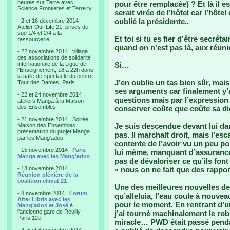
heures sur Terre avec
pour être remplacée) ? Et là il est
Science Frontières et Terre.tv
serait virée de l’hôtel car l’hôte
oublié la présidente..
- 2 et 16 décembre 2014 :
Atelier Our Life 21, prises de
vue 1/4 et 2/4 à la
Et toi si tu es fier d’être secré
ressourcerie
quand on n’est pas là, aux réun
- 22 novembre 2014 : village
des associations de solidarité
internationale de la Ligue de
Si…
l'Enseignement, 18 à 22h dans
la salle de spectacle du centre
J’en oublie un tas bien sûr, mai
Tour des Dames, Paris
ses arguments car finalement y’
- 22 et 24 novembre 2014 :
questions mais par l’expression 
ateliers Manga à la Maison
des Ensembles
conserver coûte que coûte sa dig
- 21 novembre 2014 : Soirée
Je suis descendue devant lui dan
Maison des Ensembles,
présentation du projet Manga
pas. Il marchait droit, mais l’esc
par les Mang'ados
contente de l’avoir vu un peu pom
- 15 novembre 2014 :
Paris
lui même, manquant d’assurance d
Manga avec les Mang'ados
pas de dévaloriser ce qu’ils fo
- 13 novembre 2014 :
« nous on ne fait que des rappo
Réunion plénière de la
coalition climat 21
Une des meilleures nouvelles de l
- 8 novembre 2014 :
Forum
qu’alleluia, l’eau coule à nouv
Alter Libris avec les
pour le moment. En rentrant d’u
Mang'ados et José
à
l'ancienne gare de Reuilly,
j’ai tourné machinalement le robin
Paris 12e
miracle… PWD était passé pen