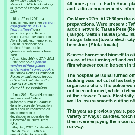
International Solidarity
48 hours prior to Earth Hour, pl
Network of NGOs AT belongs
to. (Marché Blanqui, Paris
and radio announcements informe
13e)
On March 27th, At 7h30pm the c
- 16 au 27 mai 2011 : la
fraîchement imprimée
version
preparations. Were present : Ta
espagnole de la BD "A
action network, Tataua Pese (Re
l'eau, la Terre"
sera
présentée par le Réseau
(Tango), Melton Taueia (SNC, Isla
Action Climat Tuvaluen dont
Fatoga Talama (tuvalu electricity
Alofa Tuvalu est membre, au
hemstock (Alofa Tuvalu).
Forum Permanent des
Nations Unies sur les
Questions Indigènes à New
Semese harnessed himself to cli
York.
-
From May 16th to 27th, 2011
a view of the turning off and on
: The new born
Spanish
film whatever could be seen in t
version of “our planet
under water” comic book
at
the United Nations Permanent
The hospital personal turned off t
Forum on Indigenous Issues
building was not cut off as last 
in New York with the TuCan
(Tuvalu Climate Action
organize a choir. The police we
Network) representatives.
not been informed, while a tele
- 4 mai 2011: Sarah Hemstock
of their tower. Tuvalu Electrici
tient un stand Alofa et
well to insure smooth cutting of
présente "Small is Beautiful"
dans le cadre de l'exposition
du réseau de recherche en
This year as previous years, peopl
environnement et
variety of ways : candles, torch
développement durable de
l'Université de Notts Trent
them were enjoying the moon ou
(Uk).
runway.
-
May 4th, 2011: Exhibit about
Tuvalu and AT’s small is
beautiful plan by and with