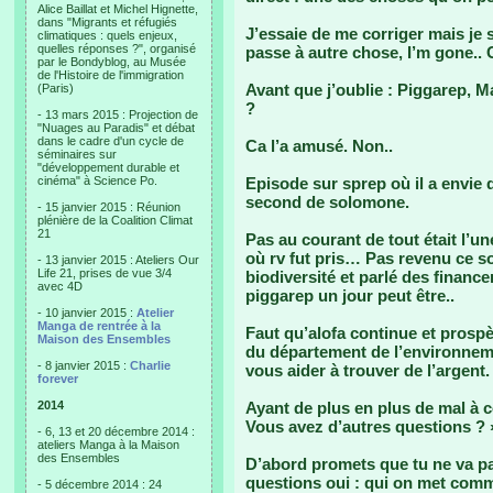
Alice Baillat et Michel Hignette,
dans "Migrants et réfugiés
J’essaie de me corriger mais je su
climatiques : quels enjeux,
quelles réponses ?", organisé
passe à autre chose, I’m gone..
par le Bondyblog, au Musée
de l'Histoire de l'immigration
Avant que j’oublie : Piggarep, Ma
(Paris)
?
- 13 mars 2015 : Projection de
"Nuages au Paradis" et débat
dans le cadre d'un cycle de
Ca l’a amusé. Non..
séminaires sur
"développement durable et
cinéma" à Science Po.
Episode sur sprep où il a envie
second de solomone.
- 15 janvier 2015 : Réunion
plénière de la Coalition Climat
21
Pas au courant de tout était l’u
où rv fut pris… Pas revenu ce soi
- 13 janvier 2015 : Ateliers Our
Life 21, prises de vue 3/4
biodiversité et parlé des finance
avec 4D
piggarep un jour peut être..
- 10 janvier 2015 :
Atelier
Manga de rentrée à la
Faut qu’alofa continue et prospè
Maison des Ensembles
du département de l’environneme
- 8 janvier 2015 :
Charlie
vous aider à trouver de l’argent.
forever
2014
Ayant de plus en plus de mal à c
Vous avez d’autres questions ? 
- 6, 13 et 20 décembre 2014 :
ateliers Manga à la Maison
des Ensembles
D’abord promets que tu ne va pas
questions oui : qui on met comm
- 5 décembre 2014 : 24