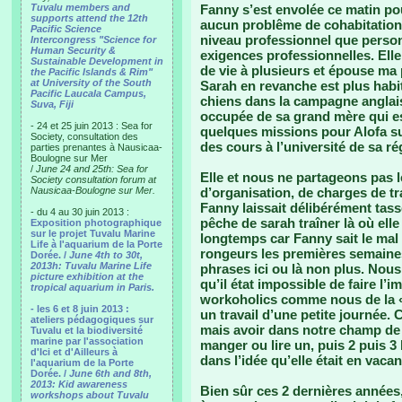
Tuvalu members and
Fanny s’est envolée ce matin pou
supports attend the 12th
aucun problême de cohabitation.
Pacific Science
niveau professionnel que person
Intercongress "Science for
Human Security &
exigences professionnelles. Elle 
Sustainable Development in
de vie à plusieurs et épouse ma p
the Pacific Islands & Rim"
at University of the South
Sarah en revanche est plus habi
Pacific Laucala Campus,
chiens dans la campagne anglais
Suva, Fiji
occupée de sa grand mère qui est
- 24 et 25 juin 2013 : Sea for
quelques missions pour Alofa su
Society, consultation des
des cours à l’université de sa ré
parties prenantes à Nausicaa-
Boulogne sur Mer
/
June 24 and 25th: Sea for
Elle et nous ne partageons pas 
Society consultation forum at
Nausicaa-Boulogne sur Mer.
d’organisation, de charges de t
Fanny laissait délibérément tass
- du 4 au 30 juin 2013 :
pêche de sarah traîner là où elle
Exposition photographique
sur le projet Tuvalu Marine
longtemps car Fanny sait le mal 
Life à l'aquarium de la Porte
rongeurs les premières semaines
Dorée. /
June 4th to 30t,
2013h: Tuvalu Marine Life
phrases ici ou là non plus. Nous
picture exhibition at the
qu’il état impossible de faire l’
tropical aquarium in Paris.
workoholics comme nous de la « f
- les 6 et 8 juin 2013 :
un travail d’une petite journée. 
ateliers pédagogiques sur
mais avoir dans notre champ de v
Tuvalu et la biodiversité
marine par l'association
manger ou lire un, puis 2 puis 
d'Ici et d'Ailleurs à
dans l’idée qu’elle était en vac
l'aquarium de la Porte
Dorée. /
June 6th and 8th,
2013: Kid awareness
Bien sûr ces 2 dernières années,
workshops about Tuvalu