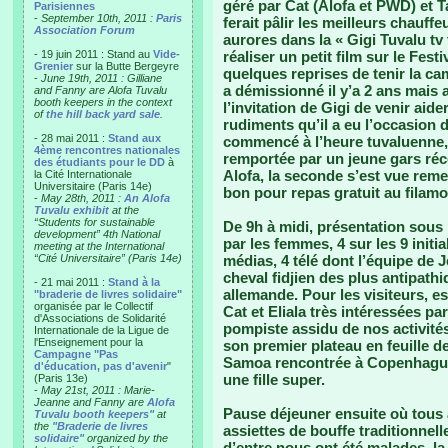
géré par Cat (Alofa et PWD) et Ta
Parisiennes
-
September 10th, 2011 :
Paris
ferait pâlir les meilleurs chauff
Association Forum
aurores dans la « Gigi Tuvalu tv 
- 19 juin 2011 : Stand au
Vide-
réaliser un petit film sur le Fest
Grenier
sur la Butte Bergeyre
quelques reprises de tenir la cam
-
June 19th, 2011 : Gilliane
a démissionné il y’a 2 ans mais 
and Fanny are Alofa Tuvalu
booth keepers in the context
l’invitation de Gigi de venir aide
of
the hill back yard sale
.
rudiments qu’il a eu l’occasion 
- 28 mai 2011 :
Stand aux
commencé à l’heure tuvaluenne,
4ème rencontres nationales
remportée par un jeune gars ré
des étudiants pour le DD
à
Alofa, la seconde s’est vue remet
la Cité Internationale
Universitaire (Paris 14e)
bon pour repas gratuit au filamo
-
May 28th, 2011 :
An Alofa
Tuvalu exhibit
at the
“Students for sustainable
De 9h à midi, présentation sous 
development” 4th National
par les femmes, 4 sur les 9 ini
meeting at the International
“Cité Universitaire” (Paris 14e)
médias, 4 télé dont l’équipe de 
cheval fidjien des plus antipath
- 21 mai 2011 :
Stand à la
allemande. Pour les visiteurs, 
"braderie de livres solidaire"
organisée par le Collectif
Cat et Eliala très intéressées par
d'Associations de Solidarité
pompiste assidu de nos activités 
Internationale de la Ligue de
l'Enseignement pour la
son premier plateau en feuille d
Campagne "Pas
Samoa rencontrée à Copenhague,
d'éducation, pas d'avenir
"
une fille super.
(Paris 13e)
-
May 21st, 2011 : Marie-
Jeanne and Fanny are
Alofa
Pause déjeuner ensuite où tous
Tuvalu booth keepers"
at
the
"Braderie de livres
assiettes de bouffe traditionnell
solidaire"
organized by the
d’entre nous ont été malades, l