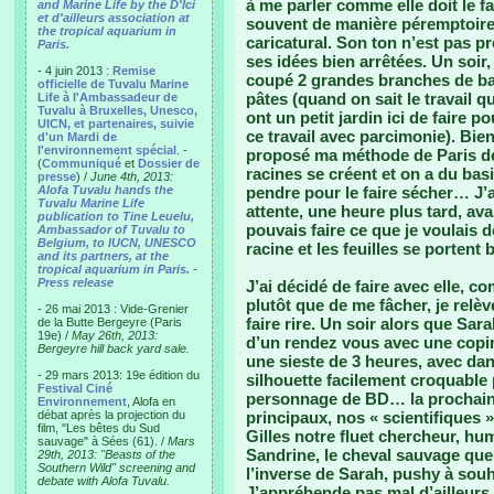
à me parler comme elle doit le fa
and Marine Life by the D'Ici
et d'ailleurs association at
souvent de manière péremptoire,
the tropical aquarium in
caricatural. Son ton n’est pas pr
Paris.
ses idées bien arrêtées. Un soir,
- 4 juin 2013 :
Remise
coupé 2 grandes branches de basi
officielle de Tuvalu Marine
pâtes (quand on sait le travail q
Life à l'Ambassadeur de
Tuvalu à Bruxelles, Unesco,
ont un petit jardin ici de faire 
UICN, et partenaires, suivie
ce travail avec parcimonie). Bien
d'un Mardi de
l'environnement spécial
. -
proposé ma méthode de Paris de
(
Communiqué
et
Dossier de
racines se créent et on a du basi
presse
) /
June 4th, 2013:
Alofa Tuvalu hands the
pendre pour le faire sécher… J’a
Tuvalu Marine Life
attente, une heure plus tard, avan
publication to Tine Leuelu,
pouvais faire ce que je voulais 
Ambassador of Tuvalu to
Belgium, to IUCN, UNESCO
racine et les feuilles se portent 
and its partners, at the
tropical aquarium in Paris.
-
Press release
J’ai décidé de faire avec elle, 
plutôt que de me fâcher, je relève
- 26 mai 2013 : Vide-Grenier
faire rire. Un soir alors que Sar
de la Butte Bergeyre (Paris
19e) /
May 26th, 2013:
d’un rendez vous avec une copin
Bergeyre hill back yard sale.
une sieste de 3 heures, avec da
- 29 mars 2013: 19e édition du
silhouette facilement croquable
Festival Ciné
personnage de BD… la prochaine
Environnement
, Alofa en
débat après la projection du
principaux, nos « scientifiques 
film, "Les bêtes du Sud
Gilles notre fluet chercheur, hum
sauvage" à Sées (61). /
Mars
Sandrine, le cheval sauvage qu
29th, 2013: "Beasts of the
Southern Wild" screening and
l’inverse de Sarah, pushy à souh
debate with Alofa Tuvalu.
J’appréhende pas mal d’ailleurs