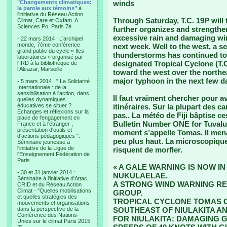
"Changements climatiques:
winds
la parole aux témoins"
à
l'initiative du Réseau Action
Through Saturday, T.C. 19P will 
Climat, Care et Oxfam. A
Sciences Po, Paris 7è
further organizes and strengthens
excessive rain and damaging wind
- 22 mars 2014 : L'archipel
monde, 7ème conférence
next week. Well to the west, a 
grand public du cycle « Iles
thunderstorms has continued to
laboratoires » organisé par
designated Tropical Cyclone (T.C.
l'IRD à la bibliothèque de
l’Alcazar, Marseille
toward the west over the northe
major typhoon in the next few d
- 5 mars 2014 : " La Solidarité
Internationale : de la
sensibilisation à l'action, dans
Il faut vraiment chercher pour a
quelles dynamiques
éducatives se situer ?
itinéraires. Sur la plupart des 
Echanges et réflexions sur la
pas.. La météo de Fiji bâptise 
place de l'engagement en
Bulletin Number ONE for Tuvalu 
France et à l'étranger ;
présentation d'outils et
moment s’appelle Tomas. Il menac
d'actions pédagogiques ".
peu plus haut. La microscopique 
Séminaire jeunesse à
l'initiative de la Ligue de
risquent de morfler.
l'Enseignement Fédération de
Paris
« A GALE WARNING IS NOW I
- 30 et 31 janvier 2014 :
NUKULAELAE.
Séminaire à l'initiative d'Attac,
A STRONG WIND WARNING RE
CRID et du Réseau Action
Climat - "Quelles mobilisations
GROUP.
et quelles stratégies des
TROPICAL CYCLONE TOMAS C
mouvements et organisations
dans la perspective de la
SOUTHEAST OF NIULAKITA AN
Conférence des Nations-
FOR NIULAKITA: DAMAGING 
Unies sur le climat Paris 2015