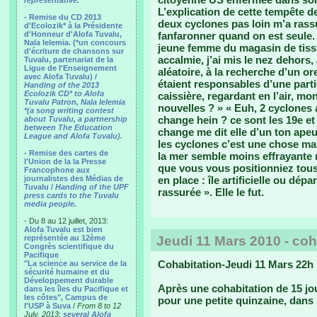
representative.
L’explication de cette tempête d
- Remise du CD 2013
deux cyclones pas loin m’a rassu
d'Ecolozik* à la Présidente
d'Honneur d'Alofa Tuvalu,
fanfaronner quand on est seule. 
Nala Ielemia. (*un concours
jeune femme du magasin de tissu
d'écriture de chansons sur
accalmie, j’ai mis le nez dehors, 
Tuvalu, partenariat de la
Ligue de l'Enseignement
aléatoire, à la recherche d’un or
avec Alofa Tuvalu) /
étaient responsables d’une part
Handing of the 2013
Ecolozik CD* to Alofa
caissière, regardant en l’air, mo
Tuvalu Patron, Nala Ielemia
nouvelles ? » « Euh, 2 cyclones 
*(a song writing contest
change hein ? ce sont les 19e et
about Tuvalu, a partnership
between The Education
change me dit elle d’un ton apeu
League and Alofa Tuvalu).
les cyclones c’est une chose ma
- Remise des cartes de
la mer semble moins effrayante ma
l'Union de la la Presse
que vous vous positionniez tous
Francophone aux
journalistes des Médias de
en place : île artificielle ou dé
Tuvalu /
Handing of the UPF
rassurée ». Elle le fut.
press cards to the Tuvalu
media people.
- Du 8 au 12 juillet, 2013:
Alofa Tuvalu est bien
représentée au 12ème
Jeudi 11 Mars 2010 - coh
Congrès scientifique du
Pacifique
Cohabitation-Jeudi 11 Mars 22h
"La science au service de la
sécurité humaine et du
Développement durable
Après une cohabitation de 15 jou
dans les îles du Pacifique et
les côtes", Campus de
pour une petite quinzaine, dans
l'USP à Suva
/
From 8 to 12
July, 2013:
several Alofa