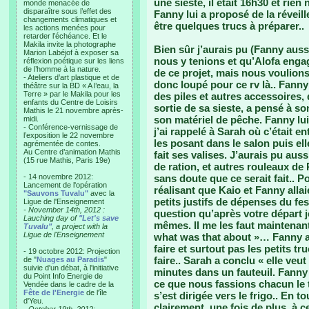
une sieste, il était 16h30 et rien
monde menacée de
disparaître sous l’effet des
Fanny lui a proposé de la réveille
changements climatiques et
être quelques trucs à préparer..
les actions menées pour
retarder l’échéance. Et le
Makila invite la photographe
Bien sûr j’aurais pu (Fanny auss
Marion Labéjof à exposer sa
nous y tenions et qu’Alofa enga
réflexion poétique sur les liens
de l’homme à la nature.
de ce projet, mais nous voulions
- Ateliers d’art plastique et de
donc loupé pour ce rv là.. Fanny
théâtre sur la BD « A l’eau, la
Terre » par le Makila pour les
des piles et autres accessoires,
enfants du Centre de Loisirs
sortie de sa sieste, a pensé à s
Mathis le 21 novembre après-
son matériel de pêche. Fanny lui 
midi.
- Conférence-vernissage de
j’ai rappelé à Sarah où c’était e
l’exposition le 22 novembre
les posant dans le salon puis ell
agrémentée de contes.
Au Centre d’animation Mathis
fait ses valises. J’aurais pu aus
(15 rue Mathis, Paris 19e)
de ration, et autres rouleaux de
- 14 novembre 2012:
sans doute que ce serait fait.. 
Lancement de l'opération
réalisant que Kaio et Fanny allai
"Sauvons Tuvalu"
avec la
petits justifs de dépenses du festi
Ligue de l'Enseignement
- November 14th, 2012 :
question qu’après votre départ j
Lauching day of
"Let's save
mêmes. Il me les faut maintenant
Tuvalu"
, a project with la
Ligue de l'Enseignement
what was that about »… Fanny a 
faire et surtout pas les petits t
- 19 octobre 2012: Projection
faire.. Sarah a conclu « elle veu
de "
Nuages au Paradis
"
suivie d'un débat, à l'initiative
minutes dans un fauteuil. Fanny a
du Point Info Energie de
ce que nous fassions chacun le t
Vendée dans le cadre de la
Fête de l'Energie
de l'île
s’est dirigée vers le frigo.. En t
d'Yeu.
clairement, une fois de plus, à c