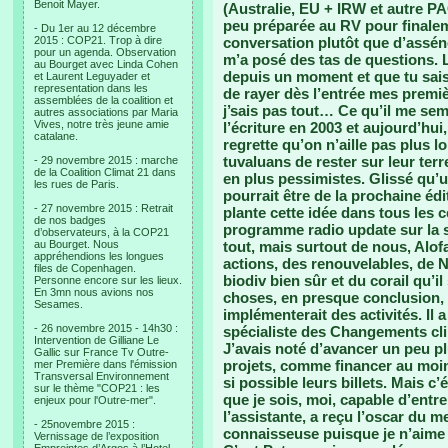
Benoit Mayer.
(Australie, EU + IRW et autre PA
peu préparée au RV pour finaleme
- Du 1er au 12 décembre
2015 : COP21. Trop à dire
conversation plutôt que d’assén
pour un agenda. Observation
m’a posé des tas de questions. 
au Bourget avec Linda Cohen
depuis un moment et que tu sais 
et Laurent Leguyader et
representation dans les
de rayer dès l’entrée mes premi
assemblées de la coalition et
j’sais pas tout… Ce qu’il me s
autres associations par Maria
Vives, notre très jeune amie
l’écriture en 2003 et aujourd’hui
catalane.
regrette qu’on n’aille pas plus l
tuvaluans de rester sur leur terr
- 29 novembre 2015 : marche
de la Coalition Climat 21 dans
en plus pessimistes. Glissé qu’un
les rues de Paris.
pourrait être de la prochaine éd
- 27 novembre 2015 : Retrait
plante cette idée dans tous les 
de nos badges
programme radio update sur la s
d’observateurs, à la COP21
au Bourget. Nous
tout, mais surtout de nous, Alof
appréhendions les longues
actions, des renouvelables, de 
files de Copenhagen.
biodiv bien sûr et du corail qu’il
Personne encore sur les lieux.
En 3mn nous avions nos
choses, en presque conclusion, i
Sesames.
implémenterait des activités. Il 
- 26 novembre 2015 - 14h30 :
spécialiste des Changements cli
Intervention de Gilliane Le
J’avais noté d’avancer un peu p
Gallic sur France Tv Outre-
projets, comme financer au moin
mer Première dans l'émission
Transversal Environnement
si possible leurs billets. Mais c
sur le thème "COP21 : les
que je sois, moi, capable d’entrer
enjeux pour l'Outre-mer".
l’assistante, a reçu l’oscar du me
- 25novembre 2015 :
connaisseuse puisque je n’aime 
Vernissage de l’exposition