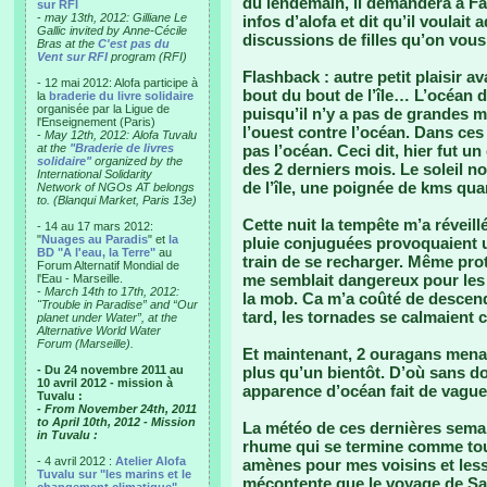
du lendemain, il demandera à Fan
sur RFI
-
may 13th, 2012: Gilliane Le
infos d’alofa et dit qu’il voulait
Gallic invited by Anne-Cécile
discussions de filles qu’on vou
Bras at the
C'est pas du
Vent sur RFI
program (RFI)
Flashback :
autre petit plaisir 
- 12 mai 2012: Alofa participe à
bout du bout de l’île… L’océan 
la
braderie du livre solidaire
organisée par la Ligue de
puisqu’il n’y a pas de grandes m
l'Enseignement (Paris)
l’ouest contre l’océan. Dans ces c
-
May 12th, 2012: Alofa Tuvalu
at the
"Braderie de livres
pas l’océan. Ceci dit, hier fut u
solidaire"
organized by the
des 2 derniers mois. Le soleil no
International Solidarity
de l’île, une poignée de kms qu
Network of NGOs AT belongs
to. (Blanqui Market, Paris 13e)
Cette nuit la tempête m’a réveill
- 14 au 17 mars 2012:
"
Nuages au Paradis
" et
la
pluie conjuguées provoquaient u
BD "A l'eau, la Terre"
au
train de se recharger. Même pro
Forum Alternatif Mondial de
me semblait dangereux pour les p
l'Eau - Marseille.
-
March 14th to 17th, 2012:
la mob. Ca m’a coûté de descend
"Trouble in Paradise” and “Our
tard, les tornades se calmaient 
planet under Water”, at the
Alternative World Water
Forum (Marseille).
Et maintenant, 2 ouragans menace
- Du 24 novembre 2011 au
plus qu’un bientôt. D’où sans dou
10 avril 2012 - mission à
apparence d’océan fait de vagues
Tuvalu :
- From November 24th, 2011
to April 10th, 2012 - Mission
La météo de ces dernières semai
in Tuvalu :
rhume qui se termine comme tou
- 4 avril 2012 :
Atelier Alofa
amènes pour mes voisins et less
Tuvalu sur "les marins et le
mécontente que le voyage de Sara