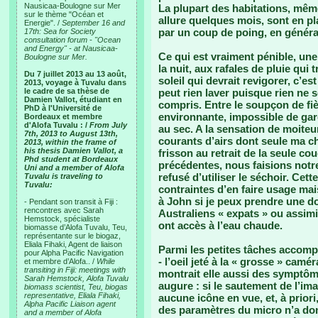
Nausicaa-Boulogne sur Mer
La plupart des habitations, mêm
sur le thème "Océan et
allure quelques mois, sont en pla
Energie". /
September 16 and
par un coup de poing, en génér
17th: Sea for Society
consultation forum - "Ocean
and Energy" - at Nausicaa-
Ce qui est vraiment pénible, une 
Boulogne sur Mer.
la nuit, aux rafales de pluie qui 
Du 7 juillet 2013 au 13 août,
soleil qui devrait revigorer, c’
2013, voyage à Tuvalu dans
le cadre de sa thèse de
peut rien laver puisque rien ne 
Damien Vallot, étudiant en
compris. Entre le soupçon de fièv
PhD à l'Université de
environnante, impossible de gar
Bordeaux et membre
d'Alofa Tuvalu : /
From July
au sec. A la sensation de moiteur
7th, 2013 to August 13th,
courants d’airs dont seule ma 
2013, within the frame of
his thesis Damien Vallot, a
frisson au retrait de la seule c
Phd student at Bordeaux
précédentes, nous faisions notr
Uni and a member of Alofa
refusé d’utiliser le séchoir. Ce
Tuvalu is traveling to
Tuvalu:
contraintes d’en faire usage mai
à John si je peux prendre une do
- Pendant son transit à Fiji :
rencontres avec Sarah
Australiens « expats » ou assim
Hemstock, spécialiste
ont accès à l’eau chaude.
biomasse d’Alofa Tuvalu, Teu,
représentante sur le biogaz,
Eliala Fihaki, Agent de liaison
Parmi les petites tâches accompl
pour Alpha Pacific Navigation
- l’oeil jeté à la « grosse » ca
et membre d’Alofa.. /
While
transiting in Fiji: meetings with
montrait elle aussi des symptôm
Sarah Hemstock, Alofa Tuvalu
augure : si le sautement de l’im
biomass scientist, Teu, biogas
representative, Eliala Fihaki,
aucune icône en vue, et, à prio
Alpha Pacific Liaison agent
des paramètres du micro n’a don
and a member of Alofa