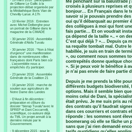
- 19 mars 2016 : participation
Me penchant sur la balustrade j’
de Gilliane Le Gallic à la
croisés à plusieurs reprises et
projection-débat organisée par
bonjour… En Français dans le te
la Médiathèque Boris Vian de
Chevilly-Larue. A 17h
savoir si je pouvais prendre des
oui qu’il débarquait au premier 
- 10 février 2016 : Entretien
avec Michel Delberghe pour
des collègues à moi qui font une
un portrait de Gilliane dans le
fais partie… Et on voudrait insta
magazine de la CIMADE
ça dépend de la taille ».. « on d
- 30 janvier 2016 : Assemblée
C’est qui déjà ? »… Depuis ça me
Générale d’Alofa Tuvalu
sa requête tombait mal. Outre le f
- 30 janvier 2016 : “Non à l’état
habillée, je suis en train de term
d’urgence” une manifestation
», ou comment nous sommes tous 
dans de nombreuses villes
françaises dont Paris bien sûr
contrepétés donne quelque chos
. L’assemblée nous a
». Si je peux voir le bénéfice à
empêchés d’y participer.
je n’ai pas envie de faire partie
- 23 janvier 2016 : Assemblée
Générale de la Coalition 21
Depuis je me prends la tête pour
- 16 janvier 2016 : marche de
différents budgets biodiversité, l
soutien aux agriculteurs de
options. Mais il semble bien que
Notre Dame des Landes
moins celui de Dani, la spécialis
- D’Aout à fin décembre :
était prévu. Je me suis pris au 
préparation et clôture du
des contrats qu’il faudrait sign
dossier “biorap Tuvalu“avec le
SPREP et Dani Ceccarrelli,
dans ces courriers et contrats e
scientifique, co-auteure déjà
réponde : les sommes sont élevée
du TML Un projet annulé à la
dernière minute par le
boomerang où elle se fâche un pe
Gouvernement.
sans que j’ai rien demandé encor
tarifs quotidiens qu’elles appli
- 9 décembre 2015 : pour le