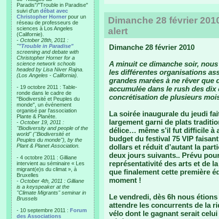
Paradis"/"Trouble in Paradise"
suivi d'un
débat avec
Christopher Horner
pour un
Dimanche 28 février 2010
réseau de professeurs de
sciences à Los Angeles
alert
(Californie).
-
October 28th, 2011 :
"
"Trouble in Paradise"
Dimanche 28 février 2010
screening and debate with
Christopher Horner for a
A minuit ce dimanche soir, nou
science network schools
headed by Lisa Niver Rajna.
les différentes organisations as
(Los Angeles - California).
grandes marées à ne rêver que d’
- 19 octobre 2011 : Table-
accumulée dans le rush des dix 
ronde dans le cadre de
concrétisation de plusieurs mois 
"Biodiversité et Peuples du
monde", un événement
organisé par l'association
La soirée inaugurale du jeudi fa
Plante & Planète.
largement garni de plats tradition
-
October 19, 2011 :
"Biodiversity and people of the
délice… même s’il fut difficile à 
world" ("Biodiversité et
budget du festival 75 VIP faisant
Peuples du monde"), by the
Plant & Planet Association.
dollars et réduit d’autant la par
deux jours suivants.. Prévu pour
- 4 octobre 2011 : Gilliane
représentativité des arts et de l
intervient au séminaire « Les
migrant(e)s du climat », à
que finalement cette première éd
Bruxelles
moment !
-
October 4th, 2011 : Gilliane
is a keyspeaker at the
"Climate Migrants" seminar in
Le vendredi, dès 6h nous étions s
Brussels
attendre les concurrents de la r
- 10 septembre 2011 :
Forum
vélo dont le gagnant serait celui
des Associations