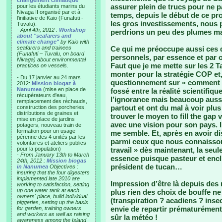
changement climatique"
assurer plein de trucs pour ne p
pour les étudiants marins du
Nivaga II organisé par et à
temps, depuis le début de ce pro
l'initiative de Kaio (Funafuti -
les gros investissements, nous
Tuvalu).
-
April 4th, 2012 :
Workshop
perdrions un peu des plumes mais
about "seafarers and
climate change"
by Kaio with
seafarers and trainees
Ce qui me préoccupe aussi ces d
(Funafuti – Tuvalu, on board
personnels, par essence et par o
Nivaga) about environmental
Faut que je me mette sur les 2 
practices on vessels.
monter pour la stratégie COP et
- Du 17 janvier au 24 mars
questionnement sur « comment fai
2012:
Mission biogaz à
Nanumea
(mise en place de
fossé entre la réalité scientifiq
récupérateurs d'eau,
l’ignorance mais beaucoup aussi
remplacement des réchauds,
partout et ont du mal à voir plus
construction des porcheries,
distributions de graines et
trouver le moyen to fill the gap v
mise en place de jardins
avec une vision pour son pays. Il
potagers, nouveau train de
formation pour un usage
me semble. Et, après en avoir d
pérenne des 4 unités par les
parmi ceux que nous connaissons
volontaires et ateliers publics
pour la population)
travail » dès maintenant, la seule
-
From January 13th to March
essence puisque pasteur et encl
24th, 2012 :
Mission biogas
président de tucan…
in Nanumea
Objectives :
insuring that the four digesters
implemented late 2010 are
Impression d’être là depuis des 
working to satisfaction, setting
up one water tank at each
plus rien des choix de bouffe ne
owners' place, build individual
(transpiration ? acadiens ? ins
piggeries, setting up the basis
envie de repartir prématurément.
for garden, training owners
and workers as well as raising
sûr la météo !
awareness among the Island