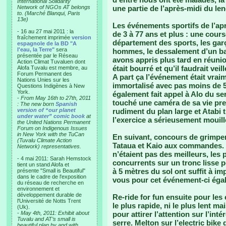
International Solidarity
Network of NGOs AT belongs
une partie de l’après-midi du le
to. (Marché Blanqui, Paris
13e)
Les événements sportifs de l’a
- 16 au 27 mai 2011 : la
de 3 à 77 ans et plus : une cou
fraîchement imprimée
version
département des sports, les garç
espagnole de la BD "A
l'eau, la Terre"
sera
hommes, le dessalement d’un bat
présentée par le Réseau
avons appris plus tard en réuni
Action Climat Tuvaluen dont
était bourré et qu’il faudrait vei
Alofa Tuvalu est membre, au
Forum Permanent des
A part ça l’événement était vraim
Nations Unies sur les
immortalisé avec pas moins de 5 
Questions Indigènes à New
York.
également fait appel à Alo du se
-
From May 16th to 27th, 2011
touché une caméra de sa vie pren
: The new born
Spanish
version of “our planet
rudiment du plan large et Atabi 
under water” comic book
at
l’exercice a sérieusement mouillé
the United Nations Permanent
Forum on Indigenous Issues
in New York with the TuCan
En suivant, concours de grimper
(Tuvalu Climate Action
Tataua et Kaio aux commandes. 
Network) representatives.
n’étaient pas des meilleurs, les
- 4 mai 2011: Sarah Hemstock
concurrents sur un tronc lisse 
tient un stand Alofa et
à 5 mètres du sol ont suffit à im
présente "Small is Beautiful"
dans le cadre de l'exposition
vous pour cet événement-ci éga
du réseau de recherche en
environnement et
développement durable de
Re-ride for fun ensuite pour les en
l'Université de Notts Trent
le plus rapide, ni le plus lent ma
(Uk).
-
May 4th, 2011: Exhibit about
pour attirer l’attention sur l’inté
Tuvalu and AT’s small is
serre. Melton sur l’electric bike
beautiful plan by and with