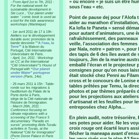
» ou encore « je suis un être hu
-
From April 1st to 7th, 2011 :
For the national week for
sous l’eau » etc.
sustainable development in
Ste Luce , "Our planet under
Point de pause dej pour l’Alofa 
water " comic book is used as
a tool for the kids awareness
aider au marathon d’installation
workshops (Martinique)
Ka lofia te Paneta » sensé démar
- 1er avril 2011 de 17 à 19h :
pour autant d’animateurs, une èr
Ateliers sur le développement
rafraîchissement, des panneaux e
durable avec promotion de la
bande dessinée "
"A l'eau, la
veille, l’association des femmes
Terre"
" à la Maison du
par Nala, notre « patron », pour
Portugal, Cité Internationale
des tapis de 6 des îles avant de 
Universitaire de Paris.
-
April, 1st, 2011 : Workshop
toujours, Jim de la marine austra
on CC at the International
emballé l’écran et le projecteur 
“Cité Universitaire”’s House of
Portugal with
“Our planet
consignes pour qu’on nous laiss
under Water” portugese
était stocké chez Penni au Filam
version
(Paris, 14e).
cross et le concours de Lonise et
- 26 mars 2011 à 15h : Table-
tables prêtées par Temu, la direc
ronde sur les migrations à
photos et par thèmes préparés d
l’auditorium du Palais de la
Porte dorée à Paris,
pour les projections aux atelier
siège de la Cité nationale de
d’artisanat et les feuilles pour 
l’histoire de l’immigration.
-
March 26th, 2011 :
entreposées chez Alpha…
Conference focusing on
climate migrations with a
En plein audit, notre trésorière, 
screening of the France 5
documentary "Paradis en
ses potes pour aider. Ne les voy
sursis" promoting Alofa Tuvalu
croix rouge ont écarté leurs assi
activities in Tuvalu, at the
National “Cité for Immigration”
flécher la maneapa avant d’ensui
(Porte Doree Palace in Paris
les yeux rivés sur le plan A3 fina