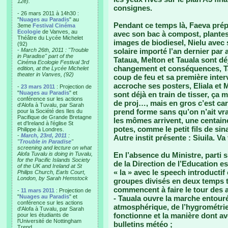
12e).
consignes.
- 26 mars 2011 à 14h30 :
"
Nuages au Paradis
" au
Pendant ce temps là, Faeva prép
3eme
Festival Cinéma
Ecologie
de Vanves, au
avec son bac à compost, plantes
Théâtre du Lycée Michelet
images de biodiesel, Nielu avec s
(92)
-
March 26th, 2011 : "Trouble
solaire importé l’an dernier par 
in Paradise" part of the
Tataua, Melton et Tauala sont déjà
Cinéma Ecologie Festival 3rd
changement et conséquences, Taf
edition, at the Lycée Michelet
theater in Vanves, (92)
coup de feu et sa première interve
accroche ses posters, Eliala et 
-
23 mars 2011
: Projection de
"
Nuages au Paradis
" et
sont déjà en train de tisser, ça 
conférence sur les actions
de proj…, mais en gros c’est c
d'Alofa à Tuvalu, par Sarah
prend forme sans qu’on n’ait vr
pour la Société des Iles du
Pacifique de Grande Bretagne
les mômes arrivent, une centain
et d'Ireland à l'église St
potes, comme le petit fils de sin
Philippe à Londres.
-
March, 23rd, 2011
:
Autre instit présente : Siuila. Va 
"
Trouble in Paradise
"
screening and lecture on what
Alofa Tuvalu is doing in Tuvalu,
En l’absence du Ministre, parti su
for the Pacific Islands Society
de la Direction de l’Education es
of the UK and Ireland at St
« la » avec le speech introductif 
Philips Church, Earls Court,
London, by Sarah Hemstock
groupes divisés en deux temps t
commencent à faire le tour des a
-
11 mars 2011
: Projection de
"
Nuages au Paradis
" et
- Tauala ouvre la marche entou
conférence sur les actions
atmosphérique, de l’hygrométrie
d'Alofa à Tuvalu, par Sarah
fonctionne et la manière dont avec
pour les étudiants de
l'Université de Nottingham
bulletins météo ;
Trend