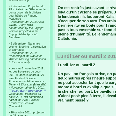
video screening
- 9 décembre : Projection du
On est rentrés juste avant le rév
Film réalisé par Gilliane sur la
Ioka qu’un cyclone se prépare. J
construction de la clinique
pour bébés au Fagogo
le lendemain ils louperont Kalisi
Malipolipo
s’occuper de son taro. Pas vraim
-
December 9th, 2011: Alofa
Dernière itw en boite pour France
Tuvalu' "Baby clinic
construction by the Fagogo"
pastis tous ensemble sur fond d
video is projected to the
pleine d’humanité. Le lendemain,
Fagogo Malipolipo club
Members
Calédonie.
- 8 décembre : Nanumea
Women Meeting (participation
et tournage)
-
December 8th, 2011:
Lundi 1er ou mardi 2 2010
Recording of the Nanumea
Women Meeting and donation
to the community.
Lundi 1er ou mardi 2
- Les 4 et 5 novembre 2011 :
≪ Les frontières du court
Un pavillon français arrive, on pa
2011 ≫ dans le cadre du 27
deux heures après l’heure supp
eme Festival Science
Frontières - « 24 heures sur
ne peut accoster tant que le car
Terre » à L’Alcazar (Marseille).
monte à bord et explique que s’il
-
November 4th to 5th, 2011 :
"Tuvalu Earth hour 2009" !!
la chercher au port. Le pavillon
video at the "frontières du
n’aient posé pied à terre, il deva
court 2011" film competition
vraiment passé ?
part of the 27th "Science
Frontières" Festival
(Marseille).
- 28 octobre 2011 : projection
de "Nuages au