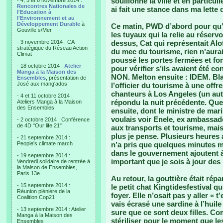
souillonné la ville et en particul
- 4, 5 et 6 novembre 2014 :
Rencontres Nationales de
ai fait une stance dans ma lette
l'Education à
l'Environnement et au
Développement Durable
à
Ce matin, PWD d’abord pour qu’il
Gouville s/Mer
les tuyaux qui la relie au réserv
- 3 novembre 2014 : CA
dessus, Cat qui représentait Alo
stratégique du Réseau Action
du mec du tourisme, rien n’aurait
Climat
poussé les portes fermées et f
- 18 octobre 2014 :
Atelier
pour vérifier s’ils avaient été c
Manga à la Maison des
NON. Melton ensuite : IDEM. Blab
Ensembles
, présentation de
José aux mang'ados
l’officier du tourisme à une off
chanteurs à Los Angeles (un autr
- 4 et 11 octobre 2014 :
répondu la nuit précédente. Que
Ateliers Manga à la Maison
des Ensembles
ensuite, dont le ministre de mari
voulais voir Enele, ex ambassad
- 2 octobre 2014 : Conférence
de 4D "Our life 21"
aux transports et tourisme, mais
plus je pense. Plusieurs heures 
- 21 septembre 2014 :
People's climate march
n’a pris que quelques minutes 
dans le gouvernement ajoutent à
- 19 septembre 2014 :
important que je sois à jour d
Vendredi solidaire de rentrée à
la Maison de Ensembles,
Paris 13e
Au retour, la gouttière était répa
- 15 septembre 2014 :
le petit chat Kingtidesfestival q
Réunion plénière de la
foyer. Elle n’osait pas y aller « t
Coalition Cop21
vais écrasé une sardine à l’huile 
- 13 septembre 2014 : Atelier
sure que ce sont deux filles. C
Manga à la Maison des
stériliser pour le moment que les
Ensembles