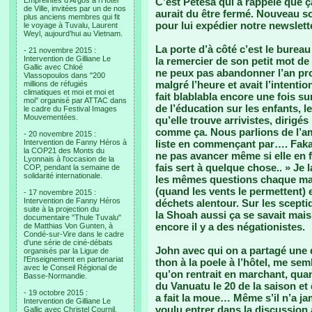
Empreintes d’Argos à l’Hotel
C’est Petesa qui a rappelé que ç
de Ville, invitées par un de nos
aurait du être fermé. Nouveau so
plus anciens membres qui fit
pour lui expédier notre newslet
le voyage à Tuvalu, Laurent
Weyl, aujourd’hui au Vietnam.
La porte d’à côté c’est le bureau 
- 21 novembre 2015 :
Intervention de Gilliane Le
la remercier de son petit mot de 
Gallic avec Chloé
ne peux pas abandonner l’an proch
Vlassopoulos dans "200
malgré l’heure et avait l’intenti
millions de réfugiés
climatiques et moi et moi et
fait blablabla encore une fois sur
moi" organisé par ATTAC dans
de l’éducation sur les enfants, l
le cadre du Festival Images
Mouvementées.
qu’elle trouve arrivistes, dirigé
comme ça. Nous parlions de l’am
- 20 novembre 2015 :
Intervention de Fanny Héros à
liste en commençant par…. Fakas
la COP21 des Monts du
ne pas avancer même si elle en 
Lyonnais à l'occasion de la
fais sert à quelque chose.. » Je 
COP, pendant la semaine de
solidarité internationale.
les mêmes questions chaque mati
(quand les vents le permettent)
- 17 novembre 2015 :
Intervention de Fanny Héros
déchets alentour. Sur les sceptiq
suite à la projection du
la Shoah aussi ça se savait mai
documentaire "Thule Tuvalu"
encore il y a des négationistes.
de Matthias Von Gunten, à
Condé-sur-Vire dans le cadre
d'une série de ciné-débats
John avec qui on a partagé une 
organisés par la Ligue de
l'Enseignement en partenariat
thon à la poele à l’hôtel, me se
avec le Conseil Régional de
qu’on rentrait en marchant, quand
Basse-Normandie.
du Vanuatu le 20 de la saison et 
- 19 octobre 2015 :
a fait la moue… Même s’il n’a ja
Intervention de Gilliane Le
voulu entrer dans la discussion av
Gallic avec Christel Cournil,