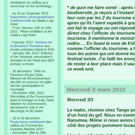
inhabitants by setting up a
workshop on the technology…
*
de quoi me faire vomir : après
biodiversité, je reçois à l’insta
- du 10 au 19 janvier 2012 :
Exposition photographique
leur coin par les 2 du tourisme 
traditionnelle
au Vaiaku Lagi
après qu’ils l’aient expédié à q
Hotel
ont fait le voyage ou ont répond
-
From January 10th to 19th,
2012 : Photo exhibition at the
direct chez l’officier du tourism
Vaiaku Lagi Hotel
tourisme. Il mentionne le ministr
- 5 janvier 2012 :
Remise de
redire…. En lisant le nom de Kilif
la donation Hunamar
aux
comme l’officier du tourisme, a f
écoles primaires Nauti et SDA
tous les autres qui ont donné le
-
January 5th, 2012: Delivery
of the Hunamar association's
festival existe. J’ai failli les 
donation to the Nauti and SDA
de rester à leur place mais il v
primary schools.
ce week end.
- 30 décembre : Fête en
l'honneur d'Isaia Taeia,
Ministre de l'Environnement
décédé en exercice en juillet
dernier (participation et
Mercredi 3 mars 2010
tournage)
-
December 30th, 2011:
Recording of the Government
Mercredi 3/3
feast in homage to Isaia Taeia,
Minister for Environment,
deceased in July in the
Le matin, réunion chez Tango
po
discharge of his duties.
d’un fond du gef. Nous en somm
- 18 et 19 décembre :
Nanumea. Même si nous avons le 
Projections publiques
des
côté des projets purement loca
vidéos du Festival des
Grandes Marées 2010
-
December 18th to 19th,