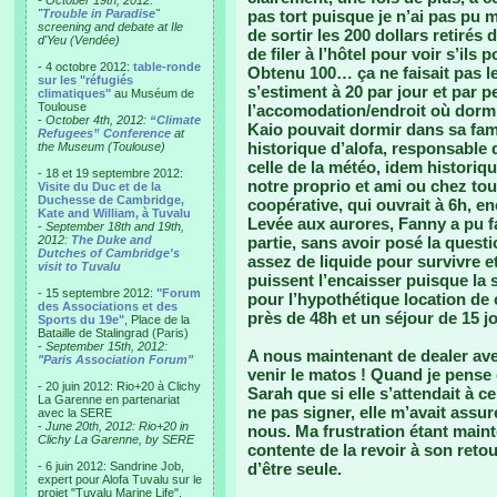
- October 19th, 2012:
"
Trouble in Paradise
"
pas tort puisque je n’ai pas pu 
screening and debate at Ile
de sortir les 200 dollars retirés
d'Yeu (Vendée)
de filer à l’hôtel pour voir s’il
- 4 octobre 2012:
table-ronde
Obtenu 100… ça ne faisait pas le
sur les "réfugiés
s’estiment à 20 par jour et par 
climatiques"
au Muséum de
Toulouse
l’accomodation/endroit où dormir
-
October 4th, 2012:
“Climate
Kaio pouvait dormir dans sa fam
Refugees” Conference
at
historique d’alofa, responsable de
the Museum (Toulouse)
celle de la météo, idem historiqu
- 18 et 19 septembre 2012:
notre proprio et ami ou chez tou
Visite du Duc et de la
Duchesse de Cambridge,
coopérative, qui ouvrait à 6h, 
Kate and William, à Tuvalu
Levée aux aurores, Fanny a pu fa
-
September 18th and 19th,
2012:
The Duke and
partie, sans avoir posé la quest
Dutches of Cambridge's
assez de liquide pour survivre e
visit to Tuvalu
puissent l’encaisser puisque la s
- 15 septembre 2012:
"Forum
pour l’hypothétique location de
des Associations et des
près de 48h et un séjour de 15 j
Sports du 19e"
, Place de la
Bataille de Stalingrad (Paris)
-
September 15th, 2012:
A nous maintenant de dealer ave
"Paris Association Forum"
venir le matos ! Quand je pense q
- 20 juin 2012: Rio+20 à Clichy
Sarah que si elle s’attendait à 
La Garenne en partenariat
ne pas signer, elle m’avait assur
avec la SERE
-
June 20th, 2012: Rio+20 in
nous. Ma frustration étant maint
Clichy La Garenne, by SERE
contente de la revoir à son reto
- 6 juin 2012: Sandrine Job,
d’être seule.
expert pour Alofa Tuvalu sur le
projet "Tuvalu Marine Life",