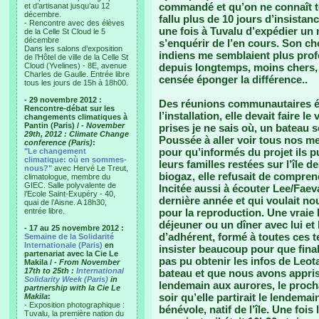
commandé et qu’on ne connaît to
et d’artisanat jusqu’au 12
décembre.
fallu plus de 10 jours d’insistan
- Rencontre avec des élèves
une fois à Tuvalu d’expédier un 
de la Celle St Cloud le 5
décembre
s’enquérir de l’en cours. Son cho
Dans les salons d’exposition
indiens me semblaient plus profe
de l’Hôtel de ville de la Celle St
Cloud (Yvelines) - 8E, avenue
depuis longtemps, moins chers, 
Charles de Gaulle. Entrée libre
censée éponger la différence..
tous les jours de 15h à 18h00.
- 29 novembre 2012 :
Des réunions communautaires é
Rencontre-débat sur les
l’installation, elle devait faire
changements climatiques à
Pantin (Paris) /
- November
prises je ne sais où, un bateau s
29th, 2012 : Climate Change
Poussée à aller voir tous nos me
conference (Paris)
:
pour qu’informés du projet ils pu
"Le changement
climatique: où en sommes-
leurs familles restées sur l’île 
nous?"
avec Hervé Le Treut,
biogaz, elle refusait de compren
climatologue, membre du
GIEC. Salle polyvalente de
Incitée aussi à écouter Lee/Faev
l’Ecole Saint-Exupéry - 40,
dernière année et qui voulait nou
quai de l’Aisne. A 18h30,
entrée libre.
pour la reproduction. Une vraie ba
déjeuner ou un dîner avec lui et
- 17 au 25 novembre 2012 :
d’adhérent, formé à toutes ces t
Semaine de la Solidarité
Internationale (Paris)
en
insister beaucoup pour que final
partenariat avec la Cie Le
pas pu obtenir les infos de Leota
Makila /
- From November
17th to 25th :
International
bateau et que nous avons appris 
Solidarity Week (Paris)
in
lendemain aux aurores, le prochai
partnership with la Cie Le
soir qu’elle partirait le lendema
Makila
:
- Exposition photographique :
bénévole, natif de l’île. Une fois 
Tuvalu, la première nation du