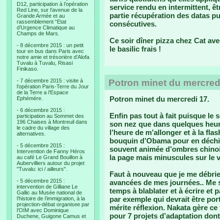
D12, participation à l’opération
service rendu en intermittent, ê
Red Line, sur l’avenue de la
partie récupération des datas pu
Grande Armée et au
rassemblement “Etat
consécutives.
d’Urgence Climatique au
Champs de Mars.
Ce soir dîner pizza chez Cat ave
- 8 décembre 2015 : un petit
le basilic frais !
tour en bus dans Paris avec
notre amie et trésorière d’Alofa
Tuvalu à Tuvalu, Risasi
Finikaso.
- 7 décembre 2015 : visite à
Potron minet du mercred
l’opération Paris-Terre du Jour
de la Terre a l’Espace
Potron minet du mercredi 17.
Ephémère.
- 6 décembre 2015 :
Enfin pas tout à fait puisque le 
participation au Sommet des
196 Chaises à Montreuil dans
son nez que dans quelques heures
le cadre du village des
l’heure de m’allonger et à la fla
alternatives.
bouquin d’Obama pour en déchiff
- 5 décembre 2015 :
souvent animée d’ombres chinoi
Intervention de Fanny Héros
la page mais minuscules sur le 
au café Le Grand Bouillon à
Aubervilliers autour du projet
"Tuvalu: ici / ailleurs".
Faut à nouveau que je me débrief
- 5 décembre 2015 :
avancées de mes journées.. Me su
intervention de Gilliane Le
temps à blablater et à écrire et
Gallic au Musée national de
par exemple qui devrait être por
l’histoire de l’immigration, à la
projection-débat organisee par
mérite réflexion. Nakata gère ce
l’OIM avec Dominique
pour 7 projets d’adaptation dont
Duchene, Guigone Camus et