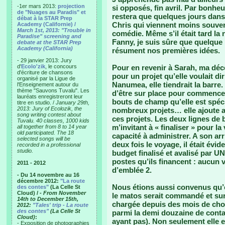
-1er mars 2013:
projection
si opposés, fin avril. Par bonhe
de "Nuages au Paradis" et
restera que quelques jours dans
débat à la STAR Prep
Chris qui viennent moins souve
Academy (Californie) /
March 1st, 2013: "Trouble in
comédie. Même s’il était tard la 
Paradise" screening and
Fanny, je suis sûre que quelque 
debate at the STAR Prep
Academy (California)
résument nos premières idées.
- 29 janvier 2013: Jury
d'
Ecolo'zik
, le concours
Pour en revenir à Sarah, ma déce
d'écriture de chansons
pour un projet qu’elle voulait di
organisé par la Ligue de
Nanumea, elle tiendrait la barre. 
l'Enseignement autour du
thème "Sauvons Tuvalu". Les
d’être sur place pour commencer 
lauréats enregistreront leur
bouts de champ qu’elle est spéci
titre en studio. /
January 29th,
2013: Jury of Ecolozik, the
nombreux projets… elle ajoute a
song writing contest about
ces projets. Les deux lignes de 
Tuvalu. 40 classes, 1000 kids
m’invitant à « finaliser » pour l
all together from 8 to 14 year
old participated. The 18
capacité à administrer. A son arr
selected songs will be
deux fois le voyage, il était évid
recorded in a professional
studio.
budget finalisé et avalisé par U
postes qu’ils financent : aucun 
2011 - 2012
d’emblée 2.
- Du 14 novembre au 16
décembre 2012:
"La route
Nous étions aussi convenus qu’e
des contes"
(La Celle St
Cloud) /
- From November
le matos serait commandé et sur l
14th to December 15th,
chargée depuis des mois de choi
2012:
"Tales' trip - La route
des contes"
(La Celle St
parmi la demi douzaine de contac
Cloud)
:
ayant pas). Non seulement elle e
- Exposition de photographies