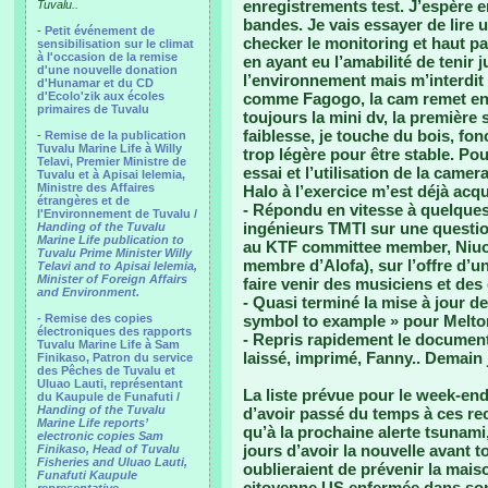
enregistrements test. J’espère e
Tuvalu..
bandes. Je vais essayer de lire
-
Petit événement de
checker le monitoring et haut pa
sensibilisation sur le climat
à l'occasion de la remise
en ayant eu l’amabilité de tenir
d'une nouvelle donation
l’environnement mais m’interdit
d'Hunamar et du CD
d'Ecolo'zik aux écoles
comme Fagogo, la cam remet en 
primaires de Tuvalu
toujours la mini dv, la première
faiblesse, je touche du bois, fon
-
Remise de la publication
Tuvalu Marine Life à Willy
trop légère pour être stable. Pou
Telavi, Premier Ministre de
essai et l’utilisation de la camer
Tuvalu et à Apisai Ielemia,
Ministre des Affaires
Halo à l’exercice m’est déjà acqu
étrangères et de
- Répondu en vitesse à quelques
l'Environnement de Tuvalu /
ingénieurs TMTI sur une questi
Handing of the Tuvalu
Marine Life publication to
au KTF committee member, Niuon
Tuvalu Prime Minister Willy
membre d’Alofa), sur l’offre d’u
Telavi and to Apisai Ielemia,
Minister of Foreign Affairs
faire venir des musiciens et de
and Environment.
- Quasi terminé la mise à jour d
- Remise des copies
symbol to example » pour Melto
électroniques des rapports
- Repris rapidement le documen
Tuvalu Marine Life à Sam
laissé, imprimé, Fanny.. Demain 
Finikaso, Patron du service
des Pêches de Tuvalu et
Uluao Lauti, représentant
La liste prévue pour le week-end
du Kaupule de Funafuti /
Handing of the Tuvalu
d’avoir passé du temps à ces rec
Marine Life reports’
qu’à la prochaine alerte tsunami,
electronic copies Sam
jours d’avoir la nouvelle avant 
Finikaso, Head of Tuvalu
Fisheries and Uluao Lauti,
oublieraient de prévenir la maiso
Funafuti Kaupule
citoyenne US enfermée dans son