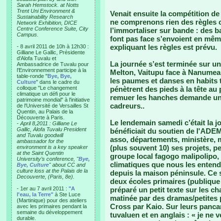
Sarah Hemstock. at Notts
Trent Uni Environment &
Venait ensuite la compétition de 
Sustainability Research
ne comprenons rien des règles c
Network Exhibition, DICE
Centre Conference Suite, City
l’immortaliser sur bande : des b
Campus.
font pas face s’envoient en mêm
expliquant les règles est prévu.
- 8 avril 2011 de 10h à 12h30 :
Gilliane Le Gallic, Présidente
d'Alofa Tuvalu et
La journée s’est terminée sur un
Ambassadrice de Tuvalu pour
l'Environnement participe à la
Melton, Vaitupu face à Nanumea
table-ronde "
Bye, Bye,
les paumes et danses en habits 
Culture
" dans le cadre du
colloque "Le changement
pénètrent des pieds à la tête au
climatique un défi pour le
remuer les hanches demande un e
patrimoine mondial" à l'initiative
cadreurs..
de l'Université de Versailles St
Quentin, au Palais de la
Découverte à Paris.
Le lendemain samedi c’était la 
-
April 8,2011 : Gilliane Le
Gallic, Alofa Tuvalu President
bénéficiait du soutien de l'ADE
and Tuvalu goodwill
asso, départements, ministère, m
ambassador for the
(plus souvent 10) ses projets, pe
environment is a key speaker
at the Saint Quentin
groupe local fagogo malipolipo
University’s conference, "
Bye,
climatiques que nous les entend
Bye, Culture
" about CC and
culture loss at the Palais de la
depuis la maison péninsule. Ce 
Decouverte, (Paris, 8e).
deux écoles primaires (publique 
- 1er au 7 avril 2011 :
"A
préparé un petit texte sur les c
l'eau, la Terre"
à Ste Luce
matinée par des dramas/petites
(Martinique) pour des ateliers
Cross par Kaio. Sur leurs pancar
avec les primaires pendant la
semaine du développement
tuvaluen et en anglais : « je ne
durable.