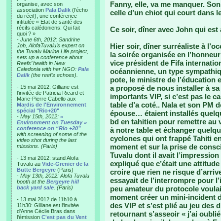
Fanny, elle, va me manquer. Son
organise, avec son
association
Pala Dalik
(l’écho
celle d’un chiot qui court dans le
du récif), une conférence
intitulée « Etat de santé des
récifs calédoniens: Qui fait
Ce soir, dîner avec John qui est
quoi ? »
-
June 6th, 2012: Sandrine
Hier soir, dîner surréaliste à l’o
Job, AlofaTuvalu’s expert on
the Tuvalu Marine Life project,
la soirée organisée en l’honneur 
sets up a conference about
vice président de Fifa internatio
Reefs’ health in New
Caledonia with her NGO:
Pala
océannienne, un type sympathique
Dalik
(the reef’s echoes).
pote, le ministre de l’éducation e
- 15 mai 2012: Gilliane est
a proposé de nous installer à sa 
l'invitée de Patricia Ricard et
importants VIP, si c’est pas le ca
Marie-Pierre Cabello aux
table d’a coté.. Nala et son PM 
Mardis de l'Environnement
spécial "Rio+20"
épouse… étaient installés quelq
-
May 15th, 2012:
«
bd en tahitien pour remettre au v
Environment on Tuesday »
conference on “Rio +20”
à notre table et échanger quelqu
with screening of some of the
cyclones qui ont frappé Tahiti e
video shot during the last
moment et sur la prise de cons
missions. (Paris)
Tuvalu dont il avait l’impression
- 13 mai 2012: stand Alofa
expliqué que c’était une attitud
Tuvalu au
Vide-Grenier de la
Butte Bergeyre
(Paris)
croire que rien ne risque d’arrive
-
May 13th, 2012: Alofa Tuvalu
essayait de l’interrompre pour l’i
booth at the
Bergeyre hill
back yard sale
. (Paris)
peu amateur du protocole voulait
moment créer un mini-incident dip
- 13 mai 2012 de 11h10 à
des VIP et s’est plié au jeu des 
11h30: Gilliane est l'invitée
d'Anne Cécile Bras dans
retournant s’asseoir « j’ai oubli
l'émission
C'est pas du Vent