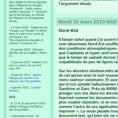
Alice Baillat et Michel Hignette,
l’argument shoah.
dans "Migrants et réfugiés
climatiques : quels enjeux,
quelles réponses ?", organisé
par le Bondyblog, au Musée
de l'Histoire de l'immigration
Mardi 16 mars 2010 Midi
(Paris)
- 13 mars 2015 : Projection de
Mardi Midi
"Nuages au Paradis" et débat
dans le cadre d'un cycle de
séminaires sur
Il faisait soleil quand j’ai ouver
"développement durable et
cinéma" à Science Po.
vent désormais Nord-Est souffle
des conditions atmosphériques a
- 15 janvier 2015 : Réunion
que Capitaine et hyper actif in
plénière de la Coalition Climat
21
que le temps de samedi dernier l’
culpabilisais du peu de lignes r
- 13 janvier 2015 : Ateliers Our
Life 21, prises de vue 3/4
avec 4D
Sur les dossiers biodiversités d
de cet aprem avec le tout nouve
- 10 janvier 2015 :
Atelier
Manga de rentrée à la
notre cadreur volontaire. Et au
Maison des Ensembles
qui m’ont semblé hallucinantes 
- 8 janvier 2015 :
Charlie
Sandrine et Dani. Près de 80000 $
forever
plonger son nez dans les derni
2014
Imprimé comme les documents ex
plus vouloir répondre, ni en wor
- 6, 13 et 20 décembre 2014 :
comme l’autre de ces application
ateliers Manga à la Maison
des Ensembles
imprimer ». La seule parade tro
document text, qui bien sûr ne 
- 5 décembre 2014 : 24