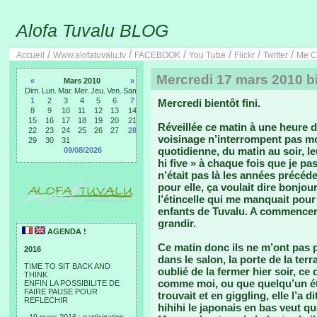
Alofa Tuvalu BLOG
/
/
/
/
/
/
Accueil
Www.alofatuvalu.tv
FACEBOOK
You Tube
Flickr
Twitter
Me C
Mercredi 17 mars 2010 bi
«
Mars 2010
»
Dim.
Lun.
Mar.
Mer.
Jeu.
Ven.
Sam.
1
2
3
4
5
6
7
Mercredi bientôt fini.
8
9
10
11
12
13
14
15
16
17
18
19
20
21
Réveillée ce matin à une heure 
22
23
24
25
26
27
28
voisinage n’interrompent pas m
29
30
31
quotidienne, du matin au soir, le
09/08/2026
hi five » à chaque fois que je pa
n’était pas là les années précé
pour elle, ça voulait dire bonjou
l’étincelle qui me manquait pour 
enfants de Tuvalu. A commencer 
grandir.
AGENDA !
Ce matin donc ils ne m’ont pas p
2016
dans le salon, la porte de la terr
TIME TO SIT BACK AND
oublié de la fermer hier soir, ce
THINK
comme moi, ou que quelqu’un étai
ENFIN LA POSSIBILITE DE
FAIRE PAUSE POUR
trouvait et en giggling, elle l’a 
REFLECHIR
hihihi le japonais en bas veut q