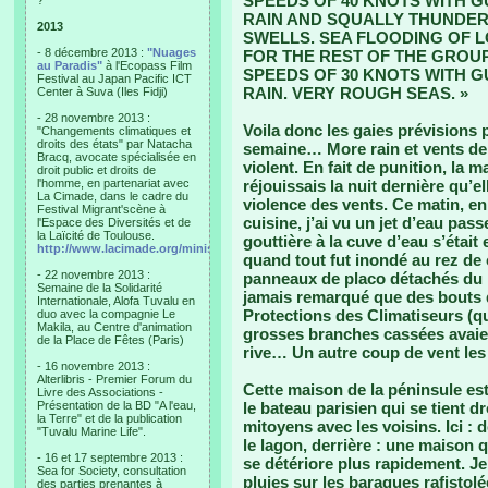
SPEEDS OF 40 KNOTS WITH G
?"
RAIN AND SQUALLY THUNDER
2013
SWELLS. SEA FLOODING OF 
- 8 décembre 2013 :
"Nuages
FOR THE REST OF THE GROU
au Paradis"
à l'Ecopass Film
SPEEDS OF 30 KNOTS WITH G
Festival au Japan Pacific ICT
RAIN. VERY ROUGH SEAS. »
Center à Suva (Iles Fidji)
- 28 novembre 2013 :
Voila donc les gaies prévisions 
"Changements climatiques et
droits des états" par Natacha
semaine… More rain et vents de 
Bracq, avocate spécialisée en
violent. En fait de punition, la 
droit public et droits de
l'homme, en partenariat avec
réjouissais la nuit dernière qu’el
La Cimade, dans le cadre du
violence des vents. Ce matin, en
Festival Migrant'scène à
cuisine, j’ai vu un jet d’eau pas
l'Espace des Diversités et de
la Laïcité de Toulouse.
gouttière à la cuve d’eau s’étai
http://www.lacimade.org/minisites/migrantscene
quand tout fut inondé au rez de
- 22 novembre 2013 :
panneaux de placo détachés du mu
Semaine de la Solidarité
jamais remarqué que des bouts d
Internationale, Alofa Tuvalu en
Protections des Climatiseurs (q
duo avec la compagnie Le
Makila, au Centre d'animation
grosses branches cassées avaient
de la Place de Fêtes (Paris)
rive… Un autre coup de vent les 
- 16 novembre 2013 :
Alterlibris - Premier Forum du
Cette maison de la péninsule est
Livre des Associations -
Présentation de la BD "A l'eau,
le bateau parisien qui se tient d
la Terre" et de la publication
mitoyens avec les voisins. Ici : d
"Tuvalu Marine Life".
le lagon, derrière : une maison 
- 16 et 17 septembre 2013 :
se détériore plus rapidement. Je
Sea for Society, consultation
pluies sur les baraques rafistolé
des parties prenantes à