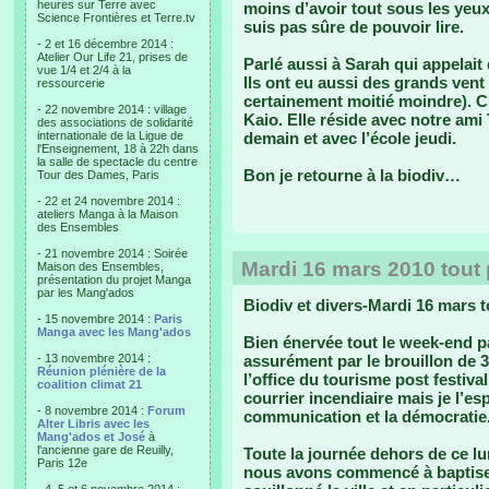
heures sur Terre avec
moins d’avoir tout sous les yeux
Science Frontières et Terre.tv
suis pas sûre de pouvoir lire.
- 2 et 16 décembre 2014 :
Atelier Our Life 21, prises de
Parlé aussi à Sarah qui appelai
vue 1/4 et 2/4 à la
Ils ont eu aussi des grands vent
ressourcerie
certainement moitié moindre). C’e
- 22 novembre 2014 : village
Kaio. Elle réside avec notre ami 
des associations de solidarité
internationale de la Ligue de
demain et avec l’école jeudi.
l'Enseignement, 18 à 22h dans
la salle de spectacle du centre
Bon je retourne à la biodiv…
Tour des Dames, Paris
- 22 et 24 novembre 2014 :
ateliers Manga à la Maison
des Ensembles
- 21 novembre 2014 : Soirée
Mardi 16 mars 2010 tout p
Maison des Ensembles,
présentation du projet Manga
par les Mang'ados
Biodiv et divers-Mardi 16 mars t
- 15 novembre 2014 :
Paris
Manga avec les Mang'ados
Bien énervée tout le week-end p
- 13 novembre 2014 :
assurément par le brouillon de 
Réunion plénière de la
l’office du tourisme post festival
coalition climat 21
courrier incendiaire mais je l’e
- 8 novembre 2014 :
Forum
communication et la démocratie
Alter Libris avec les
Mang'ados et José
à
l'ancienne gare de Reuilly,
Toute la journée dehors de ce lun
Paris 12e
nous avons commencé à baptiser 