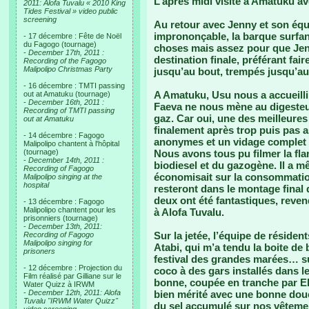
L’après midi visite à Amatuku av
2011: Alofa Tuvalu « 2010 King
Tides Festival » video public
screening
Au retour avec Jenny et son équ
imprononçable, la barque surfan
- 17 décembre : Fête de Noël
du Fagogo (tournage)
choses mais assez pour que Jenn
-
December 17th, 2011 :
destination finale, préférant fa
Recording of the Fagogo
Malipolipo Christmas Party
jusqu’au bout, trempés jusqu’au
- 16 décembre : TMTI passing
A Amatuku, Usu nous a accueilli
out at Amatuku (tournage)
-
December 16th, 2011 :
Faeva ne nous mène au digesteu
Recording of TMTI passing
gaz. Car oui, une des meilleures
out at Amatuku
finalement après trop puis pas 
- 14 décembre : Fagogo
anonymes et un vidage complet du
Malipolipo chantent à l'hôpital
(tournage)
Nous avons tous pu filmer la fla
-
December 14th, 2011 :
biodiesel et du gazogène. Il a 
Recording of Fagogo
économisait sur la consommatio
Malipolipo singing at the
hospital
resteront dans le montage final 
deux ont été fantastiques, reve
- 13 décembre : Fagogo
Malipolipo chantent pour les
à Alofa Tuvalu.
prisonniers (tournage)
-
December 13th, 2011:
Sur la jetée, l’équipe de résiden
Recording of Fagogo
Malipolipo singing for
Atabi, qui m’a tendu la boite de
prisoners
festival des grandes marées… su
- 12 décembre : Projection du
coco à des gars installés dans l
Film réalisé par Gilliane sur le
bonne, coupée en tranche par El
Water Quizz à IRWM
-
December 12th, 2011: Alofa
bien mérité avec une bonne douc
Tuvalu "IRWM Water Quizz"
du sel accumulé sur nos vêteme