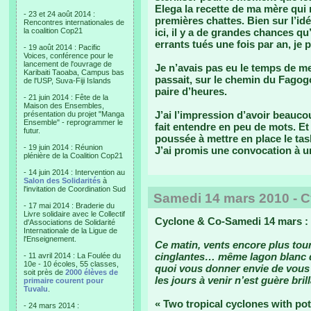
Elega la recette de ma mère qui 
- 23 et 24 août 2014 :
premières chattes. Bien sur l’i
Rencontres internationales de
la coalition Cop21
ici, il y a de grandes chances qu
errants tués une fois par an, je 
- 19 août 2014 : Pacific
Voices, conférence pour le
lancement de l'ouvrage de
Je n’avais pas eu le temps de m
Karibaiti Taoaba, Campus bas
passait, sur le chemin du Fagog
de l'USP, Suva-Fiji Islands
paire d’heures.
- 21 juin 2014 : Fête de la
Maison des Ensembles,
J’ai l’impression d’avoir beauc
présentation du projet "Manga
Ensemble" - reprogrammer le
fait entendre en peu de mots. Et
futur.
poussée à mettre en place le t
- 19 juin 2014 : Réunion
J’ai promis une convocation à un
plénière de la Coalition Cop21
- 14 juin 2014 : Intervention au
Salon des Solidarités
à
l'invitation de Coordination Sud
Samedi 14 mars 2010 - 
- 17 mai 2014 : Braderie du
Livre solidaire avec le Collectif
Cyclone & Co-Samedi 14 mars :
d'Associations de Solidarité
Internationale de la Ligue de
l'Enseignement.
Ce matin, vents encore plus tour
cinglantes… même lagon blanc d’
- 11 avril 2014 : La Foulée du
10e - 10 écoles, 55 classes,
quoi vous donner envie de vous l
soit près de
2000 élèves de
les jours à venir n’est guère brill
primaire courent pour
Tuvalu
.
« Two tropical cyclones with pot
- 24 mars 2014 :