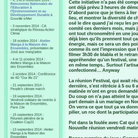
- 4, 5 et 6 novembre 2014 :
Cette initiative n’a pas été comp
Rencontres Nationales de
ont déjà prévu 3 heures de démon
l'Education à
l'Environnement et au
D’abord parce que je tiens à lie
Développement Durable
à
lieu, et montrer la diversité de c
Gouville s/Mer
osé le dire quand j’ai reçu les
- 3 novembre 2014 : CA
comité ces derniers mois, mais je
stratégique du Réseau Action
ont tout chronométré en une journ
Climat
déjà bien qu’ils prennent tout ç
- 18 octobre 2014 :
Atelier
énergie, mais ce sera un des poi
Manga à la Maison des
Ensembles
, présentation de
comme ils ont l’impression que l
José aux mang'ados
filmer 3h30 de blabla et le retran
appréhender qu’un festival, une f
- 4 et 11 octobre 2014 :
Ateliers Manga à la Maison
en même temps.. Surtout l’artis
des Ensembles
confectionné… Anyway
- 2 octobre 2014 : Conférence
de 4D "Our life 21"
La réunion Festival, qui avait r
- 21 septembre 2014 :
dernière, s’est rétrécie à 5 ou 6
People's climate march
matinée m’ont en gros demandé d
Du coup on n’a pas atteint le qu
- 19 septembre 2014 :
Vendredi solidaire de rentrée à
part demain à un mariage en Nouve
la Maison de Ensembles,
On verra ce que tout ça va don
Paris 13e
pilier, un roc dont la participat
- 15 septembre 2014 :
Réunion plénière de la
Pot dans la foulée avec Cat qui 
Coalition Cop21
Nouvelle réunion vendredi mat
- 13 septembre 2014 : Atelier
Manga à la Maison des
Ensembles