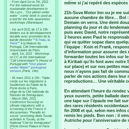
-
From April 1st to 7th, 2011 :
même si j’ai repéré des espèce
For the national week for
sustainable development in
21h-Suva Motor Inn ou je me suis
Ste Luce , "Our planet under
water " comic book is used as
aucune chambre de libre… Bol : 
a tool for the kids awareness
Demain on verra. Une demi douza
workshops (Martinique)
planning du jour et du lendema
- 1er avril 2011 de 17 à 19h :
puis avec David, notre représent
Ateliers sur le développement
durable avec promotion de la
2 heures avec Paul le responsab
bande dessinée "
"A l'eau, la
qui va quitter sopac dans quelq
Terre"
" à la Maison du
l’équipe : Koin et Frank, respon
Portugal, Cité Internationale
Universitaire de Paris.
d’information pour assurer des r
-
April, 1st, 2011 : Workshop
forwarder toutes les infos sur le
on CC at the International
“Cité Universitaire”’s House of
à Kiribati qu’ils font avec notre S
Portugal with
“Our planet
sur place) et sur nos petites ma
under Water” portugese
nous n’ayons pas fait de commun
version
(Paris, 14e).
parler de nos actions dans leur 
- 26 mars 2011 à 15h : Table-
reproductions… Une véritable c
ronde sur les migrations à
l’auditorium du Palais de la
Porte dorée à Paris,
En attendant l’heure du rendez 
siège de la Cité nationale de
l’histoire de l’immigration.
yeux ouverts, petite ballade dans 
-
March 26th, 2011 :
une tape sur l’épaule me fait su
Conference focusing on
des rares résidents occidentaux 
climate migrations with a
screening of the France 5
fin 2008 et qui, selon mes infos
documentary "Paradis en
remis les pieds. Ben non : il ven
sursis" promoting Alofa Tuvalu
activities in Tuvalu, at the
Autriche pour l’anniversaire de 
National “Cité for Immigration”
(Porte Doree Palace in Paris