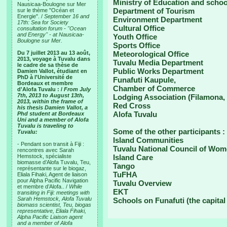
Ministry of Education and schoo
Nausicaa-Boulogne sur Mer
Department of Tourism
sur le thème "Océan et
Energie". /
September 16 and
Environment Department
17th: Sea for Society
Cultural Office
consultation forum - "Ocean
and Energy" - at Nausicaa-
Youth Office
Boulogne sur Mer.
Sports Office
Du 7 juillet 2013 au 13 août,
Meteorological Office
2013, voyage à Tuvalu dans
Tuvalu Media Department
le cadre de sa thèse de
Public Works Department
Damien Vallot, étudiant en
PhD à l'Université de
Funafuti Kaupule,
Bordeaux et membre
Chamber of Commerce
d'Alofa Tuvalu : /
From July
7th, 2013 to August 13th,
Lodging Association (Filamona, 
2013, within the frame of
Red Cross
his thesis Damien Vallot, a
Alofa Tuvalu
Phd student at Bordeaux
Uni and a member of Alofa
Tuvalu is traveling to
Some of the other participants :
Tuvalu:
Island Communities
- Pendant son transit à Fiji :
Tuvalu National Council of Wo
rencontres avec Sarah
Hemstock, spécialiste
Island Care
biomasse d’Alofa Tuvalu, Teu,
Tango
représentante sur le biogaz,
TuFHA
Eliala Fihaki, Agent de liaison
pour Alpha Pacific Navigation
Tuvalu Overview
et membre d’Alofa.. /
While
EKT
transiting in Fiji: meetings with
Sarah Hemstock, Alofa Tuvalu
Schools on Funafuti (the capital
biomass scientist, Teu, biogas
representative, Eliala Fihaki,
Alpha Pacific Liaison agent
and a member of Alofa