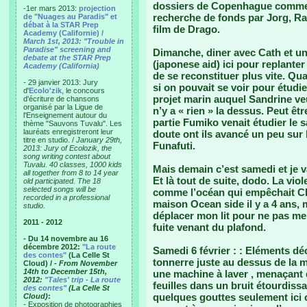
dossiers de Copenhague comme 
-1er mars 2013:
projection
recherche de fonds par Jorg, Ra
de "Nuages au Paradis" et
débat à la STAR Prep
film de Drago.
Academy (Californie) /
March 1st, 2013: "Trouble in
Paradise" screening and
Dimanche, diner avec Cath et un
debate at the STAR Prep
(japonese aid) ici pour replante
Academy (California)
de se reconstituer plus vite. Qua
- 29 janvier 2013: Jury
si on pouvait se voir pour étudi
d'
Ecolo'zik
, le concours
projet marin auquel Sandrine ve
d'écriture de chansons
organisé par la Ligue de
n’y a « rien » la dessus. Peut être
l'Enseignement autour du
partie Fumiko venait étudier le s
thème "Sauvons Tuvalu". Les
lauréats enregistreront leur
doute ont ils avancé un peu sur 
titre en studio. /
January 29th,
Funafuti.
2013: Jury of Ecolozik, the
song writing contest about
Tuvalu. 40 classes, 1000 kids
Mais demain c’est samedi et je vai
all together from 8 to 14 year
Et là tout de suite, dodo. La viol
old participated. The 18
selected songs will be
comme l’océan qui empêchait Ch
recorded in a professional
maison Ocean side il y a 4 ans, m
studio.
déplacer mon lit pour ne pas me
2011 - 2012
fuite venant du plafond.
- Du 14 novembre au 16
décembre 2012:
"La route
Samedi 6 février :
: Eléments dé
des contes"
(La Celle St
tonnerre juste au dessus de la 
Cloud) /
- From November
14th to December 15th,
une machine à laver , menaçant q
2012:
"Tales' trip - La route
feuilles dans un bruit étourdis
des contes"
(La Celle St
quelques gouttes seulement ici
Cloud)
:
- Exposition de photographies