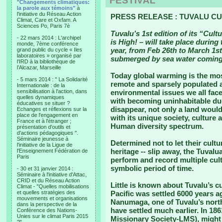
FESTIVAL
"Changements climatiques:
la parole aux témoins"
à
l'initiative du Réseau Action
PRESS RELEASE : TUVALU CU
Climat, Care et Oxfam. A
Sciences Po, Paris 7è
Tuvalu’s 1st edition of its “Cult
- 22 mars 2014 : L'archipel
is High! – will take place during 
monde, 7ème conférence
year, from Feb 26th to March 1st
grand public du cycle « Iles
laboratoires » organisé par
submerged by sea water coming
l'IRD à la bibliothèque de
l’Alcazar, Marseille
Today global warming is the mos
- 5 mars 2014 : " La Solidarité
remote and sparsely populated a
Internationale : de la
sensibilisation à l'action, dans
environmental issues we all face.
quelles dynamiques
with becoming uninhabitable due 
éducatives se situer ?
disappear, not only a land woul
Echanges et réflexions sur la
place de l'engagement en
with its unique society, culture 
France et à l'étranger ;
Human diversity spectrum.
présentation d'outils et
d'actions pédagogiques ".
Séminaire jeunesse à
Determined not to let their cultu
l'initiative de la Ligue de
heritage -- slip away, the Tuvalu
l'Enseignement Fédération de
Paris
perform and record multiple cultu
symbolic period of time.
- 30 et 31 janvier 2014 :
Séminaire à l'initiative d'Attac,
CRID et du Réseau Action
Little is known about Tuvalu’s cu
Climat - "Quelles mobilisations
et quelles stratégies des
Pacific was settled 6000 years a
mouvements et organisations
Nanumaga, one of Tuvalu’s north
dans la perspective de la
have settled much earlier. In 186
Conférence des Nations-
Unies sur le climat Paris 2015
Missionary Society-LMS), might 