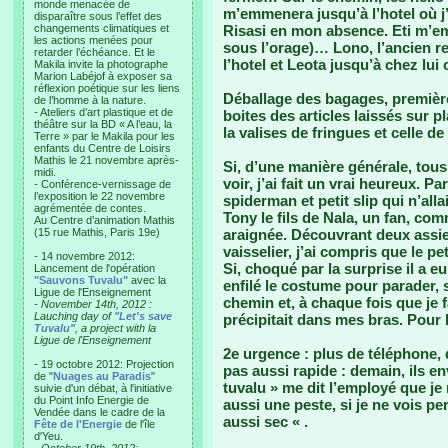
monde menacée de
m’emmenera jusqu’à l’hotel où j
disparaître sous l’effet des
changements climatiques et
Risasi en mon absence. Eti m’
les actions menées pour
sous l’orage)… Lono, l’ancien 
retarder l’échéance. Et le
l’hotel et Leota jusqu’à chez lu
Makila invite la photographe
Marion Labéjof à exposer sa
réflexion poétique sur les liens
Déballage des bagages, première
de l’homme à la nature.
- Ateliers d’art plastique et de
boites des articles laissés sur
théâtre sur la BD « A l’eau, la
la valises de fringues et celle d
Terre » par le Makila pour les
enfants du Centre de Loisirs
Mathis le 21 novembre après-
Si, d’une manière générale, tou
midi.
voir, j’ai fait un vrai heureux.
- Conférence-vernissage de
l’exposition le 22 novembre
spiderman et petit slip qui n’alla
agrémentée de contes.
Tony le fils de Nala, un fan, c
Au Centre d’animation Mathis
(15 rue Mathis, Paris 19e)
araignée. Découvrant deux assi
vaisselier, j’ai compris que le pe
- 14 novembre 2012:
Si, choqué par la surprise il a e
Lancement de l'opération
"Sauvons Tuvalu"
avec la
enfilé le costume pour parader, 
Ligue de l'Enseignement
chemin et, à chaque fois que je f
- November 14th, 2012 :
Lauching day of
"Let's save
précipitait dans mes bras. Pour lu
Tuvalu"
, a project with la
Ligue de l'Enseignement
2e urgence : plus de téléphone, 
- 19 octobre 2012: Projection
pas aussi rapide : demain, ils en
de "
Nuages au Paradis
"
tuvalu » me dit l’employé que je
suivie d'un débat, à l'initiative
du Point Info Energie de
aussi une peste, si je ne vois 
Vendée dans le cadre de la
aussi sec « .
Fête de l'Energie
de l'île
d'Yeu.