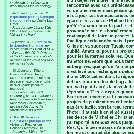
d’un déjeuner indien. Il m’a faci
inhabitants by setting up a
rencontrés avec son prédécesseur
workshop on the technology…
vu qu’une heure, mais je sais qu’
- du 10 au 19 janvier 2012 :
mis à jour ses connaissances en 
Exposition photographique
égard et vis à vis de Philipe Ge
traditionnelle
au Vaiaku Lagi
Hotel
préféré abandonner la partie, et
-
From January 10th to 19th,
provoquée par le « harcèlement 
2012 : Photo exhibition at the
Vaiaku Lagi Hotel
envisageait de faire un procès.
Pacifique cette année mais il pr
- 5 janvier 2012 :
Remise de
Gilles et va suggérer Tuvalu com
la donation Hunamar
aux
écoles primaires Nauti et SDA
oublié, Amatuku pour un projet s
-
January 5th, 2012: Delivery
pour les lanternes solaires. Que
of the Hunamar association's
donation to the Nauti and SDA
transforme. Alors que nous term
primary schools.
aubergines, quelqu’un l’a interpe
- 30 décembre : Fête en
s’est levé pour échanger quelque
l'honneur d'Isaia Taeia,
d’une ONG active dans la région,
Ministre de l'Environnement
dehors pour un double hug à lui
décédé en exercice en juillet
dernier (participation et
un mail gentil après la newslet
tournage)
répondu. « T’es là depuis quand
-
December 30th, 2011:
Recording of the Government
Faut absolument que tu passes 
feast in homage to Isaia Taeia,
projets de publications et t’ente
Minister for Environment,
pas être facile. son bureau fermai
deceased in July in the
discharge of his duties.
l’hotel. J’aurais bien aimé aussi
résidence de Michel et Christian
- 18 et 19 décembre :
Projections publiques
des
j’ai reporté le rendez vous jusqu
vidéos du Festival des
Rex. Qui à peine assis m’a invitée
Grandes Marées 2010
-
December 18th to 19th,
femme et c’aurait été plus sympa