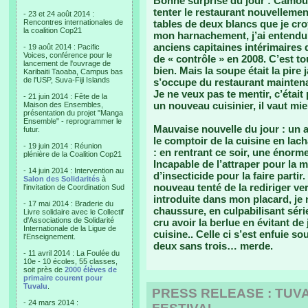
Bonne surprise du jour : Camouf
tenter le restaurant nouvellem
- 23 et 24 août 2014 :
Rencontres internationales de
tables de deux blancs que je cro
la coalition Cop21
mon harnachement, j’ai entendu
anciens capitaines intérimaires d
- 19 août 2014 : Pacific
Voices, conférence pour le
de « contrôle » en 2008. C’est to
lancement de l'ouvrage de
bien. Mais la soupe était la pire
Karibaiti Taoaba, Campus bas
de l'USP, Suva-Fiji Islands
s’occupe du restaurant mainten
Je ne veux pas te mentir, c’était
- 21 juin 2014 : Fête de la
un nouveau cuisinier, il vaut mie
Maison des Ensembles,
présentation du projet "Manga
Ensemble" - reprogrammer le
Mauvaise nouvelle du jour : un an
futur.
le comptoir de la cuisine en lac
- 19 juin 2014 : Réunion
: en rentrant ce soir, une énor
plénière de la Coalition Cop21
Incapable de l’attraper pour la m
- 14 juin 2014 : Intervention au
d’insecticide pour la faire parti
Salon des Solidarités
à
nouveau tenté de la rediriger ve
l'invitation de Coordination Sud
introduite dans mon placard, je n
- 17 mai 2014 : Braderie du
chaussure, en culpabilisant série
Livre solidaire avec le Collectif
d'Associations de Solidarité
cru avoir la berlue en évitant de
Internationale de la Ligue de
cuisine.. Celle ci s’est enfuie s
l'Enseignement.
deux sans trois… merde.
- 11 avril 2014 : La Foulée du
10e - 10 écoles, 55 classes,
soit près de
2000 élèves de
primaire courent pour
Tuvalu
.
PRESS RELEASE : TUVA
- 24 mars 2014 :