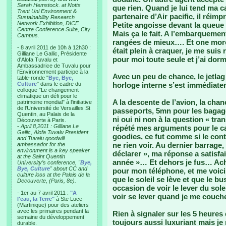
Sarah Hemstock. at Notts
que rien. Quand je lui tend ma ca
Trent Uni Environment &
partenaire d’Air pacific, il ré
Sustainability Research
Network Exhibition, DICE
Petite angoisse devant la queue
Centre Conference Suite, City
Mais ça le fait. A l’embarquemen
Campus.
rangées de mieux…. Et one more 
- 8 avril 2011 de 10h à 12h30 :
était plein à craquer, je me sui
Gilliane Le Gallic, Présidente
pour moi toute seule et j’ai dormi
d'Alofa Tuvalu et
Ambassadrice de Tuvalu pour
l'Environnement participe à la
Avec un peu de chance, le jetlag
table-ronde "
Bye, Bye,
Culture
" dans le cadre du
horloge interne s’est immédiatem
colloque "Le changement
climatique un défi pour le
A la descente de l’avion, la cha
patrimoine mondial" à l'initiative
de l'Université de Versailles St
passeports, 5mn pour les bagage
Quentin, au Palais de la
ni oui ni non à la question « tra
Découverte à Paris.
-
April 8,2011 : Gilliane Le
répété mes arguments pour le café
Gallic, Alofa Tuvalu President
goodies, ce fut comme si le cont
and Tuvalu goodwill
ne rien voir. Au dernier barrage
ambassador for the
environment is a key speaker
déclarer », ma réponse a satisfa
at the Saint Quentin
année »… Et dehors je fus… Acha
University’s conference, "
Bye,
Bye, Culture
" about CC and
pour mon téléphone, et me voici
culture loss at the Palais de la
que le soleil se lève et que le 
Decouverte, (Paris, 8e).
occasion de voir le lever du solei
- 1er au 7 avril 2011 :
"A
voir se lever quand je me couche
l'eau, la Terre"
à Ste Luce
(Martinique) pour des ateliers
avec les primaires pendant la
Rien à signaler sur les 5 heure
semaine du développement
toujours aussi luxuriant mais je n
durable.