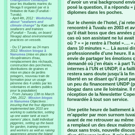
changement climatique"
d’avoir un vrai background env
pour les étudiants marins du
posé la question, il a répondu «
Nivaga II organisé par et à
l'initiative de Kaio (Funafuti -
diplomes dans les poches.
Tuvalu).
-
April 4th, 2012 :
Workshop
about "seafarers and
Sur le chemin de l’hotel, j’ai re
climate change"
by Kaio with
rencontré à Tuvalu en 2003 et avec
seafarers and trainees
qu’il était boss que des années p
(Funafuti – Tuvalu, on board
Nivaga) about environmental
cas où son assistant ne lui avait
practices on vessels.
où ? » « je rentre à l’hotel »…. «
- Du 17 janvier au 24 mars
dans 10 minutes »… Là aussi dis
2012:
Mission biogaz à
professionnelle d’une heure. Il a
Nanumea
(mise en place de
envie de partager les émotions qui
récupérateurs d'eau,
remplacement des réchauds,
demandé où j’en étais « à part Tu
construction des porcheries,
internes à l’UN et UNDP, il a fai
distributions de graines et
mise en place de jardins
restera sans doute jusqu’à la fin
potagers, nouveau train de
liberté en se disant qu’il peut pa
formation pour un usage
pérenne des 4 unités par les
un peu du financement UNDP (pa
volontaires et ateliers publics
biogaz dans une ile lointaine. Il 
pour la population)
réception de la Newsletter Copen
-
From January 13th to March
24th, 2012 :
Mission biogas
forwardée à tout son service.
in Nanumea
Objectives :
insuring that the four digesters
implemented late 2010 are
Une petite heure de battement à l
working to satisfaction, setting
m’appeler par mon surnom tuval
up one water tank at each
avant de me retrouver au même e
owners' place, build individual
piggeries, setting up the basis
a remplacé un des deux malotro
for garden, training owners
deux sans trois, nouvelle disc
and workers as well as raising
awareness among the Island