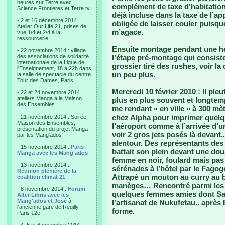
heures sur Terre avec
complément de taxe d’habitation
Science Frontières et Terre.tv
déjà incluse dans la taxe de l’a
- 2 et 16 décembre 2014 :
obligée de laisser couler puisqu
Atelier Our Life 21, prises de
m’agace.
vue 1/4 et 2/4 à la
ressourcerie
Ensuite montage pendant une heu
- 22 novembre 2014 : village
des associations de solidarité
l’étape pré-montage qui consist
internationale de la Ligue de
grossier tiré des rushes, voir la
l'Enseignement, 18 à 22h dans
un peu plus.
la salle de spectacle du centre
Tour des Dames, Paris
Mercredi 10 février 2010
: Il ple
- 22 et 24 novembre 2014 :
ateliers Manga à la Maison
plus en plus souvent et longtemp
des Ensembles
me rendant « en ville » à 300 mèt
chez Alpha pour imprimer quelque
- 21 novembre 2014 : Soirée
Maison des Ensembles,
l’aéroport comme à l’arrivée d’u
présentation du projet Manga
voir 2 gros jets posés là devant.
par les Mang'ados
alentour. Des représentants des
- 15 novembre 2014 :
Paris
battait son plein devant une dou
Manga avec les Mang'ados
femme en noir, foulard mais pas v
- 13 novembre 2014 :
sérénades à l’hôtel par le Fagog
Réunion plénière de la
Attrapé un mouton au curry au 
coalition climat 21
manèges… Rencontré parmi les s
- 8 novembre 2014 :
Forum
quelques femmes amies dont Sak
Alter Libris avec les
Mang'ados et José
à
l’artisanat de Nukufetau.. après
l'ancienne gare de Reuilly,
forme.
Paris 12e