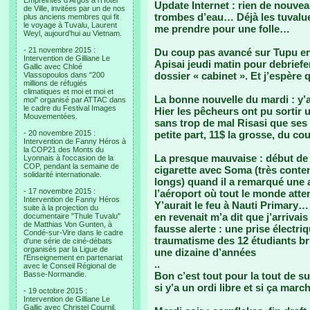
Empreintes d’Argos à l’Hotel
Update Internet : rien de nouvea
de Ville, invitées par un de nos
trombes d’eau… Déjà les tuvalue
plus anciens membres qui fit
le voyage à Tuvalu, Laurent
me prendre pour une folle…
Weyl, aujourd’hui au Vietnam.
- 21 novembre 2015 :
Du coup pas avancé sur Tupu en
Intervention de Gilliane Le
Apisai jeudi matin pour debriefe
Gallic avec Chloé
dossier « cabinet ». Et j’espère q
Vlassopoulos dans "200
millions de réfugiés
climatiques et moi et moi et
La bonne nouvelle du mardi : y’a
moi" organisé par ATTAC dans
le cadre du Festival Images
Hier les pêcheurs ont pu sortir
Mouvementées.
sans trop de mal Risasi que ses t
- 20 novembre 2015 :
petite part, 11$ la grosse, du coup
Intervention de Fanny Héros à
la COP21 des Monts du
La presque mauvaise : début de 
Lyonnais à l'occasion de la
COP, pendant la semaine de
cigarette avec Soma (très conte
solidarité internationale.
longs) quand il a remarqué une a
- 17 novembre 2015 :
l’aéroport où tout le monde attend
Intervention de Fanny Héros
Y’aurait le feu à Nauti Primary…
suite à la projection du
en revenait m’a dit que j’arrivais
documentaire "Thule Tuvalu"
de Matthias Von Gunten, à
fausse alerte : une prise électri
Condé-sur-Vire dans le cadre
traumatisme des 12 étudiants brû
d'une série de ciné-débats
organisés par la Ligue de
une dizaine d’années
l'Enseignement en partenariat
..
avec le Conseil Régional de
Basse-Normandie.
Bon c’est tout pour la tout de suit
si y’a un ordi libre et si ça marc
- 19 octobre 2015 :
Intervention de Gilliane Le
Gallic avec Christel Cournil,