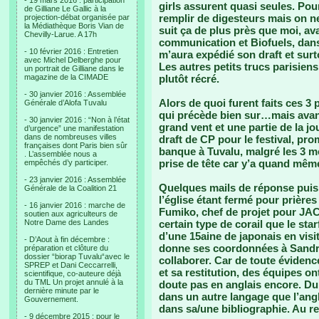
- 19 mars 2016 : participation
girls assurent quasi seules. Po
de Gilliane Le Gallic à la
remplir de digesteurs mais on ne
projection-débat organisée par
la Médiathèque Boris Vian de
suit ça de plus près que moi, av
Chevilly-Larue. A 17h
communication et Biofuels, dans
- 10 février 2016 : Entretien
m’aura expédié son draft et surt
avec Michel Delberghe pour
Les autres petits trucs parisien
un portrait de Gilliane dans le
magazine de la CIMADE
plutôt récré.
- 30 janvier 2016 : Assemblée
Alors de quoi furent faits ces 3
Générale d’Alofa Tuvalu
qui précède bien sur…mais avan
- 30 janvier 2016 : “Non à l’état
grand vent et une partie de la j
d’urgence” une manifestation
dans de nombreuses villes
draft de CP pour le festival, pro
françaises dont Paris bien sûr
banque à Tuvalu, malgré les 3 mo
. L’assemblée nous a
prise de tête car y’a quand même
empêchés d’y participer.
- 23 janvier 2016 : Assemblée
Quelques mails de réponse puis i
Générale de la Coalition 21
l’église étant fermé pour prières 
- 16 janvier 2016 : marche de
Fumiko, chef de projet pour JAC
soutien aux agriculteurs de
Notre Dame des Landes
certain type de corail que le sta
d’une 15aine de japonais en visit
- D’Aout à fin décembre :
donne ses coordonnées à Sandri
préparation et clôture du
dossier “biorap Tuvalu“avec le
collaborer. Car de toute évidenc
SPREP et Dani Ceccarrelli,
et sa restitution, des équipes on
scientifique, co-auteure déjà
du TML Un projet annulé à la
doute pas en anglais encore. Du
dernière minute par le
dans un autre langage que l’angl
Gouvernement.
dans sa/une bibliographie. Au 
- 9 décembre 2015 : pour le