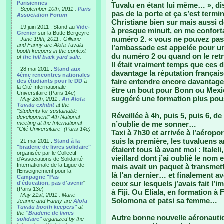
Parisiennes
Tuvalu en étant lui même… », di
-
September 10th, 2011 :
Paris
pas de la porte et ça s’est termi
Association Forum
Christiane bien sur mais aussi d
- 19 juin 2011 : Stand au
Vide-
à presque minuit, en me confort
Grenier
sur la Butte Bergeyre
numéro 2. « vous ne pouvez pas
-
June 19th, 2011 : Gilliane
and Fanny are Alofa Tuvalu
l’ambassade est appelée pour un
booth keepers in the context
du numéro 2 ou quand on le retro
of
the hill back yard sale
.
Il était vraiment temps que ces d
- 28 mai 2011 :
Stand aux
davantage la réputation français
4ème rencontres nationales
faire entendre encore davantage
des étudiants pour le DD
à
la Cité Internationale
être un bout pour Bonn ou Mexico
Universitaire (Paris 14e)
suggéré une formation plus pou
-
May 28th, 2011 :
An Alofa
Tuvalu exhibit
at the
“Students for sustainable
Réveillée à 4h, puis 5, puis 6, de
development” 4th National
meeting at the International
n’oublie de me sonner…
“Cité Universitaire” (Paris 14e)
Taxi à 7h30 et arrivée à l’aéropo
suis la première, les tuvaluens a
- 21 mai 2011 :
Stand à la
"braderie de livres solidaire"
étaient tous là avant moi : Italel
organisée par le Collectif
vieillard dont j’ai oublié le nom
d'Associations de Solidarité
Internationale de la Ligue de
mais avait un paquet à transmett
l'Enseignement pour la
là l’an dernier… et finalement a
Campagne "Pas
ceux sur lesquels j’avais fait l’
d'éducation, pas d'avenir
"
(Paris 13e)
à Fiji. Ou Eliala, en formation à
-
May 21st, 2011 : Marie-
Solomona et patsi sa femme…
Jeanne and Fanny are
Alofa
Tuvalu booth keepers"
at
the
"Braderie de livres
Autre bonne nouvelle aéronautiqu
solidaire"
organized by the