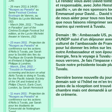
Le rendez vous avec David tombai
12e).
et responsable, avec John Hensf
- 26 mars 2011 à 14h30 :
pacific », un de nos sponsors lo
"
Nuages au Paradis
" au
3eme
Festival Cinéma
Emmanuel pour David… David tou
Ecologie
de Vanves, au
de nous aider pour tous nos beso
Théâtre du Lycée Michelet
(92)
que nous faisons réimprimer se
-
March 26th, 2011 : "Trouble
marins qui rentrent à Tuvalu.
in Paradise" part of the
Cinéma Ecologie Festival 3rd
edition, at the Lycée Michelet
Demain : 9h : Ambassade US, pu
theater in Vanves, (92)
d’UNDP suivi d’un déjeuner avec
-
23 mars 2011
: Projection de
culturel de l’ambassade de Franc
"
Nuages au Paradis
" et
pour lui donner les infos sur les
conférence sur les actions
notre Ambassadeur et son épous
d'Alofa à Tuvalu, par Sarah
pour la Société des Iles du
énergie, fera le voyage à Tuvalu
Pacifique de Grande Bretagne
nous verrons. Je fais l’impasse 
et d'Ireland à l'église St
Philippe à Londres.
Susie notre présidente locale pl
-
March, 23rd, 2011
:
Tuvalu.
"
Trouble in Paradise
"
screening and lecture on what
Alofa Tuvalu is doing in Tuvalu,
Dernière bonne nouvelle du jo
for the Pacific Islands Society
demain soir si l’hôtel ne m’en t
of the UK and Ireland at St
Philips Church, Earls Court,
potes de la réception ont trouv
London, by Sarah Hemstock
chambre mais ont demandé à un 
-
11 mars 2011
: Projection de
de crémerie.
"
Nuages au Paradis
" et
conférence sur les actions
d'Alofa à Tuvalu, par Sarah
pour les étudiants de
l'Université de Nottingham
Trend