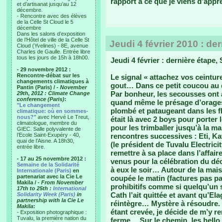
rapport à ce que je viens d’appre
et d’artisanat jusqu’au 12
décembre.
- Rencontre avec des élèves
de la Celle St Cloud le 5
décembre
Dans les salons d’exposition
de l’Hôtel de ville de la Celle St
Jeudi 4 février 2010 : de
Cloud (Yvelines) - 8E, avenue
Charles de Gaulle. Entrée libre
tous les jours de 15h à 18h00.
Jeudi 4 février : dernière étape,
- 29 novembre 2012 :
Rencontre-débat sur les
Le signal « attachez vos ceintur
changements climatiques à
gout… Dans ce petit coucou au d
Pantin (Paris) /
- November
Par bonheur, les secousses ont 
29th, 2012 : Climate Change
conference (Paris)
:
quand même le présage d’orages 
"Le changement
plombé et pataugeant dans les fl
climatique: où en sommes-
nous?"
avec Hervé Le Treut,
était là avec 2 boys pour porter
climatologue, membre du
pour les trimballer jusqu’à la m
GIEC. Salle polyvalente de
l’Ecole Saint-Exupéry - 40,
rencontres successives : Eti, Kat
quai de l’Aisne. A 18h30,
(le président de Tuvalu Electric
entrée libre.
remettre à sa place dans l’affair
- 17 au 25 novembre 2012 :
venus pour la célébration du déc
Semaine de la Solidarité
à eux le soir… Autour de la maiso
Internationale (Paris)
en
partenariat avec la Cie Le
coupée le matin (factures pas p
Makila /
- From November
prohibitifs comme si quelqu’un s
17th to 25th :
International
Cath l’ait quittée et avant qu’El
Solidarity Week (Paris)
in
partnership with la Cie Le
réintègre… Mystère à résoudre. 
Makila
:
étant crevée, je décide de m’y re
- Exposition photographique :
Tuvalu, la première nation du
ferme… Sur le chemin, les hello