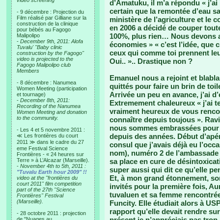
video screening
d’Amatuku, il m’a répondu « j’ai
certain que la remontée d’eau sal
- 9 décembre : Projection du
Film réalisé par Gilliane sur la
ministère de l’agriculture et l
construction de la clinique
en 2006 a décidé de couper toute
pour bébés au Fagogo
100%, plus rien… Nous devons a
Malipolipo
-
December 9th, 2011: Alofa
économies » « c’est l’idée, qu
Tuvalu' "Baby clinic
ceux qui comme toi prennent leu
construction by the Fagogo"
video is projected to the
Oui.. ».. Drastique non ?
Fagogo Malipolipo club
Members
Emanuel nous a rejoint et blabla 
- 8 décembre : Nanumea
quittés pour faire un brin de toi
Women Meeting (participation
Arrivée un peu en avance, j’ai 
et tournage)
-
December 8th, 2011:
Extremement chaleureux « j’ai te
Recording of the Nanumea
vraiment heureux de vous rencon
Women Meeting and donation
to the community.
connaître depuis toujous ». Rav
nous sommes embrassées pour 
- Les 4 et 5 novembre 2011 :
depuis des années. Début d’apéri
≪ Les frontières du court
2011 ≫ dans le cadre du 27
consul que j’avais déjà eu l’occa
eme Festival Science
nom), numéro 2 de l’ambassade e
Frontières - « 24 heures sur
Terre » à L’Alcazar (Marseille).
sa place en cure de désintoxica
-
November 4th to 5th, 2011 :
super aussi qui dit ce qu’elle pe
"Tuvalu Earth hour 2009" !!
Et, à mon grand étonnement, sont
video at the "frontières du
court 2011" film competition
invités pour la première fois, 
part of the 27th "Science
tuvaluen et sa femme rencontrée 
Frontières" Festival
(Marseille).
Funcity. Elle étudiait alors à U
rapport qu’elle devait rendre sur
- 28 octobre 2011 : projection
présent je n’appréciais pas trop
de "Nuages au