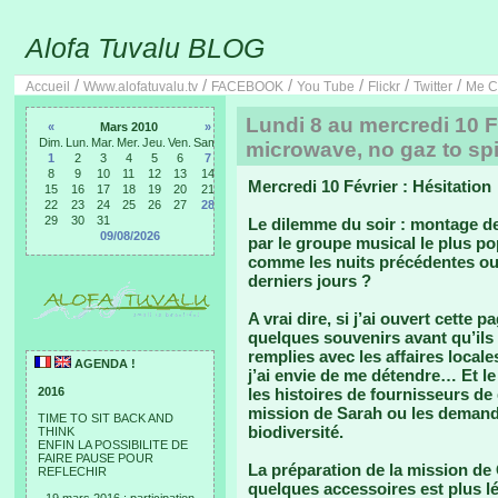
Alofa Tuvalu BLOG
/
/
/
/
/
/
Accueil
Www.alofatuvalu.tv
FACEBOOK
You Tube
Flickr
Twitter
Me C
Lundi 8 au mercredi 10 Fé
«
Mars 2010
»
Dim.
Lun.
Mar.
Mer.
Jeu.
Ven.
Sam.
microwave, no gaz to spi
1
2
3
4
5
6
7
8
9
10
11
12
13
14
Mercredi 10 Février : Hésitation
15
16
17
18
19
20
21
22
23
24
25
26
27
28
29
30
31
Le dilemme du soir : montage de 
09/08/2026
par le groupe musical le plus po
comme les nuits précédentes ou
derniers jours ?
A vrai dire, si j’ai ouvert cette 
quelques souvenirs avant qu’ils
remplies avec les affaires locales
AGENDA !
j’ai envie de me détendre… Et 
2016
les histoires de fournisseurs de
mission de Sarah ou les demande
TIME TO SIT BACK AND
biodiversité.
THINK
ENFIN LA POSSIBILITE DE
FAIRE PAUSE POUR
La préparation de la mission de 
REFLECHIR
quelques accessoires est plus lé