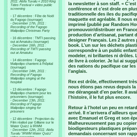
2011: Alofa Tuvalu « 2010 King
la newsletter à son staff. « C’est
Tides Festival » video public
conférence et c’est drole en plus
screening
traditionnelle des iles du pacifi
- 17 décembre : Fête de Noël
maquette est agréable. Il nous 
du Fagogo (tournage)
-
December 17th, 2011 :
imprimé (publié par Random Hous
Recording of the Fagogo
promouvoir/distribuer en France
Malipolipo Christmas Party
production d’artisanat, partant
- 16 décembre : TMTI passing
designer Français. Les 2 autres 
out at Amatuku (tournage)
book. L’un sur les déchets plas
-
December 16th, 2011 :
Recording of TMTI passing
correspondre à un public enfanti
out at Amatuku
modeler, ni brillantes ni drôles
- 14 décembre : Fagogo
de livre à colorier. Je lui ai su
Malipolipo chantent à l'hôpital
des nations du pacifique car les 
(tournage)
l’anglais.
-
December 14th, 2011 :
Recording of Fagogo
Malipolipo singing at the
Rex est drôle, effectivement trè
hospital
nous étions pas revus depuis la m
- 13 décembre : Fagogo
me dérangeait d’en parler. Il avai
Malipolipo chantent pour les
l’histoire, il le fut plus encore.
prisonniers (tournage)
-
December 13th, 2011:
Recording of Fagogo
Retour à l’hotel un peu en retar
Malipolipo singing for
prisoners
arrivé. Il n’arrivera d’ailleurs q
avec Emanuel et Greg et son épo
- 12 décembre : Projection du
Film réalisé par Gilliane sur le
Malheureusement pas pu copier 
Water Quizz à IRWM
biodigesteurs plastiques préparé
-
December 12th, 2011: Alofa
demandais concernant son rapp
Tuvalu "IRWM Water Quizz"