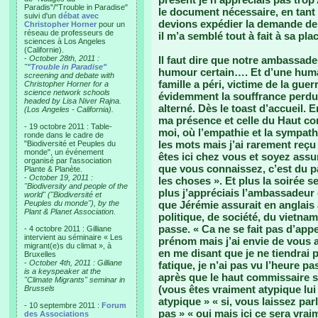
Paradis"/"Trouble in Paradise"
le document nécessaire, en tant
suivi d'un
débat avec
devions expédier la demande de f
Christopher Horner
pour un
réseau de professeurs de
il m’a semblé tout à fait à sa pla
sciences à Los Angeles
(Californie).
-
October 28th, 2011 :
Il faut dire que notre ambassadeu
"
"Trouble in Paradise"
humour certain…. Et d’une huma
screening and debate with
famille a péri, victime de la gue
Christopher Horner for a
science network schools
évidemment la souffrance perdure
headed by Lisa Niver Rajna.
alterné. Dès le toast d’accueil. 
(Los Angeles - California).
ma présence et celle du Haut co
- 19 octobre 2011 : Table-
moi, où l’empathie et la sympat
ronde dans le cadre de
les mots mais j’ai rarement reç
"Biodiversité et Peuples du
monde", un événement
êtes ici chez vous et soyez ass
organisé par l'association
que vous connaissez, c’est du p
Plante & Planète.
-
October 19, 2011 :
les choses ». Et plus la soirée se
"Biodiversity and people of the
plus j’appréciais l’ambassadeur e
world" ("Biodiversité et
Peuples du monde"), by the
que Jérémie assurait en anglais 
Plant & Planet Association.
politique, de société, du vietnam
passe. « Ca ne se fait pas d’app
- 4 octobre 2011 : Gilliane
intervient au séminaire « Les
prénom mais j’ai envie de vous ap
migrant(e)s du climat », à
en me disant que je ne tiendrai 
Bruxelles
-
October 4th, 2011 : Gilliane
fatique, je n’ai pas vu l’heure pa
is a keyspeaker at the
après que le haut commissaire s
"Climate Migrants" seminar in
(vous êtes vraiment atypique lui 
Brussels
atypique » « si, vous laissez pa
- 10 septembre 2011 :
Forum
pas » « oui mais ici ce sera vr
des Associations