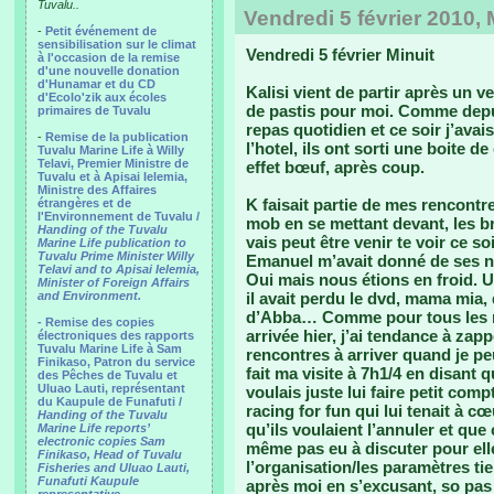
Tuvalu..
Vendredi 5 février 2010, 
-
Petit événement de
sensibilisation sur le climat
Vendredi 5 février Minuit
à l'occasion de la remise
d'une nouvelle donation
d'Hunamar et du CD
Kalisi vient de partir après un v
d'Ecolo'zik aux écoles
de pastis pour moi. Comme depuis
primaires de Tuvalu
repas quotidien et ce soir j’avai
-
Remise de la publication
l’hotel, ils ont sorti une boite d
Tuvalu Marine Life à Willy
Telavi, Premier Ministre de
effet bœuf, après coup.
Tuvalu et à Apisai Ielemia,
Ministre des Affaires
K faisait partie de mes rencontre
étrangères et de
l'Environnement de Tuvalu /
mob en se mettant devant, les b
Handing of the Tuvalu
vais peut être venir te voir ce s
Marine Life publication to
Tuvalu Prime Minister Willy
Emanuel m’avait donné de ses no
Telavi and to Apisai Ielemia,
Oui mais nous étions en froid. U
Minister of Foreign Affairs
and Environment.
il avait perdu le dvd, mama mia,
d’Abba… Comme pour tous les r
- Remise des copies
arrivée hier, j’ai tendance à zap
électroniques des rapports
Tuvalu Marine Life à Sam
rencontres à arriver quand je peu
Finikaso, Patron du service
fait ma visite à 7h1/4 en disant
des Pêches de Tuvalu et
Uluao Lauti, représentant
voulais juste lui faire petit com
du Kaupule de Funafuti /
racing for fun qui lui tenait à cœ
Handing of the Tuvalu
qu’ils voulaient l’annuler et qu
Marine Life reports’
electronic copies Sam
même pas eu à discuter pour elle 
Finikaso, Head of Tuvalu
l’organisation/les paramètres tie
Fisheries and Uluao Lauti,
Funafuti Kaupule
après moi en s’excusant, so pas