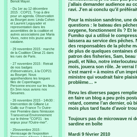
Benoit Mayer.
j’allais demander audience au cons
- Du 1er au 12 décembre
ravi. J’en ai conclu qu’il préférai
2015 : COP21. Trop à dire
pour un agenda. Observation
Pour la mission sandrine, une d
au Bourget avec Linda Cohen
et Laurent Leguyader et
questions : le bateau des pêches e
representation dans les
oxygene, fonctionnent ils ? Et 
assemblées de la coalition et
autres associations par Maria
Fumiko qui a utilisé le compresse
Vives, notre très jeune amie
laissera au service des pêches. 
catalane.
des responsables de la pêche ma
- 29 novembre 2015 : marche
de plus de quelques centaines d
de la Coalition Climat 21 dans
patron des fisheries, Sam, beau f
les rues de Paris.
jeudi, et Niko, notre interlocute
- 27 novembre 2015 : Retrait
mois, jouera son rôle. Je verrai l
de nos badges
d’observateurs, à la COP21
s’est marré « à moins d’un impr
au Bourget. Nous
ministre qui voudrait faire plaisi
appréhendions les longues
problème… »
files de Copenhagen.
Personne encore sur les lieux.
En 3mn nous avions nos
Revu les diverses pages remplies
Sesames.
en faire un blog a peu près post
- 26 novembre 2015 - 14h30 :
retard, comme l’an dernier, où b
Intervention de Gilliane Le
mois plus tard faute d’avoir tro
Gallic sur France Tv Outre-
mer Première dans l'émission
Transversal Environnement
Toujours pas de microwave ni d
sur le thème "COP21 : les
enjeux pour l'Outre-mer".
sardine en boîte
- 25novembre 2015 :
Vernissage de l’exposition
Mardi 9 février 2010