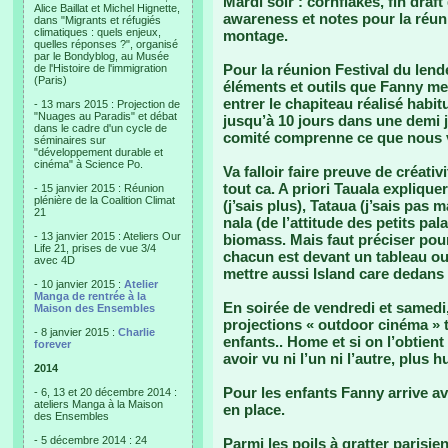
Mardi soir : cornflakes, fin draf
Alice Baillat et Michel Hignette,
awareness et notes pour la réun
dans "Migrants et réfugiés
climatiques : quels enjeux,
montage.
quelles réponses ?", organisé
par le Bondyblog, au Musée
Pour la réunion Festival du lend
de l'Histoire de l'immigration
(Paris)
éléments et outils que Fanny met
entrer le chapiteau réalisé habi
- 13 mars 2015 : Projection de
"Nuages au Paradis" et débat
jusqu’à 10 jours dans une demi 
dans le cadre d'un cycle de
comité comprenne ce que nous vou
séminaires sur
"développement durable et
cinéma" à Science Po.
Va falloir faire preuve de créati
tout ca. A priori Tauala expliquer
- 15 janvier 2015 : Réunion
plénière de la Coalition Climat
(j’sais plus), Tataua (j’sais pas ma
21
nala (de l’attitude des petits pal
- 13 janvier 2015 : Ateliers Our
biomass. Mais faut préciser pour 
Life 21, prises de vue 3/4
chacun est devant un tableau ou
avec 4D
mettre aussi Island care dedans p
- 10 janvier 2015 :
Atelier
Manga de rentrée à la
En soirée de vendredi et samedi
Maison des Ensembles
projections « outdoor cinéma » 
- 8 janvier 2015 :
Charlie
enfants.. Home et si on l’obtien
forever
avoir vu ni l’un ni l’autre, plus
2014
Pour les enfants Fanny arrive ave
- 6, 13 et 20 décembre 2014 :
ateliers Manga à la Maison
en place.
des Ensembles
- 5 décembre 2014 : 24
Parmi les poils à gratter parisi