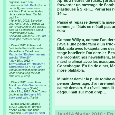
Après 2 heures de ruses, j’ai ab
organise, avec son
forwarder un message de Sarah 
association
Pala Dalik
(l’écho
du récif), une conférence
plastiques à Sikeli… Parmi les n
intitulée « Etat de santé des
14h…
récifs calédoniens: Qui fait
quoi ? »
-
June 6th, 2012: Sandrine
Passé et repassé devant la mai
Job, AlofaTuvalu’s expert on
comme je l’étais ce n’était pas u
the Tuvalu Marine Life project,
sets up a conference about
faim.
Reefs’ health in New
Caledonia with her NGO:
Pala
Dalik
(the reef’s echoes).
Comme Willy a, comme l’an derni
j’avais une petite faim d’un truc
- 15 mai 2012: Gilliane est
Blablabla avec Iokapeta une des 
l'invitée de Patricia Ricard et
Marie-Pierre Cabello aux
stage hotellerie l’an dernier. Be
Mardis de l'Environnement
me racontait nos newsletters.. l
spécial "Rio+20"
-
May 15th, 2012:
«
marche climat avec les masques 
Environment on Tuesday »
Copenhague. En fin de diner, Mot
conference on “Rio +20”
more blablabla.
with screening of some of the
video shot during the last
missions. (Paris)
Minuit et demi : la pluie tombe
- 13 mai 2012: stand Alofa
penser davantage. J’ai rarement 
Tuvalu au
Vide-Grenier de la
calmé demain. Au réveil, mon lit 
Butte Bergeyre
(Paris)
-
May 13th, 2012: Alofa Tuvalu
dégoulinait sur mon drap…
booth at the
Bergeyre hill
back yard sale
. (Paris)
- 13 mai 2012 de 11h10 à
11h30: Gilliane est l'invitée
d'Anne Cécile Bras dans
l'émission
C'est pas du Vent
Jeudi 4 février 2010 : En