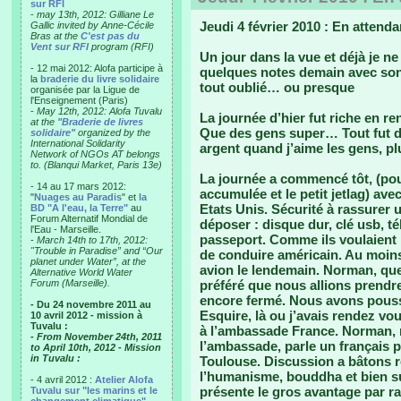
sur RFI
-
may 13th, 2012: Gilliane Le
Jeudi 4 février 2010 : En attend
Gallic invited by Anne-Cécile
Bras at the
C'est pas du
Vent sur RFI
program (RFI)
Un jour dans la vue et déjà je ne
- 12 mai 2012: Alofa participe à
quelques notes demain avec son 
la
braderie du livre solidaire
tout oublié… ou presque
organisée par la Ligue de
l'Enseignement (Paris)
-
May 12th, 2012: Alofa Tuvalu
La journée d’hier fut riche en r
at the
"Braderie de livres
Que des gens super… Tout fut do
solidaire"
organized by the
International Solidarity
argent quand j’aime les gens, pl
Network of NGOs AT belongs
to. (Blanqui Market, Paris 13e)
La journée a commencé tôt, (pou
- 14 au 17 mars 2012:
accumulée et le petit jetlag) av
"
Nuages au Paradis
" et
la
Etats Unis. Sécurité à rassurer 
BD "A l'eau, la Terre"
au
Forum Alternatif Mondial de
déposer : disque dur, clé usb, t
l'Eau - Marseille.
passeport. Comme ils voulaient 
-
March 14th to 17th, 2012:
"Trouble in Paradise” and “Our
de conduire américain. Au moins 
planet under Water”, at the
avion le lendemain. Norman, que 
Alternative World Water
Forum (Marseille).
préféré que nous allions prendre 
encore fermé. Nous avons pous
- Du 24 novembre 2011 au
Esquire, là ou j’avais rendez vo
10 avril 2012 - mission à
Tuvalu :
à l’ambassade France. Norman,
- From November 24th, 2011
l’ambassade, parle un français p
to April 10th, 2012 - Mission
in Tuvalu :
Toulouse. Discussion a bâtons r
l’humanisme, bouddha et bien s
- 4 avril 2012 :
Atelier Alofa
présente le gros avantage par rap
Tuvalu sur "les marins et le