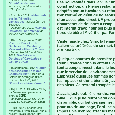
- October 19th, 2012:
Les nouveautés dans la ville : u
"
Trouble in Paradise
"
construction, un Nième restaura
screening and debate at Ile
d'Yeu (Vendée)
adoptés par un tuvaluen au retou
transformé en débit de boissons
- 4 octobre 2012:
table-ronde
sur les "réfugiés
d’un accès plus direct ). A prop
climatiques"
au Muséum de
documents de douanes à remplir d
Toulouse
est interdit d’avoir sur soi plus de
-
October 4th, 2012:
“Climate
Refugees” Conference
at
litres de bière ! A vérifier par Fa
the Museum (Toulouse)
- 18 et 19 septembre 2012:
Visite rapide chez Sina, la femm
Visite du Duc et de la
italiennes préférées de so mari. 
Duchesse de Cambridge,
Kate and William, à Tuvalu
d’Alpha à 5h..
-
September 18th and 19th,
2012:
The Duke and
Quelques courses de première pr
Dutches of Cambridge's
visit to Tuvalu
Penni, d’ados connus enfants, co
tout à coup s’investit dans le fes
- 15 septembre 2012:
"Forum
des Associations et des
que le service de l’environnemen
Sports du 19e"
, Place de la
Embrassé quelques femmes dont 
Bataille de Stalingrad (Paris)
les replacer et dont, bien sûr j
-
September 15th, 2012:
"Paris Association Forum"
des cieux. Je resterai trempée l
- 20 juin 2012: Rio+20 à Clichy
La Garenne en partenariat
J’avais juste oublié le rendez 
avec la SERE
Sina… que je ne retrouverai do
-
June 20th, 2012: Rio+20 in
Clichy La Garenne, by SERE
disponible, qui fait des siennes
pour ouvrir une page, l’ordi ne c
- 6 juin 2012: Sandrine Job,
Impossible d’enregistrer les me
expert pour Alofa Tuvalu sur le
projet "Tuvalu Marine Life",