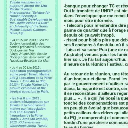
Tuvalu members and
-banque pour changer TC et récu
supports attend the 12th
Pacific Science
Oui le transfert de UNDP est bie
Intercongress "Science for
dans l’enveloppe que me remet Et
Human Security &
Sustainable Development in
mois pour être informée.
the Pacific Islands & Rim"
- Telecom pour m’entendre dire p
at University of the South
panne de quartier due à l’orage d
Pacific Laucala Campus,
Suva, Fiji
depuis où ça avait frappé.
- risasi pour blabla plus que deb
- 24 et 25 juin 2013 : Sea for
Society, consultation des
ses 9 cochons à Amatuku où il se
parties prenantes à Nausicaa-
- luisa et sa sœur Pua (une de n
Boulogne sur Mer
/
June 24 and 25th: Sea for
Australie) venues pour les funéra
Society consultation forum at
hier soir. Je l’ai fait aujourd’hu
Nausicaa-Boulogne sur Mer.
d’heure de la réunion Festival, c
- du 4 au 30 juin 2013 :
Exposition photographique
Au retour de la réunion, une tête
sur le projet Tuvalu Marine
Life à l'aquarium de la Porte
d’un bonjour et diana. Parmi les 
Dorée. /
June 4th to 30t,
par le gouvernement d’utiliser sa
2013h: Tuvalu Marine Life
diana, la majorité est contre, ce
picture exhibition at the
tropical aquarium in Paris.
il se reconstitue, d’ailleurs reg
plus… » . K a qui j’ai posé la qu
- les 6 et 8 juin 2013 :
ateliers pédagogiques sur
touche des compensations est pour
Tuvalu et la biodiversité
un peu plus évolué que beaucoup.
marine par l'association
d'Ici et d'Ailleurs à
petits cailloux des elders qui all
l'aquarium de la Porte
du PQ je comprends) et commen
Dorée. /
June 6th and 8th,
fondé d’une porcherie communale
2013: Kid awareness
workshops about Tuvalu
faire du biogas.