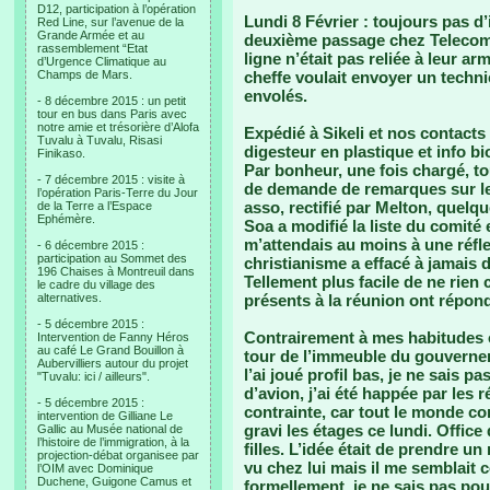
D12, participation à l’opération
Lundi 8 Février
: toujours pas d
Red Line, sur l’avenue de la
Grande Armée et au
deuxième passage chez Telecom, 
rassemblement “Etat
ligne n’était pas reliée à leur 
d’Urgence Climatique au
Champs de Mars.
cheffe voulait envoyer un technic
envolés.
- 8 décembre 2015 : un petit
tour en bus dans Paris avec
notre amie et trésorière d’Alofa
Expédié à Sikeli et nos contacts
Tuvalu à Tuvalu, Risasi
digesteur en plastique et info bi
Finikaso.
Par bonheur, une fois chargé, to
- 7 décembre 2015 : visite à
de demande de remarques sur le
l’opération Paris-Terre du Jour
asso, rectifié par Melton, quelqu
de la Terre a l’Espace
Ephémère.
Soa a modifié la liste du comité
m’attendais au moins à une réfle
- 6 décembre 2015 :
participation au Sommet des
christianisme a effacé à jamais
196 Chaises à Montreuil dans
Tellement plus facile de ne rien
le cadre du village des
alternatives.
présents à la réunion ont répon
- 5 décembre 2015 :
Contrairement à mes habitudes ou
Intervention de Fanny Héros
au café Le Grand Bouillon à
tour de l’immeuble du gouverneme
Aubervilliers autour du projet
l’ai joué profil bas, je ne sais 
"Tuvalu: ici / ailleurs".
d’avion, j’ai été happée par les
- 5 décembre 2015 :
contrainte, car tout le monde com
intervention de Gilliane Le
gravi les étages ce lundi. Offic
Gallic au Musée national de
l’histoire de l’immigration, à la
filles. L’idée était de prendre un
projection-débat organisee par
vu chez lui mais il me semblait c
l’OIM avec Dominique
Duchene, Guigone Camus et
formellement, je ne sais pas pour