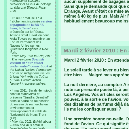
International Solidarity
aucun supplément de bagages alo
Network of NGOs AT belongs
Sans que je demande quoi que ce
to. (Marché Blanqui, Paris
Etrange. Avant c’était de mise av
13e)
même à 40 kg de plus. Mais Air Fi
- 16 au 27 mai 2011 : la
habituellement beaucoup moins
fraîchement imprimée
version
espagnole de la BD "A
l'eau, la Terre"
sera
présentée par le Réseau
Action Climat Tuvaluen dont
Alofa Tuvalu est membre, au
Forum Permanent des
Nations Unies sur les
Questions Indigènes à New
Mardi 2 février 2010 : En
York.
-
From May 16th to 27th, 2011
: The new born
Spanish
Mardi 2 février 2010 : En attenda
version of “our planet
under water” comic book
at
Le soleil tarde à se lever ou bien
the United Nations Permanent
Forum on Indigenous Issues
être bien…. Malgré mes appréhe
in New York with the TuCan
(Tuvalu Climate Action
Network) representatives.
La nuit dernière, au comptoir Ai
note surprenante posée là, à pein
- 4 mai 2011: Sarah Hemstock
Los Angeles. Vos articles seront
tient un stand Alofa et
présente "Small is Beautiful"
pouvez, à la sortie de l’avion, 
dans le cadre de l'exposition
des dizaines de parfums déjà da
du réseau de recherche en
environnement et
ils me les confisquer aussi ?
développement durable de
l'Université de Notts Trent
(Uk).
Une première bonne nouvelle, l’a
-
May 4th, 2011: Exhibit about
fond de l’avion. Ce qui signifie ê
Tuvalu and AT’s small is
douane. Un autre agent accepte
beautiful plan by and with