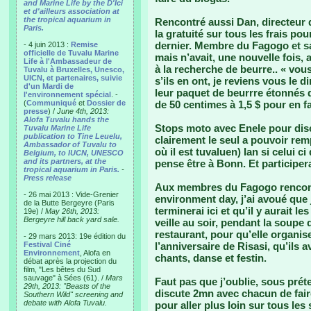
and Marine Life by the D'Ici
et d'ailleurs association at
the tropical aquarium in
Rencontré aussi Dan, directeur 
Paris.
la gratuité sur tous les frais p
dernier. Membre du Fagogo et sa
- 4 juin 2013 :
Remise
officielle de Tuvalu Marine
mais n’avait, une nouvelle fois, 
Life à l'Ambassadeur de
à la recherche de beurre.. « vous
Tuvalu à Bruxelles, Unesco,
UICN, et partenaires, suivie
s’ils en ont, je reviens vous le di
d'un Mardi de
leur paquet de beurrre étonnés d
l'environnement spécial
. -
(
Communiqué
et
Dossier de
de 50 centimes à 1,5 $ pour en f
presse
) /
June 4th, 2013:
Alofa Tuvalu hands the
Stops moto avec Enele pour disc
Tuvalu Marine Life
publication to Tine Leuelu,
clairement le seul a pouvoir re
Ambassador of Tuvalu to
où il est tuvaluen) Ian si celui c
Belgium, to IUCN, UNESCO
and its partners, at the
pense être à Bonn. Et participer
tropical aquarium in Paris.
-
Press release
Aux membres du Fagogo rencontr
- 26 mai 2013 : Vide-Grenier
environment day, j’ai avoué que 
de la Butte Bergeyre (Paris
terminerai ici et qu’il y aurait l
19e) /
May 26th, 2013:
Bergeyre hill back yard sale.
veille au soir, pendant la soupe
restaurant, pour qu’elle organis
- 29 mars 2013: 19e édition du
Festival Ciné
l’anniversaire de Risasi, qu’ils a
Environnement
, Alofa en
chants, danse et festin.
débat après la projection du
film, "Les bêtes du Sud
sauvage" à Sées (61). /
Mars
Faut pas que j’oublie, sous prét
29th, 2013: "Beasts of the
discute 2mn avec chacun de fair
Southern Wild" screening and
debate with Alofa Tuvalu.
pour aller plus loin sur tous les