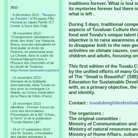
?"
traditions forever. What is lost 
2013
its mysteries forever but there 
what is left .
- 8 décembre 2013 :
"Nuages
au Paradis"
à l'Ecopass Film
Festival au Japan Pacific ICT
During 3 days, traditional comp
Center à Suva (Iles Fidji)
aspects of Tuvaluan Culture thro
- 28 novembre 2013 :
food and Tuvalu’s unique talent 
"Changements climatiques et
objective is to raise awareness a
droits des états" par Natacha
Bracq, avocate spécialisée en
to disappear both to the new gen
droit public et droits de
activities on climate causes, co
l'homme, en partenariat avec
children and adults, focusing on 
La Cimade, dans le cadre du
Festival Migrant'scène à
l'Espace des Diversités et de
This first edition of the Tuvalu 
la Laïcité de Toulouse.
http://www.lacimade.org/minisites/migrantscene
by the unified efforts of many G
of The “Small is Beautiful” (SI
- 22 novembre 2013 :
Education for Sustainable Deve
Semaine de la Solidarité
Internationale, Alofa Tuvalu en
with, as a primary objective, the
duo avec la compagnie Le
and identity.
Makila, au Centre d'animation
de la Place de Fêtes (Paris)
Contact :
tuvalukingtidesfestiva
- 16 novembre 2013 :
Alterlibris - Premier Forum du
Livre des Associations -
The organizers :
Présentation de la BD "A l'eau,
The original committee :
la Terre" et de la publication
"Tuvalu Marine Life".
Ministry of Communication and
Ministry of natural resources a
- 16 et 17 septembre 2013 :
Sea for Society, consultation
Ministry of Home Affairs, cultur
des parties prenantes à