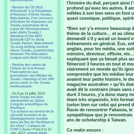
representative.
l’histoire du dvd, perçant ainsi 
- Remise du CD 2013
profond qu’avec les autres. Il a
d'Ecolozik* à la Présidente
mêlées à son bon sens en font u
d'Honneur d'Alofa Tuvalu,
quasi cosmique, politique, spiritu
Nala Ielemia. (*un concours
d'écriture de chansons sur
Tuvalu, partenariat de la
*Bien sur y’a encore beaucoup à
Ligue de l'Enseignement
avec Alofa Tuvalu) /
thème de la culture… et au clima
Handing of the 2013
demandé s’il y aurait un board e
Ecolozik CD* to Alofa
évènements en général. Eux, enfin
Tuvalu Patron, Nala Ielemia
*(a song writing contest
anglais, pour les média, une sui
about Tuvalu, a partnership
ministre, directeur, officier, et
between The Education
League and Alofa Tuvalu).
expliquant que ça faisait plus a
filmeront 3 heures en tout et m
- Remise des cartes de
l'Union de la la Presse
clairement un monde qu’ils ign
Francophone aux
comprendre que les médias leur f
journalistes des Médias de
avaient leur petite histoire, le der
Tuvalu /
Handing of the UPF
press cards to the Tuvalu
magazine australien « qu’ils éta
media people.
avait dit le contraire (mais sans
- Du 8 au 12 juillet, 2013:
duré 3 heures, y’a donc many mor
Alofa Tuvalu est bien
étant très organisés, très format
représentée au 12ème
(selon bien sur celui qui prend 
Congrès scientifique du
Pacifique
Ravie de rencontrer Fakasoa, le
"La science au service de la
sympathique que je rencontrais p
sécurité humaine et du
Développement durable
ans de scholarship à Taiwan.
dans les îles du Pacifique et
les côtes", Campus de
l'USP à Suva
/
From 8 to 12
Ce matin encore :
July, 2013:
several Alofa