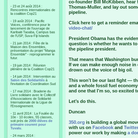
co-founder Bill McKibben, hear 
- 23 et 24 août 2014 :
Thomas-Muller, and lay out some 
Rencontres internationales de
pipeline.
la coalition Cop21
- 19 août 2014 : Pacific
Click here to get a reminder ema
Voices, conférence pour le
video-chat/
lancement de l'ouvrage de
Karibaiti Taoaba, Campus bas
de l'USP, Suva-Fiji Islands
President Obama has the evidenc
question is whether he wants t
- 21 juin 2014 : Fête de la
Maison des Ensembles,
the pipeline president.
présentation du projet "Manga
Ensemble" - reprogrammer le
futur.
That means that Washington bure
If we can make enough noise in
- 19 juin 2014 : Réunion
plénière de la Coalition Cop21
drown out the voice of big oil.
- 14 juin 2014 : Intervention au
This won’t be our last fight — th
Salon des Solidarités
à
l'invitation de Coordination Sud
and a whole fossil fuel economy 
and one that I’m so, so excited 
- 17 mai 2014 : Braderie du
Livre solidaire avec le Collectif
d'Associations de Solidarité
Let’s do this.
Internationale de la Ligue de
l'Enseignement.
Duncan
- 11 avril 2014 : La Foulée du
10e - 10 écoles, 55 classes,
soit près de
2000 élèves de
350.org
is building a global mov
primaire courent pour
with us on
Facebook
and
Twitte
Tuvalu
.
power our work by making
a do
- 24 mars 2014 :