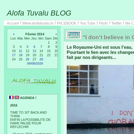
Alofa Tuvalu BLOG
/
/
/
/
/
/
Accueil
Www.alofatuvalu.tv
FACEBOOK
You Tube
Flickr
Twitter
Me C
«
Février 2014
»
"I don't believe in
Lun.
Mar.
Mer.
Jeu.
Ven.
Sam.
Dim.
1
2
Le Royaume-Uni est sous l'eau, 
3
4
5
6
7
8
9
10
11
12
13
14
15
16
Pourtant le lien avec les change
17
18
19
20
21
22
23
fait par nos dirigeants...
24
25
26
27
28
09/08/2026
AGENDA !
2016
TIME TO SIT BACK AND
THINK
ENFIN LA POSSIBILITE DE
FAIRE PAUSE POUR
REFLECHIR