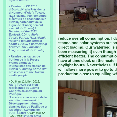
representative.
- Remise du CD 2013
d'Ecolozik* à la Présidente
d'Honneur d'Alofa Tuvalu,
Nala Ielemia. (*un concours
d'écriture de chansons sur
Tuvalu, partenariat de la
Ligue de l'Enseignement
avec Alofa Tuvalu) /
Handing of the 2013
Ecolozik CD* to Alofa
Tuvalu Patron, Nala Ielemia
reduce overall consumption. I d
*(a song writing contest
standalone solar systems are so
about Tuvalu, a partnership
direct loading. Our waterbed is 
between The Education
League and Alofa Tuvalu).
been measuring it) even though 
efficient heater. The consumptio
- Remise des cartes de
l'Union de la la Presse
have at time clock on the heater 
Francophone aux
daylight hours. Nevertheless, if 
journalistes des Médias de
will allow more power to go to t
Tuvalu /
Handing of the UPF
press cards to the Tuvalu
production close to equalling wh
media people.
- Du 8 au 12 juillet, 2013:
Alofa Tuvalu est bien
représentée au 12ème
Congrès scientifique du
Pacifique
"La science au service de la
sécurité humaine et du
Développement durable
dans les îles du Pacifique et
les côtes", Campus de
l'USP à Suva
/
From 8 to 12
July, 2013:
several Alofa