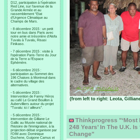
D12, participation à l’opération
Red Line, sur l’avenue de la
Grande Armée et au
rassemblement “Etat
d’Urgence Climatique au
Champs de Mars.
- 8 décembre 2015 : un petit
tour en bus dans Paris avec
notre amie et trésorière d’Alofa
Tuvalu à Tuvalu, Risasi
Finikaso.
- 7 décembre 2015 : visite à
l’opération Paris-Terre du Jour
de la Terre a l’Espace
Ephémère.
- 6 décembre 2015 :
participation au Sommet des
196 Chaises à Montreuil dans
le cadre du village des
alternatives.
- 5 décembre 2015 :
Intervention de Fanny Héros
(from left to right: Leota, Gillian
au café Le Grand Bouillon à
Aubervilliers autour du projet
"Tuvalu: ici / ailleurs".
- 5 décembre 2015 :
intervention de Gilliane Le
Thinkprogress "‘Most E
Gallic au Musée national de
248 Years’ In The U.K. Is
l’histoire de l’immigration, à la
projection-débat organisee par
Change"
l’OIM avec Dominique
Duchene, Guigone Camus et