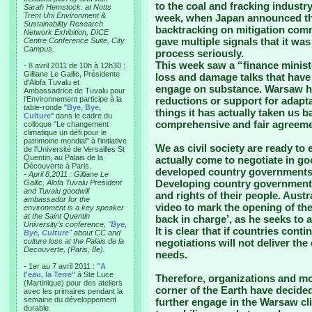
to the coal and fracking industry
Sarah Hemstock. at Notts
Trent Uni Environment &
week, when Japan announced tha
Sustainability Research
backtracking on mitigation com
Network Exhibition, DICE
gave multiple signals that it was
Centre Conference Suite, City
Campus.
process seriously.
This week saw a “finance ministe
- 8 avril 2011 de 10h à 12h30 :
Gilliane Le Gallic, Présidente
loss and damage talks that have 
d'Alofa Tuvalu et
engage on substance. Warsaw ha
Ambassadrice de Tuvalu pour
l'Environnement participe à la
reductions or support for adapt
table-ronde "
Bye, Bye,
things it has actually taken us 
Culture
" dans le cadre du
comprehensive and fair agreemen
colloque "Le changement
climatique un défi pour le
patrimoine mondial" à l'initiative
We as civil society are ready t
de l'Université de Versailles St
Quentin, au Palais de la
actually come to negotiate in go
Découverte à Paris.
developed country governments 
-
April 8,2011 : Gilliane Le
Developing country governments 
Gallic, Alofa Tuvalu President
and Tuvalu goodwill
and rights of their people. Aust
ambassador for the
video to mark the opening of the
environment is a key speaker
at the Saint Quentin
back in charge’, as he seeks to 
University’s conference, "
Bye,
It is clear that if countries cont
Bye, Culture
" about CC and
culture loss at the Palais de la
negotiations will not deliver the
Decouverte, (Paris, 8e).
needs.
- 1er au 7 avril 2011 :
"A
l'eau, la Terre"
à Ste Luce
Therefore, organizations and m
(Martinique) pour des ateliers
corner of the Earth have decided 
avec les primaires pendant la
semaine du développement
further engage in the Warsaw cl
durable.