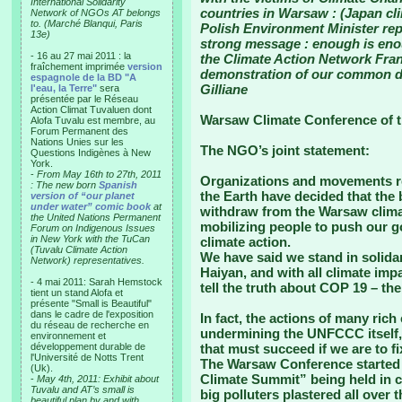
International Solidarity
countries in Warsaw : (Japan cli
Network of NGOs AT belongs
to. (Marché Blanqui, Paris
Polish Environment Minister rep
13e)
strong message : enough is enou
- 16 au 27 mai 2011 : la
the Climate Action Network Fran
fraîchement imprimée
version
demonstration of our common d
espagnole de la BD "A
Gilliane
l'eau, la Terre"
sera
présentée par le Réseau
Action Climat Tuvaluen dont
Warsaw Climate Conference of 
Alofa Tuvalu est membre, au
Forum Permanent des
Nations Unies sur les
The NGO’s joint statement:
Questions Indigènes à New
York.
-
From May 16th to 27th, 2011
Organizations and movements re
: The new born
Spanish
the Earth have decided that the b
version of “our planet
under water” comic book
at
withdraw from the Warsaw climat
the United Nations Permanent
mobilizing people to push our g
Forum on Indigenous Issues
in New York with the TuCan
climate action.
(Tuvalu Climate Action
We have said we stand in solida
Network) representatives.
Haiyan, and with all climate imp
- 4 mai 2011: Sarah Hemstock
tell the truth about COP 19 – t
tient un stand Alofa et
présente "Small is Beautiful"
dans le cadre de l'exposition
In fact, the actions of many rich
du réseau de recherche en
undermining the UNFCCC itself, 
environnement et
développement durable de
that must succeed if we are to fix
l'Université de Notts Trent
The Warsaw Conference started o
(Uk).
Climate Summit” being held in 
-
May 4th, 2011: Exhibit about
Tuvalu and AT’s small is
big polluters plastered all over
beautiful plan by and with