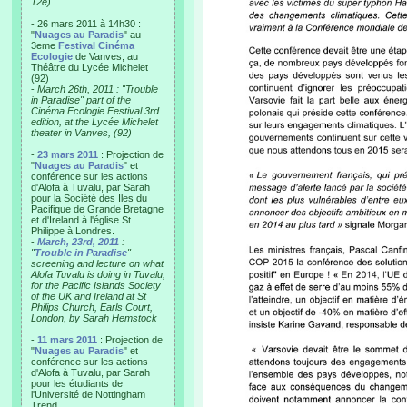
12e).
- 26 mars 2011 à 14h30 :
"
Nuages au Paradis
" au
3eme
Festival Cinéma
Ecologie
de Vanves, au
Théâtre du Lycée Michelet
(92)
-
March 26th, 2011 : "Trouble
in Paradise" part of the
Cinéma Ecologie Festival 3rd
edition, at the Lycée Michelet
theater in Vanves, (92)
-
23 mars 2011
: Projection de
"
Nuages au Paradis
" et
conférence sur les actions
d'Alofa à Tuvalu, par Sarah
pour la Société des Iles du
Pacifique de Grande Bretagne
et d'Ireland à l'église St
Philippe à Londres.
-
March, 23rd, 2011
:
"
Trouble in Paradise
"
screening and lecture on what
Alofa Tuvalu is doing in Tuvalu,
for the Pacific Islands Society
of the UK and Ireland at St
Philips Church, Earls Court,
London, by Sarah Hemstock
-
11 mars 2011
: Projection de
"
Nuages au Paradis
" et
conférence sur les actions
d'Alofa à Tuvalu, par Sarah
pour les étudiants de
l'Université de Nottingham
Trend