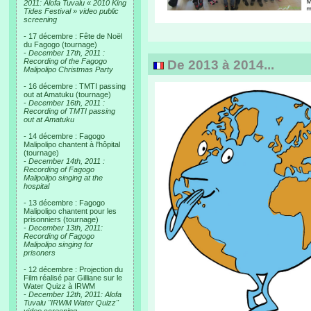
2011: Alofa Tuvalu « 2010 King
Tides Festival » video public
screening
- 17 décembre : Fête de Noël
du Fagogo (tournage)
-
December 17th, 2011 :
Recording of the Fagogo
De 2013 à 2014...
Malipolipo Christmas Party
- 16 décembre : TMTI passing
out at Amatuku (tournage)
-
December 16th, 2011 :
Recording of TMTI passing
out at Amatuku
- 14 décembre : Fagogo
Malipolipo chantent à l'hôpital
(tournage)
-
December 14th, 2011 :
Recording of Fagogo
Malipolipo singing at the
hospital
- 13 décembre : Fagogo
Malipolipo chantent pour les
prisonniers (tournage)
-
December 13th, 2011:
Recording of Fagogo
Malipolipo singing for
prisoners
- 12 décembre : Projection du
Film réalisé par Gilliane sur le
Water Quizz à IRWM
-
December 12th, 2011: Alofa
Tuvalu "IRWM Water Quizz"