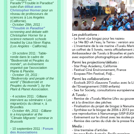
Paradis"/"Trouble in Paradise"
suivi d'un
débat avec
Christopher Horner
pour un
réseau de professeurs de
sciences à Los Angeles
(Californie).
-
October 28th, 2011 :
"
"Trouble in Paradise"
screening and debate with
Christopher Horner for a
science network schools
headed by Lisa Niver Rajna.
(Los Angeles - California).
- 19 octobre 2011 : Table-
ronde dans le cadre de
"Biodiversité et Peuples du
monde", un événement
organisé par l'association
Plante & Planète.
-
October 19, 2011 :
"Biodiversity and people of the
world" ("Biodiversité et
Peuples du monde"), by the
Plant & Planet Association.
- 4 octobre 2011 : Gilliane
intervient au séminaire « Les
migrant(e)s du climat », à
Bruxelles
-
October 4th, 2011 : Gilliane
is a keyspeaker at the
"Climate Migrants" seminar in
Brussels
- 10 septembre 2011 :
Forum
des Associations