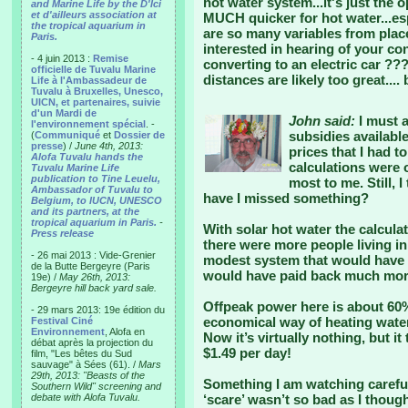
hot water system...it's just the 
and Marine Life by the D'Ici
et d'ailleurs association at
MUCH quicker for hot water...esp
the tropical aquarium in
are so many variables from place 
Paris.
interested in hearing of your c
- 4 juin 2013 :
Remise
converting to an electric car ??? 
officielle de Tuvalu Marine
distances are likely too great...
Life à l'Ambassadeur de
Tuvalu à Bruxelles, Unesco,
UICN, et partenaires, suivie
d'un Mardi de
John said:
I must a
l'environnement spécial
. -
subsidies availabl
(
Communiqué
et
Dossier de
presse
) /
June 4th, 2013:
prices that I had 
Alofa Tuvalu hands the
calculations were 
Tuvalu Marine Life
publication to Tine Leuelu,
most to me. Still, I
Ambassador of Tuvalu to
have I missed something?
Belgium, to IUCN, UNESCO
and its partners, at the
tropical aquarium in Paris.
-
With solar hot water the calcula
Press release
there were more people living i
- 26 mai 2013 : Vide-Grenier
modest system that would have 
de la Butte Bergeyre (Paris
would have paid back much more
19e) /
May 26th, 2013:
Bergeyre hill back yard sale.
Offpeak power here is about 60%
- 29 mars 2013: 19e édition du
economical way of heating water
Festival Ciné
Environnement
, Alofa en
Now it’s virtually nothing, but it
débat après la projection du
$1.49 per day!
film, "Les bêtes du Sud
sauvage" à Sées (61). /
Mars
29th, 2013: "Beasts of the
Something I am watching careful
Southern Wild" screening and
debate with Alofa Tuvalu.
‘scare’ wasn’t so bad as I though