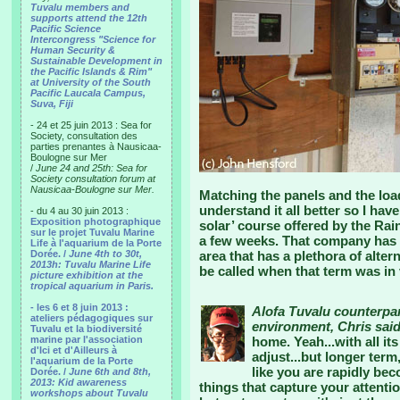
Tuvalu members and
supports attend the 12th
Pacific Science
Intercongress "Science for
Human Security &
Sustainable Development in
the Pacific Islands & Rim"
at University of the South
Pacific Laucala Campus,
Suva, Fiji
- 24 et 25 juin 2013 : Sea for
Society, consultation des
parties prenantes à Nausicaa-
Boulogne sur Mer
/
June 24 and 25th: Sea for
Society consultation forum at
Nausicaa-Boulogne sur Mer.
Matching the panels and the load
understand it all better so I hav
- du 4 au 30 juin 2013 :
Exposition photographique
solar’ course offered by the 
sur le projet Tuvalu Marine
a few weeks. That company has 
Life à l'aquarium de la Porte
Dorée. /
June 4th to 30t,
area that has a plethora of alter
2013h: Tuvalu Marine Life
be called when that term was in 
picture exhibition at the
tropical aquarium in Paris.
- les 6 et 8 juin 2013 :
Alofa Tuvalu counterpar
ateliers pédagogiques sur
environment, Chris said
Tuvalu et la biodiversité
marine par l'association
home. Yeah...with all its
d'Ici et d'Ailleurs à
adjust...but longer term
l'aquarium de la Porte
like you are rapidly be
Dorée. /
June 6th and 8th,
2013: Kid awareness
things that capture your attent
workshops about Tuvalu