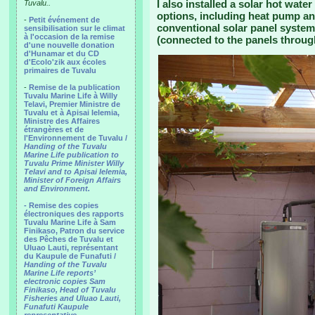
I also installed a solar hot wate
Tuvalu..
options, including heat pump an
-
Petit événement de
conventional solar panel system 
sensibilisation sur le climat
à l'occasion de la remise
(connected to the panels throug
d'une nouvelle donation
d'Hunamar et du CD
d'Ecolo'zik aux écoles
primaires de Tuvalu
-
Remise de la publication
Tuvalu Marine Life à Willy
Telavi, Premier Ministre de
Tuvalu et à Apisai Ielemia,
Ministre des Affaires
étrangères et de
l'Environnement de Tuvalu /
Handing of the Tuvalu
Marine Life publication to
Tuvalu Prime Minister Willy
Telavi and to Apisai Ielemia,
Minister of Foreign Affairs
and Environment.
- Remise des copies
électroniques des rapports
Tuvalu Marine Life à Sam
Finikaso, Patron du service
des Pêches de Tuvalu et
Uluao Lauti, représentant
du Kaupule de Funafuti /
Handing of the Tuvalu
Marine Life reports’
electronic copies Sam
Finikaso, Head of Tuvalu
Fisheries and Uluao Lauti,
Funafuti Kaupule