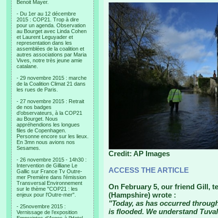
Benoit Mayer.
- Du 1er au 12 décembre
2015 : COP21. Trop à dire
pour un agenda. Observation
au Bourget avec Linda Cohen
et Laurent Leguyader et
representation dans les
assemblées de la coalition et
autres associations par Maria
Vives, notre très jeune amie
catalane.
- 29 novembre 2015 : marche
de la Coalition Climat 21 dans
les rues de Paris.
- 27 novembre 2015 : Retrait
de nos badges
d’observateurs, à la COP21
au Bourget. Nous
appréhendions les longues
files de Copenhagen.
Personne encore sur les lieux.
En 3mn nous avions nos
Sesames.
Credit: AP Images
- 26 novembre 2015 - 14h30 :
Intervention de Gilliane Le
ACCESS THE ARTICLE
Gallic sur France Tv Outre-
mer Première dans l'émission
Transversal Environnement
On February 5, our friend Gill, 
sur le thème "COP21 : les
(Hampshire) wrote :
enjeux pour l'Outre-mer".
"Today, as has occurred throug
- 25novembre 2015 :
is flooded. We understand Tuvalu
Vernissage de l’exposition