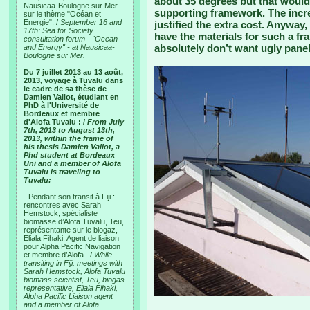
about 35 degrees but that woul
Nausicaa-Boulogne sur Mer
supporting framework. The incr
sur le thème "Océan et
Energie". /
September 16 and
justified the extra cost. Anyway, 
17th: Sea for Society
have the materials for such a fr
consultation forum - "Ocean
absolutely don’t want ugly panels
and Energy" - at Nausicaa-
Boulogne sur Mer.
Du 7 juillet 2013 au 13 août,
2013, voyage à Tuvalu dans
le cadre de sa thèse de
Damien Vallot, étudiant en
PhD à l'Université de
Bordeaux et membre
d'Alofa Tuvalu : /
From July
7th, 2013 to August 13th,
2013, within the frame of
his thesis Damien Vallot, a
Phd student at Bordeaux
Uni and a member of Alofa
Tuvalu is traveling to
Tuvalu:
- Pendant son transit à Fiji :
rencontres avec Sarah
Hemstock, spécialiste
biomasse d’Alofa Tuvalu, Teu,
représentante sur le biogaz,
Eliala Fihaki, Agent de liaison
pour Alpha Pacific Navigation
et membre d’Alofa.. /
While
transiting in Fiji: meetings with
Sarah Hemstock, Alofa Tuvalu
biomass scientist, Teu, biogas
representative, Eliala Fihaki,
Alpha Pacific Liaison agent
and a member of Alofa