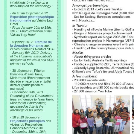
inhabitants by setting up a
workshop on the technology…
- du 10 au 19 janvier 2012 :
Exposition photographique
traditionnelle
au Vaiaku Lagi
Hotel
-
From January 10th to 19th,
2012 : Photo exhibition at the
Vaiaku Lagi Hotel
- 5 janvier 2012 :
Remise de
la donation Hunamar
aux
écoles primaires Nauti et SDA
-
January 5th, 2012: Delivery
of the Hunamar association's
donation to the Nauti and SDA
primary schools.
- 30 décembre : Fête en
l'honneur d'Isaia Taeia,
Ministre de l'Environnement
décédé en exercice en juillet
dernier (participation et
tournage)
-
December 30th, 2011:
Recording of the Government
feast in homage to Isaia Taeia,
Minister for Environment,
deceased in July in the
discharge of his duties.
- 18 et 19 décembre :
Projections publiques
des
vidéos du Festival des
Grandes Marées 2010
-
December 18th to 19th,