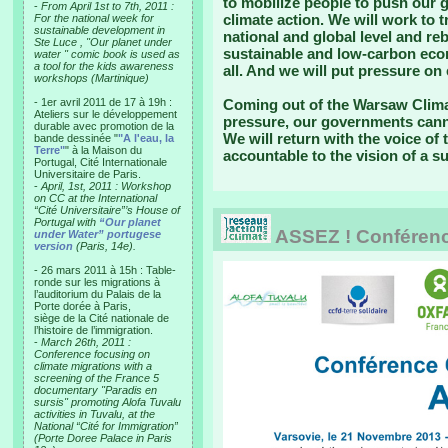
to mobilize people to push our 
-
From April 1st to 7th, 2011 :
climate action. We will work to
For the national week for
sustainable development in
national and global level and re
Ste Luce , "Our planet under
sustainable and low-carbon econ
water " comic book is used as
a tool for the kids awareness
all. And we will put pressure on
workshops (Martinique)
- 1er avril 2011 de 17 à 19h :
Coming out of the Warsaw Climat
Ateliers sur le développement
pressure, our governments canno
durable avec promotion de la
We will return with the voice of
bande dessinée "
"A l'eau, la
Terre"
" à la Maison du
accountable to the vision of a su
Portugal, Cité Internationale
Universitaire de Paris.
-
April, 1st, 2011 : Workshop
on CC at the International
“Cité Universitaire”’s House of
Portugal with
“Our planet
ASSEZ ! Conférence
under Water” portugese
version
(Paris, 14e).
- 26 mars 2011 à 15h : Table-
ronde sur les migrations à
l’auditorium du Palais de la
Porte dorée à Paris,
siège de la Cité nationale de
l’histoire de l’immigration.
-
March 26th, 2011 :
Conference focusing on
climate migrations with a
screening of the France 5
documentary "Paradis en
sursis" promoting Alofa Tuvalu
activities in Tuvalu, at the
National “Cité for Immigration”
(Porte Doree Palace in Paris