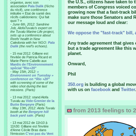
the U.S., citizens have taken to 
organise, avec son
association
Pala Dalik
(l’écho
members of Congress voiced con
du récif), une conférence
growing now that a fast-track bi
intitulée « Etat de santé des
make sure those Senators and R
récifs calédoniens: Qui fait
quoi ? »
our message loud and clear:
-
June 6th, 2012: Sandrine
Job, AlofaTuvalu’s expert on
the Tuvalu Marine Life project,
We oppose the "fast-track" bill, 
sets up a conference about
Reefs’ health in New
Any trade agreement that gives 
Caledonia with her NGO:
Pala
Dalik
(the reef’s echoes).
but a trade agreement like this 
planet.
- 15 mai 2012: Gilliane est
l'invitée de Patricia Ricard et
Marie-Pierre Cabello aux
Onward,
Mardis de l'Environnement
spécial "Rio+20"
-
May 15th, 2012:
«
Phil
Environment on Tuesday »
conference on “Rio +20”
with screening of some of the
350.org
is building a global mov
video shot during the last
with us on
facebook
and
Twitter
missions. (Paris)
- 13 mai 2012: stand Alofa
Tuvalu au
Vide-Grenier de la
Butte Bergeyre
(Paris)
-
May 13th, 2012: Alofa Tuvalu
from 2013 feelings to 
booth at the
Bergeyre hill
back yard sale
. (Paris)
- 13 mai 2012 de 11h10 à
11h30: Gilliane est l'invitée
d'Anne Cécile Bras dans
l'émission
C'est pas du Vent