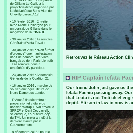
- 19 mars 2016 : participation
de Gilliane Le Gallic à la
projection-débat organisée par
la Médiathèque Boris Vian de
Chevilly-Larue. A 17h
- 10 février 2016 : Entretien
avec Michel Delberghe pour
un portrait de Gilliane dans le
magazine de la CIMADE
- 30 janvier 2016 : Assemblée
Générale d’Alofa Tuvalu
- 30 janvier 2016 : “Non à l’état
d’urgence” une manifestation
Retrouvez le Réseau Action Cli
dans de nombreuses villes
françaises dont Paris bien sûr
. L’assemblée nous a
empêchés d’y participer.
- 23 janvier 2016 : Assemblée
RIP Captain Iefata Pae
Générale de la Coalition 21
- 16 janvier 2016 : marche de
Our friend John just gave us th
soutien aux agriculteurs de
Iefata Paeniu passing away. Our
Notre Dame des Landes
that Leota is not Tmti chief eng
- D’Aout à fin décembre :
depôt. Eti son in law in now is 
préparation et clôture du
dossier “biorap Tuvalu“avec le
SPREP et Dani Ceccarrelli,
scientifique, co-auteure déjà
du TML Un projet annulé à la
dernière minute par le
Gouvernement.
- 9 décembre 2015 : pour le