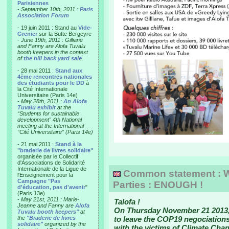
Parisiennes
-
September 10th, 2011 :
Paris
Association Forum
- 19 juin 2011 : Stand au
Vide-
Grenier
sur la Butte Bergeyre
-
June 19th, 2011 : Gilliane
and Fanny are Alofa Tuvalu
booth keepers in the context
of
the hill back yard sale
.
- 28 mai 2011 :
Stand aux
4ème rencontres nationales
des étudiants pour le DD
à
la Cité Internationale
Universitaire (Paris 14e)
-
May 28th, 2011 :
An Alofa
Tuvalu exhibit
at the
“Students for sustainable
development” 4th National
meeting at the International
“Cité Universitaire” (Paris 14e)
- 21 mai 2011 :
Stand à la
"braderie de livres solidaire"
organisée par le Collectif
d'Associations de Solidarité
Internationale de la Ligue de
Common statement : W
l'Enseignement pour la
Campagne "Pas
Parties : ENOUGH !
d'éducation, pas d'avenir
"
(Paris 13e)
-
May 21st, 2011 : Marie-
Talofa !
Jeanne and Fanny are
Alofa
On Thursday November 21 2013,
Tuvalu booth keepers"
at
the
"Braderie de livres
to leave the COP19 negociations. 
solidaire"
organized by the
with the victims of Climate Cha