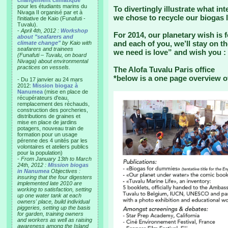
changement climatique"
pour les étudiants marins du
To divertingly illustrate what int
Nivaga II organisé par et à
we chose to recycle our biogas l
l'initiative de Kaio (Funafuti -
Tuvalu).
-
April 4th, 2012 :
Workshop
For 2014, our planetary wish is f
about "seafarers and
and each of you, we’ll stay on t
climate change"
by Kaio with
seafarers and trainees
we need is love” and wish you :
(Funafuti – Tuvalu, on board
Nivaga) about environmental
practices on vessels.
The Alofa Tuvalu Paris office
*below is a one page overview o
- Du 17 janvier au 24 mars
2012:
Mission biogaz à
Nanumea
(mise en place de
récupérateurs d'eau,
remplacement des réchauds,
construction des porcheries,
distributions de graines et
mise en place de jardins
potagers, nouveau train de
formation pour un usage
pérenne des 4 unités par les
volontaires et ateliers publics
pour la population)
-
From January 13th to March
24th, 2012 :
Mission biogas
in Nanumea
Objectives :
insuring that the four digesters
implemented late 2010 are
working to satisfaction, setting
up one water tank at each
owners' place, build individual
piggeries, setting up the basis
for garden, training owners
and workers as well as raising
awareness among the Island