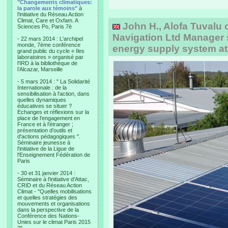
"Changements climatiques:
la parole aux témoins"
à
l'initiative du Réseau Action
Climat, Care et Oxfam. A
John H., Alofa Tuvalu 
Sciences Po, Paris 7è
Navigation Ltd Manager 
- 22 mars 2014 : L'archipel
monde, 7ème conférence
energy supply system at
grand public du cycle « Iles
laboratoires » organisé par
l'IRD à la bibliothèque de
l’Alcazar, Marseille
- 5 mars 2014 : " La Solidarité
Internationale : de la
sensibilisation à l'action, dans
quelles dynamiques
éducatives se situer ?
Echanges et réflexions sur la
place de l'engagement en
France et à l'étranger ;
présentation d'outils et
d'actions pédagogiques ".
Séminaire jeunesse à
l'initiative de la Ligue de
l'Enseignement Fédération de
Paris
- 30 et 31 janvier 2014 :
Séminaire à l'initiative d'Attac,
CRID et du Réseau Action
Climat - "Quelles mobilisations
et quelles stratégies des
mouvements et organisations
dans la perspective de la
Conférence des Nations-
Unies sur le climat Paris 2015