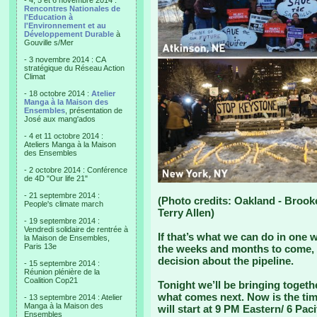
- 4, 5 et 6 novembre 2014 :
Rencontres Nationales de
l'Education à
l'Environnement et au
Développement Durable
à
Gouville s/Mer
- 3 novembre 2014 : CA
stratégique du Réseau Action
Climat
- 18 octobre 2014 :
Atelier
Manga à la Maison des
Ensembles
, présentation de
José aux mang'ados
- 4 et 11 octobre 2014 :
Ateliers Manga à la Maison
des Ensembles
- 2 octobre 2014 : Conférence
de 4D "Our life 21"
- 21 septembre 2014 :
(Photo credits: Oakland - Brook
People's climate march
Terry Allen)
- 19 septembre 2014 :
Vendredi solidaire de rentrée à
If that’s what we can do in one 
la Maison de Ensembles,
Paris 13e
the weeks and months to come, 
decision about the pipeline.
- 15 septembre 2014 :
Réunion plénière de la
Coalition Cop21
Tonight we’ll be bringing togeth
what comes next. Now is the tim
- 13 septembre 2014 : Atelier
Manga à la Maison des
will start at 9 PM Eastern/ 6 Pa
Ensembles