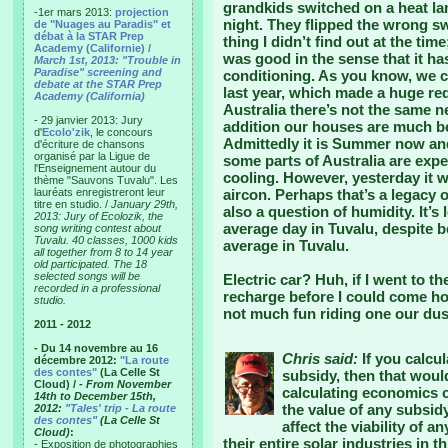
grandkids switched on a heat lam
-1er mars 2013:
projection
night. They flipped the wrong swi
de "Nuages au Paradis" et
débat à la STAR Prep
thing I didn’t find out at the tim
Academy (Californie) /
was good in the sense that it ha
March 1st, 2013: "Trouble in
Paradise" screening and
conditioning. As you know, we c
debate at the STAR Prep
last year, which made a huge re
Academy (California)
Australia there’s not the same n
- 29 janvier 2013: Jury
addition our houses are much be
d'
Ecolo'zik
, le concours
Admittedly it is Summer now and
d'écriture de chansons
organisé par la Ligue de
some parts of Australia are expe
l'Enseignement autour du
cooling. However, yesterday it w
thème "Sauvons Tuvalu". Les
lauréats enregistreront leur
aircon. Perhaps that’s a legacy of
titre en studio. /
January 29th,
also a question of humidity. It’
2013: Jury of Ecolozik, the
average day in Tuvalu, despite b
song writing contest about
Tuvalu. 40 classes, 1000 kids
average in Tuvalu.
all together from 8 to 14 year
old participated. The 18
selected songs will be
Electric car? Huh, if I went to t
recorded in a professional
recharge before I could come hom
studio.
not much fun riding one our dus
2011 - 2012
- Du 14 novembre au 16
Chris said:
If you calcul
décembre 2012:
"La route
des contes"
(La Celle St
subsidy, then that woul
Cloud) /
- From November
calculating economics of
14th to December 15th,
the value of any subsidy 
2012:
"Tales' trip - La route
des contes"
(La Celle St
affect the viability of 
Cloud)
:
their entire solar industries in t
- Exposition de photographies