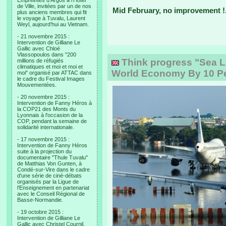
Empreintes d’Argos à l’Hotel
de Ville, invitées par un de nos
Mid February, no improvement !.
plus anciens membres qui fit
le voyage à Tuvalu, Laurent
Weyl, aujourd’hui au Vietnam.
- 21 novembre 2015 :
Intervention de Gilliane Le
Gallic avec Chloé
Vlassopoulos dans "200
Think progress "Sea L
millions de réfugiés
climatiques et moi et moi et
World Economy By 10 Pe
moi" organisé par ATTAC dans
le cadre du Festival Images
Mouvementées.
- 20 novembre 2015 :
Intervention de Fanny Héros à
la COP21 des Monts du
Lyonnais à l'occasion de la
COP, pendant la semaine de
solidarité internationale.
- 17 novembre 2015 :
Intervention de Fanny Héros
suite à la projection du
documentaire "Thule Tuvalu"
de Matthias Von Gunten, à
Condé-sur-Vire dans le cadre
d'une série de ciné-débats
organisés par la Ligue de
l'Enseignement en partenariat
avec le Conseil Régional de
Basse-Normandie.
- 19 octobre 2015 :
Intervention de Gilliane Le
Gallic avec Christel Cournil,