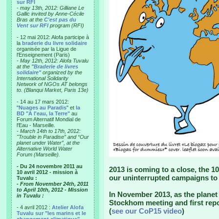
sur RFI
-
may 13th, 2012: Gilliane Le
Gallic invited by Anne-Cécile
Bras at the
C'est pas du
Vent sur RFI
program (RFI)
- 12 mai 2012: Alofa participe à
la
braderie du livre solidaire
organisée par la Ligue de
l'Enseignement (Paris)
-
May 12th, 2012: Alofa Tuvalu
at the
"Braderie de livres
solidaire"
organized by the
International Solidarity
Network of NGOs AT belongs
to. (Blanqui Market, Paris 13e)
- 14 au 17 mars 2012:
"
Nuages au Paradis
" et
la
BD "A l'eau, la Terre"
au
Forum Alternatif Mondial de
l'Eau - Marseille.
-
March 14th to 17th, 2012:
"Trouble in Paradise” and “Our
planet under Water”, at the
Alternative World Water
Forum (Marseille).
- Du 24 novembre 2011 au
2013 is coming to a close, the 10
10 avril 2012 - mission à
our uninterrupted campaigns to 
Tuvalu :
- From November 24th, 2011
to April 10th, 2012 - Mission
In November 2013, as the planet 
in Tuvalu :
Stockhom meeting and first repo
- 4 avril 2012 :
Atelier Alofa
(
see our CoP15 video
)
Tuvalu sur "les marins et le