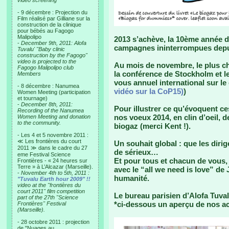
video screening
- 9 décembre : Projection du
Film réalisé par Gilliane sur la
construction de la clinique
pour bébés au Fagogo
Malipolipo
2013 s’achève, la 10ème année d
-
December 9th, 2011: Alofa
campagnes ininterrompues depui
Tuvalu' "Baby clinic
construction by the Fagogo"
video is projected to the
Au mois de novembre, le plus ch
Fagogo Malipolipo club
la conférence de Stockholm et le
Members
vous annuel international sur le 
- 8 décembre : Nanumea
vidéo sur la CoP15)
)
Women Meeting (participation
et tournage)
-
December 8th, 2011:
Pour illustrer ce qu’évoquent c
Recording of the Nanumea
nos voeux 2014, en clin d’oeil, de
Women Meeting and donation
to the community.
biogaz (merci Kent !).
- Les 4 et 5 novembre 2011 :
≪ Les frontières du court
Un souhait global : que les diri
2011 ≫ dans le cadre du 27
de sérieux…
eme Festival Science
Et pour tous et chacun de vous, 
Frontières - « 24 heures sur
Terre » à L’Alcazar (Marseille).
avec le “all we need is love” de
-
November 4th to 5th, 2011 :
humanité.
"Tuvalu Earth hour 2009" !!
video at the "frontières du
court 2011" film competition
Le bureau parisien d’Alofa Tuva
part of the 27th "Science
*ci-dessous un aperçu de nos ac
Frontières" Festival
(Marseille).
- 28 octobre 2011 : projection
de "Nuages au