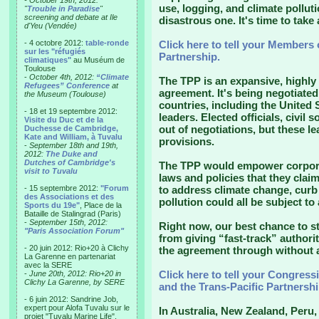
- October 19th, 2012:
use, logging, and climate pollut
"
Trouble in Paradise
"
screening and debate at Ile
disastrous one. It's time to take 
d'Yeu (Vendée)
- 4 octobre 2012:
table-ronde
Click here to tell your Members 
sur les "réfugiés
Partnership.
climatiques"
au Muséum de
Toulouse
-
October 4th, 2012:
“Climate
The TPP is an expansive, highly 
Refugees” Conference
at
agreement. It's being negotiated
the Museum (Toulouse)
countries, including the United 
- 18 et 19 septembre 2012:
leaders. Elected officials, civil
Visite du Duc et de la
out of negotiations, but these 
Duchesse de Cambridge,
Kate and William, à Tuvalu
provisions.
-
September 18th and 19th,
2012:
The Duke and
Dutches of Cambridge's
The TPP would empower corpora
visit to Tuvalu
laws and policies that they claim
- 15 septembre 2012:
"Forum
to address climate change, curb 
des Associations et des
pollution could all be subject to 
Sports du 19e"
, Place de la
Bataille de Stalingrad (Paris)
-
September 15th, 2012:
Right now, our best chance to st
"Paris Association Forum"
from giving “fast-track” author
- 20 juin 2012: Rio+20 à Clichy
the agreement through without a
La Garenne en partenariat
avec la SERE
Click here to tell your Congressi
-
June 20th, 2012: Rio+20 in
Clichy La Garenne, by SERE
and the Trans-Pacific Partnershi
- 6 juin 2012: Sandrine Job,
expert pour Alofa Tuvalu sur le
In Australia, New Zealand, Peru,
projet "Tuvalu Marine Life",