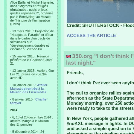
Alice Baillat et Michel Hignette,
dans "Migrants et réfugiés
climatiques : quels enjeux,
quelles réponses ?", organisé
par le Bondyblog, au Musée
de l'Histoire de l'immigration
(Paris)
Credit: SHUTTERSTOCK - Flood h
- 13 mars 2015 : Projection de
"Nuages au Paradis" et débat
ACCESS THE ARTICLE
dans le cadre d'un cycle de
séminaires sur
"développement durable et
cinéma" à Science Po.
350.org "I don’t think I
- 15 janvier 2015 : Réunion
plénière de la Coalition Climat
last night."
21
- 13 janvier 2015 : Ateliers Our
Friends,
Life 21, prises de vue 3/4
avec 4D
I don’t think I’ve ever seen anyth
- 10 janvier 2015 :
Atelier
Manga de rentrée à la
Maison des Ensembles
The call to organize rallies aga
afternoon as the State Departmen
- 8 janvier 2015 :
Charlie
Monday morning, over 250 actio
forever
were ready to take to the streets
2014
- 6, 13 et 20 décembre 2014 :
In New York, people gathered af
ateliers Manga à la Maison
#noKXL message in lights. In D
des Ensembles
and asked a simple question to 
- 5 décembre 2014 : 24
champion or the pipeline preside