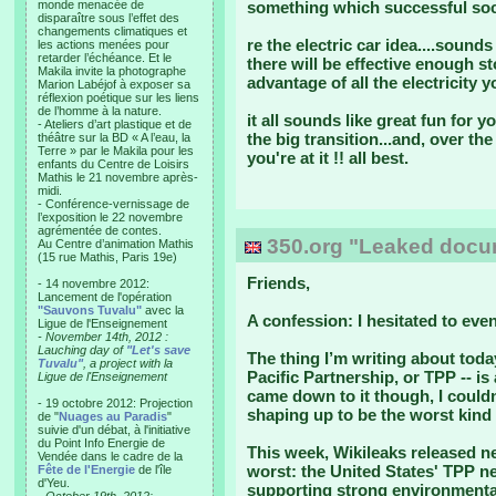
monde menacée de
something which successful soc
disparaître sous l’effet des
changements climatiques et
re the electric car idea....sound
les actions menées pour
retarder l’échéance. Et le
there will be effective enough s
Makila invite la photographe
advantage of all the electricity 
Marion Labéjof à exposer sa
réflexion poétique sur les liens
de l’homme à la nature.
it all sounds like great fun for 
- Ateliers d’art plastique et de
the big transition...and, over th
théâtre sur la BD « A l’eau, la
Terre » par le Makila pour les
you're at it !! all best.
enfants du Centre de Loisirs
Mathis le 21 novembre après-
midi.
- Conférence-vernissage de
l’exposition le 22 novembre
agrémentée de contes.
350.org "Leaked docum
Au Centre d’animation Mathis
(15 rue Mathis, Paris 19e)
Friends,
- 14 novembre 2012:
Lancement de l'opération
"Sauvons Tuvalu"
avec la
A confession: I hesitated to even
Ligue de l'Enseignement
- November 14th, 2012 :
Lauching day of
"Let's save
The thing I’m writing about toda
Tuvalu"
, a project with la
Pacific Partnership, or TPP -- i
Ligue de l'Enseignement
came down to it though, I couldn
- 19 octobre 2012: Projection
shaping up to be the worst kind
de "
Nuages au Paradis
"
suivie d'un débat, à l'initiative
du Point Info Energie de
This week, Wikileaks released n
Vendée dans le cadre de la
worst: the United States' TPP n
Fête de l'Energie
de l'île
d'Yeu.
supporting strong environmental