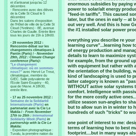
et d’artisanat jusqu’au 12
enormous subsidies by paying w
décembre.
power to solar/alt energy produc
- Rencontre avec des élèves
de la Celle St Cloud le 5
"feed-in tariffs". This caused s
décembre
later, but the ones in early -- a
Dans les salons d’exposition
out very well. And this is how 
de l’Hôtel de ville de la Celle St
Cloud (Yvelines) - 8E, avenue
the #1 installed solar power prod
Charles de Gaulle. Entrée libre
tous les jours de 15h à 18h00.
everything you describe re your h
- 29 novembre 2012 :
learning curve"...learning how t
Rencontre-débat sur les
of energy production and manag
changements climatiques à
Pantin (Paris) /
- November
details to learn to maximize sy
29th, 2012 : Climate Change
for example, from the ground up,
conference (Paris)
:
"Le changement
with equipment but rather with a
climatique: où en sommes-
the orientation of the building
nous?"
avec Hervé Le Treut,
climatologue, membre du
kind of landscaping is used to p
GIEC. Salle polyvalente de
latter category is known as "pas
l’Ecole Saint-Exupéry - 40,
WITHOUT active solar systems to
quai de l’Aisne. A 18h30,
entrée libre.
comfort. Intelligence with pass
for the more costly active ones
- 17 au 25 novembre 2012 :
Semaine de la Solidarité
utilize season sun-angles to s
Internationale (Paris)
en
but to allow sun in in winter to h
partenariat avec la Cie Le
hundreds of such "tricks" to wor
Makila /
- From November
17th to 25th :
International
Solidarity Week (Paris)
in
one point of interest to me: d
partnership with la Cie Le
Makila
:
terms of learning how to best m
- Exposition photographique :
footprint....but in many ways a
Tuvalu, la première nation du