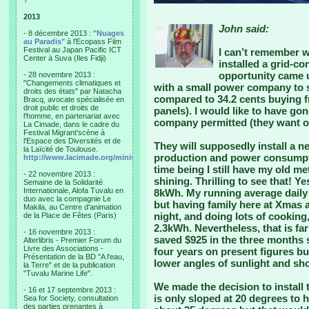
?"
2013
John said:
- 8 décembre 2013 :
"Nuages
au Paradis"
à l'Ecopass Film
Festival au Japan Pacific ICT
I can’t remember w
Center à Suva (Iles Fidji)
installed a grid-c
opportunity came 
- 28 novembre 2013 :
"Changements climatiques et
with a small power company to 
droits des états" par Natacha
compared to 34.2 cents buying f
Bracq, avocate spécialisée en
droit public et droits de
panels). I would like to have gon
l'homme, en partenariat avec
company permitted (they want 
La Cimade, dans le cadre du
Festival Migrant'scène à
l'Espace des Diversités et de
They will supposedly install a 
la Laïcité de Toulouse.
production and power consumpti
http://www.lacimade.org/minisites/migrantscene
time being I still have my old m
- 22 novembre 2013 :
shining. Thrilling to see that!
Semaine de la Solidarité
Internationale, Alofa Tuvalu en
8kWh. My running average dail
duo avec la compagnie Le
but having family here at Xmas 
Makila, au Centre d'animation
night, and doing lots of cooking
de la Place de Fêtes (Paris)
2.3kWh. Nevertheless, that is far
- 16 novembre 2013 :
saved $925 in the three months 
Alterlibris - Premier Forum du
Livre des Associations -
four years on present figures bu
Présentation de la BD "A l'eau,
lower angles of sunlight and sho
la Terre" et de la publication
"Tuvalu Marine Life".
We made the decision to install 
- 16 et 17 septembre 2013 :
is only sloped at 20 degrees to h
Sea for Society, consultation
des parties prenantes à