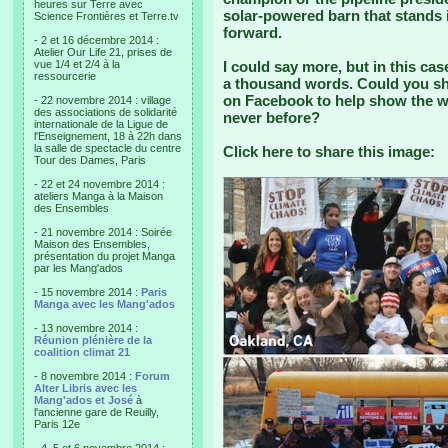
heures sur Terre avec
solar-powered barn that stands i
Science Frontières et Terre.tv
forward.
- 2 et 16 décembre 2014 :
Atelier Our Life 21, prises de
vue 1/4 et 2/4 à la
I could say more, but in this case
ressourcerie
a thousand words. Could you sha
on Facebook to help show the wo
- 22 novembre 2014 : village
des associations de solidarité
never before?
internationale de la Ligue de
l'Enseignement, 18 à 22h dans
la salle de spectacle du centre
Click here to share this image:
Tour des Dames, Paris
- 22 et 24 novembre 2014 :
ateliers Manga à la Maison
des Ensembles
- 21 novembre 2014 : Soirée
Maison des Ensembles,
présentation du projet Manga
par les Mang'ados
- 15 novembre 2014 :
Paris
Manga avec les Mang'ados
- 13 novembre 2014 :
Réunion plénière de la
coalition climat 21
- 8 novembre 2014 :
Forum
Alter Libris avec les
Mang'ados et José
à
l'ancienne gare de Reuilly,
Paris 12e