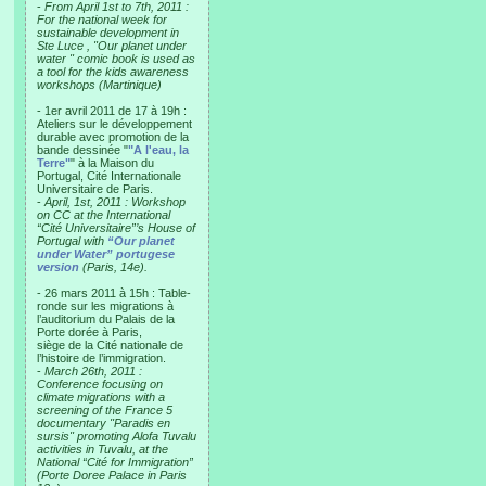
-
From April 1st to 7th, 2011 :
For the national week for
sustainable development in
Ste Luce , "Our planet under
water " comic book is used as
a tool for the kids awareness
workshops (Martinique)
- 1er avril 2011 de 17 à 19h :
Ateliers sur le développement
durable avec promotion de la
bande dessinée "
"A l'eau, la
Terre"
" à la Maison du
Portugal, Cité Internationale
Universitaire de Paris.
-
April, 1st, 2011 : Workshop
on CC at the International
“Cité Universitaire”’s House of
Portugal with
“Our planet
under Water” portugese
version
(Paris, 14e).
- 26 mars 2011 à 15h : Table-
ronde sur les migrations à
l’auditorium du Palais de la
Porte dorée à Paris,
siège de la Cité nationale de
l’histoire de l’immigration.
-
March 26th, 2011 :
Conference focusing on
climate migrations with a
screening of the France 5
documentary "Paradis en
sursis" promoting Alofa Tuvalu
activities in Tuvalu, at the
National “Cité for Immigration”
(Porte Doree Palace in Paris