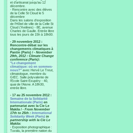
et d’artisanat jusqu’au 12
décembre.
- Rencontre avec des élèves
de la Celle St Cloud le 5
décembre
Dans les salons d’exposition
de l’Hôtel de ville de la Celle St
Cloud (Yvelines) - 8E, avenue
Charles de Gaulle. Entrée libre
tous les jours de 15h à 18h00.
- 29 novembre 2012 :
Rencontre-débat sur les
changements climatiques à
Pantin (Paris) /
- November
29th, 2012 : Climate Change
conference (Paris)
:
"Le changement
climatique: où en sommes-
nous?"
avec Hervé Le Treut,
climatologue, membre du
GIEC. Salle polyvalente de
l’Ecole Saint-Exupéry - 40,
quai de l’Aisne. A 18h30,
entrée libre.
- 17 au 25 novembre 2012 :
Semaine de la Solidarité
Internationale (Paris)
en
partenariat avec la Cie Le
Makila /
- From November
17th to 25th :
International
Solidarity Week (Paris)
in
partnership with la Cie Le
Makila
:
- Exposition photographique :
Tuvalu, la première nation du