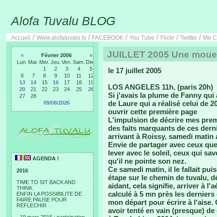
Alofa Tuvalu BLOG
/
/
/
/
/
/
Accueil
Www.alofatuvalu.tv
FACEBOOK
You Tube
Flickr
Twitter
Me C
JUILLET 2005 Une mouett
«
Février 2006
»
Lun.
Mar.
Mer.
Jeu.
Ven.
Sam.
Dim.
1
2
3
4
5
le 17 juillet 2005
6
7
8
9
10
11
12
13
14
15
16
17
18
19
LOS ANGELES 11h, (paris 20h)
20
21
22
23
24
25
26
Si j'avais la plume de Fanny qui
27
28
de Laure qui a réalisé celui de 20
09/08/2026
ouvrir cette première page
L'impulsion de décrire mes prem
des faits marquants de ces dern
arrivant à Roissy, samedi matin 
Envie de partager avec ceux que
lever avec le soleil, ceux qui s
AGENDA !
qu'il ne pointe son nez.
Ce samedi matin, il le fallait p
2016
étape sur le chemin de tuvalu, dé
TIME TO SIT BACK AND
aidant, cela signifie, arriver à l
THINK
calculé à 5 mn près les derniers 
ENFIN LA POSSIBILITE DE
FAIRE PAUSE POUR
mon départ pour écrire à l'aise.
REFLECHIR
avoir tenté en vain (presque) de