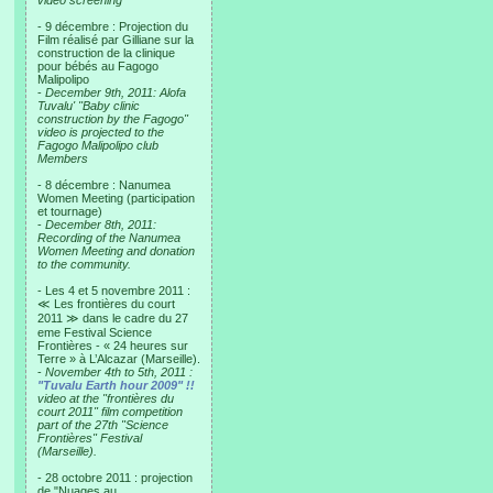
video screening
- 9 décembre : Projection du
Film réalisé par Gilliane sur la
construction de la clinique
pour bébés au Fagogo
Malipolipo
-
December 9th, 2011: Alofa
Tuvalu' "Baby clinic
construction by the Fagogo"
video is projected to the
Fagogo Malipolipo club
Members
- 8 décembre : Nanumea
Women Meeting (participation
et tournage)
-
December 8th, 2011:
Recording of the Nanumea
Women Meeting and donation
to the community.
- Les 4 et 5 novembre 2011 :
≪ Les frontières du court
2011 ≫ dans le cadre du 27
eme Festival Science
Frontières - « 24 heures sur
Terre » à L’Alcazar (Marseille).
-
November 4th to 5th, 2011 :
"Tuvalu Earth hour 2009" !!
video at the "frontières du
court 2011" film competition
part of the 27th "Science
Frontières" Festival
(Marseille).
- 28 octobre 2011 : projection
de "Nuages au