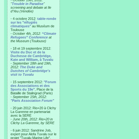
- October 19th, 2012:
"
Trouble in Paradise
"
screening and debate at Ile
d'Yeu (Vendée)
- 4 octobre 2012:
table-ronde
sur les "réfugiés
climatiques"
au Muséum de
Toulouse
-
October 4th, 2012:
“Climate
Refugees” Conference
at
the Museum (Toulouse)
- 18 et 19 septembre 2012:
Visite du Duc et de la
Duchesse de Cambridge,
Kate and William, à Tuvalu
-
September 18th and 19th,
2012:
The Duke and
Dutches of Cambridge's
visit to Tuvalu
- 15 septembre 2012:
"Forum
des Associations et des
Sports du 19e"
, Place de la
Bataille de Stalingrad (Paris)
-
September 15th, 2012:
"Paris Association Forum"
- 20 juin 2012: Rio+20 à Clichy
La Garenne en partenariat
avec la SERE
-
June 20th, 2012: Rio+20 in
Clichy La Garenne, by SERE
- 6 juin 2012: Sandrine Job,
expert pour Alofa Tuvalu sur le
projet "Tuvalu Marine Life",