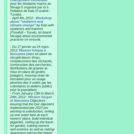
changement climatique"
pour les étudiants marins du
Nivaga II organisé par et à
l'initiative de Kaio (Funafuti -
Tuvalu).
-
April 4th, 2012 :
Workshop
about "seafarers and
climate change"
by Kaio with
seafarers and trainees
(Funafuti – Tuvalu, on board
Nivaga) about environmental
practices on vessels.
- Du 17 janvier au 24 mars
2012:
Mission biogaz à
Nanumea
(mise en place de
récupérateurs d'eau,
remplacement des réchauds,
construction des porcheries,
distributions de graines et
mise en place de jardins
potagers, nouveau train de
formation pour un usage
pérenne des 4 unités par les
volontaires et ateliers publics
pour la population)
-
From January 13th to March
24th, 2012 :
Mission biogas
in Nanumea
Objectives :
insuring that the four digesters
implemented late 2010 are
working to satisfaction, setting
up one water tank at each
owners' place, build individual
piggeries, setting up the basis
for garden, training owners
and workers as well as raising
awareness among the Island