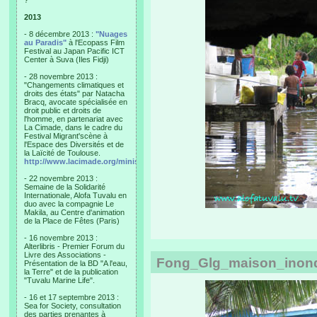
?"
2013
- 8 décembre 2013 :
"Nuages
au Paradis"
à l'Ecopass Film
Festival au Japan Pacific ICT
Center à Suva (Iles Fidji)
- 28 novembre 2013 :
"Changements climatiques et
droits des états" par Natacha
Bracq, avocate spécialisée en
droit public et droits de
l'homme, en partenariat avec
La Cimade, dans le cadre du
Festival Migrant'scène à
l'Espace des Diversités et de
la Laïcité de Toulouse.
http://www.lacimade.org/minisites/migrantscene
- 22 novembre 2013 :
Semaine de la Solidarité
Internationale, Alofa Tuvalu en
duo avec la compagnie Le
Makila, au Centre d'animation
de la Place de Fêtes (Paris)
- 16 novembre 2013 :
Alterlibris - Premier Forum du
Livre des Associations -
Fong_Glg_maison_inond
Présentation de la BD "A l'eau,
la Terre" et de la publication
"Tuvalu Marine Life".
- 16 et 17 septembre 2013 :
Sea for Society, consultation
des parties prenantes à