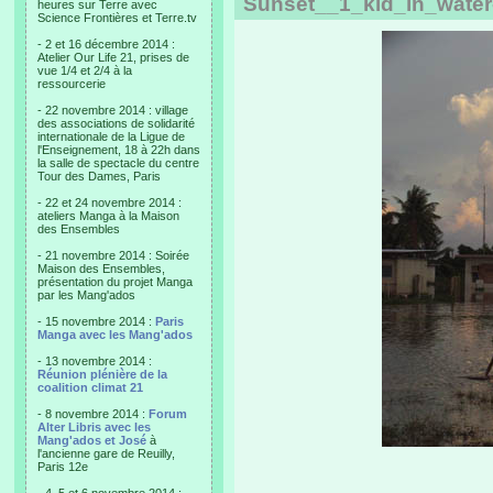
Sunset__1_kid_in_water
heures sur Terre avec
Science Frontières et Terre.tv
- 2 et 16 décembre 2014 :
Atelier Our Life 21, prises de
vue 1/4 et 2/4 à la
ressourcerie
- 22 novembre 2014 : village
des associations de solidarité
internationale de la Ligue de
l'Enseignement, 18 à 22h dans
la salle de spectacle du centre
Tour des Dames, Paris
- 22 et 24 novembre 2014 :
ateliers Manga à la Maison
des Ensembles
- 21 novembre 2014 : Soirée
Maison des Ensembles,
présentation du projet Manga
par les Mang'ados
- 15 novembre 2014 :
Paris
Manga avec les Mang'ados
- 13 novembre 2014 :
Réunion plénière de la
coalition climat 21
- 8 novembre 2014 :
Forum
Alter Libris avec les
Mang'ados et José
à
l'ancienne gare de Reuilly,
Paris 12e