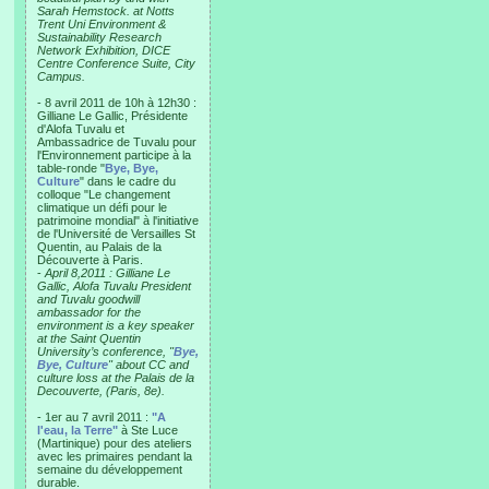
Sarah Hemstock. at Notts
Trent Uni Environment &
Sustainability Research
Network Exhibition, DICE
Centre Conference Suite, City
Campus.
- 8 avril 2011 de 10h à 12h30 :
Gilliane Le Gallic, Présidente
d'Alofa Tuvalu et
Ambassadrice de Tuvalu pour
l'Environnement participe à la
table-ronde "
Bye, Bye,
Culture
" dans le cadre du
colloque "Le changement
climatique un défi pour le
patrimoine mondial" à l'initiative
de l'Université de Versailles St
Quentin, au Palais de la
Découverte à Paris.
-
April 8,2011 : Gilliane Le
Gallic, Alofa Tuvalu President
and Tuvalu goodwill
ambassador for the
environment is a key speaker
at the Saint Quentin
University’s conference, "
Bye,
Bye, Culture
" about CC and
culture loss at the Palais de la
Decouverte, (Paris, 8e).
- 1er au 7 avril 2011 :
"A
l'eau, la Terre"
à Ste Luce
(Martinique) pour des ateliers
avec les primaires pendant la
semaine du développement
durable.