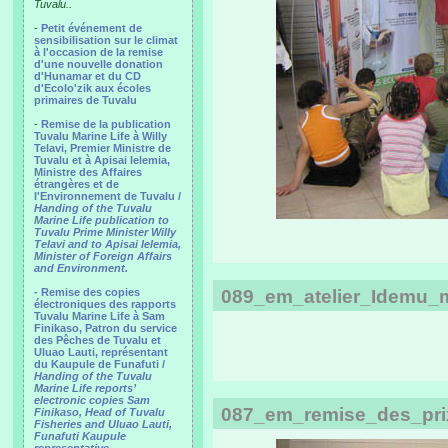
Tuvalu..
-
Petit événement de
sensibilisation sur le climat
à l'occasion de la remise
d'une nouvelle donation
d'Hunamar et du CD
d'Ecolo'zik aux écoles
primaires de Tuvalu
-
Remise de la publication
Tuvalu Marine Life à Willy
Telavi, Premier Ministre de
Tuvalu et à Apisai Ielemia,
Ministre des Affaires
étrangères et de
l'Environnement de Tuvalu /
Handing of the Tuvalu
Marine Life publication to
Tuvalu Prime Minister Willy
Telavi and to Apisai Ielemia,
Minister of Foreign Affairs
and Environment.
- Remise des copies
089_em_atelier_Idemu_
électroniques des rapports
Tuvalu Marine Life à Sam
Finikaso, Patron du service
des Pêches de Tuvalu et
Uluao Lauti, représentant
du Kaupule de Funafuti /
Handing of the Tuvalu
Marine Life reports’
electronic copies Sam
087_em_remise_des_prix
Finikaso, Head of Tuvalu
Fisheries and Uluao Lauti,
Funafuti Kaupule