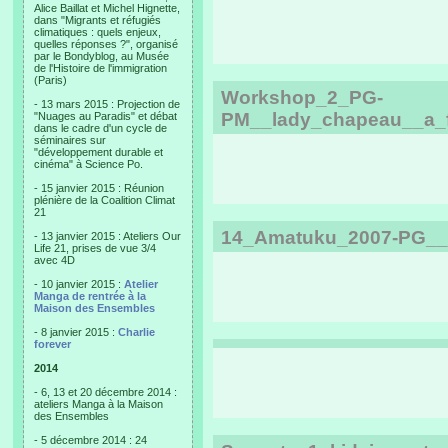
Alice Baillat et Michel Hignette,
dans "Migrants et réfugiés
climatiques : quels enjeux,
quelles réponses ?", organisé
par le Bondyblog, au Musée
de l'Histoire de l'immigration
(Paris)
Workshop_2_PG-
- 13 mars 2015 : Projection de
PM__lady_chapeau__a_f
"Nuages au Paradis" et débat
dans le cadre d'un cycle de
séminaires sur
"développement durable et
cinéma" à Science Po.
- 15 janvier 2015 : Réunion
plénière de la Coalition Climat
21
14_Amatuku_2007-PG__P
- 13 janvier 2015 : Ateliers Our
Life 21, prises de vue 3/4
avec 4D
- 10 janvier 2015 :
Atelier
Manga de rentrée à la
Maison des Ensembles
- 8 janvier 2015 :
Charlie
forever
2014
- 6, 13 et 20 décembre 2014 :
ateliers Manga à la Maison
des Ensembles
- 5 décembre 2014 : 24