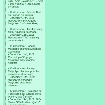
2011: Alofa Tuvalu « 2010 King
Tides Festival » video public
screening
- 17 décembre : Fête de Noël
du Fagogo (tournage)
-
December 17th, 2011 :
Recording of the Fagogo
Malipolipo Christmas Party
- 16 décembre : TMTI passing
out at Amatuku (tournage)
-
December 16th, 2011 :
Recording of TMTI passing
out at Amatuku
- 14 décembre : Fagogo
Malipolipo chantent à l'hôpital
(tournage)
-
December 14th, 2011 :
Recording of Fagogo
Malipolipo singing at the
hospital
- 13 décembre : Fagogo
Malipolipo chantent pour les
prisonniers (tournage)
-
December 13th, 2011:
Recording of Fagogo
Malipolipo singing for
prisoners
- 12 décembre : Projection du
Film réalisé par Gilliane sur le
Water Quizz à IRWM
-
December 12th, 2011: Alofa
Tuvalu "IRWM Water Quizz"