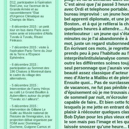
D12, participation à l’opération
C'est ainsi que j'ai passé 3 heu
Red Line, sur l’avenue de la
avec Ordi et telephone portable..
Grande Armée et au
rassemblement “Etat
bureau improvisé : un jeune ho
d’Urgence Climatique au
bel apprenti diplomate, et une jeu
Champs de Mars.
Boston.. et à qui je refilerai la 
- 8 décembre 2015 : un petit
quelques heures à attendre.... A
tour en bus dans Paris avec
interlocuteur : un jeune qui s'ét
notre amie et trésorière d’Alofa
Tuvalu à Tuvalu, Risasi
minutes ou je l'ai abandonnée à 
Finikaso.
mot, juste un regard stubornned.
- 7 décembre 2015 : visite à
En écrivant ces mots, je regrett
l’opération Paris-Terre du Jour
prends peu à peu l'habitude au f
de la Terre a l’Espace
interprète/intitule/analyse comm
Ephémère.
outre les différentes scènes tou
- 6 décembre 2015 :
seul personnage que j'aurais vou
participation au Sommet des
196 Chaises à Montreuil dans
beauté assez classique d'acteur 
le cadre du village des
mec d'Alerte a Malibu et de plein 
alternatives.
Ensuite quoi... Pas de surclas
- 5 décembre 2015 :
de vacances, ne fut pas pénible d
Intervention de Fanny Héros
d'épuisement où je me trouvais 
au café Le Grand Bouillon à
Aubervilliers autour du projet
de sommeil par nuit, m'écrouler e
"Tuvalu: ici / ailleurs".
capable de faire.. Et bien cette 
- 5 décembre 2015 :
lesquels je me jette en entrant d
intervention de Gilliane Le
plaisir à réécouter quelques cl
Gallic au Musée national de
Bob Dylan pour les plus vieux et
l’histoire de l’immigration, à la
projection-débat organisee par
le son mais pas l'image et les q
l’OIM avec Dominique
laissée snoozer qu'une heure...
Duchene, Guigone Camus et