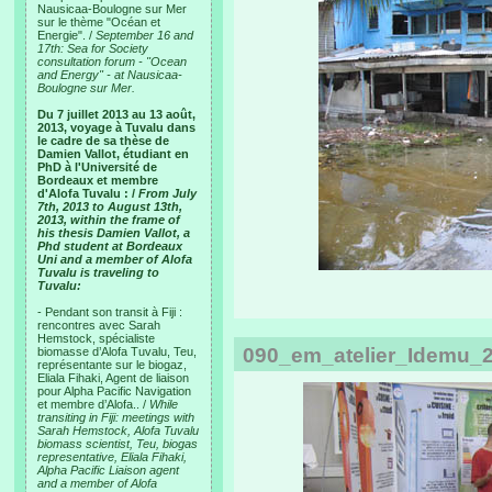
Nausicaa-Boulogne sur Mer
sur le thème "Océan et
Energie". /
September 16 and
17th: Sea for Society
consultation forum - "Ocean
and Energy" - at Nausicaa-
Boulogne sur Mer.
Du 7 juillet 2013 au 13 août,
2013, voyage à Tuvalu dans
le cadre de sa thèse de
Damien Vallot, étudiant en
PhD à l'Université de
Bordeaux et membre
d'Alofa Tuvalu : /
From July
7th, 2013 to August 13th,
2013, within the frame of
his thesis Damien Vallot, a
Phd student at Bordeaux
Uni and a member of Alofa
Tuvalu is traveling to
Tuvalu:
- Pendant son transit à Fiji :
rencontres avec Sarah
Hemstock, spécialiste
090_em_atelier_Idemu_2
biomasse d’Alofa Tuvalu, Teu,
représentante sur le biogaz,
Eliala Fihaki, Agent de liaison
pour Alpha Pacific Navigation
et membre d’Alofa.. /
While
transiting in Fiji: meetings with
Sarah Hemstock, Alofa Tuvalu
biomass scientist, Teu, biogas
representative, Eliala Fihaki,
Alpha Pacific Liaison agent
and a member of Alofa