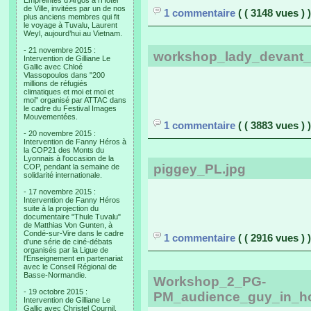
Empreintes d’Argos à l’Hotel
de Ville, invitées par un de nos
1 commentaire
( ( 3148 vues ) )
plus anciens membres qui fit
le voyage à Tuvalu, Laurent
Weyl, aujourd’hui au Vietnam.
- 21 novembre 2015 :
workshop_lady_devant_
Intervention de Gilliane Le
Gallic avec Chloé
Vlassopoulos dans "200
millions de réfugiés
climatiques et moi et moi et
moi" organisé par ATTAC dans
le cadre du Festival Images
Mouvementées.
1 commentaire
( ( 3883 vues ) )
- 20 novembre 2015 :
Intervention de Fanny Héros à
la COP21 des Monts du
Lyonnais à l'occasion de la
piggey_PL.jpg
COP, pendant la semaine de
solidarité internationale.
- 17 novembre 2015 :
Intervention de Fanny Héros
suite à la projection du
documentaire "Thule Tuvalu"
de Matthias Von Gunten, à
Condé-sur-Vire dans le cadre
1 commentaire
( ( 2916 vues ) )
d'une série de ciné-débats
organisés par la Ligue de
l'Enseignement en partenariat
avec le Conseil Régional de
Basse-Normandie.
Workshop_2_PG-
- 19 octobre 2015 :
PM_audience_guy_in_h
Intervention de Gilliane Le
Gallic avec Christel Cournil,