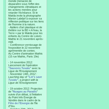
monde menacée de
disparaître sous l’effet des
changements climatiques et
les actions menées pour
retarder l’échéance. Et le
Makila invite la photographe
Marion Labéjof à exposer sa
réflexion poétique sur les liens
de l’homme à la nature.
- Ateliers d’art plastique et de
théâtre sur la BD « A l’eau, la
Terre » par le Makila pour les
enfants du Centre de Loisirs
Mathis le 21 novembre après-
midi.
- Conférence-vernissage de
l’exposition le 22 novembre
agrémentée de contes.
Au Centre d’animation Mathis
(15 rue Mathis, Paris 19e)
- 14 novembre 2012:
Lancement de l'opération
"Sauvons Tuvalu"
avec la
Ligue de l'Enseignement
- November 14th, 2012 :
Lauching day of
"Let's save
Tuvalu"
, a project with la
Ligue de l'Enseignement
- 19 octobre 2012: Projection
de "
Nuages au Paradis
"
suivie d'un débat, à l'initiative
du Point Info Energie de
Vendée dans le cadre de la
Fête de l'Energie
de l'île
d'Yeu.