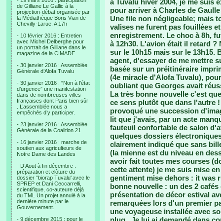
- 19 mars 2016 : participation
à Tuvalu hiver 2004, je me suis 
de Gilliane Le Gallic à la
pour arriver à Charles de Gaulle
projection-débat organisée par
Une file non négligeable; mais t
la Médiathèque Boris Vian de
Chevilly-Larue. A 17h
valises ne furent pas fouillées e
enregistrement. Le choc à 8h, f
- 10 février 2016 : Entretien
avec Michel Delberghe pour
à 12h30. L'avion était il retard 
un portrait de Gilliane dans le
sur le 10h15 mais sur le 13h15. 
magazine de la CIMADE
agent, d'essayer de me mettre su
- 30 janvier 2016 : Assemblée
basée sur un préitinéraire impr
Générale d’Alofa Tuvalu
(4e miracle d'Alofa Tuvalu), pour
- 30 janvier 2016 : “Non à l’état
oubliant que Georges avait réus
d’urgence” une manifestation
La très bonne nouvelle c'est que
dans de nombreuses villes
françaises dont Paris bien sûr
ce sens plutôt que dans l'autre !
. L’assemblée nous a
provoqué une succession d'image
empêchés d’y participer.
lit que j'avais, par un acte manqu
- 23 janvier 2016 : Assemblée
fauteuil confortable de salon d'
Générale de la Coalition 21
quelques dossiers électroniques
- 16 janvier 2016 : marche de
clairement indiqué que sans bill
soutien aux agriculteurs de
(la mienne est du niveau en dess
Notre Dame des Landes
avoir fait toutes mes courses (
- D’Aout à fin décembre :
cette attente) je me suis mise e
préparation et clôture du
gentiment mise dehors : it was ru
dossier “biorap Tuvalu“avec le
SPREP et Dani Ceccarrelli,
bonne nouvelle : un des 2 cafés 
scientifique, co-auteure déjà
présentation de décor estival av
du TML Un projet annulé à la
dernière minute par le
remarquées lors d'un premier pa
Gouvernement.
une voyageuse installée avec so
plug.. Je lui ai demandé dans co
- 9 décembre 2015 : pour le