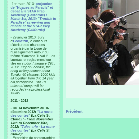
-1er mars 2013:
projection
de "Nuages au Paradis" et
débat à la STAR Prep
Academy (Californie) /
March 1st, 2013: "Trouble in
Paradise" screening and
debate at the STAR Prep
Academy (California)
- 29 janvier 2013: Jury
d'
Ecolo'zik
, le concours
d'écriture de chansons
organisé par la Ligue de
l'Enseignement autour du
thème "Sauvons Tuvalu". Les
lauréats enregistreront leur
titre en studio. /
January 29th,
2013: Jury of Ecolozik, the
song writing contest about
Tuvalu. 40 classes, 1000 kids
all together from 8 to 14 year
old participated. The 18
selected songs will be
recorded in a professional
studio.
2011 - 2012
- Du 14 novembre au 16
Précédent
décembre 2012:
"La route
des contes"
(La Celle St
Cloud) /
- From November
14th to December 15th,
2012:
"Tales' trip - La route
des contes"
(La Celle St
Cloud)
:
- Exposition de photographies