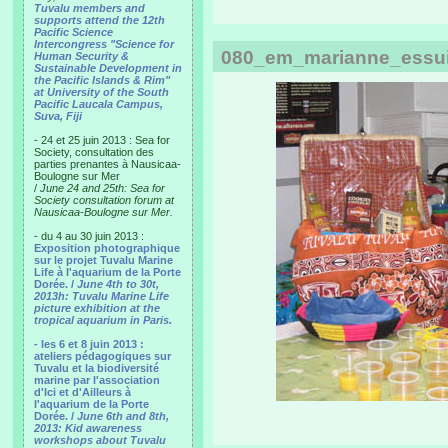
Tuvalu members and
supports attend the 12th
Pacific Science
Intercongress "Science for
080_em_marianne_essui
Human Security &
Sustainable Development in
the Pacific Islands & Rim"
at University of the South
Pacific Laucala Campus,
Suva, Fiji
- 24 et 25 juin 2013 : Sea for
Society, consultation des
parties prenantes à Nausicaa-
Boulogne sur Mer
/
June 24 and 25th: Sea for
Society consultation forum at
Nausicaa-Boulogne sur Mer.
- du 4 au 30 juin 2013 :
Exposition photographique
sur le projet Tuvalu Marine
Life à l'aquarium de la Porte
Dorée. /
June 4th to 30t,
2013h: Tuvalu Marine Life
picture exhibition at the
tropical aquarium in Paris.
- les 6 et 8 juin 2013 :
ateliers pédagogiques sur
Tuvalu et la biodiversité
marine par l'association
d'Ici et d'Ailleurs à
l'aquarium de la Porte
Dorée. /
June 6th and 8th,
2013: Kid awareness
workshops about Tuvalu