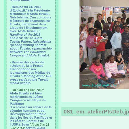
representative.
- Remise du CD 2013
d'Ecolozik* à la Présidente
d'Honneur d'Alofa Tuvalu,
Nala Ielemia. (*un concours
d'écriture de chansons sur
Tuvalu, partenariat de la
Ligue de l'Enseignement
avec Alofa Tuvalu) /
Handing of the 2013
Ecolozik CD* to Alofa
Tuvalu Patron, Nala Ielemia
*(a song writing contest
about Tuvalu, a partnership
between The Education
League and Alofa Tuvalu).
- Remise des cartes de
l'Union de la la Presse
Francophone aux
journalistes des Médias de
Tuvalu /
Handing of the UPF
press cards to the Tuvalu
media people.
- Du 8 au 12 juillet, 2013:
Alofa Tuvalu est bien
représentée au 12ème
Congrès scientifique du
Pacifique
"La science au service de la
081_em_atelierPtsDeb.j
sécurité humaine et du
Développement durable
dans les îles du Pacifique et
les côtes", Campus de
l'USP à Suva
/
From 8 to 12
July, 2013:
several Alofa