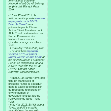
International Solidarity
Network of NGOs AT belongs
to. (Marché Blanqui, Paris
13e)
- 16 au 27 mai 2011 : la
fraîchement imprimée
version
espagnole de la BD "A
l'eau, la Terre"
sera
présentée par le Réseau
Action Climat Tuvaluen dont
Alofa Tuvalu est membre, au
Forum Permanent des
Nations Unies sur les
Questions Indigènes à New
York.
-
From May 16th to 27th, 2011
: The new born
Spanish
version of “our planet
under water” comic book
at
the United Nations Permanent
Forum on Indigenous Issues
in New York with the TuCan
(Tuvalu Climate Action
Network) representatives.
- 4 mai 2011: Sarah Hemstock
tient un stand Alofa et
présente "Small is Beautiful"
dans le cadre de l'exposition
du réseau de recherche en
environnement et
développement durable de
l'Université de Notts Trent
(Uk).
-
May 4th, 2011: Exhibit about
Tuvalu and AT’s small is
beautiful plan by and with