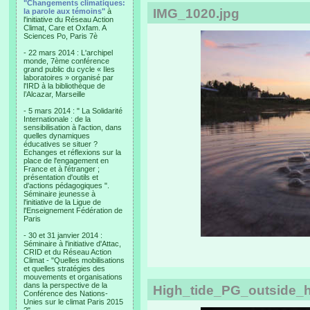
"Changements climatiques:
IMG_1020.jpg
la parole aux témoins"
à
l'initiative du Réseau Action
Climat, Care et Oxfam. A
Sciences Po, Paris 7è
- 22 mars 2014 : L'archipel
monde, 7ème conférence
grand public du cycle « Iles
laboratoires » organisé par
l'IRD à la bibliothèque de
l’Alcazar, Marseille
- 5 mars 2014 : " La Solidarité
Internationale : de la
sensibilisation à l'action, dans
quelles dynamiques
éducatives se situer ?
Echanges et réflexions sur la
place de l'engagement en
France et à l'étranger ;
présentation d'outils et
d'actions pédagogiques ".
Séminaire jeunesse à
l'initiative de la Ligue de
l'Enseignement Fédération de
Paris
- 30 et 31 janvier 2014 :
Séminaire à l'initiative d'Attac,
CRID et du Réseau Action
Climat - "Quelles mobilisations
et quelles stratégies des
mouvements et organisations
dans la perspective de la
High_tide_PG_outside_
Conférence des Nations-
Unies sur le climat Paris 2015