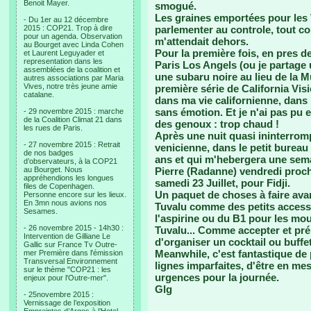
Benoit Mayer.
smogué.
Les graines emportées pour les 
- Du 1er au 12 décembre
2015 : COP21. Trop à dire
parlementer au controle, tout 
pour un agenda. Observation
m'attendait dehors.
au Bourget avec Linda Cohen
Pour la première fois, en pres d
et Laurent Leguyader et
representation dans les
Paris Los Angels (ou je partage
assemblées de la coalition et
une subaru noire au lieu de la M
autres associations par Maria
Vives, notre très jeune amie
première série de California Visi
catalane.
dans ma vie californienne, dans 
sans émotion. Et je n'ai pas pu e
- 29 novembre 2015 : marche
de la Coalition Climat 21 dans
des genoux : trop chaud !
les rues de Paris.
Après une nuit quasi ininterrom
- 27 novembre 2015 : Retrait
venicienne, dans le petit bureau
de nos badges
ans et qui m'hebergera une sema
d’observateurs, à la COP21
au Bourget. Nous
Pierre (Radanne) vendredi proch
appréhendions les longues
samedi 23 Juillet, pour Fidji.
files de Copenhagen.
Un paquet de choses à faire avan
Personne encore sur les lieux.
En 3mn nous avions nos
Tuvalu comme des petits acces
Sesames.
l'aspirine ou du B1 pour les mous
- 26 novembre 2015 - 14h30 :
Tuvalu... Comme accepter et pré
Intervention de Gilliane Le
d'organiser un cocktail ou buffe
Gallic sur France Tv Outre-
Meanwhile, c'est fantastique de
mer Première dans l'émission
Transversal Environnement
lignes imparfaites, d'être en me
sur le thème "COP21 : les
urgences pour la journée.
enjeux pour l'Outre-mer".
Glg
- 25novembre 2015 :
Vernissage de l’exposition