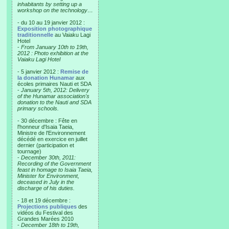
inhabitants by setting up a
workshop on the technology…
- du 10 au 19 janvier 2012 :
Exposition photographique
traditionnelle
au Vaiaku Lagi
Hotel
-
From January 10th to 19th,
2012 : Photo exhibition at the
Vaiaku Lagi Hotel
- 5 janvier 2012 :
Remise de
la donation Hunamar
aux
écoles primaires Nauti et SDA
-
January 5th, 2012: Delivery
of the Hunamar association's
donation to the Nauti and SDA
primary schools.
- 30 décembre : Fête en
l'honneur d'Isaia Taeia,
Ministre de l'Environnement
décédé en exercice en juillet
dernier (participation et
tournage)
-
December 30th, 2011:
Recording of the Government
feast in homage to Isaia Taeia,
Minister for Environment,
deceased in July in the
discharge of his duties.
- 18 et 19 décembre :
Projections publiques
des
vidéos du Festival des
Grandes Marées 2010
-
December 18th to 19th,