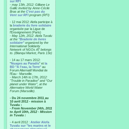
sur RFI
-
may 13th, 2012: Gilliane Le
Gallic invited by Anne-Cécile
Bras at the
C'est pas du
Vent sur RFI
program (RFI)
- 12 mai 2012: Alofa participe à
la
braderie du livre solidaire
organisée par la Ligue de
l'Enseignement (Paris)
-
May 12th, 2012: Alofa Tuvalu
at the
"Braderie de livres
solidaire"
organized by the
International Solidarity
Network of NGOs AT belongs
to. (Blanqui Market, Paris 13e)
- 14 au 17 mars 2012:
"
Nuages au Paradis
" et
la
BD "A l'eau, la Terre"
au
Forum Alternatif Mondial de
l'Eau - Marseille.
-
March 14th to 17th, 2012:
"Trouble in Paradise” and “Our
planet under Water”, at the
Alternative World Water
Forum (Marseille).
- Du 24 novembre 2011 au
10 avril 2012 - mission à
Tuvalu :
- From November 24th, 2011
to April 10th, 2012 - Mission
in Tuvalu :
- 4 avril 2012 :
Atelier Alofa
Tuvalu sur "les marins et le