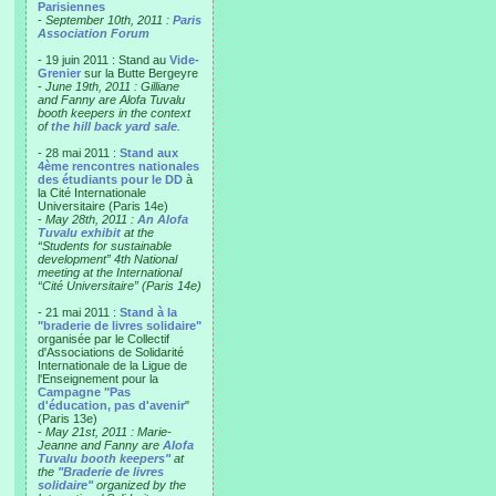
Parisiennes
-
September 10th, 2011 :
Paris
Association Forum
- 19 juin 2011 : Stand au
Vide-
Grenier
sur la Butte Bergeyre
-
June 19th, 2011 : Gilliane
and Fanny are Alofa Tuvalu
booth keepers in the context
of
the hill back yard sale
.
- 28 mai 2011 :
Stand aux
4ème rencontres nationales
des étudiants pour le DD
à
la Cité Internationale
Universitaire (Paris 14e)
-
May 28th, 2011 :
An Alofa
Tuvalu exhibit
at the
“Students for sustainable
development” 4th National
meeting at the International
“Cité Universitaire” (Paris 14e)
- 21 mai 2011 :
Stand à la
"braderie de livres solidaire"
organisée par le Collectif
d'Associations de Solidarité
Internationale de la Ligue de
l'Enseignement pour la
Campagne "Pas
d'éducation, pas d'avenir
"
(Paris 13e)
-
May 21st, 2011 : Marie-
Jeanne and Fanny are
Alofa
Tuvalu booth keepers"
at
the
"Braderie de livres
solidaire"
organized by the