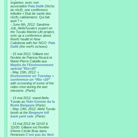
organise, avec son
association
Pala Dalik
(l’écho
du récif), une conférence
intitulée « Etat de santé des
récifs calédoniens: Qui fait
quoi ? »
-
June 6th, 2012: Sandrine
Job, AlofaTuvalu’s expert on
the Tuvalu Marine Life project,
sets up a conference about
Reefs’ health in New
Caledonia with her NGO:
Pala
Dalik
(the reef’s echoes).
- 15 mai 2012: Gilliane est
l'invitée de Patricia Ricard et
Marie-Pierre Cabello aux
Mardis de l'Environnement
spécial "Rio+20"
-
May 15th, 2012:
«
Environment on Tuesday »
conference on “Rio +20”
with screening of some of the
video shot during the last
missions. (Paris)
- 13 mai 2012: stand Alofa
Tuvalu au
Vide-Grenier de la
Butte Bergeyre
(Paris)
-
May 13th, 2012: Alofa Tuvalu
booth at the
Bergeyre hill
back yard sale
. (Paris)
- 13 mai 2012 de 11h10 à
11h30: Gilliane est l'invitée
d'Anne Cécile Bras dans
l'émission
C'est pas du Vent