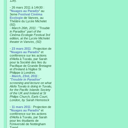
12e).
- 26 mars 2011 à 14h30 :
"
Nuages au Paradis
" au
3eme
Festival Cinéma
Ecologie
de Vanves, au
Théâtre du Lycée Michelet
(92)
-
March 26th, 2011 : "Trouble
in Paradise" part of the
Cinéma Ecologie Festival 3rd
edition, at the Lycée Michelet
theater in Vanves, (92)
-
23 mars 2011
: Projection de
"
Nuages au Paradis
" et
conférence sur les actions
d'Alofa à Tuvalu, par Sarah
pour la Société des Iles du
Pacifique de Grande Bretagne
et d'Ireland à l'église St
Philippe à Londres.
-
March, 23rd, 2011
:
"
Trouble in Paradise
"
screening and lecture on what
Alofa Tuvalu is doing in Tuvalu,
for the Pacific Islands Society
of the UK and Ireland at St
Philips Church, Earls Court,
London, by Sarah Hemstock
-
11 mars 2011
: Projection de
"
Nuages au Paradis
" et
conférence sur les actions
d'Alofa à Tuvalu, par Sarah
pour les étudiants de
l'Université de Nottingham
Trend