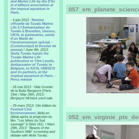
and Marine Life by the D'Ici
et d'ailleurs association at
057_em_planete_scienc
the tropical aquarium in
Paris.
- 4 juin 2013 :
Remise
officielle de Tuvalu Marine
Life à l'Ambassadeur de
Tuvalu à Bruxelles, Unesco,
UICN, et partenaires, suivie
d'un Mardi de
l'environnement spécial
. -
(
Communiqué
et
Dossier de
presse
) /
June 4th, 2013:
Alofa Tuvalu hands the
Tuvalu Marine Life
publication to Tine Leuelu,
Ambassador of Tuvalu to
Belgium, to IUCN, UNESCO
and its partners, at the
tropical aquarium in Paris.
-
Press release
- 26 mai 2013 : Vide-Grenier
de la Butte Bergeyre (Paris
19e) /
May 26th, 2013:
Bergeyre hill back yard sale.
- 29 mars 2013: 19e édition du
Festival Ciné
Environnement
, Alofa en
052_em_virginie_pts_d
débat après la projection du
film, "Les bêtes du Sud
sauvage" à Sées (61). /
Mars
29th, 2013: "Beasts of the
Southern Wild" screening and
debate with Alofa Tuvalu.