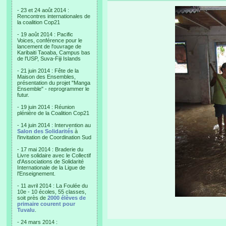
- 23 et 24 août 2014 :
Rencontres internationales de
la coalition Cop21
- 19 août 2014 : Pacific
Voices, conférence pour le
lancement de l'ouvrage de
Karibaiti Taoaba, Campus bas
de l'USP, Suva-Fiji Islands
- 21 juin 2014 : Fête de la
Maison des Ensembles,
présentation du projet "Manga
Ensemble" - reprogrammer le
futur.
- 19 juin 2014 : Réunion
plénière de la Coalition Cop21
- 14 juin 2014 : Intervention au
Salon des Solidarités
à
l'invitation de Coordination Sud
- 17 mai 2014 : Braderie du
Livre solidaire avec le Collectif
d'Associations de Solidarité
Internationale de la Ligue de
l'Enseignement.
- 11 avril 2014 : La Foulée du
10e - 10 écoles, 55 classes,
soit près de
2000 élèves de
primaire courent pour
Tuvalu
.
- 24 mars 2014 :