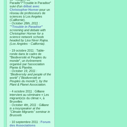
Paradis"/"Trouble in Paradise"
suivi d'un
débat avec
Christopher Horner
pour un
réseau de professeurs de
sciences à Los Angeles
(Californie).
-
October 28th, 2011 :
"
"Trouble in Paradise"
screening and debate with
Christopher Horner for a
science network schools
headed by Lisa Niver Rajna.
(Los Angeles - California).
- 19 octobre 2011 : Table-
ronde dans le cadre de
"Biodiversité et Peuples du
monde", un événement
organisé par l'association
Plante & Planète.
-
October 19, 2011 :
"Biodiversity and people of the
world" ("Biodiversité et
Peuples du monde"), by the
Plant & Planet Association.
- 4 octobre 2011 : Gilliane
intervient au séminaire « Les
migrant(e)s du climat », à
Bruxelles
-
October 4th, 2011 : Gilliane
is a keyspeaker at the
"Climate Migrants" seminar in
Brussels
- 10 septembre 2011 :
Forum
des Associations