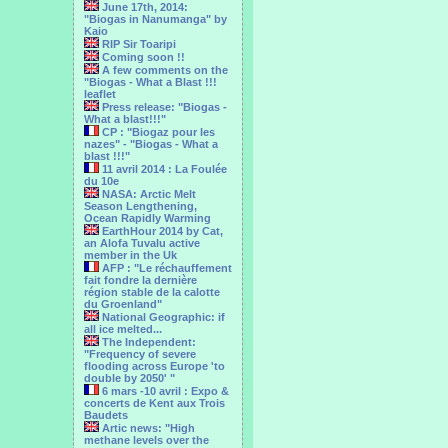
June 17th, 2014:
"Biogas in Nanumanga" by
Kaio
RIP Sir Toaripi
Coming soon !!
A few comments on the
"Biogas - What a Blast !!!
leaflet
Press release: "Biogas -
What a blast!!!"
CP : "Biogaz pour les
nazes" - "Biogas - What a
blast !!!"
11 avril 2014 : La Foulée
du 10e
NASA: Arctic Melt
Season Lengthening,
Ocean Rapidly Warming
EarthHour 2014 by Cat,
an Alofa Tuvalu active
member in the Uk
AFP : "Le réchauffement
fait fondre la dernière
région stable de la calotte
du Groenland"
National Geographic: if
all ice melted...
The Independent:
"Frequency of severe
flooding across Europe 'to
double by 2050' "
6 mars -10 avril : Expo &
concerts de Kent aux Trois
Baudets
Artic news: "High
methane levels over the