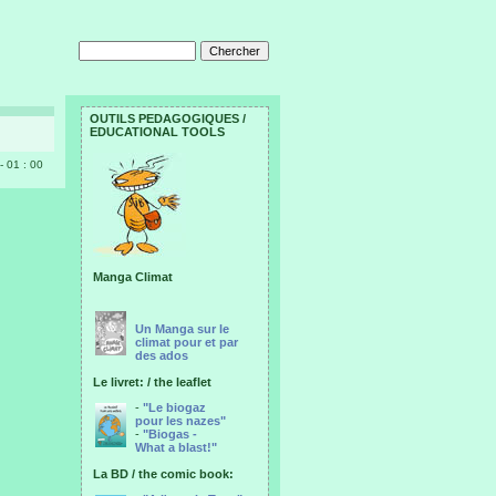
OUTILS PEDAGOGIQUES /
EDUCATIONAL TOOLS
- 01 : 00
Manga Climat
Un Manga sur le
climat pour et par
des ados
Le livret: / the leaflet
-
"Le biogaz
pour les nazes"
-
"Biogas -
What a blast!"
La BD / the comic book: