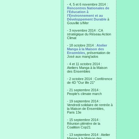
- 4, 5 et 6 novembre 2014 :
Rencontres Nationales de
l'Education à
l'Environnement et au
Développement Durable
à
Gouville s/Mer
- 3 novembre 2014 : CA
stratégique du Réseau Action
Climat
- 18 octobre 2014 :
Atelier
Manga à la Maison des
Ensembles
, présentation de
José aux mang'ados
- 4 et 11 octobre 2014 :
Ateliers Manga à la Maison
des Ensembles
- 2 octobre 2014 : Conférence
de 4D "Our life 21"
- 21 septembre 2014 :
People's climate march
- 19 septembre 2014 :
Vendredi solidaire de rentrée à
la Maison de Ensembles,
Paris 13e
- 15 septembre 2014 :
Réunion plénière de la
Coalition Cop21
- 13 septembre 2014 : Atelier
Manga à la Maison des