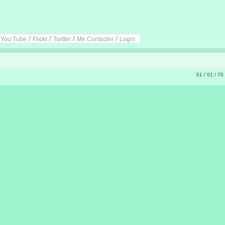
/
/
/
/
/
You Tube
Flickr
Twitter
Me Contacter
Login
01 / 01 / 70 