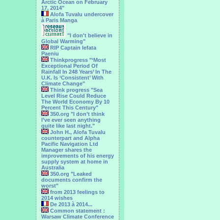
Arctic Ocean on February
17, 2014"
Alofa Tuvalu undercover
à Paris Manga
"I don't believe in
Global Warming"
RIP Captain Iefata
Paeniu
Thinkprogress "‘Most
Exceptional Period Of
Rainfall In 248 Years’ In The
U.K. Is ‘Consistent’ With
Climate Change"
Think progress "Sea
Level Rise Could Reduce
The World Economy By 10
Percent This Century"
350.org "I don’t think
I’ve ever seen anything
quite like last night."
John H., Alofa Tuvalu
counterpart and Alpha
Pacific Navigation Ltd
Manager shares the
improvements of his energy
supply system at home in
Australia
350.org "Leaked
documents confirm the
worst"
from 2013 feelings to
2014 wishes
De 2013 à 2014...
Common statement :
Warsaw Climate Conference