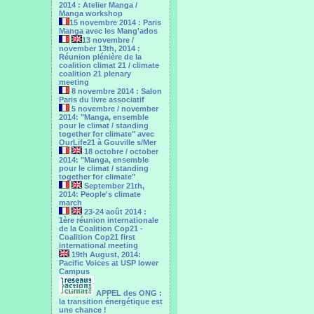
2014 : Atelier Manga /
Manga workshop
15 novembre 2014 : Paris
Manga avec les Mang'ados
13 novembre /
november 13th, 2014 :
Réunion plénière de la
coalition climat 21 / climate
coalition 21 plenary
meeting
8 novembre 2014 : Salon
Paris du livre associatif
5 novembre / november
2014: "Manga, ensemble
pour le climat / standing
together for climate" avec
OurLife21 à Gouville s/Mer
18 octobre / october
2014: "Manga, ensemble
pour le ‎climat / standing
together for climate"
September 21th,
2014: People's climate
march
23-24 août 2014 :
1ère réunion internationale
de la Coalition Cop21 -
Coalition Cop21 first
international meeting
19th August, 2014:
Pacific Voices at USP lower
Campus
APPEL des ONG :
la transition énergétique est
une chance !