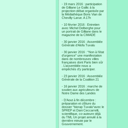
- 19 mars 2016 : participation
de Gilliane Le Gallic à la
projection-débat organisée par
la Médiathèque Boris Vian de
Chevilly-Larue. A 17h
- 10 février 2016 : Entretien
avec Michel Delberghe pour
un portrait de Gilliane dans le
magazine de la CIMADE
- 30 janvier 2016 : Assemblée
Générale d’Alofa Tuvalu
- 30 janvier 2016 : “Non à l’état
d’urgence” une manifestation
dans de nombreuses villes
françaises dont Paris bien sûr
. L’assemblée nous a
empêchés d’y participer.
- 23 janvier 2016 : Assemblée
Générale de la Coalition 21
- 16 janvier 2016 : marche de
soutien aux agriculteurs de
Notre Dame des Landes
- D’Aout à fin décembre :
préparation et clôture du
dossier “biorap Tuvalu“avec le
SPREP et Dani Ceccarrelli,
scientifique, co-auteure déjà
du TML Un projet annulé à la
dernière minute par le
Gouvernement.