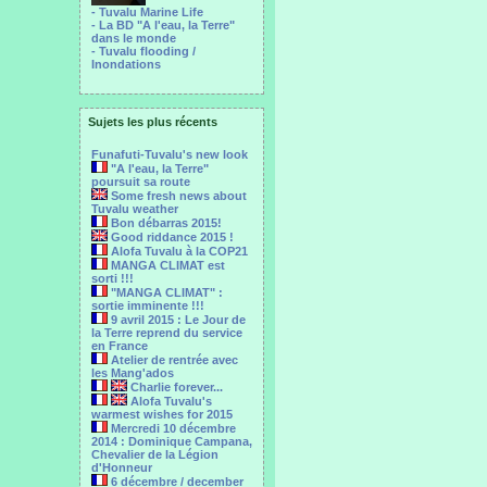
- Tuvalu Marine Life
- La BD "A l'eau, la Terre"
dans le monde
- Tuvalu flooding /
Inondations
Sujets les plus récents
Funafuti-Tuvalu's new look
"A l'eau, la Terre"
poursuit sa route
Some fresh news about
Tuvalu weather
Bon débarras 2015!
Good riddance 2015 !
Alofa Tuvalu à la COP21
MANGA CLIMAT est
sorti !!!
"MANGA CLIMAT" :
sortie imminente !!!
9 avril 2015 : Le Jour de
la Terre reprend du service
en France
Atelier de rentrée avec
les Mang'ados
Charlie forever...
Alofa Tuvalu's
warmest wishes for 2015
Mercredi 10 décembre
2014 : Dominique Campana,
Chevalier de la Légion
d'Honneur
6 décembre / december