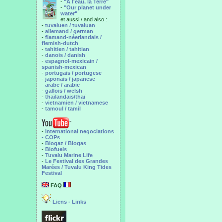
-
"A l'eau, la Terre"
-
"Our planet under
water"
et aussi / and also :
-
tuvaluen / tuvaluan
-
allemand / german
-
flamand-néerlandais /
flemish-dutch
-
tahitien / tahitian
-
danois / danish
-
espagnol-mexicain /
spanish-mexican
-
portugais / portugese
-
japonais / japanese
-
arabe / arabic
-
gallois / welsh
-
thaïlandais/thaï
-
vietnamien / vietnamese
-
tamoul / tamil
-
International negociations
- COPs
-
Biogaz / Biogas
-
Biofuels
-
Tuvalu Marine Life
-
Le Festival des Grandes
Marées / Tuvalu King Tides
Festival
FAQ
Liens - Links