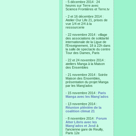
- 5 décembre 2014 : 24
heures sur Terre avec
Science Frontières et Terre.tv
- 2 et 16 décembre 2014 :
Atelier Our Life 21, prises de
vue 1/4 et 2/4 à la
ressourcerie
- 22 novembre 2014 : village
des associations de solidarité
internationale de la Ligue de
l'Enseignement, 18 à 22h dans
la salle de spectacle du centre
Tour des Dames, Paris
- 22 et 24 novembre 2014 :
ateliers Manga à la Maison
des Ensembles
- 21 novembre 2014 : Soirée
Maison des Ensembles,
présentation du projet Manga
par les Mang'ados
- 15 novembre 2014 :
Paris
Manga avec les Mang'ados
- 13 novembre 2014 :
Réunion plénière de la
coalition climat 21
- 8 novembre 2014 :
Forum
Alter Libris avec les
Mang'ados et José
à
l'ancienne gare de Reuilly,
Paris 12e