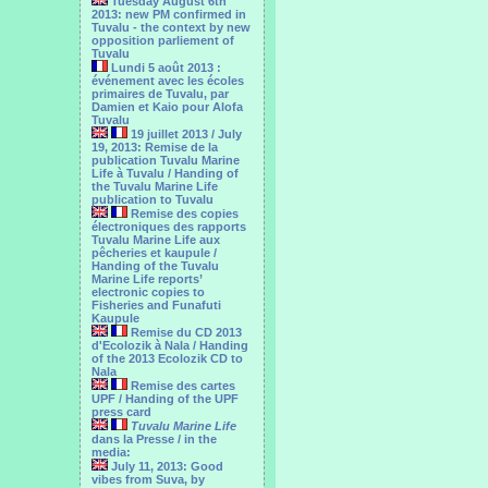
Tuesday August 6th
2013: new PM confirmed in
Tuvalu - the context by new
opposition parliement of
Tuvalu
Lundi 5 août 2013 :
événement avec les écoles
primaires de Tuvalu, par
Damien et Kaio pour Alofa
Tuvalu
19 juillet 2013 / July
19, 2013: Remise de la
publication Tuvalu Marine
Life à Tuvalu / Handing of
the Tuvalu Marine Life
publication to Tuvalu
Remise des copies
électroniques des rapports
Tuvalu Marine Life aux
pêcheries et kaupule /
Handing of the Tuvalu
Marine Life reports’
electronic copies to
Fisheries and Funafuti
Kaupule
Remise du CD 2013
d'Ecolozik à Nala / Handing
of the 2013 Ecolozik CD to
Nala
Remise des cartes
UPF / Handing of the UPF
press card
Tuvalu Marine Life
dans la Presse / in the
media:
July 11, 2013: Good
vibes from Suva, by