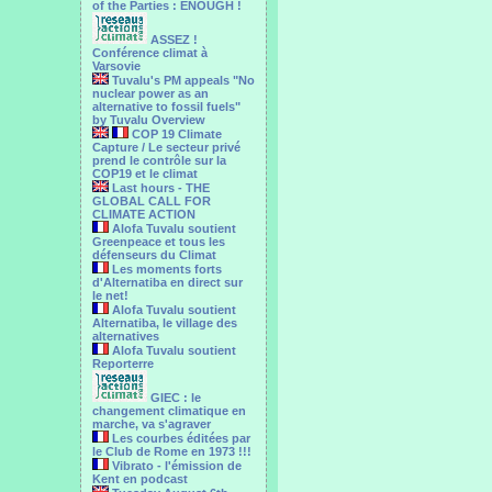
of the Parties : ENOUGH !
ASSEZ !
Conférence climat à
Varsovie
Tuvalu's PM appeals "No
nuclear power as an
alternative to fossil fuels"
by Tuvalu Overview
COP 19 Climate
Capture / Le secteur privé
prend le contrôle sur la
COP19 et le climat
Last hours - THE
GLOBAL CALL FOR
CLIMATE ACTION
Alofa Tuvalu soutient
Greenpeace et tous les
défenseurs du Climat
Les moments forts
d'Alternatiba en direct sur
le net!
Alofa Tuvalu soutient
Alternatiba, le village des
alternatives
Alofa Tuvalu soutient
Reporterre
GIEC : le
changement climatique en
marche, va s'agraver
Les courbes éditées par
le Club de Rome en 1973 !!!
Vibrato - l'émission de
Kent en podcast