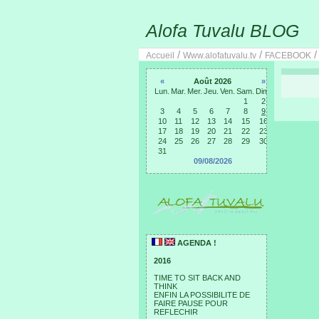
Alofa Tuvalu BLOG
/
/
Accueil
Www.alofatuvalu.tv
FACEBOOK
«
Août 2026
»
Lun.
Mar.
Mer.
Jeu.
Ven.
Sam.
Dim.
1
2
3
4
5
6
7
8
9
10
11
12
13
14
15
16
17
18
19
20
21
22
23
24
25
26
27
28
29
30
31
09/08/2026
AGENDA !
2016
TIME TO SIT BACK AND
THINK
ENFIN LA POSSIBILITE DE
FAIRE PAUSE POUR
REFLECHIR