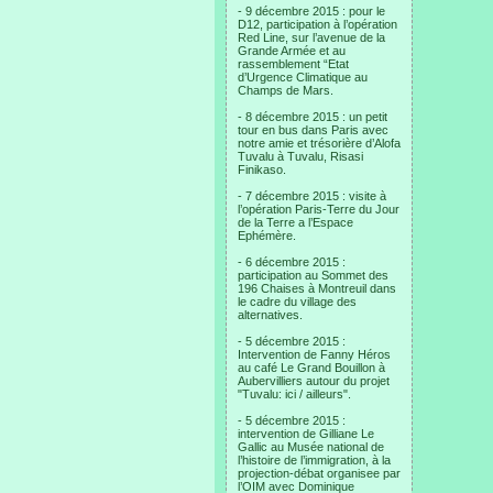
- 9 décembre 2015 : pour le
D12, participation à l’opération
Red Line, sur l’avenue de la
Grande Armée et au
rassemblement “Etat
d’Urgence Climatique au
Champs de Mars.
- 8 décembre 2015 : un petit
tour en bus dans Paris avec
notre amie et trésorière d’Alofa
Tuvalu à Tuvalu, Risasi
Finikaso.
- 7 décembre 2015 : visite à
l’opération Paris-Terre du Jour
de la Terre a l’Espace
Ephémère.
- 6 décembre 2015 :
participation au Sommet des
196 Chaises à Montreuil dans
le cadre du village des
alternatives.
- 5 décembre 2015 :
Intervention de Fanny Héros
au café Le Grand Bouillon à
Aubervilliers autour du projet
"Tuvalu: ici / ailleurs".
- 5 décembre 2015 :
intervention de Gilliane Le
Gallic au Musée national de
l’histoire de l’immigration, à la
projection-débat organisee par
l’OIM avec Dominique