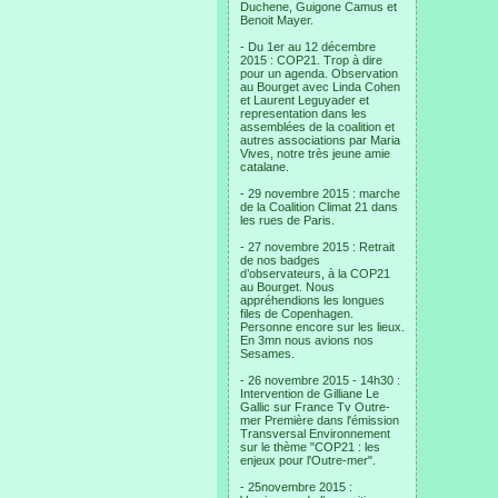
Duchene, Guigone Camus et
Benoit Mayer.
- Du 1er au 12 décembre
2015 : COP21. Trop à dire
pour un agenda. Observation
au Bourget avec Linda Cohen
et Laurent Leguyader et
representation dans les
assemblées de la coalition et
autres associations par Maria
Vives, notre très jeune amie
catalane.
- 29 novembre 2015 : marche
de la Coalition Climat 21 dans
les rues de Paris.
- 27 novembre 2015 : Retrait
de nos badges
d’observateurs, à la COP21
au Bourget. Nous
appréhendions les longues
files de Copenhagen.
Personne encore sur les lieux.
En 3mn nous avions nos
Sesames.
- 26 novembre 2015 - 14h30 :
Intervention de Gilliane Le
Gallic sur France Tv Outre-
mer Première dans l'émission
Transversal Environnement
sur le thème "COP21 : les
enjeux pour l'Outre-mer".
- 25novembre 2015 :