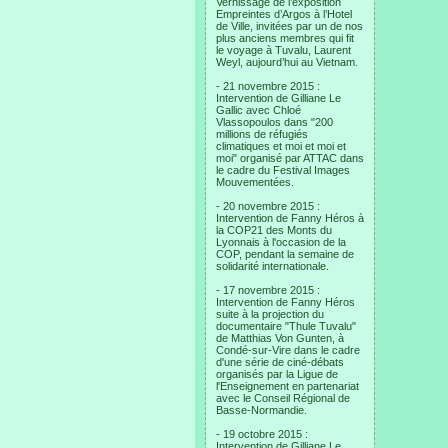
Vernissage de l’exposition
Empreintes d’Argos à l’Hotel
de Ville, invitées par un de nos
plus anciens membres qui fit
le voyage à Tuvalu, Laurent
Weyl, aujourd’hui au Vietnam.
- 21 novembre 2015 :
Intervention de Gilliane Le
Gallic avec Chloé
Vlassopoulos dans "200
millions de réfugiés
climatiques et moi et moi et
moi" organisé par ATTAC dans
le cadre du Festival Images
Mouvementées.
- 20 novembre 2015 :
Intervention de Fanny Héros à
la COP21 des Monts du
Lyonnais à l'occasion de la
COP, pendant la semaine de
solidarité internationale.
- 17 novembre 2015 :
Intervention de Fanny Héros
suite à la projection du
documentaire "Thule Tuvalu"
de Matthias Von Gunten, à
Condé-sur-Vire dans le cadre
d'une série de ciné-débats
organisés par la Ligue de
l'Enseignement en partenariat
avec le Conseil Régional de
Basse-Normandie.
- 19 octobre 2015 :
Intervention de Gilliane Le