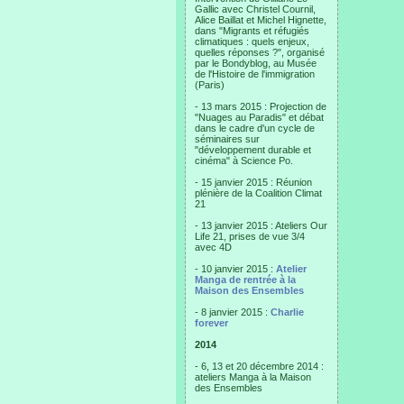
Gallic avec Christel Cournil,
Alice Baillat et Michel Hignette,
dans "Migrants et réfugiés
climatiques : quels enjeux,
quelles réponses ?", organisé
par le Bondyblog, au Musée
de l'Histoire de l'immigration
(Paris)
- 13 mars 2015 : Projection de
"Nuages au Paradis" et débat
dans le cadre d'un cycle de
séminaires sur
"développement durable et
cinéma" à Science Po.
- 15 janvier 2015 : Réunion
plénière de la Coalition Climat
21
- 13 janvier 2015 : Ateliers Our
Life 21, prises de vue 3/4
avec 4D
- 10 janvier 2015 :
Atelier
Manga de rentrée à la
Maison des Ensembles
- 8 janvier 2015 :
Charlie
forever
2014
- 6, 13 et 20 décembre 2014 :
ateliers Manga à la Maison
des Ensembles