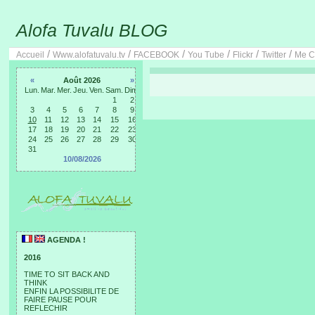
Alofa Tuvalu BLOG
/
/
/
/
/
/
Accueil
Www.alofatuvalu.tv
FACEBOOK
You Tube
Flickr
Twitter
Me C
«
Août 2026
»
Lun.
Mar.
Mer.
Jeu.
Ven.
Sam.
Dim.
1
2
3
4
5
6
7
8
9
10
11
12
13
14
15
16
17
18
19
20
21
22
23
24
25
26
27
28
29
30
31
10/08/2026
AGENDA !
2016
TIME TO SIT BACK AND
THINK
ENFIN LA POSSIBILITE DE
FAIRE PAUSE POUR
REFLECHIR