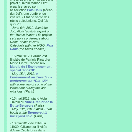
projet "Tuvalu Marine Life",
organise, avec son
association
Pala Dalik
(l’écho
du récif), une conférence
intitulée « Etat de santé des
récifs calédoniens: Qui fait
quoi ? »
-
June 6th, 2012: Sandrine
Job, AlofaTuvalu’s expert on
the Tuvalu Marine Life project,
sets up a conference about
Reefs’ health in New
Caledonia with her NGO:
Pala
Dalik
(the reef’s echoes).
- 15 mai 2012: Gilliane est
l'invitée de Patricia Ricard et
Marie-Pierre Cabello aux
Mardis de l'Environnement
spécial "Rio+20"
-
May 15th, 2012:
«
Environment on Tuesday »
conference on “Rio +20”
with screening of some of the
video shot during the last
missions. (Paris)
- 13 mai 2012: stand Alofa
Tuvalu au
Vide-Grenier de la
Butte Bergeyre
(Paris)
-
May 13th, 2012: Alofa Tuvalu
booth at the
Bergeyre hill
back yard sale
. (Paris)
- 13 mai 2012 de 11h10 à
11h30: Gilliane est l'invitée
d'Anne Cécile Bras dans