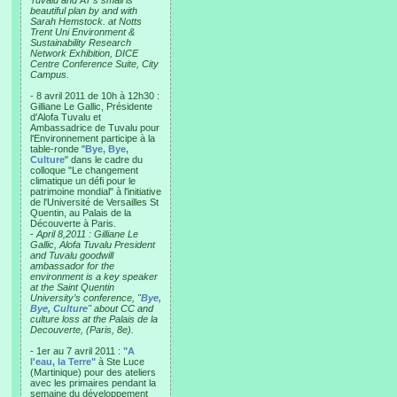
Tuvalu and AT’s small is
beautiful plan by and with
Sarah Hemstock. at Notts
Trent Uni Environment &
Sustainability Research
Network Exhibition, DICE
Centre Conference Suite, City
Campus.
- 8 avril 2011 de 10h à 12h30 :
Gilliane Le Gallic, Présidente
d'Alofa Tuvalu et
Ambassadrice de Tuvalu pour
l'Environnement participe à la
table-ronde "
Bye, Bye,
Culture
" dans le cadre du
colloque "Le changement
climatique un défi pour le
patrimoine mondial" à l'initiative
de l'Université de Versailles St
Quentin, au Palais de la
Découverte à Paris.
-
April 8,2011 : Gilliane Le
Gallic, Alofa Tuvalu President
and Tuvalu goodwill
ambassador for the
environment is a key speaker
at the Saint Quentin
University’s conference, "
Bye,
Bye, Culture
" about CC and
culture loss at the Palais de la
Decouverte, (Paris, 8e).
- 1er au 7 avril 2011 :
"A
l'eau, la Terre"
à Ste Luce
(Martinique) pour des ateliers
avec les primaires pendant la
semaine du développement