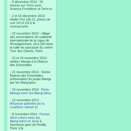
- 5 décembre 2014 : 24
heures sur Terre avec
Science Frontières et Terre.tv
- 2 et 16 décembre 2014 :
Atelier Our Life 21, prises de
vue 1/4 et 2/4 à la
ressourcerie
- 22 novembre 2014 : village
des associations de solidarité
internationale de la Ligue de
l'Enseignement, 18 à 22h dans
la salle de spectacle du centre
Tour des Dames, Paris
- 22 et 24 novembre 2014 :
ateliers Manga à la Maison
des Ensembles
- 21 novembre 2014 : Soirée
Maison des Ensembles,
présentation du projet Manga
par les Mang'ados
- 15 novembre 2014 :
Paris
Manga avec les Mang'ados
- 13 novembre 2014 :
Réunion plénière de la
coalition climat 21
- 8 novembre 2014 :
Forum
Alter Libris avec les
Mang'ados et José
à
l'ancienne gare de Reuilly,
Paris 12e