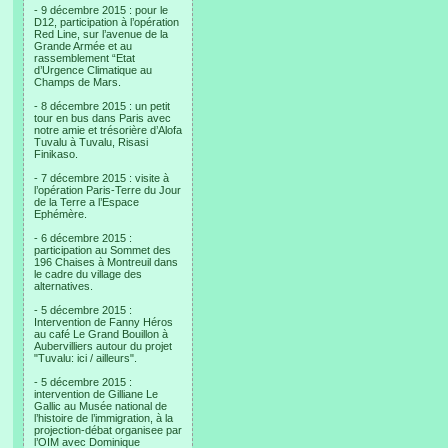
- 9 décembre 2015 : pour le
D12, participation à l’opération
Red Line, sur l’avenue de la
Grande Armée et au
rassemblement “Etat
d’Urgence Climatique au
Champs de Mars.
- 8 décembre 2015 : un petit
tour en bus dans Paris avec
notre amie et trésorière d’Alofa
Tuvalu à Tuvalu, Risasi
Finikaso.
- 7 décembre 2015 : visite à
l’opération Paris-Terre du Jour
de la Terre a l’Espace
Ephémère.
- 6 décembre 2015 :
participation au Sommet des
196 Chaises à Montreuil dans
le cadre du village des
alternatives.
- 5 décembre 2015 :
Intervention de Fanny Héros
au café Le Grand Bouillon à
Aubervilliers autour du projet
"Tuvalu: ici / ailleurs".
- 5 décembre 2015 :
intervention de Gilliane Le
Gallic au Musée national de
l’histoire de l’immigration, à la
projection-débat organisee par
l’OIM avec Dominique