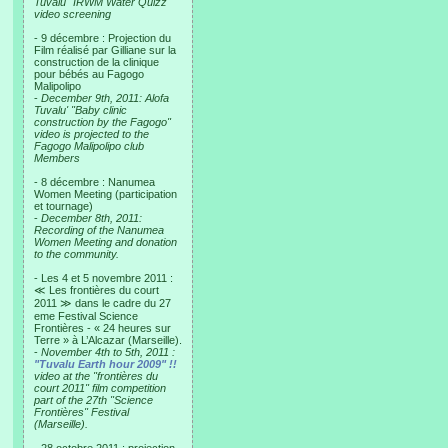
Tuvalu "IRWM Water Quizz"
video screening
- 9 décembre : Projection du
Film réalisé par Gilliane sur la
construction de la clinique
pour bébés au Fagogo
Malipolipo
-
December 9th, 2011: Alofa
Tuvalu' "Baby clinic
construction by the Fagogo"
video is projected to the
Fagogo Malipolipo club
Members
- 8 décembre : Nanumea
Women Meeting (participation
et tournage)
-
December 8th, 2011:
Recording of the Nanumea
Women Meeting and donation
to the community.
- Les 4 et 5 novembre 2011 :
≪ Les frontières du court
2011 ≫ dans le cadre du 27
eme Festival Science
Frontières - « 24 heures sur
Terre » à L’Alcazar (Marseille).
-
November 4th to 5th, 2011 :
"Tuvalu Earth hour 2009" !!
video at the "frontières du
court 2011" film competition
part of the 27th "Science
Frontières" Festival
(Marseille).