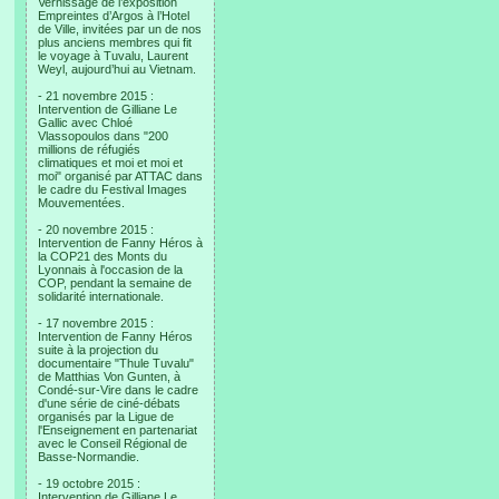
Vernissage de l’exposition
Empreintes d’Argos à l’Hotel
de Ville, invitées par un de nos
plus anciens membres qui fit
le voyage à Tuvalu, Laurent
Weyl, aujourd’hui au Vietnam.
- 21 novembre 2015 :
Intervention de Gilliane Le
Gallic avec Chloé
Vlassopoulos dans "200
millions de réfugiés
climatiques et moi et moi et
moi" organisé par ATTAC dans
le cadre du Festival Images
Mouvementées.
- 20 novembre 2015 :
Intervention de Fanny Héros à
la COP21 des Monts du
Lyonnais à l'occasion de la
COP, pendant la semaine de
solidarité internationale.
- 17 novembre 2015 :
Intervention de Fanny Héros
suite à la projection du
documentaire "Thule Tuvalu"
de Matthias Von Gunten, à
Condé-sur-Vire dans le cadre
d'une série de ciné-débats
organisés par la Ligue de
l'Enseignement en partenariat
avec le Conseil Régional de
Basse-Normandie.
- 19 octobre 2015 :
Intervention de Gilliane Le