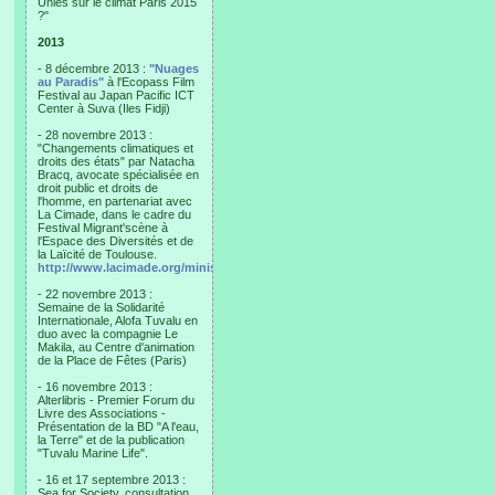
Unies sur le climat Paris 2015
?"
2013
- 8 décembre 2013 :
"Nuages
au Paradis"
à l'Ecopass Film
Festival au Japan Pacific ICT
Center à Suva (Iles Fidji)
- 28 novembre 2013 :
"Changements climatiques et
droits des états" par Natacha
Bracq, avocate spécialisée en
droit public et droits de
l'homme, en partenariat avec
La Cimade, dans le cadre du
Festival Migrant'scène à
l'Espace des Diversités et de
la Laïcité de Toulouse.
http://www.lacimade.org/minisites/migrantscene
- 22 novembre 2013 :
Semaine de la Solidarité
Internationale, Alofa Tuvalu en
duo avec la compagnie Le
Makila, au Centre d'animation
de la Place de Fêtes (Paris)
- 16 novembre 2013 :
Alterlibris - Premier Forum du
Livre des Associations -
Présentation de la BD "A l'eau,
la Terre" et de la publication
"Tuvalu Marine Life".
- 16 et 17 septembre 2013 :
Sea for Society, consultation