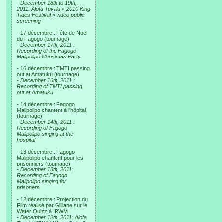
-
December 18th to 19th,
2011: Alofa Tuvalu « 2010 King
Tides Festival » video public
screening
- 17 décembre : Fête de Noël
du Fagogo (tournage)
-
December 17th, 2011 :
Recording of the Fagogo
Malipolipo Christmas Party
- 16 décembre : TMTI passing
out at Amatuku (tournage)
-
December 16th, 2011 :
Recording of TMTI passing
out at Amatuku
- 14 décembre : Fagogo
Malipolipo chantent à l'hôpital
(tournage)
-
December 14th, 2011 :
Recording of Fagogo
Malipolipo singing at the
hospital
- 13 décembre : Fagogo
Malipolipo chantent pour les
prisonniers (tournage)
-
December 13th, 2011:
Recording of Fagogo
Malipolipo singing for
prisoners
- 12 décembre : Projection du
Film réalisé par Gilliane sur le
Water Quizz à IRWM
-
December 12th, 2011: Alofa