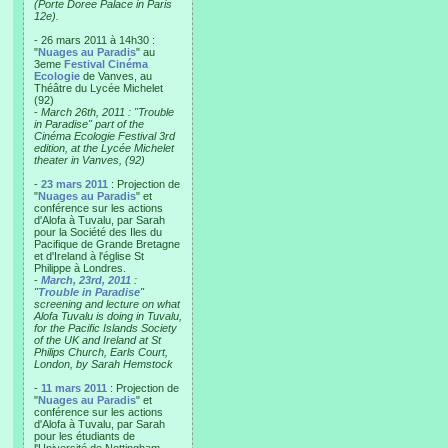
(Porte Doree Palace in Paris
12e).
- 26 mars 2011 à 14h30 :
"
Nuages au Paradis
" au
3eme
Festival Cinéma
Ecologie
de Vanves, au
Théâtre du Lycée Michelet
(92)
-
March 26th, 2011 : "Trouble
in Paradise" part of the
Cinéma Ecologie Festival 3rd
edition, at the Lycée Michelet
theater in Vanves, (92)
-
23 mars 2011
: Projection de
"
Nuages au Paradis
" et
conférence sur les actions
d'Alofa à Tuvalu, par Sarah
pour la Société des Iles du
Pacifique de Grande Bretagne
et d'Ireland à l'église St
Philippe à Londres.
-
March, 23rd, 2011
:
"
Trouble in Paradise
"
screening and lecture on what
Alofa Tuvalu is doing in Tuvalu,
for the Pacific Islands Society
of the UK and Ireland at St
Philips Church, Earls Court,
London, by Sarah Hemstock
-
11 mars 2011
: Projection de
"
Nuages au Paradis
" et
conférence sur les actions
d'Alofa à Tuvalu, par Sarah
pour les étudiants de