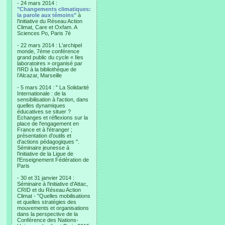
- 24 mars 2014 :
"Changements climatiques:
la parole aux témoins"
à
l'initiative du Réseau Action
Climat, Care et Oxfam. A
Sciences Po, Paris 7è
- 22 mars 2014 : L'archipel
monde, 7ème conférence
grand public du cycle « Iles
laboratoires » organisé par
l'IRD à la bibliothèque de
l’Alcazar, Marseille
- 5 mars 2014 : " La Solidarité
Internationale : de la
sensibilisation à l'action, dans
quelles dynamiques
éducatives se situer ?
Echanges et réflexions sur la
place de l'engagement en
France et à l'étranger ;
présentation d'outils et
d'actions pédagogiques ".
Séminaire jeunesse à
l'initiative de la Ligue de
l'Enseignement Fédération de
Paris
- 30 et 31 janvier 2014 :
Séminaire à l'initiative d'Attac,
CRID et du Réseau Action
Climat - "Quelles mobilisations
et quelles stratégies des
mouvements et organisations
dans la perspective de la
Conférence des Nations-