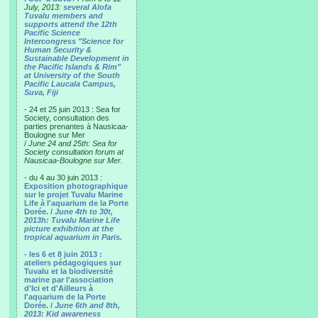
July, 2013:
several Alofa
Tuvalu members and
supports attend the 12th
Pacific Science
Intercongress "Science for
Human Security &
Sustainable Development in
the Pacific Islands & Rim"
at University of the South
Pacific Laucala Campus,
Suva, Fiji
- 24 et 25 juin 2013 : Sea for
Society, consultation des
parties prenantes à Nausicaa-
Boulogne sur Mer
/
June 24 and 25th: Sea for
Society consultation forum at
Nausicaa-Boulogne sur Mer.
- du 4 au 30 juin 2013 :
Exposition photographique
sur le projet Tuvalu Marine
Life à l'aquarium de la Porte
Dorée. /
June 4th to 30t,
2013h: Tuvalu Marine Life
picture exhibition at the
tropical aquarium in Paris.
- les 6 et 8 juin 2013 :
ateliers pédagogiques sur
Tuvalu et la biodiversité
marine par l'association
d'Ici et d'Ailleurs à
l'aquarium de la Porte
Dorée. /
June 6th and 8th,
2013: Kid awareness