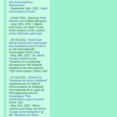
des Associations
Parisiennes
-
September 10th, 2011 :
Paris
Association Forum
- 19 juin 2011 : Stand au
Vide-
Grenier
sur la Butte Bergeyre
-
June 19th, 2011 : Gilliane
and Fanny are Alofa Tuvalu
booth keepers in the context
of
the hill back yard sale
.
- 28 mai 2011 :
Stand aux
4ème rencontres nationales
des étudiants pour le DD
à
la Cité Internationale
Universitaire (Paris 14e)
-
May 28th, 2011 :
An Alofa
Tuvalu exhibit
at the
“Students for sustainable
development” 4th National
meeting at the International
“Cité Universitaire” (Paris 14e)
- 21 mai 2011 :
Stand à la
"braderie de livres solidaire"
organisée par le Collectif
d'Associations de Solidarité
Internationale de la Ligue de
l'Enseignement pour la
Campagne "Pas
d'éducation, pas d'avenir
"
(Paris 13e)
-
May 21st, 2011 : Marie-
Jeanne and Fanny are
Alofa
Tuvalu booth keepers"
at
the
"Braderie de livres