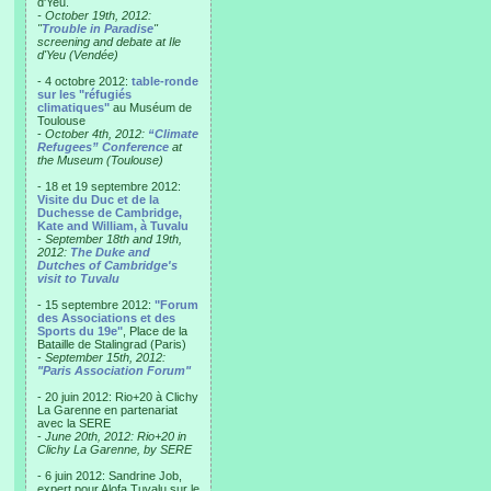
d'Yeu.
- October 19th, 2012:
"
Trouble in Paradise
"
screening and debate at Ile
d'Yeu (Vendée)
- 4 octobre 2012:
table-ronde
sur les "réfugiés
climatiques"
au Muséum de
Toulouse
-
October 4th, 2012:
“Climate
Refugees” Conference
at
the Museum (Toulouse)
- 18 et 19 septembre 2012:
Visite du Duc et de la
Duchesse de Cambridge,
Kate and William, à Tuvalu
-
September 18th and 19th,
2012:
The Duke and
Dutches of Cambridge's
visit to Tuvalu
- 15 septembre 2012:
"Forum
des Associations et des
Sports du 19e"
, Place de la
Bataille de Stalingrad (Paris)
-
September 15th, 2012:
"Paris Association Forum"
- 20 juin 2012: Rio+20 à Clichy
La Garenne en partenariat
avec la SERE
-
June 20th, 2012: Rio+20 in
Clichy La Garenne, by SERE
- 6 juin 2012: Sandrine Job,
expert pour Alofa Tuvalu sur le