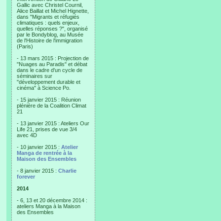
Gallic avec Christel Cournil,
Alice Baillat et Michel Hignette,
dans "Migrants et réfugiés
climatiques : quels enjeux,
quelles réponses ?", organisé
par le Bondyblog, au Musée
de l'Histoire de l'immigration
(Paris)
- 13 mars 2015 : Projection de
"Nuages au Paradis" et débat
dans le cadre d'un cycle de
séminaires sur
"développement durable et
cinéma" à Science Po.
- 15 janvier 2015 : Réunion
plénière de la Coalition Climat
21
- 13 janvier 2015 : Ateliers Our
Life 21, prises de vue 3/4
avec 4D
- 10 janvier 2015 :
Atelier
Manga de rentrée à la
Maison des Ensembles
- 8 janvier 2015 :
Charlie
forever
2014
- 6, 13 et 20 décembre 2014 :
ateliers Manga à la Maison
des Ensembles