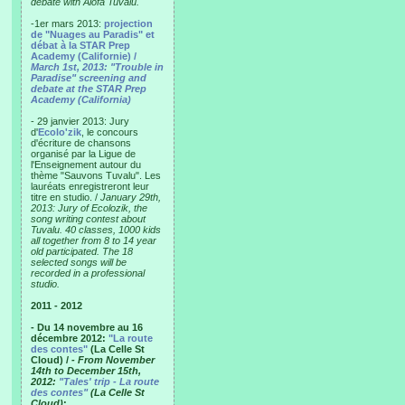
debate with Alofa Tuvalu.
-1er mars 2013:
projection
de "Nuages au Paradis" et
débat à la STAR Prep
Academy (Californie) /
March 1st, 2013: "Trouble in
Paradise" screening and
debate at the STAR Prep
Academy (California)
- 29 janvier 2013: Jury
d'
Ecolo'zik
, le concours
d'écriture de chansons
organisé par la Ligue de
l'Enseignement autour du
thème "Sauvons Tuvalu". Les
lauréats enregistreront leur
titre en studio. /
January 29th,
2013: Jury of Ecolozik, the
song writing contest about
Tuvalu. 40 classes, 1000 kids
all together from 8 to 14 year
old participated. The 18
selected songs will be
recorded in a professional
studio.
2011 - 2012
- Du 14 novembre au 16
décembre 2012:
"La route
des contes"
(La Celle St
Cloud) /
- From November
14th to December 15th,
2012:
"Tales' trip - La route
des contes"
(La Celle St
Cloud)
: