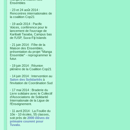
Ensembles
- 23 et 24 août 2014 :
Rencontres internationales de
la coalition Cop21
- 19 août 2014 : Pacific
Voices, conférence pour le
lancement de l'ouvrage de
Karibaiti Taoaba, Campus bas
de l'USP, Suva-Fiji Islands
- 21 juin 2014 : Fête de la
Maison des Ensembles,
présentation du projet "Manga
Ensemble" - reprogrammer le
futur.
- 19 juin 2014 : Réunion
plénière de la Coalition Cop21
- 14 juin 2014 : Intervention au
Salon des Solidarités
à
l'invitation de Coordination Sud
- 17 mai 2014 : Braderie du
Livre solidaire avec le Collectif
d'Associations de Solidarité
Internationale de la Ligue de
l'Enseignement.
- 11 avril 2014 : La Foulée du
10e - 10 écoles, 55 classes,
soit près de
2000 élèves de
primaire courent pour
Tuvalu
.