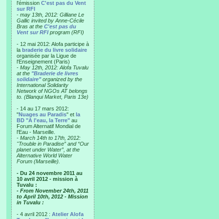
l'émission
C'est pas du Vent
sur RFI
-
may 13th, 2012: Gilliane Le
Gallic invited by Anne-Cécile
Bras at the
C'est pas du
Vent sur RFI
program (RFI)
- 12 mai 2012: Alofa participe à
la
braderie du livre solidaire
organisée par la Ligue de
l'Enseignement (Paris)
-
May 12th, 2012: Alofa Tuvalu
at the
"Braderie de livres
solidaire"
organized by the
International Solidarity
Network of NGOs AT belongs
to. (Blanqui Market, Paris 13e)
- 14 au 17 mars 2012:
"
Nuages au Paradis
" et
la
BD "A l'eau, la Terre"
au
Forum Alternatif Mondial de
l'Eau - Marseille.
-
March 14th to 17th, 2012:
"Trouble in Paradise” and “Our
planet under Water”, at the
Alternative World Water
Forum (Marseille).
- Du 24 novembre 2011 au
10 avril 2012 - mission à
Tuvalu :
- From November 24th, 2011
to April 10th, 2012 - Mission
in Tuvalu :
- 4 avril 2012 :
Atelier Alofa