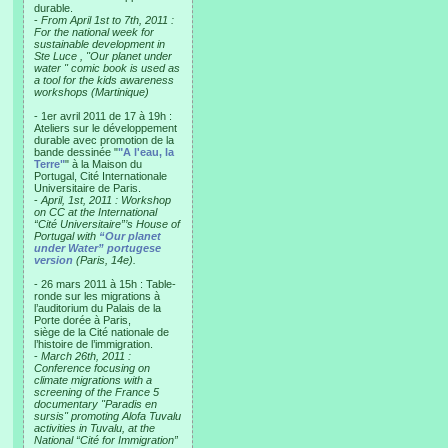
durable.
-
From April 1st to 7th, 2011 :
For the national week for
sustainable development in
Ste Luce , "Our planet under
water " comic book is used as
a tool for the kids awareness
workshops (Martinique)
- 1er avril 2011 de 17 à 19h :
Ateliers sur le développement
durable avec promotion de la
bande dessinée "
"A l'eau, la
Terre"
" à la Maison du
Portugal, Cité Internationale
Universitaire de Paris.
-
April, 1st, 2011 : Workshop
on CC at the International
“Cité Universitaire”’s House of
Portugal with
“Our planet
under Water” portugese
version
(Paris, 14e).
- 26 mars 2011 à 15h : Table-
ronde sur les migrations à
l’auditorium du Palais de la
Porte dorée à Paris,
siège de la Cité nationale de
l’histoire de l’immigration.
-
March 26th, 2011 :
Conference focusing on
climate migrations with a
screening of the France 5
documentary "Paradis en
sursis" promoting Alofa Tuvalu
activities in Tuvalu, at the
National “Cité for Immigration”