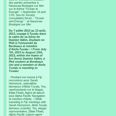
des parties prenantes à
Nausicaa-Boulogne sur Mer
sur le thème "Océan et
Energie". /
September 16 and
17th: Sea for Society
consultation forum - "Ocean
and Energy" - at Nausicaa-
Boulogne sur Mer.
Du 7 juillet 2013 au 13 août,
2013, voyage à Tuvalu dans
le cadre de sa thèse de
Damien Vallot, étudiant en
PhD à l'Université de
Bordeaux et membre
d'Alofa Tuvalu : /
From July
7th, 2013 to August 13th,
2013, within the frame of
his thesis Damien Vallot, a
Phd student at Bordeaux
Uni and a member of Alofa
Tuvalu is traveling to
Tuvalu:
- Pendant son transit à Fiji :
rencontres avec Sarah
Hemstock, spécialiste
biomasse d’Alofa Tuvalu, Teu,
représentante sur le biogaz,
Eliala Fihaki, Agent de liaison
pour Alpha Pacific Navigation
et membre d’Alofa.. /
While
transiting in Fiji: meetings with
Sarah Hemstock, Alofa Tuvalu
biomass scientist, Teu, biogas
representative, Eliala Fihaki,
Alpha Pacific Liaison agent