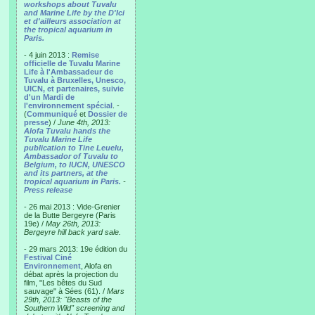
workshops about Tuvalu
and Marine Life by the D'Ici
et d'ailleurs association at
the tropical aquarium in
Paris.
- 4 juin 2013 :
Remise
officielle de Tuvalu Marine
Life à l'Ambassadeur de
Tuvalu à Bruxelles, Unesco,
UICN, et partenaires, suivie
d'un Mardi de
l'environnement spécial
. -
(
Communiqué
et
Dossier de
presse
) /
June 4th, 2013:
Alofa Tuvalu hands the
Tuvalu Marine Life
publication to Tine Leuelu,
Ambassador of Tuvalu to
Belgium, to IUCN, UNESCO
and its partners, at the
tropical aquarium in Paris.
-
Press release
- 26 mai 2013 : Vide-Grenier
de la Butte Bergeyre (Paris
19e) /
May 26th, 2013:
Bergeyre hill back yard sale.
- 29 mars 2013: 19e édition du
Festival Ciné
Environnement
, Alofa en
débat après la projection du
film, "Les bêtes du Sud
sauvage" à Sées (61). /
Mars
29th, 2013: "Beasts of the
Southern Wild" screening and