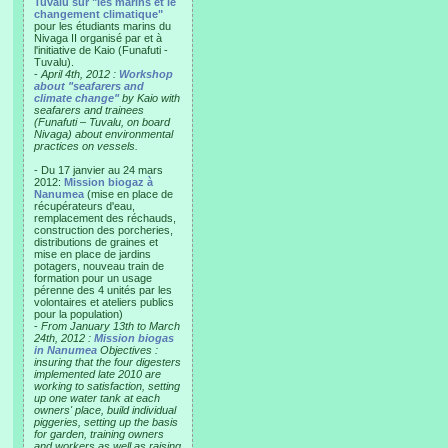
Tuvalu sur "les marins et le
changement climatique"
pour les étudiants marins du
Nivaga II organisé par et à
l'initiative de Kaio (Funafuti -
Tuvalu).
-
April 4th, 2012 :
Workshop
about "seafarers and
climate change"
by Kaio with
seafarers and trainees
(Funafuti – Tuvalu, on board
Nivaga) about environmental
practices on vessels.
- Du 17 janvier au 24 mars
2012:
Mission biogaz à
Nanumea
(mise en place de
récupérateurs d'eau,
remplacement des réchauds,
construction des porcheries,
distributions de graines et
mise en place de jardins
potagers, nouveau train de
formation pour un usage
pérenne des 4 unités par les
volontaires et ateliers publics
pour la population)
-
From January 13th to March
24th, 2012 :
Mission biogas
in Nanumea
Objectives :
insuring that the four digesters
implemented late 2010 are
working to satisfaction, setting
up one water tank at each
owners' place, build individual
piggeries, setting up the basis
for garden, training owners
and workers as well as raising