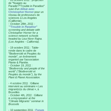
- 28 octobre 2011 : projection
de "Nuages au
Paradis"/"Trouble in Paradise"
suivi d'un
débat avec
Christopher Horner
pour un
réseau de professeurs de
sciences à Los Angeles
(Californie).
-
October 28th, 2011 :
"
"Trouble in Paradise"
screening and debate with
Christopher Horner for a
science network schools
headed by Lisa Niver Rajna.
(Los Angeles - California).
- 19 octobre 2011 : Table-
ronde dans le cadre de
"Biodiversité et Peuples du
monde", un événement
organisé par l'association
Plante & Planète.
-
October 19, 2011 :
"Biodiversity and people of the
world" ("Biodiversité et
Peuples du monde"), by the
Plant & Planet Association.
- 4 octobre 2011 : Gilliane
intervient au séminaire « Les
migrant(e)s du climat », à
Bruxelles
-
October 4th, 2011 : Gilliane
is a keyspeaker at the
"Climate Migrants" seminar in
Brussels
- 10 septembre 2011 :
Forum