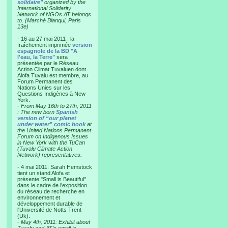
solidaire"
organized by the
International Solidarity
Network of NGOs AT belongs
to. (Marché Blanqui, Paris
13e)
- 16 au 27 mai 2011 : la
fraîchement imprimée
version
espagnole de la BD "A
l'eau, la Terre"
sera
présentée par le Réseau
Action Climat Tuvaluen dont
Alofa Tuvalu est membre, au
Forum Permanent des
Nations Unies sur les
Questions Indigènes à New
York.
-
From May 16th to 27th, 2011
: The new born
Spanish
version of “our planet
under water” comic book
at
the United Nations Permanent
Forum on Indigenous Issues
in New York with the TuCan
(Tuvalu Climate Action
Network) representatives.
- 4 mai 2011: Sarah Hemstock
tient un stand Alofa et
présente "Small is Beautiful"
dans le cadre de l'exposition
du réseau de recherche en
environnement et
développement durable de
l'Université de Notts Trent
(Uk).
-
May 4th, 2011: Exhibit about