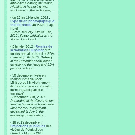
awareness among the Island
inhabitants by setting up a
workshop on the technology…
- du 10 au 19 janvier 2012 :
Exposition photographique
traditionnelle
au Vaiaku Lagi
Hotel
-
From January 10th to 19th,
2012 : Photo exhibition at the
Vaiaku Lagi Hotel
- 5 janvier 2012 :
Remise de
la donation Hunamar
aux
écoles primaires Nauti et SDA
-
January 5th, 2012: Delivery
of the Hunamar association's
donation to the Nauti and SDA
primary schools.
- 30 décembre : Fête en
l'honneur d'Isaia Taeia,
Ministre de l'Environnement
décédé en exercice en juillet
dernier (participation et
tournage)
-
December 30th, 2011:
Recording of the Government
feast in homage to Isaia Taeia,
Minister for Environment,
deceased in July in the
discharge of his duties.
- 18 et 19 décembre :
Projections publiques
des
vidéos du Festival des
Grandes Marées 2010