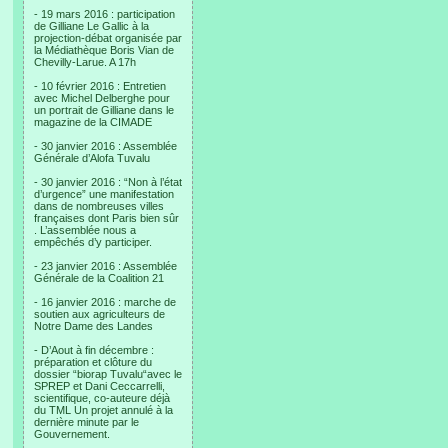
- 19 mars 2016 : participation
de Gilliane Le Gallic à la
projection-débat organisée par
la Médiathèque Boris Vian de
Chevilly-Larue. A 17h
- 10 février 2016 : Entretien
avec Michel Delberghe pour
un portrait de Gilliane dans le
magazine de la CIMADE
- 30 janvier 2016 : Assemblée
Générale d’Alofa Tuvalu
- 30 janvier 2016 : “Non à l’état
d’urgence” une manifestation
dans de nombreuses villes
françaises dont Paris bien sûr
. L’assemblée nous a
empêchés d’y participer.
- 23 janvier 2016 : Assemblée
Générale de la Coalition 21
- 16 janvier 2016 : marche de
soutien aux agriculteurs de
Notre Dame des Landes
- D’Aout à fin décembre :
préparation et clôture du
dossier “biorap Tuvalu“avec le
SPREP et Dani Ceccarrelli,
scientifique, co-auteure déjà
du TML Un projet annulé à la
dernière minute par le
Gouvernement.