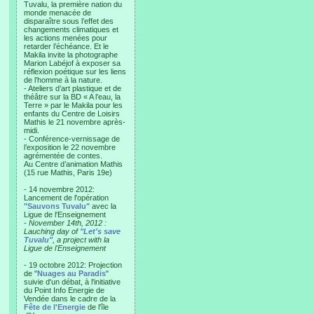
Tuvalu, la première nation du
monde menacée de
disparaître sous l’effet des
changements climatiques et
les actions menées pour
retarder l’échéance. Et le
Makila invite la photographe
Marion Labéjof à exposer sa
réflexion poétique sur les liens
de l’homme à la nature.
- Ateliers d’art plastique et de
théâtre sur la BD « A l’eau, la
Terre » par le Makila pour les
enfants du Centre de Loisirs
Mathis le 21 novembre après-
midi.
- Conférence-vernissage de
l’exposition le 22 novembre
agrémentée de contes.
Au Centre d’animation Mathis
(15 rue Mathis, Paris 19e)
- 14 novembre 2012:
Lancement de l'opération
"Sauvons Tuvalu"
avec la
Ligue de l'Enseignement
- November 14th, 2012 :
Lauching day of
"Let's save
Tuvalu"
, a project with la
Ligue de l'Enseignement
- 19 octobre 2012: Projection
de "
Nuages au Paradis
"
suivie d'un débat, à l'initiative
du Point Info Energie de
Vendée dans le cadre de la
Fête de l'Energie
de l'île