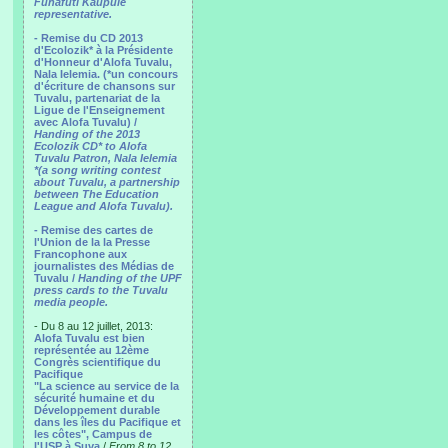
Funafuti Kaupule
representative.
- Remise du CD 2013
d'Ecolozik* à la Présidente
d'Honneur d'Alofa Tuvalu,
Nala Ielemia. (*un concours
d'écriture de chansons sur
Tuvalu, partenariat de la
Ligue de l'Enseignement
avec Alofa Tuvalu) /
Handing of the 2013
Ecolozik CD* to Alofa
Tuvalu Patron, Nala Ielemia
*(a song writing contest
about Tuvalu, a partnership
between The Education
League and Alofa Tuvalu).
- Remise des cartes de
l'Union de la la Presse
Francophone aux
journalistes des Médias de
Tuvalu /
Handing of the UPF
press cards to the Tuvalu
media people.
- Du 8 au 12 juillet, 2013:
Alofa Tuvalu est bien
représentée au 12ème
Congrès scientifique du
Pacifique
"La science au service de la
sécurité humaine et du
Développement durable
dans les îles du Pacifique et
les côtes", Campus de
l'USP à Suva
/
From 8 to 12