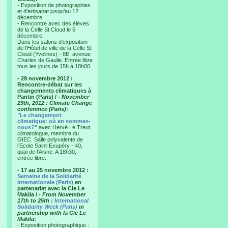
- Exposition de photographies
et d’artisanat jusqu’au 12
décembre.
- Rencontre avec des élèves
de la Celle St Cloud le 5
décembre
Dans les salons d’exposition
de l’Hôtel de ville de la Celle St
Cloud (Yvelines) - 8E, avenue
Charles de Gaulle. Entrée libre
tous les jours de 15h à 18h00.
- 29 novembre 2012 :
Rencontre-débat sur les
changements climatiques à
Pantin (Paris) /
- November
29th, 2012 : Climate Change
conference (Paris)
:
"Le changement
climatique: où en sommes-
nous?"
avec Hervé Le Treut,
climatologue, membre du
GIEC. Salle polyvalente de
l’Ecole Saint-Exupéry - 40,
quai de l’Aisne. A 18h30,
entrée libre.
- 17 au 25 novembre 2012 :
Semaine de la Solidarité
Internationale (Paris)
en
partenariat avec la Cie Le
Makila /
- From November
17th to 25th :
International
Solidarity Week (Paris)
in
partnership with la Cie Le
Makila
:
- Exposition photographique :