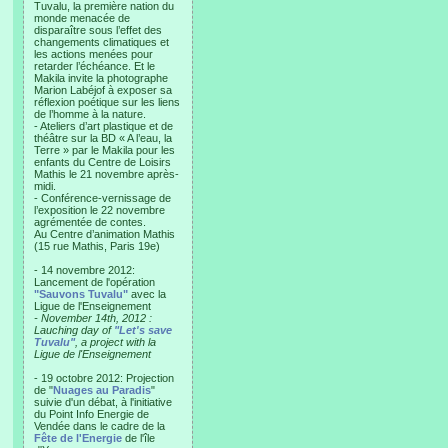
Tuvalu, la première nation du
monde menacée de
disparaître sous l’effet des
changements climatiques et
les actions menées pour
retarder l’échéance. Et le
Makila invite la photographe
Marion Labéjof à exposer sa
réflexion poétique sur les liens
de l’homme à la nature.
- Ateliers d’art plastique et de
théâtre sur la BD « A l’eau, la
Terre » par le Makila pour les
enfants du Centre de Loisirs
Mathis le 21 novembre après-
midi.
- Conférence-vernissage de
l’exposition le 22 novembre
agrémentée de contes.
Au Centre d’animation Mathis
(15 rue Mathis, Paris 19e)
- 14 novembre 2012:
Lancement de l'opération
"Sauvons Tuvalu"
avec la
Ligue de l'Enseignement
- November 14th, 2012 :
Lauching day of
"Let's save
Tuvalu"
, a project with la
Ligue de l'Enseignement
- 19 octobre 2012: Projection
de "
Nuages au Paradis
"
suivie d'un débat, à l'initiative
du Point Info Energie de
Vendée dans le cadre de la
Fête de l'Energie
de l'île