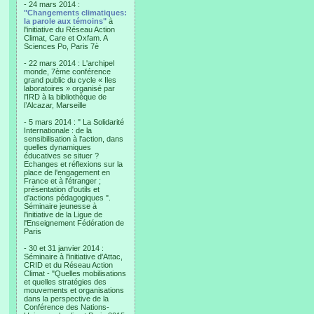
- 24 mars 2014 :
"Changements climatiques:
la parole aux témoins"
à
l'initiative du Réseau Action
Climat, Care et Oxfam. A
Sciences Po, Paris 7è
- 22 mars 2014 : L'archipel
monde, 7ème conférence
grand public du cycle « Iles
laboratoires » organisé par
l'IRD à la bibliothèque de
l’Alcazar, Marseille
- 5 mars 2014 : " La Solidarité
Internationale : de la
sensibilisation à l'action, dans
quelles dynamiques
éducatives se situer ?
Echanges et réflexions sur la
place de l'engagement en
France et à l'étranger ;
présentation d'outils et
d'actions pédagogiques ".
Séminaire jeunesse à
l'initiative de la Ligue de
l'Enseignement Fédération de
Paris
- 30 et 31 janvier 2014 :
Séminaire à l'initiative d'Attac,
CRID et du Réseau Action
Climat - "Quelles mobilisations
et quelles stratégies des
mouvements et organisations
dans la perspective de la
Conférence des Nations-