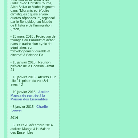
Gallic avec Christel Cournil,
Alice Baillat et Michel Hignette,
dans "Migrants et réfugiés
climatiques : quels enjeux,
quelles réponses ?", organisé
par le Bondyblog, au Musée
de l'Histoire de l'immigration
(Paris)
- 13 mars 2015 : Projection de
"Nuages au Paradis" et débat
dans le cadre d'un cycle de
séminaires sur
"développement durable et
cinéma" à Science Po.
- 15 janvier 2015 : Réunion
plénière de la Coalition Climat
21
- 13 janvier 2015 : Ateliers Our
Life 21, prises de vue 3/4
avec 4D
- 10 janvier 2015 :
Atelier
Manga de rentrée à la
Maison des Ensembles
- 8 janvier 2015 :
Charlie
forever
2014
- 6, 13 et 20 décembre 2014 :
ateliers Manga à la Maison
des Ensembles