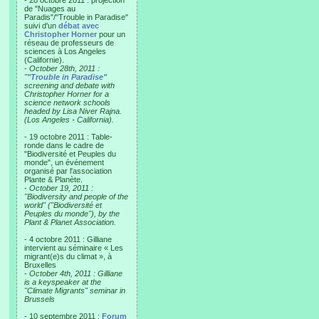
- 28 octobre 2011 : projection
de "Nuages au
Paradis"/"Trouble in Paradise"
suivi d'un
débat avec
Christopher Horner
pour un
réseau de professeurs de
sciences à Los Angeles
(Californie).
-
October 28th, 2011 :
"
"Trouble in Paradise"
screening and debate with
Christopher Horner for a
science network schools
headed by Lisa Niver Rajna.
(Los Angeles - California).
- 19 octobre 2011 : Table-
ronde dans le cadre de
"Biodiversité et Peuples du
monde", un événement
organisé par l'association
Plante & Planète.
-
October 19, 2011 :
"Biodiversity and people of the
world" ("Biodiversité et
Peuples du monde"), by the
Plant & Planet Association.
- 4 octobre 2011 : Gilliane
intervient au séminaire « Les
migrant(e)s du climat », à
Bruxelles
-
October 4th, 2011 : Gilliane
is a keyspeaker at the
"Climate Migrants" seminar in
Brussels
- 10 septembre 2011 :
Forum