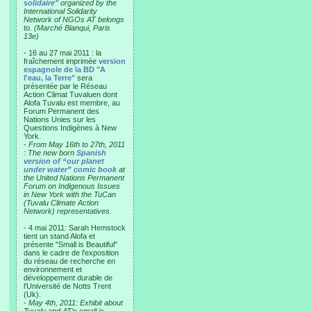
solidaire"
organized by the
International Solidarity
Network of NGOs AT belongs
to. (Marché Blanqui, Paris
13e)
- 16 au 27 mai 2011 : la
fraîchement imprimée
version
espagnole de la BD "A
l'eau, la Terre"
sera
présentée par le Réseau
Action Climat Tuvaluen dont
Alofa Tuvalu est membre, au
Forum Permanent des
Nations Unies sur les
Questions Indigènes à New
York.
-
From May 16th to 27th, 2011
: The new born
Spanish
version of “our planet
under water” comic book
at
the United Nations Permanent
Forum on Indigenous Issues
in New York with the TuCan
(Tuvalu Climate Action
Network) representatives.
- 4 mai 2011: Sarah Hemstock
tient un stand Alofa et
présente "Small is Beautiful"
dans le cadre de l'exposition
du réseau de recherche en
environnement et
développement durable de
l'Université de Notts Trent
(Uk).
-
May 4th, 2011: Exhibit about