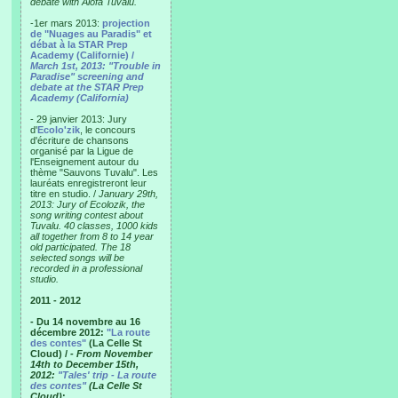
debate with Alofa Tuvalu.
-1er mars 2013:
projection
de "Nuages au Paradis" et
débat à la STAR Prep
Academy (Californie) /
March 1st, 2013: "Trouble in
Paradise" screening and
debate at the STAR Prep
Academy (California)
- 29 janvier 2013: Jury
d'
Ecolo'zik
, le concours
d'écriture de chansons
organisé par la Ligue de
l'Enseignement autour du
thème "Sauvons Tuvalu". Les
lauréats enregistreront leur
titre en studio. /
January 29th,
2013: Jury of Ecolozik, the
song writing contest about
Tuvalu. 40 classes, 1000 kids
all together from 8 to 14 year
old participated. The 18
selected songs will be
recorded in a professional
studio.
2011 - 2012
- Du 14 novembre au 16
décembre 2012:
"La route
des contes"
(La Celle St
Cloud) /
- From November
14th to December 15th,
2012:
"Tales' trip - La route
des contes"
(La Celle St
Cloud)
: