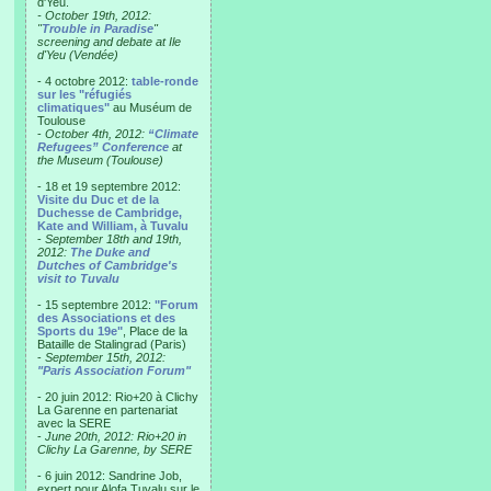
d'Yeu.
- October 19th, 2012:
"
Trouble in Paradise
"
screening and debate at Ile
d'Yeu (Vendée)
- 4 octobre 2012:
table-ronde
sur les "réfugiés
climatiques"
au Muséum de
Toulouse
-
October 4th, 2012:
“Climate
Refugees” Conference
at
the Museum (Toulouse)
- 18 et 19 septembre 2012:
Visite du Duc et de la
Duchesse de Cambridge,
Kate and William, à Tuvalu
-
September 18th and 19th,
2012:
The Duke and
Dutches of Cambridge's
visit to Tuvalu
- 15 septembre 2012:
"Forum
des Associations et des
Sports du 19e"
, Place de la
Bataille de Stalingrad (Paris)
-
September 15th, 2012:
"Paris Association Forum"
- 20 juin 2012: Rio+20 à Clichy
La Garenne en partenariat
avec la SERE
-
June 20th, 2012: Rio+20 in
Clichy La Garenne, by SERE
- 6 juin 2012: Sandrine Job,
expert pour Alofa Tuvalu sur le