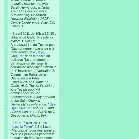
Tuvalu and AT’s small is
beautiful plan by and with
Sarah Hemstock. at Notts
Trent Uni Environment &
Sustainability Research
Network Exhibition, DICE
Centre Conference Suite, City
Campus.
- 8 avril 2011 de 10h à 12h30 :
Gilliane Le Gallic, Présidente
d'Alofa Tuvalu et
Ambassadrice de Tuvalu pour
l'Environnement participe à la
table-ronde "
Bye, Bye,
Culture
" dans le cadre du
colloque "Le changement
climatique un défi pour le
patrimoine mondial" à l'initiative
de l'Université de Versailles St
Quentin, au Palais de la
Découverte à Paris.
-
April 8,2011 : Gilliane Le
Gallic, Alofa Tuvalu President
and Tuvalu goodwill
ambassador for the
environment is a key speaker
at the Saint Quentin
University’s conference, "
Bye,
Bye, Culture
" about CC and
culture loss at the Palais de la
Decouverte, (Paris, 8e).
- 1er au 7 avril 2011 :
"A
l'eau, la Terre"
à Ste Luce
(Martinique) pour des ateliers
avec les primaires pendant la
semaine du développement