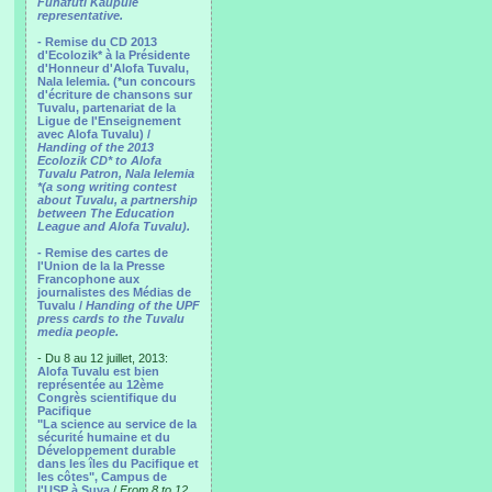
Funafuti Kaupule
representative.
- Remise du CD 2013
d'Ecolozik* à la Présidente
d'Honneur d'Alofa Tuvalu,
Nala Ielemia. (*un concours
d'écriture de chansons sur
Tuvalu, partenariat de la
Ligue de l'Enseignement
avec Alofa Tuvalu) /
Handing of the 2013
Ecolozik CD* to Alofa
Tuvalu Patron, Nala Ielemia
*(a song writing contest
about Tuvalu, a partnership
between The Education
League and Alofa Tuvalu).
- Remise des cartes de
l'Union de la la Presse
Francophone aux
journalistes des Médias de
Tuvalu /
Handing of the UPF
press cards to the Tuvalu
media people.
- Du 8 au 12 juillet, 2013:
Alofa Tuvalu est bien
représentée au 12ème
Congrès scientifique du
Pacifique
"La science au service de la
sécurité humaine et du
Développement durable
dans les îles du Pacifique et
les côtes", Campus de
l'USP à Suva
/
From 8 to 12