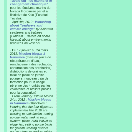
Tuvalu sur "les marins et le
changement climatique"
pour les étudiants marins du
Nivaga II organisé par et à
l'initiative de Kaio (Funafuti -
Tuvalu).
-
April 4th, 2012 :
Workshop
about "seafarers and
climate change"
by Kaio with
seafarers and trainees
(Funafuti – Tuvalu, on board
Nivaga) about environmental
practices on vessels.
- Du 17 janvier au 24 mars
2012:
Mission biogaz à
Nanumea
(mise en place de
récupérateurs d'eau,
remplacement des réchauds,
construction des porcheries,
distributions de graines et
mise en place de jardins
potagers, nouveau train de
formation pour un usage
pérenne des 4 unités par les
volontaires et ateliers publics
pour la population)
-
From January 13th to March
24th, 2012 :
Mission biogas
in Nanumea
Objectives :
insuring that the four digesters
implemented late 2010 are
working to satisfaction, setting
up one water tank at each
owners' place, build individual
piggeries, setting up the basis
for garden, training owners
and workers as well as raising