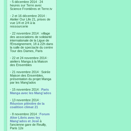
- 5 décembre 2014 : 24
heures sur Terre avec
Science Frontières et Terre.tv
- 2 et 16 décembre 2014 :
Atelier Our Life 21, prises de
vue 1/4 et 2/4 à la
ressourcerie
- 22 novembre 2014 : village
des associations de solidarité
internationale de la Ligue de
l'Enseignement, 18 à 22h dans
la salle de spectacle du centre
Tour des Dames, Paris
- 22 et 24 novembre 2014 :
ateliers Manga à la Maison
des Ensembles
- 21 novembre 2014 : Soirée
Maison des Ensembles,
présentation du projet Manga
par les Mang'ados
- 15 novembre 2014 :
Paris
Manga avec les Mang'ados
- 13 novembre 2014 :
Réunion plénière de la
coalition climat 21
- 8 novembre 2014 :
Forum
Alter Libris avec les
Mang'ados et José
à
l'ancienne gare de Reuilly,
Paris 12e