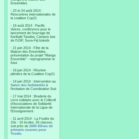
Ensembles
- 23 et 24 août 2014 :
Rencontres internationales de
la coalition Cop21
- 19 août 2014 : Pacific
Voices, conférence pour le
lancement de l'ouvrage de
Karibaiti Taoaba, Campus bas
de l'USP, Suva-Fiji Islands
- 21 juin 2014 : Fête de la
Maison des Ensembles,
présentation du projet "Manga
Ensemble" - reprogrammer le
futur.
- 19 juin 2014 : Réunion
plénière de la Coalition Cop21
- 14 juin 2014 : Intervention au
Salon des Solidarités
à
l'invitation de Coordination Sud
- 17 mai 2014 : Braderie du
Livre solidaire avec le Collectif
d'Associations de Solidarité
Internationale de la Ligue de
l'Enseignement.
- 11 avril 2014 : La Foulée du
10e - 10 écoles, 55 classes,
soit près de
2000 élèves de
primaire courent pour
Tuvalu
.