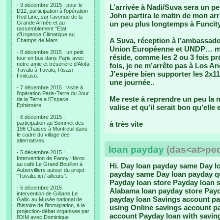
- 9 décembre 2015 : pour le
L’arrivée à Nadi/Suva sera un pe
D12, participation à l’opération
John partira le matin de mon arr
Red Line, sur l’avenue de la
Grande Armée et au
un peu plus longtemps à Funcit
rassemblement “Etat
d’Urgence Climatique au
A Suva, réception à l’ambassade 
Champs de Mars.
Union Européenne et UNDP… mais
- 8 décembre 2015 : un petit
réside, comme les 2 ou 3 fois p
tour en bus dans Paris avec
notre amie et trésorière d’Alofa
fois, je ne m’arrête pas à Los A
Tuvalu à Tuvalu, Risasi
J’espère bien supporter les 2x11
Finikaso.
une journée..
- 7 décembre 2015 : visite à
l’opération Paris-Terre du Jour
Me reste à reprendre un peu la n
de la Terre a l’Espace
Ephémère.
valise et qu’il serait bon qu’elle 
- 6 décembre 2015 :
participation au Sommet des
à très vite
196 Chaises à Montreuil dans
le cadre du village des
alternatives.
loan payday
(das<at>pe
- 5 décembre 2015 :
Intervention de Fanny Héros
au café Le Grand Bouillon à
Hi. Day loan payday same Day l
Aubervilliers autour du projet
payday same Day loan payday q
"Tuvalu: ici / ailleurs".
Payday loan store Payday loan 
- 5 décembre 2015 :
Alabama loan payday store Payd
intervention de Gilliane Le
payday loan Savings account pa
Gallic au Musée national de
l’histoire de l’immigration, à la
using Online savings account pa
projection-débat organisee par
account Payday loan with savin
l’OIM avec Dominique