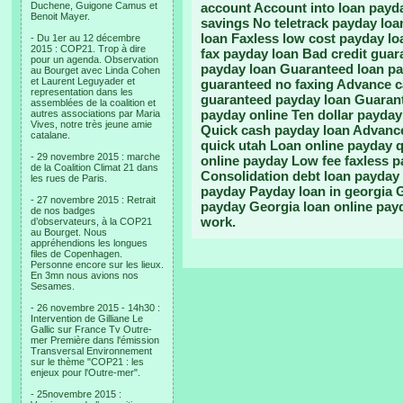
Duchene, Guigone Camus et
account Account into loan payd
Benoit Mayer.
savings No teletrack payday lo
loan Faxless low cost payday l
- Du 1er au 12 décembre
2015 : COP21. Trop à dire
fax payday loan Bad credit gua
pour un agenda. Observation
payday loan Guaranteed loan pa
au Bourget avec Linda Cohen
et Laurent Leguyader et
guaranteed no faxing Advance c
representation dans les
guaranteed payday loan Guarant
assemblées de la coalition et
payday online Ten dollar payday
autres associations par Maria
Vives, notre très jeune amie
Quick cash payday loan Advance
catalane.
quick utah Loan online payday 
- 29 novembre 2015 : marche
online payday Low fee faxless p
de la Coalition Climat 21 dans
Consolidation debt loan payday 
les rues de Paris.
payday Payday loan in georgia 
- 27 novembre 2015 : Retrait
payday Georgia loan online pay
de nos badges
work.
d’observateurs, à la COP21
au Bourget. Nous
appréhendions les longues
files de Copenhagen.
Personne encore sur les lieux.
En 3mn nous avions nos
Sesames.
- 26 novembre 2015 - 14h30 :
Intervention de Gilliane Le
Gallic sur France Tv Outre-
mer Première dans l'émission
Transversal Environnement
sur le thème "COP21 : les
enjeux pour l'Outre-mer".
- 25novembre 2015 :