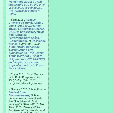
workshops about Tuvalu
and Marine Life by the D'Ici
et d'ailleurs association at
the tropical aquarium in
Paris.
- 4 juin 2013 :
Remise
officielle de Tuvalu Marine
Life à l'Ambassadeur de
Tuvalu à Bruxelles, Unesco,
UICN, et partenaires, suivie
d'un Mardi de
l'environnement spécial
. -
(
Communiqué
et
Dossier de
presse
) /
June 4th, 2013:
Alofa Tuvalu hands the
Tuvalu Marine Life
publication to Tine Leuelu,
Ambassador of Tuvalu to
Belgium, to IUCN, UNESCO
and its partners, at the
tropical aquarium in Paris.
-
Press release
- 26 mai 2013 : Vide-Grenier
de la Butte Bergeyre (Paris
19e) /
May 26th, 2013:
Bergeyre hill back yard sale.
- 29 mars 2013: 19e édition du
Festival Ciné
Environnement
, Alofa en
débat après la projection du
film, "Les bêtes du Sud
sauvage" à Sées (61). /
Mars
29th, 2013: "Beasts of the
Southern Wild" screening and