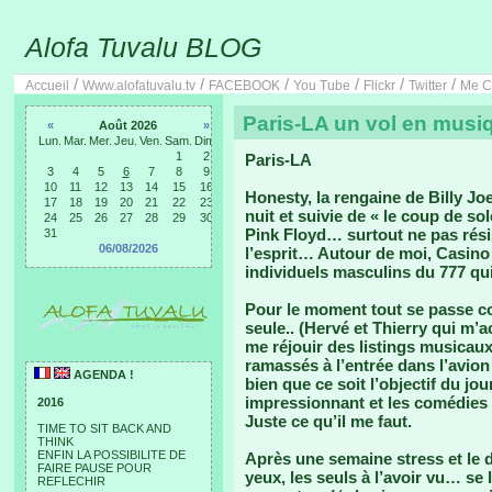
Alofa Tuvalu BLOG
/
/
/
/
/
/
Accueil
Www.alofatuvalu.tv
FACEBOOK
You Tube
Flickr
Twitter
Me C
Paris-LA un vol en musi
«
Août 2026
»
Lun.
Mar.
Mer.
Jeu.
Ven.
Sam.
Dim.
1
2
Paris-LA
3
4
5
6
7
8
9
10
11
12
13
14
15
16
Honesty, la rengaine de Billy J
17
18
19
20
21
22
23
nuit et suivie de « le coup de sol
24
25
26
27
28
29
30
Pink Floyd… surtout ne pas rési
31
06/08/2026
l’esprit… Autour de moi, Casino
individuels masculins du 777 q
Pour le moment tout se passe com
seule.. (Hervé et Thierry qui m’
me réjouir des listings musicau
ramassés à l’entrée dans l’avion 
AGENDA !
bien que ce soit l’objectif du jou
impressionnant et les comédies
2016
Juste ce qu’il me faut.
TIME TO SIT BACK AND
THINK
ENFIN LA POSSIBILITE DE
Après une semaine stress et le
FAIRE PAUSE POUR
yeux, les seuls à l’avoir vu… se 
REFLECHIR