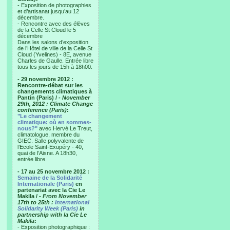
- Exposition de photographies
et d’artisanat jusqu’au 12
décembre.
- Rencontre avec des élèves
de la Celle St Cloud le 5
décembre
Dans les salons d’exposition
de l’Hôtel de ville de la Celle St
Cloud (Yvelines) - 8E, avenue
Charles de Gaulle. Entrée libre
tous les jours de 15h à 18h00.
- 29 novembre 2012 :
Rencontre-débat sur les
changements climatiques à
Pantin (Paris) /
- November
29th, 2012 : Climate Change
conference (Paris)
:
"Le changement
climatique: où en sommes-
nous?"
avec Hervé Le Treut,
climatologue, membre du
GIEC. Salle polyvalente de
l’Ecole Saint-Exupéry - 40,
quai de l’Aisne. A 18h30,
entrée libre.
- 17 au 25 novembre 2012 :
Semaine de la Solidarité
Internationale (Paris)
en
partenariat avec la Cie Le
Makila /
- From November
17th to 25th :
International
Solidarity Week (Paris)
in
partnership with la Cie Le
Makila
:
- Exposition photographique :