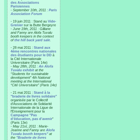
des Associations
Parisiennes
-
September 10th, 2011 :
Paris
Association Forum
- 19 juin 2011 : Stand au
Vide-
Grenier
sur la Butte Bergeyre
-
June 19th, 2011 : Gilliane
and Fanny are Alofa Tuvalu
booth keepers in the context
of
the hill back yard sale
.
- 28 mai 2011 :
Stand aux
4ème rencontres nationales
des étudiants pour le DD
à
la Cité Internationale
Universitaire (Paris 14e)
-
May 28th, 2011 :
An Alofa
Tuvalu exhibit
at the
“Students for sustainable
development” 4th National
meeting at the International
“Cité Universitaire” (Paris 14e)
- 21 mai 2011 :
Stand à la
"braderie de livres solidaire"
organisée par le Collectif
d'Associations de Solidarité
Internationale de la Ligue de
l'Enseignement pour la
Campagne "Pas
d'éducation, pas d'avenir
"
(Paris 13e)
-
May 21st, 2011 : Marie-
Jeanne and Fanny are
Alofa
Tuvalu booth keepers"
at
the
"Braderie de livres