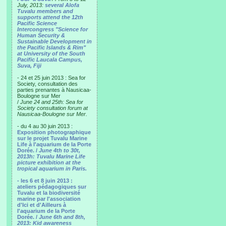
July, 2013:
several Alofa
Tuvalu members and
supports attend the 12th
Pacific Science
Intercongress "Science for
Human Security &
Sustainable Development in
the Pacific Islands & Rim"
at University of the South
Pacific Laucala Campus,
Suva, Fiji
- 24 et 25 juin 2013 : Sea for
Society, consultation des
parties prenantes à Nausicaa-
Boulogne sur Mer
/
June 24 and 25th: Sea for
Society consultation forum at
Nausicaa-Boulogne sur Mer.
- du 4 au 30 juin 2013 :
Exposition photographique
sur le projet Tuvalu Marine
Life à l'aquarium de la Porte
Dorée. /
June 4th to 30t,
2013h: Tuvalu Marine Life
picture exhibition at the
tropical aquarium in Paris.
- les 6 et 8 juin 2013 :
ateliers pédagogiques sur
Tuvalu et la biodiversité
marine par l'association
d'Ici et d'Ailleurs à
l'aquarium de la Porte
Dorée. /
June 6th and 8th,
2013: Kid awareness