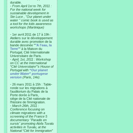
durable.
-
From April 1st to 7th, 2011 :
For the national week for
sustainable development in
Ste Luce , "Our planet under
water " comic book is used as
a tool for the kids awareness
workshops (Martinique)
- 1er avril 2011 de 17 à 19h :
Ateliers sur le développement
durable avec promotion de la
bande dessinée "
"A l'eau, la
Terre"
" à la Maison du
Portugal, Cité Internationale
Universitaire de Paris.
-
April, 1st, 2011 : Workshop
on CC at the International
“Cité Universitaire”’s House of
Portugal with
“Our planet
under Water” portugese
version
(Paris, 14e).
- 26 mars 2011 à 15h : Table-
ronde sur les migrations à
l’auditorium du Palais de la
Porte dorée à Paris,
siège de la Cité nationale de
l’histoire de l’immigration.
-
March 26th, 2011 :
Conference focusing on
climate migrations with a
screening of the France 5
documentary "Paradis en
sursis" promoting Alofa Tuvalu
activities in Tuvalu, at the
National “Cité for Immigration”