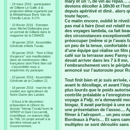
mary et un ¼ de vin au repas… J’
- 19 mars 2016 : participation
devions décoller à 16h30 et l’h
de Gilliane Le Gallic à la
depuis apéritivé et diné.. alors q
projection-débat organisée par
la Médiathèque Boris Vian de
toute façon..
Chevilly-Larue. A 17h
Ce matin encore, oublié le réveil
- 10 février 2016 : Entretien
pas mal à faire (tout est relatif
avec Michel Delberghe pour
des voyages lambda, ca fait bea
un portrait de Gilliane dans le
des circonstances exceptionnell
magazine de la CIMADE
préoccuper (même si je l’avais fai
- 30 janvier 2016 : Assemblée
un peu de la tenue, confortable
Générale d’Alofa Tuvalu
d’une équipe qui réalise un fi
- 30 janvier 2016 : “Non à l’état
café sur la terrasse avec Fanny
d’urgence” une manifestation
devait arriver dans les 7 à 8 mn,
dans de nombreuses villes
françaises dont Paris bien sûr
l’embranchement vers le périph
. L’assemblée nous a
annoncé sur l’autoroute pour 
empêchés d’y participer.
- 23 janvier 2016 : Assemblée
Tout finit bien et je suis arriv
Générale de la Coalition 21
avant le décollage, et avant l’é
- 16 janvier 2016 : marche de
plus lourds que le poids autorisé
soutien aux agriculteurs de
contrôle préalable a l’enregistr
Notre Dame des Landes
voyage à Fidji, m’a demandé mon
- D’Aout à fin décembre :
biogaz. Il avait participé à une e
préparation et clôture du
dossier “biorap Tuvalu“avec le
une présentation de l’assoc.... 
SPREP et Dani Ceccarrelli,
filmer à l’aéroport… un peu cra
scientifique, co-auteure déjà
Bordeaux à Paris… Et sans cam
du TML Un projet annulé à la
dernière minute par le
multiples se sont déroulés san
Gouvernement.