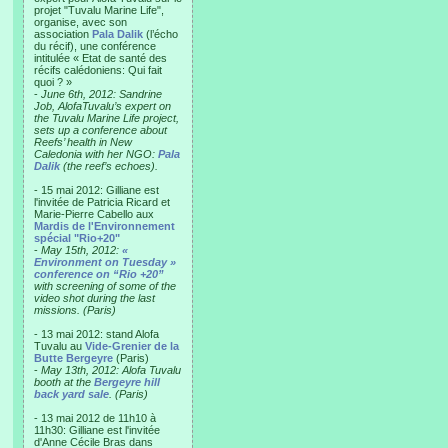
projet "Tuvalu Marine Life",
organise, avec son
association
Pala Dalik
(l’écho
du récif), une conférence
intitulée « Etat de santé des
récifs calédoniens: Qui fait
quoi ? »
-
June 6th, 2012: Sandrine
Job, AlofaTuvalu’s expert on
the Tuvalu Marine Life project,
sets up a conference about
Reefs’ health in New
Caledonia with her NGO:
Pala
Dalik
(the reef’s echoes).
- 15 mai 2012: Gilliane est
l'invitée de Patricia Ricard et
Marie-Pierre Cabello aux
Mardis de l'Environnement
spécial "Rio+20"
-
May 15th, 2012:
«
Environment on Tuesday »
conference on “Rio +20”
with screening of some of the
video shot during the last
missions. (Paris)
- 13 mai 2012: stand Alofa
Tuvalu au
Vide-Grenier de la
Butte Bergeyre
(Paris)
-
May 13th, 2012: Alofa Tuvalu
booth at the
Bergeyre hill
back yard sale
. (Paris)
- 13 mai 2012 de 11h10 à
11h30: Gilliane est l'invitée
d'Anne Cécile Bras dans