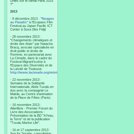
Unies sur le climat Paris 2015
?"
2013
- 8 décembre 2013 :
"Nuages
au Paradis"
à l'Ecopass Film
Festival au Japan Pacific ICT
Center à Suva (Iles Fidji)
- 28 novembre 2013 :
"Changements climatiques et
droits des états" par Natacha
Bracq, avocate spécialisée en
droit public et droits de
l'homme, en partenariat avec
La Cimade, dans le cadre du
Festival Migrant'scène à
l'Espace des Diversités et de
la Laïcité de Toulouse.
http://www.lacimade.org/minisites/migrantscene
- 22 novembre 2013 :
Semaine de la Solidarité
Internationale, Alofa Tuvalu en
duo avec la compagnie Le
Makila, au Centre d'animation
de la Place de Fêtes (Paris)
- 16 novembre 2013 :
Alterlibris - Premier Forum du
Livre des Associations -
Présentation de la BD "A l'eau,
la Terre" et de la publication
"Tuvalu Marine Life".
- 16 et 17 septembre 2013 :
Sea for Society, consultation