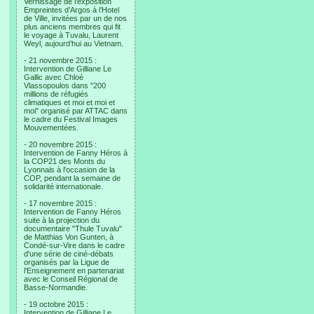
Vernissage de l’exposition
Empreintes d’Argos à l’Hotel
de Ville, invitées par un de nos
plus anciens membres qui fit
le voyage à Tuvalu, Laurent
Weyl, aujourd’hui au Vietnam.
- 21 novembre 2015 :
Intervention de Gilliane Le
Gallic avec Chloé
Vlassopoulos dans "200
millions de réfugiés
climatiques et moi et moi et
moi" organisé par ATTAC dans
le cadre du Festival Images
Mouvementées.
- 20 novembre 2015 :
Intervention de Fanny Héros à
la COP21 des Monts du
Lyonnais à l'occasion de la
COP, pendant la semaine de
solidarité internationale.
- 17 novembre 2015 :
Intervention de Fanny Héros
suite à la projection du
documentaire "Thule Tuvalu"
de Matthias Von Gunten, à
Condé-sur-Vire dans le cadre
d'une série de ciné-débats
organisés par la Ligue de
l'Enseignement en partenariat
avec le Conseil Régional de
Basse-Normandie.
- 19 octobre 2015 :
Intervention de Gilliane Le