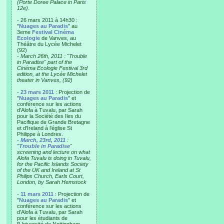
(Porte Doree Palace in Paris
12e).
- 26 mars 2011 à 14h30 :
"
Nuages au Paradis
" au
3eme
Festival Cinéma
Ecologie
de Vanves, au
Théâtre du Lycée Michelet
(92)
-
March 26th, 2011 : "Trouble
in Paradise" part of the
Cinéma Ecologie Festival 3rd
edition, at the Lycée Michelet
theater in Vanves, (92)
-
23 mars 2011
: Projection de
"
Nuages au Paradis
" et
conférence sur les actions
d'Alofa à Tuvalu, par Sarah
pour la Société des Iles du
Pacifique de Grande Bretagne
et d'Ireland à l'église St
Philippe à Londres.
-
March, 23rd, 2011
:
"
Trouble in Paradise
"
screening and lecture on what
Alofa Tuvalu is doing in Tuvalu,
for the Pacific Islands Society
of the UK and Ireland at St
Philips Church, Earls Court,
London, by Sarah Hemstock
-
11 mars 2011
: Projection de
"
Nuages au Paradis
" et
conférence sur les actions
d'Alofa à Tuvalu, par Sarah
pour les étudiants de