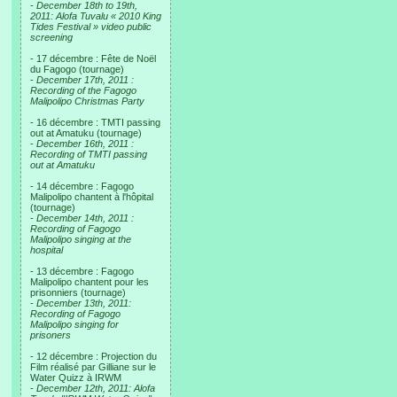
-
December 18th to 19th,
2011: Alofa Tuvalu « 2010 King
Tides Festival » video public
screening
- 17 décembre : Fête de Noël
du Fagogo (tournage)
-
December 17th, 2011 :
Recording of the Fagogo
Malipolipo Christmas Party
- 16 décembre : TMTI passing
out at Amatuku (tournage)
-
December 16th, 2011 :
Recording of TMTI passing
out at Amatuku
- 14 décembre : Fagogo
Malipolipo chantent à l'hôpital
(tournage)
-
December 14th, 2011 :
Recording of Fagogo
Malipolipo singing at the
hospital
- 13 décembre : Fagogo
Malipolipo chantent pour les
prisonniers (tournage)
-
December 13th, 2011:
Recording of Fagogo
Malipolipo singing for
prisoners
- 12 décembre : Projection du
Film réalisé par Gilliane sur le
Water Quizz à IRWM
-
December 12th, 2011: Alofa