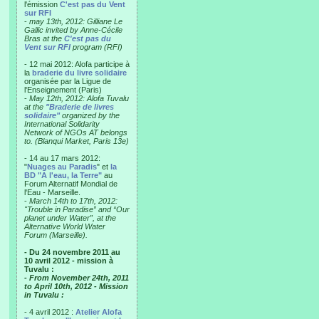
l'émission
C'est pas du Vent
sur RFI
-
may 13th, 2012: Gilliane Le
Gallic invited by Anne-Cécile
Bras at the
C'est pas du
Vent sur RFI
program (RFI)
- 12 mai 2012: Alofa participe à
la
braderie du livre solidaire
organisée par la Ligue de
l'Enseignement (Paris)
-
May 12th, 2012: Alofa Tuvalu
at the
"Braderie de livres
solidaire"
organized by the
International Solidarity
Network of NGOs AT belongs
to. (Blanqui Market, Paris 13e)
- 14 au 17 mars 2012:
"
Nuages au Paradis
" et
la
BD "A l'eau, la Terre"
au
Forum Alternatif Mondial de
l'Eau - Marseille.
-
March 14th to 17th, 2012:
"Trouble in Paradise” and “Our
planet under Water”, at the
Alternative World Water
Forum (Marseille).
- Du 24 novembre 2011 au
10 avril 2012 - mission à
Tuvalu :
- From November 24th, 2011
to April 10th, 2012 - Mission
in Tuvalu :
- 4 avril 2012 :
Atelier Alofa