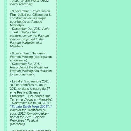
Tuvalu "IRWM Water Quizz"
video screening
- 9 décembre : Projection du
Film réalisé par Gilliane sur la
construction de la clinique
pour bébés au Fagogo
Malipolipo
-
December 9th, 2011: Alofa
Tuvalu' "Baby clinic
construction by the Fagogo"
video is projected to the
Fagogo Malipolipo club
Members
- 8 décembre : Nanumea
Women Meeting (participation
et tournage)
-
December 8th, 2011:
Recording of the Nanumea
Women Meeting and donation
to the community.
- Les 4 et 5 novembre 2011 :
≪ Les frontières du court
2011 ≫ dans le cadre du 27
eme Festival Science
Frontières - « 24 heures sur
Terre » à L’Alcazar (Marseille).
-
November 4th to 5th, 2011 :
"Tuvalu Earth hour 2009" !!
video at the "frontières du
court 2011" film competition
part of the 27th "Science
Frontières" Festival
(Marseille).