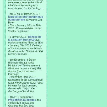
awareness among the Island
inhabitants by setting up a
workshop on the technology…
- du 10 au 19 janvier 2012 :
Exposition photographique
traditionnelle
au Vaiaku Lagi
Hotel
-
From January 10th to 19th,
2012 : Photo exhibition at the
Vaiaku Lagi Hotel
- 5 janvier 2012 :
Remise de
la donation Hunamar
aux
écoles primaires Nauti et SDA
-
January 5th, 2012: Delivery
of the Hunamar association's
donation to the Nauti and SDA
primary schools.
- 30 décembre : Fête en
l'honneur d'Isaia Taeia,
Ministre de l'Environnement
décédé en exercice en juillet
dernier (participation et
tournage)
-
December 30th, 2011:
Recording of the Government
feast in homage to Isaia Taeia,
Minister for Environment,
deceased in July in the
discharge of his duties.
- 18 et 19 décembre :
Projections publiques
des
vidéos du Festival des
Grandes Marées 2010