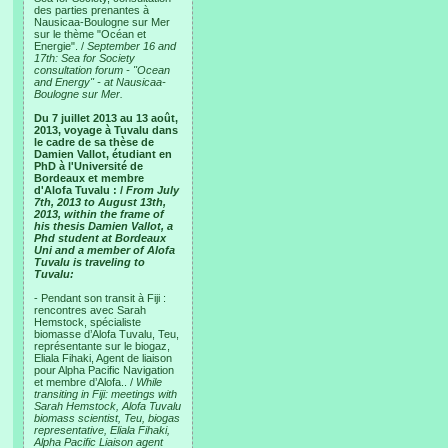
des parties prenantes à
Nausicaa-Boulogne sur Mer
sur le thème "Océan et
Energie". /
September 16 and
17th: Sea for Society
consultation forum - "Ocean
and Energy" - at Nausicaa-
Boulogne sur Mer.
Du 7 juillet 2013 au 13 août,
2013, voyage à Tuvalu dans
le cadre de sa thèse de
Damien Vallot, étudiant en
PhD à l'Université de
Bordeaux et membre
d'Alofa Tuvalu : /
From July
7th, 2013 to August 13th,
2013, within the frame of
his thesis Damien Vallot, a
Phd student at Bordeaux
Uni and a member of Alofa
Tuvalu is traveling to
Tuvalu:
- Pendant son transit à Fiji :
rencontres avec Sarah
Hemstock, spécialiste
biomasse d’Alofa Tuvalu, Teu,
représentante sur le biogaz,
Eliala Fihaki, Agent de liaison
pour Alpha Pacific Navigation
et membre d’Alofa.. /
While
transiting in Fiji: meetings with
Sarah Hemstock, Alofa Tuvalu
biomass scientist, Teu, biogas
representative, Eliala Fihaki,
Alpha Pacific Liaison agent