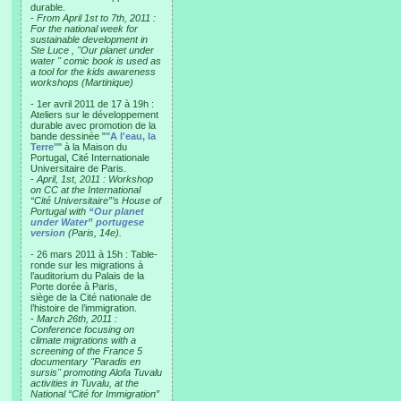
durable.
-
From April 1st to 7th, 2011 :
For the national week for
sustainable development in
Ste Luce , "Our planet under
water " comic book is used as
a tool for the kids awareness
workshops (Martinique)
- 1er avril 2011 de 17 à 19h :
Ateliers sur le développement
durable avec promotion de la
bande dessinée "
"A l'eau, la
Terre"
" à la Maison du
Portugal, Cité Internationale
Universitaire de Paris.
-
April, 1st, 2011 : Workshop
on CC at the International
“Cité Universitaire”’s House of
Portugal with
“Our planet
under Water” portugese
version
(Paris, 14e).
- 26 mars 2011 à 15h : Table-
ronde sur les migrations à
l’auditorium du Palais de la
Porte dorée à Paris,
siège de la Cité nationale de
l’histoire de l’immigration.
-
March 26th, 2011 :
Conference focusing on
climate migrations with a
screening of the France 5
documentary "Paradis en
sursis" promoting Alofa Tuvalu
activities in Tuvalu, at the
National “Cité for Immigration”