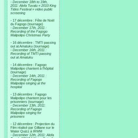
-
December 18th to 19th,
2011: Alofa Tuvalu « 2010 King
Tides Festival » video public
screening
- 17 décembre : Fête de Noël
du Fagogo (tournage)
-
December 17th, 2011 :
Recording of the Fagogo
Malipolipo Christmas Party
- 16 décembre : TMTI passing
out at Amatuku (tournage)
-
December 16th, 2011 :
Recording of TMTI passing
out at Amatuku
- 14 décembre : Fagogo
Malipolipo chantent à l'hôpital
(tournage)
-
December 14th, 2011 :
Recording of Fagogo
Malipolipo singing at the
hospital
- 13 décembre : Fagogo
Malipolipo chantent pour les
prisonniers (tournage)
-
December 13th, 2011:
Recording of Fagogo
Malipolipo singing for
prisoners
- 12 décembre : Projection du
Film réalisé par Gilliane sur le
Water Quizz à IRWM
-
December 12th, 2011: Alofa