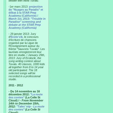
debate with Alofa Tuvalu.
-1er mars 2013:
projection
de "Nuages au Paradis" et
débat à la STAR Prep
Academy (Californie) /
March 1st, 2013: "Trouble in
Paradise" screening and
debate at the STAR Prep
Academy (California)
- 29 janvier 2013: Jury
d'
Ecolo'zik
, le concours
d'écriture de chansons
organisé par la Ligue de
l'Enseignement autour du
thème "Sauvons Tuvalu". Les
lauréats enregistreront leur
titre en studio. /
January 29th,
2013: Jury of Ecolozik, the
song writing contest about
Tuvalu. 40 classes, 1000 kids
all together from 8 to 14 year
old participated. The 18
selected songs will be
recorded in a professional
studio.
2011 - 2012
- Du 14 novembre au 16
décembre 2012:
"La route
des contes"
(La Celle St
Cloud) /
- From November
14th to December 15th,
2012:
"Tales' trip - La route
des contes"
(La Celle St
Cloud)
: