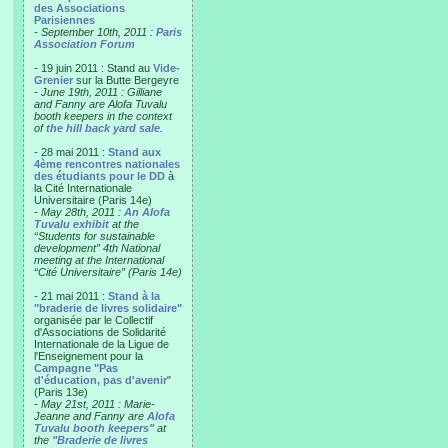
des Associations
Parisiennes
-
September 10th, 2011 :
Paris
Association Forum
- 19 juin 2011 : Stand au
Vide-
Grenier
sur la Butte Bergeyre
-
June 19th, 2011 : Gilliane
and Fanny are Alofa Tuvalu
booth keepers in the context
of
the hill back yard sale
.
- 28 mai 2011 :
Stand aux
4ème rencontres nationales
des étudiants pour le DD
à
la Cité Internationale
Universitaire (Paris 14e)
-
May 28th, 2011 :
An Alofa
Tuvalu exhibit
at the
“Students for sustainable
development” 4th National
meeting at the International
“Cité Universitaire” (Paris 14e)
- 21 mai 2011 :
Stand à la
"braderie de livres solidaire"
organisée par le Collectif
d'Associations de Solidarité
Internationale de la Ligue de
l'Enseignement pour la
Campagne "Pas
d'éducation, pas d'avenir
"
(Paris 13e)
-
May 21st, 2011 : Marie-
Jeanne and Fanny are
Alofa
Tuvalu booth keepers"
at
the
"Braderie de livres