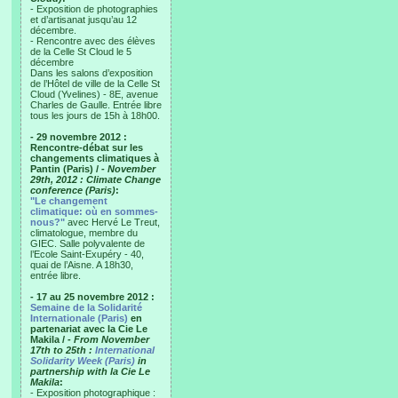
- Exposition de photographies
et d’artisanat jusqu’au 12
décembre.
- Rencontre avec des élèves
de la Celle St Cloud le 5
décembre
Dans les salons d’exposition
de l’Hôtel de ville de la Celle St
Cloud (Yvelines) - 8E, avenue
Charles de Gaulle. Entrée libre
tous les jours de 15h à 18h00.
- 29 novembre 2012 :
Rencontre-débat sur les
changements climatiques à
Pantin (Paris) /
- November
29th, 2012 : Climate Change
conference (Paris)
:
"Le changement
climatique: où en sommes-
nous?"
avec Hervé Le Treut,
climatologue, membre du
GIEC. Salle polyvalente de
l’Ecole Saint-Exupéry - 40,
quai de l’Aisne. A 18h30,
entrée libre.
- 17 au 25 novembre 2012 :
Semaine de la Solidarité
Internationale (Paris)
en
partenariat avec la Cie Le
Makila /
- From November
17th to 25th :
International
Solidarity Week (Paris)
in
partnership with la Cie Le
Makila
:
- Exposition photographique :