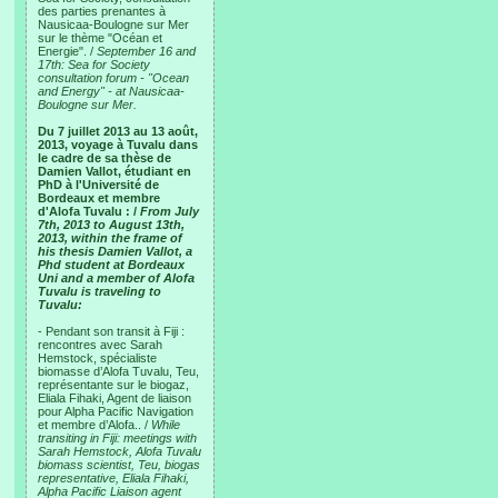
des parties prenantes à
Nausicaa-Boulogne sur Mer
sur le thème "Océan et
Energie". /
September 16 and
17th: Sea for Society
consultation forum - "Ocean
and Energy" - at Nausicaa-
Boulogne sur Mer.
Du 7 juillet 2013 au 13 août,
2013, voyage à Tuvalu dans
le cadre de sa thèse de
Damien Vallot, étudiant en
PhD à l'Université de
Bordeaux et membre
d'Alofa Tuvalu : /
From July
7th, 2013 to August 13th,
2013, within the frame of
his thesis Damien Vallot, a
Phd student at Bordeaux
Uni and a member of Alofa
Tuvalu is traveling to
Tuvalu:
- Pendant son transit à Fiji :
rencontres avec Sarah
Hemstock, spécialiste
biomasse d’Alofa Tuvalu, Teu,
représentante sur le biogaz,
Eliala Fihaki, Agent de liaison
pour Alpha Pacific Navigation
et membre d’Alofa.. /
While
transiting in Fiji: meetings with
Sarah Hemstock, Alofa Tuvalu
biomass scientist, Teu, biogas
representative, Eliala Fihaki,
Alpha Pacific Liaison agent