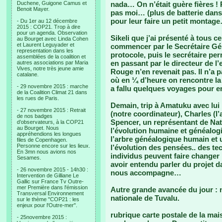
Duchene, Guigone Camus et
nada… On n’était guère fières !
Benoit Mayer.
pas moi… (plus de batterie dans l
pour leur faire un petit montag
- Du 1er au 12 décembre
2015 : COP21. Trop à dire
pour un agenda. Observation
Sikeli que j’ai présenté à tous ce
au Bourget avec Linda Cohen
et Laurent Leguyader et
commencer par le Secrétaire Gé
representation dans les
protocole, puis le secrétaire per
assemblées de la coalition et
en passant par le directeur de l’
autres associations par Maria
Vives, notre très jeune amie
Rouge n’en revenait pas. Il n’a p
catalane.
où en ¼ d’heure on rencontre la
- 29 novembre 2015 : marche
a fallu quelques voyages pour e
de la Coalition Climat 21 dans
les rues de Paris.
Demain, trip à Amatuku avec lui bi
- 27 novembre 2015 : Retrait
(notre coordinateur), Charles (l’
de nos badges
Spencer, un représentant de N
d’observateurs, à la COP21
au Bourget. Nous
l’évolution humaine et généalogi
appréhendions les longues
l’arbre généalogique humain e
files de Copenhagen.
Personne encore sur les lieux.
l’évolution des pensées.. des t
En 3mn nous avions nos
individus peuvent faire changer 
Sesames.
avoir entendu parler du projet da
- 26 novembre 2015 - 14h30 :
nous accompagne…
Intervention de Gilliane Le
Gallic sur France Tv Outre-
mer Première dans l'émission
Autre grande avancée du jour :
Transversal Environnement
nationale de Tuvalu.
sur le thème "COP21 : les
enjeux pour l'Outre-mer".
rubrique carte postale de la ma
- 25novembre 2015 :