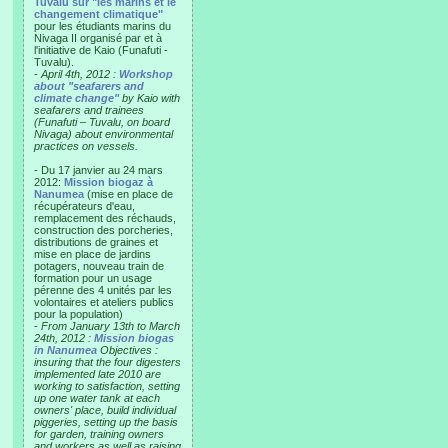
Tuvalu sur "les marins et le
changement climatique"
pour les étudiants marins du
Nivaga II organisé par et à
l'initiative de Kaio (Funafuti -
Tuvalu).
-
April 4th, 2012 :
Workshop
about "seafarers and
climate change"
by Kaio with
seafarers and trainees
(Funafuti – Tuvalu, on board
Nivaga) about environmental
practices on vessels.
- Du 17 janvier au 24 mars
2012:
Mission biogaz à
Nanumea
(mise en place de
récupérateurs d'eau,
remplacement des réchauds,
construction des porcheries,
distributions de graines et
mise en place de jardins
potagers, nouveau train de
formation pour un usage
pérenne des 4 unités par les
volontaires et ateliers publics
pour la population)
-
From January 13th to March
24th, 2012 :
Mission biogas
in Nanumea
Objectives :
insuring that the four digesters
implemented late 2010 are
working to satisfaction, setting
up one water tank at each
owners' place, build individual
piggeries, setting up the basis
for garden, training owners
and workers as well as raising