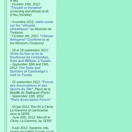
d'Yeu.
- October 19th, 2012:
"
Trouble in Paradise
"
screening and debate at Ile
d'Yeu (Vendée)
- 4 octobre 2012:
table-ronde
sur les "réfugiés
climatiques"
au Muséum de
Toulouse
-
October 4th, 2012:
“Climate
Refugees” Conference
at
the Museum (Toulouse)
- 18 et 19 septembre 2012:
Visite du Duc et de la
Duchesse de Cambridge,
Kate and William, à Tuvalu
-
September 18th and 19th,
2012:
The Duke and
Dutches of Cambridge's
visit to Tuvalu
- 15 septembre 2012:
"Forum
des Associations et des
Sports du 19e"
, Place de la
Bataille de Stalingrad (Paris)
-
September 15th, 2012:
"Paris Association Forum"
- 20 juin 2012: Rio+20 à Clichy
La Garenne en partenariat
avec la SERE
-
June 20th, 2012: Rio+20 in
Clichy La Garenne, by SERE
- 6 juin 2012: Sandrine Job,
expert pour Alofa Tuvalu sur le