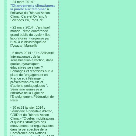
- 24 mars 2014 :
"Changements climatiques:
la parole aux témoins"
à
l'initiative du Réseau Action
Climat, Care et Oxfam. A
Sciences Po, Paris 7è
- 22 mars 2014 : L'archipel
monde, 7ème conférence
grand public du cycle « Iles
laboratoires » organisé par
l'IRD à la bibliothèque de
l’Alcazar, Marseille
- 5 mars 2014 : " La Solidarité
Internationale : de la
sensibilisation à l'action, dans
quelles dynamiques
éducatives se situer ?
Echanges et réflexions sur la
place de l'engagement en
France et à l'étranger ;
présentation d'outils et
d'actions pédagogiques ".
Séminaire jeunesse à
l'initiative de la Ligue de
l'Enseignement Fédération de
Paris
- 30 et 31 janvier 2014 :
Séminaire à l'initiative d'Attac,
CRID et du Réseau Action
Climat - "Quelles mobilisations
et quelles stratégies des
mouvements et organisations
dans la perspective de la
Conférence des Nations-