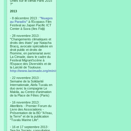
Unies sur le climat Paris 2015
?"
2013
- 8 décembre 2013 :
"Nuages
au Paradis"
à l'Ecopass Film
Festival au Japan Pacific ICT
Center à Suva (Iles Fidji)
- 28 novembre 2013 :
"Changements climatiques et
droits des états" par Natacha
Bracq, avocate spécialisée en
droit public et droits de
l'homme, en partenariat avec
La Cimade, dans le cadre du
Festival Migrant'scène à
l'Espace des Diversités et de
la Laïcité de Toulouse.
http://www.lacimade.org/minisites/migrantscene
- 22 novembre 2013 :
Semaine de la Solidarité
Internationale, Alofa Tuvalu en
duo avec la compagnie Le
Makila, au Centre d'animation
de la Place de Fêtes (Paris)
- 16 novembre 2013 :
Alterlibris - Premier Forum du
Livre des Associations -
Présentation de la BD "A l'eau,
la Terre" et de la publication
"Tuvalu Marine Life".
- 16 et 17 septembre 2013 :
Sea for Society, consultation