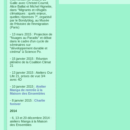
Gallic avec Christel Cournil,
Alice Baillat et Michel Hignette,
dans "Migrants et réfugiés
climatiques : quels enjeux,
quelles réponses ?", organisé
par le Bondyblog, au Musée
de l'Histoire de l'immigration
(Paris)
- 13 mars 2015 : Projection de
"Nuages au Paradis" et débat
dans le cadre d'un cycle de
séminaires sur
"développement durable et
cinéma" à Science Po.
- 15 janvier 2015 : Réunion
plénière de la Coalition Climat
21
- 13 janvier 2015 : Ateliers Our
Life 21, prises de vue 3/4
avec 4D
- 10 janvier 2015 :
Atelier
Manga de rentrée à la
Maison des Ensembles
- 8 janvier 2015 :
Charlie
forever
2014
- 6, 13 et 20 décembre 2014 :
ateliers Manga à la Maison
des Ensembles