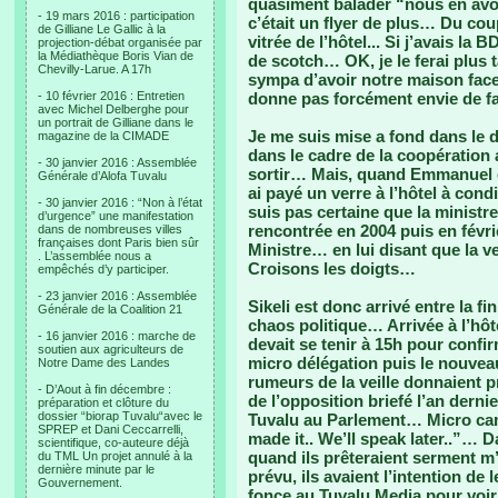
quasiment balader “nous en avon
- 19 mars 2016 : participation
c’était un flyer de plus… Du coup
de Gilliane Le Gallic à la
vitrée de l’hôtel... Si j’avais la
projection-débat organisée par
la Médiathèque Boris Vian de
de scotch… OK, je le ferai plus ta
Chevilly-Larue. A 17h
sympa d’avoir notre maison face à
- 10 février 2016 : Entretien
donne pas forcément envie de fa
avec Michel Delberghe pour
un portrait de Gilliane dans le
Je me suis mise a fond dans le 
magazine de la CIMADE
dans le cadre de la coopération a
- 30 janvier 2016 : Assemblée
sortir… Mais, quand Emmanuel est
Générale d’Alofa Tuvalu
ai payé un verre à l’hôtel à condi
- 30 janvier 2016 : “Non à l’état
suis pas certaine que la ministre
d’urgence” une manifestation
rencontrée en 2004 puis en févrie
dans de nombreuses villes
françaises dont Paris bien sûr
Ministre… en lui disant que la v
. L’assemblée nous a
Croisons les doigts…
empêchés d’y participer.
- 23 janvier 2016 : Assemblée
Sikeli est donc arrivé entre la fi
Générale de la Coalition 21
chaos politique… Arrivée à l’hôt
- 16 janvier 2016 : marche de
devait se tenir à 15h pour confi
soutien aux agriculteurs de
micro délégation puis le nouveau
Notre Dame des Landes
rumeurs de la veille donnaient 
- D’Aout à fin décembre :
de l’opposition briefé l’an derni
préparation et clôture du
dossier “biorap Tuvalu“avec le
Tuvalu au Parlement… Micro cam
SPREP et Dani Ceccarrelli,
made it.. We’ll speak later..”… 
scientifique, co-auteure déjà
quand ils prêteraient serment m’
du TML Un projet annulé à la
dernière minute par le
prévu, ils avaient l’intention d
Gouvernement.
fonce au Tuvalu Media pour voir