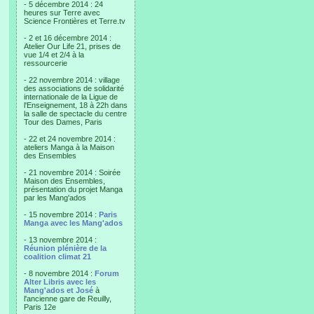
- 5 décembre 2014 : 24
heures sur Terre avec
Science Frontières et Terre.tv
- 2 et 16 décembre 2014 :
Atelier Our Life 21, prises de
vue 1/4 et 2/4 à la
ressourcerie
- 22 novembre 2014 : village
des associations de solidarité
internationale de la Ligue de
l'Enseignement, 18 à 22h dans
la salle de spectacle du centre
Tour des Dames, Paris
- 22 et 24 novembre 2014 :
ateliers Manga à la Maison
des Ensembles
- 21 novembre 2014 : Soirée
Maison des Ensembles,
présentation du projet Manga
par les Mang'ados
- 15 novembre 2014 :
Paris
Manga avec les Mang'ados
- 13 novembre 2014 :
Réunion plénière de la
coalition climat 21
- 8 novembre 2014 :
Forum
Alter Libris avec les
Mang'ados et José
à
l'ancienne gare de Reuilly,
Paris 12e