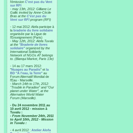
l'émission
C'est pas du Vent
sur RFI
-
may 13th, 2012: Gilliane Le
Gallic invited by Anne-Cécile
Bras at the
C'est pas du
Vent sur RFI
program (RFI)
- 12 mai 2012: Alofa participe à
la
braderie du livre solidaire
organisée par la Ligue de
l'Enseignement (Paris)
-
May 12th, 2012: Alofa Tuvalu
at the
"Braderie de livres
solidaire"
organized by the
International Solidarity
Network of NGOs AT belongs
to. (Blanqui Market, Paris 13e)
- 14 au 17 mars 2012:
"
Nuages au Paradis
" et
la
BD "A l'eau, la Terre"
au
Forum Alternatif Mondial de
l'Eau - Marseille.
-
March 14th to 17th, 2012:
"Trouble in Paradise” and “Our
planet under Water”, at the
Alternative World Water
Forum (Marseille).
- Du 24 novembre 2011 au
10 avril 2012 - mission à
Tuvalu :
- From November 24th, 2011
to April 10th, 2012 - Mission
in Tuvalu :
- 4 avril 2012 :
Atelier Alofa