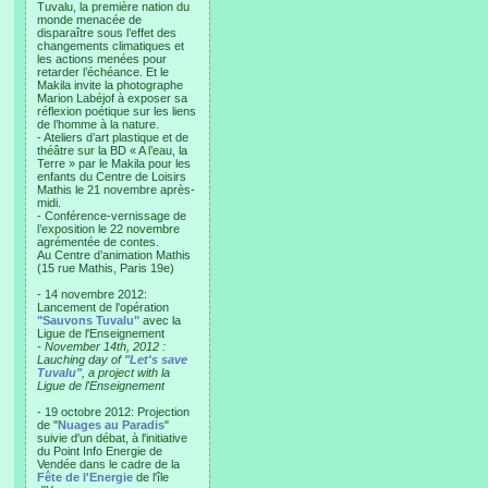
Tuvalu, la première nation du
monde menacée de
disparaître sous l’effet des
changements climatiques et
les actions menées pour
retarder l’échéance. Et le
Makila invite la photographe
Marion Labéjof à exposer sa
réflexion poétique sur les liens
de l’homme à la nature.
- Ateliers d’art plastique et de
théâtre sur la BD « A l’eau, la
Terre » par le Makila pour les
enfants du Centre de Loisirs
Mathis le 21 novembre après-
midi.
- Conférence-vernissage de
l’exposition le 22 novembre
agrémentée de contes.
Au Centre d’animation Mathis
(15 rue Mathis, Paris 19e)
- 14 novembre 2012:
Lancement de l'opération
"Sauvons Tuvalu"
avec la
Ligue de l'Enseignement
- November 14th, 2012 :
Lauching day of
"Let's save
Tuvalu"
, a project with la
Ligue de l'Enseignement
- 19 octobre 2012: Projection
de "
Nuages au Paradis
"
suivie d'un débat, à l'initiative
du Point Info Energie de
Vendée dans le cadre de la
Fête de l'Energie
de l'île