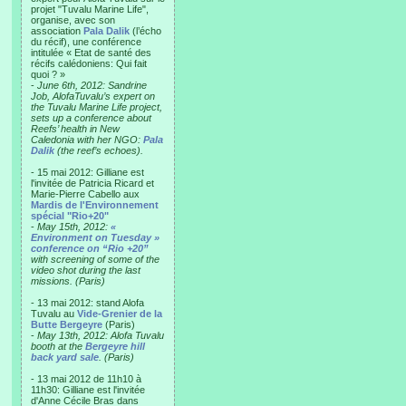
projet "Tuvalu Marine Life",
organise, avec son
association
Pala Dalik
(l’écho
du récif), une conférence
intitulée « Etat de santé des
récifs calédoniens: Qui fait
quoi ? »
-
June 6th, 2012: Sandrine
Job, AlofaTuvalu’s expert on
the Tuvalu Marine Life project,
sets up a conference about
Reefs’ health in New
Caledonia with her NGO:
Pala
Dalik
(the reef’s echoes).
- 15 mai 2012: Gilliane est
l'invitée de Patricia Ricard et
Marie-Pierre Cabello aux
Mardis de l'Environnement
spécial "Rio+20"
-
May 15th, 2012:
«
Environment on Tuesday »
conference on “Rio +20”
with screening of some of the
video shot during the last
missions. (Paris)
- 13 mai 2012: stand Alofa
Tuvalu au
Vide-Grenier de la
Butte Bergeyre
(Paris)
-
May 13th, 2012: Alofa Tuvalu
booth at the
Bergeyre hill
back yard sale
. (Paris)
- 13 mai 2012 de 11h10 à
11h30: Gilliane est l'invitée
d'Anne Cécile Bras dans