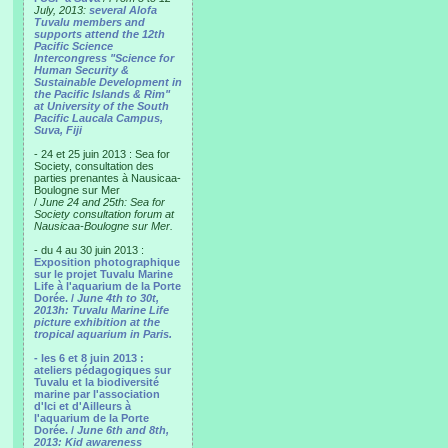
July, 2013:
several Alofa
Tuvalu members and
supports attend the 12th
Pacific Science
Intercongress "Science for
Human Security &
Sustainable Development in
the Pacific Islands & Rim"
at University of the South
Pacific Laucala Campus,
Suva, Fiji
- 24 et 25 juin 2013 : Sea for
Society, consultation des
parties prenantes à Nausicaa-
Boulogne sur Mer
/
June 24 and 25th: Sea for
Society consultation forum at
Nausicaa-Boulogne sur Mer.
- du 4 au 30 juin 2013 :
Exposition photographique
sur le projet Tuvalu Marine
Life à l'aquarium de la Porte
Dorée. /
June 4th to 30t,
2013h: Tuvalu Marine Life
picture exhibition at the
tropical aquarium in Paris.
- les 6 et 8 juin 2013 :
ateliers pédagogiques sur
Tuvalu et la biodiversité
marine par l'association
d'Ici et d'Ailleurs à
l'aquarium de la Porte
Dorée. /
June 6th and 8th,
2013: Kid awareness