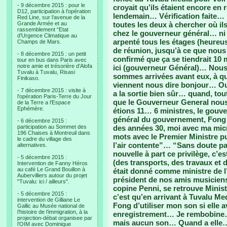
- 9 décembre 2015 : pour le
croyait qu’ils étaient encore en 
D12, participation à l’opération
lendemain… Vérification faite…
Red Line, sur l’avenue de la
Grande Armée et au
toutes les deux à chercher où il
rassemblement “Etat
chez le gouverneur général… ni
d’Urgence Climatique au
arpenté tous les étages (heureus
Champs de Mars.
de réunion, jusqu’à ce que nous
- 8 décembre 2015 : un petit
confirmé que ça se tiendrait 10 
tour en bus dans Paris avec
notre amie et trésorière d’Alofa
ici (gouverneur Général)… Nous 
Tuvalu à Tuvalu, Risasi
sommes arrivées avant eux, à q
Finikaso.
viennent nous dire bonjour… Oui
- 7 décembre 2015 : visite à
a la sortie bien sûr… quand, to
l’opération Paris-Terre du Jour
que le Gouverneur General nous 
de la Terre a l’Espace
Ephémère.
étions 11… 6 ministres, le gouver
général du gouvernement, Fong e
- 6 décembre 2015 :
participation au Sommet des
des années 30, moi avec ma mi
196 Chaises à Montreuil dans
mots avec le Premier Ministre pui
le cadre du village des
l’air contente”… “Sans doute pa
alternatives.
nouvelle à part ce privilège, c’e
- 5 décembre 2015 :
(des transports, des travaux et 
Intervention de Fanny Héros
au café Le Grand Bouillon à
était donné comme ministre de l
Aubervilliers autour du projet
président de nos amis musicien
"Tuvalu: ici / ailleurs".
copine Penni, se retrouve Mini
- 5 décembre 2015 :
c’est qu’en arrivant à Tuvalu Me
intervention de Gilliane Le
Fong d’utiliser mon son si elle 
Gallic au Musée national de
l’histoire de l’immigration, à la
enregistrement… Je rembobine…
projection-débat organisee par
mais aucun son… Quand a elle…
l’OIM avec Dominique