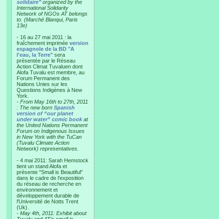
solidaire"
organized by the
International Solidarity
Network of NGOs AT belongs
to. (Marché Blanqui, Paris
13e)
- 16 au 27 mai 2011 : la
fraîchement imprimée
version
espagnole de la BD "A
l'eau, la Terre"
sera
présentée par le Réseau
Action Climat Tuvaluen dont
Alofa Tuvalu est membre, au
Forum Permanent des
Nations Unies sur les
Questions Indigènes à New
York.
-
From May 16th to 27th, 2011
: The new born
Spanish
version of “our planet
under water” comic book
at
the United Nations Permanent
Forum on Indigenous Issues
in New York with the TuCan
(Tuvalu Climate Action
Network) representatives.
- 4 mai 2011: Sarah Hemstock
tient un stand Alofa et
présente "Small is Beautiful"
dans le cadre de l'exposition
du réseau de recherche en
environnement et
développement durable de
l'Université de Notts Trent
(Uk).
-
May 4th, 2011: Exhibit about