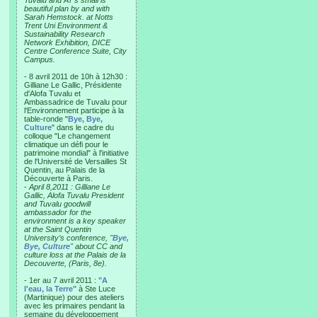
Tuvalu and AT’s small is
beautiful plan by and with
Sarah Hemstock. at Notts
Trent Uni Environment &
Sustainability Research
Network Exhibition, DICE
Centre Conference Suite, City
Campus.
- 8 avril 2011 de 10h à 12h30 :
Gilliane Le Gallic, Présidente
d'Alofa Tuvalu et
Ambassadrice de Tuvalu pour
l'Environnement participe à la
table-ronde "
Bye, Bye,
Culture
" dans le cadre du
colloque "Le changement
climatique un défi pour le
patrimoine mondial" à l'initiative
de l'Université de Versailles St
Quentin, au Palais de la
Découverte à Paris.
-
April 8,2011 : Gilliane Le
Gallic, Alofa Tuvalu President
and Tuvalu goodwill
ambassador for the
environment is a key speaker
at the Saint Quentin
University’s conference, "
Bye,
Bye, Culture
" about CC and
culture loss at the Palais de la
Decouverte, (Paris, 8e).
- 1er au 7 avril 2011 :
"A
l'eau, la Terre"
à Ste Luce
(Martinique) pour des ateliers
avec les primaires pendant la
semaine du développement