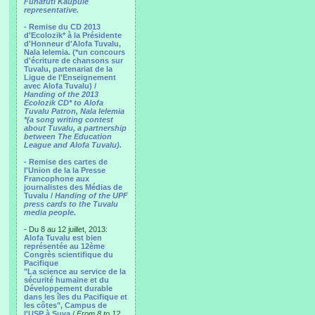
Funafuti Kaupule
representative.
- Remise du CD 2013
d'Ecolozik* à la Présidente
d'Honneur d'Alofa Tuvalu,
Nala Ielemia. (*un concours
d'écriture de chansons sur
Tuvalu, partenariat de la
Ligue de l'Enseignement
avec Alofa Tuvalu) /
Handing of the 2013
Ecolozik CD* to Alofa
Tuvalu Patron, Nala Ielemia
*(a song writing contest
about Tuvalu, a partnership
between The Education
League and Alofa Tuvalu).
- Remise des cartes de
l'Union de la la Presse
Francophone aux
journalistes des Médias de
Tuvalu /
Handing of the UPF
press cards to the Tuvalu
media people.
- Du 8 au 12 juillet, 2013:
Alofa Tuvalu est bien
représentée au 12ème
Congrès scientifique du
Pacifique
"La science au service de la
sécurité humaine et du
Développement durable
dans les îles du Pacifique et
les côtes", Campus de
l'USP à Suva
/
From 8 to 12