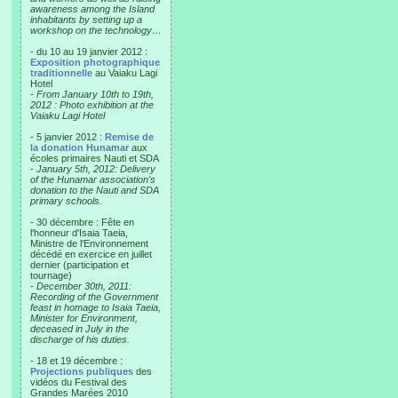
awareness among the Island
inhabitants by setting up a
workshop on the technology…
- du 10 au 19 janvier 2012 :
Exposition photographique
traditionnelle
au Vaiaku Lagi
Hotel
-
From January 10th to 19th,
2012 : Photo exhibition at the
Vaiaku Lagi Hotel
- 5 janvier 2012 :
Remise de
la donation Hunamar
aux
écoles primaires Nauti et SDA
-
January 5th, 2012: Delivery
of the Hunamar association's
donation to the Nauti and SDA
primary schools.
- 30 décembre : Fête en
l'honneur d'Isaia Taeia,
Ministre de l'Environnement
décédé en exercice en juillet
dernier (participation et
tournage)
-
December 30th, 2011:
Recording of the Government
feast in homage to Isaia Taeia,
Minister for Environment,
deceased in July in the
discharge of his duties.
- 18 et 19 décembre :
Projections publiques
des
vidéos du Festival des
Grandes Marées 2010