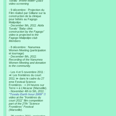
Tuvalu "IRWM Water Quizz"
video screening
- 9 décembre : Projection du
Film réalisé par Gilliane sur la
construction de la clinique
pour bébés au Fagogo
Malipolipo
-
December 9th, 2011: Alofa
Tuvalu' "Baby clinic
construction by the Fagogo"
video is projected to the
Fagogo Malipolipo club
Members
- 8 décembre : Nanumea
Women Meeting (participation
et tournage)
-
December 8th, 2011:
Recording of the Nanumea
Women Meeting and donation
to the community.
- Les 4 et 5 novembre 2011 :
≪ Les frontières du court
2011 ≫ dans le cadre du 27
eme Festival Science
Frontières - « 24 heures sur
Terre » à L’Alcazar (Marseille).
-
November 4th to 5th, 2011 :
"Tuvalu Earth hour 2009" !!
video at the "frontières du
court 2011" film competition
part of the 27th "Science
Frontières" Festival
(Marseille).