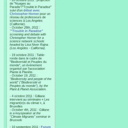
- 28 octobre 2011 : projection
de "Nuages au
Paradis"/"Trouble in Paradise"
suivi d'un
débat avec
Christopher Horner
pour un
réseau de professeurs de
sciences à Los Angeles
(Californie).
-
October 28th, 2011 :
"
"Trouble in Paradise"
screening and debate with
Christopher Horner for a
science network schools
headed by Lisa Niver Rajna.
(Los Angeles - California).
- 19 octobre 2011 : Table-
ronde dans le cadre de
"Biodiversité et Peuples du
monde", un événement
organisé par l'association
Plante & Planète.
-
October 19, 2011 :
"Biodiversity and people of the
world" ("Biodiversité et
Peuples du monde"), by the
Plant & Planet Association.
- 4 octobre 2011 : Gilliane
intervient au séminaire « Les
migrant(e)s du climat », à
Bruxelles
-
October 4th, 2011 : Gilliane
is a keyspeaker at the
"Climate Migrants" seminar in
Brussels
- 10 septembre 2011 :
Forum