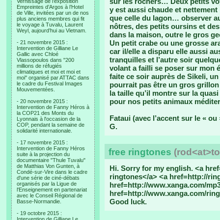
sur les rochers… Deux petits vo
Vernissage de l’exposition
Empreintes d’Argos à l’Hotel
y est aussi chaude et nettement
de Ville, invitées par un de nos
que celle du lagon… observer a
plus anciens membres qui fit
le voyage à Tuvalu, Laurent
nôtres, des petits oursins et 
Weyl, aujourd’hui au Vietnam.
dans la maison, outre le gros gec
Un petit crabe ou une grosse ara
- 21 novembre 2015 :
Intervention de Gilliane Le
car il/elle a disparu elle aussi 
Gallic avec Chloé
tranquilles et l’autre soir quel
Vlassopoulos dans "200
millions de réfugiés
volant a failli se poser sur mon
climatiques et moi et moi et
faite ce soir auprès de Sikeli, 
moi" organisé par ATTAC dans
le cadre du Festival Images
pourrait pas être un gros grillo
Mouvementées.
la taille qu’il montre sur la qua
pour nos petits animaux médit
- 20 novembre 2015 :
Intervention de Fanny Héros à
la COP21 des Monts du
Fataui (avec l’accent sur le « ou 
Lyonnais à l'occasion de la
COP, pendant la semaine de
G.
solidarité internationale.
- 17 novembre 2015 :
Intervention de Fanny Héros
free ringtones
(rod<at>to
suite à la projection du
documentaire "Thule Tuvalu"
de Matthias Von Gunten, à
Hi. Sorry for my english. <a hr
Condé-sur-Vire dans le cadre
ringtones</a> <a href=http://ri
d'une série de ciné-débats
organisés par la Ligue de
href=http://www.xanga.com/mp3
l'Enseignement en partenariat
href=http://www.xanga.com/ring
avec le Conseil Régional de
Good luck.
Basse-Normandie.
- 19 octobre 2015 :
Intervention de Gilliane Le