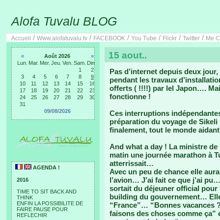
Alofa Tuvalu BLOG
/
/
/
/
/
/
Accueil
Www.alofatuvalu.tv
FACEBOOK
You Tube
Flickr
Twitter
Me C
15 aout..
«
Août 2026
»
Lun.
Mar.
Mer.
Jeu.
Ven.
Sam.
Dim.
1
2
Pas d’internet depuis deux jour,
3
4
5
6
7
8
9
pendant les travaux d’installat
10
11
12
13
14
15
16
offerts ( !!!!) par lel Japon…. M
17
18
19
20
21
22
23
fonctionne !
24
25
26
27
28
29
30
31
09/08/2026
Ces interruptions indépendantes 
préparation du voyage de Sikeli 
finalement, tout le monde aidant,
And what a day ! La ministre de
matin une journée marathon à Tu
atterrissait…
AGENDA !
Avec un peu de chance elle aura
l’avion… J’ai fait ce que j’ai pu
2016
sortait du déjeuner official pour
TIME TO SIT BACK AND
building du gouvernement… Elle
THINK
ENFIN LA POSSIBILITE DE
“France”… “Bonnes vacances ?” 
FAIRE PAUSE POUR
faisons des choses comme ça” et 
REFLECHIR