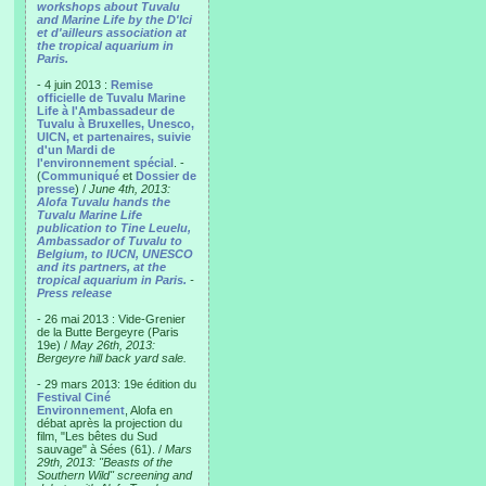
workshops about Tuvalu
and Marine Life by the D'Ici
et d'ailleurs association at
the tropical aquarium in
Paris.
- 4 juin 2013 :
Remise
officielle de Tuvalu Marine
Life à l'Ambassadeur de
Tuvalu à Bruxelles, Unesco,
UICN, et partenaires, suivie
d'un Mardi de
l'environnement spécial
. -
(
Communiqué
et
Dossier de
presse
) /
June 4th, 2013:
Alofa Tuvalu hands the
Tuvalu Marine Life
publication to Tine Leuelu,
Ambassador of Tuvalu to
Belgium, to IUCN, UNESCO
and its partners, at the
tropical aquarium in Paris.
-
Press release
- 26 mai 2013 : Vide-Grenier
de la Butte Bergeyre (Paris
19e) /
May 26th, 2013:
Bergeyre hill back yard sale.
- 29 mars 2013: 19e édition du
Festival Ciné
Environnement
, Alofa en
débat après la projection du
film, "Les bêtes du Sud
sauvage" à Sées (61). /
Mars
29th, 2013: "Beasts of the
Southern Wild" screening and