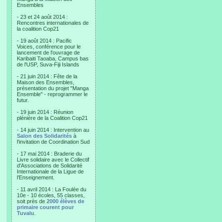
Ensembles
- 23 et 24 août 2014 :
Rencontres internationales de
la coalition Cop21
- 19 août 2014 : Pacific
Voices, conférence pour le
lancement de l'ouvrage de
Karibaiti Taoaba, Campus bas
de l'USP, Suva-Fiji Islands
- 21 juin 2014 : Fête de la
Maison des Ensembles,
présentation du projet "Manga
Ensemble" - reprogrammer le
futur.
- 19 juin 2014 : Réunion
plénière de la Coalition Cop21
- 14 juin 2014 : Intervention au
Salon des Solidarités
à
l'invitation de Coordination Sud
- 17 mai 2014 : Braderie du
Livre solidaire avec le Collectif
d'Associations de Solidarité
Internationale de la Ligue de
l'Enseignement.
- 11 avril 2014 : La Foulée du
10e - 10 écoles, 55 classes,
soit près de
2000 élèves de
primaire courent pour
Tuvalu
.