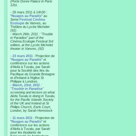
(Porte Doree Palace in Paris
12e).
- 26 mars 2011 à 14h30 :
"
Nuages au Paradis
" au
3eme
Festival Cinéma
Ecologie
de Vanves, au
Théâtre du Lycée Michelet
(92)
-
March 26th, 2011 : "Trouble
in Paradise" part of the
Cinéma Ecologie Festival 3rd
edition, at the Lycée Michelet
theater in Vanves, (92)
-
23 mars 2011
: Projection de
"
Nuages au Paradis
" et
conférence sur les actions
d'Alofa à Tuvalu, par Sarah
pour la Société des Iles du
Pacifique de Grande Bretagne
et d'Ireland à l'église St
Philippe à Londres.
-
March, 23rd, 2011
:
"
Trouble in Paradise
"
screening and lecture on what
Alofa Tuvalu is doing in Tuvalu,
for the Pacific Islands Society
of the UK and Ireland at St
Philips Church, Earls Court,
London, by Sarah Hemstock
-
11 mars 2011
: Projection de
"
Nuages au Paradis
" et
conférence sur les actions
d'Alofa à Tuvalu, par Sarah
pour les étudiants de