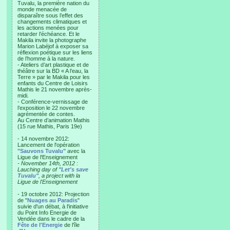
Tuvalu, la première nation du
monde menacée de
disparaître sous l’effet des
changements climatiques et
les actions menées pour
retarder l’échéance. Et le
Makila invite la photographe
Marion Labéjof à exposer sa
réflexion poétique sur les liens
de l’homme à la nature.
- Ateliers d’art plastique et de
théâtre sur la BD « A l’eau, la
Terre » par le Makila pour les
enfants du Centre de Loisirs
Mathis le 21 novembre après-
midi.
- Conférence-vernissage de
l’exposition le 22 novembre
agrémentée de contes.
Au Centre d’animation Mathis
(15 rue Mathis, Paris 19e)
- 14 novembre 2012:
Lancement de l'opération
"Sauvons Tuvalu"
avec la
Ligue de l'Enseignement
- November 14th, 2012 :
Lauching day of
"Let's save
Tuvalu"
, a project with la
Ligue de l'Enseignement
- 19 octobre 2012: Projection
de "
Nuages au Paradis
"
suivie d'un débat, à l'initiative
du Point Info Energie de
Vendée dans le cadre de la
Fête de l'Energie
de l'île