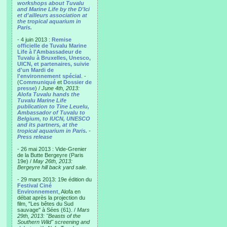
workshops about Tuvalu
and Marine Life by the D'Ici
et d'ailleurs association at
the tropical aquarium in
Paris.
- 4 juin 2013 :
Remise
officielle de Tuvalu Marine
Life à l'Ambassadeur de
Tuvalu à Bruxelles, Unesco,
UICN, et partenaires, suivie
d'un Mardi de
l'environnement spécial
. -
(
Communiqué
et
Dossier de
presse
) /
June 4th, 2013:
Alofa Tuvalu hands the
Tuvalu Marine Life
publication to Tine Leuelu,
Ambassador of Tuvalu to
Belgium, to IUCN, UNESCO
and its partners, at the
tropical aquarium in Paris.
-
Press release
- 26 mai 2013 : Vide-Grenier
de la Butte Bergeyre (Paris
19e) /
May 26th, 2013:
Bergeyre hill back yard sale.
- 29 mars 2013: 19e édition du
Festival Ciné
Environnement
, Alofa en
débat après la projection du
film, "Les bêtes du Sud
sauvage" à Sées (61). /
Mars
29th, 2013: "Beasts of the
Southern Wild" screening and