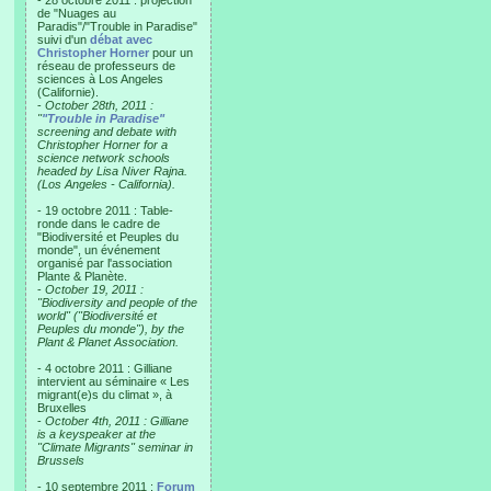
- 28 octobre 2011 : projection
de "Nuages au
Paradis"/"Trouble in Paradise"
suivi d'un
débat avec
Christopher Horner
pour un
réseau de professeurs de
sciences à Los Angeles
(Californie).
-
October 28th, 2011 :
"
"Trouble in Paradise"
screening and debate with
Christopher Horner for a
science network schools
headed by Lisa Niver Rajna.
(Los Angeles - California).
- 19 octobre 2011 : Table-
ronde dans le cadre de
"Biodiversité et Peuples du
monde", un événement
organisé par l'association
Plante & Planète.
-
October 19, 2011 :
"Biodiversity and people of the
world" ("Biodiversité et
Peuples du monde"), by the
Plant & Planet Association.
- 4 octobre 2011 : Gilliane
intervient au séminaire « Les
migrant(e)s du climat », à
Bruxelles
-
October 4th, 2011 : Gilliane
is a keyspeaker at the
"Climate Migrants" seminar in
Brussels
- 10 septembre 2011 :
Forum