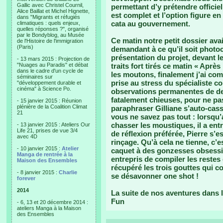
Gallic avec Christel Cournil,
permettant d’y prétendre officiel
Alice Baillat et Michel Hignette,
est complet et l’option figure e
dans "Migrants et réfugiés
cata au gouvernement.
climatiques : quels enjeux,
quelles réponses ?", organisé
par le Bondyblog, au Musée
Ce matin notre petit dossier avai
de l'Histoire de l'immigration
(Paris)
demandant à ce qu’il soit photoc
présentation du projet, devant l
- 13 mars 2015 : Projection de
"Nuages au Paradis" et débat
traits fort tirés ce matin « Aprè
dans le cadre d'un cycle de
les moutons, finalement j’ai com
séminaires sur
prise au stress du spécialiste c
"développement durable et
cinéma" à Science Po.
observations permanentes de de
fatalement chieuses, pour ne p
- 15 janvier 2015 : Réunion
plénière de la Coalition Climat
paraphraser Gilliane s’auto-cass
21
vous ne savez pas tout : lorsqu’a
chasser les moustiques, il a ent
- 13 janvier 2015 : Ateliers Our
Life 21, prises de vue 3/4
de réflexion préférée, Pierre s’
avec 4D
rinçage. Qu’à cela ne tienne, c’e
- 10 janvier 2015 :
Atelier
caquet à des gonzesses obsessio
Manga de rentrée à la
entrepris de compiler les restes 
Maison des Ensembles
récupéré les trois gouttes qui c
- 8 janvier 2015 :
Charlie
se désavonner one shot !
forever
2014
La suite de nos aventures dans l
Fun
- 6, 13 et 20 décembre 2014 :
ateliers Manga à la Maison
des Ensembles