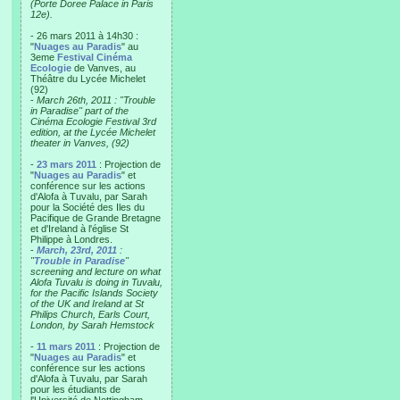
(Porte Doree Palace in Paris
12e).
- 26 mars 2011 à 14h30 :
"
Nuages au Paradis
" au
3eme
Festival Cinéma
Ecologie
de Vanves, au
Théâtre du Lycée Michelet
(92)
-
March 26th, 2011 : "Trouble
in Paradise" part of the
Cinéma Ecologie Festival 3rd
edition, at the Lycée Michelet
theater in Vanves, (92)
-
23 mars 2011
: Projection de
"
Nuages au Paradis
" et
conférence sur les actions
d'Alofa à Tuvalu, par Sarah
pour la Société des Iles du
Pacifique de Grande Bretagne
et d'Ireland à l'église St
Philippe à Londres.
-
March, 23rd, 2011
:
"
Trouble in Paradise
"
screening and lecture on what
Alofa Tuvalu is doing in Tuvalu,
for the Pacific Islands Society
of the UK and Ireland at St
Philips Church, Earls Court,
London, by Sarah Hemstock
-
11 mars 2011
: Projection de
"
Nuages au Paradis
" et
conférence sur les actions
d'Alofa à Tuvalu, par Sarah
pour les étudiants de