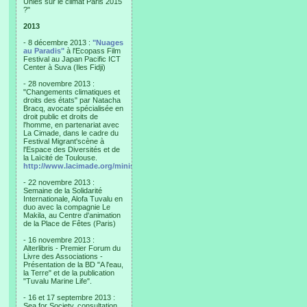
Unies sur le climat Paris 2015
?"
2013
- 8 décembre 2013 :
"Nuages
au Paradis"
à l'Ecopass Film
Festival au Japan Pacific ICT
Center à Suva (Iles Fidji)
- 28 novembre 2013 :
"Changements climatiques et
droits des états" par Natacha
Bracq, avocate spécialisée en
droit public et droits de
l'homme, en partenariat avec
La Cimade, dans le cadre du
Festival Migrant'scène à
l'Espace des Diversités et de
la Laïcité de Toulouse.
http://www.lacimade.org/minisites/migrantscene
- 22 novembre 2013 :
Semaine de la Solidarité
Internationale, Alofa Tuvalu en
duo avec la compagnie Le
Makila, au Centre d'animation
de la Place de Fêtes (Paris)
- 16 novembre 2013 :
Alterlibris - Premier Forum du
Livre des Associations -
Présentation de la BD "A l'eau,
la Terre" et de la publication
"Tuvalu Marine Life".
- 16 et 17 septembre 2013 :
Sea for Society, consultation