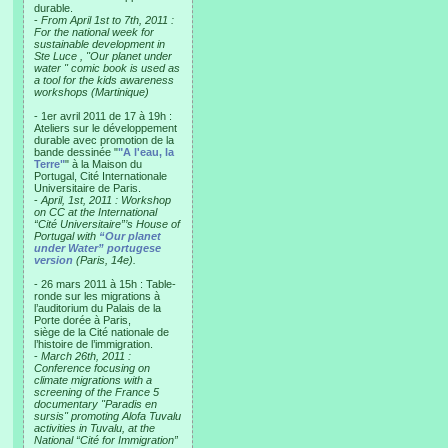
durable.
-
From April 1st to 7th, 2011 :
For the national week for
sustainable development in
Ste Luce , "Our planet under
water " comic book is used as
a tool for the kids awareness
workshops (Martinique)
- 1er avril 2011 de 17 à 19h :
Ateliers sur le développement
durable avec promotion de la
bande dessinée "
"A l'eau, la
Terre"
" à la Maison du
Portugal, Cité Internationale
Universitaire de Paris.
-
April, 1st, 2011 : Workshop
on CC at the International
“Cité Universitaire”’s House of
Portugal with
“Our planet
under Water” portugese
version
(Paris, 14e).
- 26 mars 2011 à 15h : Table-
ronde sur les migrations à
l’auditorium du Palais de la
Porte dorée à Paris,
siège de la Cité nationale de
l’histoire de l’immigration.
-
March 26th, 2011 :
Conference focusing on
climate migrations with a
screening of the France 5
documentary "Paradis en
sursis" promoting Alofa Tuvalu
activities in Tuvalu, at the
National “Cité for Immigration”