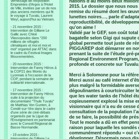
nations d’au moins deux million
Vernissage de l’exposition
Empreintes d’Argos à l’Hotel
2015. Le dossier que nous nous 
de Ville, invitées par un de nos
remise du résumé dont les œuvr
plus anciens membres qui fit
le voyage à Tuvalu, Laurent
lunettes noires…, parle d’adapta
Weyl, aujourd’hui au Vietnam.
reproductibilité, de développem
qu’on aime !
- 21 novembre 2015 :
Intervention de Gilliane Le
Validé par le GEF, son coût tota
Gallic avec Chloé
bagatelle selon Gigi qui supute
Vlassopoulos dans "200
millions de réfugiés
global permette tout juste de ré
climatiques et moi et moi et
PIGGAREP doit démarrer en nove
moi" organisé par ATTAC dans
le cadre du Festival Images
prenant la suite de l’étude pré-p
Mouvementées.
Regional Environment Program,
profonde et concrete sur Tuvalu, 
- 20 novembre 2015 :
Intervention de Fanny Héros à
la COP21 des Monts du
Merci à Solomone pour la référe
Lyonnais à l'occasion de la
COP, pendant la semaine de
Merci aussi au café internet d’êt
solidarité internationale.
plus malgré la formidable averse
dégoulinantes à courtcircuiter l
- 17 novembre 2015 :
Intervention de Fanny Héros
que les water tanks de l’hôtel ét
suite à la projection du
copieusement explosé la mise en
documentaire "Thule Tuvalu"
de Matthias Von Gunten, à
visionnaire qui n’a eu de cesse 
Condé-sur-Vire dans le cadre
consultation de la population l’a
d'une série de ciné-débats
organisés par la Ligue de
de se faire, la possibilité de pr
l'Enseignement en partenariat
Tout le monde a dû en effet pen
avec le Conseil Régional de
raison pour laquelle les sondés
Basse-Normandie.
communément répondu « oui c’es
- 19 octobre 2015 :
développer. Désormais nous dis
Intervention de Gilliane Le