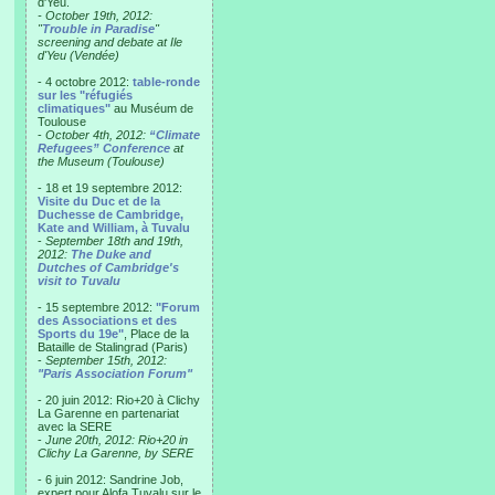
d'Yeu.
- October 19th, 2012:
"
Trouble in Paradise
"
screening and debate at Ile
d'Yeu (Vendée)
- 4 octobre 2012:
table-ronde
sur les "réfugiés
climatiques"
au Muséum de
Toulouse
-
October 4th, 2012:
“Climate
Refugees” Conference
at
the Museum (Toulouse)
- 18 et 19 septembre 2012:
Visite du Duc et de la
Duchesse de Cambridge,
Kate and William, à Tuvalu
-
September 18th and 19th,
2012:
The Duke and
Dutches of Cambridge's
visit to Tuvalu
- 15 septembre 2012:
"Forum
des Associations et des
Sports du 19e"
, Place de la
Bataille de Stalingrad (Paris)
-
September 15th, 2012:
"Paris Association Forum"
- 20 juin 2012: Rio+20 à Clichy
La Garenne en partenariat
avec la SERE
-
June 20th, 2012: Rio+20 in
Clichy La Garenne, by SERE
- 6 juin 2012: Sandrine Job,
expert pour Alofa Tuvalu sur le