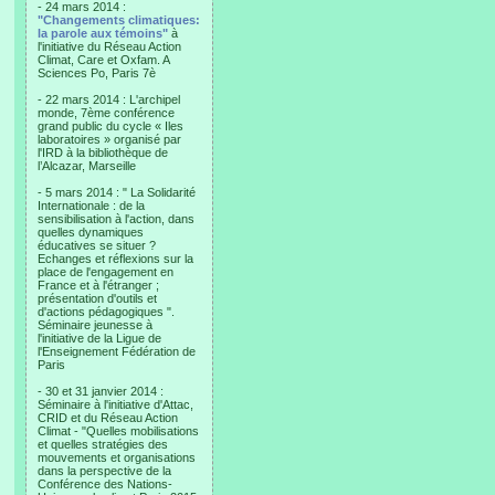
- 24 mars 2014 :
"Changements climatiques:
la parole aux témoins"
à
l'initiative du Réseau Action
Climat, Care et Oxfam. A
Sciences Po, Paris 7è
- 22 mars 2014 : L'archipel
monde, 7ème conférence
grand public du cycle « Iles
laboratoires » organisé par
l'IRD à la bibliothèque de
l’Alcazar, Marseille
- 5 mars 2014 : " La Solidarité
Internationale : de la
sensibilisation à l'action, dans
quelles dynamiques
éducatives se situer ?
Echanges et réflexions sur la
place de l'engagement en
France et à l'étranger ;
présentation d'outils et
d'actions pédagogiques ".
Séminaire jeunesse à
l'initiative de la Ligue de
l'Enseignement Fédération de
Paris
- 30 et 31 janvier 2014 :
Séminaire à l'initiative d'Attac,
CRID et du Réseau Action
Climat - "Quelles mobilisations
et quelles stratégies des
mouvements et organisations
dans la perspective de la
Conférence des Nations-