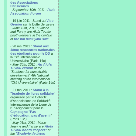
des Associations
Parisiennes
-
September 10th, 2011 :
Paris
Association Forum
- 19 juin 2011 : Stand au
Vide-
Grenier
sur la Butte Bergeyre
-
June 19th, 2011 : Gilliane
and Fanny are Alofa Tuvalu
booth keepers in the context
of
the hill back yard sale
.
- 28 mai 2011 :
Stand aux
4ème rencontres nationales
des étudiants pour le DD
à
la Cité Internationale
Universitaire (Paris 14e)
-
May 28th, 2011 :
An Alofa
Tuvalu exhibit
at the
“Students for sustainable
development” 4th National
meeting at the International
“Cité Universitaire” (Paris 14e)
- 21 mai 2011 :
Stand à la
"braderie de livres solidaire"
organisée par le Collectif
d'Associations de Solidarité
Internationale de la Ligue de
l'Enseignement pour la
Campagne "Pas
d'éducation, pas d'avenir
"
(Paris 13e)
-
May 21st, 2011 : Marie-
Jeanne and Fanny are
Alofa
Tuvalu booth keepers"
at
the
"Braderie de livres