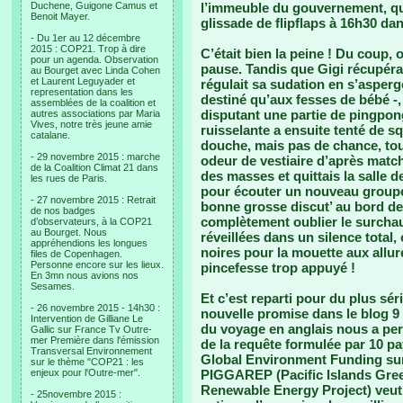
Duchene, Guigone Camus et
l’immeuble du gouvernement, qui
Benoit Mayer.
glissade de flipflaps à 16h30 dan
- Du 1er au 12 décembre
2015 : COP21. Trop à dire
C’était bien la peine ! Du coup, 
pour un agenda. Observation
pause. Tandis que Gigi récupéra
au Bourget avec Linda Cohen
et Laurent Leguyader et
régulait sa sudation en s’asperge
representation dans les
destiné qu’aux fesses de bébé -,
assemblées de la coalition et
disputant une partie de pingpon
autres associations par Maria
Vives, notre très jeune amie
ruisselante a ensuite tenté de sq
catalane.
douche, mais pas de chance, tou
- 29 novembre 2015 : marche
odeur de vestiaire d’après match,
de la Coalition Climat 21 dans
des masses et quittais la salle 
les rues de Paris.
pour écouter un nouveau groupe 
- 27 novembre 2015 : Retrait
bonne grosse discut’ au bord de 
de nos badges
complètement oublier le surchau
d’observateurs, à la COP21
au Bourget. Nous
réveillées dans un silence total,
appréhendions les longues
noires pour la mouette aux allu
files de Copenhagen.
Personne encore sur les lieux.
pincefesse trop appuyé !
En 3mn nous avions nos
Sesames.
Et c’est reparti pour du plus sér
- 26 novembre 2015 - 14h30 :
nouvelle promise dans le blog 9
Intervention de Gilliane Le
du voyage en anglais nous a pe
Gallic sur France Tv Outre-
mer Première dans l'émission
de la requête formulée par 10 p
Transversal Environnement
Global Environment Funding sur
sur le thème "COP21 : les
enjeux pour l'Outre-mer".
PIGGAREP (Pacific Islands Gr
Renewable Energy Project) veut
- 25novembre 2015 :