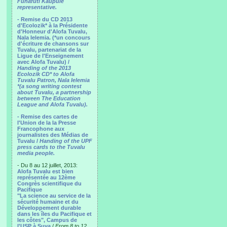
Funafuti Kaupule
representative.
- Remise du CD 2013
d'Ecolozik* à la Présidente
d'Honneur d'Alofa Tuvalu,
Nala Ielemia. (*un concours
d'écriture de chansons sur
Tuvalu, partenariat de la
Ligue de l'Enseignement
avec Alofa Tuvalu) /
Handing of the 2013
Ecolozik CD* to Alofa
Tuvalu Patron, Nala Ielemia
*(a song writing contest
about Tuvalu, a partnership
between The Education
League and Alofa Tuvalu).
- Remise des cartes de
l'Union de la la Presse
Francophone aux
journalistes des Médias de
Tuvalu /
Handing of the UPF
press cards to the Tuvalu
media people.
- Du 8 au 12 juillet, 2013:
Alofa Tuvalu est bien
représentée au 12ème
Congrès scientifique du
Pacifique
"La science au service de la
sécurité humaine et du
Développement durable
dans les îles du Pacifique et
les côtes", Campus de
l'USP à Suva
/
From 8 to 12