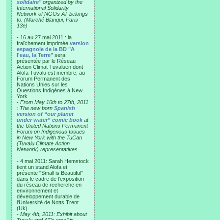
solidaire"
organized by the
International Solidarity
Network of NGOs AT belongs
to. (Marché Blanqui, Paris
13e)
- 16 au 27 mai 2011 : la
fraîchement imprimée
version
espagnole de la BD "A
l'eau, la Terre"
sera
présentée par le Réseau
Action Climat Tuvaluen dont
Alofa Tuvalu est membre, au
Forum Permanent des
Nations Unies sur les
Questions Indigènes à New
York.
-
From May 16th to 27th, 2011
: The new born
Spanish
version of “our planet
under water” comic book
at
the United Nations Permanent
Forum on Indigenous Issues
in New York with the TuCan
(Tuvalu Climate Action
Network) representatives.
- 4 mai 2011: Sarah Hemstock
tient un stand Alofa et
présente "Small is Beautiful"
dans le cadre de l'exposition
du réseau de recherche en
environnement et
développement durable de
l'Université de Notts Trent
(Uk).
-
May 4th, 2011: Exhibit about