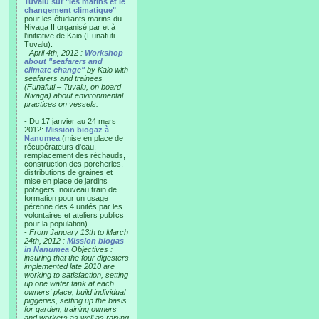
Tuvalu sur "les marins et le
changement climatique"
pour les étudiants marins du
Nivaga II organisé par et à
l'initiative de Kaio (Funafuti -
Tuvalu).
-
April 4th, 2012 :
Workshop
about "seafarers and
climate change"
by Kaio with
seafarers and trainees
(Funafuti – Tuvalu, on board
Nivaga) about environmental
practices on vessels.
- Du 17 janvier au 24 mars
2012:
Mission biogaz à
Nanumea
(mise en place de
récupérateurs d'eau,
remplacement des réchauds,
construction des porcheries,
distributions de graines et
mise en place de jardins
potagers, nouveau train de
formation pour un usage
pérenne des 4 unités par les
volontaires et ateliers publics
pour la population)
-
From January 13th to March
24th, 2012 :
Mission biogas
in Nanumea
Objectives :
insuring that the four digesters
implemented late 2010 are
working to satisfaction, setting
up one water tank at each
owners' place, build individual
piggeries, setting up the basis
for garden, training owners
and workers as well as raising