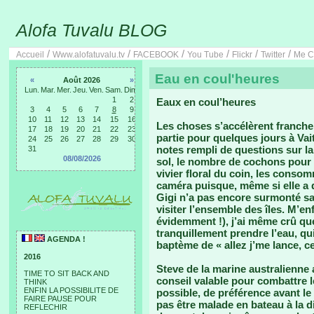
Alofa Tuvalu BLOG
/
/
/
/
/
/
Accueil
Www.alofatuvalu.tv
FACEBOOK
You Tube
Flickr
Twitter
Me C
Eau en coul'heures
«
Août 2026
»
Lun.
Mar.
Mer.
Jeu.
Ven.
Sam.
Dim.
1
2
Eaux en coul’heures
3
4
5
6
7
8
9
10
11
12
13
14
15
16
Les choses s’accélèrent franche
17
18
19
20
21
22
23
partie pour quelques jours à Vai
24
25
26
27
28
29
30
notes rempli de questions sur la
31
08/08/2026
sol, le nombre de cochons pour é
vivier floral du coin, les cons
caméra puisque, même si elle a 
Gigi n’a pas encore surmonté sa 
visiter l’ensemble des îles. M’en
évidemment !), j’ai même crû que 
tranquillement prendre l’eau, qui
AGENDA !
baptème de « allez j’me lance, cet
2016
Steve de la marine australienne 
TIME TO SIT BACK AND
conseil valable pour combattre le
THINK
ENFIN LA POSSIBILITE DE
possible, de préférence avant le
FAIRE PAUSE POUR
pas être malade en bateau à la d
REFLECHIR