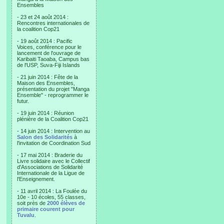
Ensembles
- 23 et 24 août 2014 :
Rencontres internationales de
la coalition Cop21
- 19 août 2014 : Pacific
Voices, conférence pour le
lancement de l'ouvrage de
Karibaiti Taoaba, Campus bas
de l'USP, Suva-Fiji Islands
- 21 juin 2014 : Fête de la
Maison des Ensembles,
présentation du projet "Manga
Ensemble" - reprogrammer le
futur.
- 19 juin 2014 : Réunion
plénière de la Coalition Cop21
- 14 juin 2014 : Intervention au
Salon des Solidarités
à
l'invitation de Coordination Sud
- 17 mai 2014 : Braderie du
Livre solidaire avec le Collectif
d'Associations de Solidarité
Internationale de la Ligue de
l'Enseignement.
- 11 avril 2014 : La Foulée du
10e - 10 écoles, 55 classes,
soit près de
2000 élèves de
primaire courent pour
Tuvalu
.