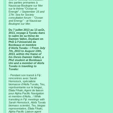
des parties prenantes à
Nausicaa-Boulogne sur Mer
sur le thème "Océan et
Energie". /
September 16 and
17th: Sea for Society
consultation forum - "Ocean
and Energy" - at Nausicaa-
Boulogne sur Mer.
Du 7 juillet 2013 au 13 août,
2013, voyage à Tuvalu dans
le cadre de sa thèse de
Damien Vallot, étudiant en
PhD à l'Université de
Bordeaux et membre
d'Alofa Tuvalu : /
From July
7th, 2013 to August 13th,
2013, within the frame of
his thesis Damien Vallot, a
Phd student at Bordeaux
Uni and a member of Alofa
Tuvalu is traveling to
Tuvalu:
- Pendant son transit à Fiji :
rencontres avec Sarah
Hemstock, spécialiste
biomasse d’Alofa Tuvalu, Teu,
représentante sur le biogaz,
Eliala Fihaki, Agent de liaison
pour Alpha Pacific Navigation
et membre d’Alofa.. /
While
transiting in Fiji: meetings with
Sarah Hemstock, Alofa Tuvalu
biomass scientist, Teu, biogas
representative, Eliala Fihaki,
Alpha Pacific Liaison agent