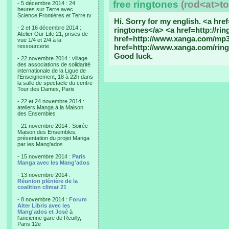
free ringtones
(rod<at>to
- 5 décembre 2014 : 24
heures sur Terre avec
Science Frontières et Terre.tv
Hi. Sorry for my english. <a hr
- 2 et 16 décembre 2014 :
ringtones</a> <a href=http://ri
Atelier Our Life 21, prises de
href=http://www.xanga.com/mp3
vue 1/4 et 2/4 à la
ressourcerie
href=http://www.xanga.com/ring
Good luck.
- 22 novembre 2014 : village
des associations de solidarité
internationale de la Ligue de
l'Enseignement, 18 à 22h dans
la salle de spectacle du centre
Tour des Dames, Paris
- 22 et 24 novembre 2014 :
ateliers Manga à la Maison
des Ensembles
- 21 novembre 2014 : Soirée
Maison des Ensembles,
présentation du projet Manga
par les Mang'ados
- 15 novembre 2014 :
Paris
Manga avec les Mang'ados
- 13 novembre 2014 :
Réunion plénière de la
coalition climat 21
- 8 novembre 2014 :
Forum
Alter Libris avec les
Mang'ados et José
à
l'ancienne gare de Reuilly,
Paris 12e