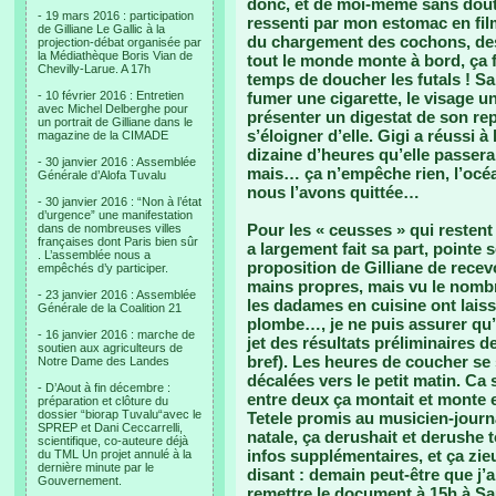
donc, et de moi-même sans doute
- 19 mars 2016 : participation
ressenti par mon estomac en fil
de Gilliane Le Gallic à la
du chargement des cochons, des 
projection-débat organisée par
la Médiathèque Boris Vian de
tout le monde monte à bord, ça f
Chevilly-Larue. A 17h
temps de doucher les futals ! 
- 10 février 2016 : Entretien
fumer une cigarette, le visage u
avec Michel Delberghe pour
présenter un digestat de son rep
un portrait de Gilliane dans le
s’éloigner d’elle. Gigi a réussi à
magazine de la CIMADE
dizaine d’heures qu’elle passe
- 30 janvier 2016 : Assemblée
mais… ça n’empêche rien, l’océa
Générale d’Alofa Tuvalu
nous l’avons quittée…
- 30 janvier 2016 : “Non à l’état
d’urgence” une manifestation
Pour les « ceusses » qui restent
dans de nombreuses villes
françaises dont Paris bien sûr
a largement fait sa part, pointe
. L’assemblée nous a
proposition de Gilliane de recevo
empêchés d’y participer.
mains propres, mais vu le nombr
- 23 janvier 2016 : Assemblée
les dadames en cuisine ont lais
Générale de la Coalition 21
plombe…, je ne puis assurer qu’e
- 16 janvier 2016 : marche de
jet des résultats préliminaires de
soutien aux agriculteurs de
bref). Les heures de coucher s
Notre Dame des Landes
décalées vers le petit matin. Ca 
- D’Aout à fin décembre :
entre deux ça montait et monte e
préparation et clôture du
dossier “biorap Tuvalu“avec le
Tetele promis au musicien-journa
SPREP et Dani Ceccarrelli,
natale, ça derushait et derushe 
scientifique, co-auteure déjà
infos supplémentaires, et ça zie
du TML Un projet annulé à la
dernière minute par le
disant : demain peut-être que j’
Gouvernement.
remettre le document à 15h à Sau