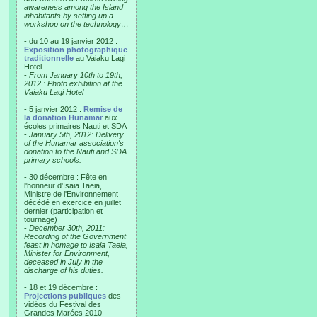
awareness among the Island
inhabitants by setting up a
workshop on the technology…
- du 10 au 19 janvier 2012 :
Exposition photographique
traditionnelle
au Vaiaku Lagi
Hotel
-
From January 10th to 19th,
2012 : Photo exhibition at the
Vaiaku Lagi Hotel
- 5 janvier 2012 :
Remise de
la donation Hunamar
aux
écoles primaires Nauti et SDA
-
January 5th, 2012: Delivery
of the Hunamar association's
donation to the Nauti and SDA
primary schools.
- 30 décembre : Fête en
l'honneur d'Isaia Taeia,
Ministre de l'Environnement
décédé en exercice en juillet
dernier (participation et
tournage)
-
December 30th, 2011:
Recording of the Government
feast in homage to Isaia Taeia,
Minister for Environment,
deceased in July in the
discharge of his duties.
- 18 et 19 décembre :
Projections publiques
des
vidéos du Festival des
Grandes Marées 2010