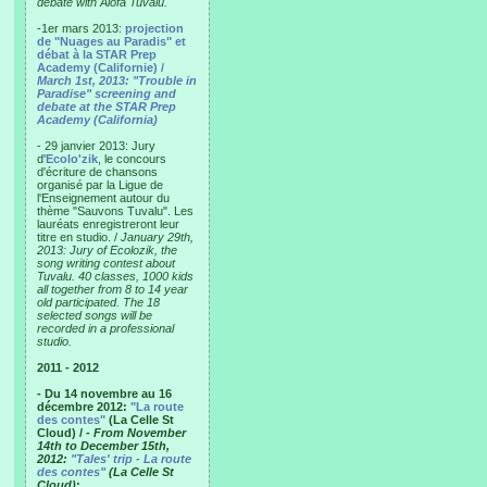
debate with Alofa Tuvalu.
-1er mars 2013:
projection
de "Nuages au Paradis" et
débat à la STAR Prep
Academy (Californie) /
March 1st, 2013: "Trouble in
Paradise" screening and
debate at the STAR Prep
Academy (California)
- 29 janvier 2013: Jury
d'
Ecolo'zik
, le concours
d'écriture de chansons
organisé par la Ligue de
l'Enseignement autour du
thème "Sauvons Tuvalu". Les
lauréats enregistreront leur
titre en studio. /
January 29th,
2013: Jury of Ecolozik, the
song writing contest about
Tuvalu. 40 classes, 1000 kids
all together from 8 to 14 year
old participated. The 18
selected songs will be
recorded in a professional
studio.
2011 - 2012
- Du 14 novembre au 16
décembre 2012:
"La route
des contes"
(La Celle St
Cloud) /
- From November
14th to December 15th,
2012:
"Tales' trip - La route
des contes"
(La Celle St
Cloud)
: