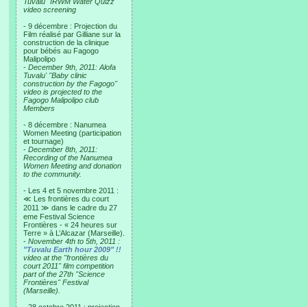
Tuvalu "IRWM Water Quizz"
video screening
- 9 décembre : Projection du
Film réalisé par Gilliane sur la
construction de la clinique
pour bébés au Fagogo
Malipolipo
-
December 9th, 2011: Alofa
Tuvalu' "Baby clinic
construction by the Fagogo"
video is projected to the
Fagogo Malipolipo club
Members
- 8 décembre : Nanumea
Women Meeting (participation
et tournage)
-
December 8th, 2011:
Recording of the Nanumea
Women Meeting and donation
to the community.
- Les 4 et 5 novembre 2011 :
≪ Les frontières du court
2011 ≫ dans le cadre du 27
eme Festival Science
Frontières - « 24 heures sur
Terre » à L’Alcazar (Marseille).
-
November 4th to 5th, 2011 :
"Tuvalu Earth hour 2009" !!
video at the "frontières du
court 2011" film competition
part of the 27th "Science
Frontières" Festival
(Marseille).