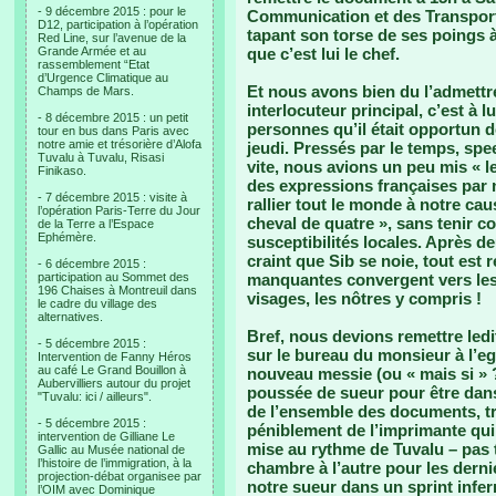
- 9 décembre 2015 : pour le
Communication et des Transports
D12, participation à l’opération
tapant son torse de ses poings à
Red Line, sur l’avenue de la
Grande Armée et au
que c’est lui le chef.
rassemblement “Etat
d’Urgence Climatique au
Et nous avons bien du l’admettr
Champs de Mars.
interlocuteur principal, c’est à 
- 8 décembre 2015 : un petit
personnes qu’il était opportun de
tour en bus dans Paris avec
notre amie et trésorière d’Alofa
jeudi. Pressés par le temps, speed
Tuvalu à Tuvalu, Risasi
vite, nous avions un peu mis « l
Finikaso.
des expressions françaises par 
- 7 décembre 2015 : visite à
rallier tout le monde à notre ca
l’opération Paris-Terre du Jour
cheval de quatre », sans tenir 
de la Terre a l’Espace
Ephémère.
susceptibilités locales. Après d
craint que Sib se noie, tout est 
- 6 décembre 2015 :
participation au Sommet des
manquantes convergent vers les c
196 Chaises à Montreuil dans
visages, les nôtres y compris !
le cadre du village des
alternatives.
Bref, nous devions remettre ledi
- 5 décembre 2015 :
sur le bureau du monsieur à l’eg
Intervention de Fanny Héros
au café Le Grand Bouillon à
nouveau messie (ou « mais si » ?
Aubervilliers autour du projet
poussée de sueur pour être dans
"Tuvalu: ici / ailleurs".
de l’ensemble des documents, t
- 5 décembre 2015 :
péniblement de l’imprimante qui
intervention de Gilliane Le
mise au rythme de Tuvalu – pas t
Gallic au Musée national de
l’histoire de l’immigration, à la
chambre à l’autre pour les dern
projection-débat organisee par
notre sueur dans un sprint infer
l’OIM avec Dominique