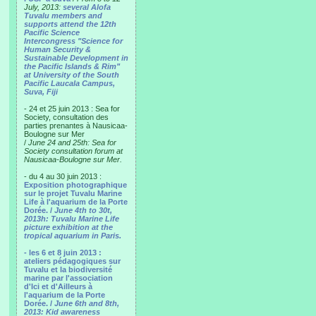
July, 2013:
several Alofa
Tuvalu members and
supports attend the 12th
Pacific Science
Intercongress "Science for
Human Security &
Sustainable Development in
the Pacific Islands & Rim"
at University of the South
Pacific Laucala Campus,
Suva, Fiji
- 24 et 25 juin 2013 : Sea for
Society, consultation des
parties prenantes à Nausicaa-
Boulogne sur Mer
/
June 24 and 25th: Sea for
Society consultation forum at
Nausicaa-Boulogne sur Mer.
- du 4 au 30 juin 2013 :
Exposition photographique
sur le projet Tuvalu Marine
Life à l'aquarium de la Porte
Dorée. /
June 4th to 30t,
2013h: Tuvalu Marine Life
picture exhibition at the
tropical aquarium in Paris.
- les 6 et 8 juin 2013 :
ateliers pédagogiques sur
Tuvalu et la biodiversité
marine par l'association
d'Ici et d'Ailleurs à
l'aquarium de la Porte
Dorée. /
June 6th and 8th,
2013: Kid awareness