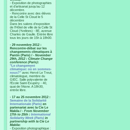
- Exposition de photographies
et d’artisanat jusqu’au 12
décembre.
- Rencontre avec des élèves
de la Celle St Cloud le 5
décembre
Dans les salons d’exposition
de l’Hôtel de ville de la Celle St
Cloud (Yvelines) - 8E, avenue
Charles de Gaulle. Entrée libre
tous les jours de 15h à 18h00.
- 29 novembre 2012 :
Rencontre-débat sur les
changements climatiques à
Pantin (Paris) /
- November
29th, 2012 : Climate Change
conference (Paris)
:
"Le changement
climatique: où en sommes-
nous?"
avec Hervé Le Treut,
climatologue, membre du
GIEC. Salle polyvalente de
l’Ecole Saint-Exupéry - 40,
quai de l’Aisne. A 18h30,
entrée libre.
- 17 au 25 novembre 2012 :
Semaine de la Solidarité
Internationale (Paris)
en
partenariat avec la Cie Le
Makila /
- From November
17th to 25th :
International
Solidarity Week (Paris)
in
partnership with la Cie Le
Makila
:
- Exposition photographique :