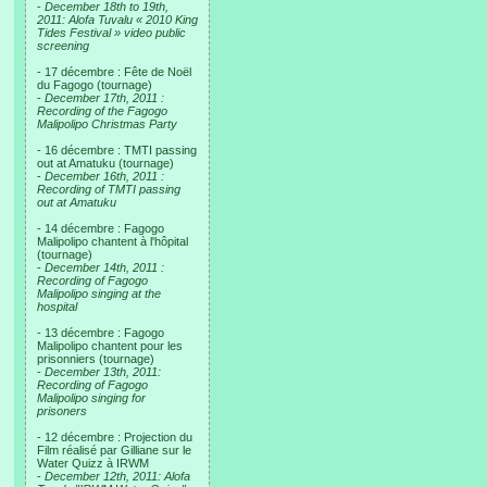
-
December 18th to 19th,
2011: Alofa Tuvalu « 2010 King
Tides Festival » video public
screening
- 17 décembre : Fête de Noël
du Fagogo (tournage)
-
December 17th, 2011 :
Recording of the Fagogo
Malipolipo Christmas Party
- 16 décembre : TMTI passing
out at Amatuku (tournage)
-
December 16th, 2011 :
Recording of TMTI passing
out at Amatuku
- 14 décembre : Fagogo
Malipolipo chantent à l'hôpital
(tournage)
-
December 14th, 2011 :
Recording of Fagogo
Malipolipo singing at the
hospital
- 13 décembre : Fagogo
Malipolipo chantent pour les
prisonniers (tournage)
-
December 13th, 2011:
Recording of Fagogo
Malipolipo singing for
prisoners
- 12 décembre : Projection du
Film réalisé par Gilliane sur le
Water Quizz à IRWM
-
December 12th, 2011: Alofa