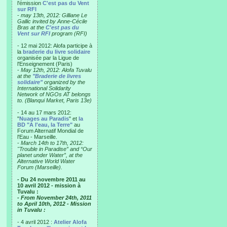
l'émission
C'est pas du Vent
sur RFI
-
may 13th, 2012: Gilliane Le
Gallic invited by Anne-Cécile
Bras at the
C'est pas du
Vent sur RFI
program (RFI)
- 12 mai 2012: Alofa participe à
la
braderie du livre solidaire
organisée par la Ligue de
l'Enseignement (Paris)
-
May 12th, 2012: Alofa Tuvalu
at the
"Braderie de livres
solidaire"
organized by the
International Solidarity
Network of NGOs AT belongs
to. (Blanqui Market, Paris 13e)
- 14 au 17 mars 2012:
"
Nuages au Paradis
" et
la
BD "A l'eau, la Terre"
au
Forum Alternatif Mondial de
l'Eau - Marseille.
-
March 14th to 17th, 2012:
"Trouble in Paradise” and “Our
planet under Water”, at the
Alternative World Water
Forum (Marseille).
- Du 24 novembre 2011 au
10 avril 2012 - mission à
Tuvalu :
- From November 24th, 2011
to April 10th, 2012 - Mission
in Tuvalu :
- 4 avril 2012 :
Atelier Alofa