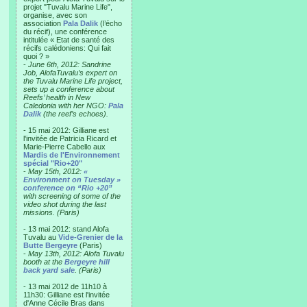
projet "Tuvalu Marine Life",
organise, avec son
association
Pala Dalik
(l’écho
du récif), une conférence
intitulée « Etat de santé des
récifs calédoniens: Qui fait
quoi ? »
-
June 6th, 2012: Sandrine
Job, AlofaTuvalu’s expert on
the Tuvalu Marine Life project,
sets up a conference about
Reefs’ health in New
Caledonia with her NGO:
Pala
Dalik
(the reef’s echoes).
- 15 mai 2012: Gilliane est
l'invitée de Patricia Ricard et
Marie-Pierre Cabello aux
Mardis de l'Environnement
spécial "Rio+20"
-
May 15th, 2012:
«
Environment on Tuesday »
conference on “Rio +20”
with screening of some of the
video shot during the last
missions. (Paris)
- 13 mai 2012: stand Alofa
Tuvalu au
Vide-Grenier de la
Butte Bergeyre
(Paris)
-
May 13th, 2012: Alofa Tuvalu
booth at the
Bergeyre hill
back yard sale
. (Paris)
- 13 mai 2012 de 11h10 à
11h30: Gilliane est l'invitée
d'Anne Cécile Bras dans