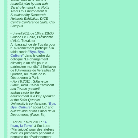
Tuvalu and AT’s small is
beautiful plan by and with
Sarah Hemstock. at Notts
Trent Uni Environment &
Sustainability Research
Network Exhibition, DICE
Centre Conference Suite, City
Campus.
- 8 avril 2011 de 10h à 12h30 :
Gilliane Le Gallic, Présidente
d'Alofa Tuvalu et
Ambassadrice de Tuvalu pour
l'Environnement participe à la
table-ronde "
Bye, Bye,
Culture
" dans le cadre du
colloque "Le changement
climatique un défi pour le
patrimoine mondial" à l'initiative
de l'Université de Versailles St
Quentin, au Palais de la
Découverte à Paris.
-
April 8,2011 : Gilliane Le
Gallic, Alofa Tuvalu President
and Tuvalu goodwill
ambassador for the
environment is a key speaker
at the Saint Quentin
University’s conference, "
Bye,
Bye, Culture
" about CC and
culture loss at the Palais de la
Decouverte, (Paris, 8e).
- 1er au 7 avril 2011 :
"A
l'eau, la Terre"
à Ste Luce
(Martinique) pour des ateliers
avec les primaires pendant la
semaine du développement