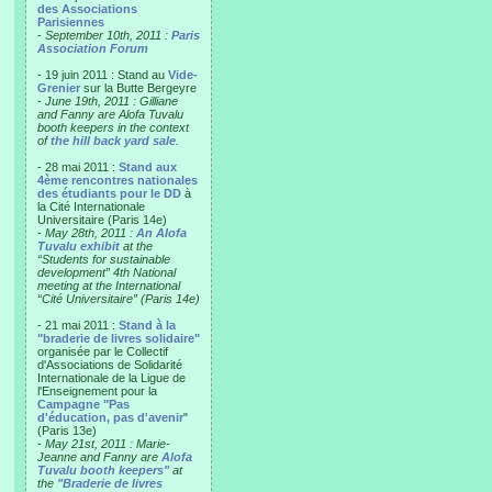
des Associations
Parisiennes
-
September 10th, 2011 :
Paris
Association Forum
- 19 juin 2011 : Stand au
Vide-
Grenier
sur la Butte Bergeyre
-
June 19th, 2011 : Gilliane
and Fanny are Alofa Tuvalu
booth keepers in the context
of
the hill back yard sale
.
- 28 mai 2011 :
Stand aux
4ème rencontres nationales
des étudiants pour le DD
à
la Cité Internationale
Universitaire (Paris 14e)
-
May 28th, 2011 :
An Alofa
Tuvalu exhibit
at the
“Students for sustainable
development” 4th National
meeting at the International
“Cité Universitaire” (Paris 14e)
- 21 mai 2011 :
Stand à la
"braderie de livres solidaire"
organisée par le Collectif
d'Associations de Solidarité
Internationale de la Ligue de
l'Enseignement pour la
Campagne "Pas
d'éducation, pas d'avenir
"
(Paris 13e)
-
May 21st, 2011 : Marie-
Jeanne and Fanny are
Alofa
Tuvalu booth keepers"
at
the
"Braderie de livres