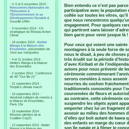
- 4, 5 et 6 novembre 2014 :
Bien entendu ce n’est pas parc
Rencontres Nationales de
participative avec la population 
l'Education à
l'Environnement et au
collée sur toutes les vitres, qu’
Développement Durable
à
que nous rencontrons quelqu’un 
Gouville s/Mer
engagement. Pour quelques rare
- 3 novembre 2014 : CA
qui partiront sans laisser d’adr
stratégique du Réseau Action
bien garni pour venir jusque là !
Climat
- 18 octobre 2014 :
Atelier
Pour ceux qui voient une sainte
Manga à la Maison des
montagnes à la seule force de 
Ensembles
, présentation de
José aux mang'ados
nous le disait, à peu de choses p
très érudit sur la période d’hist
- 4 et 11 octobre 2014 :
Ateliers Manga à la Maison
d’avec Kiribati et de l’indépendan
des Ensembles
avions pour nous prévenir de leur
- 2 octobre 2014 : Conférence
cérémonie commémorant l’annive
de 4D "Our life 21"
serons conviées à nous asseoir a
nourries du cochon fraichement s
- 21 septembre 2014 :
People's climate march
traditionnels concoctés pour l’
couronnées de fleurs et autorisé
- 19 septembre 2014 :
Vendredi solidaire de rentrée à
au contraire, cette cérémonie co
la Maison de Ensembles,
suspendre les objets ayant appa
Paris 13e
emporter chez lui un fragment d
- 15 septembre 2014 :
asseoir au milieu des hommes du
Réunion plénière de la
d’elles qui boit autant de kawa
Coalition Cop21
des enfants en marge du cœur de
- 13 septembre 2014 : Atelier
son île natale et à filmer le con
Manga à la Maison des