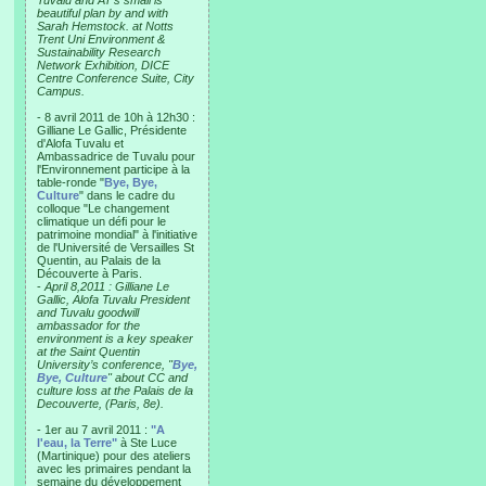
Tuvalu and AT’s small is
beautiful plan by and with
Sarah Hemstock. at Notts
Trent Uni Environment &
Sustainability Research
Network Exhibition, DICE
Centre Conference Suite, City
Campus.
- 8 avril 2011 de 10h à 12h30 :
Gilliane Le Gallic, Présidente
d'Alofa Tuvalu et
Ambassadrice de Tuvalu pour
l'Environnement participe à la
table-ronde "
Bye, Bye,
Culture
" dans le cadre du
colloque "Le changement
climatique un défi pour le
patrimoine mondial" à l'initiative
de l'Université de Versailles St
Quentin, au Palais de la
Découverte à Paris.
-
April 8,2011 : Gilliane Le
Gallic, Alofa Tuvalu President
and Tuvalu goodwill
ambassador for the
environment is a key speaker
at the Saint Quentin
University’s conference, "
Bye,
Bye, Culture
" about CC and
culture loss at the Palais de la
Decouverte, (Paris, 8e).
- 1er au 7 avril 2011 :
"A
l'eau, la Terre"
à Ste Luce
(Martinique) pour des ateliers
avec les primaires pendant la
semaine du développement