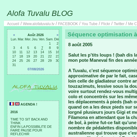
Alofa Tuvalu BLOG
/
/
/
/
/
/
Accueil
Www.alofatuvalu.tv
FACEBOOK
You Tube
Flickr
Twitter
Me C
Séquence optimisation à
«
Août 2026
»
Lun.
Mar.
Mer.
Jeu.
Ven.
Sam.
Dim.
1
2
8 août 2005
3
4
5
6
7
8
9
10
11
12
13
14
15
16
Salut les p’tits loups ! (bah dis 
17
18
19
20
21
22
23
mon pote Maneval fin des années 
24
25
26
27
28
29
30
31
07/08/2026
A Tuvalu, c’est séquence optimi
approximative de par le fait, cas
loin celle de gladiateur contre 
touzazimuts, lessive sous la do
voire surtout rendez-vous multipl
colo et concentrés sur les même
les déplacements à pieds (bah ou
AGENDA !
quand on a les deux pieds sur son
lorgné plusieurs jours Gigi et mo
2016
Filamona en attendant que la ch
TIME TO SIT BACK AND
de bol, à peine fut-ce fait qu’une
THINK
ENFIN LA POSSIBILITE DE
nombre de pédalettes disponible
FAIRE PAUSE POUR
australienne qui trouve que c’es
REFLECHIR