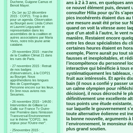
Duchene, Guigone Camus et
ans à 2 à 3 ans, en quelques an
Benoit Mayer.
ce nouvel élément puis, devant 
consulter Hilia pour qu’ils s’ap
- Du 1er au 12 décembre
2015 : COP21. Trop à dire
pics incohérents étaient dus au 
pour un agenda. Observation
une mesure avait été prise sur 
au Bourget avec Linda Cohen
et Laurent Leguyader et
quand on voit la vitesse avec la
representation dans les
que d’un atoll à l’autre, le vent
assemblées de la coalition et
manière. Restaient encore quelq
autres associations par Maria
Vives, notre très jeune amie
entre les deux spécialistes du 
catalane.
certaines heures étaient en hora
- 29 novembre 2015 : marche
exemple, Pierre aurait pu tout s
de la Coalition Climat 21 dans
fausses et inexploitables, et ré
les rues de Paris.
l’incompétence du personnel loc
- 27 novembre 2015 : Retrait
interactive qui bénéficie à tous 
de nos badges
systématiquement les tableaux, g
d’observateurs, à la COP21
au Bourget. Nous
fruit aux intéressés. Et après di
appréhendions les longues
bain (il nous a confié y passer 
files de Copenhagen.
Personne encore sur les lieux.
un calme olympien pour réfléchi
En 3mn nous avions nos
décision), il nous décroché le plu
Sesames.
définitivement une excellente alt
- 26 novembre 2015 - 14h30 :
tous points une étude existante
Intervention de Gilliane Le
sur laquelle le gouvernement s’
Gallic sur France Tv Outre-
mer Première dans l'émission
toute alternative éolienne est 
Transversal Environnement
la bonne nouvelle, arguments à l
sur le thème "COP21 : les
enjeux pour l'Outre-mer".
l’environnement, le monsieur éta
plus grand soutien.
- 25novembre 2015 :