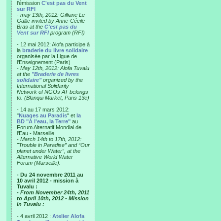
l'émission
C'est pas du Vent
sur RFI
-
may 13th, 2012: Gilliane Le
Gallic invited by Anne-Cécile
Bras at the
C'est pas du
Vent sur RFI
program (RFI)
- 12 mai 2012: Alofa participe à
la
braderie du livre solidaire
organisée par la Ligue de
l'Enseignement (Paris)
-
May 12th, 2012: Alofa Tuvalu
at the
"Braderie de livres
solidaire"
organized by the
International Solidarity
Network of NGOs AT belongs
to. (Blanqui Market, Paris 13e)
- 14 au 17 mars 2012:
"
Nuages au Paradis
" et
la
BD "A l'eau, la Terre"
au
Forum Alternatif Mondial de
l'Eau - Marseille.
-
March 14th to 17th, 2012:
"Trouble in Paradise” and “Our
planet under Water”, at the
Alternative World Water
Forum (Marseille).
- Du 24 novembre 2011 au
10 avril 2012 - mission à
Tuvalu :
- From November 24th, 2011
to April 10th, 2012 - Mission
in Tuvalu :
- 4 avril 2012 :
Atelier Alofa