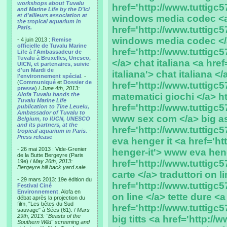
workshops about Tuvalu
href='http://www.tuttigc5
and Marine Life by the D'Ici
et d'ailleurs association at
windows media codec <
the tropical aquarium in
Paris.
href='http://www.tuttigc
windows media codec </a
- 4 juin 2013 :
Remise
officielle de Tuvalu Marine
href='http://www.tuttigc5
Life à l'Ambassadeur de
Tuvalu à Bruxelles, Unesco,
</a> chat italiana <a href
UICN, et partenaires, suivie
d'un Mardi de
italiana'> chat italiana <
l'environnement spécial
. -
(
Communiqué
et
Dossier de
href='http://www.tuttigc5
presse
) /
June 4th, 2013:
Alofa Tuvalu hands the
matematici giochi </a> 
Tuvalu Marine Life
href='http://www.tuttigc
publication to Tine Leuelu,
Ambassador of Tuvalu to
www sex com </a> big a
Belgium, to IUCN, UNESCO
and its partners, at the
href='http://www.tuttigc
tropical aquarium in Paris.
-
Press release
eva henger it <a href='h
- 26 mai 2013 : Vide-Grenier
henger-it'> www eva henge
de la Butte Bergeyre (Paris
19e) /
May 26th, 2013:
href='http://www.tuttigc57
Bergeyre hill back yard sale.
carte </a> traduttori on l
- 29 mars 2013: 19e édition du
href='http://www.tuttigc57
Festival Ciné
Environnement
, Alofa en
on line </a> tette dure <a
débat après la projection du
film, "Les bêtes du Sud
href='http://www.tuttigc57
sauvage" à Sées (61). /
Mars
29th, 2013: "Beasts of the
big titts <a href='http://w
Southern Wild" screening and