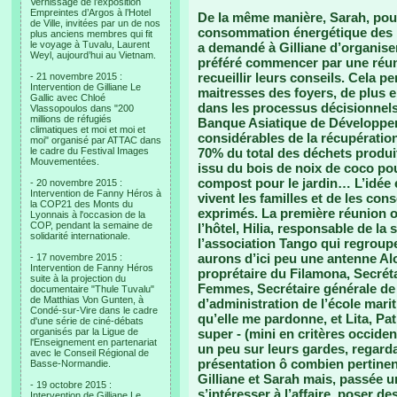
Vernissage de l’exposition
Empreintes d’Argos à l’Hotel
De la même manière, Sarah, pour
de Ville, invitées par un de nos
consommation énergétique des m
plus anciens membres qui fit
le voyage à Tuvalu, Laurent
a demandé à Gilliane d’organise
Weyl, aujourd’hui au Vietnam.
préféré commencer par une réun
recueillir leurs conseils. Cela p
- 21 novembre 2015 :
Intervention de Gilliane Le
maitresses des foyers, de plus 
Gallic avec Chloé
dans les processus décisionnels
Vlassopoulos dans "200
millions de réfugiés
Banque Asiatique de Développeme
climatiques et moi et moi et
considérables de la récupératio
moi" organisé par ATTAC dans
le cadre du Festival Images
70% du total des déchets produit
Mouvementées.
issu du bois de noix de coco pou
compost pour le jardin… L’idée é
- 20 novembre 2015 :
Intervention de Fanny Héros à
vivent les familles et de les co
la COP21 des Monts du
exprimés. La première réunion or
Lyonnais à l'occasion de la
COP, pendant la semaine de
l’hôtel, Hilia, responsable de la
solidarité internationale.
l’association Tango qui regroup
aurons d’ici peu une antenne Alof
- 17 novembre 2015 :
Intervention de Fanny Héros
proprétaire du Filamona, Secrét
suite à la projection du
Femmes, Secrétaire générale de 
documentaire "Thule Tuvalu"
de Matthias Von Gunten, à
d’administration de l’école marit
Condé-sur-Vire dans le cadre
qu’elle me pardonne, et Lita, Pat
d'une série de ciné-débats
organisés par la Ligue de
super - (mini en critères occid
l'Enseignement en partenariat
un peu sur leurs gardes, regarda
avec le Conseil Régional de
présentation ô combien pertine
Basse-Normandie.
Gilliane et Sarah mais, passée
- 19 octobre 2015 :
s’intéresser à l’affaire, poser de
Intervention de Gilliane Le