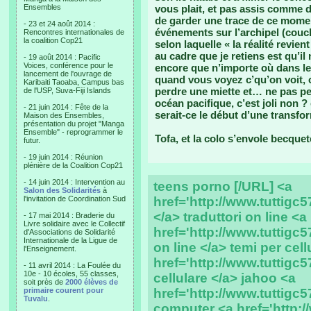
Ensembles
vous plait, et pas assis comme d’
de garder une trace de ce momen
- 23 et 24 août 2014 :
événements sur l’archipel (couch
Rencontres internationales de
la coalition Cop21
selon laquelle « la réalité revien
au cadre que je retiens est qu’il 
- 19 août 2014 : Pacific
Voices, conférence pour le
encore que n’importe où dans l
lancement de l'ouvrage de
quand vous voyez c’qu’on voit, 
Karibaiti Taoaba, Campus bas
perdre une miette et… ne pas per
de l'USP, Suva-Fiji Islands
océan pacifique, c’est joli non ?
- 21 juin 2014 : Fête de la
serait-ce le début d’une transfo
Maison des Ensembles,
présentation du projet "Manga
Ensemble" - reprogrammer le
Tofa, et la colo s’envole becquet
futur.
- 19 juin 2014 : Réunion
plénière de la Coalition Cop21
- 14 juin 2014 : Intervention au
teens porno [/URL] <a
Salon des Solidarités
à
l'invitation de Coordination Sud
href='http://www.tuttigc
</a> traduttori on line <a
- 17 mai 2014 : Braderie du
Livre solidaire avec le Collectif
href='http://www.tuttigc57
d'Associations de Solidarité
Internationale de la Ligue de
on line </a> temi per cell
l'Enseignement.
href='http://www.tuttigc57
- 11 avril 2014 : La Foulée du
10e - 10 écoles, 55 classes,
cellulare </a> jahoo <a
soit près de
2000 élèves de
primaire courent pour
href='http://www.tuttigc5
Tuvalu
.
computer <a href='http://