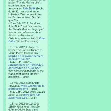
projet "Tuvalu Marine Life",
organise, avec son
association
Pala Dalik
(l’écho
du récif), une conférence
intitulée « Etat de santé des
récifs calédoniens: Qui fait
quoi ? »
-
June 6th, 2012: Sandrine
Job, AlofaTuvalu’s expert on
the Tuvalu Marine Life project,
sets up a conference about
Reefs’ health in New
Caledonia with her NGO:
Pala
Dalik
(the reef’s echoes).
- 15 mai 2012: Gilliane est
l'invitée de Patricia Ricard et
Marie-Pierre Cabello aux
Mardis de l'Environnement
spécial "Rio+20"
-
May 15th, 2012:
«
Environment on Tuesday »
conference on “Rio +20”
with screening of some of the
video shot during the last
missions. (Paris)
- 13 mai 2012: stand Alofa
Tuvalu au
Vide-Grenier de la
Butte Bergeyre
(Paris)
-
May 13th, 2012: Alofa Tuvalu
booth at the
Bergeyre hill
back yard sale
. (Paris)
- 13 mai 2012 de 11h10 à
11h30: Gilliane est l'invitée
d'Anne Cécile Bras dans