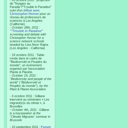
- 28 octobre 2011 : projection
de "Nuages au
Paradis"/"Trouble in Paradise"
suivi d'un
débat avec
Christopher Horner
pour un
réseau de professeurs de
sciences à Los Angeles
(Californie).
-
October 28th, 2011 :
"
"Trouble in Paradise"
screening and debate with
Christopher Horner for a
science network schools
headed by Lisa Niver Rajna.
(Los Angeles - California).
- 19 octobre 2011 : Table-
ronde dans le cadre de
"Biodiversité et Peuples du
monde", un événement
organisé par l'association
Plante & Planète.
-
October 19, 2011 :
"Biodiversity and people of the
world" ("Biodiversité et
Peuples du monde"), by the
Plant & Planet Association.
- 4 octobre 2011 : Gilliane
intervient au séminaire « Les
migrant(e)s du climat », à
Bruxelles
-
October 4th, 2011 : Gilliane
is a keyspeaker at the
"Climate Migrants" seminar in
Brussels
- 10 septembre 2011 :
Forum