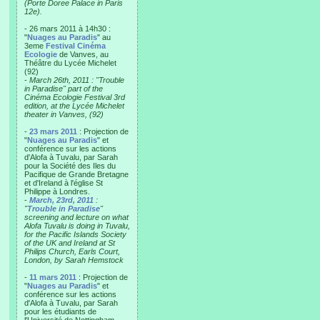
(Porte Doree Palace in Paris
12e).
- 26 mars 2011 à 14h30 :
"
Nuages au Paradis
" au
3eme
Festival Cinéma
Ecologie
de Vanves, au
Théâtre du Lycée Michelet
(92)
-
March 26th, 2011 : "Trouble
in Paradise" part of the
Cinéma Ecologie Festival 3rd
edition, at the Lycée Michelet
theater in Vanves, (92)
-
23 mars 2011
: Projection de
"
Nuages au Paradis
" et
conférence sur les actions
d'Alofa à Tuvalu, par Sarah
pour la Société des Iles du
Pacifique de Grande Bretagne
et d'Ireland à l'église St
Philippe à Londres.
-
March, 23rd, 2011
:
"
Trouble in Paradise
"
screening and lecture on what
Alofa Tuvalu is doing in Tuvalu,
for the Pacific Islands Society
of the UK and Ireland at St
Philips Church, Earls Court,
London, by Sarah Hemstock
-
11 mars 2011
: Projection de
"
Nuages au Paradis
" et
conférence sur les actions
d'Alofa à Tuvalu, par Sarah
pour les étudiants de