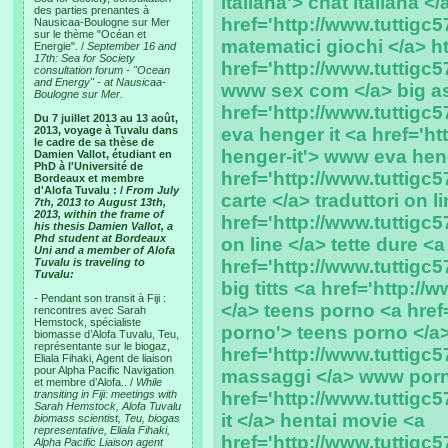
italiana'> chat italiana <
des parties prenantes à
href='http://www.tuttigc5
Nausicaa-Boulogne sur Mer
sur le thème "Océan et
matematici giochi </a> 
Energie". /
September 16 and
17th: Sea for Society
href='http://www.tuttigc
consultation forum - "Ocean
and Energy" - at Nausicaa-
www sex com </a> big a
Boulogne sur Mer.
href='http://www.tuttigc
Du 7 juillet 2013 au 13 août,
2013, voyage à Tuvalu dans
eva henger it <a href='h
le cadre de sa thèse de
henger-it'> www eva henge
Damien Vallot, étudiant en
PhD à l'Université de
href='http://www.tuttigc57
Bordeaux et membre
d'Alofa Tuvalu : /
From July
carte </a> traduttori on l
7th, 2013 to August 13th,
2013, within the frame of
href='http://www.tuttigc57
his thesis Damien Vallot, a
Phd student at Bordeaux
on line </a> tette dure <a
Uni and a member of Alofa
Tuvalu is traveling to
href='http://www.tuttigc57
Tuvalu:
big titts <a href='http://w
- Pendant son transit à Fiji :
</a> teens porno <a href=
rencontres avec Sarah
Hemstock, spécialiste
porno'> teens porno </a
biomasse d’Alofa Tuvalu, Teu,
représentante sur le biogaz,
href='http://www.tuttigc5
Eliala Fihaki, Agent de liaison
pour Alpha Pacific Navigation
massaggi </a> www porno
et membre d’Alofa.. /
While
transiting in Fiji: meetings with
href='http://www.tuttigc
Sarah Hemstock, Alofa Tuvalu
it </a> hentai movie <a
biomass scientist, Teu, biogas
representative, Eliala Fihaki,
href='http://www.tuttigc
Alpha Pacific Liaison agent