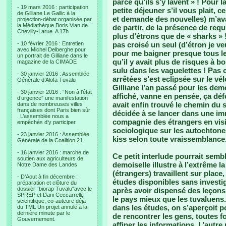
parce qu’ils s’y lavent » ! Pour la 
- 19 mars 2016 : participation
petite déjeuner s’il vous plait, 
de Gilliane Le Gallic à la
et demande des nouvelles) m’ava
projection-débat organisée par
la Médiathèque Boris Vian de
de partir, de la présence de requ
Chevilly-Larue. A 17h
plus d’étrons que de « sharks » 
- 10 février 2016 : Entretien
pas croisé un seul (d’étron je ve
avec Michel Delberghe pour
pour me baigner presque tous les
un portrait de Gilliane dans le
qu’il y avait plus de risques à b
magazine de la CIMADE
sulu dans les vaguelettes ! Pas 
- 30 janvier 2016 : Assemblée
arrêtées s’est eclipsée sur le v
Générale d’Alofa Tuvalu
Gilliane l’an passé pour les demo
- 30 janvier 2016 : “Non à l’état
affiché, vanne en pensée, ça déf
d’urgence” une manifestation
avait enfin trouvé le chemin du 
dans de nombreuses villes
françaises dont Paris bien sûr
décidée à se lancer dans une im
. L’assemblée nous a
compagnie des étrangers en visit
empêchés d’y participer.
sociologique sur les autochton
- 23 janvier 2016 : Assemblée
kiss selon toute vraissemblance
Générale de la Coalition 21
- 16 janvier 2016 : marche de
Ce petit interlude pourrait semble
soutien aux agriculteurs de
demoiselle illustre à l’extrême 
Notre Dame des Landes
(étrangers) travaillent sur plac
- D’Aout à fin décembre :
études disponibles sans investi
préparation et clôture du
dossier “biorap Tuvalu“avec le
après avoir dispensé des leçons
SPREP et Dani Ceccarrelli,
le pays mieux que les tuvaluens
scientifique, co-auteure déjà
dans les études, on s’aperçoit p
du TML Un projet annulé à la
dernière minute par le
de rencontrer les gens, toutes 
Gouvernement.
affiner les informations. L’aut