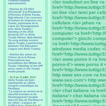
Funafuti Kaupule
</a> traduttori on line <a
representative.
href='http://www.tuttigc57
- Remise du CD 2013
on line </a> temi per cell
d'Ecolozik* à la Présidente
d'Honneur d'Alofa Tuvalu,
href='http://www.tuttigc57
Nala Ielemia. (*un concours
d'écriture de chansons sur
cellulare </a> jahoo <a
Tuvalu, partenariat de la
Ligue de l'Enseignement
href='http://www.tuttigc5
avec Alofa Tuvalu) /
Handing of the 2013
computer <a href='http://
Ecolozik CD* to Alofa
Tuvalu Patron, Nala Ielemia
computer'> giochi comp
*(a song writing contest
<a href='http://www.tutt
about Tuvalu, a partnership
between The Education
windows media codec </a
League and Alofa Tuvalu).
href='http://www.tuttigc5
- Remise des cartes de
l'Union de la la Presse
</a> www porno it <a hre
Francophone aux
journalistes des Médias de
porno-it'> www porno it 
Tuvalu /
Handing of the UPF
press cards to the Tuvalu
href='http://www.tuttigc
media people.
http www sex com <a href
- Du 8 au 12 juillet, 2013:
www-sex-com'> http www
Alofa Tuvalu est bien
représentée au 12ème
href='http://www.tuttigc5
Congrès scientifique du
Pacifique
</a> chat italiana <a href
"La science au service de la
sécurité humaine et du
italiana'> chat italiana <
Développement durable
dans les îles du Pacifique et
href='http://www.tuttigc5
les côtes", Campus de
l'USP à Suva
/
From 8 to 12