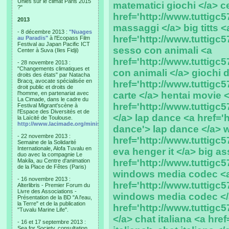
Unies sur le climat Paris 2015
matematici giochi </a> c
?"
href='http://www.tuttigc5
2013
massaggi </a> big titts <
- 8 décembre 2013 :
"Nuages
href='http://www.tuttigc57.
au Paradis"
à l'Ecopass Film
Festival au Japan Pacific ICT
sesso con animali <a
Center à Suva (Iles Fidji)
href='http://www.tuttigc
- 28 novembre 2013 :
"Changements climatiques et
con animali </a> giochi d
droits des états" par Natacha
Bracq, avocate spécialisée en
href='http://www.tuttigc57
droit public et droits de
l'homme, en partenariat avec
carte </a> hentai movie 
La Cimade, dans le cadre du
href='http://www.tuttigc
Festival Migrant'scène à
l'Espace des Diversités et de
</a> lap dance <a href='h
la Laïcité de Toulouse.
http://www.lacimade.org/minisites/migrantscene
dance'> lap dance </a> 
- 22 novembre 2013 :
href='http://www.tuttigc
Semaine de la Solidarité
Internationale, Alofa Tuvalu en
eva henger it </a> big as
duo avec la compagnie Le
Makila, au Centre d'animation
href='http://www.tuttigc5
de la Place de Fêtes (Paris)
windows media codec <
- 16 novembre 2013 :
href='http://www.tuttigc
Alterlibris - Premier Forum du
Livre des Associations -
windows media codec </a
Présentation de la BD "A l'eau,
la Terre" et de la publication
href='http://www.tuttigc5
"Tuvalu Marine Life".
</a> chat italiana <a href
- 16 et 17 septembre 2013 :
Sea for Society, consultation