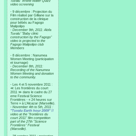
Tuvalu "IRWM Water Quizz"
video screening
- 9 décembre : Projection du
Film réalisé par Gilliane sur la
construction de la clinique
pour bébés au Fagogo
Malipolipo
-
December 9th, 2011: Alofa
Tuvalu' "Baby clinic
construction by the Fagogo"
video is projected to the
Fagogo Malipolipo club
Members
- 8 décembre : Nanumea
Women Meeting (participation
et tournage)
-
December 8th, 2011:
Recording of the Nanumea
Women Meeting and donation
to the community.
- Les 4 et 5 novembre 2011 :
≪ Les frontières du court
2011 ≫ dans le cadre du 27
eme Festival Science
Frontières - « 24 heures sur
Terre » à L’Alcazar (Marseille).
-
November 4th to 5th, 2011 :
"Tuvalu Earth hour 2009" !!
video at the "frontières du
court 2011" film competition
part of the 27th "Science
Frontières" Festival
(Marseille).