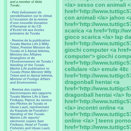
and a member of Alofa
</a> sesso con animali 
Tuvalu..
href='http://www.tuttigc
-
Petit événement de
sensibilisation sur le climat
con animali </a> jahoo <
à l'occasion de la remise
d'une nouvelle donation
href='http://www.tuttigc5
d'Hunamar et du CD
scarica <a href='http://w
d'Ecolo'zik aux écoles
primaires de Tuvalu
gioco scarica </a> lap d
-
Remise de la publication
href='http://www.tuttigc5
Tuvalu Marine Life à Willy
Telavi, Premier Ministre de
giochi computer <a href='
Tuvalu et à Apisai Ielemia,
Ministre des Affaires
computer'> giochi comput
étrangères et de
l'Environnement de Tuvalu /
href='http://www.tuttigc57
Handing of the Tuvalu
cellulare </a> emule 48c
Marine Life publication to
Tuvalu Prime Minister Willy
href='http://www.tuttigc
Telavi and to Apisai Ielemia,
Minister of Foreign Affairs
dragonball hentai <a
and Environment.
href='http://www.tuttigc5
- Remise des copies
électroniques des rapports
dragonball hentai </a> f
Tuvalu Marine Life à Sam
Finikaso, Patron du service
href='http://www.tuttigc5
des Pêches de Tuvalu et
</a> incontri online <a
Uluao Lauti, représentant
du Kaupule de Funafuti /
href='http://www.tuttigc57
Handing of the Tuvalu
Marine Life reports’
online </a> ] teens porno
electronic copies Sam
Finikaso, Head of Tuvalu
href='http://www.tuttigc
Fisheries and Uluao Lauti,