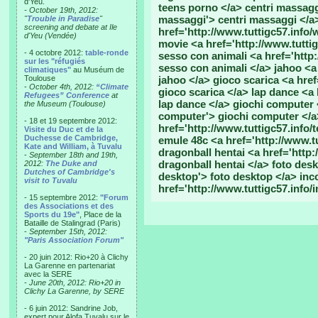
d'Yeu.
teens porno </a> centri massaggi
- October 19th, 2012:
massaggi'> centri massaggi </a
"
Trouble in Paradise
"
screening and debate at Ile
href='http://www.tuttigc57.info
d'Yeu (Vendée)
movie <a href='http://www.tutti
- 4 octobre 2012:
table-ronde
sesso con animali <a href='http
sur les "réfugiés
sesso con animali </a> jahoo <a 
climatiques"
au Muséum de
Toulouse
jahoo </a> gioco scarica <a href
-
October 4th, 2012:
“Climate
gioco scarica </a> lap dance <a 
Refugees” Conference
at
lap dance </a> giochi computer <
the Museum (Toulouse)
computer'> giochi computer </a>
- 18 et 19 septembre 2012:
href='http://www.tuttigc57.info/t
Visite du Duc et de la
Duchesse de Cambridge,
emule 48c <a href='http://www.t
Kate and William, à Tuvalu
dragonball hentai <a href='http:
-
September 18th and 19th,
dragonball hentai </a> foto desk
2012:
The Duke and
Dutches of Cambridge's
desktop'> foto desktop </a> inco
visit to Tuvalu
href='http://www.tuttigc57.info/i
- 15 septembre 2012:
"Forum
des Associations et des
Sports du 19e"
, Place de la
Bataille de Stalingrad (Paris)
-
September 15th, 2012:
"Paris Association Forum"
- 20 juin 2012: Rio+20 à Clichy
La Garenne en partenariat
avec la SERE
-
June 20th, 2012: Rio+20 in
Clichy La Garenne, by SERE
- 6 juin 2012: Sandrine Job,
expert pour Alofa Tuvalu sur le