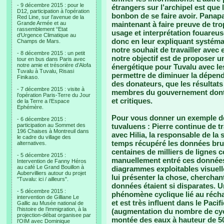
- 9 décembre 2015 : pour le
étrangers sur l’archipel est que
D12, participation à l’opération
bonbon de se faire avoir. Panapas
Red Line, sur l’avenue de la
Grande Armée et au
maintenant à faire preuve de tro
rassemblement “Etat
usage et interprétation fouareu
d’Urgence Climatique au
donc en leur expliquant systéma
Champs de Mars.
notre souhait de travailler avec 
- 8 décembre 2015 : un petit
notre objectif est de proposer u
tour en bus dans Paris avec
notre amie et trésorière d’Alofa
énergétique pour Tuvalu avec le
Tuvalu à Tuvalu, Risasi
permettre de diminuer la dépenda
Finikaso.
des donateurs, que les résultats
- 7 décembre 2015 : visite à
membres du gouvernement dont
l’opération Paris-Terre du Jour
et critiques.
de la Terre a l’Espace
Ephémère.
Pour vous donner un exemple de
- 6 décembre 2015 :
participation au Sommet des
tuvaluens : Pierre continue de tr
196 Chaises à Montreuil dans
avec Hilia, la responsable de la
le cadre du village des
temps récupéré les données brut
alternatives.
centaines de milliers de lignes co
- 5 décembre 2015 :
manuellement entré ces données
Intervention de Fanny Héros
au café Le Grand Bouillon à
diagrammes exploitables visuelle
Aubervilliers autour du projet
lui présenter la chose, cherchant
"Tuvalu: ici / ailleurs".
données étaient si disparates. U
- 5 décembre 2015 :
phénomène cyclique lié au récha
intervention de Gilliane Le
et est très influent dans le Pacif
Gallic au Musée national de
l’histoire de l’immigration, à la
(augmentation du nombre de cycl
projection-débat organisee par
montée des eaux à hauteur de 50
l’OIM avec Dominique