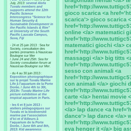
dragonball hentai </a> te
July, 2013:
several Alofa
href='http://www.tuttigc57
Tuvalu members and
supports attend the 12th
gioco scarica <a href='ht
Pacific Science
Intercongress "Science for
scarica'> gioco scarica <
Human Security &
Sustainable Development in
href='http://www.tuttigc57
the Pacific Islands & Rim"
at University of the South
online </a> matematici g
Pacific Laucala Campus,
href='http://www.tuttigc5
Suva, Fiji
matematici giochi </a> c
- 24 et 25 juin 2013 : Sea for
Society, consultation des
href='http://www.tuttigc5
parties prenantes à Nausicaa-
Boulogne sur Mer
massaggi </a> big titts <
/
June 24 and 25th: Sea for
Society consultation forum at
href='http://www.tuttigc57.
Nausicaa-Boulogne sur Mer.
sesso con animali <a
- du 4 au 30 juin 2013 :
href='http://www.tuttigc
Exposition photographique
sur le projet Tuvalu Marine
con animali </a> giochi d
Life à l'aquarium de la Porte
Dorée. /
June 4th to 30t,
href='http://www.tuttigc57
2013h: Tuvalu Marine Life
picture exhibition at the
carte </a> hentai movie 
tropical aquarium in Paris.
href='http://www.tuttigc
- les 6 et 8 juin 2013 :
ateliers pédagogiques sur
</a> lap dance <a href='h
Tuvalu et la biodiversité
dance'> lap dance </a> 
marine par l'association
d'Ici et d'Ailleurs à
href='http://www.tuttigc
l'aquarium de la Porte
Dorée. /
June 6th and 8th,
eva henger it </a> big as
2013: Kid awareness