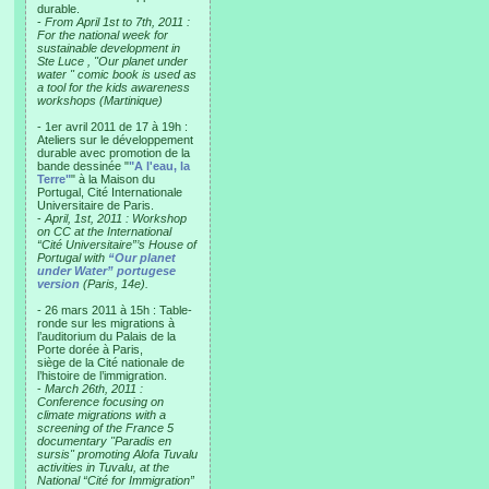
durable.
-
From April 1st to 7th, 2011 :
For the national week for
sustainable development in
Ste Luce , "Our planet under
water " comic book is used as
a tool for the kids awareness
workshops (Martinique)
- 1er avril 2011 de 17 à 19h :
Ateliers sur le développement
durable avec promotion de la
bande dessinée "
"A l'eau, la
Terre"
" à la Maison du
Portugal, Cité Internationale
Universitaire de Paris.
-
April, 1st, 2011 : Workshop
on CC at the International
“Cité Universitaire”’s House of
Portugal with
“Our planet
under Water” portugese
version
(Paris, 14e).
- 26 mars 2011 à 15h : Table-
ronde sur les migrations à
l’auditorium du Palais de la
Porte dorée à Paris,
siège de la Cité nationale de
l’histoire de l’immigration.
-
March 26th, 2011 :
Conference focusing on
climate migrations with a
screening of the France 5
documentary "Paradis en
sursis" promoting Alofa Tuvalu
activities in Tuvalu, at the
National “Cité for Immigration”