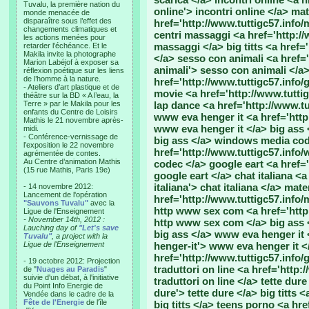
Tuvalu, la première nation du
online'> incontri online </a> ma
monde menacée de
disparaître sous l’effet des
href='http://www.tuttigc57.info/
changements climatiques et
centri massaggi <a href='http://
les actions menées pour
massaggi </a> big titts <a href='h
retarder l’échéance. Et le
Makila invite la photographe
</a> sesso con animali <a href='
Marion Labéjof à exposer sa
animali'> sesso con animali </a>
réflexion poétique sur les liens
de l’homme à la nature.
href='http://www.tuttigc57.info/g
- Ateliers d’art plastique et de
movie <a href='http://www.tutti
théâtre sur la BD « A l’eau, la
Terre » par le Makila pour les
lap dance <a href='http://www.tu
enfants du Centre de Loisirs
www eva henger it <a href='http
Mathis le 21 novembre après-
www eva henger it </a> big ass <
midi.
- Conférence-vernissage de
big ass </a> windows media co
l’exposition le 22 novembre
href='http://www.tuttigc57.inf
agrémentée de contes.
Au Centre d’animation Mathis
codec </a> google eart <a href='
(15 rue Mathis, Paris 19e)
google eart </a> chat italiana <a
italiana'> chat italiana </a> mat
- 14 novembre 2012:
Lancement de l'opération
href='http://www.tuttigc57.info/
"Sauvons Tuvalu"
avec la
http www sex com <a href='http
Ligue de l'Enseignement
- November 14th, 2012 :
http www sex com </a> big ass <
Lauching day of
"Let's save
big ass </a> www eva henger it 
Tuvalu"
, a project with la
Ligue de l'Enseignement
henger-it'> www eva henger it </
href='http://www.tuttigc57.info/g
- 19 octobre 2012: Projection
traduttori on line <a href='http:
de "
Nuages au Paradis
"
suivie d'un débat, à l'initiative
traduttori on line </a> tette dure
du Point Info Energie de
dure'> tette dure </a> big titts <
Vendée dans le cadre de la
Fête de l'Energie
de l'île
big titts </a> teens porno <a hr