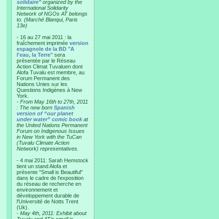
solidaire"
organized by the
International Solidarity
Network of NGOs AT belongs
to. (Marché Blanqui, Paris
13e)
- 16 au 27 mai 2011 : la
fraîchement imprimée
version
espagnole de la BD "A
l'eau, la Terre"
sera
présentée par le Réseau
Action Climat Tuvaluen dont
Alofa Tuvalu est membre, au
Forum Permanent des
Nations Unies sur les
Questions Indigènes à New
York.
-
From May 16th to 27th, 2011
: The new born
Spanish
version of “our planet
under water” comic book
at
the United Nations Permanent
Forum on Indigenous Issues
in New York with the TuCan
(Tuvalu Climate Action
Network) representatives.
- 4 mai 2011: Sarah Hemstock
tient un stand Alofa et
présente "Small is Beautiful"
dans le cadre de l'exposition
du réseau de recherche en
environnement et
développement durable de
l'Université de Notts Trent
(Uk).
-
May 4th, 2011: Exhibit about