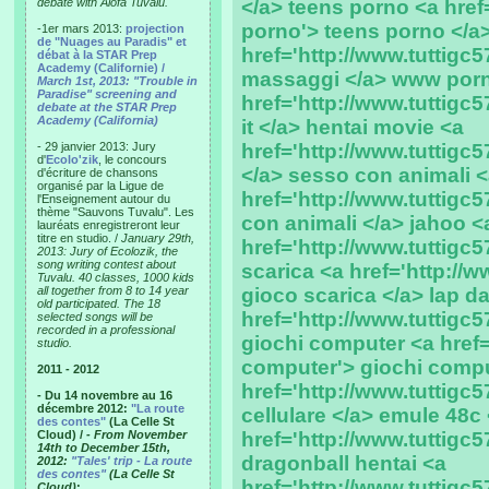
debate with Alofa Tuvalu.
</a> teens porno <a href=
porno'> teens porno </a
-1er mars 2013:
projection
de "Nuages au Paradis" et
href='http://www.tuttigc5
débat à la STAR Prep
Academy (Californie) /
massaggi </a> www porno
March 1st, 2013: "Trouble in
Paradise" screening and
href='http://www.tuttigc
debate at the STAR Prep
Academy (California)
it </a> hentai movie <a
- 29 janvier 2013: Jury
href='http://www.tuttigc
d'
Ecolo'zik
, le concours
</a> sesso con animali 
d'écriture de chansons
organisé par la Ligue de
href='http://www.tuttigc
l'Enseignement autour du
thème "Sauvons Tuvalu". Les
con animali </a> jahoo <
lauréats enregistreront leur
titre en studio. /
January 29th,
href='http://www.tuttigc5
2013: Jury of Ecolozik, the
song writing contest about
scarica <a href='http://w
Tuvalu. 40 classes, 1000 kids
all together from 8 to 14 year
gioco scarica </a> lap d
old participated. The 18
href='http://www.tuttigc5
selected songs will be
recorded in a professional
giochi computer <a href='
studio.
computer'> giochi comput
2011 - 2012
href='http://www.tuttigc57
- Du 14 novembre au 16
décembre 2012:
"La route
cellulare </a> emule 48c
des contes"
(La Celle St
Cloud) /
- From November
href='http://www.tuttigc
14th to December 15th,
dragonball hentai <a
2012:
"Tales' trip - La route
des contes"
(La Celle St
href='http://www.tuttigc5
Cloud)
: