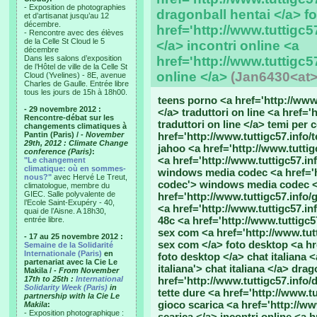
- Exposition de photographies
dragonball hentai </a> f
et d’artisanat jusqu’au 12
décembre.
href='http://www.tuttigc5
- Rencontre avec des élèves
de la Celle St Cloud le 5
</a> incontri online <a
décembre
Dans les salons d’exposition
href='http://www.tuttigc57
de l’Hôtel de ville de la Celle St
online </a>
(Jan6430<at
Cloud (Yvelines) - 8E, avenue
Charles de Gaulle. Entrée libre
tous les jours de 15h à 18h00.
teens porno <a href='http://www
- 29 novembre 2012 :
</a> traduttori on line <a href='
Rencontre-débat sur les
traduttori on line </a> temi per c
changements climatiques à
Pantin (Paris) /
- November
href='http://www.tuttigc57.info/t
29th, 2012 : Climate Change
jahoo <a href='http://www.tutti
conference (Paris)
:
<a href='http://www.tuttigc57.i
"Le changement
climatique: où en sommes-
windows media codec <a href='h
nous?"
avec Hervé Le Treut,
codec'> windows media codec </
climatologue, membre du
GIEC. Salle polyvalente de
href='http://www.tuttigc57.info/
l’Ecole Saint-Exupéry - 40,
<a href='http://www.tuttigc57.i
quai de l’Aisne. A 18h30,
48c <a href='http://www.tuttigc
entrée libre.
sex com <a href='http://www.tu
- 17 au 25 novembre 2012 :
sex com </a> foto desktop <a hr
Semaine de la Solidarité
Internationale (Paris)
en
foto desktop </a> chat italiana <
partenariat avec la Cie Le
italiana'> chat italiana </a> dra
Makila /
- From November
17th to 25th :
International
href='http://www.tuttigc57.info/
Solidarity Week (Paris)
in
tette dure <a href='http://www.tu
partnership with la Cie Le
gioco scarica <a href='http://ww
Makila
:
- Exposition photographique :
scarica </a> incontri online <a h