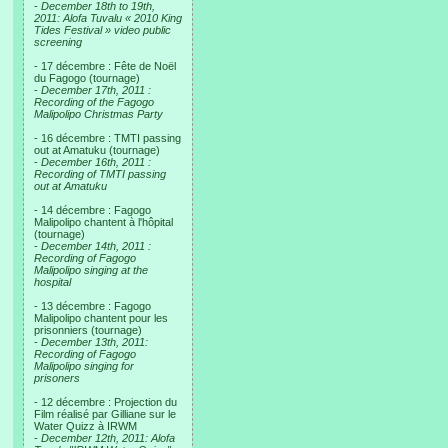
-
December 18th to 19th,
2011: Alofa Tuvalu « 2010 King
Tides Festival » video public
screening
- 17 décembre : Fête de Noël
du Fagogo (tournage)
-
December 17th, 2011 :
Recording of the Fagogo
Malipolipo Christmas Party
- 16 décembre : TMTI passing
out at Amatuku (tournage)
-
December 16th, 2011 :
Recording of TMTI passing
out at Amatuku
- 14 décembre : Fagogo
Malipolipo chantent à l'hôpital
(tournage)
-
December 14th, 2011 :
Recording of Fagogo
Malipolipo singing at the
hospital
- 13 décembre : Fagogo
Malipolipo chantent pour les
prisonniers (tournage)
-
December 13th, 2011:
Recording of Fagogo
Malipolipo singing for
prisoners
- 12 décembre : Projection du
Film réalisé par Gilliane sur le
Water Quizz à IRWM
-
December 12th, 2011: Alofa