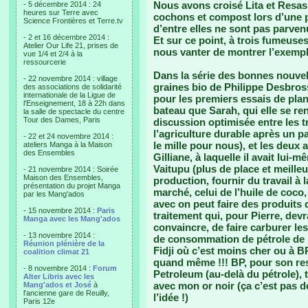
Nous avons croisé Lita et Resasi
- 5 décembre 2014 : 24
heures sur Terre avec
cochons et compost lors d’une 
Science Frontières et Terre.tv
d’entre elles ne sont pas parven
- 2 et 16 décembre 2014 :
Et sur ce point, à trois fumeuse
Atelier Our Life 21, prises de
nous vanter de montrer l’exem
vue 1/4 et 2/4 à la
ressourcerie
Dans la série des bonnes nouvel
- 22 novembre 2014 : village
graines bio de Philippe Desbros
des associations de solidarité
internationale de la Ligue de
pour les premiers essais de plan
l'Enseignement, 18 à 22h dans
bateau que Sarah, qui elle se ren
la salle de spectacle du centre
Tour des Dames, Paris
discussion optimisée entre les t
l’agriculture durable après un 
- 22 et 24 novembre 2014 :
le mille pour nous), et les deux 
ateliers Manga à la Maison
des Ensembles
Gilliane, à laquelle il avait lui-
Vaitupu (plus de place et meilleu
- 21 novembre 2014 : Soirée
Maison des Ensembles,
production, fournir du travail à 
présentation du projet Manga
marché, celui de l’huile de coco,
par les Mang'ados
avec on peut faire des produits 
- 15 novembre 2014 :
Paris
traitement qui, pour Pierre, devr
Manga avec les Mang'ados
convaincre, de faire carburer les
- 13 novembre 2014 :
de consommation de pétrole de l’
Réunion plénière de la
Fidji où c’est moins cher ou à B
coalition climat 21
quand même !!! BP, pour son re
- 8 novembre 2014 :
Forum
Petroleum (au-delà du pétrole), 
Alter Libris avec les
avec mon or noir (ça c’est pas d
Mang'ados et José
à
l'ancienne gare de Reuilly,
l’idée !)
Paris 12e