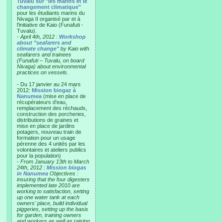
Tuvalu sur "les marins et le
changement climatique"
pour les étudiants marins du
Nivaga II organisé par et à
l'initiative de Kaio (Funafuti -
Tuvalu).
-
April 4th, 2012 :
Workshop
about "seafarers and
climate change"
by Kaio with
seafarers and trainees
(Funafuti – Tuvalu, on board
Nivaga) about environmental
practices on vessels.
- Du 17 janvier au 24 mars
2012:
Mission biogaz à
Nanumea
(mise en place de
récupérateurs d'eau,
remplacement des réchauds,
construction des porcheries,
distributions de graines et
mise en place de jardins
potagers, nouveau train de
formation pour un usage
pérenne des 4 unités par les
volontaires et ateliers publics
pour la population)
-
From January 13th to March
24th, 2012 :
Mission biogas
in Nanumea
Objectives :
insuring that the four digesters
implemented late 2010 are
working to satisfaction, setting
up one water tank at each
owners' place, build individual
piggeries, setting up the basis
for garden, training owners
and workers as well as raising