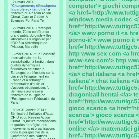
- 24 mars 2014 :
computer'> giochi comp
"Changements climatiques:
la parole aux témoins"
à
<a href='http://www.tutt
l'initiative du Réseau Action
Climat, Care et Oxfam. A
windows media codec </a
Sciences Po, Paris 7è
href='http://www.tuttigc5
- 22 mars 2014 : L'archipel
monde, 7ème conférence
</a> www porno it <a hre
grand public du cycle « Iles
porno-it'> www porno it 
laboratoires » organisé par
l'IRD à la bibliothèque de
href='http://www.tuttigc
l’Alcazar, Marseille
http www sex com <a href
- 5 mars 2014 : " La Solidarité
Internationale : de la
www-sex-com'> http www
sensibilisation à l'action, dans
quelles dynamiques
href='http://www.tuttigc5
éducatives se situer ?
Echanges et réflexions sur la
</a> chat italiana <a href
place de l'engagement en
italiana'> chat italiana <
France et à l'étranger ;
présentation d'outils et
href='http://www.tuttigc5
d'actions pédagogiques ".
Séminaire jeunesse à
dragonball hentai </a> te
l'initiative de la Ligue de
l'Enseignement Fédération de
href='http://www.tuttigc57
Paris
gioco scarica <a href='ht
- 30 et 31 janvier 2014 :
Séminaire à l'initiative d'Attac,
scarica'> gioco scarica <
CRID et du Réseau Action
href='http://www.tuttigc57
Climat - "Quelles mobilisations
et quelles stratégies des
online </a> matematici g
mouvements et organisations
dans la perspective de la
href='http://www.tuttigc5
Conférence des Nations-