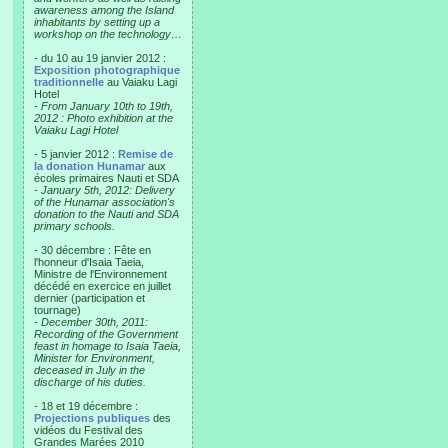
awareness among the Island
inhabitants by setting up a
workshop on the technology…
- du 10 au 19 janvier 2012 :
Exposition photographique
traditionnelle
au Vaiaku Lagi
Hotel
-
From January 10th to 19th,
2012 : Photo exhibition at the
Vaiaku Lagi Hotel
- 5 janvier 2012 :
Remise de
la donation Hunamar
aux
écoles primaires Nauti et SDA
-
January 5th, 2012: Delivery
of the Hunamar association's
donation to the Nauti and SDA
primary schools.
- 30 décembre : Fête en
l'honneur d'Isaia Taeia,
Ministre de l'Environnement
décédé en exercice en juillet
dernier (participation et
tournage)
-
December 30th, 2011:
Recording of the Government
feast in homage to Isaia Taeia,
Minister for Environment,
deceased in July in the
discharge of his duties.
- 18 et 19 décembre :
Projections publiques
des
vidéos du Festival des
Grandes Marées 2010