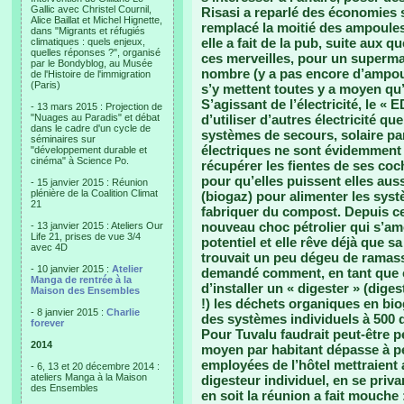
Gallic avec Christel Cournil,
Risasi a reparlé des économies s
Alice Baillat et Michel Hignette,
remplacé la moitié des ampoule
dans "Migrants et réfugiés
elle a fait de la pub, suite aux 
climatiques : quels enjeux,
quelles réponses ?", organisé
ces merveilles, pour un superma
par le Bondyblog, au Musée
nombre (y a pas encore d’ampoule
de l'Histoire de l'immigration
(Paris)
s’y mettent toutes y a moyen qu’e
S’agissant de l’électricité, le « 
- 13 mars 2015 : Projection de
"Nuages au Paradis" et débat
d’utiliser d’autres électricité que
dans le cadre d'un cycle de
systèmes de secours, solaire pa
séminaires sur
électriques ne sont évidemment pa
"développement durable et
cinéma" à Science Po.
récupérer les fientes de ses coc
pour qu’elles puissent elles au
- 15 janvier 2015 : Réunion
plénière de la Coalition Climat
(biogaz) pour alimenter les sys
21
fabriquer du compost. Depuis cet
nouveau choc pétrolier qui s’amo
- 13 janvier 2015 : Ateliers Our
Life 21, prises de vue 3/4
potentiel et elle rêve déjà que sa
avec 4D
trouvait un peu dégeu de ramasse
- 10 janvier 2015 :
Atelier
demandé comment, en tant que ci
Manga de rentrée à la
d’installer un « digester » (dige
Maison des Ensembles
!) les déchets organiques en biog
- 8 janvier 2015 :
Charlie
des systèmes individuels à 500 do
forever
Pour Tuvalu faudrait peut-être pe
2014
moyen par habitant dépasse à pei
employées de l’hôtel mettraient 
- 6, 13 et 20 décembre 2014 :
ateliers Manga à la Maison
digesteur individuel, en se priv
des Ensembles
en soit la réunion a fait mouche 